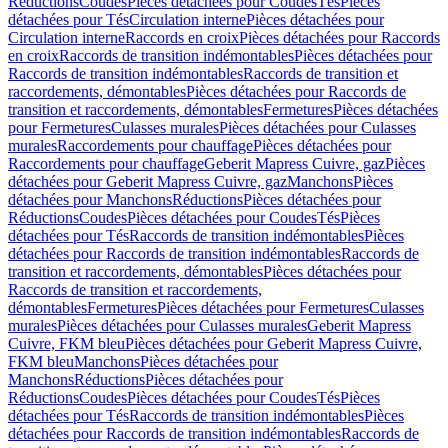
Réductions
Coudes
Pièces détachées pour Coudes
Tés
Pièces
détachées pour Tés
Circulation interne
Pièces détachées pour
Circulation interne
Raccords en croix
Pièces détachées pour Raccords
en croix
Raccords de transition indémontables
Pièces détachées pour
Raccords de transition indémontables
Raccords de transition et
raccordements, démontables
Pièces détachées pour Raccords de
transition et raccordements, démontables
Fermetures
Pièces détachées
pour Fermetures
Culasses murales
Pièces détachées pour Culasses
murales
Raccordements pour chauffage
Pièces détachées pour
Raccordements pour chauffage
Geberit Mapress Cuivre, gaz
Pièces
détachées pour Geberit Mapress Cuivre, gaz
Manchons
Pièces
détachées pour Manchons
Réductions
Pièces détachées pour
Réductions
Coudes
Pièces détachées pour Coudes
Tés
Pièces
détachées pour Tés
Raccords de transition indémontables
Pièces
détachées pour Raccords de transition indémontables
Raccords de
transition et raccordements, démontables
Pièces détachées pour
Raccords de transition et raccordements,
démontables
Fermetures
Pièces détachées pour Fermetures
Culasses
murales
Pièces détachées pour Culasses murales
Geberit Mapress
Cuivre, FKM bleu
Pièces détachées pour Geberit Mapress Cuivre,
FKM bleu
Manchons
Pièces détachées pour
Manchons
Réductions
Pièces détachées pour
Réductions
Coudes
Pièces détachées pour Coudes
Tés
Pièces
détachées pour Tés
Raccords de transition indémontables
Pièces
détachées pour Raccords de transition indémontables
Raccords de