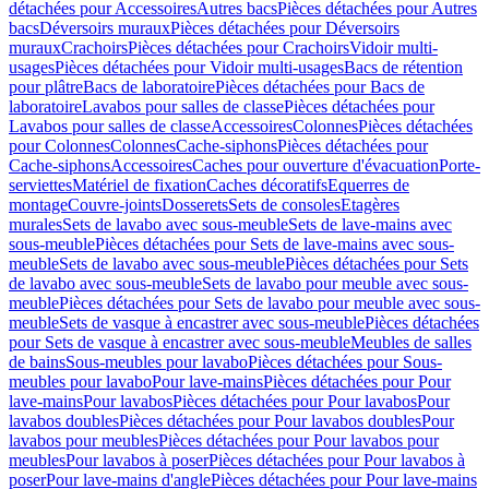
détachées pour Accessoires
Autres bacs
Pièces détachées pour Autres
bacs
Déversoirs muraux
Pièces détachées pour Déversoirs
muraux
Crachoirs
Pièces détachées pour Crachoirs
Vidoir multi-
usages
Pièces détachées pour Vidoir multi-usages
Bacs de rétention
pour plâtre
Bacs de laboratoire
Pièces détachées pour Bacs de
laboratoire
Lavabos pour salles de classe
Pièces détachées pour
Lavabos pour salles de classe
Accessoires
Colonnes
Pièces détachées
pour Colonnes
Colonnes
Cache-siphons
Pièces détachées pour
Cache-siphons
Accessoires
Caches pour ouverture d'évacuation
Porte-
serviettes
Matériel de fixation
Caches décoratifs
Equerres de
montage
Couvre-joints
Dosserets
Sets de consoles
Etagères
murales
Sets de lavabo avec sous-meuble
Sets de lave-mains avec
sous-meuble
Pièces détachées pour Sets de lave-mains avec sous-
meuble
Sets de lavabo avec sous-meuble
Pièces détachées pour Sets
de lavabo avec sous-meuble
Sets de lavabo pour meuble avec sous-
meuble
Pièces détachées pour Sets de lavabo pour meuble avec sous-
meuble
Sets de vasque à encastrer avec sous-meuble
Pièces détachées
pour Sets de vasque à encastrer avec sous-meuble
Meubles de salles
de bains
Sous-meubles pour lavabo
Pièces détachées pour Sous-
meubles pour lavabo
Pour lave-mains
Pièces détachées pour Pour
lave-mains
Pour lavabos
Pièces détachées pour Pour lavabos
Pour
lavabos doubles
Pièces détachées pour Pour lavabos doubles
Pour
lavabos pour meubles
Pièces détachées pour Pour lavabos pour
meubles
Pour lavabos à poser
Pièces détachées pour Pour lavabos à
poser
Pour lave-mains d'angle
Pièces détachées pour Pour lave-mains