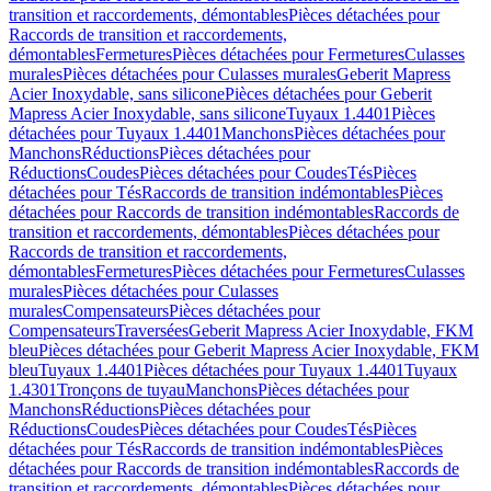
transition et raccordements, démontables
Pièces détachées pour
Raccords de transition et raccordements,
démontables
Fermetures
Pièces détachées pour Fermetures
Culasses
murales
Pièces détachées pour Culasses murales
Geberit Mapress
Acier Inoxydable, sans silicone
Pièces détachées pour Geberit
Mapress Acier Inoxydable, sans silicone
Tuyaux 1.4401
Pièces
détachées pour Tuyaux 1.4401
Manchons
Pièces détachées pour
Manchons
Réductions
Pièces détachées pour
Réductions
Coudes
Pièces détachées pour Coudes
Tés
Pièces
détachées pour Tés
Raccords de transition indémontables
Pièces
détachées pour Raccords de transition indémontables
Raccords de
transition et raccordements, démontables
Pièces détachées pour
Raccords de transition et raccordements,
démontables
Fermetures
Pièces détachées pour Fermetures
Culasses
murales
Pièces détachées pour Culasses
murales
Compensateurs
Pièces détachées pour
Compensateurs
Traversées
Geberit Mapress Acier Inoxydable, FKM
bleu
Pièces détachées pour Geberit Mapress Acier Inoxydable, FKM
bleu
Tuyaux 1.4401
Pièces détachées pour Tuyaux 1.4401
Tuyaux
1.4301
Tronçons de tuyau
Manchons
Pièces détachées pour
Manchons
Réductions
Pièces détachées pour
Réductions
Coudes
Pièces détachées pour Coudes
Tés
Pièces
détachées pour Tés
Raccords de transition indémontables
Pièces
détachées pour Raccords de transition indémontables
Raccords de
transition et raccordements, démontables
Pièces détachées pour