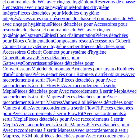
et commandes de WC avec rinçage hygiénique
Réservoirs de chasse
à encastrer avec rinçage hygiénique
Modules d'hygiène
intégrés
Pièces détachées pour Modules d'hygiène
intégrés
Accessoires pour réservoirs de chasse et commandes de WC
avec rinçage hygiénique
Pièces détachées pour Accessoires pour
réservoirs de chasse et commandes de WC avec rinçage
hygiénique
Capteurs
Câbles
Blocs d’alimentation
Pièces détachées
pour Blocs d’alimentation
Composants réseau
Accessoires Geberit
Connect pour système d'hygiène Geberit
Pièces détachées pour
Accessoires Geberit Connect pour système d'hygiène
Geberit
Gateways
Pièces détachées pour
Gateways
Convertisseurs
Pièces détachées pour
Convertisseurs
Matériel de montage
Armatures pour tuyaux
Robinets
d'arrêt obliques
Pièces détachées pour Robinets d'arrêt obliques
Avec
raccordements à sertir FlowFit
Pièces détachées pour Avec
raccordements à sertir FlowFit
Avec raccordements à sertir
Mepla
Pièces détachées pour Avec raccordements à sertir Mepla
Avec
raccordements à sertir Mapress
Pièces détachées pour Avec
raccordements à sertir Mapress
Vannes à bille
Pièces détachées pour
Vannes à bille
Avec raccordements à sertir FlowFit
Pièces détachées
pour Avec raccordements à sertir FlowFit
Avec raccordements à
sertir Mepla
Pièces détachées pour Avec raccordements à sertir
Mepla
Avec raccordements à sertir Mapress
Pièces détachées pour
Avec raccordements à sertir Mapress
Avec raccordements à sertir
Mapress, FKM bleu
Pièces détachées pour Avec raccordements à