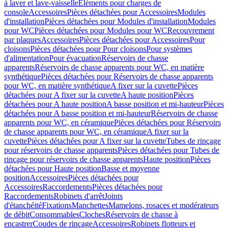
à laver et lave-vaisselle
Eléments pour charges de
console
Accessoires
Pièces détachées pour Accessoires
Modules
d'installation
Pièces détachées pour Modules d'installation
Modules
pour WC
Pièces détachées pour Modules pour WC
Recouvrement
par plaques
Accessoires
Pièces détachées pour Accessoires
Pour
cloisons
Pièces détachées pour Pour cloisons
Pour systèmes
d'alimentation
Pour évacuation
Réservoirs de chasse
apparents
Réservoirs de chasse apparents pour WC, en matière
synthétique
Pièces détachées pour Réservoirs de chasse apparents
pour WC, en matière synthétique
A fixer sur la cuvette
Pièces
détachées pour A fixer sur la cuvette
A haute position
Pièces
détachées pour A haute position
A basse position et mi-hauteur
Pièces
détachées pour A basse position et mi-hauteur
Réservoirs de chasse
apparents pour WC, en céramique
Pièces détachées pour Réservoirs
de chasse apparents pour WC, en céramique
A fixer sur la
cuvette
Pièces détachées pour A fixer sur la cuvette
Tubes de rinçage
pour réservoirs de chasse apparents
Pièces détachées pour Tubes de
rinçage pour réservoirs de chasse apparents
Haute position
Pièces
détachées pour Haute position
Basse et moyenne
position
Accessoires
Pièces détachées pour
Accessoires
Raccordements
Pièces détachées pour
Raccordements
Robinets d'arrêt
Joints
d'étanchéité
Fixations
Manchettes
Mamelons, rosaces et modérateurs
de débit
Consommables
Cloches
Réservoirs de chasse à
encastrer
Coudes de rinçage
Accessoires
Robinets flotteurs et