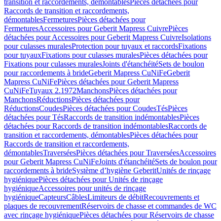
transition et raccordements, démontables
Pièces détachées pour
Raccords de transition et raccordements,
démontables
Fermetures
Pièces détachées pour
Fermetures
Accessoires pour Geberit Mapress Cuivre
Pièces
détachées pour Accessoires pour Geberit Mapress Cuivre
Isolations
pour culasses murales
Protection pour tuyaux et raccords
Fixations
pour tuyaux
Fixations pour culasses murales
Pièces détachées pour
Fixations pour culasses murales
Joints d'étanchéité
Sets de boulon
pour raccordements à bride
Geberit Mapress CuNiFe
Geberit
Mapress CuNiFe
Pièces détachées pour Geberit Mapress
CuNiFe
Tuyaux 2.1972
Manchons
Pièces détachées pour
Manchons
Réductions
Pièces détachées pour
Réductions
Coudes
Pièces détachées pour Coudes
Tés
Pièces
détachées pour Tés
Raccords de transition indémontables
Pièces
détachées pour Raccords de transition indémontables
Raccords de
transition et raccordements, démontables
Pièces détachées pour
Raccords de transition et raccordements,
démontables
Traversées
Pièces détachées pour Traversées
Accessoires
pour Geberit Mapress CuNiFe
Joints d'étanchéité
Sets de boulon pour
raccordements à bride
Système d’hygiène Geberit
Unités de rinçage
hygiénique
Pièces détachées pour Unités de rinçage
hygiénique
Accessoires pour unités de rinçage
hygiénique
Capteurs
Câbles
Limiteurs de débit
Recouvrements et
plaques de recouvrement
Réservoirs de chasse et commandes de WC
avec rinçage hygiénique
Pièces détachées pour Réservoirs de chasse