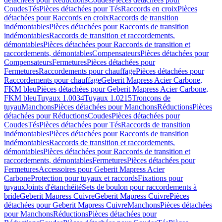
Coudes
Tés
Pièces détachées pour Tés
Raccords en croix
Pièces
détachées pour Raccords en croix
Raccords de transition
indémontables
Pièces détachées pour Raccords de transition
indémontables
Raccords de transition et raccordements,
démontables
Pièces détachées pour Raccords de transition et
raccordements, démontables
Compensateurs
Pièces détachées pour
Compensateurs
Fermetures
Pièces détachées pour
Fermetures
Raccordements pour chauffage
Pièces détachées pour
Raccordements pour chauffage
Geberit Mapress Acier Carbone,
FKM bleu
Pièces détachées pour Geberit Mapress Acier Carbone,
FKM bleu
Tuyaux 1.0034
Tuyaux 1.0215
Tronçons de
tuyau
Manchons
Pièces détachées pour Manchons
Réductions
Pièces
détachées pour Réductions
Coudes
Pièces détachées pour
Coudes
Tés
Pièces détachées pour Tés
Raccords de transition
indémontables
Pièces détachées pour Raccords de transition
indémontables
Raccords de transition et raccordements,
démontables
Pièces détachées pour Raccords de transition et
raccordements, démontables
Fermetures
Pièces détachées pour
Fermetures
Accessoires pour Geberit Mapress Acier
Carbone
Protection pour tuyaux et raccords
Fixations pour
tuyaux
Joints d'étanchéité
Sets de boulon pour raccordements à
bride
Geberit Mapress Cuivre
Geberit Mapress Cuivre
Pièces
détachées pour Geberit Mapress Cuivre
Manchons
Pièces détachées
pour Manchons
Réductions
Pièces détachées pour