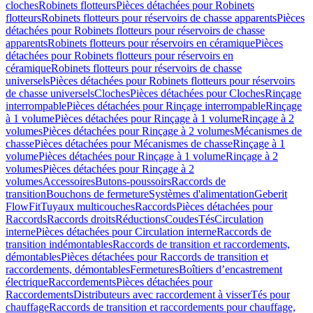
cloches
Robinets flotteurs
Pièces détachées pour Robinets
flotteurs
Robinets flotteurs pour réservoirs de chasse apparents
Pièces
détachées pour Robinets flotteurs pour réservoirs de chasse
apparents
Robinets flotteurs pour réservoirs en céramique
Pièces
détachées pour Robinets flotteurs pour réservoirs en
céramique
Robinets flotteurs pour réservoirs de chasse
universels
Pièces détachées pour Robinets flotteurs pour réservoirs
de chasse universels
Cloches
Pièces détachées pour Cloches
Rinçage
interrompable
Pièces détachées pour Rinçage interrompable
Rinçage
à 1 volume
Pièces détachées pour Rinçage à 1 volume
Rinçage à 2
volumes
Pièces détachées pour Rinçage à 2 volumes
Mécanismes de
chasse
Pièces détachées pour Mécanismes de chasse
Rinçage à 1
volume
Pièces détachées pour Rinçage à 1 volume
Rinçage à 2
volumes
Pièces détachées pour Rinçage à 2
volumes
Accessoires
Butons-poussoirs
Raccords de
transition
Bouchons de fermeture
Systèmes d'alimentation
Geberit
FlowFit
Tuyaux multicouches
Raccords
Pièces détachées pour
Raccords
Raccords droits
Réductions
Coudes
Tés
Circulation
interne
Pièces détachées pour Circulation interne
Raccords de
transition indémontables
Raccords de transition et raccordements,
démontables
Pièces détachées pour Raccords de transition et
raccordements, démontables
Fermetures
Boîtiers d’encastrement
électrique
Raccordements
Pièces détachées pour
Raccordements
Distributeurs avec raccordement à visser
Tés pour
chauffage
Raccords de transition et raccordements pour chauffage,