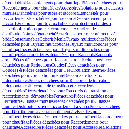
démontables
Raccordements pour chauffage
Pièces détachées pour
Raccordements pour chauffage
Accessoires
Isolations pour culasses
murales
Etanchéités pour tubes et raccords
Etanchéités pour
raccordements
Etanchéités pour raccords
Recouvrement pour
raccords
Fixations pour tuyaux
Tubes de protection et aides à
l'insertion
Fixations pour raccordements
Armoires de
distribution
Joints d’étanchéité
Sets de vis pour raccordements à
bride
Consommables
Geberit Mepla
Tuyaux multicouches
Pièces
détachées pour Tuyaux multicouches
Tuyaux multicouches pour
chauffage
Pièces détachées pour Tuyaux multicouches pour
chauffage
Raccords
Pièces détachées pour Raccords
Raccords
droits
Pièces détachées pour Raccords droits
Réductions
Pièces
détachées pour Réductions
Coudes
Pièces détachées pour
Coudes
Tés
Pièces détachées pour Tés
Circulation interne
Pièces
détachées pour Circulation interne
Raccords de transition
indémontables
Pièces détachées pour Raccords de transition
indémontables
Raccords de transition et raccordements,
démontables
Pièces détachées pour Raccords de transition et
raccordements, démontables
Fermetures
Pièces détachées pour
Fermetures
Culasses murales
Pièces détachées pour Culasses
murales
Distributeurs avec raccordement à visser
Pièces détachées
pour Distributeurs avec raccordement à visser
Tés pour
chauffage
Pièces détachées pour Tés pour chauffage
Raccordements
pour chauffage
Pièces détachées pour Raccordements pour
chauffage
Accessoires
Pièces détachées pour Accessoires
Isolations