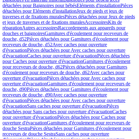
détachées pour Baignoires pour bébés
Eléments d'installation
Pièces
détachées pour Eléments d'installation
Jeux de pieds et jeux de
traverses et de fixations murales
Pièces détachées pour Jeux de pieds
et jeux de traverses et de fixations murales
Accessoires
Kits de
réparation
Autres accessoires
Raccordements aux appareils pour
douches et baignoires
Garnitures d'écoulement pour receveurs de
douche, d52
Pièces détachées pour Garnitures d'écoulement pour
receveurs de douche, d52
Avec caches pour ouverture
d'évacuation
Pièces détachées pour Avec caches pour ouverture
d'évacuation
Caches pour ouverture d'évacuation
Pièces détachées
pour Caches pour ouverture d'évacuation
Garnitures d'écoulement
pour receveurs de douche, d62
Pièces détachées pour Garnitures
d'écoulement pour receveurs de douche, d62
Avec caches pour
ouverture d'évacuation
Pièces détachées pour Avec caches pour
ouverture d'évacuation
Garnitures d'écoulement pour receveurs de
douche, d90
Pièces détachées pour Garnitures d'écoulement pour
receveurs de douche, d90
Avec caches pour ouverture
d'évacuation
Pièces détachées pour Avec caches pour ouverture
d'évacuation
Sans caches pour ouverture d'évacuation
Pièces
détachées pour Sans caches pour ouverture d'évacuation
Caches
pour ouverture d'évacuation
Pièces détachées pour Caches pour
ouverture d'évacuation
Garnitures d'écoulement pour receveurs de
douche Sestra
Pièces détachées pour Garnitures d'écoulement pour
receveurs de douche Sestra
Sans caches pour ouverture