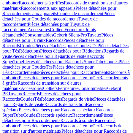
emboîter
Raccordements à griffes
Raccords de transition sur d'autres
matériaux
Raccordements aux appareils
Pièces détachées pour
Raccordements aux appareils
Coudes de raccordement
Pièces
détachées pour Coudes de raccordement
Tuyaux de
raccordement
Pièces détachées pour Tuyaux de
raccordement
Accessoires
Colliers
Fermetures
Joints
d'étanchéité
Consommables
Geberit Silent-Pro
Tuyaux
Pièces
détachées pour Tuyaux
Raccords
Pièces détachées pour
Raccords
Coudes
Pièces détachées pour Coudes
Tés
Pièces détachées
pour Tés
Réductions
Pièces détachées pour Réductions
Regards de
visite
Pièces détachées pour Regards de visite
Raccords
SuperTube
Pièces détachées pour Raccords SuperTube
Coudes
Pièces
détachées pour Coudes
Tés
Pièces détachées pour
Tés
Raccordements
Pièces détachées pour Raccordements
Raccords à
emboîter
Pièces détachées pour Raccords à emboîter
Raccordements
à griffes
Raccords de transition sur d'autres
matériaux
Accessoires
Colliers
Fermetures
Consommables
Geberit
PE
Tuyaux
Raccords
Pièces détachées pour
Raccords
Coudes
Tés
Réductions
Regards de visite
Pièces détachées
pour Regards de visite
Raccords de transition
Raccords
spéciaux
Pièces détachées pour Raccords spéciaux
Raccords
SuperTube
Coudes
Raccords spéciaux
Raccordements
Pièces
détachées pour Raccordements
Raccords à souder
Raccords à
emboîter
Pièces détachées pour Raccords à emboîter
Raccords de
transition sur d'autres matériaux
Pièces détachées pour Raccords de