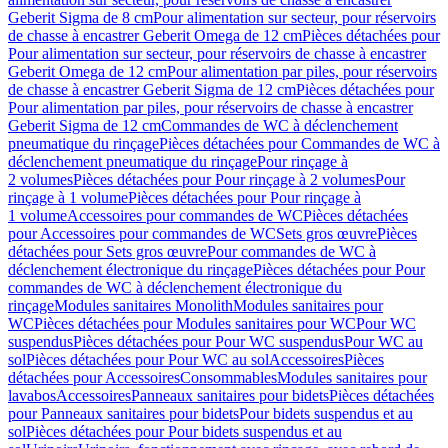
Geberit Sigma de 8 cm
Pour alimentation sur secteur, pour réservoirs
de chasse à encastrer Geberit Omega de 12 cm
Pièces détachées pour
Pour alimentation sur secteur, pour réservoirs de chasse à encastrer
Geberit Omega de 12 cm
Pour alimentation par piles, pour réservoirs
de chasse à encastrer Geberit Sigma de 12 cm
Pièces détachées pour
Pour alimentation par piles, pour réservoirs de chasse à encastrer
Geberit Sigma de 12 cm
Commandes de WC à déclenchement
pneumatique du rinçage
Pièces détachées pour Commandes de WC à
déclenchement pneumatique du rinçage
Pour rinçage à
2 volumes
Pièces détachées pour Pour rinçage à 2 volumes
Pour
rinçage à 1 volume
Pièces détachées pour Pour rinçage à
1 volume
Accessoires pour commandes de WC
Pièces détachées
pour Accessoires pour commandes de WC
Sets gros œuvre
Pièces
détachées pour Sets gros œuvre
Pour commandes de WC à
déclenchement électronique du rinçage
Pièces détachées pour Pour
commandes de WC à déclenchement électronique du
rinçage
Modules sanitaires Monolith
Modules sanitaires pour
WC
Pièces détachées pour Modules sanitaires pour WC
Pour WC
suspendus
Pièces détachées pour Pour WC suspendus
Pour WC au
sol
Pièces détachées pour Pour WC au sol
Accessoires
Pièces
détachées pour Accessoires
Consommables
Modules sanitaires pour
lavabos
Accessoires
Panneaux sanitaires pour bidets
Pièces détachées
pour Panneaux sanitaires pour bidets
Pour bidets suspendus et au
sol
Pièces détachées pour Pour bidets suspendus et au