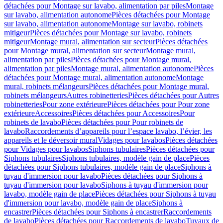
détachées pour Montage sur lavabo, alimentation par piles
Montage
sur lavabo, alimentation autonome
Pièces détachées pour Montage
sur lavabo, alimentation autonome
Montage sur lavabo, robinets
mitigeur
Pièces détachées pour Montage sur lavabo, robinets
mitigeur
Montage mural, alimentation sur secteur
Pièces détachées
pour Montage mural, alimentation sur secteur
Montage mural,
alimentation par piles
Pièces détachées pour Montage mural,
alimentation par piles
Montage mural, alimentation autonome
Pièces
détachées pour Montage mural, alimentation autonome
Montage
mural, robinets mélangeurs
Pièces détachées pour Montage mural,
robinets mélangeurs
Autres robinetteries
Pièces détachées pour Autres
robinetteries
Pour zone extérieure
Pièces détachées pour Pour zone
extérieure
Accessoires
Pièces détachées pour Accessoires
Pour
robinets de lavabo
Pièces détachées pour Pour robinets de
lavabo
Raccordements d’appareils pour l’espace lavabo, l’évier, les
appareils et le déversoir mural
Vidages pour lavabos
Pièces détachées
pour Vidages pour lavabos
Siphons tubulaires
Pièces détachées pour
Siphons tubulaires
Siphons tubulaires, modèle gain de place
Pièces
détachées pour Siphons tubulaires, modèle gain de place
Siphons à
tuyau d'immersion pour lavabo
Pièces détachées pour Siphons à
tuyau d'immersion pour lavabo
Siphons à tuyau d'immersion pour
lavabo, modèle gain de place
Pièces détachées pour Siphons à tuyau
d'immersion pour lavabo, modèle gain de place
Siphons à
encastrer
Pièces détachées pour Siphons à encastrer
Raccordements
de lavabo
Pièces détachées pour Raccordements de lavabo
Tuyaux de