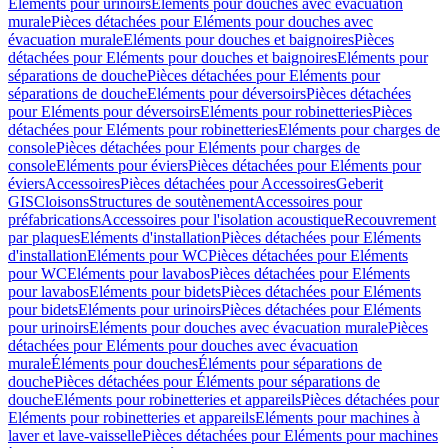
Eléments pour urinoirs
Eléments pour douches avec évacuation
murale
Pièces détachées pour Eléments pour douches avec
évacuation murale
Eléments pour douches et baignoires
Pièces
détachées pour Eléments pour douches et baignoires
Eléments pour
séparations de douche
Pièces détachées pour Eléments pour
séparations de douche
Eléments pour déversoirs
Pièces détachées
pour Eléments pour déversoirs
Eléments pour robinetteries
Pièces
détachées pour Eléments pour robinetteries
Eléments pour charges de
console
Pièces détachées pour Eléments pour charges de
console
Eléments pour éviers
Pièces détachées pour Eléments pour
éviers
Accessoires
Pièces détachées pour Accessoires
Geberit
GIS
Cloisons
Structures de soutènement
Accessoires pour
préfabrications
Accessoires pour l'isolation acoustique
Recouvrement
par plaques
Eléments d'installation
Pièces détachées pour Eléments
d'installation
Eléments pour WC
Pièces détachées pour Eléments
pour WC
Eléments pour lavabos
Pièces détachées pour Eléments
pour lavabos
Eléments pour bidets
Pièces détachées pour Eléments
pour bidets
Eléments pour urinoirs
Pièces détachées pour Eléments
pour urinoirs
Eléments pour douches avec évacuation murale
Pièces
détachées pour Eléments pour douches avec évacuation
murale
Éléments pour douches
Éléments pour séparations de
douche
Pièces détachées pour Éléments pour séparations de
douche
Eléments pour robinetteries et appareils
Pièces détachées pour
Eléments pour robinetteries et appareils
Eléments pour machines à
laver et lave-vaisselle
Pièces détachées pour Eléments pour machines