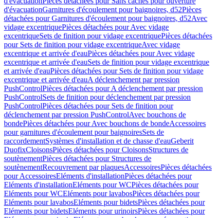
d'évacuation
Pièces détachées pour Sans caches pour ouverture
d'évacuation
Garnitures d'écoulement pour baignoires, d52
Pièces
détachées pour Garnitures d'écoulement pour baignoires, d52
Avec
vidage excentrique
Pièces détachées pour Avec vidage
excentrique
Sets de finition pour vidage excentrique
Pièces détachées
pour Sets de finition pour vidage excentrique
Avec vidage
excentrique et arrivée d'eau
Pièces détachées pour Avec vidage
excentrique et arrivée d'eau
Sets de finition pour vidage excentrique
et arrivée d'eau
Pièces détachées pour Sets de finition pour vidage
excentrique et arrivée d'eau
A déclenchement par pression
PushControl
Pièces détachées pour A déclenchement par pression
PushControl
Sets de finition pour déclenchement par pression
PushControl
Pièces détachées pour Sets de finition pour
déclenchement par pression PushControl
Avec bouchons de
bonde
Pièces détachées pour Avec bouchons de bonde
Accessoires
pour garnitures d'écoulement pour baignoires
Sets de
raccordement
Systèmes d'installation et de chasse d'eau
Geberit
Duofix
Cloisons
Pièces détachées pour Cloisons
Structures de
soutènement
Pièces détachées pour Structures de
soutènement
Recouvrement par plaques
Accessoires
Pièces détachées
pour Accessoires
Eléments d'installation
Pièces détachées pour
Eléments d'installation
Eléments pour WC
Pièces détachées pour
Eléments pour WC
Eléments pour lavabos
Pièces détachées pour
Eléments pour lavabos
Eléments pour bidets
Pièces détachées pour
Eléments pour bidets
Eléments pour urinoirs
Pièces détachées pour