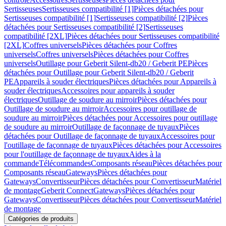
Sertisseuses
Sertisseuses compatibilité [1]
Pièces détachées pour
Sertisseuses compatibilité [1]
Sertisseuses compatibilité [2]
Pièces
détachées pour Sertisseuses compatibilité [2]
Sertisseuses
compatibilité [2XL]
Pièces détachées pour Sertisseuses compatibilité
[2XL]
Coffres universels
Pièces détachées pour Coffres
universels
Coffres universels
Pièces détachées pour Coffres
universels
Outillage pour Geberit Silent-db20 / Geberit PE
Pièces
détachées pour Outillage pour Geberit Silent-db20 / Geberit
PE
Appareils à souder électriques
Pièces détachées pour Appareils à
souder électriques
Accessoires pour appareils à souder
électriques
Outillage de soudure au mirroir
Pièces détachées pour
Outillage de soudure au mirroir
Accessoires pour outillage de
soudure au mirroir
Pièces détachées pour Accessoires pour outillage
de soudure au mirroir
Outillage de façonnage de tuyaux
Pièces
détachées pour Outillage de façonnage de tuyaux
Accessoires pour
l'outillage de façonnage de tuyaux
Pièces détachées pour Accessoires
pour l'outillage de façonnage de tuyaux
Aides à la
commande
Télécommandes
Composants réseau
Pièces détachées pour
Composants réseau
Gateways
Pièces détachées pour
Gateways
Convertisseur
Pièces détachées pour Convertisseur
Matériel
de montage
Geberit Connect
Gateways
Pièces détachées pour
Gateways
Convertisseur
Pièces détachées pour Convertisseur
Matériel
de montage
Catégories de produits