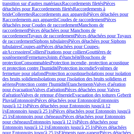
transition sur d'autres matériaux
Raccordements filetés
Pièces
détachées pour Raccordements filetés
Raccordements à
bride
Collerettes
Raccordements aux appareils
Pièces détachées pour
Raccordements aux appareils
Coudes de raccordement
Pièces
détachées pour Coudes de raccordement
Manchons de
raccordement
Pièces détachées pour Manchons de
raccordement
Tuyaux de raccordement
Pièces détachées pour Tuyaux
de raccordement
Siphons tubulaires
Pièces détachées pour Siphons
tubulaires
Coupes-air
Pièces détachées pour Coupes-
air
Accessoires
Colliers
Fixations pour colliers
Gouttières de
soutènement
Fermetures
Joints d'étanchéité
Bouchons de
protection
Consommables
Protection incendie, protection acoustique
et protection contre l'humidité
Protection incendie
Systèmes de
fermeture pour plafond
Protection acoustique
Isolations pour isolation
des bruits solidiens
Isolations pour l'isolation des bruits solidiens et
aériens
Protection contre l'humidité
Etanchements
Valves d'aération
pour évacuation
Valves d'aération
Pièces détachées pour Valves
d'aération
Valves de retenue d'énergie
Evacuation des toitures Geberit
Pluvia
Entonnoirs
Pièces détachées pour Entonnoirs
Entonnoirs
jusqu'à 12 l/s
Pièces détachées pour Entonnoirs jusqu'à 12
l/s
Entonnoirs jusqu'à 25 l/s
Pièces détachées pour Entonnoirs jusqu'à
25 l/s
Entonnoirs pour chéneaux
Pièces détachées pour Entonnoirs
pour chéneaux
Entonnoirs jusqu'à 12 l/s
Pièces détachées pour
Entonnoirs jusqu'à 12 l/s
Entonnoirs jusqu'à 25 l/s
Pièces détachées
pour Entonnoirs jusqu'à 25 l/s
Eléments pare-vapeur
Pièces détachées