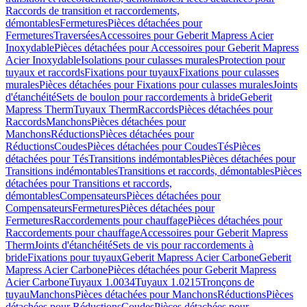
Raccords de transition et raccordements,
démontables
Fermetures
Pièces détachées pour
Fermetures
Traversées
Accessoires pour Geberit Mapress Acier
Inoxydable
Pièces détachées pour Accessoires pour Geberit Mapress
Acier Inoxydable
Isolations pour culasses murales
Protection pour
tuyaux et raccords
Fixations pour tuyaux
Fixations pour culasses
murales
Pièces détachées pour Fixations pour culasses murales
Joints
d'étanchéité
Sets de boulon pour raccordements à bride
Geberit
Mapress Therm
Tuyaux Therm
Raccords
Pièces détachées pour
Raccords
Manchons
Pièces détachées pour
Manchons
Réductions
Pièces détachées pour
Réductions
Coudes
Pièces détachées pour Coudes
Tés
Pièces
détachées pour Tés
Transitions indémontables
Pièces détachées pour
Transitions indémontables
Transitions et raccords, démontables
Pièces
détachées pour Transitions et raccords,
démontables
Compensateurs
Pièces détachées pour
Compensateurs
Fermetures
Pièces détachées pour
Fermetures
Raccordements pour chauffage
Pièces détachées pour
Raccordements pour chauffage
Accessoires pour Geberit Mapress
Therm
Joints d'étanchéité
Sets de vis pour raccordements à
bride
Fixations pour tuyaux
Geberit Mapress Acier Carbone
Geberit
Mapress Acier Carbone
Pièces détachées pour Geberit Mapress
Acier Carbone
Tuyaux 1.0034
Tuyaux 1.0215
Tronçons de
tuyau
Manchons
Pièces détachées pour Manchons
Réductions
Pièces
détachées pour Réductions
Coudes
Pièces détachées pour