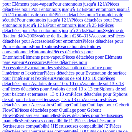
pour Eléments pare-vapeur
Pour entonnoirs jusqu'à 12 l/s
Pièces
détachées pour Pour entonnoirs jusqu'à 12 l/s
Pour entonnoirs jusqu'à
25 l/s
Trop-pleins de sécurité
Pièces détachées pour Trop-pleins de
sécurité
Pour entonnoirs jusqu'à 12 l/s
Pièces détachées pour Pour
entonnoirs jusqu'à 12 l/s
Pour entonnoirs jusqu'à 25 l/s
Pièces
détachées pour Pour entonnoirs jusqu'à 25 l/s
Fixations
Système de
fixation d40–200
Système de fixation d250–315
Accessoires
Pièces
détachées pour Accessoires
Pour entonnoirs
Pièces détachées pour
Pour entonnoirs
Pour fixations
Evacuation des toitures
conventionnelle
Entonnoirs
Pièces détachées pour
Entonnoirs
Eléments pare-vapeur
Pièces détachées pour Eléments
pare-vapeur
Accessoires
Pièces détachées pour
Accessoires
Evacuation des sols
Evacuation de surface pour
l'intérieur et l'extérieur
Pièces détachées pour Evacuation de surface
pour l'intérieur et l'extérieur
Avaloirs de sol 10 x 10 cm
Pièces
détachées pour Avaloirs de sol 10 x 10 cm
Avaloirs de sol 13 x 13
cm
Pièces détachées pour Avaloirs de sol 13 x 13 cm
Siphons de sol
pour balcons et terrasses, 13 x 13 cm
Pièces détachées pour Siphons
de sol pour balcons et terrasses, 13 x 13 cm
Accessoires
Pièces
détachées pour Accessoires
Outillage
Outillage
Outillage pour Geberit
FlowFit
Pièces détachées pour Outillage pour Geberit
FlowFit
Sertisseuses manuelles
Pièces détachées pour Sertisseuses
manuelles
Sertisseuses compatibilité [1]
Pièces détachées pour
Sertisseuses compatibilité [1]
Sertisseuses compatibilité [2]
Pièces
détachées pour Sertisseuses compatibilité [2]
Outils de façonnage de