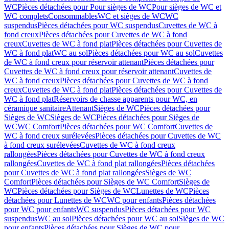
WC
Pièces détachées pour Pour sièges de WC
Pour sièges de WC et
WC complets
Consommables
WC et sièges de WC
WC
suspendus
Pièces détachées pour WC suspendus
Cuvettes de WC à
fond creux
Pièces détachées pour Cuvettes de WC à fond
creux
Cuvettes de WC à fond plat
Pièces détachées pour Cuvettes de
WC à fond plat
WC au sol
Pièces détachées pour WC au sol
Cuvettes
de WC à fond creux pour réservoir attenant
Pièces détachées pour
Cuvettes de WC à fond creux pour réservoir attenant
Cuvettes de
WC à fond creux
Pièces détachées pour Cuvettes de WC à fond
creux
Cuvettes de WC à fond plat
Pièces détachées pour Cuvettes de
WC à fond plat
Réservoirs de chasse apparents pour WC, en
céramique sanitaire
Attenant
Sièges de WC
Pièces détachées pour
Sièges de WC
Sièges de WC
Pièces détachées pour Sièges de
WC
WC Comfort
Pièces détachées pour WC Comfort
Cuvettes de
WC à fond creux surélevées
Pièces détachées pour Cuvettes de WC
à fond creux surélevées
Cuvettes de WC à fond creux
rallongées
Pièces détachées pour Cuvettes de WC à fond creux
rallongées
Cuvettes de WC à fond plat rallongées
Pièces détachées
pour Cuvettes de WC à fond plat rallongées
Sièges de WC
Comfort
Pièces détachées pour Sièges de WC Comfort
Sièges de
WC
Pièces détachées pour Sièges de WC
Lunettes de WC
Pièces
détachées pour Lunettes de WC
WC pour enfants
Pièces détachées
pour WC pour enfants
WC suspendus
Pièces détachées pour WC
suspendus
WC au sol
Pièces détachées pour WC au sol
Sièges de WC
pour enfants
Pièces détachées pour Sièges de WC pour