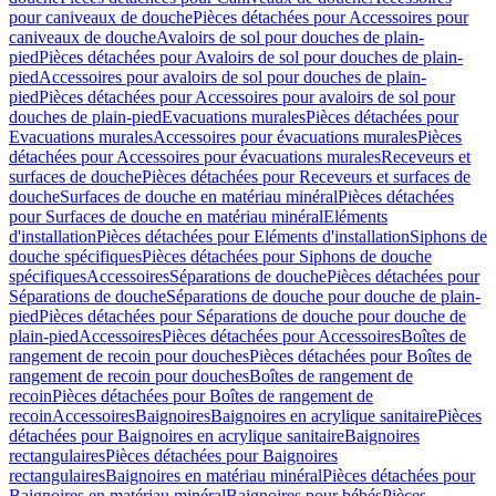
pour caniveaux de douche
Pièces détachées pour Accessoires pour
caniveaux de douche
Avaloirs de sol pour douches de plain-
pied
Pièces détachées pour Avaloirs de sol pour douches de plain-
pied
Accessoires pour avaloirs de sol pour douches de plain-
pied
Pièces détachées pour Accessoires pour avaloirs de sol pour
douches de plain-pied
Evacuations murales
Pièces détachées pour
Evacuations murales
Accessoires pour évacuations murales
Pièces
détachées pour Accessoires pour évacuations murales
Receveurs et
surfaces de douche
Pièces détachées pour Receveurs et surfaces de
douche
Surfaces de douche en matériau minéral
Pièces détachées
pour Surfaces de douche en matériau minéral
Eléments
d'installation
Pièces détachées pour Eléments d'installation
Siphons de
douche spécifiques
Pièces détachées pour Siphons de douche
spécifiques
Accessoires
Séparations de douche
Pièces détachées pour
Séparations de douche
Séparations de douche pour douche de plain-
pied
Pièces détachées pour Séparations de douche pour douche de
plain-pied
Accessoires
Pièces détachées pour Accessoires
Boîtes de
rangement de recoin pour douches
Pièces détachées pour Boîtes de
rangement de recoin pour douches
Boîtes de rangement de
recoin
Pièces détachées pour Boîtes de rangement de
recoin
Accessoires
Baignoires
Baignoires en acrylique sanitaire
Pièces
détachées pour Baignoires en acrylique sanitaire
Baignoires
rectangulaires
Pièces détachées pour Baignoires
rectangulaires
Baignoires en matériau minéral
Pièces détachées pour
Baignoires en matériau minéral
Baignoires pour bébés
Pièces