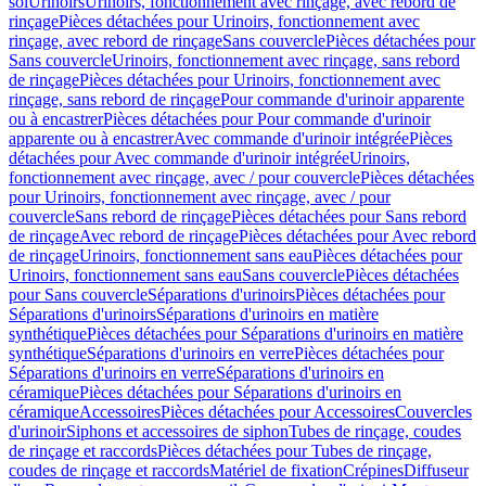
sol
Urinoirs
Urinoirs, fonctionnement avec rinçage, avec rebord de
rinçage
Pièces détachées pour Urinoirs, fonctionnement avec
rinçage, avec rebord de rinçage
Sans couvercle
Pièces détachées pour
Sans couvercle
Urinoirs, fonctionnement avec rinçage, sans rebord
de rinçage
Pièces détachées pour Urinoirs, fonctionnement avec
rinçage, sans rebord de rinçage
Pour commande d'urinoir apparente
ou à encastrer
Pièces détachées pour Pour commande d'urinoir
apparente ou à encastrer
Avec commande d'urinoir intégrée
Pièces
détachées pour Avec commande d'urinoir intégrée
Urinoirs,
fonctionnement avec rinçage, avec / pour couvercle
Pièces détachées
pour Urinoirs, fonctionnement avec rinçage, avec / pour
couvercle
Sans rebord de rinçage
Pièces détachées pour Sans rebord
de rinçage
Avec rebord de rinçage
Pièces détachées pour Avec rebord
de rinçage
Urinoirs, fonctionnement sans eau
Pièces détachées pour
Urinoirs, fonctionnement sans eau
Sans couvercle
Pièces détachées
pour Sans couvercle
Séparations d'urinoirs
Pièces détachées pour
Séparations d'urinoirs
Séparations d'urinoirs en matière
synthétique
Pièces détachées pour Séparations d'urinoirs en matière
synthétique
Séparations d'urinoirs en verre
Pièces détachées pour
Séparations d'urinoirs en verre
Séparations d'urinoirs en
céramique
Pièces détachées pour Séparations d'urinoirs en
céramique
Accessoires
Pièces détachées pour Accessoires
Couvercles
d'urinoir
Siphons et accessoires de siphon
Tubes de rinçage, coudes
de rinçage et raccords
Pièces détachées pour Tubes de rinçage,
coudes de rinçage et raccords
Matériel de fixation
Crépines
Diffuseur