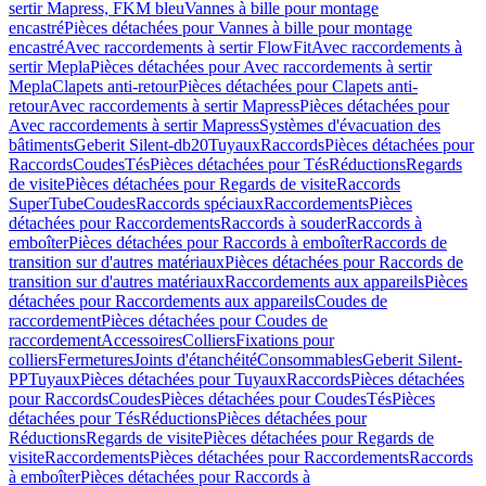
sertir Mapress, FKM bleu
Vannes à bille pour montage
encastré
Pièces détachées pour Vannes à bille pour montage
encastré
Avec raccordements à sertir FlowFit
Avec raccordements à
sertir Mepla
Pièces détachées pour Avec raccordements à sertir
Mepla
Clapets anti-retour
Pièces détachées pour Clapets anti-
retour
Avec raccordements à sertir Mapress
Pièces détachées pour
Avec raccordements à sertir Mapress
Systèmes d'évacuation des
bâtiments
Geberit Silent-db20
Tuyaux
Raccords
Pièces détachées pour
Raccords
Coudes
Tés
Pièces détachées pour Tés
Réductions
Regards
de visite
Pièces détachées pour Regards de visite
Raccords
SuperTube
Coudes
Raccords spéciaux
Raccordements
Pièces
détachées pour Raccordements
Raccords à souder
Raccords à
emboîter
Pièces détachées pour Raccords à emboîter
Raccords de
transition sur d'autres matériaux
Pièces détachées pour Raccords de
transition sur d'autres matériaux
Raccordements aux appareils
Pièces
détachées pour Raccordements aux appareils
Coudes de
raccordement
Pièces détachées pour Coudes de
raccordement
Accessoires
Colliers
Fixations pour
colliers
Fermetures
Joints d'étanchéité
Consommables
Geberit Silent-
PP
Tuyaux
Pièces détachées pour Tuyaux
Raccords
Pièces détachées
pour Raccords
Coudes
Pièces détachées pour Coudes
Tés
Pièces
détachées pour Tés
Réductions
Pièces détachées pour
Réductions
Regards de visite
Pièces détachées pour Regards de
visite
Raccordements
Pièces détachées pour Raccordements
Raccords
à emboîter
Pièces détachées pour Raccords à