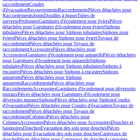
raccordement
Coudes
d'évacuation
Recouvrements
Raccordements
Pièces détachées pour
Raccordements
Joints
Douilles à braser
Tubes de
surverse
Prolonges
Garnitures d'écoulement pour éviers
Pièces
détachées pour Garnitures d'écoulement pour éviers
Siphons
tubulaires
Pièces détachées pour Siphons tubulaires
Siphons pour
éviers
Pièces détachées pour Siphons pour éviers
Tuyaux de
raccordement
Pièces détachées pour Tuyaux de
raccordement
Accessoires
Pièces détachées pour
Accessoires
Garnitures d'écoulement pour appareils
Pièces détachées
pour Garnitures d'écoulement pour appareils
Siphons
tubulaires
Pièces détachées pour Siphons tubulaires
Siphons à
encastrer
Pièces détachées pour Siphons à encastrer
Siphons
apparents
Pièces détachées pour Siphons
apparents
Raccordements
Pièces détachées pour
Raccordements
Accessoires
Garnitures d'écoulement pour déversoirs
muraux
Pièces détachées pour Garnitures d'écoulement pour
déversoirs muraux
Siphons
Pièces détachées pour Siphons
Coudes
d'évacuation
Pièces détachées pour Coudes d'évacuation
Tuyaux de
raccordement
Pièces détachées pour Tuyaux de
raccordement
Crépines
Pièces détachées pour
Crépines
Accessoires
Pièces détachées pour Accessoires
Douches et
baignoires
Douches
Evacuation des sols pour douches
Pièces
détachées pour Evacuation des sols pour douches
Caniveaux de
douche
Pièces détachées pour Caniveaux de douche
Accessoires