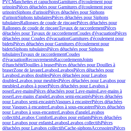
PVC
Manchettes et capuchons
Garnitures d'écoulement pour
urinoirs
Pièces détachées pour Garnitures d'écoulement pour
urinoirs
Siphons d'urinoir
Pièces détachées pour Siphons
d'urinoir
Siphons tubulaires
Pièces détachées pour Siphons
tubulaires
Rallonges de coude de rinçage
Pièces détachées pour
Rallonges de coude de rinçage
Tuyaux de raccordement
Pièces
détachées pour Tuyaux de raccordement
Coudes d'évacuation
Pièces
détachées pour Coudes d'évacuation
Garnitures d'écoulement pour
bidets
Pièces détachées pour Garnitures d'écoulement pour
bidets
Siphons tubulaires
Pièces détachées pour Siphons
tubulaires
Tuyaux de raccordement
Coudes
d'évacuation
Recouvrements
Raccordements
Joints
d'étanchéité
Douilles à braser
Pièces détachées pour Douilles à
braser
Zone de lavage
Lavabos
Lavabos
Pièces détachées pour
Lavabos
Lavabos doubles
Pièces détachées pour Lavabos
doubles
Lavabos pour meubles
Pièces détachées pour Lavabos pour
meubles
Lavabos à poser
Pièces détachées pour Lavabos à
poser
Lave-mains
Pièces détachées pour Lave-mains
Lave-mains à
poser
Lave-mains d'angle
Lavabos semi-encastrés
Pièces détachées
pour Lavabos semi-encastrés
Vasques à encastrer
Pièces détachées
pour Vasques à encastrer
Lavabos à sous-encastrer
Pièces détachées
pour Lavabos à sous-encastrer
Lavabos d'angle
Lavabos
collectifs
Lavabos Comfort
Lavabos pour enfants
Pièces détachées
pour Lavabos pour enfants
Lavabos
Lavabos collectifs
Pièces
détachées pour Lavabos collectifs
Cache-siphons
Accessoires
Pièces