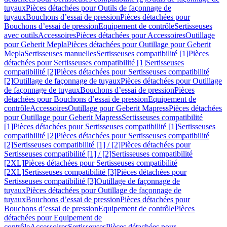
tuyaux
Pièces détachées pour Outils de façonnage de
tuyaux
Bouchons d’essai de pression
Pièces détachées pour
Bouchons d’essai de pression
Equipement de contrôle
Sertisseuses
avec outils
Accessoires
Pièces détachées pour Accessoires
Outillage
pour Geberit Mepla
Pièces détachées pour Outillage pour Geberit
Mepla
Sertisseuses manuelles
Sertisseuses compatibilité [1]
Pièces
détachées pour Sertisseuses compatibilité [1]
Sertisseuses
compatibilité [2]
Pièces détachées pour Sertisseuses compatibilité
[2]
Outillage de façonnage de tuyaux
Pièces détachées pour Outillage
de façonnage de tuyaux
Bouchons d’essai de pression
Pièces
détachées pour Bouchons d’essai de pression
Equipement de
contrôle
Accessoires
Outillage pour Geberit Mapress
Pièces détachées
pour Outillage pour Geberit Mapress
Sertisseuses compatibilité
[1]
Pièces détachées pour Sertisseuses compatibilité [1]
Sertisseuses
compatibilité [2]
Pièces détachées pour Sertisseuses compatibilité
[2]
Sertisseuses compatibilité [1] / [2]
Pièces détachées pour
Sertisseuses compatibilité [1] / [2]
Sertisseuses compatibilité
[2XL]
Pièces détachées pour Sertisseuses compatibilité
[2XL]
Sertisseuses compatibilité [3]
Pièces détachées pour
Sertisseuses compatibilité [3]
Outillage de façonnage de
tuyaux
Pièces détachées pour Outillage de façonnage de
tuyaux
Bouchons d’essai de pression
Pièces détachées pour
Bouchons d’essai de pression
Equipement de contrôle
Pièces
détachées pour Equipement de
contrôle
Accessoires
Sertisseuses
Pièces détachées pour