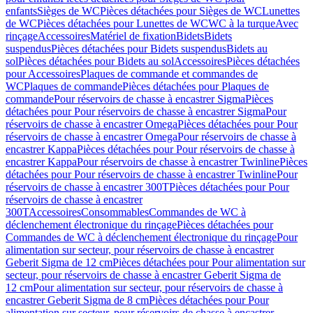
enfants
Sièges de WC
Pièces détachées pour Sièges de WC
Lunettes
de WC
Pièces détachées pour Lunettes de WC
WC à la turque
Avec
rinçage
Accessoires
Matériel de fixation
Bidets
Bidets
suspendus
Pièces détachées pour Bidets suspendus
Bidets au
sol
Pièces détachées pour Bidets au sol
Accessoires
Pièces détachées
pour Accessoires
Plaques de commande et commandes de
WC
Plaques de commande
Pièces détachées pour Plaques de
commande
Pour réservoirs de chasse à encastrer Sigma
Pièces
détachées pour Pour réservoirs de chasse à encastrer Sigma
Pour
réservoirs de chasse à encastrer Omega
Pièces détachées pour Pour
réservoirs de chasse à encastrer Omega
Pour réservoirs de chasse à
encastrer Kappa
Pièces détachées pour Pour réservoirs de chasse à
encastrer Kappa
Pour réservoirs de chasse à encastrer Twinline
Pièces
détachées pour Pour réservoirs de chasse à encastrer Twinline
Pour
réservoirs de chasse à encastrer 300T
Pièces détachées pour Pour
réservoirs de chasse à encastrer
300T
Accessoires
Consommables
Commandes de WC à
déclenchement électronique du rinçage
Pièces détachées pour
Commandes de WC à déclenchement électronique du rinçage
Pour
alimentation sur secteur, pour réservoirs de chasse à encastrer
Geberit Sigma de 12 cm
Pièces détachées pour Pour alimentation sur
secteur, pour réservoirs de chasse à encastrer Geberit Sigma de
12 cm
Pour alimentation sur secteur, pour réservoirs de chasse à
encastrer Geberit Sigma de 8 cm
Pièces détachées pour Pour
alimentation sur secteur, pour réservoirs de chasse à encastrer