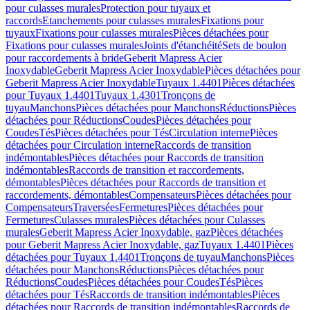
pour culasses murales
Protection pour tuyaux et
raccords
Etanchements pour culasses murales
Fixations pour
tuyaux
Fixations pour culasses murales
Pièces détachées pour
Fixations pour culasses murales
Joints d'étanchéité
Sets de boulon
pour raccordements à bride
Geberit Mapress Acier
Inoxydable
Geberit Mapress Acier Inoxydable
Pièces détachées pour
Geberit Mapress Acier Inoxydable
Tuyaux 1.4401
Pièces détachées
pour Tuyaux 1.4401
Tuyaux 1.4301
Tronçons de
tuyau
Manchons
Pièces détachées pour Manchons
Réductions
Pièces
détachées pour Réductions
Coudes
Pièces détachées pour
Coudes
Tés
Pièces détachées pour Tés
Circulation interne
Pièces
détachées pour Circulation interne
Raccords de transition
indémontables
Pièces détachées pour Raccords de transition
indémontables
Raccords de transition et raccordements,
démontables
Pièces détachées pour Raccords de transition et
raccordements, démontables
Compensateurs
Pièces détachées pour
Compensateurs
Traversées
Fermetures
Pièces détachées pour
Fermetures
Culasses murales
Pièces détachées pour Culasses
murales
Geberit Mapress Acier Inoxydable, gaz
Pièces détachées
pour Geberit Mapress Acier Inoxydable, gaz
Tuyaux 1.4401
Pièces
détachées pour Tuyaux 1.4401
Tronçons de tuyau
Manchons
Pièces
détachées pour Manchons
Réductions
Pièces détachées pour
Réductions
Coudes
Pièces détachées pour Coudes
Tés
Pièces
détachées pour Tés
Raccords de transition indémontables
Pièces
détachées pour Raccords de transition indémontables
Raccords de