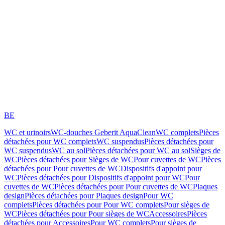
BE
WC et urinoirs
WC-douches Geberit AquaClean
WC complets
Pièces
détachées pour WC complets
WC suspendus
Pièces détachées pour
WC suspendus
WC au sol
Pièces détachées pour WC au sol
Sièges de
WC
Pièces détachées pour Sièges de WC
Pour cuvettes de WC
Pièces
détachées pour Pour cuvettes de WC
Dispositifs d'appoint pour
WC
Pièces détachées pour Dispositifs d'appoint pour WC
Pour
cuvettes de WC
Pièces détachées pour Pour cuvettes de WC
Plaques
design
Pièces détachées pour Plaques design
Pour WC
complets
Pièces détachées pour Pour WC complets
Pour sièges de
WC
Pièces détachées pour Pour sièges de WC
Accessoires
Pièces
détachées pour Accessoires
Pour WC complets
Pour sièges de