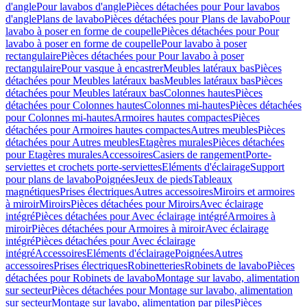
d'angle
Pour lavabos d'angle
Pièces détachées pour Pour lavabos
d'angle
Plans de lavabo
Pièces détachées pour Plans de lavabo
Pour
lavabo à poser en forme de coupelle
Pièces détachées pour Pour
lavabo à poser en forme de coupelle
Pour lavabo à poser
rectangulaire
Pièces détachées pour Pour lavabo à poser
rectangulaire
Pour vasque à encastrer
Meubles latéraux bas
Pièces
détachées pour Meubles latéraux bas
Meubles latéraux bas
Pièces
détachées pour Meubles latéraux bas
Colonnes hautes
Pièces
détachées pour Colonnes hautes
Colonnes mi-hautes
Pièces détachées
pour Colonnes mi-hautes
Armoires hautes compactes
Pièces
détachées pour Armoires hautes compactes
Autres meubles
Pièces
détachées pour Autres meubles
Etagères murales
Pièces détachées
pour Etagères murales
Accessoires
Casiers de rangement
Porte-
serviettes et crochets porte-serviettes
Eléments d'éclairage
Support
pour plans de lavabo
Poignées
Jeux de pieds
Tableaux
magnétiques
Prises électriques
Autres accessoires
Miroirs et armoires
à miroir
Miroirs
Pièces détachées pour Miroirs
Avec éclairage
intégré
Pièces détachées pour Avec éclairage intégré
Armoires à
miroir
Pièces détachées pour Armoires à miroir
Avec éclairage
intégré
Pièces détachées pour Avec éclairage
intégré
Accessoires
Eléments d'éclairage
Poignées
Autres
accessoires
Prises électriques
Robinetteries
Robinets de lavabo
Pièces
détachées pour Robinets de lavabo
Montage sur lavabo, alimentation
sur secteur
Pièces détachées pour Montage sur lavabo, alimentation
sur secteur
Montage sur lavabo, alimentation par piles
Pièces