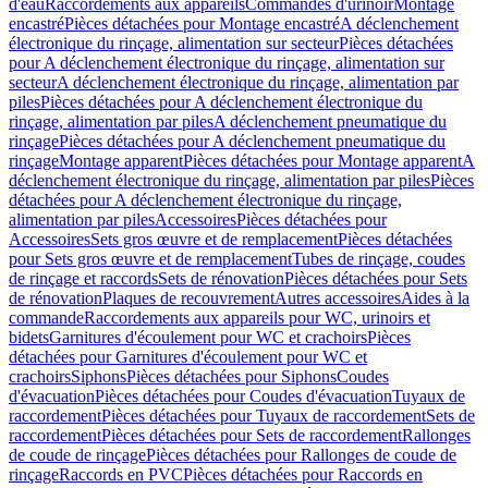
d'eau
Raccordements aux appareils
Commandes d'urinoir
Montage
encastré
Pièces détachées pour Montage encastré
A déclenchement
électronique du rinçage, alimentation sur secteur
Pièces détachées
pour A déclenchement électronique du rinçage, alimentation sur
secteur
A déclenchement électronique du rinçage, alimentation par
piles
Pièces détachées pour A déclenchement électronique du
rinçage, alimentation par piles
A déclenchement pneumatique du
rinçage
Pièces détachées pour A déclenchement pneumatique du
rinçage
Montage apparent
Pièces détachées pour Montage apparent
A
déclenchement électronique du rinçage, alimentation par piles
Pièces
détachées pour A déclenchement électronique du rinçage,
alimentation par piles
Accessoires
Pièces détachées pour
Accessoires
Sets gros œuvre et de remplacement
Pièces détachées
pour Sets gros œuvre et de remplacement
Tubes de rinçage, coudes
de rinçage et raccords
Sets de rénovation
Pièces détachées pour Sets
de rénovation
Plaques de recouvrement
Autres accessoires
Aides à la
commande
Raccordements aux appareils pour WC, urinoirs et
bidets
Garnitures d'écoulement pour WC et crachoirs
Pièces
détachées pour Garnitures d'écoulement pour WC et
crachoirs
Siphons
Pièces détachées pour Siphons
Coudes
d'évacuation
Pièces détachées pour Coudes d'évacuation
Tuyaux de
raccordement
Pièces détachées pour Tuyaux de raccordement
Sets de
raccordement
Pièces détachées pour Sets de raccordement
Rallonges
de coude de rinçage
Pièces détachées pour Rallonges de coude de
rinçage
Raccords en PVC
Pièces détachées pour Raccords en