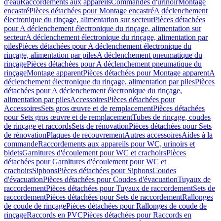
d'eau
Raccordements aux appareils
Commandes d'urinoir
Montage
encastré
Pièces détachées pour Montage encastré
A déclenchement
électronique du rinçage, alimentation sur secteur
Pièces détachées
pour A déclenchement électronique du rinçage, alimentation sur
secteur
A déclenchement électronique du rinçage, alimentation par
piles
Pièces détachées pour A déclenchement électronique du
rinçage, alimentation par piles
A déclenchement pneumatique du
rinçage
Pièces détachées pour A déclenchement pneumatique du
rinçage
Montage apparent
Pièces détachées pour Montage apparent
A
déclenchement électronique du rinçage, alimentation par piles
Pièces
détachées pour A déclenchement électronique du rinçage,
alimentation par piles
Accessoires
Pièces détachées pour
Accessoires
Sets gros œuvre et de remplacement
Pièces détachées
pour Sets gros œuvre et de remplacement
Tubes de rinçage, coudes
de rinçage et raccords
Sets de rénovation
Pièces détachées pour Sets
de rénovation
Plaques de recouvrement
Autres accessoires
Aides à la
commande
Raccordements aux appareils pour WC, urinoirs et
bidets
Garnitures d'écoulement pour WC et crachoirs
Pièces
détachées pour Garnitures d'écoulement pour WC et
crachoirs
Siphons
Pièces détachées pour Siphons
Coudes
d'évacuation
Pièces détachées pour Coudes d'évacuation
Tuyaux de
raccordement
Pièces détachées pour Tuyaux de raccordement
Sets de
raccordement
Pièces détachées pour Sets de raccordement
Rallonges
de coude de rinçage
Pièces détachées pour Rallonges de coude de
rinçage
Raccords en PVC
Pièces détachées pour Raccords en