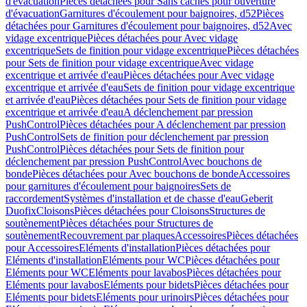
d'évacuation
Pièces détachées pour Sans caches pour ouverture
d'évacuation
Garnitures d'écoulement pour baignoires, d52
Pièces
détachées pour Garnitures d'écoulement pour baignoires, d52
Avec
vidage excentrique
Pièces détachées pour Avec vidage
excentrique
Sets de finition pour vidage excentrique
Pièces détachées
pour Sets de finition pour vidage excentrique
Avec vidage
excentrique et arrivée d'eau
Pièces détachées pour Avec vidage
excentrique et arrivée d'eau
Sets de finition pour vidage excentrique
et arrivée d'eau
Pièces détachées pour Sets de finition pour vidage
excentrique et arrivée d'eau
A déclenchement par pression
PushControl
Pièces détachées pour A déclenchement par pression
PushControl
Sets de finition pour déclenchement par pression
PushControl
Pièces détachées pour Sets de finition pour
déclenchement par pression PushControl
Avec bouchons de
bonde
Pièces détachées pour Avec bouchons de bonde
Accessoires
pour garnitures d'écoulement pour baignoires
Sets de
raccordement
Systèmes d'installation et de chasse d'eau
Geberit
Duofix
Cloisons
Pièces détachées pour Cloisons
Structures de
soutènement
Pièces détachées pour Structures de
soutènement
Recouvrement par plaques
Accessoires
Pièces détachées
pour Accessoires
Eléments d'installation
Pièces détachées pour
Eléments d'installation
Eléments pour WC
Pièces détachées pour
Eléments pour WC
Eléments pour lavabos
Pièces détachées pour
Eléments pour lavabos
Eléments pour bidets
Pièces détachées pour
Eléments pour bidets
Eléments pour urinoirs
Pièces détachées pour