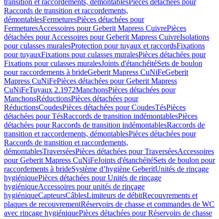
transition et raccordements, démontables
Pièces détachées pour
Raccords de transition et raccordements,
démontables
Fermetures
Pièces détachées pour
Fermetures
Accessoires pour Geberit Mapress Cuivre
Pièces
détachées pour Accessoires pour Geberit Mapress Cuivre
Isolations
pour culasses murales
Protection pour tuyaux et raccords
Fixations
pour tuyaux
Fixations pour culasses murales
Pièces détachées pour
Fixations pour culasses murales
Joints d'étanchéité
Sets de boulon
pour raccordements à bride
Geberit Mapress CuNiFe
Geberit
Mapress CuNiFe
Pièces détachées pour Geberit Mapress
CuNiFe
Tuyaux 2.1972
Manchons
Pièces détachées pour
Manchons
Réductions
Pièces détachées pour
Réductions
Coudes
Pièces détachées pour Coudes
Tés
Pièces
détachées pour Tés
Raccords de transition indémontables
Pièces
détachées pour Raccords de transition indémontables
Raccords de
transition et raccordements, démontables
Pièces détachées pour
Raccords de transition et raccordements,
démontables
Traversées
Pièces détachées pour Traversées
Accessoires
pour Geberit Mapress CuNiFe
Joints d'étanchéité
Sets de boulon pour
raccordements à bride
Système d’hygiène Geberit
Unités de rinçage
hygiénique
Pièces détachées pour Unités de rinçage
hygiénique
Accessoires pour unités de rinçage
hygiénique
Capteurs
Câbles
Limiteurs de débit
Recouvrements et
plaques de recouvrement
Réservoirs de chasse et commandes de WC
avec rinçage hygiénique
Pièces détachées pour Réservoirs de chasse