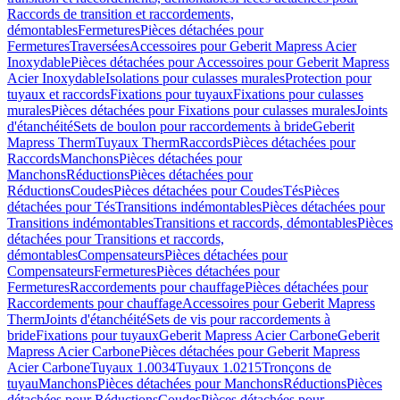
Raccords de transition et raccordements,
démontables
Fermetures
Pièces détachées pour
Fermetures
Traversées
Accessoires pour Geberit Mapress Acier
Inoxydable
Pièces détachées pour Accessoires pour Geberit Mapress
Acier Inoxydable
Isolations pour culasses murales
Protection pour
tuyaux et raccords
Fixations pour tuyaux
Fixations pour culasses
murales
Pièces détachées pour Fixations pour culasses murales
Joints
d'étanchéité
Sets de boulon pour raccordements à bride
Geberit
Mapress Therm
Tuyaux Therm
Raccords
Pièces détachées pour
Raccords
Manchons
Pièces détachées pour
Manchons
Réductions
Pièces détachées pour
Réductions
Coudes
Pièces détachées pour Coudes
Tés
Pièces
détachées pour Tés
Transitions indémontables
Pièces détachées pour
Transitions indémontables
Transitions et raccords, démontables
Pièces
détachées pour Transitions et raccords,
démontables
Compensateurs
Pièces détachées pour
Compensateurs
Fermetures
Pièces détachées pour
Fermetures
Raccordements pour chauffage
Pièces détachées pour
Raccordements pour chauffage
Accessoires pour Geberit Mapress
Therm
Joints d'étanchéité
Sets de vis pour raccordements à
bride
Fixations pour tuyaux
Geberit Mapress Acier Carbone
Geberit
Mapress Acier Carbone
Pièces détachées pour Geberit Mapress
Acier Carbone
Tuyaux 1.0034
Tuyaux 1.0215
Tronçons de
tuyau
Manchons
Pièces détachées pour Manchons
Réductions
Pièces
détachées pour Réductions
Coudes
Pièces détachées pour