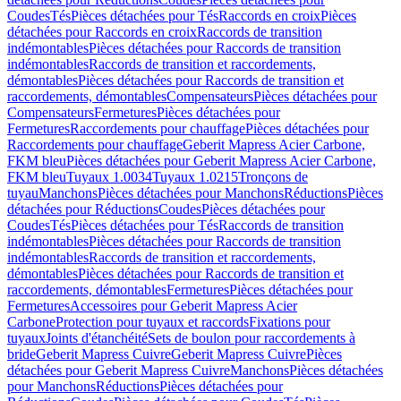
Coudes
Tés
Pièces détachées pour Tés
Raccords en croix
Pièces
détachées pour Raccords en croix
Raccords de transition
indémontables
Pièces détachées pour Raccords de transition
indémontables
Raccords de transition et raccordements,
démontables
Pièces détachées pour Raccords de transition et
raccordements, démontables
Compensateurs
Pièces détachées pour
Compensateurs
Fermetures
Pièces détachées pour
Fermetures
Raccordements pour chauffage
Pièces détachées pour
Raccordements pour chauffage
Geberit Mapress Acier Carbone,
FKM bleu
Pièces détachées pour Geberit Mapress Acier Carbone,
FKM bleu
Tuyaux 1.0034
Tuyaux 1.0215
Tronçons de
tuyau
Manchons
Pièces détachées pour Manchons
Réductions
Pièces
détachées pour Réductions
Coudes
Pièces détachées pour
Coudes
Tés
Pièces détachées pour Tés
Raccords de transition
indémontables
Pièces détachées pour Raccords de transition
indémontables
Raccords de transition et raccordements,
démontables
Pièces détachées pour Raccords de transition et
raccordements, démontables
Fermetures
Pièces détachées pour
Fermetures
Accessoires pour Geberit Mapress Acier
Carbone
Protection pour tuyaux et raccords
Fixations pour
tuyaux
Joints d'étanchéité
Sets de boulon pour raccordements à
bride
Geberit Mapress Cuivre
Geberit Mapress Cuivre
Pièces
détachées pour Geberit Mapress Cuivre
Manchons
Pièces détachées
pour Manchons
Réductions
Pièces détachées pour