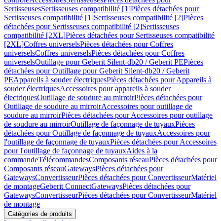
Sertisseuses
Sertisseuses compatibilité [1]
Pièces détachées pour
Sertisseuses compatibilité [1]
Sertisseuses compatibilité [2]
Pièces
détachées pour Sertisseuses compatibilité [2]
Sertisseuses
compatibilité [2XL]
Pièces détachées pour Sertisseuses compatibilité
[2XL]
Coffres universels
Pièces détachées pour Coffres
universels
Coffres universels
Pièces détachées pour Coffres
universels
Outillage pour Geberit Silent-db20 / Geberit PE
Pièces
détachées pour Outillage pour Geberit Silent-db20 / Geberit
PE
Appareils à souder électriques
Pièces détachées pour Appareils à
souder électriques
Accessoires pour appareils à souder
électriques
Outillage de soudure au mirroir
Pièces détachées pour
Outillage de soudure au mirroir
Accessoires pour outillage de
soudure au mirroir
Pièces détachées pour Accessoires pour outillage
de soudure au mirroir
Outillage de façonnage de tuyaux
Pièces
détachées pour Outillage de façonnage de tuyaux
Accessoires pour
l'outillage de façonnage de tuyaux
Pièces détachées pour Accessoires
pour l'outillage de façonnage de tuyaux
Aides à la
commande
Télécommandes
Composants réseau
Pièces détachées pour
Composants réseau
Gateways
Pièces détachées pour
Gateways
Convertisseur
Pièces détachées pour Convertisseur
Matériel
de montage
Geberit Connect
Gateways
Pièces détachées pour
Gateways
Convertisseur
Pièces détachées pour Convertisseur
Matériel
de montage
Catégories de produits