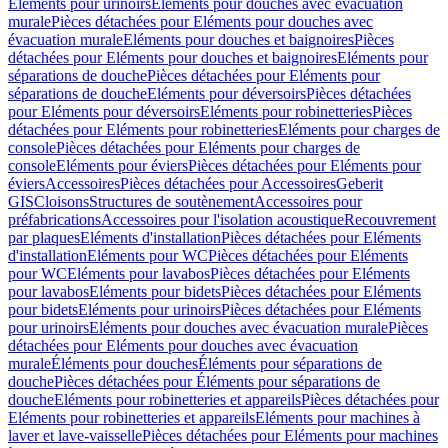
Eléments pour urinoirs
Eléments pour douches avec évacuation
murale
Pièces détachées pour Eléments pour douches avec
évacuation murale
Eléments pour douches et baignoires
Pièces
détachées pour Eléments pour douches et baignoires
Eléments pour
séparations de douche
Pièces détachées pour Eléments pour
séparations de douche
Eléments pour déversoirs
Pièces détachées
pour Eléments pour déversoirs
Eléments pour robinetteries
Pièces
détachées pour Eléments pour robinetteries
Eléments pour charges de
console
Pièces détachées pour Eléments pour charges de
console
Eléments pour éviers
Pièces détachées pour Eléments pour
éviers
Accessoires
Pièces détachées pour Accessoires
Geberit
GIS
Cloisons
Structures de soutènement
Accessoires pour
préfabrications
Accessoires pour l'isolation acoustique
Recouvrement
par plaques
Eléments d'installation
Pièces détachées pour Eléments
d'installation
Eléments pour WC
Pièces détachées pour Eléments
pour WC
Eléments pour lavabos
Pièces détachées pour Eléments
pour lavabos
Eléments pour bidets
Pièces détachées pour Eléments
pour bidets
Eléments pour urinoirs
Pièces détachées pour Eléments
pour urinoirs
Eléments pour douches avec évacuation murale
Pièces
détachées pour Eléments pour douches avec évacuation
murale
Éléments pour douches
Éléments pour séparations de
douche
Pièces détachées pour Éléments pour séparations de
douche
Eléments pour robinetteries et appareils
Pièces détachées pour
Eléments pour robinetteries et appareils
Eléments pour machines à
laver et lave-vaisselle
Pièces détachées pour Eléments pour machines