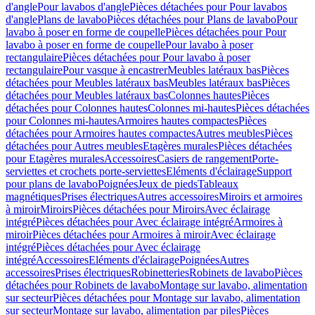
d'angle
Pour lavabos d'angle
Pièces détachées pour Pour lavabos
d'angle
Plans de lavabo
Pièces détachées pour Plans de lavabo
Pour
lavabo à poser en forme de coupelle
Pièces détachées pour Pour
lavabo à poser en forme de coupelle
Pour lavabo à poser
rectangulaire
Pièces détachées pour Pour lavabo à poser
rectangulaire
Pour vasque à encastrer
Meubles latéraux bas
Pièces
détachées pour Meubles latéraux bas
Meubles latéraux bas
Pièces
détachées pour Meubles latéraux bas
Colonnes hautes
Pièces
détachées pour Colonnes hautes
Colonnes mi-hautes
Pièces détachées
pour Colonnes mi-hautes
Armoires hautes compactes
Pièces
détachées pour Armoires hautes compactes
Autres meubles
Pièces
détachées pour Autres meubles
Etagères murales
Pièces détachées
pour Etagères murales
Accessoires
Casiers de rangement
Porte-
serviettes et crochets porte-serviettes
Eléments d'éclairage
Support
pour plans de lavabo
Poignées
Jeux de pieds
Tableaux
magnétiques
Prises électriques
Autres accessoires
Miroirs et armoires
à miroir
Miroirs
Pièces détachées pour Miroirs
Avec éclairage
intégré
Pièces détachées pour Avec éclairage intégré
Armoires à
miroir
Pièces détachées pour Armoires à miroir
Avec éclairage
intégré
Pièces détachées pour Avec éclairage
intégré
Accessoires
Eléments d'éclairage
Poignées
Autres
accessoires
Prises électriques
Robinetteries
Robinets de lavabo
Pièces
détachées pour Robinets de lavabo
Montage sur lavabo, alimentation
sur secteur
Pièces détachées pour Montage sur lavabo, alimentation
sur secteur
Montage sur lavabo, alimentation par piles
Pièces