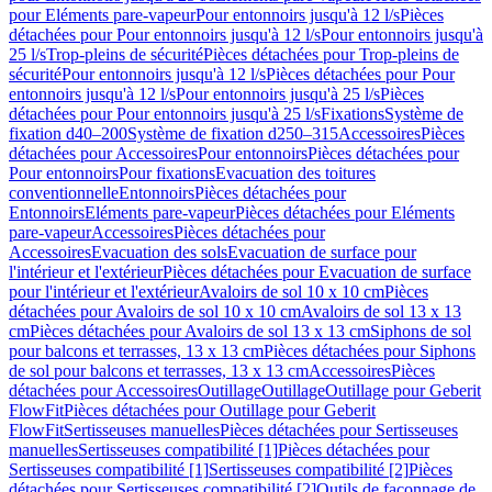
pour Eléments pare-vapeur
Pour entonnoirs jusqu'à 12 l/s
Pièces
détachées pour Pour entonnoirs jusqu'à 12 l/s
Pour entonnoirs jusqu'à
25 l/s
Trop-pleins de sécurité
Pièces détachées pour Trop-pleins de
sécurité
Pour entonnoirs jusqu'à 12 l/s
Pièces détachées pour Pour
entonnoirs jusqu'à 12 l/s
Pour entonnoirs jusqu'à 25 l/s
Pièces
détachées pour Pour entonnoirs jusqu'à 25 l/s
Fixations
Système de
fixation d40–200
Système de fixation d250–315
Accessoires
Pièces
détachées pour Accessoires
Pour entonnoirs
Pièces détachées pour
Pour entonnoirs
Pour fixations
Evacuation des toitures
conventionnelle
Entonnoirs
Pièces détachées pour
Entonnoirs
Eléments pare-vapeur
Pièces détachées pour Eléments
pare-vapeur
Accessoires
Pièces détachées pour
Accessoires
Evacuation des sols
Evacuation de surface pour
l'intérieur et l'extérieur
Pièces détachées pour Evacuation de surface
pour l'intérieur et l'extérieur
Avaloirs de sol 10 x 10 cm
Pièces
détachées pour Avaloirs de sol 10 x 10 cm
Avaloirs de sol 13 x 13
cm
Pièces détachées pour Avaloirs de sol 13 x 13 cm
Siphons de sol
pour balcons et terrasses, 13 x 13 cm
Pièces détachées pour Siphons
de sol pour balcons et terrasses, 13 x 13 cm
Accessoires
Pièces
détachées pour Accessoires
Outillage
Outillage
Outillage pour Geberit
FlowFit
Pièces détachées pour Outillage pour Geberit
FlowFit
Sertisseuses manuelles
Pièces détachées pour Sertisseuses
manuelles
Sertisseuses compatibilité [1]
Pièces détachées pour
Sertisseuses compatibilité [1]
Sertisseuses compatibilité [2]
Pièces
détachées pour Sertisseuses compatibilité [2]
Outils de façonnage de