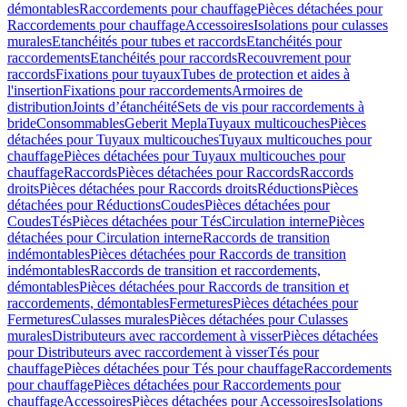
démontables
Raccordements pour chauffage
Pièces détachées pour
Raccordements pour chauffage
Accessoires
Isolations pour culasses
murales
Etanchéités pour tubes et raccords
Etanchéités pour
raccordements
Etanchéités pour raccords
Recouvrement pour
raccords
Fixations pour tuyaux
Tubes de protection et aides à
l'insertion
Fixations pour raccordements
Armoires de
distribution
Joints d’étanchéité
Sets de vis pour raccordements à
bride
Consommables
Geberit Mepla
Tuyaux multicouches
Pièces
détachées pour Tuyaux multicouches
Tuyaux multicouches pour
chauffage
Pièces détachées pour Tuyaux multicouches pour
chauffage
Raccords
Pièces détachées pour Raccords
Raccords
droits
Pièces détachées pour Raccords droits
Réductions
Pièces
détachées pour Réductions
Coudes
Pièces détachées pour
Coudes
Tés
Pièces détachées pour Tés
Circulation interne
Pièces
détachées pour Circulation interne
Raccords de transition
indémontables
Pièces détachées pour Raccords de transition
indémontables
Raccords de transition et raccordements,
démontables
Pièces détachées pour Raccords de transition et
raccordements, démontables
Fermetures
Pièces détachées pour
Fermetures
Culasses murales
Pièces détachées pour Culasses
murales
Distributeurs avec raccordement à visser
Pièces détachées
pour Distributeurs avec raccordement à visser
Tés pour
chauffage
Pièces détachées pour Tés pour chauffage
Raccordements
pour chauffage
Pièces détachées pour Raccordements pour
chauffage
Accessoires
Pièces détachées pour Accessoires
Isolations