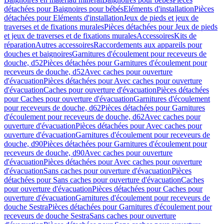
détachées pour Baignoires pour bébés
Eléments d'installation
Pièces
détachées pour Eléments d'installation
Jeux de pieds et jeux de
traverses et de fixations murales
Pièces détachées pour Jeux de pieds
et jeux de traverses et de fixations murales
Accessoires
Kits de
réparation
Autres accessoires
Raccordements aux appareils pour
douches et baignoires
Garnitures d'écoulement pour receveurs de
douche, d52
Pièces détachées pour Garnitures d'écoulement pour
receveurs de douche, d52
Avec caches pour ouverture
d'évacuation
Pièces détachées pour Avec caches pour ouverture
d'évacuation
Caches pour ouverture d'évacuation
Pièces détachées
pour Caches pour ouverture d'évacuation
Garnitures d'écoulement
pour receveurs de douche, d62
Pièces détachées pour Garnitures
d'écoulement pour receveurs de douche, d62
Avec caches pour
ouverture d'évacuation
Pièces détachées pour Avec caches pour
ouverture d'évacuation
Garnitures d'écoulement pour receveurs de
douche, d90
Pièces détachées pour Garnitures d'écoulement pour
receveurs de douche, d90
Avec caches pour ouverture
d'évacuation
Pièces détachées pour Avec caches pour ouverture
d'évacuation
Sans caches pour ouverture d'évacuation
Pièces
détachées pour Sans caches pour ouverture d'évacuation
Caches
pour ouverture d'évacuation
Pièces détachées pour Caches pour
ouverture d'évacuation
Garnitures d'écoulement pour receveurs de
douche Sestra
Pièces détachées pour Garnitures d'écoulement pour
receveurs de douche Sestra
Sans caches pour ouverture