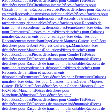
Réductions
Coudes
Pièces détachées pour Coudes
Tés
Pièces
détachées pour Tés
Circulation interne
Pièces détachées pour
Circulation interne
Raccords en croix
Pièces détachées pour Raccords
en croix
Raccords de transition indémontables
Pièces détachées pour
Raccords de transition indémontables
Raccords de transition et
raccordements, démontables
Pièces détachées pour Raccords de
transition et raccordements, démontables
Fermetures
Pièces détachées
pour Fermetures
Culasses murales
Pièces détachées pour Culasses
murales
Raccordements pour chauffage
Pièces détachées pour
Raccordements pour chauffage
Geberit Mapress Cuivre, gaz
Pièces
détachées pour Geberit Mapress Cuivre, gaz
Manchons
Pièces
détachées pour Manchons
Réductions
Pièces détachées pour
Réductions
Coudes
Pièces détachées pour Coudes
Tés
Pièces
détachées pour Tés
Raccords de transition indémontables
Pièces
détachées pour Raccords de transition indémontables
Raccords de
transition et raccordements, démontables
Pièces détachées pour
Raccords de transition et raccordements,
démontables
Fermetures
Pièces détachées pour Fermetures
Culasses
murales
Pièces détachées pour Culasses murales
Geberit Mapress
Cuivre, FKM bleu
Pièces détachées pour Geberit Mapress Cuivre,
FKM bleu
Manchons
Pièces détachées pour
Manchons
Réductions
Pièces détachées pour
Réductions
Coudes
Pièces détachées pour Coudes
Tés
Pièces
détachées pour Tés
Raccords de transition indémontables
Pièces
détachées pour Raccords de transition indémontables
Raccords de