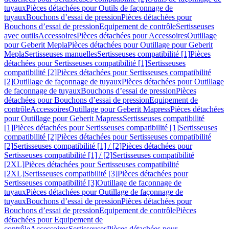
tuyaux
Pièces détachées pour Outils de façonnage de
tuyaux
Bouchons d’essai de pression
Pièces détachées pour
Bouchons d’essai de pression
Equipement de contrôle
Sertisseuses
avec outils
Accessoires
Pièces détachées pour Accessoires
Outillage
pour Geberit Mepla
Pièces détachées pour Outillage pour Geberit
Mepla
Sertisseuses manuelles
Sertisseuses compatibilité [1]
Pièces
détachées pour Sertisseuses compatibilité [1]
Sertisseuses
compatibilité [2]
Pièces détachées pour Sertisseuses compatibilité
[2]
Outillage de façonnage de tuyaux
Pièces détachées pour Outillage
de façonnage de tuyaux
Bouchons d’essai de pression
Pièces
détachées pour Bouchons d’essai de pression
Equipement de
contrôle
Accessoires
Outillage pour Geberit Mapress
Pièces détachées
pour Outillage pour Geberit Mapress
Sertisseuses compatibilité
[1]
Pièces détachées pour Sertisseuses compatibilité [1]
Sertisseuses
compatibilité [2]
Pièces détachées pour Sertisseuses compatibilité
[2]
Sertisseuses compatibilité [1] / [2]
Pièces détachées pour
Sertisseuses compatibilité [1] / [2]
Sertisseuses compatibilité
[2XL]
Pièces détachées pour Sertisseuses compatibilité
[2XL]
Sertisseuses compatibilité [3]
Pièces détachées pour
Sertisseuses compatibilité [3]
Outillage de façonnage de
tuyaux
Pièces détachées pour Outillage de façonnage de
tuyaux
Bouchons d’essai de pression
Pièces détachées pour
Bouchons d’essai de pression
Equipement de contrôle
Pièces
détachées pour Equipement de
contrôle
Accessoires
Sertisseuses
Pièces détachées pour