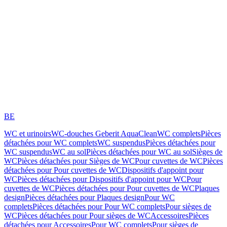
BE
WC et urinoirs
WC-douches Geberit AquaClean
WC complets
Pièces
détachées pour WC complets
WC suspendus
Pièces détachées pour
WC suspendus
WC au sol
Pièces détachées pour WC au sol
Sièges de
WC
Pièces détachées pour Sièges de WC
Pour cuvettes de WC
Pièces
détachées pour Pour cuvettes de WC
Dispositifs d'appoint pour
WC
Pièces détachées pour Dispositifs d'appoint pour WC
Pour
cuvettes de WC
Pièces détachées pour Pour cuvettes de WC
Plaques
design
Pièces détachées pour Plaques design
Pour WC
complets
Pièces détachées pour Pour WC complets
Pour sièges de
WC
Pièces détachées pour Pour sièges de WC
Accessoires
Pièces
détachées pour Accessoires
Pour WC complets
Pour sièges de