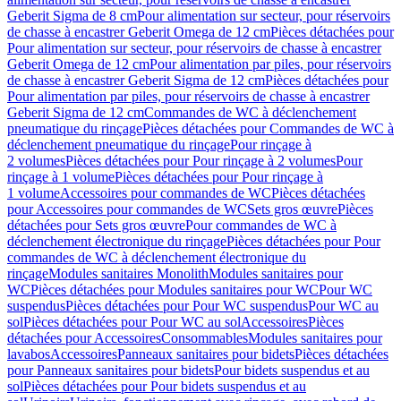
Geberit Sigma de 8 cm
Pour alimentation sur secteur, pour réservoirs
de chasse à encastrer Geberit Omega de 12 cm
Pièces détachées pour
Pour alimentation sur secteur, pour réservoirs de chasse à encastrer
Geberit Omega de 12 cm
Pour alimentation par piles, pour réservoirs
de chasse à encastrer Geberit Sigma de 12 cm
Pièces détachées pour
Pour alimentation par piles, pour réservoirs de chasse à encastrer
Geberit Sigma de 12 cm
Commandes de WC à déclenchement
pneumatique du rinçage
Pièces détachées pour Commandes de WC à
déclenchement pneumatique du rinçage
Pour rinçage à
2 volumes
Pièces détachées pour Pour rinçage à 2 volumes
Pour
rinçage à 1 volume
Pièces détachées pour Pour rinçage à
1 volume
Accessoires pour commandes de WC
Pièces détachées
pour Accessoires pour commandes de WC
Sets gros œuvre
Pièces
détachées pour Sets gros œuvre
Pour commandes de WC à
déclenchement électronique du rinçage
Pièces détachées pour Pour
commandes de WC à déclenchement électronique du
rinçage
Modules sanitaires Monolith
Modules sanitaires pour
WC
Pièces détachées pour Modules sanitaires pour WC
Pour WC
suspendus
Pièces détachées pour Pour WC suspendus
Pour WC au
sol
Pièces détachées pour Pour WC au sol
Accessoires
Pièces
détachées pour Accessoires
Consommables
Modules sanitaires pour
lavabos
Accessoires
Panneaux sanitaires pour bidets
Pièces détachées
pour Panneaux sanitaires pour bidets
Pour bidets suspendus et au
sol
Pièces détachées pour Pour bidets suspendus et au