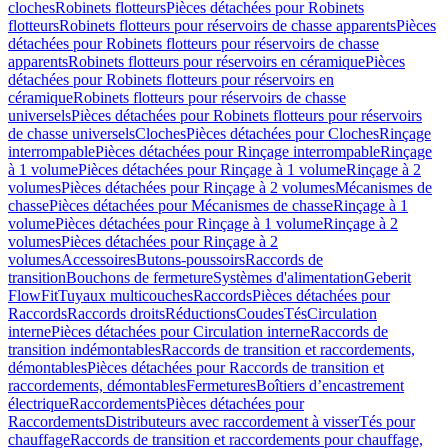
cloches
Robinets flotteurs
Pièces détachées pour Robinets
flotteurs
Robinets flotteurs pour réservoirs de chasse apparents
Pièces
détachées pour Robinets flotteurs pour réservoirs de chasse
apparents
Robinets flotteurs pour réservoirs en céramique
Pièces
détachées pour Robinets flotteurs pour réservoirs en
céramique
Robinets flotteurs pour réservoirs de chasse
universels
Pièces détachées pour Robinets flotteurs pour réservoirs
de chasse universels
Cloches
Pièces détachées pour Cloches
Rinçage
interrompable
Pièces détachées pour Rinçage interrompable
Rinçage
à 1 volume
Pièces détachées pour Rinçage à 1 volume
Rinçage à 2
volumes
Pièces détachées pour Rinçage à 2 volumes
Mécanismes de
chasse
Pièces détachées pour Mécanismes de chasse
Rinçage à 1
volume
Pièces détachées pour Rinçage à 1 volume
Rinçage à 2
volumes
Pièces détachées pour Rinçage à 2
volumes
Accessoires
Butons-poussoirs
Raccords de
transition
Bouchons de fermeture
Systèmes d'alimentation
Geberit
FlowFit
Tuyaux multicouches
Raccords
Pièces détachées pour
Raccords
Raccords droits
Réductions
Coudes
Tés
Circulation
interne
Pièces détachées pour Circulation interne
Raccords de
transition indémontables
Raccords de transition et raccordements,
démontables
Pièces détachées pour Raccords de transition et
raccordements, démontables
Fermetures
Boîtiers d’encastrement
électrique
Raccordements
Pièces détachées pour
Raccordements
Distributeurs avec raccordement à visser
Tés pour
chauffage
Raccords de transition et raccordements pour chauffage,