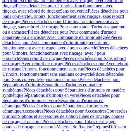
sol
Urinoirs
Urinoirs, fonctionnement avec rinçage, avec rebord de
rinçage
Pièces détachées pour Urinoirs, fonctionnement avec
rinçage, avec rebord de rinçage
Sans couvercle
Pièces détachées pour
Sans couvercle
Urinoirs, fonctionnement avec rinçage, sans rebord
de rinçage
Pièces détachées pour Urinoirs, fonctionnement avec
rinçage, sans rebord de rinçage
Pour commande d'urinoir apparente
ou à encastrer
Pièces détachées pour Pour commande d'urinoir
apparente ou à encastrer
Avec commande d'urinoir intégrée
Pièces
détachées pour Avec commande d'urinoir intégrée
Urinoirs,
fonctionnement avec rinçage, avec / pour couvercle
Pièces détachées
pour Urinoirs, fonctionnement avec rinçage, avec / pour
couvercle
Sans rebord de rinçage
Pièces détachées pour Sans rebord
de rinçage
Avec rebord de rinçage
Pièces détachées pour Avec rebord
de rinçage
Urinoirs, fonctionnement sans eau
Pièces détachées pour
Urinoirs, fonctionnement sans eau
Sans couvercle
Pièces détachées
pour Sans couvercle
Séparations d'urinoirs
Pièces détachées pour
Séparations d'urinoirs
Séparations d'urinoirs en matière
synthétique
Pièces détachées pour Séparations d'urinoirs en matière
synthétique
Séparations d'urinoirs en verre
Pièces détachées pour
Séparations d'urinoirs en verre
Séparations d'urinoirs en
céramique
Pièces détachées pour Séparations d'urinoirs en
céramique
Accessoires
Pièces détachées pour Accessoires
Couvercles
d'urinoir
Siphons et accessoires de siphon
Tubes de rinçage, coudes
de rinçage et raccords
Pièces détachées pour Tubes de rinçage,
coudes de rinçage et raccords
Matériel de fixation
Crépines
Diffuseur