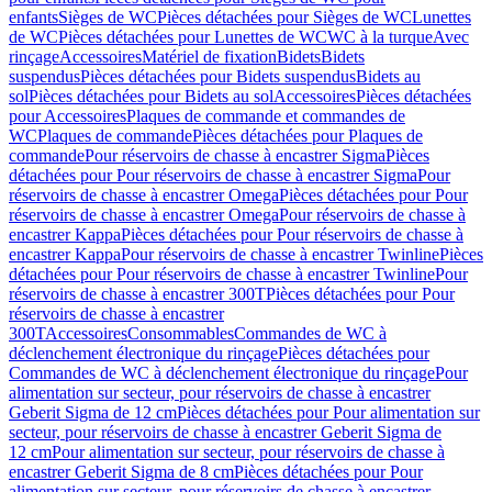
enfants
Sièges de WC
Pièces détachées pour Sièges de WC
Lunettes
de WC
Pièces détachées pour Lunettes de WC
WC à la turque
Avec
rinçage
Accessoires
Matériel de fixation
Bidets
Bidets
suspendus
Pièces détachées pour Bidets suspendus
Bidets au
sol
Pièces détachées pour Bidets au sol
Accessoires
Pièces détachées
pour Accessoires
Plaques de commande et commandes de
WC
Plaques de commande
Pièces détachées pour Plaques de
commande
Pour réservoirs de chasse à encastrer Sigma
Pièces
détachées pour Pour réservoirs de chasse à encastrer Sigma
Pour
réservoirs de chasse à encastrer Omega
Pièces détachées pour Pour
réservoirs de chasse à encastrer Omega
Pour réservoirs de chasse à
encastrer Kappa
Pièces détachées pour Pour réservoirs de chasse à
encastrer Kappa
Pour réservoirs de chasse à encastrer Twinline
Pièces
détachées pour Pour réservoirs de chasse à encastrer Twinline
Pour
réservoirs de chasse à encastrer 300T
Pièces détachées pour Pour
réservoirs de chasse à encastrer
300T
Accessoires
Consommables
Commandes de WC à
déclenchement électronique du rinçage
Pièces détachées pour
Commandes de WC à déclenchement électronique du rinçage
Pour
alimentation sur secteur, pour réservoirs de chasse à encastrer
Geberit Sigma de 12 cm
Pièces détachées pour Pour alimentation sur
secteur, pour réservoirs de chasse à encastrer Geberit Sigma de
12 cm
Pour alimentation sur secteur, pour réservoirs de chasse à
encastrer Geberit Sigma de 8 cm
Pièces détachées pour Pour
alimentation sur secteur, pour réservoirs de chasse à encastrer