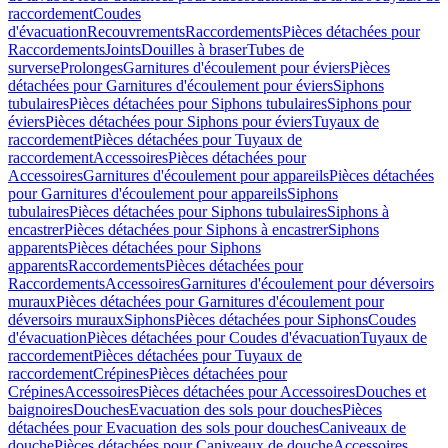
raccordement
Coudes
d'évacuation
Recouvrements
Raccordements
Pièces détachées pour
Raccordements
Joints
Douilles à braser
Tubes de
surverse
Prolonges
Garnitures d'écoulement pour éviers
Pièces
détachées pour Garnitures d'écoulement pour éviers
Siphons
tubulaires
Pièces détachées pour Siphons tubulaires
Siphons pour
éviers
Pièces détachées pour Siphons pour éviers
Tuyaux de
raccordement
Pièces détachées pour Tuyaux de
raccordement
Accessoires
Pièces détachées pour
Accessoires
Garnitures d'écoulement pour appareils
Pièces détachées
pour Garnitures d'écoulement pour appareils
Siphons
tubulaires
Pièces détachées pour Siphons tubulaires
Siphons à
encastrer
Pièces détachées pour Siphons à encastrer
Siphons
apparents
Pièces détachées pour Siphons
apparents
Raccordements
Pièces détachées pour
Raccordements
Accessoires
Garnitures d'écoulement pour déversoirs
muraux
Pièces détachées pour Garnitures d'écoulement pour
déversoirs muraux
Siphons
Pièces détachées pour Siphons
Coudes
d'évacuation
Pièces détachées pour Coudes d'évacuation
Tuyaux de
raccordement
Pièces détachées pour Tuyaux de
raccordement
Crépines
Pièces détachées pour
Crépines
Accessoires
Pièces détachées pour Accessoires
Douches et
baignoires
Douches
Evacuation des sols pour douches
Pièces
détachées pour Evacuation des sols pour douches
Caniveaux de
douche
Pièces détachées pour Caniveaux de douche
Accessoires