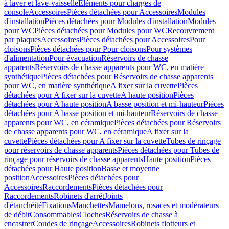
à laver et lave-vaisselle
Eléments pour charges de
console
Accessoires
Pièces détachées pour Accessoires
Modules
d'installation
Pièces détachées pour Modules d'installation
Modules
pour WC
Pièces détachées pour Modules pour WC
Recouvrement
par plaques
Accessoires
Pièces détachées pour Accessoires
Pour
cloisons
Pièces détachées pour Pour cloisons
Pour systèmes
d'alimentation
Pour évacuation
Réservoirs de chasse
apparents
Réservoirs de chasse apparents pour WC, en matière
synthétique
Pièces détachées pour Réservoirs de chasse apparents
pour WC, en matière synthétique
A fixer sur la cuvette
Pièces
détachées pour A fixer sur la cuvette
A haute position
Pièces
détachées pour A haute position
A basse position et mi-hauteur
Pièces
détachées pour A basse position et mi-hauteur
Réservoirs de chasse
apparents pour WC, en céramique
Pièces détachées pour Réservoirs
de chasse apparents pour WC, en céramique
A fixer sur la
cuvette
Pièces détachées pour A fixer sur la cuvette
Tubes de rinçage
pour réservoirs de chasse apparents
Pièces détachées pour Tubes de
rinçage pour réservoirs de chasse apparents
Haute position
Pièces
détachées pour Haute position
Basse et moyenne
position
Accessoires
Pièces détachées pour
Accessoires
Raccordements
Pièces détachées pour
Raccordements
Robinets d'arrêt
Joints
d'étanchéité
Fixations
Manchettes
Mamelons, rosaces et modérateurs
de débit
Consommables
Cloches
Réservoirs de chasse à
encastrer
Coudes de rinçage
Accessoires
Robinets flotteurs et