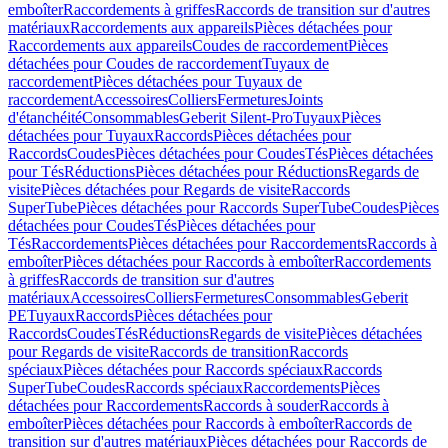
emboîter
Raccordements à griffes
Raccords de transition sur d'autres
matériaux
Raccordements aux appareils
Pièces détachées pour
Raccordements aux appareils
Coudes de raccordement
Pièces
détachées pour Coudes de raccordement
Tuyaux de
raccordement
Pièces détachées pour Tuyaux de
raccordement
Accessoires
Colliers
Fermetures
Joints
d'étanchéité
Consommables
Geberit Silent-Pro
Tuyaux
Pièces
détachées pour Tuyaux
Raccords
Pièces détachées pour
Raccords
Coudes
Pièces détachées pour Coudes
Tés
Pièces détachées
pour Tés
Réductions
Pièces détachées pour Réductions
Regards de
visite
Pièces détachées pour Regards de visite
Raccords
SuperTube
Pièces détachées pour Raccords SuperTube
Coudes
Pièces
détachées pour Coudes
Tés
Pièces détachées pour
Tés
Raccordements
Pièces détachées pour Raccordements
Raccords à
emboîter
Pièces détachées pour Raccords à emboîter
Raccordements
à griffes
Raccords de transition sur d'autres
matériaux
Accessoires
Colliers
Fermetures
Consommables
Geberit
PE
Tuyaux
Raccords
Pièces détachées pour
Raccords
Coudes
Tés
Réductions
Regards de visite
Pièces détachées
pour Regards de visite
Raccords de transition
Raccords
spéciaux
Pièces détachées pour Raccords spéciaux
Raccords
SuperTube
Coudes
Raccords spéciaux
Raccordements
Pièces
détachées pour Raccordements
Raccords à souder
Raccords à
emboîter
Pièces détachées pour Raccords à emboîter
Raccords de
transition sur d'autres matériaux
Pièces détachées pour Raccords de