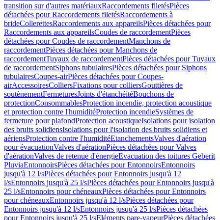
transition sur d'autres matériaux
Raccordements filetés
Pièces
détachées pour Raccordements filetés
Raccordements à
bride
Collerettes
Raccordements aux appareils
Pièces détachées pour
Raccordements aux appareils
Coudes de raccordement
Pièces
détachées pour Coudes de raccordement
Manchons de
raccordement
Pièces détachées pour Manchons de
raccordement
Tuyaux de raccordement
Pièces détachées pour Tuyaux
de raccordement
Siphons tubulaires
Pièces détachées pour Siphons
tubulaires
Coupes-air
Pièces détachées pour Coupes-
air
Accessoires
Colliers
Fixations pour colliers
Gouttières de
soutènement
Fermetures
Joints d'étanchéité
Bouchons de
protection
Consommables
Protection incendie, protection acoustique
et protection contre l'humidité
Protection incendie
Systèmes de
fermeture pour plafond
Protection acoustique
Isolations pour isolation
des bruits solidiens
Isolations pour l'isolation des bruits solidiens et
aériens
Protection contre l'humidité
Etanchements
Valves d'aération
pour évacuation
Valves d'aération
Pièces détachées pour Valves
d'aération
Valves de retenue d'énergie
Evacuation des toitures Geberit
Pluvia
Entonnoirs
Pièces détachées pour Entonnoirs
Entonnoirs
jusqu'à 12 l/s
Pièces détachées pour Entonnoirs jusqu'à 12
l/s
Entonnoirs jusqu'à 25 l/s
Pièces détachées pour Entonnoirs jusqu'à
25 l/s
Entonnoirs pour chéneaux
Pièces détachées pour Entonnoirs
pour chéneaux
Entonnoirs jusqu'à 12 l/s
Pièces détachées pour
Entonnoirs jusqu'à 12 l/s
Entonnoirs jusqu'à 25 l/s
Pièces détachées
pour Entonnoirs jusqu'à 25 l/s
Eléments pare-vapeur
Pièces détachées