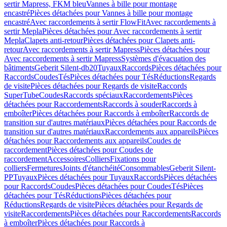
sertir Mapress, FKM bleu
Vannes à bille pour montage
encastré
Pièces détachées pour Vannes à bille pour montage
encastré
Avec raccordements à sertir FlowFit
Avec raccordements à
sertir Mepla
Pièces détachées pour Avec raccordements à sertir
Mepla
Clapets anti-retour
Pièces détachées pour Clapets anti-
retour
Avec raccordements à sertir Mapress
Pièces détachées pour
Avec raccordements à sertir Mapress
Systèmes d'évacuation des
bâtiments
Geberit Silent-db20
Tuyaux
Raccords
Pièces détachées pour
Raccords
Coudes
Tés
Pièces détachées pour Tés
Réductions
Regards
de visite
Pièces détachées pour Regards de visite
Raccords
SuperTube
Coudes
Raccords spéciaux
Raccordements
Pièces
détachées pour Raccordements
Raccords à souder
Raccords à
emboîter
Pièces détachées pour Raccords à emboîter
Raccords de
transition sur d'autres matériaux
Pièces détachées pour Raccords de
transition sur d'autres matériaux
Raccordements aux appareils
Pièces
détachées pour Raccordements aux appareils
Coudes de
raccordement
Pièces détachées pour Coudes de
raccordement
Accessoires
Colliers
Fixations pour
colliers
Fermetures
Joints d'étanchéité
Consommables
Geberit Silent-
PP
Tuyaux
Pièces détachées pour Tuyaux
Raccords
Pièces détachées
pour Raccords
Coudes
Pièces détachées pour Coudes
Tés
Pièces
détachées pour Tés
Réductions
Pièces détachées pour
Réductions
Regards de visite
Pièces détachées pour Regards de
visite
Raccordements
Pièces détachées pour Raccordements
Raccords
à emboîter
Pièces détachées pour Raccords à