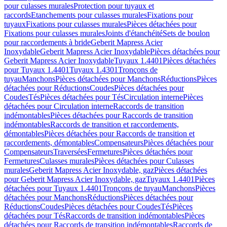
pour culasses murales
Protection pour tuyaux et
raccords
Etanchements pour culasses murales
Fixations pour
tuyaux
Fixations pour culasses murales
Pièces détachées pour
Fixations pour culasses murales
Joints d'étanchéité
Sets de boulon
pour raccordements à bride
Geberit Mapress Acier
Inoxydable
Geberit Mapress Acier Inoxydable
Pièces détachées pour
Geberit Mapress Acier Inoxydable
Tuyaux 1.4401
Pièces détachées
pour Tuyaux 1.4401
Tuyaux 1.4301
Tronçons de
tuyau
Manchons
Pièces détachées pour Manchons
Réductions
Pièces
détachées pour Réductions
Coudes
Pièces détachées pour
Coudes
Tés
Pièces détachées pour Tés
Circulation interne
Pièces
détachées pour Circulation interne
Raccords de transition
indémontables
Pièces détachées pour Raccords de transition
indémontables
Raccords de transition et raccordements,
démontables
Pièces détachées pour Raccords de transition et
raccordements, démontables
Compensateurs
Pièces détachées pour
Compensateurs
Traversées
Fermetures
Pièces détachées pour
Fermetures
Culasses murales
Pièces détachées pour Culasses
murales
Geberit Mapress Acier Inoxydable, gaz
Pièces détachées
pour Geberit Mapress Acier Inoxydable, gaz
Tuyaux 1.4401
Pièces
détachées pour Tuyaux 1.4401
Tronçons de tuyau
Manchons
Pièces
détachées pour Manchons
Réductions
Pièces détachées pour
Réductions
Coudes
Pièces détachées pour Coudes
Tés
Pièces
détachées pour Tés
Raccords de transition indémontables
Pièces
détachées pour Raccords de transition indémontables
Raccords de