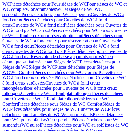
WC
Pièces détachées pour Pour sièges de WC
Pour sièges de WC et
WC complets
Consommables
WC et sièges de WC
WC
suspendus
Pièces détachées pour WC suspendus
Cuvettes de WC à
fond creux
Pièces détachées pour Cuvettes de WC à fond
creux
Cuvettes de WC à fond plat
Pièces détachées pour Cuvettes de
WC à fond plat
WC au sol
Pièces détachées pour WC au sol
Cuvettes
de WC à fond creux pour réservoir attenant
Pièces détachées pour
Cuvettes de WC à fond creux pour réservoir attenant
Cuvettes de
WC à fond creux
Pièces détachées pour Cuvettes de WC à fond
creux
Cuvettes de WC à fond plat
Pièces détachées pour Cuvettes de
WC à fond plat
Réservoirs de chasse apparents pour WC, en
céramique sanitaire
Attenant
Sièges de WC
Pièces détachées pour
Sièges de WC
Sièges de WC
Pièces détachées pour Sièges de
WC
WC Comfort
Pièces détachées pour WC Comfort
Cuvettes de
WC à fond creux surélevées
Pièces détachées pour Cuvettes de WC
à fond creux surélevées
Cuvettes de WC à fond creux
rallongées
Pièces détachées pour Cuvettes de WC à fond creux
rallongées
Cuvettes de WC à fond plat rallongées
Pièces détachées
pour Cuvettes de WC à fond plat rallongées
Sièges de WC
Comfort
Pièces détachées pour Sièges de WC Comfort
Sièges de
WC
Pièces détachées pour Sièges de WC
Lunettes de WC
Pièces
détachées pour Lunettes de WC
WC pour enfants
Pièces détachées
pour WC pour enfants
WC suspendus
Pièces détachées pour WC
suspendus
WC au sol
Pièces détachées pour WC au sol
Sièges de WC
pour enfants
Pièces détachées pour Sièges de WC pour