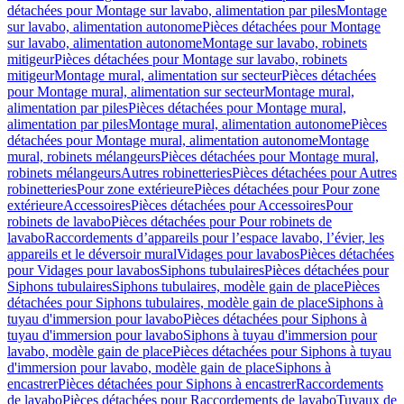
détachées pour Montage sur lavabo, alimentation par piles
Montage
sur lavabo, alimentation autonome
Pièces détachées pour Montage
sur lavabo, alimentation autonome
Montage sur lavabo, robinets
mitigeur
Pièces détachées pour Montage sur lavabo, robinets
mitigeur
Montage mural, alimentation sur secteur
Pièces détachées
pour Montage mural, alimentation sur secteur
Montage mural,
alimentation par piles
Pièces détachées pour Montage mural,
alimentation par piles
Montage mural, alimentation autonome
Pièces
détachées pour Montage mural, alimentation autonome
Montage
mural, robinets mélangeurs
Pièces détachées pour Montage mural,
robinets mélangeurs
Autres robinetteries
Pièces détachées pour Autres
robinetteries
Pour zone extérieure
Pièces détachées pour Pour zone
extérieure
Accessoires
Pièces détachées pour Accessoires
Pour
robinets de lavabo
Pièces détachées pour Pour robinets de
lavabo
Raccordements d’appareils pour l’espace lavabo, l’évier, les
appareils et le déversoir mural
Vidages pour lavabos
Pièces détachées
pour Vidages pour lavabos
Siphons tubulaires
Pièces détachées pour
Siphons tubulaires
Siphons tubulaires, modèle gain de place
Pièces
détachées pour Siphons tubulaires, modèle gain de place
Siphons à
tuyau d'immersion pour lavabo
Pièces détachées pour Siphons à
tuyau d'immersion pour lavabo
Siphons à tuyau d'immersion pour
lavabo, modèle gain de place
Pièces détachées pour Siphons à tuyau
d'immersion pour lavabo, modèle gain de place
Siphons à
encastrer
Pièces détachées pour Siphons à encastrer
Raccordements
de lavabo
Pièces détachées pour Raccordements de lavabo
Tuyaux de