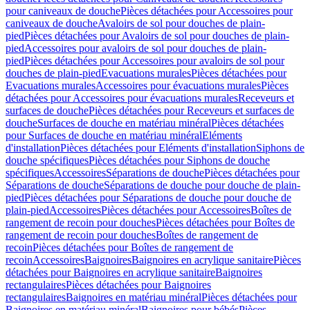
pour caniveaux de douche
Pièces détachées pour Accessoires pour
caniveaux de douche
Avaloirs de sol pour douches de plain-
pied
Pièces détachées pour Avaloirs de sol pour douches de plain-
pied
Accessoires pour avaloirs de sol pour douches de plain-
pied
Pièces détachées pour Accessoires pour avaloirs de sol pour
douches de plain-pied
Evacuations murales
Pièces détachées pour
Evacuations murales
Accessoires pour évacuations murales
Pièces
détachées pour Accessoires pour évacuations murales
Receveurs et
surfaces de douche
Pièces détachées pour Receveurs et surfaces de
douche
Surfaces de douche en matériau minéral
Pièces détachées
pour Surfaces de douche en matériau minéral
Eléments
d'installation
Pièces détachées pour Eléments d'installation
Siphons de
douche spécifiques
Pièces détachées pour Siphons de douche
spécifiques
Accessoires
Séparations de douche
Pièces détachées pour
Séparations de douche
Séparations de douche pour douche de plain-
pied
Pièces détachées pour Séparations de douche pour douche de
plain-pied
Accessoires
Pièces détachées pour Accessoires
Boîtes de
rangement de recoin pour douches
Pièces détachées pour Boîtes de
rangement de recoin pour douches
Boîtes de rangement de
recoin
Pièces détachées pour Boîtes de rangement de
recoin
Accessoires
Baignoires
Baignoires en acrylique sanitaire
Pièces
détachées pour Baignoires en acrylique sanitaire
Baignoires
rectangulaires
Pièces détachées pour Baignoires
rectangulaires
Baignoires en matériau minéral
Pièces détachées pour
Baignoires en matériau minéral
Baignoires pour bébés
Pièces