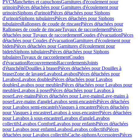
PVC
Manchettes et capuchons
Garnitures d'écoulement pour
urinoirs
Pièces détachées pour Garnitures d'écoulement pour
urinoirs
Siphons d'urinoir
Pièces détachées pour Siphons
d'urinoir
Siphons tubulaires
Pièces détachées pour Siphons
tubulaires
Rallonges de coude de rinçage
Pièces détachées pour
Rallonges de coude de rinçage
Tuyaux de raccordement
Pièces
détachées pour Tuyaux de raccordement
Coudes d'évacuation
Pièces
détachées pour Coudes d'évacuation
Garnitures d'écoulement pour
bidets
Pièces détachées pour Garnitures d'écoulement pour
bidets
Siphons tubulaires
Pièces détachées pour Siphons
tubulaires
Tuyaux de raccordement
Coudes
d'évacuation
Recouvrements
Raccordements
Joints
d'étanchéité
Douilles à braser
Pièces détachées pour Douilles à
braser
Zone de lavage
Lavabos
Lavabos
Pièces détachées pour
Lavabos
Lavabos doubles
Pièces détachées pour Lavabos
doubles
Lavabos pour meubles
Pièces détachées pour Lavabos pour
meubles
Lavabos à poser
Pièces détachées pour Lavabos à
poser
Lave-mains
Pièces détachées pour Lave-mains
Lave-mains à
poser
Lave-mains d'angle
Lavabos semi-encastrés
Pièces détachées
pour Lavabos semi-encastrés
Vasques à encastrer
Pièces détachées
pour Vasques à encastrer
Lavabos à sous-encastrer
Pièces détachées
pour Lavabos à sous-encastrer
Lavabos d'angle
Lavabos
collectifs
Lavabos Comfort
Lavabos pour enfants
Pièces détachées
pour Lavabos pour enfants
Lavabos
Lavabos collectifs
Pièces
détachées pour Lavabos collectifs
Cache-siphons
Accessoires
Pièces