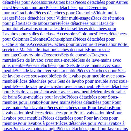
détachées pour Accessoires
Autres bacs
Pièces détachées pour Autres
bacs
Déversoirs muraux
Pièces détachées pour Déversoirs
muraux
Crachoirs
Pièces détachées pour Crachoirs
Vidoir multi-
usages
Pièces détachées pour Vidoir multi-usages
Bacs de rétention
pour plâtre
Bacs de laboratoire
Pièces détachées pour Bacs de
laboratoire
Lavabos pour salles de classe
Pièces détachées pour
Lavabos pour salles de classe
Accessoires
Colonnes
Pièces détachées
pour Colonnes
Colonnes
Cache-siphons
Pièces détachées pour
Cache-siphons
Accessoires
Caches pour ouverture d'évacuation
Porte-
serviettes
Matériel de fixation
Caches décoratifs
Equerres de
montage
Couvre-joints
Dosserets
Sets de consoles
Etagères
murales
Sets de lavabo avec sous-meuble
Sets de lave-mains avec
sous-meuble
Pièces détachées pour Sets de lave-mains avec sous-
meuble
Sets de lavabo avec sous-meuble
Pièces détachées pour Sets
de lavabo avec sous-meuble
Sets de lavabo pour meuble avec sous-
meuble
Pièces détachées pour Sets de lavabo pour meuble avec sous-
meuble
Sets de vasque à encastrer avec sous-meuble
Pièces détachées
pour Sets de vasque à encastrer avec sous-meuble
Meubles de salles
de bains
Sous-meubles pour lavabo
Pièces détachées pour Sous-
meubles pour lavabo
Pour lave-mains
Pièces détachées pour Pour
lave-mains
Pour lavabos
Pièces détachées pour Pour lavabos
Pour
lavabos doubles
Pièces détachées pour Pour lavabos doubles
Pour
lavabos pour meubles
Pièces détachées pour Pour lavabos pour
meubles
Pour lavabos à poser
Pièces détachées pour Pour lavabos à
poser
Pour lave-mains d'angle
Pièces détachées pour Pour lave-mains