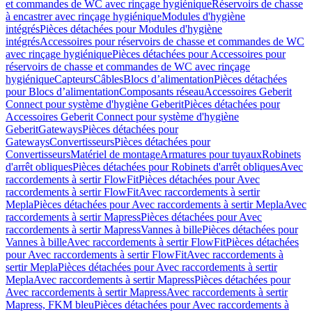
et commandes de WC avec rinçage hygiénique
Réservoirs de chasse
à encastrer avec rinçage hygiénique
Modules d'hygiène
intégrés
Pièces détachées pour Modules d'hygiène
intégrés
Accessoires pour réservoirs de chasse et commandes de WC
avec rinçage hygiénique
Pièces détachées pour Accessoires pour
réservoirs de chasse et commandes de WC avec rinçage
hygiénique
Capteurs
Câbles
Blocs d’alimentation
Pièces détachées
pour Blocs d’alimentation
Composants réseau
Accessoires Geberit
Connect pour système d'hygiène Geberit
Pièces détachées pour
Accessoires Geberit Connect pour système d'hygiène
Geberit
Gateways
Pièces détachées pour
Gateways
Convertisseurs
Pièces détachées pour
Convertisseurs
Matériel de montage
Armatures pour tuyaux
Robinets
d'arrêt obliques
Pièces détachées pour Robinets d'arrêt obliques
Avec
raccordements à sertir FlowFit
Pièces détachées pour Avec
raccordements à sertir FlowFit
Avec raccordements à sertir
Mepla
Pièces détachées pour Avec raccordements à sertir Mepla
Avec
raccordements à sertir Mapress
Pièces détachées pour Avec
raccordements à sertir Mapress
Vannes à bille
Pièces détachées pour
Vannes à bille
Avec raccordements à sertir FlowFit
Pièces détachées
pour Avec raccordements à sertir FlowFit
Avec raccordements à
sertir Mepla
Pièces détachées pour Avec raccordements à sertir
Mepla
Avec raccordements à sertir Mapress
Pièces détachées pour
Avec raccordements à sertir Mapress
Avec raccordements à sertir
Mapress, FKM bleu
Pièces détachées pour Avec raccordements à