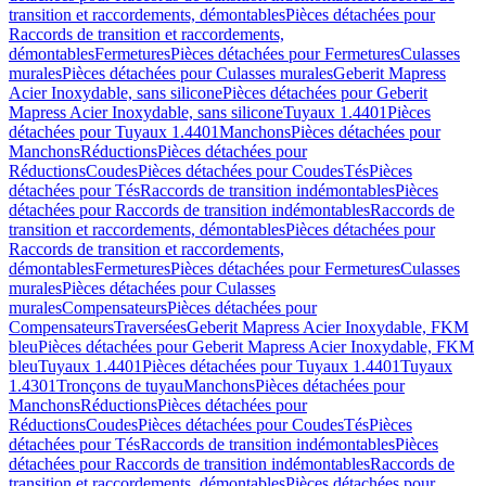
transition et raccordements, démontables
Pièces détachées pour
Raccords de transition et raccordements,
démontables
Fermetures
Pièces détachées pour Fermetures
Culasses
murales
Pièces détachées pour Culasses murales
Geberit Mapress
Acier Inoxydable, sans silicone
Pièces détachées pour Geberit
Mapress Acier Inoxydable, sans silicone
Tuyaux 1.4401
Pièces
détachées pour Tuyaux 1.4401
Manchons
Pièces détachées pour
Manchons
Réductions
Pièces détachées pour
Réductions
Coudes
Pièces détachées pour Coudes
Tés
Pièces
détachées pour Tés
Raccords de transition indémontables
Pièces
détachées pour Raccords de transition indémontables
Raccords de
transition et raccordements, démontables
Pièces détachées pour
Raccords de transition et raccordements,
démontables
Fermetures
Pièces détachées pour Fermetures
Culasses
murales
Pièces détachées pour Culasses
murales
Compensateurs
Pièces détachées pour
Compensateurs
Traversées
Geberit Mapress Acier Inoxydable, FKM
bleu
Pièces détachées pour Geberit Mapress Acier Inoxydable, FKM
bleu
Tuyaux 1.4401
Pièces détachées pour Tuyaux 1.4401
Tuyaux
1.4301
Tronçons de tuyau
Manchons
Pièces détachées pour
Manchons
Réductions
Pièces détachées pour
Réductions
Coudes
Pièces détachées pour Coudes
Tés
Pièces
détachées pour Tés
Raccords de transition indémontables
Pièces
détachées pour Raccords de transition indémontables
Raccords de
transition et raccordements, démontables
Pièces détachées pour