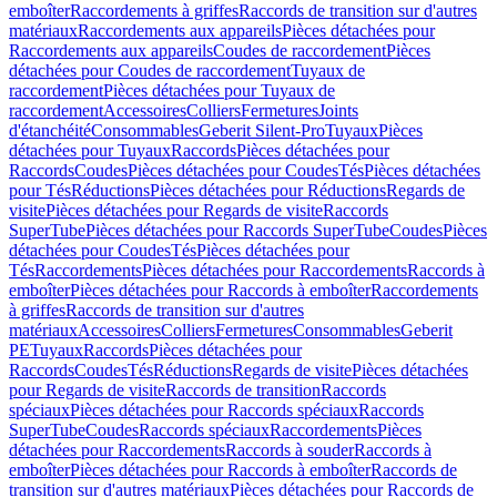
emboîter
Raccordements à griffes
Raccords de transition sur d'autres
matériaux
Raccordements aux appareils
Pièces détachées pour
Raccordements aux appareils
Coudes de raccordement
Pièces
détachées pour Coudes de raccordement
Tuyaux de
raccordement
Pièces détachées pour Tuyaux de
raccordement
Accessoires
Colliers
Fermetures
Joints
d'étanchéité
Consommables
Geberit Silent-Pro
Tuyaux
Pièces
détachées pour Tuyaux
Raccords
Pièces détachées pour
Raccords
Coudes
Pièces détachées pour Coudes
Tés
Pièces détachées
pour Tés
Réductions
Pièces détachées pour Réductions
Regards de
visite
Pièces détachées pour Regards de visite
Raccords
SuperTube
Pièces détachées pour Raccords SuperTube
Coudes
Pièces
détachées pour Coudes
Tés
Pièces détachées pour
Tés
Raccordements
Pièces détachées pour Raccordements
Raccords à
emboîter
Pièces détachées pour Raccords à emboîter
Raccordements
à griffes
Raccords de transition sur d'autres
matériaux
Accessoires
Colliers
Fermetures
Consommables
Geberit
PE
Tuyaux
Raccords
Pièces détachées pour
Raccords
Coudes
Tés
Réductions
Regards de visite
Pièces détachées
pour Regards de visite
Raccords de transition
Raccords
spéciaux
Pièces détachées pour Raccords spéciaux
Raccords
SuperTube
Coudes
Raccords spéciaux
Raccordements
Pièces
détachées pour Raccordements
Raccords à souder
Raccords à
emboîter
Pièces détachées pour Raccords à emboîter
Raccords de
transition sur d'autres matériaux
Pièces détachées pour Raccords de