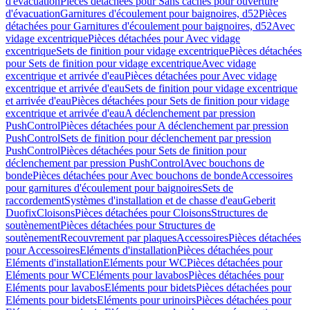
d'évacuation
Pièces détachées pour Sans caches pour ouverture
d'évacuation
Garnitures d'écoulement pour baignoires, d52
Pièces
détachées pour Garnitures d'écoulement pour baignoires, d52
Avec
vidage excentrique
Pièces détachées pour Avec vidage
excentrique
Sets de finition pour vidage excentrique
Pièces détachées
pour Sets de finition pour vidage excentrique
Avec vidage
excentrique et arrivée d'eau
Pièces détachées pour Avec vidage
excentrique et arrivée d'eau
Sets de finition pour vidage excentrique
et arrivée d'eau
Pièces détachées pour Sets de finition pour vidage
excentrique et arrivée d'eau
A déclenchement par pression
PushControl
Pièces détachées pour A déclenchement par pression
PushControl
Sets de finition pour déclenchement par pression
PushControl
Pièces détachées pour Sets de finition pour
déclenchement par pression PushControl
Avec bouchons de
bonde
Pièces détachées pour Avec bouchons de bonde
Accessoires
pour garnitures d'écoulement pour baignoires
Sets de
raccordement
Systèmes d'installation et de chasse d'eau
Geberit
Duofix
Cloisons
Pièces détachées pour Cloisons
Structures de
soutènement
Pièces détachées pour Structures de
soutènement
Recouvrement par plaques
Accessoires
Pièces détachées
pour Accessoires
Eléments d'installation
Pièces détachées pour
Eléments d'installation
Eléments pour WC
Pièces détachées pour
Eléments pour WC
Eléments pour lavabos
Pièces détachées pour
Eléments pour lavabos
Eléments pour bidets
Pièces détachées pour
Eléments pour bidets
Eléments pour urinoirs
Pièces détachées pour