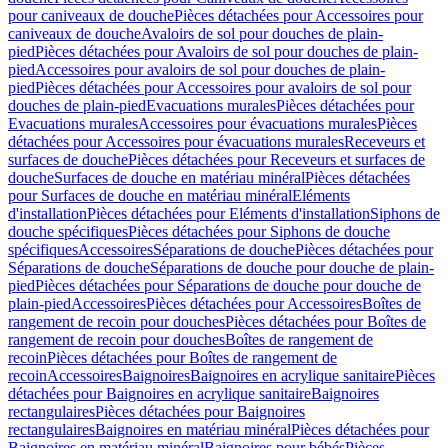
pour caniveaux de douche
Pièces détachées pour Accessoires pour
caniveaux de douche
Avaloirs de sol pour douches de plain-
pied
Pièces détachées pour Avaloirs de sol pour douches de plain-
pied
Accessoires pour avaloirs de sol pour douches de plain-
pied
Pièces détachées pour Accessoires pour avaloirs de sol pour
douches de plain-pied
Evacuations murales
Pièces détachées pour
Evacuations murales
Accessoires pour évacuations murales
Pièces
détachées pour Accessoires pour évacuations murales
Receveurs et
surfaces de douche
Pièces détachées pour Receveurs et surfaces de
douche
Surfaces de douche en matériau minéral
Pièces détachées
pour Surfaces de douche en matériau minéral
Eléments
d'installation
Pièces détachées pour Eléments d'installation
Siphons de
douche spécifiques
Pièces détachées pour Siphons de douche
spécifiques
Accessoires
Séparations de douche
Pièces détachées pour
Séparations de douche
Séparations de douche pour douche de plain-
pied
Pièces détachées pour Séparations de douche pour douche de
plain-pied
Accessoires
Pièces détachées pour Accessoires
Boîtes de
rangement de recoin pour douches
Pièces détachées pour Boîtes de
rangement de recoin pour douches
Boîtes de rangement de
recoin
Pièces détachées pour Boîtes de rangement de
recoin
Accessoires
Baignoires
Baignoires en acrylique sanitaire
Pièces
détachées pour Baignoires en acrylique sanitaire
Baignoires
rectangulaires
Pièces détachées pour Baignoires
rectangulaires
Baignoires en matériau minéral
Pièces détachées pour
Baignoires en matériau minéral
Baignoires pour bébés
Pièces