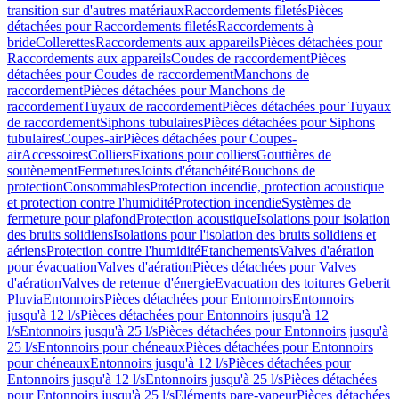
transition sur d'autres matériaux
Raccordements filetés
Pièces
détachées pour Raccordements filetés
Raccordements à
bride
Collerettes
Raccordements aux appareils
Pièces détachées pour
Raccordements aux appareils
Coudes de raccordement
Pièces
détachées pour Coudes de raccordement
Manchons de
raccordement
Pièces détachées pour Manchons de
raccordement
Tuyaux de raccordement
Pièces détachées pour Tuyaux
de raccordement
Siphons tubulaires
Pièces détachées pour Siphons
tubulaires
Coupes-air
Pièces détachées pour Coupes-
air
Accessoires
Colliers
Fixations pour colliers
Gouttières de
soutènement
Fermetures
Joints d'étanchéité
Bouchons de
protection
Consommables
Protection incendie, protection acoustique
et protection contre l'humidité
Protection incendie
Systèmes de
fermeture pour plafond
Protection acoustique
Isolations pour isolation
des bruits solidiens
Isolations pour l'isolation des bruits solidiens et
aériens
Protection contre l'humidité
Etanchements
Valves d'aération
pour évacuation
Valves d'aération
Pièces détachées pour Valves
d'aération
Valves de retenue d'énergie
Evacuation des toitures Geberit
Pluvia
Entonnoirs
Pièces détachées pour Entonnoirs
Entonnoirs
jusqu'à 12 l/s
Pièces détachées pour Entonnoirs jusqu'à 12
l/s
Entonnoirs jusqu'à 25 l/s
Pièces détachées pour Entonnoirs jusqu'à
25 l/s
Entonnoirs pour chéneaux
Pièces détachées pour Entonnoirs
pour chéneaux
Entonnoirs jusqu'à 12 l/s
Pièces détachées pour
Entonnoirs jusqu'à 12 l/s
Entonnoirs jusqu'à 25 l/s
Pièces détachées
pour Entonnoirs jusqu'à 25 l/s
Eléments pare-vapeur
Pièces détachées