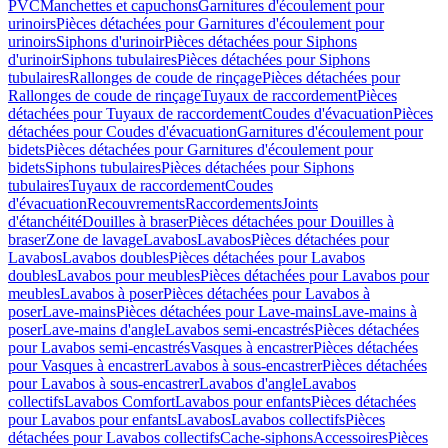
PVC
Manchettes et capuchons
Garnitures d'écoulement pour
urinoirs
Pièces détachées pour Garnitures d'écoulement pour
urinoirs
Siphons d'urinoir
Pièces détachées pour Siphons
d'urinoir
Siphons tubulaires
Pièces détachées pour Siphons
tubulaires
Rallonges de coude de rinçage
Pièces détachées pour
Rallonges de coude de rinçage
Tuyaux de raccordement
Pièces
détachées pour Tuyaux de raccordement
Coudes d'évacuation
Pièces
détachées pour Coudes d'évacuation
Garnitures d'écoulement pour
bidets
Pièces détachées pour Garnitures d'écoulement pour
bidets
Siphons tubulaires
Pièces détachées pour Siphons
tubulaires
Tuyaux de raccordement
Coudes
d'évacuation
Recouvrements
Raccordements
Joints
d'étanchéité
Douilles à braser
Pièces détachées pour Douilles à
braser
Zone de lavage
Lavabos
Lavabos
Pièces détachées pour
Lavabos
Lavabos doubles
Pièces détachées pour Lavabos
doubles
Lavabos pour meubles
Pièces détachées pour Lavabos pour
meubles
Lavabos à poser
Pièces détachées pour Lavabos à
poser
Lave-mains
Pièces détachées pour Lave-mains
Lave-mains à
poser
Lave-mains d'angle
Lavabos semi-encastrés
Pièces détachées
pour Lavabos semi-encastrés
Vasques à encastrer
Pièces détachées
pour Vasques à encastrer
Lavabos à sous-encastrer
Pièces détachées
pour Lavabos à sous-encastrer
Lavabos d'angle
Lavabos
collectifs
Lavabos Comfort
Lavabos pour enfants
Pièces détachées
pour Lavabos pour enfants
Lavabos
Lavabos collectifs
Pièces
détachées pour Lavabos collectifs
Cache-siphons
Accessoires
Pièces