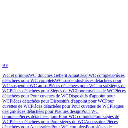
BE
WC et urinoirs
WC-douches Geberit AquaClean
WC complets
Pièces
détachées pour WC complets
WC suspendus
Pièces détachées pour
WC suspendus
WC au sol
Pièces détachées pour WC au sol
Sièges de
WC
Pièces détachées pour Sièges de WC
Pour cuvettes de WC
Pièces
détachées pour Pour cuvettes de WC
Dispositifs d'appoint pour
WC
Pièces détachées pour Dispositifs d'appoint pour WC
Pour
cuvettes de WC
Pièces détachées pour Pour cuvettes de WC
Plaques
design
Pièces détachées pour Plaques design
Pour WC
complets
Pièces détachées pour Pour WC complets
Pour sièges de
WC
Pièces détachées pour Pour sièges de WC
Accessoires
Pièces
détachées pour Accessoires
Pour WC complets
Pour sièges de