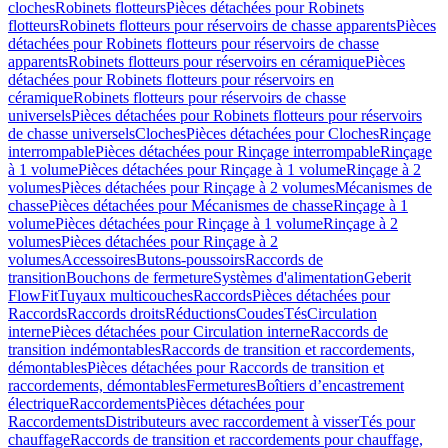
cloches
Robinets flotteurs
Pièces détachées pour Robinets
flotteurs
Robinets flotteurs pour réservoirs de chasse apparents
Pièces
détachées pour Robinets flotteurs pour réservoirs de chasse
apparents
Robinets flotteurs pour réservoirs en céramique
Pièces
détachées pour Robinets flotteurs pour réservoirs en
céramique
Robinets flotteurs pour réservoirs de chasse
universels
Pièces détachées pour Robinets flotteurs pour réservoirs
de chasse universels
Cloches
Pièces détachées pour Cloches
Rinçage
interrompable
Pièces détachées pour Rinçage interrompable
Rinçage
à 1 volume
Pièces détachées pour Rinçage à 1 volume
Rinçage à 2
volumes
Pièces détachées pour Rinçage à 2 volumes
Mécanismes de
chasse
Pièces détachées pour Mécanismes de chasse
Rinçage à 1
volume
Pièces détachées pour Rinçage à 1 volume
Rinçage à 2
volumes
Pièces détachées pour Rinçage à 2
volumes
Accessoires
Butons-poussoirs
Raccords de
transition
Bouchons de fermeture
Systèmes d'alimentation
Geberit
FlowFit
Tuyaux multicouches
Raccords
Pièces détachées pour
Raccords
Raccords droits
Réductions
Coudes
Tés
Circulation
interne
Pièces détachées pour Circulation interne
Raccords de
transition indémontables
Raccords de transition et raccordements,
démontables
Pièces détachées pour Raccords de transition et
raccordements, démontables
Fermetures
Boîtiers d’encastrement
électrique
Raccordements
Pièces détachées pour
Raccordements
Distributeurs avec raccordement à visser
Tés pour
chauffage
Raccords de transition et raccordements pour chauffage,