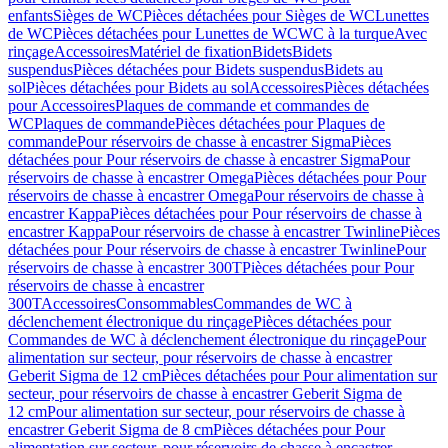
enfants
Sièges de WC
Pièces détachées pour Sièges de WC
Lunettes
de WC
Pièces détachées pour Lunettes de WC
WC à la turque
Avec
rinçage
Accessoires
Matériel de fixation
Bidets
Bidets
suspendus
Pièces détachées pour Bidets suspendus
Bidets au
sol
Pièces détachées pour Bidets au sol
Accessoires
Pièces détachées
pour Accessoires
Plaques de commande et commandes de
WC
Plaques de commande
Pièces détachées pour Plaques de
commande
Pour réservoirs de chasse à encastrer Sigma
Pièces
détachées pour Pour réservoirs de chasse à encastrer Sigma
Pour
réservoirs de chasse à encastrer Omega
Pièces détachées pour Pour
réservoirs de chasse à encastrer Omega
Pour réservoirs de chasse à
encastrer Kappa
Pièces détachées pour Pour réservoirs de chasse à
encastrer Kappa
Pour réservoirs de chasse à encastrer Twinline
Pièces
détachées pour Pour réservoirs de chasse à encastrer Twinline
Pour
réservoirs de chasse à encastrer 300T
Pièces détachées pour Pour
réservoirs de chasse à encastrer
300T
Accessoires
Consommables
Commandes de WC à
déclenchement électronique du rinçage
Pièces détachées pour
Commandes de WC à déclenchement électronique du rinçage
Pour
alimentation sur secteur, pour réservoirs de chasse à encastrer
Geberit Sigma de 12 cm
Pièces détachées pour Pour alimentation sur
secteur, pour réservoirs de chasse à encastrer Geberit Sigma de
12 cm
Pour alimentation sur secteur, pour réservoirs de chasse à
encastrer Geberit Sigma de 8 cm
Pièces détachées pour Pour
alimentation sur secteur, pour réservoirs de chasse à encastrer