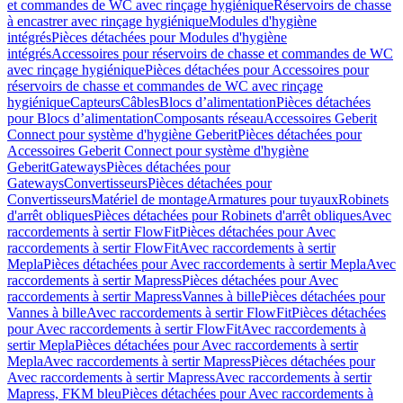
et commandes de WC avec rinçage hygiénique
Réservoirs de chasse
à encastrer avec rinçage hygiénique
Modules d'hygiène
intégrés
Pièces détachées pour Modules d'hygiène
intégrés
Accessoires pour réservoirs de chasse et commandes de WC
avec rinçage hygiénique
Pièces détachées pour Accessoires pour
réservoirs de chasse et commandes de WC avec rinçage
hygiénique
Capteurs
Câbles
Blocs d’alimentation
Pièces détachées
pour Blocs d’alimentation
Composants réseau
Accessoires Geberit
Connect pour système d'hygiène Geberit
Pièces détachées pour
Accessoires Geberit Connect pour système d'hygiène
Geberit
Gateways
Pièces détachées pour
Gateways
Convertisseurs
Pièces détachées pour
Convertisseurs
Matériel de montage
Armatures pour tuyaux
Robinets
d'arrêt obliques
Pièces détachées pour Robinets d'arrêt obliques
Avec
raccordements à sertir FlowFit
Pièces détachées pour Avec
raccordements à sertir FlowFit
Avec raccordements à sertir
Mepla
Pièces détachées pour Avec raccordements à sertir Mepla
Avec
raccordements à sertir Mapress
Pièces détachées pour Avec
raccordements à sertir Mapress
Vannes à bille
Pièces détachées pour
Vannes à bille
Avec raccordements à sertir FlowFit
Pièces détachées
pour Avec raccordements à sertir FlowFit
Avec raccordements à
sertir Mepla
Pièces détachées pour Avec raccordements à sertir
Mepla
Avec raccordements à sertir Mapress
Pièces détachées pour
Avec raccordements à sertir Mapress
Avec raccordements à sertir
Mapress, FKM bleu
Pièces détachées pour Avec raccordements à