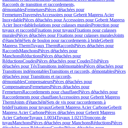
Raccords de transition et raccordements,
démontables
Fermetures
Pièces détachées pour
Fermetures
Traversées
Accessoires pour Geberit Mapress Acier
Inoxydable
Pièces détachées pour Accessoires pour Geberit Mapress
Acier Inoxydable
Isolations pour culasses murales
Protection pour
tuyaux et raccords
Fixations pour tuyaux
Fixations pour culasses
murales
Pièces détachées pour Fixations pour culasses murales
Joints
d'étanchéité
Sets de boulon pour raccordements à bride
Geberit
Mapress Therm
Tuyaux Therm
Raccords
Pièces détachées pour
Raccords
Manchons
Pièces détachées pour
Manchons
Réductions
Pièces détachées pour
Réductions
Coudes
Pièces détachées pour Coudes
Tés
Pièces
détachées pour Tés
Transitions indémontables
Pièces détachées pour
Transitions indémontables
Transitions et raccords, démontables
Pièces
détachées pour Transitions et raccords,
démontables
Compensateurs
Pièces détachées pour
Compensateurs
Fermetures
Pièces détachées pour
Fermetures
Raccordements pour chauffage
Pièces détachées pour
Raccordements pour chauffage
Accessoires pour Geberit Mapress
Therm
Joints d'étanchéité
Sets de vis pour raccordements à
bride
Fixations pour tuyaux
Geberit Mapress Acier Carbone
Geberit
Mapress Acier Carbone
Pièces détachées pour Geberit Mapress
Acier Carbone
Tuyaux 1.0034
Tuyaux 1.0215
Tronçons de
tuyau
Manchons
Pièces détachées pour Manchons
Réductions
Pièces
détachées pour Réductions
Coudes
Pièces détachées pour