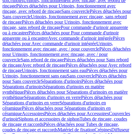
sol
Urinoirs
Urinoirs, fonctionnement avec rinçage, avec rebord de
rinçage
Pièces détachées pour Urinoirs, fonctionnement avec
rinçage, avec rebord de rinçage
Sans couvercle
Pièces détachées pour
Sans couvercle
Urinoirs, fonctionnement avec rinçage, sans rebord
de rinçage
Pièces détachées pour Urinoirs, fonctionnement avec
rinçage, sans rebord de rinçage
Pour commande d'urinoir apparente
ou à encastrer
Pièces détachées pour Pour commande d'urinoir
apparente ou à encastrer
Avec commande d'urinoir intégrée
Pièces
détachées pour Avec commande d'urinoir intégrée
Urinoirs,
fonctionnement avec rinçage, avec / pour couvercle
Pièces détachées
pour Urinoirs, fonctionnement avec rinçage, avec / pour
couvercle
Sans rebord de rinçage
Pièces détachées pour Sans rebord
de rinçage
Avec rebord de rinçage
Pièces détachées pour Avec rebord
de rinçage
Urinoirs, fonctionnement sans eau
Pièces détachées pour
Urinoirs, fonctionnement sans eau
Sans couvercle
Pièces détachées
pour Sans couvercle
Séparations d'urinoirs
Pièces détachées pour
Séparations d'urinoirs
Séparations d'urinoirs en matière
synthétique
Pièces détachées pour Séparations d'urinoirs en matière
synthétique
Séparations d'urinoirs en verre
Pièces détachées pour
Séparations d'urinoirs en verre
Séparations d'urinoirs en
céramique
Pièces détachées pour Séparations d'urinoirs en
céramique
Accessoires
Pièces détachées pour Accessoires
Couvercles
d'urinoir
Siphons et accessoires de siphon
Tubes de rinçage, coudes
de rinçage et raccords
Pièces détachées pour Tubes de rinçage,
coudes de rinçage et raccords
Matériel de fixation
Crépines
Diffuseur