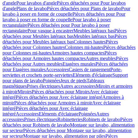
d'angle
Pour lavabos d'angle
Pièces détachées pour Pour lavabos
d'angle
Plans de lavabo
Pièces détachées pour Plans de lavabo
Pour
lavabo à poser en forme de coupelle
Pièces détachées pour Pour
lavabo à poser en forme de coupelle
Pour lavabo à poser
rectangulaire
Pièces détachées pour Pour lavabo à poser
rectangulaire
Pour vasque à encastrer
Meubles latéraux bas
Pièces
détachées pour Meubles latéraux bas
Meubles latéraux bas
Pièces
détachées pour Meubles latéraux bas
Colonnes hautes
Pièces
détachées pour Colonnes hautes
Colonnes mi-hautes
Pièces détachées
pour Colonnes mi-hautes
Armoires hautes compactes
Pièces
détachées pour Armoires hautes compactes
Autres meubles
Pièces
détachées pour Autres meubles
Etagères murales
Pièces détachées
pour Etagères murales
Accessoires
Casiers de rangement
Porte-
serviettes et crochets porte-serviettes
Eléments d'éclairage
Support
pour plans de lavabo
Poignées
Jeux de pieds
Tableaux
magnétiques
Prises électriques
Autres accessoires
Miroirs et armoires
à miroir
Miroirs
Pièces détachées pour Miroirs
Avec éclairage
intégré
Pièces détachées pour Avec éclairage intégré
Armoires à
miroir
Pièces détachées pour Armoires à miroir
Avec éclairage
intégré
Pièces détachées pour Avec éclairage
intégré
Accessoires
Eléments d'éclairage
Poignées
Autres
accessoires
Prises électriques
Robinetteries
Robinets de lavabo
Pièces
détachées pour Robinets de lavabo
Montage sur lavabo, alimentation
sur secteur
Pièces détachées pour Montage sur lavabo, alimentation
sur secteur
Montage sur lavabo, alimentation par piles
Pièces