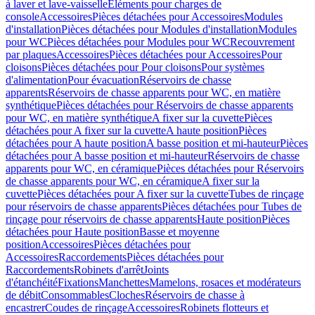
à laver et lave-vaisselle
Eléments pour charges de
console
Accessoires
Pièces détachées pour Accessoires
Modules
d'installation
Pièces détachées pour Modules d'installation
Modules
pour WC
Pièces détachées pour Modules pour WC
Recouvrement
par plaques
Accessoires
Pièces détachées pour Accessoires
Pour
cloisons
Pièces détachées pour Pour cloisons
Pour systèmes
d'alimentation
Pour évacuation
Réservoirs de chasse
apparents
Réservoirs de chasse apparents pour WC, en matière
synthétique
Pièces détachées pour Réservoirs de chasse apparents
pour WC, en matière synthétique
A fixer sur la cuvette
Pièces
détachées pour A fixer sur la cuvette
A haute position
Pièces
détachées pour A haute position
A basse position et mi-hauteur
Pièces
détachées pour A basse position et mi-hauteur
Réservoirs de chasse
apparents pour WC, en céramique
Pièces détachées pour Réservoirs
de chasse apparents pour WC, en céramique
A fixer sur la
cuvette
Pièces détachées pour A fixer sur la cuvette
Tubes de rinçage
pour réservoirs de chasse apparents
Pièces détachées pour Tubes de
rinçage pour réservoirs de chasse apparents
Haute position
Pièces
détachées pour Haute position
Basse et moyenne
position
Accessoires
Pièces détachées pour
Accessoires
Raccordements
Pièces détachées pour
Raccordements
Robinets d'arrêt
Joints
d'étanchéité
Fixations
Manchettes
Mamelons, rosaces et modérateurs
de débit
Consommables
Cloches
Réservoirs de chasse à
encastrer
Coudes de rinçage
Accessoires
Robinets flotteurs et