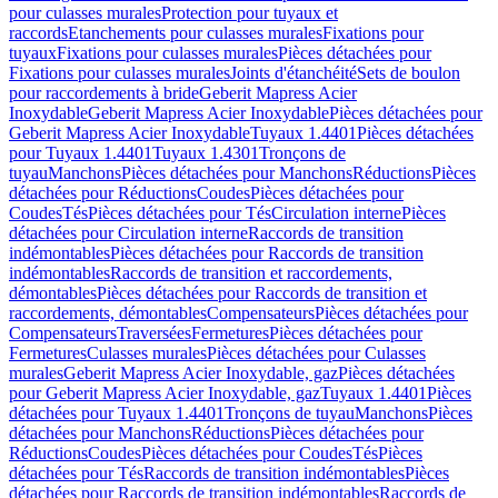
pour culasses murales
Protection pour tuyaux et
raccords
Etanchements pour culasses murales
Fixations pour
tuyaux
Fixations pour culasses murales
Pièces détachées pour
Fixations pour culasses murales
Joints d'étanchéité
Sets de boulon
pour raccordements à bride
Geberit Mapress Acier
Inoxydable
Geberit Mapress Acier Inoxydable
Pièces détachées pour
Geberit Mapress Acier Inoxydable
Tuyaux 1.4401
Pièces détachées
pour Tuyaux 1.4401
Tuyaux 1.4301
Tronçons de
tuyau
Manchons
Pièces détachées pour Manchons
Réductions
Pièces
détachées pour Réductions
Coudes
Pièces détachées pour
Coudes
Tés
Pièces détachées pour Tés
Circulation interne
Pièces
détachées pour Circulation interne
Raccords de transition
indémontables
Pièces détachées pour Raccords de transition
indémontables
Raccords de transition et raccordements,
démontables
Pièces détachées pour Raccords de transition et
raccordements, démontables
Compensateurs
Pièces détachées pour
Compensateurs
Traversées
Fermetures
Pièces détachées pour
Fermetures
Culasses murales
Pièces détachées pour Culasses
murales
Geberit Mapress Acier Inoxydable, gaz
Pièces détachées
pour Geberit Mapress Acier Inoxydable, gaz
Tuyaux 1.4401
Pièces
détachées pour Tuyaux 1.4401
Tronçons de tuyau
Manchons
Pièces
détachées pour Manchons
Réductions
Pièces détachées pour
Réductions
Coudes
Pièces détachées pour Coudes
Tés
Pièces
détachées pour Tés
Raccords de transition indémontables
Pièces
détachées pour Raccords de transition indémontables
Raccords de