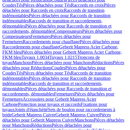
Coudes
Tés
Pièces détachées pour Tés
Raccords en croix
Pièces
détachées pour Raccords en croix
Raccords de transition
indémontables
Pièces détachées pour Raccords de transition
indémontables
Raccords de transition et raccordements,
démontables
Pièces détachées pour Raccords de transition et
raccordements, démontables
Compensateurs
Pièces détachées pour
Compensateurs
Fermetures
Pièces détachées pour
Fermetures
Raccordements pour chauffage
Pièces détachées pour
Raccordements pour chauffage
Geberit Mapress Acier Carbone,
FKM bleu
Pièces détachées pour Geberit Mapress Acier Carbone,
FKM bleu
Tuyaux 1.0034
Tuyaux 1.0215
Tronçons de
tuyau
Manchons
Pièces détachées pour Manchons
Réductions
Pièces
détachées pour Réductions
Coudes
Pièces détachées pour
Coudes
Tés
Pièces détachées pour Tés
Raccords de transition
indémontables
Pièces détachées pour Raccords de transition
indémontables
Raccords de transition et raccordements,
démontables
Pièces détachées pour Raccords de transition et
raccordements, démontables
Fermetures
Pièces détachées pour
Fermetures
Accessoires pour Geberit Mapress Acier
Carbone
Protection pour tuyaux et raccords
Fixations pour
tuyaux
Joints d'étanchéité
Sets de boulon pour raccordements à
bride
Geberit Mapress Cuivre
Geberit Mapress Cuivre
Pièces
détachées pour Geberit Mapress Cuivre
Manchons
Pièces détachées
pour Manchons
Réductions
Pièces détachées pour