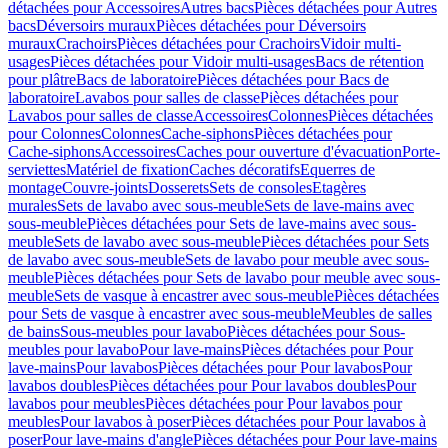
détachées pour Accessoires
Autres bacs
Pièces détachées pour Autres
bacs
Déversoirs muraux
Pièces détachées pour Déversoirs
muraux
Crachoirs
Pièces détachées pour Crachoirs
Vidoir multi-
usages
Pièces détachées pour Vidoir multi-usages
Bacs de rétention
pour plâtre
Bacs de laboratoire
Pièces détachées pour Bacs de
laboratoire
Lavabos pour salles de classe
Pièces détachées pour
Lavabos pour salles de classe
Accessoires
Colonnes
Pièces détachées
pour Colonnes
Colonnes
Cache-siphons
Pièces détachées pour
Cache-siphons
Accessoires
Caches pour ouverture d'évacuation
Porte-
serviettes
Matériel de fixation
Caches décoratifs
Equerres de
montage
Couvre-joints
Dosserets
Sets de consoles
Etagères
murales
Sets de lavabo avec sous-meuble
Sets de lave-mains avec
sous-meuble
Pièces détachées pour Sets de lave-mains avec sous-
meuble
Sets de lavabo avec sous-meuble
Pièces détachées pour Sets
de lavabo avec sous-meuble
Sets de lavabo pour meuble avec sous-
meuble
Pièces détachées pour Sets de lavabo pour meuble avec sous-
meuble
Sets de vasque à encastrer avec sous-meuble
Pièces détachées
pour Sets de vasque à encastrer avec sous-meuble
Meubles de salles
de bains
Sous-meubles pour lavabo
Pièces détachées pour Sous-
meubles pour lavabo
Pour lave-mains
Pièces détachées pour Pour
lave-mains
Pour lavabos
Pièces détachées pour Pour lavabos
Pour
lavabos doubles
Pièces détachées pour Pour lavabos doubles
Pour
lavabos pour meubles
Pièces détachées pour Pour lavabos pour
meubles
Pour lavabos à poser
Pièces détachées pour Pour lavabos à
poser
Pour lave-mains d'angle
Pièces détachées pour Pour lave-mains