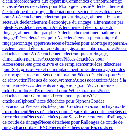
d'eau
Raccordements aux appareils
Commandes d'urinoir
Montage
encastré
Pièces détachées pour Montage encastré
A déclenchement
électronique du rinçage, alimentation sur secteur
Pièces détachées
pour A déclenchement électronique du rinçage, alimentation sur
secteur
A déclenchement électronique du rinçage, alimentation par
piles
Pièces détachées pour A déclenchement électronique du
rinçage, alimentation par piles
A déclenchement pneumatique du
rinçage
Pièces détachées pour A déclenchement pneumatique du
rinçage
Montage apparent
Pièces détachées pour Montage apparent
A
déclenchement électronique du rinçage, alimentation par piles
Pièces
détachées pour A déclenchement électronique du rinçage,
alimentation par piles
Accessoires
Pièces détachées pour
Accessoires
Sets gros œuvre et de remplacement
Pièces détachées
pour Sets gros œuvre et de remplacement
Tubes de rinçage, coudes
de rinçage et raccords
Sets de rénovation
Pièces détachées pour Sets
de rénovation
Plaques de recouvrement
Autres accessoires
Aides à la
commande
Raccordements aux appareils pour WC, urinoirs et
bidets
Garnitures d'écoulement pour WC et crachoirs
Pièces
détachées pour Garnitures d'écoulement pour WC et
crachoirs
Siphons
Pièces détachées pour Siphons
Coudes
d'évacuation
Pièces détachées pour Coudes d'évacuation
Tuyaux de
raccordement
Pièces détachées pour Tuyaux de raccordement
Sets de
raccordement
Pièces détachées pour Sets de raccordement
Rallonges
de coude de rinçage
Pièces détachées pour Rallonges de coude de
rinçage
Raccords en PVC
Pièces détachées pour Raccords en