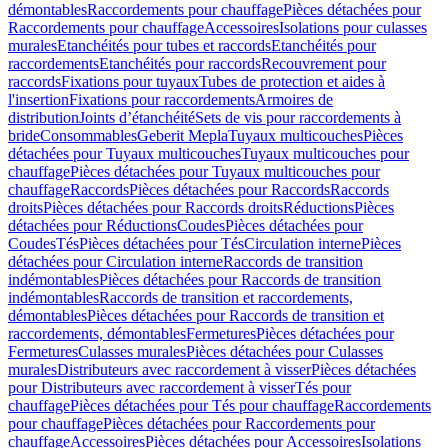
démontables
Raccordements pour chauffage
Pièces détachées pour
Raccordements pour chauffage
Accessoires
Isolations pour culasses
murales
Etanchéités pour tubes et raccords
Etanchéités pour
raccordements
Etanchéités pour raccords
Recouvrement pour
raccords
Fixations pour tuyaux
Tubes de protection et aides à
l'insertion
Fixations pour raccordements
Armoires de
distribution
Joints d’étanchéité
Sets de vis pour raccordements à
bride
Consommables
Geberit Mepla
Tuyaux multicouches
Pièces
détachées pour Tuyaux multicouches
Tuyaux multicouches pour
chauffage
Pièces détachées pour Tuyaux multicouches pour
chauffage
Raccords
Pièces détachées pour Raccords
Raccords
droits
Pièces détachées pour Raccords droits
Réductions
Pièces
détachées pour Réductions
Coudes
Pièces détachées pour
Coudes
Tés
Pièces détachées pour Tés
Circulation interne
Pièces
détachées pour Circulation interne
Raccords de transition
indémontables
Pièces détachées pour Raccords de transition
indémontables
Raccords de transition et raccordements,
démontables
Pièces détachées pour Raccords de transition et
raccordements, démontables
Fermetures
Pièces détachées pour
Fermetures
Culasses murales
Pièces détachées pour Culasses
murales
Distributeurs avec raccordement à visser
Pièces détachées
pour Distributeurs avec raccordement à visser
Tés pour
chauffage
Pièces détachées pour Tés pour chauffage
Raccordements
pour chauffage
Pièces détachées pour Raccordements pour
chauffage
Accessoires
Pièces détachées pour Accessoires
Isolations