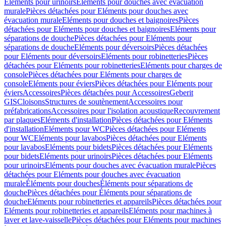
Eléments pour urinoirs
Eléments pour douches avec évacuation
murale
Pièces détachées pour Eléments pour douches avec
évacuation murale
Eléments pour douches et baignoires
Pièces
détachées pour Eléments pour douches et baignoires
Eléments pour
séparations de douche
Pièces détachées pour Eléments pour
séparations de douche
Eléments pour déversoirs
Pièces détachées
pour Eléments pour déversoirs
Eléments pour robinetteries
Pièces
détachées pour Eléments pour robinetteries
Eléments pour charges de
console
Pièces détachées pour Eléments pour charges de
console
Eléments pour éviers
Pièces détachées pour Eléments pour
éviers
Accessoires
Pièces détachées pour Accessoires
Geberit
GIS
Cloisons
Structures de soutènement
Accessoires pour
préfabrications
Accessoires pour l'isolation acoustique
Recouvrement
par plaques
Eléments d'installation
Pièces détachées pour Eléments
d'installation
Eléments pour WC
Pièces détachées pour Eléments
pour WC
Eléments pour lavabos
Pièces détachées pour Eléments
pour lavabos
Eléments pour bidets
Pièces détachées pour Eléments
pour bidets
Eléments pour urinoirs
Pièces détachées pour Eléments
pour urinoirs
Eléments pour douches avec évacuation murale
Pièces
détachées pour Eléments pour douches avec évacuation
murale
Éléments pour douches
Éléments pour séparations de
douche
Pièces détachées pour Éléments pour séparations de
douche
Eléments pour robinetteries et appareils
Pièces détachées pour
Eléments pour robinetteries et appareils
Eléments pour machines à
laver et lave-vaisselle
Pièces détachées pour Eléments pour machines