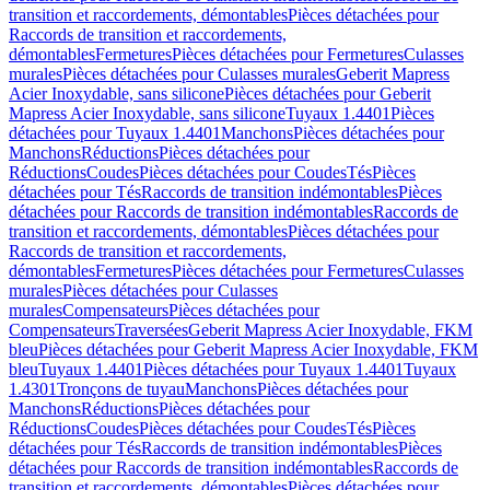
transition et raccordements, démontables
Pièces détachées pour
Raccords de transition et raccordements,
démontables
Fermetures
Pièces détachées pour Fermetures
Culasses
murales
Pièces détachées pour Culasses murales
Geberit Mapress
Acier Inoxydable, sans silicone
Pièces détachées pour Geberit
Mapress Acier Inoxydable, sans silicone
Tuyaux 1.4401
Pièces
détachées pour Tuyaux 1.4401
Manchons
Pièces détachées pour
Manchons
Réductions
Pièces détachées pour
Réductions
Coudes
Pièces détachées pour Coudes
Tés
Pièces
détachées pour Tés
Raccords de transition indémontables
Pièces
détachées pour Raccords de transition indémontables
Raccords de
transition et raccordements, démontables
Pièces détachées pour
Raccords de transition et raccordements,
démontables
Fermetures
Pièces détachées pour Fermetures
Culasses
murales
Pièces détachées pour Culasses
murales
Compensateurs
Pièces détachées pour
Compensateurs
Traversées
Geberit Mapress Acier Inoxydable, FKM
bleu
Pièces détachées pour Geberit Mapress Acier Inoxydable, FKM
bleu
Tuyaux 1.4401
Pièces détachées pour Tuyaux 1.4401
Tuyaux
1.4301
Tronçons de tuyau
Manchons
Pièces détachées pour
Manchons
Réductions
Pièces détachées pour
Réductions
Coudes
Pièces détachées pour Coudes
Tés
Pièces
détachées pour Tés
Raccords de transition indémontables
Pièces
détachées pour Raccords de transition indémontables
Raccords de
transition et raccordements, démontables
Pièces détachées pour