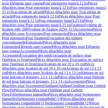
pour Eléments pare-vapeur
Pour entonnoirs jusqu'à 12 l/s
Pièces
détachées pour Pour entonnoirs jusqu'à 12 l/s
Pour entonnoirs jusqu'à
25 l/s
Trop-pleins de sécurité
Pièces détachées pour Trop-pleins de
sécurité
Pour entonnoirs jusqu'à 12 l/s
Pièces détachées pour Pour
entonnoirs jusqu'à 12 l/s
Pour entonnoirs jusqu'à 25 l/s
Pièces
détachées pour Pour entonnoirs jusqu'à 25 l/s
Fixations
Système de
fixation d40–200
Système de fixation d250–315
Accessoires
Pièces
détachées pour Accessoires
Pour entonnoirs
Pièces détachées pour
Pour entonnoirs
Pour fixations
Evacuation des toitures
conventionnelle
Entonnoirs
Pièces détachées pour
Entonnoirs
Eléments pare-vapeur
Pièces détachées pour Eléments
pare-vapeur
Accessoires
Pièces détachées pour
Accessoires
Evacuation des sols
Evacuation de surface pour
l'intérieur et l'extérieur
Pièces détachées pour Evacuation de surface
pour l'intérieur et l'extérieur
Avaloirs de sol 10 x 10 cm
Pièces
détachées pour Avaloirs de sol 10 x 10 cm
Avaloirs de sol 13 x 13
cm
Pièces détachées pour Avaloirs de sol 13 x 13 cm
Siphons de sol
pour balcons et terrasses, 13 x 13 cm
Pièces détachées pour Siphons
de sol pour balcons et terrasses, 13 x 13 cm
Accessoires
Pièces
détachées pour Accessoires
Outillage
Outillage
Outillage pour Geberit
FlowFit
Pièces détachées pour Outillage pour Geberit
FlowFit
Sertisseuses manuelles
Pièces détachées pour Sertisseuses
manuelles
Sertisseuses compatibilité [1]
Pièces détachées pour
Sertisseuses compatibilité [1]
Sertisseuses compatibilité [2]
Pièces
détachées pour Sertisseuses compatibilité [2]
Outils de façonnage de