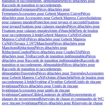
transition et raccordements, démontables
Pièces détachées pour
Raccords de transition et raccordements,
démontables
Fermetures
Pièces détachées pour
Fermetures
Accessoires pour Geberit Mapress Cuivre
Pièces
détachées pour Accessoires pour Geberit Mapress Cuivre
Isolations
pour culasses murales
Protection pour tuyaux et raccords
Fixations
pour tuyaux
Fixations pour culasses murales
Pièces détachées pour
Fixations pour culasses murales
Joints d'étanchéité
Sets de boulon
pour raccordements à bride
Geberit Mapress CuNiFe
Geberit
Mapress CuNiFe
Pièces détachées pour Geberit Mapress
CuNiFe
Tuyaux 2.1972
Manchons
Pièces détachées pour
Manchons
Réductions
Pièces détachées pour
Réductions
Coudes
Pièces détachées pour Coudes
Tés
Pièces
détachées pour Tés
Raccords de transition indémontables
Pièces
détachées pour Raccords de transition indémontables
Raccords de
transition et raccordements, démontables
Pièces détachées pour
Raccords de transition et raccordements,
démontables
Traversées
Pièces détachées pour Traversées
Accessoires
pour Geberit Mapress CuNiFe
Joints d'étanchéité
Sets de boulon pour
raccordements à bride
Système d’hygiène Geberit
Unités de rinçage
hygiénique
Pièces détachées pour Unités de rinçage
hygiénique
Accessoires pour unités de rinçage
hygiénique
Capteurs
Câbles
Limiteurs de débit
Recouvrements et
plaques de recouvrement
Réservoirs de chasse et commandes de WC
avec rinçage hygiénique
Pièces détachées pour Réservoirs de chasse