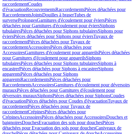
raccordement
Coudes
d'évacuation
Recouvrements
Raccordements
Pièces détachées pour
Raccordements
Joints
Douilles à braser
Tubes de
surverse
Prolonges
Garnitures d'écoulement pour éviers
Pièces
détachées pour Garnitures d'écoulement pour éviers
Siphons
tubulaires
Pièces détachées pour Siphons tubulaires
Siphons pour
éviers
Pièces détachées pour Siphons pour éviers
Tuyaux de
raccordement
Pièces détachées pour Tuyaux de
raccordement
Accessoires
Pièces détachées pour
Accessoires
Garnitures d'écoulement pour appareils
Pièces détachées
pour Garnitures d'écoulement pour appareils
Siphons
tubulaires
Pièces détachées pour Siphons tubulaires
Siphons à
encastrer
Pièces détachées pour Siphons à encastrer
Siphons
apparents
Pièces détachées pour Siphons
apparents
Raccordements
Pièces détachées pour
Raccordements
Accessoires
Garnitures d'écoulement pour déversoirs
muraux
Pièces détachées pour Garnitures d'écoulement pour
déversoirs muraux
Siphons
Pièces détachées pour Siphons
Coudes
d'évacuation
Pièces détachées pour Coudes d'évacuation
Tuyaux de
raccordement
Pièces détachées pour Tuyaux de
raccordement
Crépines
Pièces détachées pour
Crépines
Accessoires
Pièces détachées pour Accessoires
Douches et
baignoires
Douches
Evacuation des sols pour douches
Pièces
détachées pour Evacuation des sols pour douches
Caniveaux de
douche
Pièces détachées pour Caniveaux de douche
Accessoires