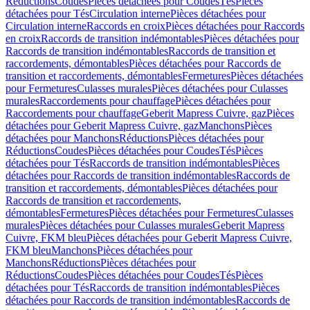
Réductions
Coudes
Pièces détachées pour Coudes
Tés
Pièces
détachées pour Tés
Circulation interne
Pièces détachées pour
Circulation interne
Raccords en croix
Pièces détachées pour Raccords
en croix
Raccords de transition indémontables
Pièces détachées pour
Raccords de transition indémontables
Raccords de transition et
raccordements, démontables
Pièces détachées pour Raccords de
transition et raccordements, démontables
Fermetures
Pièces détachées
pour Fermetures
Culasses murales
Pièces détachées pour Culasses
murales
Raccordements pour chauffage
Pièces détachées pour
Raccordements pour chauffage
Geberit Mapress Cuivre, gaz
Pièces
détachées pour Geberit Mapress Cuivre, gaz
Manchons
Pièces
détachées pour Manchons
Réductions
Pièces détachées pour
Réductions
Coudes
Pièces détachées pour Coudes
Tés
Pièces
détachées pour Tés
Raccords de transition indémontables
Pièces
détachées pour Raccords de transition indémontables
Raccords de
transition et raccordements, démontables
Pièces détachées pour
Raccords de transition et raccordements,
démontables
Fermetures
Pièces détachées pour Fermetures
Culasses
murales
Pièces détachées pour Culasses murales
Geberit Mapress
Cuivre, FKM bleu
Pièces détachées pour Geberit Mapress Cuivre,
FKM bleu
Manchons
Pièces détachées pour
Manchons
Réductions
Pièces détachées pour
Réductions
Coudes
Pièces détachées pour Coudes
Tés
Pièces
détachées pour Tés
Raccords de transition indémontables
Pièces
détachées pour Raccords de transition indémontables
Raccords de