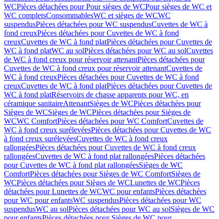
WC
Pièces détachées pour Pour sièges de WC
Pour sièges de WC et
WC complets
Consommables
WC et sièges de WC
WC
suspendus
Pièces détachées pour WC suspendus
Cuvettes de WC à
fond creux
Pièces détachées pour Cuvettes de WC à fond
creux
Cuvettes de WC à fond plat
Pièces détachées pour Cuvettes de
WC à fond plat
WC au sol
Pièces détachées pour WC au sol
Cuvettes
de WC à fond creux pour réservoir attenant
Pièces détachées pour
Cuvettes de WC à fond creux pour réservoir attenant
Cuvettes de
WC à fond creux
Pièces détachées pour Cuvettes de WC à fond
creux
Cuvettes de WC à fond plat
Pièces détachées pour Cuvettes de
WC à fond plat
Réservoirs de chasse apparents pour WC, en
céramique sanitaire
Attenant
Sièges de WC
Pièces détachées pour
Sièges de WC
Sièges de WC
Pièces détachées pour Sièges de
WC
WC Comfort
Pièces détachées pour WC Comfort
Cuvettes de
WC à fond creux surélevées
Pièces détachées pour Cuvettes de WC
à fond creux surélevées
Cuvettes de WC à fond creux
rallongées
Pièces détachées pour Cuvettes de WC à fond creux
rallongées
Cuvettes de WC à fond plat rallongées
Pièces détachées
pour Cuvettes de WC à fond plat rallongées
Sièges de WC
Comfort
Pièces détachées pour Sièges de WC Comfort
Sièges de
WC
Pièces détachées pour Sièges de WC
Lunettes de WC
Pièces
détachées pour Lunettes de WC
WC pour enfants
Pièces détachées
pour WC pour enfants
WC suspendus
Pièces détachées pour WC
suspendus
WC au sol
Pièces détachées pour WC au sol
Sièges de WC
pour enfants
Pièces détachées pour Sièges de WC pour