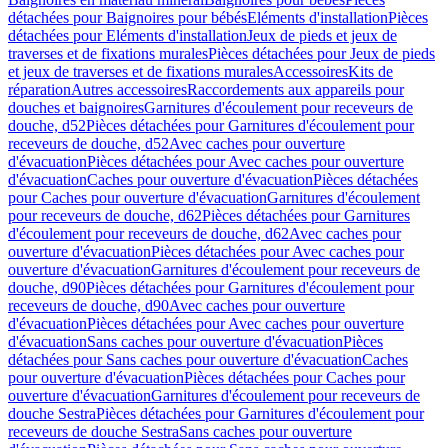
détachées pour Baignoires pour bébés
Eléments d'installation
Pièces
détachées pour Eléments d'installation
Jeux de pieds et jeux de
traverses et de fixations murales
Pièces détachées pour Jeux de pieds
et jeux de traverses et de fixations murales
Accessoires
Kits de
réparation
Autres accessoires
Raccordements aux appareils pour
douches et baignoires
Garnitures d'écoulement pour receveurs de
douche, d52
Pièces détachées pour Garnitures d'écoulement pour
receveurs de douche, d52
Avec caches pour ouverture
d'évacuation
Pièces détachées pour Avec caches pour ouverture
d'évacuation
Caches pour ouverture d'évacuation
Pièces détachées
pour Caches pour ouverture d'évacuation
Garnitures d'écoulement
pour receveurs de douche, d62
Pièces détachées pour Garnitures
d'écoulement pour receveurs de douche, d62
Avec caches pour
ouverture d'évacuation
Pièces détachées pour Avec caches pour
ouverture d'évacuation
Garnitures d'écoulement pour receveurs de
douche, d90
Pièces détachées pour Garnitures d'écoulement pour
receveurs de douche, d90
Avec caches pour ouverture
d'évacuation
Pièces détachées pour Avec caches pour ouverture
d'évacuation
Sans caches pour ouverture d'évacuation
Pièces
détachées pour Sans caches pour ouverture d'évacuation
Caches
pour ouverture d'évacuation
Pièces détachées pour Caches pour
ouverture d'évacuation
Garnitures d'écoulement pour receveurs de
douche Sestra
Pièces détachées pour Garnitures d'écoulement pour
receveurs de douche Sestra
Sans caches pour ouverture