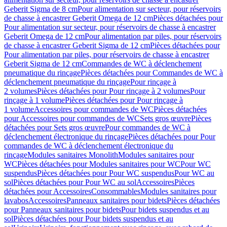
Geberit Sigma de 8 cm
Pour alimentation sur secteur, pour réservoirs
de chasse à encastrer Geberit Omega de 12 cm
Pièces détachées pour
Pour alimentation sur secteur, pour réservoirs de chasse à encastrer
Geberit Omega de 12 cm
Pour alimentation par piles, pour réservoirs
de chasse à encastrer Geberit Sigma de 12 cm
Pièces détachées pour
Pour alimentation par piles, pour réservoirs de chasse à encastrer
Geberit Sigma de 12 cm
Commandes de WC à déclenchement
pneumatique du rinçage
Pièces détachées pour Commandes de WC à
déclenchement pneumatique du rinçage
Pour rinçage à
2 volumes
Pièces détachées pour Pour rinçage à 2 volumes
Pour
rinçage à 1 volume
Pièces détachées pour Pour rinçage à
1 volume
Accessoires pour commandes de WC
Pièces détachées
pour Accessoires pour commandes de WC
Sets gros œuvre
Pièces
détachées pour Sets gros œuvre
Pour commandes de WC à
déclenchement électronique du rinçage
Pièces détachées pour Pour
commandes de WC à déclenchement électronique du
rinçage
Modules sanitaires Monolith
Modules sanitaires pour
WC
Pièces détachées pour Modules sanitaires pour WC
Pour WC
suspendus
Pièces détachées pour Pour WC suspendus
Pour WC au
sol
Pièces détachées pour Pour WC au sol
Accessoires
Pièces
détachées pour Accessoires
Consommables
Modules sanitaires pour
lavabos
Accessoires
Panneaux sanitaires pour bidets
Pièces détachées
pour Panneaux sanitaires pour bidets
Pour bidets suspendus et au
sol
Pièces détachées pour Pour bidets suspendus et au