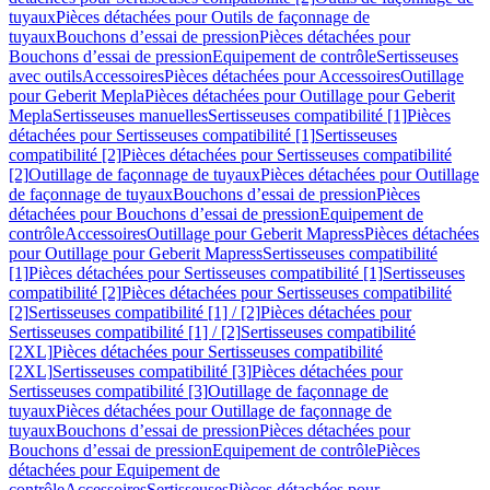
tuyaux
Pièces détachées pour Outils de façonnage de
tuyaux
Bouchons d’essai de pression
Pièces détachées pour
Bouchons d’essai de pression
Equipement de contrôle
Sertisseuses
avec outils
Accessoires
Pièces détachées pour Accessoires
Outillage
pour Geberit Mepla
Pièces détachées pour Outillage pour Geberit
Mepla
Sertisseuses manuelles
Sertisseuses compatibilité [1]
Pièces
détachées pour Sertisseuses compatibilité [1]
Sertisseuses
compatibilité [2]
Pièces détachées pour Sertisseuses compatibilité
[2]
Outillage de façonnage de tuyaux
Pièces détachées pour Outillage
de façonnage de tuyaux
Bouchons d’essai de pression
Pièces
détachées pour Bouchons d’essai de pression
Equipement de
contrôle
Accessoires
Outillage pour Geberit Mapress
Pièces détachées
pour Outillage pour Geberit Mapress
Sertisseuses compatibilité
[1]
Pièces détachées pour Sertisseuses compatibilité [1]
Sertisseuses
compatibilité [2]
Pièces détachées pour Sertisseuses compatibilité
[2]
Sertisseuses compatibilité [1] / [2]
Pièces détachées pour
Sertisseuses compatibilité [1] / [2]
Sertisseuses compatibilité
[2XL]
Pièces détachées pour Sertisseuses compatibilité
[2XL]
Sertisseuses compatibilité [3]
Pièces détachées pour
Sertisseuses compatibilité [3]
Outillage de façonnage de
tuyaux
Pièces détachées pour Outillage de façonnage de
tuyaux
Bouchons d’essai de pression
Pièces détachées pour
Bouchons d’essai de pression
Equipement de contrôle
Pièces
détachées pour Equipement de
contrôle
Accessoires
Sertisseuses
Pièces détachées pour