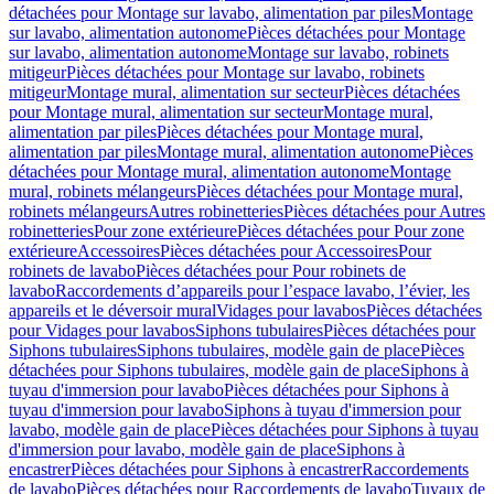
détachées pour Montage sur lavabo, alimentation par piles
Montage
sur lavabo, alimentation autonome
Pièces détachées pour Montage
sur lavabo, alimentation autonome
Montage sur lavabo, robinets
mitigeur
Pièces détachées pour Montage sur lavabo, robinets
mitigeur
Montage mural, alimentation sur secteur
Pièces détachées
pour Montage mural, alimentation sur secteur
Montage mural,
alimentation par piles
Pièces détachées pour Montage mural,
alimentation par piles
Montage mural, alimentation autonome
Pièces
détachées pour Montage mural, alimentation autonome
Montage
mural, robinets mélangeurs
Pièces détachées pour Montage mural,
robinets mélangeurs
Autres robinetteries
Pièces détachées pour Autres
robinetteries
Pour zone extérieure
Pièces détachées pour Pour zone
extérieure
Accessoires
Pièces détachées pour Accessoires
Pour
robinets de lavabo
Pièces détachées pour Pour robinets de
lavabo
Raccordements d’appareils pour l’espace lavabo, l’évier, les
appareils et le déversoir mural
Vidages pour lavabos
Pièces détachées
pour Vidages pour lavabos
Siphons tubulaires
Pièces détachées pour
Siphons tubulaires
Siphons tubulaires, modèle gain de place
Pièces
détachées pour Siphons tubulaires, modèle gain de place
Siphons à
tuyau d'immersion pour lavabo
Pièces détachées pour Siphons à
tuyau d'immersion pour lavabo
Siphons à tuyau d'immersion pour
lavabo, modèle gain de place
Pièces détachées pour Siphons à tuyau
d'immersion pour lavabo, modèle gain de place
Siphons à
encastrer
Pièces détachées pour Siphons à encastrer
Raccordements
de lavabo
Pièces détachées pour Raccordements de lavabo
Tuyaux de