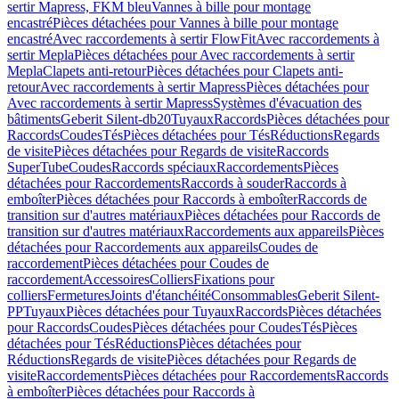
sertir Mapress, FKM bleu
Vannes à bille pour montage
encastré
Pièces détachées pour Vannes à bille pour montage
encastré
Avec raccordements à sertir FlowFit
Avec raccordements à
sertir Mepla
Pièces détachées pour Avec raccordements à sertir
Mepla
Clapets anti-retour
Pièces détachées pour Clapets anti-
retour
Avec raccordements à sertir Mapress
Pièces détachées pour
Avec raccordements à sertir Mapress
Systèmes d'évacuation des
bâtiments
Geberit Silent-db20
Tuyaux
Raccords
Pièces détachées pour
Raccords
Coudes
Tés
Pièces détachées pour Tés
Réductions
Regards
de visite
Pièces détachées pour Regards de visite
Raccords
SuperTube
Coudes
Raccords spéciaux
Raccordements
Pièces
détachées pour Raccordements
Raccords à souder
Raccords à
emboîter
Pièces détachées pour Raccords à emboîter
Raccords de
transition sur d'autres matériaux
Pièces détachées pour Raccords de
transition sur d'autres matériaux
Raccordements aux appareils
Pièces
détachées pour Raccordements aux appareils
Coudes de
raccordement
Pièces détachées pour Coudes de
raccordement
Accessoires
Colliers
Fixations pour
colliers
Fermetures
Joints d'étanchéité
Consommables
Geberit Silent-
PP
Tuyaux
Pièces détachées pour Tuyaux
Raccords
Pièces détachées
pour Raccords
Coudes
Pièces détachées pour Coudes
Tés
Pièces
détachées pour Tés
Réductions
Pièces détachées pour
Réductions
Regards de visite
Pièces détachées pour Regards de
visite
Raccordements
Pièces détachées pour Raccordements
Raccords
à emboîter
Pièces détachées pour Raccords à