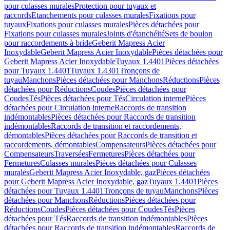
pour culasses murales
Protection pour tuyaux et
raccords
Etanchements pour culasses murales
Fixations pour
tuyaux
Fixations pour culasses murales
Pièces détachées pour
Fixations pour culasses murales
Joints d'étanchéité
Sets de boulon
pour raccordements à bride
Geberit Mapress Acier
Inoxydable
Geberit Mapress Acier Inoxydable
Pièces détachées pour
Geberit Mapress Acier Inoxydable
Tuyaux 1.4401
Pièces détachées
pour Tuyaux 1.4401
Tuyaux 1.4301
Tronçons de
tuyau
Manchons
Pièces détachées pour Manchons
Réductions
Pièces
détachées pour Réductions
Coudes
Pièces détachées pour
Coudes
Tés
Pièces détachées pour Tés
Circulation interne
Pièces
détachées pour Circulation interne
Raccords de transition
indémontables
Pièces détachées pour Raccords de transition
indémontables
Raccords de transition et raccordements,
démontables
Pièces détachées pour Raccords de transition et
raccordements, démontables
Compensateurs
Pièces détachées pour
Compensateurs
Traversées
Fermetures
Pièces détachées pour
Fermetures
Culasses murales
Pièces détachées pour Culasses
murales
Geberit Mapress Acier Inoxydable, gaz
Pièces détachées
pour Geberit Mapress Acier Inoxydable, gaz
Tuyaux 1.4401
Pièces
détachées pour Tuyaux 1.4401
Tronçons de tuyau
Manchons
Pièces
détachées pour Manchons
Réductions
Pièces détachées pour
Réductions
Coudes
Pièces détachées pour Coudes
Tés
Pièces
détachées pour Tés
Raccords de transition indémontables
Pièces
détachées pour Raccords de transition indémontables
Raccords de