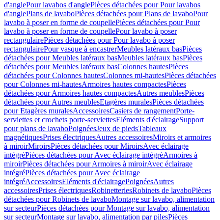
d'angle
Pour lavabos d'angle
Pièces détachées pour Pour lavabos
d'angle
Plans de lavabo
Pièces détachées pour Plans de lavabo
Pour
lavabo à poser en forme de coupelle
Pièces détachées pour Pour
lavabo à poser en forme de coupelle
Pour lavabo à poser
rectangulaire
Pièces détachées pour Pour lavabo à poser
rectangulaire
Pour vasque à encastrer
Meubles latéraux bas
Pièces
détachées pour Meubles latéraux bas
Meubles latéraux bas
Pièces
détachées pour Meubles latéraux bas
Colonnes hautes
Pièces
détachées pour Colonnes hautes
Colonnes mi-hautes
Pièces détachées
pour Colonnes mi-hautes
Armoires hautes compactes
Pièces
détachées pour Armoires hautes compactes
Autres meubles
Pièces
détachées pour Autres meubles
Etagères murales
Pièces détachées
pour Etagères murales
Accessoires
Casiers de rangement
Porte-
serviettes et crochets porte-serviettes
Eléments d'éclairage
Support
pour plans de lavabo
Poignées
Jeux de pieds
Tableaux
magnétiques
Prises électriques
Autres accessoires
Miroirs et armoires
à miroir
Miroirs
Pièces détachées pour Miroirs
Avec éclairage
intégré
Pièces détachées pour Avec éclairage intégré
Armoires à
miroir
Pièces détachées pour Armoires à miroir
Avec éclairage
intégré
Pièces détachées pour Avec éclairage
intégré
Accessoires
Eléments d'éclairage
Poignées
Autres
accessoires
Prises électriques
Robinetteries
Robinets de lavabo
Pièces
détachées pour Robinets de lavabo
Montage sur lavabo, alimentation
sur secteur
Pièces détachées pour Montage sur lavabo, alimentation
sur secteur
Montage sur lavabo, alimentation par piles
Pièces