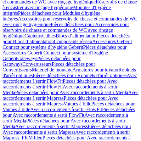
et commandes de WC avec rinçage hygiénique
Réservoirs de chasse
à encastrer avec rinçage hygiénique
Modules d'hygiène
intégrés
Pièces détachées pour Modules d'hygiène
intégrés
Accessoires pour réservoirs de chasse et commandes de WC
avec rinçage hygiénique
Pièces détachées pour Accessoires pour
réservoirs de chasse et commandes de WC avec rinçage
hygiénique
Capteurs
Câbles
Blocs d’alimentation
Pièces détachées
pour Blocs d’alimentation
Composants réseau
Accessoires Geberit
Connect pour système d'hygiène Geberit
Pièces détachées pour
Accessoires Geberit Connect pour système d'hygiène
Geberit
Gateways
Pièces détachées pour
Gateways
Convertisseurs
Pièces détachées pour
Convertisseurs
Matériel de montage
Armatures pour tuyaux
Robinets
d'arrêt obliques
Pièces détachées pour Robinets d'arrêt obliques
Avec
raccordements à sertir FlowFit
Pièces détachées pour Avec
raccordements à sertir FlowFit
Avec raccordements à sertir
Mepla
Pièces détachées pour Avec raccordements à sertir Mepla
Avec
raccordements à sertir Mapress
Pièces détachées pour Avec
raccordements à sertir Mapress
Vannes à bille
Pièces détachées pour
Vannes à bille
Avec raccordements à sertir FlowFit
Pièces détachées
pour Avec raccordements à sertir FlowFit
Avec raccordements à
sertir Mepla
Pièces détachées pour Avec raccordements à sertir
Mepla
Avec raccordements à sertir Mapress
Pièces détachées pour
Avec raccordements à sertir Mapress
Avec raccordements à sertir
Mapress, FKM bleu
Pièces détachées pour Avec raccordements à