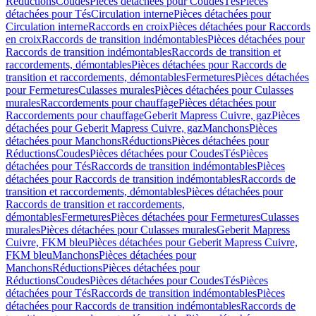
Réductions
Coudes
Pièces détachées pour Coudes
Tés
Pièces
détachées pour Tés
Circulation interne
Pièces détachées pour
Circulation interne
Raccords en croix
Pièces détachées pour Raccords
en croix
Raccords de transition indémontables
Pièces détachées pour
Raccords de transition indémontables
Raccords de transition et
raccordements, démontables
Pièces détachées pour Raccords de
transition et raccordements, démontables
Fermetures
Pièces détachées
pour Fermetures
Culasses murales
Pièces détachées pour Culasses
murales
Raccordements pour chauffage
Pièces détachées pour
Raccordements pour chauffage
Geberit Mapress Cuivre, gaz
Pièces
détachées pour Geberit Mapress Cuivre, gaz
Manchons
Pièces
détachées pour Manchons
Réductions
Pièces détachées pour
Réductions
Coudes
Pièces détachées pour Coudes
Tés
Pièces
détachées pour Tés
Raccords de transition indémontables
Pièces
détachées pour Raccords de transition indémontables
Raccords de
transition et raccordements, démontables
Pièces détachées pour
Raccords de transition et raccordements,
démontables
Fermetures
Pièces détachées pour Fermetures
Culasses
murales
Pièces détachées pour Culasses murales
Geberit Mapress
Cuivre, FKM bleu
Pièces détachées pour Geberit Mapress Cuivre,
FKM bleu
Manchons
Pièces détachées pour
Manchons
Réductions
Pièces détachées pour
Réductions
Coudes
Pièces détachées pour Coudes
Tés
Pièces
détachées pour Tés
Raccords de transition indémontables
Pièces
détachées pour Raccords de transition indémontables
Raccords de