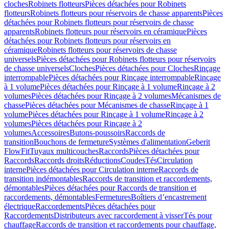
cloches
Robinets flotteurs
Pièces détachées pour Robinets
flotteurs
Robinets flotteurs pour réservoirs de chasse apparents
Pièces
détachées pour Robinets flotteurs pour réservoirs de chasse
apparents
Robinets flotteurs pour réservoirs en céramique
Pièces
détachées pour Robinets flotteurs pour réservoirs en
céramique
Robinets flotteurs pour réservoirs de chasse
universels
Pièces détachées pour Robinets flotteurs pour réservoirs
de chasse universels
Cloches
Pièces détachées pour Cloches
Rinçage
interrompable
Pièces détachées pour Rinçage interrompable
Rinçage
à 1 volume
Pièces détachées pour Rinçage à 1 volume
Rinçage à 2
volumes
Pièces détachées pour Rinçage à 2 volumes
Mécanismes de
chasse
Pièces détachées pour Mécanismes de chasse
Rinçage à 1
volume
Pièces détachées pour Rinçage à 1 volume
Rinçage à 2
volumes
Pièces détachées pour Rinçage à 2
volumes
Accessoires
Butons-poussoirs
Raccords de
transition
Bouchons de fermeture
Systèmes d'alimentation
Geberit
FlowFit
Tuyaux multicouches
Raccords
Pièces détachées pour
Raccords
Raccords droits
Réductions
Coudes
Tés
Circulation
interne
Pièces détachées pour Circulation interne
Raccords de
transition indémontables
Raccords de transition et raccordements,
démontables
Pièces détachées pour Raccords de transition et
raccordements, démontables
Fermetures
Boîtiers d’encastrement
électrique
Raccordements
Pièces détachées pour
Raccordements
Distributeurs avec raccordement à visser
Tés pour
chauffage
Raccords de transition et raccordements pour chauffage,