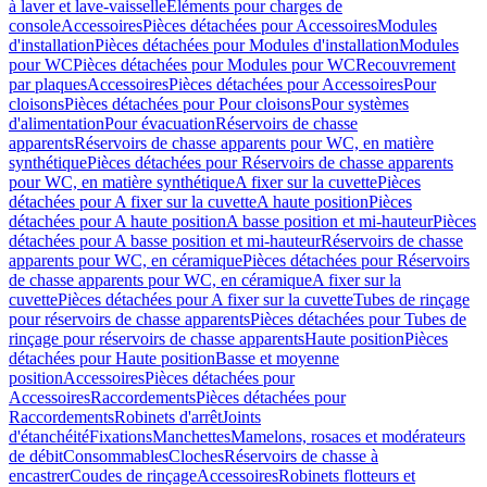
à laver et lave-vaisselle
Eléments pour charges de
console
Accessoires
Pièces détachées pour Accessoires
Modules
d'installation
Pièces détachées pour Modules d'installation
Modules
pour WC
Pièces détachées pour Modules pour WC
Recouvrement
par plaques
Accessoires
Pièces détachées pour Accessoires
Pour
cloisons
Pièces détachées pour Pour cloisons
Pour systèmes
d'alimentation
Pour évacuation
Réservoirs de chasse
apparents
Réservoirs de chasse apparents pour WC, en matière
synthétique
Pièces détachées pour Réservoirs de chasse apparents
pour WC, en matière synthétique
A fixer sur la cuvette
Pièces
détachées pour A fixer sur la cuvette
A haute position
Pièces
détachées pour A haute position
A basse position et mi-hauteur
Pièces
détachées pour A basse position et mi-hauteur
Réservoirs de chasse
apparents pour WC, en céramique
Pièces détachées pour Réservoirs
de chasse apparents pour WC, en céramique
A fixer sur la
cuvette
Pièces détachées pour A fixer sur la cuvette
Tubes de rinçage
pour réservoirs de chasse apparents
Pièces détachées pour Tubes de
rinçage pour réservoirs de chasse apparents
Haute position
Pièces
détachées pour Haute position
Basse et moyenne
position
Accessoires
Pièces détachées pour
Accessoires
Raccordements
Pièces détachées pour
Raccordements
Robinets d'arrêt
Joints
d'étanchéité
Fixations
Manchettes
Mamelons, rosaces et modérateurs
de débit
Consommables
Cloches
Réservoirs de chasse à
encastrer
Coudes de rinçage
Accessoires
Robinets flotteurs et