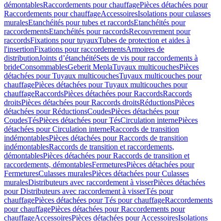
démontables
Raccordements pour chauffage
Pièces détachées pour
Raccordements pour chauffage
Accessoires
Isolations pour culasses
murales
Etanchéités pour tubes et raccords
Etanchéités pour
raccordements
Etanchéités pour raccords
Recouvrement pour
raccords
Fixations pour tuyaux
Tubes de protection et aides à
l'insertion
Fixations pour raccordements
Armoires de
distribution
Joints d’étanchéité
Sets de vis pour raccordements à
bride
Consommables
Geberit Mepla
Tuyaux multicouches
Pièces
détachées pour Tuyaux multicouches
Tuyaux multicouches pour
chauffage
Pièces détachées pour Tuyaux multicouches pour
chauffage
Raccords
Pièces détachées pour Raccords
Raccords
droits
Pièces détachées pour Raccords droits
Réductions
Pièces
détachées pour Réductions
Coudes
Pièces détachées pour
Coudes
Tés
Pièces détachées pour Tés
Circulation interne
Pièces
détachées pour Circulation interne
Raccords de transition
indémontables
Pièces détachées pour Raccords de transition
indémontables
Raccords de transition et raccordements,
démontables
Pièces détachées pour Raccords de transition et
raccordements, démontables
Fermetures
Pièces détachées pour
Fermetures
Culasses murales
Pièces détachées pour Culasses
murales
Distributeurs avec raccordement à visser
Pièces détachées
pour Distributeurs avec raccordement à visser
Tés pour
chauffage
Pièces détachées pour Tés pour chauffage
Raccordements
pour chauffage
Pièces détachées pour Raccordements pour
chauffage
Accessoires
Pièces détachées pour Accessoires
Isolations