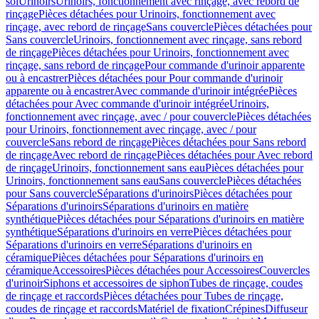
sol
Urinoirs
Urinoirs, fonctionnement avec rinçage, avec rebord de
rinçage
Pièces détachées pour Urinoirs, fonctionnement avec
rinçage, avec rebord de rinçage
Sans couvercle
Pièces détachées pour
Sans couvercle
Urinoirs, fonctionnement avec rinçage, sans rebord
de rinçage
Pièces détachées pour Urinoirs, fonctionnement avec
rinçage, sans rebord de rinçage
Pour commande d'urinoir apparente
ou à encastrer
Pièces détachées pour Pour commande d'urinoir
apparente ou à encastrer
Avec commande d'urinoir intégrée
Pièces
détachées pour Avec commande d'urinoir intégrée
Urinoirs,
fonctionnement avec rinçage, avec / pour couvercle
Pièces détachées
pour Urinoirs, fonctionnement avec rinçage, avec / pour
couvercle
Sans rebord de rinçage
Pièces détachées pour Sans rebord
de rinçage
Avec rebord de rinçage
Pièces détachées pour Avec rebord
de rinçage
Urinoirs, fonctionnement sans eau
Pièces détachées pour
Urinoirs, fonctionnement sans eau
Sans couvercle
Pièces détachées
pour Sans couvercle
Séparations d'urinoirs
Pièces détachées pour
Séparations d'urinoirs
Séparations d'urinoirs en matière
synthétique
Pièces détachées pour Séparations d'urinoirs en matière
synthétique
Séparations d'urinoirs en verre
Pièces détachées pour
Séparations d'urinoirs en verre
Séparations d'urinoirs en
céramique
Pièces détachées pour Séparations d'urinoirs en
céramique
Accessoires
Pièces détachées pour Accessoires
Couvercles
d'urinoir
Siphons et accessoires de siphon
Tubes de rinçage, coudes
de rinçage et raccords
Pièces détachées pour Tubes de rinçage,
coudes de rinçage et raccords
Matériel de fixation
Crépines
Diffuseur