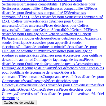
Sertisseuses
Sertisseuses compatibilité [1]
Pièces détachées pour
Sertisseuses compatibilité [1]
Sertisseuses compatibilité [2]
Pièces
détachées pour Sertisseuses compatibilité [2]
Sertisseuses
compatibilité [2XL]
Pièces détachées pour Sertisseuses compatibilité
[2XL]
Coffres universels
Pièces détachées pour Coffres
universels
Coffres universels
Pièces détachées pour Coffres
universels
Outillage pour Geberit Silent-db20 / Geberit PE
Pièces
détachées pour Outillage pour Geberit Silent-db20 / Geberit
PE
Appareils à souder électriques
Pièces détachées pour Appareils à
souder électriques
Accessoires pour appareils à souder
électriques
Outillage de soudure au mirroir
Pièces détachées pour
Outillage de soudure au mirroir
Accessoires pour outillage de
soudure au mirroir
Pièces détachées pour Accessoires pour outillage
de soudure au mirroir
Outillage de façonnage de tuyaux
Pièces
détachées pour Outillage de façonnage de tuyaux
Accessoires pour
l'outillage de façonnage de tuyaux
Pièces détachées pour Accessoires
pour l'outillage de façonnage de tuyaux
Aides à la
commande
Télécommandes
Composants réseau
Pièces détachées pour
Composants réseau
Gateways
Pièces détachées pour
Gateways
Convertisseur
Pièces détachées pour Convertisseur
Matériel
de montage
Geberit Connect
Gateways
Pièces détachées pour
Gateways
Convertisseur
Pièces détachées pour Convertisseur
Matériel
de montage
Catégories de produits