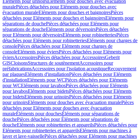
Eléments pour urinoirs
Eléments pour douches avec évacuation
murale
Pièces détachées pour Eléments pour douches avec
évacuation murale
Eléments pour douches et baignoires
Pièces
détachées pour Eléments pour douches et baignoires
Eléments pour
séparations de douche
Pièces détachées pour Eléments pour
séparations de douche
Eléments pour déversoirs
Pièces détachées
pour Eléments pour déversoirs
Eléments pour robinetteries
Pièces
détachées pour Eléments pour robinetteries
Eléments pour charges de
console
Pièces détachées pour Eléments pour charges de
console
Eléments pour éviers
Pièces détachées pour Eléments pour
éviers
Accessoires
Pièces détachées pour Accessoires
Geberit
GIS
Cloisons
Structures de soutènement
Accessoires pour
préfabrications
Accessoires pour l'isolation acoustique
Recouvrement
par plaques
Eléments d'installation
Pièces détachées pour Eléments
d'installation
Eléments pour WC
Pièces détachées pour Eléments
pour WC
Eléments pour lavabos
Pièces détachées pour Eléments
pour lavabos
Eléments pour bidets
Pièces détachées pour Eléments
pour bidets
Eléments pour urinoirs
Pièces détachées pour Eléments
pour urinoirs
Eléments pour douches avec évacuation murale
Pièces
détachées pour Eléments pour douches avec évacuation
murale
Éléments pour douches
Éléments pour séparations de
douche
Pièces détachées pour Éléments pour séparations de
douche
Eléments pour robinetteries et appareils
Pièces détachées pour
Eléments pour robinetteries et appareils
Eléments pour machines à
laver et lave-vaisselle
Pièces détachées pour Eléments pour machines