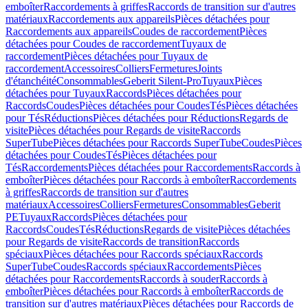
emboîter
Raccordements à griffes
Raccords de transition sur d'autres
matériaux
Raccordements aux appareils
Pièces détachées pour
Raccordements aux appareils
Coudes de raccordement
Pièces
détachées pour Coudes de raccordement
Tuyaux de
raccordement
Pièces détachées pour Tuyaux de
raccordement
Accessoires
Colliers
Fermetures
Joints
d'étanchéité
Consommables
Geberit Silent-Pro
Tuyaux
Pièces
détachées pour Tuyaux
Raccords
Pièces détachées pour
Raccords
Coudes
Pièces détachées pour Coudes
Tés
Pièces détachées
pour Tés
Réductions
Pièces détachées pour Réductions
Regards de
visite
Pièces détachées pour Regards de visite
Raccords
SuperTube
Pièces détachées pour Raccords SuperTube
Coudes
Pièces
détachées pour Coudes
Tés
Pièces détachées pour
Tés
Raccordements
Pièces détachées pour Raccordements
Raccords à
emboîter
Pièces détachées pour Raccords à emboîter
Raccordements
à griffes
Raccords de transition sur d'autres
matériaux
Accessoires
Colliers
Fermetures
Consommables
Geberit
PE
Tuyaux
Raccords
Pièces détachées pour
Raccords
Coudes
Tés
Réductions
Regards de visite
Pièces détachées
pour Regards de visite
Raccords de transition
Raccords
spéciaux
Pièces détachées pour Raccords spéciaux
Raccords
SuperTube
Coudes
Raccords spéciaux
Raccordements
Pièces
détachées pour Raccordements
Raccords à souder
Raccords à
emboîter
Pièces détachées pour Raccords à emboîter
Raccords de
transition sur d'autres matériaux
Pièces détachées pour Raccords de