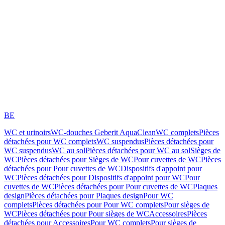
BE
WC et urinoirs
WC-douches Geberit AquaClean
WC complets
Pièces
détachées pour WC complets
WC suspendus
Pièces détachées pour
WC suspendus
WC au sol
Pièces détachées pour WC au sol
Sièges de
WC
Pièces détachées pour Sièges de WC
Pour cuvettes de WC
Pièces
détachées pour Pour cuvettes de WC
Dispositifs d'appoint pour
WC
Pièces détachées pour Dispositifs d'appoint pour WC
Pour
cuvettes de WC
Pièces détachées pour Pour cuvettes de WC
Plaques
design
Pièces détachées pour Plaques design
Pour WC
complets
Pièces détachées pour Pour WC complets
Pour sièges de
WC
Pièces détachées pour Pour sièges de WC
Accessoires
Pièces
détachées pour Accessoires
Pour WC complets
Pour sièges de