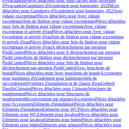
d'évacuation
Pièces détachées pour Sans caches pour ouverture
d'évacuation
Garnitures d'écoulement pour baignoires, d52
Pièces
détachées pour Garnitures d'écoulement pour baignoires, d52
Avec
vidage excentrique
Pièces détachées pour Avec vidage
excentrique
Sets de finition pour vidage excentrique
Pièces détachées
pour Sets de finition pour vidage excentrique
Avec vidage
excentrique et arrivée d'eau
Pièces détachées pour Avec vidage
excentrique et arrivée d'eau
Sets de finition pour vidage excentrique
et arrivée d'eau
Pièces détachées pour Sets de finition pour vidage
excentrique et arrivée d'eau
A déclenchement par pression
PushControl
Pièces détachées pour A déclenchement par pression
PushControl
Sets de finition pour déclenchement par pression
PushControl
Pièces détachées pour Sets de finition pour
déclenchement par pression PushControl
Avec bouchons de
bonde
Pièces détachées pour Avec bouchons de bonde
Accessoires
pour garnitures d'écoulement pour baignoires
Sets de
raccordement
Systèmes d'installation et de chasse d'eau
Geberit
Duofix
Cloisons
Pièces détachées pour Cloisons
Structures de
soutènement
Pièces détachées pour Structures de
soutènement
Recouvrement par plaques
Accessoires
Pièces détachées
pour Accessoires
Eléments d'installation
Pièces détachées pour
Eléments d'installation
Eléments pour WC
Pièces détachées pour
Eléments pour WC
Eléments pour lavabos
Pièces détachées pour
Eléments pour lavabos
Eléments pour bidets
Pièces détachées pour
Eléments pour bidets
Eléments pour urinoirs
Pièces détachées pour