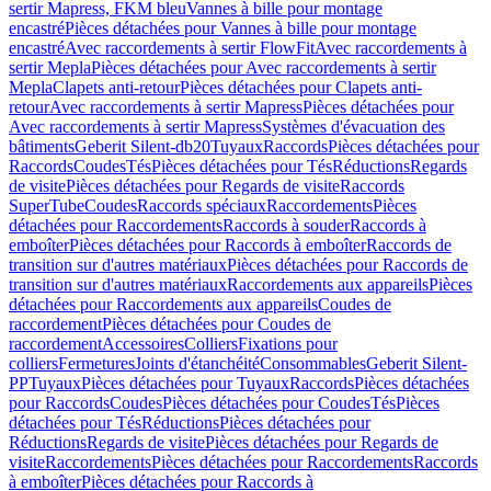
sertir Mapress, FKM bleu
Vannes à bille pour montage
encastré
Pièces détachées pour Vannes à bille pour montage
encastré
Avec raccordements à sertir FlowFit
Avec raccordements à
sertir Mepla
Pièces détachées pour Avec raccordements à sertir
Mepla
Clapets anti-retour
Pièces détachées pour Clapets anti-
retour
Avec raccordements à sertir Mapress
Pièces détachées pour
Avec raccordements à sertir Mapress
Systèmes d'évacuation des
bâtiments
Geberit Silent-db20
Tuyaux
Raccords
Pièces détachées pour
Raccords
Coudes
Tés
Pièces détachées pour Tés
Réductions
Regards
de visite
Pièces détachées pour Regards de visite
Raccords
SuperTube
Coudes
Raccords spéciaux
Raccordements
Pièces
détachées pour Raccordements
Raccords à souder
Raccords à
emboîter
Pièces détachées pour Raccords à emboîter
Raccords de
transition sur d'autres matériaux
Pièces détachées pour Raccords de
transition sur d'autres matériaux
Raccordements aux appareils
Pièces
détachées pour Raccordements aux appareils
Coudes de
raccordement
Pièces détachées pour Coudes de
raccordement
Accessoires
Colliers
Fixations pour
colliers
Fermetures
Joints d'étanchéité
Consommables
Geberit Silent-
PP
Tuyaux
Pièces détachées pour Tuyaux
Raccords
Pièces détachées
pour Raccords
Coudes
Pièces détachées pour Coudes
Tés
Pièces
détachées pour Tés
Réductions
Pièces détachées pour
Réductions
Regards de visite
Pièces détachées pour Regards de
visite
Raccordements
Pièces détachées pour Raccordements
Raccords
à emboîter
Pièces détachées pour Raccords à