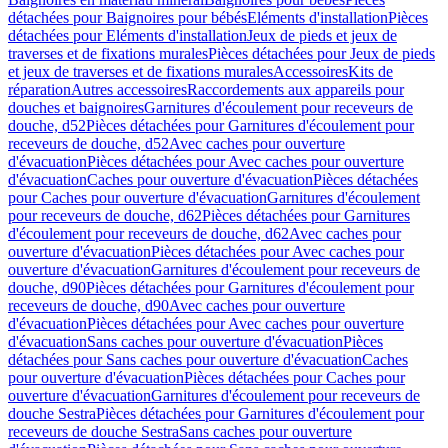
détachées pour Baignoires pour bébés
Eléments d'installation
Pièces
détachées pour Eléments d'installation
Jeux de pieds et jeux de
traverses et de fixations murales
Pièces détachées pour Jeux de pieds
et jeux de traverses et de fixations murales
Accessoires
Kits de
réparation
Autres accessoires
Raccordements aux appareils pour
douches et baignoires
Garnitures d'écoulement pour receveurs de
douche, d52
Pièces détachées pour Garnitures d'écoulement pour
receveurs de douche, d52
Avec caches pour ouverture
d'évacuation
Pièces détachées pour Avec caches pour ouverture
d'évacuation
Caches pour ouverture d'évacuation
Pièces détachées
pour Caches pour ouverture d'évacuation
Garnitures d'écoulement
pour receveurs de douche, d62
Pièces détachées pour Garnitures
d'écoulement pour receveurs de douche, d62
Avec caches pour
ouverture d'évacuation
Pièces détachées pour Avec caches pour
ouverture d'évacuation
Garnitures d'écoulement pour receveurs de
douche, d90
Pièces détachées pour Garnitures d'écoulement pour
receveurs de douche, d90
Avec caches pour ouverture
d'évacuation
Pièces détachées pour Avec caches pour ouverture
d'évacuation
Sans caches pour ouverture d'évacuation
Pièces
détachées pour Sans caches pour ouverture d'évacuation
Caches
pour ouverture d'évacuation
Pièces détachées pour Caches pour
ouverture d'évacuation
Garnitures d'écoulement pour receveurs de
douche Sestra
Pièces détachées pour Garnitures d'écoulement pour
receveurs de douche Sestra
Sans caches pour ouverture