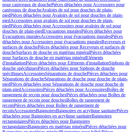
pour caniveaux de douche
Pièces détachées pour Accessoires pour
caniveaux de douche
Avaloirs de sol pour douches de plain-
pied
Pièces détachées pour Avaloirs de sol pour douches de plain-
pied
Accessoires pour avaloirs de sol pour douches de plain-
pied
Pièces détachées pour Accessoires pour avaloirs de sol pour
douches de plain-pied
Evacuations murales
Pièces détachées pour
Evacuations murales
Accessoires pour évacuations murales
Pièces
détachées pour Accessoires pour évacuations murales
Receveurs et
surfaces de douche
Pièces détachées pour Receveurs et surfaces de
douche
Surfaces de douche en matériau minéral
Pièces détachées
pour Surfaces de douche en matériau minéral
Eléments
d'installation
Pièces détachées pour Eléments d'installation
Siphons de
douche spécifiques
Pièces détachées pour Siphons de douche
spécifiques
Accessoires
Séparations de douche
Pièces détachées pour
Séparations de douche
Séparations de douche pour douche de plain-
pied
Pièces détachées pour Séparations de douche pour douche de
plain-pied
Accessoires
Pièces détachées pour Accessoires
Boîtes de
rangement de recoin pour douches
Pièces détachées pour Boîtes de
rangement de recoin pour douches
Boîtes de rangement de
recoin
Pièces détachées pour Boîtes de rangement de
recoin
Accessoires
Baignoires
Baignoires en acrylique sanitaire
Pièces
détachées pour Baignoires en acrylique sanitaire
Baignoires
rectangulaires
Pièces détachées pour Baignoires
rectangulaires
Baignoires en matériau minéral
Pièces détachées pour
Baignoires en matériau minéral
Baignoires pour bébés
Pièces