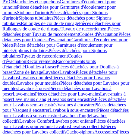
PVC
Manchettes et capuchons
Garnitures d'écoulement pour
urinoirs
Pièces détachées pour Garnitures d'écoulement pour
urinoirs
Siphons d'urinoir
Pièces détachées pour Siphons
d'urinoir
Siphons tubulaires
Pièces détachées pour Siphons
tubulaires
Rallonges de coude de rinçage
Pièces détachées pour
Rallonges de coude de rinçage
Tuyaux de raccordement
Pièces
détachées pour Tuyaux de raccordement
Coudes d'évacuation
Pièces
détachées pour Coudes d'évacuation
Garnitures d'écoulement pour
bidets
Pièces détachées pour Garnitures d'écoulement pour
bidets
Siphons tubulaires
Pièces détachées pour Siphons
tubulaires
Tuyaux de raccordement
Coudes
d'évacuation
Recouvrements
Raccordements
Joints
d'étanchéité
Douilles à braser
Pièces détachées pour Douilles à
braser
Zone de lavage
Lavabos
Lavabos
Pièces détachées pour
Lavabos
Lavabos doubles
Pièces détachées pour Lavabos
doubles
Lavabos pour meubles
Pièces détachées pour Lavabos pour
meubles
Lavabos à poser
Pièces détachées pour Lavabos à
poser
Lave-mains
Pièces détachées pour Lave-mains
Lave-mains à
poser
Lave-mains d'angle
Lavabos semi-encastrés
Pièces détachées
pour Lavabos semi-encastrés
Vasques à encastrer
Pièces détachées
pour Vasques à encastrer
Lavabos à sous-encastrer
Pièces détachées
pour Lavabos à sous-encastrer
Lavabos d'angle
Lavabos
collectifs
Lavabos Comfort
Lavabos pour enfants
Pièces détachées
pour Lavabos pour enfants
Lavabos
Lavabos collectifs
Pièces
détachées pour Lavabos collectifs
Cache-siphons
Accessoires
Pièces