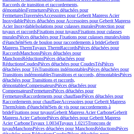
Raccords de transition et raccordements,
démontables
Fermetures
Pièces détachées pour
Fermetures
Traversées
Accessoires pour Geberit Mapress Acier
Inoxydable
Pièces détachées pour Accessoires pour Geberit Mapress
Acier Inoxydable
Isolations pour culasses murales
Protection pour
tuyaux et raccords
Fixations pour tuyaux
Fixations pour culasses
murales
Pièces détachées pour Fixations pour culasses murales
Joints
d'étanchéité
Sets de boulon pour raccordements à bride
Geberit
Mapress Therm
Tuyaux Therm
Raccords
Pièces détachées pour
Raccords
Manchons
Pièces détachées pour
Manchons
Réductions
Pièces détachées pour
Réductions
Coudes
Pièces détachées pour Coudes
Tés
Pièces
détachées pour Tés
Transitions indémontables
Pièces détachées pour
Transitions indémontables
Transitions et raccords, démontables
Pièces
détachées pour Transitions et raccords,
démontables
Compensateurs
Pièces détachées pour
Compensateurs
Fermetures
Pièces détachées pour
Fermetures
Raccordements pour chauffage
Pièces détachées pour
Raccordements pour chauffage
Accessoires pour Geberit Mapress
Therm
Joints d'étanchéité
Sets de vis pour raccordements à
bride
Fixations pour tuyaux
Geberit Mapress Acier Carbone
Geberit
Mapress Acier Carbone
Pièces détachées pour Geberit Mapress
Acier Carbone
Tuyaux 1.0034
Tuyaux 1.0215
Tronçons de
tuyau
Manchons
Pièces détachées pour Manchons
Réductions
Pièces
détachées pour Réductions
Coudes
Pièces détachées pour