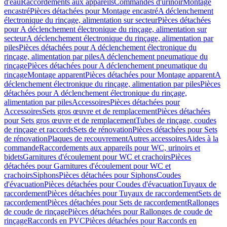
d'eau
Raccordements aux appareils
Commandes d'urinoir
Montage
encastré
Pièces détachées pour Montage encastré
A déclenchement
électronique du rinçage, alimentation sur secteur
Pièces détachées
pour A déclenchement électronique du rinçage, alimentation sur
secteur
A déclenchement électronique du rinçage, alimentation par
piles
Pièces détachées pour A déclenchement électronique du
rinçage, alimentation par piles
A déclenchement pneumatique du
rinçage
Pièces détachées pour A déclenchement pneumatique du
rinçage
Montage apparent
Pièces détachées pour Montage apparent
A
déclenchement électronique du rinçage, alimentation par piles
Pièces
détachées pour A déclenchement électronique du rinçage,
alimentation par piles
Accessoires
Pièces détachées pour
Accessoires
Sets gros œuvre et de remplacement
Pièces détachées
pour Sets gros œuvre et de remplacement
Tubes de rinçage, coudes
de rinçage et raccords
Sets de rénovation
Pièces détachées pour Sets
de rénovation
Plaques de recouvrement
Autres accessoires
Aides à la
commande
Raccordements aux appareils pour WC, urinoirs et
bidets
Garnitures d'écoulement pour WC et crachoirs
Pièces
détachées pour Garnitures d'écoulement pour WC et
crachoirs
Siphons
Pièces détachées pour Siphons
Coudes
d'évacuation
Pièces détachées pour Coudes d'évacuation
Tuyaux de
raccordement
Pièces détachées pour Tuyaux de raccordement
Sets de
raccordement
Pièces détachées pour Sets de raccordement
Rallonges
de coude de rinçage
Pièces détachées pour Rallonges de coude de
rinçage
Raccords en PVC
Pièces détachées pour Raccords en