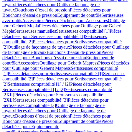
tuyaux
Pièces détachées pour Outils de façonnage de
tuyaux
Bouchons d’essai de pression
Pièces détachées pour
Bouchons d’essai de pression
Equipement de contrôle
Sertisseuses
avec outils
Accessoires
Pièces détachées pour Accessoires
Outillage
pour Geberit Mepla
Pièces détachées pour Outillage pour Geberit
Mepla
Sertisseuses manuelles
Sertisseuses compatibilité [1]
Pièces
détachées pour Sertisseuses compatibilité [1]
Sertisseuses
compatibilité [2]
Pièces détachées pour Sertisseuses compatibilité
[2]
Outillage de façonnage de tuyaux
Pièces détachées pour Outillage
de façonnage de tuyaux
Bouchons d’essai de pression
Pièces
détachées pour Bouchons d’essai de pression
Equipement de
contrôle
Accessoires
Outillage pour Geberit Mapress
Pièces détachées
pour Outillage pour Geberit Mapress
Sertisseuses compatibilité
[1]
Pièces détachées pour Sertisseuses compatibilité [1]
Sertisseuses
compatibilité [2]
Pièces détachées pour Sertisseuses compatibilité
[2]
Sertisseuses compatibilité [1] / [2]
Pièces détachées pour
Sertisseuses compatibilité [1] / [2]
Sertisseuses compatibilité
[2XL]
Pièces détachées pour Sertisseuses compatibilité
[2XL]
Sertisseuses compatibilité [3]
Pièces détachées pour
Sertisseuses compatibilité [3]
Outillage de façonnage de
tuyaux
Pièces détachées pour Outillage de façonnage de
tuyaux
Bouchons d’essai de pression
Pièces détachées pour
Bouchons d’essai de pression
Equipement de contrôle
Pièces
détachées pour Equipement de
contrôle
Accessoires
Sertisseuses
Pièces détachées pour