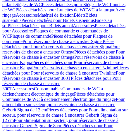
enfants
Sièges de WC
Pièces détachées pour Sièges de WC
Lunettes
de WC
Pièces détachées pour Lunettes de WC
WC à la turque
Avec
rinçage
Accessoires
Matériel de fixation
Bidets
Bidets
suspendus
Pièces détachées pour Bidets suspendus
Bidets au
sol
Pièces détachées pour Bidets au sol
Accessoires
Pièces détachées
pour Accessoires
Plaques de commande et commandes de
WC
Plaques de commande
Pièces détachées pour Plaques de
commande
Pour réservoirs de chasse à encastrer Sigma
Pièces
détachées pour Pour réservoirs de chasse à encastrer Sigma
Pour
réservoirs de chasse à encastrer Omega
Pièces détachées pour Pour
réservoirs de chasse à encastrer Omega
Pour réservoirs de chasse à
encastrer Kappa
Pièces détachées pour Pour réservoirs de chasse à
encastrer Kappa
Pour réservoirs de chasse à encastrer Twinline
Pièces
détachées pour Pour réservoirs de chasse à encastrer Twinline
Pour
réservoirs de chasse à encastrer 300T
Pièces détachées pour Pour
réservoirs de chasse à encastrer
300T
Accessoires
Consommables
Commandes de WC à
déclenchement électronique du rinçage
Pièces détachées pour
Commandes de WC à déclenchement électronique du rinçage
Pour
alimentation sur secteur, pour réservoirs de chasse à encastrer
Geberit Sigma de 12 cm
Pièces détachées pour Pour alimentation sur
secteur, pour réservoirs de chasse à encastrer Geberit Sigma de
12 cm
Pour alimentation sur secteur, pour réservoirs de chasse à
encastrer Geberit Sigma de 8 cm
Pièces détachées pour Pour
alimentation sur secteur, pour réservoirs de chasse à encastrer