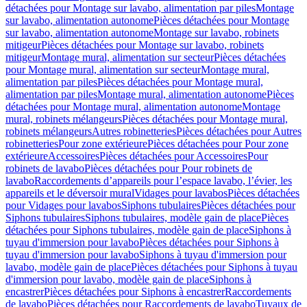
détachées pour Montage sur lavabo, alimentation par piles
Montage
sur lavabo, alimentation autonome
Pièces détachées pour Montage
sur lavabo, alimentation autonome
Montage sur lavabo, robinets
mitigeur
Pièces détachées pour Montage sur lavabo, robinets
mitigeur
Montage mural, alimentation sur secteur
Pièces détachées
pour Montage mural, alimentation sur secteur
Montage mural,
alimentation par piles
Pièces détachées pour Montage mural,
alimentation par piles
Montage mural, alimentation autonome
Pièces
détachées pour Montage mural, alimentation autonome
Montage
mural, robinets mélangeurs
Pièces détachées pour Montage mural,
robinets mélangeurs
Autres robinetteries
Pièces détachées pour Autres
robinetteries
Pour zone extérieure
Pièces détachées pour Pour zone
extérieure
Accessoires
Pièces détachées pour Accessoires
Pour
robinets de lavabo
Pièces détachées pour Pour robinets de
lavabo
Raccordements d’appareils pour l’espace lavabo, l’évier, les
appareils et le déversoir mural
Vidages pour lavabos
Pièces détachées
pour Vidages pour lavabos
Siphons tubulaires
Pièces détachées pour
Siphons tubulaires
Siphons tubulaires, modèle gain de place
Pièces
détachées pour Siphons tubulaires, modèle gain de place
Siphons à
tuyau d'immersion pour lavabo
Pièces détachées pour Siphons à
tuyau d'immersion pour lavabo
Siphons à tuyau d'immersion pour
lavabo, modèle gain de place
Pièces détachées pour Siphons à tuyau
d'immersion pour lavabo, modèle gain de place
Siphons à
encastrer
Pièces détachées pour Siphons à encastrer
Raccordements
de lavabo
Pièces détachées pour Raccordements de lavabo
Tuyaux de