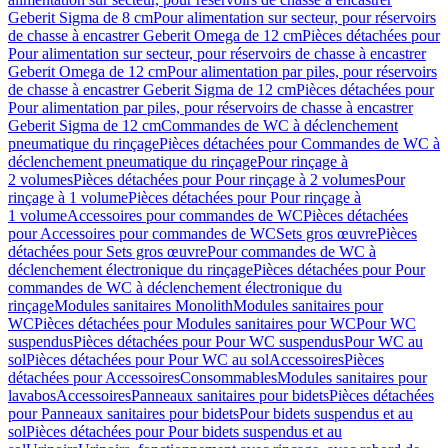
Geberit Sigma de 8 cm
Pour alimentation sur secteur, pour réservoirs
de chasse à encastrer Geberit Omega de 12 cm
Pièces détachées pour
Pour alimentation sur secteur, pour réservoirs de chasse à encastrer
Geberit Omega de 12 cm
Pour alimentation par piles, pour réservoirs
de chasse à encastrer Geberit Sigma de 12 cm
Pièces détachées pour
Pour alimentation par piles, pour réservoirs de chasse à encastrer
Geberit Sigma de 12 cm
Commandes de WC à déclenchement
pneumatique du rinçage
Pièces détachées pour Commandes de WC à
déclenchement pneumatique du rinçage
Pour rinçage à
2 volumes
Pièces détachées pour Pour rinçage à 2 volumes
Pour
rinçage à 1 volume
Pièces détachées pour Pour rinçage à
1 volume
Accessoires pour commandes de WC
Pièces détachées
pour Accessoires pour commandes de WC
Sets gros œuvre
Pièces
détachées pour Sets gros œuvre
Pour commandes de WC à
déclenchement électronique du rinçage
Pièces détachées pour Pour
commandes de WC à déclenchement électronique du
rinçage
Modules sanitaires Monolith
Modules sanitaires pour
WC
Pièces détachées pour Modules sanitaires pour WC
Pour WC
suspendus
Pièces détachées pour Pour WC suspendus
Pour WC au
sol
Pièces détachées pour Pour WC au sol
Accessoires
Pièces
détachées pour Accessoires
Consommables
Modules sanitaires pour
lavabos
Accessoires
Panneaux sanitaires pour bidets
Pièces détachées
pour Panneaux sanitaires pour bidets
Pour bidets suspendus et au
sol
Pièces détachées pour Pour bidets suspendus et au