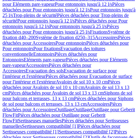
pour Eléments pare-vapeur
Pour entonnoirs jusqu'à 12 l/s
Pièces
détachées pour Pour entonnoirs jusqu'à 12 l/s
Pour entonnoirs jusqu'à
25 l/s
Trop-pleins de sécurité
Pièces détachées pour Trop-pleins de
sécurité
Pour entonnoirs jusqu'à 12 l/s
Pièces détachées pour Pour
entonnoirs jusqu'à 12 l/s
Pour entonnoirs jusqu'à 25 l/s
Pièces
détachées pour Pour entonnoirs jusqu'à 25 l/s
Fixations
Système de
fixation d40–200
Système de fixation d250–315
Accessoires
Pièces
détachées pour Accessoires
Pour entonnoirs
Pièces détachées pour
Pour entonnoirs
Pour fixations
Evacuation des toitures
conventionnelle
Entonnoirs
Pièces détachées pour
Entonnoirs
Eléments pare-vapeur
Pièces détachées pour Eléments
pare-vapeur
Accessoires
Pièces détachées pour
Accessoires
Evacuation des sols
Evacuation de surface pour
l'intérieur et l'extérieur
Pièces détachées pour Evacuation de surface
pour l'intérieur et l'extérieur
Avaloirs de sol 10 x 10 cm
Pièces
détachées pour Avaloirs de sol 10 x 10 cm
Avaloirs de sol 13 x 13
cm
Pièces détachées pour Avaloirs de sol 13 x 13 cm
Siphons de sol
pour balcons et terrasses, 13 x 13 cm
Pièces détachées pour Siphons
de sol pour balcons et terrasses, 13 x 13 cm
Accessoires
Pièces
détachées pour Accessoires
Outillage
Outillage
Outillage pour Geberit
FlowFit
Pièces détachées pour Outillage pour Geberit
FlowFit
Sertisseuses manuelles
Pièces détachées pour Sertisseuses
manuelles
Sertisseuses compatibilité [1]
Pièces détachées pour
Sertisseuses compatibilité [1]
Sertisseuses compatibilité [2]
Pièces
détachées pour Sertisseuses compatibilité [2]
Outils de façonnage de