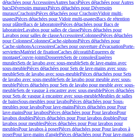
détachées pour Accessoires
Autres bacs
Pièces détachées pour Autres
bacs
Déversoirs muraux
Pièces détachées pour Déversoirs
muraux
Crachoirs
Pièces détachées pour Crachoirs
Vidoir multi-
usages
Pièces détachées pour Vidoir multi-usages
Bacs de rétention
pour plâtre
Bacs de laboratoire
Pièces détachées pour Bacs de
laboratoire
Lavabos pour salles de classe
Pièces détachées pour
Lavabos pour salles de classe
Accessoires
Colonnes
Pièces détachées
pour Colonnes
Colonnes
Cache-siphons
Pièces détachées pour
Cache-siphons
Accessoires
Caches pour ouverture d'évacuation
Porte-
serviettes
Matériel de fixation
Caches décoratifs
Equerres de
montage
Couvre-joints
Dosserets
Sets de consoles
Etagères
murales
Sets de lavabo avec sous-meuble
Sets de lave-mains avec
sous-meuble
Pièces détachées pour Sets de lave-mains avec sous-
meuble
Sets de lavabo avec sous-meuble
Pièces détachées pour Sets
de lavabo avec sous-meuble
Sets de lavabo pour meuble avec sous-
meuble
Pièces détachées pour Sets de lavabo pour meuble avec sous-
meuble
Sets de vasque à encastrer avec sous-meuble
Pièces détachées
pour Sets de vasque à encastrer avec sous-meuble
Meubles de salles
de bains
Sous-meubles pour lavabo
Pièces détachées pour Sous-
meubles pour lavabo
Pour lave-mains
Pièces détachées pour Pour
lave-mains
Pour lavabos
Pièces détachées pour Pour lavabos
Pour
lavabos doubles
Pièces détachées pour Pour lavabos doubles
Pour
lavabos pour meubles
Pièces détachées pour Pour lavabos pour
meubles
Pour lavabos à poser
Pièces détachées pour Pour lavabos à
poser
Pour lave-mains d'angle
Pièces détachées pour Pour lave-mains