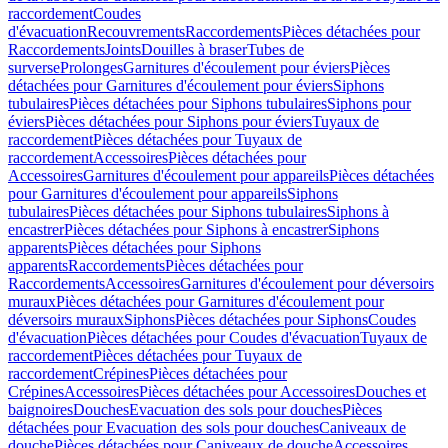
raccordement
Coudes
d'évacuation
Recouvrements
Raccordements
Pièces détachées pour
Raccordements
Joints
Douilles à braser
Tubes de
surverse
Prolonges
Garnitures d'écoulement pour éviers
Pièces
détachées pour Garnitures d'écoulement pour éviers
Siphons
tubulaires
Pièces détachées pour Siphons tubulaires
Siphons pour
éviers
Pièces détachées pour Siphons pour éviers
Tuyaux de
raccordement
Pièces détachées pour Tuyaux de
raccordement
Accessoires
Pièces détachées pour
Accessoires
Garnitures d'écoulement pour appareils
Pièces détachées
pour Garnitures d'écoulement pour appareils
Siphons
tubulaires
Pièces détachées pour Siphons tubulaires
Siphons à
encastrer
Pièces détachées pour Siphons à encastrer
Siphons
apparents
Pièces détachées pour Siphons
apparents
Raccordements
Pièces détachées pour
Raccordements
Accessoires
Garnitures d'écoulement pour déversoirs
muraux
Pièces détachées pour Garnitures d'écoulement pour
déversoirs muraux
Siphons
Pièces détachées pour Siphons
Coudes
d'évacuation
Pièces détachées pour Coudes d'évacuation
Tuyaux de
raccordement
Pièces détachées pour Tuyaux de
raccordement
Crépines
Pièces détachées pour
Crépines
Accessoires
Pièces détachées pour Accessoires
Douches et
baignoires
Douches
Evacuation des sols pour douches
Pièces
détachées pour Evacuation des sols pour douches
Caniveaux de
douche
Pièces détachées pour Caniveaux de douche
Accessoires