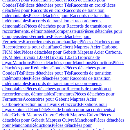
Coudes
Tés
Pièces détachées pour Tés
Raccords en croix
Pièces
détachées pour Raccords en croix
Raccords de transition
indémontables
Pièces détachées pour Raccords de transition
indémontables
Raccords de transition et raccordements,
démontables
Pièces détachées pour Raccords de transition et
raccordements, démontables
Compensateurs
Pièces détachées pour
Compensateurs
Fermetures
Pièces détachées pour
Fermetures
Raccordements pour chauffage
Pièces détachées pour
Raccordements pour chauffage
Geberit Mapress Acier Carbone,
FKM bleu
Pièces détachées pour Geberit Mapress Acier Carbone,
FKM bleu
Tuyaux 1.0034
Tuyaux 1.0215
Tronçons de
tuyau
Manchons
Pièces détachées pour Manchons
Réductions
Pièces
détachées pour Réductions
Coudes
Pièces détachées pour
Coudes
Tés
Pièces détachées pour Tés
Raccords de transition
indémontables
Pièces détachées pour Raccords de transition
indémontables
Raccords de transition et raccordements,
démontables
Pièces détachées pour Raccords de transition et
raccordements, démontables
Fermetures
Pièces détachées pour
Fermetures
Accessoires pour Geberit Mapress Acier
Carbone
Protection pour tuyaux et raccords
Fixations pour
tuyaux
Joints d'étanchéité
Sets de boulon pour raccordements à
bride
Geberit Mapress Cuivre
Geberit Mapress Cuivre
Pièces
détachées pour Geberit Mapress Cuivre
Manchons
Pièces détachées
pour Manchons
Réductions
Pièces détachées pour