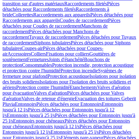
transition sur d'autres matériaux
Raccordements filetés
Pièces
détachées pour Raccordements filetés
Raccordements à
bride
Collerettes
Raccordements aux appareils
Pièces détachées pour
Raccordements aux appareils
Coudes de raccordement
Pièces
détachées pour Coudes de raccordement
Manchons de
raccordement
Pièces détachées pour Manchons de
raccordement
Tuyaux de raccordement
Pièces détachées pour Tuyaux
de raccordement
Siphons tubulaires
Pièces détachées pour Siphons
tubulaires
Coupes-air
Pièces détachées pour Coupes-
air
Accessoires
Colliers
Fixations pour colliers
Gouttières de
soutènement
Fermetures
Joints d'étanchéité
Bouchons de
protection
Consommables
Protection incendie, protection acoustique
et protection contre l'humidité
Protection incendie
Systèmes de
fermeture pour plafond
Protection acoustique
Isolations pour isolation
des bruits solidiens
Isolations pour l'isolation des bruits solidiens et
aériens
Protection contre l'humidité
Etanchements
Valves d'aération
pour évacuation
Valves d'aération
Pièces détachées pour Valves
d'aération
Valves de retenue d'énergie
Evacuation des toitures Geberit
Pluvia
Entonnoirs
Pièces détachées pour Entonnoirs
Entonnoirs
jusqu'à 12 l/s
Pièces détachées pour Entonnoirs jusqu'à 12
l/s
Entonnoirs jusqu'à 25 l/s
Pièces détachées pour Entonnoirs jusqu'à
25 l/s
Entonnoirs pour chéneaux
Pièces détachées pour Entonnoirs
pour chéneaux
Entonnoirs jusqu'à 12 l/s
Pièces détachées pour
Entonnoirs jusqu'à 12 l/s
Entonnoirs jusqu'à 25 l/s
Pièces détachées
pour Entonnoirs jusqu'à 25 l/s
Eléments pare-vapeur
Pièces détachées