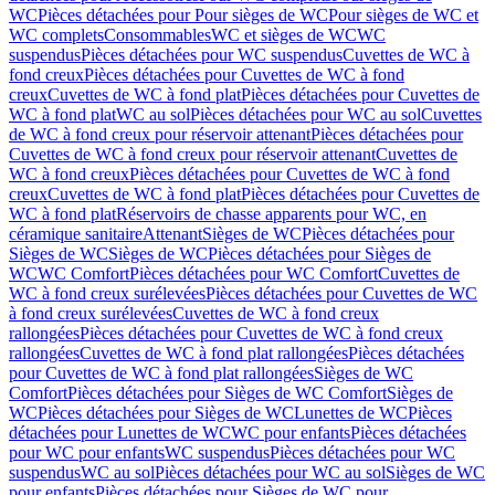
WC
Pièces détachées pour Pour sièges de WC
Pour sièges de WC et
WC complets
Consommables
WC et sièges de WC
WC
suspendus
Pièces détachées pour WC suspendus
Cuvettes de WC à
fond creux
Pièces détachées pour Cuvettes de WC à fond
creux
Cuvettes de WC à fond plat
Pièces détachées pour Cuvettes de
WC à fond plat
WC au sol
Pièces détachées pour WC au sol
Cuvettes
de WC à fond creux pour réservoir attenant
Pièces détachées pour
Cuvettes de WC à fond creux pour réservoir attenant
Cuvettes de
WC à fond creux
Pièces détachées pour Cuvettes de WC à fond
creux
Cuvettes de WC à fond plat
Pièces détachées pour Cuvettes de
WC à fond plat
Réservoirs de chasse apparents pour WC, en
céramique sanitaire
Attenant
Sièges de WC
Pièces détachées pour
Sièges de WC
Sièges de WC
Pièces détachées pour Sièges de
WC
WC Comfort
Pièces détachées pour WC Comfort
Cuvettes de
WC à fond creux surélevées
Pièces détachées pour Cuvettes de WC
à fond creux surélevées
Cuvettes de WC à fond creux
rallongées
Pièces détachées pour Cuvettes de WC à fond creux
rallongées
Cuvettes de WC à fond plat rallongées
Pièces détachées
pour Cuvettes de WC à fond plat rallongées
Sièges de WC
Comfort
Pièces détachées pour Sièges de WC Comfort
Sièges de
WC
Pièces détachées pour Sièges de WC
Lunettes de WC
Pièces
détachées pour Lunettes de WC
WC pour enfants
Pièces détachées
pour WC pour enfants
WC suspendus
Pièces détachées pour WC
suspendus
WC au sol
Pièces détachées pour WC au sol
Sièges de WC
pour enfants
Pièces détachées pour Sièges de WC pour