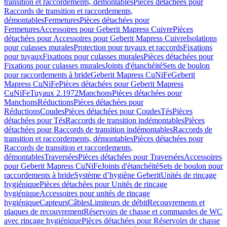
transition et raccordements, démontables
Pièces détachées pour
Raccords de transition et raccordements,
démontables
Fermetures
Pièces détachées pour
Fermetures
Accessoires pour Geberit Mapress Cuivre
Pièces
détachées pour Accessoires pour Geberit Mapress Cuivre
Isolations
pour culasses murales
Protection pour tuyaux et raccords
Fixations
pour tuyaux
Fixations pour culasses murales
Pièces détachées pour
Fixations pour culasses murales
Joints d'étanchéité
Sets de boulon
pour raccordements à bride
Geberit Mapress CuNiFe
Geberit
Mapress CuNiFe
Pièces détachées pour Geberit Mapress
CuNiFe
Tuyaux 2.1972
Manchons
Pièces détachées pour
Manchons
Réductions
Pièces détachées pour
Réductions
Coudes
Pièces détachées pour Coudes
Tés
Pièces
détachées pour Tés
Raccords de transition indémontables
Pièces
détachées pour Raccords de transition indémontables
Raccords de
transition et raccordements, démontables
Pièces détachées pour
Raccords de transition et raccordements,
démontables
Traversées
Pièces détachées pour Traversées
Accessoires
pour Geberit Mapress CuNiFe
Joints d'étanchéité
Sets de boulon pour
raccordements à bride
Système d’hygiène Geberit
Unités de rinçage
hygiénique
Pièces détachées pour Unités de rinçage
hygiénique
Accessoires pour unités de rinçage
hygiénique
Capteurs
Câbles
Limiteurs de débit
Recouvrements et
plaques de recouvrement
Réservoirs de chasse et commandes de WC
avec rinçage hygiénique
Pièces détachées pour Réservoirs de chasse