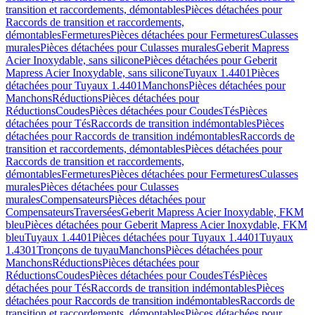
transition et raccordements, démontables
Pièces détachées pour
Raccords de transition et raccordements,
démontables
Fermetures
Pièces détachées pour Fermetures
Culasses
murales
Pièces détachées pour Culasses murales
Geberit Mapress
Acier Inoxydable, sans silicone
Pièces détachées pour Geberit
Mapress Acier Inoxydable, sans silicone
Tuyaux 1.4401
Pièces
détachées pour Tuyaux 1.4401
Manchons
Pièces détachées pour
Manchons
Réductions
Pièces détachées pour
Réductions
Coudes
Pièces détachées pour Coudes
Tés
Pièces
détachées pour Tés
Raccords de transition indémontables
Pièces
détachées pour Raccords de transition indémontables
Raccords de
transition et raccordements, démontables
Pièces détachées pour
Raccords de transition et raccordements,
démontables
Fermetures
Pièces détachées pour Fermetures
Culasses
murales
Pièces détachées pour Culasses
murales
Compensateurs
Pièces détachées pour
Compensateurs
Traversées
Geberit Mapress Acier Inoxydable, FKM
bleu
Pièces détachées pour Geberit Mapress Acier Inoxydable, FKM
bleu
Tuyaux 1.4401
Pièces détachées pour Tuyaux 1.4401
Tuyaux
1.4301
Tronçons de tuyau
Manchons
Pièces détachées pour
Manchons
Réductions
Pièces détachées pour
Réductions
Coudes
Pièces détachées pour Coudes
Tés
Pièces
détachées pour Tés
Raccords de transition indémontables
Pièces
détachées pour Raccords de transition indémontables
Raccords de
transition et raccordements, démontables
Pièces détachées pour