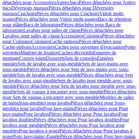
détachées pour Accessoires
Autres bacs
Pièces détachées pour Autres
bacs
Déversoirs muraux
Pièces détachées pour Déversoirs
muraux
Crachoirs
Pièces détachées pour Crachoirs
Vidoir multi-
usages
Pièces détachées pour Vidoir multi-usages
Bacs de rétention
pour plâtre
Bacs de laboratoire
Pièces détachées pour Bacs de
laboratoire
Lavabos pour salles de classe
Pièces détachées pour
Lavabos pour salles de classe
Accessoires
Colonnes
Pièces détachées
pour Colonnes
Colonnes
Cache-siphons
Pièces détachées pour
Cache-siphons
Accessoires
Caches pour ouverture d'évacuation
Porte-
serviettes
Matériel de fixation
Caches décoratifs
Equerres de
montage
Couvre-joints
Dosserets
Sets de consoles
Etagères
murales
Sets de lavabo avec sous-meuble
Sets de lave-mains avec
sous-meuble
Pièces détachées pour Sets de lave-mains avec sous-
meuble
Sets de lavabo avec sous-meuble
Pièces détachées pour Sets
de lavabo avec sous-meuble
Sets de lavabo pour meuble avec sous-
meuble
Pièces détachées pour Sets de lavabo pour meuble avec sous-
meuble
Sets de vasque à encastrer avec sous-meuble
Pièces détachées
pour Sets de vasque à encastrer avec sous-meuble
Meubles de salles
de bains
Sous-meubles pour lavabo
Pièces détachées pour Sous-
meubles pour lavabo
Pour lave-mains
Pièces détachées pour Pour
lave-mains
Pour lavabos
Pièces détachées pour Pour lavabos
Pour
lavabos doubles
Pièces détachées pour Pour lavabos doubles
Pour
lavabos pour meubles
Pièces détachées pour Pour lavabos pour
meubles
Pour lavabos à poser
Pièces détachées pour Pour lavabos à
poser
Pour lave-mains d'angle
Pièces détachées pour Pour lave-mains