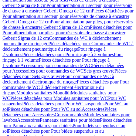
Geberit Sigma de 8 cm
Pour alimentation sur secteur, pour réservoirs
de chasse à encastrer Geberit Omega de 12 cm
Pièces détachées pour
Pour alimentation sur secteur, pour réservoirs de chasse à encastrer
Geberit Omega de 12 cm
Pour alimentation par piles, pour réservoirs
de chasse à encastrer Geberit Sigma de 12 cm
Pièces détachées pour
Pour alimentation par piles, pour réservoirs de chasse à encastrer
Geberit Sigma de 12 cm
Commandes de WC à déclenchement
pneumatique du rinçage
Pièces détachées pour Commandes de WC à
déclenchement pneumatique du rinçage
Pour rinçage à
2 volumes
Pièces détachées pour Pour rinçage à 2 volumes
Pour
rinçage à 1 volume
Pièces détachées pour Pour rinçage à
1 volume
Accessoires pour commandes de WC
Pièces détachées
pour Accessoires pour commandes de WC
Sets gros œuvre
Pièces
détachées pour Sets gros œuvre
Pour commandes de WC à
déclenchement électronique du rinçage
Pièces détachées pour Pour
commandes de WC à déclenchement électronique du
rinçage
Modules sanitaires Monolith
Modules sanitaires pour
WC
Pièces détachées pour Modules sanitaires pour WC
Pour WC
suspendus
Pièces détachées pour Pour WC suspendus
Pour WC au
sol
Pièces détachées pour Pour WC au sol
Accessoires
Pièces
détachées pour Accessoires
Consommables
Modules sanitaires pour
lavabos
Accessoires
Panneaux sanitaires pour bidets
Pièces détachées
pour Panneaux sanitaires pour bidets
Pour bidets suspendus et au
sol
Pièces détachées pour Pour bidets suspendus et au