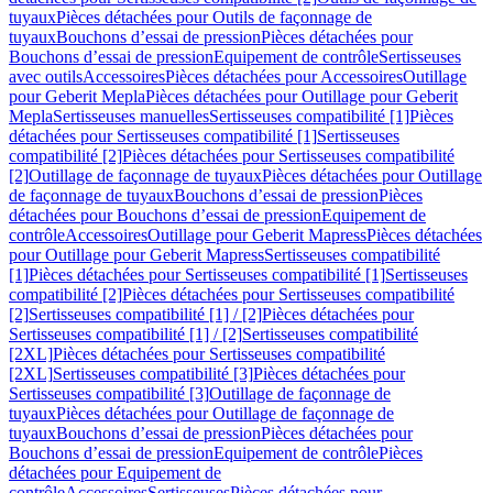
tuyaux
Pièces détachées pour Outils de façonnage de
tuyaux
Bouchons d’essai de pression
Pièces détachées pour
Bouchons d’essai de pression
Equipement de contrôle
Sertisseuses
avec outils
Accessoires
Pièces détachées pour Accessoires
Outillage
pour Geberit Mepla
Pièces détachées pour Outillage pour Geberit
Mepla
Sertisseuses manuelles
Sertisseuses compatibilité [1]
Pièces
détachées pour Sertisseuses compatibilité [1]
Sertisseuses
compatibilité [2]
Pièces détachées pour Sertisseuses compatibilité
[2]
Outillage de façonnage de tuyaux
Pièces détachées pour Outillage
de façonnage de tuyaux
Bouchons d’essai de pression
Pièces
détachées pour Bouchons d’essai de pression
Equipement de
contrôle
Accessoires
Outillage pour Geberit Mapress
Pièces détachées
pour Outillage pour Geberit Mapress
Sertisseuses compatibilité
[1]
Pièces détachées pour Sertisseuses compatibilité [1]
Sertisseuses
compatibilité [2]
Pièces détachées pour Sertisseuses compatibilité
[2]
Sertisseuses compatibilité [1] / [2]
Pièces détachées pour
Sertisseuses compatibilité [1] / [2]
Sertisseuses compatibilité
[2XL]
Pièces détachées pour Sertisseuses compatibilité
[2XL]
Sertisseuses compatibilité [3]
Pièces détachées pour
Sertisseuses compatibilité [3]
Outillage de façonnage de
tuyaux
Pièces détachées pour Outillage de façonnage de
tuyaux
Bouchons d’essai de pression
Pièces détachées pour
Bouchons d’essai de pression
Equipement de contrôle
Pièces
détachées pour Equipement de
contrôle
Accessoires
Sertisseuses
Pièces détachées pour