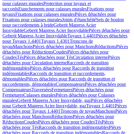
pour culasses murales
Protection pour tuyaux et
raccords
Etanchements pour culasses murales
Fixations pour
tuyaux
Fixations pour culasses murales
Pièces détachées pour
Fixations pour culasses murales
Joints d'étanchéité
Sets de boulon
pour raccordements à bride
Geberit Mapress Acier
Inoxydable
Geberit Mapress Acier Inoxydable
Pièces détachées pour
Geberit Mapress Acier Inoxydable
Tuyaux 1.4401
Pièces détachées
pour Tuyaux 1.4401
Tuyaux 1.4301
Tronçons de
tuyau
Manchons
Pièces détachées pour Manchons
Réductions
Pièces
détachées pour Réductions
Coudes
Pièces détachées pour
Coudes
Tés
Pièces détachées pour Tés
Circulation interne
Pièces
détachées pour Circulation interne
Raccords de transition
indémontables
Pièces détachées pour Raccords de transition
indémontables
Raccords de transition et raccordements,
démontables
Pièces détachées pour Raccords de transition et
raccordements, démontables
Compensateurs
Pièces détachées pour
Compensateurs
Traversées
Fermetures
Pièces détachées pour
Fermetures
Culasses murales
Pièces détachées pour Culasses
murales
Geberit Mapress Acier Inoxydable, gaz
Pièces détachées
pour Geberit Mapress Acier Inoxydable, gaz
Tuyaux 1.4401
Pièces
détachées pour Tuyaux 1.4401
Tronçons de tuyau
Manchons
Pièces
détachées pour Manchons
Réductions
Pièces détachées pour
Réductions
Coudes
Pièces détachées pour Coudes
Tés
Pièces
détachées pour Tés
Raccords de transition indémontables
Pièces
détachées pour Raccords de transition indémontables
Raccords de