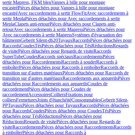
sertir Mapress, FKM bleu
Vannes à bille pour montage
encastré
Pièces détachées pour Vannes à bille pour montage
encastré
Avec raccordements à sertir FlowFit
Avec raccordements à
sertir Mepla
Pièces détachées pour Avec raccordements à sertir
Mepla
Clapets anti-retour
Pièces détachées pour Clapets anti-
retour
Avec raccordements à sertir Mapress
Pièces détachées pour
Avec raccordements à sertir Mapress
Systèmes d'évacuation des
bâtiments
Geberit Silent-db20
Tuyaux
Raccords
Pièces détachées pour
Raccords
Coudes
Tés
Pièces détachées pour Tés
Réductions
Regards
de visite
Pièces détachées pour Regards de visite
Raccords
SuperTube
Coudes
Raccords spéciaux
Raccordements
Pièces
détachées pour Raccordements
Raccords à souder
Raccords à
emboîter
Pièces détachées pour Raccords à emboîter
Raccords de
transition sur d'autres matériaux
Pièces détachées pour Raccords de
transition sur d'autres matériaux
Raccordements aux appareils
Pièces
détachées pour Raccordements aux appareils
Coudes de
raccordement
Pièces détachées pour Coudes de
raccordement
Accessoires
Colliers
Fixations pour
colliers
Fermetures
Joints d'étanchéité
Consommables
Geberit Silent-
PP
Tuyaux
Pièces détachées pour Tuyaux
Raccords
Pièces détachées
pour Raccords
Coudes
Pièces détachées pour Coudes
Tés
Pièces
détachées pour Tés
Réductions
Pièces détachées pour
Réductions
Regards de visite
Pièces détachées pour Regards de
visite
Raccordements
Pièces détachées pour Raccordements
Raccords
à emboîter
Pièces détachées pour Raccords à