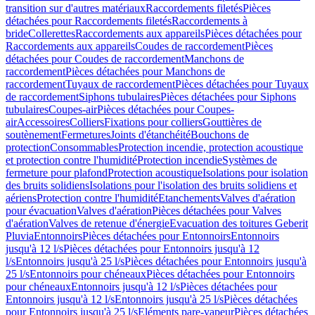
transition sur d'autres matériaux
Raccordements filetés
Pièces
détachées pour Raccordements filetés
Raccordements à
bride
Collerettes
Raccordements aux appareils
Pièces détachées pour
Raccordements aux appareils
Coudes de raccordement
Pièces
détachées pour Coudes de raccordement
Manchons de
raccordement
Pièces détachées pour Manchons de
raccordement
Tuyaux de raccordement
Pièces détachées pour Tuyaux
de raccordement
Siphons tubulaires
Pièces détachées pour Siphons
tubulaires
Coupes-air
Pièces détachées pour Coupes-
air
Accessoires
Colliers
Fixations pour colliers
Gouttières de
soutènement
Fermetures
Joints d'étanchéité
Bouchons de
protection
Consommables
Protection incendie, protection acoustique
et protection contre l'humidité
Protection incendie
Systèmes de
fermeture pour plafond
Protection acoustique
Isolations pour isolation
des bruits solidiens
Isolations pour l'isolation des bruits solidiens et
aériens
Protection contre l'humidité
Etanchements
Valves d'aération
pour évacuation
Valves d'aération
Pièces détachées pour Valves
d'aération
Valves de retenue d'énergie
Evacuation des toitures Geberit
Pluvia
Entonnoirs
Pièces détachées pour Entonnoirs
Entonnoirs
jusqu'à 12 l/s
Pièces détachées pour Entonnoirs jusqu'à 12
l/s
Entonnoirs jusqu'à 25 l/s
Pièces détachées pour Entonnoirs jusqu'à
25 l/s
Entonnoirs pour chéneaux
Pièces détachées pour Entonnoirs
pour chéneaux
Entonnoirs jusqu'à 12 l/s
Pièces détachées pour
Entonnoirs jusqu'à 12 l/s
Entonnoirs jusqu'à 25 l/s
Pièces détachées
pour Entonnoirs jusqu'à 25 l/s
Eléments pare-vapeur
Pièces détachées