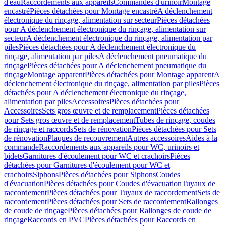
d'eau
Raccordements aux appareils
Commandes d'urinoir
Montage
encastré
Pièces détachées pour Montage encastré
A déclenchement
électronique du rinçage, alimentation sur secteur
Pièces détachées
pour A déclenchement électronique du rinçage, alimentation sur
secteur
A déclenchement électronique du rinçage, alimentation par
piles
Pièces détachées pour A déclenchement électronique du
rinçage, alimentation par piles
A déclenchement pneumatique du
rinçage
Pièces détachées pour A déclenchement pneumatique du
rinçage
Montage apparent
Pièces détachées pour Montage apparent
A
déclenchement électronique du rinçage, alimentation par piles
Pièces
détachées pour A déclenchement électronique du rinçage,
alimentation par piles
Accessoires
Pièces détachées pour
Accessoires
Sets gros œuvre et de remplacement
Pièces détachées
pour Sets gros œuvre et de remplacement
Tubes de rinçage, coudes
de rinçage et raccords
Sets de rénovation
Pièces détachées pour Sets
de rénovation
Plaques de recouvrement
Autres accessoires
Aides à la
commande
Raccordements aux appareils pour WC, urinoirs et
bidets
Garnitures d'écoulement pour WC et crachoirs
Pièces
détachées pour Garnitures d'écoulement pour WC et
crachoirs
Siphons
Pièces détachées pour Siphons
Coudes
d'évacuation
Pièces détachées pour Coudes d'évacuation
Tuyaux de
raccordement
Pièces détachées pour Tuyaux de raccordement
Sets de
raccordement
Pièces détachées pour Sets de raccordement
Rallonges
de coude de rinçage
Pièces détachées pour Rallonges de coude de
rinçage
Raccords en PVC
Pièces détachées pour Raccords en