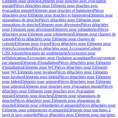
Eléments pour urinoirs
Eléments pour douches avec évacuation
murale
Pièces détachées pour Eléments pour douches avec
évacuation murale
Eléments pour douches et baignoires
Pièces
détachées pour Eléments pour douches et baignoires
Eléments pour
séparations de douche
Pièces détachées pour Eléments pour
séparations de douche
Eléments pour déversoirs
Pièces détachées
pour Eléments pour déversoirs
Eléments pour robinetteries
Pièces
détachées pour Eléments pour robinetteries
Eléments pour charges de
console
Pièces détachées pour Eléments pour charges de
console
Eléments pour éviers
Pièces détachées pour Eléments pour
éviers
Accessoires
Pièces détachées pour Accessoires
Geberit
GIS
Cloisons
Structures de soutènement
Accessoires pour
préfabrications
Accessoires pour l'isolation acoustique
Recouvrement
par plaques
Eléments d'installation
Pièces détachées pour Eléments
d'installation
Eléments pour WC
Pièces détachées pour Eléments
pour WC
Eléments pour lavabos
Pièces détachées pour Eléments
pour lavabos
Eléments pour bidets
Pièces détachées pour Eléments
pour bidets
Eléments pour urinoirs
Pièces détachées pour Eléments
pour urinoirs
Eléments pour douches avec évacuation murale
Pièces
détachées pour Eléments pour douches avec évacuation
murale
Éléments pour douches
Éléments pour séparations de
douche
Pièces détachées pour Éléments pour séparations de
douche
Eléments pour robinetteries et appareils
Pièces détachées pour
Eléments pour robinetteries et appareils
Eléments pour machines à
laver et lave-vaisselle
Pièces détachées pour Eléments pour machines