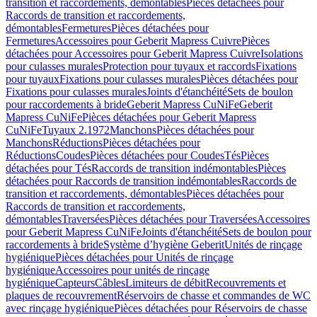
transition et raccordements, démontables
Pièces détachées pour
Raccords de transition et raccordements,
démontables
Fermetures
Pièces détachées pour
Fermetures
Accessoires pour Geberit Mapress Cuivre
Pièces
détachées pour Accessoires pour Geberit Mapress Cuivre
Isolations
pour culasses murales
Protection pour tuyaux et raccords
Fixations
pour tuyaux
Fixations pour culasses murales
Pièces détachées pour
Fixations pour culasses murales
Joints d'étanchéité
Sets de boulon
pour raccordements à bride
Geberit Mapress CuNiFe
Geberit
Mapress CuNiFe
Pièces détachées pour Geberit Mapress
CuNiFe
Tuyaux 2.1972
Manchons
Pièces détachées pour
Manchons
Réductions
Pièces détachées pour
Réductions
Coudes
Pièces détachées pour Coudes
Tés
Pièces
détachées pour Tés
Raccords de transition indémontables
Pièces
détachées pour Raccords de transition indémontables
Raccords de
transition et raccordements, démontables
Pièces détachées pour
Raccords de transition et raccordements,
démontables
Traversées
Pièces détachées pour Traversées
Accessoires
pour Geberit Mapress CuNiFe
Joints d'étanchéité
Sets de boulon pour
raccordements à bride
Système d’hygiène Geberit
Unités de rinçage
hygiénique
Pièces détachées pour Unités de rinçage
hygiénique
Accessoires pour unités de rinçage
hygiénique
Capteurs
Câbles
Limiteurs de débit
Recouvrements et
plaques de recouvrement
Réservoirs de chasse et commandes de WC
avec rinçage hygiénique
Pièces détachées pour Réservoirs de chasse