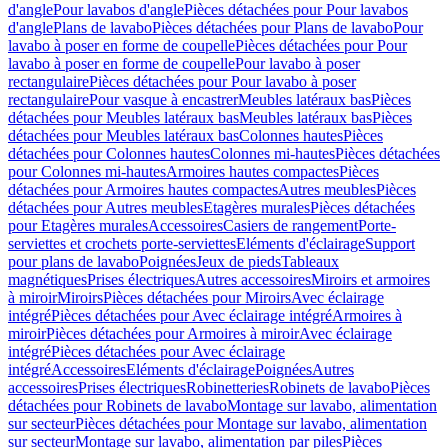
d'angle
Pour lavabos d'angle
Pièces détachées pour Pour lavabos
d'angle
Plans de lavabo
Pièces détachées pour Plans de lavabo
Pour
lavabo à poser en forme de coupelle
Pièces détachées pour Pour
lavabo à poser en forme de coupelle
Pour lavabo à poser
rectangulaire
Pièces détachées pour Pour lavabo à poser
rectangulaire
Pour vasque à encastrer
Meubles latéraux bas
Pièces
détachées pour Meubles latéraux bas
Meubles latéraux bas
Pièces
détachées pour Meubles latéraux bas
Colonnes hautes
Pièces
détachées pour Colonnes hautes
Colonnes mi-hautes
Pièces détachées
pour Colonnes mi-hautes
Armoires hautes compactes
Pièces
détachées pour Armoires hautes compactes
Autres meubles
Pièces
détachées pour Autres meubles
Etagères murales
Pièces détachées
pour Etagères murales
Accessoires
Casiers de rangement
Porte-
serviettes et crochets porte-serviettes
Eléments d'éclairage
Support
pour plans de lavabo
Poignées
Jeux de pieds
Tableaux
magnétiques
Prises électriques
Autres accessoires
Miroirs et armoires
à miroir
Miroirs
Pièces détachées pour Miroirs
Avec éclairage
intégré
Pièces détachées pour Avec éclairage intégré
Armoires à
miroir
Pièces détachées pour Armoires à miroir
Avec éclairage
intégré
Pièces détachées pour Avec éclairage
intégré
Accessoires
Eléments d'éclairage
Poignées
Autres
accessoires
Prises électriques
Robinetteries
Robinets de lavabo
Pièces
détachées pour Robinets de lavabo
Montage sur lavabo, alimentation
sur secteur
Pièces détachées pour Montage sur lavabo, alimentation
sur secteur
Montage sur lavabo, alimentation par piles
Pièces