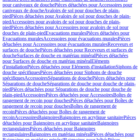
pour caniveaux de douche
Pièces détachées pour Accessoires pour
caniveaux de douche
Avaloirs de sol pour douches de plain-
pied
Pièces détachées pour Avaloirs de sol pour douches de plain-
pied
Accessoires pour avaloirs de sol pour douches de plain-
pied
Pièces détachées pour Accessoires pour avaloirs de sol pour
douches de plain-pied
Evacuations murales
Pièces détachées pour
Evacuations murales
Accessoires pour évacuations murales
Pièces
détachées pour Accessoires pour évacuations murales
Receveurs et
surfaces de douche
Pièces détachées pour Receveurs et surfaces de
douche
Surfaces de douche en matériau minéral
Pièces détachées
pour Surfaces de douche en matériau minéral
Eléments
d'installation
Pièces détachées pour Eléments d'installation
Siphons de
douche spécifiques
Pièces détachées pour Siphons de douche
spécifiques
Accessoires
Séparations de douche
Pièces détachées pour
Séparations de douche
Séparations de douche pour douche de plain-
pied
Pièces détachées pour Séparations de douche pour douche de
plain-pied
Accessoires
Pièces détachées pour Accessoires
Boîtes de
rangement de recoin pour douches
Pièces détachées pour Boîtes de
rangement de recoin pour douches
Boîtes de rangement de
recoin
Pièces détachées pour Boîtes de rangement de
recoin
Accessoires
Baignoires
Baignoires en acrylique sanitaire
Pièces
détachées pour Baignoires en acrylique sanitaire
Baignoires
rectangulaires
Pièces détachées pour Baignoires
rectangulaires
Baignoires en matériau minéral
Pièces détachées pour
Baignoires en matériau minéral
Baignoires pour bébés
Pièces