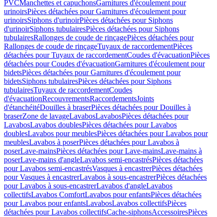
PVC
Manchettes et capuchons
Garnitures d'écoulement pour
urinoirs
Pièces détachées pour Garnitures d'écoulement pour
urinoirs
Siphons d'urinoir
Pièces détachées pour Siphons
d'urinoir
Siphons tubulaires
Pièces détachées pour Siphons
tubulaires
Rallonges de coude de rinçage
Pièces détachées pour
Rallonges de coude de rinçage
Tuyaux de raccordement
Pièces
détachées pour Tuyaux de raccordement
Coudes d'évacuation
Pièces
détachées pour Coudes d'évacuation
Garnitures d'écoulement pour
bidets
Pièces détachées pour Garnitures d'écoulement pour
bidets
Siphons tubulaires
Pièces détachées pour Siphons
tubulaires
Tuyaux de raccordement
Coudes
d'évacuation
Recouvrements
Raccordements
Joints
d'étanchéité
Douilles à braser
Pièces détachées pour Douilles à
braser
Zone de lavage
Lavabos
Lavabos
Pièces détachées pour
Lavabos
Lavabos doubles
Pièces détachées pour Lavabos
doubles
Lavabos pour meubles
Pièces détachées pour Lavabos pour
meubles
Lavabos à poser
Pièces détachées pour Lavabos à
poser
Lave-mains
Pièces détachées pour Lave-mains
Lave-mains à
poser
Lave-mains d'angle
Lavabos semi-encastrés
Pièces détachées
pour Lavabos semi-encastrés
Vasques à encastrer
Pièces détachées
pour Vasques à encastrer
Lavabos à sous-encastrer
Pièces détachées
pour Lavabos à sous-encastrer
Lavabos d'angle
Lavabos
collectifs
Lavabos Comfort
Lavabos pour enfants
Pièces détachées
pour Lavabos pour enfants
Lavabos
Lavabos collectifs
Pièces
détachées pour Lavabos collectifs
Cache-siphons
Accessoires
Pièces