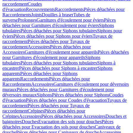
raccordement
Coudes
d'évacuation
Recouvrements
Raccordements
Pièces détachées pour
Raccordements
Joints
Douilles à braser
Tubes de
surverse
Prolonges
Garnitures d'écoulement pour éviers
Pièces
détachées pour Garnitures d'écoulement pour éviers
Siphons
tubulaires
Pièces détachées pour Siphons tubulaires
Siphons pour
éviers
Pièces détachées pour Siphons pour éviers
Tuyaux de
raccordement
Pièces détachées pour Tuyaux de
raccordement
Accessoires
Pièces détachées pour
Accessoires
Garnitures d'écoulement pour appareils
Pièces détachées
pour Garnitures d'écoulement pour appareils
Siphons
tubulaires
Pièces détachées pour Siphons tubulaires
Siphons à
encastrer
Pièces détachées pour Siphons à encastrer
Siphons
apparents
Pièces détachées pour Siphons
apparents
Raccordements
Pièces détachées pour
Raccordements
Accessoires
Garnitures d'écoulement pour déversoirs
muraux
Pièces détachées pour Garnitures d'écoulement pour
déversoirs muraux
Siphons
Pièces détachées pour Siphons
Coudes
d'évacuation
Pièces détachées pour Coudes d'évacuation
Tuyaux de
raccordement
Pièces détachées pour Tuyaux de
raccordement
Crépines
Pièces détachées pour
Crépines
Accessoires
Pièces détachées pour Accessoires
Douches et
baignoires
Douches
Evacuation des sols pour douches
Pièces
détachées pour Evacuation des sols pour douches
Caniveaux de
douche
Pièces détachées pour Caniveaux de douche
Accessoires