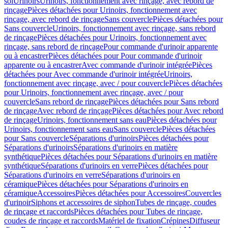
sol
Urinoirs
Urinoirs, fonctionnement avec rinçage, avec rebord de
rinçage
Pièces détachées pour Urinoirs, fonctionnement avec
rinçage, avec rebord de rinçage
Sans couvercle
Pièces détachées pour
Sans couvercle
Urinoirs, fonctionnement avec rinçage, sans rebord
de rinçage
Pièces détachées pour Urinoirs, fonctionnement avec
rinçage, sans rebord de rinçage
Pour commande d'urinoir apparente
ou à encastrer
Pièces détachées pour Pour commande d'urinoir
apparente ou à encastrer
Avec commande d'urinoir intégrée
Pièces
détachées pour Avec commande d'urinoir intégrée
Urinoirs,
fonctionnement avec rinçage, avec / pour couvercle
Pièces détachées
pour Urinoirs, fonctionnement avec rinçage, avec / pour
couvercle
Sans rebord de rinçage
Pièces détachées pour Sans rebord
de rinçage
Avec rebord de rinçage
Pièces détachées pour Avec rebord
de rinçage
Urinoirs, fonctionnement sans eau
Pièces détachées pour
Urinoirs, fonctionnement sans eau
Sans couvercle
Pièces détachées
pour Sans couvercle
Séparations d'urinoirs
Pièces détachées pour
Séparations d'urinoirs
Séparations d'urinoirs en matière
synthétique
Pièces détachées pour Séparations d'urinoirs en matière
synthétique
Séparations d'urinoirs en verre
Pièces détachées pour
Séparations d'urinoirs en verre
Séparations d'urinoirs en
céramique
Pièces détachées pour Séparations d'urinoirs en
céramique
Accessoires
Pièces détachées pour Accessoires
Couvercles
d'urinoir
Siphons et accessoires de siphon
Tubes de rinçage, coudes
de rinçage et raccords
Pièces détachées pour Tubes de rinçage,
coudes de rinçage et raccords
Matériel de fixation
Crépines
Diffuseur