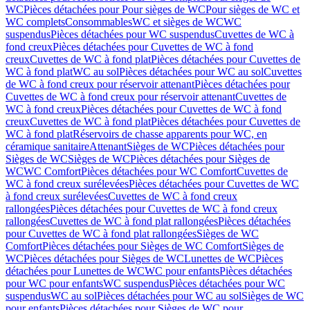
WC
Pièces détachées pour Pour sièges de WC
Pour sièges de WC et
WC complets
Consommables
WC et sièges de WC
WC
suspendus
Pièces détachées pour WC suspendus
Cuvettes de WC à
fond creux
Pièces détachées pour Cuvettes de WC à fond
creux
Cuvettes de WC à fond plat
Pièces détachées pour Cuvettes de
WC à fond plat
WC au sol
Pièces détachées pour WC au sol
Cuvettes
de WC à fond creux pour réservoir attenant
Pièces détachées pour
Cuvettes de WC à fond creux pour réservoir attenant
Cuvettes de
WC à fond creux
Pièces détachées pour Cuvettes de WC à fond
creux
Cuvettes de WC à fond plat
Pièces détachées pour Cuvettes de
WC à fond plat
Réservoirs de chasse apparents pour WC, en
céramique sanitaire
Attenant
Sièges de WC
Pièces détachées pour
Sièges de WC
Sièges de WC
Pièces détachées pour Sièges de
WC
WC Comfort
Pièces détachées pour WC Comfort
Cuvettes de
WC à fond creux surélevées
Pièces détachées pour Cuvettes de WC
à fond creux surélevées
Cuvettes de WC à fond creux
rallongées
Pièces détachées pour Cuvettes de WC à fond creux
rallongées
Cuvettes de WC à fond plat rallongées
Pièces détachées
pour Cuvettes de WC à fond plat rallongées
Sièges de WC
Comfort
Pièces détachées pour Sièges de WC Comfort
Sièges de
WC
Pièces détachées pour Sièges de WC
Lunettes de WC
Pièces
détachées pour Lunettes de WC
WC pour enfants
Pièces détachées
pour WC pour enfants
WC suspendus
Pièces détachées pour WC
suspendus
WC au sol
Pièces détachées pour WC au sol
Sièges de WC
pour enfants
Pièces détachées pour Sièges de WC pour