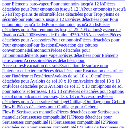
pour Eléments pare-vapeur
Pour entonnoirs jusqu'à 12 l/s
Pièces
détachées pour Pour entonnoirs jusqu'à 12 l/s
Pour entonnoirs jusqu'à
25 l/s
Trop-pleins de sécurité
Pièces détachées pour Trop-pleins de
sécurité
Pour entonnoirs jusqu'à 12 l/s
Pièces détachées pour Pour
entonnoirs jusqu'à 12 l/s
Pour entonnoirs jusqu'à 25 l/s
Pièces
détachées pour Pour entonnoirs jusqu'à 25 l/s
Fixations
Système de
fixation d40–200
Système de fixation d250–315
Accessoires
Pièces
détachées pour Accessoires
Pour entonnoirs
Pièces détachées pour
Pour entonnoirs
Pour fixations
Evacuation des toitures
conventionnelle
Entonnoirs
Pièces détachées pour
Entonnoirs
Eléments pare-vapeur
Pièces détachées pour Eléments
pare-vapeur
Accessoires
Pièces détachées pour
Accessoires
Evacuation des sols
Evacuation de surface pour
l'intérieur et l'extérieur
Pièces détachées pour Evacuation de surface
pour l'intérieur et l'extérieur
Avaloirs de sol 10 x 10 cm
Pièces
détachées pour Avaloirs de sol 10 x 10 cm
Avaloirs de sol 13 x 13
cm
Pièces détachées pour Avaloirs de sol 13 x 13 cm
Siphons de sol
pour balcons et terrasses, 13 x 13 cm
Pièces détachées pour Siphons
de sol pour balcons et terrasses, 13 x 13 cm
Accessoires
Pièces
détachées pour Accessoires
Outillage
Outillage
Outillage pour Geberit
FlowFit
Pièces détachées pour Outillage pour Geberit
FlowFit
Sertisseuses manuelles
Pièces détachées pour Sertisseuses
manuelles
Sertisseuses compatibilité [1]
Pièces détachées pour
Sertisseuses compatibilité [1]
Sertisseuses compatibilité [2]
Pièces
détachées pour Sertisseuses compatibilité [2]
Outils de façonnage de