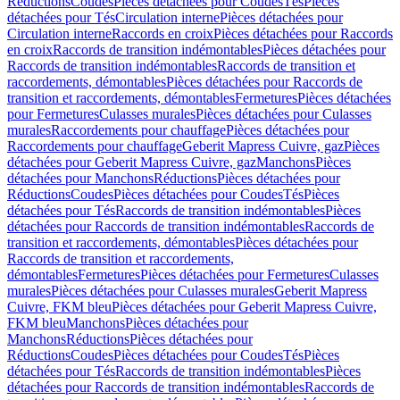
Réductions
Coudes
Pièces détachées pour Coudes
Tés
Pièces
détachées pour Tés
Circulation interne
Pièces détachées pour
Circulation interne
Raccords en croix
Pièces détachées pour Raccords
en croix
Raccords de transition indémontables
Pièces détachées pour
Raccords de transition indémontables
Raccords de transition et
raccordements, démontables
Pièces détachées pour Raccords de
transition et raccordements, démontables
Fermetures
Pièces détachées
pour Fermetures
Culasses murales
Pièces détachées pour Culasses
murales
Raccordements pour chauffage
Pièces détachées pour
Raccordements pour chauffage
Geberit Mapress Cuivre, gaz
Pièces
détachées pour Geberit Mapress Cuivre, gaz
Manchons
Pièces
détachées pour Manchons
Réductions
Pièces détachées pour
Réductions
Coudes
Pièces détachées pour Coudes
Tés
Pièces
détachées pour Tés
Raccords de transition indémontables
Pièces
détachées pour Raccords de transition indémontables
Raccords de
transition et raccordements, démontables
Pièces détachées pour
Raccords de transition et raccordements,
démontables
Fermetures
Pièces détachées pour Fermetures
Culasses
murales
Pièces détachées pour Culasses murales
Geberit Mapress
Cuivre, FKM bleu
Pièces détachées pour Geberit Mapress Cuivre,
FKM bleu
Manchons
Pièces détachées pour
Manchons
Réductions
Pièces détachées pour
Réductions
Coudes
Pièces détachées pour Coudes
Tés
Pièces
détachées pour Tés
Raccords de transition indémontables
Pièces
détachées pour Raccords de transition indémontables
Raccords de