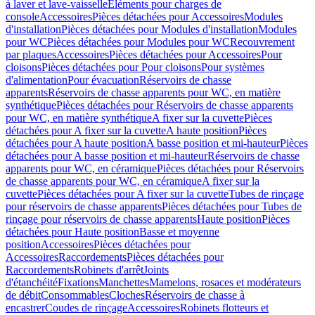
à laver et lave-vaisselle
Eléments pour charges de
console
Accessoires
Pièces détachées pour Accessoires
Modules
d'installation
Pièces détachées pour Modules d'installation
Modules
pour WC
Pièces détachées pour Modules pour WC
Recouvrement
par plaques
Accessoires
Pièces détachées pour Accessoires
Pour
cloisons
Pièces détachées pour Pour cloisons
Pour systèmes
d'alimentation
Pour évacuation
Réservoirs de chasse
apparents
Réservoirs de chasse apparents pour WC, en matière
synthétique
Pièces détachées pour Réservoirs de chasse apparents
pour WC, en matière synthétique
A fixer sur la cuvette
Pièces
détachées pour A fixer sur la cuvette
A haute position
Pièces
détachées pour A haute position
A basse position et mi-hauteur
Pièces
détachées pour A basse position et mi-hauteur
Réservoirs de chasse
apparents pour WC, en céramique
Pièces détachées pour Réservoirs
de chasse apparents pour WC, en céramique
A fixer sur la
cuvette
Pièces détachées pour A fixer sur la cuvette
Tubes de rinçage
pour réservoirs de chasse apparents
Pièces détachées pour Tubes de
rinçage pour réservoirs de chasse apparents
Haute position
Pièces
détachées pour Haute position
Basse et moyenne
position
Accessoires
Pièces détachées pour
Accessoires
Raccordements
Pièces détachées pour
Raccordements
Robinets d'arrêt
Joints
d'étanchéité
Fixations
Manchettes
Mamelons, rosaces et modérateurs
de débit
Consommables
Cloches
Réservoirs de chasse à
encastrer
Coudes de rinçage
Accessoires
Robinets flotteurs et