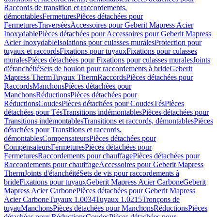
Raccords de transition et raccordements,
démontables
Fermetures
Pièces détachées pour
Fermetures
Traversées
Accessoires pour Geberit Mapress Acier
Inoxydable
Pièces détachées pour Accessoires pour Geberit Mapress
Acier Inoxydable
Isolations pour culasses murales
Protection pour
tuyaux et raccords
Fixations pour tuyaux
Fixations pour culasses
murales
Pièces détachées pour Fixations pour culasses murales
Joints
d'étanchéité
Sets de boulon pour raccordements à bride
Geberit
Mapress Therm
Tuyaux Therm
Raccords
Pièces détachées pour
Raccords
Manchons
Pièces détachées pour
Manchons
Réductions
Pièces détachées pour
Réductions
Coudes
Pièces détachées pour Coudes
Tés
Pièces
détachées pour Tés
Transitions indémontables
Pièces détachées pour
Transitions indémontables
Transitions et raccords, démontables
Pièces
détachées pour Transitions et raccords,
démontables
Compensateurs
Pièces détachées pour
Compensateurs
Fermetures
Pièces détachées pour
Fermetures
Raccordements pour chauffage
Pièces détachées pour
Raccordements pour chauffage
Accessoires pour Geberit Mapress
Therm
Joints d'étanchéité
Sets de vis pour raccordements à
bride
Fixations pour tuyaux
Geberit Mapress Acier Carbone
Geberit
Mapress Acier Carbone
Pièces détachées pour Geberit Mapress
Acier Carbone
Tuyaux 1.0034
Tuyaux 1.0215
Tronçons de
tuyau
Manchons
Pièces détachées pour Manchons
Réductions
Pièces
détachées pour Réductions
Coudes
Pièces détachées pour