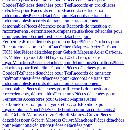
Coudes
Tés
Pièces détachées pour Tés
Raccords en croix
Pièces
détachées pour Raccords en croix
Raccords de transition
indémontables
Pièces détachées pour Raccords de transition
indémontables
Raccords de transition et raccordements,
démontables
Pièces détachées pour Raccords de transition et
raccordements, démontables
Compensateurs
Pièces détachées pour
Compensateurs
Fermetures
Pièces détachées pour
Fermetures
Raccordements pour chauffage
Pièces détachées pour
Raccordements pour chauffage
Geberit Mapress Acier Carbone,
FKM bleu
Pièces détachées pour Geberit Mapress Acier Carbone,
FKM bleu
Tuyaux 1.0034
Tuyaux 1.0215
Tronçons de
tuyau
Manchons
Pièces détachées pour Manchons
Réductions
Pièces
détachées pour Réductions
Coudes
Pièces détachées pour
Coudes
Tés
Pièces détachées pour Tés
Raccords de transition
indémontables
Pièces détachées pour Raccords de transition
indémontables
Raccords de transition et raccordements,
démontables
Pièces détachées pour Raccords de transition et
raccordements, démontables
Fermetures
Pièces détachées pour
Fermetures
Accessoires pour Geberit Mapress Acier
Carbone
Protection pour tuyaux et raccords
Fixations pour
tuyaux
Joints d'étanchéité
Sets de boulon pour raccordements à
bride
Geberit Mapress Cuivre
Geberit Mapress Cuivre
Pièces
détachées pour Geberit Mapress Cuivre
Manchons
Pièces détachées
pour Manchons
Réductions
Pièces détachées pour