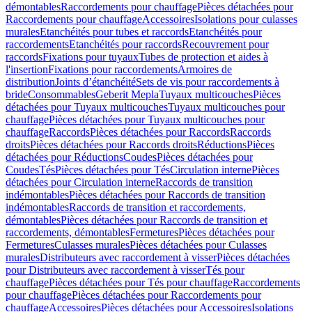
démontables
Raccordements pour chauffage
Pièces détachées pour
Raccordements pour chauffage
Accessoires
Isolations pour culasses
murales
Etanchéités pour tubes et raccords
Etanchéités pour
raccordements
Etanchéités pour raccords
Recouvrement pour
raccords
Fixations pour tuyaux
Tubes de protection et aides à
l'insertion
Fixations pour raccordements
Armoires de
distribution
Joints d’étanchéité
Sets de vis pour raccordements à
bride
Consommables
Geberit Mepla
Tuyaux multicouches
Pièces
détachées pour Tuyaux multicouches
Tuyaux multicouches pour
chauffage
Pièces détachées pour Tuyaux multicouches pour
chauffage
Raccords
Pièces détachées pour Raccords
Raccords
droits
Pièces détachées pour Raccords droits
Réductions
Pièces
détachées pour Réductions
Coudes
Pièces détachées pour
Coudes
Tés
Pièces détachées pour Tés
Circulation interne
Pièces
détachées pour Circulation interne
Raccords de transition
indémontables
Pièces détachées pour Raccords de transition
indémontables
Raccords de transition et raccordements,
démontables
Pièces détachées pour Raccords de transition et
raccordements, démontables
Fermetures
Pièces détachées pour
Fermetures
Culasses murales
Pièces détachées pour Culasses
murales
Distributeurs avec raccordement à visser
Pièces détachées
pour Distributeurs avec raccordement à visser
Tés pour
chauffage
Pièces détachées pour Tés pour chauffage
Raccordements
pour chauffage
Pièces détachées pour Raccordements pour
chauffage
Accessoires
Pièces détachées pour Accessoires
Isolations