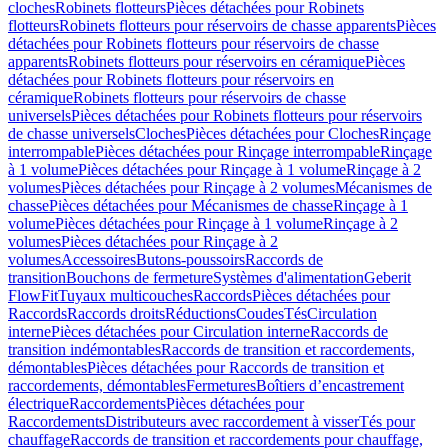
cloches
Robinets flotteurs
Pièces détachées pour Robinets
flotteurs
Robinets flotteurs pour réservoirs de chasse apparents
Pièces
détachées pour Robinets flotteurs pour réservoirs de chasse
apparents
Robinets flotteurs pour réservoirs en céramique
Pièces
détachées pour Robinets flotteurs pour réservoirs en
céramique
Robinets flotteurs pour réservoirs de chasse
universels
Pièces détachées pour Robinets flotteurs pour réservoirs
de chasse universels
Cloches
Pièces détachées pour Cloches
Rinçage
interrompable
Pièces détachées pour Rinçage interrompable
Rinçage
à 1 volume
Pièces détachées pour Rinçage à 1 volume
Rinçage à 2
volumes
Pièces détachées pour Rinçage à 2 volumes
Mécanismes de
chasse
Pièces détachées pour Mécanismes de chasse
Rinçage à 1
volume
Pièces détachées pour Rinçage à 1 volume
Rinçage à 2
volumes
Pièces détachées pour Rinçage à 2
volumes
Accessoires
Butons-poussoirs
Raccords de
transition
Bouchons de fermeture
Systèmes d'alimentation
Geberit
FlowFit
Tuyaux multicouches
Raccords
Pièces détachées pour
Raccords
Raccords droits
Réductions
Coudes
Tés
Circulation
interne
Pièces détachées pour Circulation interne
Raccords de
transition indémontables
Raccords de transition et raccordements,
démontables
Pièces détachées pour Raccords de transition et
raccordements, démontables
Fermetures
Boîtiers d’encastrement
électrique
Raccordements
Pièces détachées pour
Raccordements
Distributeurs avec raccordement à visser
Tés pour
chauffage
Raccords de transition et raccordements pour chauffage,