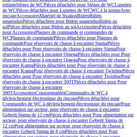
enfants
Sièges de WC
Pièces détachées pour Sièges de WC
Lunettes
de WC
Pièces détachées pour Lunettes de WC
WC à la turque
Avec
rinçage
Accessoires
Matériel de fixation
Bidets
Bidets
suspendus
Pièces détachées pour Bidets suspendus
Bidets au
sol
Pièces détachées pour Bidets au sol
Accessoires
Pièces détachées
pour Accessoires
Plaques de commande et commandes de
WC
Plaques de commande
Pièces détachées pour Plaques de
commande
Pour réservoirs de chasse à encastrer Sigma
Pièces
détachées pour Pour réservoirs de chasse à encastrer Sigma
Pour
réservoirs de chasse à encastrer Omega
Pièces détachées pour Pour
réservoirs de chasse à encastrer Omega
Pour réservoirs de chasse à
encastrer Kappa
Pièces détachées pour Pour réservoirs de chasse à
encastrer Kappa
Pour réservoirs de chasse à encastrer Twinline
Pièces
détachées pour Pour réservoirs de chasse à encastrer Twinline
Pour
réservoirs de chasse à encastrer 300T
Pièces détachées pour Pour
réservoirs de chasse à encastrer
300T
Accessoires
Consommables
Commandes de WC à
déclenchement électronique du rinçage
Pièces détachées pour
Commandes de WC à déclenchement électronique du rinçage
Pour
alimentation sur secteur, pour réservoirs de chasse à encastrer
Geberit Sigma de 12 cm
Pièces détachées pour Pour alimentation sur
secteur, pour réservoirs de chasse à encastrer Geberit Sigma de
12 cm
Pour alimentation sur secteur, pour réservoirs de chasse à
encastrer Geberit Sigma de 8 cm
Pièces détachées pour Pour
alimentation sur secteur, pour réservoirs de chasse à encastrer