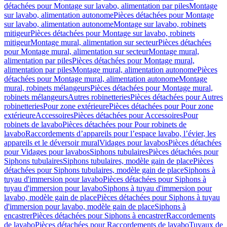
détachées pour Montage sur lavabo, alimentation par piles
Montage
sur lavabo, alimentation autonome
Pièces détachées pour Montage
sur lavabo, alimentation autonome
Montage sur lavabo, robinets
mitigeur
Pièces détachées pour Montage sur lavabo, robinets
mitigeur
Montage mural, alimentation sur secteur
Pièces détachées
pour Montage mural, alimentation sur secteur
Montage mural,
alimentation par piles
Pièces détachées pour Montage mural,
alimentation par piles
Montage mural, alimentation autonome
Pièces
détachées pour Montage mural, alimentation autonome
Montage
mural, robinets mélangeurs
Pièces détachées pour Montage mural,
robinets mélangeurs
Autres robinetteries
Pièces détachées pour Autres
robinetteries
Pour zone extérieure
Pièces détachées pour Pour zone
extérieure
Accessoires
Pièces détachées pour Accessoires
Pour
robinets de lavabo
Pièces détachées pour Pour robinets de
lavabo
Raccordements d’appareils pour l’espace lavabo, l’évier, les
appareils et le déversoir mural
Vidages pour lavabos
Pièces détachées
pour Vidages pour lavabos
Siphons tubulaires
Pièces détachées pour
Siphons tubulaires
Siphons tubulaires, modèle gain de place
Pièces
détachées pour Siphons tubulaires, modèle gain de place
Siphons à
tuyau d'immersion pour lavabo
Pièces détachées pour Siphons à
tuyau d'immersion pour lavabo
Siphons à tuyau d'immersion pour
lavabo, modèle gain de place
Pièces détachées pour Siphons à tuyau
d'immersion pour lavabo, modèle gain de place
Siphons à
encastrer
Pièces détachées pour Siphons à encastrer
Raccordements
de lavabo
Pièces détachées pour Raccordements de lavabo
Tuyaux de