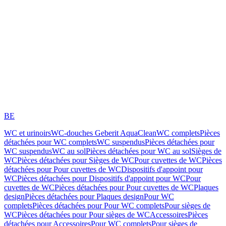
BE
WC et urinoirs
WC-douches Geberit AquaClean
WC complets
Pièces
détachées pour WC complets
WC suspendus
Pièces détachées pour
WC suspendus
WC au sol
Pièces détachées pour WC au sol
Sièges de
WC
Pièces détachées pour Sièges de WC
Pour cuvettes de WC
Pièces
détachées pour Pour cuvettes de WC
Dispositifs d'appoint pour
WC
Pièces détachées pour Dispositifs d'appoint pour WC
Pour
cuvettes de WC
Pièces détachées pour Pour cuvettes de WC
Plaques
design
Pièces détachées pour Plaques design
Pour WC
complets
Pièces détachées pour Pour WC complets
Pour sièges de
WC
Pièces détachées pour Pour sièges de WC
Accessoires
Pièces
détachées pour Accessoires
Pour WC complets
Pour sièges de