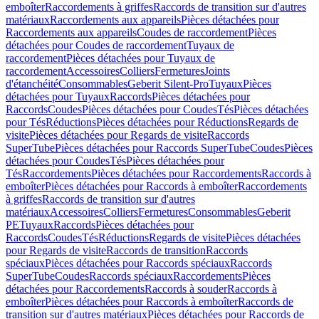
emboîter
Raccordements à griffes
Raccords de transition sur d'autres
matériaux
Raccordements aux appareils
Pièces détachées pour
Raccordements aux appareils
Coudes de raccordement
Pièces
détachées pour Coudes de raccordement
Tuyaux de
raccordement
Pièces détachées pour Tuyaux de
raccordement
Accessoires
Colliers
Fermetures
Joints
d'étanchéité
Consommables
Geberit Silent-Pro
Tuyaux
Pièces
détachées pour Tuyaux
Raccords
Pièces détachées pour
Raccords
Coudes
Pièces détachées pour Coudes
Tés
Pièces détachées
pour Tés
Réductions
Pièces détachées pour Réductions
Regards de
visite
Pièces détachées pour Regards de visite
Raccords
SuperTube
Pièces détachées pour Raccords SuperTube
Coudes
Pièces
détachées pour Coudes
Tés
Pièces détachées pour
Tés
Raccordements
Pièces détachées pour Raccordements
Raccords à
emboîter
Pièces détachées pour Raccords à emboîter
Raccordements
à griffes
Raccords de transition sur d'autres
matériaux
Accessoires
Colliers
Fermetures
Consommables
Geberit
PE
Tuyaux
Raccords
Pièces détachées pour
Raccords
Coudes
Tés
Réductions
Regards de visite
Pièces détachées
pour Regards de visite
Raccords de transition
Raccords
spéciaux
Pièces détachées pour Raccords spéciaux
Raccords
SuperTube
Coudes
Raccords spéciaux
Raccordements
Pièces
détachées pour Raccordements
Raccords à souder
Raccords à
emboîter
Pièces détachées pour Raccords à emboîter
Raccords de
transition sur d'autres matériaux
Pièces détachées pour Raccords de