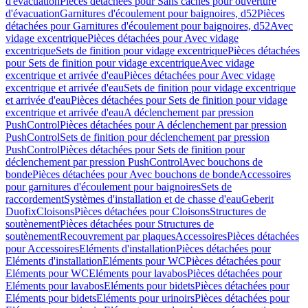
d'évacuation
Pièces détachées pour Sans caches pour ouverture
d'évacuation
Garnitures d'écoulement pour baignoires, d52
Pièces
détachées pour Garnitures d'écoulement pour baignoires, d52
Avec
vidage excentrique
Pièces détachées pour Avec vidage
excentrique
Sets de finition pour vidage excentrique
Pièces détachées
pour Sets de finition pour vidage excentrique
Avec vidage
excentrique et arrivée d'eau
Pièces détachées pour Avec vidage
excentrique et arrivée d'eau
Sets de finition pour vidage excentrique
et arrivée d'eau
Pièces détachées pour Sets de finition pour vidage
excentrique et arrivée d'eau
A déclenchement par pression
PushControl
Pièces détachées pour A déclenchement par pression
PushControl
Sets de finition pour déclenchement par pression
PushControl
Pièces détachées pour Sets de finition pour
déclenchement par pression PushControl
Avec bouchons de
bonde
Pièces détachées pour Avec bouchons de bonde
Accessoires
pour garnitures d'écoulement pour baignoires
Sets de
raccordement
Systèmes d'installation et de chasse d'eau
Geberit
Duofix
Cloisons
Pièces détachées pour Cloisons
Structures de
soutènement
Pièces détachées pour Structures de
soutènement
Recouvrement par plaques
Accessoires
Pièces détachées
pour Accessoires
Eléments d'installation
Pièces détachées pour
Eléments d'installation
Eléments pour WC
Pièces détachées pour
Eléments pour WC
Eléments pour lavabos
Pièces détachées pour
Eléments pour lavabos
Eléments pour bidets
Pièces détachées pour
Eléments pour bidets
Eléments pour urinoirs
Pièces détachées pour