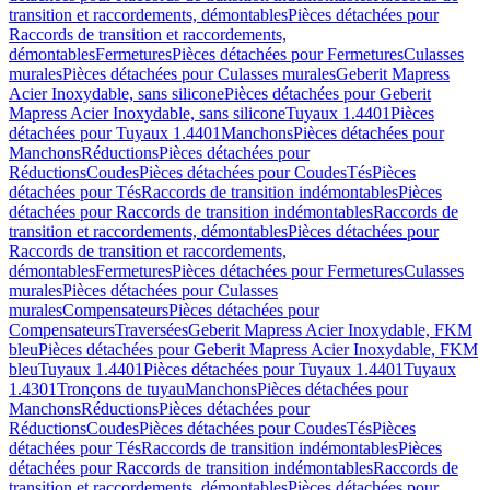
transition et raccordements, démontables
Pièces détachées pour
Raccords de transition et raccordements,
démontables
Fermetures
Pièces détachées pour Fermetures
Culasses
murales
Pièces détachées pour Culasses murales
Geberit Mapress
Acier Inoxydable, sans silicone
Pièces détachées pour Geberit
Mapress Acier Inoxydable, sans silicone
Tuyaux 1.4401
Pièces
détachées pour Tuyaux 1.4401
Manchons
Pièces détachées pour
Manchons
Réductions
Pièces détachées pour
Réductions
Coudes
Pièces détachées pour Coudes
Tés
Pièces
détachées pour Tés
Raccords de transition indémontables
Pièces
détachées pour Raccords de transition indémontables
Raccords de
transition et raccordements, démontables
Pièces détachées pour
Raccords de transition et raccordements,
démontables
Fermetures
Pièces détachées pour Fermetures
Culasses
murales
Pièces détachées pour Culasses
murales
Compensateurs
Pièces détachées pour
Compensateurs
Traversées
Geberit Mapress Acier Inoxydable, FKM
bleu
Pièces détachées pour Geberit Mapress Acier Inoxydable, FKM
bleu
Tuyaux 1.4401
Pièces détachées pour Tuyaux 1.4401
Tuyaux
1.4301
Tronçons de tuyau
Manchons
Pièces détachées pour
Manchons
Réductions
Pièces détachées pour
Réductions
Coudes
Pièces détachées pour Coudes
Tés
Pièces
détachées pour Tés
Raccords de transition indémontables
Pièces
détachées pour Raccords de transition indémontables
Raccords de
transition et raccordements, démontables
Pièces détachées pour