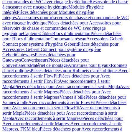
et commandes de WC avec rinçage hygiénique
Réservoirs de chasse
à encastrer avec rinçage hygiénique
Modules d'hygiène
intégrés
Pièces détachées pour Modules d'hygiène
intégrés
Accessoires pour réservoirs de chasse et commandes de WC
avec rinçage hygiénique
Pièces détachées pour Accessoires pour
réservoirs de chasse et commandes de WC avec rinçage
hygiénique
Capteurs
Câbles
Blocs d’alimentation
Pièces détachées
pour Blocs d’alimentation
Composants réseau
Accessoires Geberit
Connect pour système d'hygiène Geberit
Pièces détachées pour
Accessoires Geberit Connect pour système d'hygiène
Geberit
Gateways
Pièces détachées pour
Gateways
Convertisseurs
Pièces détachées pour
Convertisseurs
Matériel de montage
Armatures pour tuyaux
Robinets
d'arrêt obliques
Pièces détachées pour Robinets d'arrêt obliques
Avec
raccordements à sertir FlowFit
Pièces détachées pour Avec
raccordements à sertir FlowFit
Avec raccordements à sertir
Mepla
Pièces détachées pour Avec raccordements à sertir Mepla
Avec
raccordements à sertir Mapress
Pièces détachées pour Avec
raccordements à sertir Mapress
Vannes à bille
Pièces détachées pour
Vannes à bille
Avec raccordements à sertir FlowFit
Pièces détachées
pour Avec raccordements à sertir FlowFit
Avec raccordements à
sertir Mepla
Pièces détachées pour Avec raccordements à sertir
Mepla
Avec raccordements à sertir Mapress
Pièces détachées pour
Avec raccordements à sertir Mapress
Avec raccordements à sertir
Mapress, FKM bleu
Pièces détachées pour Avec raccordements à