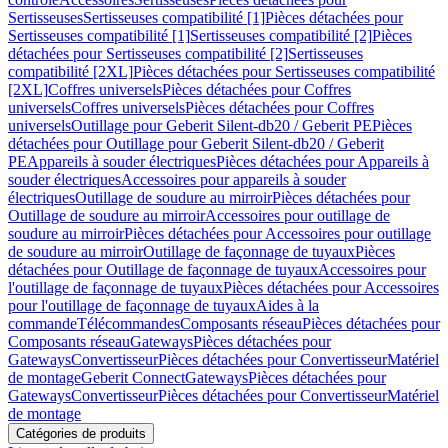
Sertisseuses
Sertisseuses compatibilité [1]
Pièces détachées pour
Sertisseuses compatibilité [1]
Sertisseuses compatibilité [2]
Pièces
détachées pour Sertisseuses compatibilité [2]
Sertisseuses
compatibilité [2XL]
Pièces détachées pour Sertisseuses compatibilité
[2XL]
Coffres universels
Pièces détachées pour Coffres
universels
Coffres universels
Pièces détachées pour Coffres
universels
Outillage pour Geberit Silent-db20 / Geberit PE
Pièces
détachées pour Outillage pour Geberit Silent-db20 / Geberit
PE
Appareils à souder électriques
Pièces détachées pour Appareils à
souder électriques
Accessoires pour appareils à souder
électriques
Outillage de soudure au mirroir
Pièces détachées pour
Outillage de soudure au mirroir
Accessoires pour outillage de
soudure au mirroir
Pièces détachées pour Accessoires pour outillage
de soudure au mirroir
Outillage de façonnage de tuyaux
Pièces
détachées pour Outillage de façonnage de tuyaux
Accessoires pour
l'outillage de façonnage de tuyaux
Pièces détachées pour Accessoires
pour l'outillage de façonnage de tuyaux
Aides à la
commande
Télécommandes
Composants réseau
Pièces détachées pour
Composants réseau
Gateways
Pièces détachées pour
Gateways
Convertisseur
Pièces détachées pour Convertisseur
Matériel
de montage
Geberit Connect
Gateways
Pièces détachées pour
Gateways
Convertisseur
Pièces détachées pour Convertisseur
Matériel
de montage
Catégories de produits