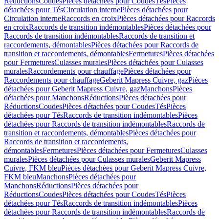
Réductions
Coudes
Pièces détachées pour Coudes
Tés
Pièces
détachées pour Tés
Circulation interne
Pièces détachées pour
Circulation interne
Raccords en croix
Pièces détachées pour Raccords
en croix
Raccords de transition indémontables
Pièces détachées pour
Raccords de transition indémontables
Raccords de transition et
raccordements, démontables
Pièces détachées pour Raccords de
transition et raccordements, démontables
Fermetures
Pièces détachées
pour Fermetures
Culasses murales
Pièces détachées pour Culasses
murales
Raccordements pour chauffage
Pièces détachées pour
Raccordements pour chauffage
Geberit Mapress Cuivre, gaz
Pièces
détachées pour Geberit Mapress Cuivre, gaz
Manchons
Pièces
détachées pour Manchons
Réductions
Pièces détachées pour
Réductions
Coudes
Pièces détachées pour Coudes
Tés
Pièces
détachées pour Tés
Raccords de transition indémontables
Pièces
détachées pour Raccords de transition indémontables
Raccords de
transition et raccordements, démontables
Pièces détachées pour
Raccords de transition et raccordements,
démontables
Fermetures
Pièces détachées pour Fermetures
Culasses
murales
Pièces détachées pour Culasses murales
Geberit Mapress
Cuivre, FKM bleu
Pièces détachées pour Geberit Mapress Cuivre,
FKM bleu
Manchons
Pièces détachées pour
Manchons
Réductions
Pièces détachées pour
Réductions
Coudes
Pièces détachées pour Coudes
Tés
Pièces
détachées pour Tés
Raccords de transition indémontables
Pièces
détachées pour Raccords de transition indémontables
Raccords de