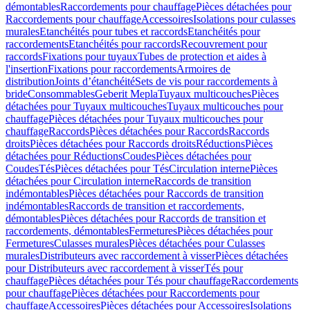
démontables
Raccordements pour chauffage
Pièces détachées pour
Raccordements pour chauffage
Accessoires
Isolations pour culasses
murales
Etanchéités pour tubes et raccords
Etanchéités pour
raccordements
Etanchéités pour raccords
Recouvrement pour
raccords
Fixations pour tuyaux
Tubes de protection et aides à
l'insertion
Fixations pour raccordements
Armoires de
distribution
Joints d’étanchéité
Sets de vis pour raccordements à
bride
Consommables
Geberit Mepla
Tuyaux multicouches
Pièces
détachées pour Tuyaux multicouches
Tuyaux multicouches pour
chauffage
Pièces détachées pour Tuyaux multicouches pour
chauffage
Raccords
Pièces détachées pour Raccords
Raccords
droits
Pièces détachées pour Raccords droits
Réductions
Pièces
détachées pour Réductions
Coudes
Pièces détachées pour
Coudes
Tés
Pièces détachées pour Tés
Circulation interne
Pièces
détachées pour Circulation interne
Raccords de transition
indémontables
Pièces détachées pour Raccords de transition
indémontables
Raccords de transition et raccordements,
démontables
Pièces détachées pour Raccords de transition et
raccordements, démontables
Fermetures
Pièces détachées pour
Fermetures
Culasses murales
Pièces détachées pour Culasses
murales
Distributeurs avec raccordement à visser
Pièces détachées
pour Distributeurs avec raccordement à visser
Tés pour
chauffage
Pièces détachées pour Tés pour chauffage
Raccordements
pour chauffage
Pièces détachées pour Raccordements pour
chauffage
Accessoires
Pièces détachées pour Accessoires
Isolations