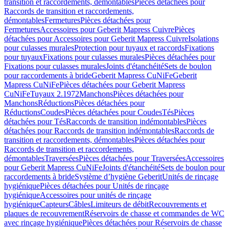
transition et raccordements, démontables
Pièces détachées pour
Raccords de transition et raccordements,
démontables
Fermetures
Pièces détachées pour
Fermetures
Accessoires pour Geberit Mapress Cuivre
Pièces
détachées pour Accessoires pour Geberit Mapress Cuivre
Isolations
pour culasses murales
Protection pour tuyaux et raccords
Fixations
pour tuyaux
Fixations pour culasses murales
Pièces détachées pour
Fixations pour culasses murales
Joints d'étanchéité
Sets de boulon
pour raccordements à bride
Geberit Mapress CuNiFe
Geberit
Mapress CuNiFe
Pièces détachées pour Geberit Mapress
CuNiFe
Tuyaux 2.1972
Manchons
Pièces détachées pour
Manchons
Réductions
Pièces détachées pour
Réductions
Coudes
Pièces détachées pour Coudes
Tés
Pièces
détachées pour Tés
Raccords de transition indémontables
Pièces
détachées pour Raccords de transition indémontables
Raccords de
transition et raccordements, démontables
Pièces détachées pour
Raccords de transition et raccordements,
démontables
Traversées
Pièces détachées pour Traversées
Accessoires
pour Geberit Mapress CuNiFe
Joints d'étanchéité
Sets de boulon pour
raccordements à bride
Système d’hygiène Geberit
Unités de rinçage
hygiénique
Pièces détachées pour Unités de rinçage
hygiénique
Accessoires pour unités de rinçage
hygiénique
Capteurs
Câbles
Limiteurs de débit
Recouvrements et
plaques de recouvrement
Réservoirs de chasse et commandes de WC
avec rinçage hygiénique
Pièces détachées pour Réservoirs de chasse