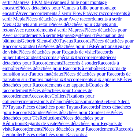
sertir Mapress, FKM bleu
Vannes à bille pour montage
encastré
Pièces détachées pour Vannes à bille pour montage
encastré
Avec raccordements à sertir FlowFit
Avec raccordements à
sertir Mepla
Pièces détachées pour Avec raccordements à sertir
Mepla
Clapets anti-retour
Pièces détachées pour Clapets anti-
retour
Avec raccordements à sertir Mapress
Pièces détachées pour
Avec raccordements à sertir Mapress
Systèmes d'évacuation des
bâtiments
Geberit Silent-db20
Tuyaux
Raccords
Pièces détachées pour
Raccords
Coudes
Tés
Pièces détachées pour Tés
Réductions
Regards
de visite
Pièces détachées pour Regards de visite
Raccords
SuperTube
Coudes
Raccords spéciaux
Raccordements
Pièces
détachées pour Raccordements
Raccords à souder
Raccords à
emboîter
Pièces détachées pour Raccords à emboîter
Raccords de
transition sur d'autres matériaux
Pièces détachées pour Raccords de
transition sur d'autres matériaux
Raccordements aux appareils
Pièces
détachées pour Raccordements aux appareils
Coudes de
raccordement
Pièces détachées pour Coudes de
raccordement
Accessoires
Colliers
Fixations pour
colliers
Fermetures
Joints d'étanchéité
Consommables
Geberit Silent-
PP
Tuyaux
Pièces détachées pour Tuyaux
Raccords
Pièces détachées
pour Raccords
Coudes
Pièces détachées pour Coudes
Tés
Pièces
détachées pour Tés
Réductions
Pièces détachées pour
Réductions
Regards de visite
Pièces détachées pour Regards de
visite
Raccordements
Pièces détachées pour Raccordements
Raccords
à emboîter
Pièces détachées pour Raccords à