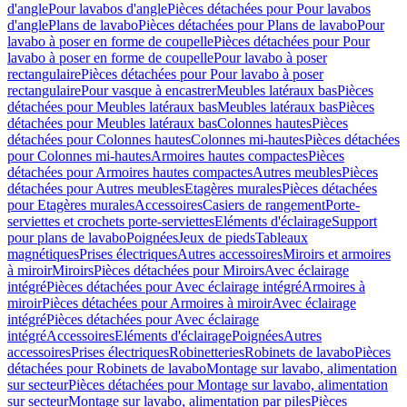
d'angle
Pour lavabos d'angle
Pièces détachées pour Pour lavabos
d'angle
Plans de lavabo
Pièces détachées pour Plans de lavabo
Pour
lavabo à poser en forme de coupelle
Pièces détachées pour Pour
lavabo à poser en forme de coupelle
Pour lavabo à poser
rectangulaire
Pièces détachées pour Pour lavabo à poser
rectangulaire
Pour vasque à encastrer
Meubles latéraux bas
Pièces
détachées pour Meubles latéraux bas
Meubles latéraux bas
Pièces
détachées pour Meubles latéraux bas
Colonnes hautes
Pièces
détachées pour Colonnes hautes
Colonnes mi-hautes
Pièces détachées
pour Colonnes mi-hautes
Armoires hautes compactes
Pièces
détachées pour Armoires hautes compactes
Autres meubles
Pièces
détachées pour Autres meubles
Etagères murales
Pièces détachées
pour Etagères murales
Accessoires
Casiers de rangement
Porte-
serviettes et crochets porte-serviettes
Eléments d'éclairage
Support
pour plans de lavabo
Poignées
Jeux de pieds
Tableaux
magnétiques
Prises électriques
Autres accessoires
Miroirs et armoires
à miroir
Miroirs
Pièces détachées pour Miroirs
Avec éclairage
intégré
Pièces détachées pour Avec éclairage intégré
Armoires à
miroir
Pièces détachées pour Armoires à miroir
Avec éclairage
intégré
Pièces détachées pour Avec éclairage
intégré
Accessoires
Eléments d'éclairage
Poignées
Autres
accessoires
Prises électriques
Robinetteries
Robinets de lavabo
Pièces
détachées pour Robinets de lavabo
Montage sur lavabo, alimentation
sur secteur
Pièces détachées pour Montage sur lavabo, alimentation
sur secteur
Montage sur lavabo, alimentation par piles
Pièces