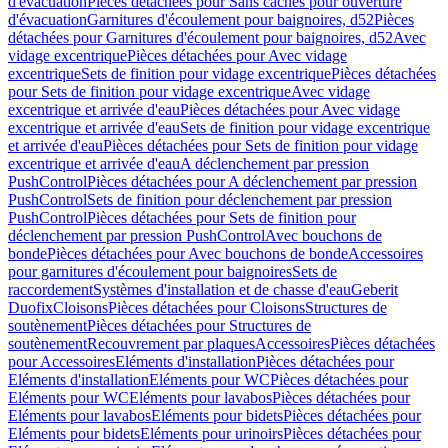
d'évacuation
Pièces détachées pour Sans caches pour ouverture
d'évacuation
Garnitures d'écoulement pour baignoires, d52
Pièces
détachées pour Garnitures d'écoulement pour baignoires, d52
Avec
vidage excentrique
Pièces détachées pour Avec vidage
excentrique
Sets de finition pour vidage excentrique
Pièces détachées
pour Sets de finition pour vidage excentrique
Avec vidage
excentrique et arrivée d'eau
Pièces détachées pour Avec vidage
excentrique et arrivée d'eau
Sets de finition pour vidage excentrique
et arrivée d'eau
Pièces détachées pour Sets de finition pour vidage
excentrique et arrivée d'eau
A déclenchement par pression
PushControl
Pièces détachées pour A déclenchement par pression
PushControl
Sets de finition pour déclenchement par pression
PushControl
Pièces détachées pour Sets de finition pour
déclenchement par pression PushControl
Avec bouchons de
bonde
Pièces détachées pour Avec bouchons de bonde
Accessoires
pour garnitures d'écoulement pour baignoires
Sets de
raccordement
Systèmes d'installation et de chasse d'eau
Geberit
Duofix
Cloisons
Pièces détachées pour Cloisons
Structures de
soutènement
Pièces détachées pour Structures de
soutènement
Recouvrement par plaques
Accessoires
Pièces détachées
pour Accessoires
Eléments d'installation
Pièces détachées pour
Eléments d'installation
Eléments pour WC
Pièces détachées pour
Eléments pour WC
Eléments pour lavabos
Pièces détachées pour
Eléments pour lavabos
Eléments pour bidets
Pièces détachées pour
Eléments pour bidets
Eléments pour urinoirs
Pièces détachées pour