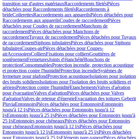
transition sur d'autres matériaux
Raccordements filetés
Pièces
détachées pour Raccordements filetés
Raccordements à
bride
Collerettes
Raccordements aux appareils
Pièces détachées pour
Raccordements aux appareils
Coudes de raccordement
Pièces
détachées pour Coudes de raccordement
Manchons de
raccordement
Pièces détachées pour Manchons de
raccordement
Tuyaux de raccordement
Pièces détachées pour Tuyaux
de raccordement
Siphons tubulaires
Pièces détachées pour Siphons
tubulaires
Coupes-air
Pièces détachées pour Coupes-
air
Accessoires
Colliers
Fixations pour colliers
Gouttières de
soutènement
Fermetures
Joints d'étanchéité
Bouchons de
protection
Consommables
Protection incendie, protection acoustique
et protection contre l'humidité
Protection incendie
Systèmes de
fermeture pour plafond
Protection acoustique
Isolations pour isolation
des bruits solidiens
Isolations pour l'isolation des bruits solidiens et
aériens
Protection contre l'humidité
Etanchements
Valves d'aération
pour évacuation
Valves d'aération
Pièces détachées pour Valves
d'aération
Valves de retenue d'énergie
Evacuation des toitures Geberit
Pluvia
Entonnoirs
Pièces détachées pour Entonnoirs
Entonnoirs
jusqu'à 12 l/s
Pièces détachées pour Entonnoirs jusqu'à 12
l/s
Entonnoirs jusqu'à 25 l/s
Pièces détachées pour Entonnoirs jusqu'à
25 l/s
Entonnoirs pour chéneaux
Pièces détachées pour Entonnoirs
pour chéneaux
Entonnoirs jusqu'à 12 l/s
Pièces détachées pour
Entonnoirs jusqu'à 12 l/s
Entonnoirs jusqu'à 25 l/s
Pièces détachées
pour Entonnoirs jusqu'à 25 l/s
Eléments pare-vapeur
Pièces détachées