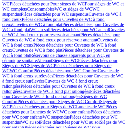
WC
Pièces détachées pour Pour sièges de WC
Pour sièges de WC et
WC complets
Consommables
WC et sièges de WC
WC
suspendus
Pièces détachées pour WC suspendus
Cuvettes de WC à
fond creux
Pièces détachées pour Cuvettes de WC à fond
creux
Cuvettes de WC à fond plat
Pièces détachées pour Cuvettes de
WC à fond plat
WC au sol
Pièces détachées pour WC au sol
Cuvettes
de WC à fond creux pour réservoir attenant
Pièces détachées pour
Cuvettes de WC à fond creux pour réservoir attenant
Cuvettes de
WC à fond creux
Pièces détachées pour Cuvettes de WC à fond
creux
Cuvettes de WC à fond plat
Pièces détachées pour Cuvettes de
WC à fond plat
Réservoirs de chasse apparents pour WC, en
céramique sanitaire
Attenant
Sièges de WC
Pièces détachées pour
Sièges de WC
Sièges de WC
Pièces détachées pour Sièges de
WC
WC Comfort
Pièces détachées pour WC Comfort
Cuvettes de
WC à fond creux surélevées
Pièces détachées pour Cuvettes de WC
à fond creux surélevées
Cuvettes de WC à fond creux
rallongées
Pièces détachées pour Cuvettes de WC à fond creux
rallongées
Cuvettes de WC à fond plat rallongées
Pièces détachées
pour Cuvettes de WC à fond plat rallongées
Sièges de WC
Comfort
Pièces détachées pour Sièges de WC Comfort
Sièges de
WC
Pièces détachées pour Sièges de WC
Lunettes de WC
Pièces
détachées pour Lunettes de WC
WC pour enfants
Pièces détachées
pour WC pour enfants
WC suspendus
Pièces détachées pour WC
suspendus
WC au sol
Pièces détachées pour WC au sol
Sièges de WC
pour enfants
Pièces détachées pour Sièges de WC pour