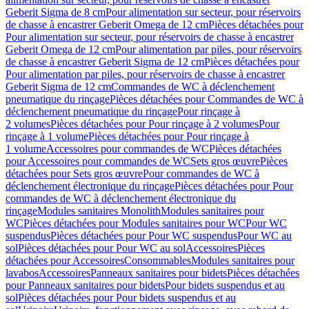
Geberit Sigma de 8 cm
Pour alimentation sur secteur, pour réservoirs
de chasse à encastrer Geberit Omega de 12 cm
Pièces détachées pour
Pour alimentation sur secteur, pour réservoirs de chasse à encastrer
Geberit Omega de 12 cm
Pour alimentation par piles, pour réservoirs
de chasse à encastrer Geberit Sigma de 12 cm
Pièces détachées pour
Pour alimentation par piles, pour réservoirs de chasse à encastrer
Geberit Sigma de 12 cm
Commandes de WC à déclenchement
pneumatique du rinçage
Pièces détachées pour Commandes de WC à
déclenchement pneumatique du rinçage
Pour rinçage à
2 volumes
Pièces détachées pour Pour rinçage à 2 volumes
Pour
rinçage à 1 volume
Pièces détachées pour Pour rinçage à
1 volume
Accessoires pour commandes de WC
Pièces détachées
pour Accessoires pour commandes de WC
Sets gros œuvre
Pièces
détachées pour Sets gros œuvre
Pour commandes de WC à
déclenchement électronique du rinçage
Pièces détachées pour Pour
commandes de WC à déclenchement électronique du
rinçage
Modules sanitaires Monolith
Modules sanitaires pour
WC
Pièces détachées pour Modules sanitaires pour WC
Pour WC
suspendus
Pièces détachées pour Pour WC suspendus
Pour WC au
sol
Pièces détachées pour Pour WC au sol
Accessoires
Pièces
détachées pour Accessoires
Consommables
Modules sanitaires pour
lavabos
Accessoires
Panneaux sanitaires pour bidets
Pièces détachées
pour Panneaux sanitaires pour bidets
Pour bidets suspendus et au
sol
Pièces détachées pour Pour bidets suspendus et au