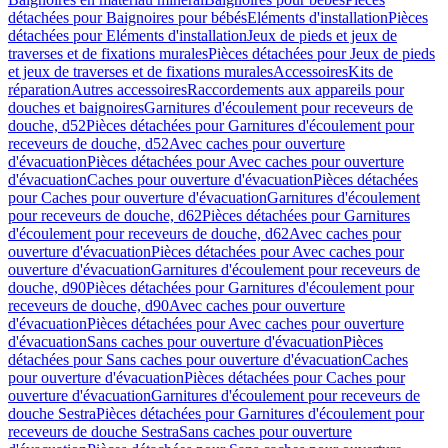
détachées pour Baignoires pour bébés
Eléments d'installation
Pièces
détachées pour Eléments d'installation
Jeux de pieds et jeux de
traverses et de fixations murales
Pièces détachées pour Jeux de pieds
et jeux de traverses et de fixations murales
Accessoires
Kits de
réparation
Autres accessoires
Raccordements aux appareils pour
douches et baignoires
Garnitures d'écoulement pour receveurs de
douche, d52
Pièces détachées pour Garnitures d'écoulement pour
receveurs de douche, d52
Avec caches pour ouverture
d'évacuation
Pièces détachées pour Avec caches pour ouverture
d'évacuation
Caches pour ouverture d'évacuation
Pièces détachées
pour Caches pour ouverture d'évacuation
Garnitures d'écoulement
pour receveurs de douche, d62
Pièces détachées pour Garnitures
d'écoulement pour receveurs de douche, d62
Avec caches pour
ouverture d'évacuation
Pièces détachées pour Avec caches pour
ouverture d'évacuation
Garnitures d'écoulement pour receveurs de
douche, d90
Pièces détachées pour Garnitures d'écoulement pour
receveurs de douche, d90
Avec caches pour ouverture
d'évacuation
Pièces détachées pour Avec caches pour ouverture
d'évacuation
Sans caches pour ouverture d'évacuation
Pièces
détachées pour Sans caches pour ouverture d'évacuation
Caches
pour ouverture d'évacuation
Pièces détachées pour Caches pour
ouverture d'évacuation
Garnitures d'écoulement pour receveurs de
douche Sestra
Pièces détachées pour Garnitures d'écoulement pour
receveurs de douche Sestra
Sans caches pour ouverture