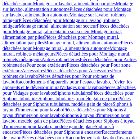
détachées pour Montage sur lavabo, alimentation par piles
Montage
sur lavabo, alimentation autonome
Pièces détachées pour Montage
sur lavabo, alimentation autonome
Montage sur lavabo, robinets
mitigeur
Pièces détachées pour Montage sur lavabo, robinets
mitigeur
Montage mural, alimentation sur secteur
Pièces détachées
pour Montage mural, alimentation sur secteur
Montage mural,
alimentation par piles
Pièces détachées pour Montage mural,
alimentation par piles
Montage mural, alimentation autonome
Pièces
détachées pour Montage mural, alimentation autonome
Montage
mural, robinets mélangeurs
Pièces détachées pour Montage mural,
robinets mélangeurs
Autres robinetteries
Pièces détachées pour Autres
robinetteries
Pour zone extérieure
Pièces détachées pour Pour zone
extérieure
Accessoires
Pièces détachées pour Accessoires
Pour
robinets de lavabo
Pièces détachées pour Pour robinets de
lavabo
Raccordements d’appareils pour l’espace lavabo, l’évier, les
appareils et le déversoir mural
Vidages pour lavabos
Pièces détachées
pour Vidages pour lavabos
Siphons tubulaires
Pièces détachées pour
Siphons tubulaires
Siphons tubulaires, modèle gain de place
Pièces
détachées pour Siphons tubulaires, modèle gain de place
Siphons à
tuyau d'immersion pour lavabo
Pièces détachées pour Siphons à
tuyau d'immersion pour lavabo
Siphons à tuyau d'immersion pour
lavabo, modèle gain de place
Pièces détachées pour Siphons à tuyau
d'immersion pour lavabo, modèle gain de place
Siphons à
encastrer
Pièces détachées pour Siphons à encastrer
Raccordements
de lavabo
Pièces détachées pour Raccordements de lavabo
Tuyaux de