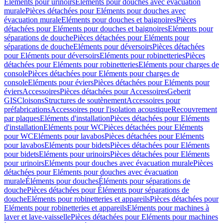
Eléments pour urinoirs
Eléments pour douches avec évacuation
murale
Pièces détachées pour Eléments pour douches avec
évacuation murale
Eléments pour douches et baignoires
Pièces
détachées pour Eléments pour douches et baignoires
Eléments pour
séparations de douche
Pièces détachées pour Eléments pour
séparations de douche
Eléments pour déversoirs
Pièces détachées
pour Eléments pour déversoirs
Eléments pour robinetteries
Pièces
détachées pour Eléments pour robinetteries
Eléments pour charges de
console
Pièces détachées pour Eléments pour charges de
console
Eléments pour éviers
Pièces détachées pour Eléments pour
éviers
Accessoires
Pièces détachées pour Accessoires
Geberit
GIS
Cloisons
Structures de soutènement
Accessoires pour
préfabrications
Accessoires pour l'isolation acoustique
Recouvrement
par plaques
Eléments d'installation
Pièces détachées pour Eléments
d'installation
Eléments pour WC
Pièces détachées pour Eléments
pour WC
Eléments pour lavabos
Pièces détachées pour Eléments
pour lavabos
Eléments pour bidets
Pièces détachées pour Eléments
pour bidets
Eléments pour urinoirs
Pièces détachées pour Eléments
pour urinoirs
Eléments pour douches avec évacuation murale
Pièces
détachées pour Eléments pour douches avec évacuation
murale
Éléments pour douches
Éléments pour séparations de
douche
Pièces détachées pour Éléments pour séparations de
douche
Eléments pour robinetteries et appareils
Pièces détachées pour
Eléments pour robinetteries et appareils
Eléments pour machines à
laver et lave-vaisselle
Pièces détachées pour Eléments pour machines