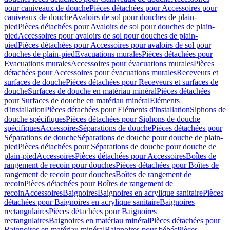
pour caniveaux de douche
Pièces détachées pour Accessoires pour
caniveaux de douche
Avaloirs de sol pour douches de plain-
pied
Pièces détachées pour Avaloirs de sol pour douches de plain-
pied
Accessoires pour avaloirs de sol pour douches de plain-
pied
Pièces détachées pour Accessoires pour avaloirs de sol pour
douches de plain-pied
Evacuations murales
Pièces détachées pour
Evacuations murales
Accessoires pour évacuations murales
Pièces
détachées pour Accessoires pour évacuations murales
Receveurs et
surfaces de douche
Pièces détachées pour Receveurs et surfaces de
douche
Surfaces de douche en matériau minéral
Pièces détachées
pour Surfaces de douche en matériau minéral
Eléments
d'installation
Pièces détachées pour Eléments d'installation
Siphons de
douche spécifiques
Pièces détachées pour Siphons de douche
spécifiques
Accessoires
Séparations de douche
Pièces détachées pour
Séparations de douche
Séparations de douche pour douche de plain-
pied
Pièces détachées pour Séparations de douche pour douche de
plain-pied
Accessoires
Pièces détachées pour Accessoires
Boîtes de
rangement de recoin pour douches
Pièces détachées pour Boîtes de
rangement de recoin pour douches
Boîtes de rangement de
recoin
Pièces détachées pour Boîtes de rangement de
recoin
Accessoires
Baignoires
Baignoires en acrylique sanitaire
Pièces
détachées pour Baignoires en acrylique sanitaire
Baignoires
rectangulaires
Pièces détachées pour Baignoires
rectangulaires
Baignoires en matériau minéral
Pièces détachées pour
Baignoires en matériau minéral
Baignoires pour bébés
Pièces