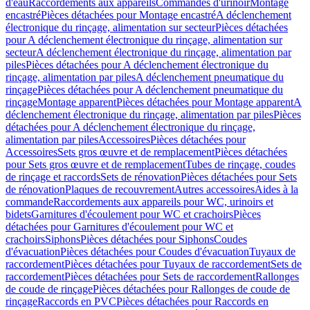
d'eau
Raccordements aux appareils
Commandes d'urinoir
Montage
encastré
Pièces détachées pour Montage encastré
A déclenchement
électronique du rinçage, alimentation sur secteur
Pièces détachées
pour A déclenchement électronique du rinçage, alimentation sur
secteur
A déclenchement électronique du rinçage, alimentation par
piles
Pièces détachées pour A déclenchement électronique du
rinçage, alimentation par piles
A déclenchement pneumatique du
rinçage
Pièces détachées pour A déclenchement pneumatique du
rinçage
Montage apparent
Pièces détachées pour Montage apparent
A
déclenchement électronique du rinçage, alimentation par piles
Pièces
détachées pour A déclenchement électronique du rinçage,
alimentation par piles
Accessoires
Pièces détachées pour
Accessoires
Sets gros œuvre et de remplacement
Pièces détachées
pour Sets gros œuvre et de remplacement
Tubes de rinçage, coudes
de rinçage et raccords
Sets de rénovation
Pièces détachées pour Sets
de rénovation
Plaques de recouvrement
Autres accessoires
Aides à la
commande
Raccordements aux appareils pour WC, urinoirs et
bidets
Garnitures d'écoulement pour WC et crachoirs
Pièces
détachées pour Garnitures d'écoulement pour WC et
crachoirs
Siphons
Pièces détachées pour Siphons
Coudes
d'évacuation
Pièces détachées pour Coudes d'évacuation
Tuyaux de
raccordement
Pièces détachées pour Tuyaux de raccordement
Sets de
raccordement
Pièces détachées pour Sets de raccordement
Rallonges
de coude de rinçage
Pièces détachées pour Rallonges de coude de
rinçage
Raccords en PVC
Pièces détachées pour Raccords en