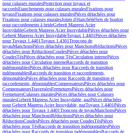
pour culasses murales
Protection pour tuyaux et
raccords
Etanchements pour culasses murales
Fixations pour
tuyaux
Fixations pour culasses murales
Pièces détachées pour
Fixations pour culasses murales
Joints d'étanchéité
Sets de boulon
pour raccordements à bride
Geberit Mapress Acier
Inoxydable
Geberit Mapress Acier Inoxydable
Pièces détachées pour
Geberit Mapress Acier Inoxydable
Tuyaux 1.4401
Pièces détachées
pour Tuyaux 1.4401
Tuyaux 1.4301
Tronçons de
tuyau
Manchons
Pièces détachées pour Manchons
Réductions
Pièces
détachées pour Réductions
Coudes
Pièces détachées pour
Coudes
Tés
Pièces détachées pour Tés
Circulation interne
Pièces
détachées pour Circulation interne
Raccords de transition
indémontables
Pièces détachées pour Raccords de transition
indémontables
Raccords de transition et raccordements,
démontables
Pièces détachées pour Raccords de transition et
raccordements, démontables
Compensateurs
Pièces détachées pour
Compensateurs
Traversées
Fermetures
Pièces détachées pour
Fermetures
Culasses murales
Pièces détachées pour Culasses
murales
Geberit Mapress Acier Inoxydable, gaz
Pièces détachées
pour Geberit Mapress Acier Inoxydable, gaz
Tuyaux 1.4401
Pièces
détachées pour Tuyaux 1.4401
Tronçons de tuyau
Manchons
Pièces
détachées pour Manchons
Réductions
Pièces détachées pour
Réductions
Coudes
Pièces détachées pour Coudes
Tés
Pièces
détachées pour Tés
Raccords de transition indémontables
Pièces
détachées pour Raccords de transition indémontables
Raccords de