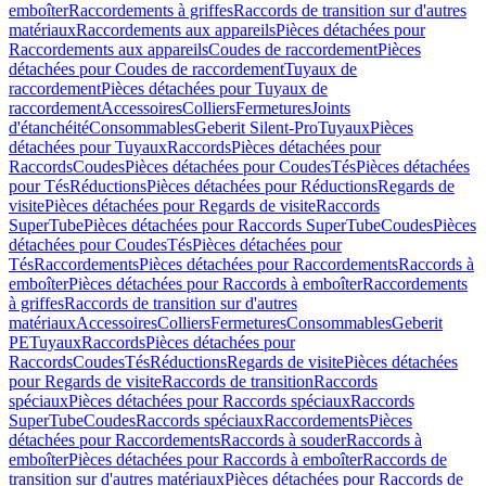
emboîter
Raccordements à griffes
Raccords de transition sur d'autres
matériaux
Raccordements aux appareils
Pièces détachées pour
Raccordements aux appareils
Coudes de raccordement
Pièces
détachées pour Coudes de raccordement
Tuyaux de
raccordement
Pièces détachées pour Tuyaux de
raccordement
Accessoires
Colliers
Fermetures
Joints
d'étanchéité
Consommables
Geberit Silent-Pro
Tuyaux
Pièces
détachées pour Tuyaux
Raccords
Pièces détachées pour
Raccords
Coudes
Pièces détachées pour Coudes
Tés
Pièces détachées
pour Tés
Réductions
Pièces détachées pour Réductions
Regards de
visite
Pièces détachées pour Regards de visite
Raccords
SuperTube
Pièces détachées pour Raccords SuperTube
Coudes
Pièces
détachées pour Coudes
Tés
Pièces détachées pour
Tés
Raccordements
Pièces détachées pour Raccordements
Raccords à
emboîter
Pièces détachées pour Raccords à emboîter
Raccordements
à griffes
Raccords de transition sur d'autres
matériaux
Accessoires
Colliers
Fermetures
Consommables
Geberit
PE
Tuyaux
Raccords
Pièces détachées pour
Raccords
Coudes
Tés
Réductions
Regards de visite
Pièces détachées
pour Regards de visite
Raccords de transition
Raccords
spéciaux
Pièces détachées pour Raccords spéciaux
Raccords
SuperTube
Coudes
Raccords spéciaux
Raccordements
Pièces
détachées pour Raccordements
Raccords à souder
Raccords à
emboîter
Pièces détachées pour Raccords à emboîter
Raccords de
transition sur d'autres matériaux
Pièces détachées pour Raccords de