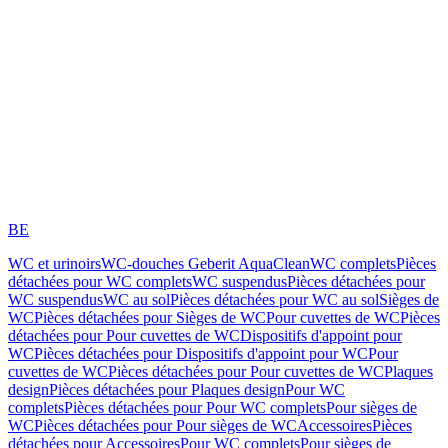
BE
WC et urinoirs
WC-douches Geberit AquaClean
WC complets
Pièces
détachées pour WC complets
WC suspendus
Pièces détachées pour
WC suspendus
WC au sol
Pièces détachées pour WC au sol
Sièges de
WC
Pièces détachées pour Sièges de WC
Pour cuvettes de WC
Pièces
détachées pour Pour cuvettes de WC
Dispositifs d'appoint pour
WC
Pièces détachées pour Dispositifs d'appoint pour WC
Pour
cuvettes de WC
Pièces détachées pour Pour cuvettes de WC
Plaques
design
Pièces détachées pour Plaques design
Pour WC
complets
Pièces détachées pour Pour WC complets
Pour sièges de
WC
Pièces détachées pour Pour sièges de WC
Accessoires
Pièces
détachées pour Accessoires
Pour WC complets
Pour sièges de