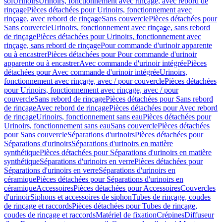
sol
Urinoirs
Urinoirs, fonctionnement avec rinçage, avec rebord de
rinçage
Pièces détachées pour Urinoirs, fonctionnement avec
rinçage, avec rebord de rinçage
Sans couvercle
Pièces détachées pour
Sans couvercle
Urinoirs, fonctionnement avec rinçage, sans rebord
de rinçage
Pièces détachées pour Urinoirs, fonctionnement avec
rinçage, sans rebord de rinçage
Pour commande d'urinoir apparente
ou à encastrer
Pièces détachées pour Pour commande d'urinoir
apparente ou à encastrer
Avec commande d'urinoir intégrée
Pièces
détachées pour Avec commande d'urinoir intégrée
Urinoirs,
fonctionnement avec rinçage, avec / pour couvercle
Pièces détachées
pour Urinoirs, fonctionnement avec rinçage, avec / pour
couvercle
Sans rebord de rinçage
Pièces détachées pour Sans rebord
de rinçage
Avec rebord de rinçage
Pièces détachées pour Avec rebord
de rinçage
Urinoirs, fonctionnement sans eau
Pièces détachées pour
Urinoirs, fonctionnement sans eau
Sans couvercle
Pièces détachées
pour Sans couvercle
Séparations d'urinoirs
Pièces détachées pour
Séparations d'urinoirs
Séparations d'urinoirs en matière
synthétique
Pièces détachées pour Séparations d'urinoirs en matière
synthétique
Séparations d'urinoirs en verre
Pièces détachées pour
Séparations d'urinoirs en verre
Séparations d'urinoirs en
céramique
Pièces détachées pour Séparations d'urinoirs en
céramique
Accessoires
Pièces détachées pour Accessoires
Couvercles
d'urinoir
Siphons et accessoires de siphon
Tubes de rinçage, coudes
de rinçage et raccords
Pièces détachées pour Tubes de rinçage,
coudes de rinçage et raccords
Matériel de fixation
Crépines
Diffuseur