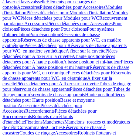
à laver et lave-vaisselle
Eléments pour charges de
console
Accessoires
Pièces détachées pour Accessoires
Modules
d'installation
Pièces détachées pour Modules d'installation
Modules
pour WC
Pièces détachées pour Modules pour WC
Recouvrement
par plaques
Accessoires
Pièces détachées pour Accessoires
Pour
cloisons
Pièces détachées pour Pour cloisons
Pour systèmes
d'alimentation
Pour évacuation
Réservoirs de chasse
apparents
Réservoirs de chasse apparents pour WC, en matière
synthétique
Pièces détachées pour Réservoirs de chasse apparents
pour WC, en matière synthétique
A fixer sur la cuvette
Pièces
détachées pour A fixer sur la cuvette
A haute position
Pièces
détachées pour A haute position
A basse position et mi-hauteur
Pièces
détachées pour A basse position et mi-hauteur
Réservoirs de chasse
apparents pour WC, en céramique
Pièces détachées pour Réservoirs
de chasse apparents pour WC, en céramique
A fixer sur la
cuvette
Pièces détachées pour A fixer sur la cuvette
Tubes de rinçage
pour réservoirs de chasse apparents
Pièces détachées pour Tubes de
rinçage pour réservoirs de chasse apparents
Haute position
Pièces
détachées pour Haute position
Basse et moyenne
position
Accessoires
Pièces détachées pour
Accessoires
Raccordements
Pièces détachées pour
Raccordements
Robinets d'arrêt
Joints
d'étanchéité
Fixations
Manchettes
Mamelons, rosaces et modérateurs
de débit
Consommables
Cloches
Réservoirs de chasse à
encastrer
Coudes de rinçage
Accessoires
Robinets flotteurs et