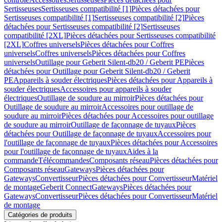
Sertisseuses
Sertisseuses compatibilité [1]
Pièces détachées pour
Sertisseuses compatibilité [1]
Sertisseuses compatibilité [2]
Pièces
détachées pour Sertisseuses compatibilité [2]
Sertisseuses
compatibilité [2XL]
Pièces détachées pour Sertisseuses compatibilité
[2XL]
Coffres universels
Pièces détachées pour Coffres
universels
Coffres universels
Pièces détachées pour Coffres
universels
Outillage pour Geberit Silent-db20 / Geberit PE
Pièces
détachées pour Outillage pour Geberit Silent-db20 / Geberit
PE
Appareils à souder électriques
Pièces détachées pour Appareils à
souder électriques
Accessoires pour appareils à souder
électriques
Outillage de soudure au mirroir
Pièces détachées pour
Outillage de soudure au mirroir
Accessoires pour outillage de
soudure au mirroir
Pièces détachées pour Accessoires pour outillage
de soudure au mirroir
Outillage de façonnage de tuyaux
Pièces
détachées pour Outillage de façonnage de tuyaux
Accessoires pour
l'outillage de façonnage de tuyaux
Pièces détachées pour Accessoires
pour l'outillage de façonnage de tuyaux
Aides à la
commande
Télécommandes
Composants réseau
Pièces détachées pour
Composants réseau
Gateways
Pièces détachées pour
Gateways
Convertisseur
Pièces détachées pour Convertisseur
Matériel
de montage
Geberit Connect
Gateways
Pièces détachées pour
Gateways
Convertisseur
Pièces détachées pour Convertisseur
Matériel
de montage
Catégories de produits