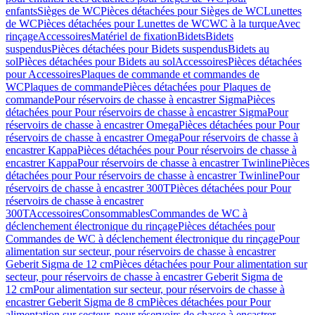
enfants
Sièges de WC
Pièces détachées pour Sièges de WC
Lunettes
de WC
Pièces détachées pour Lunettes de WC
WC à la turque
Avec
rinçage
Accessoires
Matériel de fixation
Bidets
Bidets
suspendus
Pièces détachées pour Bidets suspendus
Bidets au
sol
Pièces détachées pour Bidets au sol
Accessoires
Pièces détachées
pour Accessoires
Plaques de commande et commandes de
WC
Plaques de commande
Pièces détachées pour Plaques de
commande
Pour réservoirs de chasse à encastrer Sigma
Pièces
détachées pour Pour réservoirs de chasse à encastrer Sigma
Pour
réservoirs de chasse à encastrer Omega
Pièces détachées pour Pour
réservoirs de chasse à encastrer Omega
Pour réservoirs de chasse à
encastrer Kappa
Pièces détachées pour Pour réservoirs de chasse à
encastrer Kappa
Pour réservoirs de chasse à encastrer Twinline
Pièces
détachées pour Pour réservoirs de chasse à encastrer Twinline
Pour
réservoirs de chasse à encastrer 300T
Pièces détachées pour Pour
réservoirs de chasse à encastrer
300T
Accessoires
Consommables
Commandes de WC à
déclenchement électronique du rinçage
Pièces détachées pour
Commandes de WC à déclenchement électronique du rinçage
Pour
alimentation sur secteur, pour réservoirs de chasse à encastrer
Geberit Sigma de 12 cm
Pièces détachées pour Pour alimentation sur
secteur, pour réservoirs de chasse à encastrer Geberit Sigma de
12 cm
Pour alimentation sur secteur, pour réservoirs de chasse à
encastrer Geberit Sigma de 8 cm
Pièces détachées pour Pour
alimentation sur secteur, pour réservoirs de chasse à encastrer