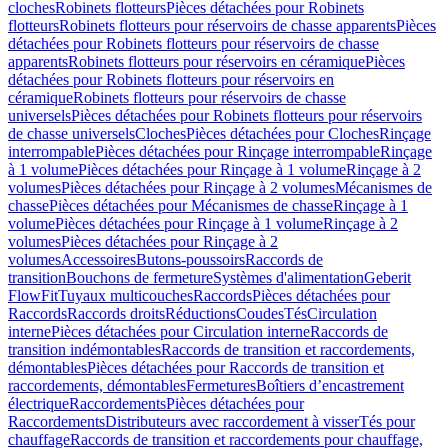
cloches
Robinets flotteurs
Pièces détachées pour Robinets
flotteurs
Robinets flotteurs pour réservoirs de chasse apparents
Pièces
détachées pour Robinets flotteurs pour réservoirs de chasse
apparents
Robinets flotteurs pour réservoirs en céramique
Pièces
détachées pour Robinets flotteurs pour réservoirs en
céramique
Robinets flotteurs pour réservoirs de chasse
universels
Pièces détachées pour Robinets flotteurs pour réservoirs
de chasse universels
Cloches
Pièces détachées pour Cloches
Rinçage
interrompable
Pièces détachées pour Rinçage interrompable
Rinçage
à 1 volume
Pièces détachées pour Rinçage à 1 volume
Rinçage à 2
volumes
Pièces détachées pour Rinçage à 2 volumes
Mécanismes de
chasse
Pièces détachées pour Mécanismes de chasse
Rinçage à 1
volume
Pièces détachées pour Rinçage à 1 volume
Rinçage à 2
volumes
Pièces détachées pour Rinçage à 2
volumes
Accessoires
Butons-poussoirs
Raccords de
transition
Bouchons de fermeture
Systèmes d'alimentation
Geberit
FlowFit
Tuyaux multicouches
Raccords
Pièces détachées pour
Raccords
Raccords droits
Réductions
Coudes
Tés
Circulation
interne
Pièces détachées pour Circulation interne
Raccords de
transition indémontables
Raccords de transition et raccordements,
démontables
Pièces détachées pour Raccords de transition et
raccordements, démontables
Fermetures
Boîtiers d’encastrement
électrique
Raccordements
Pièces détachées pour
Raccordements
Distributeurs avec raccordement à visser
Tés pour
chauffage
Raccords de transition et raccordements pour chauffage,