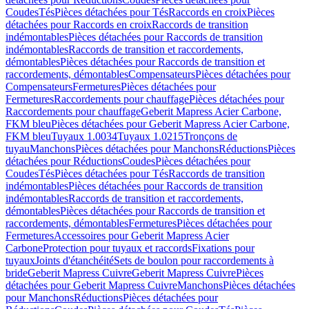
Coudes
Tés
Pièces détachées pour Tés
Raccords en croix
Pièces
détachées pour Raccords en croix
Raccords de transition
indémontables
Pièces détachées pour Raccords de transition
indémontables
Raccords de transition et raccordements,
démontables
Pièces détachées pour Raccords de transition et
raccordements, démontables
Compensateurs
Pièces détachées pour
Compensateurs
Fermetures
Pièces détachées pour
Fermetures
Raccordements pour chauffage
Pièces détachées pour
Raccordements pour chauffage
Geberit Mapress Acier Carbone,
FKM bleu
Pièces détachées pour Geberit Mapress Acier Carbone,
FKM bleu
Tuyaux 1.0034
Tuyaux 1.0215
Tronçons de
tuyau
Manchons
Pièces détachées pour Manchons
Réductions
Pièces
détachées pour Réductions
Coudes
Pièces détachées pour
Coudes
Tés
Pièces détachées pour Tés
Raccords de transition
indémontables
Pièces détachées pour Raccords de transition
indémontables
Raccords de transition et raccordements,
démontables
Pièces détachées pour Raccords de transition et
raccordements, démontables
Fermetures
Pièces détachées pour
Fermetures
Accessoires pour Geberit Mapress Acier
Carbone
Protection pour tuyaux et raccords
Fixations pour
tuyaux
Joints d'étanchéité
Sets de boulon pour raccordements à
bride
Geberit Mapress Cuivre
Geberit Mapress Cuivre
Pièces
détachées pour Geberit Mapress Cuivre
Manchons
Pièces détachées
pour Manchons
Réductions
Pièces détachées pour