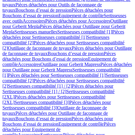
tuyaux
Pièces détachées pour Outils de façonnage de
tuyaux
Bouchons d’essai de pression
Pièces détachées pour
Bouchons d’essai de pression
Equipement de contrôle
Sertisseuses
avec outils
Accessoires
Pièces détachées pour Accessoires
Outillage
pour Geberit Mepla
Pièces détachées pour Outillage pour Geberit
Mepla
Sertisseuses manuelles
Sertisseuses compatibilité [1]
Pièces
détachées pour Sertisseuses compatibilité [1]
Sertisseuses
compatibilité [2]
Pièces détachées pour Sertisseuses compatibilité
[2]
Outillage de façonnage de tuyaux
Pièces détachées pour Outillage
de façonnage de tuyaux
Bouchons d’essai de pression
Pièces
détachées pour Bouchons d’essai de pression
Equipement de
contrôle
Accessoires
Outillage pour Geberit Mapress
Pièces détachées
pour Outillage pour Geberit Mapress
Sertisseuses compatibilité
[1]
Pièces détachées pour Sertisseuses compatibilité [1]
Sertisseuses
compatibilité [2]
Pièces détachées pour Sertisseuses compatibilité
[2]
Sertisseuses compatibilité [1] / [2]
Pièces détachées pour
Sertisseuses compatibilité [1] / [2]
Sertisseuses compatibilité
[2XL]
Pièces détachées pour Sertisseuses compatibilité
[2XL]
Sertisseuses compatibilité [3]
Pièces détachées pour
Sertisseuses compatibilité [3]
Outillage de façonnage de
tuyaux
Pièces détachées pour Outillage de façonnage de
tuyaux
Bouchons d’essai de pression
Pièces détachées pour
Bouchons d’essai de pression
Equipement de contrôle
Pièces
détachées pour Equipement de
contrôle
Accessoires
Sertisseuses
Pièces détachées pour