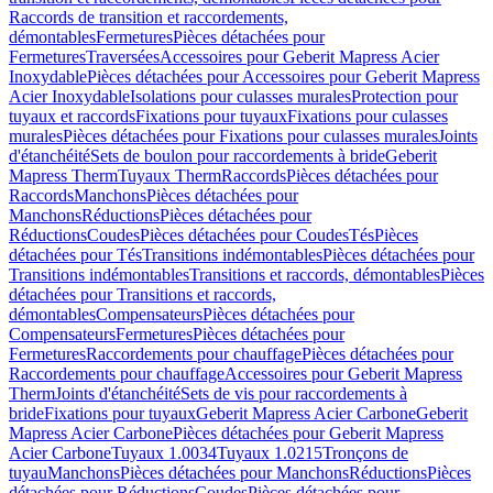
Raccords de transition et raccordements,
démontables
Fermetures
Pièces détachées pour
Fermetures
Traversées
Accessoires pour Geberit Mapress Acier
Inoxydable
Pièces détachées pour Accessoires pour Geberit Mapress
Acier Inoxydable
Isolations pour culasses murales
Protection pour
tuyaux et raccords
Fixations pour tuyaux
Fixations pour culasses
murales
Pièces détachées pour Fixations pour culasses murales
Joints
d'étanchéité
Sets de boulon pour raccordements à bride
Geberit
Mapress Therm
Tuyaux Therm
Raccords
Pièces détachées pour
Raccords
Manchons
Pièces détachées pour
Manchons
Réductions
Pièces détachées pour
Réductions
Coudes
Pièces détachées pour Coudes
Tés
Pièces
détachées pour Tés
Transitions indémontables
Pièces détachées pour
Transitions indémontables
Transitions et raccords, démontables
Pièces
détachées pour Transitions et raccords,
démontables
Compensateurs
Pièces détachées pour
Compensateurs
Fermetures
Pièces détachées pour
Fermetures
Raccordements pour chauffage
Pièces détachées pour
Raccordements pour chauffage
Accessoires pour Geberit Mapress
Therm
Joints d'étanchéité
Sets de vis pour raccordements à
bride
Fixations pour tuyaux
Geberit Mapress Acier Carbone
Geberit
Mapress Acier Carbone
Pièces détachées pour Geberit Mapress
Acier Carbone
Tuyaux 1.0034
Tuyaux 1.0215
Tronçons de
tuyau
Manchons
Pièces détachées pour Manchons
Réductions
Pièces
détachées pour Réductions
Coudes
Pièces détachées pour