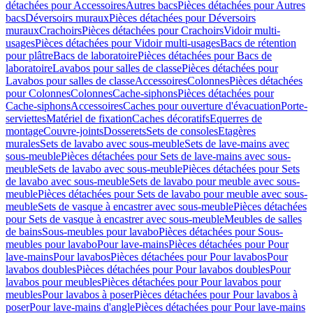
détachées pour Accessoires
Autres bacs
Pièces détachées pour Autres
bacs
Déversoirs muraux
Pièces détachées pour Déversoirs
muraux
Crachoirs
Pièces détachées pour Crachoirs
Vidoir multi-
usages
Pièces détachées pour Vidoir multi-usages
Bacs de rétention
pour plâtre
Bacs de laboratoire
Pièces détachées pour Bacs de
laboratoire
Lavabos pour salles de classe
Pièces détachées pour
Lavabos pour salles de classe
Accessoires
Colonnes
Pièces détachées
pour Colonnes
Colonnes
Cache-siphons
Pièces détachées pour
Cache-siphons
Accessoires
Caches pour ouverture d'évacuation
Porte-
serviettes
Matériel de fixation
Caches décoratifs
Equerres de
montage
Couvre-joints
Dosserets
Sets de consoles
Etagères
murales
Sets de lavabo avec sous-meuble
Sets de lave-mains avec
sous-meuble
Pièces détachées pour Sets de lave-mains avec sous-
meuble
Sets de lavabo avec sous-meuble
Pièces détachées pour Sets
de lavabo avec sous-meuble
Sets de lavabo pour meuble avec sous-
meuble
Pièces détachées pour Sets de lavabo pour meuble avec sous-
meuble
Sets de vasque à encastrer avec sous-meuble
Pièces détachées
pour Sets de vasque à encastrer avec sous-meuble
Meubles de salles
de bains
Sous-meubles pour lavabo
Pièces détachées pour Sous-
meubles pour lavabo
Pour lave-mains
Pièces détachées pour Pour
lave-mains
Pour lavabos
Pièces détachées pour Pour lavabos
Pour
lavabos doubles
Pièces détachées pour Pour lavabos doubles
Pour
lavabos pour meubles
Pièces détachées pour Pour lavabos pour
meubles
Pour lavabos à poser
Pièces détachées pour Pour lavabos à
poser
Pour lave-mains d'angle
Pièces détachées pour Pour lave-mains