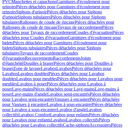
PVC
Manchettes et capuchons
Garnitures d'écoulement pour
urinoirs
Pièces détachées pour Garnitures d'écoulement pour
urinoirs
Siphons d'urinoir
Pièces détachées pour Siphons
d'urinoir
Siphons tubulaires
Pièces détachées pour Siphons
tubulaires
Rallonges de coude de rinçage
Pièces détachées pour
Rallonges de coude de rinçage
Tuyaux de raccordement
Pièces
détachées pour Tuyaux de raccordement
Coudes d'évacuation
Pièces
détachées pour Coudes d'évacuation
Garnitures d'écoulement pour
bidets
Pièces détachées pour Garnitures d'écoulement pour
bidets
Siphons tubulaires
Pièces détachées pour Siphons
tubulaires
Tuyaux de raccordement
Coudes
d'évacuation
Recouvrements
Raccordements
Joints
d'étanchéité
Douilles à braser
Pièces détachées pour Douilles à
braser
Zone de lavage
Lavabos
Lavabos
Pièces détachées pour
Lavabos
Lavabos doubles
Pièces détachées pour Lavabos
doubles
Lavabos pour meubles
Pièces détachées pour Lavabos pour
meubles
Lavabos à poser
Pièces détachées pour Lavabos à
poser
Lave-mains
Pièces détachées pour Lave-mains
Lave-mains à
poser
Lave-mains d'angle
Lavabos semi-encastrés
Pièces détachées
pour Lavabos semi-encastrés
Vasques à encastrer
Pièces détachées
pour Vasques à encastrer
Lavabos à sous-encastrer
Pièces détachées
pour Lavabos à sous-encastrer
Lavabos d'angle
Lavabos
collectifs
Lavabos Comfort
Lavabos pour enfants
Pièces détachées
pour Lavabos pour enfants
Lavabos
Lavabos collectifs
Pièces
détachées pour Lavabos collectifs
Cache-siphons
Accessoires
Pièces