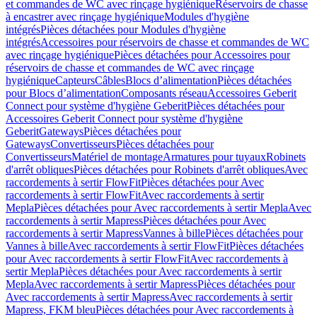
et commandes de WC avec rinçage hygiénique
Réservoirs de chasse
à encastrer avec rinçage hygiénique
Modules d'hygiène
intégrés
Pièces détachées pour Modules d'hygiène
intégrés
Accessoires pour réservoirs de chasse et commandes de WC
avec rinçage hygiénique
Pièces détachées pour Accessoires pour
réservoirs de chasse et commandes de WC avec rinçage
hygiénique
Capteurs
Câbles
Blocs d’alimentation
Pièces détachées
pour Blocs d’alimentation
Composants réseau
Accessoires Geberit
Connect pour système d'hygiène Geberit
Pièces détachées pour
Accessoires Geberit Connect pour système d'hygiène
Geberit
Gateways
Pièces détachées pour
Gateways
Convertisseurs
Pièces détachées pour
Convertisseurs
Matériel de montage
Armatures pour tuyaux
Robinets
d'arrêt obliques
Pièces détachées pour Robinets d'arrêt obliques
Avec
raccordements à sertir FlowFit
Pièces détachées pour Avec
raccordements à sertir FlowFit
Avec raccordements à sertir
Mepla
Pièces détachées pour Avec raccordements à sertir Mepla
Avec
raccordements à sertir Mapress
Pièces détachées pour Avec
raccordements à sertir Mapress
Vannes à bille
Pièces détachées pour
Vannes à bille
Avec raccordements à sertir FlowFit
Pièces détachées
pour Avec raccordements à sertir FlowFit
Avec raccordements à
sertir Mepla
Pièces détachées pour Avec raccordements à sertir
Mepla
Avec raccordements à sertir Mapress
Pièces détachées pour
Avec raccordements à sertir Mapress
Avec raccordements à sertir
Mapress, FKM bleu
Pièces détachées pour Avec raccordements à