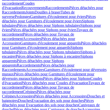
raccordement
Coudes
d'évacuation
Recouvrements
Raccordements
Pièces détachées pour
Raccordements
Joints
Douilles à braser
Tubes de
surverse
Prolonges
Garnitures d'écoulement pour éviers
Pièces
détachées pour Garnitures d'écoulement pour éviers
Siphons
tubulaires
Pièces détachées pour Siphons tubulaires
Siphons pour
éviers
Pièces détachées pour Siphons pour éviers
Tuyaux de
raccordement
Pièces détachées pour Tuyaux de
raccordement
Accessoires
Pièces détachées pour
Accessoires
Garnitures d'écoulement pour appareils
Pièces détachées
pour Garnitures d'écoulement pour appareils
Siphons
tubulaires
Pièces détachées pour Siphons tubulaires
Siphons à
encastrer
Pièces détachées pour Siphons à encastrer
Siphons
apparents
Pièces détachées pour Siphons
apparents
Raccordements
Pièces détachées pour
Raccordements
Accessoires
Garnitures d'écoulement pour déversoirs
muraux
Pièces détachées pour Garnitures d'écoulement pour
déversoirs muraux
Siphons
Pièces détachées pour Siphons
Coudes
d'évacuation
Pièces détachées pour Coudes d'évacuation
Tuyaux de
raccordement
Pièces détachées pour Tuyaux de
raccordement
Crépines
Pièces détachées pour
Crépines
Accessoires
Pièces détachées pour Accessoires
Douches et
baignoires
Douches
Evacuation des sols pour douches
Pièces
détachées pour Evacuation des sols pour douches
Caniveaux de
douche
Pièces détachées pour Caniveaux de douche
Accessoires