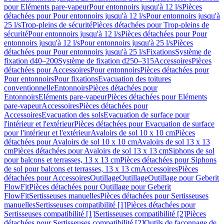
pour Eléments pare-vapeur
Pour entonnoirs jusqu'à 12 l/s
Pièces
détachées pour Pour entonnoirs jusqu'à 12 l/s
Pour entonnoirs jusqu'à
25 l/s
Trop-pleins de sécurité
Pièces détachées pour Trop-pleins de
sécurité
Pour entonnoirs jusqu'à 12 l/s
Pièces détachées pour Pour
entonnoirs jusqu'à 12 l/s
Pour entonnoirs jusqu'à 25 l/s
Pièces
détachées pour Pour entonnoirs jusqu'à 25 l/s
Fixations
Système de
fixation d40–200
Système de fixation d250–315
Accessoires
Pièces
détachées pour Accessoires
Pour entonnoirs
Pièces détachées pour
Pour entonnoirs
Pour fixations
Evacuation des toitures
conventionnelle
Entonnoirs
Pièces détachées pour
Entonnoirs
Eléments pare-vapeur
Pièces détachées pour Eléments
pare-vapeur
Accessoires
Pièces détachées pour
Accessoires
Evacuation des sols
Evacuation de surface pour
l'intérieur et l'extérieur
Pièces détachées pour Evacuation de surface
pour l'intérieur et l'extérieur
Avaloirs de sol 10 x 10 cm
Pièces
détachées pour Avaloirs de sol 10 x 10 cm
Avaloirs de sol 13 x 13
cm
Pièces détachées pour Avaloirs de sol 13 x 13 cm
Siphons de sol
pour balcons et terrasses, 13 x 13 cm
Pièces détachées pour Siphons
de sol pour balcons et terrasses, 13 x 13 cm
Accessoires
Pièces
détachées pour Accessoires
Outillage
Outillage
Outillage pour Geberit
FlowFit
Pièces détachées pour Outillage pour Geberit
FlowFit
Sertisseuses manuelles
Pièces détachées pour Sertisseuses
manuelles
Sertisseuses compatibilité [1]
Pièces détachées pour
Sertisseuses compatibilité [1]
Sertisseuses compatibilité [2]
Pièces
détachées pour Sertisseuses compatibilité [2]
Outils de façonnage de