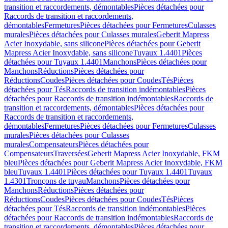
transition et raccordements, démontables
Pièces détachées pour
Raccords de transition et raccordements,
démontables
Fermetures
Pièces détachées pour Fermetures
Culasses
murales
Pièces détachées pour Culasses murales
Geberit Mapress
Acier Inoxydable, sans silicone
Pièces détachées pour Geberit
Mapress Acier Inoxydable, sans silicone
Tuyaux 1.4401
Pièces
détachées pour Tuyaux 1.4401
Manchons
Pièces détachées pour
Manchons
Réductions
Pièces détachées pour
Réductions
Coudes
Pièces détachées pour Coudes
Tés
Pièces
détachées pour Tés
Raccords de transition indémontables
Pièces
détachées pour Raccords de transition indémontables
Raccords de
transition et raccordements, démontables
Pièces détachées pour
Raccords de transition et raccordements,
démontables
Fermetures
Pièces détachées pour Fermetures
Culasses
murales
Pièces détachées pour Culasses
murales
Compensateurs
Pièces détachées pour
Compensateurs
Traversées
Geberit Mapress Acier Inoxydable, FKM
bleu
Pièces détachées pour Geberit Mapress Acier Inoxydable, FKM
bleu
Tuyaux 1.4401
Pièces détachées pour Tuyaux 1.4401
Tuyaux
1.4301
Tronçons de tuyau
Manchons
Pièces détachées pour
Manchons
Réductions
Pièces détachées pour
Réductions
Coudes
Pièces détachées pour Coudes
Tés
Pièces
détachées pour Tés
Raccords de transition indémontables
Pièces
détachées pour Raccords de transition indémontables
Raccords de
transition et raccordements, démontables
Pièces détachées pour