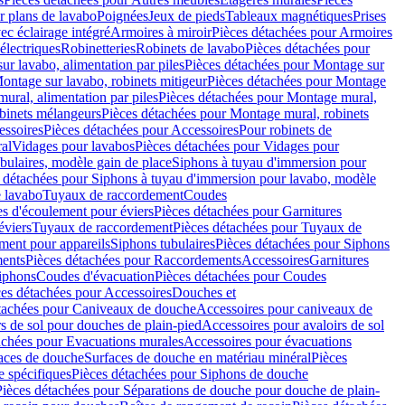
r plans de lavabo
Poignées
Jeux de pieds
Tableaux magnétiques
Prises
ec éclairage intégré
Armoires à miroir
Pièces détachées pour Armoires
 électriques
Robinetteries
Robinets de lavabo
Pièces détachées pour
ur lavabo, alimentation par piles
Pièces détachées pour Montage sur
ontage sur lavabo, robinets mitigeur
Pièces détachées pour Montage
ural, alimentation par piles
Pièces détachées pour Montage mural,
binets mélangeurs
Pièces détachées pour Montage mural, robinets
essoires
Pièces détachées pour Accessoires
Pour robinets de
ral
Vidages pour lavabos
Pièces détachées pour Vidages pour
bulaires, modèle gain de place
Siphons à tuyau d'immersion pour
 détachées pour Siphons à tuyau d'immersion pour lavabo, modèle
 lavabo
Tuyaux de raccordement
Coudes
es d'écoulement pour éviers
Pièces détachées pour Garnitures
éviers
Tuyaux de raccordement
Pièces détachées pour Tuyaux de
ment pour appareils
Siphons tubulaires
Pièces détachées pour Siphons
ents
Pièces détachées pour Raccordements
Accessoires
Garnitures
Siphons
Coudes d'évacuation
Pièces détachées pour Coudes
ces détachées pour Accessoires
Douches et
tachées pour Caniveaux de douche
Accessoires pour caniveaux de
s de sol pour douches de plain-pied
Accessoires pour avaloirs de sol
achées pour Evacuations murales
Accessoires pour évacuations
faces de douche
Surfaces de douche en matériau minéral
Pièces
 spécifiques
Pièces détachées pour Siphons de douche
Pièces détachées pour Séparations de douche pour douche de plain-