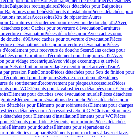
e recoin pour douches
Boîtes de rangement de recoin
Pièces détachées
taire
Baignoires rectangulaires
Pièces détachées pour Baignoires
ur Baignoires pour bébés
Eléments d'installation
Pièces détachées pour
fixations murales
Accessoires
Kits de réparation
Autres
 pour Garnitures d'écoulement pour receveurs de douche, d52
Avec
 détachées pour Caches pour ouverture d'évacuation
Garnitures
ouverture d'évacuation
Pièces détachées pour Avec caches pour
s de douche, d90
Avec caches pour ouverture d'évacuation
Pièces
erture d'évacuation
Caches pour ouverture d'évacuation
Pièces
s d'écoulement pour receveurs de douche Sestra
Sans caches pour
tachées pour Garnitures d'écoulement pour baignoires, d52
Avec
ion pour vidage excentrique
Avec vidage excentrique et arrivée
pour Sets de finition pour vidage excentrique et arrivée d'eau
A
nt par pression PushControl
Pièces détachées pour Sets de finition pour
s d'écoulement pour baignoires
Sets de raccordement
Systèmes
tures de soutènement
Recouvrement par plaques
Accessoires
Pièces
éments pour WC
Eléments pour lavabos
Pièces détachées pour Eléments
noirs
Eléments pour douches avec évacuation murale
Pièces détachées
ignoires
Eléments pour séparations de douche
Pièces détachées pour
ces détachées pour Eléments pour robinetteries
Eléments pour charges
res
Pièces détachées pour Accessoires
Geberit GIS
Cloisons
Structures
s détachées pour Eléments d'installation
Eléments pour WC
Pièces
 pour Eléments pour bidets
Eléments pour urinoirs
Pièces détachées
urale
Éléments pour douches
Éléments pour séparations de
r robinetteries et appareils
Eléments pour machines à laver et lave-