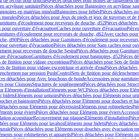
t de recoin pour douches
Pièces détachées pour Boîtes de rangement d
en acrylique sanitaire
Pièces détachées pour Baignoires en acrylique sani
ignoires en matériau minéral
Baignoires pour bébés
Pièces détachées po
ns murales
Pièces détachées pour Jeux de pieds et jeux de traverses et de 
arnitures d'écoulement pour receveurs de douche, d52
Pièces détachées
 pour ouverture d'évacuation
Caches pour ouverture d'évacuation
Pièces
rnitures d'écoulement pour receveurs de douche, d62
Avec caches pour 
uche, d90
Pièces détachées pour Garnitures d'écoulement pour receveur
pour ouverture d'évacuation
Pièces détachées pour Sans caches pour ouv
lement pour receveurs de douche Sestra
Pièces détachées pour Garniture
ure d'évacuation
Garnitures d'écoulement pour baignoires, d52
Pièces dé
s de finition pour vidage excentrique
Pièces détachées pour Sets de finit
ets de finition pour vidage excentrique et arrivée d'eau
Pièces détachées 
lenchement par pression PushControl
Sets de finition pour déclencheme
ces détachées pour Avec bouchons de bonde
Accessoires pour garniture
es pour Cloisons
Structures de soutènement
Pièces détachées pour Struc
r Eléments d'installation
Eléments pour WC
Pièces détachées pour El
r bidets
Eléments pour urinoirs
Pièces détachées pour Eléments pour uri
uches et baignoires
Pièces détachées pour Eléments pour douches et ba
détachées pour Eléments pour déversoirs
Eléments pour robinetteries
Piè
éments pour éviers
Pièces détachées pour Eléments pour éviers
Accessoi
olation acoustique
Recouvrement par plaques
Eléments d'installation
Pièce
chées pour Eléments pour lavabos
Eléments pour bidets
Pièces détachées
murale
Pièces détachées pour Eléments pour douches avec évacuation m
éments pour robinetteries et appareils
Pièces détachées pour Eléments pou