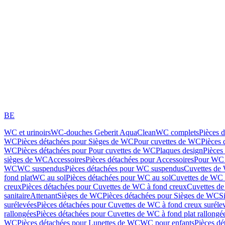
BE
WC et urinoirs
WC-douches Geberit AquaClean
WC complets
Pièces 
WC
Pièces détachées pour Sièges de WC
Pour cuvettes de WC
Pièces 
WC
Pièces détachées pour Pour cuvettes de WC
Plaques design
Pièces
sièges de WC
Accessoires
Pièces détachées pour Accessoires
Pour WC 
WC
WC suspendus
Pièces détachées pour WC suspendus
Cuvettes de
fond plat
WC au sol
Pièces détachées pour WC au sol
Cuvettes de WC à
creux
Pièces détachées pour Cuvettes de WC à fond creux
Cuvettes de
sanitaire
Attenant
Sièges de WC
Pièces détachées pour Sièges de WC
S
surélevées
Pièces détachées pour Cuvettes de WC à fond creux suréle
rallongées
Pièces détachées pour Cuvettes de WC à fond plat rallongé
WC
Pièces détachées pour Lunettes de WC
WC pour enfants
Pièces dé