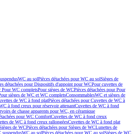
suspendus
WC au sol
Pièces détachées pour WC au sol
Sièges de
es détachées pour Dispositifs d'appoint pour WC
Pour cuvettes de
ur Pour WC complets
Pour sièges de WC
Pièces détachées pour Pour
Pour sièges de WC et WC complets
Consommables
WC et sièges de
vettes de WC à fond plat
Pièces détachées pour Cuvettes de WC à
WC à fond creux pour réservoir attenant
Cuvettes de WC à fond
rvoirs de chasse apparents pour WC, en céramique
détachées pour WC Comfort
Cuvettes de WC à fond creux
ettes de WC à fond creux rallongées
Cuvettes de WC à fond plat
Sièges de WC
Pièces détachées pour Sièges de WC
Lunettes de
C suspendus
WC au sol
Pièces détachées pour WC au sol
Sièges de WC