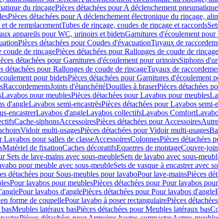
atique du rinçage
Pièces détachées pour A déclenchement pneumatique
les
Pièces détachées pour A déclenchement électronique du rinçage, alim
e et de remplacement
Tubes de rinçage, coudes de rinçage et raccords
Set
ux appareils pour WC, urinoirs et bidets
Garnitures d'écoulement pour
uation
Pièces détachées pour Coudes d'évacuation
Tuyaux de raccordem
e coude de rinçage
Pièces détachées pour Rallonges de coude de rinçag
ièces détachées pour Garnitures d'écoulement pour urinoirs
Siphons d'ur
s détachées pour Rallonges de coude de rinçage
Tuyaux de raccordeme
écoulement pour bidets
Pièces détachées pour Garnitures d'écoulement p
s
Raccordements
Joints d'étanchéité
Douilles à braser
Pièces détachées po
s
Lavabos pour meubles
Pièces détachées pour Lavabos pour meubles
La
s d'angle
Lavabos semi-encastrés
Pièces détachées pour Lavabos semi-e
us-encastrer
Lavabos d'angle
Lavabos collectifs
Lavabos Comfort
Lavabo
ctifs
Cache-siphons
Accessoires
Pièces détachées pour Accessoires
Autre
achoirs
Vidoir multi-usages
Pièces détachées pour Vidoir multi-usages
Ba
r Lavabos pour salles de classe
Accessoires
Colonnes
Pièces détachées 
s
Matériel de fixation
Caches décoratifs
Equerres de montage
Couvre-join
ur Sets de lave-mains avec sous-meuble
Sets de lavabo avec sous-meubl
 lavabo pour meuble avec sous-meuble
Sets de vasque à encastrer avec s
es détachées pour Sous-meubles pour lavabo
Pour lave-mains
Pièces dé
bles
Pour lavabos pour meubles
Pièces détachées pour Pour lavabos pou
'angle
Pour lavabos d'angle
Pièces détachées pour Pour lavabos d'angle
 en forme de coupelle
Pour lavabo à poser rectangulaire
Pièces détachées
 bas
Meubles latéraux bas
Pièces détachées pour Meubles latéraux bas
Co
pactes
Pièces détachées pour Armoires hautes compactes
Autres meuble