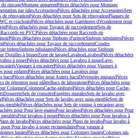
 du rinçage
Montage apparent
Pièces détachées pour Montage
entation par piles
Accessoires
Pièces détachées pour Accessoires
Sets
s de rénovation
Pièces détachées pour Sets de rénovation
Plaques de
 WC et crachoirs
Pièces détachées pour Garnitures d'écoulement pour
ent
Pièces détachées pour Tuyaux de raccordement
Sets de
e
Raccords en PVC
Pièces détachées pour Raccords en
inoir
Pièces détachées pour Siphons d'urinoir
Siphons tubulaires
Pièces
nt
Pièces détachées pour Tuyaux de raccordement
Coudes
our bidets
Siphons tubulaires
Pièces détachées pour Siphons
ur Douilles à braser
Zone de lavage
Lavabos
Lavabos
Pièces détachées
vabos à poser
Pièces détachées pour Lavabos à poser
Lave-
ncastrés
Vasques à encastrer
Pièces détachées pour Vasques à
s pour enfants
Pièces détachées pour Lavabos pour
s bacs
Pièces détachées pour Autres bacs
Déversoirs muraux
Pièces
cs de rétention pour plâtre
Bacs de laboratoire
Pièces détachées pour
pour Colonnes
Colonnes
Cache-siphons
Pièces détachées pour Cache-
ts
Dosserets
Sets de consoles
Etagères murales
Sets de lavabo avec
e
Pièces détachées pour Sets de lavabo avec sous-meuble
Sets de
ous-meuble
Pièces détachées pour Sets de vasque à encastrer avec
tachées pour Pour lave-mains
Pour lavabos
Pièces détachées pour Pour
r meubles
Pour lavabos à poser
Pièces détachées pour Pour lavabos à
Plans de lavabo
Pièces détachées pour Plans de lavabo
Pour lavabo à
 pour Pour lavabo à poser rectangulaire
Pour vasque à
lonnes hautes
Pièces détachées pour Colonnes hautes
Colonnes mi-
s
Pièces détachées pour Autres meubles
Etagères murales
Pièces