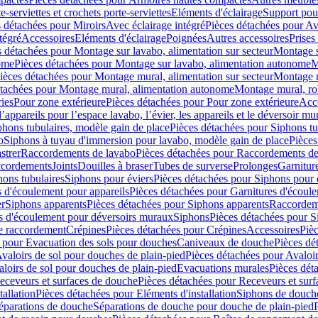
e-serviettes et crochets porte-serviettes
Eléments d'éclairage
Support pou
 détachées pour Miroirs
Avec éclairage intégré
Pièces détachées pour Av
tégré
Accessoires
Eléments d'éclairage
Poignées
Autres accessoires
Prises
s détachées pour Montage sur lavabo, alimentation sur secteur
Montage s
ome
Pièces détachées pour Montage sur lavabo, alimentation autonome
M
ièces détachées pour Montage mural, alimentation sur secteur
Montage m
étachées pour Montage mural, alimentation autonome
Montage mural, ro
ries
Pour zone extérieure
Pièces détachées pour Pour zone extérieure
Acc
ppareils pour l’espace lavabo, l’évier, les appareils et le déversoir mu
phons tubulaires, modèle gain de place
Pièces détachées pour Siphons tu
o
Siphons à tuyau d'immersion pour lavabo, modèle gain de place
Pièces
strer
Raccordements de lavabo
Pièces détachées pour Raccordements de
ccordements
Joints
Douilles à braser
Tubes de surverse
Prolonges
Garnitur
hons tubulaires
Siphons pour éviers
Pièces détachées pour Siphons pour 
s d'écoulement pour appareils
Pièces détachées pour Garnitures d'écoule
er
Siphons apparents
Pièces détachées pour Siphons apparents
Raccordem
es d'écoulement pour déversoirs muraux
Siphons
Pièces détachées pour 
e raccordement
Crépines
Pièces détachées pour Crépines
Accessoires
Piè
 pour Evacuation des sols pour douches
Caniveaux de douche
Pièces dé
valoirs de sol pour douches de plain-pied
Pièces détachées pour Avaloir
loirs de sol pour douches de plain-pied
Evacuations murales
Pièces dét
eceveurs et surfaces de douche
Pièces détachées pour Receveurs et sur
tallation
Pièces détachées pour Eléments d'installation
Siphons de douche
éparations de douche
Séparations de douche pour douche de plain-pied