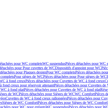
détachées pour WC complets
WC suspendus
Pièces détachées pour WC 
détachées pour Pour cuvettes de WC
Dispositifs d'appoint pour WC
Pièc
 détachées pour Plaques design
Pour WC complets
Pièces détachées po
complets
Pour sièges de WC
Pièces détachées pour Pour sièges de WC
 WC à fond creux
Pièces détachées pour Cuvettes de WC à fond creux
Cu
 fond creux pour réservoir attenant
Pièces détachées pour Cuvettes de 
 WC à fond plat
Pièces détachées pour Cuvettes de WC à fond plat
Rése
ièges de WC
Pièces détachées pour Sièges de WC
WC Comfort
Pièces 
vées
Cuvettes de WC à fond creux rallongées
Pièces détachées pour Cuv
es
Sièges de WC Comfort
Pièces détachées pour Sièges de WC Comfort
tachées pour WC pour enfants
WC suspendus
Pièces détachées pour W