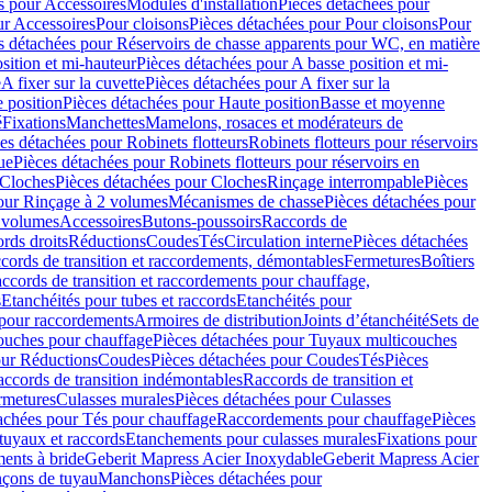
s pour Accessoires
Modules d'installation
Pièces détachées pour
ur Accessoires
Pour cloisons
Pièces détachées pour Pour cloisons
Pour
s détachées pour Réservoirs de chasse apparents pour WC, en matière
sition et mi-hauteur
Pièces détachées pour A basse position et mi-
e
A fixer sur la cuvette
Pièces détachées pour A fixer sur la
 position
Pièces détachées pour Haute position
Basse et moyenne
é
Fixations
Manchettes
Mamelons, rosaces et modérateurs de
es détachées pour Robinets flotteurs
Robinets flotteurs pour réservoirs
ue
Pièces détachées pour Robinets flotteurs pour réservoirs en
Cloches
Pièces détachées pour Cloches
Rinçage interrompable
Pièces
our Rinçage à 2 volumes
Mécanismes de chasse
Pièces détachées pour
2 volumes
Accessoires
Butons-poussoirs
Raccords de
rds droits
Réductions
Coudes
Tés
Circulation interne
Pièces détachées
cords de transition et raccordements, démontables
Fermetures
Boîtiers
ccords de transition et raccordements pour chauffage,
s
Etanchéités pour tubes et raccords
Etanchéités pour
 pour raccordements
Armoires de distribution
Joints d’étanchéité
Sets de
ouches pour chauffage
Pièces détachées pour Tuyaux multicouches
our Réductions
Coudes
Pièces détachées pour Coudes
Tés
Pièces
ccords de transition indémontables
Raccords de transition et
rmetures
Culasses murales
Pièces détachées pour Culasses
achées pour Tés pour chauffage
Raccordements pour chauffage
Pièces
tuyaux et raccords
Etanchements pour culasses murales
Fixations pour
ents à bride
Geberit Mapress Acier Inoxydable
Geberit Mapress Acier
çons de tuyau
Manchons
Pièces détachées pour