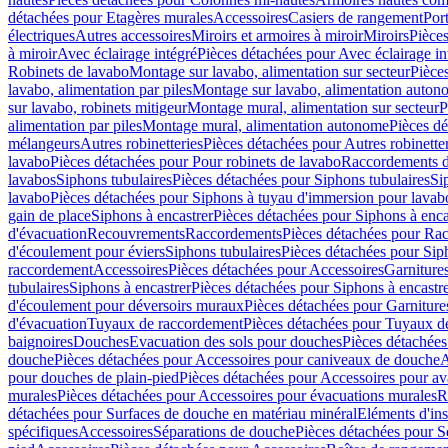
détachées pour Etagères murales
Accessoires
Casiers de rangement
Port
électriques
Autres accessoires
Miroirs et armoires à miroir
Miroirs
Pièces
à miroir
Avec éclairage intégré
Pièces détachées pour Avec éclairage in
Robinets de lavabo
Montage sur lavabo, alimentation sur secteur
Pièce
lavabo, alimentation par piles
Montage sur lavabo, alimentation auton
sur lavabo, robinets mitigeur
Montage mural, alimentation sur secteur
P
alimentation par piles
Montage mural, alimentation autonome
Pièces d
mélangeurs
Autres robinetteries
Pièces détachées pour Autres robinette
lavabo
Pièces détachées pour Pour robinets de lavabo
Raccordements d’a
lavabos
Siphons tubulaires
Pièces détachées pour Siphons tubulaires
Si
lavabo
Pièces détachées pour Siphons à tuyau d'immersion pour lavab
gain de place
Siphons à encastrer
Pièces détachées pour Siphons à enca
d'évacuation
Recouvrements
Raccordements
Pièces détachées pour Ra
d'écoulement pour éviers
Siphons tubulaires
Pièces détachées pour Sip
raccordement
Accessoires
Pièces détachées pour Accessoires
Garniture
tubulaires
Siphons à encastrer
Pièces détachées pour Siphons à encastr
d'écoulement pour déversoirs muraux
Pièces détachées pour Garnitur
d'évacuation
Tuyaux de raccordement
Pièces détachées pour Tuyaux d
baignoires
Douches
Evacuation des sols pour douches
Pièces détachées
douche
Pièces détachées pour Accessoires pour caniveaux de douche
A
pour douches de plain-pied
Pièces détachées pour Accessoires pour ava
murales
Pièces détachées pour Accessoires pour évacuations murales
R
détachées pour Surfaces de douche en matériau minéral
Eléments d'ins
spécifiques
Accessoires
Séparations de douche
Pièces détachées pour S