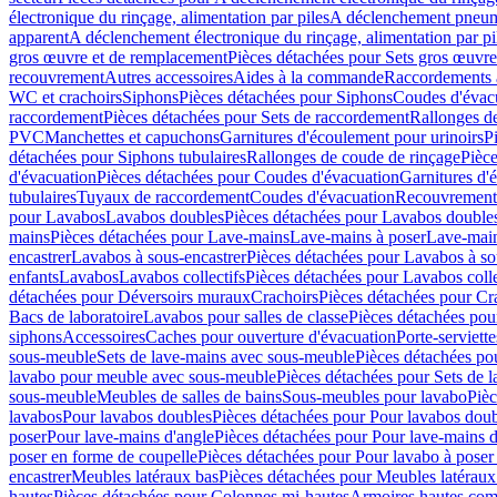
électronique du rinçage, alimentation par piles
A déclenchement pneum
apparent
A déclenchement électronique du rinçage, alimentation par pi
gros œuvre et de remplacement
Pièces détachées pour Sets gros œuvr
recouvrement
Autres accessoires
Aides à la commande
Raccordements a
WC et crachoirs
Siphons
Pièces détachées pour Siphons
Coudes d'évac
raccordement
Pièces détachées pour Sets de raccordement
Rallonges d
PVC
Manchettes et capuchons
Garnitures d'écoulement pour urinoirs
P
détachées pour Siphons tubulaires
Rallonges de coude de rinçage
Pièce
d'évacuation
Pièces détachées pour Coudes d'évacuation
Garnitures d'
tubulaires
Tuyaux de raccordement
Coudes d'évacuation
Recouvrement
pour Lavabos
Lavabos doubles
Pièces détachées pour Lavabos double
mains
Pièces détachées pour Lave-mains
Lave-mains à poser
Lave-main
encastrer
Lavabos à sous-encastrer
Pièces détachées pour Lavabos à so
enfants
Lavabos
Lavabos collectifs
Pièces détachées pour Lavabos colle
détachées pour Déversoirs muraux
Crachoirs
Pièces détachées pour Cr
Bacs de laboratoire
Lavabos pour salles de classe
Pièces détachées pou
siphons
Accessoires
Caches pour ouverture d'évacuation
Porte-serviette
sous-meuble
Sets de lave-mains avec sous-meuble
Pièces détachées po
lavabo pour meuble avec sous-meuble
Pièces détachées pour Sets de
sous-meuble
Meubles de salles de bains
Sous-meubles pour lavabo
Pièc
lavabos
Pour lavabos doubles
Pièces détachées pour Pour lavabos dou
poser
Pour lave-mains d'angle
Pièces détachées pour Pour lave-mains d
poser en forme de coupelle
Pièces détachées pour Pour lavabo à poser
encastrer
Meubles latéraux bas
Pièces détachées pour Meubles latéraux
hautes
Pièces détachées pour Colonnes mi-hautes
Armoires hautes com