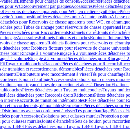
-vaisselle
Eléments pour charges de console
Accessoires
Pièces détachée
les pour WC
Recouvrement par plaques
Accessoires
Pièces détachées po
s
Réservoirs de chasse apparents pour WC, en matière synthétique
Pièce
uvette
A haute position
Pièces détachées pour A haute position
A basse po
 détachées pour Réservoirs de chasse apparents pour WC, en céramiqu
tachées pour Tubes de rinçage pour réservoirs de chasse apparents
Haute
Pièces détachées pour Raccordements
Robinets d'arrêt
Joints d'étanchéit
e rinçage
Accessoires
Robinets flotteurs et cloches
Robinets flotteurs
Pièc
rvoirs de chasse apparents
Robinets flotteurs pour réservoirs en céramiq
s détachées pour Robinets flotteurs pour réservoirs de chasse universels
achées pour Rinçage à 1 volume
Rinçage à 2 volumes
Pièces détachées p
çage à 1 volume
Rinçage à 2 volumes
Pièces détachées pour Rinçage à 
Fit
Tuyaux multicouches
Raccords
Pièces détachées pour Raccords
Racco
 de transition et raccordements, démontables
Pièces détachées pour Rac
ordements
Distributeurs avec raccordement à visser
Tés pour chauffage
Ra
ccordements pour chauffage
Accessoires
Isolations pour culasses murale
Fixations pour tuyaux
Tubes de protection et aides à l'insertion
Fixations
ulticouches
Pièces détachées pour Tuyaux multicouches
Tuyaux multic
ts
Pièces détachées pour Raccords droits
Réductions
Pièces détachées p
on interne
Raccords de transition indémontables
Pièces détachées pour Ra
tion et raccordements, démontables
Fermetures
Pièces détachées pour Fe
 Distributeurs avec raccordement à visser
Tés pour chauffage
Pièces dét
achées pour Accessoires
Isolations pour culasses murales
Protection pour 
s pour culasses murales
Joints d'étanchéité
Sets de boulon pour raccordem
uyaux 1.4401
Pièces détachées pour Tuyaux 1.4401
Tuyaux 1.4301
Tron