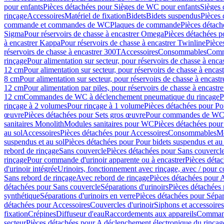
pour enfants
Pièces détachées pour Sièges de WC pour enfants
Sièges
rinçage
Accessoires
Matériel de fixation
Bidets
Bidets suspendus
Pièces 
commande et commandes de WC
Plaques de commande
Pièces détac
Sigma
Pour réservoirs de chasse à encastrer Omega
Pièces détachées p
à encastrer Kappa
Pour réservoirs de chasse à encastrer Twinline
Pièce
réservoirs de chasse à encastrer 300T
Accessoires
Consommables
Comm
rinçage
Pour alimentation sur secteur, pour réservoirs de chasse à enc
12 cm
Pour alimentation sur secteur, pour réservoirs de chasse à enca
8 cm
Pour alimentation sur secteur, pour réservoirs de chasse à encas
12 cm
Pour alimentation par piles, pour réservoirs de chasse à encast
12 cm
Commandes de WC à déclenchement pneumatique du rinçage
P
rinçage à 2 volumes
Pour rinçage à 1 volume
Pièces détachées pour Po
œuvre
Pièces détachées pour Sets gros œuvre
Pour commandes de WC à
sanitaires Monolith
Modules sanitaires pour WC
Pièces détachées pou
au sol
Accessoires
Pièces détachées pour Accessoires
Consommables
Mo
suspendus et au sol
Pièces détachées pour Pour bidets suspendus et au 
rebord de rinçage
Sans couvercle
Pièces détachées pour Sans couvercl
rinçage
Pour commande d'urinoir apparente ou à encastrer
Pièces déta
d'urinoir intégrée
Urinoirs, fonctionnement avec rinçage, avec / pour c
Sans rebord de rinçage
Avec rebord de rinçage
Pièces détachées pour 
détachées pour Sans couvercle
Séparations d'urinoirs
Pièces détachées 
synthétique
Séparations d'urinoirs en verre
Pièces détachées pour Sépara
détachées pour Accessoires
Couvercles d'urinoir
Siphons et accessoire
fixation
Crépines
Diffuseur d'eau
Raccordements aux appareils
Command
secteur
Pièces détachées pour A déclenchement électronique du rinçage