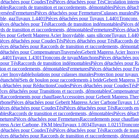
 détachées pour Coudes
Tés
Pièces détachées pour Tés
Circulation intern
ables
Raccords de transition et raccordements, démontables
Pièces détac
versées
Fermetures
Pièces détachées pour Fermetures
Culasses murales
Pi
ble, gaz
Tuyaux 1.4401
Pièces détachées pour Tuyaux 1.4401
Tronçons 
ièces détachées pour Tés
Raccords de transition indémontables
Pièces d
ds de transition et raccordements, démontables
Fermetures
Pièces détac
ées pour Geberit Mapress Acier Inoxydable, sans silicone
Tuyaux 1.440
ièces détachées pour Coudes
Tés
Pièces détachées pour Tés
Raccords de 
ièces détachées pour Raccords de transition et raccordements, démontab
 détachées pour Compensateurs
Traversées
Geberit Mapress Acier Inox
1.4401
Tuyaux 1.4301
Tronçons de tuyau
Manchons
Pièces détachées p
 pour Tés
Raccords de transition indémontables
Pièces détachées pour Ra
tion et raccordements, démontables
Fermetures
Pièces détachées pour Fe
Acier Inoxydable
Isolations pour culasses murales
Protection pour tuyaux
'étanchéité
Sets de boulon pour raccordements à bride
Geberit Mapress 
s détachées pour Réductions
Coudes
Pièces détachées pour Coudes
Tés
P
èces détachées pour Transitions et raccords, démontables
Compensateur
r Raccordements pour chauffage
Accessoires pour Geberit Mapress The
arbone
Pièces détachées pour Geberit Mapress Acier Carbone
Tuyaux 1.
ièces détachées pour Coudes
Tés
Pièces détachées pour Tés
Raccords en
ables
Raccords de transition et raccordements, démontables
Pièces détac
metures
Pièces détachées pour Fermetures
Raccordements pour chauffag
apress Acier Carbone, FKM bleu
Tuyaux 1.0034
Tuyaux 1.0215
Tronçons
 détachées pour Coudes
Tés
Pièces détachées pour Tés
Raccords de trans
ièces détachées pour Raccords de transition et raccordements, démontab