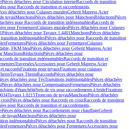
e
Pièces détachées pour Circulation interne
Raccords de transition
hées pour Raccords de transition et raccordements,
èces détachées pour Culasses murales
Geberit Mapress Acier
de tuyau
Manchons
Pièces détachées pour Manchons
Réductions
Pièces
étachées pour Raccords de transition indémontables
Raccords de
hées pour Fermetures
Culasses murales
Pièces détachées pour Culasses
1
Pièces détachées pour Tuyaux 1.4401
Manchons
Pièces détachées
transition indémontables
Pièces détachées pour Raccords de transition
les
Fermetures
Pièces détachées pour Fermetures
Culasses
ydable, FKM bleu
Pièces détachées pour Geberit Mapress Acier
our Manchons
Réductions
Pièces détachées pour
ccords de transition indémontables
Raccords de transition et
rmetures
Traversées
Accessoires pour Geberit Mapress Acier
 et raccords
Fixations pour tuyaux
Fixations pour culasses
Therm
Tuyaux Therm
Raccords
Pièces détachées pour
ièces détachées pour Tés
Transitions indémontables
Pièces détachées
s
Pièces détachées pour Compensateurs
Fermetures
Pièces détachées
rm
Joints d'étanchéité
Sets de vis pour raccordements à bride
Fixations
0034
Tuyaux 1.0215
Tronçons de tuyau
Manchons
Pièces détachées
 croix
Pièces détachées pour Raccords en croix
Raccords de transition
hées pour Raccords de transition et raccordements,
e
Pièces détachées pour Raccordements pour chauffage
Geberit
 de tuyau
Manchons
Pièces détachées pour
ition indémontables
Pièces détachées pour Raccords de transition
les
Fermetures
Pièces détachées pour Fermetures
Accessoires pour