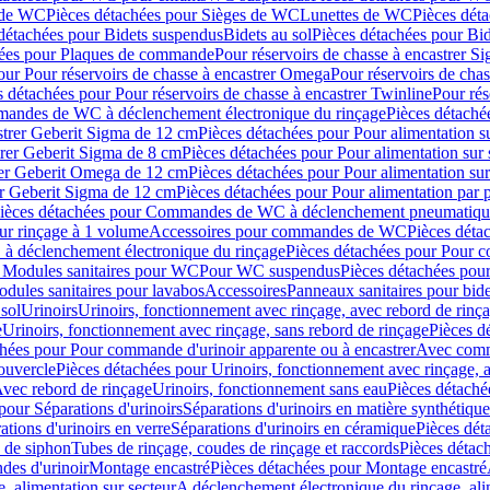
 de WC
Pièces détachées pour Sièges de WC
Lunettes de WC
Pièces dét
détachées pour Bidets suspendus
Bidets au sol
Pièces détachées pour Bid
hées pour Plaques de commande
Pour réservoirs de chasse à encastrer S
our Pour réservoirs de chasse à encastrer Omega
Pour réservoirs de cha
s détachées pour Pour réservoirs de chasse à encastrer Twinline
Pour rés
andes de WC à déclenchement électronique du rinçage
Pièces détach
astrer Geberit Sigma de 12 cm
Pièces détachées pour Pour alimentation su
strer Geberit Sigma de 8 cm
Pièces détachées pour Pour alimentation sur 
trer Geberit Omega de 12 cm
Pièces détachées pour Pour alimentation sur
rer Geberit Sigma de 12 cm
Pièces détachées pour Pour alimentation par p
ièces détachées pour Commandes de WC à déclenchement pneumatique
ur rinçage à 1 volume
Accessoires pour commandes de WC
Pièces dét
 déclenchement électronique du rinçage
Pièces détachées pour Pour 
r Modules sanitaires pour WC
Pour WC suspendus
Pièces détachées po
dules sanitaires pour lavabos
Accessoires
Panneaux sanitaires pour bide
sol
Urinoirs
Urinoirs, fonctionnement avec rinçage, avec rebord de rinç
e
Urinoirs, fonctionnement avec rinçage, sans rebord de rinçage
Pièces d
chées pour Pour commande d'urinoir apparente ou à encastrer
Avec comma
ouvercle
Pièces détachées pour Urinoirs, fonctionnement avec rinçage, 
Avec rebord de rinçage
Urinoirs, fonctionnement sans eau
Pièces détaché
pour Séparations d'urinoirs
Séparations d'urinoirs en matière synthétique
tions d'urinoirs en verre
Séparations d'urinoirs en céramique
Pièces dét
s de siphon
Tubes de rinçage, coudes de rinçage et raccords
Pièces détac
es d'urinoir
Montage encastré
Pièces détachées pour Montage encastré
, alimentation sur secteur
A déclenchement électronique du rinçage, ali