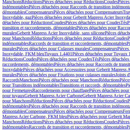
Manchons
Réductions
Pièces détachées pour Réductions
Coudes
Pièces
indémontables
Pièces détachées pour Raccords de transition indémont
démontables
Compensateurs
Pièces détachées pour Compensateurs
Tra
Inoxydable, gaz
Pièces détachées pour Geberit Mapress Acier Inoxyda
détachées pour Réductions
Coudes
Pièces détachées pour Coudes
Tés
P
transition et raccordements, démontables
Pièces détachées pour Raccor
murales
Geberit Mapress Acier Inoxydable, sans silicone
Pièces détach
pour Manchons
Réductions
Pièces détachées pour Réductions
Coudes
P
indémontables
Raccords de transition et raccordements, démontables
P
murales
Pièces détachées pour Culasses murales
Compensateurs
Pièces
Inoxydable, FKM bleu
Tuyaux 1.4401
Pièces détachées pour Tuyaux 
Réductions
Coudes
Pièces détachées pour Coudes
Tés
Pièces détachées
raccordements, démontables
Pièces détachées pour Raccords de transi
Inoxydable
Pièces détachées pour Accessoires pour Geberit Mapress 
murales
Pièces détachées pour Fixations pour culasses murales
Joints d
Raccords
Manchons
Pièces détachées pour Manchons
Réductions
Pièce
pour Transitions indémontables
Transitions et raccords, démontables
Pi
pour Fermetures
Raccordements pour chauffage
Pièces détachées pou
pour tuyaux
Geberit Mapress Acier Carbone
Geberit Mapress Acier C
pour Manchons
Réductions
Pièces détachées pour Réductions
Coudes
P
indémontables
Pièces détachées pour Raccords de transition indémont
démontables
Compensateurs
Pièces détachées pour Compensateurs
Fer
Mapress Acier Carbone, FKM bleu
Pièces détachées pour Geberit M
Manchons
Réductions
Pièces détachées pour Réductions
Coudes
Pièces
indémontables
Raccords de transition et raccordements, démontables
P