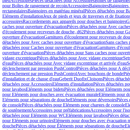
pied
Accessoires
Pièces détachées pour Accessoires
Boîtes de rangemen
pour Boîtes de rangement de recoin
Accessoires
Baignoires
Baignoires 
rectangulaires
Baignoires en matériau minéral
Pièces détachées pour Ba
Eléments d'installation
Jeux de pieds et jeux de traverses et de fixatio
accessoires
Raccordements aux appareils pour douches et baignoires
G
caches pour ouverture d'évacuation
Pièces détachées pour Avec caches
d'écoulement pour receveurs de douche, d62
Pièces détachées pour Ga
ouverture d'évacuation
Garnitures d'écoulement pour receveurs de do
détachées pour Avec caches pour ouverture d'évacuation
Sans caches 
détachées pour Caches pour ouverture d'évacuation
Garnitures d'écou
ouverture d'évacuation
Pièces détachées pour Sans caches pour ouvert
vidage excentrique
Pièces détachées pour Avec vidage excentrique
Set
d'eau
Pièces détachées pour Avec vidage excentrique et arrivée d'eau
S
déclenchement par pression PushControl
Pièces détachées pour A déc
déclenchement par pression PushControl
Avec bouchons de bonde
Piè
d'installation et de chasse d'eau
Geberit Duofix
Cloisons
Pièces détaché
détachées pour Accessoires
Eléments d'installation
Pièces détachées pou
pour lavabos
Eléments pour bidets
Pièces détachées pour Eléments pou
pour Eléments pour douches avec évacuation murale
Eléments pour do
Eléments pour séparations de douche
Eléments pour déversoirs
Pièces 
de console
Pièces détachées pour Eléments pour charges de console
El
de soutènement
Accessoires pour préfabrications
Accessoires pour l'is
détachées pour Eléments pour WC
Eléments pour lavabos
Pièces déta
pour Eléments pour urinoirs
Eléments pour douches avec évacuation 
douche
Pièces détachées pour Éléments pour séparations de douche
El