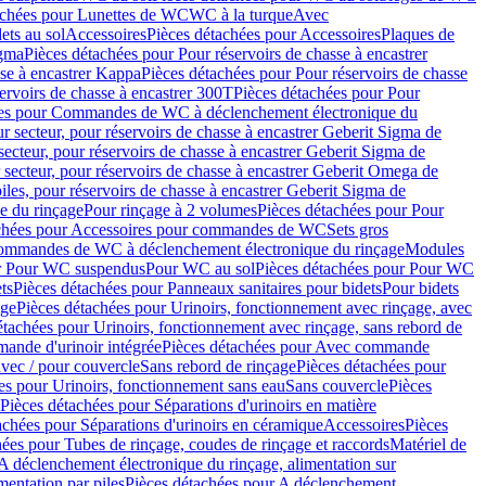
achées pour Lunettes de WC
WC à la turque
Avec
ets au sol
Accessoires
Pièces détachées pour Accessoires
Plaques de
igma
Pièces détachées pour Pour réservoirs de chasse à encastrer
sse à encastrer Kappa
Pièces détachées pour Pour réservoirs de chasse
ervoirs de chasse à encastrer 300T
Pièces détachées pour Pour
ées pour Commandes de WC à déclenchement électronique du
r secteur, pour réservoirs de chasse à encastrer Geberit Sigma de
secteur, pour réservoirs de chasse à encastrer Geberit Sigma de
 secteur, pour réservoirs de chasse à encastrer Geberit Omega de
iles, pour réservoirs de chasse à encastrer Geberit Sigma de
 du rinçage
Pour rinçage à 2 volumes
Pièces détachées pour Pour
achées pour Accessoires pour commandes de WC
Sets gros
commandes de WC à déclenchement électronique du rinçage
Modules
ur Pour WC suspendus
Pour WC au sol
Pièces détachées pour Pour WC
ts
Pièces détachées pour Panneaux sanitaires pour bidets
Pour bidets
age
Pièces détachées pour Urinoirs, fonctionnement avec rinçage, avec
étachées pour Urinoirs, fonctionnement avec rinçage, sans rebord de
nde d'urinoir intégrée
Pièces détachées pour Avec commande
avec / pour couvercle
Sans rebord de rinçage
Pièces détachées pour
es pour Urinoirs, fonctionnement sans eau
Sans couvercle
Pièces
Pièces détachées pour Séparations d'urinoirs en matière
achées pour Séparations d'urinoirs en céramique
Accessoires
Pièces
hées pour Tubes de rinçage, coudes de rinçage et raccords
Matériel de
A déclenchement électronique du rinçage, alimentation sur
mentation par piles
Pièces détachées pour A déclenchement