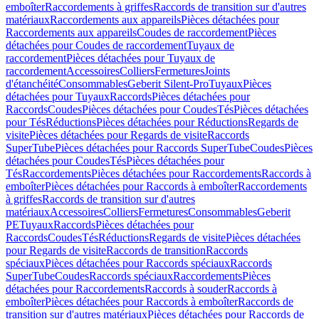
emboîter
Raccordements à griffes
Raccords de transition sur d'autres
matériaux
Raccordements aux appareils
Pièces détachées pour
Raccordements aux appareils
Coudes de raccordement
Pièces
détachées pour Coudes de raccordement
Tuyaux de
raccordement
Pièces détachées pour Tuyaux de
raccordement
Accessoires
Colliers
Fermetures
Joints
d'étanchéité
Consommables
Geberit Silent-Pro
Tuyaux
Pièces
détachées pour Tuyaux
Raccords
Pièces détachées pour
Raccords
Coudes
Pièces détachées pour Coudes
Tés
Pièces détachées
pour Tés
Réductions
Pièces détachées pour Réductions
Regards de
visite
Pièces détachées pour Regards de visite
Raccords
SuperTube
Pièces détachées pour Raccords SuperTube
Coudes
Pièces
détachées pour Coudes
Tés
Pièces détachées pour
Tés
Raccordements
Pièces détachées pour Raccordements
Raccords à
emboîter
Pièces détachées pour Raccords à emboîter
Raccordements
à griffes
Raccords de transition sur d'autres
matériaux
Accessoires
Colliers
Fermetures
Consommables
Geberit
PE
Tuyaux
Raccords
Pièces détachées pour
Raccords
Coudes
Tés
Réductions
Regards de visite
Pièces détachées
pour Regards de visite
Raccords de transition
Raccords
spéciaux
Pièces détachées pour Raccords spéciaux
Raccords
SuperTube
Coudes
Raccords spéciaux
Raccordements
Pièces
détachées pour Raccordements
Raccords à souder
Raccords à
emboîter
Pièces détachées pour Raccords à emboîter
Raccords de
transition sur d'autres matériaux
Pièces détachées pour Raccords de