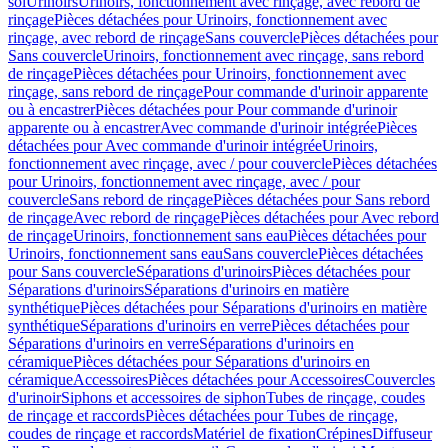
sol
Urinoirs
Urinoirs, fonctionnement avec rinçage, avec rebord de
rinçage
Pièces détachées pour Urinoirs, fonctionnement avec
rinçage, avec rebord de rinçage
Sans couvercle
Pièces détachées pour
Sans couvercle
Urinoirs, fonctionnement avec rinçage, sans rebord
de rinçage
Pièces détachées pour Urinoirs, fonctionnement avec
rinçage, sans rebord de rinçage
Pour commande d'urinoir apparente
ou à encastrer
Pièces détachées pour Pour commande d'urinoir
apparente ou à encastrer
Avec commande d'urinoir intégrée
Pièces
détachées pour Avec commande d'urinoir intégrée
Urinoirs,
fonctionnement avec rinçage, avec / pour couvercle
Pièces détachées
pour Urinoirs, fonctionnement avec rinçage, avec / pour
couvercle
Sans rebord de rinçage
Pièces détachées pour Sans rebord
de rinçage
Avec rebord de rinçage
Pièces détachées pour Avec rebord
de rinçage
Urinoirs, fonctionnement sans eau
Pièces détachées pour
Urinoirs, fonctionnement sans eau
Sans couvercle
Pièces détachées
pour Sans couvercle
Séparations d'urinoirs
Pièces détachées pour
Séparations d'urinoirs
Séparations d'urinoirs en matière
synthétique
Pièces détachées pour Séparations d'urinoirs en matière
synthétique
Séparations d'urinoirs en verre
Pièces détachées pour
Séparations d'urinoirs en verre
Séparations d'urinoirs en
céramique
Pièces détachées pour Séparations d'urinoirs en
céramique
Accessoires
Pièces détachées pour Accessoires
Couvercles
d'urinoir
Siphons et accessoires de siphon
Tubes de rinçage, coudes
de rinçage et raccords
Pièces détachées pour Tubes de rinçage,
coudes de rinçage et raccords
Matériel de fixation
Crépines
Diffuseur