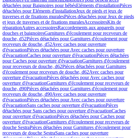
détachées pour Baignoires pour bébés
Eléments d'installation
Pièces
détachées pour Eléments d'installation
Jeux de pieds et jeux de
traverses et de fixations murales
Pièces détachées pour Jeux de pieds
et jeux de traverses et de fixations murales
Accessoires
Kits de
réparation
Autres accessoires
Raccordements aux appareils pour
douches et baignoires
Garnitures d'écoulement pour receveurs de
douche, d52
Pièces détachées pour Garnitures d'écoulement pour
receveurs de douche, d52
Avec caches pour ouverture
d'évacuation
Pièces détachées pour Avec caches pour ouverture
d'évacuation
Caches pour ouverture d'évacuation
Pièces détachées
pour Caches pour ouverture d'évacuation
Garnitures d'écoulement
pour receveurs de douche, d62
Pièces détachées pour Garnitures
d'écoulement pour receveurs de douche, d62
Avec caches pour
ouverture d'évacuation
Pièces détachées pour Avec caches pour
ouverture d'évacuation
Garnitures d'écoulement pour receveurs de
douche, d90
Pièces détachées pour Garnitures d'écoulement pour
receveurs de douche, d90
Avec caches pour ouverture
d'évacuation
Pièces détachées pour Avec caches pour ouverture
d'évacuation
Sans caches pour ouverture d'évacuation
Pièces
détachées pour Sans caches pour ouverture d'évacuation
Caches
pour ouverture d'évacuation
Pièces détachées pour Caches pour
ouverture d'évacuation
Garnitures d'écoulement pour receveurs de
douche Sestra
Pièces détachées pour Garnitures d'écoulement pour
receveurs de douche Sestra
Sans caches pour ouverture