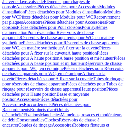
à laver et lave-vaisselle
Eléments pour charges de
console
Accessoires
Pièces détachées pour Accessoires
Modules
d'installation
Pièces détachées pour Modules d'installation
Modules
pour WC
Pièces détachées pour Modules pour WC
Recouvrement
par plaques
Accessoires
Pièces détachées pour Accessoires
Pour
cloisons
Pièces détachées pour Pour cloisons
Pour systèmes
d'alimentation
Pour évacuation
Réservoirs de chasse
apparents
Réservoirs de chasse apparents pour WC, en matière
synthétique
Pièces détachées pour Réservoirs de chasse apparents
pour WC, en matière synthétique
A fixer sur la cuvette
Pièces
détachées pour A fixer sur la cuvette
A haute position
Pièces
détachées pour A haute position
A basse position et mi-hauteur
Pièces
détachées pour A basse position et mi-hauteur
Réservoirs de chasse
apparents pour WC, en céramique
Pièces détachées pour Réservoirs
de chasse apparents pour WC, en céramique
A fixer sur la
cuvette
Pièces détachées pour A fixer sur la cuvette
Tubes de rinçage
pour réservoirs de chasse apparents
Pièces détachées pour Tubes de
rinçage pour réservoirs de chasse apparents
Haute position
Pièces
détachées pour Haute position
Basse et moyenne
position
Accessoires
Pièces détachées pour
Accessoires
Raccordements
Pièces détachées pour
Raccordements
Robinets d'arrêt
Joints
d'étanchéité
Fixations
Manchettes
Mamelons, rosaces et modérateurs
de débit
Consommables
Cloches
Réservoirs de chasse à
encastrer
Coudes de rinçage
Accessoires
Robinets flotteurs et