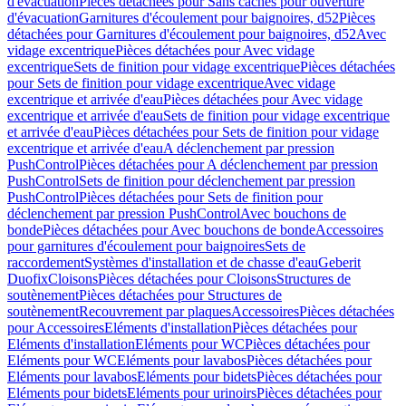
d'évacuation
Pièces détachées pour Sans caches pour ouverture
d'évacuation
Garnitures d'écoulement pour baignoires, d52
Pièces
détachées pour Garnitures d'écoulement pour baignoires, d52
Avec
vidage excentrique
Pièces détachées pour Avec vidage
excentrique
Sets de finition pour vidage excentrique
Pièces détachées
pour Sets de finition pour vidage excentrique
Avec vidage
excentrique et arrivée d'eau
Pièces détachées pour Avec vidage
excentrique et arrivée d'eau
Sets de finition pour vidage excentrique
et arrivée d'eau
Pièces détachées pour Sets de finition pour vidage
excentrique et arrivée d'eau
A déclenchement par pression
PushControl
Pièces détachées pour A déclenchement par pression
PushControl
Sets de finition pour déclenchement par pression
PushControl
Pièces détachées pour Sets de finition pour
déclenchement par pression PushControl
Avec bouchons de
bonde
Pièces détachées pour Avec bouchons de bonde
Accessoires
pour garnitures d'écoulement pour baignoires
Sets de
raccordement
Systèmes d'installation et de chasse d'eau
Geberit
Duofix
Cloisons
Pièces détachées pour Cloisons
Structures de
soutènement
Pièces détachées pour Structures de
soutènement
Recouvrement par plaques
Accessoires
Pièces détachées
pour Accessoires
Eléments d'installation
Pièces détachées pour
Eléments d'installation
Eléments pour WC
Pièces détachées pour
Eléments pour WC
Eléments pour lavabos
Pièces détachées pour
Eléments pour lavabos
Eléments pour bidets
Pièces détachées pour
Eléments pour bidets
Eléments pour urinoirs
Pièces détachées pour