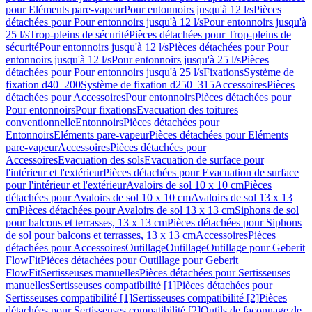
pour Eléments pare-vapeur
Pour entonnoirs jusqu'à 12 l/s
Pièces
détachées pour Pour entonnoirs jusqu'à 12 l/s
Pour entonnoirs jusqu'à
25 l/s
Trop-pleins de sécurité
Pièces détachées pour Trop-pleins de
sécurité
Pour entonnoirs jusqu'à 12 l/s
Pièces détachées pour Pour
entonnoirs jusqu'à 12 l/s
Pour entonnoirs jusqu'à 25 l/s
Pièces
détachées pour Pour entonnoirs jusqu'à 25 l/s
Fixations
Système de
fixation d40–200
Système de fixation d250–315
Accessoires
Pièces
détachées pour Accessoires
Pour entonnoirs
Pièces détachées pour
Pour entonnoirs
Pour fixations
Evacuation des toitures
conventionnelle
Entonnoirs
Pièces détachées pour
Entonnoirs
Eléments pare-vapeur
Pièces détachées pour Eléments
pare-vapeur
Accessoires
Pièces détachées pour
Accessoires
Evacuation des sols
Evacuation de surface pour
l'intérieur et l'extérieur
Pièces détachées pour Evacuation de surface
pour l'intérieur et l'extérieur
Avaloirs de sol 10 x 10 cm
Pièces
détachées pour Avaloirs de sol 10 x 10 cm
Avaloirs de sol 13 x 13
cm
Pièces détachées pour Avaloirs de sol 13 x 13 cm
Siphons de sol
pour balcons et terrasses, 13 x 13 cm
Pièces détachées pour Siphons
de sol pour balcons et terrasses, 13 x 13 cm
Accessoires
Pièces
détachées pour Accessoires
Outillage
Outillage
Outillage pour Geberit
FlowFit
Pièces détachées pour Outillage pour Geberit
FlowFit
Sertisseuses manuelles
Pièces détachées pour Sertisseuses
manuelles
Sertisseuses compatibilité [1]
Pièces détachées pour
Sertisseuses compatibilité [1]
Sertisseuses compatibilité [2]
Pièces
détachées pour Sertisseuses compatibilité [2]
Outils de façonnage de