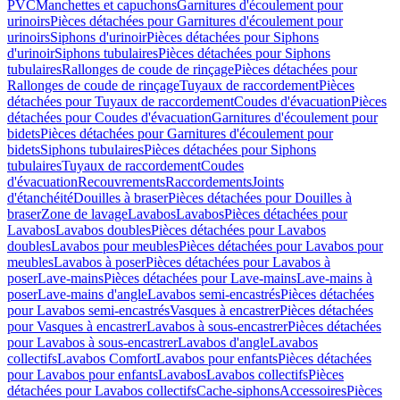
PVC
Manchettes et capuchons
Garnitures d'écoulement pour
urinoirs
Pièces détachées pour Garnitures d'écoulement pour
urinoirs
Siphons d'urinoir
Pièces détachées pour Siphons
d'urinoir
Siphons tubulaires
Pièces détachées pour Siphons
tubulaires
Rallonges de coude de rinçage
Pièces détachées pour
Rallonges de coude de rinçage
Tuyaux de raccordement
Pièces
détachées pour Tuyaux de raccordement
Coudes d'évacuation
Pièces
détachées pour Coudes d'évacuation
Garnitures d'écoulement pour
bidets
Pièces détachées pour Garnitures d'écoulement pour
bidets
Siphons tubulaires
Pièces détachées pour Siphons
tubulaires
Tuyaux de raccordement
Coudes
d'évacuation
Recouvrements
Raccordements
Joints
d'étanchéité
Douilles à braser
Pièces détachées pour Douilles à
braser
Zone de lavage
Lavabos
Lavabos
Pièces détachées pour
Lavabos
Lavabos doubles
Pièces détachées pour Lavabos
doubles
Lavabos pour meubles
Pièces détachées pour Lavabos pour
meubles
Lavabos à poser
Pièces détachées pour Lavabos à
poser
Lave-mains
Pièces détachées pour Lave-mains
Lave-mains à
poser
Lave-mains d'angle
Lavabos semi-encastrés
Pièces détachées
pour Lavabos semi-encastrés
Vasques à encastrer
Pièces détachées
pour Vasques à encastrer
Lavabos à sous-encastrer
Pièces détachées
pour Lavabos à sous-encastrer
Lavabos d'angle
Lavabos
collectifs
Lavabos Comfort
Lavabos pour enfants
Pièces détachées
pour Lavabos pour enfants
Lavabos
Lavabos collectifs
Pièces
détachées pour Lavabos collectifs
Cache-siphons
Accessoires
Pièces