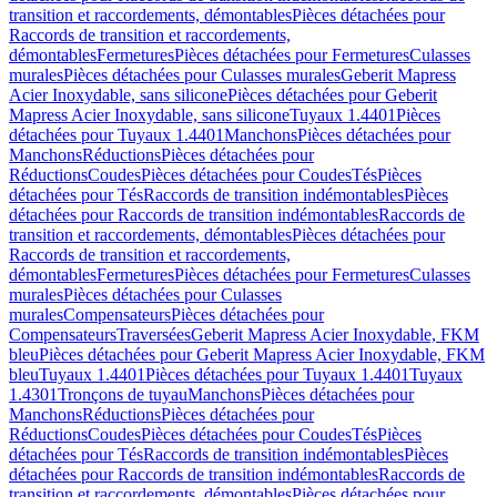
transition et raccordements, démontables
Pièces détachées pour
Raccords de transition et raccordements,
démontables
Fermetures
Pièces détachées pour Fermetures
Culasses
murales
Pièces détachées pour Culasses murales
Geberit Mapress
Acier Inoxydable, sans silicone
Pièces détachées pour Geberit
Mapress Acier Inoxydable, sans silicone
Tuyaux 1.4401
Pièces
détachées pour Tuyaux 1.4401
Manchons
Pièces détachées pour
Manchons
Réductions
Pièces détachées pour
Réductions
Coudes
Pièces détachées pour Coudes
Tés
Pièces
détachées pour Tés
Raccords de transition indémontables
Pièces
détachées pour Raccords de transition indémontables
Raccords de
transition et raccordements, démontables
Pièces détachées pour
Raccords de transition et raccordements,
démontables
Fermetures
Pièces détachées pour Fermetures
Culasses
murales
Pièces détachées pour Culasses
murales
Compensateurs
Pièces détachées pour
Compensateurs
Traversées
Geberit Mapress Acier Inoxydable, FKM
bleu
Pièces détachées pour Geberit Mapress Acier Inoxydable, FKM
bleu
Tuyaux 1.4401
Pièces détachées pour Tuyaux 1.4401
Tuyaux
1.4301
Tronçons de tuyau
Manchons
Pièces détachées pour
Manchons
Réductions
Pièces détachées pour
Réductions
Coudes
Pièces détachées pour Coudes
Tés
Pièces
détachées pour Tés
Raccords de transition indémontables
Pièces
détachées pour Raccords de transition indémontables
Raccords de
transition et raccordements, démontables
Pièces détachées pour