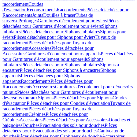
raccordement
Coudes
d'évacuation
Recouvrements
Raccordements
Pièces détachées pour
Raccordements
Joints
Douilles à braser
Tubes de
surverse
Prolonges
Garnitures d'écoulement pour éviers
Pièces
détachées pour Garnitures d'écoulement pour éviers
Siphons
tubulaires
Pièces détachées pour Siphons tubulaires
Siphons pour
éviers
Pièces détachées pour Siphons pour éviers
Tuyaux de
raccordement
Pièces détachées pour Tuyaux de
raccordement
Accessoires
Pièces détachées pour
Accessoires
Garnitures d'écoulement pour appareils
Pièces détachées
pour Garnitures d'écoulement pour appareils
Siphons
tubulaires
Pièces détachées pour Siphons tubulaires
Siphons à
encastrer
Pièces détachées pour Siphons à encastrer
Siphons
apparents
Pièces détachées pour Siphons
apparents
Raccordements
Pièces détachées pour
Raccordements
Accessoires
Garnitures d'écoulement pour déversoirs
muraux
Pièces détachées pour Garnitures d'écoulement pour
déversoirs muraux
Siphons
Pièces détachées pour Siphons
Coudes
d'évacuation
Pièces détachées pour Coudes d'évacuation
Tuyaux de
raccordement
Pièces détachées pour Tuyaux de
raccordement
Crépines
Pièces détachées pour
Crépines
Accessoires
Pièces détachées pour Accessoires
Douches et
baignoires
Douches
Evacuation des sols pour douches
Pièces
détachées pour Evacuation des sols pour douches
Caniveaux de
douche
Pièces détachées pour Caniveaux de douche
Accessoires