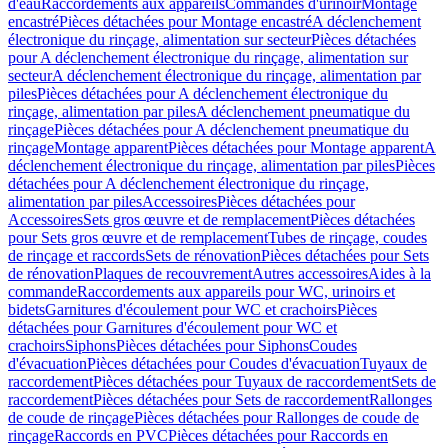
d'eau
Raccordements aux appareils
Commandes d'urinoir
Montage
encastré
Pièces détachées pour Montage encastré
A déclenchement
électronique du rinçage, alimentation sur secteur
Pièces détachées
pour A déclenchement électronique du rinçage, alimentation sur
secteur
A déclenchement électronique du rinçage, alimentation par
piles
Pièces détachées pour A déclenchement électronique du
rinçage, alimentation par piles
A déclenchement pneumatique du
rinçage
Pièces détachées pour A déclenchement pneumatique du
rinçage
Montage apparent
Pièces détachées pour Montage apparent
A
déclenchement électronique du rinçage, alimentation par piles
Pièces
détachées pour A déclenchement électronique du rinçage,
alimentation par piles
Accessoires
Pièces détachées pour
Accessoires
Sets gros œuvre et de remplacement
Pièces détachées
pour Sets gros œuvre et de remplacement
Tubes de rinçage, coudes
de rinçage et raccords
Sets de rénovation
Pièces détachées pour Sets
de rénovation
Plaques de recouvrement
Autres accessoires
Aides à la
commande
Raccordements aux appareils pour WC, urinoirs et
bidets
Garnitures d'écoulement pour WC et crachoirs
Pièces
détachées pour Garnitures d'écoulement pour WC et
crachoirs
Siphons
Pièces détachées pour Siphons
Coudes
d'évacuation
Pièces détachées pour Coudes d'évacuation
Tuyaux de
raccordement
Pièces détachées pour Tuyaux de raccordement
Sets de
raccordement
Pièces détachées pour Sets de raccordement
Rallonges
de coude de rinçage
Pièces détachées pour Rallonges de coude de
rinçage
Raccords en PVC
Pièces détachées pour Raccords en