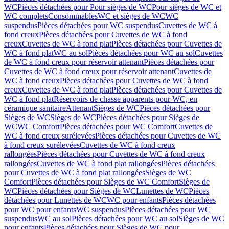
WC
Pièces détachées pour Pour sièges de WC
Pour sièges de WC et
WC complets
Consommables
WC et sièges de WC
WC
suspendus
Pièces détachées pour WC suspendus
Cuvettes de WC à
fond creux
Pièces détachées pour Cuvettes de WC à fond
creux
Cuvettes de WC à fond plat
Pièces détachées pour Cuvettes de
WC à fond plat
WC au sol
Pièces détachées pour WC au sol
Cuvettes
de WC à fond creux pour réservoir attenant
Pièces détachées pour
Cuvettes de WC à fond creux pour réservoir attenant
Cuvettes de
WC à fond creux
Pièces détachées pour Cuvettes de WC à fond
creux
Cuvettes de WC à fond plat
Pièces détachées pour Cuvettes de
WC à fond plat
Réservoirs de chasse apparents pour WC, en
céramique sanitaire
Attenant
Sièges de WC
Pièces détachées pour
Sièges de WC
Sièges de WC
Pièces détachées pour Sièges de
WC
WC Comfort
Pièces détachées pour WC Comfort
Cuvettes de
WC à fond creux surélevées
Pièces détachées pour Cuvettes de WC
à fond creux surélevées
Cuvettes de WC à fond creux
rallongées
Pièces détachées pour Cuvettes de WC à fond creux
rallongées
Cuvettes de WC à fond plat rallongées
Pièces détachées
pour Cuvettes de WC à fond plat rallongées
Sièges de WC
Comfort
Pièces détachées pour Sièges de WC Comfort
Sièges de
WC
Pièces détachées pour Sièges de WC
Lunettes de WC
Pièces
détachées pour Lunettes de WC
WC pour enfants
Pièces détachées
pour WC pour enfants
WC suspendus
Pièces détachées pour WC
suspendus
WC au sol
Pièces détachées pour WC au sol
Sièges de WC
pour enfants
Pièces détachées pour Sièges de WC pour