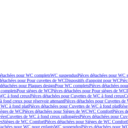
détachées pour WC complets
WC suspendus
Pièces détachées pour WC 
détachées pour Pour cuvettes de WC
Dispositifs d'appoint pour WC
Pièc
 détachées pour Plaques design
Pour WC complets
Pièces détachées po
complets
Pour sièges de WC
Pièces détachées pour Pour sièges de WC
 WC à fond creux
Pièces détachées pour Cuvettes de WC à fond creux
Cu
 fond creux pour réservoir attenant
Pièces détachées pour Cuvettes de 
 WC à fond plat
Pièces détachées pour Cuvettes de WC à fond plat
Rése
ièges de WC
Pièces détachées pour Sièges de WC
WC Comfort
Pièces 
vées
Cuvettes de WC à fond creux rallongées
Pièces détachées pour Cuv
es
Sièges de WC Comfort
Pièces détachées pour Sièges de WC Comfort
tachées pour WC pour enfants
WC suspendus
Pièces détachées pour W