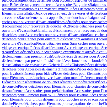
pied
Accessoires
Pièces détachées pour Accessoires
Boîtes de rangemen
pour Boîtes de rangement de recoin
Accessoires
Baignoires
Baignoires 
rectangulaires
Baignoires en matériau minéral
Pièces détachées pour Ba
Eléments d'installation
Jeux de pieds et jeux de traverses et de fixatio
accessoires
Raccordements aux appareils pour douches et baignoires
G
caches pour ouverture d'évacuation
Pièces détachées pour Avec caches
d'écoulement pour receveurs de douche, d62
Pièces détachées pour Ga
ouverture d'évacuation
Garnitures d'écoulement pour receveurs de do
détachées pour Avec caches pour ouverture d'évacuation
Sans caches 
détachées pour Caches pour ouverture d'évacuation
Garnitures d'écou
ouverture d'évacuation
Pièces détachées pour Sans caches pour ouvert
vidage excentrique
Pièces détachées pour Avec vidage excentrique
Set
d'eau
Pièces détachées pour Avec vidage excentrique et arrivée d'eau
S
déclenchement par pression PushControl
Pièces détachées pour A déc
déclenchement par pression PushControl
Avec bouchons de bonde
Piè
d'installation et de chasse d'eau
Geberit Duofix
Cloisons
Pièces détaché
détachées pour Accessoires
Eléments d'installation
Pièces détachées pou
pour lavabos
Eléments pour bidets
Pièces détachées pour Eléments pou
pour Eléments pour douches avec évacuation murale
Eléments pour do
Eléments pour séparations de douche
Eléments pour déversoirs
Pièces 
de console
Pièces détachées pour Eléments pour charges de console
El
de soutènement
Accessoires pour préfabrications
Accessoires pour l'is
détachées pour Eléments pour WC
Eléments pour lavabos
Pièces déta
pour Eléments pour urinoirs
Eléments pour douches avec évacuation 
douche
Pièces détachées pour Éléments pour séparations de douche
El