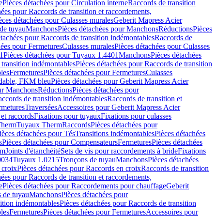
e
Pièces détachées pour Circulation interne
Raccords de transition
hées pour Raccords de transition et raccordements,
èces détachées pour Culasses murales
Geberit Mapress Acier
de tuyau
Manchons
Pièces détachées pour Manchons
Réductions
Pièces
étachées pour Raccords de transition indémontables
Raccords de
hées pour Fermetures
Culasses murales
Pièces détachées pour Culasses
1
Pièces détachées pour Tuyaux 1.4401
Manchons
Pièces détachées
transition indémontables
Pièces détachées pour Raccords de transition
les
Fermetures
Pièces détachées pour Fermetures
Culasses
ydable, FKM bleu
Pièces détachées pour Geberit Mapress Acier
our Manchons
Réductions
Pièces détachées pour
ccords de transition indémontables
Raccords de transition et
rmetures
Traversées
Accessoires pour Geberit Mapress Acier
 et raccords
Fixations pour tuyaux
Fixations pour culasses
Therm
Tuyaux Therm
Raccords
Pièces détachées pour
ièces détachées pour Tés
Transitions indémontables
Pièces détachées
s
Pièces détachées pour Compensateurs
Fermetures
Pièces détachées
rm
Joints d'étanchéité
Sets de vis pour raccordements à bride
Fixations
0034
Tuyaux 1.0215
Tronçons de tuyau
Manchons
Pièces détachées
 croix
Pièces détachées pour Raccords en croix
Raccords de transition
hées pour Raccords de transition et raccordements,
e
Pièces détachées pour Raccordements pour chauffage
Geberit
 de tuyau
Manchons
Pièces détachées pour
ition indémontables
Pièces détachées pour Raccords de transition
les
Fermetures
Pièces détachées pour Fermetures
Accessoires pour