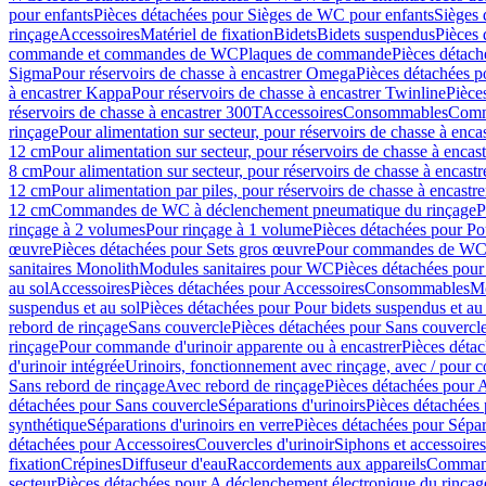
pour enfants
Pièces détachées pour Sièges de WC pour enfants
Sièges
rinçage
Accessoires
Matériel de fixation
Bidets
Bidets suspendus
Pièces 
commande et commandes de WC
Plaques de commande
Pièces détac
Sigma
Pour réservoirs de chasse à encastrer Omega
Pièces détachées p
à encastrer Kappa
Pour réservoirs de chasse à encastrer Twinline
Pièce
réservoirs de chasse à encastrer 300T
Accessoires
Consommables
Comm
rinçage
Pour alimentation sur secteur, pour réservoirs de chasse à enc
12 cm
Pour alimentation sur secteur, pour réservoirs de chasse à enca
8 cm
Pour alimentation sur secteur, pour réservoirs de chasse à encas
12 cm
Pour alimentation par piles, pour réservoirs de chasse à encast
12 cm
Commandes de WC à déclenchement pneumatique du rinçage
P
rinçage à 2 volumes
Pour rinçage à 1 volume
Pièces détachées pour Po
œuvre
Pièces détachées pour Sets gros œuvre
Pour commandes de WC à
sanitaires Monolith
Modules sanitaires pour WC
Pièces détachées pou
au sol
Accessoires
Pièces détachées pour Accessoires
Consommables
Mo
suspendus et au sol
Pièces détachées pour Pour bidets suspendus et au 
rebord de rinçage
Sans couvercle
Pièces détachées pour Sans couvercl
rinçage
Pour commande d'urinoir apparente ou à encastrer
Pièces déta
d'urinoir intégrée
Urinoirs, fonctionnement avec rinçage, avec / pour c
Sans rebord de rinçage
Avec rebord de rinçage
Pièces détachées pour 
détachées pour Sans couvercle
Séparations d'urinoirs
Pièces détachées 
synthétique
Séparations d'urinoirs en verre
Pièces détachées pour Sépara
détachées pour Accessoires
Couvercles d'urinoir
Siphons et accessoire
fixation
Crépines
Diffuseur d'eau
Raccordements aux appareils
Command
secteur
Pièces détachées pour A déclenchement électronique du rinçage