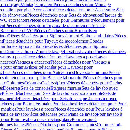
 du rinçage
Montage apparent
Pièces détachées pour Montage
entation par piles
Accessoires
Pièces détachées pour Accessoires
Sets
s de rénovation
Pièces détachées pour Sets de rénovation
Plaques de
 WC et crachoirs
Pièces détachées pour Garnitures d'écoulement pour
ent
Pièces détachées pour Tuyaux de raccordement
Sets de
e
Raccords en PVC
Pièces détachées pour Raccords en
inoir
Pièces détachées pour Siphons d'urinoir
Siphons tubulaires
Pièces
nt
Pièces détachées pour Tuyaux de raccordement
Coudes
our bidets
Siphons tubulaires
Pièces détachées pour Siphons
ur Douilles à braser
Zone de lavage
Lavabos
Lavabos
Pièces détachées
vabos à poser
Pièces détachées pour Lavabos à poser
Lave-
ncastrés
Vasques à encastrer
Pièces détachées pour Vasques à
s pour enfants
Pièces détachées pour Lavabos pour
s bacs
Pièces détachées pour Autres bacs
Déversoirs muraux
Pièces
cs de rétention pour plâtre
Bacs de laboratoire
Pièces détachées pour
pour Colonnes
Colonnes
Cache-siphons
Pièces détachées pour Cache-
ts
Dosserets
Sets de consoles
Etagères murales
Sets de lavabo avec
e
Pièces détachées pour Sets de lavabo avec sous-meuble
Sets de
ous-meuble
Pièces détachées pour Sets de vasque à encastrer avec
tachées pour Pour lave-mains
Pour lavabos
Pièces détachées pour Pour
r meubles
Pour lavabos à poser
Pièces détachées pour Pour lavabos à
Plans de lavabo
Pièces détachées pour Plans de lavabo
Pour lavabo à
 pour Pour lavabo à poser rectangulaire
Pour vasque à
lonnes hautes
Pièces détachées pour Colonnes hautes
Colonnes mi-
s
Pièces détachées pour Autres meubles
Etagères murales
Pièces