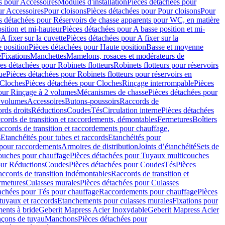
s pour Accessoires
Modules d'installation
Pièces détachées pour
ur Accessoires
Pour cloisons
Pièces détachées pour Pour cloisons
Pour
s détachées pour Réservoirs de chasse apparents pour WC, en matière
sition et mi-hauteur
Pièces détachées pour A basse position et mi-
e
A fixer sur la cuvette
Pièces détachées pour A fixer sur la
 position
Pièces détachées pour Haute position
Basse et moyenne
é
Fixations
Manchettes
Mamelons, rosaces et modérateurs de
es détachées pour Robinets flotteurs
Robinets flotteurs pour réservoirs
ue
Pièces détachées pour Robinets flotteurs pour réservoirs en
Cloches
Pièces détachées pour Cloches
Rinçage interrompable
Pièces
our Rinçage à 2 volumes
Mécanismes de chasse
Pièces détachées pour
2 volumes
Accessoires
Butons-poussoirs
Raccords de
rds droits
Réductions
Coudes
Tés
Circulation interne
Pièces détachées
cords de transition et raccordements, démontables
Fermetures
Boîtiers
ccords de transition et raccordements pour chauffage,
s
Etanchéités pour tubes et raccords
Etanchéités pour
 pour raccordements
Armoires de distribution
Joints d’étanchéité
Sets de
ouches pour chauffage
Pièces détachées pour Tuyaux multicouches
our Réductions
Coudes
Pièces détachées pour Coudes
Tés
Pièces
ccords de transition indémontables
Raccords de transition et
rmetures
Culasses murales
Pièces détachées pour Culasses
achées pour Tés pour chauffage
Raccordements pour chauffage
Pièces
tuyaux et raccords
Etanchements pour culasses murales
Fixations pour
ents à bride
Geberit Mapress Acier Inoxydable
Geberit Mapress Acier
çons de tuyau
Manchons
Pièces détachées pour