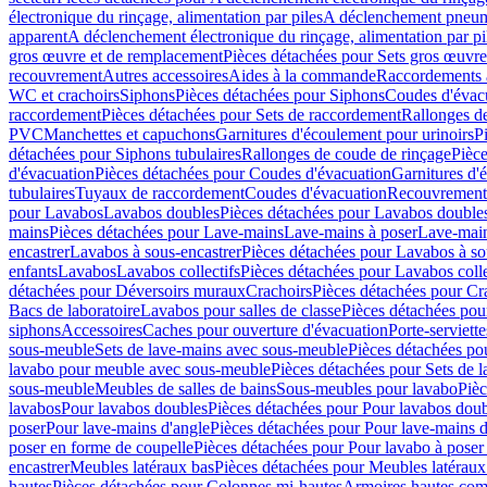
électronique du rinçage, alimentation par piles
A déclenchement pneum
apparent
A déclenchement électronique du rinçage, alimentation par pi
gros œuvre et de remplacement
Pièces détachées pour Sets gros œuvr
recouvrement
Autres accessoires
Aides à la commande
Raccordements a
WC et crachoirs
Siphons
Pièces détachées pour Siphons
Coudes d'évac
raccordement
Pièces détachées pour Sets de raccordement
Rallonges d
PVC
Manchettes et capuchons
Garnitures d'écoulement pour urinoirs
P
détachées pour Siphons tubulaires
Rallonges de coude de rinçage
Pièce
d'évacuation
Pièces détachées pour Coudes d'évacuation
Garnitures d'
tubulaires
Tuyaux de raccordement
Coudes d'évacuation
Recouvrement
pour Lavabos
Lavabos doubles
Pièces détachées pour Lavabos double
mains
Pièces détachées pour Lave-mains
Lave-mains à poser
Lave-main
encastrer
Lavabos à sous-encastrer
Pièces détachées pour Lavabos à so
enfants
Lavabos
Lavabos collectifs
Pièces détachées pour Lavabos colle
détachées pour Déversoirs muraux
Crachoirs
Pièces détachées pour Cr
Bacs de laboratoire
Lavabos pour salles de classe
Pièces détachées pou
siphons
Accessoires
Caches pour ouverture d'évacuation
Porte-serviette
sous-meuble
Sets de lave-mains avec sous-meuble
Pièces détachées po
lavabo pour meuble avec sous-meuble
Pièces détachées pour Sets de
sous-meuble
Meubles de salles de bains
Sous-meubles pour lavabo
Pièc
lavabos
Pour lavabos doubles
Pièces détachées pour Pour lavabos dou
poser
Pour lave-mains d'angle
Pièces détachées pour Pour lave-mains d
poser en forme de coupelle
Pièces détachées pour Pour lavabo à poser
encastrer
Meubles latéraux bas
Pièces détachées pour Meubles latéraux
hautes
Pièces détachées pour Colonnes mi-hautes
Armoires hautes com