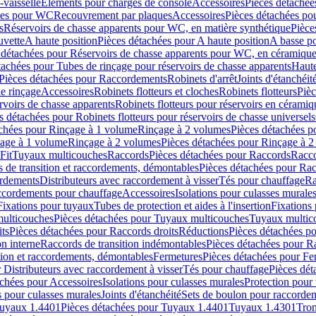
-vaisselle
Eléments pour charges de console
Accessoires
Pièces détachée
les pour WC
Recouvrement par plaques
Accessoires
Pièces détachées po
s
Réservoirs de chasse apparents pour WC, en matière synthétique
Pièce
uvette
A haute position
Pièces détachées pour A haute position
A basse po
 détachées pour Réservoirs de chasse apparents pour WC, en céramiqu
tachées pour Tubes de rinçage pour réservoirs de chasse apparents
Haute
Pièces détachées pour Raccordements
Robinets d'arrêt
Joints d'étanchéit
e rinçage
Accessoires
Robinets flotteurs et cloches
Robinets flotteurs
Pièc
rvoirs de chasse apparents
Robinets flotteurs pour réservoirs en céramiq
s détachées pour Robinets flotteurs pour réservoirs de chasse universels
achées pour Rinçage à 1 volume
Rinçage à 2 volumes
Pièces détachées p
çage à 1 volume
Rinçage à 2 volumes
Pièces détachées pour Rinçage à 
Fit
Tuyaux multicouches
Raccords
Pièces détachées pour Raccords
Racco
 de transition et raccordements, démontables
Pièces détachées pour Rac
ordements
Distributeurs avec raccordement à visser
Tés pour chauffage
Ra
ccordements pour chauffage
Accessoires
Isolations pour culasses murale
Fixations pour tuyaux
Tubes de protection et aides à l'insertion
Fixations
ulticouches
Pièces détachées pour Tuyaux multicouches
Tuyaux multic
ts
Pièces détachées pour Raccords droits
Réductions
Pièces détachées p
on interne
Raccords de transition indémontables
Pièces détachées pour Ra
tion et raccordements, démontables
Fermetures
Pièces détachées pour Fe
 Distributeurs avec raccordement à visser
Tés pour chauffage
Pièces dét
achées pour Accessoires
Isolations pour culasses murales
Protection pour 
s pour culasses murales
Joints d'étanchéité
Sets de boulon pour raccordem
uyaux 1.4401
Pièces détachées pour Tuyaux 1.4401
Tuyaux 1.4301
Tron