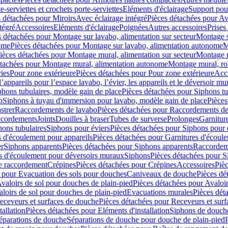
e-serviettes et crochets porte-serviettes
Eléments d'éclairage
Support pou
 détachées pour Miroirs
Avec éclairage intégré
Pièces détachées pour Av
tégré
Accessoires
Eléments d'éclairage
Poignées
Autres accessoires
Prises
s détachées pour Montage sur lavabo, alimentation sur secteur
Montage s
ome
Pièces détachées pour Montage sur lavabo, alimentation autonome
M
ièces détachées pour Montage mural, alimentation sur secteur
Montage m
étachées pour Montage mural, alimentation autonome
Montage mural, ro
ries
Pour zone extérieure
Pièces détachées pour Pour zone extérieure
Acc
ppareils pour l’espace lavabo, l’évier, les appareils et le déversoir mu
phons tubulaires, modèle gain de place
Pièces détachées pour Siphons tu
o
Siphons à tuyau d'immersion pour lavabo, modèle gain de place
Pièces
strer
Raccordements de lavabo
Pièces détachées pour Raccordements de
ccordements
Joints
Douilles à braser
Tubes de surverse
Prolonges
Garnitur
hons tubulaires
Siphons pour éviers
Pièces détachées pour Siphons pour 
s d'écoulement pour appareils
Pièces détachées pour Garnitures d'écoule
er
Siphons apparents
Pièces détachées pour Siphons apparents
Raccordem
es d'écoulement pour déversoirs muraux
Siphons
Pièces détachées pour 
e raccordement
Crépines
Pièces détachées pour Crépines
Accessoires
Piè
 pour Evacuation des sols pour douches
Caniveaux de douche
Pièces dé
valoirs de sol pour douches de plain-pied
Pièces détachées pour Avaloir
loirs de sol pour douches de plain-pied
Evacuations murales
Pièces dét
eceveurs et surfaces de douche
Pièces détachées pour Receveurs et sur
tallation
Pièces détachées pour Eléments d'installation
Siphons de douche
éparations de douche
Séparations de douche pour douche de plain-pied