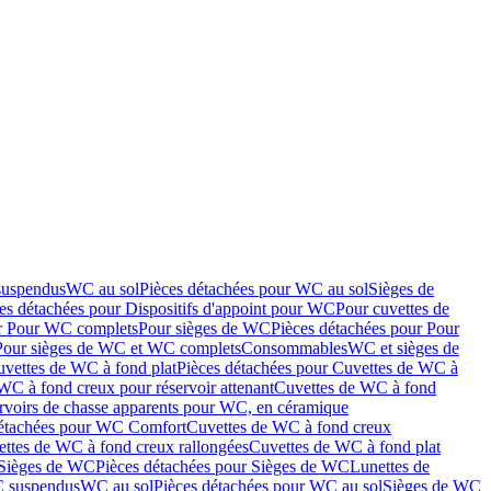
suspendus
WC au sol
Pièces détachées pour WC au sol
Sièges de
es détachées pour Dispositifs d'appoint pour WC
Pour cuvettes de
ur Pour WC complets
Pour sièges de WC
Pièces détachées pour Pour
Pour sièges de WC et WC complets
Consommables
WC et sièges de
vettes de WC à fond plat
Pièces détachées pour Cuvettes de WC à
WC à fond creux pour réservoir attenant
Cuvettes de WC à fond
rvoirs de chasse apparents pour WC, en céramique
détachées pour WC Comfort
Cuvettes de WC à fond creux
ettes de WC à fond creux rallongées
Cuvettes de WC à fond plat
Sièges de WC
Pièces détachées pour Sièges de WC
Lunettes de
C suspendus
WC au sol
Pièces détachées pour WC au sol
Sièges de WC