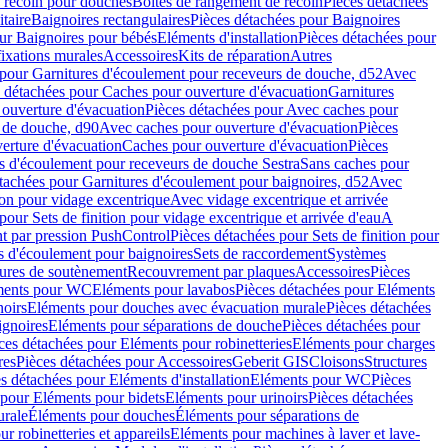
e recoin pour douches
Boîtes de rangement de recoin
Pièces détachées
taire
Baignoires rectangulaires
Pièces détachées pour Baignoires
ur Baignoires pour bébés
Eléments d'installation
Pièces détachées pour
fixations murales
Accessoires
Kits de réparation
Autres
 pour Garnitures d'écoulement pour receveurs de douche, d52
Avec
 détachées pour Caches pour ouverture d'évacuation
Garnitures
ouverture d'évacuation
Pièces détachées pour Avec caches pour
s de douche, d90
Avec caches pour ouverture d'évacuation
Pièces
erture d'évacuation
Caches pour ouverture d'évacuation
Pièces
s d'écoulement pour receveurs de douche Sestra
Sans caches pour
tachées pour Garnitures d'écoulement pour baignoires, d52
Avec
ion pour vidage excentrique
Avec vidage excentrique et arrivée
pour Sets de finition pour vidage excentrique et arrivée d'eau
A
nt par pression PushControl
Pièces détachées pour Sets de finition pour
s d'écoulement pour baignoires
Sets de raccordement
Systèmes
tures de soutènement
Recouvrement par plaques
Accessoires
Pièces
éments pour WC
Eléments pour lavabos
Pièces détachées pour Eléments
noirs
Eléments pour douches avec évacuation murale
Pièces détachées
ignoires
Eléments pour séparations de douche
Pièces détachées pour
ces détachées pour Eléments pour robinetteries
Eléments pour charges
res
Pièces détachées pour Accessoires
Geberit GIS
Cloisons
Structures
s détachées pour Eléments d'installation
Eléments pour WC
Pièces
 pour Eléments pour bidets
Eléments pour urinoirs
Pièces détachées
urale
Éléments pour douches
Éléments pour séparations de
r robinetteries et appareils
Eléments pour machines à laver et lave-