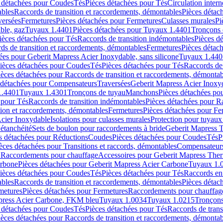
 détachées pour Coudes
Tés
Pièces détachées pour Tés
Circulation intern
ables
Raccords de transition et raccordements, démontables
Pièces détac
versées
Fermetures
Pièces détachées pour Fermetures
Culasses murales
Pi
ble, gaz
Tuyaux 1.4401
Pièces détachées pour Tuyaux 1.4401
Tronçons 
ièces détachées pour Tés
Raccords de transition indémontables
Pièces d
ds de transition et raccordements, démontables
Fermetures
Pièces détac
ées pour Geberit Mapress Acier Inoxydable, sans silicone
Tuyaux 1.440
ièces détachées pour Coudes
Tés
Pièces détachées pour Tés
Raccords de 
ièces détachées pour Raccords de transition et raccordements, démontab
 détachées pour Compensateurs
Traversées
Geberit Mapress Acier Inox
1.4401
Tuyaux 1.4301
Tronçons de tuyau
Manchons
Pièces détachées p
 pour Tés
Raccords de transition indémontables
Pièces détachées pour Ra
tion et raccordements, démontables
Fermetures
Pièces détachées pour Fe
Acier Inoxydable
Isolations pour culasses murales
Protection pour tuyaux
'étanchéité
Sets de boulon pour raccordements à bride
Geberit Mapress 
s détachées pour Réductions
Coudes
Pièces détachées pour Coudes
Tés
P
èces détachées pour Transitions et raccords, démontables
Compensateur
r Raccordements pour chauffage
Accessoires pour Geberit Mapress The
arbone
Pièces détachées pour Geberit Mapress Acier Carbone
Tuyaux 1.
ièces détachées pour Coudes
Tés
Pièces détachées pour Tés
Raccords en
ables
Raccords de transition et raccordements, démontables
Pièces détac
metures
Pièces détachées pour Fermetures
Raccordements pour chauffag
apress Acier Carbone, FKM bleu
Tuyaux 1.0034
Tuyaux 1.0215
Tronçons
 détachées pour Coudes
Tés
Pièces détachées pour Tés
Raccords de trans
ièces détachées pour Raccords de transition et raccordements, démontab