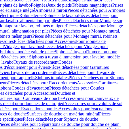
r plans de lavabo
Poignées
Jeux de pieds
Tableaux magnétiques
Prises
ec éclairage intégré
Armoires à miroir
Pièces détachées pour Armoires
 électriques
Robinetteries
Robinets de lavabo
Pièces détachées pour
ur lavabo, alimentation par piles
Pièces détachées pour Montage sur
ontage sur lavabo, robinets mitigeur
Pièces détachées pour Montage
ural, alimentation par piles
Pièces détachées pour Montage mural,
binets mélangeurs
Pièces détachées pour Montage mural, robinets
essoires
Pièces détachées pour Accessoires
Pour robinets de
ral
Vidages pour lavabos
Pièces détachées pour Vidages pour
bulaires, modèle gain de place
Siphons à tuyau d'immersion pour
 détachées pour Siphons à tuyau d'immersion pour lavabo, modèle
 lavabo
Tuyaux de raccordement
Coudes
es d'écoulement pour éviers
Pièces détachées pour Garnitures
éviers
Tuyaux de raccordement
Pièces détachées pour Tuyaux de
ment pour appareils
Siphons tubulaires
Pièces détachées pour Siphons
ents
Pièces détachées pour Raccordements
Accessoires
Garnitures
Siphons
Coudes d'évacuation
Pièces détachées pour Coudes
ces détachées pour Accessoires
Douches et
tachées pour Caniveaux de douche
Accessoires pour caniveaux de
s de sol pour douches de plain-pied
Accessoires pour avaloirs de sol
achées pour Evacuations murales
Accessoires pour évacuations
faces de douche
Surfaces de douche en matériau minéral
Pièces
 spécifiques
Pièces détachées pour Siphons de douche
Pièces détachées pour Séparations de douche pour douche de plain-