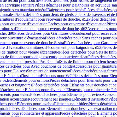
t de recoin pour douches
Pièces détachées pour Boîtes de rangement d
en acrylique sanitaire
Pièces détachées pour Baignoires en acrylique sani
ignoires en matériau minéral
Baignoires pour bébés
Pièces détachées po
ns murales
Pièces détachées pour Jeux de pieds et jeux de traverses et de 
arnitures d'écoulement pour receveurs de douche, d52
Pièces détachées
 pour ouverture d'évacuation
Caches pour ouverture d'évacuation
Pièces
rnitures d'écoulement pour receveurs de douche, d62
Avec caches pour 
uche, d90
Pièces détachées pour Garnitures d'écoulement pour receveur
pour ouverture d'évacuation
Pièces détachées pour Sans caches pour ouv
lement pour receveurs de douche Sestra
Pièces détachées pour Garniture
ure d'évacuation
Garnitures d'écoulement pour baignoires, d52
Pièces dé
s de finition pour vidage excentrique
Pièces détachées pour Sets de finit
ets de finition pour vidage excentrique et arrivée d'eau
Pièces détachées 
lenchement par pression PushControl
Sets de finition pour déclencheme
ces détachées pour Avec bouchons de bonde
Accessoires pour garniture
es pour Cloisons
Structures de soutènement
Pièces détachées pour Struc
r Eléments d'installation
Eléments pour WC
Pièces détachées pour El
r bidets
Eléments pour urinoirs
Pièces détachées pour Eléments pour uri
uches et baignoires
Pièces détachées pour Eléments pour douches et ba
détachées pour Eléments pour déversoirs
Eléments pour robinetteries
Piè
éments pour éviers
Pièces détachées pour Eléments pour éviers
Accessoi
olation acoustique
Recouvrement par plaques
Eléments d'installation
Pièce
chées pour Eléments pour lavabos
Eléments pour bidets
Pièces détachées
murale
Pièces détachées pour Eléments pour douches avec évacuation m
éments pour robinetteries et appareils
Pièces détachées pour Eléments pou