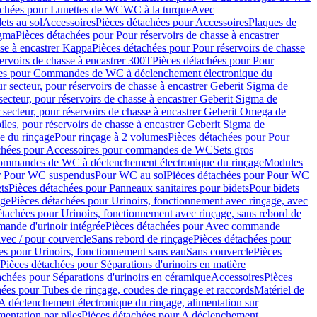
achées pour Lunettes de WC
WC à la turque
Avec
ets au sol
Accessoires
Pièces détachées pour Accessoires
Plaques de
igma
Pièces détachées pour Pour réservoirs de chasse à encastrer
sse à encastrer Kappa
Pièces détachées pour Pour réservoirs de chasse
ervoirs de chasse à encastrer 300T
Pièces détachées pour Pour
ées pour Commandes de WC à déclenchement électronique du
r secteur, pour réservoirs de chasse à encastrer Geberit Sigma de
secteur, pour réservoirs de chasse à encastrer Geberit Sigma de
 secteur, pour réservoirs de chasse à encastrer Geberit Omega de
iles, pour réservoirs de chasse à encastrer Geberit Sigma de
 du rinçage
Pour rinçage à 2 volumes
Pièces détachées pour Pour
achées pour Accessoires pour commandes de WC
Sets gros
commandes de WC à déclenchement électronique du rinçage
Modules
ur Pour WC suspendus
Pour WC au sol
Pièces détachées pour Pour WC
ts
Pièces détachées pour Panneaux sanitaires pour bidets
Pour bidets
age
Pièces détachées pour Urinoirs, fonctionnement avec rinçage, avec
étachées pour Urinoirs, fonctionnement avec rinçage, sans rebord de
nde d'urinoir intégrée
Pièces détachées pour Avec commande
avec / pour couvercle
Sans rebord de rinçage
Pièces détachées pour
es pour Urinoirs, fonctionnement sans eau
Sans couvercle
Pièces
Pièces détachées pour Séparations d'urinoirs en matière
achées pour Séparations d'urinoirs en céramique
Accessoires
Pièces
hées pour Tubes de rinçage, coudes de rinçage et raccords
Matériel de
A déclenchement électronique du rinçage, alimentation sur
mentation par piles
Pièces détachées pour A déclenchement