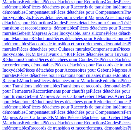
Manchons
Réductions
Pièces détachées pour Réductions
Coudes
Pièces
indémontables
Pièces détachées pour Raccords de transition indémont
démontables
Compensateurs
Pièces détachées pour Compensateurs
Tra
Inoxydable, gaz
Pièces détachées pour Geberit Mapress Acier Inoxyda
détachées pour Réductions
Coudes
Pièces détachées pour Coudes
Tés
P
transition et raccordements, démontables
Pièces détachées pour Raccor
murales
Geberit Mapress Acier Inoxydable, sans silicone
Pièces détach
pour Manchons
Réductions
Pièces détachées pour Réductions
Coudes
P
indémontables
Raccords de transition et raccordements, démontables
P
murales
Pièces détachées pour Culasses murales
Compensateurs
Pièces
Inoxydable, FKM bleu
Tuyaux 1.4401
Pièces détachées pour Tuyaux 
Réductions
Coudes
Pièces détachées pour Coudes
Tés
Pièces détachées
raccordements, démontables
Pièces détachées pour Raccords de transi
Inoxydable
Pièces détachées pour Accessoires pour Geberit Mapress 
murales
Pièces détachées pour Fixations pour culasses murales
Joints d
Raccords
Manchons
Pièces détachées pour Manchons
Réductions
Pièce
pour Transitions indémontables
Transitions et raccords, démontables
Pi
pour Fermetures
Raccordements pour chauffage
Pièces détachées pou
pour tuyaux
Geberit Mapress Acier Carbone
Geberit Mapress Acier C
pour Manchons
Réductions
Pièces détachées pour Réductions
Coudes
P
indémontables
Pièces détachées pour Raccords de transition indémont
démontables
Compensateurs
Pièces détachées pour Compensateurs
Fer
Mapress Acier Carbone, FKM bleu
Pièces détachées pour Geberit M
Manchons
Réductions
Pièces détachées pour Réductions
Coudes
Pièces
indémontables
Raccords de transition et raccordements, démontables
P