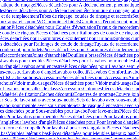
atique du rinçage
Pièces détachées pour A déclenchement pneumatique
les
Pièces détachées pour A déclenchement électronique du rinçage, alim
e et de remplacement
Tubes de rinçage, coudes de rinçage et raccords
Set
ux appareils pour WC, urinoirs et bidets
Garnitures d'écoulement pour
uation
Pièces détachées pour Coudes d'évacuation
Tuyaux de raccordem
e coude de rinçage
Pièces détachées pour Rallonges de coude de rinçag
ièces détachées pour Garnitures d'écoulement pour urinoirs
Siphons d'ur
s détachées pour Rallonges de coude de rinçage
Tuyaux de raccordeme
écoulement pour bidets
Pièces détachées pour Garnitures d'écoulement p
s
Raccordements
Joints d'étanchéité
Douilles à braser
Pièces détachées po
s
Lavabos pour meubles
Pièces détachées pour Lavabos pour meubles
La
s d'angle
Lavabos semi-encastrés
Pièces détachées pour Lavabos semi-e
us-encastrer
Lavabos d'angle
Lavabos collectifs
Lavabos Comfort
Lavabo
ctifs
Cache-siphons
Accessoires
Pièces détachées pour Accessoires
Autre
achoirs
Vidoir multi-usages
Pièces détachées pour Vidoir multi-usages
Ba
r Lavabos pour salles de classe
Accessoires
Colonnes
Pièces détachées 
s
Matériel de fixation
Caches décoratifs
Equerres de montage
Couvre-join
ur Sets de lave-mains avec sous-meuble
Sets de lavabo avec sous-meubl
 lavabo pour meuble avec sous-meuble
Sets de vasque à encastrer avec s
es détachées pour Sous-meubles pour lavabo
Pour lave-mains
Pièces dé
bles
Pour lavabos pour meubles
Pièces détachées pour Pour lavabos pou
'angle
Pour lavabos d'angle
Pièces détachées pour Pour lavabos d'angle
 en forme de coupelle
Pour lavabo à poser rectangulaire
Pièces détachées
 bas
Meubles latéraux bas
Pièces détachées pour Meubles latéraux bas
Co
pactes
Pièces détachées pour Armoires hautes compactes
Autres meuble