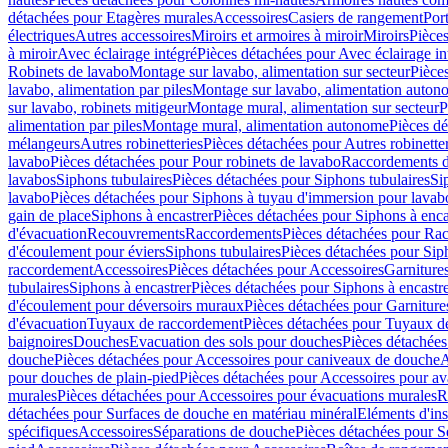
détachées pour Etagères murales
Accessoires
Casiers de rangement
Port
électriques
Autres accessoires
Miroirs et armoires à miroir
Miroirs
Pièces
à miroir
Avec éclairage intégré
Pièces détachées pour Avec éclairage in
Robinets de lavabo
Montage sur lavabo, alimentation sur secteur
Pièce
lavabo, alimentation par piles
Montage sur lavabo, alimentation auton
sur lavabo, robinets mitigeur
Montage mural, alimentation sur secteur
P
alimentation par piles
Montage mural, alimentation autonome
Pièces d
mélangeurs
Autres robinetteries
Pièces détachées pour Autres robinette
lavabo
Pièces détachées pour Pour robinets de lavabo
Raccordements d’a
lavabos
Siphons tubulaires
Pièces détachées pour Siphons tubulaires
Si
lavabo
Pièces détachées pour Siphons à tuyau d'immersion pour lavab
gain de place
Siphons à encastrer
Pièces détachées pour Siphons à enca
d'évacuation
Recouvrements
Raccordements
Pièces détachées pour Ra
d'écoulement pour éviers
Siphons tubulaires
Pièces détachées pour Sip
raccordement
Accessoires
Pièces détachées pour Accessoires
Garniture
tubulaires
Siphons à encastrer
Pièces détachées pour Siphons à encastr
d'écoulement pour déversoirs muraux
Pièces détachées pour Garnitur
d'évacuation
Tuyaux de raccordement
Pièces détachées pour Tuyaux d
baignoires
Douches
Evacuation des sols pour douches
Pièces détachées
douche
Pièces détachées pour Accessoires pour caniveaux de douche
A
pour douches de plain-pied
Pièces détachées pour Accessoires pour ava
murales
Pièces détachées pour Accessoires pour évacuations murales
R
détachées pour Surfaces de douche en matériau minéral
Eléments d'ins
spécifiques
Accessoires
Séparations de douche
Pièces détachées pour S