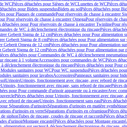
 de WC
Pièces détachées pour Sièges de WC
Lunettes de WC
Pièces dét
détachées pour Bidets suspendus
Bidets au sol
Pièces détachées pour Bid
hées pour Plaques de commande
Pour réservoirs de chasse à encastrer S
our Pour réservoirs de chasse à encastrer Omega
Pour réservoirs de cha
s détachées pour Pour réservoirs de chasse à encastrer Twinline
Pour rés
andes de WC à déclenchement électronique du rinçage
Pièces détach
astrer Geberit Sigma de 12 cm
Pièces détachées pour Pour alimentation su
strer Geberit Sigma de 8 cm
Pièces détachées pour Pour alimentation sur 
trer Geberit Omega de 12 cm
Pièces détachées pour Pour alimentation sur
rer Geberit Sigma de 12 cm
Pièces détachées pour Pour alimentation par p
ièces détachées pour Commandes de WC à déclenchement pneumatique
ur rinçage à 1 volume
Accessoires pour commandes de WC
Pièces dét
 déclenchement électronique du rinçage
Pièces détachées pour Pour 
r Modules sanitaires pour WC
Pour WC suspendus
Pièces détachées po
dules sanitaires pour lavabos
Accessoires
Panneaux sanitaires pour bide
sol
Urinoirs
Urinoirs, fonctionnement avec rinçage, avec rebord de rinç
e
Urinoirs, fonctionnement avec rinçage, sans rebord de rinçage
Pièces d
chées pour Pour commande d'urinoir apparente ou à encastrer
Avec comma
ouvercle
Pièces détachées pour Urinoirs, fonctionnement avec rinçage, 
Avec rebord de rinçage
Urinoirs, fonctionnement sans eau
Pièces détaché
pour Séparations d'urinoirs
Séparations d'urinoirs en matière synthétique
tions d'urinoirs en verre
Séparations d'urinoirs en céramique
Pièces dét
s de siphon
Tubes de rinçage, coudes de rinçage et raccords
Pièces détac
es d'urinoir
Montage encastré
Pièces détachées pour Montage encastré
, alimentation sur secteur
A déclenchement électronique du rinçage, ali