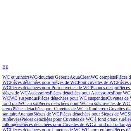
BE
WC et urinoirs
WC-douches Geberit AquaClean
WC complets
Pièces 
WC
Pièces détachées pour Sièges de WC
Pour cuvettes de WC
Pièces 
WC
Pièces détachées pour Pour cuvettes de WC
Plaques design
Pièces
sièges de WC
Accessoires
Pièces détachées pour Accessoires
Pour WC 
WC
WC suspendus
Pièces détachées pour WC suspendus
Cuvettes de
fond plat
WC au sol
Pièces détachées pour WC au sol
Cuvettes de WC à
creux
Pièces détachées pour Cuvettes de WC à fond creux
Cuvettes de
sanitaire
Attenant
Sièges de WC
Pièces détachées pour Sièges de WC
S
surélevées
Pièces détachées pour Cuvettes de WC à fond creux suréle
rallongées
Pièces détachées pour Cuvettes de WC à fond plat rallongé
WC
Pièces détachées pour Lunettes de WC
WC pour enfants
Pièces dé