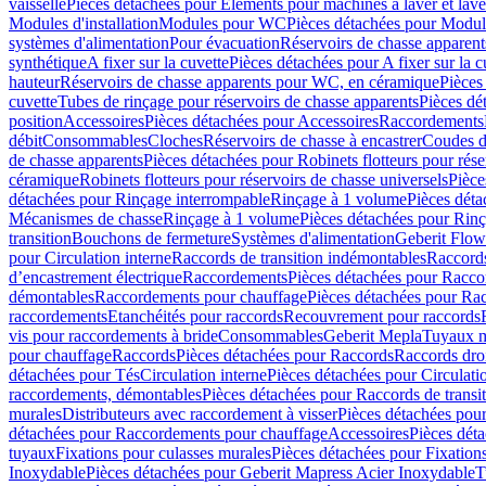
vaisselle
Pièces détachées pour Eléments pour machines à laver et lave
Modules d'installation
Modules pour WC
Pièces détachées pour Modu
systèmes d'alimentation
Pour évacuation
Réservoirs de chasse apparent
synthétique
A fixer sur la cuvette
Pièces détachées pour A fixer sur la c
hauteur
Réservoirs de chasse apparents pour WC, en céramique
Pièces
cuvette
Tubes de rinçage pour réservoirs de chasse apparents
Pièces dé
position
Accessoires
Pièces détachées pour Accessoires
Raccordements
débit
Consommables
Cloches
Réservoirs de chasse à encastrer
Coudes d
de chasse apparents
Pièces détachées pour Robinets flotteurs pour rése
céramique
Robinets flotteurs pour réservoirs de chasse universels
Pièce
détachées pour Rinçage interrompable
Rinçage à 1 volume
Pièces dét
Mécanismes de chasse
Rinçage à 1 volume
Pièces détachées pour Rin
transition
Bouchons de fermeture
Systèmes d'alimentation
Geberit Flow
pour Circulation interne
Raccords de transition indémontables
Raccords
d’encastrement électrique
Raccordements
Pièces détachées pour Racc
démontables
Raccordements pour chauffage
Pièces détachées pour Ra
raccordements
Etanchéités pour raccords
Recouvrement pour raccords
vis pour raccordements à bride
Consommables
Geberit Mepla
Tuyaux m
pour chauffage
Raccords
Pièces détachées pour Raccords
Raccords droi
détachées pour Tés
Circulation interne
Pièces détachées pour Circulati
raccordements, démontables
Pièces détachées pour Raccords de transi
murales
Distributeurs avec raccordement à visser
Pièces détachées pour
détachées pour Raccordements pour chauffage
Accessoires
Pièces dét
tuyaux
Fixations pour culasses murales
Pièces détachées pour Fixation
Inoxydable
Pièces détachées pour Geberit Mapress Acier Inoxydable
T