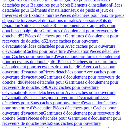
détachées pour Baignoires pour bébés
Eléments d'installation
Pièces
détachées pour Eléments d'installation
Jeux de pieds et jeux de
traverses et de fixations murales
Pièces détachées pour Jeux de pieds
et jeux de traverses et de fixations murales
Accessoires
Kits de
réparation
Autres accessoires
Raccordements aux appareils pour
douches et baignoires
Garnitures d'écoulement pour receveurs de
douche, d52
Pièces détachées pour Garnitures d'écoulement pour
receveurs de douche, d52
Avec caches pour ouverture
d'évacuation
Pièces détachées pour Avec caches pour ouverture
d'évacuation
Caches pour ouverture d'évacuation
Pièces détachées
pour Caches pour ouverture d'évacuation
Garnitures d'écoulement
pour receveurs de douche, d62
Pièces détachées pour Garnitures
d'écoulement pour receveurs de douche, d62
Avec caches pour
ouverture d'évacuation
Pièces détachées pour Avec caches pour
ouverture d'évacuation
Garnitures d'écoulement pour receveurs de
douche, d90
Pièces détachées pour Garnitures d'écoulement pour
receveurs de douche, d90
Avec caches pour ouverture
d'évacuation
Pièces détachées pour Avec caches pour ouverture
d'évacuation
Sans caches pour ouverture d'évacuation
Pièces
détachées pour Sans caches pour ouverture d'évacuation
Caches
pour ouverture d'évacuation
Pièces détachées pour Caches pour
ouverture d'évacuation
Garnitures d'écoulement pour receveurs de
douche Sestra
Pièces détachées pour Garnitures d'écoulement pour
receveurs de douche Sestra
Sans caches pour ouverture