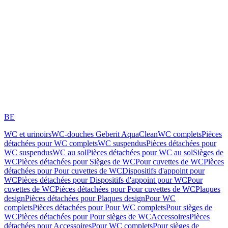
BE
WC et urinoirs
WC-douches Geberit AquaClean
WC complets
Pièces
détachées pour WC complets
WC suspendus
Pièces détachées pour
WC suspendus
WC au sol
Pièces détachées pour WC au sol
Sièges de
WC
Pièces détachées pour Sièges de WC
Pour cuvettes de WC
Pièces
détachées pour Pour cuvettes de WC
Dispositifs d'appoint pour
WC
Pièces détachées pour Dispositifs d'appoint pour WC
Pour
cuvettes de WC
Pièces détachées pour Pour cuvettes de WC
Plaques
design
Pièces détachées pour Plaques design
Pour WC
complets
Pièces détachées pour Pour WC complets
Pour sièges de
WC
Pièces détachées pour Pour sièges de WC
Accessoires
Pièces
détachées pour Accessoires
Pour WC complets
Pour sièges de