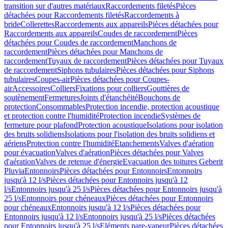
transition sur d'autres matériaux
Raccordements filetés
Pièces
détachées pour Raccordements filetés
Raccordements à
bride
Collerettes
Raccordements aux appareils
Pièces détachées pour
Raccordements aux appareils
Coudes de raccordement
Pièces
détachées pour Coudes de raccordement
Manchons de
raccordement
Pièces détachées pour Manchons de
raccordement
Tuyaux de raccordement
Pièces détachées pour Tuyaux
de raccordement
Siphons tubulaires
Pièces détachées pour Siphons
tubulaires
Coupes-air
Pièces détachées pour Coupes-
air
Accessoires
Colliers
Fixations pour colliers
Gouttières de
soutènement
Fermetures
Joints d'étanchéité
Bouchons de
protection
Consommables
Protection incendie, protection acoustique
et protection contre l'humidité
Protection incendie
Systèmes de
fermeture pour plafond
Protection acoustique
Isolations pour isolation
des bruits solidiens
Isolations pour l'isolation des bruits solidiens et
aériens
Protection contre l'humidité
Etanchements
Valves d'aération
pour évacuation
Valves d'aération
Pièces détachées pour Valves
d'aération
Valves de retenue d'énergie
Evacuation des toitures Geberit
Pluvia
Entonnoirs
Pièces détachées pour Entonnoirs
Entonnoirs
jusqu'à 12 l/s
Pièces détachées pour Entonnoirs jusqu'à 12
l/s
Entonnoirs jusqu'à 25 l/s
Pièces détachées pour Entonnoirs jusqu'à
25 l/s
Entonnoirs pour chéneaux
Pièces détachées pour Entonnoirs
pour chéneaux
Entonnoirs jusqu'à 12 l/s
Pièces détachées pour
Entonnoirs jusqu'à 12 l/s
Entonnoirs jusqu'à 25 l/s
Pièces détachées
pour Entonnoirs jusqu'à 25 l/s
Eléments pare-vapeur
Pièces détachées