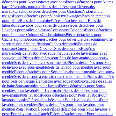
détachées pour Accessoires
Autres bacs
Pièces détachées pour Autres
bacs
Déversoirs muraux
Pièces détachées pour Déversoirs
muraux
Crachoirs
Pièces détachées pour Crachoirs
Vidoir multi-
usages
Pièces détachées pour Vidoir multi-usages
Bacs de rétention
pour plâtre
Bacs de laboratoire
Pièces détachées pour Bacs de
laboratoire
Lavabos pour salles de classe
Pièces détachées pour
Lavabos pour salles de classe
Accessoires
Colonnes
Pièces détachées
pour Colonnes
Colonnes
Cache-siphons
Pièces détachées pour
Cache-siphons
Accessoires
Caches pour ouverture d'évacuation
Porte-
serviettes
Matériel de fixation
Caches décoratifs
Equerres de
montage
Couvre-joints
Dosserets
Sets de consoles
Etagères
murales
Sets de lavabo avec sous-meuble
Sets de lave-mains avec
sous-meuble
Pièces détachées pour Sets de lave-mains avec sous-
meuble
Sets de lavabo avec sous-meuble
Pièces détachées pour Sets
de lavabo avec sous-meuble
Sets de lavabo pour meuble avec sous-
meuble
Pièces détachées pour Sets de lavabo pour meuble avec sous-
meuble
Sets de vasque à encastrer avec sous-meuble
Pièces détachées
pour Sets de vasque à encastrer avec sous-meuble
Meubles de salles
de bains
Sous-meubles pour lavabo
Pièces détachées pour Sous-
meubles pour lavabo
Pour lave-mains
Pièces détachées pour Pour
lave-mains
Pour lavabos
Pièces détachées pour Pour lavabos
Pour
lavabos doubles
Pièces détachées pour Pour lavabos doubles
Pour
lavabos pour meubles
Pièces détachées pour Pour lavabos pour
meubles
Pour lavabos à poser
Pièces détachées pour Pour lavabos à
poser
Pour lave-mains d'angle
Pièces détachées pour Pour lave-mains