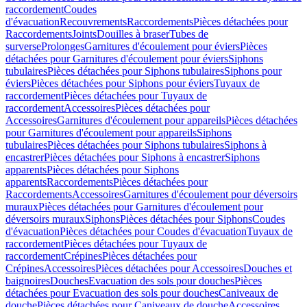
raccordement
Coudes
d'évacuation
Recouvrements
Raccordements
Pièces détachées pour
Raccordements
Joints
Douilles à braser
Tubes de
surverse
Prolonges
Garnitures d'écoulement pour éviers
Pièces
détachées pour Garnitures d'écoulement pour éviers
Siphons
tubulaires
Pièces détachées pour Siphons tubulaires
Siphons pour
éviers
Pièces détachées pour Siphons pour éviers
Tuyaux de
raccordement
Pièces détachées pour Tuyaux de
raccordement
Accessoires
Pièces détachées pour
Accessoires
Garnitures d'écoulement pour appareils
Pièces détachées
pour Garnitures d'écoulement pour appareils
Siphons
tubulaires
Pièces détachées pour Siphons tubulaires
Siphons à
encastrer
Pièces détachées pour Siphons à encastrer
Siphons
apparents
Pièces détachées pour Siphons
apparents
Raccordements
Pièces détachées pour
Raccordements
Accessoires
Garnitures d'écoulement pour déversoirs
muraux
Pièces détachées pour Garnitures d'écoulement pour
déversoirs muraux
Siphons
Pièces détachées pour Siphons
Coudes
d'évacuation
Pièces détachées pour Coudes d'évacuation
Tuyaux de
raccordement
Pièces détachées pour Tuyaux de
raccordement
Crépines
Pièces détachées pour
Crépines
Accessoires
Pièces détachées pour Accessoires
Douches et
baignoires
Douches
Evacuation des sols pour douches
Pièces
détachées pour Evacuation des sols pour douches
Caniveaux de
douche
Pièces détachées pour Caniveaux de douche
Accessoires