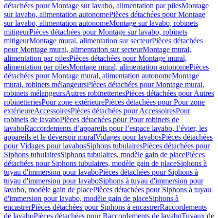
détachées pour Montage sur lavabo, alimentation par piles
Montage
sur lavabo, alimentation autonome
Pièces détachées pour Montage
sur lavabo, alimentation autonome
Montage sur lavabo, robinets
mitigeur
Pièces détachées pour Montage sur lavabo, robinets
mitigeur
Montage mural, alimentation sur secteur
Pièces détachées
pour Montage mural, alimentation sur secteur
Montage mural,
alimentation par piles
Pièces détachées pour Montage mural,
alimentation par piles
Montage mural, alimentation autonome
Pièces
détachées pour Montage mural, alimentation autonome
Montage
mural, robinets mélangeurs
Pièces détachées pour Montage mural,
robinets mélangeurs
Autres robinetteries
Pièces détachées pour Autres
robinetteries
Pour zone extérieure
Pièces détachées pour Pour zone
extérieure
Accessoires
Pièces détachées pour Accessoires
Pour
robinets de lavabo
Pièces détachées pour Pour robinets de
lavabo
Raccordements d’appareils pour l’espace lavabo, l’évier, les
appareils et le déversoir mural
Vidages pour lavabos
Pièces détachées
pour Vidages pour lavabos
Siphons tubulaires
Pièces détachées pour
Siphons tubulaires
Siphons tubulaires, modèle gain de place
Pièces
détachées pour Siphons tubulaires, modèle gain de place
Siphons à
tuyau d'immersion pour lavabo
Pièces détachées pour Siphons à
tuyau d'immersion pour lavabo
Siphons à tuyau d'immersion pour
lavabo, modèle gain de place
Pièces détachées pour Siphons à tuyau
d'immersion pour lavabo, modèle gain de place
Siphons à
encastrer
Pièces détachées pour Siphons à encastrer
Raccordements
de lavabo
Pièces détachées pour Raccordements de lavabo
Tuyaux de