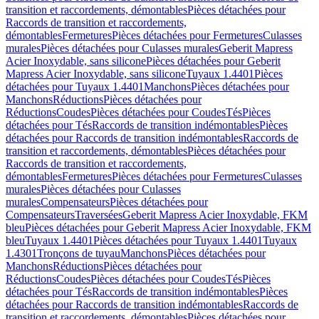
transition et raccordements, démontables
Pièces détachées pour
Raccords de transition et raccordements,
démontables
Fermetures
Pièces détachées pour Fermetures
Culasses
murales
Pièces détachées pour Culasses murales
Geberit Mapress
Acier Inoxydable, sans silicone
Pièces détachées pour Geberit
Mapress Acier Inoxydable, sans silicone
Tuyaux 1.4401
Pièces
détachées pour Tuyaux 1.4401
Manchons
Pièces détachées pour
Manchons
Réductions
Pièces détachées pour
Réductions
Coudes
Pièces détachées pour Coudes
Tés
Pièces
détachées pour Tés
Raccords de transition indémontables
Pièces
détachées pour Raccords de transition indémontables
Raccords de
transition et raccordements, démontables
Pièces détachées pour
Raccords de transition et raccordements,
démontables
Fermetures
Pièces détachées pour Fermetures
Culasses
murales
Pièces détachées pour Culasses
murales
Compensateurs
Pièces détachées pour
Compensateurs
Traversées
Geberit Mapress Acier Inoxydable, FKM
bleu
Pièces détachées pour Geberit Mapress Acier Inoxydable, FKM
bleu
Tuyaux 1.4401
Pièces détachées pour Tuyaux 1.4401
Tuyaux
1.4301
Tronçons de tuyau
Manchons
Pièces détachées pour
Manchons
Réductions
Pièces détachées pour
Réductions
Coudes
Pièces détachées pour Coudes
Tés
Pièces
détachées pour Tés
Raccords de transition indémontables
Pièces
détachées pour Raccords de transition indémontables
Raccords de
transition et raccordements, démontables
Pièces détachées pour