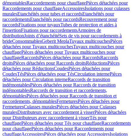
démontables
Raccordements pour chauffage
Pièces détachées pour
Raccordements pour chauffage
Accessoires
Isolations pour culasses
murales
Etanchéités pour tubes et raccords
Etanchéités pour
raccordements
Etanchéités pour raccords
Recouvrement pour
raccords
Fixations pour tuyaux
Tubes de protection et aides à
l'insertion
Fixations pour raccordements
Armoires de
distribution
Joints d’étanchéité
Sets de vis pour raccordements à
bride
Consommables
Geberit Mepla
Tuyaux multicouches
Pièces
détachées pour Tuyaux multicouches
Tuyaux multicouches pour
chauffage
Pièces détachées pour Tuyaux multicouches pour
chauffage
Raccords
Pièces détachées pour Raccords
Raccords
droits
Pièces détachées pour Raccords droits
Réductions
Pièces
détachées pour Réductions
Coudes
Pièces détachées pour
Coudes
Tés
Pièces détachées pour Tés
Circulation interne
Pièces
détachées pour Circulation interne
Raccords de transition
indémontables
Pièces détachées pour Raccords de transition
indémontables
Raccords de transition et raccordements,
démontables
Pièces détachées pour Raccords de transition et
raccordements, démontables
Fermetures
Pièces détachées pour
Fermetures
Culasses murales
Pièces détachées pour Culasses
murales
Distributeurs avec raccordement à visser
Pièces détachées
pour Distributeurs avec raccordement à visser
Tés pour
chauffage
Pièces détachées pour Tés pour chauffage
Raccordements
pour chauffage
Pièces détachées pour Raccordements pour
chauffage
Accessoires
Pièces détachées pour Accessoires
Isolations