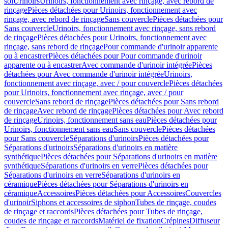
sol
Urinoirs
Urinoirs, fonctionnement avec rinçage, avec rebord de
rinçage
Pièces détachées pour Urinoirs, fonctionnement avec
rinçage, avec rebord de rinçage
Sans couvercle
Pièces détachées pour
Sans couvercle
Urinoirs, fonctionnement avec rinçage, sans rebord
de rinçage
Pièces détachées pour Urinoirs, fonctionnement avec
rinçage, sans rebord de rinçage
Pour commande d'urinoir apparente
ou à encastrer
Pièces détachées pour Pour commande d'urinoir
apparente ou à encastrer
Avec commande d'urinoir intégrée
Pièces
détachées pour Avec commande d'urinoir intégrée
Urinoirs,
fonctionnement avec rinçage, avec / pour couvercle
Pièces détachées
pour Urinoirs, fonctionnement avec rinçage, avec / pour
couvercle
Sans rebord de rinçage
Pièces détachées pour Sans rebord
de rinçage
Avec rebord de rinçage
Pièces détachées pour Avec rebord
de rinçage
Urinoirs, fonctionnement sans eau
Pièces détachées pour
Urinoirs, fonctionnement sans eau
Sans couvercle
Pièces détachées
pour Sans couvercle
Séparations d'urinoirs
Pièces détachées pour
Séparations d'urinoirs
Séparations d'urinoirs en matière
synthétique
Pièces détachées pour Séparations d'urinoirs en matière
synthétique
Séparations d'urinoirs en verre
Pièces détachées pour
Séparations d'urinoirs en verre
Séparations d'urinoirs en
céramique
Pièces détachées pour Séparations d'urinoirs en
céramique
Accessoires
Pièces détachées pour Accessoires
Couvercles
d'urinoir
Siphons et accessoires de siphon
Tubes de rinçage, coudes
de rinçage et raccords
Pièces détachées pour Tubes de rinçage,
coudes de rinçage et raccords
Matériel de fixation
Crépines
Diffuseur