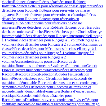
cloches
Robinets flotteurs
Pièces détachées pour Robinets
flotteurs
Robinets flotteurs pour réservoirs de chasse apparents
Pièces
détachées pour Robinets flotteurs pour réservoirs de chasse
apparents
Robinets flotteurs pour réservoirs en céramique
Pièces
détachées pour Robinets flotteurs pour réservoirs en
céramique
Robinets flotteurs pour réservoirs de chasse
universels
Pièces détachées pour Robinets flotteurs pour réservoirs
de chasse universels
Cloches
Pièces détachées pour Cloches
Rinçage
interrompable
Pièces détachées pour Rinçage interrompable
Rinçage
à 1 volume
Pièces détachées pour Rinçage à 1 volume
Rinçage à 2
volumes
Pièces détachées pour Rinçage à 2 volumes
Mécanismes de
chasse
Pièces détachées pour Mécanismes de chasse
Rinçage à 1
volume
Pièces détachées pour Rinçage à 1 volume
Rinçage à 2
volumes
Pièces détachées pour Rinçage à 2
volumes
Accessoires
Butons-poussoirs
Raccords de
transition
Bouchons de fermeture
Systèmes d'alimentation
Geberit
FlowFit
Tuyaux multicouches
Raccords
Pièces détachées pour
Raccords
Raccords droits
Réductions
Coudes
Tés
Circulation
interne
Pièces détachées pour Circulation interne
Raccords de
transition indémontables
Raccords de transition et raccordements,
démontables
Pièces détachées pour Raccords de transition et
raccordements, démontables
Fermetures
Boîtiers d’encastrement
électrique
Raccordements
Pièces détachées pour
Raccordements
Distributeurs avec raccordement à visser
Tés pour
chauffage
Raccords de transition et raccordements pour chauffage,