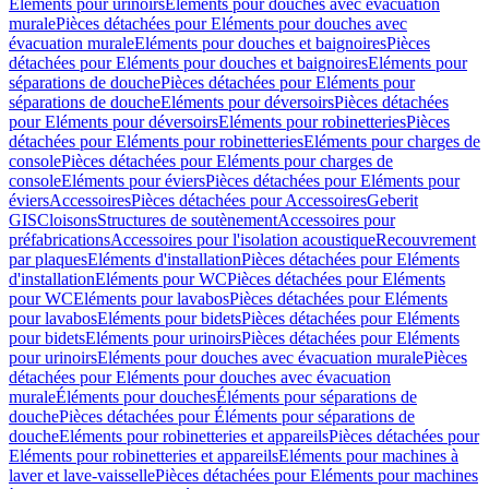
Eléments pour urinoirs
Eléments pour douches avec évacuation
murale
Pièces détachées pour Eléments pour douches avec
évacuation murale
Eléments pour douches et baignoires
Pièces
détachées pour Eléments pour douches et baignoires
Eléments pour
séparations de douche
Pièces détachées pour Eléments pour
séparations de douche
Eléments pour déversoirs
Pièces détachées
pour Eléments pour déversoirs
Eléments pour robinetteries
Pièces
détachées pour Eléments pour robinetteries
Eléments pour charges de
console
Pièces détachées pour Eléments pour charges de
console
Eléments pour éviers
Pièces détachées pour Eléments pour
éviers
Accessoires
Pièces détachées pour Accessoires
Geberit
GIS
Cloisons
Structures de soutènement
Accessoires pour
préfabrications
Accessoires pour l'isolation acoustique
Recouvrement
par plaques
Eléments d'installation
Pièces détachées pour Eléments
d'installation
Eléments pour WC
Pièces détachées pour Eléments
pour WC
Eléments pour lavabos
Pièces détachées pour Eléments
pour lavabos
Eléments pour bidets
Pièces détachées pour Eléments
pour bidets
Eléments pour urinoirs
Pièces détachées pour Eléments
pour urinoirs
Eléments pour douches avec évacuation murale
Pièces
détachées pour Eléments pour douches avec évacuation
murale
Éléments pour douches
Éléments pour séparations de
douche
Pièces détachées pour Éléments pour séparations de
douche
Eléments pour robinetteries et appareils
Pièces détachées pour
Eléments pour robinetteries et appareils
Eléments pour machines à
laver et lave-vaisselle
Pièces détachées pour Eléments pour machines