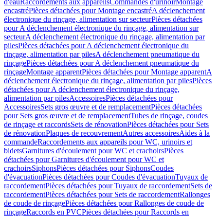
d'eau
Raccordements aux appareils
Commandes d'urinoir
Montage
encastré
Pièces détachées pour Montage encastré
A déclenchement
électronique du rinçage, alimentation sur secteur
Pièces détachées
pour A déclenchement électronique du rinçage, alimentation sur
secteur
A déclenchement électronique du rinçage, alimentation par
piles
Pièces détachées pour A déclenchement électronique du
rinçage, alimentation par piles
A déclenchement pneumatique du
rinçage
Pièces détachées pour A déclenchement pneumatique du
rinçage
Montage apparent
Pièces détachées pour Montage apparent
A
déclenchement électronique du rinçage, alimentation par piles
Pièces
détachées pour A déclenchement électronique du rinçage,
alimentation par piles
Accessoires
Pièces détachées pour
Accessoires
Sets gros œuvre et de remplacement
Pièces détachées
pour Sets gros œuvre et de remplacement
Tubes de rinçage, coudes
de rinçage et raccords
Sets de rénovation
Pièces détachées pour Sets
de rénovation
Plaques de recouvrement
Autres accessoires
Aides à la
commande
Raccordements aux appareils pour WC, urinoirs et
bidets
Garnitures d'écoulement pour WC et crachoirs
Pièces
détachées pour Garnitures d'écoulement pour WC et
crachoirs
Siphons
Pièces détachées pour Siphons
Coudes
d'évacuation
Pièces détachées pour Coudes d'évacuation
Tuyaux de
raccordement
Pièces détachées pour Tuyaux de raccordement
Sets de
raccordement
Pièces détachées pour Sets de raccordement
Rallonges
de coude de rinçage
Pièces détachées pour Rallonges de coude de
rinçage
Raccords en PVC
Pièces détachées pour Raccords en