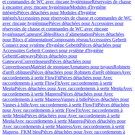
et commandes de WC avec rinçage hygiénique
Réservoirs de chasse
à encastrer avec rinçage hygiénique
Modules d'hygiène
intégrés
Pièces détachées pour Modules d'hygiène
intégrés
Accessoires pour réservoirs de chasse et commandes de WC
avec rinçage hygiénique
Pièces détachées pour Accessoires pour
réservoirs de chasse et commandes de WC avec rinçage
hygiénique
Capteurs
Câbles
Blocs d’alimentation
Pièces détachées
pour Blocs d’alimentation
Composants réseau
Accessoires Geberit
Connect pour système d'hygiène Geberit
Pièces détachées pour
Accessoires Geberit Connect pour système d'hygiène
Geberit
Gateways
Pièces détachées pour
Gateways
Convertisseurs
Pièces détachées pour
Convertisseurs
Matériel de montage
Armatures pour tuyaux
Robinets
d'arrêt obliques
Pièces détachées pour Robinets d'arrêt obliques
Avec
raccordements à sertir FlowFit
Pièces détachées pour Avec
raccordements à sertir FlowFit
Avec raccordements à sertir
Mepla
Pièces détachées pour Avec raccordements à sertir Mepla
Avec
raccordements à sertir Mapress
Pièces détachées pour Avec
raccordements à sertir Mapress
Vannes à bille
Pièces détachées pour
Vannes à bille
Avec raccordements à sertir FlowFit
Pièces détachées
pour Avec raccordements à sertir FlowFit
Avec raccordements à
sertir Mepla
Pièces détachées pour Avec raccordements à sertir
Mepla
Avec raccordements à sertir Mapress
Pièces détachées pour
Avec raccordements à sertir Mapress
Avec raccordements à sertir
Mapress, FKM bleu
Pièces détachées pour Avec raccordements à