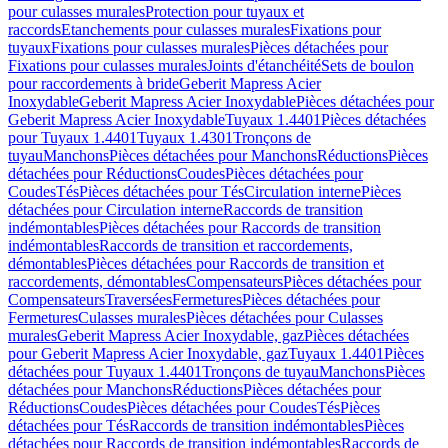
pour culasses murales
Protection pour tuyaux et
raccords
Etanchements pour culasses murales
Fixations pour
tuyaux
Fixations pour culasses murales
Pièces détachées pour
Fixations pour culasses murales
Joints d'étanchéité
Sets de boulon
pour raccordements à bride
Geberit Mapress Acier
Inoxydable
Geberit Mapress Acier Inoxydable
Pièces détachées pour
Geberit Mapress Acier Inoxydable
Tuyaux 1.4401
Pièces détachées
pour Tuyaux 1.4401
Tuyaux 1.4301
Tronçons de
tuyau
Manchons
Pièces détachées pour Manchons
Réductions
Pièces
détachées pour Réductions
Coudes
Pièces détachées pour
Coudes
Tés
Pièces détachées pour Tés
Circulation interne
Pièces
détachées pour Circulation interne
Raccords de transition
indémontables
Pièces détachées pour Raccords de transition
indémontables
Raccords de transition et raccordements,
démontables
Pièces détachées pour Raccords de transition et
raccordements, démontables
Compensateurs
Pièces détachées pour
Compensateurs
Traversées
Fermetures
Pièces détachées pour
Fermetures
Culasses murales
Pièces détachées pour Culasses
murales
Geberit Mapress Acier Inoxydable, gaz
Pièces détachées
pour Geberit Mapress Acier Inoxydable, gaz
Tuyaux 1.4401
Pièces
détachées pour Tuyaux 1.4401
Tronçons de tuyau
Manchons
Pièces
détachées pour Manchons
Réductions
Pièces détachées pour
Réductions
Coudes
Pièces détachées pour Coudes
Tés
Pièces
détachées pour Tés
Raccords de transition indémontables
Pièces
détachées pour Raccords de transition indémontables
Raccords de