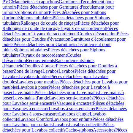
PVC
Manchettes et capuchons
Garnitures d'écoulement pour
urinoirs
Pièces détachées pour Garnitures d'écoulement pour
urinoirs
Siphons d'urinoir
Pièces détachées pour Siphons
d'urinoir
Siphons tubulaires
Pièces détachées pour Siphons
tubulaires
Rallonges de coude de rinçage
Pièces détachées pour
Rallonges de coude de rinçage
Tuyaux de raccordement
Pièces
détachées pour Tuyaux de raccordement
Coudes d'évacuation
Pièces
détachées pour Coudes d'évacuation
Garnitures d'écoulement pour
bidets
Pièces détachées pour Garnitures d'écoulement pour
bidets
Siphons tubulaires
Pièces détachées pour Siphons
tubulaires
Tuyaux de raccordement
Coudes
d'évacuation
Recouvrements
Raccordements
Joints
d'étanchéité
Douilles à braser
Pièces détachées pour Douilles à
braser
Zone de lavage
Lavabos
Lavabos
Pièces détachées pour
Lavabos
Lavabos doubles
Pièces détachées pour Lavabos
doubles
Lavabos pour meubles
Pièces détachées pour Lavabos pour
meubles
Lavabos à poser
Pièces détachées pour Lavabos à
poser
Lave-mains
Pièces détachées pour Lave-mains
Lave-mains à
poser
Lave-mains d'angle
Lavabos semi-encastrés
Pièces détachées
pour Lavabos semi-encastrés
Vasques à encastrer
Pièces détachées
pour Vasques à encastrer
Lavabos à sous-encastrer
Pièces détachées
pour Lavabos à sous-encastrer
Lavabos d'angle
Lavabos
collectifs
Lavabos Comfort
Lavabos pour enfants
Pièces détachées
pour Lavabos pour enfants
Lavabos
Lavabos collectifs
Pièces
détachées pour Lavabos collectifs
Cache-siphons
Accessoires
Pièces