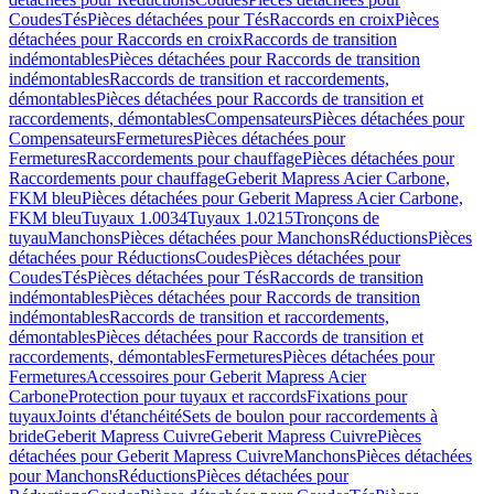
Coudes
Tés
Pièces détachées pour Tés
Raccords en croix
Pièces
détachées pour Raccords en croix
Raccords de transition
indémontables
Pièces détachées pour Raccords de transition
indémontables
Raccords de transition et raccordements,
démontables
Pièces détachées pour Raccords de transition et
raccordements, démontables
Compensateurs
Pièces détachées pour
Compensateurs
Fermetures
Pièces détachées pour
Fermetures
Raccordements pour chauffage
Pièces détachées pour
Raccordements pour chauffage
Geberit Mapress Acier Carbone,
FKM bleu
Pièces détachées pour Geberit Mapress Acier Carbone,
FKM bleu
Tuyaux 1.0034
Tuyaux 1.0215
Tronçons de
tuyau
Manchons
Pièces détachées pour Manchons
Réductions
Pièces
détachées pour Réductions
Coudes
Pièces détachées pour
Coudes
Tés
Pièces détachées pour Tés
Raccords de transition
indémontables
Pièces détachées pour Raccords de transition
indémontables
Raccords de transition et raccordements,
démontables
Pièces détachées pour Raccords de transition et
raccordements, démontables
Fermetures
Pièces détachées pour
Fermetures
Accessoires pour Geberit Mapress Acier
Carbone
Protection pour tuyaux et raccords
Fixations pour
tuyaux
Joints d'étanchéité
Sets de boulon pour raccordements à
bride
Geberit Mapress Cuivre
Geberit Mapress Cuivre
Pièces
détachées pour Geberit Mapress Cuivre
Manchons
Pièces détachées
pour Manchons
Réductions
Pièces détachées pour