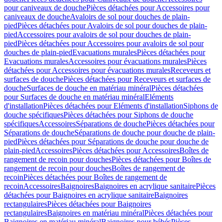
pour caniveaux de douche
Pièces détachées pour Accessoires pour
caniveaux de douche
Avaloirs de sol pour douches de plain-
pied
Pièces détachées pour Avaloirs de sol pour douches de plain-
pied
Accessoires pour avaloirs de sol pour douches de plain-
pied
Pièces détachées pour Accessoires pour avaloirs de sol pour
douches de plain-pied
Evacuations murales
Pièces détachées pour
Evacuations murales
Accessoires pour évacuations murales
Pièces
détachées pour Accessoires pour évacuations murales
Receveurs et
surfaces de douche
Pièces détachées pour Receveurs et surfaces de
douche
Surfaces de douche en matériau minéral
Pièces détachées
pour Surfaces de douche en matériau minéral
Eléments
d'installation
Pièces détachées pour Eléments d'installation
Siphons de
douche spécifiques
Pièces détachées pour Siphons de douche
spécifiques
Accessoires
Séparations de douche
Pièces détachées pour
Séparations de douche
Séparations de douche pour douche de plain-
pied
Pièces détachées pour Séparations de douche pour douche de
plain-pied
Accessoires
Pièces détachées pour Accessoires
Boîtes de
rangement de recoin pour douches
Pièces détachées pour Boîtes de
rangement de recoin pour douches
Boîtes de rangement de
recoin
Pièces détachées pour Boîtes de rangement de
recoin
Accessoires
Baignoires
Baignoires en acrylique sanitaire
Pièces
détachées pour Baignoires en acrylique sanitaire
Baignoires
rectangulaires
Pièces détachées pour Baignoires
rectangulaires
Baignoires en matériau minéral
Pièces détachées pour
Baignoires en matériau minéral
Baignoires pour bébés
Pièces