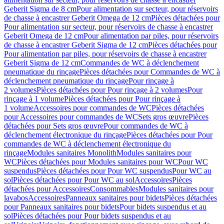
Geberit Sigma de 8 cm
Pour alimentation sur secteur, pour réservoirs
de chasse à encastrer Geberit Omega de 12 cm
Pièces détachées pour
Pour alimentation sur secteur, pour réservoirs de chasse à encastrer
Geberit Omega de 12 cm
Pour alimentation par piles, pour réservoirs
de chasse à encastrer Geberit Sigma de 12 cm
Pièces détachées pour
Pour alimentation par piles, pour réservoirs de chasse à encastrer
Geberit Sigma de 12 cm
Commandes de WC à déclenchement
pneumatique du rinçage
Pièces détachées pour Commandes de WC à
déclenchement pneumatique du rinçage
Pour rinçage à
2 volumes
Pièces détachées pour Pour rinçage à 2 volumes
Pour
rinçage à 1 volume
Pièces détachées pour Pour rinçage à
1 volume
Accessoires pour commandes de WC
Pièces détachées
pour Accessoires pour commandes de WC
Sets gros œuvre
Pièces
détachées pour Sets gros œuvre
Pour commandes de WC à
déclenchement électronique du rinçage
Pièces détachées pour Pour
commandes de WC à déclenchement électronique du
rinçage
Modules sanitaires Monolith
Modules sanitaires pour
WC
Pièces détachées pour Modules sanitaires pour WC
Pour WC
suspendus
Pièces détachées pour Pour WC suspendus
Pour WC au
sol
Pièces détachées pour Pour WC au sol
Accessoires
Pièces
détachées pour Accessoires
Consommables
Modules sanitaires pour
lavabos
Accessoires
Panneaux sanitaires pour bidets
Pièces détachées
pour Panneaux sanitaires pour bidets
Pour bidets suspendus et au
sol
Pièces détachées pour Pour bidets suspendus et au