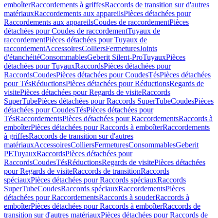
emboîter
Raccordements à griffes
Raccords de transition sur d'autres
matériaux
Raccordements aux appareils
Pièces détachées pour
Raccordements aux appareils
Coudes de raccordement
Pièces
détachées pour Coudes de raccordement
Tuyaux de
raccordement
Pièces détachées pour Tuyaux de
raccordement
Accessoires
Colliers
Fermetures
Joints
d'étanchéité
Consommables
Geberit Silent-Pro
Tuyaux
Pièces
détachées pour Tuyaux
Raccords
Pièces détachées pour
Raccords
Coudes
Pièces détachées pour Coudes
Tés
Pièces détachées
pour Tés
Réductions
Pièces détachées pour Réductions
Regards de
visite
Pièces détachées pour Regards de visite
Raccords
SuperTube
Pièces détachées pour Raccords SuperTube
Coudes
Pièces
détachées pour Coudes
Tés
Pièces détachées pour
Tés
Raccordements
Pièces détachées pour Raccordements
Raccords à
emboîter
Pièces détachées pour Raccords à emboîter
Raccordements
à griffes
Raccords de transition sur d'autres
matériaux
Accessoires
Colliers
Fermetures
Consommables
Geberit
PE
Tuyaux
Raccords
Pièces détachées pour
Raccords
Coudes
Tés
Réductions
Regards de visite
Pièces détachées
pour Regards de visite
Raccords de transition
Raccords
spéciaux
Pièces détachées pour Raccords spéciaux
Raccords
SuperTube
Coudes
Raccords spéciaux
Raccordements
Pièces
détachées pour Raccordements
Raccords à souder
Raccords à
emboîter
Pièces détachées pour Raccords à emboîter
Raccords de
transition sur d'autres matériaux
Pièces détachées pour Raccords de