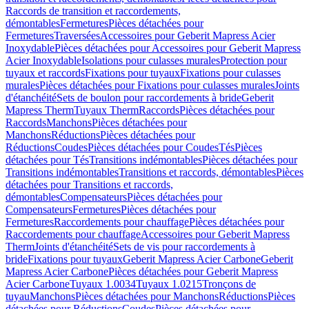
Raccords de transition et raccordements,
démontables
Fermetures
Pièces détachées pour
Fermetures
Traversées
Accessoires pour Geberit Mapress Acier
Inoxydable
Pièces détachées pour Accessoires pour Geberit Mapress
Acier Inoxydable
Isolations pour culasses murales
Protection pour
tuyaux et raccords
Fixations pour tuyaux
Fixations pour culasses
murales
Pièces détachées pour Fixations pour culasses murales
Joints
d'étanchéité
Sets de boulon pour raccordements à bride
Geberit
Mapress Therm
Tuyaux Therm
Raccords
Pièces détachées pour
Raccords
Manchons
Pièces détachées pour
Manchons
Réductions
Pièces détachées pour
Réductions
Coudes
Pièces détachées pour Coudes
Tés
Pièces
détachées pour Tés
Transitions indémontables
Pièces détachées pour
Transitions indémontables
Transitions et raccords, démontables
Pièces
détachées pour Transitions et raccords,
démontables
Compensateurs
Pièces détachées pour
Compensateurs
Fermetures
Pièces détachées pour
Fermetures
Raccordements pour chauffage
Pièces détachées pour
Raccordements pour chauffage
Accessoires pour Geberit Mapress
Therm
Joints d'étanchéité
Sets de vis pour raccordements à
bride
Fixations pour tuyaux
Geberit Mapress Acier Carbone
Geberit
Mapress Acier Carbone
Pièces détachées pour Geberit Mapress
Acier Carbone
Tuyaux 1.0034
Tuyaux 1.0215
Tronçons de
tuyau
Manchons
Pièces détachées pour Manchons
Réductions
Pièces
détachées pour Réductions
Coudes
Pièces détachées pour