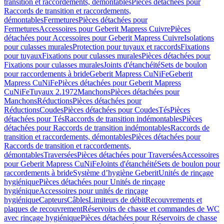
transition et raccordements, démontables
Pièces détachées pour
Raccords de transition et raccordements,
démontables
Fermetures
Pièces détachées pour
Fermetures
Accessoires pour Geberit Mapress Cuivre
Pièces
détachées pour Accessoires pour Geberit Mapress Cuivre
Isolations
pour culasses murales
Protection pour tuyaux et raccords
Fixations
pour tuyaux
Fixations pour culasses murales
Pièces détachées pour
Fixations pour culasses murales
Joints d'étanchéité
Sets de boulon
pour raccordements à bride
Geberit Mapress CuNiFe
Geberit
Mapress CuNiFe
Pièces détachées pour Geberit Mapress
CuNiFe
Tuyaux 2.1972
Manchons
Pièces détachées pour
Manchons
Réductions
Pièces détachées pour
Réductions
Coudes
Pièces détachées pour Coudes
Tés
Pièces
détachées pour Tés
Raccords de transition indémontables
Pièces
détachées pour Raccords de transition indémontables
Raccords de
transition et raccordements, démontables
Pièces détachées pour
Raccords de transition et raccordements,
démontables
Traversées
Pièces détachées pour Traversées
Accessoires
pour Geberit Mapress CuNiFe
Joints d'étanchéité
Sets de boulon pour
raccordements à bride
Système d’hygiène Geberit
Unités de rinçage
hygiénique
Pièces détachées pour Unités de rinçage
hygiénique
Accessoires pour unités de rinçage
hygiénique
Capteurs
Câbles
Limiteurs de débit
Recouvrements et
plaques de recouvrement
Réservoirs de chasse et commandes de WC
avec rinçage hygiénique
Pièces détachées pour Réservoirs de chasse