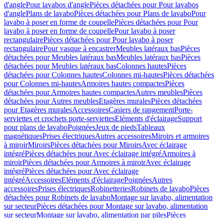
d'angle
Pour lavabos d'angle
Pièces détachées pour Pour lavabos
d'angle
Plans de lavabo
Pièces détachées pour Plans de lavabo
Pour
lavabo à poser en forme de coupelle
Pièces détachées pour Pour
lavabo à poser en forme de coupelle
Pour lavabo à poser
rectangulaire
Pièces détachées pour Pour lavabo à poser
rectangulaire
Pour vasque à encastrer
Meubles latéraux bas
Pièces
détachées pour Meubles latéraux bas
Meubles latéraux bas
Pièces
détachées pour Meubles latéraux bas
Colonnes hautes
Pièces
détachées pour Colonnes hautes
Colonnes mi-hautes
Pièces détachées
pour Colonnes mi-hautes
Armoires hautes compactes
Pièces
détachées pour Armoires hautes compactes
Autres meubles
Pièces
détachées pour Autres meubles
Etagères murales
Pièces détachées
pour Etagères murales
Accessoires
Casiers de rangement
Porte-
serviettes et crochets porte-serviettes
Eléments d'éclairage
Support
pour plans de lavabo
Poignées
Jeux de pieds
Tableaux
magnétiques
Prises électriques
Autres accessoires
Miroirs et armoires
à miroir
Miroirs
Pièces détachées pour Miroirs
Avec éclairage
intégré
Pièces détachées pour Avec éclairage intégré
Armoires à
miroir
Pièces détachées pour Armoires à miroir
Avec éclairage
intégré
Pièces détachées pour Avec éclairage
intégré
Accessoires
Eléments d'éclairage
Poignées
Autres
accessoires
Prises électriques
Robinetteries
Robinets de lavabo
Pièces
détachées pour Robinets de lavabo
Montage sur lavabo, alimentation
sur secteur
Pièces détachées pour Montage sur lavabo, alimentation
sur secteur
Montage sur lavabo, alimentation par piles
Pièces