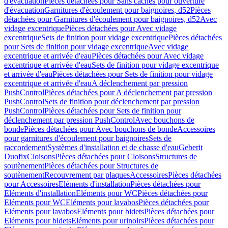
d'évacuation
Pièces détachées pour Sans caches pour ouverture
d'évacuation
Garnitures d'écoulement pour baignoires, d52
Pièces
détachées pour Garnitures d'écoulement pour baignoires, d52
Avec
vidage excentrique
Pièces détachées pour Avec vidage
excentrique
Sets de finition pour vidage excentrique
Pièces détachées
pour Sets de finition pour vidage excentrique
Avec vidage
excentrique et arrivée d'eau
Pièces détachées pour Avec vidage
excentrique et arrivée d'eau
Sets de finition pour vidage excentrique
et arrivée d'eau
Pièces détachées pour Sets de finition pour vidage
excentrique et arrivée d'eau
A déclenchement par pression
PushControl
Pièces détachées pour A déclenchement par pression
PushControl
Sets de finition pour déclenchement par pression
PushControl
Pièces détachées pour Sets de finition pour
déclenchement par pression PushControl
Avec bouchons de
bonde
Pièces détachées pour Avec bouchons de bonde
Accessoires
pour garnitures d'écoulement pour baignoires
Sets de
raccordement
Systèmes d'installation et de chasse d'eau
Geberit
Duofix
Cloisons
Pièces détachées pour Cloisons
Structures de
soutènement
Pièces détachées pour Structures de
soutènement
Recouvrement par plaques
Accessoires
Pièces détachées
pour Accessoires
Eléments d'installation
Pièces détachées pour
Eléments d'installation
Eléments pour WC
Pièces détachées pour
Eléments pour WC
Eléments pour lavabos
Pièces détachées pour
Eléments pour lavabos
Eléments pour bidets
Pièces détachées pour
Eléments pour bidets
Eléments pour urinoirs
Pièces détachées pour