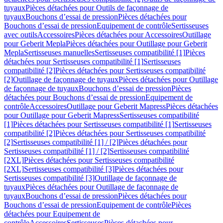
tuyaux
Pièces détachées pour Outils de façonnage de
tuyaux
Bouchons d’essai de pression
Pièces détachées pour
Bouchons d’essai de pression
Equipement de contrôle
Sertisseuses
avec outils
Accessoires
Pièces détachées pour Accessoires
Outillage
pour Geberit Mepla
Pièces détachées pour Outillage pour Geberit
Mepla
Sertisseuses manuelles
Sertisseuses compatibilité [1]
Pièces
détachées pour Sertisseuses compatibilité [1]
Sertisseuses
compatibilité [2]
Pièces détachées pour Sertisseuses compatibilité
[2]
Outillage de façonnage de tuyaux
Pièces détachées pour Outillage
de façonnage de tuyaux
Bouchons d’essai de pression
Pièces
détachées pour Bouchons d’essai de pression
Equipement de
contrôle
Accessoires
Outillage pour Geberit Mapress
Pièces détachées
pour Outillage pour Geberit Mapress
Sertisseuses compatibilité
[1]
Pièces détachées pour Sertisseuses compatibilité [1]
Sertisseuses
compatibilité [2]
Pièces détachées pour Sertisseuses compatibilité
[2]
Sertisseuses compatibilité [1] / [2]
Pièces détachées pour
Sertisseuses compatibilité [1] / [2]
Sertisseuses compatibilité
[2XL]
Pièces détachées pour Sertisseuses compatibilité
[2XL]
Sertisseuses compatibilité [3]
Pièces détachées pour
Sertisseuses compatibilité [3]
Outillage de façonnage de
tuyaux
Pièces détachées pour Outillage de façonnage de
tuyaux
Bouchons d’essai de pression
Pièces détachées pour
Bouchons d’essai de pression
Equipement de contrôle
Pièces
détachées pour Equipement de
contrôle
Accessoires
Sertisseuses
Pièces détachées pour