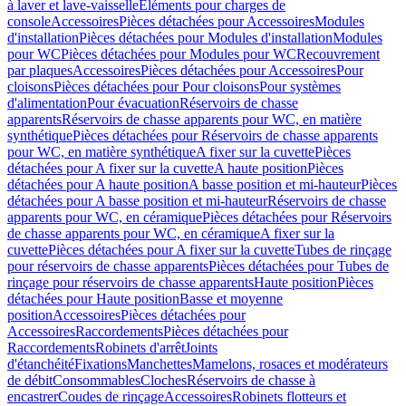
à laver et lave-vaisselle
Eléments pour charges de
console
Accessoires
Pièces détachées pour Accessoires
Modules
d'installation
Pièces détachées pour Modules d'installation
Modules
pour WC
Pièces détachées pour Modules pour WC
Recouvrement
par plaques
Accessoires
Pièces détachées pour Accessoires
Pour
cloisons
Pièces détachées pour Pour cloisons
Pour systèmes
d'alimentation
Pour évacuation
Réservoirs de chasse
apparents
Réservoirs de chasse apparents pour WC, en matière
synthétique
Pièces détachées pour Réservoirs de chasse apparents
pour WC, en matière synthétique
A fixer sur la cuvette
Pièces
détachées pour A fixer sur la cuvette
A haute position
Pièces
détachées pour A haute position
A basse position et mi-hauteur
Pièces
détachées pour A basse position et mi-hauteur
Réservoirs de chasse
apparents pour WC, en céramique
Pièces détachées pour Réservoirs
de chasse apparents pour WC, en céramique
A fixer sur la
cuvette
Pièces détachées pour A fixer sur la cuvette
Tubes de rinçage
pour réservoirs de chasse apparents
Pièces détachées pour Tubes de
rinçage pour réservoirs de chasse apparents
Haute position
Pièces
détachées pour Haute position
Basse et moyenne
position
Accessoires
Pièces détachées pour
Accessoires
Raccordements
Pièces détachées pour
Raccordements
Robinets d'arrêt
Joints
d'étanchéité
Fixations
Manchettes
Mamelons, rosaces et modérateurs
de débit
Consommables
Cloches
Réservoirs de chasse à
encastrer
Coudes de rinçage
Accessoires
Robinets flotteurs et