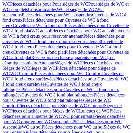
WC
Pièces détachées pour Pour sièges de WC
Pour sièges de WC et
WC complets
Consommables
WC et sièges de WC
WC
suspendus
Pièces détachées pour WC suspendus
Cuvettes de WC à
fond creux
Pièces détachées pour Cuvettes de WC à fond
creux
Cuvettes de WC à fond plat
Pièces détachées pour Cuvettes de
WC à fond plat
WC au sol
Pièces détachées pour WC au sol
Cuvettes
de WC à fond creux pour réservoir attenant
Pièces détachées pour
Cuvettes de WC à fond creux pour réservoir attenant
Cuvettes de
WC à fond creux
Pièces détachées pour Cuvettes de WC à fond
creux
Cuvettes de WC à fond plat
Pièces détachées pour Cuvettes de
WC à fond plat
Réservoirs de chasse apparents pour WC, en
céramique sanitaire
Attenant
Sièges de WC
Pièces détachées pour
Sièges de WC
Sièges de WC
Pièces détachées pour Sièges de
WC
WC Comfort
Pièces détachées pour WC Comfort
Cuvettes de
WC à fond creux surélevées
Pièces détachées pour Cuvettes de WC
à fond creux surélevées
Cuvettes de WC à fond creux
rallongées
Pièces détachées pour Cuvettes de WC à fond creux
rallongées
Cuvettes de WC à fond plat rallongées
Pièces détachées
pour Cuvettes de WC à fond plat rallongées
Sièges de WC
Comfort
Pièces détachées pour Sièges de WC Comfort
Sièges de
WC
Pièces détachées pour Sièges de WC
Lunettes de WC
Pièces
détachées pour Lunettes de WC
WC pour enfants
Pièces détachées
pour WC pour enfants
WC suspendus
Pièces détachées pour WC
suspendus
WC au sol
Pièces détachées pour WC au sol
Sièges de WC
pour enfants
Pièces détachées pour Sièges de WC pour