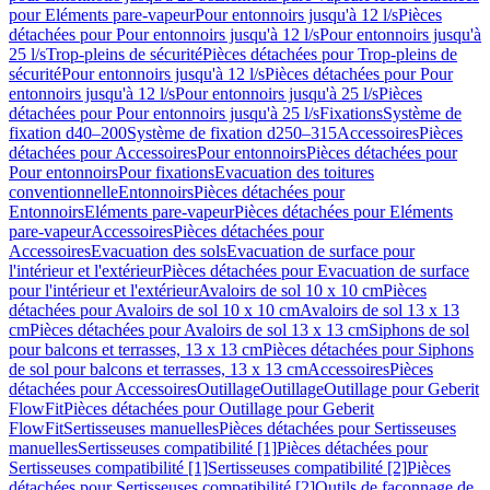
pour Eléments pare-vapeur
Pour entonnoirs jusqu'à 12 l/s
Pièces
détachées pour Pour entonnoirs jusqu'à 12 l/s
Pour entonnoirs jusqu'à
25 l/s
Trop-pleins de sécurité
Pièces détachées pour Trop-pleins de
sécurité
Pour entonnoirs jusqu'à 12 l/s
Pièces détachées pour Pour
entonnoirs jusqu'à 12 l/s
Pour entonnoirs jusqu'à 25 l/s
Pièces
détachées pour Pour entonnoirs jusqu'à 25 l/s
Fixations
Système de
fixation d40–200
Système de fixation d250–315
Accessoires
Pièces
détachées pour Accessoires
Pour entonnoirs
Pièces détachées pour
Pour entonnoirs
Pour fixations
Evacuation des toitures
conventionnelle
Entonnoirs
Pièces détachées pour
Entonnoirs
Eléments pare-vapeur
Pièces détachées pour Eléments
pare-vapeur
Accessoires
Pièces détachées pour
Accessoires
Evacuation des sols
Evacuation de surface pour
l'intérieur et l'extérieur
Pièces détachées pour Evacuation de surface
pour l'intérieur et l'extérieur
Avaloirs de sol 10 x 10 cm
Pièces
détachées pour Avaloirs de sol 10 x 10 cm
Avaloirs de sol 13 x 13
cm
Pièces détachées pour Avaloirs de sol 13 x 13 cm
Siphons de sol
pour balcons et terrasses, 13 x 13 cm
Pièces détachées pour Siphons
de sol pour balcons et terrasses, 13 x 13 cm
Accessoires
Pièces
détachées pour Accessoires
Outillage
Outillage
Outillage pour Geberit
FlowFit
Pièces détachées pour Outillage pour Geberit
FlowFit
Sertisseuses manuelles
Pièces détachées pour Sertisseuses
manuelles
Sertisseuses compatibilité [1]
Pièces détachées pour
Sertisseuses compatibilité [1]
Sertisseuses compatibilité [2]
Pièces
détachées pour Sertisseuses compatibilité [2]
Outils de façonnage de