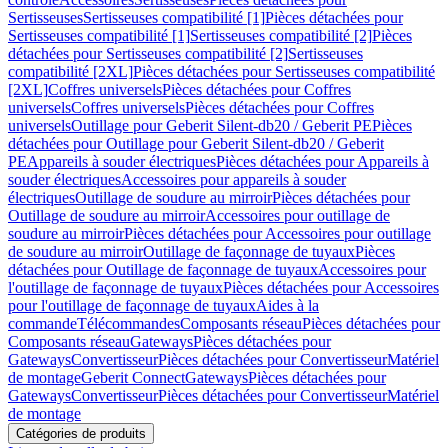
Sertisseuses
Sertisseuses compatibilité [1]
Pièces détachées pour
Sertisseuses compatibilité [1]
Sertisseuses compatibilité [2]
Pièces
détachées pour Sertisseuses compatibilité [2]
Sertisseuses
compatibilité [2XL]
Pièces détachées pour Sertisseuses compatibilité
[2XL]
Coffres universels
Pièces détachées pour Coffres
universels
Coffres universels
Pièces détachées pour Coffres
universels
Outillage pour Geberit Silent-db20 / Geberit PE
Pièces
détachées pour Outillage pour Geberit Silent-db20 / Geberit
PE
Appareils à souder électriques
Pièces détachées pour Appareils à
souder électriques
Accessoires pour appareils à souder
électriques
Outillage de soudure au mirroir
Pièces détachées pour
Outillage de soudure au mirroir
Accessoires pour outillage de
soudure au mirroir
Pièces détachées pour Accessoires pour outillage
de soudure au mirroir
Outillage de façonnage de tuyaux
Pièces
détachées pour Outillage de façonnage de tuyaux
Accessoires pour
l'outillage de façonnage de tuyaux
Pièces détachées pour Accessoires
pour l'outillage de façonnage de tuyaux
Aides à la
commande
Télécommandes
Composants réseau
Pièces détachées pour
Composants réseau
Gateways
Pièces détachées pour
Gateways
Convertisseur
Pièces détachées pour Convertisseur
Matériel
de montage
Geberit Connect
Gateways
Pièces détachées pour
Gateways
Convertisseur
Pièces détachées pour Convertisseur
Matériel
de montage
Catégories de produits