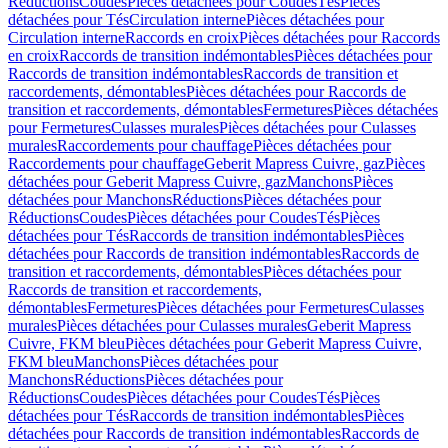
Réductions
Coudes
Pièces détachées pour Coudes
Tés
Pièces
détachées pour Tés
Circulation interne
Pièces détachées pour
Circulation interne
Raccords en croix
Pièces détachées pour Raccords
en croix
Raccords de transition indémontables
Pièces détachées pour
Raccords de transition indémontables
Raccords de transition et
raccordements, démontables
Pièces détachées pour Raccords de
transition et raccordements, démontables
Fermetures
Pièces détachées
pour Fermetures
Culasses murales
Pièces détachées pour Culasses
murales
Raccordements pour chauffage
Pièces détachées pour
Raccordements pour chauffage
Geberit Mapress Cuivre, gaz
Pièces
détachées pour Geberit Mapress Cuivre, gaz
Manchons
Pièces
détachées pour Manchons
Réductions
Pièces détachées pour
Réductions
Coudes
Pièces détachées pour Coudes
Tés
Pièces
détachées pour Tés
Raccords de transition indémontables
Pièces
détachées pour Raccords de transition indémontables
Raccords de
transition et raccordements, démontables
Pièces détachées pour
Raccords de transition et raccordements,
démontables
Fermetures
Pièces détachées pour Fermetures
Culasses
murales
Pièces détachées pour Culasses murales
Geberit Mapress
Cuivre, FKM bleu
Pièces détachées pour Geberit Mapress Cuivre,
FKM bleu
Manchons
Pièces détachées pour
Manchons
Réductions
Pièces détachées pour
Réductions
Coudes
Pièces détachées pour Coudes
Tés
Pièces
détachées pour Tés
Raccords de transition indémontables
Pièces
détachées pour Raccords de transition indémontables
Raccords de