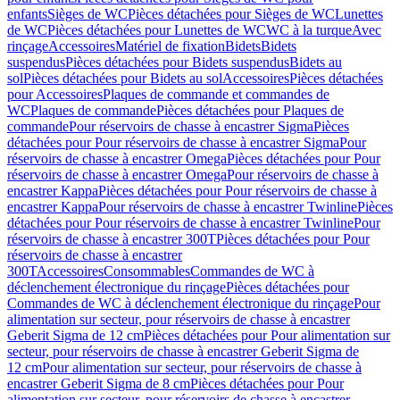
enfants
Sièges de WC
Pièces détachées pour Sièges de WC
Lunettes
de WC
Pièces détachées pour Lunettes de WC
WC à la turque
Avec
rinçage
Accessoires
Matériel de fixation
Bidets
Bidets
suspendus
Pièces détachées pour Bidets suspendus
Bidets au
sol
Pièces détachées pour Bidets au sol
Accessoires
Pièces détachées
pour Accessoires
Plaques de commande et commandes de
WC
Plaques de commande
Pièces détachées pour Plaques de
commande
Pour réservoirs de chasse à encastrer Sigma
Pièces
détachées pour Pour réservoirs de chasse à encastrer Sigma
Pour
réservoirs de chasse à encastrer Omega
Pièces détachées pour Pour
réservoirs de chasse à encastrer Omega
Pour réservoirs de chasse à
encastrer Kappa
Pièces détachées pour Pour réservoirs de chasse à
encastrer Kappa
Pour réservoirs de chasse à encastrer Twinline
Pièces
détachées pour Pour réservoirs de chasse à encastrer Twinline
Pour
réservoirs de chasse à encastrer 300T
Pièces détachées pour Pour
réservoirs de chasse à encastrer
300T
Accessoires
Consommables
Commandes de WC à
déclenchement électronique du rinçage
Pièces détachées pour
Commandes de WC à déclenchement électronique du rinçage
Pour
alimentation sur secteur, pour réservoirs de chasse à encastrer
Geberit Sigma de 12 cm
Pièces détachées pour Pour alimentation sur
secteur, pour réservoirs de chasse à encastrer Geberit Sigma de
12 cm
Pour alimentation sur secteur, pour réservoirs de chasse à
encastrer Geberit Sigma de 8 cm
Pièces détachées pour Pour
alimentation sur secteur, pour réservoirs de chasse à encastrer