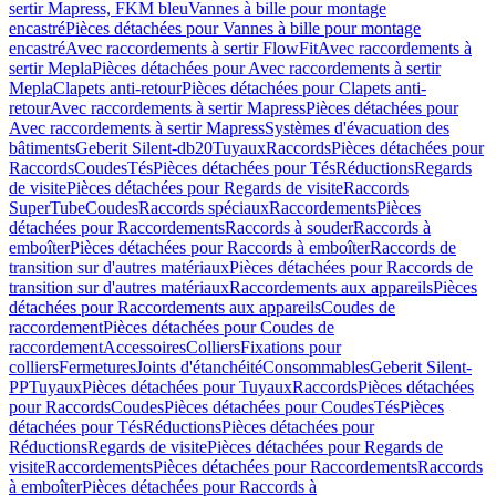
sertir Mapress, FKM bleu
Vannes à bille pour montage
encastré
Pièces détachées pour Vannes à bille pour montage
encastré
Avec raccordements à sertir FlowFit
Avec raccordements à
sertir Mepla
Pièces détachées pour Avec raccordements à sertir
Mepla
Clapets anti-retour
Pièces détachées pour Clapets anti-
retour
Avec raccordements à sertir Mapress
Pièces détachées pour
Avec raccordements à sertir Mapress
Systèmes d'évacuation des
bâtiments
Geberit Silent-db20
Tuyaux
Raccords
Pièces détachées pour
Raccords
Coudes
Tés
Pièces détachées pour Tés
Réductions
Regards
de visite
Pièces détachées pour Regards de visite
Raccords
SuperTube
Coudes
Raccords spéciaux
Raccordements
Pièces
détachées pour Raccordements
Raccords à souder
Raccords à
emboîter
Pièces détachées pour Raccords à emboîter
Raccords de
transition sur d'autres matériaux
Pièces détachées pour Raccords de
transition sur d'autres matériaux
Raccordements aux appareils
Pièces
détachées pour Raccordements aux appareils
Coudes de
raccordement
Pièces détachées pour Coudes de
raccordement
Accessoires
Colliers
Fixations pour
colliers
Fermetures
Joints d'étanchéité
Consommables
Geberit Silent-
PP
Tuyaux
Pièces détachées pour Tuyaux
Raccords
Pièces détachées
pour Raccords
Coudes
Pièces détachées pour Coudes
Tés
Pièces
détachées pour Tés
Réductions
Pièces détachées pour
Réductions
Regards de visite
Pièces détachées pour Regards de
visite
Raccordements
Pièces détachées pour Raccordements
Raccords
à emboîter
Pièces détachées pour Raccords à