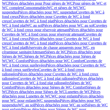
WC
Pièces détachées pour Pour sièges de WC
Pour sièges de WC et
WC complets
Consommables
WC et sièges de WC
WC
suspendus
Pièces détachées pour WC suspendus
Cuvettes de WC à
fond creux
Pièces détachées pour Cuvettes de WC à fond
creux
Cuvettes de WC à fond plat
Pièces détachées pour Cuvettes de
WC à fond plat
WC au sol
Pièces détachées pour WC au sol
Cuvettes
de WC à fond creux pour réservoir attenant
Pièces détachées pour
Cuvettes de WC à fond creux pour réservoir attenant
Cuvettes de
WC à fond creux
Pièces détachées pour Cuvettes de WC à fond
creux
Cuvettes de WC à fond plat
Pièces détachées pour Cuvettes de
WC à fond plat
Réservoirs de chasse apparents pour WC, en
céramique sanitaire
Attenant
Sièges de WC
Pièces détachées pour
Sièges de WC
Sièges de WC
Pièces détachées pour Sièges de
WC
WC Comfort
Pièces détachées pour WC Comfort
Cuvettes de
WC à fond creux surélevées
Pièces détachées pour Cuvettes de WC
à fond creux surélevées
Cuvettes de WC à fond creux
rallongées
Pièces détachées pour Cuvettes de WC à fond creux
rallongées
Cuvettes de WC à fond plat rallongées
Pièces détachées
pour Cuvettes de WC à fond plat rallongées
Sièges de WC
Comfort
Pièces détachées pour Sièges de WC Comfort
Sièges de
WC
Pièces détachées pour Sièges de WC
Lunettes de WC
Pièces
détachées pour Lunettes de WC
WC pour enfants
Pièces détachées
pour WC pour enfants
WC suspendus
Pièces détachées pour WC
suspendus
WC au sol
Pièces détachées pour WC au sol
Sièges de WC
pour enfants
Pièces détachées pour Sièges de WC pour