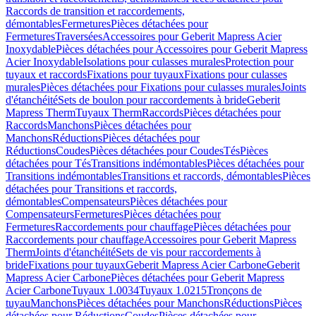
Raccords de transition et raccordements,
démontables
Fermetures
Pièces détachées pour
Fermetures
Traversées
Accessoires pour Geberit Mapress Acier
Inoxydable
Pièces détachées pour Accessoires pour Geberit Mapress
Acier Inoxydable
Isolations pour culasses murales
Protection pour
tuyaux et raccords
Fixations pour tuyaux
Fixations pour culasses
murales
Pièces détachées pour Fixations pour culasses murales
Joints
d'étanchéité
Sets de boulon pour raccordements à bride
Geberit
Mapress Therm
Tuyaux Therm
Raccords
Pièces détachées pour
Raccords
Manchons
Pièces détachées pour
Manchons
Réductions
Pièces détachées pour
Réductions
Coudes
Pièces détachées pour Coudes
Tés
Pièces
détachées pour Tés
Transitions indémontables
Pièces détachées pour
Transitions indémontables
Transitions et raccords, démontables
Pièces
détachées pour Transitions et raccords,
démontables
Compensateurs
Pièces détachées pour
Compensateurs
Fermetures
Pièces détachées pour
Fermetures
Raccordements pour chauffage
Pièces détachées pour
Raccordements pour chauffage
Accessoires pour Geberit Mapress
Therm
Joints d'étanchéité
Sets de vis pour raccordements à
bride
Fixations pour tuyaux
Geberit Mapress Acier Carbone
Geberit
Mapress Acier Carbone
Pièces détachées pour Geberit Mapress
Acier Carbone
Tuyaux 1.0034
Tuyaux 1.0215
Tronçons de
tuyau
Manchons
Pièces détachées pour Manchons
Réductions
Pièces
détachées pour Réductions
Coudes
Pièces détachées pour