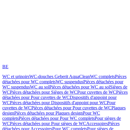
BE
WC et urinoirs
WC-douches Geberit AquaClean
WC complets
Pièces
détachées pour WC complets
WC suspendus
Pièces détachées pour
WC suspendus
WC au sol
Pièces détachées pour WC au sol
Sièges de
WC
Pièces détachées pour Sièges de WC
Pour cuvettes de WC
Pièces
détachées pour Pour cuvettes de WC
Dispositifs d'appoint pour
WC
Pièces détachées pour Dispositifs d'appoint pour WC
Pour
cuvettes de WC
Pièces détachées pour Pour cuvettes de WC
Plaques
design
Pièces détachées pour Plaques design
Pour WC
complets
Pièces détachées pour Pour WC complets
Pour sièges de
WC
Pièces détachées pour Pour sièges de WC
Accessoires
Pièces
détachées pour Accessoires
Pour WC complets
Pour sièges de