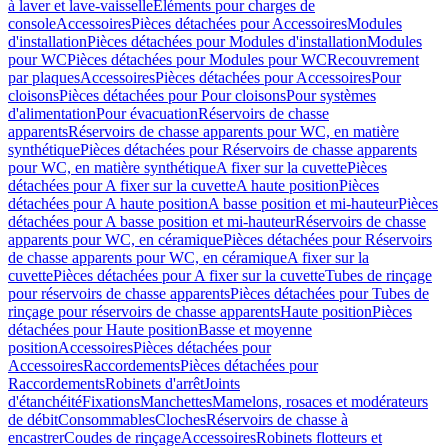
à laver et lave-vaisselle
Eléments pour charges de
console
Accessoires
Pièces détachées pour Accessoires
Modules
d'installation
Pièces détachées pour Modules d'installation
Modules
pour WC
Pièces détachées pour Modules pour WC
Recouvrement
par plaques
Accessoires
Pièces détachées pour Accessoires
Pour
cloisons
Pièces détachées pour Pour cloisons
Pour systèmes
d'alimentation
Pour évacuation
Réservoirs de chasse
apparents
Réservoirs de chasse apparents pour WC, en matière
synthétique
Pièces détachées pour Réservoirs de chasse apparents
pour WC, en matière synthétique
A fixer sur la cuvette
Pièces
détachées pour A fixer sur la cuvette
A haute position
Pièces
détachées pour A haute position
A basse position et mi-hauteur
Pièces
détachées pour A basse position et mi-hauteur
Réservoirs de chasse
apparents pour WC, en céramique
Pièces détachées pour Réservoirs
de chasse apparents pour WC, en céramique
A fixer sur la
cuvette
Pièces détachées pour A fixer sur la cuvette
Tubes de rinçage
pour réservoirs de chasse apparents
Pièces détachées pour Tubes de
rinçage pour réservoirs de chasse apparents
Haute position
Pièces
détachées pour Haute position
Basse et moyenne
position
Accessoires
Pièces détachées pour
Accessoires
Raccordements
Pièces détachées pour
Raccordements
Robinets d'arrêt
Joints
d'étanchéité
Fixations
Manchettes
Mamelons, rosaces et modérateurs
de débit
Consommables
Cloches
Réservoirs de chasse à
encastrer
Coudes de rinçage
Accessoires
Robinets flotteurs et