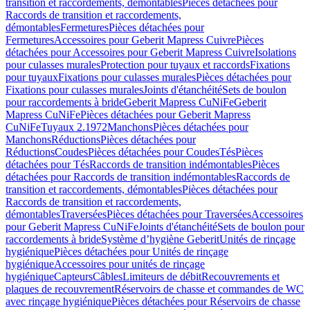
transition et raccordements, démontables
Pièces détachées pour
Raccords de transition et raccordements,
démontables
Fermetures
Pièces détachées pour
Fermetures
Accessoires pour Geberit Mapress Cuivre
Pièces
détachées pour Accessoires pour Geberit Mapress Cuivre
Isolations
pour culasses murales
Protection pour tuyaux et raccords
Fixations
pour tuyaux
Fixations pour culasses murales
Pièces détachées pour
Fixations pour culasses murales
Joints d'étanchéité
Sets de boulon
pour raccordements à bride
Geberit Mapress CuNiFe
Geberit
Mapress CuNiFe
Pièces détachées pour Geberit Mapress
CuNiFe
Tuyaux 2.1972
Manchons
Pièces détachées pour
Manchons
Réductions
Pièces détachées pour
Réductions
Coudes
Pièces détachées pour Coudes
Tés
Pièces
détachées pour Tés
Raccords de transition indémontables
Pièces
détachées pour Raccords de transition indémontables
Raccords de
transition et raccordements, démontables
Pièces détachées pour
Raccords de transition et raccordements,
démontables
Traversées
Pièces détachées pour Traversées
Accessoires
pour Geberit Mapress CuNiFe
Joints d'étanchéité
Sets de boulon pour
raccordements à bride
Système d’hygiène Geberit
Unités de rinçage
hygiénique
Pièces détachées pour Unités de rinçage
hygiénique
Accessoires pour unités de rinçage
hygiénique
Capteurs
Câbles
Limiteurs de débit
Recouvrements et
plaques de recouvrement
Réservoirs de chasse et commandes de WC
avec rinçage hygiénique
Pièces détachées pour Réservoirs de chasse