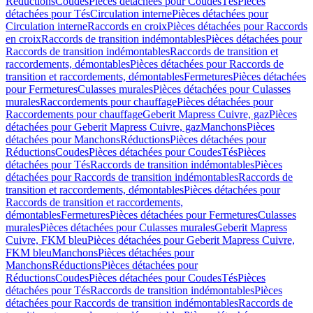
Réductions
Coudes
Pièces détachées pour Coudes
Tés
Pièces
détachées pour Tés
Circulation interne
Pièces détachées pour
Circulation interne
Raccords en croix
Pièces détachées pour Raccords
en croix
Raccords de transition indémontables
Pièces détachées pour
Raccords de transition indémontables
Raccords de transition et
raccordements, démontables
Pièces détachées pour Raccords de
transition et raccordements, démontables
Fermetures
Pièces détachées
pour Fermetures
Culasses murales
Pièces détachées pour Culasses
murales
Raccordements pour chauffage
Pièces détachées pour
Raccordements pour chauffage
Geberit Mapress Cuivre, gaz
Pièces
détachées pour Geberit Mapress Cuivre, gaz
Manchons
Pièces
détachées pour Manchons
Réductions
Pièces détachées pour
Réductions
Coudes
Pièces détachées pour Coudes
Tés
Pièces
détachées pour Tés
Raccords de transition indémontables
Pièces
détachées pour Raccords de transition indémontables
Raccords de
transition et raccordements, démontables
Pièces détachées pour
Raccords de transition et raccordements,
démontables
Fermetures
Pièces détachées pour Fermetures
Culasses
murales
Pièces détachées pour Culasses murales
Geberit Mapress
Cuivre, FKM bleu
Pièces détachées pour Geberit Mapress Cuivre,
FKM bleu
Manchons
Pièces détachées pour
Manchons
Réductions
Pièces détachées pour
Réductions
Coudes
Pièces détachées pour Coudes
Tés
Pièces
détachées pour Tés
Raccords de transition indémontables
Pièces
détachées pour Raccords de transition indémontables
Raccords de