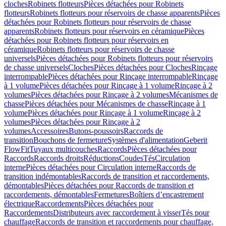
cloches
Robinets flotteurs
Pièces détachées pour Robinets
flotteurs
Robinets flotteurs pour réservoirs de chasse apparents
Pièces
détachées pour Robinets flotteurs pour réservoirs de chasse
apparents
Robinets flotteurs pour réservoirs en céramique
Pièces
détachées pour Robinets flotteurs pour réservoirs en
céramique
Robinets flotteurs pour réservoirs de chasse
universels
Pièces détachées pour Robinets flotteurs pour réservoirs
de chasse universels
Cloches
Pièces détachées pour Cloches
Rinçage
interrompable
Pièces détachées pour Rinçage interrompable
Rinçage
à 1 volume
Pièces détachées pour Rinçage à 1 volume
Rinçage à 2
volumes
Pièces détachées pour Rinçage à 2 volumes
Mécanismes de
chasse
Pièces détachées pour Mécanismes de chasse
Rinçage à 1
volume
Pièces détachées pour Rinçage à 1 volume
Rinçage à 2
volumes
Pièces détachées pour Rinçage à 2
volumes
Accessoires
Butons-poussoirs
Raccords de
transition
Bouchons de fermeture
Systèmes d'alimentation
Geberit
FlowFit
Tuyaux multicouches
Raccords
Pièces détachées pour
Raccords
Raccords droits
Réductions
Coudes
Tés
Circulation
interne
Pièces détachées pour Circulation interne
Raccords de
transition indémontables
Raccords de transition et raccordements,
démontables
Pièces détachées pour Raccords de transition et
raccordements, démontables
Fermetures
Boîtiers d’encastrement
électrique
Raccordements
Pièces détachées pour
Raccordements
Distributeurs avec raccordement à visser
Tés pour
chauffage
Raccords de transition et raccordements pour chauffage,