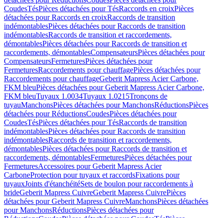
Coudes
Tés
Pièces détachées pour Tés
Raccords en croix
Pièces
détachées pour Raccords en croix
Raccords de transition
indémontables
Pièces détachées pour Raccords de transition
indémontables
Raccords de transition et raccordements,
démontables
Pièces détachées pour Raccords de transition et
raccordements, démontables
Compensateurs
Pièces détachées pour
Compensateurs
Fermetures
Pièces détachées pour
Fermetures
Raccordements pour chauffage
Pièces détachées pour
Raccordements pour chauffage
Geberit Mapress Acier Carbone,
FKM bleu
Pièces détachées pour Geberit Mapress Acier Carbone,
FKM bleu
Tuyaux 1.0034
Tuyaux 1.0215
Tronçons de
tuyau
Manchons
Pièces détachées pour Manchons
Réductions
Pièces
détachées pour Réductions
Coudes
Pièces détachées pour
Coudes
Tés
Pièces détachées pour Tés
Raccords de transition
indémontables
Pièces détachées pour Raccords de transition
indémontables
Raccords de transition et raccordements,
démontables
Pièces détachées pour Raccords de transition et
raccordements, démontables
Fermetures
Pièces détachées pour
Fermetures
Accessoires pour Geberit Mapress Acier
Carbone
Protection pour tuyaux et raccords
Fixations pour
tuyaux
Joints d'étanchéité
Sets de boulon pour raccordements à
bride
Geberit Mapress Cuivre
Geberit Mapress Cuivre
Pièces
détachées pour Geberit Mapress Cuivre
Manchons
Pièces détachées
pour Manchons
Réductions
Pièces détachées pour