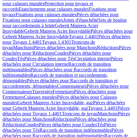
pour culasses murales
Protection pour tuyaux et
raccords
Etanchements pour culasses murales
Fixations pour
tuyaux
Fixations pour culasses murales
Pièces détachées pour
Fixations pour culasses murales
Joints d'étanchéité
Sets de boulon
pour raccordements à bride
Geberit Mapress Acier
Inoxydable
Geberit Mapress Acier Inoxydable
Pièces détachées pour
Geberit Mapress Acier Inoxydable
Tuyaux 1.4401
Pièces détachées
pour Tuyaux 1.4401
Tuyaux 1.4301
Tronçons de
tuyau
Manchons
Pièces détachées pour Manchons
Réductions
Pièces
détachées pour Réductions
Coudes
Pièces détachées pour
Coudes
Tés
Pièces détachées pour Tés
Circulation interne
Pièces
détachées pour Circulation interne
Raccords de transition
indémontables
Pièces détachées pour Raccords de transition
indémontables
Raccords de transition et raccordements,
démontables
Pièces détachées pour Raccords de transition et
raccordements, démontables
Compensateurs
Pièces détachées pour
Compensateurs
Traversées
Fermetures
Pièces détachées pour
Fermetures
Culasses murales
Pièces détachées pour Culasses
murales
Geberit Mapress Acier Inoxydable, gaz
Pièces détachées
pour Geberit Mapress Acier Inoxydable, gaz
Tuyaux 1.4401
Pièces
détachées pour Tuyaux 1.4401
Tronçons de tuyau
Manchons
Pièces
détachées pour Manchons
Réductions
Pièces détachées pour
Réductions
Coudes
Pièces détachées pour Coudes
Tés
Pièces
détachées pour Tés
Raccords de transition indémontables
Pièces
détachées pour Raccords de transition indémontables
Raccords de