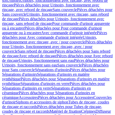
sol
Urinoirs
Urinoirs, fonctionnement avec rinçage, avec rebord de
rinçage
Pièces détachées pour Urinoirs, fonctionnement avec
rinçage, avec rebord de rinçage
Sans couvercle
Pièces détachées pour
Sans couvercle
Urinoirs, fonctionnement avec rinçage, sans rebord
de rinçage
Pièces détachées pour Urinoirs, fonctionnement avec
rinçage, sans rebord de rinçage
Pour commande d'urinoir apparente
ou à encastrer
Pièces détachées pour Pour commande d'urinoir
apparente ou à encastrer
Avec commande d'urinoir intégrée
Pièces
détachées pour Avec commande d'urinoir intégrée
Urinoirs,
fonctionnement avec rinçage, avec / pour couvercle
Pièces détachées
pour Urinoirs, fonctionnement avec rinçage, avec / pour
couvercle
Sans rebord de rinçage
Pièces détachées pour Sans rebord
de rinçage
Avec rebord de rinçage
Pièces détachées pour Avec rebord
de rinçage
Urinoirs, fonctionnement sans eau
Pièces détachées pour
Urinoirs, fonctionnement sans eau
Sans couvercle
Pièces détachées
pour Sans couvercle
Séparations d'urinoirs
Pièces détachées pour
Séparations d'urinoirs
Séparations d'urinoirs en matière
synthétique
Pièces détachées pour Séparations d'urinoirs en matière
synthétique
Séparations d'urinoirs en verre
Pièces détachées pour
Séparations d'urinoirs en verre
Séparations d'urinoirs en
céramique
Pièces détachées pour Séparations d'urinoirs en
céramique
Accessoires
Pièces détachées pour Accessoires
Couvercles
d'urinoir
Siphons et accessoires de siphon
Tubes de rinçage, coudes
de rinçage et raccords
Pièces détachées pour Tubes de rinçage,
coudes de rinçage et raccords
Matériel de fixation
Crépines
Diffuseur