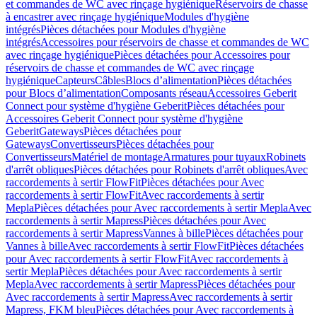
et commandes de WC avec rinçage hygiénique
Réservoirs de chasse
à encastrer avec rinçage hygiénique
Modules d'hygiène
intégrés
Pièces détachées pour Modules d'hygiène
intégrés
Accessoires pour réservoirs de chasse et commandes de WC
avec rinçage hygiénique
Pièces détachées pour Accessoires pour
réservoirs de chasse et commandes de WC avec rinçage
hygiénique
Capteurs
Câbles
Blocs d’alimentation
Pièces détachées
pour Blocs d’alimentation
Composants réseau
Accessoires Geberit
Connect pour système d'hygiène Geberit
Pièces détachées pour
Accessoires Geberit Connect pour système d'hygiène
Geberit
Gateways
Pièces détachées pour
Gateways
Convertisseurs
Pièces détachées pour
Convertisseurs
Matériel de montage
Armatures pour tuyaux
Robinets
d'arrêt obliques
Pièces détachées pour Robinets d'arrêt obliques
Avec
raccordements à sertir FlowFit
Pièces détachées pour Avec
raccordements à sertir FlowFit
Avec raccordements à sertir
Mepla
Pièces détachées pour Avec raccordements à sertir Mepla
Avec
raccordements à sertir Mapress
Pièces détachées pour Avec
raccordements à sertir Mapress
Vannes à bille
Pièces détachées pour
Vannes à bille
Avec raccordements à sertir FlowFit
Pièces détachées
pour Avec raccordements à sertir FlowFit
Avec raccordements à
sertir Mepla
Pièces détachées pour Avec raccordements à sertir
Mepla
Avec raccordements à sertir Mapress
Pièces détachées pour
Avec raccordements à sertir Mapress
Avec raccordements à sertir
Mapress, FKM bleu
Pièces détachées pour Avec raccordements à