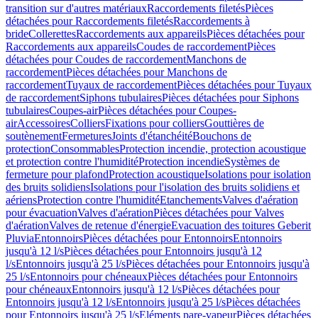
transition sur d'autres matériaux
Raccordements filetés
Pièces
détachées pour Raccordements filetés
Raccordements à
bride
Collerettes
Raccordements aux appareils
Pièces détachées pour
Raccordements aux appareils
Coudes de raccordement
Pièces
détachées pour Coudes de raccordement
Manchons de
raccordement
Pièces détachées pour Manchons de
raccordement
Tuyaux de raccordement
Pièces détachées pour Tuyaux
de raccordement
Siphons tubulaires
Pièces détachées pour Siphons
tubulaires
Coupes-air
Pièces détachées pour Coupes-
air
Accessoires
Colliers
Fixations pour colliers
Gouttières de
soutènement
Fermetures
Joints d'étanchéité
Bouchons de
protection
Consommables
Protection incendie, protection acoustique
et protection contre l'humidité
Protection incendie
Systèmes de
fermeture pour plafond
Protection acoustique
Isolations pour isolation
des bruits solidiens
Isolations pour l'isolation des bruits solidiens et
aériens
Protection contre l'humidité
Etanchements
Valves d'aération
pour évacuation
Valves d'aération
Pièces détachées pour Valves
d'aération
Valves de retenue d'énergie
Evacuation des toitures Geberit
Pluvia
Entonnoirs
Pièces détachées pour Entonnoirs
Entonnoirs
jusqu'à 12 l/s
Pièces détachées pour Entonnoirs jusqu'à 12
l/s
Entonnoirs jusqu'à 25 l/s
Pièces détachées pour Entonnoirs jusqu'à
25 l/s
Entonnoirs pour chéneaux
Pièces détachées pour Entonnoirs
pour chéneaux
Entonnoirs jusqu'à 12 l/s
Pièces détachées pour
Entonnoirs jusqu'à 12 l/s
Entonnoirs jusqu'à 25 l/s
Pièces détachées
pour Entonnoirs jusqu'à 25 l/s
Eléments pare-vapeur
Pièces détachées