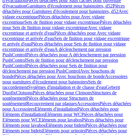
d'évacuation
Pièces détachées pour Sans caches pour ouverture
d'évacuation
Garnitures d'écoulement pour baignoires, d52
Pièces
détachées pour Garnitures d'écoulement pour baignoires, d52
Avec
vidage excentrique
Pièces détachées pour Avec vidage
excentrique
Sets de finition pour vidage excentrique
Pièces détachées
pour Sets de finition pour vidage excentrique
Avec vidage
excentrique et arrivée d'eau
Pièces détachées pour Avec vidage
excentrique et arrivée d'eau
Sets de finition pour vidage excentrique
et arrivée d'eau
Pièces détachées pour Sets de finition pour vidage
excentrique et arrivée d'eau
A déclenchement par pression
PushControl
Pièces détachées pour A déclenchement par pression
PushControl
Sets de finition pour déclenchement par pression
PushControl
Pièces détachées pour Sets de finition pour
déclenchement par pression PushControl
Avec bouchons de
bonde
Pièces détachées pour Avec bouchons de bonde
Accessoires
pour garnitures d'écoulement pour baignoires
Sets de
raccordement
Systèmes d'installation et de chasse d'eau
Geberit
Duofix
Cloisons
Pièces détachées pour Cloisons
Structures de
soutènement
Pièces détachées pour Structures de
soutènement
Recouvrement par plaques
Accessoires
Pièces détachées
pour Accessoires
Eléments d'installation
Pièces détachées pour
Eléments d'installation
Eléments pour WC
Pièces détachées pour
Eléments pour WC
Eléments pour lavabos
Pièces détachées pour
Eléments pour lavabos
Eléments pour bidets
Pièces détachées pour
Eléments pour bidets
Eléments pour urinoirs
Pièces détachées pour