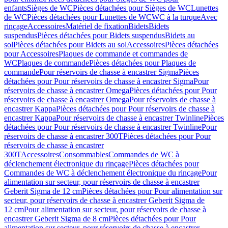
enfants
Sièges de WC
Pièces détachées pour Sièges de WC
Lunettes
de WC
Pièces détachées pour Lunettes de WC
WC à la turque
Avec
rinçage
Accessoires
Matériel de fixation
Bidets
Bidets
suspendus
Pièces détachées pour Bidets suspendus
Bidets au
sol
Pièces détachées pour Bidets au sol
Accessoires
Pièces détachées
pour Accessoires
Plaques de commande et commandes de
WC
Plaques de commande
Pièces détachées pour Plaques de
commande
Pour réservoirs de chasse à encastrer Sigma
Pièces
détachées pour Pour réservoirs de chasse à encastrer Sigma
Pour
réservoirs de chasse à encastrer Omega
Pièces détachées pour Pour
réservoirs de chasse à encastrer Omega
Pour réservoirs de chasse à
encastrer Kappa
Pièces détachées pour Pour réservoirs de chasse à
encastrer Kappa
Pour réservoirs de chasse à encastrer Twinline
Pièces
détachées pour Pour réservoirs de chasse à encastrer Twinline
Pour
réservoirs de chasse à encastrer 300T
Pièces détachées pour Pour
réservoirs de chasse à encastrer
300T
Accessoires
Consommables
Commandes de WC à
déclenchement électronique du rinçage
Pièces détachées pour
Commandes de WC à déclenchement électronique du rinçage
Pour
alimentation sur secteur, pour réservoirs de chasse à encastrer
Geberit Sigma de 12 cm
Pièces détachées pour Pour alimentation sur
secteur, pour réservoirs de chasse à encastrer Geberit Sigma de
12 cm
Pour alimentation sur secteur, pour réservoirs de chasse à
encastrer Geberit Sigma de 8 cm
Pièces détachées pour Pour
alimentation sur secteur, pour réservoirs de chasse à encastrer