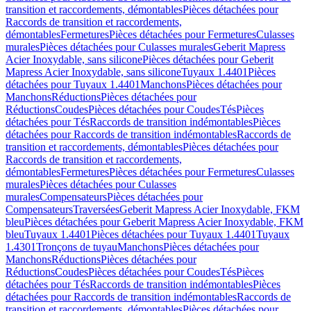
transition et raccordements, démontables
Pièces détachées pour
Raccords de transition et raccordements,
démontables
Fermetures
Pièces détachées pour Fermetures
Culasses
murales
Pièces détachées pour Culasses murales
Geberit Mapress
Acier Inoxydable, sans silicone
Pièces détachées pour Geberit
Mapress Acier Inoxydable, sans silicone
Tuyaux 1.4401
Pièces
détachées pour Tuyaux 1.4401
Manchons
Pièces détachées pour
Manchons
Réductions
Pièces détachées pour
Réductions
Coudes
Pièces détachées pour Coudes
Tés
Pièces
détachées pour Tés
Raccords de transition indémontables
Pièces
détachées pour Raccords de transition indémontables
Raccords de
transition et raccordements, démontables
Pièces détachées pour
Raccords de transition et raccordements,
démontables
Fermetures
Pièces détachées pour Fermetures
Culasses
murales
Pièces détachées pour Culasses
murales
Compensateurs
Pièces détachées pour
Compensateurs
Traversées
Geberit Mapress Acier Inoxydable, FKM
bleu
Pièces détachées pour Geberit Mapress Acier Inoxydable, FKM
bleu
Tuyaux 1.4401
Pièces détachées pour Tuyaux 1.4401
Tuyaux
1.4301
Tronçons de tuyau
Manchons
Pièces détachées pour
Manchons
Réductions
Pièces détachées pour
Réductions
Coudes
Pièces détachées pour Coudes
Tés
Pièces
détachées pour Tés
Raccords de transition indémontables
Pièces
détachées pour Raccords de transition indémontables
Raccords de
transition et raccordements, démontables
Pièces détachées pour