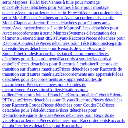
sertir Mapress, FKM bleu
Vannes à bille pour montage
encastré
Pièces détachées pour Vannes à bille pour montage
encastré
Avec raccordements à sertir FlowFit
Avec raccordements à
sertir Mepla
Pièces détachées pour Avec raccordements à sertir
Mepla
Clapets anti-retour
Pièces détachées pour Clapets anti-
retour
Avec raccordements à sertir Mapress
Pièces détachées pour
Avec raccordements à sertir Mapress
Systèmes d'évacuation des
bâtiments
Geberit Silent-db20
Tuyaux
Raccords
Pièces détachées pour
Raccords
Coudes
Tés
Pièces détachées pour Tés
Réductions
Regards
de visite
Pièces détachées pour Regards de visite
Raccords
SuperTube
Coudes
Raccords spéciaux
Raccordements
Pièces
détachées pour Raccordements
Raccords à souder
Raccords à
emboîter
Pièces détachées pour Raccords à emboîter
Raccords de
transition sur d'autres matériaux
Pièces détachées pour Raccords de
transition sur d'autres matériaux
Raccordements aux appareils
Pièces
détachées pour Raccordements aux appareils
Coudes de
raccordement
Pièces détachées pour Coudes de
raccordement
Accessoires
Colliers
Fixations pour
colliers
Fermetures
Joints d'étanchéité
Consommables
Geberit Silent-
PP
Tuyaux
Pièces détachées pour Tuyaux
Raccords
Pièces détachées
pour Raccords
Coudes
Pièces détachées pour Coudes
Tés
Pièces
détachées pour Tés
Réductions
Pièces détachées pour
Réductions
Regards de visite
Pièces détachées pour Regards de
visite
Raccordements
Pièces détachées pour Raccordements
Raccords
à emboîter
Pièces détachées pour Raccords à