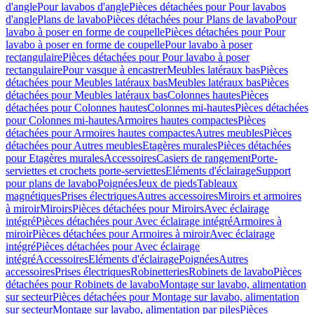
d'angle
Pour lavabos d'angle
Pièces détachées pour Pour lavabos
d'angle
Plans de lavabo
Pièces détachées pour Plans de lavabo
Pour
lavabo à poser en forme de coupelle
Pièces détachées pour Pour
lavabo à poser en forme de coupelle
Pour lavabo à poser
rectangulaire
Pièces détachées pour Pour lavabo à poser
rectangulaire
Pour vasque à encastrer
Meubles latéraux bas
Pièces
détachées pour Meubles latéraux bas
Meubles latéraux bas
Pièces
détachées pour Meubles latéraux bas
Colonnes hautes
Pièces
détachées pour Colonnes hautes
Colonnes mi-hautes
Pièces détachées
pour Colonnes mi-hautes
Armoires hautes compactes
Pièces
détachées pour Armoires hautes compactes
Autres meubles
Pièces
détachées pour Autres meubles
Etagères murales
Pièces détachées
pour Etagères murales
Accessoires
Casiers de rangement
Porte-
serviettes et crochets porte-serviettes
Eléments d'éclairage
Support
pour plans de lavabo
Poignées
Jeux de pieds
Tableaux
magnétiques
Prises électriques
Autres accessoires
Miroirs et armoires
à miroir
Miroirs
Pièces détachées pour Miroirs
Avec éclairage
intégré
Pièces détachées pour Avec éclairage intégré
Armoires à
miroir
Pièces détachées pour Armoires à miroir
Avec éclairage
intégré
Pièces détachées pour Avec éclairage
intégré
Accessoires
Eléments d'éclairage
Poignées
Autres
accessoires
Prises électriques
Robinetteries
Robinets de lavabo
Pièces
détachées pour Robinets de lavabo
Montage sur lavabo, alimentation
sur secteur
Pièces détachées pour Montage sur lavabo, alimentation
sur secteur
Montage sur lavabo, alimentation par piles
Pièces