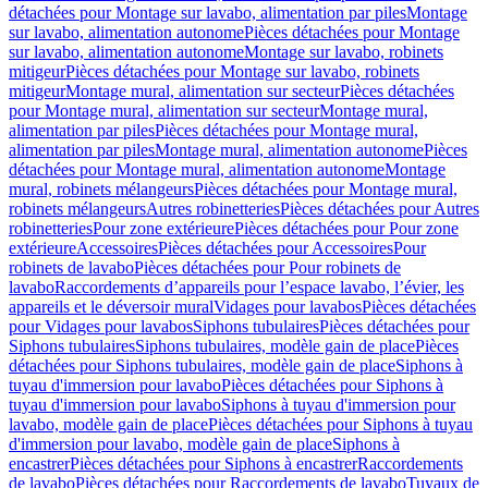
détachées pour Montage sur lavabo, alimentation par piles
Montage
sur lavabo, alimentation autonome
Pièces détachées pour Montage
sur lavabo, alimentation autonome
Montage sur lavabo, robinets
mitigeur
Pièces détachées pour Montage sur lavabo, robinets
mitigeur
Montage mural, alimentation sur secteur
Pièces détachées
pour Montage mural, alimentation sur secteur
Montage mural,
alimentation par piles
Pièces détachées pour Montage mural,
alimentation par piles
Montage mural, alimentation autonome
Pièces
détachées pour Montage mural, alimentation autonome
Montage
mural, robinets mélangeurs
Pièces détachées pour Montage mural,
robinets mélangeurs
Autres robinetteries
Pièces détachées pour Autres
robinetteries
Pour zone extérieure
Pièces détachées pour Pour zone
extérieure
Accessoires
Pièces détachées pour Accessoires
Pour
robinets de lavabo
Pièces détachées pour Pour robinets de
lavabo
Raccordements d’appareils pour l’espace lavabo, l’évier, les
appareils et le déversoir mural
Vidages pour lavabos
Pièces détachées
pour Vidages pour lavabos
Siphons tubulaires
Pièces détachées pour
Siphons tubulaires
Siphons tubulaires, modèle gain de place
Pièces
détachées pour Siphons tubulaires, modèle gain de place
Siphons à
tuyau d'immersion pour lavabo
Pièces détachées pour Siphons à
tuyau d'immersion pour lavabo
Siphons à tuyau d'immersion pour
lavabo, modèle gain de place
Pièces détachées pour Siphons à tuyau
d'immersion pour lavabo, modèle gain de place
Siphons à
encastrer
Pièces détachées pour Siphons à encastrer
Raccordements
de lavabo
Pièces détachées pour Raccordements de lavabo
Tuyaux de