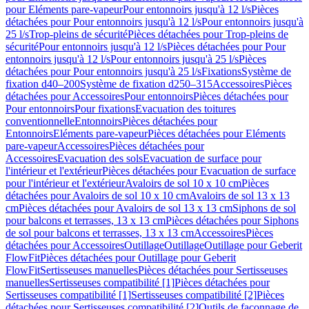
pour Eléments pare-vapeur
Pour entonnoirs jusqu'à 12 l/s
Pièces
détachées pour Pour entonnoirs jusqu'à 12 l/s
Pour entonnoirs jusqu'à
25 l/s
Trop-pleins de sécurité
Pièces détachées pour Trop-pleins de
sécurité
Pour entonnoirs jusqu'à 12 l/s
Pièces détachées pour Pour
entonnoirs jusqu'à 12 l/s
Pour entonnoirs jusqu'à 25 l/s
Pièces
détachées pour Pour entonnoirs jusqu'à 25 l/s
Fixations
Système de
fixation d40–200
Système de fixation d250–315
Accessoires
Pièces
détachées pour Accessoires
Pour entonnoirs
Pièces détachées pour
Pour entonnoirs
Pour fixations
Evacuation des toitures
conventionnelle
Entonnoirs
Pièces détachées pour
Entonnoirs
Eléments pare-vapeur
Pièces détachées pour Eléments
pare-vapeur
Accessoires
Pièces détachées pour
Accessoires
Evacuation des sols
Evacuation de surface pour
l'intérieur et l'extérieur
Pièces détachées pour Evacuation de surface
pour l'intérieur et l'extérieur
Avaloirs de sol 10 x 10 cm
Pièces
détachées pour Avaloirs de sol 10 x 10 cm
Avaloirs de sol 13 x 13
cm
Pièces détachées pour Avaloirs de sol 13 x 13 cm
Siphons de sol
pour balcons et terrasses, 13 x 13 cm
Pièces détachées pour Siphons
de sol pour balcons et terrasses, 13 x 13 cm
Accessoires
Pièces
détachées pour Accessoires
Outillage
Outillage
Outillage pour Geberit
FlowFit
Pièces détachées pour Outillage pour Geberit
FlowFit
Sertisseuses manuelles
Pièces détachées pour Sertisseuses
manuelles
Sertisseuses compatibilité [1]
Pièces détachées pour
Sertisseuses compatibilité [1]
Sertisseuses compatibilité [2]
Pièces
détachées pour Sertisseuses compatibilité [2]
Outils de façonnage de