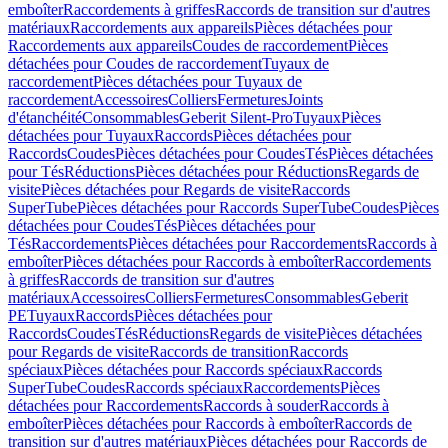
emboîter
Raccordements à griffes
Raccords de transition sur d'autres
matériaux
Raccordements aux appareils
Pièces détachées pour
Raccordements aux appareils
Coudes de raccordement
Pièces
détachées pour Coudes de raccordement
Tuyaux de
raccordement
Pièces détachées pour Tuyaux de
raccordement
Accessoires
Colliers
Fermetures
Joints
d'étanchéité
Consommables
Geberit Silent-Pro
Tuyaux
Pièces
détachées pour Tuyaux
Raccords
Pièces détachées pour
Raccords
Coudes
Pièces détachées pour Coudes
Tés
Pièces détachées
pour Tés
Réductions
Pièces détachées pour Réductions
Regards de
visite
Pièces détachées pour Regards de visite
Raccords
SuperTube
Pièces détachées pour Raccords SuperTube
Coudes
Pièces
détachées pour Coudes
Tés
Pièces détachées pour
Tés
Raccordements
Pièces détachées pour Raccordements
Raccords à
emboîter
Pièces détachées pour Raccords à emboîter
Raccordements
à griffes
Raccords de transition sur d'autres
matériaux
Accessoires
Colliers
Fermetures
Consommables
Geberit
PE
Tuyaux
Raccords
Pièces détachées pour
Raccords
Coudes
Tés
Réductions
Regards de visite
Pièces détachées
pour Regards de visite
Raccords de transition
Raccords
spéciaux
Pièces détachées pour Raccords spéciaux
Raccords
SuperTube
Coudes
Raccords spéciaux
Raccordements
Pièces
détachées pour Raccordements
Raccords à souder
Raccords à
emboîter
Pièces détachées pour Raccords à emboîter
Raccords de
transition sur d'autres matériaux
Pièces détachées pour Raccords de