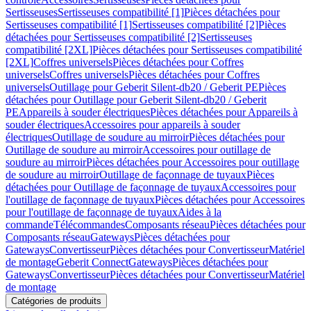
Sertisseuses
Sertisseuses compatibilité [1]
Pièces détachées pour
Sertisseuses compatibilité [1]
Sertisseuses compatibilité [2]
Pièces
détachées pour Sertisseuses compatibilité [2]
Sertisseuses
compatibilité [2XL]
Pièces détachées pour Sertisseuses compatibilité
[2XL]
Coffres universels
Pièces détachées pour Coffres
universels
Coffres universels
Pièces détachées pour Coffres
universels
Outillage pour Geberit Silent-db20 / Geberit PE
Pièces
détachées pour Outillage pour Geberit Silent-db20 / Geberit
PE
Appareils à souder électriques
Pièces détachées pour Appareils à
souder électriques
Accessoires pour appareils à souder
électriques
Outillage de soudure au mirroir
Pièces détachées pour
Outillage de soudure au mirroir
Accessoires pour outillage de
soudure au mirroir
Pièces détachées pour Accessoires pour outillage
de soudure au mirroir
Outillage de façonnage de tuyaux
Pièces
détachées pour Outillage de façonnage de tuyaux
Accessoires pour
l'outillage de façonnage de tuyaux
Pièces détachées pour Accessoires
pour l'outillage de façonnage de tuyaux
Aides à la
commande
Télécommandes
Composants réseau
Pièces détachées pour
Composants réseau
Gateways
Pièces détachées pour
Gateways
Convertisseur
Pièces détachées pour Convertisseur
Matériel
de montage
Geberit Connect
Gateways
Pièces détachées pour
Gateways
Convertisseur
Pièces détachées pour Convertisseur
Matériel
de montage
Catégories de produits