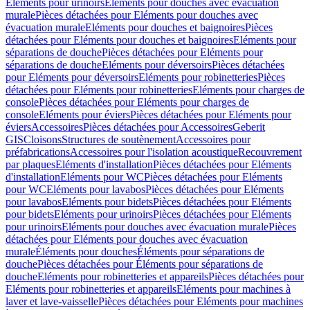
Eléments pour urinoirs
Eléments pour douches avec évacuation
murale
Pièces détachées pour Eléments pour douches avec
évacuation murale
Eléments pour douches et baignoires
Pièces
détachées pour Eléments pour douches et baignoires
Eléments pour
séparations de douche
Pièces détachées pour Eléments pour
séparations de douche
Eléments pour déversoirs
Pièces détachées
pour Eléments pour déversoirs
Eléments pour robinetteries
Pièces
détachées pour Eléments pour robinetteries
Eléments pour charges de
console
Pièces détachées pour Eléments pour charges de
console
Eléments pour éviers
Pièces détachées pour Eléments pour
éviers
Accessoires
Pièces détachées pour Accessoires
Geberit
GIS
Cloisons
Structures de soutènement
Accessoires pour
préfabrications
Accessoires pour l'isolation acoustique
Recouvrement
par plaques
Eléments d'installation
Pièces détachées pour Eléments
d'installation
Eléments pour WC
Pièces détachées pour Eléments
pour WC
Eléments pour lavabos
Pièces détachées pour Eléments
pour lavabos
Eléments pour bidets
Pièces détachées pour Eléments
pour bidets
Eléments pour urinoirs
Pièces détachées pour Eléments
pour urinoirs
Eléments pour douches avec évacuation murale
Pièces
détachées pour Eléments pour douches avec évacuation
murale
Éléments pour douches
Éléments pour séparations de
douche
Pièces détachées pour Éléments pour séparations de
douche
Eléments pour robinetteries et appareils
Pièces détachées pour
Eléments pour robinetteries et appareils
Eléments pour machines à
laver et lave-vaisselle
Pièces détachées pour Eléments pour machines