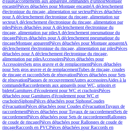
d'eau
Raccordements aux appareils
Commandes d'urinoir
Montage
encastré
Pièces détachées pour Montage encastré
A déclenchement
électronique du rinçage, alimentation sur secteur
Pièces détachées
pour A déclenchement électronique du rinçage, alimentation sur
secteur
A déclenchement électronique du rinçage, alimentation par
piles
Pièces détachées pour A déclenchement électronique du
rinçage, alimentation par piles
A déclenchement pneumatique du
rinçage
Pièces détachées pour A déclenchement pneumatique du
rinçage
Montage apparent
Pièces détachées pour Montage apparent
A
déclenchement électronique du rinçage, alimentation par piles
Pièces
détachées pour A déclenchement électronique du rinçage,
alimentation par piles
Accessoires
Pièces détachées pour
Accessoires
Sets gros œuvre et de remplacement
Pièces détachées
pour Sets gros œuvre et de remplacement
Tubes de rinçage, coudes
de rinçage et raccords
Sets de rénovation
Pièces détachées pour Sets
de rénovation
Plaques de recouvrement
Autres accessoires
Aides à la
commande
Raccordements aux appareils pour WC, urinoirs et
bidets
Garnitures d'écoulement pour WC et crachoirs
Pièces
détachées pour Garnitures d'écoulement pour WC et
crachoirs
Siphons
Pièces détachées pour Siphons
Coudes
d'évacuation
Pièces détachées pour Coudes d'évacuation
Tuyaux de
raccordement
Pièces détachées pour Tuyaux de raccordement
Sets de
raccordement
Pièces détachées pour Sets de raccordement
Rallonges
de coude de rinçage
Pièces détachées pour Rallonges de coude de
rinçage
Raccords en PVC
Pièces détachées pour Raccords en