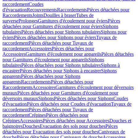
raccordement
Coudes
d'évacuation
Recouvrements
Raccordements
Pièces détachées pour
Raccordements
Joints
Douilles à braser
Tubes de
surverse
Prolonges
Garnitures d'écoulement pour éviers
Pièces
détachées pour Garnitures d'écoulement pour éviers
Siphons
tubulaires
Pièces détachées pour Siphons tubulaires
Siphons pour
éviers
Pièces détachées pour Siphons pour éviers
Tuyaux de
raccordement
Pièces détachées pour Tuyaux de
raccordement
Accessoires
Pièces détachées pour
Accessoires
Garnitures d'écoulement pour appareils
Pièces détachées
pour Garnitures d'écoulement pour appareils
Siphons
tubulaires
Pièces détachées pour Siphons tubulaires
Siphons à
encastrer
Pièces détachées pour Siphons à encastrer
Siphons
apparents
Pièces détachées pour Siphons
apparents
Raccordements
Pièces détachées pour
Raccordements
Accessoires
Garnitures d'écoulement pour déversoirs
muraux
Pièces détachées pour Garnitures d'écoulement pour
déversoirs muraux
Siphons
Pièces détachées pour Siphons
Coudes
d'évacuation
Pièces détachées pour Coudes d'évacuation
Tuyaux de
raccordement
Pièces détachées pour Tuyaux de
raccordement
Crépines
Pièces détachées pour
Crépines
Accessoires
Pièces détachées pour Accessoires
Douches et
baignoires
Douches
Evacuation des sols pour douches
Pièces
détachées pour Evacuation des sols pour douches
Caniveaux de
douche
Pièces détachées pour Caniveaux de douche
Accessoires