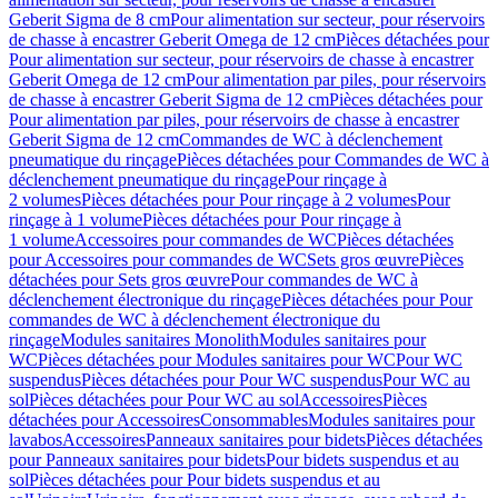
Geberit Sigma de 8 cm
Pour alimentation sur secteur, pour réservoirs
de chasse à encastrer Geberit Omega de 12 cm
Pièces détachées pour
Pour alimentation sur secteur, pour réservoirs de chasse à encastrer
Geberit Omega de 12 cm
Pour alimentation par piles, pour réservoirs
de chasse à encastrer Geberit Sigma de 12 cm
Pièces détachées pour
Pour alimentation par piles, pour réservoirs de chasse à encastrer
Geberit Sigma de 12 cm
Commandes de WC à déclenchement
pneumatique du rinçage
Pièces détachées pour Commandes de WC à
déclenchement pneumatique du rinçage
Pour rinçage à
2 volumes
Pièces détachées pour Pour rinçage à 2 volumes
Pour
rinçage à 1 volume
Pièces détachées pour Pour rinçage à
1 volume
Accessoires pour commandes de WC
Pièces détachées
pour Accessoires pour commandes de WC
Sets gros œuvre
Pièces
détachées pour Sets gros œuvre
Pour commandes de WC à
déclenchement électronique du rinçage
Pièces détachées pour Pour
commandes de WC à déclenchement électronique du
rinçage
Modules sanitaires Monolith
Modules sanitaires pour
WC
Pièces détachées pour Modules sanitaires pour WC
Pour WC
suspendus
Pièces détachées pour Pour WC suspendus
Pour WC au
sol
Pièces détachées pour Pour WC au sol
Accessoires
Pièces
détachées pour Accessoires
Consommables
Modules sanitaires pour
lavabos
Accessoires
Panneaux sanitaires pour bidets
Pièces détachées
pour Panneaux sanitaires pour bidets
Pour bidets suspendus et au
sol
Pièces détachées pour Pour bidets suspendus et au