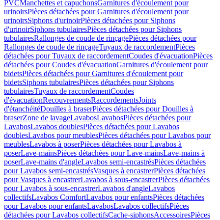
PVC
Manchettes et capuchons
Garnitures d'écoulement pour
urinoirs
Pièces détachées pour Garnitures d'écoulement pour
urinoirs
Siphons d'urinoir
Pièces détachées pour Siphons
d'urinoir
Siphons tubulaires
Pièces détachées pour Siphons
tubulaires
Rallonges de coude de rinçage
Pièces détachées pour
Rallonges de coude de rinçage
Tuyaux de raccordement
Pièces
détachées pour Tuyaux de raccordement
Coudes d'évacuation
Pièces
détachées pour Coudes d'évacuation
Garnitures d'écoulement pour
bidets
Pièces détachées pour Garnitures d'écoulement pour
bidets
Siphons tubulaires
Pièces détachées pour Siphons
tubulaires
Tuyaux de raccordement
Coudes
d'évacuation
Recouvrements
Raccordements
Joints
d'étanchéité
Douilles à braser
Pièces détachées pour Douilles à
braser
Zone de lavage
Lavabos
Lavabos
Pièces détachées pour
Lavabos
Lavabos doubles
Pièces détachées pour Lavabos
doubles
Lavabos pour meubles
Pièces détachées pour Lavabos pour
meubles
Lavabos à poser
Pièces détachées pour Lavabos à
poser
Lave-mains
Pièces détachées pour Lave-mains
Lave-mains à
poser
Lave-mains d'angle
Lavabos semi-encastrés
Pièces détachées
pour Lavabos semi-encastrés
Vasques à encastrer
Pièces détachées
pour Vasques à encastrer
Lavabos à sous-encastrer
Pièces détachées
pour Lavabos à sous-encastrer
Lavabos d'angle
Lavabos
collectifs
Lavabos Comfort
Lavabos pour enfants
Pièces détachées
pour Lavabos pour enfants
Lavabos
Lavabos collectifs
Pièces
détachées pour Lavabos collectifs
Cache-siphons
Accessoires
Pièces