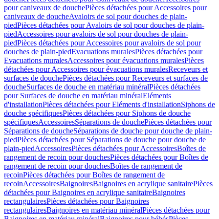
pour caniveaux de douche
Pièces détachées pour Accessoires pour
caniveaux de douche
Avaloirs de sol pour douches de plain-
pied
Pièces détachées pour Avaloirs de sol pour douches de plain-
pied
Accessoires pour avaloirs de sol pour douches de plain-
pied
Pièces détachées pour Accessoires pour avaloirs de sol pour
douches de plain-pied
Evacuations murales
Pièces détachées pour
Evacuations murales
Accessoires pour évacuations murales
Pièces
détachées pour Accessoires pour évacuations murales
Receveurs et
surfaces de douche
Pièces détachées pour Receveurs et surfaces de
douche
Surfaces de douche en matériau minéral
Pièces détachées
pour Surfaces de douche en matériau minéral
Eléments
d'installation
Pièces détachées pour Eléments d'installation
Siphons de
douche spécifiques
Pièces détachées pour Siphons de douche
spécifiques
Accessoires
Séparations de douche
Pièces détachées pour
Séparations de douche
Séparations de douche pour douche de plain-
pied
Pièces détachées pour Séparations de douche pour douche de
plain-pied
Accessoires
Pièces détachées pour Accessoires
Boîtes de
rangement de recoin pour douches
Pièces détachées pour Boîtes de
rangement de recoin pour douches
Boîtes de rangement de
recoin
Pièces détachées pour Boîtes de rangement de
recoin
Accessoires
Baignoires
Baignoires en acrylique sanitaire
Pièces
détachées pour Baignoires en acrylique sanitaire
Baignoires
rectangulaires
Pièces détachées pour Baignoires
rectangulaires
Baignoires en matériau minéral
Pièces détachées pour
Baignoires en matériau minéral
Baignoires pour bébés
Pièces