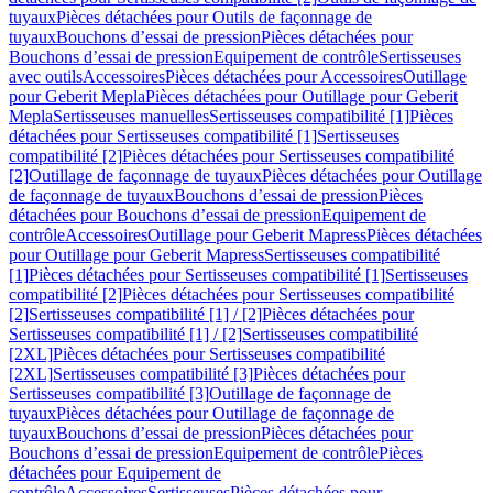
tuyaux
Pièces détachées pour Outils de façonnage de
tuyaux
Bouchons d’essai de pression
Pièces détachées pour
Bouchons d’essai de pression
Equipement de contrôle
Sertisseuses
avec outils
Accessoires
Pièces détachées pour Accessoires
Outillage
pour Geberit Mepla
Pièces détachées pour Outillage pour Geberit
Mepla
Sertisseuses manuelles
Sertisseuses compatibilité [1]
Pièces
détachées pour Sertisseuses compatibilité [1]
Sertisseuses
compatibilité [2]
Pièces détachées pour Sertisseuses compatibilité
[2]
Outillage de façonnage de tuyaux
Pièces détachées pour Outillage
de façonnage de tuyaux
Bouchons d’essai de pression
Pièces
détachées pour Bouchons d’essai de pression
Equipement de
contrôle
Accessoires
Outillage pour Geberit Mapress
Pièces détachées
pour Outillage pour Geberit Mapress
Sertisseuses compatibilité
[1]
Pièces détachées pour Sertisseuses compatibilité [1]
Sertisseuses
compatibilité [2]
Pièces détachées pour Sertisseuses compatibilité
[2]
Sertisseuses compatibilité [1] / [2]
Pièces détachées pour
Sertisseuses compatibilité [1] / [2]
Sertisseuses compatibilité
[2XL]
Pièces détachées pour Sertisseuses compatibilité
[2XL]
Sertisseuses compatibilité [3]
Pièces détachées pour
Sertisseuses compatibilité [3]
Outillage de façonnage de
tuyaux
Pièces détachées pour Outillage de façonnage de
tuyaux
Bouchons d’essai de pression
Pièces détachées pour
Bouchons d’essai de pression
Equipement de contrôle
Pièces
détachées pour Equipement de
contrôle
Accessoires
Sertisseuses
Pièces détachées pour