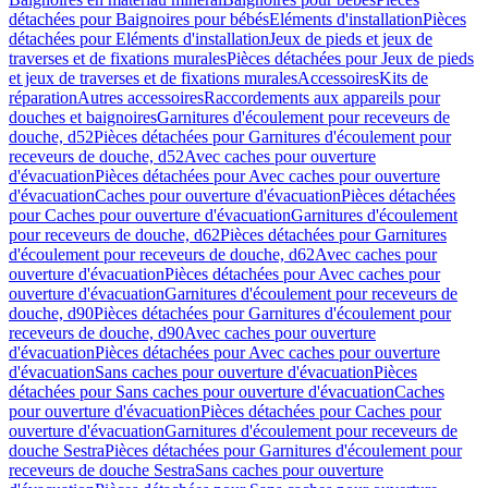
détachées pour Baignoires pour bébés
Eléments d'installation
Pièces
détachées pour Eléments d'installation
Jeux de pieds et jeux de
traverses et de fixations murales
Pièces détachées pour Jeux de pieds
et jeux de traverses et de fixations murales
Accessoires
Kits de
réparation
Autres accessoires
Raccordements aux appareils pour
douches et baignoires
Garnitures d'écoulement pour receveurs de
douche, d52
Pièces détachées pour Garnitures d'écoulement pour
receveurs de douche, d52
Avec caches pour ouverture
d'évacuation
Pièces détachées pour Avec caches pour ouverture
d'évacuation
Caches pour ouverture d'évacuation
Pièces détachées
pour Caches pour ouverture d'évacuation
Garnitures d'écoulement
pour receveurs de douche, d62
Pièces détachées pour Garnitures
d'écoulement pour receveurs de douche, d62
Avec caches pour
ouverture d'évacuation
Pièces détachées pour Avec caches pour
ouverture d'évacuation
Garnitures d'écoulement pour receveurs de
douche, d90
Pièces détachées pour Garnitures d'écoulement pour
receveurs de douche, d90
Avec caches pour ouverture
d'évacuation
Pièces détachées pour Avec caches pour ouverture
d'évacuation
Sans caches pour ouverture d'évacuation
Pièces
détachées pour Sans caches pour ouverture d'évacuation
Caches
pour ouverture d'évacuation
Pièces détachées pour Caches pour
ouverture d'évacuation
Garnitures d'écoulement pour receveurs de
douche Sestra
Pièces détachées pour Garnitures d'écoulement pour
receveurs de douche Sestra
Sans caches pour ouverture