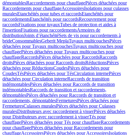
démontables
Raccordements pour chauffage
Pièces détachées pour
Raccordements pour chauffage
Accessoires
Isolations pour culasses
murales
Etanchéités pour tubes et raccords
Etanchéités pour
raccordements
Etanchéités pour raccords
Recouvrement pour
raccords
Fixations pour tuyaux
Tubes de protection et aides à
l'insertion
Fixations pour raccordements
Armoires de
distribution
Joints d’étanchéité
Sets de vis pour raccordements à
bride
Consommables
Geberit Mepla
Tuyaux multicouches
Pièces
détachées pour Tuyaux multicouches
Tuyaux multicouches pour
chauffage
Pièces détachées pour Tuyaux multicouches pour
chauffage
Raccords
Pièces détachées pour Raccords
Raccords
droits
Pièces détachées pour Raccords droits
Réductions
Pièces
détachées pour Réductions
Coudes
Pièces détachées pour
Coudes
Tés
Pièces détachées pour Tés
Circulation interne
Pièces
détachées pour Circulation interne
Raccords de transition
indémontables
Pièces détachées pour Raccords de transition
indémontables
Raccords de transition et raccordements,
démontables
Pièces détachées pour Raccords de transition et
raccordements, démontables
Fermetures
Pièces détachées pour
Fermetures
Culasses murales
Pièces détachées pour Culasses
murales
Distributeurs avec raccordement à visser
Pièces détachées
pour Distributeurs avec raccordement à visser
Tés pour
chauffage
Pièces détachées pour Tés pour chauffage
Raccordements
pour chauffage
Pièces détachées pour Raccordements pour
chauffage
Accessoires
Pièces détachées pour Accessoires
Isolations