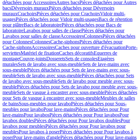
détachées pour Accessoires
Autres bacs
Pièces détachées pour Autres
bacs
Déversoirs muraux
Pièces détachées pour Déversoirs
muraux
Crachoirs
Pièces détachées pour Crachoirs
Vidoir multi-
usages
Pièces détachées pour Vidoir multi-usages
Bacs de rétention
pour plâtre
Bacs de laboratoire
Pièces détachées pour Bacs de
laboratoire
Lavabos pour salles de classe
Pièces détachées pour
Lavabos pour salles de classe
Accessoires
Colonnes
Pièces détachées
pour Colonnes
Colonnes
Cache-siphons
Pièces détachées pour
Cache-siphons
Accessoires
Caches pour ouverture d'évacuation
Porte-
serviettes
Matériel de fixation
Caches décoratifs
Equerres de
montage
Couvre-joints
Dosserets
Sets de consoles
Etagères
murales
Sets de lavabo avec sous-meuble
Sets de lave-mains avec
sous-meuble
Pièces détachées pour Sets de lave-mains avec sous-
meuble
Sets de lavabo avec sous-meuble
Pièces détachées pour Sets
de lavabo avec sous-meuble
Sets de lavabo pour meuble avec sous-
meuble
Pièces détachées pour Sets de lavabo pour meuble avec sous-
meuble
Sets de vasque à encastrer avec sous-meuble
Pièces détachées
pour Sets de vasque à encastrer avec sous-meuble
Meubles de salles
de bains
Sous-meubles pour lavabo
Pièces détachées pour Sous-
meubles pour lavabo
Pour lave-mains
Pièces détachées pour Pour
lave-mains
Pour lavabos
Pièces détachées pour Pour lavabos
Pour
lavabos doubles
Pièces détachées pour Pour lavabos doubles
Pour
lavabos pour meubles
Pièces détachées pour Pour lavabos pour
meubles
Pour lavabos à poser
Pièces détachées pour Pour lavabos à
poser
Pour lave-mains d'angle
Pièces détachées pour Pour lave-mains