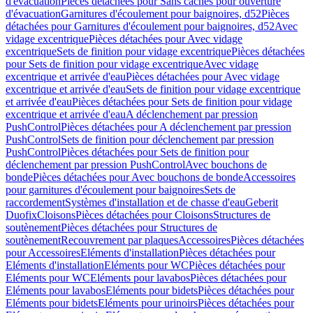
d'évacuation
Pièces détachées pour Sans caches pour ouverture
d'évacuation
Garnitures d'écoulement pour baignoires, d52
Pièces
détachées pour Garnitures d'écoulement pour baignoires, d52
Avec
vidage excentrique
Pièces détachées pour Avec vidage
excentrique
Sets de finition pour vidage excentrique
Pièces détachées
pour Sets de finition pour vidage excentrique
Avec vidage
excentrique et arrivée d'eau
Pièces détachées pour Avec vidage
excentrique et arrivée d'eau
Sets de finition pour vidage excentrique
et arrivée d'eau
Pièces détachées pour Sets de finition pour vidage
excentrique et arrivée d'eau
A déclenchement par pression
PushControl
Pièces détachées pour A déclenchement par pression
PushControl
Sets de finition pour déclenchement par pression
PushControl
Pièces détachées pour Sets de finition pour
déclenchement par pression PushControl
Avec bouchons de
bonde
Pièces détachées pour Avec bouchons de bonde
Accessoires
pour garnitures d'écoulement pour baignoires
Sets de
raccordement
Systèmes d'installation et de chasse d'eau
Geberit
Duofix
Cloisons
Pièces détachées pour Cloisons
Structures de
soutènement
Pièces détachées pour Structures de
soutènement
Recouvrement par plaques
Accessoires
Pièces détachées
pour Accessoires
Eléments d'installation
Pièces détachées pour
Eléments d'installation
Eléments pour WC
Pièces détachées pour
Eléments pour WC
Eléments pour lavabos
Pièces détachées pour
Eléments pour lavabos
Eléments pour bidets
Pièces détachées pour
Eléments pour bidets
Eléments pour urinoirs
Pièces détachées pour