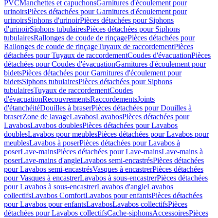
PVC
Manchettes et capuchons
Garnitures d'écoulement pour
urinoirs
Pièces détachées pour Garnitures d'écoulement pour
urinoirs
Siphons d'urinoir
Pièces détachées pour Siphons
d'urinoir
Siphons tubulaires
Pièces détachées pour Siphons
tubulaires
Rallonges de coude de rinçage
Pièces détachées pour
Rallonges de coude de rinçage
Tuyaux de raccordement
Pièces
détachées pour Tuyaux de raccordement
Coudes d'évacuation
Pièces
détachées pour Coudes d'évacuation
Garnitures d'écoulement pour
bidets
Pièces détachées pour Garnitures d'écoulement pour
bidets
Siphons tubulaires
Pièces détachées pour Siphons
tubulaires
Tuyaux de raccordement
Coudes
d'évacuation
Recouvrements
Raccordements
Joints
d'étanchéité
Douilles à braser
Pièces détachées pour Douilles à
braser
Zone de lavage
Lavabos
Lavabos
Pièces détachées pour
Lavabos
Lavabos doubles
Pièces détachées pour Lavabos
doubles
Lavabos pour meubles
Pièces détachées pour Lavabos pour
meubles
Lavabos à poser
Pièces détachées pour Lavabos à
poser
Lave-mains
Pièces détachées pour Lave-mains
Lave-mains à
poser
Lave-mains d'angle
Lavabos semi-encastrés
Pièces détachées
pour Lavabos semi-encastrés
Vasques à encastrer
Pièces détachées
pour Vasques à encastrer
Lavabos à sous-encastrer
Pièces détachées
pour Lavabos à sous-encastrer
Lavabos d'angle
Lavabos
collectifs
Lavabos Comfort
Lavabos pour enfants
Pièces détachées
pour Lavabos pour enfants
Lavabos
Lavabos collectifs
Pièces
détachées pour Lavabos collectifs
Cache-siphons
Accessoires
Pièces