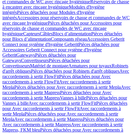
et commandes de WC avec rinçage hygiénique
Réservoirs de chasse
à encastrer avec rinçage hygiénique
Modules d'hygiène
intégrés
Pièces détachées pour Modules d'hygiène
intégrés
Accessoires pour réservoirs de chasse et commandes de WC
avec rinçage hygiénique
Pièces détachées pour Accessoires pour
réservoirs de chasse et commandes de WC avec rinçage
hygiénique
Capteurs
Câbles
Blocs d’alimentation
Pièces détachées
pour Blocs d’alimentation
Composants réseau
Accessoires Geberit
Connect pour système d'hygiène Geberit
Pièces détachées pour
Accessoires Geberit Connect pour système d'hygiène
Geberit
Gateways
Pièces détachées pour
Gateways
Convertisseurs
Pièces détachées pour
Convertisseurs
Matériel de montage
Armatures pour tuyaux
Robinets
d'arrêt obliques
Pièces détachées pour Robinets d'arrêt obliques
Avec
raccordements à sertir FlowFit
Pièces détachées pour Avec
raccordements à sertir FlowFit
Avec raccordements à sertir
Mepla
Pièces détachées pour Avec raccordements à sertir Mepla
Avec
raccordements à sertir Mapress
Pièces détachées pour Avec
raccordements à sertir Mapress
Vannes à bille
Pièces détachées pour
Vannes à bille
Avec raccordements à sertir FlowFit
Pièces détachées
pour Avec raccordements à sertir FlowFit
Avec raccordements à
sertir Mepla
Pièces détachées pour Avec raccordements à sertir
Mepla
Avec raccordements à sertir Mapress
Pièces détachées pour
Avec raccordements à sertir Mapress
Avec raccordements à sertir
Mapress, FKM bleu
Pièces détachées pour Avec raccordements à