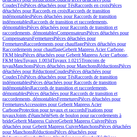
Coudes
Tés
Pièces détachées pour Tés
Raccords en croix
Pièces
détachées pour Raccords en croix
Raccords de transition
indémontables
Pièces détachées pour Raccords de transition
indémontables
Raccords de transition et raccordements,
démontables
Pièces détachées pour Raccords de transition et
raccordements, démontables
Compensateurs
Pièces détachées pour
Compensateurs
Fermetures
Pièces détachées pour
Fermetures
Raccordements pour chauffage
Pièces détachées pour
Raccordements pour chauffage
Geberit Mapress Acier Carbone,
FKM bleu
Pièces détachées pour Geberit Mapress Acier Carbone,
FKM bleu
Tuyaux 1.0034
Tuyaux 1.0215
Tronçons de
tuyau
Manchons
Pièces détachées pour Manchons
Réductions
Pièces
détachées pour Réductions
Coudes
Pièces détachées pour
Coudes
Tés
Pièces détachées pour Tés
Raccords de transition
indémontables
Pièces détachées pour Raccords de transition
indémontables
Raccords de transition et raccordements,
démontables
Pièces détachées pour Raccords de transition et
raccordements, démontables
Fermetures
Pièces détachées pour
Fermetures
Accessoires pour Geberit Mapress Acier
Carbone
Protection pour tuyaux et raccords
Fixations pour
tuyaux
Joints d'étanchéité
Sets de boulon pour raccordements à
bride
Geberit Mapress Cuivre
Geberit Mapress Cuivre
Pièces
détachées pour Geberit Mapress Cuivre
Manchons
Pièces détachées
pour Manchons
Réductions
Pièces détachées pour