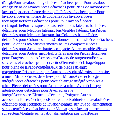
d'angle
Pour lavabos d'angle
Pièces détachées pour Pour lavabos
d'angle
Plans de lavabo
Pièces détachées pour Plans de lavabo
Pour
lavabo à poser en forme de coupelle
Pièces détachées pour Pour
lavabo à poser en forme de coupelle
Pour lavabo à poser
rectangulaire
Pièces détachées pour Pour lavabo à poser
rectangulaire
Pour vasque à encastrer
Meubles latéraux bas
Pièces
détachées pour Meubles latéraux bas
Meubles latéraux bas
Pièces
détachées pour Meubles latéraux bas
Colonnes hautes
Pièces
détachées pour Colonnes hautes
Colonnes mi-hautes
Pièces détachées
pour Colonnes mi-hautes
Armoires hautes compactes
Pièces
détachées pour Armoires hautes compactes
Autres meubles
Pièces
détachées pour Autres meubles
Etagères murales
Pièces détachées
pour Etagères murales
Accessoires
Casiers de rangement
Porte-
serviettes et crochets porte-serviettes
Eléments d'éclairage
Support
pour plans de lavabo
Poignées
Jeux de pieds
Tableaux
magnétiques
Prises électriques
Autres accessoires
Miroirs et armoires
à miroir
Miroirs
Pièces détachées pour Miroirs
Avec éclairage
intégré
Pièces détachées pour Avec éclairage intégré
Armoires à
miroir
Pièces détachées pour Armoires à miroir
Avec éclairage
intégré
Pièces détachées pour Avec éclairage
intégré
Accessoires
Eléments d'éclairage
Poignées
Autres
accessoires
Prises électriques
Robinetteries
Robinets de lavabo
Pièces
détachées pour Robinets de lavabo
Montage sur lavabo, alimentation
sur secteur
Pièces détachées pour Montage sur lavabo, alimentation
sur secteur
Montage sur lavabo, alimentation par piles
Pièces