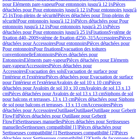
pour Eléments pare-vapeur
Pour entonnoirs jusqu'à 12 l/s
Pièces
détachées pour Pour entonnoirs jusqu'à 12 l/s
Pour entonnoirs jusqu'à
25 l/s
Trop-pleins de sécurité
Pièces détachées pour Trop-pleins de
sécurité
Pour entonnoirs jusqu'à 12 l/s
Pièces détachées pour Pour
entonnoirs jusqu'à 12 l/s
Pour entonnoirs jusqu'à 25 l/s
Pièces
détachées pour Pour entonnoirs jusqu'à 25 l/s
Fixations
Système de
fixation d40–200
Système de fixation d250–315
Accessoires
Pièces
détachées pour Accessoires
Pour entonnoirs
Pièces détachées pour
Pour entonnoirs
Pour fixations
Evacuation des toitures
conventionnelle
Entonnoirs
Pièces détachées pour
Entonnoirs
Eléments pare-vapeur
Pièces détachées pour Eléments
pare-vapeur
Accessoires
Pièces détachées pour
Accessoires
Evacuation des sols
Evacuation de surface pour
l'intérieur et l'extérieur
Pièces détachées pour Evacuation de surface
pour l'intérieur et l'extérieur
Avaloirs de sol 10 x 10 cm
Pièces
détachées pour Avaloirs de sol 10 x 10 cm
Avaloirs de sol 13 x 13
cm
Pièces détachées pour Avaloirs de sol 13 x 13 cm
Siphons de sol
pour balcons et terrasses, 13 x 13 cm
Pièces détachées pour Siphons
de sol pour balcons et terrasses, 13 x 13 cm
Accessoires
Pièces
détachées pour Accessoires
Outillage
Outillage
Outillage pour Geberit
FlowFit
Pièces détachées pour Outillage pour Geberit
FlowFit
Sertisseuses manuelles
Pièces détachées pour Sertisseuses
manuelles
Sertisseuses compatibilité [1]
Pièces détachées pour
Sertisseuses compatibilité [1]
Sertisseuses compatibilité [2]
Pièces
détachées pour Sertisseuses compatibilité [2]
Outils de façonnage de