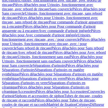
sol
Urinoirs
Urinoirs, fonctionnement avec rinçage, avec rebord de
rinçage
Pièces détachées pour Urinoirs, fonctionnement avec
rinçage, avec rebord de rinçage
Sans couvercle
Pièces détachées pour
Sans couvercle
Urinoirs, fonctionnement avec rinçage, sans rebord
de rinçage
Pièces détachées pour Urinoirs, fonctionnement avec
rinçage, sans rebord de rinçage
Pour commande d'urinoir apparente
ou à encastrer
Pièces détachées pour Pour commande d'urinoir
apparente ou à encastrer
Avec commande d'urinoir intégrée
Pièces
détachées pour Avec commande d'urinoir intégrée
Urinoirs,
fonctionnement avec rinçage, avec / pour couvercle
Pièces détachées
pour Urinoirs, fonctionnement avec rinçage, avec / pour
couvercle
Sans rebord de rinçage
Pièces détachées pour Sans rebord
de rinçage
Avec rebord de rinçage
Pièces détachées pour Avec rebord
de rinçage
Urinoirs, fonctionnement sans eau
Pièces détachées pour
Urinoirs, fonctionnement sans eau
Sans couvercle
Pièces détachées
pour Sans couvercle
Séparations d'urinoirs
Pièces détachées pour
Séparations d'urinoirs
Séparations d'urinoirs en matière
synthétique
Pièces détachées pour Séparations d'urinoirs en matière
synthétique
Séparations d'urinoirs en verre
Pièces détachées pour
Séparations d'urinoirs en verre
Séparations d'urinoirs en
céramique
Pièces détachées pour Séparations d'urinoirs en
céramique
Accessoires
Pièces détachées pour Accessoires
Couvercles
d'urinoir
Siphons et accessoires de siphon
Tubes de rinçage, coudes
de rinçage et raccords
Pièces détachées pour Tubes de rinçage,
coudes de rinçage et raccords
Matériel de fixation
Crépines
Diffuseur