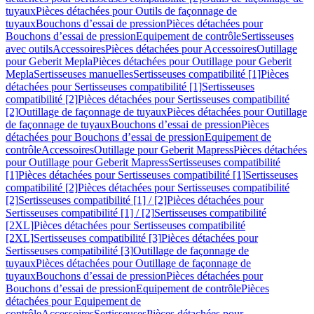
tuyaux
Pièces détachées pour Outils de façonnage de
tuyaux
Bouchons d’essai de pression
Pièces détachées pour
Bouchons d’essai de pression
Equipement de contrôle
Sertisseuses
avec outils
Accessoires
Pièces détachées pour Accessoires
Outillage
pour Geberit Mepla
Pièces détachées pour Outillage pour Geberit
Mepla
Sertisseuses manuelles
Sertisseuses compatibilité [1]
Pièces
détachées pour Sertisseuses compatibilité [1]
Sertisseuses
compatibilité [2]
Pièces détachées pour Sertisseuses compatibilité
[2]
Outillage de façonnage de tuyaux
Pièces détachées pour Outillage
de façonnage de tuyaux
Bouchons d’essai de pression
Pièces
détachées pour Bouchons d’essai de pression
Equipement de
contrôle
Accessoires
Outillage pour Geberit Mapress
Pièces détachées
pour Outillage pour Geberit Mapress
Sertisseuses compatibilité
[1]
Pièces détachées pour Sertisseuses compatibilité [1]
Sertisseuses
compatibilité [2]
Pièces détachées pour Sertisseuses compatibilité
[2]
Sertisseuses compatibilité [1] / [2]
Pièces détachées pour
Sertisseuses compatibilité [1] / [2]
Sertisseuses compatibilité
[2XL]
Pièces détachées pour Sertisseuses compatibilité
[2XL]
Sertisseuses compatibilité [3]
Pièces détachées pour
Sertisseuses compatibilité [3]
Outillage de façonnage de
tuyaux
Pièces détachées pour Outillage de façonnage de
tuyaux
Bouchons d’essai de pression
Pièces détachées pour
Bouchons d’essai de pression
Equipement de contrôle
Pièces
détachées pour Equipement de
contrôle
Accessoires
Sertisseuses
Pièces détachées pour