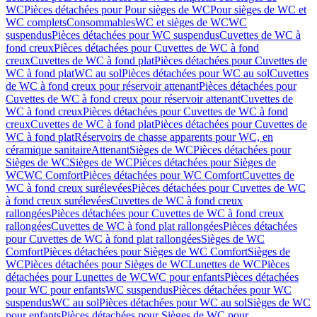
WC
Pièces détachées pour Pour sièges de WC
Pour sièges de WC et
WC complets
Consommables
WC et sièges de WC
WC
suspendus
Pièces détachées pour WC suspendus
Cuvettes de WC à
fond creux
Pièces détachées pour Cuvettes de WC à fond
creux
Cuvettes de WC à fond plat
Pièces détachées pour Cuvettes de
WC à fond plat
WC au sol
Pièces détachées pour WC au sol
Cuvettes
de WC à fond creux pour réservoir attenant
Pièces détachées pour
Cuvettes de WC à fond creux pour réservoir attenant
Cuvettes de
WC à fond creux
Pièces détachées pour Cuvettes de WC à fond
creux
Cuvettes de WC à fond plat
Pièces détachées pour Cuvettes de
WC à fond plat
Réservoirs de chasse apparents pour WC, en
céramique sanitaire
Attenant
Sièges de WC
Pièces détachées pour
Sièges de WC
Sièges de WC
Pièces détachées pour Sièges de
WC
WC Comfort
Pièces détachées pour WC Comfort
Cuvettes de
WC à fond creux surélevées
Pièces détachées pour Cuvettes de WC
à fond creux surélevées
Cuvettes de WC à fond creux
rallongées
Pièces détachées pour Cuvettes de WC à fond creux
rallongées
Cuvettes de WC à fond plat rallongées
Pièces détachées
pour Cuvettes de WC à fond plat rallongées
Sièges de WC
Comfort
Pièces détachées pour Sièges de WC Comfort
Sièges de
WC
Pièces détachées pour Sièges de WC
Lunettes de WC
Pièces
détachées pour Lunettes de WC
WC pour enfants
Pièces détachées
pour WC pour enfants
WC suspendus
Pièces détachées pour WC
suspendus
WC au sol
Pièces détachées pour WC au sol
Sièges de WC
pour enfants
Pièces détachées pour Sièges de WC pour