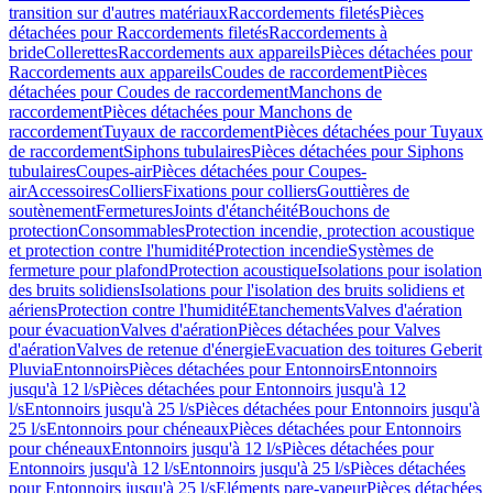
transition sur d'autres matériaux
Raccordements filetés
Pièces
détachées pour Raccordements filetés
Raccordements à
bride
Collerettes
Raccordements aux appareils
Pièces détachées pour
Raccordements aux appareils
Coudes de raccordement
Pièces
détachées pour Coudes de raccordement
Manchons de
raccordement
Pièces détachées pour Manchons de
raccordement
Tuyaux de raccordement
Pièces détachées pour Tuyaux
de raccordement
Siphons tubulaires
Pièces détachées pour Siphons
tubulaires
Coupes-air
Pièces détachées pour Coupes-
air
Accessoires
Colliers
Fixations pour colliers
Gouttières de
soutènement
Fermetures
Joints d'étanchéité
Bouchons de
protection
Consommables
Protection incendie, protection acoustique
et protection contre l'humidité
Protection incendie
Systèmes de
fermeture pour plafond
Protection acoustique
Isolations pour isolation
des bruits solidiens
Isolations pour l'isolation des bruits solidiens et
aériens
Protection contre l'humidité
Etanchements
Valves d'aération
pour évacuation
Valves d'aération
Pièces détachées pour Valves
d'aération
Valves de retenue d'énergie
Evacuation des toitures Geberit
Pluvia
Entonnoirs
Pièces détachées pour Entonnoirs
Entonnoirs
jusqu'à 12 l/s
Pièces détachées pour Entonnoirs jusqu'à 12
l/s
Entonnoirs jusqu'à 25 l/s
Pièces détachées pour Entonnoirs jusqu'à
25 l/s
Entonnoirs pour chéneaux
Pièces détachées pour Entonnoirs
pour chéneaux
Entonnoirs jusqu'à 12 l/s
Pièces détachées pour
Entonnoirs jusqu'à 12 l/s
Entonnoirs jusqu'à 25 l/s
Pièces détachées
pour Entonnoirs jusqu'à 25 l/s
Eléments pare-vapeur
Pièces détachées