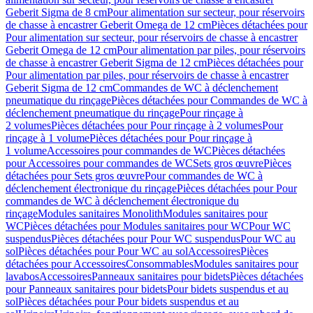
Geberit Sigma de 8 cm
Pour alimentation sur secteur, pour réservoirs
de chasse à encastrer Geberit Omega de 12 cm
Pièces détachées pour
Pour alimentation sur secteur, pour réservoirs de chasse à encastrer
Geberit Omega de 12 cm
Pour alimentation par piles, pour réservoirs
de chasse à encastrer Geberit Sigma de 12 cm
Pièces détachées pour
Pour alimentation par piles, pour réservoirs de chasse à encastrer
Geberit Sigma de 12 cm
Commandes de WC à déclenchement
pneumatique du rinçage
Pièces détachées pour Commandes de WC à
déclenchement pneumatique du rinçage
Pour rinçage à
2 volumes
Pièces détachées pour Pour rinçage à 2 volumes
Pour
rinçage à 1 volume
Pièces détachées pour Pour rinçage à
1 volume
Accessoires pour commandes de WC
Pièces détachées
pour Accessoires pour commandes de WC
Sets gros œuvre
Pièces
détachées pour Sets gros œuvre
Pour commandes de WC à
déclenchement électronique du rinçage
Pièces détachées pour Pour
commandes de WC à déclenchement électronique du
rinçage
Modules sanitaires Monolith
Modules sanitaires pour
WC
Pièces détachées pour Modules sanitaires pour WC
Pour WC
suspendus
Pièces détachées pour Pour WC suspendus
Pour WC au
sol
Pièces détachées pour Pour WC au sol
Accessoires
Pièces
détachées pour Accessoires
Consommables
Modules sanitaires pour
lavabos
Accessoires
Panneaux sanitaires pour bidets
Pièces détachées
pour Panneaux sanitaires pour bidets
Pour bidets suspendus et au
sol
Pièces détachées pour Pour bidets suspendus et au