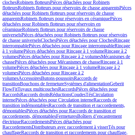
cloches
Robinets flotteurs
Pièces détachées pour Robinets
flotteurs
Robinets flotteurs pour réservoirs de chasse apparents
Pièces
détachées pour Robinets flotteurs pour réservoirs de chasse
apparents
Robinets flotteurs pour réservoirs en céramique
Pièces
détachées pour Robinets flotteurs pour réservoirs en
céramique
Robinets flotteurs pour réservoirs de chasse
universels
Pièces détachées pour Robinets flotteurs pour réservoirs
de chasse universels
Cloches
Pièces détachées pour Cloches
Rinçage
interrompable
Pièces détachées pour Rinçage interrompable
Rinçage
à 1 volume
Pièces détachées pour Rinçage à 1 volume
Rinçage à 2
volumes
Pièces détachées pour Rinçage à 2 volumes
Mécanismes de
chasse
Pièces détachées pour Mécanismes de chasse
Rinçage à 1
volume
Pièces détachées pour Rinçage à 1 volume
Rinçage à 2
volumes
Pièces détachées pour Rinçage à 2
volumes
Accessoires
Butons-poussoirs
Raccords de
transition
Bouchons de fermeture
Systèmes d'alimentation
Geberit
FlowFit
Tuyaux multicouches
Raccords
Pièces détachées pour
Raccords
Raccords droits
Réductions
Coudes
Tés
Circulation
interne
Pièces détachées pour Circulation interne
Raccords de
transition indémontables
Raccords de transition et raccordements,
démontables
Pièces détachées pour Raccords de transition et
raccordements, démontables
Fermetures
Boîtiers d’encastrement
électrique
Raccordements
Pièces détachées pour
Raccordements
Distributeurs avec raccordement à visser
Tés pour
chauffage
Raccords de transition et raccordements pour chauffage,