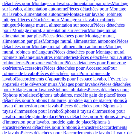
détachées pour Montage sur lavabo, alimentation par piles
Montage
sur lavabo, alimentation autonome
Pièces détachées pour Montage
sur lavabo, alimentation autonome
Montage sur lavabo, robinets
mitigeur
Pièces détachées pour Montage sur lavabo, robinets
mitigeur
Montage mural, alimentation sur secteur
Pièces détachées
pour Montage mural, alimentation sur secteur
Montage mural,
alimentation par piles
Pièces détachées pour Montage mural,
alimentation par piles
Montage mural, alimentation autonome
Pièces
détachées pour Montage mural, alimentation autonome
Montage
mural, robinets mélangeurs
Pièces détachées pour Montage mural,
robinets mélangeurs
Autres robinetteries
Pièces détachées pour Autres
robinetteries
Pour zone extérieure
Pièces détachées pour Pour zone
extérieure
Accessoires
Pièces détachées pour Accessoires
Pour
robinets de lavabo
Pièces détachées pour Pour robinets de
lavabo
Raccordements d’appareils pour l’espace lavabo, l’évier, les
appareils et le déversoir mural
Vidages pour lavabos
Pièces détachées
pour Vidages pour lavabos
Siphons tubulaires
Pièces détachées pour
Siphons tubulaires
Siphons tubulaires, modèle gain de place
Pièces
détachées pour Siphons tubulaires, modèle gain de place
Siphons à
tuyau d'immersion pour lavabo
Pièces détachées pour Siphons à
tuyau d'immersion pour lavabo
Siphons à tuyau d'immersion pour
lavabo, modèle gain de place
Pièces détachées pour Siphons à tuyau
d'immersion pour lavabo, modèle gain de place
Siphons à
encastrer
Pièces détachées pour Siphons à encastrer
Raccordements
de lavabo
Pièces détachées pour Raccordements de lavabo
Tuyaux de