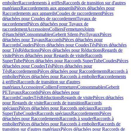
emboîter
Raccordements à griffes
Raccords de transition sur d'autres
matériaux
Raccordements aux appareils
Pièces détachées pour
Raccordements aux appareils
Coudes de raccordement
Pièces
détachées pour Coudes de raccordement
Tuyaux de
raccordement
Pièces détachées pour Tuyaux de
raccordement
Accessoires
Colliers
Fermetures
Joints
d'étanchéité
Consommables
Geberit Silent-Pro
Tuyaux
Pièces
détachées pour Tuyaux
Raccords
Pièces détachées pour
Raccords
Coudes
Pièces détachées pour Coudes
Tés
Pièces détachées
pour Tés
Réductions
Pièces détachées pour Réductions
Regards de
visite
Pièces détachées pour Regards de visite
Raccords
SuperTube
Pièces détachées pour Raccords SuperTube
Coudes
Pièces
détachées pour Coudes
Tés
Pièces détachées pour
Tés
Raccordements
Pièces détachées pour Raccordements
Raccords à
emboîter
Pièces détachées pour Raccords à emboîter
Raccordements
à griffes
Raccords de transition sur d'autres
matériaux
Accessoires
Colliers
Fermetures
Consommables
Geberit
PE
Tuyaux
Raccords
Pièces détachées pour
Raccords
Coudes
Tés
Réductions
Regards de visite
Pièces détachées
pour Regards de visite
Raccords de transition
Raccords
spéciaux
Pièces détachées pour Raccords spéciaux
Raccords
SuperTube
Coudes
Raccords spéciaux
Raccordements
Pièces
détachées pour Raccordements
Raccords à souder
Raccords à
emboîter
Pièces détachées pour Raccords à emboîter
Raccords de
transition sur d'autres matériaux
Pièces détachées pour Raccords de