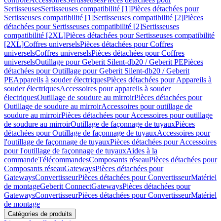
Sertisseuses
Sertisseuses compatibilité [1]
Pièces détachées pour
Sertisseuses compatibilité [1]
Sertisseuses compatibilité [2]
Pièces
détachées pour Sertisseuses compatibilité [2]
Sertisseuses
compatibilité [2XL]
Pièces détachées pour Sertisseuses compatibilité
[2XL]
Coffres universels
Pièces détachées pour Coffres
universels
Coffres universels
Pièces détachées pour Coffres
universels
Outillage pour Geberit Silent-db20 / Geberit PE
Pièces
détachées pour Outillage pour Geberit Silent-db20 / Geberit
PE
Appareils à souder électriques
Pièces détachées pour Appareils à
souder électriques
Accessoires pour appareils à souder
électriques
Outillage de soudure au mirroir
Pièces détachées pour
Outillage de soudure au mirroir
Accessoires pour outillage de
soudure au mirroir
Pièces détachées pour Accessoires pour outillage
de soudure au mirroir
Outillage de façonnage de tuyaux
Pièces
détachées pour Outillage de façonnage de tuyaux
Accessoires pour
l'outillage de façonnage de tuyaux
Pièces détachées pour Accessoires
pour l'outillage de façonnage de tuyaux
Aides à la
commande
Télécommandes
Composants réseau
Pièces détachées pour
Composants réseau
Gateways
Pièces détachées pour
Gateways
Convertisseur
Pièces détachées pour Convertisseur
Matériel
de montage
Geberit Connect
Gateways
Pièces détachées pour
Gateways
Convertisseur
Pièces détachées pour Convertisseur
Matériel
de montage
Catégories de produits