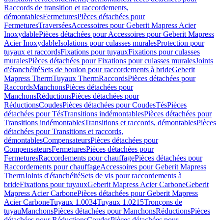
Raccords de transition et raccordements,
démontables
Fermetures
Pièces détachées pour
Fermetures
Traversées
Accessoires pour Geberit Mapress Acier
Inoxydable
Pièces détachées pour Accessoires pour Geberit Mapress
Acier Inoxydable
Isolations pour culasses murales
Protection pour
tuyaux et raccords
Fixations pour tuyaux
Fixations pour culasses
murales
Pièces détachées pour Fixations pour culasses murales
Joints
d'étanchéité
Sets de boulon pour raccordements à bride
Geberit
Mapress Therm
Tuyaux Therm
Raccords
Pièces détachées pour
Raccords
Manchons
Pièces détachées pour
Manchons
Réductions
Pièces détachées pour
Réductions
Coudes
Pièces détachées pour Coudes
Tés
Pièces
détachées pour Tés
Transitions indémontables
Pièces détachées pour
Transitions indémontables
Transitions et raccords, démontables
Pièces
détachées pour Transitions et raccords,
démontables
Compensateurs
Pièces détachées pour
Compensateurs
Fermetures
Pièces détachées pour
Fermetures
Raccordements pour chauffage
Pièces détachées pour
Raccordements pour chauffage
Accessoires pour Geberit Mapress
Therm
Joints d'étanchéité
Sets de vis pour raccordements à
bride
Fixations pour tuyaux
Geberit Mapress Acier Carbone
Geberit
Mapress Acier Carbone
Pièces détachées pour Geberit Mapress
Acier Carbone
Tuyaux 1.0034
Tuyaux 1.0215
Tronçons de
tuyau
Manchons
Pièces détachées pour Manchons
Réductions
Pièces
détachées pour Réductions
Coudes
Pièces détachées pour