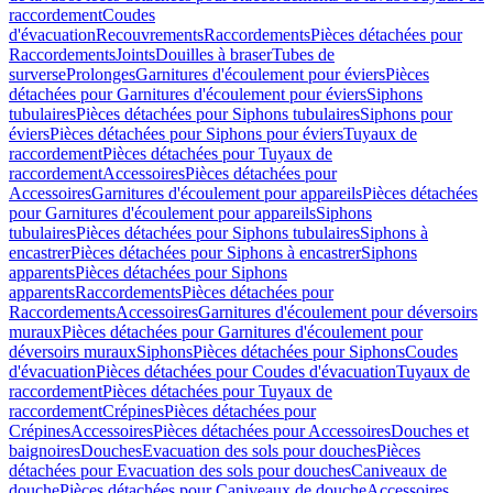
raccordement
Coudes
d'évacuation
Recouvrements
Raccordements
Pièces détachées pour
Raccordements
Joints
Douilles à braser
Tubes de
surverse
Prolonges
Garnitures d'écoulement pour éviers
Pièces
détachées pour Garnitures d'écoulement pour éviers
Siphons
tubulaires
Pièces détachées pour Siphons tubulaires
Siphons pour
éviers
Pièces détachées pour Siphons pour éviers
Tuyaux de
raccordement
Pièces détachées pour Tuyaux de
raccordement
Accessoires
Pièces détachées pour
Accessoires
Garnitures d'écoulement pour appareils
Pièces détachées
pour Garnitures d'écoulement pour appareils
Siphons
tubulaires
Pièces détachées pour Siphons tubulaires
Siphons à
encastrer
Pièces détachées pour Siphons à encastrer
Siphons
apparents
Pièces détachées pour Siphons
apparents
Raccordements
Pièces détachées pour
Raccordements
Accessoires
Garnitures d'écoulement pour déversoirs
muraux
Pièces détachées pour Garnitures d'écoulement pour
déversoirs muraux
Siphons
Pièces détachées pour Siphons
Coudes
d'évacuation
Pièces détachées pour Coudes d'évacuation
Tuyaux de
raccordement
Pièces détachées pour Tuyaux de
raccordement
Crépines
Pièces détachées pour
Crépines
Accessoires
Pièces détachées pour Accessoires
Douches et
baignoires
Douches
Evacuation des sols pour douches
Pièces
détachées pour Evacuation des sols pour douches
Caniveaux de
douche
Pièces détachées pour Caniveaux de douche
Accessoires