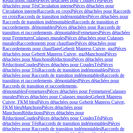
Réductions
Coudes
Pièces détachées pour Coudes
Tés
Pièces
détachées pour Tés
Circulation interne
Pièces détachées pour
Circulation interne
Raccords en croix
Pièces détachées pour Raccords
en croix
Raccords de transition indémontables
Pièces détachées pour
Raccords de transition indémontables
Raccords de transition et
raccordements, démontables
Pièces détachées pour Raccords de
transition et raccordements, démontables
Fermetures
Pièces détachées
pour Fermetures
Culasses murales
Pièces détachées pour Culasses
murales
Raccordements pour chauffage
Pièces détachées pour
Raccordements pour chauffage
Geberit Mapress Cuivre, gaz
Pièces
détachées pour Geberit Mapress Cuivre, gaz
Manchons
Pièces
détachées pour Manchons
Réductions
Pièces détachées pour
Réductions
Coudes
Pièces détachées pour Coudes
Tés
Pièces
détachées pour Tés
Raccords de transition indémontables
Pièces
détachées pour Raccords de transition indémontables
Raccords de
transition et raccordements, démontables
Pièces détachées pour
Raccords de transition et raccordements,
démontables
Fermetures
Pièces détachées pour Fermetures
Culasses
murales
Pièces détachées pour Culasses murales
Geberit Mapress
Cuivre, FKM bleu
Pièces détachées pour Geberit Mapress Cuivre,
FKM bleu
Manchons
Pièces détachées pour
Manchons
Réductions
Pièces détachées pour
Réductions
Coudes
Pièces détachées pour Coudes
Tés
Pièces
détachées pour Tés
Raccords de transition indémontables
Pièces
détachées pour Raccords de transition indémontables
Raccords de