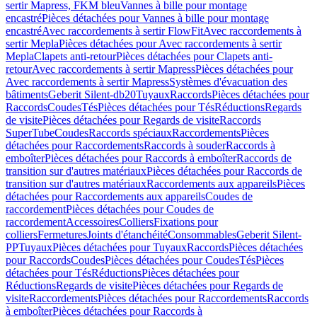
sertir Mapress, FKM bleu
Vannes à bille pour montage
encastré
Pièces détachées pour Vannes à bille pour montage
encastré
Avec raccordements à sertir FlowFit
Avec raccordements à
sertir Mepla
Pièces détachées pour Avec raccordements à sertir
Mepla
Clapets anti-retour
Pièces détachées pour Clapets anti-
retour
Avec raccordements à sertir Mapress
Pièces détachées pour
Avec raccordements à sertir Mapress
Systèmes d'évacuation des
bâtiments
Geberit Silent-db20
Tuyaux
Raccords
Pièces détachées pour
Raccords
Coudes
Tés
Pièces détachées pour Tés
Réductions
Regards
de visite
Pièces détachées pour Regards de visite
Raccords
SuperTube
Coudes
Raccords spéciaux
Raccordements
Pièces
détachées pour Raccordements
Raccords à souder
Raccords à
emboîter
Pièces détachées pour Raccords à emboîter
Raccords de
transition sur d'autres matériaux
Pièces détachées pour Raccords de
transition sur d'autres matériaux
Raccordements aux appareils
Pièces
détachées pour Raccordements aux appareils
Coudes de
raccordement
Pièces détachées pour Coudes de
raccordement
Accessoires
Colliers
Fixations pour
colliers
Fermetures
Joints d'étanchéité
Consommables
Geberit Silent-
PP
Tuyaux
Pièces détachées pour Tuyaux
Raccords
Pièces détachées
pour Raccords
Coudes
Pièces détachées pour Coudes
Tés
Pièces
détachées pour Tés
Réductions
Pièces détachées pour
Réductions
Regards de visite
Pièces détachées pour Regards de
visite
Raccordements
Pièces détachées pour Raccordements
Raccords
à emboîter
Pièces détachées pour Raccords à