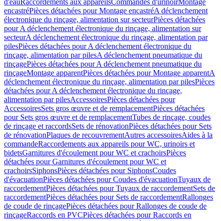
d'eau
Raccordements aux appareils
Commandes d'urinoir
Montage
encastré
Pièces détachées pour Montage encastré
A déclenchement
électronique du rinçage, alimentation sur secteur
Pièces détachées
pour A déclenchement électronique du rinçage, alimentation sur
secteur
A déclenchement électronique du rinçage, alimentation par
piles
Pièces détachées pour A déclenchement électronique du
rinçage, alimentation par piles
A déclenchement pneumatique du
rinçage
Pièces détachées pour A déclenchement pneumatique du
rinçage
Montage apparent
Pièces détachées pour Montage apparent
A
déclenchement électronique du rinçage, alimentation par piles
Pièces
détachées pour A déclenchement électronique du rinçage,
alimentation par piles
Accessoires
Pièces détachées pour
Accessoires
Sets gros œuvre et de remplacement
Pièces détachées
pour Sets gros œuvre et de remplacement
Tubes de rinçage, coudes
de rinçage et raccords
Sets de rénovation
Pièces détachées pour Sets
de rénovation
Plaques de recouvrement
Autres accessoires
Aides à la
commande
Raccordements aux appareils pour WC, urinoirs et
bidets
Garnitures d'écoulement pour WC et crachoirs
Pièces
détachées pour Garnitures d'écoulement pour WC et
crachoirs
Siphons
Pièces détachées pour Siphons
Coudes
d'évacuation
Pièces détachées pour Coudes d'évacuation
Tuyaux de
raccordement
Pièces détachées pour Tuyaux de raccordement
Sets de
raccordement
Pièces détachées pour Sets de raccordement
Rallonges
de coude de rinçage
Pièces détachées pour Rallonges de coude de
rinçage
Raccords en PVC
Pièces détachées pour Raccords en