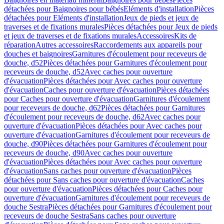
détachées pour Baignoires pour bébés
Eléments d'installation
Pièces
détachées pour Eléments d'installation
Jeux de pieds et jeux de
traverses et de fixations murales
Pièces détachées pour Jeux de pieds
et jeux de traverses et de fixations murales
Accessoires
Kits de
réparation
Autres accessoires
Raccordements aux appareils pour
douches et baignoires
Garnitures d'écoulement pour receveurs de
douche, d52
Pièces détachées pour Garnitures d'écoulement pour
receveurs de douche, d52
Avec caches pour ouverture
d'évacuation
Pièces détachées pour Avec caches pour ouverture
d'évacuation
Caches pour ouverture d'évacuation
Pièces détachées
pour Caches pour ouverture d'évacuation
Garnitures d'écoulement
pour receveurs de douche, d62
Pièces détachées pour Garnitures
d'écoulement pour receveurs de douche, d62
Avec caches pour
ouverture d'évacuation
Pièces détachées pour Avec caches pour
ouverture d'évacuation
Garnitures d'écoulement pour receveurs de
douche, d90
Pièces détachées pour Garnitures d'écoulement pour
receveurs de douche, d90
Avec caches pour ouverture
d'évacuation
Pièces détachées pour Avec caches pour ouverture
d'évacuation
Sans caches pour ouverture d'évacuation
Pièces
détachées pour Sans caches pour ouverture d'évacuation
Caches
pour ouverture d'évacuation
Pièces détachées pour Caches pour
ouverture d'évacuation
Garnitures d'écoulement pour receveurs de
douche Sestra
Pièces détachées pour Garnitures d'écoulement pour
receveurs de douche Sestra
Sans caches pour ouverture