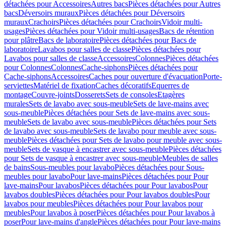
détachées pour Accessoires
Autres bacs
Pièces détachées pour Autres
bacs
Déversoirs muraux
Pièces détachées pour Déversoirs
muraux
Crachoirs
Pièces détachées pour Crachoirs
Vidoir multi-
usages
Pièces détachées pour Vidoir multi-usages
Bacs de rétention
pour plâtre
Bacs de laboratoire
Pièces détachées pour Bacs de
laboratoire
Lavabos pour salles de classe
Pièces détachées pour
Lavabos pour salles de classe
Accessoires
Colonnes
Pièces détachées
pour Colonnes
Colonnes
Cache-siphons
Pièces détachées pour
Cache-siphons
Accessoires
Caches pour ouverture d'évacuation
Porte-
serviettes
Matériel de fixation
Caches décoratifs
Equerres de
montage
Couvre-joints
Dosserets
Sets de consoles
Etagères
murales
Sets de lavabo avec sous-meuble
Sets de lave-mains avec
sous-meuble
Pièces détachées pour Sets de lave-mains avec sous-
meuble
Sets de lavabo avec sous-meuble
Pièces détachées pour Sets
de lavabo avec sous-meuble
Sets de lavabo pour meuble avec sous-
meuble
Pièces détachées pour Sets de lavabo pour meuble avec sous-
meuble
Sets de vasque à encastrer avec sous-meuble
Pièces détachées
pour Sets de vasque à encastrer avec sous-meuble
Meubles de salles
de bains
Sous-meubles pour lavabo
Pièces détachées pour Sous-
meubles pour lavabo
Pour lave-mains
Pièces détachées pour Pour
lave-mains
Pour lavabos
Pièces détachées pour Pour lavabos
Pour
lavabos doubles
Pièces détachées pour Pour lavabos doubles
Pour
lavabos pour meubles
Pièces détachées pour Pour lavabos pour
meubles
Pour lavabos à poser
Pièces détachées pour Pour lavabos à
poser
Pour lave-mains d'angle
Pièces détachées pour Pour lave-mains