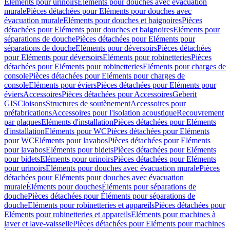
Eléments pour urinoirs
Eléments pour douches avec évacuation
murale
Pièces détachées pour Eléments pour douches avec
évacuation murale
Eléments pour douches et baignoires
Pièces
détachées pour Eléments pour douches et baignoires
Eléments pour
séparations de douche
Pièces détachées pour Eléments pour
séparations de douche
Eléments pour déversoirs
Pièces détachées
pour Eléments pour déversoirs
Eléments pour robinetteries
Pièces
détachées pour Eléments pour robinetteries
Eléments pour charges de
console
Pièces détachées pour Eléments pour charges de
console
Eléments pour éviers
Pièces détachées pour Eléments pour
éviers
Accessoires
Pièces détachées pour Accessoires
Geberit
GIS
Cloisons
Structures de soutènement
Accessoires pour
préfabrications
Accessoires pour l'isolation acoustique
Recouvrement
par plaques
Eléments d'installation
Pièces détachées pour Eléments
d'installation
Eléments pour WC
Pièces détachées pour Eléments
pour WC
Eléments pour lavabos
Pièces détachées pour Eléments
pour lavabos
Eléments pour bidets
Pièces détachées pour Eléments
pour bidets
Eléments pour urinoirs
Pièces détachées pour Eléments
pour urinoirs
Eléments pour douches avec évacuation murale
Pièces
détachées pour Eléments pour douches avec évacuation
murale
Éléments pour douches
Éléments pour séparations de
douche
Pièces détachées pour Éléments pour séparations de
douche
Eléments pour robinetteries et appareils
Pièces détachées pour
Eléments pour robinetteries et appareils
Eléments pour machines à
laver et lave-vaisselle
Pièces détachées pour Eléments pour machines