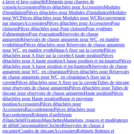
à laver et lave-vaisselle
Eléments pour charges de
console
Accessoires
Pièces détachées pour Accessoires
Modules
d'installation
Pièces détachées pour Modules d'installation
Modules
pour WC
Pièces détachées pour Modules pour WC
Recouvrement
par plaques
Accessoires
Pièces détachées pour Accessoires
Pour
cloisons
Pièces détachées pour Pour cloisons
Pour systèmes
d'alimentation
Pour évacuation
Réservoirs de chasse
apparents
Réservoirs de chasse apparents pour WC, en matière
synthétique
Pièces détachées pour Réservoirs de chasse apparents
pour WC, en matière synthétique
A fixer sur la cuvette
Pièces
détachées pour A fixer sur la cuvette
A haute position
Pièces
détachées pour A haute position
A basse position et mi-hauteur
Pièces
détachées pour A basse position et mi-hauteur
Réservoirs de chasse
apparents pour WC, en céramique
Pièces détachées pour Réservoirs
de chasse apparents pour WC, en céramique
A fixer sur la
cuvette
Pièces détachées pour A fixer sur la cuvette
Tubes de rinçage
pour réservoirs de chasse apparents
Pièces détachées pour Tubes de
rinçage pour réservoirs de chasse apparents
Haute position
Pièces
détachées pour Haute position
Basse et moyenne
position
Accessoires
Pièces détachées pour
Accessoires
Raccordements
Pièces détachées pour
Raccordements
Robinets d'arrêt
Joints
d'étanchéité
Fixations
Manchettes
Mamelons, rosaces et modérateurs
de débit
Consommables
Cloches
Réservoirs de chasse à
encastrer
Coudes de rinçage
Accessoires
Robinets flotteurs et