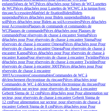
enfants
Sièges de WC
Pièces détachées pour Sièges de WC
Lunettes
de WC
Pièces détachées pour Lunettes de WC
WC à la turque
Avec
rinçage
Accessoires
Matériel de fixation
Bidets
Bidets
suspendus
Pièces détachées pour Bidets suspendus
Bidets au
sol
Pièces détachées pour Bidets au sol
Accessoires
Pièces détachées
pour Accessoires
Plaques de commande et commandes de
WC
Plaques de commande
Pièces détachées pour Plaques de
commande
Pour réservoirs de chasse à encastrer Sigma
Pièces
détachées pour Pour réservoirs de chasse à encastrer Sigma
Pour
réservoirs de chasse à encastrer Omega
Pièces détachées pour Pour
réservoirs de chasse à encastrer Omega
Pour réservoirs de chasse à
encastrer Kappa
Pièces détachées pour Pour réservoirs de chasse à
encastrer Kappa
Pour réservoirs de chasse à encastrer Twinline
Pièces
détachées pour Pour réservoirs de chasse à encastrer Twinline
Pour
réservoirs de chasse à encastrer 300T
Pièces détachées pour Pour
réservoirs de chasse à encastrer
300T
Accessoires
Consommables
Commandes de WC à
déclenchement électronique du rinçage
Pièces détachées pour
Commandes de WC à déclenchement électronique du rinçage
Pour
alimentation sur secteur, pour réservoirs de chasse à encastrer
Geberit Sigma de 12 cm
Pièces détachées pour Pour alimentation sur
secteur, pour réservoirs de chasse à encastrer Geberit Sigma de
12 cm
Pour alimentation sur secteur, pour réservoirs de chasse à
encastrer Geberit Sigma de 8 cm
Pièces détachées pour Pour
alimentation sur secteur, pour réservoirs de chasse à encastrer