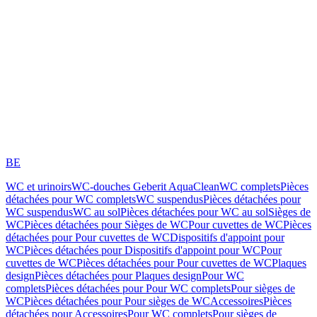
BE
WC et urinoirs
WC-douches Geberit AquaClean
WC complets
Pièces
détachées pour WC complets
WC suspendus
Pièces détachées pour
WC suspendus
WC au sol
Pièces détachées pour WC au sol
Sièges de
WC
Pièces détachées pour Sièges de WC
Pour cuvettes de WC
Pièces
détachées pour Pour cuvettes de WC
Dispositifs d'appoint pour
WC
Pièces détachées pour Dispositifs d'appoint pour WC
Pour
cuvettes de WC
Pièces détachées pour Pour cuvettes de WC
Plaques
design
Pièces détachées pour Plaques design
Pour WC
complets
Pièces détachées pour Pour WC complets
Pour sièges de
WC
Pièces détachées pour Pour sièges de WC
Accessoires
Pièces
détachées pour Accessoires
Pour WC complets
Pour sièges de