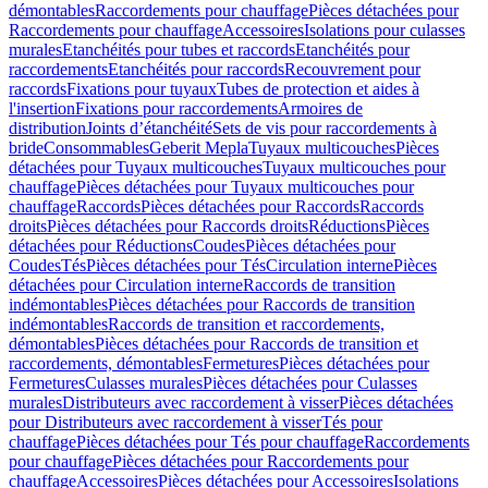
démontables
Raccordements pour chauffage
Pièces détachées pour
Raccordements pour chauffage
Accessoires
Isolations pour culasses
murales
Etanchéités pour tubes et raccords
Etanchéités pour
raccordements
Etanchéités pour raccords
Recouvrement pour
raccords
Fixations pour tuyaux
Tubes de protection et aides à
l'insertion
Fixations pour raccordements
Armoires de
distribution
Joints d’étanchéité
Sets de vis pour raccordements à
bride
Consommables
Geberit Mepla
Tuyaux multicouches
Pièces
détachées pour Tuyaux multicouches
Tuyaux multicouches pour
chauffage
Pièces détachées pour Tuyaux multicouches pour
chauffage
Raccords
Pièces détachées pour Raccords
Raccords
droits
Pièces détachées pour Raccords droits
Réductions
Pièces
détachées pour Réductions
Coudes
Pièces détachées pour
Coudes
Tés
Pièces détachées pour Tés
Circulation interne
Pièces
détachées pour Circulation interne
Raccords de transition
indémontables
Pièces détachées pour Raccords de transition
indémontables
Raccords de transition et raccordements,
démontables
Pièces détachées pour Raccords de transition et
raccordements, démontables
Fermetures
Pièces détachées pour
Fermetures
Culasses murales
Pièces détachées pour Culasses
murales
Distributeurs avec raccordement à visser
Pièces détachées
pour Distributeurs avec raccordement à visser
Tés pour
chauffage
Pièces détachées pour Tés pour chauffage
Raccordements
pour chauffage
Pièces détachées pour Raccordements pour
chauffage
Accessoires
Pièces détachées pour Accessoires
Isolations