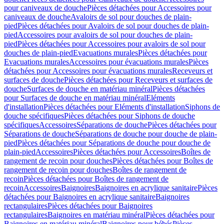
pour caniveaux de douche
Pièces détachées pour Accessoires pour
caniveaux de douche
Avaloirs de sol pour douches de plain-
pied
Pièces détachées pour Avaloirs de sol pour douches de plain-
pied
Accessoires pour avaloirs de sol pour douches de plain-
pied
Pièces détachées pour Accessoires pour avaloirs de sol pour
douches de plain-pied
Evacuations murales
Pièces détachées pour
Evacuations murales
Accessoires pour évacuations murales
Pièces
détachées pour Accessoires pour évacuations murales
Receveurs et
surfaces de douche
Pièces détachées pour Receveurs et surfaces de
douche
Surfaces de douche en matériau minéral
Pièces détachées
pour Surfaces de douche en matériau minéral
Eléments
d'installation
Pièces détachées pour Eléments d'installation
Siphons de
douche spécifiques
Pièces détachées pour Siphons de douche
spécifiques
Accessoires
Séparations de douche
Pièces détachées pour
Séparations de douche
Séparations de douche pour douche de plain-
pied
Pièces détachées pour Séparations de douche pour douche de
plain-pied
Accessoires
Pièces détachées pour Accessoires
Boîtes de
rangement de recoin pour douches
Pièces détachées pour Boîtes de
rangement de recoin pour douches
Boîtes de rangement de
recoin
Pièces détachées pour Boîtes de rangement de
recoin
Accessoires
Baignoires
Baignoires en acrylique sanitaire
Pièces
détachées pour Baignoires en acrylique sanitaire
Baignoires
rectangulaires
Pièces détachées pour Baignoires
rectangulaires
Baignoires en matériau minéral
Pièces détachées pour
Baignoires en matériau minéral
Baignoires pour bébés
Pièces