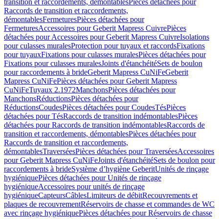
transition et raccordements, démontables
Pièces détachées pour
Raccords de transition et raccordements,
démontables
Fermetures
Pièces détachées pour
Fermetures
Accessoires pour Geberit Mapress Cuivre
Pièces
détachées pour Accessoires pour Geberit Mapress Cuivre
Isolations
pour culasses murales
Protection pour tuyaux et raccords
Fixations
pour tuyaux
Fixations pour culasses murales
Pièces détachées pour
Fixations pour culasses murales
Joints d'étanchéité
Sets de boulon
pour raccordements à bride
Geberit Mapress CuNiFe
Geberit
Mapress CuNiFe
Pièces détachées pour Geberit Mapress
CuNiFe
Tuyaux 2.1972
Manchons
Pièces détachées pour
Manchons
Réductions
Pièces détachées pour
Réductions
Coudes
Pièces détachées pour Coudes
Tés
Pièces
détachées pour Tés
Raccords de transition indémontables
Pièces
détachées pour Raccords de transition indémontables
Raccords de
transition et raccordements, démontables
Pièces détachées pour
Raccords de transition et raccordements,
démontables
Traversées
Pièces détachées pour Traversées
Accessoires
pour Geberit Mapress CuNiFe
Joints d'étanchéité
Sets de boulon pour
raccordements à bride
Système d’hygiène Geberit
Unités de rinçage
hygiénique
Pièces détachées pour Unités de rinçage
hygiénique
Accessoires pour unités de rinçage
hygiénique
Capteurs
Câbles
Limiteurs de débit
Recouvrements et
plaques de recouvrement
Réservoirs de chasse et commandes de WC
avec rinçage hygiénique
Pièces détachées pour Réservoirs de chasse