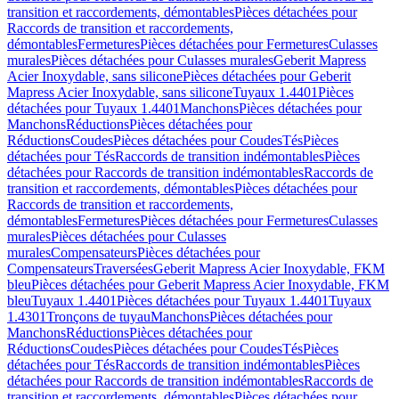
transition et raccordements, démontables
Pièces détachées pour
Raccords de transition et raccordements,
démontables
Fermetures
Pièces détachées pour Fermetures
Culasses
murales
Pièces détachées pour Culasses murales
Geberit Mapress
Acier Inoxydable, sans silicone
Pièces détachées pour Geberit
Mapress Acier Inoxydable, sans silicone
Tuyaux 1.4401
Pièces
détachées pour Tuyaux 1.4401
Manchons
Pièces détachées pour
Manchons
Réductions
Pièces détachées pour
Réductions
Coudes
Pièces détachées pour Coudes
Tés
Pièces
détachées pour Tés
Raccords de transition indémontables
Pièces
détachées pour Raccords de transition indémontables
Raccords de
transition et raccordements, démontables
Pièces détachées pour
Raccords de transition et raccordements,
démontables
Fermetures
Pièces détachées pour Fermetures
Culasses
murales
Pièces détachées pour Culasses
murales
Compensateurs
Pièces détachées pour
Compensateurs
Traversées
Geberit Mapress Acier Inoxydable, FKM
bleu
Pièces détachées pour Geberit Mapress Acier Inoxydable, FKM
bleu
Tuyaux 1.4401
Pièces détachées pour Tuyaux 1.4401
Tuyaux
1.4301
Tronçons de tuyau
Manchons
Pièces détachées pour
Manchons
Réductions
Pièces détachées pour
Réductions
Coudes
Pièces détachées pour Coudes
Tés
Pièces
détachées pour Tés
Raccords de transition indémontables
Pièces
détachées pour Raccords de transition indémontables
Raccords de
transition et raccordements, démontables
Pièces détachées pour