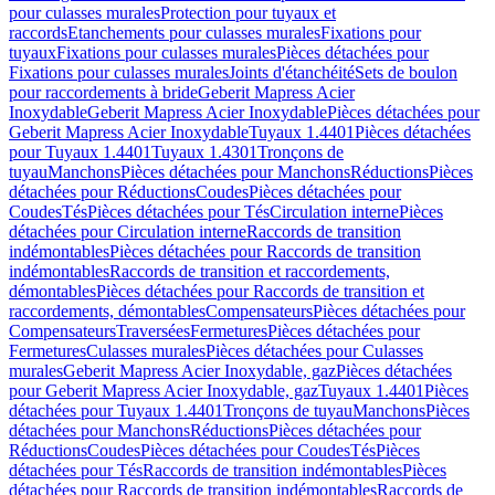
pour culasses murales
Protection pour tuyaux et
raccords
Etanchements pour culasses murales
Fixations pour
tuyaux
Fixations pour culasses murales
Pièces détachées pour
Fixations pour culasses murales
Joints d'étanchéité
Sets de boulon
pour raccordements à bride
Geberit Mapress Acier
Inoxydable
Geberit Mapress Acier Inoxydable
Pièces détachées pour
Geberit Mapress Acier Inoxydable
Tuyaux 1.4401
Pièces détachées
pour Tuyaux 1.4401
Tuyaux 1.4301
Tronçons de
tuyau
Manchons
Pièces détachées pour Manchons
Réductions
Pièces
détachées pour Réductions
Coudes
Pièces détachées pour
Coudes
Tés
Pièces détachées pour Tés
Circulation interne
Pièces
détachées pour Circulation interne
Raccords de transition
indémontables
Pièces détachées pour Raccords de transition
indémontables
Raccords de transition et raccordements,
démontables
Pièces détachées pour Raccords de transition et
raccordements, démontables
Compensateurs
Pièces détachées pour
Compensateurs
Traversées
Fermetures
Pièces détachées pour
Fermetures
Culasses murales
Pièces détachées pour Culasses
murales
Geberit Mapress Acier Inoxydable, gaz
Pièces détachées
pour Geberit Mapress Acier Inoxydable, gaz
Tuyaux 1.4401
Pièces
détachées pour Tuyaux 1.4401
Tronçons de tuyau
Manchons
Pièces
détachées pour Manchons
Réductions
Pièces détachées pour
Réductions
Coudes
Pièces détachées pour Coudes
Tés
Pièces
détachées pour Tés
Raccords de transition indémontables
Pièces
détachées pour Raccords de transition indémontables
Raccords de