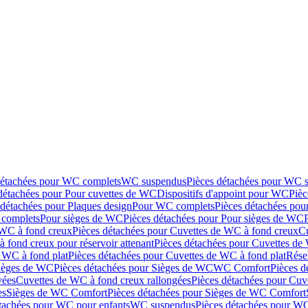
détachées pour WC complets
WC suspendus
Pièces détachées pour WC 
détachées pour Pour cuvettes de WC
Dispositifs d'appoint pour WC
Pièc
 détachées pour Plaques design
Pour WC complets
Pièces détachées po
complets
Pour sièges de WC
Pièces détachées pour Pour sièges de WC
 WC à fond creux
Pièces détachées pour Cuvettes de WC à fond creux
Cu
 fond creux pour réservoir attenant
Pièces détachées pour Cuvettes de 
 WC à fond plat
Pièces détachées pour Cuvettes de WC à fond plat
Rése
ièges de WC
Pièces détachées pour Sièges de WC
WC Comfort
Pièces 
vées
Cuvettes de WC à fond creux rallongées
Pièces détachées pour Cuv
es
Sièges de WC Comfort
Pièces détachées pour Sièges de WC Comfort
tachées pour WC pour enfants
WC suspendus
Pièces détachées pour W