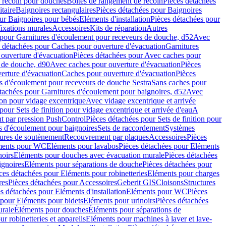
e recoin pour douches
Boîtes de rangement de recoin
Pièces détachées
taire
Baignoires rectangulaires
Pièces détachées pour Baignoires
ur Baignoires pour bébés
Eléments d'installation
Pièces détachées pour
fixations murales
Accessoires
Kits de réparation
Autres
 pour Garnitures d'écoulement pour receveurs de douche, d52
Avec
 détachées pour Caches pour ouverture d'évacuation
Garnitures
ouverture d'évacuation
Pièces détachées pour Avec caches pour
s de douche, d90
Avec caches pour ouverture d'évacuation
Pièces
erture d'évacuation
Caches pour ouverture d'évacuation
Pièces
s d'écoulement pour receveurs de douche Sestra
Sans caches pour
tachées pour Garnitures d'écoulement pour baignoires, d52
Avec
ion pour vidage excentrique
Avec vidage excentrique et arrivée
pour Sets de finition pour vidage excentrique et arrivée d'eau
A
nt par pression PushControl
Pièces détachées pour Sets de finition pour
s d'écoulement pour baignoires
Sets de raccordement
Systèmes
tures de soutènement
Recouvrement par plaques
Accessoires
Pièces
éments pour WC
Eléments pour lavabos
Pièces détachées pour Eléments
noirs
Eléments pour douches avec évacuation murale
Pièces détachées
ignoires
Eléments pour séparations de douche
Pièces détachées pour
ces détachées pour Eléments pour robinetteries
Eléments pour charges
res
Pièces détachées pour Accessoires
Geberit GIS
Cloisons
Structures
s détachées pour Eléments d'installation
Eléments pour WC
Pièces
 pour Eléments pour bidets
Eléments pour urinoirs
Pièces détachées
urale
Éléments pour douches
Éléments pour séparations de
r robinetteries et appareils
Eléments pour machines à laver et lave-