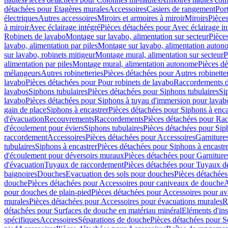
détachées pour Etagères murales
Accessoires
Casiers de rangement
Port
électriques
Autres accessoires
Miroirs et armoires à miroir
Miroirs
Pièces
à miroir
Avec éclairage intégré
Pièces détachées pour Avec éclairage in
Robinets de lavabo
Montage sur lavabo, alimentation sur secteur
Pièce
lavabo, alimentation par piles
Montage sur lavabo, alimentation auton
sur lavabo, robinets mitigeur
Montage mural, alimentation sur secteur
P
alimentation par piles
Montage mural, alimentation autonome
Pièces d
mélangeurs
Autres robinetteries
Pièces détachées pour Autres robinette
lavabo
Pièces détachées pour Pour robinets de lavabo
Raccordements d’a
lavabos
Siphons tubulaires
Pièces détachées pour Siphons tubulaires
Si
lavabo
Pièces détachées pour Siphons à tuyau d'immersion pour lavab
gain de place
Siphons à encastrer
Pièces détachées pour Siphons à enca
d'évacuation
Recouvrements
Raccordements
Pièces détachées pour Ra
d'écoulement pour éviers
Siphons tubulaires
Pièces détachées pour Sip
raccordement
Accessoires
Pièces détachées pour Accessoires
Garniture
tubulaires
Siphons à encastrer
Pièces détachées pour Siphons à encastr
d'écoulement pour déversoirs muraux
Pièces détachées pour Garnitur
d'évacuation
Tuyaux de raccordement
Pièces détachées pour Tuyaux d
baignoires
Douches
Evacuation des sols pour douches
Pièces détachées
douche
Pièces détachées pour Accessoires pour caniveaux de douche
A
pour douches de plain-pied
Pièces détachées pour Accessoires pour ava
murales
Pièces détachées pour Accessoires pour évacuations murales
R
détachées pour Surfaces de douche en matériau minéral
Eléments d'ins
spécifiques
Accessoires
Séparations de douche
Pièces détachées pour S