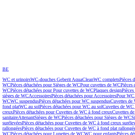
BE
WC et urinoirs
WC-douches Geberit AquaClean
WC complets
Pièces 
WC
Pièces détachées pour Sièges de WC
Pour cuvettes de WC
Pièces 
WC
Pièces détachées pour Pour cuvettes de WC
Plaques design
Pièces
sièges de WC
Accessoires
Pièces détachées pour Accessoires
Pour WC 
WC
WC suspendus
Pièces détachées pour WC suspendus
Cuvettes de
fond plat
WC au sol
Pièces détachées pour WC au sol
Cuvettes de WC à
creux
Pièces détachées pour Cuvettes de WC à fond creux
Cuvettes de
sanitaire
Attenant
Sièges de WC
Pièces détachées pour Sièges de WC
S
surélevées
Pièces détachées pour Cuvettes de WC à fond creux suréle
rallongées
Pièces détachées pour Cuvettes de WC à fond plat rallongé
WC
Pièces détachées pour Lunettes de WC
WC pour enfants
Pièces dé