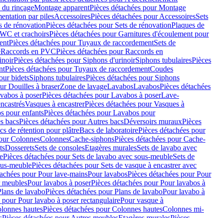
 du rinçage
Montage apparent
Pièces détachées pour Montage
entation par piles
Accessoires
Pièces détachées pour Accessoires
Sets
s de rénovation
Pièces détachées pour Sets de rénovation
Plaques de
 WC et crachoirs
Pièces détachées pour Garnitures d'écoulement pour
ent
Pièces détachées pour Tuyaux de raccordement
Sets de
e
Raccords en PVC
Pièces détachées pour Raccords en
inoir
Pièces détachées pour Siphons d'urinoir
Siphons tubulaires
Pièces
nt
Pièces détachées pour Tuyaux de raccordement
Coudes
our bidets
Siphons tubulaires
Pièces détachées pour Siphons
ur Douilles à braser
Zone de lavage
Lavabos
Lavabos
Pièces détachées
vabos à poser
Pièces détachées pour Lavabos à poser
Lave-
ncastrés
Vasques à encastrer
Pièces détachées pour Vasques à
s pour enfants
Pièces détachées pour Lavabos pour
s bacs
Pièces détachées pour Autres bacs
Déversoirs muraux
Pièces
cs de rétention pour plâtre
Bacs de laboratoire
Pièces détachées pour
pour Colonnes
Colonnes
Cache-siphons
Pièces détachées pour Cache-
ts
Dosserets
Sets de consoles
Etagères murales
Sets de lavabo avec
e
Pièces détachées pour Sets de lavabo avec sous-meuble
Sets de
ous-meuble
Pièces détachées pour Sets de vasque à encastrer avec
tachées pour Pour lave-mains
Pour lavabos
Pièces détachées pour Pour
r meubles
Pour lavabos à poser
Pièces détachées pour Pour lavabos à
Plans de lavabo
Pièces détachées pour Plans de lavabo
Pour lavabo à
 pour Pour lavabo à poser rectangulaire
Pour vasque à
lonnes hautes
Pièces détachées pour Colonnes hautes
Colonnes mi-
s
Pièces détachées pour Autres meubles
Etagères murales
Pièces