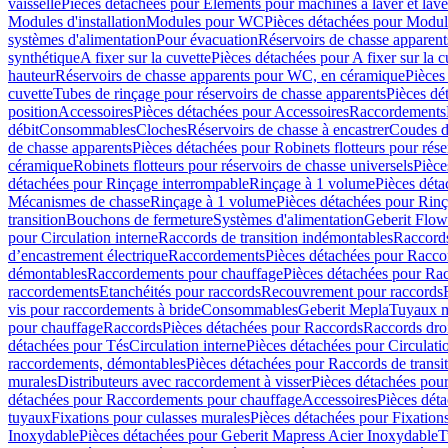
vaisselle
Pièces détachées pour Eléments pour machines à laver et lave
Modules d'installation
Modules pour WC
Pièces détachées pour Modu
systèmes d'alimentation
Pour évacuation
Réservoirs de chasse apparent
synthétique
A fixer sur la cuvette
Pièces détachées pour A fixer sur la c
hauteur
Réservoirs de chasse apparents pour WC, en céramique
Pièces
cuvette
Tubes de rinçage pour réservoirs de chasse apparents
Pièces dé
position
Accessoires
Pièces détachées pour Accessoires
Raccordements
débit
Consommables
Cloches
Réservoirs de chasse à encastrer
Coudes d
de chasse apparents
Pièces détachées pour Robinets flotteurs pour rése
céramique
Robinets flotteurs pour réservoirs de chasse universels
Pièce
détachées pour Rinçage interrompable
Rinçage à 1 volume
Pièces dét
Mécanismes de chasse
Rinçage à 1 volume
Pièces détachées pour Rin
transition
Bouchons de fermeture
Systèmes d'alimentation
Geberit Flow
pour Circulation interne
Raccords de transition indémontables
Raccords
d’encastrement électrique
Raccordements
Pièces détachées pour Racc
démontables
Raccordements pour chauffage
Pièces détachées pour Ra
raccordements
Etanchéités pour raccords
Recouvrement pour raccords
vis pour raccordements à bride
Consommables
Geberit Mepla
Tuyaux m
pour chauffage
Raccords
Pièces détachées pour Raccords
Raccords droi
détachées pour Tés
Circulation interne
Pièces détachées pour Circulati
raccordements, démontables
Pièces détachées pour Raccords de transi
murales
Distributeurs avec raccordement à visser
Pièces détachées pour
détachées pour Raccordements pour chauffage
Accessoires
Pièces dét
tuyaux
Fixations pour culasses murales
Pièces détachées pour Fixation
Inoxydable
Pièces détachées pour Geberit Mapress Acier Inoxydable
T