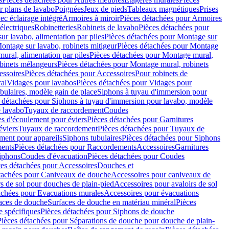
r plans de lavabo
Poignées
Jeux de pieds
Tableaux magnétiques
Prises
ec éclairage intégré
Armoires à miroir
Pièces détachées pour Armoires
 électriques
Robinetteries
Robinets de lavabo
Pièces détachées pour
ur lavabo, alimentation par piles
Pièces détachées pour Montage sur
ontage sur lavabo, robinets mitigeur
Pièces détachées pour Montage
ural, alimentation par piles
Pièces détachées pour Montage mural,
binets mélangeurs
Pièces détachées pour Montage mural, robinets
essoires
Pièces détachées pour Accessoires
Pour robinets de
ral
Vidages pour lavabos
Pièces détachées pour Vidages pour
bulaires, modèle gain de place
Siphons à tuyau d'immersion pour
 détachées pour Siphons à tuyau d'immersion pour lavabo, modèle
 lavabo
Tuyaux de raccordement
Coudes
es d'écoulement pour éviers
Pièces détachées pour Garnitures
éviers
Tuyaux de raccordement
Pièces détachées pour Tuyaux de
ment pour appareils
Siphons tubulaires
Pièces détachées pour Siphons
ents
Pièces détachées pour Raccordements
Accessoires
Garnitures
Siphons
Coudes d'évacuation
Pièces détachées pour Coudes
ces détachées pour Accessoires
Douches et
tachées pour Caniveaux de douche
Accessoires pour caniveaux de
s de sol pour douches de plain-pied
Accessoires pour avaloirs de sol
achées pour Evacuations murales
Accessoires pour évacuations
faces de douche
Surfaces de douche en matériau minéral
Pièces
 spécifiques
Pièces détachées pour Siphons de douche
Pièces détachées pour Séparations de douche pour douche de plain-