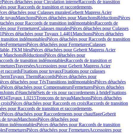
e
Pièces détachées pour Circulation interne
Raccords de transition
hées pour Raccords de transition et raccordements,
èces détachées pour Culasses murales
Geberit Mapress Acier
de tuyau
Manchons
Pièces détachées pour Manchons
Réductions
Pièces
étachées pour Raccords de transition indémontables
Raccords de
hées pour Fermetures
Culasses murales
Pièces détachées pour Culasses
1
Pièces détachées pour Tuyaux 1.4401
Manchons
Pièces détachées
transition indémontables
Pièces détachées pour Raccords de transition
les
Fermetures
Pièces détachées pour Fermetures
Culasses
ydable, FKM bleu
Pièces détachées pour Geberit Mapress Acier
our Manchons
Réductions
Pièces détachées pour
ccords de transition indémontables
Raccords de transition et
rmetures
Traversées
Accessoires pour Geberit Mapress Acier
 et raccords
Fixations pour tuyaux
Fixations pour culasses
Therm
Tuyaux Therm
Raccords
Pièces détachées pour
ièces détachées pour Tés
Transitions indémontables
Pièces détachées
s
Pièces détachées pour Compensateurs
Fermetures
Pièces détachées
rm
Joints d'étanchéité
Sets de vis pour raccordements à bride
Fixations
0034
Tuyaux 1.0215
Tronçons de tuyau
Manchons
Pièces détachées
 croix
Pièces détachées pour Raccords en croix
Raccords de transition
hées pour Raccords de transition et raccordements,
e
Pièces détachées pour Raccordements pour chauffage
Geberit
 de tuyau
Manchons
Pièces détachées pour
ition indémontables
Pièces détachées pour Raccords de transition
les
Fermetures
Pièces détachées pour Fermetures
Accessoires pour