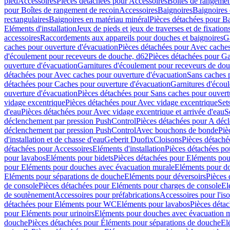
pied
Accessoires
Pièces détachées pour Accessoires
Boîtes de rangemen
pour Boîtes de rangement de recoin
Accessoires
Baignoires
Baignoires 
rectangulaires
Baignoires en matériau minéral
Pièces détachées pour Ba
Eléments d'installation
Jeux de pieds et jeux de traverses et de fixatio
accessoires
Raccordements aux appareils pour douches et baignoires
G
caches pour ouverture d'évacuation
Pièces détachées pour Avec caches
d'écoulement pour receveurs de douche, d62
Pièces détachées pour Ga
ouverture d'évacuation
Garnitures d'écoulement pour receveurs de do
détachées pour Avec caches pour ouverture d'évacuation
Sans caches 
détachées pour Caches pour ouverture d'évacuation
Garnitures d'écou
ouverture d'évacuation
Pièces détachées pour Sans caches pour ouvert
vidage excentrique
Pièces détachées pour Avec vidage excentrique
Set
d'eau
Pièces détachées pour Avec vidage excentrique et arrivée d'eau
S
déclenchement par pression PushControl
Pièces détachées pour A déc
déclenchement par pression PushControl
Avec bouchons de bonde
Piè
d'installation et de chasse d'eau
Geberit Duofix
Cloisons
Pièces détaché
détachées pour Accessoires
Eléments d'installation
Pièces détachées pou
pour lavabos
Eléments pour bidets
Pièces détachées pour Eléments pou
pour Eléments pour douches avec évacuation murale
Eléments pour do
Eléments pour séparations de douche
Eléments pour déversoirs
Pièces 
de console
Pièces détachées pour Eléments pour charges de console
El
de soutènement
Accessoires pour préfabrications
Accessoires pour l'is
détachées pour Eléments pour WC
Eléments pour lavabos
Pièces déta
pour Eléments pour urinoirs
Eléments pour douches avec évacuation 
douche
Pièces détachées pour Éléments pour séparations de douche
El