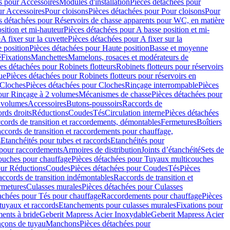
s pour Accessoires
Modules d'installation
Pièces détachées pour
ur Accessoires
Pour cloisons
Pièces détachées pour Pour cloisons
Pour
s détachées pour Réservoirs de chasse apparents pour WC, en matière
sition et mi-hauteur
Pièces détachées pour A basse position et mi-
e
A fixer sur la cuvette
Pièces détachées pour A fixer sur la
 position
Pièces détachées pour Haute position
Basse et moyenne
é
Fixations
Manchettes
Mamelons, rosaces et modérateurs de
es détachées pour Robinets flotteurs
Robinets flotteurs pour réservoirs
ue
Pièces détachées pour Robinets flotteurs pour réservoirs en
Cloches
Pièces détachées pour Cloches
Rinçage interrompable
Pièces
our Rinçage à 2 volumes
Mécanismes de chasse
Pièces détachées pour
2 volumes
Accessoires
Butons-poussoirs
Raccords de
rds droits
Réductions
Coudes
Tés
Circulation interne
Pièces détachées
cords de transition et raccordements, démontables
Fermetures
Boîtiers
ccords de transition et raccordements pour chauffage,
s
Etanchéités pour tubes et raccords
Etanchéités pour
 pour raccordements
Armoires de distribution
Joints d’étanchéité
Sets de
ouches pour chauffage
Pièces détachées pour Tuyaux multicouches
our Réductions
Coudes
Pièces détachées pour Coudes
Tés
Pièces
ccords de transition indémontables
Raccords de transition et
rmetures
Culasses murales
Pièces détachées pour Culasses
achées pour Tés pour chauffage
Raccordements pour chauffage
Pièces
tuyaux et raccords
Etanchements pour culasses murales
Fixations pour
ents à bride
Geberit Mapress Acier Inoxydable
Geberit Mapress Acier
çons de tuyau
Manchons
Pièces détachées pour