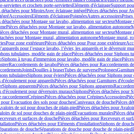
e-serviettes et crochets porte-serviettes
Eléments d'éclairage
Support pou
 détachées pour Miroirs
Avec éclairage intégré
Pièces détachées pour Av
tégré
Accessoires
Eléments d'éclairage
Poignées
Autres accessoires
Prises
s détachées pour Montage sur lavabo, alimentation sur secteur
Montage s
ome
Pièces détachées pour Montage sur lavabo, alimentation autonome
M
ièces détachées pour Montage mural, alimentation sur secteur
Montage m
étachées pour Montage mural, alimentation autonome
Montage mural, ro
ries
Pour zone extérieure
Pièces détachées pour Pour zone extérieure
Acc
ppareils pour l’espace lavabo, l’évier, les appareils et le déversoir mu
phons tubulaires, modèle gain de place
Pièces détachées pour Siphons tu
o
Siphons à tuyau d'immersion pour lavabo, modèle gain de place
Pièces
strer
Raccordements de lavabo
Pièces détachées pour Raccordements de
ccordements
Joints
Douilles à braser
Tubes de surverse
Prolonges
Garnitur
hons tubulaires
Siphons pour éviers
Pièces détachées pour Siphons pour 
s d'écoulement pour appareils
Pièces détachées pour Garnitures d'écoule
er
Siphons apparents
Pièces détachées pour Siphons apparents
Raccordem
es d'écoulement pour déversoirs muraux
Siphons
Pièces détachées pour 
e raccordement
Crépines
Pièces détachées pour Crépines
Accessoires
Piè
 pour Evacuation des sols pour douches
Caniveaux de douche
Pièces dé
valoirs de sol pour douches de plain-pied
Pièces détachées pour Avaloir
loirs de sol pour douches de plain-pied
Evacuations murales
Pièces dét
eceveurs et surfaces de douche
Pièces détachées pour Receveurs et sur
tallation
Pièces détachées pour Eléments d'installation
Siphons de douche
éparations de douche
Séparations de douche pour douche de plain-pied