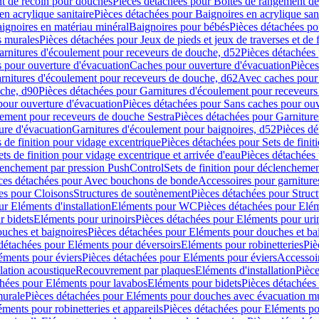
t de recoin pour douches
Pièces détachées pour Boîtes de rangement d
en acrylique sanitaire
Pièces détachées pour Baignoires en acrylique sani
ignoires en matériau minéral
Baignoires pour bébés
Pièces détachées po
ns murales
Pièces détachées pour Jeux de pieds et jeux de traverses et de 
arnitures d'écoulement pour receveurs de douche, d52
Pièces détachées
 pour ouverture d'évacuation
Caches pour ouverture d'évacuation
Pièces
rnitures d'écoulement pour receveurs de douche, d62
Avec caches pour 
uche, d90
Pièces détachées pour Garnitures d'écoulement pour receveur
pour ouverture d'évacuation
Pièces détachées pour Sans caches pour ouv
lement pour receveurs de douche Sestra
Pièces détachées pour Garniture
ure d'évacuation
Garnitures d'écoulement pour baignoires, d52
Pièces dé
s de finition pour vidage excentrique
Pièces détachées pour Sets de finit
ets de finition pour vidage excentrique et arrivée d'eau
Pièces détachées 
lenchement par pression PushControl
Sets de finition pour déclencheme
ces détachées pour Avec bouchons de bonde
Accessoires pour garniture
es pour Cloisons
Structures de soutènement
Pièces détachées pour Struc
r Eléments d'installation
Eléments pour WC
Pièces détachées pour El
r bidets
Eléments pour urinoirs
Pièces détachées pour Eléments pour uri
uches et baignoires
Pièces détachées pour Eléments pour douches et ba
détachées pour Eléments pour déversoirs
Eléments pour robinetteries
Piè
éments pour éviers
Pièces détachées pour Eléments pour éviers
Accessoi
olation acoustique
Recouvrement par plaques
Eléments d'installation
Pièce
chées pour Eléments pour lavabos
Eléments pour bidets
Pièces détachées
murale
Pièces détachées pour Eléments pour douches avec évacuation m
éments pour robinetteries et appareils
Pièces détachées pour Eléments pou