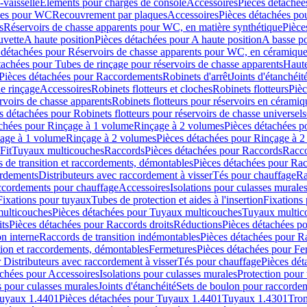
-vaisselle
Eléments pour charges de console
Accessoires
Pièces détachée
les pour WC
Recouvrement par plaques
Accessoires
Pièces détachées po
s
Réservoirs de chasse apparents pour WC, en matière synthétique
Pièce
uvette
A haute position
Pièces détachées pour A haute position
A basse po
 détachées pour Réservoirs de chasse apparents pour WC, en céramiqu
tachées pour Tubes de rinçage pour réservoirs de chasse apparents
Haute
Pièces détachées pour Raccordements
Robinets d'arrêt
Joints d'étanchéit
e rinçage
Accessoires
Robinets flotteurs et cloches
Robinets flotteurs
Pièc
rvoirs de chasse apparents
Robinets flotteurs pour réservoirs en céramiq
s détachées pour Robinets flotteurs pour réservoirs de chasse universels
achées pour Rinçage à 1 volume
Rinçage à 2 volumes
Pièces détachées p
çage à 1 volume
Rinçage à 2 volumes
Pièces détachées pour Rinçage à 
Fit
Tuyaux multicouches
Raccords
Pièces détachées pour Raccords
Racco
 de transition et raccordements, démontables
Pièces détachées pour Rac
ordements
Distributeurs avec raccordement à visser
Tés pour chauffage
Ra
ccordements pour chauffage
Accessoires
Isolations pour culasses murale
Fixations pour tuyaux
Tubes de protection et aides à l'insertion
Fixations
ulticouches
Pièces détachées pour Tuyaux multicouches
Tuyaux multic
ts
Pièces détachées pour Raccords droits
Réductions
Pièces détachées p
on interne
Raccords de transition indémontables
Pièces détachées pour Ra
tion et raccordements, démontables
Fermetures
Pièces détachées pour Fe
 Distributeurs avec raccordement à visser
Tés pour chauffage
Pièces dét
achées pour Accessoires
Isolations pour culasses murales
Protection pour 
s pour culasses murales
Joints d'étanchéité
Sets de boulon pour raccordem
uyaux 1.4401
Pièces détachées pour Tuyaux 1.4401
Tuyaux 1.4301
Tron