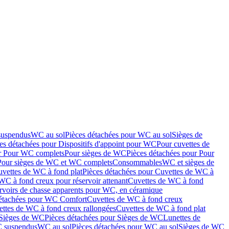
suspendus
WC au sol
Pièces détachées pour WC au sol
Sièges de
es détachées pour Dispositifs d'appoint pour WC
Pour cuvettes de
ur Pour WC complets
Pour sièges de WC
Pièces détachées pour Pour
Pour sièges de WC et WC complets
Consommables
WC et sièges de
vettes de WC à fond plat
Pièces détachées pour Cuvettes de WC à
WC à fond creux pour réservoir attenant
Cuvettes de WC à fond
rvoirs de chasse apparents pour WC, en céramique
détachées pour WC Comfort
Cuvettes de WC à fond creux
ettes de WC à fond creux rallongées
Cuvettes de WC à fond plat
Sièges de WC
Pièces détachées pour Sièges de WC
Lunettes de
C suspendus
WC au sol
Pièces détachées pour WC au sol
Sièges de WC