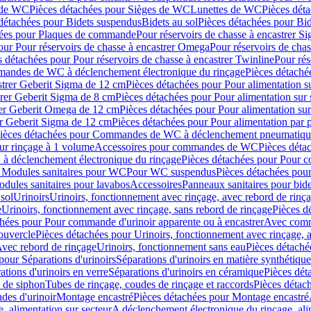
 de WC
Pièces détachées pour Sièges de WC
Lunettes de WC
Pièces dét
détachées pour Bidets suspendus
Bidets au sol
Pièces détachées pour Bid
hées pour Plaques de commande
Pour réservoirs de chasse à encastrer S
our Pour réservoirs de chasse à encastrer Omega
Pour réservoirs de cha
s détachées pour Pour réservoirs de chasse à encastrer Twinline
Pour rés
andes de WC à déclenchement électronique du rinçage
Pièces détach
astrer Geberit Sigma de 12 cm
Pièces détachées pour Pour alimentation su
strer Geberit Sigma de 8 cm
Pièces détachées pour Pour alimentation sur 
trer Geberit Omega de 12 cm
Pièces détachées pour Pour alimentation sur
rer Geberit Sigma de 12 cm
Pièces détachées pour Pour alimentation par p
ièces détachées pour Commandes de WC à déclenchement pneumatique
ur rinçage à 1 volume
Accessoires pour commandes de WC
Pièces dét
 déclenchement électronique du rinçage
Pièces détachées pour Pour 
r Modules sanitaires pour WC
Pour WC suspendus
Pièces détachées po
dules sanitaires pour lavabos
Accessoires
Panneaux sanitaires pour bide
sol
Urinoirs
Urinoirs, fonctionnement avec rinçage, avec rebord de rinç
e
Urinoirs, fonctionnement avec rinçage, sans rebord de rinçage
Pièces d
chées pour Pour commande d'urinoir apparente ou à encastrer
Avec comma
ouvercle
Pièces détachées pour Urinoirs, fonctionnement avec rinçage, 
Avec rebord de rinçage
Urinoirs, fonctionnement sans eau
Pièces détaché
pour Séparations d'urinoirs
Séparations d'urinoirs en matière synthétique
tions d'urinoirs en verre
Séparations d'urinoirs en céramique
Pièces dét
s de siphon
Tubes de rinçage, coudes de rinçage et raccords
Pièces détac
es d'urinoir
Montage encastré
Pièces détachées pour Montage encastré
, alimentation sur secteur
A déclenchement électronique du rinçage, ali