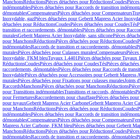
Manchons
Réductions
Pièces détachées pour Réductions
Coudes
Pièces
indémontables
Pièces détachées pour Raccords de transition indémont
démontables
Compensateurs
Pièces détachées pour Compensateurs
Tra
Inoxydable, gaz
Pièces détachées pour Geberit Mapress Acier Inoxyda
détachées pour Réductions
Coudes
Pièces détachées pour Coudes
Tés
P
transition et raccordements, démontables
Pièces détachées pour Raccor
murales
Geberit Mapress Acier Inoxydable, sans silicone
Pièces détach
pour Manchons
Réductions
Pièces détachées pour Réductions
Coudes
P
indémontables
Raccords de transition et raccordements, démontables
P
murales
Pièces détachées pour Culasses murales
Compensateurs
Pièces
Inoxydable, FKM bleu
Tuyaux 1.4401
Pièces détachées pour Tuyaux 
Réductions
Coudes
Pièces détachées pour Coudes
Tés
Pièces détachées
raccordements, démontables
Pièces détachées pour Raccords de transi
Inoxydable
Pièces détachées pour Accessoires pour Geberit Mapress 
murales
Pièces détachées pour Fixations pour culasses murales
Joints d
Raccords
Manchons
Pièces détachées pour Manchons
Réductions
Pièce
pour Transitions indémontables
Transitions et raccords, démontables
Pi
pour Fermetures
Raccordements pour chauffage
Pièces détachées pou
pour tuyaux
Geberit Mapress Acier Carbone
Geberit Mapress Acier C
pour Manchons
Réductions
Pièces détachées pour Réductions
Coudes
P
indémontables
Pièces détachées pour Raccords de transition indémont
démontables
Compensateurs
Pièces détachées pour Compensateurs
Fer
Mapress Acier Carbone, FKM bleu
Pièces détachées pour Geberit M
Manchons
Réductions
Pièces détachées pour Réductions
Coudes
Pièces
indémontables
Raccords de transition et raccordements, démontables
P