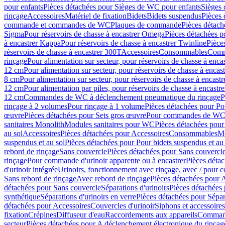
pour enfants
Pièces détachées pour Sièges de WC pour enfants
Sièges
rinçage
Accessoires
Matériel de fixation
Bidets
Bidets suspendus
Pièces 
commande et commandes de WC
Plaques de commande
Pièces détac
Sigma
Pour réservoirs de chasse à encastrer Omega
Pièces détachées p
à encastrer Kappa
Pour réservoirs de chasse à encastrer Twinline
Pièce
réservoirs de chasse à encastrer 300T
Accessoires
Consommables
Comm
rinçage
Pour alimentation sur secteur, pour réservoirs de chasse à enc
12 cm
Pour alimentation sur secteur, pour réservoirs de chasse à enca
8 cm
Pour alimentation sur secteur, pour réservoirs de chasse à encas
12 cm
Pour alimentation par piles, pour réservoirs de chasse à encast
12 cm
Commandes de WC à déclenchement pneumatique du rinçage
P
rinçage à 2 volumes
Pour rinçage à 1 volume
Pièces détachées pour Po
œuvre
Pièces détachées pour Sets gros œuvre
Pour commandes de WC à
sanitaires Monolith
Modules sanitaires pour WC
Pièces détachées pou
au sol
Accessoires
Pièces détachées pour Accessoires
Consommables
Mo
suspendus et au sol
Pièces détachées pour Pour bidets suspendus et au 
rebord de rinçage
Sans couvercle
Pièces détachées pour Sans couvercl
rinçage
Pour commande d'urinoir apparente ou à encastrer
Pièces déta
d'urinoir intégrée
Urinoirs, fonctionnement avec rinçage, avec / pour c
Sans rebord de rinçage
Avec rebord de rinçage
Pièces détachées pour 
détachées pour Sans couvercle
Séparations d'urinoirs
Pièces détachées 
synthétique
Séparations d'urinoirs en verre
Pièces détachées pour Sépara
détachées pour Accessoires
Couvercles d'urinoir
Siphons et accessoire
fixation
Crépines
Diffuseur d'eau
Raccordements aux appareils
Command
secteur
Pièces détachées pour A déclenchement électronique du rinçage