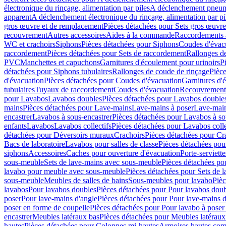
électronique du rinçage, alimentation par piles
A déclenchement pneum
apparent
A déclenchement électronique du rinçage, alimentation par pi
gros œuvre et de remplacement
Pièces détachées pour Sets gros œuvr
recouvrement
Autres accessoires
Aides à la commande
Raccordements a
WC et crachoirs
Siphons
Pièces détachées pour Siphons
Coudes d'évac
raccordement
Pièces détachées pour Sets de raccordement
Rallonges d
PVC
Manchettes et capuchons
Garnitures d'écoulement pour urinoirs
P
détachées pour Siphons tubulaires
Rallonges de coude de rinçage
Pièce
d'évacuation
Pièces détachées pour Coudes d'évacuation
Garnitures d'
tubulaires
Tuyaux de raccordement
Coudes d'évacuation
Recouvrement
pour Lavabos
Lavabos doubles
Pièces détachées pour Lavabos double
mains
Pièces détachées pour Lave-mains
Lave-mains à poser
Lave-main
encastrer
Lavabos à sous-encastrer
Pièces détachées pour Lavabos à so
enfants
Lavabos
Lavabos collectifs
Pièces détachées pour Lavabos colle
détachées pour Déversoirs muraux
Crachoirs
Pièces détachées pour Cr
Bacs de laboratoire
Lavabos pour salles de classe
Pièces détachées pou
siphons
Accessoires
Caches pour ouverture d'évacuation
Porte-serviette
sous-meuble
Sets de lave-mains avec sous-meuble
Pièces détachées po
lavabo pour meuble avec sous-meuble
Pièces détachées pour Sets de
sous-meuble
Meubles de salles de bains
Sous-meubles pour lavabo
Pièc
lavabos
Pour lavabos doubles
Pièces détachées pour Pour lavabos dou
poser
Pour lave-mains d'angle
Pièces détachées pour Pour lave-mains d
poser en forme de coupelle
Pièces détachées pour Pour lavabo à poser
encastrer
Meubles latéraux bas
Pièces détachées pour Meubles latéraux
hautes
Pièces détachées pour Colonnes mi-hautes
Armoires hautes com