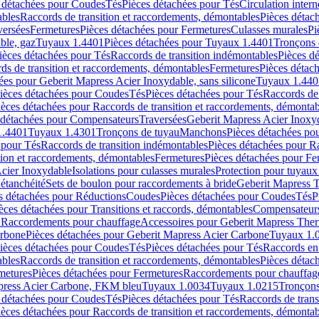
 détachées pour Coudes
Tés
Pièces détachées pour Tés
Circulation intern
ables
Raccords de transition et raccordements, démontables
Pièces détac
versées
Fermetures
Pièces détachées pour Fermetures
Culasses murales
Pi
ble, gaz
Tuyaux 1.4401
Pièces détachées pour Tuyaux 1.4401
Tronçons 
ièces détachées pour Tés
Raccords de transition indémontables
Pièces d
ds de transition et raccordements, démontables
Fermetures
Pièces détac
ées pour Geberit Mapress Acier Inoxydable, sans silicone
Tuyaux 1.440
ièces détachées pour Coudes
Tés
Pièces détachées pour Tés
Raccords de 
ièces détachées pour Raccords de transition et raccordements, démontab
 détachées pour Compensateurs
Traversées
Geberit Mapress Acier Inox
1.4401
Tuyaux 1.4301
Tronçons de tuyau
Manchons
Pièces détachées p
 pour Tés
Raccords de transition indémontables
Pièces détachées pour Ra
tion et raccordements, démontables
Fermetures
Pièces détachées pour Fe
Acier Inoxydable
Isolations pour culasses murales
Protection pour tuyaux
'étanchéité
Sets de boulon pour raccordements à bride
Geberit Mapress 
s détachées pour Réductions
Coudes
Pièces détachées pour Coudes
Tés
P
èces détachées pour Transitions et raccords, démontables
Compensateur
r Raccordements pour chauffage
Accessoires pour Geberit Mapress The
arbone
Pièces détachées pour Geberit Mapress Acier Carbone
Tuyaux 1.
ièces détachées pour Coudes
Tés
Pièces détachées pour Tés
Raccords en
ables
Raccords de transition et raccordements, démontables
Pièces détac
metures
Pièces détachées pour Fermetures
Raccordements pour chauffag
apress Acier Carbone, FKM bleu
Tuyaux 1.0034
Tuyaux 1.0215
Tronçons
 détachées pour Coudes
Tés
Pièces détachées pour Tés
Raccords de trans
ièces détachées pour Raccords de transition et raccordements, démontab