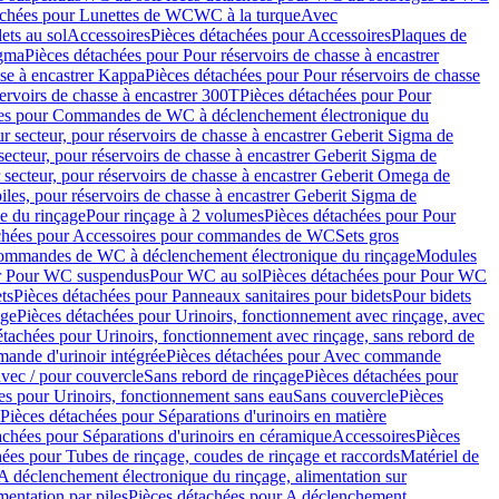
achées pour Lunettes de WC
WC à la turque
Avec
ets au sol
Accessoires
Pièces détachées pour Accessoires
Plaques de
igma
Pièces détachées pour Pour réservoirs de chasse à encastrer
sse à encastrer Kappa
Pièces détachées pour Pour réservoirs de chasse
ervoirs de chasse à encastrer 300T
Pièces détachées pour Pour
ées pour Commandes de WC à déclenchement électronique du
r secteur, pour réservoirs de chasse à encastrer Geberit Sigma de
secteur, pour réservoirs de chasse à encastrer Geberit Sigma de
 secteur, pour réservoirs de chasse à encastrer Geberit Omega de
iles, pour réservoirs de chasse à encastrer Geberit Sigma de
 du rinçage
Pour rinçage à 2 volumes
Pièces détachées pour Pour
achées pour Accessoires pour commandes de WC
Sets gros
commandes de WC à déclenchement électronique du rinçage
Modules
ur Pour WC suspendus
Pour WC au sol
Pièces détachées pour Pour WC
ts
Pièces détachées pour Panneaux sanitaires pour bidets
Pour bidets
age
Pièces détachées pour Urinoirs, fonctionnement avec rinçage, avec
étachées pour Urinoirs, fonctionnement avec rinçage, sans rebord de
nde d'urinoir intégrée
Pièces détachées pour Avec commande
avec / pour couvercle
Sans rebord de rinçage
Pièces détachées pour
es pour Urinoirs, fonctionnement sans eau
Sans couvercle
Pièces
Pièces détachées pour Séparations d'urinoirs en matière
achées pour Séparations d'urinoirs en céramique
Accessoires
Pièces
hées pour Tubes de rinçage, coudes de rinçage et raccords
Matériel de
A déclenchement électronique du rinçage, alimentation sur
mentation par piles
Pièces détachées pour A déclenchement