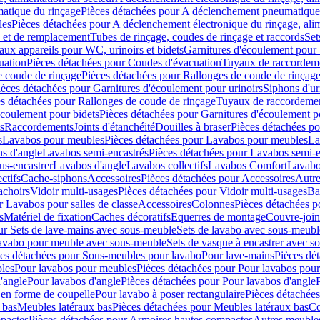
atique du rinçage
Pièces détachées pour A déclenchement pneumatique
les
Pièces détachées pour A déclenchement électronique du rinçage, alim
e et de remplacement
Tubes de rinçage, coudes de rinçage et raccords
Set
ux appareils pour WC, urinoirs et bidets
Garnitures d'écoulement pour
uation
Pièces détachées pour Coudes d'évacuation
Tuyaux de raccordem
e coude de rinçage
Pièces détachées pour Rallonges de coude de rinçag
ièces détachées pour Garnitures d'écoulement pour urinoirs
Siphons d'ur
s détachées pour Rallonges de coude de rinçage
Tuyaux de raccordeme
écoulement pour bidets
Pièces détachées pour Garnitures d'écoulement p
s
Raccordements
Joints d'étanchéité
Douilles à braser
Pièces détachées po
s
Lavabos pour meubles
Pièces détachées pour Lavabos pour meubles
La
s d'angle
Lavabos semi-encastrés
Pièces détachées pour Lavabos semi-e
us-encastrer
Lavabos d'angle
Lavabos collectifs
Lavabos Comfort
Lavabo
ctifs
Cache-siphons
Accessoires
Pièces détachées pour Accessoires
Autre
achoirs
Vidoir multi-usages
Pièces détachées pour Vidoir multi-usages
Ba
r Lavabos pour salles de classe
Accessoires
Colonnes
Pièces détachées 
s
Matériel de fixation
Caches décoratifs
Equerres de montage
Couvre-join
ur Sets de lave-mains avec sous-meuble
Sets de lavabo avec sous-meubl
 lavabo pour meuble avec sous-meuble
Sets de vasque à encastrer avec s
es détachées pour Sous-meubles pour lavabo
Pour lave-mains
Pièces dé
bles
Pour lavabos pour meubles
Pièces détachées pour Pour lavabos pou
'angle
Pour lavabos d'angle
Pièces détachées pour Pour lavabos d'angle
 en forme de coupelle
Pour lavabo à poser rectangulaire
Pièces détachées
 bas
Meubles latéraux bas
Pièces détachées pour Meubles latéraux bas
Co
pactes
Pièces détachées pour Armoires hautes compactes
Autres meuble