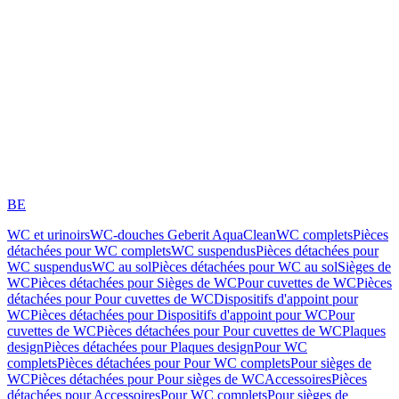
BE
WC et urinoirs
WC-douches Geberit AquaClean
WC complets
Pièces
détachées pour WC complets
WC suspendus
Pièces détachées pour
WC suspendus
WC au sol
Pièces détachées pour WC au sol
Sièges de
WC
Pièces détachées pour Sièges de WC
Pour cuvettes de WC
Pièces
détachées pour Pour cuvettes de WC
Dispositifs d'appoint pour
WC
Pièces détachées pour Dispositifs d'appoint pour WC
Pour
cuvettes de WC
Pièces détachées pour Pour cuvettes de WC
Plaques
design
Pièces détachées pour Plaques design
Pour WC
complets
Pièces détachées pour Pour WC complets
Pour sièges de
WC
Pièces détachées pour Pour sièges de WC
Accessoires
Pièces
détachées pour Accessoires
Pour WC complets
Pour sièges de