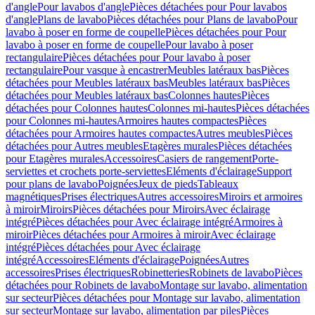
d'angle
Pour lavabos d'angle
Pièces détachées pour Pour lavabos
d'angle
Plans de lavabo
Pièces détachées pour Plans de lavabo
Pour
lavabo à poser en forme de coupelle
Pièces détachées pour Pour
lavabo à poser en forme de coupelle
Pour lavabo à poser
rectangulaire
Pièces détachées pour Pour lavabo à poser
rectangulaire
Pour vasque à encastrer
Meubles latéraux bas
Pièces
détachées pour Meubles latéraux bas
Meubles latéraux bas
Pièces
détachées pour Meubles latéraux bas
Colonnes hautes
Pièces
détachées pour Colonnes hautes
Colonnes mi-hautes
Pièces détachées
pour Colonnes mi-hautes
Armoires hautes compactes
Pièces
détachées pour Armoires hautes compactes
Autres meubles
Pièces
détachées pour Autres meubles
Etagères murales
Pièces détachées
pour Etagères murales
Accessoires
Casiers de rangement
Porte-
serviettes et crochets porte-serviettes
Eléments d'éclairage
Support
pour plans de lavabo
Poignées
Jeux de pieds
Tableaux
magnétiques
Prises électriques
Autres accessoires
Miroirs et armoires
à miroir
Miroirs
Pièces détachées pour Miroirs
Avec éclairage
intégré
Pièces détachées pour Avec éclairage intégré
Armoires à
miroir
Pièces détachées pour Armoires à miroir
Avec éclairage
intégré
Pièces détachées pour Avec éclairage
intégré
Accessoires
Eléments d'éclairage
Poignées
Autres
accessoires
Prises électriques
Robinetteries
Robinets de lavabo
Pièces
détachées pour Robinets de lavabo
Montage sur lavabo, alimentation
sur secteur
Pièces détachées pour Montage sur lavabo, alimentation
sur secteur
Montage sur lavabo, alimentation par piles
Pièces