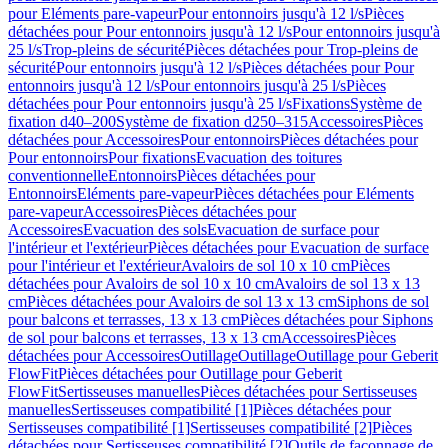
pour Eléments pare-vapeur
Pour entonnoirs jusqu'à 12 l/s
Pièces
détachées pour Pour entonnoirs jusqu'à 12 l/s
Pour entonnoirs jusqu'à
25 l/s
Trop-pleins de sécurité
Pièces détachées pour Trop-pleins de
sécurité
Pour entonnoirs jusqu'à 12 l/s
Pièces détachées pour Pour
entonnoirs jusqu'à 12 l/s
Pour entonnoirs jusqu'à 25 l/s
Pièces
détachées pour Pour entonnoirs jusqu'à 25 l/s
Fixations
Système de
fixation d40–200
Système de fixation d250–315
Accessoires
Pièces
détachées pour Accessoires
Pour entonnoirs
Pièces détachées pour
Pour entonnoirs
Pour fixations
Evacuation des toitures
conventionnelle
Entonnoirs
Pièces détachées pour
Entonnoirs
Eléments pare-vapeur
Pièces détachées pour Eléments
pare-vapeur
Accessoires
Pièces détachées pour
Accessoires
Evacuation des sols
Evacuation de surface pour
l'intérieur et l'extérieur
Pièces détachées pour Evacuation de surface
pour l'intérieur et l'extérieur
Avaloirs de sol 10 x 10 cm
Pièces
détachées pour Avaloirs de sol 10 x 10 cm
Avaloirs de sol 13 x 13
cm
Pièces détachées pour Avaloirs de sol 13 x 13 cm
Siphons de sol
pour balcons et terrasses, 13 x 13 cm
Pièces détachées pour Siphons
de sol pour balcons et terrasses, 13 x 13 cm
Accessoires
Pièces
détachées pour Accessoires
Outillage
Outillage
Outillage pour Geberit
FlowFit
Pièces détachées pour Outillage pour Geberit
FlowFit
Sertisseuses manuelles
Pièces détachées pour Sertisseuses
manuelles
Sertisseuses compatibilité [1]
Pièces détachées pour
Sertisseuses compatibilité [1]
Sertisseuses compatibilité [2]
Pièces
détachées pour Sertisseuses compatibilité [2]
Outils de façonnage de