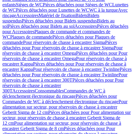
enfants
Sièges de WC
Pièces détachées pour Sièges de WC
Lunettes
de WC
Pièces détachées pour Lunettes de WC
WC à la turque
Avec
rinçage
Accessoires
Matériel de fixation
Bidets
Bidets
suspendus
Pièces détachées pour Bidets suspendus
Bidets au
sol
Pièces détachées pour Bidets au sol
Accessoires
Pièces détachées
pour Accessoires
Plaques de commande et commandes de
WC
Plaques de commande
Pièces détachées pour Plaques de
commande
Pour réservoirs de chasse à encastrer Sigma
Pièces
détachées pour Pour réservoirs de chasse à encastrer Sigma
Pour
réservoirs de chasse à encastrer Omega
Pièces détachées pour Pour
réservoirs de chasse à encastrer Omega
Pour réservoirs de chasse à
encastrer Kappa
Pièces détachées pour Pour réservoirs de chasse à
encastrer Kappa
Pour réservoirs de chasse à encastrer Twinline
Pièces
détachées pour Pour réservoirs de chasse à encastrer Twinline
Pour
réservoirs de chasse à encastrer 300T
Pièces détachées pour Pour
réservoirs de chasse à encastrer
300T
Accessoires
Consommables
Commandes de WC à
déclenchement électronique du rinçage
Pièces détachées pour
Commandes de WC à déclenchement électronique du rinçage
Pour
alimentation sur secteur, pour réservoirs de chasse à encastrer
Geberit Sigma de 12 cm
Pièces détachées pour Pour alimentation sur
secteur, pour réservoirs de chasse à encastrer Geberit Sigma de
12 cm
Pour alimentation sur secteur, pour réservoirs de chasse à
encastrer Geberit Sigma de 8 cm
Pièces détachées pour Pour
alimentation sur secteur, pour réservoirs de chasse à encastrer