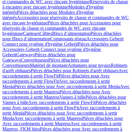
et commandes de WC avec rinçage hygiénique
Réservoirs de chasse
à encastrer avec rinçage hygiénique
Modules d'hygiène
intégrés
Pièces détachées pour Modules d'hygiène
intégrés
Accessoires pour réservoirs de chasse et commandes de WC
avec rinçage hygiénique
Pièces détachées pour Accessoires pour
réservoirs de chasse et commandes de WC avec rinçage
hygiénique
Capteurs
Câbles
Blocs d’alimentation
Pièces détachées
pour Blocs d’alimentation
Composants réseau
Accessoires Geberit
Connect pour système d'hygiène Geberit
Pièces détachées pour
Accessoires Geberit Connect pour système d'hygiène
Geberit
Gateways
Pièces détachées pour
Gateways
Convertisseurs
Pièces détachées pour
Convertisseurs
Matériel de montage
Armatures pour tuyaux
Robinets
d'arrêt obliques
Pièces détachées pour Robinets d'arrêt obliques
Avec
raccordements à sertir FlowFit
Pièces détachées pour Avec
raccordements à sertir FlowFit
Avec raccordements à sertir
Mepla
Pièces détachées pour Avec raccordements à sertir Mepla
Avec
raccordements à sertir Mapress
Pièces détachées pour Avec
raccordements à sertir Mapress
Vannes à bille
Pièces détachées pour
Vannes à bille
Avec raccordements à sertir FlowFit
Pièces détachées
pour Avec raccordements à sertir FlowFit
Avec raccordements à
sertir Mepla
Pièces détachées pour Avec raccordements à sertir
Mepla
Avec raccordements à sertir Mapress
Pièces détachées pour
Avec raccordements à sertir Mapress
Avec raccordements à sertir
Mapress, FKM bleu
Pièces détachées pour Avec raccordements à