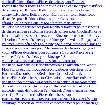
cloches
Robinets flotteurs
Pièces détachées pour Robinets
flotteurs
Robinets flotteurs pour réservoirs de chasse apparents
Pièces
détachées pour Robinets flotteurs pour réservoirs de chasse
apparents
Robinets flotteurs pour réservoirs en céramique
Pièces
détachées pour Robinets flotteurs pour réservoirs en
céramique
Robinets flotteurs pour réservoirs de chasse
universels
Pièces détachées pour Robinets flotteurs pour réservoirs
de chasse universels
Cloches
Pièces détachées pour Cloches
Rinçage
interrompable
Pièces détachées pour Rinçage interrompable
Rinçage
à 1 volume
Pièces détachées pour Rinçage à 1 volume
Rinçage à 2
volumes
Pièces détachées pour Rinçage à 2 volumes
Mécanismes de
chasse
Pièces détachées pour Mécanismes de chasse
Rinçage à 1
volume
Pièces détachées pour Rinçage à 1 volume
Rinçage à 2
volumes
Pièces détachées pour Rinçage à 2
volumes
Accessoires
Butons-poussoirs
Raccords de
transition
Bouchons de fermeture
Systèmes d'alimentation
Geberit
FlowFit
Tuyaux multicouches
Raccords
Pièces détachées pour
Raccords
Raccords droits
Réductions
Coudes
Tés
Circulation
interne
Pièces détachées pour Circulation interne
Raccords de
transition indémontables
Raccords de transition et raccordements,
démontables
Pièces détachées pour Raccords de transition et
raccordements, démontables
Fermetures
Boîtiers d’encastrement
électrique
Raccordements
Pièces détachées pour
Raccordements
Distributeurs avec raccordement à visser
Tés pour
chauffage
Raccords de transition et raccordements pour chauffage,