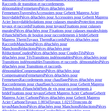
Raccords de transition et raccordements,
démontables
Fermetures
Pièces détachées pour
Fermetures
Traversées
Accessoires pour Geberit Mapress Acier
Inoxydable
Pièces détachées pour Accessoires pour Geberit Mapress
Acier Inoxydable
Isolations pour culasses murales
Protection pour
tuyaux et raccords
Fixations pour tuyaux
Fixations pour culasses
murales
Pièces détachées pour Fixations pour culasses murales
Joints
d'étanchéité
Sets de boulon pour raccordements à bride
Geberit
Mapress Therm
Tuyaux Therm
Raccords
Pièces détachées pour
Raccords
Manchons
Pièces détachées pour
Manchons
Réductions
Pièces détachées pour
Réductions
Coudes
Pièces détachées pour Coudes
Tés
Pièces
détachées pour Tés
Transitions indémontables
Pièces détachées pour
Transitions indémontables
Transitions et raccords, démontables
Pièces
détachées pour Transitions et raccords,
démontables
Compensateurs
Pièces détachées pour
Compensateurs
Fermetures
Pièces détachées pour
Fermetures
Raccordements pour chauffage
Pièces détachées pour
Raccordements pour chauffage
Accessoires pour Geberit Mapress
Therm
Joints d'étanchéité
Sets de vis pour raccordements à
bride
Fixations pour tuyaux
Geberit Mapress Acier Carbone
Geberit
Mapress Acier Carbone
Pièces détachées pour Geberit Mapress
Acier Carbone
Tuyaux 1.0034
Tuyaux 1.0215
Tronçons de
tuyau
Manchons
Pièces détachées pour Manchons
Réductions
Pièces
détachées pour Réductions
Coudes
Pièces détachées pour