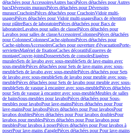
détachées pour Accessoires
Autres bacs
Pièces détachées pour Autres
bacs
Déversoirs muraux
Pièces détachées pour Déversoirs
muraux
Crachoirs
Pièces détachées pour Crachoirs
Vidoir multi-
usages
Pièces détachées pour Vidoir multi-usages
Bacs de rétention
pour plâtre
Bacs de laboratoire
Pièces détachées pour Bacs de
laboratoire
Lavabos pour salles de classe
Pièces détachées pour
Lavabos pour salles de classe
Accessoires
Colonnes
Pièces détachées
pour Colonnes
Colonnes
Cache-siphons
Pièces détachées pour
Cache-siphons
Accessoires
Caches pour ouverture d'évacuation
Porte-
serviettes
Matériel de fixation
Caches décoratifs
Equerres de
montage
Couvre-joints
Dosserets
Sets de consoles
Etagères
murales
Sets de lavabo avec sous-meuble
Sets de lave-mains avec
sous-meuble
Pièces détachées pour Sets de lave-mains avec sous-
meuble
Sets de lavabo avec sous-meuble
Pièces détachées pour Sets
de lavabo avec sous-meuble
Sets de lavabo pour meuble avec sous-
meuble
Pièces détachées pour Sets de lavabo pour meuble avec sous-
meuble
Sets de vasque à encastrer avec sous-meuble
Pièces détachées
pour Sets de vasque à encastrer avec sous-meuble
Meubles de salles
de bains
Sous-meubles pour lavabo
Pièces détachées pour Sous-
meubles pour lavabo
Pour lave-mains
Pièces détachées pour Pour
lave-mains
Pour lavabos
Pièces détachées pour Pour lavabos
Pour
lavabos doubles
Pièces détachées pour Pour lavabos doubles
Pour
lavabos pour meubles
Pièces détachées pour Pour lavabos pour
meubles
Pour lavabos à poser
Pièces détachées pour Pour lavabos à
poser
Pour lave-mains d'angle
Pièces détachées pour Pour lave-mains