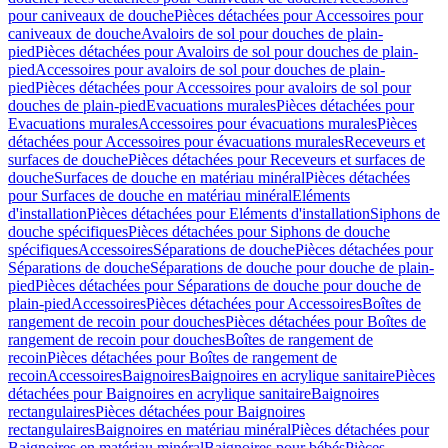
pour caniveaux de douche
Pièces détachées pour Accessoires pour
caniveaux de douche
Avaloirs de sol pour douches de plain-
pied
Pièces détachées pour Avaloirs de sol pour douches de plain-
pied
Accessoires pour avaloirs de sol pour douches de plain-
pied
Pièces détachées pour Accessoires pour avaloirs de sol pour
douches de plain-pied
Evacuations murales
Pièces détachées pour
Evacuations murales
Accessoires pour évacuations murales
Pièces
détachées pour Accessoires pour évacuations murales
Receveurs et
surfaces de douche
Pièces détachées pour Receveurs et surfaces de
douche
Surfaces de douche en matériau minéral
Pièces détachées
pour Surfaces de douche en matériau minéral
Eléments
d'installation
Pièces détachées pour Eléments d'installation
Siphons de
douche spécifiques
Pièces détachées pour Siphons de douche
spécifiques
Accessoires
Séparations de douche
Pièces détachées pour
Séparations de douche
Séparations de douche pour douche de plain-
pied
Pièces détachées pour Séparations de douche pour douche de
plain-pied
Accessoires
Pièces détachées pour Accessoires
Boîtes de
rangement de recoin pour douches
Pièces détachées pour Boîtes de
rangement de recoin pour douches
Boîtes de rangement de
recoin
Pièces détachées pour Boîtes de rangement de
recoin
Accessoires
Baignoires
Baignoires en acrylique sanitaire
Pièces
détachées pour Baignoires en acrylique sanitaire
Baignoires
rectangulaires
Pièces détachées pour Baignoires
rectangulaires
Baignoires en matériau minéral
Pièces détachées pour
Baignoires en matériau minéral
Baignoires pour bébés
Pièces