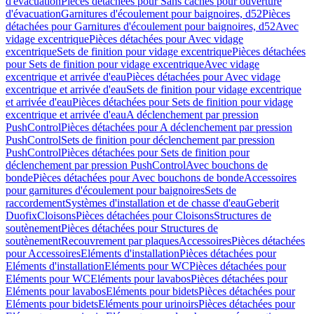
d'évacuation
Pièces détachées pour Sans caches pour ouverture
d'évacuation
Garnitures d'écoulement pour baignoires, d52
Pièces
détachées pour Garnitures d'écoulement pour baignoires, d52
Avec
vidage excentrique
Pièces détachées pour Avec vidage
excentrique
Sets de finition pour vidage excentrique
Pièces détachées
pour Sets de finition pour vidage excentrique
Avec vidage
excentrique et arrivée d'eau
Pièces détachées pour Avec vidage
excentrique et arrivée d'eau
Sets de finition pour vidage excentrique
et arrivée d'eau
Pièces détachées pour Sets de finition pour vidage
excentrique et arrivée d'eau
A déclenchement par pression
PushControl
Pièces détachées pour A déclenchement par pression
PushControl
Sets de finition pour déclenchement par pression
PushControl
Pièces détachées pour Sets de finition pour
déclenchement par pression PushControl
Avec bouchons de
bonde
Pièces détachées pour Avec bouchons de bonde
Accessoires
pour garnitures d'écoulement pour baignoires
Sets de
raccordement
Systèmes d'installation et de chasse d'eau
Geberit
Duofix
Cloisons
Pièces détachées pour Cloisons
Structures de
soutènement
Pièces détachées pour Structures de
soutènement
Recouvrement par plaques
Accessoires
Pièces détachées
pour Accessoires
Eléments d'installation
Pièces détachées pour
Eléments d'installation
Eléments pour WC
Pièces détachées pour
Eléments pour WC
Eléments pour lavabos
Pièces détachées pour
Eléments pour lavabos
Eléments pour bidets
Pièces détachées pour
Eléments pour bidets
Eléments pour urinoirs
Pièces détachées pour