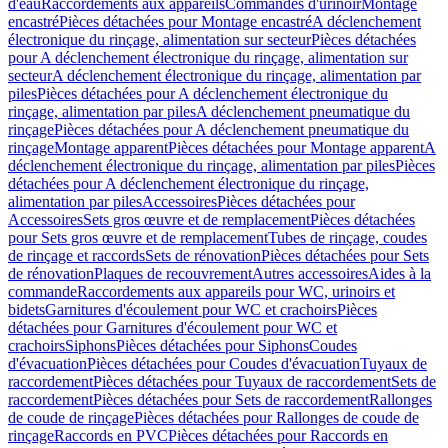
d'eau
Raccordements aux appareils
Commandes d'urinoir
Montage
encastré
Pièces détachées pour Montage encastré
A déclenchement
électronique du rinçage, alimentation sur secteur
Pièces détachées
pour A déclenchement électronique du rinçage, alimentation sur
secteur
A déclenchement électronique du rinçage, alimentation par
piles
Pièces détachées pour A déclenchement électronique du
rinçage, alimentation par piles
A déclenchement pneumatique du
rinçage
Pièces détachées pour A déclenchement pneumatique du
rinçage
Montage apparent
Pièces détachées pour Montage apparent
A
déclenchement électronique du rinçage, alimentation par piles
Pièces
détachées pour A déclenchement électronique du rinçage,
alimentation par piles
Accessoires
Pièces détachées pour
Accessoires
Sets gros œuvre et de remplacement
Pièces détachées
pour Sets gros œuvre et de remplacement
Tubes de rinçage, coudes
de rinçage et raccords
Sets de rénovation
Pièces détachées pour Sets
de rénovation
Plaques de recouvrement
Autres accessoires
Aides à la
commande
Raccordements aux appareils pour WC, urinoirs et
bidets
Garnitures d'écoulement pour WC et crachoirs
Pièces
détachées pour Garnitures d'écoulement pour WC et
crachoirs
Siphons
Pièces détachées pour Siphons
Coudes
d'évacuation
Pièces détachées pour Coudes d'évacuation
Tuyaux de
raccordement
Pièces détachées pour Tuyaux de raccordement
Sets de
raccordement
Pièces détachées pour Sets de raccordement
Rallonges
de coude de rinçage
Pièces détachées pour Rallonges de coude de
rinçage
Raccords en PVC
Pièces détachées pour Raccords en