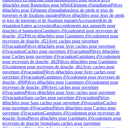
détachées pour Baignoires pour bébés
Eléments d'installation
Pièces
détachées pour Eléments d'installation
Jeux de pieds et jeux de
traverses et de fixations murales
Pièces détachées pour Jeux de pieds
et jeux de traverses et de fixations murales
Accessoires
Kits de
réparation
Autres accessoires
Raccordements aux appareils pour
douches et baignoires
Garnitures d'écoulement pour receveurs de
douche, d52
Pièces détachées pour Garnitures d'écoulement pour
receveurs de douche, d52
Avec caches pour ouverture
d'évacuation
Pièces détachées pour Avec caches pour ouverture
d'évacuation
Caches pour ouverture d'évacuation
Pièces détachées
pour Caches pour ouverture d'évacuation
Garnitures d'écoulement
pour receveurs de douche, d62
Pièces détachées pour Garnitures
d'écoulement pour receveurs de douche, d62
Avec caches pour
ouverture d'évacuation
Pièces détachées pour Avec caches pour
ouverture d'évacuation
Garnitures d'écoulement pour receveurs de
douche, d90
Pièces détachées pour Garnitures d'écoulement pour
receveurs de douche, d90
Avec caches pour ouverture
d'évacuation
Pièces détachées pour Avec caches pour ouverture
d'évacuation
Sans caches pour ouverture d'évacuation
Pièces
détachées pour Sans caches pour ouverture d'évacuation
Caches
pour ouverture d'évacuation
Pièces détachées pour Caches pour
ouverture d'évacuation
Garnitures d'écoulement pour receveurs de
douche Sestra
Pièces détachées pour Garnitures d'écoulement pour
receveurs de douche Sestra
Sans caches pour ouverture