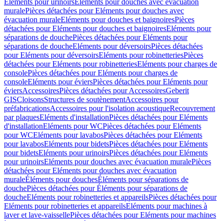
Eléments pour urinoirs
Eléments pour douches avec évacuation
murale
Pièces détachées pour Eléments pour douches avec
évacuation murale
Eléments pour douches et baignoires
Pièces
détachées pour Eléments pour douches et baignoires
Eléments pour
séparations de douche
Pièces détachées pour Eléments pour
séparations de douche
Eléments pour déversoirs
Pièces détachées
pour Eléments pour déversoirs
Eléments pour robinetteries
Pièces
détachées pour Eléments pour robinetteries
Eléments pour charges de
console
Pièces détachées pour Eléments pour charges de
console
Eléments pour éviers
Pièces détachées pour Eléments pour
éviers
Accessoires
Pièces détachées pour Accessoires
Geberit
GIS
Cloisons
Structures de soutènement
Accessoires pour
préfabrications
Accessoires pour l'isolation acoustique
Recouvrement
par plaques
Eléments d'installation
Pièces détachées pour Eléments
d'installation
Eléments pour WC
Pièces détachées pour Eléments
pour WC
Eléments pour lavabos
Pièces détachées pour Eléments
pour lavabos
Eléments pour bidets
Pièces détachées pour Eléments
pour bidets
Eléments pour urinoirs
Pièces détachées pour Eléments
pour urinoirs
Eléments pour douches avec évacuation murale
Pièces
détachées pour Eléments pour douches avec évacuation
murale
Éléments pour douches
Éléments pour séparations de
douche
Pièces détachées pour Éléments pour séparations de
douche
Eléments pour robinetteries et appareils
Pièces détachées pour
Eléments pour robinetteries et appareils
Eléments pour machines à
laver et lave-vaisselle
Pièces détachées pour Eléments pour machines