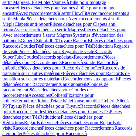
sertir Mapress, FKM bleu
Vannes à bille pour montage
encastré
Pièces détachées pour Vannes à bille pour montage
encastré
Avec raccordements à sertir FlowFit
Avec raccordements à
sertir Mepla
Pièces détachées pour Avec raccordements à sertir
Mepla
Clapets anti-retour
Pièces détachées pour Clapets anti-
retour
Avec raccordements à sertir Mapress
Pièces détachées pour
Avec raccordements à sertir Mapress
Systèmes d'évacuation des
bâtiments
Geberit Silent-db20
Tuyaux
Raccords
Pièces détachées pour
Raccords
Coudes
Tés
Pièces détachées pour Tés
Réductions
Regards
de visite
Pièces détachées pour Regards de visite
Raccords
SuperTube
Coudes
Raccords spéciaux
Raccordements
Pièces
détachées pour Raccordements
Raccords à souder
Raccords à
emboîter
Pièces détachées pour Raccords à emboîter
Raccords de
transition sur d'autres matériaux
Pièces détachées pour Raccords de
transition sur d'autres matériaux
Raccordements aux appareils
Pièces
détachées pour Raccordements aux appareils
Coudes de
raccordement
Pièces détachées pour Coudes de
raccordement
Accessoires
Colliers
Fixations pour
colliers
Fermetures
Joints d'étanchéité
Consommables
Geberit Silent-
PP
Tuyaux
Pièces détachées pour Tuyaux
Raccords
Pièces détachées
pour Raccords
Coudes
Pièces détachées pour Coudes
Tés
Pièces
détachées pour Tés
Réductions
Pièces détachées pour
Réductions
Regards de visite
Pièces détachées pour Regards de
visite
Raccordements
Pièces détachées pour Raccordements
Raccords
à emboîter
Pièces détachées pour Raccords à