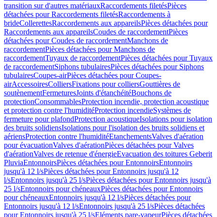
transition sur d'autres matériaux
Raccordements filetés
Pièces
détachées pour Raccordements filetés
Raccordements à
bride
Collerettes
Raccordements aux appareils
Pièces détachées pour
Raccordements aux appareils
Coudes de raccordement
Pièces
détachées pour Coudes de raccordement
Manchons de
raccordement
Pièces détachées pour Manchons de
raccordement
Tuyaux de raccordement
Pièces détachées pour Tuyaux
de raccordement
Siphons tubulaires
Pièces détachées pour Siphons
tubulaires
Coupes-air
Pièces détachées pour Coupes-
air
Accessoires
Colliers
Fixations pour colliers
Gouttières de
soutènement
Fermetures
Joints d'étanchéité
Bouchons de
protection
Consommables
Protection incendie, protection acoustique
et protection contre l'humidité
Protection incendie
Systèmes de
fermeture pour plafond
Protection acoustique
Isolations pour isolation
des bruits solidiens
Isolations pour l'isolation des bruits solidiens et
aériens
Protection contre l'humidité
Etanchements
Valves d'aération
pour évacuation
Valves d'aération
Pièces détachées pour Valves
d'aération
Valves de retenue d'énergie
Evacuation des toitures Geberit
Pluvia
Entonnoirs
Pièces détachées pour Entonnoirs
Entonnoirs
jusqu'à 12 l/s
Pièces détachées pour Entonnoirs jusqu'à 12
l/s
Entonnoirs jusqu'à 25 l/s
Pièces détachées pour Entonnoirs jusqu'à
25 l/s
Entonnoirs pour chéneaux
Pièces détachées pour Entonnoirs
pour chéneaux
Entonnoirs jusqu'à 12 l/s
Pièces détachées pour
Entonnoirs jusqu'à 12 l/s
Entonnoirs jusqu'à 25 l/s
Pièces détachées
pour Entonnoirs jusqu'à 25 l/s
Eléments pare-vapeur
Pièces détachées