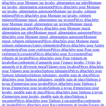
détachées pour Montage sur lavabo, alimentation par piles
Montage
sur lavabo, alimentation autonome
Pièces détachées pour Montage
sur lavabo, alimentation autonome
Montage sur lavabo, robinets
mitigeur
Pièces détachées pour Montage sur lavabo, robinets
mitigeur
Montage mural, alimentation sur secteur
Pièces détachées
pour Montage mural, alimentation sur secteur
Montage mural,
alimentation par piles
Pièces détachées pour Montage mural,
alimentation par piles
Montage mural, alimentation autonome
Pièces
détachées pour Montage mural, alimentation autonome
Montage
mural, robinets mélangeurs
Pièces détachées pour Montage mural,
robinets mélangeurs
Autres robinetteries
Pièces détachées pour Autres
robinetteries
Pour zone extérieure
Pièces détachées pour Pour zone
extérieure
Accessoires
Pièces détachées pour Accessoires
Pour
robinets de lavabo
Pièces détachées pour Pour robinets de
lavabo
Raccordements d’appareils pour l’espace lavabo, l’évier, les
appareils et le déversoir mural
Vidages pour lavabos
Pièces détachées
pour Vidages pour lavabos
Siphons tubulaires
Pièces détachées pour
Siphons tubulaires
Siphons tubulaires, modèle gain de place
Pièces
détachées pour Siphons tubulaires, modèle gain de place
Siphons à
tuyau d'immersion pour lavabo
Pièces détachées pour Siphons à
tuyau d'immersion pour lavabo
Siphons à tuyau d'immersion pour
lavabo, modèle gain de place
Pièces détachées pour Siphons à tuyau
d'immersion pour lavabo, modèle gain de place
Siphons à
encastrer
Pièces détachées pour Siphons à encastrer
Raccordements
de lavabo
Pièces détachées pour Raccordements de lavabo
Tuyaux de