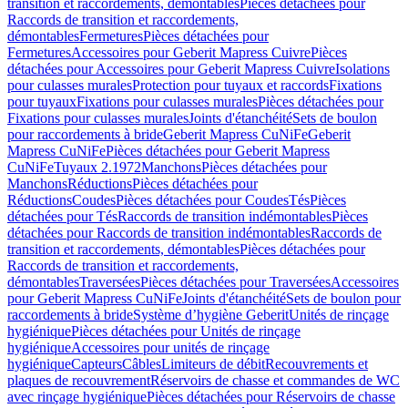
transition et raccordements, démontables
Pièces détachées pour
Raccords de transition et raccordements,
démontables
Fermetures
Pièces détachées pour
Fermetures
Accessoires pour Geberit Mapress Cuivre
Pièces
détachées pour Accessoires pour Geberit Mapress Cuivre
Isolations
pour culasses murales
Protection pour tuyaux et raccords
Fixations
pour tuyaux
Fixations pour culasses murales
Pièces détachées pour
Fixations pour culasses murales
Joints d'étanchéité
Sets de boulon
pour raccordements à bride
Geberit Mapress CuNiFe
Geberit
Mapress CuNiFe
Pièces détachées pour Geberit Mapress
CuNiFe
Tuyaux 2.1972
Manchons
Pièces détachées pour
Manchons
Réductions
Pièces détachées pour
Réductions
Coudes
Pièces détachées pour Coudes
Tés
Pièces
détachées pour Tés
Raccords de transition indémontables
Pièces
détachées pour Raccords de transition indémontables
Raccords de
transition et raccordements, démontables
Pièces détachées pour
Raccords de transition et raccordements,
démontables
Traversées
Pièces détachées pour Traversées
Accessoires
pour Geberit Mapress CuNiFe
Joints d'étanchéité
Sets de boulon pour
raccordements à bride
Système d’hygiène Geberit
Unités de rinçage
hygiénique
Pièces détachées pour Unités de rinçage
hygiénique
Accessoires pour unités de rinçage
hygiénique
Capteurs
Câbles
Limiteurs de débit
Recouvrements et
plaques de recouvrement
Réservoirs de chasse et commandes de WC
avec rinçage hygiénique
Pièces détachées pour Réservoirs de chasse