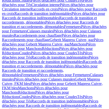
Réductions
Coudes
Pièces détachées pour Coudes
Tés
Pièces
détachées pour Tés
Circulation interne
Pièces détachées pour
Circulation interne
Raccords en croix
Pièces détachées pour Raccords
en croix
Raccords de transition indémontables
Pièces détachées pour
Raccords de transition indémontables
Raccords de transition et
raccordements, démontables
Pièces détachées pour Raccords de
transition et raccordements, démontables
Fermetures
Pièces détachées
pour Fermetures
Culasses murales
Pièces détachées pour Culasses
murales
Raccordements pour chauffage
Pièces détachées pour
Raccordements pour chauffage
Geberit Mapress Cuivre, gaz
Pièces
détachées pour Geberit Mapress Cuivre, gaz
Manchons
Pièces
détachées pour Manchons
Réductions
Pièces détachées pour
Réductions
Coudes
Pièces détachées pour Coudes
Tés
Pièces
détachées pour Tés
Raccords de transition indémontables
Pièces
détachées pour Raccords de transition indémontables
Raccords de
transition et raccordements, démontables
Pièces détachées pour
Raccords de transition et raccordements,
démontables
Fermetures
Pièces détachées pour Fermetures
Culasses
murales
Pièces détachées pour Culasses murales
Geberit Mapress
Cuivre, FKM bleu
Pièces détachées pour Geberit Mapress Cuivre,
FKM bleu
Manchons
Pièces détachées pour
Manchons
Réductions
Pièces détachées pour
Réductions
Coudes
Pièces détachées pour Coudes
Tés
Pièces
détachées pour Tés
Raccords de transition indémontables
Pièces
détachées pour Raccords de transition indémontables
Raccords de