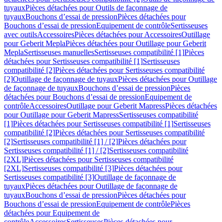
tuyaux
Pièces détachées pour Outils de façonnage de
tuyaux
Bouchons d’essai de pression
Pièces détachées pour
Bouchons d’essai de pression
Equipement de contrôle
Sertisseuses
avec outils
Accessoires
Pièces détachées pour Accessoires
Outillage
pour Geberit Mepla
Pièces détachées pour Outillage pour Geberit
Mepla
Sertisseuses manuelles
Sertisseuses compatibilité [1]
Pièces
détachées pour Sertisseuses compatibilité [1]
Sertisseuses
compatibilité [2]
Pièces détachées pour Sertisseuses compatibilité
[2]
Outillage de façonnage de tuyaux
Pièces détachées pour Outillage
de façonnage de tuyaux
Bouchons d’essai de pression
Pièces
détachées pour Bouchons d’essai de pression
Equipement de
contrôle
Accessoires
Outillage pour Geberit Mapress
Pièces détachées
pour Outillage pour Geberit Mapress
Sertisseuses compatibilité
[1]
Pièces détachées pour Sertisseuses compatibilité [1]
Sertisseuses
compatibilité [2]
Pièces détachées pour Sertisseuses compatibilité
[2]
Sertisseuses compatibilité [1] / [2]
Pièces détachées pour
Sertisseuses compatibilité [1] / [2]
Sertisseuses compatibilité
[2XL]
Pièces détachées pour Sertisseuses compatibilité
[2XL]
Sertisseuses compatibilité [3]
Pièces détachées pour
Sertisseuses compatibilité [3]
Outillage de façonnage de
tuyaux
Pièces détachées pour Outillage de façonnage de
tuyaux
Bouchons d’essai de pression
Pièces détachées pour
Bouchons d’essai de pression
Equipement de contrôle
Pièces
détachées pour Equipement de
contrôle
Accessoires
Sertisseuses
Pièces détachées pour