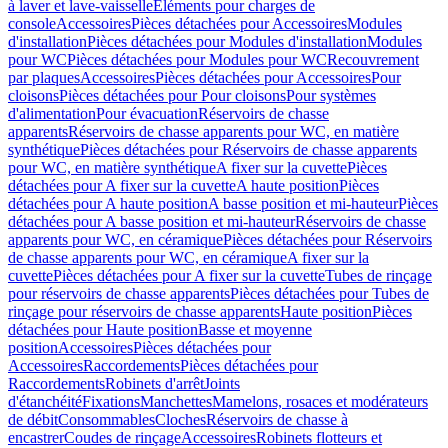
à laver et lave-vaisselle
Eléments pour charges de
console
Accessoires
Pièces détachées pour Accessoires
Modules
d'installation
Pièces détachées pour Modules d'installation
Modules
pour WC
Pièces détachées pour Modules pour WC
Recouvrement
par plaques
Accessoires
Pièces détachées pour Accessoires
Pour
cloisons
Pièces détachées pour Pour cloisons
Pour systèmes
d'alimentation
Pour évacuation
Réservoirs de chasse
apparents
Réservoirs de chasse apparents pour WC, en matière
synthétique
Pièces détachées pour Réservoirs de chasse apparents
pour WC, en matière synthétique
A fixer sur la cuvette
Pièces
détachées pour A fixer sur la cuvette
A haute position
Pièces
détachées pour A haute position
A basse position et mi-hauteur
Pièces
détachées pour A basse position et mi-hauteur
Réservoirs de chasse
apparents pour WC, en céramique
Pièces détachées pour Réservoirs
de chasse apparents pour WC, en céramique
A fixer sur la
cuvette
Pièces détachées pour A fixer sur la cuvette
Tubes de rinçage
pour réservoirs de chasse apparents
Pièces détachées pour Tubes de
rinçage pour réservoirs de chasse apparents
Haute position
Pièces
détachées pour Haute position
Basse et moyenne
position
Accessoires
Pièces détachées pour
Accessoires
Raccordements
Pièces détachées pour
Raccordements
Robinets d'arrêt
Joints
d'étanchéité
Fixations
Manchettes
Mamelons, rosaces et modérateurs
de débit
Consommables
Cloches
Réservoirs de chasse à
encastrer
Coudes de rinçage
Accessoires
Robinets flotteurs et