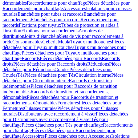
démontables
Raccordements pour chauffage
Pièces détachées pour
Raccordements pour chauffage
Accessoires
Isolations pour culasses
murales
Etanchéités pour tubes et raccords
Etanchéités pour
raccordements
Etanchéités pour raccords
Recouvrement pour
raccords
Fixations pour tuyaux
Tubes de protection et aides à
l'insertion
Fixations pour raccordements
Armoires de
distribution
Joints d’étanchéité
Sets de vis pour raccordements à
bride
Consommables
Geberit Mepla
Tuyaux multicouches
Pièces
détachées pour Tuyaux multicouches
Tuyaux multicouches pour
chauffage
Pièces détachées pour Tuyaux multicouches pour
chauffage
Raccords
Pièces détachées pour Raccords
Raccords
droits
Pièces détachées pour Raccords droits
Réductions
Pièces
détachées pour Réductions
Coudes
Pièces détachées pour
Coudes
Tés
Pièces détachées pour Tés
Circulation interne
Pièces
détachées pour Circulation interne
Raccords de transition
indémontables
Pièces détachées pour Raccords de transition
indémontables
Raccords de transition et raccordements,
démontables
Pièces détachées pour Raccords de transition et
raccordements, démontables
Fermetures
Pièces détachées pour
Fermetures
Culasses murales
Pièces détachées pour Culasses
murales
Distributeurs avec raccordement à visser
Pièces détachées
pour Distributeurs avec raccordement à visser
Tés pour
chauffage
Pièces détachées pour Tés pour chauffage
Raccordements
pour chauffage
Pièces détachées pour Raccordements pour
chauffage
Accessoires
Pièces détachées pour Accessoires
Isolations