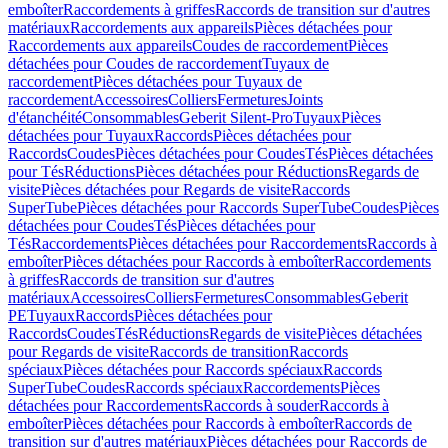
emboîter
Raccordements à griffes
Raccords de transition sur d'autres
matériaux
Raccordements aux appareils
Pièces détachées pour
Raccordements aux appareils
Coudes de raccordement
Pièces
détachées pour Coudes de raccordement
Tuyaux de
raccordement
Pièces détachées pour Tuyaux de
raccordement
Accessoires
Colliers
Fermetures
Joints
d'étanchéité
Consommables
Geberit Silent-Pro
Tuyaux
Pièces
détachées pour Tuyaux
Raccords
Pièces détachées pour
Raccords
Coudes
Pièces détachées pour Coudes
Tés
Pièces détachées
pour Tés
Réductions
Pièces détachées pour Réductions
Regards de
visite
Pièces détachées pour Regards de visite
Raccords
SuperTube
Pièces détachées pour Raccords SuperTube
Coudes
Pièces
détachées pour Coudes
Tés
Pièces détachées pour
Tés
Raccordements
Pièces détachées pour Raccordements
Raccords à
emboîter
Pièces détachées pour Raccords à emboîter
Raccordements
à griffes
Raccords de transition sur d'autres
matériaux
Accessoires
Colliers
Fermetures
Consommables
Geberit
PE
Tuyaux
Raccords
Pièces détachées pour
Raccords
Coudes
Tés
Réductions
Regards de visite
Pièces détachées
pour Regards de visite
Raccords de transition
Raccords
spéciaux
Pièces détachées pour Raccords spéciaux
Raccords
SuperTube
Coudes
Raccords spéciaux
Raccordements
Pièces
détachées pour Raccordements
Raccords à souder
Raccords à
emboîter
Pièces détachées pour Raccords à emboîter
Raccords de
transition sur d'autres matériaux
Pièces détachées pour Raccords de