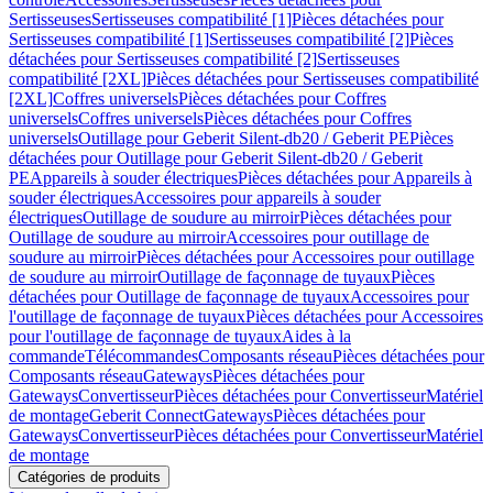
Sertisseuses
Sertisseuses compatibilité [1]
Pièces détachées pour
Sertisseuses compatibilité [1]
Sertisseuses compatibilité [2]
Pièces
détachées pour Sertisseuses compatibilité [2]
Sertisseuses
compatibilité [2XL]
Pièces détachées pour Sertisseuses compatibilité
[2XL]
Coffres universels
Pièces détachées pour Coffres
universels
Coffres universels
Pièces détachées pour Coffres
universels
Outillage pour Geberit Silent-db20 / Geberit PE
Pièces
détachées pour Outillage pour Geberit Silent-db20 / Geberit
PE
Appareils à souder électriques
Pièces détachées pour Appareils à
souder électriques
Accessoires pour appareils à souder
électriques
Outillage de soudure au mirroir
Pièces détachées pour
Outillage de soudure au mirroir
Accessoires pour outillage de
soudure au mirroir
Pièces détachées pour Accessoires pour outillage
de soudure au mirroir
Outillage de façonnage de tuyaux
Pièces
détachées pour Outillage de façonnage de tuyaux
Accessoires pour
l'outillage de façonnage de tuyaux
Pièces détachées pour Accessoires
pour l'outillage de façonnage de tuyaux
Aides à la
commande
Télécommandes
Composants réseau
Pièces détachées pour
Composants réseau
Gateways
Pièces détachées pour
Gateways
Convertisseur
Pièces détachées pour Convertisseur
Matériel
de montage
Geberit Connect
Gateways
Pièces détachées pour
Gateways
Convertisseur
Pièces détachées pour Convertisseur
Matériel
de montage
Catégories de produits