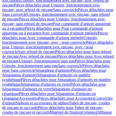
sol
Urinoirs
Urinoirs, fonctionnement avec rinçage, avec rebord de
rinçage
Pièces détachées pour Urinoirs, fonctionnement avec
rinçage, avec rebord de rinçage
Sans couvercle
Pièces détachées pour
Sans couvercle
Urinoirs, fonctionnement avec rinçage, sans rebord
de rinçage
Pièces détachées pour Urinoirs, fonctionnement avec
rinçage, sans rebord de rinçage
Pour commande d'urinoir apparente
ou à encastrer
Pièces détachées pour Pour commande d'urinoir
apparente ou à encastrer
Avec commande d'urinoir intégrée
Pièces
détachées pour Avec commande d'urinoir intégrée
Urinoirs,
fonctionnement avec rinçage, avec / pour couvercle
Pièces détachées
pour Urinoirs, fonctionnement avec rinçage, avec / pour
couvercle
Sans rebord de rinçage
Pièces détachées pour Sans rebord
de rinçage
Avec rebord de rinçage
Pièces détachées pour Avec rebord
de rinçage
Urinoirs, fonctionnement sans eau
Pièces détachées pour
Urinoirs, fonctionnement sans eau
Sans couvercle
Pièces détachées
pour Sans couvercle
Séparations d'urinoirs
Pièces détachées pour
Séparations d'urinoirs
Séparations d'urinoirs en matière
synthétique
Pièces détachées pour Séparations d'urinoirs en matière
synthétique
Séparations d'urinoirs en verre
Pièces détachées pour
Séparations d'urinoirs en verre
Séparations d'urinoirs en
céramique
Pièces détachées pour Séparations d'urinoirs en
céramique
Accessoires
Pièces détachées pour Accessoires
Couvercles
d'urinoir
Siphons et accessoires de siphon
Tubes de rinçage, coudes
de rinçage et raccords
Pièces détachées pour Tubes de rinçage,
coudes de rinçage et raccords
Matériel de fixation
Crépines
Diffuseur