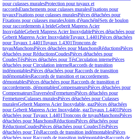
pour culasses murales
Protection pour tuyaux et
raccords
Etanchements pour culasses murales
Fixations pour
tuyaux
Fixations pour culasses murales
Pièces détachées pour
Fixations pour culasses murales
Joints d'étanchéité
Sets de boulon
pour raccordements à bride
Geberit Mapress Acier
Inoxydable
Geberit Mapress Acier Inoxydable
Pièces détachées pour
Geberit Mapress Acier Inoxydable
Tuyaux 1.4401
Pièces détachées
pour Tuyaux 1.4401
Tuyaux 1.4301
Tronçons de
tuyau
Manchons
Pièces détachées pour Manchons
Réductions
Pièces
détachées pour Réductions
Coudes
Pièces détachées pour
Coudes
Tés
Pièces détachées pour Tés
Circulation interne
Pièces
détachées pour Circulation interne
Raccords de transition
indémontables
Pièces détachées pour Raccords de transition
indémontables
Raccords de transition et raccordements,
démontables
Pièces détachées pour Raccords de transition et
raccordements, démontables
Compensateurs
Pièces détachées pour
Compensateurs
Traversées
Fermetures
Pièces détachées pour
Fermetures
Culasses murales
Pièces détachées pour Culasses
murales
Geberit Mapress Acier Inoxydable, gaz
Pièces détachées
pour Geberit Mapress Acier Inoxydable, gaz
Tuyaux 1.4401
Pièces
détachées pour Tuyaux 1.4401
Tronçons de tuyau
Manchons
Pièces
détachées pour Manchons
Réductions
Pièces détachées pour
Réductions
Coudes
Pièces détachées pour Coudes
Tés
Pièces
détachées pour Tés
Raccords de transition indémontables
Pièces
détachées pour Raccords de transition indémontables
Raccords de