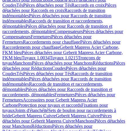
Coudes
Tés
Pièces détachées pour Tés
Raccords en croix
Pièces
détachées pour Raccords en croix
Raccords de transition
indémontables
Pièces détachées pour Raccords de transition
indémontables
Raccords de transition et raccordements,
démontables
Pièces détachées pour Raccords de transition et
raccordements, démontables
Compensateurs
Pièces détachées pour
Compensateurs
Fermetures
Pièces détachées pour
Fermetures
Raccordements pour chauffage
Pièces détachées pour
Raccordements pour chauffage
Geberit Mapress Acier Carbone,
FKM bleu
Pièces détachées pour Geberit Mapress Acier Carbone,
FKM bleu
Tuyaux 1.0034
Tuyaux 1.0215
Tronçons de
tuyau
Manchons
Pièces détachées pour Manchons
Réductions
Pièces
détachées pour Réductions
Coudes
Pièces détachées pour
Coudes
Tés
Pièces détachées pour Tés
Raccords de transition
indémontables
Pièces détachées pour Raccords de transition
indémontables
Raccords de transition et raccordements,
démontables
Pièces détachées pour Raccords de transition et
raccordements, démontables
Fermetures
Pièces détachées pour
Fermetures
Accessoires pour Geberit Mapress Acier
Carbone
Protection pour tuyaux et raccords
Fixations pour
tuyaux
Joints d'étanchéité
Sets de boulon pour raccordements à
bride
Geberit Mapress Cuivre
Geberit Mapress Cuivre
Pièces
détachées pour Geberit Mapress Cuivre
Manchons
Pièces détachées
pour Manchons
Réductions
Pièces détachées pour