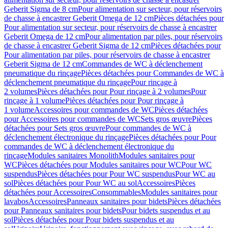
Geberit Sigma de 8 cm
Pour alimentation sur secteur, pour réservoirs
de chasse à encastrer Geberit Omega de 12 cm
Pièces détachées pour
Pour alimentation sur secteur, pour réservoirs de chasse à encastrer
Geberit Omega de 12 cm
Pour alimentation par piles, pour réservoirs
de chasse à encastrer Geberit Sigma de 12 cm
Pièces détachées pour
Pour alimentation par piles, pour réservoirs de chasse à encastrer
Geberit Sigma de 12 cm
Commandes de WC à déclenchement
pneumatique du rinçage
Pièces détachées pour Commandes de WC à
déclenchement pneumatique du rinçage
Pour rinçage à
2 volumes
Pièces détachées pour Pour rinçage à 2 volumes
Pour
rinçage à 1 volume
Pièces détachées pour Pour rinçage à
1 volume
Accessoires pour commandes de WC
Pièces détachées
pour Accessoires pour commandes de WC
Sets gros œuvre
Pièces
détachées pour Sets gros œuvre
Pour commandes de WC à
déclenchement électronique du rinçage
Pièces détachées pour Pour
commandes de WC à déclenchement électronique du
rinçage
Modules sanitaires Monolith
Modules sanitaires pour
WC
Pièces détachées pour Modules sanitaires pour WC
Pour WC
suspendus
Pièces détachées pour Pour WC suspendus
Pour WC au
sol
Pièces détachées pour Pour WC au sol
Accessoires
Pièces
détachées pour Accessoires
Consommables
Modules sanitaires pour
lavabos
Accessoires
Panneaux sanitaires pour bidets
Pièces détachées
pour Panneaux sanitaires pour bidets
Pour bidets suspendus et au
sol
Pièces détachées pour Pour bidets suspendus et au