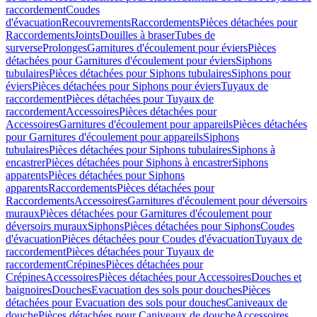
raccordement
Coudes
d'évacuation
Recouvrements
Raccordements
Pièces détachées pour
Raccordements
Joints
Douilles à braser
Tubes de
surverse
Prolonges
Garnitures d'écoulement pour éviers
Pièces
détachées pour Garnitures d'écoulement pour éviers
Siphons
tubulaires
Pièces détachées pour Siphons tubulaires
Siphons pour
éviers
Pièces détachées pour Siphons pour éviers
Tuyaux de
raccordement
Pièces détachées pour Tuyaux de
raccordement
Accessoires
Pièces détachées pour
Accessoires
Garnitures d'écoulement pour appareils
Pièces détachées
pour Garnitures d'écoulement pour appareils
Siphons
tubulaires
Pièces détachées pour Siphons tubulaires
Siphons à
encastrer
Pièces détachées pour Siphons à encastrer
Siphons
apparents
Pièces détachées pour Siphons
apparents
Raccordements
Pièces détachées pour
Raccordements
Accessoires
Garnitures d'écoulement pour déversoirs
muraux
Pièces détachées pour Garnitures d'écoulement pour
déversoirs muraux
Siphons
Pièces détachées pour Siphons
Coudes
d'évacuation
Pièces détachées pour Coudes d'évacuation
Tuyaux de
raccordement
Pièces détachées pour Tuyaux de
raccordement
Crépines
Pièces détachées pour
Crépines
Accessoires
Pièces détachées pour Accessoires
Douches et
baignoires
Douches
Evacuation des sols pour douches
Pièces
détachées pour Evacuation des sols pour douches
Caniveaux de
douche
Pièces détachées pour Caniveaux de douche
Accessoires