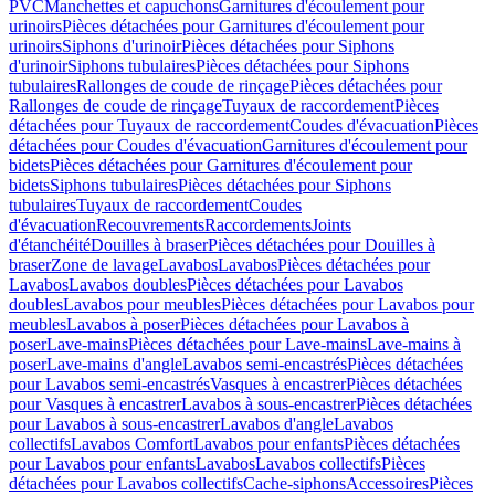
PVC
Manchettes et capuchons
Garnitures d'écoulement pour
urinoirs
Pièces détachées pour Garnitures d'écoulement pour
urinoirs
Siphons d'urinoir
Pièces détachées pour Siphons
d'urinoir
Siphons tubulaires
Pièces détachées pour Siphons
tubulaires
Rallonges de coude de rinçage
Pièces détachées pour
Rallonges de coude de rinçage
Tuyaux de raccordement
Pièces
détachées pour Tuyaux de raccordement
Coudes d'évacuation
Pièces
détachées pour Coudes d'évacuation
Garnitures d'écoulement pour
bidets
Pièces détachées pour Garnitures d'écoulement pour
bidets
Siphons tubulaires
Pièces détachées pour Siphons
tubulaires
Tuyaux de raccordement
Coudes
d'évacuation
Recouvrements
Raccordements
Joints
d'étanchéité
Douilles à braser
Pièces détachées pour Douilles à
braser
Zone de lavage
Lavabos
Lavabos
Pièces détachées pour
Lavabos
Lavabos doubles
Pièces détachées pour Lavabos
doubles
Lavabos pour meubles
Pièces détachées pour Lavabos pour
meubles
Lavabos à poser
Pièces détachées pour Lavabos à
poser
Lave-mains
Pièces détachées pour Lave-mains
Lave-mains à
poser
Lave-mains d'angle
Lavabos semi-encastrés
Pièces détachées
pour Lavabos semi-encastrés
Vasques à encastrer
Pièces détachées
pour Vasques à encastrer
Lavabos à sous-encastrer
Pièces détachées
pour Lavabos à sous-encastrer
Lavabos d'angle
Lavabos
collectifs
Lavabos Comfort
Lavabos pour enfants
Pièces détachées
pour Lavabos pour enfants
Lavabos
Lavabos collectifs
Pièces
détachées pour Lavabos collectifs
Cache-siphons
Accessoires
Pièces