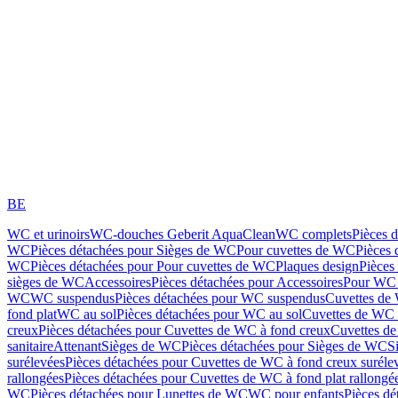
BE
WC et urinoirs
WC-douches Geberit AquaClean
WC complets
Pièces 
WC
Pièces détachées pour Sièges de WC
Pour cuvettes de WC
Pièces 
WC
Pièces détachées pour Pour cuvettes de WC
Plaques design
Pièces
sièges de WC
Accessoires
Pièces détachées pour Accessoires
Pour WC 
WC
WC suspendus
Pièces détachées pour WC suspendus
Cuvettes de
fond plat
WC au sol
Pièces détachées pour WC au sol
Cuvettes de WC à
creux
Pièces détachées pour Cuvettes de WC à fond creux
Cuvettes de
sanitaire
Attenant
Sièges de WC
Pièces détachées pour Sièges de WC
S
surélevées
Pièces détachées pour Cuvettes de WC à fond creux suréle
rallongées
Pièces détachées pour Cuvettes de WC à fond plat rallongé
WC
Pièces détachées pour Lunettes de WC
WC pour enfants
Pièces dé