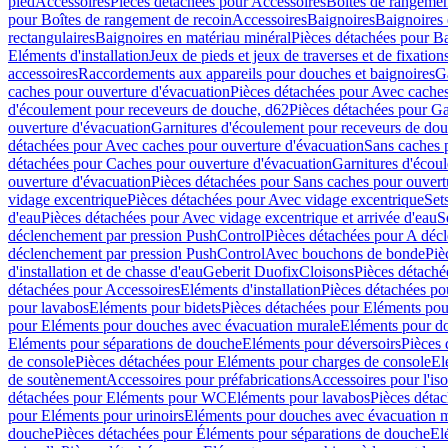
pied
Accessoires
Pièces détachées pour Accessoires
Boîtes de rangemen
pour Boîtes de rangement de recoin
Accessoires
Baignoires
Baignoires 
rectangulaires
Baignoires en matériau minéral
Pièces détachées pour Ba
Eléments d'installation
Jeux de pieds et jeux de traverses et de fixatio
accessoires
Raccordements aux appareils pour douches et baignoires
G
caches pour ouverture d'évacuation
Pièces détachées pour Avec caches
d'écoulement pour receveurs de douche, d62
Pièces détachées pour Ga
ouverture d'évacuation
Garnitures d'écoulement pour receveurs de do
détachées pour Avec caches pour ouverture d'évacuation
Sans caches 
détachées pour Caches pour ouverture d'évacuation
Garnitures d'écou
ouverture d'évacuation
Pièces détachées pour Sans caches pour ouvert
vidage excentrique
Pièces détachées pour Avec vidage excentrique
Set
d'eau
Pièces détachées pour Avec vidage excentrique et arrivée d'eau
S
déclenchement par pression PushControl
Pièces détachées pour A déc
déclenchement par pression PushControl
Avec bouchons de bonde
Piè
d'installation et de chasse d'eau
Geberit Duofix
Cloisons
Pièces détaché
détachées pour Accessoires
Eléments d'installation
Pièces détachées pou
pour lavabos
Eléments pour bidets
Pièces détachées pour Eléments pou
pour Eléments pour douches avec évacuation murale
Eléments pour do
Eléments pour séparations de douche
Eléments pour déversoirs
Pièces 
de console
Pièces détachées pour Eléments pour charges de console
El
de soutènement
Accessoires pour préfabrications
Accessoires pour l'is
détachées pour Eléments pour WC
Eléments pour lavabos
Pièces déta
pour Eléments pour urinoirs
Eléments pour douches avec évacuation 
douche
Pièces détachées pour Éléments pour séparations de douche
El