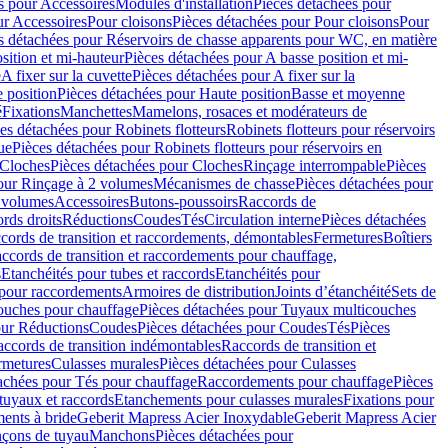
s pour Accessoires
Modules d'installation
Pièces détachées pour
ur Accessoires
Pour cloisons
Pièces détachées pour Pour cloisons
Pour
s détachées pour Réservoirs de chasse apparents pour WC, en matière
sition et mi-hauteur
Pièces détachées pour A basse position et mi-
e
A fixer sur la cuvette
Pièces détachées pour A fixer sur la
 position
Pièces détachées pour Haute position
Basse et moyenne
é
Fixations
Manchettes
Mamelons, rosaces et modérateurs de
es détachées pour Robinets flotteurs
Robinets flotteurs pour réservoirs
ue
Pièces détachées pour Robinets flotteurs pour réservoirs en
Cloches
Pièces détachées pour Cloches
Rinçage interrompable
Pièces
our Rinçage à 2 volumes
Mécanismes de chasse
Pièces détachées pour
2 volumes
Accessoires
Butons-poussoirs
Raccords de
rds droits
Réductions
Coudes
Tés
Circulation interne
Pièces détachées
cords de transition et raccordements, démontables
Fermetures
Boîtiers
ccords de transition et raccordements pour chauffage,
s
Etanchéités pour tubes et raccords
Etanchéités pour
 pour raccordements
Armoires de distribution
Joints d’étanchéité
Sets de
ouches pour chauffage
Pièces détachées pour Tuyaux multicouches
our Réductions
Coudes
Pièces détachées pour Coudes
Tés
Pièces
ccords de transition indémontables
Raccords de transition et
rmetures
Culasses murales
Pièces détachées pour Culasses
achées pour Tés pour chauffage
Raccordements pour chauffage
Pièces
tuyaux et raccords
Etanchements pour culasses murales
Fixations pour
ents à bride
Geberit Mapress Acier Inoxydable
Geberit Mapress Acier
çons de tuyau
Manchons
Pièces détachées pour