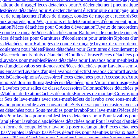
atique du rinçage
Pièces détachées pour A déclenchement pneumatique
les
Pièces détachées pour A déclenchement électronique du rinçage, alim
e et de remplacement
Tubes de rinçage, coudes de rinçage et raccords
Set
ux appareils pour WC, urinoirs et bidets
Garnitures d'écoulement pour
uation
Pièces détachées pour Coudes d'évacuation
Tuyaux de raccordem
e coude de rinçage
Pièces détachées pour Rallonges de coude de rinçag
ièces détachées pour Garnitures d'écoulement pour urinoirs
Siphons d'ur
s détachées pour Rallonges de coude de rinçage
Tuyaux de raccordeme
écoulement pour bidets
Pièces détachées pour Garnitures d'écoulement p
s
Raccordements
Joints d'étanchéité
Douilles à braser
Pièces détachées po
s
Lavabos pour meubles
Pièces détachées pour Lavabos pour meubles
La
s d'angle
Lavabos semi-encastrés
Pièces détachées pour Lavabos semi-e
us-encastrer
Lavabos d'angle
Lavabos collectifs
Lavabos Comfort
Lavabo
ctifs
Cache-siphons
Accessoires
Pièces détachées pour Accessoires
Autre
achoirs
Vidoir multi-usages
Pièces détachées pour Vidoir multi-usages
Ba
r Lavabos pour salles de classe
Accessoires
Colonnes
Pièces détachées 
s
Matériel de fixation
Caches décoratifs
Equerres de montage
Couvre-join
ur Sets de lave-mains avec sous-meuble
Sets de lavabo avec sous-meubl
 lavabo pour meuble avec sous-meuble
Sets de vasque à encastrer avec s
es détachées pour Sous-meubles pour lavabo
Pour lave-mains
Pièces dé
bles
Pour lavabos pour meubles
Pièces détachées pour Pour lavabos pou
'angle
Pour lavabos d'angle
Pièces détachées pour Pour lavabos d'angle
 en forme de coupelle
Pour lavabo à poser rectangulaire
Pièces détachées
 bas
Meubles latéraux bas
Pièces détachées pour Meubles latéraux bas
Co
pactes
Pièces détachées pour Armoires hautes compactes
Autres meuble