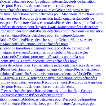
e
Pièces détachées pour Circulation interne
Raccords de transition
hées pour Raccords de transition et raccordements,
èces détachées pour Culasses murales
Geberit Mapress Acier
de tuyau
Manchons
Pièces détachées pour Manchons
Réductions
Pièces
étachées pour Raccords de transition indémontables
Raccords de
hées pour Fermetures
Culasses murales
Pièces détachées pour Culasses
1
Pièces détachées pour Tuyaux 1.4401
Manchons
Pièces détachées
transition indémontables
Pièces détachées pour Raccords de transition
les
Fermetures
Pièces détachées pour Fermetures
Culasses
ydable, FKM bleu
Pièces détachées pour Geberit Mapress Acier
our Manchons
Réductions
Pièces détachées pour
ccords de transition indémontables
Raccords de transition et
rmetures
Traversées
Accessoires pour Geberit Mapress Acier
 et raccords
Fixations pour tuyaux
Fixations pour culasses
Therm
Tuyaux Therm
Raccords
Pièces détachées pour
ièces détachées pour Tés
Transitions indémontables
Pièces détachées
s
Pièces détachées pour Compensateurs
Fermetures
Pièces détachées
rm
Joints d'étanchéité
Sets de vis pour raccordements à bride
Fixations
0034
Tuyaux 1.0215
Tronçons de tuyau
Manchons
Pièces détachées
 croix
Pièces détachées pour Raccords en croix
Raccords de transition
hées pour Raccords de transition et raccordements,
e
Pièces détachées pour Raccordements pour chauffage
Geberit
 de tuyau
Manchons
Pièces détachées pour
ition indémontables
Pièces détachées pour Raccords de transition
les
Fermetures
Pièces détachées pour Fermetures
Accessoires pour