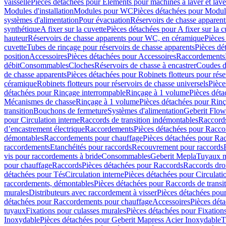
vaisselle
Pièces détachées pour Eléments pour machines à laver et lave
Modules d'installation
Modules pour WC
Pièces détachées pour Modu
systèmes d'alimentation
Pour évacuation
Réservoirs de chasse apparent
synthétique
A fixer sur la cuvette
Pièces détachées pour A fixer sur la c
hauteur
Réservoirs de chasse apparents pour WC, en céramique
Pièces
cuvette
Tubes de rinçage pour réservoirs de chasse apparents
Pièces dé
position
Accessoires
Pièces détachées pour Accessoires
Raccordements
débit
Consommables
Cloches
Réservoirs de chasse à encastrer
Coudes d
de chasse apparents
Pièces détachées pour Robinets flotteurs pour rése
céramique
Robinets flotteurs pour réservoirs de chasse universels
Pièce
détachées pour Rinçage interrompable
Rinçage à 1 volume
Pièces dét
Mécanismes de chasse
Rinçage à 1 volume
Pièces détachées pour Rin
transition
Bouchons de fermeture
Systèmes d'alimentation
Geberit Flow
pour Circulation interne
Raccords de transition indémontables
Raccords
d’encastrement électrique
Raccordements
Pièces détachées pour Racc
démontables
Raccordements pour chauffage
Pièces détachées pour Ra
raccordements
Etanchéités pour raccords
Recouvrement pour raccords
vis pour raccordements à bride
Consommables
Geberit Mepla
Tuyaux m
pour chauffage
Raccords
Pièces détachées pour Raccords
Raccords droi
détachées pour Tés
Circulation interne
Pièces détachées pour Circulati
raccordements, démontables
Pièces détachées pour Raccords de transi
murales
Distributeurs avec raccordement à visser
Pièces détachées pour
détachées pour Raccordements pour chauffage
Accessoires
Pièces dét
tuyaux
Fixations pour culasses murales
Pièces détachées pour Fixation
Inoxydable
Pièces détachées pour Geberit Mapress Acier Inoxydable
T