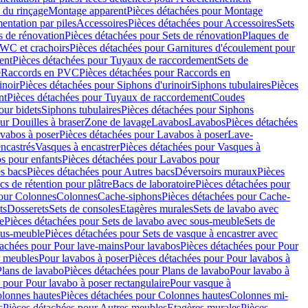
 du rinçage
Montage apparent
Pièces détachées pour Montage
entation par piles
Accessoires
Pièces détachées pour Accessoires
Sets
s de rénovation
Pièces détachées pour Sets de rénovation
Plaques de
 WC et crachoirs
Pièces détachées pour Garnitures d'écoulement pour
ent
Pièces détachées pour Tuyaux de raccordement
Sets de
e
Raccords en PVC
Pièces détachées pour Raccords en
inoir
Pièces détachées pour Siphons d'urinoir
Siphons tubulaires
Pièces
nt
Pièces détachées pour Tuyaux de raccordement
Coudes
our bidets
Siphons tubulaires
Pièces détachées pour Siphons
ur Douilles à braser
Zone de lavage
Lavabos
Lavabos
Pièces détachées
vabos à poser
Pièces détachées pour Lavabos à poser
Lave-
ncastrés
Vasques à encastrer
Pièces détachées pour Vasques à
s pour enfants
Pièces détachées pour Lavabos pour
s bacs
Pièces détachées pour Autres bacs
Déversoirs muraux
Pièces
cs de rétention pour plâtre
Bacs de laboratoire
Pièces détachées pour
pour Colonnes
Colonnes
Cache-siphons
Pièces détachées pour Cache-
ts
Dosserets
Sets de consoles
Etagères murales
Sets de lavabo avec
e
Pièces détachées pour Sets de lavabo avec sous-meuble
Sets de
ous-meuble
Pièces détachées pour Sets de vasque à encastrer avec
tachées pour Pour lave-mains
Pour lavabos
Pièces détachées pour Pour
r meubles
Pour lavabos à poser
Pièces détachées pour Pour lavabos à
Plans de lavabo
Pièces détachées pour Plans de lavabo
Pour lavabo à
 pour Pour lavabo à poser rectangulaire
Pour vasque à
lonnes hautes
Pièces détachées pour Colonnes hautes
Colonnes mi-
s
Pièces détachées pour Autres meubles
Etagères murales
Pièces