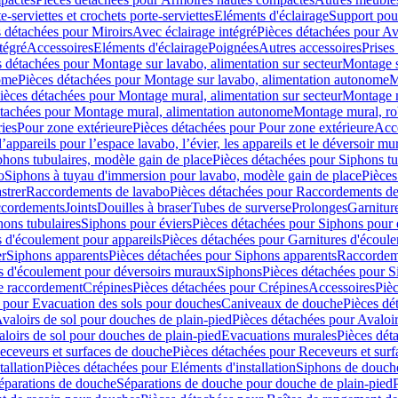
e-serviettes et crochets porte-serviettes
Eléments d'éclairage
Support pou
 détachées pour Miroirs
Avec éclairage intégré
Pièces détachées pour Av
tégré
Accessoires
Eléments d'éclairage
Poignées
Autres accessoires
Prises
s détachées pour Montage sur lavabo, alimentation sur secteur
Montage s
ome
Pièces détachées pour Montage sur lavabo, alimentation autonome
M
ièces détachées pour Montage mural, alimentation sur secteur
Montage m
étachées pour Montage mural, alimentation autonome
Montage mural, ro
ries
Pour zone extérieure
Pièces détachées pour Pour zone extérieure
Acc
ppareils pour l’espace lavabo, l’évier, les appareils et le déversoir mu
phons tubulaires, modèle gain de place
Pièces détachées pour Siphons tu
o
Siphons à tuyau d'immersion pour lavabo, modèle gain de place
Pièces
strer
Raccordements de lavabo
Pièces détachées pour Raccordements de
ccordements
Joints
Douilles à braser
Tubes de surverse
Prolonges
Garnitur
hons tubulaires
Siphons pour éviers
Pièces détachées pour Siphons pour 
s d'écoulement pour appareils
Pièces détachées pour Garnitures d'écoule
er
Siphons apparents
Pièces détachées pour Siphons apparents
Raccordem
es d'écoulement pour déversoirs muraux
Siphons
Pièces détachées pour 
e raccordement
Crépines
Pièces détachées pour Crépines
Accessoires
Piè
 pour Evacuation des sols pour douches
Caniveaux de douche
Pièces dé
valoirs de sol pour douches de plain-pied
Pièces détachées pour Avaloir
loirs de sol pour douches de plain-pied
Evacuations murales
Pièces dét
eceveurs et surfaces de douche
Pièces détachées pour Receveurs et sur
tallation
Pièces détachées pour Eléments d'installation
Siphons de douche
éparations de douche
Séparations de douche pour douche de plain-pied