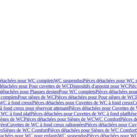
détachées pour WC complets
WC suspendus
Pièces détachées pour WC 
détachées pour Pour cuvettes de WC
Dispositifs d'appoint pour WC
Pièc
 détachées pour Plaques design
Pour WC complets
Pièces détachées po
complets
Pour sièges de WC
Pièces détachées pour Pour sièges de WC
 WC à fond creux
Pièces détachées pour Cuvettes de WC à fond creux
Cu
 fond creux pour réservoir attenant
Pièces détachées pour Cuvettes de 
 WC à fond plat
Pièces détachées pour Cuvettes de WC à fond plat
Rése
ièges de WC
Pièces détachées pour Sièges de WC
WC Comfort
Pièces 
vées
Cuvettes de WC à fond creux rallongées
Pièces détachées pour Cuv
es
Sièges de WC Comfort
Pièces détachées pour Sièges de WC Comfort
tachées pour WC pour enfants
WC suspendus
Pièces détachées pour W