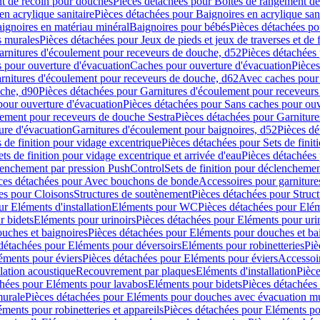
t de recoin pour douches
Pièces détachées pour Boîtes de rangement d
en acrylique sanitaire
Pièces détachées pour Baignoires en acrylique sani
ignoires en matériau minéral
Baignoires pour bébés
Pièces détachées po
ns murales
Pièces détachées pour Jeux de pieds et jeux de traverses et de 
arnitures d'écoulement pour receveurs de douche, d52
Pièces détachées
 pour ouverture d'évacuation
Caches pour ouverture d'évacuation
Pièces
rnitures d'écoulement pour receveurs de douche, d62
Avec caches pour 
uche, d90
Pièces détachées pour Garnitures d'écoulement pour receveur
pour ouverture d'évacuation
Pièces détachées pour Sans caches pour ouv
lement pour receveurs de douche Sestra
Pièces détachées pour Garniture
ure d'évacuation
Garnitures d'écoulement pour baignoires, d52
Pièces dé
s de finition pour vidage excentrique
Pièces détachées pour Sets de finit
ets de finition pour vidage excentrique et arrivée d'eau
Pièces détachées 
lenchement par pression PushControl
Sets de finition pour déclencheme
ces détachées pour Avec bouchons de bonde
Accessoires pour garniture
es pour Cloisons
Structures de soutènement
Pièces détachées pour Struc
r Eléments d'installation
Eléments pour WC
Pièces détachées pour El
r bidets
Eléments pour urinoirs
Pièces détachées pour Eléments pour uri
uches et baignoires
Pièces détachées pour Eléments pour douches et ba
détachées pour Eléments pour déversoirs
Eléments pour robinetteries
Piè
éments pour éviers
Pièces détachées pour Eléments pour éviers
Accessoi
olation acoustique
Recouvrement par plaques
Eléments d'installation
Pièce
chées pour Eléments pour lavabos
Eléments pour bidets
Pièces détachées
murale
Pièces détachées pour Eléments pour douches avec évacuation m
éments pour robinetteries et appareils
Pièces détachées pour Eléments pou