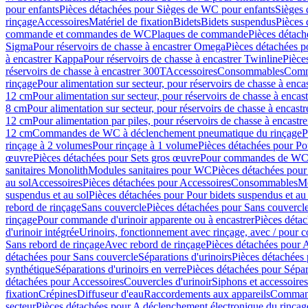
pour enfants
Pièces détachées pour Sièges de WC pour enfants
Sièges
rinçage
Accessoires
Matériel de fixation
Bidets
Bidets suspendus
Pièces 
commande et commandes de WC
Plaques de commande
Pièces détac
Sigma
Pour réservoirs de chasse à encastrer Omega
Pièces détachées p
à encastrer Kappa
Pour réservoirs de chasse à encastrer Twinline
Pièce
réservoirs de chasse à encastrer 300T
Accessoires
Consommables
Comm
rinçage
Pour alimentation sur secteur, pour réservoirs de chasse à enc
12 cm
Pour alimentation sur secteur, pour réservoirs de chasse à enca
8 cm
Pour alimentation sur secteur, pour réservoirs de chasse à encas
12 cm
Pour alimentation par piles, pour réservoirs de chasse à encast
12 cm
Commandes de WC à déclenchement pneumatique du rinçage
P
rinçage à 2 volumes
Pour rinçage à 1 volume
Pièces détachées pour Po
œuvre
Pièces détachées pour Sets gros œuvre
Pour commandes de WC à
sanitaires Monolith
Modules sanitaires pour WC
Pièces détachées pou
au sol
Accessoires
Pièces détachées pour Accessoires
Consommables
Mo
suspendus et au sol
Pièces détachées pour Pour bidets suspendus et au 
rebord de rinçage
Sans couvercle
Pièces détachées pour Sans couvercl
rinçage
Pour commande d'urinoir apparente ou à encastrer
Pièces déta
d'urinoir intégrée
Urinoirs, fonctionnement avec rinçage, avec / pour c
Sans rebord de rinçage
Avec rebord de rinçage
Pièces détachées pour 
détachées pour Sans couvercle
Séparations d'urinoirs
Pièces détachées 
synthétique
Séparations d'urinoirs en verre
Pièces détachées pour Sépara
détachées pour Accessoires
Couvercles d'urinoir
Siphons et accessoire
fixation
Crépines
Diffuseur d'eau
Raccordements aux appareils
Command
secteur
Pièces détachées pour A déclenchement électronique du rinçage