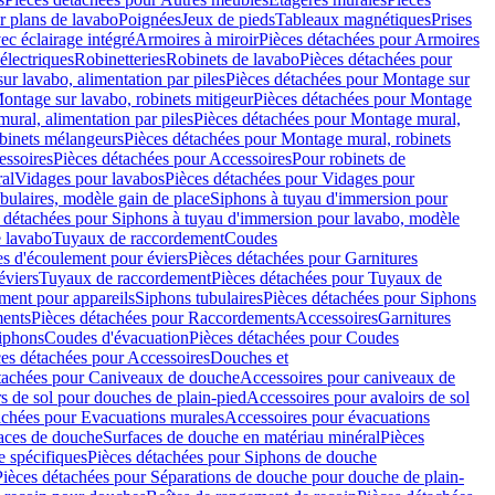
r plans de lavabo
Poignées
Jeux de pieds
Tableaux magnétiques
Prises
ec éclairage intégré
Armoires à miroir
Pièces détachées pour Armoires
 électriques
Robinetteries
Robinets de lavabo
Pièces détachées pour
ur lavabo, alimentation par piles
Pièces détachées pour Montage sur
ontage sur lavabo, robinets mitigeur
Pièces détachées pour Montage
ural, alimentation par piles
Pièces détachées pour Montage mural,
binets mélangeurs
Pièces détachées pour Montage mural, robinets
essoires
Pièces détachées pour Accessoires
Pour robinets de
ral
Vidages pour lavabos
Pièces détachées pour Vidages pour
bulaires, modèle gain de place
Siphons à tuyau d'immersion pour
 détachées pour Siphons à tuyau d'immersion pour lavabo, modèle
 lavabo
Tuyaux de raccordement
Coudes
es d'écoulement pour éviers
Pièces détachées pour Garnitures
éviers
Tuyaux de raccordement
Pièces détachées pour Tuyaux de
ment pour appareils
Siphons tubulaires
Pièces détachées pour Siphons
ents
Pièces détachées pour Raccordements
Accessoires
Garnitures
Siphons
Coudes d'évacuation
Pièces détachées pour Coudes
ces détachées pour Accessoires
Douches et
tachées pour Caniveaux de douche
Accessoires pour caniveaux de
s de sol pour douches de plain-pied
Accessoires pour avaloirs de sol
achées pour Evacuations murales
Accessoires pour évacuations
faces de douche
Surfaces de douche en matériau minéral
Pièces
 spécifiques
Pièces détachées pour Siphons de douche
Pièces détachées pour Séparations de douche pour douche de plain-