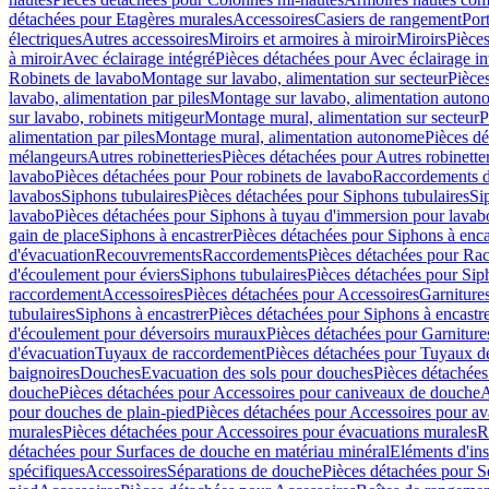
détachées pour Etagères murales
Accessoires
Casiers de rangement
Port
électriques
Autres accessoires
Miroirs et armoires à miroir
Miroirs
Pièces
à miroir
Avec éclairage intégré
Pièces détachées pour Avec éclairage in
Robinets de lavabo
Montage sur lavabo, alimentation sur secteur
Pièce
lavabo, alimentation par piles
Montage sur lavabo, alimentation auton
sur lavabo, robinets mitigeur
Montage mural, alimentation sur secteur
P
alimentation par piles
Montage mural, alimentation autonome
Pièces d
mélangeurs
Autres robinetteries
Pièces détachées pour Autres robinette
lavabo
Pièces détachées pour Pour robinets de lavabo
Raccordements d’a
lavabos
Siphons tubulaires
Pièces détachées pour Siphons tubulaires
Si
lavabo
Pièces détachées pour Siphons à tuyau d'immersion pour lavab
gain de place
Siphons à encastrer
Pièces détachées pour Siphons à enca
d'évacuation
Recouvrements
Raccordements
Pièces détachées pour Ra
d'écoulement pour éviers
Siphons tubulaires
Pièces détachées pour Sip
raccordement
Accessoires
Pièces détachées pour Accessoires
Garniture
tubulaires
Siphons à encastrer
Pièces détachées pour Siphons à encastr
d'écoulement pour déversoirs muraux
Pièces détachées pour Garnitur
d'évacuation
Tuyaux de raccordement
Pièces détachées pour Tuyaux d
baignoires
Douches
Evacuation des sols pour douches
Pièces détachées
douche
Pièces détachées pour Accessoires pour caniveaux de douche
A
pour douches de plain-pied
Pièces détachées pour Accessoires pour ava
murales
Pièces détachées pour Accessoires pour évacuations murales
R
détachées pour Surfaces de douche en matériau minéral
Eléments d'ins
spécifiques
Accessoires
Séparations de douche
Pièces détachées pour S