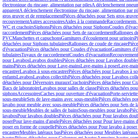
électronique du rinçage, alimentation par piles
A déclenchement pneum
apparent
A déclenchement électronique du rinçage, alimentation par pi
gros œuvre et de remplacement
Pièces détachées pour Sets gros œuvr
recouvrement
Autres accessoires
Aides à la commande
Raccordements a
WC et crachoirs
Siphons
Pièces détachées pour Siphons
Coudes d'évac
raccordement
Pièces détachées pour Sets de raccordement
Rallonges d
PVC
Manchettes et capuchons
Garnitures d'écoulement pour urinoirs
P
détachées pour Siphons tubulaires
Rallonges de coude de rinçage
Pièce
d'évacuation
Pièces détachées pour Coudes d'évacuation
Garnitures d'
tubulaires
Tuyaux de raccordement
Coudes d'évacuation
Recouvrement
pour Lavabos
Lavabos doubles
Pièces détachées pour Lavabos double
mains
Pièces détachées pour Lave-mains
Lave-mains à poser
Lave-main
encastrer
Lavabos à sous-encastrer
Pièces détachées pour Lavabos à so
enfants
Lavabos
Lavabos collectifs
Pièces détachées pour Lavabos colle
détachées pour Déversoirs muraux
Crachoirs
Pièces détachées pour Cr
Bacs de laboratoire
Lavabos pour salles de classe
Pièces détachées pou
siphons
Accessoires
Caches pour ouverture d'évacuation
Porte-serviette
sous-meuble
Sets de lave-mains avec sous-meuble
Pièces détachées po
lavabo pour meuble avec sous-meuble
Pièces détachées pour Sets de
sous-meuble
Meubles de salles de bains
Sous-meubles pour lavabo
Pièc
lavabos
Pour lavabos doubles
Pièces détachées pour Pour lavabos dou
poser
Pour lave-mains d'angle
Pièces détachées pour Pour lave-mains d
poser en forme de coupelle
Pièces détachées pour Pour lavabo à poser
encastrer
Meubles latéraux bas
Pièces détachées pour Meubles latéraux
hautes
Pièces détachées pour Colonnes mi-hautes
Armoires hautes com