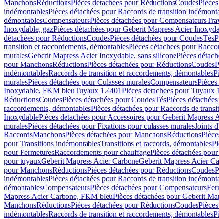
Manchons
Réductions
Pièces détachées pour Réductions
Coudes
Pièces
indémontables
Pièces détachées pour Raccords de transition indémont
démontables
Compensateurs
Pièces détachées pour Compensateurs
Tra
Inoxydable, gaz
Pièces détachées pour Geberit Mapress Acier Inoxyda
détachées pour Réductions
Coudes
Pièces détachées pour Coudes
Tés
P
transition et raccordements, démontables
Pièces détachées pour Raccor
murales
Geberit Mapress Acier Inoxydable, sans silicone
Pièces détach
pour Manchons
Réductions
Pièces détachées pour Réductions
Coudes
P
indémontables
Raccords de transition et raccordements, démontables
P
murales
Pièces détachées pour Culasses murales
Compensateurs
Pièces
Inoxydable, FKM bleu
Tuyaux 1.4401
Pièces détachées pour Tuyaux 
Réductions
Coudes
Pièces détachées pour Coudes
Tés
Pièces détachées
raccordements, démontables
Pièces détachées pour Raccords de transi
Inoxydable
Pièces détachées pour Accessoires pour Geberit Mapress 
murales
Pièces détachées pour Fixations pour culasses murales
Joints d
Raccords
Manchons
Pièces détachées pour Manchons
Réductions
Pièce
pour Transitions indémontables
Transitions et raccords, démontables
Pi
pour Fermetures
Raccordements pour chauffage
Pièces détachées pou
pour tuyaux
Geberit Mapress Acier Carbone
Geberit Mapress Acier C
pour Manchons
Réductions
Pièces détachées pour Réductions
Coudes
P
indémontables
Pièces détachées pour Raccords de transition indémont
démontables
Compensateurs
Pièces détachées pour Compensateurs
Fer
Mapress Acier Carbone, FKM bleu
Pièces détachées pour Geberit M
Manchons
Réductions
Pièces détachées pour Réductions
Coudes
Pièces
indémontables
Raccords de transition et raccordements, démontables
P