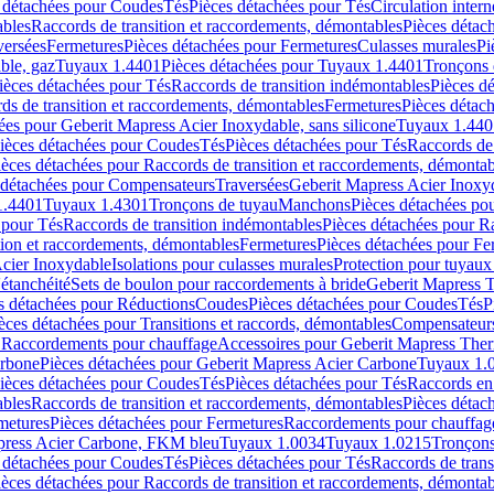
 détachées pour Coudes
Tés
Pièces détachées pour Tés
Circulation intern
ables
Raccords de transition et raccordements, démontables
Pièces détac
versées
Fermetures
Pièces détachées pour Fermetures
Culasses murales
Pi
ble, gaz
Tuyaux 1.4401
Pièces détachées pour Tuyaux 1.4401
Tronçons 
ièces détachées pour Tés
Raccords de transition indémontables
Pièces d
ds de transition et raccordements, démontables
Fermetures
Pièces détac
ées pour Geberit Mapress Acier Inoxydable, sans silicone
Tuyaux 1.440
ièces détachées pour Coudes
Tés
Pièces détachées pour Tés
Raccords de 
ièces détachées pour Raccords de transition et raccordements, démontab
 détachées pour Compensateurs
Traversées
Geberit Mapress Acier Inox
1.4401
Tuyaux 1.4301
Tronçons de tuyau
Manchons
Pièces détachées p
 pour Tés
Raccords de transition indémontables
Pièces détachées pour Ra
tion et raccordements, démontables
Fermetures
Pièces détachées pour Fe
Acier Inoxydable
Isolations pour culasses murales
Protection pour tuyaux
'étanchéité
Sets de boulon pour raccordements à bride
Geberit Mapress 
s détachées pour Réductions
Coudes
Pièces détachées pour Coudes
Tés
P
èces détachées pour Transitions et raccords, démontables
Compensateur
r Raccordements pour chauffage
Accessoires pour Geberit Mapress The
arbone
Pièces détachées pour Geberit Mapress Acier Carbone
Tuyaux 1.
ièces détachées pour Coudes
Tés
Pièces détachées pour Tés
Raccords en
ables
Raccords de transition et raccordements, démontables
Pièces détac
metures
Pièces détachées pour Fermetures
Raccordements pour chauffag
apress Acier Carbone, FKM bleu
Tuyaux 1.0034
Tuyaux 1.0215
Tronçons
 détachées pour Coudes
Tés
Pièces détachées pour Tés
Raccords de trans
ièces détachées pour Raccords de transition et raccordements, démontab