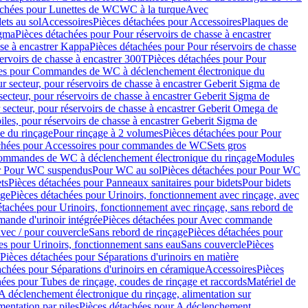
achées pour Lunettes de WC
WC à la turque
Avec
ets au sol
Accessoires
Pièces détachées pour Accessoires
Plaques de
igma
Pièces détachées pour Pour réservoirs de chasse à encastrer
sse à encastrer Kappa
Pièces détachées pour Pour réservoirs de chasse
ervoirs de chasse à encastrer 300T
Pièces détachées pour Pour
ées pour Commandes de WC à déclenchement électronique du
r secteur, pour réservoirs de chasse à encastrer Geberit Sigma de
secteur, pour réservoirs de chasse à encastrer Geberit Sigma de
 secteur, pour réservoirs de chasse à encastrer Geberit Omega de
iles, pour réservoirs de chasse à encastrer Geberit Sigma de
 du rinçage
Pour rinçage à 2 volumes
Pièces détachées pour Pour
achées pour Accessoires pour commandes de WC
Sets gros
commandes de WC à déclenchement électronique du rinçage
Modules
ur Pour WC suspendus
Pour WC au sol
Pièces détachées pour Pour WC
ts
Pièces détachées pour Panneaux sanitaires pour bidets
Pour bidets
age
Pièces détachées pour Urinoirs, fonctionnement avec rinçage, avec
étachées pour Urinoirs, fonctionnement avec rinçage, sans rebord de
nde d'urinoir intégrée
Pièces détachées pour Avec commande
avec / pour couvercle
Sans rebord de rinçage
Pièces détachées pour
es pour Urinoirs, fonctionnement sans eau
Sans couvercle
Pièces
Pièces détachées pour Séparations d'urinoirs en matière
achées pour Séparations d'urinoirs en céramique
Accessoires
Pièces
hées pour Tubes de rinçage, coudes de rinçage et raccords
Matériel de
A déclenchement électronique du rinçage, alimentation sur
mentation par piles
Pièces détachées pour A déclenchement