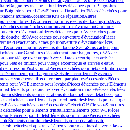
e recoin pour douches
Boîtes de rangement de recoin
Pièces détachées
taire
Baignoires rectangulaires
Pièces détachées pour Baignoires
ur Baignoires pour bébés
Eléments d'installation
Pièces détachées pour
fixations murales
Accessoires
Kits de réparation
Autres
 pour Garnitures d'écoulement pour receveurs de douche, d52
Avec
 détachées pour Caches pour ouverture d'évacuation
Garnitures
ouverture d'évacuation
Pièces détachées pour Avec caches pour
s de douche, d90
Avec caches pour ouverture d'évacuation
Pièces
erture d'évacuation
Caches pour ouverture d'évacuation
Pièces
s d'écoulement pour receveurs de douche Sestra
Sans caches pour
tachées pour Garnitures d'écoulement pour baignoires, d52
Avec
ion pour vidage excentrique
Avec vidage excentrique et arrivée
pour Sets de finition pour vidage excentrique et arrivée d'eau
A
nt par pression PushControl
Pièces détachées pour Sets de finition pour
s d'écoulement pour baignoires
Sets de raccordement
Systèmes
tures de soutènement
Recouvrement par plaques
Accessoires
Pièces
éments pour WC
Eléments pour lavabos
Pièces détachées pour Eléments
noirs
Eléments pour douches avec évacuation murale
Pièces détachées
ignoires
Eléments pour séparations de douche
Pièces détachées pour
ces détachées pour Eléments pour robinetteries
Eléments pour charges
res
Pièces détachées pour Accessoires
Geberit GIS
Cloisons
Structures
s détachées pour Eléments d'installation
Eléments pour WC
Pièces
 pour Eléments pour bidets
Eléments pour urinoirs
Pièces détachées
urale
Éléments pour douches
Éléments pour séparations de
r robinetteries et appareils
Eléments pour machines à laver et lave-