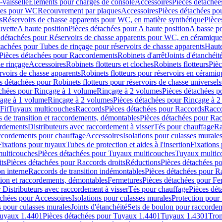
-vaisselle
Eléments pour charges de console
Accessoires
Pièces détachée
les pour WC
Recouvrement par plaques
Accessoires
Pièces détachées po
s
Réservoirs de chasse apparents pour WC, en matière synthétique
Pièce
uvette
A haute position
Pièces détachées pour A haute position
A basse po
 détachées pour Réservoirs de chasse apparents pour WC, en céramiqu
tachées pour Tubes de rinçage pour réservoirs de chasse apparents
Haute
Pièces détachées pour Raccordements
Robinets d'arrêt
Joints d'étanchéit
e rinçage
Accessoires
Robinets flotteurs et cloches
Robinets flotteurs
Pièc
rvoirs de chasse apparents
Robinets flotteurs pour réservoirs en céramiq
s détachées pour Robinets flotteurs pour réservoirs de chasse universels
achées pour Rinçage à 1 volume
Rinçage à 2 volumes
Pièces détachées p
çage à 1 volume
Rinçage à 2 volumes
Pièces détachées pour Rinçage à 
Fit
Tuyaux multicouches
Raccords
Pièces détachées pour Raccords
Racco
 de transition et raccordements, démontables
Pièces détachées pour Rac
ordements
Distributeurs avec raccordement à visser
Tés pour chauffage
Ra
ccordements pour chauffage
Accessoires
Isolations pour culasses murale
Fixations pour tuyaux
Tubes de protection et aides à l'insertion
Fixations
ulticouches
Pièces détachées pour Tuyaux multicouches
Tuyaux multic
ts
Pièces détachées pour Raccords droits
Réductions
Pièces détachées p
on interne
Raccords de transition indémontables
Pièces détachées pour Ra
tion et raccordements, démontables
Fermetures
Pièces détachées pour Fe
 Distributeurs avec raccordement à visser
Tés pour chauffage
Pièces dét
achées pour Accessoires
Isolations pour culasses murales
Protection pour 
s pour culasses murales
Joints d'étanchéité
Sets de boulon pour raccordem
uyaux 1.4401
Pièces détachées pour Tuyaux 1.4401
Tuyaux 1.4301
Tron