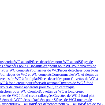
suspendus
WC au sol
Pièces détachées pour WC au sol
Sièges de
es détachées pour Dispositifs d'appoint pour WC
Pour cuvettes de
ur Pour WC complets
Pour sièges de WC
Pièces détachées pour Pour
Pour sièges de WC et WC complets
Consommables
WC et sièges de
vettes de WC à fond plat
Pièces détachées pour Cuvettes de WC à
WC à fond creux pour réservoir attenant
Cuvettes de WC à fond
rvoirs de chasse apparents pour WC, en céramique
détachées pour WC Comfort
Cuvettes de WC à fond creux
ettes de WC à fond creux rallongées
Cuvettes de WC à fond plat
Sièges de WC
Pièces détachées pour Sièges de WC
Lunettes de
C suspendus
WC au sol
Pièces détachées pour WC au sol
Sièges de WC