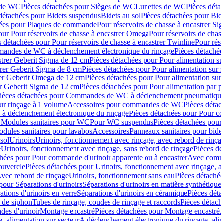
 de WC
Pièces détachées pour Sièges de WC
Lunettes de WC
Pièces dét
détachées pour Bidets suspendus
Bidets au sol
Pièces détachées pour Bid
hées pour Plaques de commande
Pour réservoirs de chasse à encastrer S
our Pour réservoirs de chasse à encastrer Omega
Pour réservoirs de cha
s détachées pour Pour réservoirs de chasse à encastrer Twinline
Pour rés
andes de WC à déclenchement électronique du rinçage
Pièces détach
astrer Geberit Sigma de 12 cm
Pièces détachées pour Pour alimentation su
strer Geberit Sigma de 8 cm
Pièces détachées pour Pour alimentation sur 
trer Geberit Omega de 12 cm
Pièces détachées pour Pour alimentation sur
rer Geberit Sigma de 12 cm
Pièces détachées pour Pour alimentation par p
ièces détachées pour Commandes de WC à déclenchement pneumatique
ur rinçage à 1 volume
Accessoires pour commandes de WC
Pièces dét
 déclenchement électronique du rinçage
Pièces détachées pour Pour 
r Modules sanitaires pour WC
Pour WC suspendus
Pièces détachées po
dules sanitaires pour lavabos
Accessoires
Panneaux sanitaires pour bide
sol
Urinoirs
Urinoirs, fonctionnement avec rinçage, avec rebord de rinç
e
Urinoirs, fonctionnement avec rinçage, sans rebord de rinçage
Pièces d
chées pour Pour commande d'urinoir apparente ou à encastrer
Avec comma
ouvercle
Pièces détachées pour Urinoirs, fonctionnement avec rinçage, 
Avec rebord de rinçage
Urinoirs, fonctionnement sans eau
Pièces détaché
pour Séparations d'urinoirs
Séparations d'urinoirs en matière synthétique
tions d'urinoirs en verre
Séparations d'urinoirs en céramique
Pièces dét
s de siphon
Tubes de rinçage, coudes de rinçage et raccords
Pièces détac
es d'urinoir
Montage encastré
Pièces détachées pour Montage encastré
, alimentation sur secteur
A déclenchement électronique du rinçage, ali