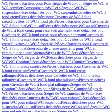
WC
Pièces détachées pour Pour sièges de WC
Pour sièges de WC et
WC complets
Consommables
WC et sièges de WC
WC
suspendus
Pièces détachées pour WC suspendus
Cuvettes de WC à
fond creux
Pièces détachées pour Cuvettes de WC à fond
creux
Cuvettes de WC à fond plat
Pièces détachées pour Cuvettes de
WC à fond plat
WC au sol
Pièces détachées pour WC au sol
Cuvettes
de WC à fond creux pour réservoir attenant
Pièces détachées pour
Cuvettes de WC à fond creux pour réservoir attenant
Cuvettes de
WC à fond creux
Pièces détachées pour Cuvettes de WC à fond
creux
Cuvettes de WC à fond plat
Pièces détachées pour Cuvettes de
WC à fond plat
Réservoirs de chasse apparents pour WC, en
céramique sanitaire
Attenant
Sièges de WC
Pièces détachées pour
Sièges de WC
Sièges de WC
Pièces détachées pour Sièges de
WC
WC Comfort
Pièces détachées pour WC Comfort
Cuvettes de
WC à fond creux surélevées
Pièces détachées pour Cuvettes de WC
à fond creux surélevées
Cuvettes de WC à fond creux
rallongées
Pièces détachées pour Cuvettes de WC à fond creux
rallongées
Cuvettes de WC à fond plat rallongées
Pièces détachées
pour Cuvettes de WC à fond plat rallongées
Sièges de WC
Comfort
Pièces détachées pour Sièges de WC Comfort
Sièges de
WC
Pièces détachées pour Sièges de WC
Lunettes de WC
Pièces
détachées pour Lunettes de WC
WC pour enfants
Pièces détachées
pour WC pour enfants
WC suspendus
Pièces détachées pour WC
suspendus
WC au sol
Pièces détachées pour WC au sol
Sièges de WC
pour enfants
Pièces détachées pour Sièges de WC pour