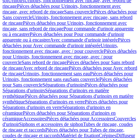
sol
Urinoirs
Urinoirs, fonctionnement avec rinçage, avec rebord de
rinçage
Pièces détachées pour Urinoirs, fonctionnement avec
rinçage, avec rebord de rinçage
Sans couvercle
Pièces détachées pour
Sans couvercle
Urinoirs, fonctionnement avec rinçage, sans rebord
de rinçage
Pièces détachées pour Urinoirs, fonctionnement avec
rinçage, sans rebord de rinçage
Pour commande d'urinoir apparente
ou à encastrer
Pièces détachées pour Pour commande d'urinoir
apparente ou à encastrer
Avec commande d'urinoir intégrée
Pièces
détachées pour Avec commande d'urinoir intégrée
Urinoirs,
fonctionnement avec rinçage, avec / pour couvercle
Pièces détachées
pour Urinoirs, fonctionnement avec rinçage, avec / pour
couvercle
Sans rebord de rinçage
Pièces détachées pour Sans rebord
de rinçage
Avec rebord de rinçage
Pièces détachées pour Avec rebord
de rinçage
Urinoirs, fonctionnement sans eau
Pièces détachées pour
Urinoirs, fonctionnement sans eau
Sans couvercle
Pièces détachées
pour Sans couvercle
Séparations d'urinoirs
Pièces détachées pour
Séparations d'urinoirs
Séparations d'urinoirs en matière
synthétique
Pièces détachées pour Séparations d'urinoirs en matière
synthétique
Séparations d'urinoirs en verre
Pièces détachées pour
Séparations d'urinoirs en verre
Séparations d'urinoirs en
céramique
Pièces détachées pour Séparations d'urinoirs en
céramique
Accessoires
Pièces détachées pour Accessoires
Couvercles
d'urinoir
Siphons et accessoires de siphon
Tubes de rinçage, coudes
de rinçage et raccords
Pièces détachées pour Tubes de rinçage,
coudes de rinçage et raccords
Matériel de fixation
Crépines
Diffuseur