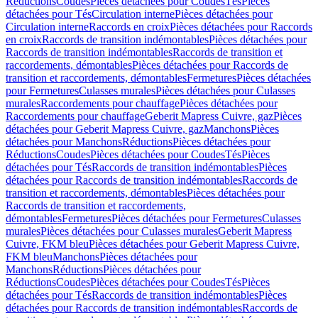
Réductions
Coudes
Pièces détachées pour Coudes
Tés
Pièces
détachées pour Tés
Circulation interne
Pièces détachées pour
Circulation interne
Raccords en croix
Pièces détachées pour Raccords
en croix
Raccords de transition indémontables
Pièces détachées pour
Raccords de transition indémontables
Raccords de transition et
raccordements, démontables
Pièces détachées pour Raccords de
transition et raccordements, démontables
Fermetures
Pièces détachées
pour Fermetures
Culasses murales
Pièces détachées pour Culasses
murales
Raccordements pour chauffage
Pièces détachées pour
Raccordements pour chauffage
Geberit Mapress Cuivre, gaz
Pièces
détachées pour Geberit Mapress Cuivre, gaz
Manchons
Pièces
détachées pour Manchons
Réductions
Pièces détachées pour
Réductions
Coudes
Pièces détachées pour Coudes
Tés
Pièces
détachées pour Tés
Raccords de transition indémontables
Pièces
détachées pour Raccords de transition indémontables
Raccords de
transition et raccordements, démontables
Pièces détachées pour
Raccords de transition et raccordements,
démontables
Fermetures
Pièces détachées pour Fermetures
Culasses
murales
Pièces détachées pour Culasses murales
Geberit Mapress
Cuivre, FKM bleu
Pièces détachées pour Geberit Mapress Cuivre,
FKM bleu
Manchons
Pièces détachées pour
Manchons
Réductions
Pièces détachées pour
Réductions
Coudes
Pièces détachées pour Coudes
Tés
Pièces
détachées pour Tés
Raccords de transition indémontables
Pièces
détachées pour Raccords de transition indémontables
Raccords de