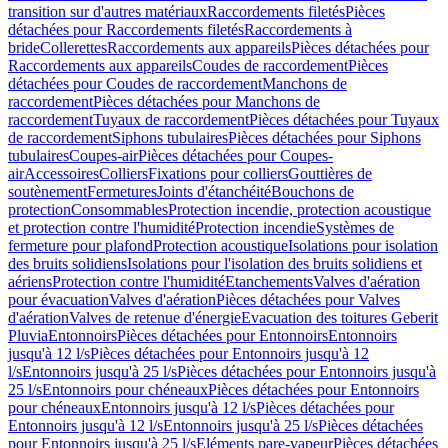
transition sur d'autres matériaux
Raccordements filetés
Pièces
détachées pour Raccordements filetés
Raccordements à
bride
Collerettes
Raccordements aux appareils
Pièces détachées pour
Raccordements aux appareils
Coudes de raccordement
Pièces
détachées pour Coudes de raccordement
Manchons de
raccordement
Pièces détachées pour Manchons de
raccordement
Tuyaux de raccordement
Pièces détachées pour Tuyaux
de raccordement
Siphons tubulaires
Pièces détachées pour Siphons
tubulaires
Coupes-air
Pièces détachées pour Coupes-
air
Accessoires
Colliers
Fixations pour colliers
Gouttières de
soutènement
Fermetures
Joints d'étanchéité
Bouchons de
protection
Consommables
Protection incendie, protection acoustique
et protection contre l'humidité
Protection incendie
Systèmes de
fermeture pour plafond
Protection acoustique
Isolations pour isolation
des bruits solidiens
Isolations pour l'isolation des bruits solidiens et
aériens
Protection contre l'humidité
Etanchements
Valves d'aération
pour évacuation
Valves d'aération
Pièces détachées pour Valves
d'aération
Valves de retenue d'énergie
Evacuation des toitures Geberit
Pluvia
Entonnoirs
Pièces détachées pour Entonnoirs
Entonnoirs
jusqu'à 12 l/s
Pièces détachées pour Entonnoirs jusqu'à 12
l/s
Entonnoirs jusqu'à 25 l/s
Pièces détachées pour Entonnoirs jusqu'à
25 l/s
Entonnoirs pour chéneaux
Pièces détachées pour Entonnoirs
pour chéneaux
Entonnoirs jusqu'à 12 l/s
Pièces détachées pour
Entonnoirs jusqu'à 12 l/s
Entonnoirs jusqu'à 25 l/s
Pièces détachées
pour Entonnoirs jusqu'à 25 l/s
Eléments pare-vapeur
Pièces détachées