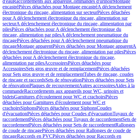
d'eau
Raccordements aux appareils
Commandes d'urinoir
Montage
encastré
Pièces détachées pour Montage encastré
A déclenchement
électronique du rinçage, alimentation sur secteur
Pièces détachées
pour A déclenchement électronique du rinçage, alimentation sur
secteur
A déclenchement électronique du rinçage, alimentation par
piles
Pièces détachées pour A déclenchement électronique du
rinçage, alimentation par piles
A déclenchement pneumatique du
rinçage
Pièces détachées pour A déclenchement pneumatique du
rinçage
Montage apparent
Pièces détachées pour Montage apparent
A
déclenchement électronique du rinçage, alimentation par piles
Pièces
détachées pour A déclenchement électronique du rinçage,
alimentation par piles
Accessoires
Pièces détachées pour
Accessoires
Sets gros œuvre et de remplacement
Pièces détachées
pour Sets gros œuvre et de remplacement
Tubes de rinçage, coudes
de rinçage et raccords
Sets de rénovation
Pièces détachées pour Sets
de rénovation
Plaques de recouvrement
Autres accessoires
Aides à la
commande
Raccordements aux appareils pour WC, urinoirs et
bidets
Garnitures d'écoulement pour WC et crachoirs
Pièces
détachées pour Garnitures d'écoulement pour WC et
crachoirs
Siphons
Pièces détachées pour Siphons
Coudes
d'évacuation
Pièces détachées pour Coudes d'évacuation
Tuyaux de
raccordement
Pièces détachées pour Tuyaux de raccordement
Sets de
raccordement
Pièces détachées pour Sets de raccordement
Rallonges
de coude de rinçage
Pièces détachées pour Rallonges de coude de
rinçage
Raccords en PVC
Pièces détachées pour Raccords en