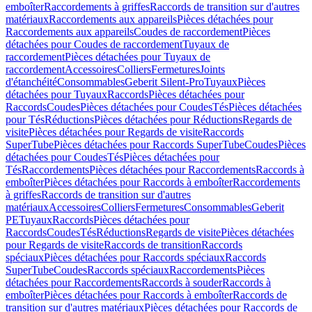
emboîter
Raccordements à griffes
Raccords de transition sur d'autres
matériaux
Raccordements aux appareils
Pièces détachées pour
Raccordements aux appareils
Coudes de raccordement
Pièces
détachées pour Coudes de raccordement
Tuyaux de
raccordement
Pièces détachées pour Tuyaux de
raccordement
Accessoires
Colliers
Fermetures
Joints
d'étanchéité
Consommables
Geberit Silent-Pro
Tuyaux
Pièces
détachées pour Tuyaux
Raccords
Pièces détachées pour
Raccords
Coudes
Pièces détachées pour Coudes
Tés
Pièces détachées
pour Tés
Réductions
Pièces détachées pour Réductions
Regards de
visite
Pièces détachées pour Regards de visite
Raccords
SuperTube
Pièces détachées pour Raccords SuperTube
Coudes
Pièces
détachées pour Coudes
Tés
Pièces détachées pour
Tés
Raccordements
Pièces détachées pour Raccordements
Raccords à
emboîter
Pièces détachées pour Raccords à emboîter
Raccordements
à griffes
Raccords de transition sur d'autres
matériaux
Accessoires
Colliers
Fermetures
Consommables
Geberit
PE
Tuyaux
Raccords
Pièces détachées pour
Raccords
Coudes
Tés
Réductions
Regards de visite
Pièces détachées
pour Regards de visite
Raccords de transition
Raccords
spéciaux
Pièces détachées pour Raccords spéciaux
Raccords
SuperTube
Coudes
Raccords spéciaux
Raccordements
Pièces
détachées pour Raccordements
Raccords à souder
Raccords à
emboîter
Pièces détachées pour Raccords à emboîter
Raccords de
transition sur d'autres matériaux
Pièces détachées pour Raccords de