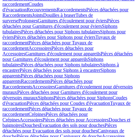
raccordement
Coudes
d'évacuation
Recouvrements
Raccordements
Pièces détachées pour
Raccordements
Joints
Douilles à braser
Tubes de
surverse
Prolonges
Garnitures d'écoulement pour éviers
Pièces
détachées pour Garnitures d'écoulement pour éviers
Siphons
tubulaires
Pièces détachées pour Siphons tubulaires
Siphons pour
éviers
Pièces détachées pour Siphons pour éviers
Tuyaux de
raccordement
Pièces détachées pour Tuyaux de
raccordement
Accessoires
Pièces détachées pour
Accessoires
Garnitures d'écoulement pour appareils
Pièces détachées
pour Garnitures d'écoulement pour appareils
Siphons
tubulaires
Pièces détachées pour Siphons tubulaires
Siphons à
encastrer
Pièces détachées pour Siphons à encastrer
Siphons
apparents
Pièces détachées pour Siphons
apparents
Raccordements
Pièces détachées pour
Raccordements
Accessoires
Garnitures d'écoulement pour déversoirs
muraux
Pièces détachées pour Garnitures d'écoulement pour
déversoirs muraux
Siphons
Pièces détachées pour Siphons
Coudes
d'évacuation
Pièces détachées pour Coudes d'évacuation
Tuyaux de
raccordement
Pièces détachées pour Tuyaux de
raccordement
Crépines
Pièces détachées pour
Crépines
Accessoires
Pièces détachées pour Accessoires
Douches et
baignoires
Douches
Evacuation des sols pour douches
Pièces
détachées pour Evacuation des sols pour douches
Caniveaux de
douche
Pièces détachées pour Caniveaux de douche
Accessoires