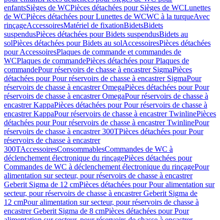
enfants
Sièges de WC
Pièces détachées pour Sièges de WC
Lunettes
de WC
Pièces détachées pour Lunettes de WC
WC à la turque
Avec
rinçage
Accessoires
Matériel de fixation
Bidets
Bidets
suspendus
Pièces détachées pour Bidets suspendus
Bidets au
sol
Pièces détachées pour Bidets au sol
Accessoires
Pièces détachées
pour Accessoires
Plaques de commande et commandes de
WC
Plaques de commande
Pièces détachées pour Plaques de
commande
Pour réservoirs de chasse à encastrer Sigma
Pièces
détachées pour Pour réservoirs de chasse à encastrer Sigma
Pour
réservoirs de chasse à encastrer Omega
Pièces détachées pour Pour
réservoirs de chasse à encastrer Omega
Pour réservoirs de chasse à
encastrer Kappa
Pièces détachées pour Pour réservoirs de chasse à
encastrer Kappa
Pour réservoirs de chasse à encastrer Twinline
Pièces
détachées pour Pour réservoirs de chasse à encastrer Twinline
Pour
réservoirs de chasse à encastrer 300T
Pièces détachées pour Pour
réservoirs de chasse à encastrer
300T
Accessoires
Consommables
Commandes de WC à
déclenchement électronique du rinçage
Pièces détachées pour
Commandes de WC à déclenchement électronique du rinçage
Pour
alimentation sur secteur, pour réservoirs de chasse à encastrer
Geberit Sigma de 12 cm
Pièces détachées pour Pour alimentation sur
secteur, pour réservoirs de chasse à encastrer Geberit Sigma de
12 cm
Pour alimentation sur secteur, pour réservoirs de chasse à
encastrer Geberit Sigma de 8 cm
Pièces détachées pour Pour
alimentation sur secteur, pour réservoirs de chasse à encastrer