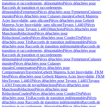
transition et raccordements, démontables
Pièces détachées pour
Raccords de transition et raccordements,
démontables
Fermetures
Pièces détachées pour Fermetures
Culasses
murales
Pièces détachées pour Culasses murales
Geberit Mapress
Acier Inoxydable, sans silicone
Pièces détachées pour Geberit
Mapress Acier Inoxydable, sans silicone
Tuyaux 1.4401
Pièces
détachées pour Tuyaux 1.4401
Manchons
Pièces détachées pour
Manchons
Réductions
Pièces détachées pour
Réductions
Coudes
Pièces détachées pour Coudes
Tés
Pièces
détachées pour Tés
Raccords de transition indémontables
Pièces
détachées pour Raccords de transition indémontables
Raccords de
transition et raccordements, démontables
Pièces détachées pour
Raccords de transition et raccordements,
démontables
Fermetures
Pièces détachées pour Fermetures
Culasses
murales
Pièces détachées pour Culasses
murales
Compensateurs
Pièces détachées pour
Compensateurs
Traversées
Geberit Mapress Acier Inoxydable, FKM
bleu
Pièces détachées pour Geberit Mapress Acier Inoxydable, FKM
bleu
Tuyaux 1.4401
Pièces détachées pour Tuyaux 1.4401
Tuyaux
1.4301
Tronçons de tuyau
Manchons
Pièces détachées pour
Manchons
Réductions
Pièces détachées pour
Réductions
Coudes
Pièces détachées pour Coudes
Tés
Pièces
détachées pour Tés
Raccords de transition indémontables
Pièces
détachées pour Raccords de transition indémontables
Raccords de
transition et raccordements, démontables
Pièces détachées pour