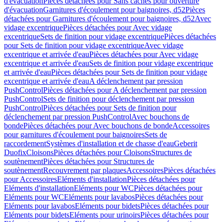
d'évacuation
Pièces détachées pour Sans caches pour ouverture
d'évacuation
Garnitures d'écoulement pour baignoires, d52
Pièces
détachées pour Garnitures d'écoulement pour baignoires, d52
Avec
vidage excentrique
Pièces détachées pour Avec vidage
excentrique
Sets de finition pour vidage excentrique
Pièces détachées
pour Sets de finition pour vidage excentrique
Avec vidage
excentrique et arrivée d'eau
Pièces détachées pour Avec vidage
excentrique et arrivée d'eau
Sets de finition pour vidage excentrique
et arrivée d'eau
Pièces détachées pour Sets de finition pour vidage
excentrique et arrivée d'eau
A déclenchement par pression
PushControl
Pièces détachées pour A déclenchement par pression
PushControl
Sets de finition pour déclenchement par pression
PushControl
Pièces détachées pour Sets de finition pour
déclenchement par pression PushControl
Avec bouchons de
bonde
Pièces détachées pour Avec bouchons de bonde
Accessoires
pour garnitures d'écoulement pour baignoires
Sets de
raccordement
Systèmes d'installation et de chasse d'eau
Geberit
Duofix
Cloisons
Pièces détachées pour Cloisons
Structures de
soutènement
Pièces détachées pour Structures de
soutènement
Recouvrement par plaques
Accessoires
Pièces détachées
pour Accessoires
Eléments d'installation
Pièces détachées pour
Eléments d'installation
Eléments pour WC
Pièces détachées pour
Eléments pour WC
Eléments pour lavabos
Pièces détachées pour
Eléments pour lavabos
Eléments pour bidets
Pièces détachées pour
Eléments pour bidets
Eléments pour urinoirs
Pièces détachées pour