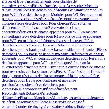
à laver et lave-vaisselle
Eléments pour charges de
console
Accessoires
Pièces détachées pour Accessoires
Modules
d'installation
Pièces détachées pour Modules d'installation
Modules
pour WC
Pièces détachées pour Modules pour WC
Recouvrement
par plaques
Accessoires
Pièces détachées pour Accessoires
Pour
cloisons
Pièces détachées pour Pour cloisons
Pour systèmes
d'alimentation
Pour évacuation
Réservoirs de chasse
apparents
Réservoirs de chasse apparents pour WC, en matière
synthétique
Pièces détachées pour Réservoirs de chasse apparents
pour WC, en matière synthétique
A fixer sur la cuvette
Pièces
détachées pour A fixer sur la cuvette
A haute position
Pièces
détachées pour A haute position
A basse position et mi-hauteur
Pièces
détachées pour A basse position et mi-hauteur
Réservoirs de chasse
apparents pour WC, en céramique
Pièces détachées pour Réservoirs
de chasse apparents pour WC, en céramique
A fixer sur la
cuvette
Pièces détachées pour A fixer sur la cuvette
Tubes de rinçage
pour réservoirs de chasse apparents
Pièces détachées pour Tubes de
rinçage pour réservoirs de chasse apparents
Haute position
Pièces
détachées pour Haute position
Basse et moyenne
position
Accessoires
Pièces détachées pour
Accessoires
Raccordements
Pièces détachées pour
Raccordements
Robinets d'arrêt
Joints
d'étanchéité
Fixations
Manchettes
Mamelons, rosaces et modérateurs
de débit
Consommables
Cloches
Réservoirs de chasse à
encastrer
Coudes de rinçage
Accessoires
Robinets flotteurs et