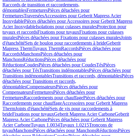
Raccords de transition et raccordements,
démontables
Fermetures
Pièces détachées pour
Fermetures
Traversées
Accessoires pour Geberit Mapress Acier
Inoxydable
Pièces détachées pour Accessoires pour Geberit Mapress
Acier Inoxydable
Isolations pour culasses murales
Protection pour
tuyaux et raccords
Fixations pour tuyaux
Fixations pour culasses
murales
Pièces détachées pour Fixations pour culasses murales
Joints
d'étanchéité
Sets de boulon pour raccordements à bride
Geberit
Mapress Therm
Tuyaux Therm
Raccords
Pièces détachées pour
Raccords
Manchons
Pièces détachées pour
Manchons
Réductions
Pièces détachées pour
Réductions
Coudes
Pièces détachées pour Coudes
Tés
Pièces
détachées pour Tés
Transitions indémontables
Pièces détachées pour
Transitions indémontables
Transitions et raccords, démontables
Pièces
détachées pour Transitions et raccords,
démontables
Compensateurs
Pièces détachées pour
Compensateurs
Fermetures
Pièces détachées pour
Fermetures
Raccordements pour chauffage
Pièces détachées pour
Raccordements pour chauffage
Accessoires pour Geberit Mapress
Therm
Joints d'étanchéité
Sets de vis pour raccordements à
bride
Fixations pour tuyaux
Geberit Mapress Acier Carbone
Geberit
Mapress Acier Carbone
Pièces détachées pour Geberit Mapress
Acier Carbone
Tuyaux 1.0034
Tuyaux 1.0215
Tronçons de
tuyau
Manchons
Pièces détachées pour Manchons
Réductions
Pièces
détachées pour Réductions
Coudes
Pièces détachées pour