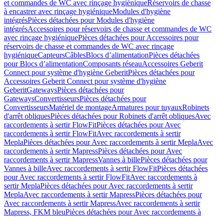
et commandes de WC avec rinçage hygiénique
Réservoirs de chasse
à encastrer avec rinçage hygiénique
Modules d'hygiène
intégrés
Pièces détachées pour Modules d'hygiène
intégrés
Accessoires pour réservoirs de chasse et commandes de WC
avec rinçage hygiénique
Pièces détachées pour Accessoires pour
réservoirs de chasse et commandes de WC avec rinçage
hygiénique
Capteurs
Câbles
Blocs d’alimentation
Pièces détachées
pour Blocs d’alimentation
Composants réseau
Accessoires Geberit
Connect pour système d'hygiène Geberit
Pièces détachées pour
Accessoires Geberit Connect pour système d'hygiène
Geberit
Gateways
Pièces détachées pour
Gateways
Convertisseurs
Pièces détachées pour
Convertisseurs
Matériel de montage
Armatures pour tuyaux
Robinets
d'arrêt obliques
Pièces détachées pour Robinets d'arrêt obliques
Avec
raccordements à sertir FlowFit
Pièces détachées pour Avec
raccordements à sertir FlowFit
Avec raccordements à sertir
Mepla
Pièces détachées pour Avec raccordements à sertir Mepla
Avec
raccordements à sertir Mapress
Pièces détachées pour Avec
raccordements à sertir Mapress
Vannes à bille
Pièces détachées pour
Vannes à bille
Avec raccordements à sertir FlowFit
Pièces détachées
pour Avec raccordements à sertir FlowFit
Avec raccordements à
sertir Mepla
Pièces détachées pour Avec raccordements à sertir
Mepla
Avec raccordements à sertir Mapress
Pièces détachées pour
Avec raccordements à sertir Mapress
Avec raccordements à sertir
Mapress, FKM bleu
Pièces détachées pour Avec raccordements à