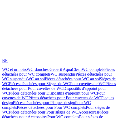
BE
WC et urinoirs
WC-douches Geberit AquaClean
WC complets
Pièces
détachées pour WC complets
WC suspendus
Pièces détachées pour
WC suspendus
WC au sol
Pièces détachées pour WC au sol
Sièges de
WC
Pièces détachées pour Sièges de WC
Pour cuvettes de WC
Pièces
détachées pour Pour cuvettes de WC
Dispositifs d'appoint pour
WC
Pièces détachées pour Dispositifs d'appoint pour WC
Pour
cuvettes de WC
Pièces détachées pour Pour cuvettes de WC
Plaques
design
Pièces détachées pour Plaques design
Pour WC
complets
Pièces détachées pour Pour WC complets
Pour sièges de
WC
Pièces détachées pour Pour sièges de WC
Accessoires
Pièces
détachées pour Accessoires
Pour WC complets
Pour sièges de