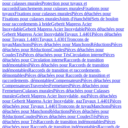
pour culasses murales
Protection pour tuyaux et
raccords
Etanchements pour culasses murales
Fixations pour
tuyaux
Fixations pour culasses murales
Pièces détachées pour
Fixations pour culasses murales
Joints d'étanchéité
Sets de boulon
pour raccordements à bride
Geberit Mapress Acier
Inoxydable
Geberit Mapress Acier Inoxydable
Pièces détachées pour
Geberit Mapress Acier Inoxydable
Tuyaux 1.4401
Pièces détachées
pour Tuyaux 1.4401
Tuyaux 1.4301
Tronçons de
tuyau
Manchons
Pièces détachées pour Manchons
Réductions
Pièces
détachées pour Réductions
Coudes
Pièces détachées pour
Coudes
Tés
Pièces détachées pour Tés
Circulation interne
Pièces
détachées pour Circulation interne
Raccords de transition
indémontables
Pièces détachées pour Raccords de transition
indémontables
Raccords de transition et raccordements,
démontables
Pièces détachées pour Raccords de transition et
raccordements, démontables
Compensateurs
Pièces détachées pour
Compensateurs
Traversées
Fermetures
Pièces détachées pour
Fermetures
Culasses murales
Pièces détachées pour Culasses
murales
Geberit Mapress Acier Inoxydable, gaz
Pièces détachées
pour Geberit Mapress Acier Inoxydable, gaz
Tuyaux 1.4401
Pièces
détachées pour Tuyaux 1.4401
Tronçons de tuyau
Manchons
Pièces
détachées pour Manchons
Réductions
Pièces détachées pour
Réductions
Coudes
Pièces détachées pour Coudes
Tés
Pièces
détachées pour Tés
Raccords de transition indémontables
Pièces
détachées pour Raccords de transition indémontables
Raccords de