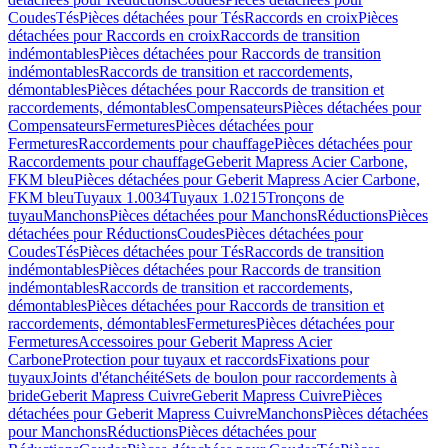
Coudes
Tés
Pièces détachées pour Tés
Raccords en croix
Pièces
détachées pour Raccords en croix
Raccords de transition
indémontables
Pièces détachées pour Raccords de transition
indémontables
Raccords de transition et raccordements,
démontables
Pièces détachées pour Raccords de transition et
raccordements, démontables
Compensateurs
Pièces détachées pour
Compensateurs
Fermetures
Pièces détachées pour
Fermetures
Raccordements pour chauffage
Pièces détachées pour
Raccordements pour chauffage
Geberit Mapress Acier Carbone,
FKM bleu
Pièces détachées pour Geberit Mapress Acier Carbone,
FKM bleu
Tuyaux 1.0034
Tuyaux 1.0215
Tronçons de
tuyau
Manchons
Pièces détachées pour Manchons
Réductions
Pièces
détachées pour Réductions
Coudes
Pièces détachées pour
Coudes
Tés
Pièces détachées pour Tés
Raccords de transition
indémontables
Pièces détachées pour Raccords de transition
indémontables
Raccords de transition et raccordements,
démontables
Pièces détachées pour Raccords de transition et
raccordements, démontables
Fermetures
Pièces détachées pour
Fermetures
Accessoires pour Geberit Mapress Acier
Carbone
Protection pour tuyaux et raccords
Fixations pour
tuyaux
Joints d'étanchéité
Sets de boulon pour raccordements à
bride
Geberit Mapress Cuivre
Geberit Mapress Cuivre
Pièces
détachées pour Geberit Mapress Cuivre
Manchons
Pièces détachées
pour Manchons
Réductions
Pièces détachées pour