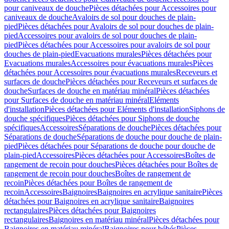
pour caniveaux de douche
Pièces détachées pour Accessoires pour
caniveaux de douche
Avaloirs de sol pour douches de plain-
pied
Pièces détachées pour Avaloirs de sol pour douches de plain-
pied
Accessoires pour avaloirs de sol pour douches de plain-
pied
Pièces détachées pour Accessoires pour avaloirs de sol pour
douches de plain-pied
Evacuations murales
Pièces détachées pour
Evacuations murales
Accessoires pour évacuations murales
Pièces
détachées pour Accessoires pour évacuations murales
Receveurs et
surfaces de douche
Pièces détachées pour Receveurs et surfaces de
douche
Surfaces de douche en matériau minéral
Pièces détachées
pour Surfaces de douche en matériau minéral
Eléments
d'installation
Pièces détachées pour Eléments d'installation
Siphons de
douche spécifiques
Pièces détachées pour Siphons de douche
spécifiques
Accessoires
Séparations de douche
Pièces détachées pour
Séparations de douche
Séparations de douche pour douche de plain-
pied
Pièces détachées pour Séparations de douche pour douche de
plain-pied
Accessoires
Pièces détachées pour Accessoires
Boîtes de
rangement de recoin pour douches
Pièces détachées pour Boîtes de
rangement de recoin pour douches
Boîtes de rangement de
recoin
Pièces détachées pour Boîtes de rangement de
recoin
Accessoires
Baignoires
Baignoires en acrylique sanitaire
Pièces
détachées pour Baignoires en acrylique sanitaire
Baignoires
rectangulaires
Pièces détachées pour Baignoires
rectangulaires
Baignoires en matériau minéral
Pièces détachées pour
Baignoires en matériau minéral
Baignoires pour bébés
Pièces