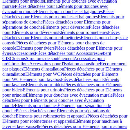
Eléments pour urinoirs
Eléments pour douches avec évacuation
murale
Pièces détachées pour Eléments pour douches avec
évacuation murale
Eléments pour douches et baignoires
Pièces
détachées pour Eléments pour douches et baignoires
Eléments pour
séparations de douche
Pièces détachées pour Eléments pour
séparations de douche
Eléments pour déversoirs
Pièces détachées
pour Eléments pour déversoirs
Eléments pour robinetteries
Pièces
détachées pour Eléments pour robinetteries
Eléments pour charges de
console
Pièces détachées pour Eléments pour charges de
console
Eléments pour éviers
Pièces détachées pour Eléments pour
éviers
Accessoires
Pièces détachées pour Accessoires
Geberit
GIS
Cloisons
Structures de soutènement
Accessoires pour
préfabrications
Accessoires pour l'isolation acoustique
Recouvrement
par plaques
Eléments d'installation
Pièces détachées pour Eléments
d'installation
Eléments pour WC
Pièces détachées pour Eléments
pour WC
Eléments pour lavabos
Pièces détachées pour Eléments
pour lavabos
Eléments pour bidets
Pièces détachées pour Eléments
pour bidets
Eléments pour urinoirs
Pièces détachées pour Eléments
pour urinoirs
Eléments pour douches avec évacuation murale
Pièces
détachées pour Eléments pour douches avec évacuation
murale
Éléments pour douches
Éléments pour séparations de
douche
Pièces détachées pour Éléments pour séparations de
douche
Eléments pour robinetteries et appareils
Pièces détachées pour
Eléments pour robinetteries et appareils
Eléments pour machines à
laver et lave-vaisselle
Pièces détachées pour Eléments pour machines