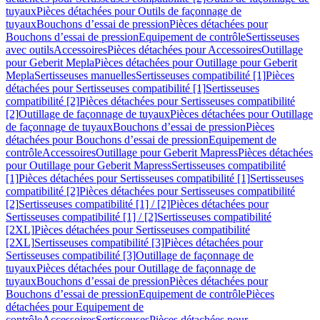
tuyaux
Pièces détachées pour Outils de façonnage de
tuyaux
Bouchons d’essai de pression
Pièces détachées pour
Bouchons d’essai de pression
Equipement de contrôle
Sertisseuses
avec outils
Accessoires
Pièces détachées pour Accessoires
Outillage
pour Geberit Mepla
Pièces détachées pour Outillage pour Geberit
Mepla
Sertisseuses manuelles
Sertisseuses compatibilité [1]
Pièces
détachées pour Sertisseuses compatibilité [1]
Sertisseuses
compatibilité [2]
Pièces détachées pour Sertisseuses compatibilité
[2]
Outillage de façonnage de tuyaux
Pièces détachées pour Outillage
de façonnage de tuyaux
Bouchons d’essai de pression
Pièces
détachées pour Bouchons d’essai de pression
Equipement de
contrôle
Accessoires
Outillage pour Geberit Mapress
Pièces détachées
pour Outillage pour Geberit Mapress
Sertisseuses compatibilité
[1]
Pièces détachées pour Sertisseuses compatibilité [1]
Sertisseuses
compatibilité [2]
Pièces détachées pour Sertisseuses compatibilité
[2]
Sertisseuses compatibilité [1] / [2]
Pièces détachées pour
Sertisseuses compatibilité [1] / [2]
Sertisseuses compatibilité
[2XL]
Pièces détachées pour Sertisseuses compatibilité
[2XL]
Sertisseuses compatibilité [3]
Pièces détachées pour
Sertisseuses compatibilité [3]
Outillage de façonnage de
tuyaux
Pièces détachées pour Outillage de façonnage de
tuyaux
Bouchons d’essai de pression
Pièces détachées pour
Bouchons d’essai de pression
Equipement de contrôle
Pièces
détachées pour Equipement de
contrôle
Accessoires
Sertisseuses
Pièces détachées pour