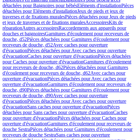
détachées pour Baignoires pour bébés
Eléments d'installation
Pièces
détachées pour Eléments d'installation
Jeux de pieds et jeux de
traverses et de fixations murales
Pièces détachées pour Jeux de pieds
et jeux de traverses et de fixations murales
Accessoires
Kits de
réparation
Autres accessoires
Raccordements aux appareils pour
douches et baignoires
Garnitures d'écoulement pour receveurs de
douche, d52
Pièces détachées pour Garnitures d'écoulement pour
receveurs de douche, d52
Avec caches pour ouverture
d'évacuation
Pièces détachées pour Avec caches pour ouverture
d'évacuation
Caches pour ouverture d'évacuation
Pièces détachées
pour Caches pour ouverture d'évacuation
Garnitures d'écoulement
pour receveurs de douche, d62
Pièces détachées pour Garnitures
d'écoulement pour receveurs de douche, d62
Avec caches pour
ouverture d'évacuation
Pièces détachées pour Avec caches pour
ouverture d'évacuation
Garnitures d'écoulement pour receveurs de
douche, d90
Pièces détachées pour Garnitures d'écoulement pour
receveurs de douche, d90
Avec caches pour ouverture
d'évacuation
Pièces détachées pour Avec caches pour ouverture
d'évacuation
Sans caches pour ouverture d'évacuation
Pièces
détachées pour Sans caches pour ouverture d'évacuation
Caches
pour ouverture d'évacuation
Pièces détachées pour Caches pour
ouverture d'évacuation
Garnitures d'écoulement pour receveurs de
douche Sestra
Pièces détachées pour Garnitures d'écoulement pour
receveurs de douche Sestra
Sans caches pour ouverture