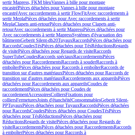
sertir Mapress, FKM bleu
Vannes à bille pour montage
encastré
Pièces détachées pour Vannes à bille pour montage
encastré
Avec raccordements à sertir FlowFit
Avec raccordements à
sertir Mepla
Pièces détachées pour Avec raccordements à sertir
Mepla
Clapets anti-retour
Pièces détachées pour Clapets anti-
retour
Avec raccordements à sertir Mapress
Pièces détachées pour
Avec raccordements à sertir Mapress
Systèmes d'évacuation des
bâtiments
Geberit Silent-db20
Tuyaux
Raccords
Pièces détachées pour
Raccords
Coudes
Tés
Pièces détachées pour Tés
Réductions
Regards
de visite
Pièces détachées pour Regards de visite
Raccords
SuperTube
Coudes
Raccords spéciaux
Raccordements
Pièces
détachées pour Raccordements
Raccords à souder
Raccords à
emboîter
Pièces détachées pour Raccords à emboîter
Raccords de
transition sur d'autres matériaux
Pièces détachées pour Raccords de
transition sur d'autres matériaux
Raccordements aux appareils
Pièces
détachées pour Raccordements aux appareils
Coudes de
raccordement
Pièces détachées pour Coudes de
raccordement
Accessoires
Colliers
Fixations pour
colliers
Fermetures
Joints d'étanchéité
Consommables
Geberit Silent-
PP
Tuyaux
Pièces détachées pour Tuyaux
Raccords
Pièces détachées
pour Raccords
Coudes
Pièces détachées pour Coudes
Tés
Pièces
détachées pour Tés
Réductions
Pièces détachées pour
Réductions
Regards de visite
Pièces détachées pour Regards de
visite
Raccordements
Pièces détachées pour Raccordements
Raccords
à emboîter
Pièces détachées pour Raccords à