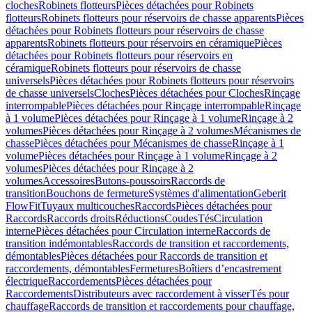
cloches
Robinets flotteurs
Pièces détachées pour Robinets
flotteurs
Robinets flotteurs pour réservoirs de chasse apparents
Pièces
détachées pour Robinets flotteurs pour réservoirs de chasse
apparents
Robinets flotteurs pour réservoirs en céramique
Pièces
détachées pour Robinets flotteurs pour réservoirs en
céramique
Robinets flotteurs pour réservoirs de chasse
universels
Pièces détachées pour Robinets flotteurs pour réservoirs
de chasse universels
Cloches
Pièces détachées pour Cloches
Rinçage
interrompable
Pièces détachées pour Rinçage interrompable
Rinçage
à 1 volume
Pièces détachées pour Rinçage à 1 volume
Rinçage à 2
volumes
Pièces détachées pour Rinçage à 2 volumes
Mécanismes de
chasse
Pièces détachées pour Mécanismes de chasse
Rinçage à 1
volume
Pièces détachées pour Rinçage à 1 volume
Rinçage à 2
volumes
Pièces détachées pour Rinçage à 2
volumes
Accessoires
Butons-poussoirs
Raccords de
transition
Bouchons de fermeture
Systèmes d'alimentation
Geberit
FlowFit
Tuyaux multicouches
Raccords
Pièces détachées pour
Raccords
Raccords droits
Réductions
Coudes
Tés
Circulation
interne
Pièces détachées pour Circulation interne
Raccords de
transition indémontables
Raccords de transition et raccordements,
démontables
Pièces détachées pour Raccords de transition et
raccordements, démontables
Fermetures
Boîtiers d’encastrement
électrique
Raccordements
Pièces détachées pour
Raccordements
Distributeurs avec raccordement à visser
Tés pour
chauffage
Raccords de transition et raccordements pour chauffage,