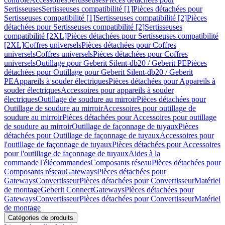
Sertisseuses
Sertisseuses compatibilité [1]
Pièces détachées pour
Sertisseuses compatibilité [1]
Sertisseuses compatibilité [2]
Pièces
détachées pour Sertisseuses compatibilité [2]
Sertisseuses
compatibilité [2XL]
Pièces détachées pour Sertisseuses compatibilité
[2XL]
Coffres universels
Pièces détachées pour Coffres
universels
Coffres universels
Pièces détachées pour Coffres
universels
Outillage pour Geberit Silent-db20 / Geberit PE
Pièces
détachées pour Outillage pour Geberit Silent-db20 / Geberit
PE
Appareils à souder électriques
Pièces détachées pour Appareils à
souder électriques
Accessoires pour appareils à souder
électriques
Outillage de soudure au mirroir
Pièces détachées pour
Outillage de soudure au mirroir
Accessoires pour outillage de
soudure au mirroir
Pièces détachées pour Accessoires pour outillage
de soudure au mirroir
Outillage de façonnage de tuyaux
Pièces
détachées pour Outillage de façonnage de tuyaux
Accessoires pour
l'outillage de façonnage de tuyaux
Pièces détachées pour Accessoires
pour l'outillage de façonnage de tuyaux
Aides à la
commande
Télécommandes
Composants réseau
Pièces détachées pour
Composants réseau
Gateways
Pièces détachées pour
Gateways
Convertisseur
Pièces détachées pour Convertisseur
Matériel
de montage
Geberit Connect
Gateways
Pièces détachées pour
Gateways
Convertisseur
Pièces détachées pour Convertisseur
Matériel
de montage
Catégories de produits