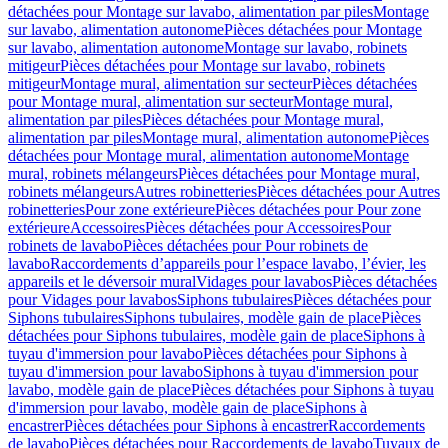
détachées pour Montage sur lavabo, alimentation par piles
Montage
sur lavabo, alimentation autonome
Pièces détachées pour Montage
sur lavabo, alimentation autonome
Montage sur lavabo, robinets
mitigeur
Pièces détachées pour Montage sur lavabo, robinets
mitigeur
Montage mural, alimentation sur secteur
Pièces détachées
pour Montage mural, alimentation sur secteur
Montage mural,
alimentation par piles
Pièces détachées pour Montage mural,
alimentation par piles
Montage mural, alimentation autonome
Pièces
détachées pour Montage mural, alimentation autonome
Montage
mural, robinets mélangeurs
Pièces détachées pour Montage mural,
robinets mélangeurs
Autres robinetteries
Pièces détachées pour Autres
robinetteries
Pour zone extérieure
Pièces détachées pour Pour zone
extérieure
Accessoires
Pièces détachées pour Accessoires
Pour
robinets de lavabo
Pièces détachées pour Pour robinets de
lavabo
Raccordements d’appareils pour l’espace lavabo, l’évier, les
appareils et le déversoir mural
Vidages pour lavabos
Pièces détachées
pour Vidages pour lavabos
Siphons tubulaires
Pièces détachées pour
Siphons tubulaires
Siphons tubulaires, modèle gain de place
Pièces
détachées pour Siphons tubulaires, modèle gain de place
Siphons à
tuyau d'immersion pour lavabo
Pièces détachées pour Siphons à
tuyau d'immersion pour lavabo
Siphons à tuyau d'immersion pour
lavabo, modèle gain de place
Pièces détachées pour Siphons à tuyau
d'immersion pour lavabo, modèle gain de place
Siphons à
encastrer
Pièces détachées pour Siphons à encastrer
Raccordements
de lavabo
Pièces détachées pour Raccordements de lavabo
Tuyaux de