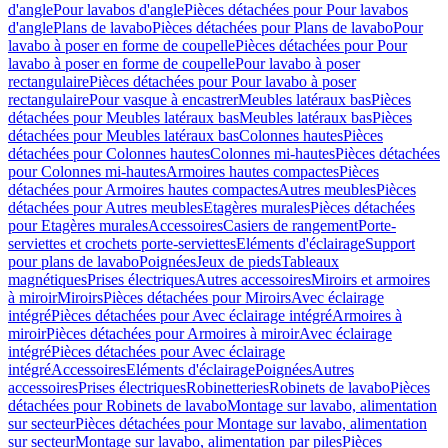
d'angle
Pour lavabos d'angle
Pièces détachées pour Pour lavabos
d'angle
Plans de lavabo
Pièces détachées pour Plans de lavabo
Pour
lavabo à poser en forme de coupelle
Pièces détachées pour Pour
lavabo à poser en forme de coupelle
Pour lavabo à poser
rectangulaire
Pièces détachées pour Pour lavabo à poser
rectangulaire
Pour vasque à encastrer
Meubles latéraux bas
Pièces
détachées pour Meubles latéraux bas
Meubles latéraux bas
Pièces
détachées pour Meubles latéraux bas
Colonnes hautes
Pièces
détachées pour Colonnes hautes
Colonnes mi-hautes
Pièces détachées
pour Colonnes mi-hautes
Armoires hautes compactes
Pièces
détachées pour Armoires hautes compactes
Autres meubles
Pièces
détachées pour Autres meubles
Etagères murales
Pièces détachées
pour Etagères murales
Accessoires
Casiers de rangement
Porte-
serviettes et crochets porte-serviettes
Eléments d'éclairage
Support
pour plans de lavabo
Poignées
Jeux de pieds
Tableaux
magnétiques
Prises électriques
Autres accessoires
Miroirs et armoires
à miroir
Miroirs
Pièces détachées pour Miroirs
Avec éclairage
intégré
Pièces détachées pour Avec éclairage intégré
Armoires à
miroir
Pièces détachées pour Armoires à miroir
Avec éclairage
intégré
Pièces détachées pour Avec éclairage
intégré
Accessoires
Eléments d'éclairage
Poignées
Autres
accessoires
Prises électriques
Robinetteries
Robinets de lavabo
Pièces
détachées pour Robinets de lavabo
Montage sur lavabo, alimentation
sur secteur
Pièces détachées pour Montage sur lavabo, alimentation
sur secteur
Montage sur lavabo, alimentation par piles
Pièces