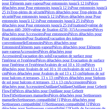
pour Eléments pare-vapeur
Pour entonnoirs jusqu'à 12 l/s
Pièces
détachées pour Pour entonnoirs jusqu'à 12 l/s
Pour entonnoirs jusqu'à
25 l/s
Trop-pleins de sécurité
Pièces détachées pour Trop-pleins de
sécurité
Pour entonnoirs jusqu'à 12 l/s
Pièces détachées pour Pour
entonnoirs jusqu'à 12 l/s
Pour entonnoirs jusqu'à 25 l/s
Pièces
détachées pour Pour entonnoirs jusqu'à 25 l/s
Fixations
Système de
fixation d40–200
Système de fixation d250–315
Accessoires
Pièces
détachées pour Accessoires
Pour entonnoirs
Pièces détachées pour
Pour entonnoirs
Pour fixations
Evacuation des toitures
conventionnelle
Entonnoirs
Pièces détachées pour
Entonnoirs
Eléments pare-vapeur
Pièces détachées pour Eléments
pare-vapeur
Accessoires
Pièces détachées pour
Accessoires
Evacuation des sols
Evacuation de surface pour
l'intérieur et l'extérieur
Pièces détachées pour Evacuation de surface
pour l'intérieur et l'extérieur
Avaloirs de sol 10 x 10 cm
Pièces
détachées pour Avaloirs de sol 10 x 10 cm
Avaloirs de sol 13 x 13
cm
Pièces détachées pour Avaloirs de sol 13 x 13 cm
Siphons de sol
pour balcons et terrasses, 13 x 13 cm
Pièces détachées pour Siphons
de sol pour balcons et terrasses, 13 x 13 cm
Accessoires
Pièces
détachées pour Accessoires
Outillage
Outillage
Outillage pour Geberit
FlowFit
Pièces détachées pour Outillage pour Geberit
FlowFit
Sertisseuses manuelles
Pièces détachées pour Sertisseuses
manuelles
Sertisseuses compatibilité [1]
Pièces détachées pour
Sertisseuses compatibilité [1]
Sertisseuses compatibilité [2]
Pièces
détachées pour Sertisseuses compatibilité [2]
Outils de façonnage de