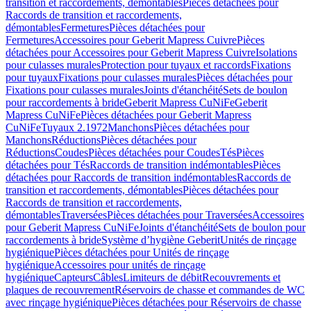
transition et raccordements, démontables
Pièces détachées pour
Raccords de transition et raccordements,
démontables
Fermetures
Pièces détachées pour
Fermetures
Accessoires pour Geberit Mapress Cuivre
Pièces
détachées pour Accessoires pour Geberit Mapress Cuivre
Isolations
pour culasses murales
Protection pour tuyaux et raccords
Fixations
pour tuyaux
Fixations pour culasses murales
Pièces détachées pour
Fixations pour culasses murales
Joints d'étanchéité
Sets de boulon
pour raccordements à bride
Geberit Mapress CuNiFe
Geberit
Mapress CuNiFe
Pièces détachées pour Geberit Mapress
CuNiFe
Tuyaux 2.1972
Manchons
Pièces détachées pour
Manchons
Réductions
Pièces détachées pour
Réductions
Coudes
Pièces détachées pour Coudes
Tés
Pièces
détachées pour Tés
Raccords de transition indémontables
Pièces
détachées pour Raccords de transition indémontables
Raccords de
transition et raccordements, démontables
Pièces détachées pour
Raccords de transition et raccordements,
démontables
Traversées
Pièces détachées pour Traversées
Accessoires
pour Geberit Mapress CuNiFe
Joints d'étanchéité
Sets de boulon pour
raccordements à bride
Système d’hygiène Geberit
Unités de rinçage
hygiénique
Pièces détachées pour Unités de rinçage
hygiénique
Accessoires pour unités de rinçage
hygiénique
Capteurs
Câbles
Limiteurs de débit
Recouvrements et
plaques de recouvrement
Réservoirs de chasse et commandes de WC
avec rinçage hygiénique
Pièces détachées pour Réservoirs de chasse