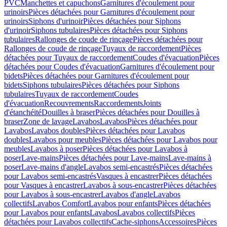
PVC
Manchettes et capuchons
Garnitures d'écoulement pour
urinoirs
Pièces détachées pour Garnitures d'écoulement pour
urinoirs
Siphons d'urinoir
Pièces détachées pour Siphons
d'urinoir
Siphons tubulaires
Pièces détachées pour Siphons
tubulaires
Rallonges de coude de rinçage
Pièces détachées pour
Rallonges de coude de rinçage
Tuyaux de raccordement
Pièces
détachées pour Tuyaux de raccordement
Coudes d'évacuation
Pièces
détachées pour Coudes d'évacuation
Garnitures d'écoulement pour
bidets
Pièces détachées pour Garnitures d'écoulement pour
bidets
Siphons tubulaires
Pièces détachées pour Siphons
tubulaires
Tuyaux de raccordement
Coudes
d'évacuation
Recouvrements
Raccordements
Joints
d'étanchéité
Douilles à braser
Pièces détachées pour Douilles à
braser
Zone de lavage
Lavabos
Lavabos
Pièces détachées pour
Lavabos
Lavabos doubles
Pièces détachées pour Lavabos
doubles
Lavabos pour meubles
Pièces détachées pour Lavabos pour
meubles
Lavabos à poser
Pièces détachées pour Lavabos à
poser
Lave-mains
Pièces détachées pour Lave-mains
Lave-mains à
poser
Lave-mains d'angle
Lavabos semi-encastrés
Pièces détachées
pour Lavabos semi-encastrés
Vasques à encastrer
Pièces détachées
pour Vasques à encastrer
Lavabos à sous-encastrer
Pièces détachées
pour Lavabos à sous-encastrer
Lavabos d'angle
Lavabos
collectifs
Lavabos Comfort
Lavabos pour enfants
Pièces détachées
pour Lavabos pour enfants
Lavabos
Lavabos collectifs
Pièces
détachées pour Lavabos collectifs
Cache-siphons
Accessoires
Pièces