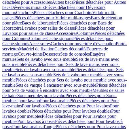
détachées pour Accessoires
Autres bacs
Pièces détachées pour Autres
bacs
Déversoirs muraux
Pièces détachées pour Déversoirs
muraux
Crachoirs
Pièces détachées pour Crachoirs
Vidoir multi-
usages
Pièces détachées pour Vidoir multi-usages
Bacs de rétention
pour plâtre
Bacs de laboratoire
Pièces détachées pour Bacs de
laboratoire
Lavabos pour salles de classe
Pièces détachées pour
Lavabos pour salles de classe
Accessoires
Colonnes
Pièces détachées
pour Colonnes
Colonnes
Cache-siphons
Pièces détachées pour
Cache-siphons
Accessoires
Caches pour ouverture d'évacuation
Porte-
serviettes
Matériel de fixation
Caches décoratifs
Equerres de
montage
Couvre-joints
Dosserets
Sets de consoles
Etagères
murales
Sets de lavabo avec sous-meuble
Sets de lave-mains avec
sous-meuble
Pièces détachées pour Sets de lave-mains avec sous-
meuble
Sets de lavabo avec sous-meuble
Pièces détachées pour Sets
de lavabo avec sous-meuble
Sets de lavabo pour meuble avec sous-
meuble
Pièces détachées pour Sets de lavabo pour meuble avec sous-
meuble
Sets de vasque à encastrer avec sous-meuble
Pièces détachées
pour Sets de vasque à encastrer avec sous-meuble
Meubles de salles
de bains
Sous-meubles pour lavabo
Pièces détachées pour Sous-
meubles pour lavabo
Pour lave-mains
Pièces détachées pour Pour
lave-mains
Pour lavabos
Pièces détachées pour Pour lavabos
Pour
lavabos doubles
Pièces détachées pour Pour lavabos doubles
Pour
lavabos pour meubles
Pièces détachées pour Pour lavabos pour
meubles
Pour lavabos à poser
Pièces détachées pour Pour lavabos à
poser
Pour lave-mains d'angle
Pièces détachées pour Pour lave-mains