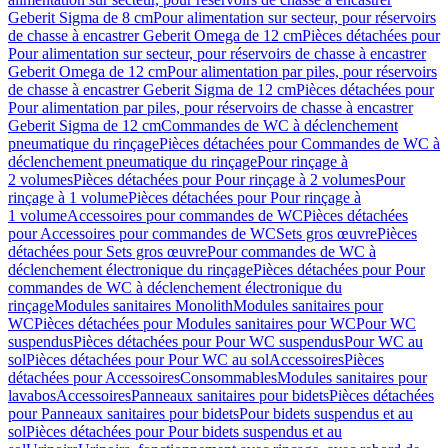
Geberit Sigma de 8 cm
Pour alimentation sur secteur, pour réservoirs
de chasse à encastrer Geberit Omega de 12 cm
Pièces détachées pour
Pour alimentation sur secteur, pour réservoirs de chasse à encastrer
Geberit Omega de 12 cm
Pour alimentation par piles, pour réservoirs
de chasse à encastrer Geberit Sigma de 12 cm
Pièces détachées pour
Pour alimentation par piles, pour réservoirs de chasse à encastrer
Geberit Sigma de 12 cm
Commandes de WC à déclenchement
pneumatique du rinçage
Pièces détachées pour Commandes de WC à
déclenchement pneumatique du rinçage
Pour rinçage à
2 volumes
Pièces détachées pour Pour rinçage à 2 volumes
Pour
rinçage à 1 volume
Pièces détachées pour Pour rinçage à
1 volume
Accessoires pour commandes de WC
Pièces détachées
pour Accessoires pour commandes de WC
Sets gros œuvre
Pièces
détachées pour Sets gros œuvre
Pour commandes de WC à
déclenchement électronique du rinçage
Pièces détachées pour Pour
commandes de WC à déclenchement électronique du
rinçage
Modules sanitaires Monolith
Modules sanitaires pour
WC
Pièces détachées pour Modules sanitaires pour WC
Pour WC
suspendus
Pièces détachées pour Pour WC suspendus
Pour WC au
sol
Pièces détachées pour Pour WC au sol
Accessoires
Pièces
détachées pour Accessoires
Consommables
Modules sanitaires pour
lavabos
Accessoires
Panneaux sanitaires pour bidets
Pièces détachées
pour Panneaux sanitaires pour bidets
Pour bidets suspendus et au
sol
Pièces détachées pour Pour bidets suspendus et au