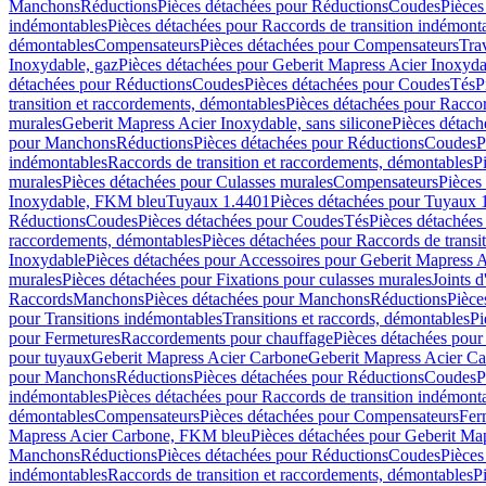
Manchons
Réductions
Pièces détachées pour Réductions
Coudes
Pièces
indémontables
Pièces détachées pour Raccords de transition indémont
démontables
Compensateurs
Pièces détachées pour Compensateurs
Tra
Inoxydable, gaz
Pièces détachées pour Geberit Mapress Acier Inoxyda
détachées pour Réductions
Coudes
Pièces détachées pour Coudes
Tés
P
transition et raccordements, démontables
Pièces détachées pour Raccor
murales
Geberit Mapress Acier Inoxydable, sans silicone
Pièces détach
pour Manchons
Réductions
Pièces détachées pour Réductions
Coudes
P
indémontables
Raccords de transition et raccordements, démontables
P
murales
Pièces détachées pour Culasses murales
Compensateurs
Pièces
Inoxydable, FKM bleu
Tuyaux 1.4401
Pièces détachées pour Tuyaux 
Réductions
Coudes
Pièces détachées pour Coudes
Tés
Pièces détachées
raccordements, démontables
Pièces détachées pour Raccords de transi
Inoxydable
Pièces détachées pour Accessoires pour Geberit Mapress 
murales
Pièces détachées pour Fixations pour culasses murales
Joints d
Raccords
Manchons
Pièces détachées pour Manchons
Réductions
Pièce
pour Transitions indémontables
Transitions et raccords, démontables
Pi
pour Fermetures
Raccordements pour chauffage
Pièces détachées pou
pour tuyaux
Geberit Mapress Acier Carbone
Geberit Mapress Acier C
pour Manchons
Réductions
Pièces détachées pour Réductions
Coudes
P
indémontables
Pièces détachées pour Raccords de transition indémont
démontables
Compensateurs
Pièces détachées pour Compensateurs
Fer
Mapress Acier Carbone, FKM bleu
Pièces détachées pour Geberit M
Manchons
Réductions
Pièces détachées pour Réductions
Coudes
Pièces
indémontables
Raccords de transition et raccordements, démontables
P