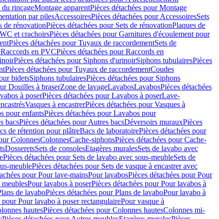
 du rinçage
Montage apparent
Pièces détachées pour Montage
entation par piles
Accessoires
Pièces détachées pour Accessoires
Sets
s de rénovation
Pièces détachées pour Sets de rénovation
Plaques de
 WC et crachoirs
Pièces détachées pour Garnitures d'écoulement pour
ent
Pièces détachées pour Tuyaux de raccordement
Sets de
e
Raccords en PVC
Pièces détachées pour Raccords en
inoir
Pièces détachées pour Siphons d'urinoir
Siphons tubulaires
Pièces
nt
Pièces détachées pour Tuyaux de raccordement
Coudes
our bidets
Siphons tubulaires
Pièces détachées pour Siphons
ur Douilles à braser
Zone de lavage
Lavabos
Lavabos
Pièces détachées
vabos à poser
Pièces détachées pour Lavabos à poser
Lave-
ncastrés
Vasques à encastrer
Pièces détachées pour Vasques à
s pour enfants
Pièces détachées pour Lavabos pour
s bacs
Pièces détachées pour Autres bacs
Déversoirs muraux
Pièces
cs de rétention pour plâtre
Bacs de laboratoire
Pièces détachées pour
pour Colonnes
Colonnes
Cache-siphons
Pièces détachées pour Cache-
ts
Dosserets
Sets de consoles
Etagères murales
Sets de lavabo avec
e
Pièces détachées pour Sets de lavabo avec sous-meuble
Sets de
ous-meuble
Pièces détachées pour Sets de vasque à encastrer avec
tachées pour Pour lave-mains
Pour lavabos
Pièces détachées pour Pour
r meubles
Pour lavabos à poser
Pièces détachées pour Pour lavabos à
Plans de lavabo
Pièces détachées pour Plans de lavabo
Pour lavabo à
 pour Pour lavabo à poser rectangulaire
Pour vasque à
lonnes hautes
Pièces détachées pour Colonnes hautes
Colonnes mi-
s
Pièces détachées pour Autres meubles
Etagères murales
Pièces