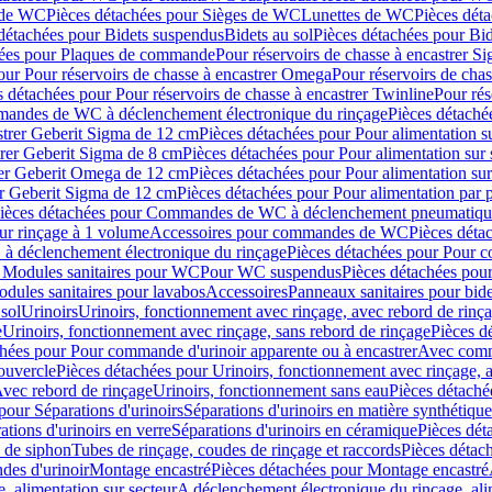
 de WC
Pièces détachées pour Sièges de WC
Lunettes de WC
Pièces dét
détachées pour Bidets suspendus
Bidets au sol
Pièces détachées pour Bid
hées pour Plaques de commande
Pour réservoirs de chasse à encastrer S
our Pour réservoirs de chasse à encastrer Omega
Pour réservoirs de cha
s détachées pour Pour réservoirs de chasse à encastrer Twinline
Pour rés
andes de WC à déclenchement électronique du rinçage
Pièces détach
astrer Geberit Sigma de 12 cm
Pièces détachées pour Pour alimentation su
strer Geberit Sigma de 8 cm
Pièces détachées pour Pour alimentation sur 
trer Geberit Omega de 12 cm
Pièces détachées pour Pour alimentation sur
rer Geberit Sigma de 12 cm
Pièces détachées pour Pour alimentation par p
ièces détachées pour Commandes de WC à déclenchement pneumatique
ur rinçage à 1 volume
Accessoires pour commandes de WC
Pièces dét
 déclenchement électronique du rinçage
Pièces détachées pour Pour 
r Modules sanitaires pour WC
Pour WC suspendus
Pièces détachées po
dules sanitaires pour lavabos
Accessoires
Panneaux sanitaires pour bide
sol
Urinoirs
Urinoirs, fonctionnement avec rinçage, avec rebord de rinç
e
Urinoirs, fonctionnement avec rinçage, sans rebord de rinçage
Pièces d
chées pour Pour commande d'urinoir apparente ou à encastrer
Avec comma
ouvercle
Pièces détachées pour Urinoirs, fonctionnement avec rinçage, 
Avec rebord de rinçage
Urinoirs, fonctionnement sans eau
Pièces détaché
pour Séparations d'urinoirs
Séparations d'urinoirs en matière synthétique
tions d'urinoirs en verre
Séparations d'urinoirs en céramique
Pièces dét
s de siphon
Tubes de rinçage, coudes de rinçage et raccords
Pièces détac
es d'urinoir
Montage encastré
Pièces détachées pour Montage encastré
, alimentation sur secteur
A déclenchement électronique du rinçage, ali