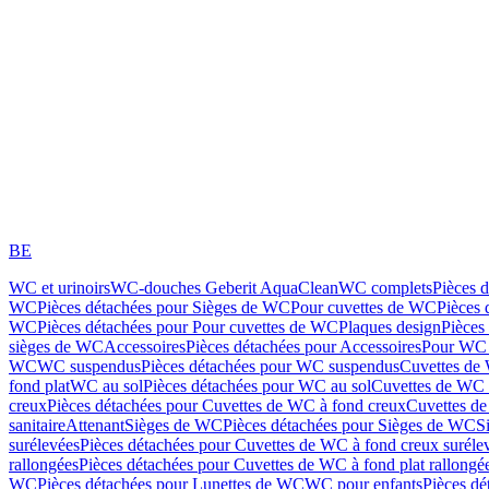
BE
WC et urinoirs
WC-douches Geberit AquaClean
WC complets
Pièces 
WC
Pièces détachées pour Sièges de WC
Pour cuvettes de WC
Pièces 
WC
Pièces détachées pour Pour cuvettes de WC
Plaques design
Pièces
sièges de WC
Accessoires
Pièces détachées pour Accessoires
Pour WC 
WC
WC suspendus
Pièces détachées pour WC suspendus
Cuvettes de
fond plat
WC au sol
Pièces détachées pour WC au sol
Cuvettes de WC à
creux
Pièces détachées pour Cuvettes de WC à fond creux
Cuvettes de
sanitaire
Attenant
Sièges de WC
Pièces détachées pour Sièges de WC
S
surélevées
Pièces détachées pour Cuvettes de WC à fond creux suréle
rallongées
Pièces détachées pour Cuvettes de WC à fond plat rallongé
WC
Pièces détachées pour Lunettes de WC
WC pour enfants
Pièces dé