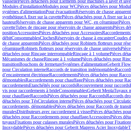
vaisselle
Pièces détachées pour Eléments pour machines à laver et lave
Modules d'installation
Modules pour WC
Pièces détachées pour Modu
systèmes d'alimentation
Pour évacuation
Réservoirs de chasse apparent
synthétique
A fixer sur la cuvette
Pièces détachées pour A fixer sur la c
hauteur
Réservoirs de chasse apparents pour WC, en céramique
Pièces
cuvette
Tubes de rinçage pour réservoirs de chasse apparents
Pièces dé
position
Accessoires
Pièces détachées pour Accessoires
Raccordements
débit
Consommables
Cloches
Réservoirs de chasse à encastrer
Coudes d
de chasse apparents
Pièces détachées pour Robinets flotteurs pour rése
céramique
Robinets flotteurs pour réservoirs de chasse universels
Pièce
détachées pour Rinçage interrompable
Rinçage à 1 volume
Pièces dét
Mécanismes de chasse
Rinçage à 1 volume
Pièces détachées pour Rin
transition
Bouchons de fermeture
Systèmes d'alimentation
Geberit Flow
pour Circulation interne
Raccords de transition indémontables
Raccords
d’encastrement électrique
Raccordements
Pièces détachées pour Racc
démontables
Raccordements pour chauffage
Pièces détachées pour Ra
raccordements
Etanchéités pour raccords
Recouvrement pour raccords
vis pour raccordements à bride
Consommables
Geberit Mepla
Tuyaux m
pour chauffage
Raccords
Pièces détachées pour Raccords
Raccords droi
détachées pour Tés
Circulation interne
Pièces détachées pour Circulati
raccordements, démontables
Pièces détachées pour Raccords de transi
murales
Distributeurs avec raccordement à visser
Pièces détachées pour
détachées pour Raccordements pour chauffage
Accessoires
Pièces dét
tuyaux
Fixations pour culasses murales
Pièces détachées pour Fixation
Inoxydable
Pièces détachées pour Geberit Mapress Acier Inoxydable
T