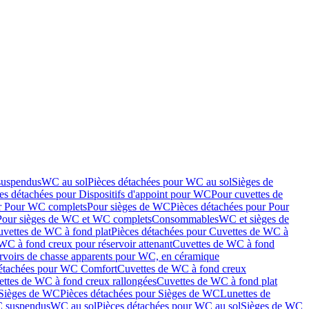
suspendus
WC au sol
Pièces détachées pour WC au sol
Sièges de
es détachées pour Dispositifs d'appoint pour WC
Pour cuvettes de
ur Pour WC complets
Pour sièges de WC
Pièces détachées pour Pour
Pour sièges de WC et WC complets
Consommables
WC et sièges de
vettes de WC à fond plat
Pièces détachées pour Cuvettes de WC à
WC à fond creux pour réservoir attenant
Cuvettes de WC à fond
rvoirs de chasse apparents pour WC, en céramique
détachées pour WC Comfort
Cuvettes de WC à fond creux
ettes de WC à fond creux rallongées
Cuvettes de WC à fond plat
Sièges de WC
Pièces détachées pour Sièges de WC
Lunettes de
C suspendus
WC au sol
Pièces détachées pour WC au sol
Sièges de WC