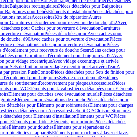
e recoin pour douches
Boîtes de rangement de recoin
Pièces détachées
taire
Baignoires rectangulaires
Pièces détachées pour Baignoires
ur Baignoires pour bébés
Eléments d'installation
Pièces détachées pour
fixations murales
Accessoires
Kits de réparation
Autres
 pour Garnitures d'écoulement pour receveurs de douche, d52
Avec
 détachées pour Caches pour ouverture d'évacuation
Garnitures
ouverture d'évacuation
Pièces détachées pour Avec caches pour
s de douche, d90
Avec caches pour ouverture d'évacuation
Pièces
erture d'évacuation
Caches pour ouverture d'évacuation
Pièces
s d'écoulement pour receveurs de douche Sestra
Sans caches pour
tachées pour Garnitures d'écoulement pour baignoires, d52
Avec
ion pour vidage excentrique
Avec vidage excentrique et arrivée
pour Sets de finition pour vidage excentrique et arrivée d'eau
A
nt par pression PushControl
Pièces détachées pour Sets de finition pour
s d'écoulement pour baignoires
Sets de raccordement
Systèmes
tures de soutènement
Recouvrement par plaques
Accessoires
Pièces
éments pour WC
Eléments pour lavabos
Pièces détachées pour Eléments
noirs
Eléments pour douches avec évacuation murale
Pièces détachées
ignoires
Eléments pour séparations de douche
Pièces détachées pour
ces détachées pour Eléments pour robinetteries
Eléments pour charges
res
Pièces détachées pour Accessoires
Geberit GIS
Cloisons
Structures
s détachées pour Eléments d'installation
Eléments pour WC
Pièces
 pour Eléments pour bidets
Eléments pour urinoirs
Pièces détachées
urale
Éléments pour douches
Éléments pour séparations de
r robinetteries et appareils
Eléments pour machines à laver et lave-