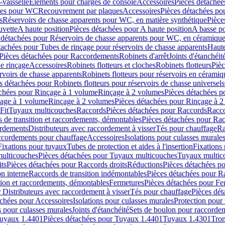
-vaisselle
Eléments pour charges de console
Accessoires
Pièces détachée
les pour WC
Recouvrement par plaques
Accessoires
Pièces détachées po
s
Réservoirs de chasse apparents pour WC, en matière synthétique
Pièce
uvette
A haute position
Pièces détachées pour A haute position
A basse po
 détachées pour Réservoirs de chasse apparents pour WC, en céramiqu
tachées pour Tubes de rinçage pour réservoirs de chasse apparents
Haute
Pièces détachées pour Raccordements
Robinets d'arrêt
Joints d'étanchéit
e rinçage
Accessoires
Robinets flotteurs et cloches
Robinets flotteurs
Pièc
rvoirs de chasse apparents
Robinets flotteurs pour réservoirs en céramiq
s détachées pour Robinets flotteurs pour réservoirs de chasse universels
achées pour Rinçage à 1 volume
Rinçage à 2 volumes
Pièces détachées p
çage à 1 volume
Rinçage à 2 volumes
Pièces détachées pour Rinçage à 
Fit
Tuyaux multicouches
Raccords
Pièces détachées pour Raccords
Racco
 de transition et raccordements, démontables
Pièces détachées pour Rac
ordements
Distributeurs avec raccordement à visser
Tés pour chauffage
Ra
ccordements pour chauffage
Accessoires
Isolations pour culasses murale
Fixations pour tuyaux
Tubes de protection et aides à l'insertion
Fixations
ulticouches
Pièces détachées pour Tuyaux multicouches
Tuyaux multic
ts
Pièces détachées pour Raccords droits
Réductions
Pièces détachées p
on interne
Raccords de transition indémontables
Pièces détachées pour Ra
tion et raccordements, démontables
Fermetures
Pièces détachées pour Fe
 Distributeurs avec raccordement à visser
Tés pour chauffage
Pièces dét
achées pour Accessoires
Isolations pour culasses murales
Protection pour 
s pour culasses murales
Joints d'étanchéité
Sets de boulon pour raccordem
uyaux 1.4401
Pièces détachées pour Tuyaux 1.4401
Tuyaux 1.4301
Tron