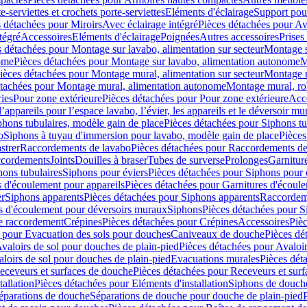
e-serviettes et crochets porte-serviettes
Eléments d'éclairage
Support pou
 détachées pour Miroirs
Avec éclairage intégré
Pièces détachées pour Av
tégré
Accessoires
Eléments d'éclairage
Poignées
Autres accessoires
Prises
s détachées pour Montage sur lavabo, alimentation sur secteur
Montage s
ome
Pièces détachées pour Montage sur lavabo, alimentation autonome
M
ièces détachées pour Montage mural, alimentation sur secteur
Montage m
étachées pour Montage mural, alimentation autonome
Montage mural, ro
ries
Pour zone extérieure
Pièces détachées pour Pour zone extérieure
Acc
ppareils pour l’espace lavabo, l’évier, les appareils et le déversoir mu
phons tubulaires, modèle gain de place
Pièces détachées pour Siphons tu
o
Siphons à tuyau d'immersion pour lavabo, modèle gain de place
Pièces
strer
Raccordements de lavabo
Pièces détachées pour Raccordements de
ccordements
Joints
Douilles à braser
Tubes de surverse
Prolonges
Garnitur
hons tubulaires
Siphons pour éviers
Pièces détachées pour Siphons pour 
s d'écoulement pour appareils
Pièces détachées pour Garnitures d'écoule
er
Siphons apparents
Pièces détachées pour Siphons apparents
Raccordem
es d'écoulement pour déversoirs muraux
Siphons
Pièces détachées pour 
e raccordement
Crépines
Pièces détachées pour Crépines
Accessoires
Piè
 pour Evacuation des sols pour douches
Caniveaux de douche
Pièces dé
valoirs de sol pour douches de plain-pied
Pièces détachées pour Avaloir
loirs de sol pour douches de plain-pied
Evacuations murales
Pièces dét
eceveurs et surfaces de douche
Pièces détachées pour Receveurs et sur
tallation
Pièces détachées pour Eléments d'installation
Siphons de douche
éparations de douche
Séparations de douche pour douche de plain-pied