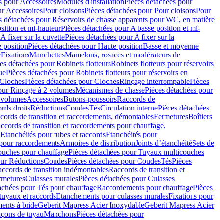
s pour Accessoires
Modules d'installation
Pièces détachées pour
ur Accessoires
Pour cloisons
Pièces détachées pour Pour cloisons
Pour
s détachées pour Réservoirs de chasse apparents pour WC, en matière
sition et mi-hauteur
Pièces détachées pour A basse position et mi-
e
A fixer sur la cuvette
Pièces détachées pour A fixer sur la
 position
Pièces détachées pour Haute position
Basse et moyenne
é
Fixations
Manchettes
Mamelons, rosaces et modérateurs de
es détachées pour Robinets flotteurs
Robinets flotteurs pour réservoirs
ue
Pièces détachées pour Robinets flotteurs pour réservoirs en
Cloches
Pièces détachées pour Cloches
Rinçage interrompable
Pièces
our Rinçage à 2 volumes
Mécanismes de chasse
Pièces détachées pour
2 volumes
Accessoires
Butons-poussoirs
Raccords de
rds droits
Réductions
Coudes
Tés
Circulation interne
Pièces détachées
cords de transition et raccordements, démontables
Fermetures
Boîtiers
ccords de transition et raccordements pour chauffage,
s
Etanchéités pour tubes et raccords
Etanchéités pour
 pour raccordements
Armoires de distribution
Joints d’étanchéité
Sets de
ouches pour chauffage
Pièces détachées pour Tuyaux multicouches
our Réductions
Coudes
Pièces détachées pour Coudes
Tés
Pièces
ccords de transition indémontables
Raccords de transition et
rmetures
Culasses murales
Pièces détachées pour Culasses
achées pour Tés pour chauffage
Raccordements pour chauffage
Pièces
tuyaux et raccords
Etanchements pour culasses murales
Fixations pour
ents à bride
Geberit Mapress Acier Inoxydable
Geberit Mapress Acier
çons de tuyau
Manchons
Pièces détachées pour