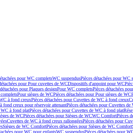
détachées pour WC complets
WC suspendus
Pièces détachées pour WC 
détachées pour Pour cuvettes de WC
Dispositifs d'appoint pour WC
Pièc
 détachées pour Plaques design
Pour WC complets
Pièces détachées po
complets
Pour sièges de WC
Pièces détachées pour Pour sièges de WC
 WC à fond creux
Pièces détachées pour Cuvettes de WC à fond creux
Cu
 fond creux pour réservoir attenant
Pièces détachées pour Cuvettes de 
 WC à fond plat
Pièces détachées pour Cuvettes de WC à fond plat
Rése
ièges de WC
Pièces détachées pour Sièges de WC
WC Comfort
Pièces 
vées
Cuvettes de WC à fond creux rallongées
Pièces détachées pour Cuv
es
Sièges de WC Comfort
Pièces détachées pour Sièges de WC Comfort
tachées pour WC pour enfants
WC suspendus
Pièces détachées pour W