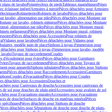
r plans de lavabo
Poignées
Jeux de pieds
Tableaux magnétiques
Prises
ec éclairage intégré
Armoires à miroir
Pièces détachées pour Armoires
 électriques
Robinetteries
Robinets de lavabo
Pièces détachées pour
ur lavabo, alimentation par piles
Pièces détachées pour Montage sur
ontage sur lavabo, robinets mitigeur
Pièces détachées pour Montage
ural, alimentation par piles
Pièces détachées pour Montage mural,
binets mélangeurs
Pièces détachées pour Montage mural, robinets
essoires
Pièces détachées pour Accessoires
Pour robinets de
ral
Vidages pour lavabos
Pièces détachées pour Vidages pour
bulaires, modèle gain de place
Siphons à tuyau d'immersion pour
 détachées pour Siphons à tuyau d'immersion pour lavabo, modèle
 lavabo
Tuyaux de raccordement
Coudes
es d'écoulement pour éviers
Pièces détachées pour Garnitures
éviers
Tuyaux de raccordement
Pièces détachées pour Tuyaux de
ment pour appareils
Siphons tubulaires
Pièces détachées pour Siphons
ents
Pièces détachées pour Raccordements
Accessoires
Garnitures
Siphons
Coudes d'évacuation
Pièces détachées pour Coudes
ces détachées pour Accessoires
Douches et
tachées pour Caniveaux de douche
Accessoires pour caniveaux de
s de sol pour douches de plain-pied
Accessoires pour avaloirs de sol
achées pour Evacuations murales
Accessoires pour évacuations
faces de douche
Surfaces de douche en matériau minéral
Pièces
 spécifiques
Pièces détachées pour Siphons de douche
Pièces détachées pour Séparations de douche pour douche de plain-