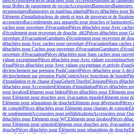
pied
Accessoires
Pièces détachées pour Accessoires
Boîtes de rangemen
pour Boîtes de rangement de recoin
Accessoires
Baignoires
Baignoires 
rectangulaires
Baignoires en matériau minéral
Pièces détachées pour Ba
Eléments d'installation
Jeux de pieds et jeux de traverses et de fixatio
accessoires
Raccordements aux appareils pour douches et baignoires
G
caches pour ouverture d'évacuation
Pièces détachées pour Avec caches
d'écoulement pour receveurs de douche, d62
Pièces détachées pour Ga
ouverture d'évacuation
Garnitures d'écoulement pour receveurs de do
détachées pour Avec caches pour ouverture d'évacuation
Sans caches 
détachées pour Caches pour ouverture d'évacuation
Garnitures d'écou
ouverture d'évacuation
Pièces détachées pour Sans caches pour ouvert
vidage excentrique
Pièces détachées pour Avec vidage excentrique
Set
d'eau
Pièces détachées pour Avec vidage excentrique et arrivée d'eau
S
déclenchement par pression PushControl
Pièces détachées pour A déc
déclenchement par pression PushControl
Avec bouchons de bonde
Piè
d'installation et de chasse d'eau
Geberit Duofix
Cloisons
Pièces détaché
détachées pour Accessoires
Eléments d'installation
Pièces détachées pou
pour lavabos
Eléments pour bidets
Pièces détachées pour Eléments pou
pour Eléments pour douches avec évacuation murale
Eléments pour do
Eléments pour séparations de douche
Eléments pour déversoirs
Pièces 
de console
Pièces détachées pour Eléments pour charges de console
El
de soutènement
Accessoires pour préfabrications
Accessoires pour l'is
détachées pour Eléments pour WC
Eléments pour lavabos
Pièces déta
pour Eléments pour urinoirs
Eléments pour douches avec évacuation 
douche
Pièces détachées pour Éléments pour séparations de douche
El