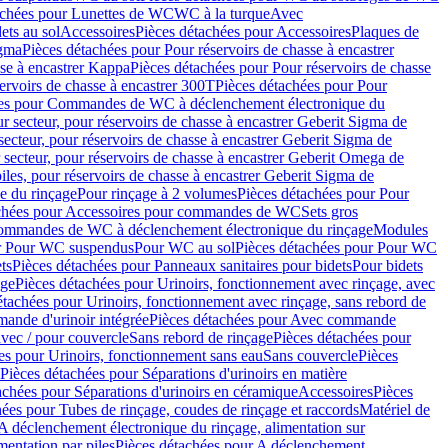
achées pour Lunettes de WC
WC à la turque
Avec
ets au sol
Accessoires
Pièces détachées pour Accessoires
Plaques de
igma
Pièces détachées pour Pour réservoirs de chasse à encastrer
sse à encastrer Kappa
Pièces détachées pour Pour réservoirs de chasse
ervoirs de chasse à encastrer 300T
Pièces détachées pour Pour
ées pour Commandes de WC à déclenchement électronique du
r secteur, pour réservoirs de chasse à encastrer Geberit Sigma de
secteur, pour réservoirs de chasse à encastrer Geberit Sigma de
 secteur, pour réservoirs de chasse à encastrer Geberit Omega de
iles, pour réservoirs de chasse à encastrer Geberit Sigma de
 du rinçage
Pour rinçage à 2 volumes
Pièces détachées pour Pour
achées pour Accessoires pour commandes de WC
Sets gros
commandes de WC à déclenchement électronique du rinçage
Modules
ur Pour WC suspendus
Pour WC au sol
Pièces détachées pour Pour WC
ts
Pièces détachées pour Panneaux sanitaires pour bidets
Pour bidets
age
Pièces détachées pour Urinoirs, fonctionnement avec rinçage, avec
étachées pour Urinoirs, fonctionnement avec rinçage, sans rebord de
nde d'urinoir intégrée
Pièces détachées pour Avec commande
avec / pour couvercle
Sans rebord de rinçage
Pièces détachées pour
es pour Urinoirs, fonctionnement sans eau
Sans couvercle
Pièces
Pièces détachées pour Séparations d'urinoirs en matière
achées pour Séparations d'urinoirs en céramique
Accessoires
Pièces
hées pour Tubes de rinçage, coudes de rinçage et raccords
Matériel de
A déclenchement électronique du rinçage, alimentation sur
mentation par piles
Pièces détachées pour A déclenchement