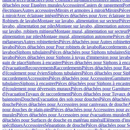
détachées pour Etagères murales
Accessoires
Casiers de rangement
Port
électriques
Autres accessoires
Miroirs et armoires à miroir
Miroirs
Pièces
à miroir
Avec éclairage intégré
Pièces détachées pour Avec éclairage in
Robinets de lavabo
Montage sur lavabo, alimentation sur secteur
Pièce
lavabo, alimentation par piles
Montage sur lavabo, alimentation auton
sur lavabo, robinets mitigeur
Montage mural, alimentation sur secteur
P
alimentation par piles
Montage mural, alimentation autonome
Pièces d
mélangeurs
Autres robinetteries
Pièces détachées pour Autres robinette
lavabo
Pièces détachées pour Pour robinets de lavabo
Raccordements d’a
lavabos
Siphons tubulaires
Pièces détachées pour Siphons tubulaires
Si
lavabo
Pièces détachées pour Siphons à tuyau d'immersion pour lavab
gain de place
Siphons à encastrer
Pièces détachées pour Siphons à enca
d'évacuation
Recouvrements
Raccordements
Pièces détachées pour Ra
d'écoulement pour éviers
Siphons tubulaires
Pièces détachées pour Sip
raccordement
Accessoires
Pièces détachées pour Accessoires
Garniture
tubulaires
Siphons à encastrer
Pièces détachées pour Siphons à encastr
d'écoulement pour déversoirs muraux
Pièces détachées pour Garnitur
d'évacuation
Tuyaux de raccordement
Pièces détachées pour Tuyaux d
baignoires
Douches
Evacuation des sols pour douches
Pièces détachées
douche
Pièces détachées pour Accessoires pour caniveaux de douche
A
pour douches de plain-pied
Pièces détachées pour Accessoires pour ava
murales
Pièces détachées pour Accessoires pour évacuations murales
R
détachées pour Surfaces de douche en matériau minéral
Eléments d'ins
spécifiques
Accessoires
Séparations de douche
Pièces détachées pour S