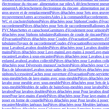
électronique du rinçage, alimentation par piles
A déclenchement pneum
apparent
A déclenchement électronique du rinçage, alimentation par pi
gros œuvre et de remplacement
Pièces détachées pour Sets gros œuvr
recouvrement
Autres accessoires
Aides à la commande
Raccordements a
WC et crachoirs
Siphons
Pièces détachées pour Siphons
Coudes d'évac
raccordement
Pièces détachées pour Sets de raccordement
Rallonges d
PVC
Manchettes et capuchons
Garnitures d'écoulement pour urinoirs
P
détachées pour Siphons tubulaires
Rallonges de coude de rinçage
Pièce
d'évacuation
Pièces détachées pour Coudes d'évacuation
Garnitures d'
tubulaires
Tuyaux de raccordement
Coudes d'évacuation
Recouvrement
pour Lavabos
Lavabos doubles
Pièces détachées pour Lavabos double
mains
Pièces détachées pour Lave-mains
Lave-mains à poser
Lave-main
encastrer
Lavabos à sous-encastrer
Pièces détachées pour Lavabos à so
enfants
Lavabos
Lavabos collectifs
Pièces détachées pour Lavabos colle
détachées pour Déversoirs muraux
Crachoirs
Pièces détachées pour Cr
Bacs de laboratoire
Lavabos pour salles de classe
Pièces détachées pou
siphons
Accessoires
Caches pour ouverture d'évacuation
Porte-serviette
sous-meuble
Sets de lave-mains avec sous-meuble
Pièces détachées po
lavabo pour meuble avec sous-meuble
Pièces détachées pour Sets de
sous-meuble
Meubles de salles de bains
Sous-meubles pour lavabo
Pièc
lavabos
Pour lavabos doubles
Pièces détachées pour Pour lavabos dou
poser
Pour lave-mains d'angle
Pièces détachées pour Pour lave-mains d
poser en forme de coupelle
Pièces détachées pour Pour lavabo à poser
encastrer
Meubles latéraux bas
Pièces détachées pour Meubles latéraux
hautes
Pièces détachées pour Colonnes mi-hautes
Armoires hautes com