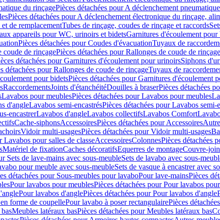
atique du rinçage
Pièces détachées pour A déclenchement pneumatique
les
Pièces détachées pour A déclenchement électronique du rinçage, alim
e et de remplacement
Tubes de rinçage, coudes de rinçage et raccords
Set
ux appareils pour WC, urinoirs et bidets
Garnitures d'écoulement pour
uation
Pièces détachées pour Coudes d'évacuation
Tuyaux de raccordem
e coude de rinçage
Pièces détachées pour Rallonges de coude de rinçag
ièces détachées pour Garnitures d'écoulement pour urinoirs
Siphons d'ur
s détachées pour Rallonges de coude de rinçage
Tuyaux de raccordeme
écoulement pour bidets
Pièces détachées pour Garnitures d'écoulement p
s
Raccordements
Joints d'étanchéité
Douilles à braser
Pièces détachées po
s
Lavabos pour meubles
Pièces détachées pour Lavabos pour meubles
La
s d'angle
Lavabos semi-encastrés
Pièces détachées pour Lavabos semi-e
us-encastrer
Lavabos d'angle
Lavabos collectifs
Lavabos Comfort
Lavabo
ctifs
Cache-siphons
Accessoires
Pièces détachées pour Accessoires
Autre
achoirs
Vidoir multi-usages
Pièces détachées pour Vidoir multi-usages
Ba
r Lavabos pour salles de classe
Accessoires
Colonnes
Pièces détachées 
s
Matériel de fixation
Caches décoratifs
Equerres de montage
Couvre-join
ur Sets de lave-mains avec sous-meuble
Sets de lavabo avec sous-meubl
 lavabo pour meuble avec sous-meuble
Sets de vasque à encastrer avec s
es détachées pour Sous-meubles pour lavabo
Pour lave-mains
Pièces dé
bles
Pour lavabos pour meubles
Pièces détachées pour Pour lavabos pou
'angle
Pour lavabos d'angle
Pièces détachées pour Pour lavabos d'angle
 en forme de coupelle
Pour lavabo à poser rectangulaire
Pièces détachées
 bas
Meubles latéraux bas
Pièces détachées pour Meubles latéraux bas
Co
pactes
Pièces détachées pour Armoires hautes compactes
Autres meuble