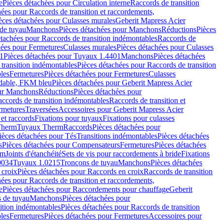
e
Pièces détachées pour Circulation interne
Raccords de transition
hées pour Raccords de transition et raccordements,
èces détachées pour Culasses murales
Geberit Mapress Acier
de tuyau
Manchons
Pièces détachées pour Manchons
Réductions
Pièces
étachées pour Raccords de transition indémontables
Raccords de
hées pour Fermetures
Culasses murales
Pièces détachées pour Culasses
1
Pièces détachées pour Tuyaux 1.4401
Manchons
Pièces détachées
transition indémontables
Pièces détachées pour Raccords de transition
les
Fermetures
Pièces détachées pour Fermetures
Culasses
ydable, FKM bleu
Pièces détachées pour Geberit Mapress Acier
our Manchons
Réductions
Pièces détachées pour
ccords de transition indémontables
Raccords de transition et
rmetures
Traversées
Accessoires pour Geberit Mapress Acier
 et raccords
Fixations pour tuyaux
Fixations pour culasses
Therm
Tuyaux Therm
Raccords
Pièces détachées pour
ièces détachées pour Tés
Transitions indémontables
Pièces détachées
s
Pièces détachées pour Compensateurs
Fermetures
Pièces détachées
rm
Joints d'étanchéité
Sets de vis pour raccordements à bride
Fixations
0034
Tuyaux 1.0215
Tronçons de tuyau
Manchons
Pièces détachées
 croix
Pièces détachées pour Raccords en croix
Raccords de transition
hées pour Raccords de transition et raccordements,
e
Pièces détachées pour Raccordements pour chauffage
Geberit
 de tuyau
Manchons
Pièces détachées pour
ition indémontables
Pièces détachées pour Raccords de transition
les
Fermetures
Pièces détachées pour Fermetures
Accessoires pour