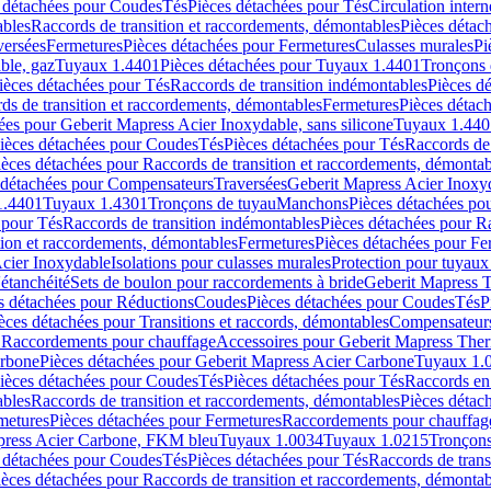
 détachées pour Coudes
Tés
Pièces détachées pour Tés
Circulation intern
ables
Raccords de transition et raccordements, démontables
Pièces détac
versées
Fermetures
Pièces détachées pour Fermetures
Culasses murales
Pi
ble, gaz
Tuyaux 1.4401
Pièces détachées pour Tuyaux 1.4401
Tronçons 
ièces détachées pour Tés
Raccords de transition indémontables
Pièces d
ds de transition et raccordements, démontables
Fermetures
Pièces détac
ées pour Geberit Mapress Acier Inoxydable, sans silicone
Tuyaux 1.440
ièces détachées pour Coudes
Tés
Pièces détachées pour Tés
Raccords de 
ièces détachées pour Raccords de transition et raccordements, démontab
 détachées pour Compensateurs
Traversées
Geberit Mapress Acier Inox
1.4401
Tuyaux 1.4301
Tronçons de tuyau
Manchons
Pièces détachées p
 pour Tés
Raccords de transition indémontables
Pièces détachées pour Ra
tion et raccordements, démontables
Fermetures
Pièces détachées pour Fe
Acier Inoxydable
Isolations pour culasses murales
Protection pour tuyaux
'étanchéité
Sets de boulon pour raccordements à bride
Geberit Mapress 
s détachées pour Réductions
Coudes
Pièces détachées pour Coudes
Tés
P
èces détachées pour Transitions et raccords, démontables
Compensateur
r Raccordements pour chauffage
Accessoires pour Geberit Mapress The
arbone
Pièces détachées pour Geberit Mapress Acier Carbone
Tuyaux 1.
ièces détachées pour Coudes
Tés
Pièces détachées pour Tés
Raccords en
ables
Raccords de transition et raccordements, démontables
Pièces détac
metures
Pièces détachées pour Fermetures
Raccordements pour chauffag
apress Acier Carbone, FKM bleu
Tuyaux 1.0034
Tuyaux 1.0215
Tronçons
 détachées pour Coudes
Tés
Pièces détachées pour Tés
Raccords de trans
ièces détachées pour Raccords de transition et raccordements, démontab