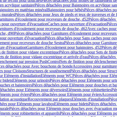
t de recoin pour douches
Pièces détachées pour Boîtes de rangement d
en acrylique sanitaire
Pièces détachées pour Baignoires en acrylique sani
ignoires en matériau minéral
Baignoires pour bébés
Pièces détachées po
ns murales
Pièces détachées pour Jeux de pieds et jeux de traverses et de 
arnitures d'écoulement pour receveurs de douche, d52
Pièces détachées
 pour ouverture d'évacuation
Caches pour ouverture d'évacuation
Pièces
rnitures d'écoulement pour receveurs de douche, d62
Avec caches pour 
uche, d90
Pièces détachées pour Garnitures d'écoulement pour receveur
pour ouverture d'évacuation
Pièces détachées pour Sans caches pour ouv
lement pour receveurs de douche Sestra
Pièces détachées pour Garniture
ure d'évacuation
Garnitures d'écoulement pour baignoires, d52
Pièces dé
s de finition pour vidage excentrique
Pièces détachées pour Sets de finit
ets de finition pour vidage excentrique et arrivée d'eau
Pièces détachées 
lenchement par pression PushControl
Sets de finition pour déclencheme
ces détachées pour Avec bouchons de bonde
Accessoires pour garniture
es pour Cloisons
Structures de soutènement
Pièces détachées pour Struc
r Eléments d'installation
Eléments pour WC
Pièces détachées pour El
r bidets
Eléments pour urinoirs
Pièces détachées pour Eléments pour uri
uches et baignoires
Pièces détachées pour Eléments pour douches et ba
détachées pour Eléments pour déversoirs
Eléments pour robinetteries
Piè
éments pour éviers
Pièces détachées pour Eléments pour éviers
Accessoi
olation acoustique
Recouvrement par plaques
Eléments d'installation
Pièce
chées pour Eléments pour lavabos
Eléments pour bidets
Pièces détachées
murale
Pièces détachées pour Eléments pour douches avec évacuation m
éments pour robinetteries et appareils
Pièces détachées pour Eléments pou