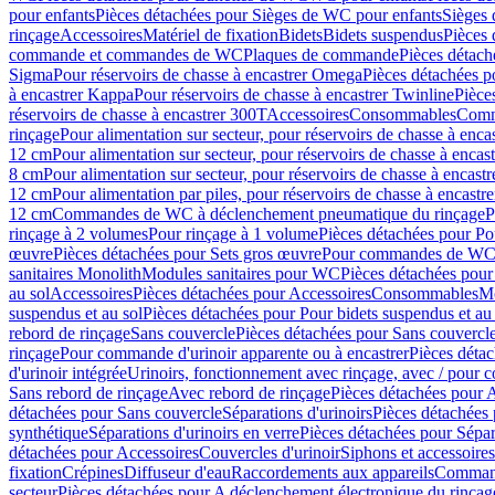
pour enfants
Pièces détachées pour Sièges de WC pour enfants
Sièges
rinçage
Accessoires
Matériel de fixation
Bidets
Bidets suspendus
Pièces 
commande et commandes de WC
Plaques de commande
Pièces détac
Sigma
Pour réservoirs de chasse à encastrer Omega
Pièces détachées p
à encastrer Kappa
Pour réservoirs de chasse à encastrer Twinline
Pièce
réservoirs de chasse à encastrer 300T
Accessoires
Consommables
Comm
rinçage
Pour alimentation sur secteur, pour réservoirs de chasse à enc
12 cm
Pour alimentation sur secteur, pour réservoirs de chasse à enca
8 cm
Pour alimentation sur secteur, pour réservoirs de chasse à encas
12 cm
Pour alimentation par piles, pour réservoirs de chasse à encast
12 cm
Commandes de WC à déclenchement pneumatique du rinçage
P
rinçage à 2 volumes
Pour rinçage à 1 volume
Pièces détachées pour Po
œuvre
Pièces détachées pour Sets gros œuvre
Pour commandes de WC à
sanitaires Monolith
Modules sanitaires pour WC
Pièces détachées pou
au sol
Accessoires
Pièces détachées pour Accessoires
Consommables
Mo
suspendus et au sol
Pièces détachées pour Pour bidets suspendus et au 
rebord de rinçage
Sans couvercle
Pièces détachées pour Sans couvercl
rinçage
Pour commande d'urinoir apparente ou à encastrer
Pièces déta
d'urinoir intégrée
Urinoirs, fonctionnement avec rinçage, avec / pour c
Sans rebord de rinçage
Avec rebord de rinçage
Pièces détachées pour 
détachées pour Sans couvercle
Séparations d'urinoirs
Pièces détachées 
synthétique
Séparations d'urinoirs en verre
Pièces détachées pour Sépara
détachées pour Accessoires
Couvercles d'urinoir
Siphons et accessoire
fixation
Crépines
Diffuseur d'eau
Raccordements aux appareils
Command
secteur
Pièces détachées pour A déclenchement électronique du rinçage