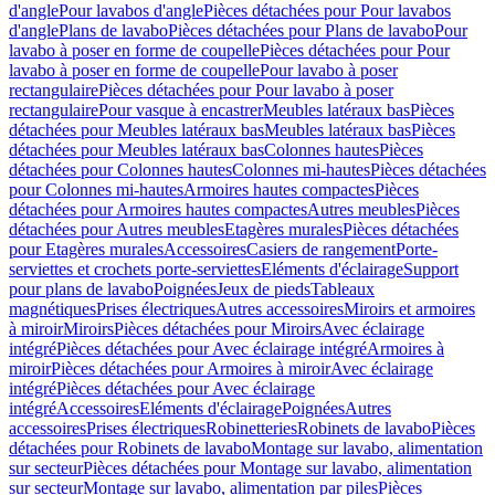
d'angle
Pour lavabos d'angle
Pièces détachées pour Pour lavabos
d'angle
Plans de lavabo
Pièces détachées pour Plans de lavabo
Pour
lavabo à poser en forme de coupelle
Pièces détachées pour Pour
lavabo à poser en forme de coupelle
Pour lavabo à poser
rectangulaire
Pièces détachées pour Pour lavabo à poser
rectangulaire
Pour vasque à encastrer
Meubles latéraux bas
Pièces
détachées pour Meubles latéraux bas
Meubles latéraux bas
Pièces
détachées pour Meubles latéraux bas
Colonnes hautes
Pièces
détachées pour Colonnes hautes
Colonnes mi-hautes
Pièces détachées
pour Colonnes mi-hautes
Armoires hautes compactes
Pièces
détachées pour Armoires hautes compactes
Autres meubles
Pièces
détachées pour Autres meubles
Etagères murales
Pièces détachées
pour Etagères murales
Accessoires
Casiers de rangement
Porte-
serviettes et crochets porte-serviettes
Eléments d'éclairage
Support
pour plans de lavabo
Poignées
Jeux de pieds
Tableaux
magnétiques
Prises électriques
Autres accessoires
Miroirs et armoires
à miroir
Miroirs
Pièces détachées pour Miroirs
Avec éclairage
intégré
Pièces détachées pour Avec éclairage intégré
Armoires à
miroir
Pièces détachées pour Armoires à miroir
Avec éclairage
intégré
Pièces détachées pour Avec éclairage
intégré
Accessoires
Eléments d'éclairage
Poignées
Autres
accessoires
Prises électriques
Robinetteries
Robinets de lavabo
Pièces
détachées pour Robinets de lavabo
Montage sur lavabo, alimentation
sur secteur
Pièces détachées pour Montage sur lavabo, alimentation
sur secteur
Montage sur lavabo, alimentation par piles
Pièces