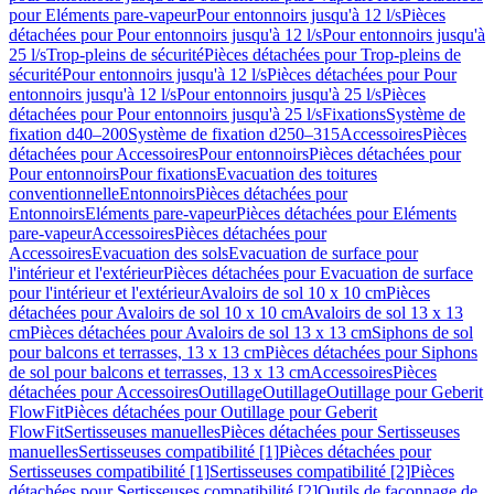
pour Eléments pare-vapeur
Pour entonnoirs jusqu'à 12 l/s
Pièces
détachées pour Pour entonnoirs jusqu'à 12 l/s
Pour entonnoirs jusqu'à
25 l/s
Trop-pleins de sécurité
Pièces détachées pour Trop-pleins de
sécurité
Pour entonnoirs jusqu'à 12 l/s
Pièces détachées pour Pour
entonnoirs jusqu'à 12 l/s
Pour entonnoirs jusqu'à 25 l/s
Pièces
détachées pour Pour entonnoirs jusqu'à 25 l/s
Fixations
Système de
fixation d40–200
Système de fixation d250–315
Accessoires
Pièces
détachées pour Accessoires
Pour entonnoirs
Pièces détachées pour
Pour entonnoirs
Pour fixations
Evacuation des toitures
conventionnelle
Entonnoirs
Pièces détachées pour
Entonnoirs
Eléments pare-vapeur
Pièces détachées pour Eléments
pare-vapeur
Accessoires
Pièces détachées pour
Accessoires
Evacuation des sols
Evacuation de surface pour
l'intérieur et l'extérieur
Pièces détachées pour Evacuation de surface
pour l'intérieur et l'extérieur
Avaloirs de sol 10 x 10 cm
Pièces
détachées pour Avaloirs de sol 10 x 10 cm
Avaloirs de sol 13 x 13
cm
Pièces détachées pour Avaloirs de sol 13 x 13 cm
Siphons de sol
pour balcons et terrasses, 13 x 13 cm
Pièces détachées pour Siphons
de sol pour balcons et terrasses, 13 x 13 cm
Accessoires
Pièces
détachées pour Accessoires
Outillage
Outillage
Outillage pour Geberit
FlowFit
Pièces détachées pour Outillage pour Geberit
FlowFit
Sertisseuses manuelles
Pièces détachées pour Sertisseuses
manuelles
Sertisseuses compatibilité [1]
Pièces détachées pour
Sertisseuses compatibilité [1]
Sertisseuses compatibilité [2]
Pièces
détachées pour Sertisseuses compatibilité [2]
Outils de façonnage de