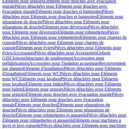
Eléments pour urinoirs
Eléments pour douches avec évacuation
murale
Pièces détachées pour Eléments pour douches avec
évacuation murale
Eléments pour douches et baignoires
Pièces
détachées pour Eléments pour douches et baignoires
Eléments pour
séparations de douche
Pièces détachées pour Eléments pour
séparations de douche
Eléments pour déversoirs
Pièces détachées
pour Eléments pour déversoirs
Eléments pour robinetteries
Pièces
détachées pour Eléments pour robinetteries
Eléments pour charges de
console
Pièces détachées pour Eléments pour charges de
console
Eléments pour éviers
Pièces détachées pour Eléments pour
éviers
Accessoires
Pièces détachées pour Accessoires
Geberit
GIS
Cloisons
Structures de soutènement
Accessoires pour
préfabrications
Accessoires pour l'isolation acoustique
Recouvrement
par plaques
Eléments d'installation
Pièces détachées pour Eléments
d'installation
Eléments pour WC
Pièces détachées pour Eléments
pour WC
Eléments pour lavabos
Pièces détachées pour Eléments
pour lavabos
Eléments pour bidets
Pièces détachées pour Eléments
pour bidets
Eléments pour urinoirs
Pièces détachées pour Eléments
pour urinoirs
Eléments pour douches avec évacuation murale
Pièces
détachées pour Eléments pour douches avec évacuation
murale
Éléments pour douches
Éléments pour séparations de
douche
Pièces détachées pour Éléments pour séparations de
douche
Eléments pour robinetteries et appareils
Pièces détachées pour
Eléments pour robinetteries et appareils
Eléments pour machines à
laver et lave-vaisselle
Pièces détachées pour Eléments pour machines