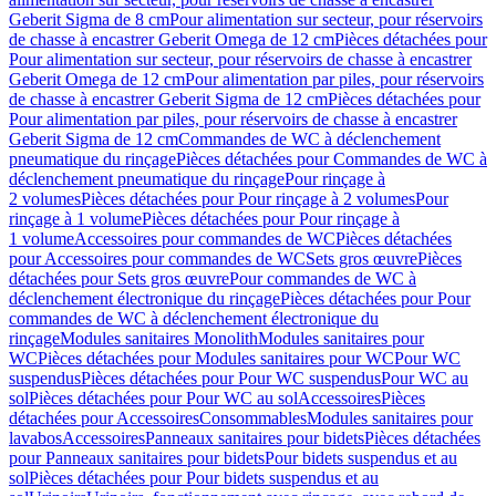
Geberit Sigma de 8 cm
Pour alimentation sur secteur, pour réservoirs
de chasse à encastrer Geberit Omega de 12 cm
Pièces détachées pour
Pour alimentation sur secteur, pour réservoirs de chasse à encastrer
Geberit Omega de 12 cm
Pour alimentation par piles, pour réservoirs
de chasse à encastrer Geberit Sigma de 12 cm
Pièces détachées pour
Pour alimentation par piles, pour réservoirs de chasse à encastrer
Geberit Sigma de 12 cm
Commandes de WC à déclenchement
pneumatique du rinçage
Pièces détachées pour Commandes de WC à
déclenchement pneumatique du rinçage
Pour rinçage à
2 volumes
Pièces détachées pour Pour rinçage à 2 volumes
Pour
rinçage à 1 volume
Pièces détachées pour Pour rinçage à
1 volume
Accessoires pour commandes de WC
Pièces détachées
pour Accessoires pour commandes de WC
Sets gros œuvre
Pièces
détachées pour Sets gros œuvre
Pour commandes de WC à
déclenchement électronique du rinçage
Pièces détachées pour Pour
commandes de WC à déclenchement électronique du
rinçage
Modules sanitaires Monolith
Modules sanitaires pour
WC
Pièces détachées pour Modules sanitaires pour WC
Pour WC
suspendus
Pièces détachées pour Pour WC suspendus
Pour WC au
sol
Pièces détachées pour Pour WC au sol
Accessoires
Pièces
détachées pour Accessoires
Consommables
Modules sanitaires pour
lavabos
Accessoires
Panneaux sanitaires pour bidets
Pièces détachées
pour Panneaux sanitaires pour bidets
Pour bidets suspendus et au
sol
Pièces détachées pour Pour bidets suspendus et au