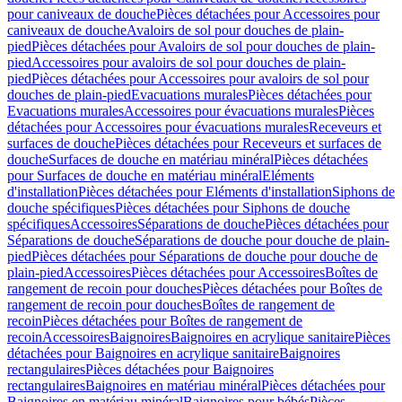
pour caniveaux de douche
Pièces détachées pour Accessoires pour
caniveaux de douche
Avaloirs de sol pour douches de plain-
pied
Pièces détachées pour Avaloirs de sol pour douches de plain-
pied
Accessoires pour avaloirs de sol pour douches de plain-
pied
Pièces détachées pour Accessoires pour avaloirs de sol pour
douches de plain-pied
Evacuations murales
Pièces détachées pour
Evacuations murales
Accessoires pour évacuations murales
Pièces
détachées pour Accessoires pour évacuations murales
Receveurs et
surfaces de douche
Pièces détachées pour Receveurs et surfaces de
douche
Surfaces de douche en matériau minéral
Pièces détachées
pour Surfaces de douche en matériau minéral
Eléments
d'installation
Pièces détachées pour Eléments d'installation
Siphons de
douche spécifiques
Pièces détachées pour Siphons de douche
spécifiques
Accessoires
Séparations de douche
Pièces détachées pour
Séparations de douche
Séparations de douche pour douche de plain-
pied
Pièces détachées pour Séparations de douche pour douche de
plain-pied
Accessoires
Pièces détachées pour Accessoires
Boîtes de
rangement de recoin pour douches
Pièces détachées pour Boîtes de
rangement de recoin pour douches
Boîtes de rangement de
recoin
Pièces détachées pour Boîtes de rangement de
recoin
Accessoires
Baignoires
Baignoires en acrylique sanitaire
Pièces
détachées pour Baignoires en acrylique sanitaire
Baignoires
rectangulaires
Pièces détachées pour Baignoires
rectangulaires
Baignoires en matériau minéral
Pièces détachées pour
Baignoires en matériau minéral
Baignoires pour bébés
Pièces