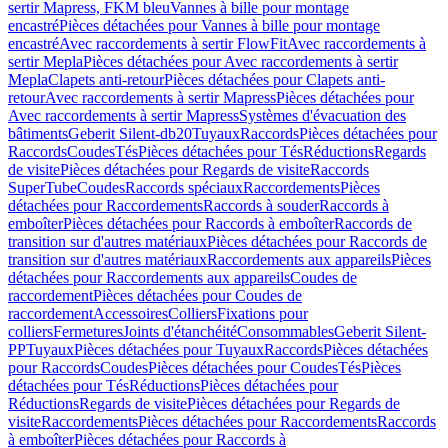
sertir Mapress, FKM bleu
Vannes à bille pour montage
encastré
Pièces détachées pour Vannes à bille pour montage
encastré
Avec raccordements à sertir FlowFit
Avec raccordements à
sertir Mepla
Pièces détachées pour Avec raccordements à sertir
Mepla
Clapets anti-retour
Pièces détachées pour Clapets anti-
retour
Avec raccordements à sertir Mapress
Pièces détachées pour
Avec raccordements à sertir Mapress
Systèmes d'évacuation des
bâtiments
Geberit Silent-db20
Tuyaux
Raccords
Pièces détachées pour
Raccords
Coudes
Tés
Pièces détachées pour Tés
Réductions
Regards
de visite
Pièces détachées pour Regards de visite
Raccords
SuperTube
Coudes
Raccords spéciaux
Raccordements
Pièces
détachées pour Raccordements
Raccords à souder
Raccords à
emboîter
Pièces détachées pour Raccords à emboîter
Raccords de
transition sur d'autres matériaux
Pièces détachées pour Raccords de
transition sur d'autres matériaux
Raccordements aux appareils
Pièces
détachées pour Raccordements aux appareils
Coudes de
raccordement
Pièces détachées pour Coudes de
raccordement
Accessoires
Colliers
Fixations pour
colliers
Fermetures
Joints d'étanchéité
Consommables
Geberit Silent-
PP
Tuyaux
Pièces détachées pour Tuyaux
Raccords
Pièces détachées
pour Raccords
Coudes
Pièces détachées pour Coudes
Tés
Pièces
détachées pour Tés
Réductions
Pièces détachées pour
Réductions
Regards de visite
Pièces détachées pour Regards de
visite
Raccordements
Pièces détachées pour Raccordements
Raccords
à emboîter
Pièces détachées pour Raccords à