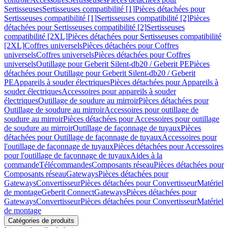
Sertisseuses
Sertisseuses compatibilité [1]
Pièces détachées pour
Sertisseuses compatibilité [1]
Sertisseuses compatibilité [2]
Pièces
détachées pour Sertisseuses compatibilité [2]
Sertisseuses
compatibilité [2XL]
Pièces détachées pour Sertisseuses compatibilité
[2XL]
Coffres universels
Pièces détachées pour Coffres
universels
Coffres universels
Pièces détachées pour Coffres
universels
Outillage pour Geberit Silent-db20 / Geberit PE
Pièces
détachées pour Outillage pour Geberit Silent-db20 / Geberit
PE
Appareils à souder électriques
Pièces détachées pour Appareils à
souder électriques
Accessoires pour appareils à souder
électriques
Outillage de soudure au mirroir
Pièces détachées pour
Outillage de soudure au mirroir
Accessoires pour outillage de
soudure au mirroir
Pièces détachées pour Accessoires pour outillage
de soudure au mirroir
Outillage de façonnage de tuyaux
Pièces
détachées pour Outillage de façonnage de tuyaux
Accessoires pour
l'outillage de façonnage de tuyaux
Pièces détachées pour Accessoires
pour l'outillage de façonnage de tuyaux
Aides à la
commande
Télécommandes
Composants réseau
Pièces détachées pour
Composants réseau
Gateways
Pièces détachées pour
Gateways
Convertisseur
Pièces détachées pour Convertisseur
Matériel
de montage
Geberit Connect
Gateways
Pièces détachées pour
Gateways
Convertisseur
Pièces détachées pour Convertisseur
Matériel
de montage
Catégories de produits