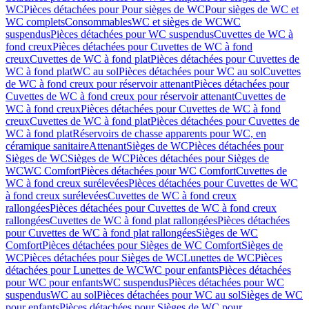
WC
Pièces détachées pour Pour sièges de WC
Pour sièges de WC et
WC complets
Consommables
WC et sièges de WC
WC
suspendus
Pièces détachées pour WC suspendus
Cuvettes de WC à
fond creux
Pièces détachées pour Cuvettes de WC à fond
creux
Cuvettes de WC à fond plat
Pièces détachées pour Cuvettes de
WC à fond plat
WC au sol
Pièces détachées pour WC au sol
Cuvettes
de WC à fond creux pour réservoir attenant
Pièces détachées pour
Cuvettes de WC à fond creux pour réservoir attenant
Cuvettes de
WC à fond creux
Pièces détachées pour Cuvettes de WC à fond
creux
Cuvettes de WC à fond plat
Pièces détachées pour Cuvettes de
WC à fond plat
Réservoirs de chasse apparents pour WC, en
céramique sanitaire
Attenant
Sièges de WC
Pièces détachées pour
Sièges de WC
Sièges de WC
Pièces détachées pour Sièges de
WC
WC Comfort
Pièces détachées pour WC Comfort
Cuvettes de
WC à fond creux surélevées
Pièces détachées pour Cuvettes de WC
à fond creux surélevées
Cuvettes de WC à fond creux
rallongées
Pièces détachées pour Cuvettes de WC à fond creux
rallongées
Cuvettes de WC à fond plat rallongées
Pièces détachées
pour Cuvettes de WC à fond plat rallongées
Sièges de WC
Comfort
Pièces détachées pour Sièges de WC Comfort
Sièges de
WC
Pièces détachées pour Sièges de WC
Lunettes de WC
Pièces
détachées pour Lunettes de WC
WC pour enfants
Pièces détachées
pour WC pour enfants
WC suspendus
Pièces détachées pour WC
suspendus
WC au sol
Pièces détachées pour WC au sol
Sièges de WC
pour enfants
Pièces détachées pour Sièges de WC pour