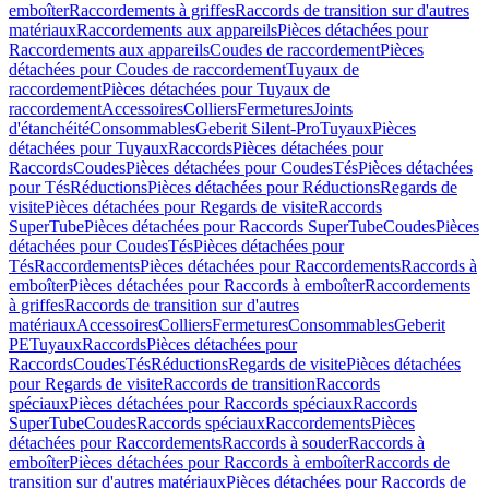
emboîter
Raccordements à griffes
Raccords de transition sur d'autres
matériaux
Raccordements aux appareils
Pièces détachées pour
Raccordements aux appareils
Coudes de raccordement
Pièces
détachées pour Coudes de raccordement
Tuyaux de
raccordement
Pièces détachées pour Tuyaux de
raccordement
Accessoires
Colliers
Fermetures
Joints
d'étanchéité
Consommables
Geberit Silent-Pro
Tuyaux
Pièces
détachées pour Tuyaux
Raccords
Pièces détachées pour
Raccords
Coudes
Pièces détachées pour Coudes
Tés
Pièces détachées
pour Tés
Réductions
Pièces détachées pour Réductions
Regards de
visite
Pièces détachées pour Regards de visite
Raccords
SuperTube
Pièces détachées pour Raccords SuperTube
Coudes
Pièces
détachées pour Coudes
Tés
Pièces détachées pour
Tés
Raccordements
Pièces détachées pour Raccordements
Raccords à
emboîter
Pièces détachées pour Raccords à emboîter
Raccordements
à griffes
Raccords de transition sur d'autres
matériaux
Accessoires
Colliers
Fermetures
Consommables
Geberit
PE
Tuyaux
Raccords
Pièces détachées pour
Raccords
Coudes
Tés
Réductions
Regards de visite
Pièces détachées
pour Regards de visite
Raccords de transition
Raccords
spéciaux
Pièces détachées pour Raccords spéciaux
Raccords
SuperTube
Coudes
Raccords spéciaux
Raccordements
Pièces
détachées pour Raccordements
Raccords à souder
Raccords à
emboîter
Pièces détachées pour Raccords à emboîter
Raccords de
transition sur d'autres matériaux
Pièces détachées pour Raccords de