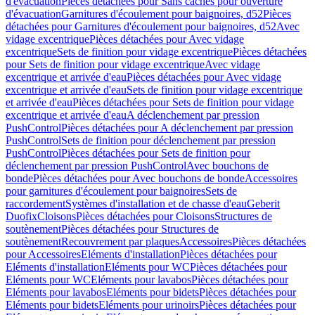
d'évacuation
Pièces détachées pour Sans caches pour ouverture
d'évacuation
Garnitures d'écoulement pour baignoires, d52
Pièces
détachées pour Garnitures d'écoulement pour baignoires, d52
Avec
vidage excentrique
Pièces détachées pour Avec vidage
excentrique
Sets de finition pour vidage excentrique
Pièces détachées
pour Sets de finition pour vidage excentrique
Avec vidage
excentrique et arrivée d'eau
Pièces détachées pour Avec vidage
excentrique et arrivée d'eau
Sets de finition pour vidage excentrique
et arrivée d'eau
Pièces détachées pour Sets de finition pour vidage
excentrique et arrivée d'eau
A déclenchement par pression
PushControl
Pièces détachées pour A déclenchement par pression
PushControl
Sets de finition pour déclenchement par pression
PushControl
Pièces détachées pour Sets de finition pour
déclenchement par pression PushControl
Avec bouchons de
bonde
Pièces détachées pour Avec bouchons de bonde
Accessoires
pour garnitures d'écoulement pour baignoires
Sets de
raccordement
Systèmes d'installation et de chasse d'eau
Geberit
Duofix
Cloisons
Pièces détachées pour Cloisons
Structures de
soutènement
Pièces détachées pour Structures de
soutènement
Recouvrement par plaques
Accessoires
Pièces détachées
pour Accessoires
Eléments d'installation
Pièces détachées pour
Eléments d'installation
Eléments pour WC
Pièces détachées pour
Eléments pour WC
Eléments pour lavabos
Pièces détachées pour
Eléments pour lavabos
Eléments pour bidets
Pièces détachées pour
Eléments pour bidets
Eléments pour urinoirs
Pièces détachées pour