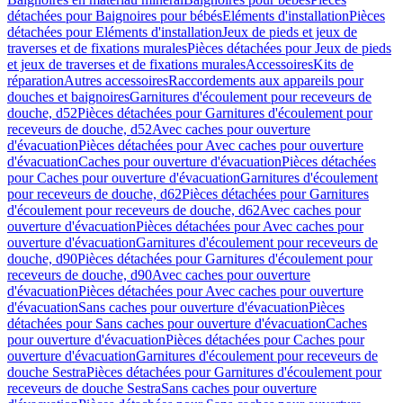
détachées pour Baignoires pour bébés
Eléments d'installation
Pièces
détachées pour Eléments d'installation
Jeux de pieds et jeux de
traverses et de fixations murales
Pièces détachées pour Jeux de pieds
et jeux de traverses et de fixations murales
Accessoires
Kits de
réparation
Autres accessoires
Raccordements aux appareils pour
douches et baignoires
Garnitures d'écoulement pour receveurs de
douche, d52
Pièces détachées pour Garnitures d'écoulement pour
receveurs de douche, d52
Avec caches pour ouverture
d'évacuation
Pièces détachées pour Avec caches pour ouverture
d'évacuation
Caches pour ouverture d'évacuation
Pièces détachées
pour Caches pour ouverture d'évacuation
Garnitures d'écoulement
pour receveurs de douche, d62
Pièces détachées pour Garnitures
d'écoulement pour receveurs de douche, d62
Avec caches pour
ouverture d'évacuation
Pièces détachées pour Avec caches pour
ouverture d'évacuation
Garnitures d'écoulement pour receveurs de
douche, d90
Pièces détachées pour Garnitures d'écoulement pour
receveurs de douche, d90
Avec caches pour ouverture
d'évacuation
Pièces détachées pour Avec caches pour ouverture
d'évacuation
Sans caches pour ouverture d'évacuation
Pièces
détachées pour Sans caches pour ouverture d'évacuation
Caches
pour ouverture d'évacuation
Pièces détachées pour Caches pour
ouverture d'évacuation
Garnitures d'écoulement pour receveurs de
douche Sestra
Pièces détachées pour Garnitures d'écoulement pour
receveurs de douche Sestra
Sans caches pour ouverture