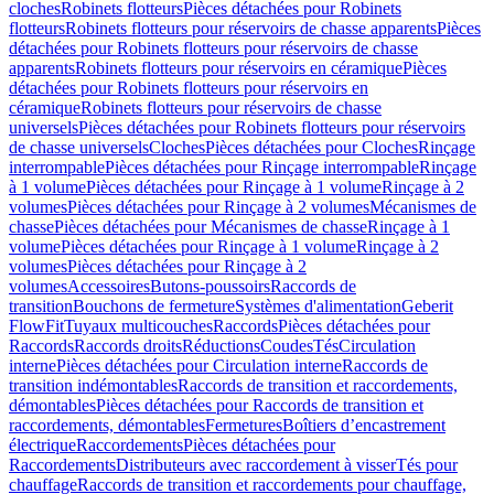
cloches
Robinets flotteurs
Pièces détachées pour Robinets
flotteurs
Robinets flotteurs pour réservoirs de chasse apparents
Pièces
détachées pour Robinets flotteurs pour réservoirs de chasse
apparents
Robinets flotteurs pour réservoirs en céramique
Pièces
détachées pour Robinets flotteurs pour réservoirs en
céramique
Robinets flotteurs pour réservoirs de chasse
universels
Pièces détachées pour Robinets flotteurs pour réservoirs
de chasse universels
Cloches
Pièces détachées pour Cloches
Rinçage
interrompable
Pièces détachées pour Rinçage interrompable
Rinçage
à 1 volume
Pièces détachées pour Rinçage à 1 volume
Rinçage à 2
volumes
Pièces détachées pour Rinçage à 2 volumes
Mécanismes de
chasse
Pièces détachées pour Mécanismes de chasse
Rinçage à 1
volume
Pièces détachées pour Rinçage à 1 volume
Rinçage à 2
volumes
Pièces détachées pour Rinçage à 2
volumes
Accessoires
Butons-poussoirs
Raccords de
transition
Bouchons de fermeture
Systèmes d'alimentation
Geberit
FlowFit
Tuyaux multicouches
Raccords
Pièces détachées pour
Raccords
Raccords droits
Réductions
Coudes
Tés
Circulation
interne
Pièces détachées pour Circulation interne
Raccords de
transition indémontables
Raccords de transition et raccordements,
démontables
Pièces détachées pour Raccords de transition et
raccordements, démontables
Fermetures
Boîtiers d’encastrement
électrique
Raccordements
Pièces détachées pour
Raccordements
Distributeurs avec raccordement à visser
Tés pour
chauffage
Raccords de transition et raccordements pour chauffage,