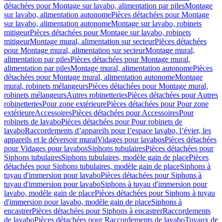
détachées pour Montage sur lavabo, alimentation par piles
Montage
sur lavabo, alimentation autonome
Pièces détachées pour Montage
sur lavabo, alimentation autonome
Montage sur lavabo, robinets
mitigeur
Pièces détachées pour Montage sur lavabo, robinets
mitigeur
Montage mural, alimentation sur secteur
Pièces détachées
pour Montage mural, alimentation sur secteur
Montage mural,
alimentation par piles
Pièces détachées pour Montage mural,
alimentation par piles
Montage mural, alimentation autonome
Pièces
détachées pour Montage mural, alimentation autonome
Montage
mural, robinets mélangeurs
Pièces détachées pour Montage mural,
robinets mélangeurs
Autres robinetteries
Pièces détachées pour Autres
robinetteries
Pour zone extérieure
Pièces détachées pour Pour zone
extérieure
Accessoires
Pièces détachées pour Accessoires
Pour
robinets de lavabo
Pièces détachées pour Pour robinets de
lavabo
Raccordements d’appareils pour l’espace lavabo, l’évier, les
appareils et le déversoir mural
Vidages pour lavabos
Pièces détachées
pour Vidages pour lavabos
Siphons tubulaires
Pièces détachées pour
Siphons tubulaires
Siphons tubulaires, modèle gain de place
Pièces
détachées pour Siphons tubulaires, modèle gain de place
Siphons à
tuyau d'immersion pour lavabo
Pièces détachées pour Siphons à
tuyau d'immersion pour lavabo
Siphons à tuyau d'immersion pour
lavabo, modèle gain de place
Pièces détachées pour Siphons à tuyau
d'immersion pour lavabo, modèle gain de place
Siphons à
encastrer
Pièces détachées pour Siphons à encastrer
Raccordements
de lavabo
Pièces détachées pour Raccordements de lavabo
Tuyaux de