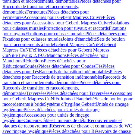
transition et raccordements, démontables
Pièces détachées pour
Raccords de transition et raccordements,
démontables
Fermetures
Pièces détachées pour
Fermetures
Accessoires pour Geberit Mapress Cuivre
Pièces
détachées pour Accessoires pour Geberit Mapress Cuivre
Isolations
pour culasses murales
Protection pour tuyaux et raccords
Fixations
pour tuyaux
Fixations pour culasses murales
Pièces détachées pour
Fixations pour culasses murales
Joints d'étanchéité
Sets de boulon
pour raccordements à bride
Geberit Mapress CuNiFe
Geberit
Mapress CuNiFe
Pièces détachées pour Geberit Mapress
CuNiFe
Tuyaux 2.1972
Manchons
Pièces détachées pour
Manchons
Réductions
Pièces détachées pour
Réductions
Coudes
Pièces détachées pour Coudes
Tés
Pièces
détachées pour Tés
Raccords de transition indémontables
Pièces
détachées pour Raccords de transition indémontables
Raccords de
transition et raccordements, démontables
Pièces détachées pour
Raccords de transition et raccordements,
démontables
Traversées
Pièces détachées pour Traversées
Accessoires
pour Geberit Mapress CuNiFe
Joints d'étanchéité
Sets de boulon pour
raccordements à bride
Système d’hygiène Geberit
Unités de rinçage
hygiénique
Pièces détachées pour Unités de rinçage
hygiénique
Accessoires pour unités de rinçage
hygiénique
Capteurs
Câbles
Limiteurs de débit
Recouvrements et
plaques de recouvrement
Réservoirs de chasse et commandes de WC
avec rinçage hygiénique
Pièces détachées pour Réservoirs de chasse