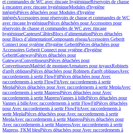
et commandes de WC avec rinçage hygiénique
Réservoirs de chasse
à encastrer avec rinçage hygiénique
Modules d'hygiène
intégrés
Pièces détachées pour Modules d'hygiène
intégrés
Accessoires pour réservoirs de chasse et commandes de WC
avec rinçage hygiénique
Pièces détachées pour Accessoires pour
réservoirs de chasse et commandes de WC avec rinçage
hygiénique
Capteurs
Câbles
Blocs d’alimentation
Pièces détachées
pour Blocs d’alimentation
Composants réseau
Accessoires Geberit
Connect pour système d'hygiène Geberit
Pièces détachées pour
Accessoires Geberit Connect pour système d'hygiène
Geberit
Gateways
Pièces détachées pour
Gateways
Convertisseurs
Pièces détachées pour
Convertisseurs
Matériel de montage
Armatures pour tuyaux
Robinets
d'arrêt obliques
Pièces détachées pour Robinets d'arrêt obliques
Avec
raccordements à sertir FlowFit
Pièces détachées pour Avec
raccordements à sertir FlowFit
Avec raccordements à sertir
Mepla
Pièces détachées pour Avec raccordements à sertir Mepla
Avec
raccordements à sertir Mapress
Pièces détachées pour Avec
raccordements à sertir Mapress
Vannes à bille
Pièces détachées pour
Vannes à bille
Avec raccordements à sertir FlowFit
Pièces détachées
pour Avec raccordements à sertir FlowFit
Avec raccordements à
sertir Mepla
Pièces détachées pour Avec raccordements à sertir
Mepla
Avec raccordements à sertir Mapress
Pièces détachées pour
Avec raccordements à sertir Mapress
Avec raccordements à sertir
Mapress, FKM bleu
Pièces détachées pour Avec raccordements à