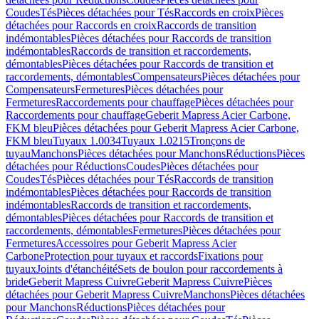
Coudes
Tés
Pièces détachées pour Tés
Raccords en croix
Pièces
détachées pour Raccords en croix
Raccords de transition
indémontables
Pièces détachées pour Raccords de transition
indémontables
Raccords de transition et raccordements,
démontables
Pièces détachées pour Raccords de transition et
raccordements, démontables
Compensateurs
Pièces détachées pour
Compensateurs
Fermetures
Pièces détachées pour
Fermetures
Raccordements pour chauffage
Pièces détachées pour
Raccordements pour chauffage
Geberit Mapress Acier Carbone,
FKM bleu
Pièces détachées pour Geberit Mapress Acier Carbone,
FKM bleu
Tuyaux 1.0034
Tuyaux 1.0215
Tronçons de
tuyau
Manchons
Pièces détachées pour Manchons
Réductions
Pièces
détachées pour Réductions
Coudes
Pièces détachées pour
Coudes
Tés
Pièces détachées pour Tés
Raccords de transition
indémontables
Pièces détachées pour Raccords de transition
indémontables
Raccords de transition et raccordements,
démontables
Pièces détachées pour Raccords de transition et
raccordements, démontables
Fermetures
Pièces détachées pour
Fermetures
Accessoires pour Geberit Mapress Acier
Carbone
Protection pour tuyaux et raccords
Fixations pour
tuyaux
Joints d'étanchéité
Sets de boulon pour raccordements à
bride
Geberit Mapress Cuivre
Geberit Mapress Cuivre
Pièces
détachées pour Geberit Mapress Cuivre
Manchons
Pièces détachées
pour Manchons
Réductions
Pièces détachées pour