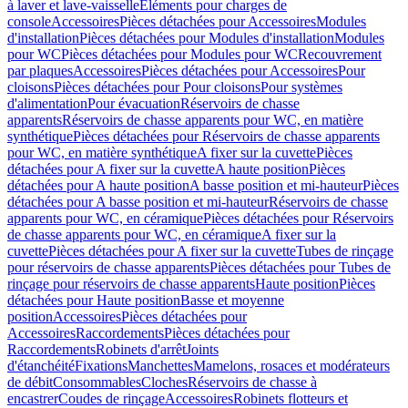
à laver et lave-vaisselle
Eléments pour charges de
console
Accessoires
Pièces détachées pour Accessoires
Modules
d'installation
Pièces détachées pour Modules d'installation
Modules
pour WC
Pièces détachées pour Modules pour WC
Recouvrement
par plaques
Accessoires
Pièces détachées pour Accessoires
Pour
cloisons
Pièces détachées pour Pour cloisons
Pour systèmes
d'alimentation
Pour évacuation
Réservoirs de chasse
apparents
Réservoirs de chasse apparents pour WC, en matière
synthétique
Pièces détachées pour Réservoirs de chasse apparents
pour WC, en matière synthétique
A fixer sur la cuvette
Pièces
détachées pour A fixer sur la cuvette
A haute position
Pièces
détachées pour A haute position
A basse position et mi-hauteur
Pièces
détachées pour A basse position et mi-hauteur
Réservoirs de chasse
apparents pour WC, en céramique
Pièces détachées pour Réservoirs
de chasse apparents pour WC, en céramique
A fixer sur la
cuvette
Pièces détachées pour A fixer sur la cuvette
Tubes de rinçage
pour réservoirs de chasse apparents
Pièces détachées pour Tubes de
rinçage pour réservoirs de chasse apparents
Haute position
Pièces
détachées pour Haute position
Basse et moyenne
position
Accessoires
Pièces détachées pour
Accessoires
Raccordements
Pièces détachées pour
Raccordements
Robinets d'arrêt
Joints
d'étanchéité
Fixations
Manchettes
Mamelons, rosaces et modérateurs
de débit
Consommables
Cloches
Réservoirs de chasse à
encastrer
Coudes de rinçage
Accessoires
Robinets flotteurs et