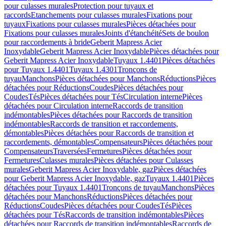
pour culasses murales
Protection pour tuyaux et
raccords
Etanchements pour culasses murales
Fixations pour
tuyaux
Fixations pour culasses murales
Pièces détachées pour
Fixations pour culasses murales
Joints d'étanchéité
Sets de boulon
pour raccordements à bride
Geberit Mapress Acier
Inoxydable
Geberit Mapress Acier Inoxydable
Pièces détachées pour
Geberit Mapress Acier Inoxydable
Tuyaux 1.4401
Pièces détachées
pour Tuyaux 1.4401
Tuyaux 1.4301
Tronçons de
tuyau
Manchons
Pièces détachées pour Manchons
Réductions
Pièces
détachées pour Réductions
Coudes
Pièces détachées pour
Coudes
Tés
Pièces détachées pour Tés
Circulation interne
Pièces
détachées pour Circulation interne
Raccords de transition
indémontables
Pièces détachées pour Raccords de transition
indémontables
Raccords de transition et raccordements,
démontables
Pièces détachées pour Raccords de transition et
raccordements, démontables
Compensateurs
Pièces détachées pour
Compensateurs
Traversées
Fermetures
Pièces détachées pour
Fermetures
Culasses murales
Pièces détachées pour Culasses
murales
Geberit Mapress Acier Inoxydable, gaz
Pièces détachées
pour Geberit Mapress Acier Inoxydable, gaz
Tuyaux 1.4401
Pièces
détachées pour Tuyaux 1.4401
Tronçons de tuyau
Manchons
Pièces
détachées pour Manchons
Réductions
Pièces détachées pour
Réductions
Coudes
Pièces détachées pour Coudes
Tés
Pièces
détachées pour Tés
Raccords de transition indémontables
Pièces
détachées pour Raccords de transition indémontables
Raccords de