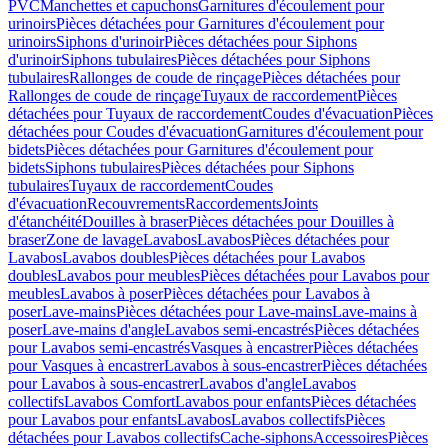
PVC
Manchettes et capuchons
Garnitures d'écoulement pour
urinoirs
Pièces détachées pour Garnitures d'écoulement pour
urinoirs
Siphons d'urinoir
Pièces détachées pour Siphons
d'urinoir
Siphons tubulaires
Pièces détachées pour Siphons
tubulaires
Rallonges de coude de rinçage
Pièces détachées pour
Rallonges de coude de rinçage
Tuyaux de raccordement
Pièces
détachées pour Tuyaux de raccordement
Coudes d'évacuation
Pièces
détachées pour Coudes d'évacuation
Garnitures d'écoulement pour
bidets
Pièces détachées pour Garnitures d'écoulement pour
bidets
Siphons tubulaires
Pièces détachées pour Siphons
tubulaires
Tuyaux de raccordement
Coudes
d'évacuation
Recouvrements
Raccordements
Joints
d'étanchéité
Douilles à braser
Pièces détachées pour Douilles à
braser
Zone de lavage
Lavabos
Lavabos
Pièces détachées pour
Lavabos
Lavabos doubles
Pièces détachées pour Lavabos
doubles
Lavabos pour meubles
Pièces détachées pour Lavabos pour
meubles
Lavabos à poser
Pièces détachées pour Lavabos à
poser
Lave-mains
Pièces détachées pour Lave-mains
Lave-mains à
poser
Lave-mains d'angle
Lavabos semi-encastrés
Pièces détachées
pour Lavabos semi-encastrés
Vasques à encastrer
Pièces détachées
pour Vasques à encastrer
Lavabos à sous-encastrer
Pièces détachées
pour Lavabos à sous-encastrer
Lavabos d'angle
Lavabos
collectifs
Lavabos Comfort
Lavabos pour enfants
Pièces détachées
pour Lavabos pour enfants
Lavabos
Lavabos collectifs
Pièces
détachées pour Lavabos collectifs
Cache-siphons
Accessoires
Pièces