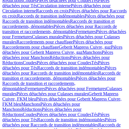
Réductions
Coudes
Pièces détachées pour Coudes
Tés
Pièces
détachées pour Tés
Circulation interne
Pièces détachées pour
Circulation interne
Raccords en croix
Pièces détachées pour Raccords
en croix
Raccords de transition indémontables
Pièces détachées pour
Raccords de transition indémontables
Raccords de transition et
raccordements, démontables
Pièces détachées pour Raccords de
transition et raccordements, démontables
Fermetures
Pièces détachées
pour Fermetures
Culasses murales
Pièces détachées pour Culasses
murales
Raccordements pour chauffage
Pièces détachées pour
Raccordements pour chauffage
Geberit Mapress Cuivre, gaz
Pièces
détachées pour Geberit Mapress Cuivre, gaz
Manchons
Pièces
détachées pour Manchons
Réductions
Pièces détachées pour
Réductions
Coudes
Pièces détachées pour Coudes
Tés
Pièces
détachées pour Tés
Raccords de transition indémontables
Pièces
détachées pour Raccords de transition indémontables
Raccords de
transition et raccordements, démontables
Pièces détachées pour
Raccords de transition et raccordements,
démontables
Fermetures
Pièces détachées pour Fermetures
Culasses
murales
Pièces détachées pour Culasses murales
Geberit Mapress
Cuivre, FKM bleu
Pièces détachées pour Geberit Mapress Cuivre,
FKM bleu
Manchons
Pièces détachées pour
Manchons
Réductions
Pièces détachées pour
Réductions
Coudes
Pièces détachées pour Coudes
Tés
Pièces
détachées pour Tés
Raccords de transition indémontables
Pièces
détachées pour Raccords de transition indémontables
Raccords de