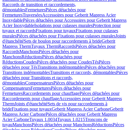
Raccords de transition et raccordements,
démontables
Fermetures
Pièces détachées pour
Fermetures
Traversées
Accessoires pour Geberit Mapress Acier
Inoxydable
Pièces détachées pour Accessoires pour Geberit Mapress
Acier Inoxydable
Isolations pour culasses murales
Protection pour
tuyaux et raccords
Fixations pour tuyaux
Fixations pour culasses
murales
Pièces détachées pour Fixations pour culasses murales
Joints
d'étanchéité
Sets de boulon pour raccordements à bride
Geberit
Mapress Therm
Tuyaux Therm
Raccords
Pièces détachées pour
Raccords
Manchons
Pièces détachées pour
Manchons
Réductions
Pièces détachées pour
Réductions
Coudes
Pièces détachées pour Coudes
Tés
Pièces
détachées pour Tés
Transitions indémontables
Pièces détachées pour
Transitions indémontables
Transitions et raccords, démontables
Pièces
détachées pour Transitions et raccords,
démontables
Compensateurs
Pièces détachées pour
Compensateurs
Fermetures
Pièces détachées pour
Fermetures
Raccordements pour chauffage
Pièces détachées pour
Raccordements pour chauffage
Accessoires pour Geberit Mapress
Therm
Joints d'étanchéité
Sets de vis pour raccordements à
bride
Fixations pour tuyaux
Geberit Mapress Acier Carbone
Geberit
Mapress Acier Carbone
Pièces détachées pour Geberit Mapress
Acier Carbone
Tuyaux 1.0034
Tuyaux 1.0215
Tronçons de
tuyau
Manchons
Pièces détachées pour Manchons
Réductions
Pièces
détachées pour Réductions
Coudes
Pièces détachées pour