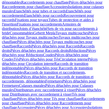
démontables
Raccordements pour chauffage
Pièces détachées pour
Raccordements pour chauffage
Accessoires
Isolations pour culasses
murales
Etanchéités pour tubes et raccords
Etanchéités pour
raccordements
Etanchéités pour raccords
Recouvrement pour
raccords
Fixations pour tuyaux
Tubes de protection et aides à
l'insertion
Fixations pour raccordements
Armoires de
distribution
Joints d’étanchéité
Sets de vis pour raccordements à
bride
Consommables
Geberit Mepla
Tuyaux multicouches
Pièces
détachées pour Tuyaux multicouches
Tuyaux multicouches pour
chauffage
Pièces détachées pour Tuyaux multicouches pour
chauffage
Raccords
Pièces détachées pour Raccords
Raccords
droits
Pièces détachées pour Raccords droits
Réductions
Pièces
détachées pour Réductions
Coudes
Pièces détachées pour
Coudes
Tés
Pièces détachées pour Tés
Circulation interne
Pièces
détachées pour Circulation interne
Raccords de transition
indémontables
Pièces détachées pour Raccords de transition
indémontables
Raccords de transition et raccordements,
démontables
Pièces détachées pour Raccords de transition et
raccordements, démontables
Fermetures
Pièces détachées pour
Fermetures
Culasses murales
Pièces détachées pour Culasses
murales
Distributeurs avec raccordement à visser
Pièces détachées
pour Distributeurs avec raccordement à visser
Tés pour
chauffage
Pièces détachées pour Tés pour chauffage
Raccordements
pour chauffage
Pièces détachées pour Raccordements pour
chauffage
Accessoires
Pièces détachées pour Accessoires
Isolations