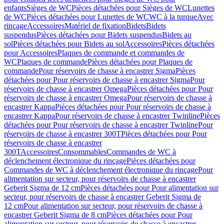
enfants
Sièges de WC
Pièces détachées pour Sièges de WC
Lunettes
de WC
Pièces détachées pour Lunettes de WC
WC à la turque
Avec
rinçage
Accessoires
Matériel de fixation
Bidets
Bidets
suspendus
Pièces détachées pour Bidets suspendus
Bidets au
sol
Pièces détachées pour Bidets au sol
Accessoires
Pièces détachées
pour Accessoires
Plaques de commande et commandes de
WC
Plaques de commande
Pièces détachées pour Plaques de
commande
Pour réservoirs de chasse à encastrer Sigma
Pièces
détachées pour Pour réservoirs de chasse à encastrer Sigma
Pour
réservoirs de chasse à encastrer Omega
Pièces détachées pour Pour
réservoirs de chasse à encastrer Omega
Pour réservoirs de chasse à
encastrer Kappa
Pièces détachées pour Pour réservoirs de chasse à
encastrer Kappa
Pour réservoirs de chasse à encastrer Twinline
Pièces
détachées pour Pour réservoirs de chasse à encastrer Twinline
Pour
réservoirs de chasse à encastrer 300T
Pièces détachées pour Pour
réservoirs de chasse à encastrer
300T
Accessoires
Consommables
Commandes de WC à
déclenchement électronique du rinçage
Pièces détachées pour
Commandes de WC à déclenchement électronique du rinçage
Pour
alimentation sur secteur, pour réservoirs de chasse à encastrer
Geberit Sigma de 12 cm
Pièces détachées pour Pour alimentation sur
secteur, pour réservoirs de chasse à encastrer Geberit Sigma de
12 cm
Pour alimentation sur secteur, pour réservoirs de chasse à
encastrer Geberit Sigma de 8 cm
Pièces détachées pour Pour
alimentation sur secteur, pour réservoirs de chasse à encastrer