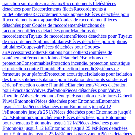
transition sur d'autres matériaux
Raccordements filetés
Pièces
détachées pour Raccordements filetés
Raccordements à
bride
Collerettes
Raccordements aux appareils
Pièces détachées pour
Raccordements aux appareils
Coudes de raccordement
Pièces
détachées pour Coudes de raccordement
Manchons de
raccordement
Pièces détachées pour Manchons de
raccordement
Tuyaux de raccordement
Pièces détachées pour Tuyaux
de raccordement
Siphons tubulaires
Pièces détachées pour Siphons
tubulaires
Coupes-air
Pièces détachées pour Coupes-
air
Accessoires
Colliers
Fixations pour colliers
Gouttières de
soutènement
Fermetures
Joints d'étanchéité
Bouchons de
protection
Consommables
Protection incendie, protection acoustique
et protection contre l'humidité
Protection incendie
Systèmes de
fermeture pour plafond
Protection acoustique
Isolations pour isolation
des bruits solidiens
Isolations pour l'isolation des bruits solidiens et
aériens
Protection contre l'humidité
Etanchements
Valves d'aération
pour évacuation
Valves d'aération
Pièces détachées pour Valves
d'aération
Valves de retenue d'énergie
Evacuation des toitures Geberit
Pluvia
Entonnoirs
Pièces détachées pour Entonnoirs
Entonnoirs
jusqu'à 12 l/s
Pièces détachées pour Entonnoirs jusqu'à 12
l/s
Entonnoirs jusqu'à 25 l/s
Pièces détachées pour Entonnoirs jusqu'à
25 l/s
Entonnoirs pour chéneaux
Pièces détachées pour Entonnoirs
pour chéneaux
Entonnoirs jusqu'à 12 l/s
Pièces détachées pour
Entonnoirs jusqu'à 12 l/s
Entonnoirs jusqu'à 25 l/s
Pièces détachées
pour Entonnoirs jusqu'à 25 l/s
Eléments pare-vapeur
Pièces détachées