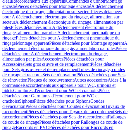
d'eau
Raccordements aux appareils
Commandes d'urinoir
Montage
encastré
Pièces détachées pour Montage encastré
A déclenchement
électronique du rinçage, alimentation sur secteur
Pièces détachées
pour A déclenchement électronique du rinçage, alimentation sur
secteur
A déclenchement électronique du rinçage, alimentation par
piles
Pièces détachées pour A déclenchement électronique du
rinçage, alimentation par piles
A déclenchement pneumatique du
rinçage
Pièces détachées pour A déclenchement pneumatique du
rinçage
Montage apparent
Pièces détachées pour Montage apparent
A
déclenchement électronique du rinçage, alimentation par piles
Pièces
détachées pour A déclenchement électronique du rinçage,
alimentation par piles
Accessoires
Pièces détachées pour
Accessoires
Sets gros œuvre et de remplacement
Pièces détachées
pour Sets gros œuvre et de remplacement
Tubes de rinçage, coudes
de rinçage et raccords
Sets de rénovation
Pièces détachées pour Sets
de rénovation
Plaques de recouvrement
Autres accessoires
Aides à la
commande
Raccordements aux appareils pour WC, urinoirs et
bidets
Garnitures d'écoulement pour WC et crachoirs
Pièces
détachées pour Garnitures d'écoulement pour WC et
crachoirs
Siphons
Pièces détachées pour Siphons
Coudes
d'évacuation
Pièces détachées pour Coudes d'évacuation
Tuyaux de
raccordement
Pièces détachées pour Tuyaux de raccordement
Sets de
raccordement
Pièces détachées pour Sets de raccordement
Rallonges
de coude de rinçage
Pièces détachées pour Rallonges de coude de
rinçage
Raccords en PVC
Pièces détachées pour Raccords en