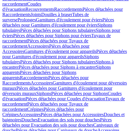
raccordement
Coudes
d'évacuation
Recouvrements
Raccordements
Pièces détachées pour
Raccordements
Joints
Douilles à braser
Tubes de
surverse
Prolonges
Garnitures d'écoulement pour éviers
Pièces
détachées pour Garnitures d'écoulement pour éviers
Siphons
tubulaires
Pièces détachées pour Siphons tubulaires
Siphons pour
éviers
Pièces détachées pour Siphons pour éviers
Tuyaux de
raccordement
Pièces détachées pour Tuyaux de
raccordement
Accessoires
Pièces détachées pour
Accessoires
Garnitures d'écoulement pour appareils
Pièces détachées
pour Garnitures d'écoulement pour appareils
Siphons
tubulaires
Pièces détachées pour Siphons tubulaires
Siphons à
encastrer
Pièces détachées pour Siphons à encastrer
Siphons
apparents
Pièces détachées pour Siphons
apparents
Raccordements
Pièces détachées pour
Raccordements
Accessoires
Garnitures d'écoulement pour déversoirs
muraux
Pièces détachées pour Garnitures d'écoulement pour
déversoirs muraux
Siphons
Pièces détachées pour Siphons
Coudes
d'évacuation
Pièces détachées pour Coudes d'évacuation
Tuyaux de
raccordement
Pièces détachées pour Tuyaux de
raccordement
Crépines
Pièces détachées pour
Crépines
Accessoires
Pièces détachées pour Accessoires
Douches et
baignoires
Douches
Evacuation des sols pour douches
Pièces
détachées pour Evacuation des sols pour douches
Caniveaux de
douche
Pièces détachées pour Caniveaux de douche
Accessoires