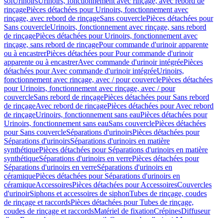
sol
Urinoirs
Urinoirs, fonctionnement avec rinçage, avec rebord de
rinçage
Pièces détachées pour Urinoirs, fonctionnement avec
rinçage, avec rebord de rinçage
Sans couvercle
Pièces détachées pour
Sans couvercle
Urinoirs, fonctionnement avec rinçage, sans rebord
de rinçage
Pièces détachées pour Urinoirs, fonctionnement avec
rinçage, sans rebord de rinçage
Pour commande d'urinoir apparente
ou à encastrer
Pièces détachées pour Pour commande d'urinoir
apparente ou à encastrer
Avec commande d'urinoir intégrée
Pièces
détachées pour Avec commande d'urinoir intégrée
Urinoirs,
fonctionnement avec rinçage, avec / pour couvercle
Pièces détachées
pour Urinoirs, fonctionnement avec rinçage, avec / pour
couvercle
Sans rebord de rinçage
Pièces détachées pour Sans rebord
de rinçage
Avec rebord de rinçage
Pièces détachées pour Avec rebord
de rinçage
Urinoirs, fonctionnement sans eau
Pièces détachées pour
Urinoirs, fonctionnement sans eau
Sans couvercle
Pièces détachées
pour Sans couvercle
Séparations d'urinoirs
Pièces détachées pour
Séparations d'urinoirs
Séparations d'urinoirs en matière
synthétique
Pièces détachées pour Séparations d'urinoirs en matière
synthétique
Séparations d'urinoirs en verre
Pièces détachées pour
Séparations d'urinoirs en verre
Séparations d'urinoirs en
céramique
Pièces détachées pour Séparations d'urinoirs en
céramique
Accessoires
Pièces détachées pour Accessoires
Couvercles
d'urinoir
Siphons et accessoires de siphon
Tubes de rinçage, coudes
de rinçage et raccords
Pièces détachées pour Tubes de rinçage,
coudes de rinçage et raccords
Matériel de fixation
Crépines
Diffuseur