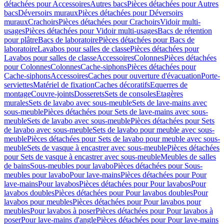
détachées pour Accessoires
Autres bacs
Pièces détachées pour Autres
bacs
Déversoirs muraux
Pièces détachées pour Déversoirs
muraux
Crachoirs
Pièces détachées pour Crachoirs
Vidoir multi-
usages
Pièces détachées pour Vidoir multi-usages
Bacs de rétention
pour plâtre
Bacs de laboratoire
Pièces détachées pour Bacs de
laboratoire
Lavabos pour salles de classe
Pièces détachées pour
Lavabos pour salles de classe
Accessoires
Colonnes
Pièces détachées
pour Colonnes
Colonnes
Cache-siphons
Pièces détachées pour
Cache-siphons
Accessoires
Caches pour ouverture d'évacuation
Porte-
serviettes
Matériel de fixation
Caches décoratifs
Equerres de
montage
Couvre-joints
Dosserets
Sets de consoles
Etagères
murales
Sets de lavabo avec sous-meuble
Sets de lave-mains avec
sous-meuble
Pièces détachées pour Sets de lave-mains avec sous-
meuble
Sets de lavabo avec sous-meuble
Pièces détachées pour Sets
de lavabo avec sous-meuble
Sets de lavabo pour meuble avec sous-
meuble
Pièces détachées pour Sets de lavabo pour meuble avec sous-
meuble
Sets de vasque à encastrer avec sous-meuble
Pièces détachées
pour Sets de vasque à encastrer avec sous-meuble
Meubles de salles
de bains
Sous-meubles pour lavabo
Pièces détachées pour Sous-
meubles pour lavabo
Pour lave-mains
Pièces détachées pour Pour
lave-mains
Pour lavabos
Pièces détachées pour Pour lavabos
Pour
lavabos doubles
Pièces détachées pour Pour lavabos doubles
Pour
lavabos pour meubles
Pièces détachées pour Pour lavabos pour
meubles
Pour lavabos à poser
Pièces détachées pour Pour lavabos à
poser
Pour lave-mains d'angle
Pièces détachées pour Pour lave-mains