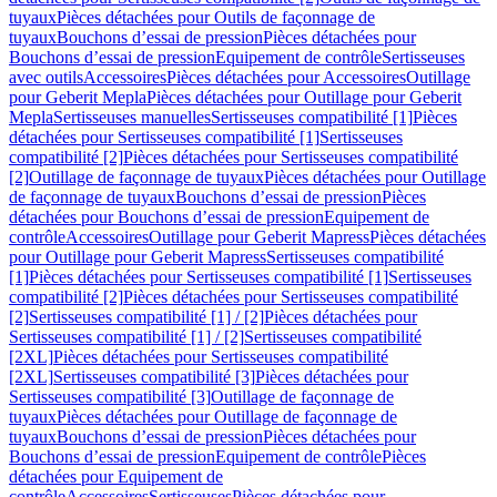
tuyaux
Pièces détachées pour Outils de façonnage de
tuyaux
Bouchons d’essai de pression
Pièces détachées pour
Bouchons d’essai de pression
Equipement de contrôle
Sertisseuses
avec outils
Accessoires
Pièces détachées pour Accessoires
Outillage
pour Geberit Mepla
Pièces détachées pour Outillage pour Geberit
Mepla
Sertisseuses manuelles
Sertisseuses compatibilité [1]
Pièces
détachées pour Sertisseuses compatibilité [1]
Sertisseuses
compatibilité [2]
Pièces détachées pour Sertisseuses compatibilité
[2]
Outillage de façonnage de tuyaux
Pièces détachées pour Outillage
de façonnage de tuyaux
Bouchons d’essai de pression
Pièces
détachées pour Bouchons d’essai de pression
Equipement de
contrôle
Accessoires
Outillage pour Geberit Mapress
Pièces détachées
pour Outillage pour Geberit Mapress
Sertisseuses compatibilité
[1]
Pièces détachées pour Sertisseuses compatibilité [1]
Sertisseuses
compatibilité [2]
Pièces détachées pour Sertisseuses compatibilité
[2]
Sertisseuses compatibilité [1] / [2]
Pièces détachées pour
Sertisseuses compatibilité [1] / [2]
Sertisseuses compatibilité
[2XL]
Pièces détachées pour Sertisseuses compatibilité
[2XL]
Sertisseuses compatibilité [3]
Pièces détachées pour
Sertisseuses compatibilité [3]
Outillage de façonnage de
tuyaux
Pièces détachées pour Outillage de façonnage de
tuyaux
Bouchons d’essai de pression
Pièces détachées pour
Bouchons d’essai de pression
Equipement de contrôle
Pièces
détachées pour Equipement de
contrôle
Accessoires
Sertisseuses
Pièces détachées pour