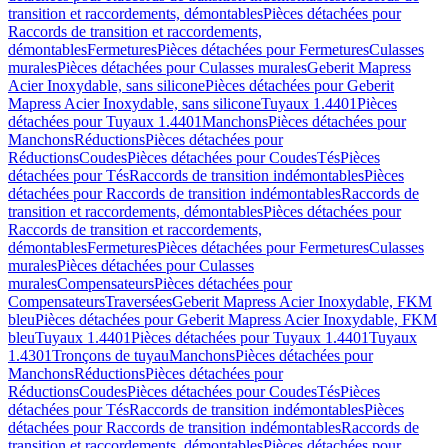
transition et raccordements, démontables
Pièces détachées pour
Raccords de transition et raccordements,
démontables
Fermetures
Pièces détachées pour Fermetures
Culasses
murales
Pièces détachées pour Culasses murales
Geberit Mapress
Acier Inoxydable, sans silicone
Pièces détachées pour Geberit
Mapress Acier Inoxydable, sans silicone
Tuyaux 1.4401
Pièces
détachées pour Tuyaux 1.4401
Manchons
Pièces détachées pour
Manchons
Réductions
Pièces détachées pour
Réductions
Coudes
Pièces détachées pour Coudes
Tés
Pièces
détachées pour Tés
Raccords de transition indémontables
Pièces
détachées pour Raccords de transition indémontables
Raccords de
transition et raccordements, démontables
Pièces détachées pour
Raccords de transition et raccordements,
démontables
Fermetures
Pièces détachées pour Fermetures
Culasses
murales
Pièces détachées pour Culasses
murales
Compensateurs
Pièces détachées pour
Compensateurs
Traversées
Geberit Mapress Acier Inoxydable, FKM
bleu
Pièces détachées pour Geberit Mapress Acier Inoxydable, FKM
bleu
Tuyaux 1.4401
Pièces détachées pour Tuyaux 1.4401
Tuyaux
1.4301
Tronçons de tuyau
Manchons
Pièces détachées pour
Manchons
Réductions
Pièces détachées pour
Réductions
Coudes
Pièces détachées pour Coudes
Tés
Pièces
détachées pour Tés
Raccords de transition indémontables
Pièces
détachées pour Raccords de transition indémontables
Raccords de
transition et raccordements, démontables
Pièces détachées pour