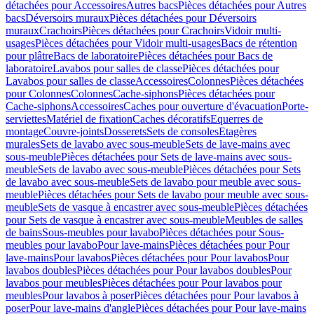
détachées pour Accessoires
Autres bacs
Pièces détachées pour Autres
bacs
Déversoirs muraux
Pièces détachées pour Déversoirs
muraux
Crachoirs
Pièces détachées pour Crachoirs
Vidoir multi-
usages
Pièces détachées pour Vidoir multi-usages
Bacs de rétention
pour plâtre
Bacs de laboratoire
Pièces détachées pour Bacs de
laboratoire
Lavabos pour salles de classe
Pièces détachées pour
Lavabos pour salles de classe
Accessoires
Colonnes
Pièces détachées
pour Colonnes
Colonnes
Cache-siphons
Pièces détachées pour
Cache-siphons
Accessoires
Caches pour ouverture d'évacuation
Porte-
serviettes
Matériel de fixation
Caches décoratifs
Equerres de
montage
Couvre-joints
Dosserets
Sets de consoles
Etagères
murales
Sets de lavabo avec sous-meuble
Sets de lave-mains avec
sous-meuble
Pièces détachées pour Sets de lave-mains avec sous-
meuble
Sets de lavabo avec sous-meuble
Pièces détachées pour Sets
de lavabo avec sous-meuble
Sets de lavabo pour meuble avec sous-
meuble
Pièces détachées pour Sets de lavabo pour meuble avec sous-
meuble
Sets de vasque à encastrer avec sous-meuble
Pièces détachées
pour Sets de vasque à encastrer avec sous-meuble
Meubles de salles
de bains
Sous-meubles pour lavabo
Pièces détachées pour Sous-
meubles pour lavabo
Pour lave-mains
Pièces détachées pour Pour
lave-mains
Pour lavabos
Pièces détachées pour Pour lavabos
Pour
lavabos doubles
Pièces détachées pour Pour lavabos doubles
Pour
lavabos pour meubles
Pièces détachées pour Pour lavabos pour
meubles
Pour lavabos à poser
Pièces détachées pour Pour lavabos à
poser
Pour lave-mains d'angle
Pièces détachées pour Pour lave-mains