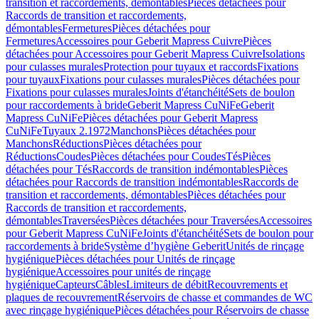
transition et raccordements, démontables
Pièces détachées pour
Raccords de transition et raccordements,
démontables
Fermetures
Pièces détachées pour
Fermetures
Accessoires pour Geberit Mapress Cuivre
Pièces
détachées pour Accessoires pour Geberit Mapress Cuivre
Isolations
pour culasses murales
Protection pour tuyaux et raccords
Fixations
pour tuyaux
Fixations pour culasses murales
Pièces détachées pour
Fixations pour culasses murales
Joints d'étanchéité
Sets de boulon
pour raccordements à bride
Geberit Mapress CuNiFe
Geberit
Mapress CuNiFe
Pièces détachées pour Geberit Mapress
CuNiFe
Tuyaux 2.1972
Manchons
Pièces détachées pour
Manchons
Réductions
Pièces détachées pour
Réductions
Coudes
Pièces détachées pour Coudes
Tés
Pièces
détachées pour Tés
Raccords de transition indémontables
Pièces
détachées pour Raccords de transition indémontables
Raccords de
transition et raccordements, démontables
Pièces détachées pour
Raccords de transition et raccordements,
démontables
Traversées
Pièces détachées pour Traversées
Accessoires
pour Geberit Mapress CuNiFe
Joints d'étanchéité
Sets de boulon pour
raccordements à bride
Système d’hygiène Geberit
Unités de rinçage
hygiénique
Pièces détachées pour Unités de rinçage
hygiénique
Accessoires pour unités de rinçage
hygiénique
Capteurs
Câbles
Limiteurs de débit
Recouvrements et
plaques de recouvrement
Réservoirs de chasse et commandes de WC
avec rinçage hygiénique
Pièces détachées pour Réservoirs de chasse