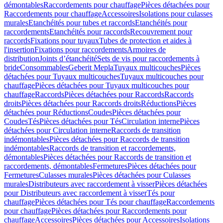
démontables
Raccordements pour chauffage
Pièces détachées pour
Raccordements pour chauffage
Accessoires
Isolations pour culasses
murales
Etanchéités pour tubes et raccords
Etanchéités pour
raccordements
Etanchéités pour raccords
Recouvrement pour
raccords
Fixations pour tuyaux
Tubes de protection et aides à
l'insertion
Fixations pour raccordements
Armoires de
distribution
Joints d’étanchéité
Sets de vis pour raccordements à
bride
Consommables
Geberit Mepla
Tuyaux multicouches
Pièces
détachées pour Tuyaux multicouches
Tuyaux multicouches pour
chauffage
Pièces détachées pour Tuyaux multicouches pour
chauffage
Raccords
Pièces détachées pour Raccords
Raccords
droits
Pièces détachées pour Raccords droits
Réductions
Pièces
détachées pour Réductions
Coudes
Pièces détachées pour
Coudes
Tés
Pièces détachées pour Tés
Circulation interne
Pièces
détachées pour Circulation interne
Raccords de transition
indémontables
Pièces détachées pour Raccords de transition
indémontables
Raccords de transition et raccordements,
démontables
Pièces détachées pour Raccords de transition et
raccordements, démontables
Fermetures
Pièces détachées pour
Fermetures
Culasses murales
Pièces détachées pour Culasses
murales
Distributeurs avec raccordement à visser
Pièces détachées
pour Distributeurs avec raccordement à visser
Tés pour
chauffage
Pièces détachées pour Tés pour chauffage
Raccordements
pour chauffage
Pièces détachées pour Raccordements pour
chauffage
Accessoires
Pièces détachées pour Accessoires
Isolations