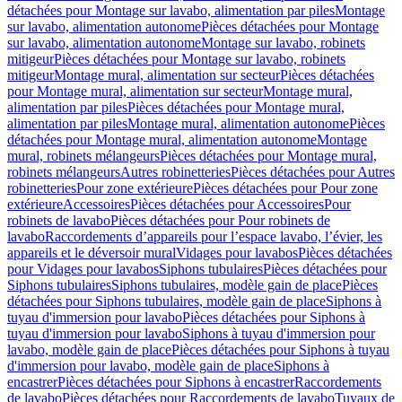
détachées pour Montage sur lavabo, alimentation par piles
Montage
sur lavabo, alimentation autonome
Pièces détachées pour Montage
sur lavabo, alimentation autonome
Montage sur lavabo, robinets
mitigeur
Pièces détachées pour Montage sur lavabo, robinets
mitigeur
Montage mural, alimentation sur secteur
Pièces détachées
pour Montage mural, alimentation sur secteur
Montage mural,
alimentation par piles
Pièces détachées pour Montage mural,
alimentation par piles
Montage mural, alimentation autonome
Pièces
détachées pour Montage mural, alimentation autonome
Montage
mural, robinets mélangeurs
Pièces détachées pour Montage mural,
robinets mélangeurs
Autres robinetteries
Pièces détachées pour Autres
robinetteries
Pour zone extérieure
Pièces détachées pour Pour zone
extérieure
Accessoires
Pièces détachées pour Accessoires
Pour
robinets de lavabo
Pièces détachées pour Pour robinets de
lavabo
Raccordements d’appareils pour l’espace lavabo, l’évier, les
appareils et le déversoir mural
Vidages pour lavabos
Pièces détachées
pour Vidages pour lavabos
Siphons tubulaires
Pièces détachées pour
Siphons tubulaires
Siphons tubulaires, modèle gain de place
Pièces
détachées pour Siphons tubulaires, modèle gain de place
Siphons à
tuyau d'immersion pour lavabo
Pièces détachées pour Siphons à
tuyau d'immersion pour lavabo
Siphons à tuyau d'immersion pour
lavabo, modèle gain de place
Pièces détachées pour Siphons à tuyau
d'immersion pour lavabo, modèle gain de place
Siphons à
encastrer
Pièces détachées pour Siphons à encastrer
Raccordements
de lavabo
Pièces détachées pour Raccordements de lavabo
Tuyaux de