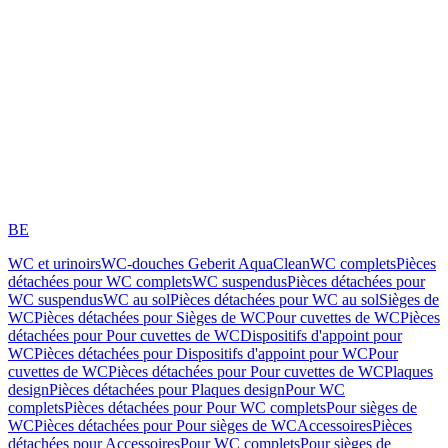
BE
WC et urinoirs
WC-douches Geberit AquaClean
WC complets
Pièces
détachées pour WC complets
WC suspendus
Pièces détachées pour
WC suspendus
WC au sol
Pièces détachées pour WC au sol
Sièges de
WC
Pièces détachées pour Sièges de WC
Pour cuvettes de WC
Pièces
détachées pour Pour cuvettes de WC
Dispositifs d'appoint pour
WC
Pièces détachées pour Dispositifs d'appoint pour WC
Pour
cuvettes de WC
Pièces détachées pour Pour cuvettes de WC
Plaques
design
Pièces détachées pour Plaques design
Pour WC
complets
Pièces détachées pour Pour WC complets
Pour sièges de
WC
Pièces détachées pour Pour sièges de WC
Accessoires
Pièces
détachées pour Accessoires
Pour WC complets
Pour sièges de