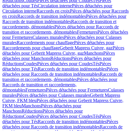
Réductions
Coudes
Pièces détachées pour Coudes
Tés
Pièces
détachées pour Tés
Circulation interne
Pièces détachées pour
Circulation interne
Raccords en croix
Pièces détachées pour Raccords
en croix
Raccords de transition indémontables
Pièces détachées pour
Raccords de transition indémontables
Raccords de transition et
raccordements, démontables
Pièces détachées pour Raccords de
transition et raccordements, démontables
Fermetures
Pièces détachées
pour Fermetures
Culasses murales
Pièces détachées pour Culasses
murales
Raccordements pour chauffage
Pièces détachées pour
Raccordements pour chauffage
Geberit Mapress Cuivre, gaz
Pièces
détachées pour Geberit Mapress Cuivre, gaz
Manchons
Pièces
détachées pour Manchons
Réductions
Pièces détachées pour
Réductions
Coudes
Pièces détachées pour Coudes
Tés
Pièces
détachées pour Tés
Raccords de transition indémontables
Pièces
détachées pour Raccords de transition indémontables
Raccords de
transition et raccordements, démontables
Pièces détachées pour
Raccords de transition et raccordements,
démontables
Fermetures
Pièces détachées pour Fermetures
Culasses
murales
Pièces détachées pour Culasses murales
Geberit Mapress
Cuivre, FKM bleu
Pièces détachées pour Geberit Mapress Cuivre,
FKM bleu
Manchons
Pièces détachées pour
Manchons
Réductions
Pièces détachées pour
Réductions
Coudes
Pièces détachées pour Coudes
Tés
Pièces
détachées pour Tés
Raccords de transition indémontables
Pièces
détachées pour Raccords de transition indémontables
Raccords de