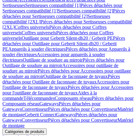
Sertisseuses
Sertisseuses compatibilité [1]
Pièces détachées pour
Sertisseuses compatibilité [1]
Sertisseuses compatibilité [2]
Pièces
détachées pour Sertisseuses compatibilité [2]
Sertisseuses
compatibilité [2XL]
Pièces détachées pour Sertisseuses compatibilité
[2XL]
Coffres universels
Pièces détachées pour Coffres
universels
Coffres universels
Pièces détachées pour Coffres
universels
Outillage pour Geberit Silent-db20 / Geberit PE
Pièces
détachées pour Outillage pour Geberit Silent-db20 / Geberit
PE
Appareils à souder électriques
Pièces détachées pour Appareils à
souder électriques
Accessoires pour appareils à souder
électriques
Outillage de soudure au mirroir
Pièces détachées pour
Outillage de soudure au mirroir
Accessoires pour outillage de
soudure au mirroir
Pièces détachées pour Accessoires pour outillage
de soudure au mirroir
Outillage de façonnage de tuyaux
Pièces
détachées pour Outillage de façonnage de tuyaux
Accessoires pour
l'outillage de façonnage de tuyaux
Pièces détachées pour Accessoires
pour l'outillage de façonnage de tuyaux
Aides à la
commande
Télécommandes
Composants réseau
Pièces détachées pour
Composants réseau
Gateways
Pièces détachées pour
Gateways
Convertisseur
Pièces détachées pour Convertisseur
Matériel
de montage
Geberit Connect
Gateways
Pièces détachées pour
Gateways
Convertisseur
Pièces détachées pour Convertisseur
Matériel
de montage
Catégories de produits