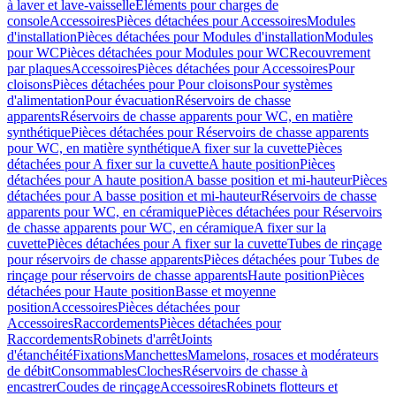
à laver et lave-vaisselle
Eléments pour charges de
console
Accessoires
Pièces détachées pour Accessoires
Modules
d'installation
Pièces détachées pour Modules d'installation
Modules
pour WC
Pièces détachées pour Modules pour WC
Recouvrement
par plaques
Accessoires
Pièces détachées pour Accessoires
Pour
cloisons
Pièces détachées pour Pour cloisons
Pour systèmes
d'alimentation
Pour évacuation
Réservoirs de chasse
apparents
Réservoirs de chasse apparents pour WC, en matière
synthétique
Pièces détachées pour Réservoirs de chasse apparents
pour WC, en matière synthétique
A fixer sur la cuvette
Pièces
détachées pour A fixer sur la cuvette
A haute position
Pièces
détachées pour A haute position
A basse position et mi-hauteur
Pièces
détachées pour A basse position et mi-hauteur
Réservoirs de chasse
apparents pour WC, en céramique
Pièces détachées pour Réservoirs
de chasse apparents pour WC, en céramique
A fixer sur la
cuvette
Pièces détachées pour A fixer sur la cuvette
Tubes de rinçage
pour réservoirs de chasse apparents
Pièces détachées pour Tubes de
rinçage pour réservoirs de chasse apparents
Haute position
Pièces
détachées pour Haute position
Basse et moyenne
position
Accessoires
Pièces détachées pour
Accessoires
Raccordements
Pièces détachées pour
Raccordements
Robinets d'arrêt
Joints
d'étanchéité
Fixations
Manchettes
Mamelons, rosaces et modérateurs
de débit
Consommables
Cloches
Réservoirs de chasse à
encastrer
Coudes de rinçage
Accessoires
Robinets flotteurs et