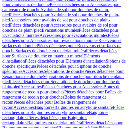
pour caniveaux de douche
Pièces détachées pour Accessoires pour
caniveaux de douche
Avaloirs de sol pour douches de plain-
pied
Pièces détachées pour Avaloirs de sol pour douches de plain-
pied
Accessoires pour avaloirs de sol pour douches de plain-
pied
Pièces détachées pour Accessoires pour avaloirs de sol pour
douches de plain-pied
Evacuations murales
Pièces détachées pour
Evacuations murales
Accessoires pour évacuations murales
Pièces
détachées pour Accessoires pour évacuations murales
Receveurs et
surfaces de douche
Pièces détachées pour Receveurs et surfaces de
douche
Surfaces de douche en matériau minéral
Pièces détachées
pour Surfaces de douche en matériau minéral
Eléments
d'installation
Pièces détachées pour Eléments d'installation
Siphons de
douche spécifiques
Pièces détachées pour Siphons de douche
spécifiques
Accessoires
Séparations de douche
Pièces détachées pour
Séparations de douche
Séparations de douche pour douche de plain-
pied
Pièces détachées pour Séparations de douche pour douche de
plain-pied
Accessoires
Pièces détachées pour Accessoires
Boîtes de
rangement de recoin pour douches
Pièces détachées pour Boîtes de
rangement de recoin pour douches
Boîtes de rangement de
recoin
Pièces détachées pour Boîtes de rangement de
recoin
Accessoires
Baignoires
Baignoires en acrylique sanitaire
Pièces
détachées pour Baignoires en acrylique sanitaire
Baignoires
rectangulaires
Pièces détachées pour Baignoires
rectangulaires
Baignoires en matériau minéral
Pièces détachées pour
Baignoires en matériau minéral
Baignoires pour bébés
Pièces