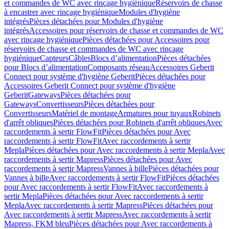
et commandes de WC avec rinçage hygiénique
Réservoirs de chasse
à encastrer avec rinçage hygiénique
Modules d'hygiène
intégrés
Pièces détachées pour Modules d'hygiène
intégrés
Accessoires pour réservoirs de chasse et commandes de WC
avec rinçage hygiénique
Pièces détachées pour Accessoires pour
réservoirs de chasse et commandes de WC avec rinçage
hygiénique
Capteurs
Câbles
Blocs d’alimentation
Pièces détachées
pour Blocs d’alimentation
Composants réseau
Accessoires Geberit
Connect pour système d'hygiène Geberit
Pièces détachées pour
Accessoires Geberit Connect pour système d'hygiène
Geberit
Gateways
Pièces détachées pour
Gateways
Convertisseurs
Pièces détachées pour
Convertisseurs
Matériel de montage
Armatures pour tuyaux
Robinets
d'arrêt obliques
Pièces détachées pour Robinets d'arrêt obliques
Avec
raccordements à sertir FlowFit
Pièces détachées pour Avec
raccordements à sertir FlowFit
Avec raccordements à sertir
Mepla
Pièces détachées pour Avec raccordements à sertir Mepla
Avec
raccordements à sertir Mapress
Pièces détachées pour Avec
raccordements à sertir Mapress
Vannes à bille
Pièces détachées pour
Vannes à bille
Avec raccordements à sertir FlowFit
Pièces détachées
pour Avec raccordements à sertir FlowFit
Avec raccordements à
sertir Mepla
Pièces détachées pour Avec raccordements à sertir
Mepla
Avec raccordements à sertir Mapress
Pièces détachées pour
Avec raccordements à sertir Mapress
Avec raccordements à sertir
Mapress, FKM bleu
Pièces détachées pour Avec raccordements à