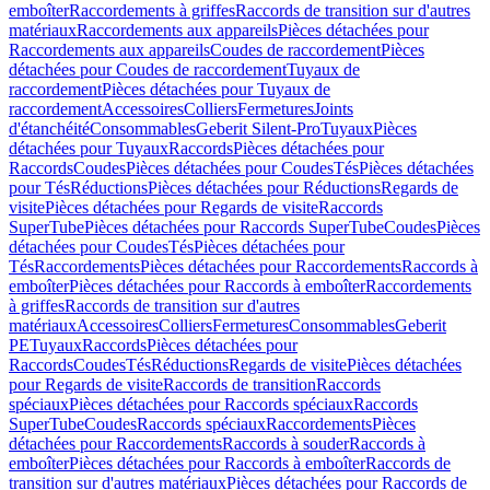
emboîter
Raccordements à griffes
Raccords de transition sur d'autres
matériaux
Raccordements aux appareils
Pièces détachées pour
Raccordements aux appareils
Coudes de raccordement
Pièces
détachées pour Coudes de raccordement
Tuyaux de
raccordement
Pièces détachées pour Tuyaux de
raccordement
Accessoires
Colliers
Fermetures
Joints
d'étanchéité
Consommables
Geberit Silent-Pro
Tuyaux
Pièces
détachées pour Tuyaux
Raccords
Pièces détachées pour
Raccords
Coudes
Pièces détachées pour Coudes
Tés
Pièces détachées
pour Tés
Réductions
Pièces détachées pour Réductions
Regards de
visite
Pièces détachées pour Regards de visite
Raccords
SuperTube
Pièces détachées pour Raccords SuperTube
Coudes
Pièces
détachées pour Coudes
Tés
Pièces détachées pour
Tés
Raccordements
Pièces détachées pour Raccordements
Raccords à
emboîter
Pièces détachées pour Raccords à emboîter
Raccordements
à griffes
Raccords de transition sur d'autres
matériaux
Accessoires
Colliers
Fermetures
Consommables
Geberit
PE
Tuyaux
Raccords
Pièces détachées pour
Raccords
Coudes
Tés
Réductions
Regards de visite
Pièces détachées
pour Regards de visite
Raccords de transition
Raccords
spéciaux
Pièces détachées pour Raccords spéciaux
Raccords
SuperTube
Coudes
Raccords spéciaux
Raccordements
Pièces
détachées pour Raccordements
Raccords à souder
Raccords à
emboîter
Pièces détachées pour Raccords à emboîter
Raccords de
transition sur d'autres matériaux
Pièces détachées pour Raccords de