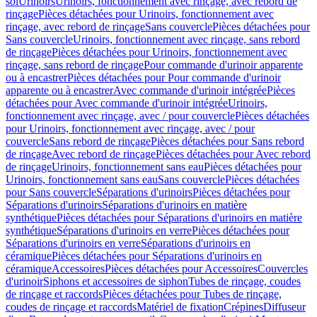
sol
Urinoirs
Urinoirs, fonctionnement avec rinçage, avec rebord de
rinçage
Pièces détachées pour Urinoirs, fonctionnement avec
rinçage, avec rebord de rinçage
Sans couvercle
Pièces détachées pour
Sans couvercle
Urinoirs, fonctionnement avec rinçage, sans rebord
de rinçage
Pièces détachées pour Urinoirs, fonctionnement avec
rinçage, sans rebord de rinçage
Pour commande d'urinoir apparente
ou à encastrer
Pièces détachées pour Pour commande d'urinoir
apparente ou à encastrer
Avec commande d'urinoir intégrée
Pièces
détachées pour Avec commande d'urinoir intégrée
Urinoirs,
fonctionnement avec rinçage, avec / pour couvercle
Pièces détachées
pour Urinoirs, fonctionnement avec rinçage, avec / pour
couvercle
Sans rebord de rinçage
Pièces détachées pour Sans rebord
de rinçage
Avec rebord de rinçage
Pièces détachées pour Avec rebord
de rinçage
Urinoirs, fonctionnement sans eau
Pièces détachées pour
Urinoirs, fonctionnement sans eau
Sans couvercle
Pièces détachées
pour Sans couvercle
Séparations d'urinoirs
Pièces détachées pour
Séparations d'urinoirs
Séparations d'urinoirs en matière
synthétique
Pièces détachées pour Séparations d'urinoirs en matière
synthétique
Séparations d'urinoirs en verre
Pièces détachées pour
Séparations d'urinoirs en verre
Séparations d'urinoirs en
céramique
Pièces détachées pour Séparations d'urinoirs en
céramique
Accessoires
Pièces détachées pour Accessoires
Couvercles
d'urinoir
Siphons et accessoires de siphon
Tubes de rinçage, coudes
de rinçage et raccords
Pièces détachées pour Tubes de rinçage,
coudes de rinçage et raccords
Matériel de fixation
Crépines
Diffuseur