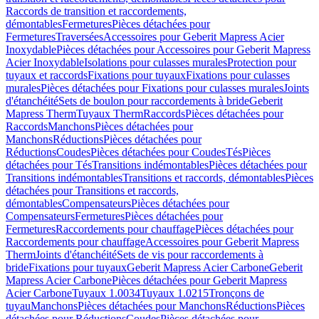
Raccords de transition et raccordements,
démontables
Fermetures
Pièces détachées pour
Fermetures
Traversées
Accessoires pour Geberit Mapress Acier
Inoxydable
Pièces détachées pour Accessoires pour Geberit Mapress
Acier Inoxydable
Isolations pour culasses murales
Protection pour
tuyaux et raccords
Fixations pour tuyaux
Fixations pour culasses
murales
Pièces détachées pour Fixations pour culasses murales
Joints
d'étanchéité
Sets de boulon pour raccordements à bride
Geberit
Mapress Therm
Tuyaux Therm
Raccords
Pièces détachées pour
Raccords
Manchons
Pièces détachées pour
Manchons
Réductions
Pièces détachées pour
Réductions
Coudes
Pièces détachées pour Coudes
Tés
Pièces
détachées pour Tés
Transitions indémontables
Pièces détachées pour
Transitions indémontables
Transitions et raccords, démontables
Pièces
détachées pour Transitions et raccords,
démontables
Compensateurs
Pièces détachées pour
Compensateurs
Fermetures
Pièces détachées pour
Fermetures
Raccordements pour chauffage
Pièces détachées pour
Raccordements pour chauffage
Accessoires pour Geberit Mapress
Therm
Joints d'étanchéité
Sets de vis pour raccordements à
bride
Fixations pour tuyaux
Geberit Mapress Acier Carbone
Geberit
Mapress Acier Carbone
Pièces détachées pour Geberit Mapress
Acier Carbone
Tuyaux 1.0034
Tuyaux 1.0215
Tronçons de
tuyau
Manchons
Pièces détachées pour Manchons
Réductions
Pièces
détachées pour Réductions
Coudes
Pièces détachées pour