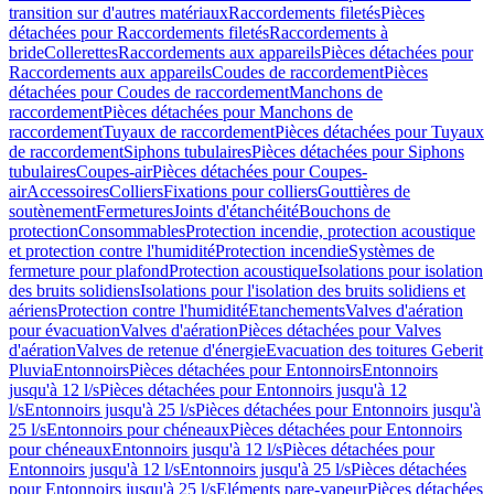
transition sur d'autres matériaux
Raccordements filetés
Pièces
détachées pour Raccordements filetés
Raccordements à
bride
Collerettes
Raccordements aux appareils
Pièces détachées pour
Raccordements aux appareils
Coudes de raccordement
Pièces
détachées pour Coudes de raccordement
Manchons de
raccordement
Pièces détachées pour Manchons de
raccordement
Tuyaux de raccordement
Pièces détachées pour Tuyaux
de raccordement
Siphons tubulaires
Pièces détachées pour Siphons
tubulaires
Coupes-air
Pièces détachées pour Coupes-
air
Accessoires
Colliers
Fixations pour colliers
Gouttières de
soutènement
Fermetures
Joints d'étanchéité
Bouchons de
protection
Consommables
Protection incendie, protection acoustique
et protection contre l'humidité
Protection incendie
Systèmes de
fermeture pour plafond
Protection acoustique
Isolations pour isolation
des bruits solidiens
Isolations pour l'isolation des bruits solidiens et
aériens
Protection contre l'humidité
Etanchements
Valves d'aération
pour évacuation
Valves d'aération
Pièces détachées pour Valves
d'aération
Valves de retenue d'énergie
Evacuation des toitures Geberit
Pluvia
Entonnoirs
Pièces détachées pour Entonnoirs
Entonnoirs
jusqu'à 12 l/s
Pièces détachées pour Entonnoirs jusqu'à 12
l/s
Entonnoirs jusqu'à 25 l/s
Pièces détachées pour Entonnoirs jusqu'à
25 l/s
Entonnoirs pour chéneaux
Pièces détachées pour Entonnoirs
pour chéneaux
Entonnoirs jusqu'à 12 l/s
Pièces détachées pour
Entonnoirs jusqu'à 12 l/s
Entonnoirs jusqu'à 25 l/s
Pièces détachées
pour Entonnoirs jusqu'à 25 l/s
Eléments pare-vapeur
Pièces détachées