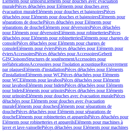
Eléments pour urinoirs
Eléments pour douches avec évacuation
murale
Pièces détachées pour Eléments pour douches avec
évacuation murale
Eléments pour douches et baignoires
Pièces
détachées pour Eléments pour douches et baignoires
Eléments pour
séparations de douche
Pièces détachées pour Eléments pour
séparations de douche
Eléments pour déversoirs
Pièces détachées
pour Eléments pour déversoirs
Eléments pour robinetteries
Pièces
détachées pour Eléments pour robinetteries
Eléments pour charges de
console
Pièces détachées pour Eléments pour charges de
console
Eléments pour éviers
Pièces détachées pour Eléments pour
éviers
Accessoires
Pièces détachées pour Accessoires
Geberit
GIS
Cloisons
Structures de soutènement
Accessoires pour
préfabrications
Accessoires pour l'isolation acoustique
Recouvrement
par plaques
Eléments d'installation
Pièces détachées pour Eléments
d'installation
Eléments pour WC
Pièces détachées pour Eléments
pour WC
Eléments pour lavabos
Pièces détachées pour Eléments
pour lavabos
Eléments pour bidets
Pièces détachées pour Eléments
pour bidets
Eléments pour urinoirs
Pièces détachées pour Eléments
pour urinoirs
Eléments pour douches avec évacuation murale
Pièces
détachées pour Eléments pour douches avec évacuation
murale
Éléments pour douches
Éléments pour séparations de
douche
Pièces détachées pour Éléments pour séparations de
douche
Eléments pour robinetteries et appareils
Pièces détachées pour
Eléments pour robinetteries et appareils
Eléments pour machines à
laver et lave-vaisselle
Pièces détachées pour Eléments pour machines