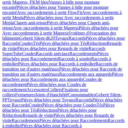
sertir Mapress, FKM bleu
Vannes à bille pour montage
encastré
Pièces détachées pour Vannes à bille pour montage
encastré
Avec raccordements à sertir FlowFit
Avec raccordements à
sertir Mepla
Pièces détachées pour Avec raccordements à sertir
Mepla
Clapets anti-retour
Pièces détachées pour Clapets anti-
retour
Avec raccordements à sertir Mapress
Pièces détachées pour
Avec raccordements à sertir Mapress
Systèmes d'évacuation des
bâtiments
Geberit Silent-db20
Tuyaux
Raccords
Pièces détachées pour
Raccords
Coudes
Tés
Pièces détachées pour Tés
Réductions
Regards
de visite
Pièces détachées pour Regards de visite
Raccords
SuperTube
Coudes
Raccords spéciaux
Raccordements
Pièces
détachées pour Raccordements
Raccords à souder
Raccords à
emboîter
Pièces détachées pour Raccords à emboîter
Raccords de
transition sur d'autres matériaux
Pièces détachées pour Raccords de
transition sur d'autres matériaux
Raccordements aux appareils
Pièces
détachées pour Raccordements aux appareils
Coudes de
raccordement
Pièces détachées pour Coudes de
raccordement
Accessoires
Colliers
Fixations pour
colliers
Fermetures
Joints d'étanchéité
Consommables
Geberit Silent-
PP
Tuyaux
Pièces détachées pour Tuyaux
Raccords
Pièces détachées
pour Raccords
Coudes
Pièces détachées pour Coudes
Tés
Pièces
détachées pour Tés
Réductions
Pièces détachées pour
Réductions
Regards de visite
Pièces détachées pour Regards de
visite
Raccordements
Pièces détachées pour Raccordements
Raccords
à emboîter
Pièces détachées pour Raccords à