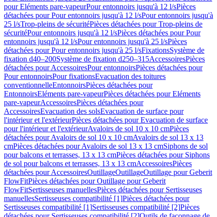
pour Eléments pare-vapeur
Pour entonnoirs jusqu'à 12 l/s
Pièces
détachées pour Pour entonnoirs jusqu'à 12 l/s
Pour entonnoirs jusqu'à
25 l/s
Trop-pleins de sécurité
Pièces détachées pour Trop-pleins de
sécurité
Pour entonnoirs jusqu'à 12 l/s
Pièces détachées pour Pour
entonnoirs jusqu'à 12 l/s
Pour entonnoirs jusqu'à 25 l/s
Pièces
détachées pour Pour entonnoirs jusqu'à 25 l/s
Fixations
Système de
fixation d40–200
Système de fixation d250–315
Accessoires
Pièces
détachées pour Accessoires
Pour entonnoirs
Pièces détachées pour
Pour entonnoirs
Pour fixations
Evacuation des toitures
conventionnelle
Entonnoirs
Pièces détachées pour
Entonnoirs
Eléments pare-vapeur
Pièces détachées pour Eléments
pare-vapeur
Accessoires
Pièces détachées pour
Accessoires
Evacuation des sols
Evacuation de surface pour
l'intérieur et l'extérieur
Pièces détachées pour Evacuation de surface
pour l'intérieur et l'extérieur
Avaloirs de sol 10 x 10 cm
Pièces
détachées pour Avaloirs de sol 10 x 10 cm
Avaloirs de sol 13 x 13
cm
Pièces détachées pour Avaloirs de sol 13 x 13 cm
Siphons de sol
pour balcons et terrasses, 13 x 13 cm
Pièces détachées pour Siphons
de sol pour balcons et terrasses, 13 x 13 cm
Accessoires
Pièces
détachées pour Accessoires
Outillage
Outillage
Outillage pour Geberit
FlowFit
Pièces détachées pour Outillage pour Geberit
FlowFit
Sertisseuses manuelles
Pièces détachées pour Sertisseuses
manuelles
Sertisseuses compatibilité [1]
Pièces détachées pour
Sertisseuses compatibilité [1]
Sertisseuses compatibilité [2]
Pièces
détachées pour Sertisseuses compatibilité [2]
Outils de façonnage de