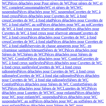
WC
Pièces détachées pour Pour sièges de WC
Pour sièges de WC et
WC complets
Consommables
WC et sièges de WC
WC
suspendus
Pièces détachées pour WC suspendus
Cuvettes de WC à
fond creux
Pièces détachées pour Cuvettes de WC à fond
creux
Cuvettes de WC à fond plat
Pièces détachées pour Cuvettes de
WC à fond plat
WC au sol
Pièces détachées pour WC au sol
Cuvettes
de WC à fond creux pour réservoir attenant
Pièces détachées pour
Cuvettes de WC à fond creux pour réservoir attenant
Cuvettes de
WC à fond creux
Pièces détachées pour Cuvettes de WC à fond
creux
Cuvettes de WC à fond plat
Pièces détachées pour Cuvettes de
WC à fond plat
Réservoirs de chasse apparents pour WC, en
céramique sanitaire
Attenant
Sièges de WC
Pièces détachées pour
Sièges de WC
Sièges de WC
Pièces détachées pour Sièges de
WC
WC Comfort
Pièces détachées pour WC Comfort
Cuvettes de
WC à fond creux surélevées
Pièces détachées pour Cuvettes de WC
à fond creux surélevées
Cuvettes de WC à fond creux
rallongées
Pièces détachées pour Cuvettes de WC à fond creux
rallongées
Cuvettes de WC à fond plat rallongées
Pièces détachées
pour Cuvettes de WC à fond plat rallongées
Sièges de WC
Comfort
Pièces détachées pour Sièges de WC Comfort
Sièges de
WC
Pièces détachées pour Sièges de WC
Lunettes de WC
Pièces
détachées pour Lunettes de WC
WC pour enfants
Pièces détachées
pour WC pour enfants
WC suspendus
Pièces détachées pour WC
suspendus
WC au sol
Pièces détachées pour WC au sol
Sièges de WC
pour enfants
Pièces détachées pour Sièges de WC pour