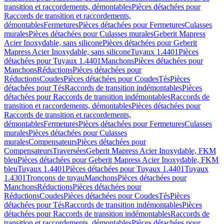
transition et raccordements, démontables
Pièces détachées pour
Raccords de transition et raccordements,
démontables
Fermetures
Pièces détachées pour Fermetures
Culasses
murales
Pièces détachées pour Culasses murales
Geberit Mapress
Acier Inoxydable, sans silicone
Pièces détachées pour Geberit
Mapress Acier Inoxydable, sans silicone
Tuyaux 1.4401
Pièces
détachées pour Tuyaux 1.4401
Manchons
Pièces détachées pour
Manchons
Réductions
Pièces détachées pour
Réductions
Coudes
Pièces détachées pour Coudes
Tés
Pièces
détachées pour Tés
Raccords de transition indémontables
Pièces
détachées pour Raccords de transition indémontables
Raccords de
transition et raccordements, démontables
Pièces détachées pour
Raccords de transition et raccordements,
démontables
Fermetures
Pièces détachées pour Fermetures
Culasses
murales
Pièces détachées pour Culasses
murales
Compensateurs
Pièces détachées pour
Compensateurs
Traversées
Geberit Mapress Acier Inoxydable, FKM
bleu
Pièces détachées pour Geberit Mapress Acier Inoxydable, FKM
bleu
Tuyaux 1.4401
Pièces détachées pour Tuyaux 1.4401
Tuyaux
1.4301
Tronçons de tuyau
Manchons
Pièces détachées pour
Manchons
Réductions
Pièces détachées pour
Réductions
Coudes
Pièces détachées pour Coudes
Tés
Pièces
détachées pour Tés
Raccords de transition indémontables
Pièces
détachées pour Raccords de transition indémontables
Raccords de
transition et raccordements, démontables
Pièces détachées pour