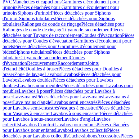
PVC
Manchettes et capuchons
Garnitures d'écoulement pour
urinoirs
Pièces détachées pour Garnitures d'écoulement pour
urinoirs
Siphons d'urinoir
Pièces détachées pour Siphons
d'urinoir
Siphons tubulaires
Pièces détachées pour Siphons
tubulaires
Rallonges de coude de rinçage
Pièces détachées pour
Rallonges de coude de rinçage
Tuyaux de raccordement
Pièces
détachées pour Tuyaux de raccordement
Coudes d'évacuation
Pièces
détachées pour Coudes d'évacuation
Garnitures d'écoulement pour
bidets
Pièces détachées pour Garnitures d'écoulement pour
bidets
Siphons tubulaires
Pièces détachées pour Siphons
tubulaires
Tuyaux de raccordement
Coudes
d'évacuation
Recouvrements
Raccordements
Joints
d'étanchéité
Douilles à braser
Pièces détachées pour Douilles à
braser
Zone de lavage
Lavabos
Lavabos
Pièces détachées pour
Lavabos
Lavabos doubles
Pièces détachées pour Lavabos
doubles
Lavabos pour meubles
Pièces détachées pour Lavabos pour
meubles
Lavabos à poser
Pièces détachées pour Lavabos à
poser
Lave-mains
Pièces détachées pour Lave-mains
Lave-mains à
poser
Lave-mains d'angle
Lavabos semi-encastrés
Pièces détachées
pour Lavabos semi-encastrés
Vasques à encastrer
Pièces détachées
pour Vasques à encastrer
Lavabos à sous-encastrer
Pièces détachées
pour Lavabos à sous-encastrer
Lavabos d'angle
Lavabos
collectifs
Lavabos Comfort
Lavabos pour enfants
Pièces détachées
pour Lavabos pour enfants
Lavabos
Lavabos collectifs
Pièces
détachées pour Lavabos collectifs
Cache-siphons
Accessoires
Pièces