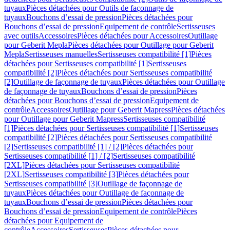
tuyaux
Pièces détachées pour Outils de façonnage de
tuyaux
Bouchons d’essai de pression
Pièces détachées pour
Bouchons d’essai de pression
Equipement de contrôle
Sertisseuses
avec outils
Accessoires
Pièces détachées pour Accessoires
Outillage
pour Geberit Mepla
Pièces détachées pour Outillage pour Geberit
Mepla
Sertisseuses manuelles
Sertisseuses compatibilité [1]
Pièces
détachées pour Sertisseuses compatibilité [1]
Sertisseuses
compatibilité [2]
Pièces détachées pour Sertisseuses compatibilité
[2]
Outillage de façonnage de tuyaux
Pièces détachées pour Outillage
de façonnage de tuyaux
Bouchons d’essai de pression
Pièces
détachées pour Bouchons d’essai de pression
Equipement de
contrôle
Accessoires
Outillage pour Geberit Mapress
Pièces détachées
pour Outillage pour Geberit Mapress
Sertisseuses compatibilité
[1]
Pièces détachées pour Sertisseuses compatibilité [1]
Sertisseuses
compatibilité [2]
Pièces détachées pour Sertisseuses compatibilité
[2]
Sertisseuses compatibilité [1] / [2]
Pièces détachées pour
Sertisseuses compatibilité [1] / [2]
Sertisseuses compatibilité
[2XL]
Pièces détachées pour Sertisseuses compatibilité
[2XL]
Sertisseuses compatibilité [3]
Pièces détachées pour
Sertisseuses compatibilité [3]
Outillage de façonnage de
tuyaux
Pièces détachées pour Outillage de façonnage de
tuyaux
Bouchons d’essai de pression
Pièces détachées pour
Bouchons d’essai de pression
Equipement de contrôle
Pièces
détachées pour Equipement de
contrôle
Accessoires
Sertisseuses
Pièces détachées pour