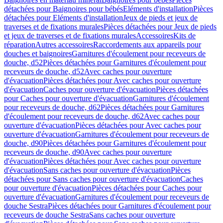
détachées pour Baignoires pour bébés
Eléments d'installation
Pièces
détachées pour Eléments d'installation
Jeux de pieds et jeux de
traverses et de fixations murales
Pièces détachées pour Jeux de pieds
et jeux de traverses et de fixations murales
Accessoires
Kits de
réparation
Autres accessoires
Raccordements aux appareils pour
douches et baignoires
Garnitures d'écoulement pour receveurs de
douche, d52
Pièces détachées pour Garnitures d'écoulement pour
receveurs de douche, d52
Avec caches pour ouverture
d'évacuation
Pièces détachées pour Avec caches pour ouverture
d'évacuation
Caches pour ouverture d'évacuation
Pièces détachées
pour Caches pour ouverture d'évacuation
Garnitures d'écoulement
pour receveurs de douche, d62
Pièces détachées pour Garnitures
d'écoulement pour receveurs de douche, d62
Avec caches pour
ouverture d'évacuation
Pièces détachées pour Avec caches pour
ouverture d'évacuation
Garnitures d'écoulement pour receveurs de
douche, d90
Pièces détachées pour Garnitures d'écoulement pour
receveurs de douche, d90
Avec caches pour ouverture
d'évacuation
Pièces détachées pour Avec caches pour ouverture
d'évacuation
Sans caches pour ouverture d'évacuation
Pièces
détachées pour Sans caches pour ouverture d'évacuation
Caches
pour ouverture d'évacuation
Pièces détachées pour Caches pour
ouverture d'évacuation
Garnitures d'écoulement pour receveurs de
douche Sestra
Pièces détachées pour Garnitures d'écoulement pour
receveurs de douche Sestra
Sans caches pour ouverture