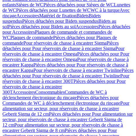
enfants
Sièges de WC
Pièces détachées pour Sièges de WC
Lunettes
de WC
Pièces détachées pour Lunettes de WC
WC à la turque
Avec
rinçage
Accessoires
Matériel de fixation
Bidets
Bidets
suspendus
Pièces détachées pour Bidets suspendus
Bidets au
sol
Pièces détachées pour Bidets au sol
Accessoires
Pièces détachées
pour Accessoires
Plaques de commande et commandes de
WC
Plaques de commande
Pièces détachées pour Plaques de
commande
Pour réservoirs de chasse à encastrer Sigma
Pièces
détachées pour Pour réservoirs de chasse à encastrer Sigma
Pour
réservoirs de chasse à encastrer Omega
Pièces détachées pour Pour
réservoirs de chasse à encastrer Omega
Pour réservoirs de chasse à
encastrer Kappa
Pièces détachées pour Pour réservoirs de chasse à
encastrer Kappa
Pour réservoirs de chasse à encastrer Twinline
Pièces
détachées pour Pour réservoirs de chasse à encastrer Twinline
Pour
réservoirs de chasse à encastrer 300T
Pièces détachées pour Pour
réservoirs de chasse à encastrer
300T
Accessoires
Consommables
Commandes de WC à
déclenchement électronique du rinçage
Pièces détachées pour
Commandes de WC à déclenchement électronique du rinçage
Pour
alimentation sur secteur, pour réservoirs de chasse à encastrer
Geberit Sigma de 12 cm
Pièces détachées pour Pour alimentation sur
secteur, pour réservoirs de chasse à encastrer Geberit Sigma de
12 cm
Pour alimentation sur secteur, pour réservoirs de chasse à
encastrer Geberit Sigma de 8 cm
Pièces détachées pour Pour
alimentation sur secteur, pour réservoirs de chasse à encastrer