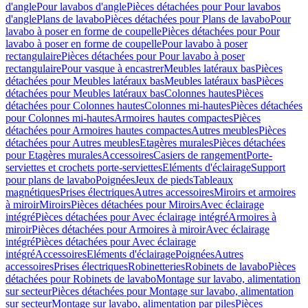
d'angle
Pour lavabos d'angle
Pièces détachées pour Pour lavabos
d'angle
Plans de lavabo
Pièces détachées pour Plans de lavabo
Pour
lavabo à poser en forme de coupelle
Pièces détachées pour Pour
lavabo à poser en forme de coupelle
Pour lavabo à poser
rectangulaire
Pièces détachées pour Pour lavabo à poser
rectangulaire
Pour vasque à encastrer
Meubles latéraux bas
Pièces
détachées pour Meubles latéraux bas
Meubles latéraux bas
Pièces
détachées pour Meubles latéraux bas
Colonnes hautes
Pièces
détachées pour Colonnes hautes
Colonnes mi-hautes
Pièces détachées
pour Colonnes mi-hautes
Armoires hautes compactes
Pièces
détachées pour Armoires hautes compactes
Autres meubles
Pièces
détachées pour Autres meubles
Etagères murales
Pièces détachées
pour Etagères murales
Accessoires
Casiers de rangement
Porte-
serviettes et crochets porte-serviettes
Eléments d'éclairage
Support
pour plans de lavabo
Poignées
Jeux de pieds
Tableaux
magnétiques
Prises électriques
Autres accessoires
Miroirs et armoires
à miroir
Miroirs
Pièces détachées pour Miroirs
Avec éclairage
intégré
Pièces détachées pour Avec éclairage intégré
Armoires à
miroir
Pièces détachées pour Armoires à miroir
Avec éclairage
intégré
Pièces détachées pour Avec éclairage
intégré
Accessoires
Eléments d'éclairage
Poignées
Autres
accessoires
Prises électriques
Robinetteries
Robinets de lavabo
Pièces
détachées pour Robinets de lavabo
Montage sur lavabo, alimentation
sur secteur
Pièces détachées pour Montage sur lavabo, alimentation
sur secteur
Montage sur lavabo, alimentation par piles
Pièces