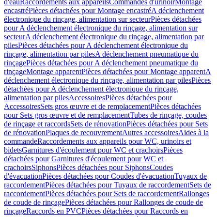
d'eau
Raccordements aux appareils
Commandes d'urinoir
Montage
encastré
Pièces détachées pour Montage encastré
A déclenchement
électronique du rinçage, alimentation sur secteur
Pièces détachées
pour A déclenchement électronique du rinçage, alimentation sur
secteur
A déclenchement électronique du rinçage, alimentation par
piles
Pièces détachées pour A déclenchement électronique du
rinçage, alimentation par piles
A déclenchement pneumatique du
rinçage
Pièces détachées pour A déclenchement pneumatique du
rinçage
Montage apparent
Pièces détachées pour Montage apparent
A
déclenchement électronique du rinçage, alimentation par piles
Pièces
détachées pour A déclenchement électronique du rinçage,
alimentation par piles
Accessoires
Pièces détachées pour
Accessoires
Sets gros œuvre et de remplacement
Pièces détachées
pour Sets gros œuvre et de remplacement
Tubes de rinçage, coudes
de rinçage et raccords
Sets de rénovation
Pièces détachées pour Sets
de rénovation
Plaques de recouvrement
Autres accessoires
Aides à la
commande
Raccordements aux appareils pour WC, urinoirs et
bidets
Garnitures d'écoulement pour WC et crachoirs
Pièces
détachées pour Garnitures d'écoulement pour WC et
crachoirs
Siphons
Pièces détachées pour Siphons
Coudes
d'évacuation
Pièces détachées pour Coudes d'évacuation
Tuyaux de
raccordement
Pièces détachées pour Tuyaux de raccordement
Sets de
raccordement
Pièces détachées pour Sets de raccordement
Rallonges
de coude de rinçage
Pièces détachées pour Rallonges de coude de
rinçage
Raccords en PVC
Pièces détachées pour Raccords en