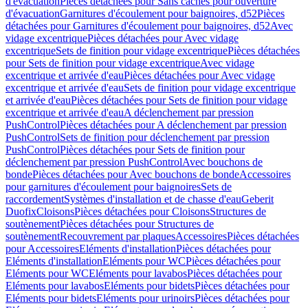
d'évacuation
Pièces détachées pour Sans caches pour ouverture
d'évacuation
Garnitures d'écoulement pour baignoires, d52
Pièces
détachées pour Garnitures d'écoulement pour baignoires, d52
Avec
vidage excentrique
Pièces détachées pour Avec vidage
excentrique
Sets de finition pour vidage excentrique
Pièces détachées
pour Sets de finition pour vidage excentrique
Avec vidage
excentrique et arrivée d'eau
Pièces détachées pour Avec vidage
excentrique et arrivée d'eau
Sets de finition pour vidage excentrique
et arrivée d'eau
Pièces détachées pour Sets de finition pour vidage
excentrique et arrivée d'eau
A déclenchement par pression
PushControl
Pièces détachées pour A déclenchement par pression
PushControl
Sets de finition pour déclenchement par pression
PushControl
Pièces détachées pour Sets de finition pour
déclenchement par pression PushControl
Avec bouchons de
bonde
Pièces détachées pour Avec bouchons de bonde
Accessoires
pour garnitures d'écoulement pour baignoires
Sets de
raccordement
Systèmes d'installation et de chasse d'eau
Geberit
Duofix
Cloisons
Pièces détachées pour Cloisons
Structures de
soutènement
Pièces détachées pour Structures de
soutènement
Recouvrement par plaques
Accessoires
Pièces détachées
pour Accessoires
Eléments d'installation
Pièces détachées pour
Eléments d'installation
Eléments pour WC
Pièces détachées pour
Eléments pour WC
Eléments pour lavabos
Pièces détachées pour
Eléments pour lavabos
Eléments pour bidets
Pièces détachées pour
Eléments pour bidets
Eléments pour urinoirs
Pièces détachées pour