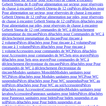
Geberit Sigma de 8 cm
Pour alimentation sur secteur, pour réservoirs
de chasse à encastrer Geberit Omega de 12 cm
Pièces détachées pour
Pour alimentation sur secteur, pour réservoirs de chasse à encastrer
Geberit Omega de 12 cm
Pour alimentation par piles, pour réservoirs
de chasse à encastrer Geberit Sigma de 12 cm
Pièces détachées pour
Pour alimentation par piles, pour réservoirs de chasse à encastrer
Geberit Sigma de 12 cm
Commandes de WC à déclenchement
pneumatique du rinçage
Pièces détachées pour Commandes de WC à
déclenchement pneumatique du rinçage
Pour rinçage à
2 volumes
Pièces détachées pour Pour rinçage à 2 volumes
Pour
rinçage à 1 volume
Pièces détachées pour Pour rinçage à
1 volume
Accessoires pour commandes de WC
Pièces détachées
pour Accessoires pour commandes de WC
Sets gros œuvre
Pièces
détachées pour Sets gros œuvre
Pour commandes de WC à
déclenchement électronique du rinçage
Pièces détachées pour Pour
commandes de WC à déclenchement électronique du
rinçage
Modules sanitaires Monolith
Modules sanitaires pour
WC
Pièces détachées pour Modules sanitaires pour WC
Pour WC
suspendus
Pièces détachées pour Pour WC suspendus
Pour WC au
sol
Pièces détachées pour Pour WC au sol
Accessoires
Pièces
détachées pour Accessoires
Consommables
Modules sanitaires pour
lavabos
Accessoires
Panneaux sanitaires pour bidets
Pièces détachées
pour Panneaux sanitaires pour bidets
Pour bidets suspendus et au
sol
Pièces détachées pour Pour bidets suspendus et au