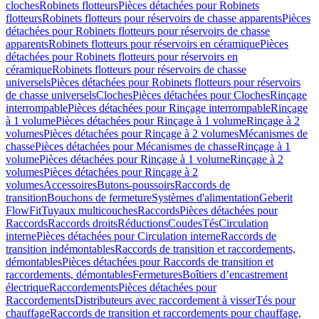
cloches
Robinets flotteurs
Pièces détachées pour Robinets
flotteurs
Robinets flotteurs pour réservoirs de chasse apparents
Pièces
détachées pour Robinets flotteurs pour réservoirs de chasse
apparents
Robinets flotteurs pour réservoirs en céramique
Pièces
détachées pour Robinets flotteurs pour réservoirs en
céramique
Robinets flotteurs pour réservoirs de chasse
universels
Pièces détachées pour Robinets flotteurs pour réservoirs
de chasse universels
Cloches
Pièces détachées pour Cloches
Rinçage
interrompable
Pièces détachées pour Rinçage interrompable
Rinçage
à 1 volume
Pièces détachées pour Rinçage à 1 volume
Rinçage à 2
volumes
Pièces détachées pour Rinçage à 2 volumes
Mécanismes de
chasse
Pièces détachées pour Mécanismes de chasse
Rinçage à 1
volume
Pièces détachées pour Rinçage à 1 volume
Rinçage à 2
volumes
Pièces détachées pour Rinçage à 2
volumes
Accessoires
Butons-poussoirs
Raccords de
transition
Bouchons de fermeture
Systèmes d'alimentation
Geberit
FlowFit
Tuyaux multicouches
Raccords
Pièces détachées pour
Raccords
Raccords droits
Réductions
Coudes
Tés
Circulation
interne
Pièces détachées pour Circulation interne
Raccords de
transition indémontables
Raccords de transition et raccordements,
démontables
Pièces détachées pour Raccords de transition et
raccordements, démontables
Fermetures
Boîtiers d’encastrement
électrique
Raccordements
Pièces détachées pour
Raccordements
Distributeurs avec raccordement à visser
Tés pour
chauffage
Raccords de transition et raccordements pour chauffage,