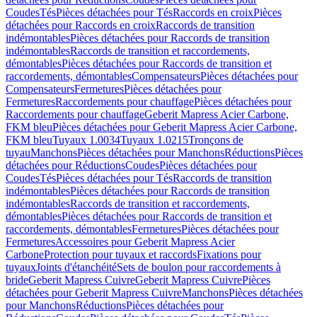
Coudes
Tés
Pièces détachées pour Tés
Raccords en croix
Pièces
détachées pour Raccords en croix
Raccords de transition
indémontables
Pièces détachées pour Raccords de transition
indémontables
Raccords de transition et raccordements,
démontables
Pièces détachées pour Raccords de transition et
raccordements, démontables
Compensateurs
Pièces détachées pour
Compensateurs
Fermetures
Pièces détachées pour
Fermetures
Raccordements pour chauffage
Pièces détachées pour
Raccordements pour chauffage
Geberit Mapress Acier Carbone,
FKM bleu
Pièces détachées pour Geberit Mapress Acier Carbone,
FKM bleu
Tuyaux 1.0034
Tuyaux 1.0215
Tronçons de
tuyau
Manchons
Pièces détachées pour Manchons
Réductions
Pièces
détachées pour Réductions
Coudes
Pièces détachées pour
Coudes
Tés
Pièces détachées pour Tés
Raccords de transition
indémontables
Pièces détachées pour Raccords de transition
indémontables
Raccords de transition et raccordements,
démontables
Pièces détachées pour Raccords de transition et
raccordements, démontables
Fermetures
Pièces détachées pour
Fermetures
Accessoires pour Geberit Mapress Acier
Carbone
Protection pour tuyaux et raccords
Fixations pour
tuyaux
Joints d'étanchéité
Sets de boulon pour raccordements à
bride
Geberit Mapress Cuivre
Geberit Mapress Cuivre
Pièces
détachées pour Geberit Mapress Cuivre
Manchons
Pièces détachées
pour Manchons
Réductions
Pièces détachées pour