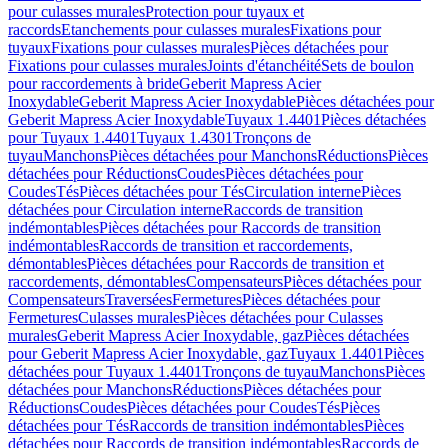
pour culasses murales
Protection pour tuyaux et
raccords
Etanchements pour culasses murales
Fixations pour
tuyaux
Fixations pour culasses murales
Pièces détachées pour
Fixations pour culasses murales
Joints d'étanchéité
Sets de boulon
pour raccordements à bride
Geberit Mapress Acier
Inoxydable
Geberit Mapress Acier Inoxydable
Pièces détachées pour
Geberit Mapress Acier Inoxydable
Tuyaux 1.4401
Pièces détachées
pour Tuyaux 1.4401
Tuyaux 1.4301
Tronçons de
tuyau
Manchons
Pièces détachées pour Manchons
Réductions
Pièces
détachées pour Réductions
Coudes
Pièces détachées pour
Coudes
Tés
Pièces détachées pour Tés
Circulation interne
Pièces
détachées pour Circulation interne
Raccords de transition
indémontables
Pièces détachées pour Raccords de transition
indémontables
Raccords de transition et raccordements,
démontables
Pièces détachées pour Raccords de transition et
raccordements, démontables
Compensateurs
Pièces détachées pour
Compensateurs
Traversées
Fermetures
Pièces détachées pour
Fermetures
Culasses murales
Pièces détachées pour Culasses
murales
Geberit Mapress Acier Inoxydable, gaz
Pièces détachées
pour Geberit Mapress Acier Inoxydable, gaz
Tuyaux 1.4401
Pièces
détachées pour Tuyaux 1.4401
Tronçons de tuyau
Manchons
Pièces
détachées pour Manchons
Réductions
Pièces détachées pour
Réductions
Coudes
Pièces détachées pour Coudes
Tés
Pièces
détachées pour Tés
Raccords de transition indémontables
Pièces
détachées pour Raccords de transition indémontables
Raccords de