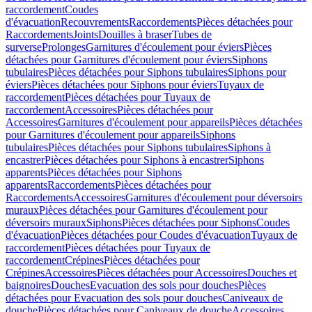
raccordement
Coudes
d'évacuation
Recouvrements
Raccordements
Pièces détachées pour
Raccordements
Joints
Douilles à braser
Tubes de
surverse
Prolonges
Garnitures d'écoulement pour éviers
Pièces
détachées pour Garnitures d'écoulement pour éviers
Siphons
tubulaires
Pièces détachées pour Siphons tubulaires
Siphons pour
éviers
Pièces détachées pour Siphons pour éviers
Tuyaux de
raccordement
Pièces détachées pour Tuyaux de
raccordement
Accessoires
Pièces détachées pour
Accessoires
Garnitures d'écoulement pour appareils
Pièces détachées
pour Garnitures d'écoulement pour appareils
Siphons
tubulaires
Pièces détachées pour Siphons tubulaires
Siphons à
encastrer
Pièces détachées pour Siphons à encastrer
Siphons
apparents
Pièces détachées pour Siphons
apparents
Raccordements
Pièces détachées pour
Raccordements
Accessoires
Garnitures d'écoulement pour déversoirs
muraux
Pièces détachées pour Garnitures d'écoulement pour
déversoirs muraux
Siphons
Pièces détachées pour Siphons
Coudes
d'évacuation
Pièces détachées pour Coudes d'évacuation
Tuyaux de
raccordement
Pièces détachées pour Tuyaux de
raccordement
Crépines
Pièces détachées pour
Crépines
Accessoires
Pièces détachées pour Accessoires
Douches et
baignoires
Douches
Evacuation des sols pour douches
Pièces
détachées pour Evacuation des sols pour douches
Caniveaux de
douche
Pièces détachées pour Caniveaux de douche
Accessoires