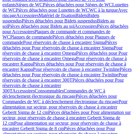
enfants
Sièges de WC
Pièces détachées pour Sièges de WC
Lunettes
de WC
Pièces détachées pour Lunettes de WC
WC à la turque
Avec
rinçage
Accessoires
Matériel de fixation
Bidets
Bidets
suspendus
Pièces détachées pour Bidets suspendus
Bidets au
sol
Pièces détachées pour Bidets au sol
Accessoires
Pièces détachées
pour Accessoires
Plaques de commande et commandes de
WC
Plaques de commande
Pièces détachées pour Plaques de
commande
Pour réservoirs de chasse à encastrer Sigma
Pièces
détachées pour Pour réservoirs de chasse à encastrer Sigma
Pour
réservoirs de chasse à encastrer Omega
Pièces détachées pour Pour
réservoirs de chasse à encastrer Omega
Pour réservoirs de chasse à
encastrer Kappa
Pièces détachées pour Pour réservoirs de chasse à
encastrer Kappa
Pour réservoirs de chasse à encastrer Twinline
Pièces
détachées pour Pour réservoirs de chasse à encastrer Twinline
Pour
réservoirs de chasse à encastrer 300T
Pièces détachées pour Pour
réservoirs de chasse à encastrer
300T
Accessoires
Consommables
Commandes de WC à
déclenchement électronique du rinçage
Pièces détachées pour
Commandes de WC à déclenchement électronique du rinçage
Pour
alimentation sur secteur, pour réservoirs de chasse à encastrer
Geberit Sigma de 12 cm
Pièces détachées pour Pour alimentation sur
secteur, pour réservoirs de chasse à encastrer Geberit Sigma de
12 cm
Pour alimentation sur secteur, pour réservoirs de chasse à
encastrer Geberit Sigma de 8 cm
Pièces détachées pour Pour
alimentation sur secteur, pour réservoirs de chasse à encastrer