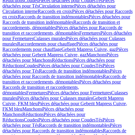
Réductions
Coudes
Pièces détachées pour Coudes
Tés
Pièces
détachées pour Tés
Circulation interne
Pièces détachées pour
Circulation interne
Raccords en croix
Pièces détachées pour Raccords
en croix
Raccords de transition indémontables
Pièces détachées pour
Raccords de transition indémontables
Raccords de transition et
raccordements, démontables
Pièces détachées pour Raccords de
transition et raccordements, démontables
Fermetures
Pièces détachées
pour Fermetures
Culasses murales
Pièces détachées pour Culasses
murales
Raccordements pour chauffage
Pièces détachées pour
Raccordements pour chauffage
Geberit Mapress Cuivre, gaz
Pièces
détachées pour Geberit Mapress Cuivre, gaz
Manchons
Pièces
détachées pour Manchons
Réductions
Pièces détachées pour
Réductions
Coudes
Pièces détachées pour Coudes
Tés
Pièces
détachées pour Tés
Raccords de transition indémontables
Pièces
détachées pour Raccords de transition indémontables
Raccords de
transition et raccordements, démontables
Pièces détachées pour
Raccords de transition et raccordements,
démontables
Fermetures
Pièces détachées pour Fermetures
Culasses
murales
Pièces détachées pour Culasses murales
Geberit Mapress
Cuivre, FKM bleu
Pièces détachées pour Geberit Mapress Cuivre,
FKM bleu
Manchons
Pièces détachées pour
Manchons
Réductions
Pièces détachées pour
Réductions
Coudes
Pièces détachées pour Coudes
Tés
Pièces
détachées pour Tés
Raccords de transition indémontables
Pièces
détachées pour Raccords de transition indémontables
Raccords de