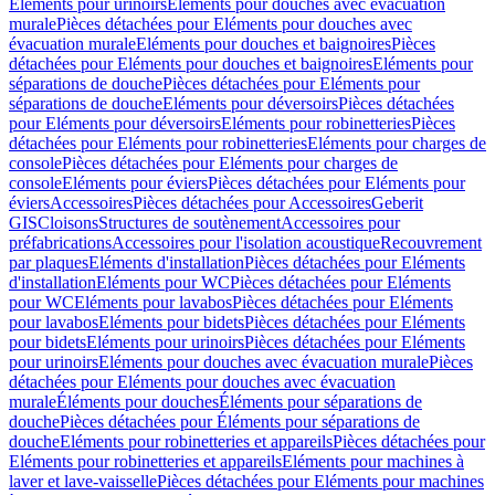
Eléments pour urinoirs
Eléments pour douches avec évacuation
murale
Pièces détachées pour Eléments pour douches avec
évacuation murale
Eléments pour douches et baignoires
Pièces
détachées pour Eléments pour douches et baignoires
Eléments pour
séparations de douche
Pièces détachées pour Eléments pour
séparations de douche
Eléments pour déversoirs
Pièces détachées
pour Eléments pour déversoirs
Eléments pour robinetteries
Pièces
détachées pour Eléments pour robinetteries
Eléments pour charges de
console
Pièces détachées pour Eléments pour charges de
console
Eléments pour éviers
Pièces détachées pour Eléments pour
éviers
Accessoires
Pièces détachées pour Accessoires
Geberit
GIS
Cloisons
Structures de soutènement
Accessoires pour
préfabrications
Accessoires pour l'isolation acoustique
Recouvrement
par plaques
Eléments d'installation
Pièces détachées pour Eléments
d'installation
Eléments pour WC
Pièces détachées pour Eléments
pour WC
Eléments pour lavabos
Pièces détachées pour Eléments
pour lavabos
Eléments pour bidets
Pièces détachées pour Eléments
pour bidets
Eléments pour urinoirs
Pièces détachées pour Eléments
pour urinoirs
Eléments pour douches avec évacuation murale
Pièces
détachées pour Eléments pour douches avec évacuation
murale
Éléments pour douches
Éléments pour séparations de
douche
Pièces détachées pour Éléments pour séparations de
douche
Eléments pour robinetteries et appareils
Pièces détachées pour
Eléments pour robinetteries et appareils
Eléments pour machines à
laver et lave-vaisselle
Pièces détachées pour Eléments pour machines