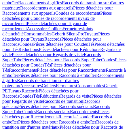
emboîter
Raccordements à griffes
Raccords de transition sur d'autres
matériaux
Raccordements aux appareils
Pièces détachées pour
Raccordements aux appareils
Coudes de raccordement
Pièces
détachées pour Coudes de raccordement
Tuyaux de
raccordement
Pièces détachées pour Tuyaux de
raccordement
Accessoires
Colliers
Fermetures
Joints
d'étanchéité
Consommables
Geberit Silent-Pro
Tuyaux
Pièces
détachées pour Tuyaux
Raccords
Pièces détachées pour
Raccords
Coudes
Pièces détachées pour Coudes
Tés
Pièces détachées
pour Tés
Réductions
Pièces détachées pour Réductions
Regards de
visite
Pièces détachées pour Regards de visite
Raccords
SuperTube
Pièces détachées pour Raccords SuperTube
Coudes
Pièces
détachées pour Coudes
Tés
Pièces détachées pour
Tés
Raccordements
Pièces détachées pour Raccordements
Raccords à
emboîter
Pièces détachées pour Raccords à emboîter
Raccordements
à griffes
Raccords de transition sur d'autres
matériaux
Accessoires
Colliers
Fermetures
Consommables
Geberit
PE
Tuyaux
Raccords
Pièces détachées pour
Raccords
Coudes
Tés
Réductions
Regards de visite
Pièces détachées
pour Regards de visite
Raccords de transition
Raccords
spéciaux
Pièces détachées pour Raccords spéciaux
Raccords
SuperTube
Coudes
Raccords spéciaux
Raccordements
Pièces
détachées pour Raccordements
Raccords à souder
Raccords à
emboîter
Pièces détachées pour Raccords à emboîter
Raccords de
transition sur d'autres matériaux
Pièces détachées pour Raccords de