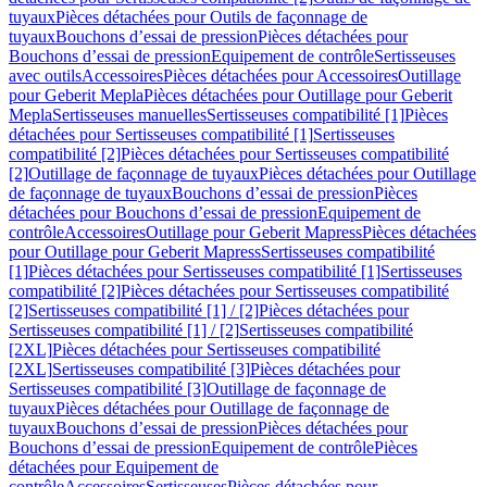
tuyaux
Pièces détachées pour Outils de façonnage de
tuyaux
Bouchons d’essai de pression
Pièces détachées pour
Bouchons d’essai de pression
Equipement de contrôle
Sertisseuses
avec outils
Accessoires
Pièces détachées pour Accessoires
Outillage
pour Geberit Mepla
Pièces détachées pour Outillage pour Geberit
Mepla
Sertisseuses manuelles
Sertisseuses compatibilité [1]
Pièces
détachées pour Sertisseuses compatibilité [1]
Sertisseuses
compatibilité [2]
Pièces détachées pour Sertisseuses compatibilité
[2]
Outillage de façonnage de tuyaux
Pièces détachées pour Outillage
de façonnage de tuyaux
Bouchons d’essai de pression
Pièces
détachées pour Bouchons d’essai de pression
Equipement de
contrôle
Accessoires
Outillage pour Geberit Mapress
Pièces détachées
pour Outillage pour Geberit Mapress
Sertisseuses compatibilité
[1]
Pièces détachées pour Sertisseuses compatibilité [1]
Sertisseuses
compatibilité [2]
Pièces détachées pour Sertisseuses compatibilité
[2]
Sertisseuses compatibilité [1] / [2]
Pièces détachées pour
Sertisseuses compatibilité [1] / [2]
Sertisseuses compatibilité
[2XL]
Pièces détachées pour Sertisseuses compatibilité
[2XL]
Sertisseuses compatibilité [3]
Pièces détachées pour
Sertisseuses compatibilité [3]
Outillage de façonnage de
tuyaux
Pièces détachées pour Outillage de façonnage de
tuyaux
Bouchons d’essai de pression
Pièces détachées pour
Bouchons d’essai de pression
Equipement de contrôle
Pièces
détachées pour Equipement de
contrôle
Accessoires
Sertisseuses
Pièces détachées pour