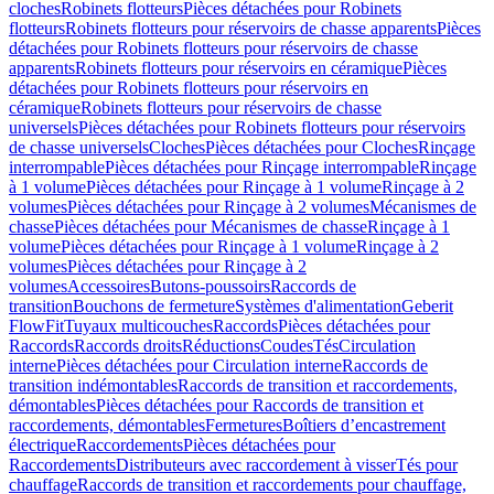
cloches
Robinets flotteurs
Pièces détachées pour Robinets
flotteurs
Robinets flotteurs pour réservoirs de chasse apparents
Pièces
détachées pour Robinets flotteurs pour réservoirs de chasse
apparents
Robinets flotteurs pour réservoirs en céramique
Pièces
détachées pour Robinets flotteurs pour réservoirs en
céramique
Robinets flotteurs pour réservoirs de chasse
universels
Pièces détachées pour Robinets flotteurs pour réservoirs
de chasse universels
Cloches
Pièces détachées pour Cloches
Rinçage
interrompable
Pièces détachées pour Rinçage interrompable
Rinçage
à 1 volume
Pièces détachées pour Rinçage à 1 volume
Rinçage à 2
volumes
Pièces détachées pour Rinçage à 2 volumes
Mécanismes de
chasse
Pièces détachées pour Mécanismes de chasse
Rinçage à 1
volume
Pièces détachées pour Rinçage à 1 volume
Rinçage à 2
volumes
Pièces détachées pour Rinçage à 2
volumes
Accessoires
Butons-poussoirs
Raccords de
transition
Bouchons de fermeture
Systèmes d'alimentation
Geberit
FlowFit
Tuyaux multicouches
Raccords
Pièces détachées pour
Raccords
Raccords droits
Réductions
Coudes
Tés
Circulation
interne
Pièces détachées pour Circulation interne
Raccords de
transition indémontables
Raccords de transition et raccordements,
démontables
Pièces détachées pour Raccords de transition et
raccordements, démontables
Fermetures
Boîtiers d’encastrement
électrique
Raccordements
Pièces détachées pour
Raccordements
Distributeurs avec raccordement à visser
Tés pour
chauffage
Raccords de transition et raccordements pour chauffage,