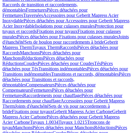
Raccords de transition et raccordements,
démontables
Fermetures
Pièces détachées pour
Fermetures
Traversées
Accessoires pour Geberit Mapress Acier
Inoxydable
Pièces détachées pour Accessoires pour Geberit Mapress
Acier Inoxydable
Isolations pour culasses murales
Protection pour
tuyaux et raccords
Fixations pour tuyaux
Fixations pour culasses
murales
Pièces détachées pour Fixations pour culasses murales
Joints
d'étanchéité
Sets de boulon pour raccordements à bride
Geberit
Mapress Therm
Tuyaux Therm
Raccords
Pièces détachées pour
Raccords
Manchons
Pièces détachées pour
Manchons
Réductions
Pièces détachées pour
Réductions
Coudes
Pièces détachées pour Coudes
Tés
Pièces
détachées pour Tés
Transitions indémontables
Pièces détachées pour
Transitions indémontables
Transitions et raccords, démontables
Pièces
détachées pour Transitions et raccords,
démontables
Compensateurs
Pièces détachées pour
Compensateurs
Fermetures
Pièces détachées pour
Fermetures
Raccordements pour chauffage
Pièces détachées pour
Raccordements pour chauffage
Accessoires pour Geberit Mapress
Therm
Joints d'étanchéité
Sets de vis pour raccordements à
bride
Fixations pour tuyaux
Geberit Mapress Acier Carbone
Geberit
Mapress Acier Carbone
Pièces détachées pour Geberit Mapress
Acier Carbone
Tuyaux 1.0034
Tuyaux 1.0215
Tronçons de
tuyau
Manchons
Pièces détachées pour Manchons
Réductions
Pièces
détachées pour Réductions
Coudes
Pièces détachées pour