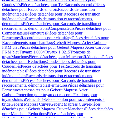
Coudes
Tés
Pièces détachées pour Tés
Raccords en croix
Pièces
détachées pour Raccords en croix
Raccords de transition
indémontables
Pièces détachées pour Raccords de transition
indémontables
Raccords de transition et raccordements,
démontables
Pièces détachées pour Raccords de transition et
raccordements, démontables
Compensateurs
Pièces détachées pour
Compensateurs
Fermetures
Pièces détachées pour
Fermetures
Raccordements pour chauffage
Pièces détachées pour
Raccordements pour chauffage
Geberit Mapress Acier Carbone,
FKM bleu
Pièces détachées pour Geberit Mapress Acier Carbone,
FKM bleu
Tuyaux 1.0034
Tuyaux 1.0215
Tronçons de
tuyau
Manchons
Pièces détachées pour Manchons
Réductions
Pièces
détachées pour Réductions
Coudes
Pièces détachées pour
Coudes
Tés
Pièces détachées pour Tés
Raccords de transition
indémontables
Pièces détachées pour Raccords de transition
indémontables
Raccords de transition et raccordements,
démontables
Pièces détachées pour Raccords de transition et
raccordements, démontables
Fermetures
Pièces détachées pour
Fermetures
Accessoires pour Geberit Mapress Acier
Carbone
Protection pour tuyaux et raccords
Fixations pour
tuyaux
Joints d'étanchéité
Sets de boulon pour raccordements à
bride
Geberit Mapress Cuivre
Geberit Mapress Cuivre
Pièces
détachées pour Geberit Mapress Cuivre
Manchons
Pièces détachées
pour Manchons
Réductions
Pièces détachées pour