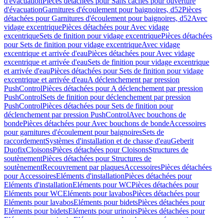
d'évacuation
Pièces détachées pour Sans caches pour ouverture
d'évacuation
Garnitures d'écoulement pour baignoires, d52
Pièces
détachées pour Garnitures d'écoulement pour baignoires, d52
Avec
vidage excentrique
Pièces détachées pour Avec vidage
excentrique
Sets de finition pour vidage excentrique
Pièces détachées
pour Sets de finition pour vidage excentrique
Avec vidage
excentrique et arrivée d'eau
Pièces détachées pour Avec vidage
excentrique et arrivée d'eau
Sets de finition pour vidage excentrique
et arrivée d'eau
Pièces détachées pour Sets de finition pour vidage
excentrique et arrivée d'eau
A déclenchement par pression
PushControl
Pièces détachées pour A déclenchement par pression
PushControl
Sets de finition pour déclenchement par pression
PushControl
Pièces détachées pour Sets de finition pour
déclenchement par pression PushControl
Avec bouchons de
bonde
Pièces détachées pour Avec bouchons de bonde
Accessoires
pour garnitures d'écoulement pour baignoires
Sets de
raccordement
Systèmes d'installation et de chasse d'eau
Geberit
Duofix
Cloisons
Pièces détachées pour Cloisons
Structures de
soutènement
Pièces détachées pour Structures de
soutènement
Recouvrement par plaques
Accessoires
Pièces détachées
pour Accessoires
Eléments d'installation
Pièces détachées pour
Eléments d'installation
Eléments pour WC
Pièces détachées pour
Eléments pour WC
Eléments pour lavabos
Pièces détachées pour
Eléments pour lavabos
Eléments pour bidets
Pièces détachées pour
Eléments pour bidets
Eléments pour urinoirs
Pièces détachées pour