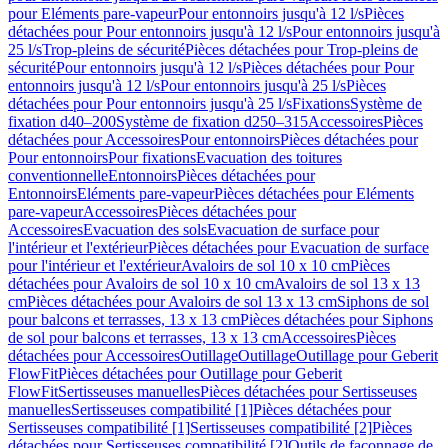
pour Eléments pare-vapeur
Pour entonnoirs jusqu'à 12 l/s
Pièces
détachées pour Pour entonnoirs jusqu'à 12 l/s
Pour entonnoirs jusqu'à
25 l/s
Trop-pleins de sécurité
Pièces détachées pour Trop-pleins de
sécurité
Pour entonnoirs jusqu'à 12 l/s
Pièces détachées pour Pour
entonnoirs jusqu'à 12 l/s
Pour entonnoirs jusqu'à 25 l/s
Pièces
détachées pour Pour entonnoirs jusqu'à 25 l/s
Fixations
Système de
fixation d40–200
Système de fixation d250–315
Accessoires
Pièces
détachées pour Accessoires
Pour entonnoirs
Pièces détachées pour
Pour entonnoirs
Pour fixations
Evacuation des toitures
conventionnelle
Entonnoirs
Pièces détachées pour
Entonnoirs
Eléments pare-vapeur
Pièces détachées pour Eléments
pare-vapeur
Accessoires
Pièces détachées pour
Accessoires
Evacuation des sols
Evacuation de surface pour
l'intérieur et l'extérieur
Pièces détachées pour Evacuation de surface
pour l'intérieur et l'extérieur
Avaloirs de sol 10 x 10 cm
Pièces
détachées pour Avaloirs de sol 10 x 10 cm
Avaloirs de sol 13 x 13
cm
Pièces détachées pour Avaloirs de sol 13 x 13 cm
Siphons de sol
pour balcons et terrasses, 13 x 13 cm
Pièces détachées pour Siphons
de sol pour balcons et terrasses, 13 x 13 cm
Accessoires
Pièces
détachées pour Accessoires
Outillage
Outillage
Outillage pour Geberit
FlowFit
Pièces détachées pour Outillage pour Geberit
FlowFit
Sertisseuses manuelles
Pièces détachées pour Sertisseuses
manuelles
Sertisseuses compatibilité [1]
Pièces détachées pour
Sertisseuses compatibilité [1]
Sertisseuses compatibilité [2]
Pièces
détachées pour Sertisseuses compatibilité [2]
Outils de façonnage de