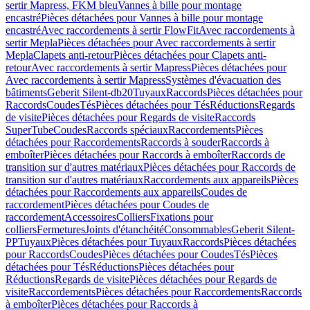
sertir Mapress, FKM bleu
Vannes à bille pour montage
encastré
Pièces détachées pour Vannes à bille pour montage
encastré
Avec raccordements à sertir FlowFit
Avec raccordements à
sertir Mepla
Pièces détachées pour Avec raccordements à sertir
Mepla
Clapets anti-retour
Pièces détachées pour Clapets anti-
retour
Avec raccordements à sertir Mapress
Pièces détachées pour
Avec raccordements à sertir Mapress
Systèmes d'évacuation des
bâtiments
Geberit Silent-db20
Tuyaux
Raccords
Pièces détachées pour
Raccords
Coudes
Tés
Pièces détachées pour Tés
Réductions
Regards
de visite
Pièces détachées pour Regards de visite
Raccords
SuperTube
Coudes
Raccords spéciaux
Raccordements
Pièces
détachées pour Raccordements
Raccords à souder
Raccords à
emboîter
Pièces détachées pour Raccords à emboîter
Raccords de
transition sur d'autres matériaux
Pièces détachées pour Raccords de
transition sur d'autres matériaux
Raccordements aux appareils
Pièces
détachées pour Raccordements aux appareils
Coudes de
raccordement
Pièces détachées pour Coudes de
raccordement
Accessoires
Colliers
Fixations pour
colliers
Fermetures
Joints d'étanchéité
Consommables
Geberit Silent-
PP
Tuyaux
Pièces détachées pour Tuyaux
Raccords
Pièces détachées
pour Raccords
Coudes
Pièces détachées pour Coudes
Tés
Pièces
détachées pour Tés
Réductions
Pièces détachées pour
Réductions
Regards de visite
Pièces détachées pour Regards de
visite
Raccordements
Pièces détachées pour Raccordements
Raccords
à emboîter
Pièces détachées pour Raccords à