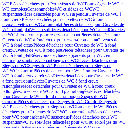
WC
Pièces détachées pour Pour sièges de WC
Pour sièges de WC et
WC complets
Consommables
WC et sièges de WC
WC
suspendus
Pièces détachées pour WC suspendus
Cuvettes de WC à
fond creux
Pièces détachées pour Cuvettes de WC à fond
creux
Cuvettes de WC à fond plat
Pièces détachées pour Cuvettes de
WC à fond plat
WC au sol
Pièces détachées pour WC au sol
Cuvettes
de WC à fond creux pour réservoir attenant
Pièces détachées pour
Cuvettes de WC à fond creux pour réservoir attenant
Cuvettes de
WC à fond creux
Pièces détachées pour Cuvettes de WC à fond
creux
Cuvettes de WC à fond plat
Pièces détachées pour Cuvettes de
WC à fond plat
Réservoirs de chasse apparents pour WC, en
céramique sanitaire
Attenant
Sièges de WC
Pièces détachées pour
Sièges de WC
Sièges de WC
Pièces détachées pour Sièges de
WC
WC Comfort
Pièces détachées pour WC Comfort
Cuvettes de
WC à fond creux surélevées
Pièces détachées pour Cuvettes de WC
à fond creux surélevées
Cuvettes de WC à fond creux
rallongées
Pièces détachées pour Cuvettes de WC à fond creux
rallongées
Cuvettes de WC à fond plat rallongées
Pièces détachées
pour Cuvettes de WC à fond plat rallongées
Sièges de WC
Comfort
Pièces détachées pour Sièges de WC Comfort
Sièges de
WC
Pièces détachées pour Sièges de WC
Lunettes de WC
Pièces
détachées pour Lunettes de WC
WC pour enfants
Pièces détachées
pour WC pour enfants
WC suspendus
Pièces détachées pour WC
suspendus
WC au sol
Pièces détachées pour WC au sol
Sièges de WC
pour enfants
Pièces détachées pour Sièges de WC pour