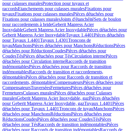
pour culasses murales
Protection pour tuyaux et
raccords
Etanchements pour culasses murales
Fixations pour
tuyaux
Fixations pour culasses murales
Pièces détachées pour
Fixations pour culasses murales
Joints d'étanchéité
Sets de boulon
pour raccordements à bride
Geberit Mapress Acier
Inoxydable
Geberit Mapress Acier Inoxydable
Pièces détachées pour
Geberit Mapress Acier Inoxydable
Tuyaux 1.4401
Pièces détachées
pour Tuyaux 1.4401
Tuyaux 1.4301
Tronçons de
tuyau
Manchons
Pièces détachées pour Manchons
Réductions
Pièces
détachées pour Réductions
Coudes
Pièces détachées pour
Coudes
Tés
Pièces détachées pour Tés
Circulation interne
Pièces
détachées pour Circulation interne
Raccords de transition
indémontables
Pièces détachées pour Raccords de transition
indémontables
Raccords de transition et raccordements,
démontables
Pièces détachées pour Raccords de transition et
raccordements, démontables
Compensateurs
Pièces détachées pour
Compensateurs
Traversées
Fermetures
Pièces détachées pour
Fermetures
Culasses murales
Pièces détachées pour Culasses
murales
Geberit Mapress Acier Inoxydable, gaz
Pièces détachées
pour Geberit Mapress Acier Inoxydable, gaz
Tuyaux 1.4401
Pièces
détachées pour Tuyaux 1.4401
Tronçons de tuyau
Manchons
Pièces
détachées pour Manchons
Réductions
Pièces détachées pour
Réductions
Coudes
Pièces détachées pour Coudes
Tés
Pièces
détachées pour Tés
Raccords de transition indémontables
Pièces
détachées pour Raccords de transition indémontables
Raccords de