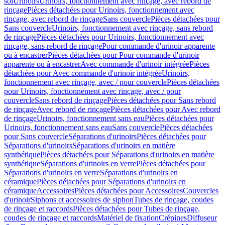
sol
Urinoirs
Urinoirs, fonctionnement avec rinçage, avec rebord de
rinçage
Pièces détachées pour Urinoirs, fonctionnement avec
rinçage, avec rebord de rinçage
Sans couvercle
Pièces détachées pour
Sans couvercle
Urinoirs, fonctionnement avec rinçage, sans rebord
de rinçage
Pièces détachées pour Urinoirs, fonctionnement avec
rinçage, sans rebord de rinçage
Pour commande d'urinoir apparente
ou à encastrer
Pièces détachées pour Pour commande d'urinoir
apparente ou à encastrer
Avec commande d'urinoir intégrée
Pièces
détachées pour Avec commande d'urinoir intégrée
Urinoirs,
fonctionnement avec rinçage, avec / pour couvercle
Pièces détachées
pour Urinoirs, fonctionnement avec rinçage, avec / pour
couvercle
Sans rebord de rinçage
Pièces détachées pour Sans rebord
de rinçage
Avec rebord de rinçage
Pièces détachées pour Avec rebord
de rinçage
Urinoirs, fonctionnement sans eau
Pièces détachées pour
Urinoirs, fonctionnement sans eau
Sans couvercle
Pièces détachées
pour Sans couvercle
Séparations d'urinoirs
Pièces détachées pour
Séparations d'urinoirs
Séparations d'urinoirs en matière
synthétique
Pièces détachées pour Séparations d'urinoirs en matière
synthétique
Séparations d'urinoirs en verre
Pièces détachées pour
Séparations d'urinoirs en verre
Séparations d'urinoirs en
céramique
Pièces détachées pour Séparations d'urinoirs en
céramique
Accessoires
Pièces détachées pour Accessoires
Couvercles
d'urinoir
Siphons et accessoires de siphon
Tubes de rinçage, coudes
de rinçage et raccords
Pièces détachées pour Tubes de rinçage,
coudes de rinçage et raccords
Matériel de fixation
Crépines
Diffuseur