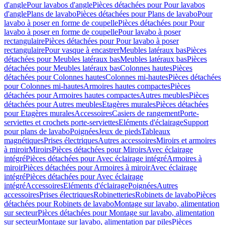
d'angle
Pour lavabos d'angle
Pièces détachées pour Pour lavabos
d'angle
Plans de lavabo
Pièces détachées pour Plans de lavabo
Pour
lavabo à poser en forme de coupelle
Pièces détachées pour Pour
lavabo à poser en forme de coupelle
Pour lavabo à poser
rectangulaire
Pièces détachées pour Pour lavabo à poser
rectangulaire
Pour vasque à encastrer
Meubles latéraux bas
Pièces
détachées pour Meubles latéraux bas
Meubles latéraux bas
Pièces
détachées pour Meubles latéraux bas
Colonnes hautes
Pièces
détachées pour Colonnes hautes
Colonnes mi-hautes
Pièces détachées
pour Colonnes mi-hautes
Armoires hautes compactes
Pièces
détachées pour Armoires hautes compactes
Autres meubles
Pièces
détachées pour Autres meubles
Etagères murales
Pièces détachées
pour Etagères murales
Accessoires
Casiers de rangement
Porte-
serviettes et crochets porte-serviettes
Eléments d'éclairage
Support
pour plans de lavabo
Poignées
Jeux de pieds
Tableaux
magnétiques
Prises électriques
Autres accessoires
Miroirs et armoires
à miroir
Miroirs
Pièces détachées pour Miroirs
Avec éclairage
intégré
Pièces détachées pour Avec éclairage intégré
Armoires à
miroir
Pièces détachées pour Armoires à miroir
Avec éclairage
intégré
Pièces détachées pour Avec éclairage
intégré
Accessoires
Eléments d'éclairage
Poignées
Autres
accessoires
Prises électriques
Robinetteries
Robinets de lavabo
Pièces
détachées pour Robinets de lavabo
Montage sur lavabo, alimentation
sur secteur
Pièces détachées pour Montage sur lavabo, alimentation
sur secteur
Montage sur lavabo, alimentation par piles
Pièces