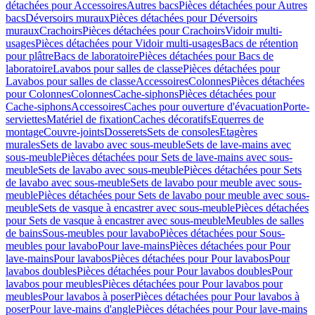
détachées pour Accessoires
Autres bacs
Pièces détachées pour Autres
bacs
Déversoirs muraux
Pièces détachées pour Déversoirs
muraux
Crachoirs
Pièces détachées pour Crachoirs
Vidoir multi-
usages
Pièces détachées pour Vidoir multi-usages
Bacs de rétention
pour plâtre
Bacs de laboratoire
Pièces détachées pour Bacs de
laboratoire
Lavabos pour salles de classe
Pièces détachées pour
Lavabos pour salles de classe
Accessoires
Colonnes
Pièces détachées
pour Colonnes
Colonnes
Cache-siphons
Pièces détachées pour
Cache-siphons
Accessoires
Caches pour ouverture d'évacuation
Porte-
serviettes
Matériel de fixation
Caches décoratifs
Equerres de
montage
Couvre-joints
Dosserets
Sets de consoles
Etagères
murales
Sets de lavabo avec sous-meuble
Sets de lave-mains avec
sous-meuble
Pièces détachées pour Sets de lave-mains avec sous-
meuble
Sets de lavabo avec sous-meuble
Pièces détachées pour Sets
de lavabo avec sous-meuble
Sets de lavabo pour meuble avec sous-
meuble
Pièces détachées pour Sets de lavabo pour meuble avec sous-
meuble
Sets de vasque à encastrer avec sous-meuble
Pièces détachées
pour Sets de vasque à encastrer avec sous-meuble
Meubles de salles
de bains
Sous-meubles pour lavabo
Pièces détachées pour Sous-
meubles pour lavabo
Pour lave-mains
Pièces détachées pour Pour
lave-mains
Pour lavabos
Pièces détachées pour Pour lavabos
Pour
lavabos doubles
Pièces détachées pour Pour lavabos doubles
Pour
lavabos pour meubles
Pièces détachées pour Pour lavabos pour
meubles
Pour lavabos à poser
Pièces détachées pour Pour lavabos à
poser
Pour lave-mains d'angle
Pièces détachées pour Pour lave-mains