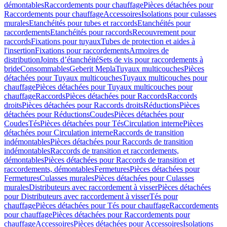
démontables
Raccordements pour chauffage
Pièces détachées pour
Raccordements pour chauffage
Accessoires
Isolations pour culasses
murales
Etanchéités pour tubes et raccords
Etanchéités pour
raccordements
Etanchéités pour raccords
Recouvrement pour
raccords
Fixations pour tuyaux
Tubes de protection et aides à
l'insertion
Fixations pour raccordements
Armoires de
distribution
Joints d’étanchéité
Sets de vis pour raccordements à
bride
Consommables
Geberit Mepla
Tuyaux multicouches
Pièces
détachées pour Tuyaux multicouches
Tuyaux multicouches pour
chauffage
Pièces détachées pour Tuyaux multicouches pour
chauffage
Raccords
Pièces détachées pour Raccords
Raccords
droits
Pièces détachées pour Raccords droits
Réductions
Pièces
détachées pour Réductions
Coudes
Pièces détachées pour
Coudes
Tés
Pièces détachées pour Tés
Circulation interne
Pièces
détachées pour Circulation interne
Raccords de transition
indémontables
Pièces détachées pour Raccords de transition
indémontables
Raccords de transition et raccordements,
démontables
Pièces détachées pour Raccords de transition et
raccordements, démontables
Fermetures
Pièces détachées pour
Fermetures
Culasses murales
Pièces détachées pour Culasses
murales
Distributeurs avec raccordement à visser
Pièces détachées
pour Distributeurs avec raccordement à visser
Tés pour
chauffage
Pièces détachées pour Tés pour chauffage
Raccordements
pour chauffage
Pièces détachées pour Raccordements pour
chauffage
Accessoires
Pièces détachées pour Accessoires
Isolations