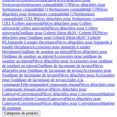
Sertisseuses
Sertisseuses compatibilité [1]
Pièces détachées pour
Sertisseuses compatibilité [1]
Sertisseuses compatibilité [2]
Pièces
détachées pour Sertisseuses compatibilité [2]
Sertisseuses
compatibilité [2XL]
Pièces détachées pour Sertisseuses compatibilité
[2XL]
Coffres universels
Pièces détachées pour Coffres
universels
Coffres universels
Pièces détachées pour Coffres
universels
Outillage pour Geberit Silent-db20 / Geberit PE
Pièces
détachées pour Outillage pour Geberit Silent-db20 / Geberit
PE
Appareils à souder électriques
Pièces détachées pour Appareils à
souder électriques
Accessoires pour appareils à souder
électriques
Outillage de soudure au mirroir
Pièces détachées pour
Outillage de soudure au mirroir
Accessoires pour outillage de
soudure au mirroir
Pièces détachées pour Accessoires pour outillage
de soudure au mirroir
Outillage de façonnage de tuyaux
Pièces
détachées pour Outillage de façonnage de tuyaux
Accessoires pour
l'outillage de façonnage de tuyaux
Pièces détachées pour Accessoires
pour l'outillage de façonnage de tuyaux
Aides à la
commande
Télécommandes
Composants réseau
Pièces détachées pour
Composants réseau
Gateways
Pièces détachées pour
Gateways
Convertisseur
Pièces détachées pour Convertisseur
Matériel
de montage
Geberit Connect
Gateways
Pièces détachées pour
Gateways
Convertisseur
Pièces détachées pour Convertisseur
Matériel
de montage
Catégories de produits