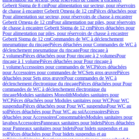
Geberit Sigma de 8 cm
Pour alimentation sur secteur, pour réservoirs
de chasse à encastrer Geberit Omega de 12 cm
Pièces détachées pour
Pour alimentation sur secteur, pour réservoirs de chasse à encastrer
Geberit Omega de 12 cm
Pour alimentation par piles, pour réservoirs
de chasse à encastrer Geberit Sigma de 12 cm
Pièces détachées pour
Pour alimentation par piles, pour réservoirs de chasse à encastrer
Geberit Sigma de 12 cm
Commandes de WC à déclenchement
pneumatique du rinçage
Pièces détachées pour Commandes de WC à
déclenchement pneumatique du rinçage
Pour rinçage à
2 volumes
Pièces détachées pour Pour rinçage à 2 volumes
Pour
rinçage à 1 volume
Pièces détachées pour Pour rinçage à
1 volume
Accessoires pour commandes de WC
Pièces détachées
pour Accessoires pour commandes de WC
Sets gros œuvre
Pièces
détachées pour Sets gros œuvre
Pour commandes de WC à
déclenchement électronique du rinçage
Pièces détachées pour Pour
commandes de WC à déclenchement électronique du
rinçage
Modules sanitaires Monolith
Modules sanitaires pour
WC
Pièces détachées pour Modules sanitaires pour WC
Pour WC
suspendus
Pièces détachées pour Pour WC suspendus
Pour WC au
sol
Pièces détachées pour Pour WC au sol
Accessoires
Pièces
détachées pour Accessoires
Consommables
Modules sanitaires pour
lavabos
Accessoires
Panneaux sanitaires pour bidets
Pièces détachées
pour Panneaux sanitaires pour bidets
Pour bidets suspendus et au
sol
Pièces détachées pour Pour bidets suspendus et au