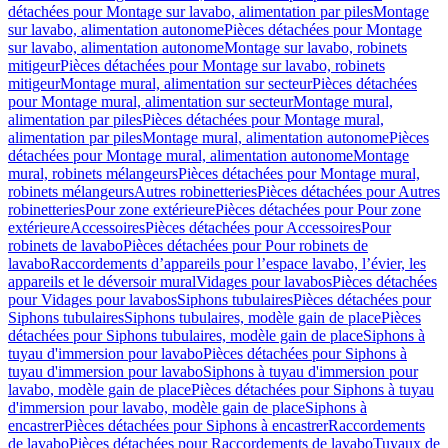
détachées pour Montage sur lavabo, alimentation par piles
Montage
sur lavabo, alimentation autonome
Pièces détachées pour Montage
sur lavabo, alimentation autonome
Montage sur lavabo, robinets
mitigeur
Pièces détachées pour Montage sur lavabo, robinets
mitigeur
Montage mural, alimentation sur secteur
Pièces détachées
pour Montage mural, alimentation sur secteur
Montage mural,
alimentation par piles
Pièces détachées pour Montage mural,
alimentation par piles
Montage mural, alimentation autonome
Pièces
détachées pour Montage mural, alimentation autonome
Montage
mural, robinets mélangeurs
Pièces détachées pour Montage mural,
robinets mélangeurs
Autres robinetteries
Pièces détachées pour Autres
robinetteries
Pour zone extérieure
Pièces détachées pour Pour zone
extérieure
Accessoires
Pièces détachées pour Accessoires
Pour
robinets de lavabo
Pièces détachées pour Pour robinets de
lavabo
Raccordements d’appareils pour l’espace lavabo, l’évier, les
appareils et le déversoir mural
Vidages pour lavabos
Pièces détachées
pour Vidages pour lavabos
Siphons tubulaires
Pièces détachées pour
Siphons tubulaires
Siphons tubulaires, modèle gain de place
Pièces
détachées pour Siphons tubulaires, modèle gain de place
Siphons à
tuyau d'immersion pour lavabo
Pièces détachées pour Siphons à
tuyau d'immersion pour lavabo
Siphons à tuyau d'immersion pour
lavabo, modèle gain de place
Pièces détachées pour Siphons à tuyau
d'immersion pour lavabo, modèle gain de place
Siphons à
encastrer
Pièces détachées pour Siphons à encastrer
Raccordements
de lavabo
Pièces détachées pour Raccordements de lavabo
Tuyaux de