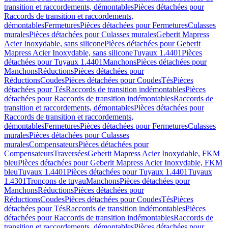
transition et raccordements, démontables
Pièces détachées pour
Raccords de transition et raccordements,
démontables
Fermetures
Pièces détachées pour Fermetures
Culasses
murales
Pièces détachées pour Culasses murales
Geberit Mapress
Acier Inoxydable, sans silicone
Pièces détachées pour Geberit
Mapress Acier Inoxydable, sans silicone
Tuyaux 1.4401
Pièces
détachées pour Tuyaux 1.4401
Manchons
Pièces détachées pour
Manchons
Réductions
Pièces détachées pour
Réductions
Coudes
Pièces détachées pour Coudes
Tés
Pièces
détachées pour Tés
Raccords de transition indémontables
Pièces
détachées pour Raccords de transition indémontables
Raccords de
transition et raccordements, démontables
Pièces détachées pour
Raccords de transition et raccordements,
démontables
Fermetures
Pièces détachées pour Fermetures
Culasses
murales
Pièces détachées pour Culasses
murales
Compensateurs
Pièces détachées pour
Compensateurs
Traversées
Geberit Mapress Acier Inoxydable, FKM
bleu
Pièces détachées pour Geberit Mapress Acier Inoxydable, FKM
bleu
Tuyaux 1.4401
Pièces détachées pour Tuyaux 1.4401
Tuyaux
1.4301
Tronçons de tuyau
Manchons
Pièces détachées pour
Manchons
Réductions
Pièces détachées pour
Réductions
Coudes
Pièces détachées pour Coudes
Tés
Pièces
détachées pour Tés
Raccords de transition indémontables
Pièces
détachées pour Raccords de transition indémontables
Raccords de
transition et raccordements, démontables
Pièces détachées pour