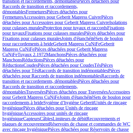
transition et raccordements, démontables
Pièces détachées pour
Raccords de transition et raccordements,
démontables
Fermetures
Pièces détachées pour
Fermetures
Accessoires pour Geberit Mapress Cuivre
Pièces
détachées pour Accessoires pour Geberit Mapress Cuivre
Isolations
pour culasses murales
Protection pour tuyaux et raccords
Fixations
pour tuyaux
Fixations pour culasses murales
Pièces détachées pour
Fixations pour culasses murales
Joints d'étanchéité
Sets de boulon
pour raccordements à bride
Geberit Mapress CuNiFe
Geberit
Mapress CuNiFe
Pièces détachées pour Geberit Mapress
CuNiFe
Tuyaux 2.1972
Manchons
Pièces détachées pour
Manchons
Réductions
Pièces détachées pour
Réductions
Coudes
Pièces détachées pour Coudes
Tés
Pièces
détachées pour Tés
Raccords de transition indémontables
Pièces
détachées pour Raccords de transition indémontables
Raccords de
transition et raccordements, démontables
Pièces détachées pour
Raccords de transition et raccordements,
démontables
Traversées
Pièces détachées pour Traversées
Accessoires
pour Geberit Mapress CuNiFe
Joints d'étanchéité
Sets de boulon pour
raccordements à bride
Système d’hygiène Geberit
Unités de rinçage
hygiénique
Pièces détachées pour Unités de rinçage
hygiénique
Accessoires pour unités de rinçage
hygiénique
Capteurs
Câbles
Limiteurs de débit
Recouvrements et
plaques de recouvrement
Réservoirs de chasse et commandes de WC
avec rinçage hygiénique
Pièces détachées pour Réservoirs de chasse