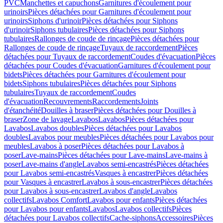
PVC
Manchettes et capuchons
Garnitures d'écoulement pour
urinoirs
Pièces détachées pour Garnitures d'écoulement pour
urinoirs
Siphons d'urinoir
Pièces détachées pour Siphons
d'urinoir
Siphons tubulaires
Pièces détachées pour Siphons
tubulaires
Rallonges de coude de rinçage
Pièces détachées pour
Rallonges de coude de rinçage
Tuyaux de raccordement
Pièces
détachées pour Tuyaux de raccordement
Coudes d'évacuation
Pièces
détachées pour Coudes d'évacuation
Garnitures d'écoulement pour
bidets
Pièces détachées pour Garnitures d'écoulement pour
bidets
Siphons tubulaires
Pièces détachées pour Siphons
tubulaires
Tuyaux de raccordement
Coudes
d'évacuation
Recouvrements
Raccordements
Joints
d'étanchéité
Douilles à braser
Pièces détachées pour Douilles à
braser
Zone de lavage
Lavabos
Lavabos
Pièces détachées pour
Lavabos
Lavabos doubles
Pièces détachées pour Lavabos
doubles
Lavabos pour meubles
Pièces détachées pour Lavabos pour
meubles
Lavabos à poser
Pièces détachées pour Lavabos à
poser
Lave-mains
Pièces détachées pour Lave-mains
Lave-mains à
poser
Lave-mains d'angle
Lavabos semi-encastrés
Pièces détachées
pour Lavabos semi-encastrés
Vasques à encastrer
Pièces détachées
pour Vasques à encastrer
Lavabos à sous-encastrer
Pièces détachées
pour Lavabos à sous-encastrer
Lavabos d'angle
Lavabos
collectifs
Lavabos Comfort
Lavabos pour enfants
Pièces détachées
pour Lavabos pour enfants
Lavabos
Lavabos collectifs
Pièces
détachées pour Lavabos collectifs
Cache-siphons
Accessoires
Pièces