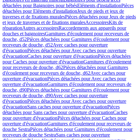
détachées pour Baignoires pour bébés
Eléments d'installation
Pièces
détachées pour Eléments d'installation
Jeux de pieds et jeux de
traverses et de fixations murales
Pièces détachées pour Jeux de pieds
et jeux de traverses et de fixations murales
Accessoires
Kits de
réparation
Autres accessoires
Raccordements aux appareils pour
douches et baignoires
Garnitures d'écoulement pour receveurs de
douche, d52
Pièces détachées pour Garnitures d'écoulement pour
receveurs de douche, d52
Avec caches pour ouverture
d'évacuation
Pièces détachées pour Avec caches pour ouverture
d'évacuation
Caches pour ouverture d'évacuation
Pièces détachées
pour Caches pour ouverture d'évacuation
Garnitures d'écoulement
pour receveurs de douche, d62
Pièces détachées pour Garnitures
d'écoulement pour receveurs de douche, d62
Avec caches pour
ouverture d'évacuation
Pièces détachées pour Avec caches pour
ouverture d'évacuation
Garnitures d'écoulement pour receveurs de
douche, d90
Pièces détachées pour Garnitures d'écoulement pour
receveurs de douche, d90
Avec caches pour ouverture
d'évacuation
Pièces détachées pour Avec caches pour ouverture
d'évacuation
Sans caches pour ouverture d'évacuation
Pièces
détachées pour Sans caches pour ouverture d'évacuation
Caches
pour ouverture d'évacuation
Pièces détachées pour Caches pour
ouverture d'évacuation
Garnitures d'écoulement pour receveurs de
douche Sestra
Pièces détachées pour Garnitures d'écoulement pour
receveurs de douche Sestra
Sans caches pour ouverture