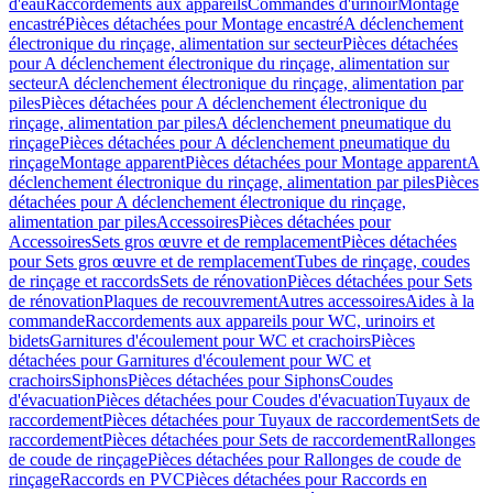
d'eau
Raccordements aux appareils
Commandes d'urinoir
Montage
encastré
Pièces détachées pour Montage encastré
A déclenchement
électronique du rinçage, alimentation sur secteur
Pièces détachées
pour A déclenchement électronique du rinçage, alimentation sur
secteur
A déclenchement électronique du rinçage, alimentation par
piles
Pièces détachées pour A déclenchement électronique du
rinçage, alimentation par piles
A déclenchement pneumatique du
rinçage
Pièces détachées pour A déclenchement pneumatique du
rinçage
Montage apparent
Pièces détachées pour Montage apparent
A
déclenchement électronique du rinçage, alimentation par piles
Pièces
détachées pour A déclenchement électronique du rinçage,
alimentation par piles
Accessoires
Pièces détachées pour
Accessoires
Sets gros œuvre et de remplacement
Pièces détachées
pour Sets gros œuvre et de remplacement
Tubes de rinçage, coudes
de rinçage et raccords
Sets de rénovation
Pièces détachées pour Sets
de rénovation
Plaques de recouvrement
Autres accessoires
Aides à la
commande
Raccordements aux appareils pour WC, urinoirs et
bidets
Garnitures d'écoulement pour WC et crachoirs
Pièces
détachées pour Garnitures d'écoulement pour WC et
crachoirs
Siphons
Pièces détachées pour Siphons
Coudes
d'évacuation
Pièces détachées pour Coudes d'évacuation
Tuyaux de
raccordement
Pièces détachées pour Tuyaux de raccordement
Sets de
raccordement
Pièces détachées pour Sets de raccordement
Rallonges
de coude de rinçage
Pièces détachées pour Rallonges de coude de
rinçage
Raccords en PVC
Pièces détachées pour Raccords en