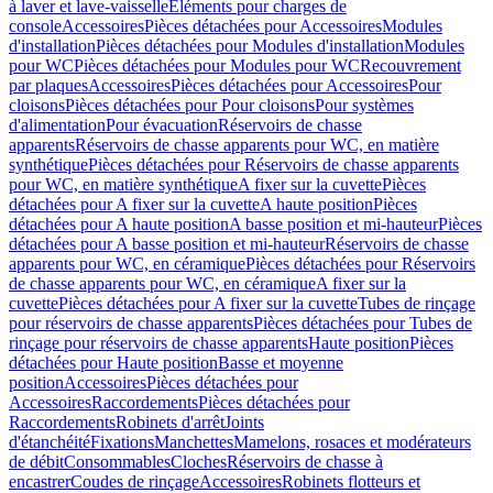
à laver et lave-vaisselle
Eléments pour charges de
console
Accessoires
Pièces détachées pour Accessoires
Modules
d'installation
Pièces détachées pour Modules d'installation
Modules
pour WC
Pièces détachées pour Modules pour WC
Recouvrement
par plaques
Accessoires
Pièces détachées pour Accessoires
Pour
cloisons
Pièces détachées pour Pour cloisons
Pour systèmes
d'alimentation
Pour évacuation
Réservoirs de chasse
apparents
Réservoirs de chasse apparents pour WC, en matière
synthétique
Pièces détachées pour Réservoirs de chasse apparents
pour WC, en matière synthétique
A fixer sur la cuvette
Pièces
détachées pour A fixer sur la cuvette
A haute position
Pièces
détachées pour A haute position
A basse position et mi-hauteur
Pièces
détachées pour A basse position et mi-hauteur
Réservoirs de chasse
apparents pour WC, en céramique
Pièces détachées pour Réservoirs
de chasse apparents pour WC, en céramique
A fixer sur la
cuvette
Pièces détachées pour A fixer sur la cuvette
Tubes de rinçage
pour réservoirs de chasse apparents
Pièces détachées pour Tubes de
rinçage pour réservoirs de chasse apparents
Haute position
Pièces
détachées pour Haute position
Basse et moyenne
position
Accessoires
Pièces détachées pour
Accessoires
Raccordements
Pièces détachées pour
Raccordements
Robinets d'arrêt
Joints
d'étanchéité
Fixations
Manchettes
Mamelons, rosaces et modérateurs
de débit
Consommables
Cloches
Réservoirs de chasse à
encastrer
Coudes de rinçage
Accessoires
Robinets flotteurs et