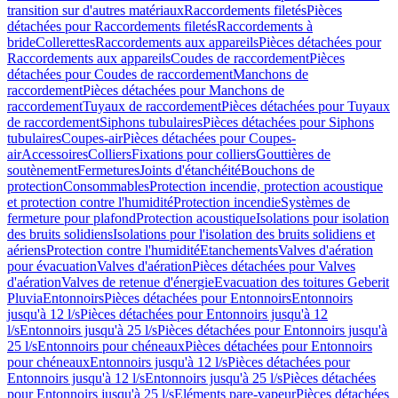
transition sur d'autres matériaux
Raccordements filetés
Pièces
détachées pour Raccordements filetés
Raccordements à
bride
Collerettes
Raccordements aux appareils
Pièces détachées pour
Raccordements aux appareils
Coudes de raccordement
Pièces
détachées pour Coudes de raccordement
Manchons de
raccordement
Pièces détachées pour Manchons de
raccordement
Tuyaux de raccordement
Pièces détachées pour Tuyaux
de raccordement
Siphons tubulaires
Pièces détachées pour Siphons
tubulaires
Coupes-air
Pièces détachées pour Coupes-
air
Accessoires
Colliers
Fixations pour colliers
Gouttières de
soutènement
Fermetures
Joints d'étanchéité
Bouchons de
protection
Consommables
Protection incendie, protection acoustique
et protection contre l'humidité
Protection incendie
Systèmes de
fermeture pour plafond
Protection acoustique
Isolations pour isolation
des bruits solidiens
Isolations pour l'isolation des bruits solidiens et
aériens
Protection contre l'humidité
Etanchements
Valves d'aération
pour évacuation
Valves d'aération
Pièces détachées pour Valves
d'aération
Valves de retenue d'énergie
Evacuation des toitures Geberit
Pluvia
Entonnoirs
Pièces détachées pour Entonnoirs
Entonnoirs
jusqu'à 12 l/s
Pièces détachées pour Entonnoirs jusqu'à 12
l/s
Entonnoirs jusqu'à 25 l/s
Pièces détachées pour Entonnoirs jusqu'à
25 l/s
Entonnoirs pour chéneaux
Pièces détachées pour Entonnoirs
pour chéneaux
Entonnoirs jusqu'à 12 l/s
Pièces détachées pour
Entonnoirs jusqu'à 12 l/s
Entonnoirs jusqu'à 25 l/s
Pièces détachées
pour Entonnoirs jusqu'à 25 l/s
Eléments pare-vapeur
Pièces détachées