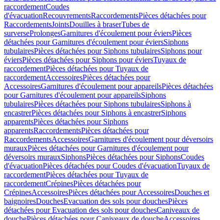
raccordement
Coudes
d'évacuation
Recouvrements
Raccordements
Pièces détachées pour
Raccordements
Joints
Douilles à braser
Tubes de
surverse
Prolonges
Garnitures d'écoulement pour éviers
Pièces
détachées pour Garnitures d'écoulement pour éviers
Siphons
tubulaires
Pièces détachées pour Siphons tubulaires
Siphons pour
éviers
Pièces détachées pour Siphons pour éviers
Tuyaux de
raccordement
Pièces détachées pour Tuyaux de
raccordement
Accessoires
Pièces détachées pour
Accessoires
Garnitures d'écoulement pour appareils
Pièces détachées
pour Garnitures d'écoulement pour appareils
Siphons
tubulaires
Pièces détachées pour Siphons tubulaires
Siphons à
encastrer
Pièces détachées pour Siphons à encastrer
Siphons
apparents
Pièces détachées pour Siphons
apparents
Raccordements
Pièces détachées pour
Raccordements
Accessoires
Garnitures d'écoulement pour déversoirs
muraux
Pièces détachées pour Garnitures d'écoulement pour
déversoirs muraux
Siphons
Pièces détachées pour Siphons
Coudes
d'évacuation
Pièces détachées pour Coudes d'évacuation
Tuyaux de
raccordement
Pièces détachées pour Tuyaux de
raccordement
Crépines
Pièces détachées pour
Crépines
Accessoires
Pièces détachées pour Accessoires
Douches et
baignoires
Douches
Evacuation des sols pour douches
Pièces
détachées pour Evacuation des sols pour douches
Caniveaux de
douche
Pièces détachées pour Caniveaux de douche
Accessoires