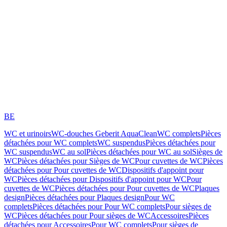
BE
WC et urinoirs
WC-douches Geberit AquaClean
WC complets
Pièces
détachées pour WC complets
WC suspendus
Pièces détachées pour
WC suspendus
WC au sol
Pièces détachées pour WC au sol
Sièges de
WC
Pièces détachées pour Sièges de WC
Pour cuvettes de WC
Pièces
détachées pour Pour cuvettes de WC
Dispositifs d'appoint pour
WC
Pièces détachées pour Dispositifs d'appoint pour WC
Pour
cuvettes de WC
Pièces détachées pour Pour cuvettes de WC
Plaques
design
Pièces détachées pour Plaques design
Pour WC
complets
Pièces détachées pour Pour WC complets
Pour sièges de
WC
Pièces détachées pour Pour sièges de WC
Accessoires
Pièces
détachées pour Accessoires
Pour WC complets
Pour sièges de