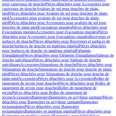
pour caniveaux de douche
Pièces détachées pour Accessoires pour
caniveaux de douche
Avaloirs de sol pour douches de plain-
pied
Pièces détachées pour Avaloirs de sol pour douches de plain-
pied
Accessoires pour avaloirs de sol pour douches de plain-
pied
Pièces détachées pour Accessoires pour avaloirs de sol pour
douches de plain-pied
Evacuations murales
Pièces détachées pour
Evacuations murales
Accessoires pour évacuations murales
Pièces
détachées pour Accessoires pour évacuations murales
Receveurs et
surfaces de douche
Pièces détachées pour Receveurs et surfaces de
douche
Surfaces de douche en matériau minéral
Pièces détachées
pour Surfaces de douche en matériau minéral
Eléments
d'installation
Pièces détachées pour Eléments d'installation
Siphons de
douche spécifiques
Pièces détachées pour Siphons de douche
spécifiques
Accessoires
Séparations de douche
Pièces détachées pour
Séparations de douche
Séparations de douche pour douche de plain-
pied
Pièces détachées pour Séparations de douche pour douche de
plain-pied
Accessoires
Pièces détachées pour Accessoires
Boîtes de
rangement de recoin pour douches
Pièces détachées pour Boîtes de
rangement de recoin pour douches
Boîtes de rangement de
recoin
Pièces détachées pour Boîtes de rangement de
recoin
Accessoires
Baignoires
Baignoires en acrylique sanitaire
Pièces
détachées pour Baignoires en acrylique sanitaire
Baignoires
rectangulaires
Pièces détachées pour Baignoires
rectangulaires
Baignoires en matériau minéral
Pièces détachées pour
Baignoires en matériau minéral
Baignoires pour bébés
Pièces