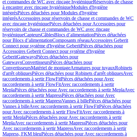
et commandes de WC avec rinçage hygiénique
Réservoirs de chasse
à encastrer avec rinçage hygiénique
Modules d'hygiène
intégrés
Pièces détachées pour Modules d'hygiène
intégrés
Accessoires pour réservoirs de chasse et commandes de WC
avec rinçage hygiénique
Pièces détachées pour Accessoires pour
réservoirs de chasse et commandes de WC avec rinçage
hygiénique
Capteurs
Câbles
Blocs d’alimentation
Pièces détachées
pour Blocs d’alimentation
Composants réseau
Accessoires Geberit
Connect pour système d'hygiène Geberit
Pièces détachées pour
Accessoires Geberit Connect pour système d'hygiène
Geberit
Gateways
Pièces détachées pour
Gateways
Convertisseurs
Pièces détachées pour
Convertisseurs
Matériel de montage
Armatures pour tuyaux
Robinets
d'arrêt obliques
Pièces détachées pour Robinets d'arrêt obliques
Avec
raccordements à sertir FlowFit
Pièces détachées pour Avec
raccordements à sertir FlowFit
Avec raccordements à sertir
Mepla
Pièces détachées pour Avec raccordements à sertir Mepla
Avec
raccordements à sertir Mapress
Pièces détachées pour Avec
raccordements à sertir Mapress
Vannes à bille
Pièces détachées pour
Vannes à bille
Avec raccordements à sertir FlowFit
Pièces détachées
pour Avec raccordements à sertir FlowFit
Avec raccordements à
sertir Mepla
Pièces détachées pour Avec raccordements à sertir
Mepla
Avec raccordements à sertir Mapress
Pièces détachées pour
Avec raccordements à sertir Mapress
Avec raccordements à sertir
Mapress, FKM bleu
Pièces détachées pour Avec raccordements à