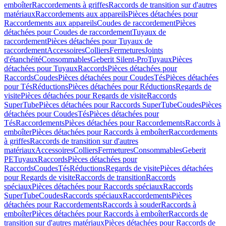
emboîter
Raccordements à griffes
Raccords de transition sur d'autres
matériaux
Raccordements aux appareils
Pièces détachées pour
Raccordements aux appareils
Coudes de raccordement
Pièces
détachées pour Coudes de raccordement
Tuyaux de
raccordement
Pièces détachées pour Tuyaux de
raccordement
Accessoires
Colliers
Fermetures
Joints
d'étanchéité
Consommables
Geberit Silent-Pro
Tuyaux
Pièces
détachées pour Tuyaux
Raccords
Pièces détachées pour
Raccords
Coudes
Pièces détachées pour Coudes
Tés
Pièces détachées
pour Tés
Réductions
Pièces détachées pour Réductions
Regards de
visite
Pièces détachées pour Regards de visite
Raccords
SuperTube
Pièces détachées pour Raccords SuperTube
Coudes
Pièces
détachées pour Coudes
Tés
Pièces détachées pour
Tés
Raccordements
Pièces détachées pour Raccordements
Raccords à
emboîter
Pièces détachées pour Raccords à emboîter
Raccordements
à griffes
Raccords de transition sur d'autres
matériaux
Accessoires
Colliers
Fermetures
Consommables
Geberit
PE
Tuyaux
Raccords
Pièces détachées pour
Raccords
Coudes
Tés
Réductions
Regards de visite
Pièces détachées
pour Regards de visite
Raccords de transition
Raccords
spéciaux
Pièces détachées pour Raccords spéciaux
Raccords
SuperTube
Coudes
Raccords spéciaux
Raccordements
Pièces
détachées pour Raccordements
Raccords à souder
Raccords à
emboîter
Pièces détachées pour Raccords à emboîter
Raccords de
transition sur d'autres matériaux
Pièces détachées pour Raccords de