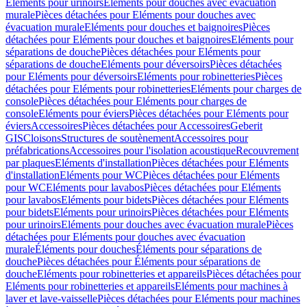
Eléments pour urinoirs
Eléments pour douches avec évacuation
murale
Pièces détachées pour Eléments pour douches avec
évacuation murale
Eléments pour douches et baignoires
Pièces
détachées pour Eléments pour douches et baignoires
Eléments pour
séparations de douche
Pièces détachées pour Eléments pour
séparations de douche
Eléments pour déversoirs
Pièces détachées
pour Eléments pour déversoirs
Eléments pour robinetteries
Pièces
détachées pour Eléments pour robinetteries
Eléments pour charges de
console
Pièces détachées pour Eléments pour charges de
console
Eléments pour éviers
Pièces détachées pour Eléments pour
éviers
Accessoires
Pièces détachées pour Accessoires
Geberit
GIS
Cloisons
Structures de soutènement
Accessoires pour
préfabrications
Accessoires pour l'isolation acoustique
Recouvrement
par plaques
Eléments d'installation
Pièces détachées pour Eléments
d'installation
Eléments pour WC
Pièces détachées pour Eléments
pour WC
Eléments pour lavabos
Pièces détachées pour Eléments
pour lavabos
Eléments pour bidets
Pièces détachées pour Eléments
pour bidets
Eléments pour urinoirs
Pièces détachées pour Eléments
pour urinoirs
Eléments pour douches avec évacuation murale
Pièces
détachées pour Eléments pour douches avec évacuation
murale
Éléments pour douches
Éléments pour séparations de
douche
Pièces détachées pour Éléments pour séparations de
douche
Eléments pour robinetteries et appareils
Pièces détachées pour
Eléments pour robinetteries et appareils
Eléments pour machines à
laver et lave-vaisselle
Pièces détachées pour Eléments pour machines