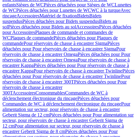
enfants
Sièges de WC
Pièces détachées pour Sièges de WC
Lunettes
de WC
Pièces détachées pour Lunettes de WC
WC à la turque
Avec
rinçage
Accessoires
Matériel de fixation
Bidets
Bidets
suspendus
Pièces détachées pour Bidets suspendus
Bidets au
sol
Pièces détachées pour Bidets au sol
Accessoires
Pièces détachées
pour Accessoires
Plaques de commande et commandes de
WC
Plaques de commande
Pièces détachées pour Plaques de
commande
Pour réservoirs de chasse à encastrer Sigma
Pièces
détachées pour Pour réservoirs de chasse à encastrer Sigma
Pour
réservoirs de chasse à encastrer Omega
Pièces détachées pour Pour
réservoirs de chasse à encastrer Omega
Pour réservoirs de chasse à
encastrer Kappa
Pièces détachées pour Pour réservoirs de chasse à
encastrer Kappa
Pour réservoirs de chasse à encastrer Twinline
Pièces
détachées pour Pour réservoirs de chasse à encastrer Twinline
Pour
réservoirs de chasse à encastrer 300T
Pièces détachées pour Pour
réservoirs de chasse à encastrer
300T
Accessoires
Consommables
Commandes de WC à
déclenchement électronique du rinçage
Pièces détachées pour
Commandes de WC à déclenchement électronique du rinçage
Pour
alimentation sur secteur, pour réservoirs de chasse à encastrer
Geberit Sigma de 12 cm
Pièces détachées pour Pour alimentation sur
secteur, pour réservoirs de chasse à encastrer Geberit Sigma de
12 cm
Pour alimentation sur secteur, pour réservoirs de chasse à
encastrer Geberit Sigma de 8 cm
Pièces détachées pour Pour
alimentation sur secteur, pour réservoirs de chasse à encastrer