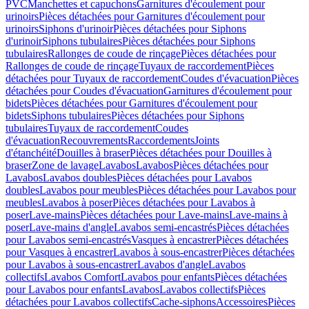
PVC
Manchettes et capuchons
Garnitures d'écoulement pour
urinoirs
Pièces détachées pour Garnitures d'écoulement pour
urinoirs
Siphons d'urinoir
Pièces détachées pour Siphons
d'urinoir
Siphons tubulaires
Pièces détachées pour Siphons
tubulaires
Rallonges de coude de rinçage
Pièces détachées pour
Rallonges de coude de rinçage
Tuyaux de raccordement
Pièces
détachées pour Tuyaux de raccordement
Coudes d'évacuation
Pièces
détachées pour Coudes d'évacuation
Garnitures d'écoulement pour
bidets
Pièces détachées pour Garnitures d'écoulement pour
bidets
Siphons tubulaires
Pièces détachées pour Siphons
tubulaires
Tuyaux de raccordement
Coudes
d'évacuation
Recouvrements
Raccordements
Joints
d'étanchéité
Douilles à braser
Pièces détachées pour Douilles à
braser
Zone de lavage
Lavabos
Lavabos
Pièces détachées pour
Lavabos
Lavabos doubles
Pièces détachées pour Lavabos
doubles
Lavabos pour meubles
Pièces détachées pour Lavabos pour
meubles
Lavabos à poser
Pièces détachées pour Lavabos à
poser
Lave-mains
Pièces détachées pour Lave-mains
Lave-mains à
poser
Lave-mains d'angle
Lavabos semi-encastrés
Pièces détachées
pour Lavabos semi-encastrés
Vasques à encastrer
Pièces détachées
pour Vasques à encastrer
Lavabos à sous-encastrer
Pièces détachées
pour Lavabos à sous-encastrer
Lavabos d'angle
Lavabos
collectifs
Lavabos Comfort
Lavabos pour enfants
Pièces détachées
pour Lavabos pour enfants
Lavabos
Lavabos collectifs
Pièces
détachées pour Lavabos collectifs
Cache-siphons
Accessoires
Pièces