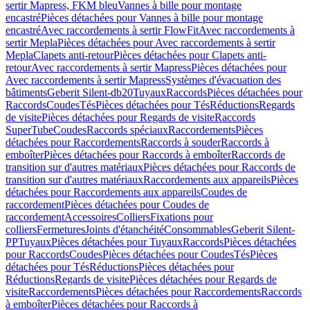
sertir Mapress, FKM bleu
Vannes à bille pour montage
encastré
Pièces détachées pour Vannes à bille pour montage
encastré
Avec raccordements à sertir FlowFit
Avec raccordements à
sertir Mepla
Pièces détachées pour Avec raccordements à sertir
Mepla
Clapets anti-retour
Pièces détachées pour Clapets anti-
retour
Avec raccordements à sertir Mapress
Pièces détachées pour
Avec raccordements à sertir Mapress
Systèmes d'évacuation des
bâtiments
Geberit Silent-db20
Tuyaux
Raccords
Pièces détachées pour
Raccords
Coudes
Tés
Pièces détachées pour Tés
Réductions
Regards
de visite
Pièces détachées pour Regards de visite
Raccords
SuperTube
Coudes
Raccords spéciaux
Raccordements
Pièces
détachées pour Raccordements
Raccords à souder
Raccords à
emboîter
Pièces détachées pour Raccords à emboîter
Raccords de
transition sur d'autres matériaux
Pièces détachées pour Raccords de
transition sur d'autres matériaux
Raccordements aux appareils
Pièces
détachées pour Raccordements aux appareils
Coudes de
raccordement
Pièces détachées pour Coudes de
raccordement
Accessoires
Colliers
Fixations pour
colliers
Fermetures
Joints d'étanchéité
Consommables
Geberit Silent-
PP
Tuyaux
Pièces détachées pour Tuyaux
Raccords
Pièces détachées
pour Raccords
Coudes
Pièces détachées pour Coudes
Tés
Pièces
détachées pour Tés
Réductions
Pièces détachées pour
Réductions
Regards de visite
Pièces détachées pour Regards de
visite
Raccordements
Pièces détachées pour Raccordements
Raccords
à emboîter
Pièces détachées pour Raccords à