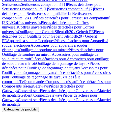
Sertisseuses
Sertisseuses compatibilité [1]
Pièces détachées pour
Sertisseuses compatibilité [1]
Sertisseuses compatibilité [2]
Pièces
détachées pour Sertisseuses compatibilité [2]
Sertisseuses
compatibilité [2XL]
Pièces détachées pour Sertisseuses compatibilité
[2XL]
Coffres universels
Pièces détachées pour Coffres
universels
Coffres universels
Pièces détachées pour Coffres
universels
Outillage pour Geberit Silent-db20 / Geberit PE
Pièces
détachées pour Outillage pour Geberit Silent-db20 / Geberit
PE
Appareils à souder électriques
Pièces détachées pour Appareils à
souder électriques
Accessoires pour appareils à souder
électriques
Outillage de soudure au mirroir
Pièces détachées pour
Outillage de soudure au mirroir
Accessoires pour outillage de
soudure au mirroir
Pièces détachées pour Accessoires pour outillage
de soudure au mirroir
Outillage de façonnage de tuyaux
Pièces
détachées pour Outillage de façonnage de tuyaux
Accessoires pour
l'outillage de façonnage de tuyaux
Pièces détachées pour Accessoires
pour l'outillage de façonnage de tuyaux
Aides à la
commande
Télécommandes
Composants réseau
Pièces détachées pour
Composants réseau
Gateways
Pièces détachées pour
Gateways
Convertisseur
Pièces détachées pour Convertisseur
Matériel
de montage
Geberit Connect
Gateways
Pièces détachées pour
Gateways
Convertisseur
Pièces détachées pour Convertisseur
Matériel
de montage
Catégories de produits