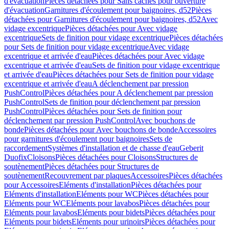
d'évacuation
Pièces détachées pour Sans caches pour ouverture
d'évacuation
Garnitures d'écoulement pour baignoires, d52
Pièces
détachées pour Garnitures d'écoulement pour baignoires, d52
Avec
vidage excentrique
Pièces détachées pour Avec vidage
excentrique
Sets de finition pour vidage excentrique
Pièces détachées
pour Sets de finition pour vidage excentrique
Avec vidage
excentrique et arrivée d'eau
Pièces détachées pour Avec vidage
excentrique et arrivée d'eau
Sets de finition pour vidage excentrique
et arrivée d'eau
Pièces détachées pour Sets de finition pour vidage
excentrique et arrivée d'eau
A déclenchement par pression
PushControl
Pièces détachées pour A déclenchement par pression
PushControl
Sets de finition pour déclenchement par pression
PushControl
Pièces détachées pour Sets de finition pour
déclenchement par pression PushControl
Avec bouchons de
bonde
Pièces détachées pour Avec bouchons de bonde
Accessoires
pour garnitures d'écoulement pour baignoires
Sets de
raccordement
Systèmes d'installation et de chasse d'eau
Geberit
Duofix
Cloisons
Pièces détachées pour Cloisons
Structures de
soutènement
Pièces détachées pour Structures de
soutènement
Recouvrement par plaques
Accessoires
Pièces détachées
pour Accessoires
Eléments d'installation
Pièces détachées pour
Eléments d'installation
Eléments pour WC
Pièces détachées pour
Eléments pour WC
Eléments pour lavabos
Pièces détachées pour
Eléments pour lavabos
Eléments pour bidets
Pièces détachées pour
Eléments pour bidets
Eléments pour urinoirs
Pièces détachées pour