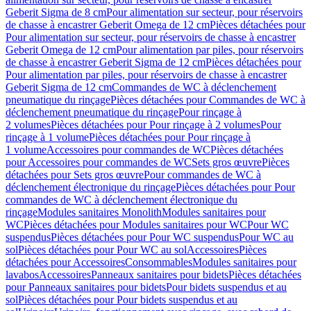
Geberit Sigma de 8 cm
Pour alimentation sur secteur, pour réservoirs
de chasse à encastrer Geberit Omega de 12 cm
Pièces détachées pour
Pour alimentation sur secteur, pour réservoirs de chasse à encastrer
Geberit Omega de 12 cm
Pour alimentation par piles, pour réservoirs
de chasse à encastrer Geberit Sigma de 12 cm
Pièces détachées pour
Pour alimentation par piles, pour réservoirs de chasse à encastrer
Geberit Sigma de 12 cm
Commandes de WC à déclenchement
pneumatique du rinçage
Pièces détachées pour Commandes de WC à
déclenchement pneumatique du rinçage
Pour rinçage à
2 volumes
Pièces détachées pour Pour rinçage à 2 volumes
Pour
rinçage à 1 volume
Pièces détachées pour Pour rinçage à
1 volume
Accessoires pour commandes de WC
Pièces détachées
pour Accessoires pour commandes de WC
Sets gros œuvre
Pièces
détachées pour Sets gros œuvre
Pour commandes de WC à
déclenchement électronique du rinçage
Pièces détachées pour Pour
commandes de WC à déclenchement électronique du
rinçage
Modules sanitaires Monolith
Modules sanitaires pour
WC
Pièces détachées pour Modules sanitaires pour WC
Pour WC
suspendus
Pièces détachées pour Pour WC suspendus
Pour WC au
sol
Pièces détachées pour Pour WC au sol
Accessoires
Pièces
détachées pour Accessoires
Consommables
Modules sanitaires pour
lavabos
Accessoires
Panneaux sanitaires pour bidets
Pièces détachées
pour Panneaux sanitaires pour bidets
Pour bidets suspendus et au
sol
Pièces détachées pour Pour bidets suspendus et au