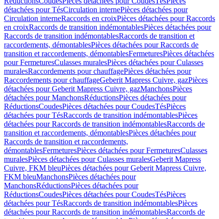
Réductions
Coudes
Pièces détachées pour Coudes
Tés
Pièces
détachées pour Tés
Circulation interne
Pièces détachées pour
Circulation interne
Raccords en croix
Pièces détachées pour Raccords
en croix
Raccords de transition indémontables
Pièces détachées pour
Raccords de transition indémontables
Raccords de transition et
raccordements, démontables
Pièces détachées pour Raccords de
transition et raccordements, démontables
Fermetures
Pièces détachées
pour Fermetures
Culasses murales
Pièces détachées pour Culasses
murales
Raccordements pour chauffage
Pièces détachées pour
Raccordements pour chauffage
Geberit Mapress Cuivre, gaz
Pièces
détachées pour Geberit Mapress Cuivre, gaz
Manchons
Pièces
détachées pour Manchons
Réductions
Pièces détachées pour
Réductions
Coudes
Pièces détachées pour Coudes
Tés
Pièces
détachées pour Tés
Raccords de transition indémontables
Pièces
détachées pour Raccords de transition indémontables
Raccords de
transition et raccordements, démontables
Pièces détachées pour
Raccords de transition et raccordements,
démontables
Fermetures
Pièces détachées pour Fermetures
Culasses
murales
Pièces détachées pour Culasses murales
Geberit Mapress
Cuivre, FKM bleu
Pièces détachées pour Geberit Mapress Cuivre,
FKM bleu
Manchons
Pièces détachées pour
Manchons
Réductions
Pièces détachées pour
Réductions
Coudes
Pièces détachées pour Coudes
Tés
Pièces
détachées pour Tés
Raccords de transition indémontables
Pièces
détachées pour Raccords de transition indémontables
Raccords de