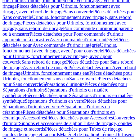
sol
Urinoirs
Urinoirs, fonctionnement avec rinçage, avec rebord de
rinçage
Pièces détachées pour Urinoirs, fonctionnement avec
rinçage, avec rebord de rinçage
Sans couvercle
Pièces détachées pour
Sans couvercle
Urinoirs, fonctionnement avec rinçage, sans rebord
de rinçage
Pièces détachées pour Urinoirs, fonctionnement avec
rinçage, sans rebord de rinçage
Pour commande d'urinoir apparente
ou à encastrer
Pièces détachées pour Pour commande d'urinoir
apparente ou à encastrer
Avec commande d'urinoir intégrée
Pièces
détachées pour Avec commande d'urinoir intégrée
Urinoirs,
fonctionnement avec rinçage, avec / pour couvercle
Pièces détachées
pour Urinoirs, fonctionnement avec rinçage, avec / pour
couvercle
Sans rebord de rinçage
Pièces détachées pour Sans rebord
de rinçage
Avec rebord de rinçage
Pièces détachées pour Avec rebord
de rinçage
Urinoirs, fonctionnement sans eau
Pièces détachées pour
Urinoirs, fonctionnement sans eau
Sans couvercle
Pièces détachées
pour Sans couvercle
Séparations d'urinoirs
Pièces détachées pour
Séparations d'urinoirs
Séparations d'urinoirs en matière
synthétique
Pièces détachées pour Séparations d'urinoirs en matière
synthétique
Séparations d'urinoirs en verre
Pièces détachées pour
Séparations d'urinoirs en verre
Séparations d'urinoirs en
céramique
Pièces détachées pour Séparations d'urinoirs en
céramique
Accessoires
Pièces détachées pour Accessoires
Couvercles
d'urinoir
Siphons et accessoires de siphon
Tubes de rinçage, coudes
de rinçage et raccords
Pièces détachées pour Tubes de rinçage,
coudes de rinçage et raccords
Matériel de fixation
Crépines
Diffuseur