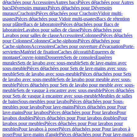
détachées pour Accessoires
Autres bacs
Pièces détachées pour Autres
bacs
Déversoirs muraux
Pièces détachées pour Déversoirs
muraux
Crachoirs
Pièces détachées pour Crachoirs
Vidoir multi-
usages
Pièces détachées pour Vidoir multi-usages
Bacs de rétention
pour plâtre
Bacs de laboratoire
Pièces détachées pour Bacs de
laboratoire
Lavabos pour salles de classe
Pièces détachées pour
Lavabos pour salles de classe
Accessoires
Colonnes
Pièces détachées
pour Colonnes
Colonnes
Cache-siphons
Pièces détachées pour
Cache-siphons
Accessoires
Caches pour ouverture d'évacuation
Porte-
serviettes
Matériel de fixation
Caches décoratifs
Equerres de
montage
Couvre-joints
Dosserets
Sets de consoles
Etagères
murales
Sets de lavabo avec sous-meuble
Sets de lave-mains avec
sous-meuble
Pièces détachées pour Sets de lave-mains avec sous-
meuble
Sets de lavabo avec sous-meuble
Pièces détachées pour Sets
de lavabo avec sous-meuble
Sets de lavabo pour meuble avec sous-
meuble
Pièces détachées pour Sets de lavabo pour meuble avec sous-
meuble
Sets de vasque à encastrer avec sous-meuble
Pièces détachées
pour Sets de vasque à encastrer avec sous-meuble
Meubles de salles
de bains
Sous-meubles pour lavabo
Pièces détachées pour Sous-
meubles pour lavabo
Pour lave-mains
Pièces détachées pour Pour
lave-mains
Pour lavabos
Pièces détachées pour Pour lavabos
Pour
lavabos doubles
Pièces détachées pour Pour lavabos doubles
Pour
lavabos pour meubles
Pièces détachées pour Pour lavabos pour
meubles
Pour lavabos à poser
Pièces détachées pour Pour lavabos à
poser
Pour lave-mains d'angle
Pièces détachées pour Pour lave-mains