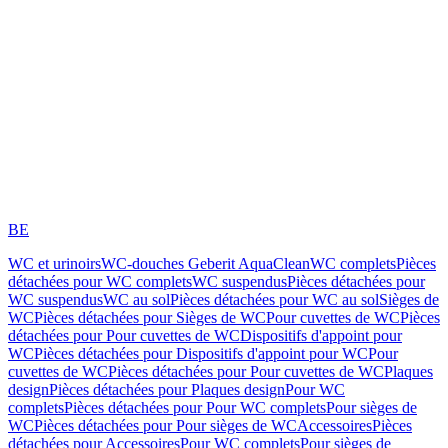
BE
WC et urinoirs
WC-douches Geberit AquaClean
WC complets
Pièces
détachées pour WC complets
WC suspendus
Pièces détachées pour
WC suspendus
WC au sol
Pièces détachées pour WC au sol
Sièges de
WC
Pièces détachées pour Sièges de WC
Pour cuvettes de WC
Pièces
détachées pour Pour cuvettes de WC
Dispositifs d'appoint pour
WC
Pièces détachées pour Dispositifs d'appoint pour WC
Pour
cuvettes de WC
Pièces détachées pour Pour cuvettes de WC
Plaques
design
Pièces détachées pour Plaques design
Pour WC
complets
Pièces détachées pour Pour WC complets
Pour sièges de
WC
Pièces détachées pour Pour sièges de WC
Accessoires
Pièces
détachées pour Accessoires
Pour WC complets
Pour sièges de