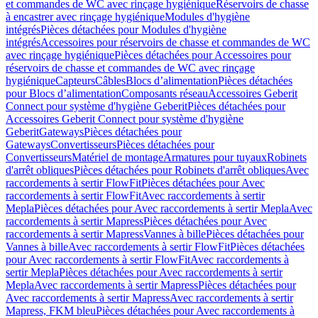
et commandes de WC avec rinçage hygiénique
Réservoirs de chasse
à encastrer avec rinçage hygiénique
Modules d'hygiène
intégrés
Pièces détachées pour Modules d'hygiène
intégrés
Accessoires pour réservoirs de chasse et commandes de WC
avec rinçage hygiénique
Pièces détachées pour Accessoires pour
réservoirs de chasse et commandes de WC avec rinçage
hygiénique
Capteurs
Câbles
Blocs d’alimentation
Pièces détachées
pour Blocs d’alimentation
Composants réseau
Accessoires Geberit
Connect pour système d'hygiène Geberit
Pièces détachées pour
Accessoires Geberit Connect pour système d'hygiène
Geberit
Gateways
Pièces détachées pour
Gateways
Convertisseurs
Pièces détachées pour
Convertisseurs
Matériel de montage
Armatures pour tuyaux
Robinets
d'arrêt obliques
Pièces détachées pour Robinets d'arrêt obliques
Avec
raccordements à sertir FlowFit
Pièces détachées pour Avec
raccordements à sertir FlowFit
Avec raccordements à sertir
Mepla
Pièces détachées pour Avec raccordements à sertir Mepla
Avec
raccordements à sertir Mapress
Pièces détachées pour Avec
raccordements à sertir Mapress
Vannes à bille
Pièces détachées pour
Vannes à bille
Avec raccordements à sertir FlowFit
Pièces détachées
pour Avec raccordements à sertir FlowFit
Avec raccordements à
sertir Mepla
Pièces détachées pour Avec raccordements à sertir
Mepla
Avec raccordements à sertir Mapress
Pièces détachées pour
Avec raccordements à sertir Mapress
Avec raccordements à sertir
Mapress, FKM bleu
Pièces détachées pour Avec raccordements à