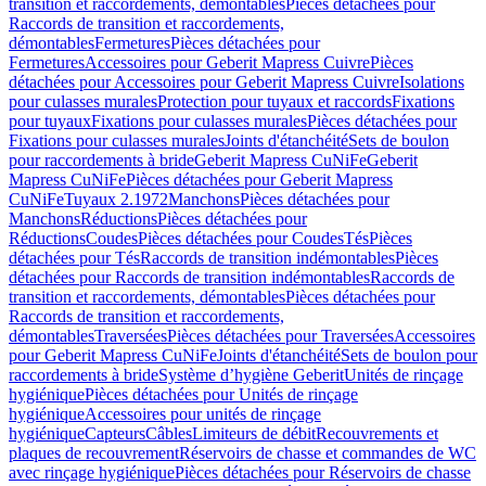
transition et raccordements, démontables
Pièces détachées pour
Raccords de transition et raccordements,
démontables
Fermetures
Pièces détachées pour
Fermetures
Accessoires pour Geberit Mapress Cuivre
Pièces
détachées pour Accessoires pour Geberit Mapress Cuivre
Isolations
pour culasses murales
Protection pour tuyaux et raccords
Fixations
pour tuyaux
Fixations pour culasses murales
Pièces détachées pour
Fixations pour culasses murales
Joints d'étanchéité
Sets de boulon
pour raccordements à bride
Geberit Mapress CuNiFe
Geberit
Mapress CuNiFe
Pièces détachées pour Geberit Mapress
CuNiFe
Tuyaux 2.1972
Manchons
Pièces détachées pour
Manchons
Réductions
Pièces détachées pour
Réductions
Coudes
Pièces détachées pour Coudes
Tés
Pièces
détachées pour Tés
Raccords de transition indémontables
Pièces
détachées pour Raccords de transition indémontables
Raccords de
transition et raccordements, démontables
Pièces détachées pour
Raccords de transition et raccordements,
démontables
Traversées
Pièces détachées pour Traversées
Accessoires
pour Geberit Mapress CuNiFe
Joints d'étanchéité
Sets de boulon pour
raccordements à bride
Système d’hygiène Geberit
Unités de rinçage
hygiénique
Pièces détachées pour Unités de rinçage
hygiénique
Accessoires pour unités de rinçage
hygiénique
Capteurs
Câbles
Limiteurs de débit
Recouvrements et
plaques de recouvrement
Réservoirs de chasse et commandes de WC
avec rinçage hygiénique
Pièces détachées pour Réservoirs de chasse