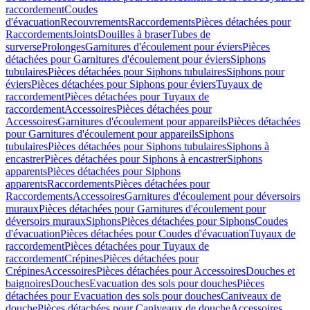
raccordement
Coudes
d'évacuation
Recouvrements
Raccordements
Pièces détachées pour
Raccordements
Joints
Douilles à braser
Tubes de
surverse
Prolonges
Garnitures d'écoulement pour éviers
Pièces
détachées pour Garnitures d'écoulement pour éviers
Siphons
tubulaires
Pièces détachées pour Siphons tubulaires
Siphons pour
éviers
Pièces détachées pour Siphons pour éviers
Tuyaux de
raccordement
Pièces détachées pour Tuyaux de
raccordement
Accessoires
Pièces détachées pour
Accessoires
Garnitures d'écoulement pour appareils
Pièces détachées
pour Garnitures d'écoulement pour appareils
Siphons
tubulaires
Pièces détachées pour Siphons tubulaires
Siphons à
encastrer
Pièces détachées pour Siphons à encastrer
Siphons
apparents
Pièces détachées pour Siphons
apparents
Raccordements
Pièces détachées pour
Raccordements
Accessoires
Garnitures d'écoulement pour déversoirs
muraux
Pièces détachées pour Garnitures d'écoulement pour
déversoirs muraux
Siphons
Pièces détachées pour Siphons
Coudes
d'évacuation
Pièces détachées pour Coudes d'évacuation
Tuyaux de
raccordement
Pièces détachées pour Tuyaux de
raccordement
Crépines
Pièces détachées pour
Crépines
Accessoires
Pièces détachées pour Accessoires
Douches et
baignoires
Douches
Evacuation des sols pour douches
Pièces
détachées pour Evacuation des sols pour douches
Caniveaux de
douche
Pièces détachées pour Caniveaux de douche
Accessoires