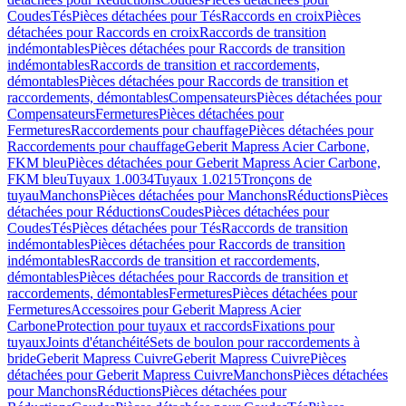
Coudes
Tés
Pièces détachées pour Tés
Raccords en croix
Pièces
détachées pour Raccords en croix
Raccords de transition
indémontables
Pièces détachées pour Raccords de transition
indémontables
Raccords de transition et raccordements,
démontables
Pièces détachées pour Raccords de transition et
raccordements, démontables
Compensateurs
Pièces détachées pour
Compensateurs
Fermetures
Pièces détachées pour
Fermetures
Raccordements pour chauffage
Pièces détachées pour
Raccordements pour chauffage
Geberit Mapress Acier Carbone,
FKM bleu
Pièces détachées pour Geberit Mapress Acier Carbone,
FKM bleu
Tuyaux 1.0034
Tuyaux 1.0215
Tronçons de
tuyau
Manchons
Pièces détachées pour Manchons
Réductions
Pièces
détachées pour Réductions
Coudes
Pièces détachées pour
Coudes
Tés
Pièces détachées pour Tés
Raccords de transition
indémontables
Pièces détachées pour Raccords de transition
indémontables
Raccords de transition et raccordements,
démontables
Pièces détachées pour Raccords de transition et
raccordements, démontables
Fermetures
Pièces détachées pour
Fermetures
Accessoires pour Geberit Mapress Acier
Carbone
Protection pour tuyaux et raccords
Fixations pour
tuyaux
Joints d'étanchéité
Sets de boulon pour raccordements à
bride
Geberit Mapress Cuivre
Geberit Mapress Cuivre
Pièces
détachées pour Geberit Mapress Cuivre
Manchons
Pièces détachées
pour Manchons
Réductions
Pièces détachées pour