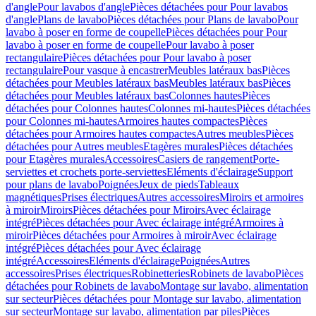
d'angle
Pour lavabos d'angle
Pièces détachées pour Pour lavabos
d'angle
Plans de lavabo
Pièces détachées pour Plans de lavabo
Pour
lavabo à poser en forme de coupelle
Pièces détachées pour Pour
lavabo à poser en forme de coupelle
Pour lavabo à poser
rectangulaire
Pièces détachées pour Pour lavabo à poser
rectangulaire
Pour vasque à encastrer
Meubles latéraux bas
Pièces
détachées pour Meubles latéraux bas
Meubles latéraux bas
Pièces
détachées pour Meubles latéraux bas
Colonnes hautes
Pièces
détachées pour Colonnes hautes
Colonnes mi-hautes
Pièces détachées
pour Colonnes mi-hautes
Armoires hautes compactes
Pièces
détachées pour Armoires hautes compactes
Autres meubles
Pièces
détachées pour Autres meubles
Etagères murales
Pièces détachées
pour Etagères murales
Accessoires
Casiers de rangement
Porte-
serviettes et crochets porte-serviettes
Eléments d'éclairage
Support
pour plans de lavabo
Poignées
Jeux de pieds
Tableaux
magnétiques
Prises électriques
Autres accessoires
Miroirs et armoires
à miroir
Miroirs
Pièces détachées pour Miroirs
Avec éclairage
intégré
Pièces détachées pour Avec éclairage intégré
Armoires à
miroir
Pièces détachées pour Armoires à miroir
Avec éclairage
intégré
Pièces détachées pour Avec éclairage
intégré
Accessoires
Eléments d'éclairage
Poignées
Autres
accessoires
Prises électriques
Robinetteries
Robinets de lavabo
Pièces
détachées pour Robinets de lavabo
Montage sur lavabo, alimentation
sur secteur
Pièces détachées pour Montage sur lavabo, alimentation
sur secteur
Montage sur lavabo, alimentation par piles
Pièces