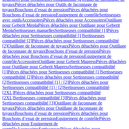
tuyaux
Pièces détachées pour Outils de façonnage de
tuyaux
Bouchons d’essai de pression
Pièces détachées pour
Bouchons d’essai de pression
Equipement de contrôle
Sertisseuses
avec outils
Accessoires
Pièces détachées pour Accessoires
Outillage
pour Geberit Mepla
Pièces détachées pour Outillage pour Geberit
Mepla
Sertisseuses manuelles
Sertisseuses compatibilité [1]
Pièces
détachées pour Sertisseuses compatibilité [1]
Sertisseuses
compatibilité [2]
Pièces détachées pour Sertisseuses compatibilité
[2]
Outillage de façonnage de tuyaux
Pièces détachées pour Outillage
de façonnage de tuyaux
Bouchons d’essai de pression
Pièces
détachées pour Bouchons d’essai de pression
Equipement de
contrôle
Accessoires
Outillage pour Geberit Mapress
Pièces détachées
pour Outillage pour Geberit Mapress
Sertisseuses compatibilité
[1]
Pièces détachées pour Sertisseuses compatibilité [1]
Sertisseuses
compatibilité [2]
Pièces détachées pour Sertisseuses compatibilité
[2]
Sertisseuses compatibilité [1] / [2]
Pièces détachées pour
Sertisseuses compatibilité [1] / [2]
Sertisseuses compatibilité
[2XL]
Pièces détachées pour Sertisseuses compatibilité
[2XL]
Sertisseuses compatibilité [3]
Pièces détachées pour
Sertisseuses compatibilité [3]
Outillage de façonnage de
tuyaux
Pièces détachées pour Outillage de façonnage de
tuyaux
Bouchons d’essai de pression
Pièces détachées pour
Bouchons d’essai de pression
Equipement de contrôle
Pièces
détachées pour Equipement de
contrôle
Accessoires
Sertisseuses
Pièces détachées pour