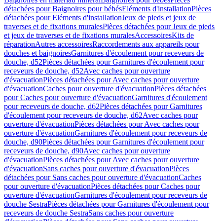
détachées pour Baignoires pour bébés
Eléments d'installation
Pièces
détachées pour Eléments d'installation
Jeux de pieds et jeux de
traverses et de fixations murales
Pièces détachées pour Jeux de pieds
et jeux de traverses et de fixations murales
Accessoires
Kits de
réparation
Autres accessoires
Raccordements aux appareils pour
douches et baignoires
Garnitures d'écoulement pour receveurs de
douche, d52
Pièces détachées pour Garnitures d'écoulement pour
receveurs de douche, d52
Avec caches pour ouverture
d'évacuation
Pièces détachées pour Avec caches pour ouverture
d'évacuation
Caches pour ouverture d'évacuation
Pièces détachées
pour Caches pour ouverture d'évacuation
Garnitures d'écoulement
pour receveurs de douche, d62
Pièces détachées pour Garnitures
d'écoulement pour receveurs de douche, d62
Avec caches pour
ouverture d'évacuation
Pièces détachées pour Avec caches pour
ouverture d'évacuation
Garnitures d'écoulement pour receveurs de
douche, d90
Pièces détachées pour Garnitures d'écoulement pour
receveurs de douche, d90
Avec caches pour ouverture
d'évacuation
Pièces détachées pour Avec caches pour ouverture
d'évacuation
Sans caches pour ouverture d'évacuation
Pièces
détachées pour Sans caches pour ouverture d'évacuation
Caches
pour ouverture d'évacuation
Pièces détachées pour Caches pour
ouverture d'évacuation
Garnitures d'écoulement pour receveurs de
douche Sestra
Pièces détachées pour Garnitures d'écoulement pour
receveurs de douche Sestra
Sans caches pour ouverture