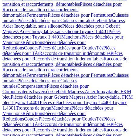
transition et raccordements, démontables
Pièces détachées pour
Raccords de transition et raccordements,
démontables
Fermetures
Pièces détachées pour Fermetures
Culasses
murales
Pièces détachées pour Culasses murales
Geberit Mapress
Acier Inoxydable, sans silicone
Pièces détachées pour Geberit
Mapress Acier Inoxydable, sans silicone
Tuyaux 1.4401
Pièces
détachées pour Tuyaux 1.4401
Manchons
Pièces détachées pour
Manchons
Réductions
Pièces détachées pour
Réductions
Coudes
Pièces détachées pour Coudes
Tés
Pièces
détachées pour Tés
Raccords de transition indémontables
Pièces
détachées pour Raccords de transition indémontables
Raccords de
transition et raccordements, démontables
Pièces détachées pour
Raccords de transition et raccordements,
démontables
Fermetures
Pièces détachées pour Fermetures
Culasses
murales
Pièces détachées pour Culasses
murales
Compensateurs
Pièces détachées pour
Compensateurs
Traversées
Geberit Mapress Acier Inoxydable, FKM
bleu
Pièces détachées pour Geberit Mapress Acier Inoxydable, FKM
bleu
Tuyaux 1.4401
Pièces détachées pour Tuyaux 1.4401
Tuyaux
1.4301
Tronçons de tuyau
Manchons
Pièces détachées pour
Manchons
Réductions
Pièces détachées pour
Réductions
Coudes
Pièces détachées pour Coudes
Tés
Pièces
détachées pour Tés
Raccords de transition indémontables
Pièces
détachées pour Raccords de transition indémontables
Raccords de
transition et raccordements, démontables
Pièces détachées pour