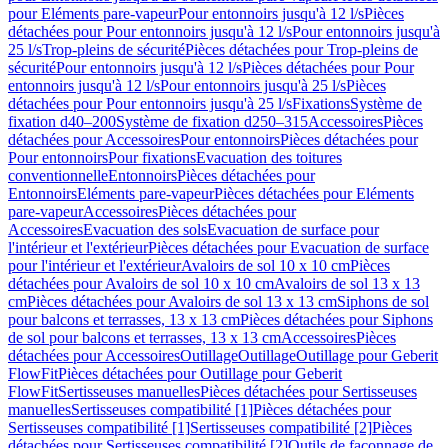
pour Eléments pare-vapeur
Pour entonnoirs jusqu'à 12 l/s
Pièces
détachées pour Pour entonnoirs jusqu'à 12 l/s
Pour entonnoirs jusqu'à
25 l/s
Trop-pleins de sécurité
Pièces détachées pour Trop-pleins de
sécurité
Pour entonnoirs jusqu'à 12 l/s
Pièces détachées pour Pour
entonnoirs jusqu'à 12 l/s
Pour entonnoirs jusqu'à 25 l/s
Pièces
détachées pour Pour entonnoirs jusqu'à 25 l/s
Fixations
Système de
fixation d40–200
Système de fixation d250–315
Accessoires
Pièces
détachées pour Accessoires
Pour entonnoirs
Pièces détachées pour
Pour entonnoirs
Pour fixations
Evacuation des toitures
conventionnelle
Entonnoirs
Pièces détachées pour
Entonnoirs
Eléments pare-vapeur
Pièces détachées pour Eléments
pare-vapeur
Accessoires
Pièces détachées pour
Accessoires
Evacuation des sols
Evacuation de surface pour
l'intérieur et l'extérieur
Pièces détachées pour Evacuation de surface
pour l'intérieur et l'extérieur
Avaloirs de sol 10 x 10 cm
Pièces
détachées pour Avaloirs de sol 10 x 10 cm
Avaloirs de sol 13 x 13
cm
Pièces détachées pour Avaloirs de sol 13 x 13 cm
Siphons de sol
pour balcons et terrasses, 13 x 13 cm
Pièces détachées pour Siphons
de sol pour balcons et terrasses, 13 x 13 cm
Accessoires
Pièces
détachées pour Accessoires
Outillage
Outillage
Outillage pour Geberit
FlowFit
Pièces détachées pour Outillage pour Geberit
FlowFit
Sertisseuses manuelles
Pièces détachées pour Sertisseuses
manuelles
Sertisseuses compatibilité [1]
Pièces détachées pour
Sertisseuses compatibilité [1]
Sertisseuses compatibilité [2]
Pièces
détachées pour Sertisseuses compatibilité [2]
Outils de façonnage de