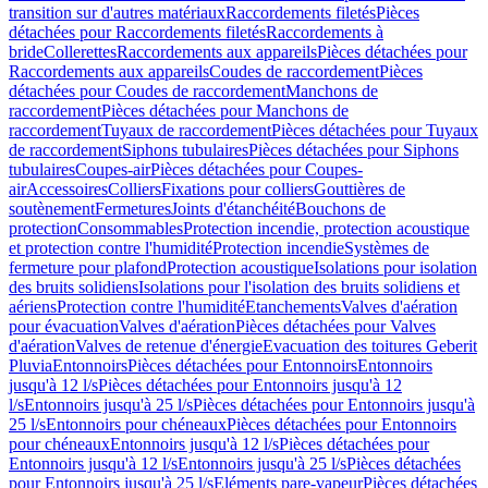
transition sur d'autres matériaux
Raccordements filetés
Pièces
détachées pour Raccordements filetés
Raccordements à
bride
Collerettes
Raccordements aux appareils
Pièces détachées pour
Raccordements aux appareils
Coudes de raccordement
Pièces
détachées pour Coudes de raccordement
Manchons de
raccordement
Pièces détachées pour Manchons de
raccordement
Tuyaux de raccordement
Pièces détachées pour Tuyaux
de raccordement
Siphons tubulaires
Pièces détachées pour Siphons
tubulaires
Coupes-air
Pièces détachées pour Coupes-
air
Accessoires
Colliers
Fixations pour colliers
Gouttières de
soutènement
Fermetures
Joints d'étanchéité
Bouchons de
protection
Consommables
Protection incendie, protection acoustique
et protection contre l'humidité
Protection incendie
Systèmes de
fermeture pour plafond
Protection acoustique
Isolations pour isolation
des bruits solidiens
Isolations pour l'isolation des bruits solidiens et
aériens
Protection contre l'humidité
Etanchements
Valves d'aération
pour évacuation
Valves d'aération
Pièces détachées pour Valves
d'aération
Valves de retenue d'énergie
Evacuation des toitures Geberit
Pluvia
Entonnoirs
Pièces détachées pour Entonnoirs
Entonnoirs
jusqu'à 12 l/s
Pièces détachées pour Entonnoirs jusqu'à 12
l/s
Entonnoirs jusqu'à 25 l/s
Pièces détachées pour Entonnoirs jusqu'à
25 l/s
Entonnoirs pour chéneaux
Pièces détachées pour Entonnoirs
pour chéneaux
Entonnoirs jusqu'à 12 l/s
Pièces détachées pour
Entonnoirs jusqu'à 12 l/s
Entonnoirs jusqu'à 25 l/s
Pièces détachées
pour Entonnoirs jusqu'à 25 l/s
Eléments pare-vapeur
Pièces détachées