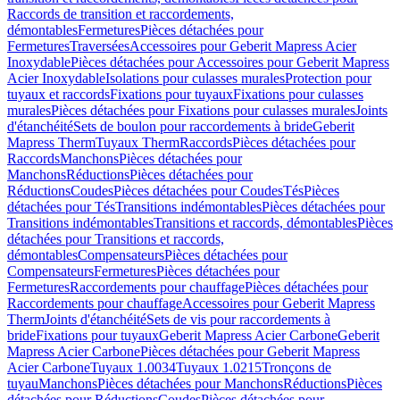
Raccords de transition et raccordements,
démontables
Fermetures
Pièces détachées pour
Fermetures
Traversées
Accessoires pour Geberit Mapress Acier
Inoxydable
Pièces détachées pour Accessoires pour Geberit Mapress
Acier Inoxydable
Isolations pour culasses murales
Protection pour
tuyaux et raccords
Fixations pour tuyaux
Fixations pour culasses
murales
Pièces détachées pour Fixations pour culasses murales
Joints
d'étanchéité
Sets de boulon pour raccordements à bride
Geberit
Mapress Therm
Tuyaux Therm
Raccords
Pièces détachées pour
Raccords
Manchons
Pièces détachées pour
Manchons
Réductions
Pièces détachées pour
Réductions
Coudes
Pièces détachées pour Coudes
Tés
Pièces
détachées pour Tés
Transitions indémontables
Pièces détachées pour
Transitions indémontables
Transitions et raccords, démontables
Pièces
détachées pour Transitions et raccords,
démontables
Compensateurs
Pièces détachées pour
Compensateurs
Fermetures
Pièces détachées pour
Fermetures
Raccordements pour chauffage
Pièces détachées pour
Raccordements pour chauffage
Accessoires pour Geberit Mapress
Therm
Joints d'étanchéité
Sets de vis pour raccordements à
bride
Fixations pour tuyaux
Geberit Mapress Acier Carbone
Geberit
Mapress Acier Carbone
Pièces détachées pour Geberit Mapress
Acier Carbone
Tuyaux 1.0034
Tuyaux 1.0215
Tronçons de
tuyau
Manchons
Pièces détachées pour Manchons
Réductions
Pièces
détachées pour Réductions
Coudes
Pièces détachées pour