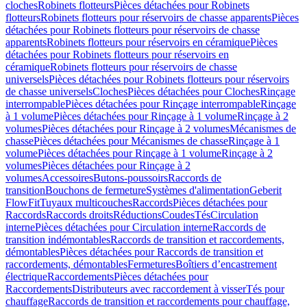
cloches
Robinets flotteurs
Pièces détachées pour Robinets
flotteurs
Robinets flotteurs pour réservoirs de chasse apparents
Pièces
détachées pour Robinets flotteurs pour réservoirs de chasse
apparents
Robinets flotteurs pour réservoirs en céramique
Pièces
détachées pour Robinets flotteurs pour réservoirs en
céramique
Robinets flotteurs pour réservoirs de chasse
universels
Pièces détachées pour Robinets flotteurs pour réservoirs
de chasse universels
Cloches
Pièces détachées pour Cloches
Rinçage
interrompable
Pièces détachées pour Rinçage interrompable
Rinçage
à 1 volume
Pièces détachées pour Rinçage à 1 volume
Rinçage à 2
volumes
Pièces détachées pour Rinçage à 2 volumes
Mécanismes de
chasse
Pièces détachées pour Mécanismes de chasse
Rinçage à 1
volume
Pièces détachées pour Rinçage à 1 volume
Rinçage à 2
volumes
Pièces détachées pour Rinçage à 2
volumes
Accessoires
Butons-poussoirs
Raccords de
transition
Bouchons de fermeture
Systèmes d'alimentation
Geberit
FlowFit
Tuyaux multicouches
Raccords
Pièces détachées pour
Raccords
Raccords droits
Réductions
Coudes
Tés
Circulation
interne
Pièces détachées pour Circulation interne
Raccords de
transition indémontables
Raccords de transition et raccordements,
démontables
Pièces détachées pour Raccords de transition et
raccordements, démontables
Fermetures
Boîtiers d’encastrement
électrique
Raccordements
Pièces détachées pour
Raccordements
Distributeurs avec raccordement à visser
Tés pour
chauffage
Raccords de transition et raccordements pour chauffage,