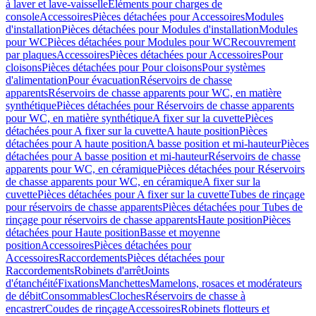
à laver et lave-vaisselle
Eléments pour charges de
console
Accessoires
Pièces détachées pour Accessoires
Modules
d'installation
Pièces détachées pour Modules d'installation
Modules
pour WC
Pièces détachées pour Modules pour WC
Recouvrement
par plaques
Accessoires
Pièces détachées pour Accessoires
Pour
cloisons
Pièces détachées pour Pour cloisons
Pour systèmes
d'alimentation
Pour évacuation
Réservoirs de chasse
apparents
Réservoirs de chasse apparents pour WC, en matière
synthétique
Pièces détachées pour Réservoirs de chasse apparents
pour WC, en matière synthétique
A fixer sur la cuvette
Pièces
détachées pour A fixer sur la cuvette
A haute position
Pièces
détachées pour A haute position
A basse position et mi-hauteur
Pièces
détachées pour A basse position et mi-hauteur
Réservoirs de chasse
apparents pour WC, en céramique
Pièces détachées pour Réservoirs
de chasse apparents pour WC, en céramique
A fixer sur la
cuvette
Pièces détachées pour A fixer sur la cuvette
Tubes de rinçage
pour réservoirs de chasse apparents
Pièces détachées pour Tubes de
rinçage pour réservoirs de chasse apparents
Haute position
Pièces
détachées pour Haute position
Basse et moyenne
position
Accessoires
Pièces détachées pour
Accessoires
Raccordements
Pièces détachées pour
Raccordements
Robinets d'arrêt
Joints
d'étanchéité
Fixations
Manchettes
Mamelons, rosaces et modérateurs
de débit
Consommables
Cloches
Réservoirs de chasse à
encastrer
Coudes de rinçage
Accessoires
Robinets flotteurs et