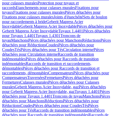
pour culasses murales
Protection pour tuyaux et
raccords
Etanchements pour culasses murales
Fixations pour
tuyaux
Fixations pour culasses murales
Pièces détachées pour
Fixations pour culasses murales
Joints d'étanchéité
Sets de boulon
pour raccordements à bride
Geberit Mapress Acier
Inoxydable
Geberit Mapress Acier Inoxydable
Pièces détachées pour
Geberit Mapress Acier Inoxydable
Tuyaux 1.4401
Pièces détachées
pour Tuyaux 1.4401
Tuyaux 1.4301
Tronçons de
tuyau
Manchons
Pièces détachées pour Manchons
Réductions
Pièces
détachées pour Réductions
Coudes
Pièces détachées pour
Coudes
Tés
Pièces détachées pour Tés
Circulation interne
Pièces
détachées pour Circulation interne
Raccords de transition
indémontables
Pièces détachées pour Raccords de transition
indémontables
Raccords de transition et raccordements,
démontables
Pièces détachées pour Raccords de transition et
raccordements, démontables
Compensateurs
Pièces détachées pour
Compensateurs
Traversées
Fermetures
Pièces détachées pour
Fermetures
Culasses murales
Pièces détachées pour Culasses
murales
Geberit Mapress Acier Inoxydable, gaz
Pièces détachées
pour Geberit Mapress Acier Inoxydable, gaz
Tuyaux 1.4401
Pièces
détachées pour Tuyaux 1.4401
Tronçons de tuyau
Manchons
Pièces
détachées pour Manchons
Réductions
Pièces détachées pour
Réductions
Coudes
Pièces détachées pour Coudes
Tés
Pièces
détachées pour Tés
Raccords de transition indémontables
Pièces
détachées pour Raccords de transition indémontables
Raccords de