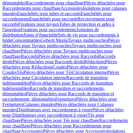
démontables
Raccordements pour chauffage
Pièces détachées pour
Raccordements pour chauffage
Accessoires
Isolations pour culasses
murales
Etanchéités pour tubes et raccords
Etanchéités pour
raccordements
Etanchéités pour raccords
Recouvrement pour
raccords
Fixations pour tuyaux
Tubes de protection et aides à
l'insertion
Fixations pour raccordements
Armoires de
distribution
Joints d’étanchéité
Sets de vis pour raccordements à
bride
Consommables
Geberit Mepla
Tuyaux multicouches
Pièces
détachées pour Tuyaux multicouches
Tuyaux multicouches pour
chauffage
Pièces détachées pour Tuyaux multicouches pour
chauffage
Raccords
Pièces détachées pour Raccords
Raccords
droits
Pièces détachées pour Raccords droits
Réductions
Pièces
détachées pour Réductions
Coudes
Pièces détachées pour
Coudes
Tés
Pièces détachées pour Tés
Circulation interne
Pièces
détachées pour Circulation interne
Raccords de transition
indémontables
Pièces détachées pour Raccords de transition
indémontables
Raccords de transition et raccordements,
démontables
Pièces détachées pour Raccords de transition et
raccordements, démontables
Fermetures
Pièces détachées pour
Fermetures
Culasses murales
Pièces détachées pour Culasses
murales
Distributeurs avec raccordement à visser
Pièces détachées
pour Distributeurs avec raccordement à visser
Tés pour
chauffage
Pièces détachées pour Tés pour chauffage
Raccordements
pour chauffage
Pièces détachées pour Raccordements pour
chauffage
Accessoires
Pièces détachées pour Accessoires
Isolations