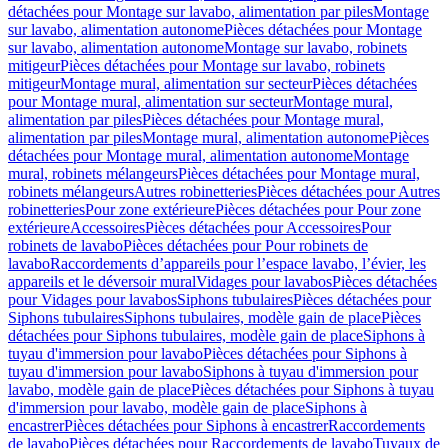
détachées pour Montage sur lavabo, alimentation par piles
Montage
sur lavabo, alimentation autonome
Pièces détachées pour Montage
sur lavabo, alimentation autonome
Montage sur lavabo, robinets
mitigeur
Pièces détachées pour Montage sur lavabo, robinets
mitigeur
Montage mural, alimentation sur secteur
Pièces détachées
pour Montage mural, alimentation sur secteur
Montage mural,
alimentation par piles
Pièces détachées pour Montage mural,
alimentation par piles
Montage mural, alimentation autonome
Pièces
détachées pour Montage mural, alimentation autonome
Montage
mural, robinets mélangeurs
Pièces détachées pour Montage mural,
robinets mélangeurs
Autres robinetteries
Pièces détachées pour Autres
robinetteries
Pour zone extérieure
Pièces détachées pour Pour zone
extérieure
Accessoires
Pièces détachées pour Accessoires
Pour
robinets de lavabo
Pièces détachées pour Pour robinets de
lavabo
Raccordements d’appareils pour l’espace lavabo, l’évier, les
appareils et le déversoir mural
Vidages pour lavabos
Pièces détachées
pour Vidages pour lavabos
Siphons tubulaires
Pièces détachées pour
Siphons tubulaires
Siphons tubulaires, modèle gain de place
Pièces
détachées pour Siphons tubulaires, modèle gain de place
Siphons à
tuyau d'immersion pour lavabo
Pièces détachées pour Siphons à
tuyau d'immersion pour lavabo
Siphons à tuyau d'immersion pour
lavabo, modèle gain de place
Pièces détachées pour Siphons à tuyau
d'immersion pour lavabo, modèle gain de place
Siphons à
encastrer
Pièces détachées pour Siphons à encastrer
Raccordements
de lavabo
Pièces détachées pour Raccordements de lavabo
Tuyaux de