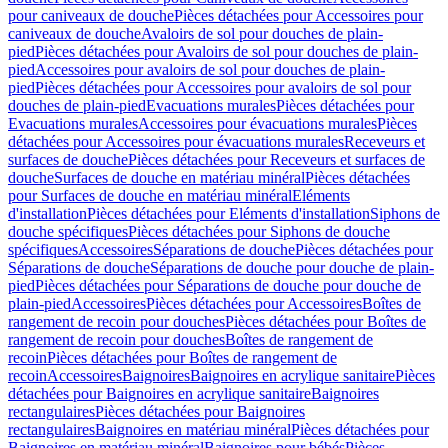
pour caniveaux de douche
Pièces détachées pour Accessoires pour
caniveaux de douche
Avaloirs de sol pour douches de plain-
pied
Pièces détachées pour Avaloirs de sol pour douches de plain-
pied
Accessoires pour avaloirs de sol pour douches de plain-
pied
Pièces détachées pour Accessoires pour avaloirs de sol pour
douches de plain-pied
Evacuations murales
Pièces détachées pour
Evacuations murales
Accessoires pour évacuations murales
Pièces
détachées pour Accessoires pour évacuations murales
Receveurs et
surfaces de douche
Pièces détachées pour Receveurs et surfaces de
douche
Surfaces de douche en matériau minéral
Pièces détachées
pour Surfaces de douche en matériau minéral
Eléments
d'installation
Pièces détachées pour Eléments d'installation
Siphons de
douche spécifiques
Pièces détachées pour Siphons de douche
spécifiques
Accessoires
Séparations de douche
Pièces détachées pour
Séparations de douche
Séparations de douche pour douche de plain-
pied
Pièces détachées pour Séparations de douche pour douche de
plain-pied
Accessoires
Pièces détachées pour Accessoires
Boîtes de
rangement de recoin pour douches
Pièces détachées pour Boîtes de
rangement de recoin pour douches
Boîtes de rangement de
recoin
Pièces détachées pour Boîtes de rangement de
recoin
Accessoires
Baignoires
Baignoires en acrylique sanitaire
Pièces
détachées pour Baignoires en acrylique sanitaire
Baignoires
rectangulaires
Pièces détachées pour Baignoires
rectangulaires
Baignoires en matériau minéral
Pièces détachées pour
Baignoires en matériau minéral
Baignoires pour bébés
Pièces