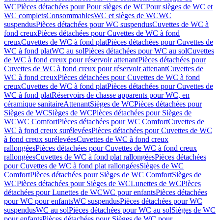
WC
Pièces détachées pour Pour sièges de WC
Pour sièges de WC et
WC complets
Consommables
WC et sièges de WC
WC
suspendus
Pièces détachées pour WC suspendus
Cuvettes de WC à
fond creux
Pièces détachées pour Cuvettes de WC à fond
creux
Cuvettes de WC à fond plat
Pièces détachées pour Cuvettes de
WC à fond plat
WC au sol
Pièces détachées pour WC au sol
Cuvettes
de WC à fond creux pour réservoir attenant
Pièces détachées pour
Cuvettes de WC à fond creux pour réservoir attenant
Cuvettes de
WC à fond creux
Pièces détachées pour Cuvettes de WC à fond
creux
Cuvettes de WC à fond plat
Pièces détachées pour Cuvettes de
WC à fond plat
Réservoirs de chasse apparents pour WC, en
céramique sanitaire
Attenant
Sièges de WC
Pièces détachées pour
Sièges de WC
Sièges de WC
Pièces détachées pour Sièges de
WC
WC Comfort
Pièces détachées pour WC Comfort
Cuvettes de
WC à fond creux surélevées
Pièces détachées pour Cuvettes de WC
à fond creux surélevées
Cuvettes de WC à fond creux
rallongées
Pièces détachées pour Cuvettes de WC à fond creux
rallongées
Cuvettes de WC à fond plat rallongées
Pièces détachées
pour Cuvettes de WC à fond plat rallongées
Sièges de WC
Comfort
Pièces détachées pour Sièges de WC Comfort
Sièges de
WC
Pièces détachées pour Sièges de WC
Lunettes de WC
Pièces
détachées pour Lunettes de WC
WC pour enfants
Pièces détachées
pour WC pour enfants
WC suspendus
Pièces détachées pour WC
suspendus
WC au sol
Pièces détachées pour WC au sol
Sièges de WC
pour enfants
Pièces détachées pour Sièges de WC pour