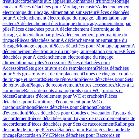
d'eau
Raccordements aux appareils
Commandes d'urinoir
Montage
encastré
Pièces détachées pour Montage encastré
A déclenchement
électronique du rinçage, alimentation sur secteur
Pièces détachées
pour A déclenchement électronique du rinçage, alimentation sur
secteur
A déclenchement électronique du rinçage, alimentation par
piles
Pièces détachées pour A déclenchement électronique du
rinçage, alimentation par piles
A déclenchement pneumatique du
rinçage
Pièces détachées pour A déclenchement pneumatique du
rinçage
Montage apparent
Pièces détachées pour Montage apparent
A
déclenchement électronique du rinçage, alimentation par piles
Pièces
détachées pour A déclenchement électronique du rinçage,
alimentation par piles
Accessoires
Pièces détachées pour
Accessoires
Sets gros œuvre et de remplacement
Pièces détachées
pour Sets gros œuvre et de remplacement
Tubes de rinçage, coudes
de rinçage et raccords
Sets de rénovation
Pièces détachées pour Sets
de rénovation
Plaques de recouvrement
Autres accessoires
Aides à la
commande
Raccordements aux appareils pour WC, urinoirs et
bidets
Garnitures d'écoulement pour WC et crachoirs
Pièces
détachées pour Garnitures d'écoulement pour WC et
crachoirs
Siphons
Pièces détachées pour Siphons
Coudes
d'évacuation
Pièces détachées pour Coudes d'évacuation
Tuyaux de
raccordement
Pièces détachées pour Tuyaux de raccordement
Sets de
raccordement
Pièces détachées pour Sets de raccordement
Rallonges
de coude de rinçage
Pièces détachées pour Rallonges de coude de
rinçage
Raccords en PVC
Pièces détachées pour Raccords en