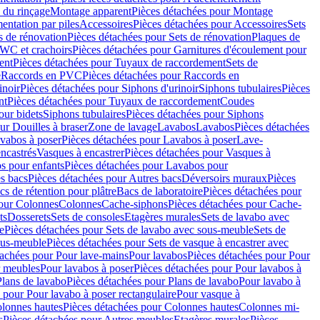
 du rinçage
Montage apparent
Pièces détachées pour Montage
entation par piles
Accessoires
Pièces détachées pour Accessoires
Sets
s de rénovation
Pièces détachées pour Sets de rénovation
Plaques de
 WC et crachoirs
Pièces détachées pour Garnitures d'écoulement pour
ent
Pièces détachées pour Tuyaux de raccordement
Sets de
e
Raccords en PVC
Pièces détachées pour Raccords en
inoir
Pièces détachées pour Siphons d'urinoir
Siphons tubulaires
Pièces
nt
Pièces détachées pour Tuyaux de raccordement
Coudes
our bidets
Siphons tubulaires
Pièces détachées pour Siphons
ur Douilles à braser
Zone de lavage
Lavabos
Lavabos
Pièces détachées
vabos à poser
Pièces détachées pour Lavabos à poser
Lave-
ncastrés
Vasques à encastrer
Pièces détachées pour Vasques à
s pour enfants
Pièces détachées pour Lavabos pour
s bacs
Pièces détachées pour Autres bacs
Déversoirs muraux
Pièces
cs de rétention pour plâtre
Bacs de laboratoire
Pièces détachées pour
pour Colonnes
Colonnes
Cache-siphons
Pièces détachées pour Cache-
ts
Dosserets
Sets de consoles
Etagères murales
Sets de lavabo avec
e
Pièces détachées pour Sets de lavabo avec sous-meuble
Sets de
ous-meuble
Pièces détachées pour Sets de vasque à encastrer avec
tachées pour Pour lave-mains
Pour lavabos
Pièces détachées pour Pour
r meubles
Pour lavabos à poser
Pièces détachées pour Pour lavabos à
Plans de lavabo
Pièces détachées pour Plans de lavabo
Pour lavabo à
 pour Pour lavabo à poser rectangulaire
Pour vasque à
lonnes hautes
Pièces détachées pour Colonnes hautes
Colonnes mi-
s
Pièces détachées pour Autres meubles
Etagères murales
Pièces