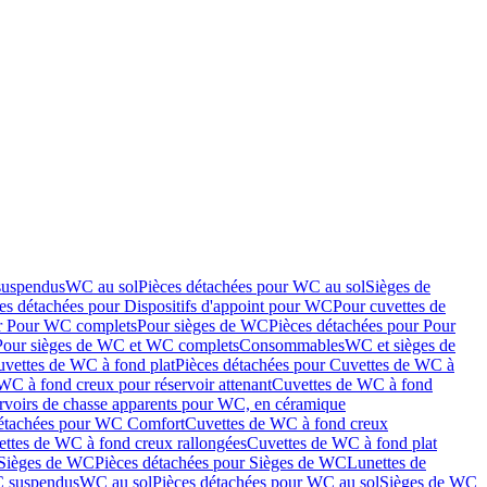
suspendus
WC au sol
Pièces détachées pour WC au sol
Sièges de
es détachées pour Dispositifs d'appoint pour WC
Pour cuvettes de
ur Pour WC complets
Pour sièges de WC
Pièces détachées pour Pour
Pour sièges de WC et WC complets
Consommables
WC et sièges de
vettes de WC à fond plat
Pièces détachées pour Cuvettes de WC à
WC à fond creux pour réservoir attenant
Cuvettes de WC à fond
rvoirs de chasse apparents pour WC, en céramique
détachées pour WC Comfort
Cuvettes de WC à fond creux
ettes de WC à fond creux rallongées
Cuvettes de WC à fond plat
Sièges de WC
Pièces détachées pour Sièges de WC
Lunettes de
C suspendus
WC au sol
Pièces détachées pour WC au sol
Sièges de WC