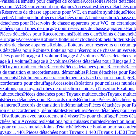
-vaisselle
Eléments pour charges de console
Accessoires
Pièces détachée
les pour WC
Recouvrement par plaques
Accessoires
Pièces détachées po
s
Réservoirs de chasse apparents pour WC, en matière synthétique
Pièce
uvette
A haute position
Pièces détachées pour A haute position
A basse po
 détachées pour Réservoirs de chasse apparents pour WC, en céramiqu
tachées pour Tubes de rinçage pour réservoirs de chasse apparents
Haute
Pièces détachées pour Raccordements
Robinets d'arrêt
Joints d'étanchéit
e rinçage
Accessoires
Robinets flotteurs et cloches
Robinets flotteurs
Pièc
rvoirs de chasse apparents
Robinets flotteurs pour réservoirs en céramiq
s détachées pour Robinets flotteurs pour réservoirs de chasse universels
achées pour Rinçage à 1 volume
Rinçage à 2 volumes
Pièces détachées p
çage à 1 volume
Rinçage à 2 volumes
Pièces détachées pour Rinçage à 
Fit
Tuyaux multicouches
Raccords
Pièces détachées pour Raccords
Racco
 de transition et raccordements, démontables
Pièces détachées pour Rac
ordements
Distributeurs avec raccordement à visser
Tés pour chauffage
Ra
ccordements pour chauffage
Accessoires
Isolations pour culasses murale
Fixations pour tuyaux
Tubes de protection et aides à l'insertion
Fixations
ulticouches
Pièces détachées pour Tuyaux multicouches
Tuyaux multic
ts
Pièces détachées pour Raccords droits
Réductions
Pièces détachées p
on interne
Raccords de transition indémontables
Pièces détachées pour Ra
tion et raccordements, démontables
Fermetures
Pièces détachées pour Fe
 Distributeurs avec raccordement à visser
Tés pour chauffage
Pièces dét
achées pour Accessoires
Isolations pour culasses murales
Protection pour 
s pour culasses murales
Joints d'étanchéité
Sets de boulon pour raccordem
uyaux 1.4401
Pièces détachées pour Tuyaux 1.4401
Tuyaux 1.4301
Tron