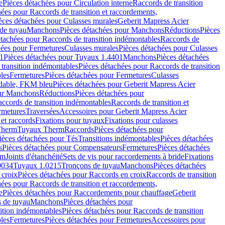
e
Pièces détachées pour Circulation interne
Raccords de transition
hées pour Raccords de transition et raccordements,
èces détachées pour Culasses murales
Geberit Mapress Acier
de tuyau
Manchons
Pièces détachées pour Manchons
Réductions
Pièces
étachées pour Raccords de transition indémontables
Raccords de
hées pour Fermetures
Culasses murales
Pièces détachées pour Culasses
1
Pièces détachées pour Tuyaux 1.4401
Manchons
Pièces détachées
transition indémontables
Pièces détachées pour Raccords de transition
les
Fermetures
Pièces détachées pour Fermetures
Culasses
ydable, FKM bleu
Pièces détachées pour Geberit Mapress Acier
our Manchons
Réductions
Pièces détachées pour
ccords de transition indémontables
Raccords de transition et
rmetures
Traversées
Accessoires pour Geberit Mapress Acier
 et raccords
Fixations pour tuyaux
Fixations pour culasses
Therm
Tuyaux Therm
Raccords
Pièces détachées pour
ièces détachées pour Tés
Transitions indémontables
Pièces détachées
s
Pièces détachées pour Compensateurs
Fermetures
Pièces détachées
rm
Joints d'étanchéité
Sets de vis pour raccordements à bride
Fixations
0034
Tuyaux 1.0215
Tronçons de tuyau
Manchons
Pièces détachées
 croix
Pièces détachées pour Raccords en croix
Raccords de transition
hées pour Raccords de transition et raccordements,
e
Pièces détachées pour Raccordements pour chauffage
Geberit
 de tuyau
Manchons
Pièces détachées pour
ition indémontables
Pièces détachées pour Raccords de transition
les
Fermetures
Pièces détachées pour Fermetures
Accessoires pour