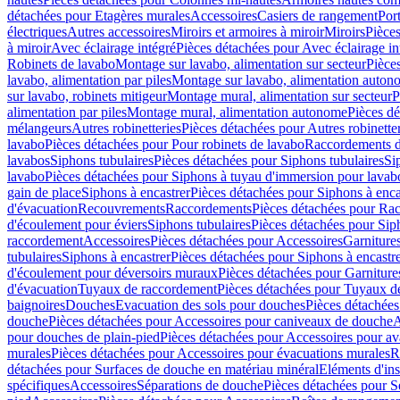
détachées pour Etagères murales
Accessoires
Casiers de rangement
Port
électriques
Autres accessoires
Miroirs et armoires à miroir
Miroirs
Pièces
à miroir
Avec éclairage intégré
Pièces détachées pour Avec éclairage in
Robinets de lavabo
Montage sur lavabo, alimentation sur secteur
Pièce
lavabo, alimentation par piles
Montage sur lavabo, alimentation auton
sur lavabo, robinets mitigeur
Montage mural, alimentation sur secteur
P
alimentation par piles
Montage mural, alimentation autonome
Pièces d
mélangeurs
Autres robinetteries
Pièces détachées pour Autres robinette
lavabo
Pièces détachées pour Pour robinets de lavabo
Raccordements d’a
lavabos
Siphons tubulaires
Pièces détachées pour Siphons tubulaires
Si
lavabo
Pièces détachées pour Siphons à tuyau d'immersion pour lavab
gain de place
Siphons à encastrer
Pièces détachées pour Siphons à enca
d'évacuation
Recouvrements
Raccordements
Pièces détachées pour Ra
d'écoulement pour éviers
Siphons tubulaires
Pièces détachées pour Sip
raccordement
Accessoires
Pièces détachées pour Accessoires
Garniture
tubulaires
Siphons à encastrer
Pièces détachées pour Siphons à encastr
d'écoulement pour déversoirs muraux
Pièces détachées pour Garnitur
d'évacuation
Tuyaux de raccordement
Pièces détachées pour Tuyaux d
baignoires
Douches
Evacuation des sols pour douches
Pièces détachées
douche
Pièces détachées pour Accessoires pour caniveaux de douche
A
pour douches de plain-pied
Pièces détachées pour Accessoires pour ava
murales
Pièces détachées pour Accessoires pour évacuations murales
R
détachées pour Surfaces de douche en matériau minéral
Eléments d'ins
spécifiques
Accessoires
Séparations de douche
Pièces détachées pour S