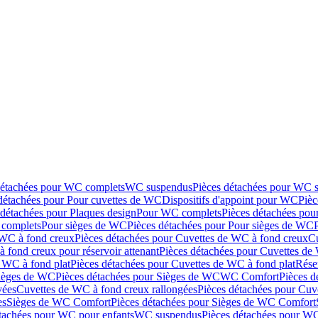
détachées pour WC complets
WC suspendus
Pièces détachées pour WC 
détachées pour Pour cuvettes de WC
Dispositifs d'appoint pour WC
Pièc
 détachées pour Plaques design
Pour WC complets
Pièces détachées po
complets
Pour sièges de WC
Pièces détachées pour Pour sièges de WC
 WC à fond creux
Pièces détachées pour Cuvettes de WC à fond creux
Cu
 fond creux pour réservoir attenant
Pièces détachées pour Cuvettes de 
 WC à fond plat
Pièces détachées pour Cuvettes de WC à fond plat
Rése
ièges de WC
Pièces détachées pour Sièges de WC
WC Comfort
Pièces 
vées
Cuvettes de WC à fond creux rallongées
Pièces détachées pour Cuv
es
Sièges de WC Comfort
Pièces détachées pour Sièges de WC Comfort
tachées pour WC pour enfants
WC suspendus
Pièces détachées pour W