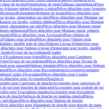
r plans de lavabo
Poignées
Jeux de pieds
Tableaux magnétiques
Prises
ec éclairage intégré
Armoires à miroir
Pièces détachées pour Armoires
 électriques
Robinetteries
Robinets de lavabo
Pièces détachées pour
ur lavabo, alimentation par piles
Pièces détachées pour Montage sur
ontage sur lavabo, robinets mitigeur
Pièces détachées pour Montage
ural, alimentation par piles
Pièces détachées pour Montage mural,
binets mélangeurs
Pièces détachées pour Montage mural, robinets
essoires
Pièces détachées pour Accessoires
Pour robinets de
ral
Vidages pour lavabos
Pièces détachées pour Vidages pour
bulaires, modèle gain de place
Siphons à tuyau d'immersion pour
 détachées pour Siphons à tuyau d'immersion pour lavabo, modèle
 lavabo
Tuyaux de raccordement
Coudes
es d'écoulement pour éviers
Pièces détachées pour Garnitures
éviers
Tuyaux de raccordement
Pièces détachées pour Tuyaux de
ment pour appareils
Siphons tubulaires
Pièces détachées pour Siphons
ents
Pièces détachées pour Raccordements
Accessoires
Garnitures
Siphons
Coudes d'évacuation
Pièces détachées pour Coudes
ces détachées pour Accessoires
Douches et
tachées pour Caniveaux de douche
Accessoires pour caniveaux de
s de sol pour douches de plain-pied
Accessoires pour avaloirs de sol
achées pour Evacuations murales
Accessoires pour évacuations
faces de douche
Surfaces de douche en matériau minéral
Pièces
 spécifiques
Pièces détachées pour Siphons de douche
Pièces détachées pour Séparations de douche pour douche de plain-