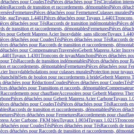
 détachées pour Coudes
Tés
Pièces détachées pour Tés
Circulation intern
ables
Raccords de transition et raccordements, démontables
Pièces détac
versées
Fermetures
Pièces détachées pour Fermetures
Culasses murales
Pi
ble, gaz
Tuyaux 1.4401
Pièces détachées pour Tuyaux 1.4401
Tronçons 
ièces détachées pour Tés
Raccords de transition indémontables
Pièces d
ds de transition et raccordements, démontables
Fermetures
Pièces détac
ées pour Geberit Mapress Acier Inoxydable, sans silicone
Tuyaux 1.440
ièces détachées pour Coudes
Tés
Pièces détachées pour Tés
Raccords de 
ièces détachées pour Raccords de transition et raccordements, démontab
 détachées pour Compensateurs
Traversées
Geberit Mapress Acier Inox
1.4401
Tuyaux 1.4301
Tronçons de tuyau
Manchons
Pièces détachées p
 pour Tés
Raccords de transition indémontables
Pièces détachées pour Ra
tion et raccordements, démontables
Fermetures
Pièces détachées pour Fe
Acier Inoxydable
Isolations pour culasses murales
Protection pour tuyaux
'étanchéité
Sets de boulon pour raccordements à bride
Geberit Mapress 
s détachées pour Réductions
Coudes
Pièces détachées pour Coudes
Tés
P
èces détachées pour Transitions et raccords, démontables
Compensateur
r Raccordements pour chauffage
Accessoires pour Geberit Mapress The
arbone
Pièces détachées pour Geberit Mapress Acier Carbone
Tuyaux 1.
ièces détachées pour Coudes
Tés
Pièces détachées pour Tés
Raccords en
ables
Raccords de transition et raccordements, démontables
Pièces détac
metures
Pièces détachées pour Fermetures
Raccordements pour chauffag
apress Acier Carbone, FKM bleu
Tuyaux 1.0034
Tuyaux 1.0215
Tronçons
 détachées pour Coudes
Tés
Pièces détachées pour Tés
Raccords de trans
ièces détachées pour Raccords de transition et raccordements, démontab