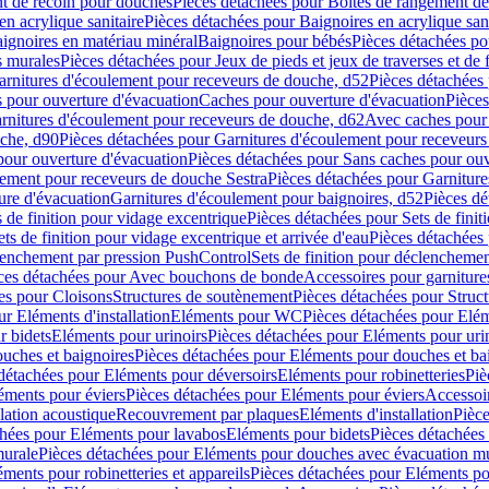
t de recoin pour douches
Pièces détachées pour Boîtes de rangement d
en acrylique sanitaire
Pièces détachées pour Baignoires en acrylique sani
ignoires en matériau minéral
Baignoires pour bébés
Pièces détachées po
ns murales
Pièces détachées pour Jeux de pieds et jeux de traverses et de 
arnitures d'écoulement pour receveurs de douche, d52
Pièces détachées
 pour ouverture d'évacuation
Caches pour ouverture d'évacuation
Pièces
rnitures d'écoulement pour receveurs de douche, d62
Avec caches pour 
uche, d90
Pièces détachées pour Garnitures d'écoulement pour receveur
pour ouverture d'évacuation
Pièces détachées pour Sans caches pour ouv
lement pour receveurs de douche Sestra
Pièces détachées pour Garniture
ure d'évacuation
Garnitures d'écoulement pour baignoires, d52
Pièces dé
s de finition pour vidage excentrique
Pièces détachées pour Sets de finit
ets de finition pour vidage excentrique et arrivée d'eau
Pièces détachées 
lenchement par pression PushControl
Sets de finition pour déclencheme
ces détachées pour Avec bouchons de bonde
Accessoires pour garniture
es pour Cloisons
Structures de soutènement
Pièces détachées pour Struc
r Eléments d'installation
Eléments pour WC
Pièces détachées pour El
r bidets
Eléments pour urinoirs
Pièces détachées pour Eléments pour uri
uches et baignoires
Pièces détachées pour Eléments pour douches et ba
détachées pour Eléments pour déversoirs
Eléments pour robinetteries
Piè
éments pour éviers
Pièces détachées pour Eléments pour éviers
Accessoi
olation acoustique
Recouvrement par plaques
Eléments d'installation
Pièce
chées pour Eléments pour lavabos
Eléments pour bidets
Pièces détachées
murale
Pièces détachées pour Eléments pour douches avec évacuation m
éments pour robinetteries et appareils
Pièces détachées pour Eléments pou