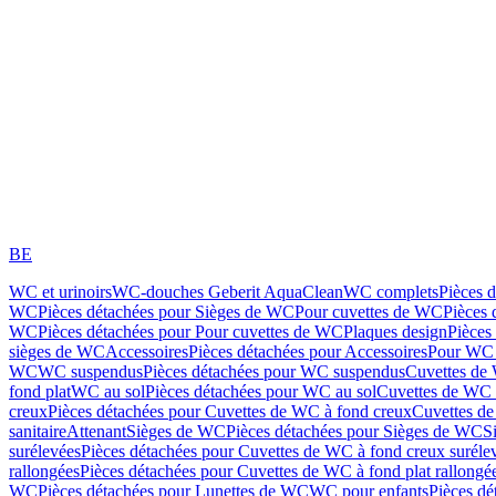
BE
WC et urinoirs
WC-douches Geberit AquaClean
WC complets
Pièces 
WC
Pièces détachées pour Sièges de WC
Pour cuvettes de WC
Pièces 
WC
Pièces détachées pour Pour cuvettes de WC
Plaques design
Pièces
sièges de WC
Accessoires
Pièces détachées pour Accessoires
Pour WC 
WC
WC suspendus
Pièces détachées pour WC suspendus
Cuvettes de
fond plat
WC au sol
Pièces détachées pour WC au sol
Cuvettes de WC à
creux
Pièces détachées pour Cuvettes de WC à fond creux
Cuvettes de
sanitaire
Attenant
Sièges de WC
Pièces détachées pour Sièges de WC
S
surélevées
Pièces détachées pour Cuvettes de WC à fond creux suréle
rallongées
Pièces détachées pour Cuvettes de WC à fond plat rallongé
WC
Pièces détachées pour Lunettes de WC
WC pour enfants
Pièces dé