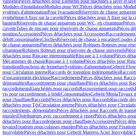
vaisselle
Pièces détachées pour Eléments pour machines à laver et lave
Modules d'installation
Modules pour WC
Pièces détachées pour Modu
systèmes d'alimentation
Pour évacuation
Réservoirs de chasse apparent
synthétique
A fixer sur la cuvette
Pièces détachées pour A fixer sur la c
hauteur
Réservoirs de chasse apparents pour WC, en céramique
Pièces
cuvette
Tubes de rinçage pour réservoirs de chasse apparents
Pièces dé
position
Accessoires
Pièces détachées pour Accessoires
Raccordements
débit
Consommables
Cloches
Réservoirs de chasse à encastrer
Coudes d
de chasse apparents
Pièces détachées pour Robinets flotteurs pour rése
céramique
Robinets flotteurs pour réservoirs de chasse universels
Pièce
détachées pour Rinçage interrompable
Rinçage à 1 volume
Pièces dét
Mécanismes de chasse
Rinçage à 1 volume
Pièces détachées pour Rin
transition
Bouchons de fermeture
Systèmes d'alimentation
Geberit Flow
pour Circulation interne
Raccords de transition indémontables
Raccords
d’encastrement électrique
Raccordements
Pièces détachées pour Racc
démontables
Raccordements pour chauffage
Pièces détachées pour Ra
raccordements
Etanchéités pour raccords
Recouvrement pour raccords
vis pour raccordements à bride
Consommables
Geberit Mepla
Tuyaux m
pour chauffage
Raccords
Pièces détachées pour Raccords
Raccords droi
détachées pour Tés
Circulation interne
Pièces détachées pour Circulati
raccordements, démontables
Pièces détachées pour Raccords de transi
murales
Distributeurs avec raccordement à visser
Pièces détachées pour
détachées pour Raccordements pour chauffage
Accessoires
Pièces dét
tuyaux
Fixations pour culasses murales
Pièces détachées pour Fixation
Inoxydable
Pièces détachées pour Geberit Mapress Acier Inoxydable
T