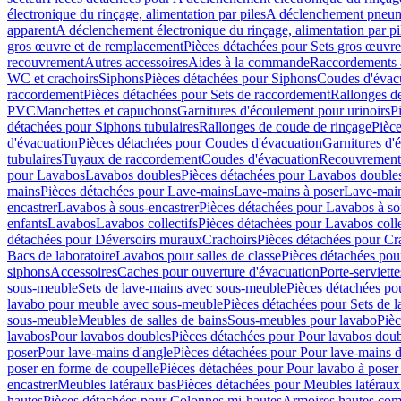
électronique du rinçage, alimentation par piles
A déclenchement pneum
apparent
A déclenchement électronique du rinçage, alimentation par pi
gros œuvre et de remplacement
Pièces détachées pour Sets gros œuvr
recouvrement
Autres accessoires
Aides à la commande
Raccordements a
WC et crachoirs
Siphons
Pièces détachées pour Siphons
Coudes d'évac
raccordement
Pièces détachées pour Sets de raccordement
Rallonges d
PVC
Manchettes et capuchons
Garnitures d'écoulement pour urinoirs
P
détachées pour Siphons tubulaires
Rallonges de coude de rinçage
Pièce
d'évacuation
Pièces détachées pour Coudes d'évacuation
Garnitures d'
tubulaires
Tuyaux de raccordement
Coudes d'évacuation
Recouvrement
pour Lavabos
Lavabos doubles
Pièces détachées pour Lavabos double
mains
Pièces détachées pour Lave-mains
Lave-mains à poser
Lave-main
encastrer
Lavabos à sous-encastrer
Pièces détachées pour Lavabos à so
enfants
Lavabos
Lavabos collectifs
Pièces détachées pour Lavabos colle
détachées pour Déversoirs muraux
Crachoirs
Pièces détachées pour Cr
Bacs de laboratoire
Lavabos pour salles de classe
Pièces détachées pou
siphons
Accessoires
Caches pour ouverture d'évacuation
Porte-serviette
sous-meuble
Sets de lave-mains avec sous-meuble
Pièces détachées po
lavabo pour meuble avec sous-meuble
Pièces détachées pour Sets de
sous-meuble
Meubles de salles de bains
Sous-meubles pour lavabo
Pièc
lavabos
Pour lavabos doubles
Pièces détachées pour Pour lavabos dou
poser
Pour lave-mains d'angle
Pièces détachées pour Pour lave-mains d
poser en forme de coupelle
Pièces détachées pour Pour lavabo à poser
encastrer
Meubles latéraux bas
Pièces détachées pour Meubles latéraux
hautes
Pièces détachées pour Colonnes mi-hautes
Armoires hautes com