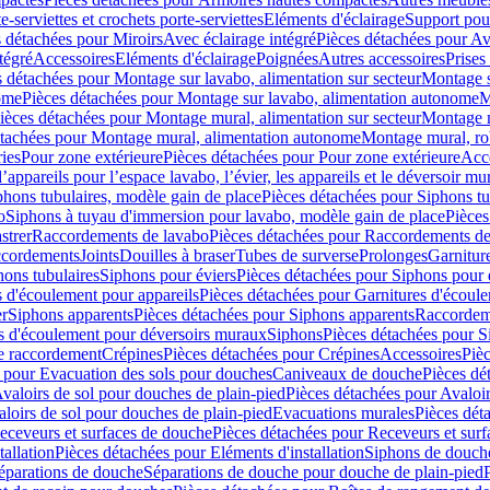
e-serviettes et crochets porte-serviettes
Eléments d'éclairage
Support pou
 détachées pour Miroirs
Avec éclairage intégré
Pièces détachées pour Av
tégré
Accessoires
Eléments d'éclairage
Poignées
Autres accessoires
Prises
s détachées pour Montage sur lavabo, alimentation sur secteur
Montage s
ome
Pièces détachées pour Montage sur lavabo, alimentation autonome
M
ièces détachées pour Montage mural, alimentation sur secteur
Montage m
étachées pour Montage mural, alimentation autonome
Montage mural, ro
ries
Pour zone extérieure
Pièces détachées pour Pour zone extérieure
Acc
ppareils pour l’espace lavabo, l’évier, les appareils et le déversoir mu
phons tubulaires, modèle gain de place
Pièces détachées pour Siphons tu
o
Siphons à tuyau d'immersion pour lavabo, modèle gain de place
Pièces
strer
Raccordements de lavabo
Pièces détachées pour Raccordements de
ccordements
Joints
Douilles à braser
Tubes de surverse
Prolonges
Garnitur
hons tubulaires
Siphons pour éviers
Pièces détachées pour Siphons pour 
s d'écoulement pour appareils
Pièces détachées pour Garnitures d'écoule
er
Siphons apparents
Pièces détachées pour Siphons apparents
Raccordem
es d'écoulement pour déversoirs muraux
Siphons
Pièces détachées pour 
e raccordement
Crépines
Pièces détachées pour Crépines
Accessoires
Piè
 pour Evacuation des sols pour douches
Caniveaux de douche
Pièces dé
valoirs de sol pour douches de plain-pied
Pièces détachées pour Avaloir
loirs de sol pour douches de plain-pied
Evacuations murales
Pièces dét
eceveurs et surfaces de douche
Pièces détachées pour Receveurs et sur
tallation
Pièces détachées pour Eléments d'installation
Siphons de douche
éparations de douche
Séparations de douche pour douche de plain-pied