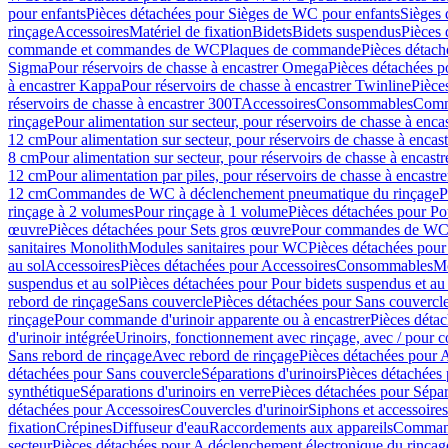
pour enfants
Pièces détachées pour Sièges de WC pour enfants
Sièges
rinçage
Accessoires
Matériel de fixation
Bidets
Bidets suspendus
Pièces 
commande et commandes de WC
Plaques de commande
Pièces détac
Sigma
Pour réservoirs de chasse à encastrer Omega
Pièces détachées p
à encastrer Kappa
Pour réservoirs de chasse à encastrer Twinline
Pièce
réservoirs de chasse à encastrer 300T
Accessoires
Consommables
Comm
rinçage
Pour alimentation sur secteur, pour réservoirs de chasse à enc
12 cm
Pour alimentation sur secteur, pour réservoirs de chasse à enca
8 cm
Pour alimentation sur secteur, pour réservoirs de chasse à encas
12 cm
Pour alimentation par piles, pour réservoirs de chasse à encast
12 cm
Commandes de WC à déclenchement pneumatique du rinçage
P
rinçage à 2 volumes
Pour rinçage à 1 volume
Pièces détachées pour Po
œuvre
Pièces détachées pour Sets gros œuvre
Pour commandes de WC à
sanitaires Monolith
Modules sanitaires pour WC
Pièces détachées pou
au sol
Accessoires
Pièces détachées pour Accessoires
Consommables
Mo
suspendus et au sol
Pièces détachées pour Pour bidets suspendus et au 
rebord de rinçage
Sans couvercle
Pièces détachées pour Sans couvercl
rinçage
Pour commande d'urinoir apparente ou à encastrer
Pièces déta
d'urinoir intégrée
Urinoirs, fonctionnement avec rinçage, avec / pour c
Sans rebord de rinçage
Avec rebord de rinçage
Pièces détachées pour 
détachées pour Sans couvercle
Séparations d'urinoirs
Pièces détachées 
synthétique
Séparations d'urinoirs en verre
Pièces détachées pour Sépara
détachées pour Accessoires
Couvercles d'urinoir
Siphons et accessoire
fixation
Crépines
Diffuseur d'eau
Raccordements aux appareils
Command
secteur
Pièces détachées pour A déclenchement électronique du rinçage