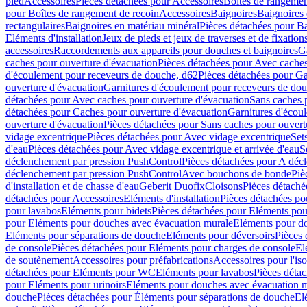
pied
Accessoires
Pièces détachées pour Accessoires
Boîtes de rangemen
pour Boîtes de rangement de recoin
Accessoires
Baignoires
Baignoires 
rectangulaires
Baignoires en matériau minéral
Pièces détachées pour Ba
Eléments d'installation
Jeux de pieds et jeux de traverses et de fixatio
accessoires
Raccordements aux appareils pour douches et baignoires
G
caches pour ouverture d'évacuation
Pièces détachées pour Avec caches
d'écoulement pour receveurs de douche, d62
Pièces détachées pour Ga
ouverture d'évacuation
Garnitures d'écoulement pour receveurs de do
détachées pour Avec caches pour ouverture d'évacuation
Sans caches 
détachées pour Caches pour ouverture d'évacuation
Garnitures d'écou
ouverture d'évacuation
Pièces détachées pour Sans caches pour ouvert
vidage excentrique
Pièces détachées pour Avec vidage excentrique
Set
d'eau
Pièces détachées pour Avec vidage excentrique et arrivée d'eau
S
déclenchement par pression PushControl
Pièces détachées pour A déc
déclenchement par pression PushControl
Avec bouchons de bonde
Piè
d'installation et de chasse d'eau
Geberit Duofix
Cloisons
Pièces détaché
détachées pour Accessoires
Eléments d'installation
Pièces détachées pou
pour lavabos
Eléments pour bidets
Pièces détachées pour Eléments pou
pour Eléments pour douches avec évacuation murale
Eléments pour do
Eléments pour séparations de douche
Eléments pour déversoirs
Pièces 
de console
Pièces détachées pour Eléments pour charges de console
El
de soutènement
Accessoires pour préfabrications
Accessoires pour l'is
détachées pour Eléments pour WC
Eléments pour lavabos
Pièces déta
pour Eléments pour urinoirs
Eléments pour douches avec évacuation 
douche
Pièces détachées pour Éléments pour séparations de douche
El