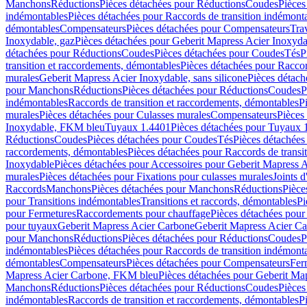
Manchons
Réductions
Pièces détachées pour Réductions
Coudes
Pièces
indémontables
Pièces détachées pour Raccords de transition indémont
démontables
Compensateurs
Pièces détachées pour Compensateurs
Tra
Inoxydable, gaz
Pièces détachées pour Geberit Mapress Acier Inoxyda
détachées pour Réductions
Coudes
Pièces détachées pour Coudes
Tés
P
transition et raccordements, démontables
Pièces détachées pour Raccor
murales
Geberit Mapress Acier Inoxydable, sans silicone
Pièces détach
pour Manchons
Réductions
Pièces détachées pour Réductions
Coudes
P
indémontables
Raccords de transition et raccordements, démontables
P
murales
Pièces détachées pour Culasses murales
Compensateurs
Pièces
Inoxydable, FKM bleu
Tuyaux 1.4401
Pièces détachées pour Tuyaux 
Réductions
Coudes
Pièces détachées pour Coudes
Tés
Pièces détachées
raccordements, démontables
Pièces détachées pour Raccords de transi
Inoxydable
Pièces détachées pour Accessoires pour Geberit Mapress 
murales
Pièces détachées pour Fixations pour culasses murales
Joints d
Raccords
Manchons
Pièces détachées pour Manchons
Réductions
Pièce
pour Transitions indémontables
Transitions et raccords, démontables
Pi
pour Fermetures
Raccordements pour chauffage
Pièces détachées pou
pour tuyaux
Geberit Mapress Acier Carbone
Geberit Mapress Acier C
pour Manchons
Réductions
Pièces détachées pour Réductions
Coudes
P
indémontables
Pièces détachées pour Raccords de transition indémont
démontables
Compensateurs
Pièces détachées pour Compensateurs
Fer
Mapress Acier Carbone, FKM bleu
Pièces détachées pour Geberit M
Manchons
Réductions
Pièces détachées pour Réductions
Coudes
Pièces
indémontables
Raccords de transition et raccordements, démontables
P