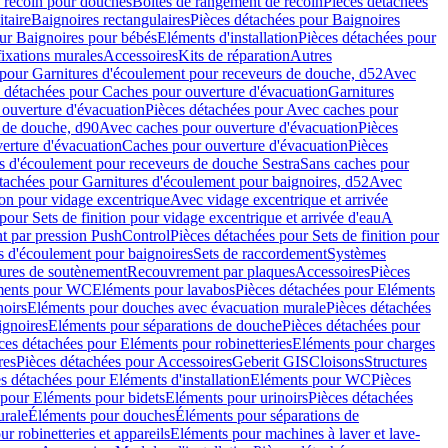
e recoin pour douches
Boîtes de rangement de recoin
Pièces détachées
taire
Baignoires rectangulaires
Pièces détachées pour Baignoires
ur Baignoires pour bébés
Eléments d'installation
Pièces détachées pour
fixations murales
Accessoires
Kits de réparation
Autres
 pour Garnitures d'écoulement pour receveurs de douche, d52
Avec
 détachées pour Caches pour ouverture d'évacuation
Garnitures
ouverture d'évacuation
Pièces détachées pour Avec caches pour
s de douche, d90
Avec caches pour ouverture d'évacuation
Pièces
erture d'évacuation
Caches pour ouverture d'évacuation
Pièces
s d'écoulement pour receveurs de douche Sestra
Sans caches pour
tachées pour Garnitures d'écoulement pour baignoires, d52
Avec
ion pour vidage excentrique
Avec vidage excentrique et arrivée
pour Sets de finition pour vidage excentrique et arrivée d'eau
A
nt par pression PushControl
Pièces détachées pour Sets de finition pour
s d'écoulement pour baignoires
Sets de raccordement
Systèmes
tures de soutènement
Recouvrement par plaques
Accessoires
Pièces
éments pour WC
Eléments pour lavabos
Pièces détachées pour Eléments
noirs
Eléments pour douches avec évacuation murale
Pièces détachées
ignoires
Eléments pour séparations de douche
Pièces détachées pour
ces détachées pour Eléments pour robinetteries
Eléments pour charges
res
Pièces détachées pour Accessoires
Geberit GIS
Cloisons
Structures
s détachées pour Eléments d'installation
Eléments pour WC
Pièces
 pour Eléments pour bidets
Eléments pour urinoirs
Pièces détachées
urale
Éléments pour douches
Éléments pour séparations de
r robinetteries et appareils
Eléments pour machines à laver et lave-