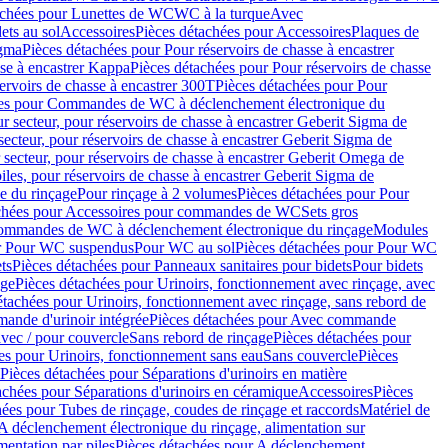
achées pour Lunettes de WC
WC à la turque
Avec
ets au sol
Accessoires
Pièces détachées pour Accessoires
Plaques de
igma
Pièces détachées pour Pour réservoirs de chasse à encastrer
sse à encastrer Kappa
Pièces détachées pour Pour réservoirs de chasse
ervoirs de chasse à encastrer 300T
Pièces détachées pour Pour
ées pour Commandes de WC à déclenchement électronique du
r secteur, pour réservoirs de chasse à encastrer Geberit Sigma de
secteur, pour réservoirs de chasse à encastrer Geberit Sigma de
 secteur, pour réservoirs de chasse à encastrer Geberit Omega de
iles, pour réservoirs de chasse à encastrer Geberit Sigma de
 du rinçage
Pour rinçage à 2 volumes
Pièces détachées pour Pour
achées pour Accessoires pour commandes de WC
Sets gros
commandes de WC à déclenchement électronique du rinçage
Modules
ur Pour WC suspendus
Pour WC au sol
Pièces détachées pour Pour WC
ts
Pièces détachées pour Panneaux sanitaires pour bidets
Pour bidets
age
Pièces détachées pour Urinoirs, fonctionnement avec rinçage, avec
étachées pour Urinoirs, fonctionnement avec rinçage, sans rebord de
nde d'urinoir intégrée
Pièces détachées pour Avec commande
avec / pour couvercle
Sans rebord de rinçage
Pièces détachées pour
es pour Urinoirs, fonctionnement sans eau
Sans couvercle
Pièces
Pièces détachées pour Séparations d'urinoirs en matière
achées pour Séparations d'urinoirs en céramique
Accessoires
Pièces
hées pour Tubes de rinçage, coudes de rinçage et raccords
Matériel de
A déclenchement électronique du rinçage, alimentation sur
mentation par piles
Pièces détachées pour A déclenchement