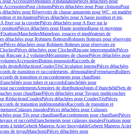
s pour Accessoires
Modules d'installation
Pièces détachées pour
ur Accessoires
Pour cloisons
Pièces détachées pour Pour cloisons
Pour
s détachées pour Réservoirs de chasse apparents pour WC, en matière
sition et mi-hauteur
Pièces détachées pour A basse position et mi-
e
A fixer sur la cuvette
Pièces détachées pour A fixer sur la
 position
Pièces détachées pour Haute position
Basse et moyenne
é
Fixations
Manchettes
Mamelons, rosaces et modérateurs de
es détachées pour Robinets flotteurs
Robinets flotteurs pour réservoirs
ue
Pièces détachées pour Robinets flotteurs pour réservoirs en
Cloches
Pièces détachées pour Cloches
Rinçage interrompable
Pièces
our Rinçage à 2 volumes
Mécanismes de chasse
Pièces détachées pour
2 volumes
Accessoires
Butons-poussoirs
Raccords de
rds droits
Réductions
Coudes
Tés
Circulation interne
Pièces détachées
cords de transition et raccordements, démontables
Fermetures
Boîtiers
ccords de transition et raccordements pour chauffage,
s
Etanchéités pour tubes et raccords
Etanchéités pour
 pour raccordements
Armoires de distribution
Joints d’étanchéité
Sets de
ouches pour chauffage
Pièces détachées pour Tuyaux multicouches
our Réductions
Coudes
Pièces détachées pour Coudes
Tés
Pièces
ccords de transition indémontables
Raccords de transition et
rmetures
Culasses murales
Pièces détachées pour Culasses
achées pour Tés pour chauffage
Raccordements pour chauffage
Pièces
tuyaux et raccords
Etanchements pour culasses murales
Fixations pour
ents à bride
Geberit Mapress Acier Inoxydable
Geberit Mapress Acier
çons de tuyau
Manchons
Pièces détachées pour