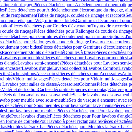
atique du rinçage
Pièces détachées pour A déclenchement pneumatique
les
Pièces détachées pour A déclenchement électronique du rinçage, alim
e et de remplacement
Tubes de rinçage, coudes de rinçage et raccords
Set
ux appareils pour WC, urinoirs et bidets
Garnitures d'écoulement pour
uation
Pièces détachées pour Coudes d'évacuation
Tuyaux de raccordem
e coude de rinçage
Pièces détachées pour Rallonges de coude de rinçag
ièces détachées pour Garnitures d'écoulement pour urinoirs
Siphons d'ur
s détachées pour Rallonges de coude de rinçage
Tuyaux de raccordeme
écoulement pour bidets
Pièces détachées pour Garnitures d'écoulement p
s
Raccordements
Joints d'étanchéité
Douilles à braser
Pièces détachées po
s
Lavabos pour meubles
Pièces détachées pour Lavabos pour meubles
La
s d'angle
Lavabos semi-encastrés
Pièces détachées pour Lavabos semi-e
us-encastrer
Lavabos d'angle
Lavabos collectifs
Lavabos Comfort
Lavabo
ctifs
Cache-siphons
Accessoires
Pièces détachées pour Accessoires
Autre
achoirs
Vidoir multi-usages
Pièces détachées pour Vidoir multi-usages
Ba
r Lavabos pour salles de classe
Accessoires
Colonnes
Pièces détachées 
s
Matériel de fixation
Caches décoratifs
Equerres de montage
Couvre-join
ur Sets de lave-mains avec sous-meuble
Sets de lavabo avec sous-meubl
 lavabo pour meuble avec sous-meuble
Sets de vasque à encastrer avec s
es détachées pour Sous-meubles pour lavabo
Pour lave-mains
Pièces dé
bles
Pour lavabos pour meubles
Pièces détachées pour Pour lavabos pou
'angle
Pour lavabos d'angle
Pièces détachées pour Pour lavabos d'angle
 en forme de coupelle
Pour lavabo à poser rectangulaire
Pièces détachées
 bas
Meubles latéraux bas
Pièces détachées pour Meubles latéraux bas
Co
pactes
Pièces détachées pour Armoires hautes compactes
Autres meuble