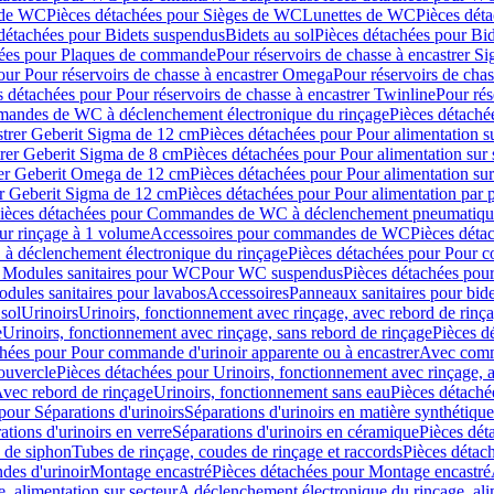
 de WC
Pièces détachées pour Sièges de WC
Lunettes de WC
Pièces dét
détachées pour Bidets suspendus
Bidets au sol
Pièces détachées pour Bid
hées pour Plaques de commande
Pour réservoirs de chasse à encastrer S
our Pour réservoirs de chasse à encastrer Omega
Pour réservoirs de cha
s détachées pour Pour réservoirs de chasse à encastrer Twinline
Pour rés
andes de WC à déclenchement électronique du rinçage
Pièces détach
astrer Geberit Sigma de 12 cm
Pièces détachées pour Pour alimentation su
strer Geberit Sigma de 8 cm
Pièces détachées pour Pour alimentation sur 
trer Geberit Omega de 12 cm
Pièces détachées pour Pour alimentation sur
rer Geberit Sigma de 12 cm
Pièces détachées pour Pour alimentation par p
ièces détachées pour Commandes de WC à déclenchement pneumatique
ur rinçage à 1 volume
Accessoires pour commandes de WC
Pièces dét
 déclenchement électronique du rinçage
Pièces détachées pour Pour 
r Modules sanitaires pour WC
Pour WC suspendus
Pièces détachées po
dules sanitaires pour lavabos
Accessoires
Panneaux sanitaires pour bide
sol
Urinoirs
Urinoirs, fonctionnement avec rinçage, avec rebord de rinç
e
Urinoirs, fonctionnement avec rinçage, sans rebord de rinçage
Pièces d
chées pour Pour commande d'urinoir apparente ou à encastrer
Avec comma
ouvercle
Pièces détachées pour Urinoirs, fonctionnement avec rinçage, 
Avec rebord de rinçage
Urinoirs, fonctionnement sans eau
Pièces détaché
pour Séparations d'urinoirs
Séparations d'urinoirs en matière synthétique
tions d'urinoirs en verre
Séparations d'urinoirs en céramique
Pièces dét
s de siphon
Tubes de rinçage, coudes de rinçage et raccords
Pièces détac
es d'urinoir
Montage encastré
Pièces détachées pour Montage encastré
, alimentation sur secteur
A déclenchement électronique du rinçage, ali