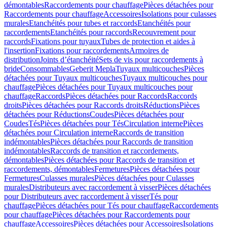
démontables
Raccordements pour chauffage
Pièces détachées pour
Raccordements pour chauffage
Accessoires
Isolations pour culasses
murales
Etanchéités pour tubes et raccords
Etanchéités pour
raccordements
Etanchéités pour raccords
Recouvrement pour
raccords
Fixations pour tuyaux
Tubes de protection et aides à
l'insertion
Fixations pour raccordements
Armoires de
distribution
Joints d’étanchéité
Sets de vis pour raccordements à
bride
Consommables
Geberit Mepla
Tuyaux multicouches
Pièces
détachées pour Tuyaux multicouches
Tuyaux multicouches pour
chauffage
Pièces détachées pour Tuyaux multicouches pour
chauffage
Raccords
Pièces détachées pour Raccords
Raccords
droits
Pièces détachées pour Raccords droits
Réductions
Pièces
détachées pour Réductions
Coudes
Pièces détachées pour
Coudes
Tés
Pièces détachées pour Tés
Circulation interne
Pièces
détachées pour Circulation interne
Raccords de transition
indémontables
Pièces détachées pour Raccords de transition
indémontables
Raccords de transition et raccordements,
démontables
Pièces détachées pour Raccords de transition et
raccordements, démontables
Fermetures
Pièces détachées pour
Fermetures
Culasses murales
Pièces détachées pour Culasses
murales
Distributeurs avec raccordement à visser
Pièces détachées
pour Distributeurs avec raccordement à visser
Tés pour
chauffage
Pièces détachées pour Tés pour chauffage
Raccordements
pour chauffage
Pièces détachées pour Raccordements pour
chauffage
Accessoires
Pièces détachées pour Accessoires
Isolations