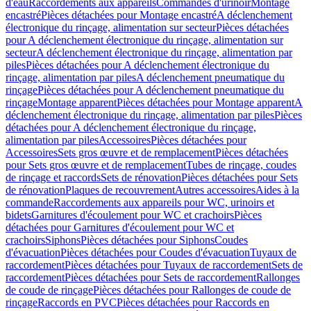
d'eau
Raccordements aux appareils
Commandes d'urinoir
Montage
encastré
Pièces détachées pour Montage encastré
A déclenchement
électronique du rinçage, alimentation sur secteur
Pièces détachées
pour A déclenchement électronique du rinçage, alimentation sur
secteur
A déclenchement électronique du rinçage, alimentation par
piles
Pièces détachées pour A déclenchement électronique du
rinçage, alimentation par piles
A déclenchement pneumatique du
rinçage
Pièces détachées pour A déclenchement pneumatique du
rinçage
Montage apparent
Pièces détachées pour Montage apparent
A
déclenchement électronique du rinçage, alimentation par piles
Pièces
détachées pour A déclenchement électronique du rinçage,
alimentation par piles
Accessoires
Pièces détachées pour
Accessoires
Sets gros œuvre et de remplacement
Pièces détachées
pour Sets gros œuvre et de remplacement
Tubes de rinçage, coudes
de rinçage et raccords
Sets de rénovation
Pièces détachées pour Sets
de rénovation
Plaques de recouvrement
Autres accessoires
Aides à la
commande
Raccordements aux appareils pour WC, urinoirs et
bidets
Garnitures d'écoulement pour WC et crachoirs
Pièces
détachées pour Garnitures d'écoulement pour WC et
crachoirs
Siphons
Pièces détachées pour Siphons
Coudes
d'évacuation
Pièces détachées pour Coudes d'évacuation
Tuyaux de
raccordement
Pièces détachées pour Tuyaux de raccordement
Sets de
raccordement
Pièces détachées pour Sets de raccordement
Rallonges
de coude de rinçage
Pièces détachées pour Rallonges de coude de
rinçage
Raccords en PVC
Pièces détachées pour Raccords en