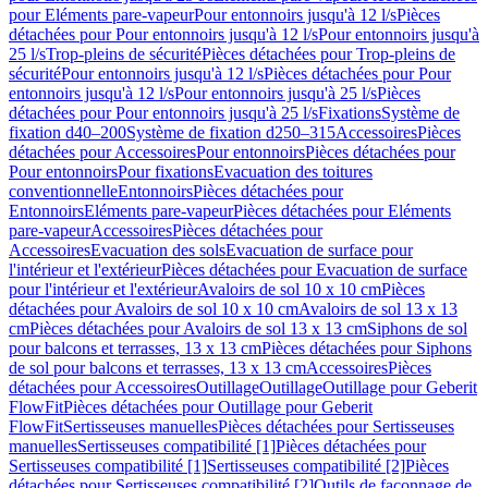
pour Eléments pare-vapeur
Pour entonnoirs jusqu'à 12 l/s
Pièces
détachées pour Pour entonnoirs jusqu'à 12 l/s
Pour entonnoirs jusqu'à
25 l/s
Trop-pleins de sécurité
Pièces détachées pour Trop-pleins de
sécurité
Pour entonnoirs jusqu'à 12 l/s
Pièces détachées pour Pour
entonnoirs jusqu'à 12 l/s
Pour entonnoirs jusqu'à 25 l/s
Pièces
détachées pour Pour entonnoirs jusqu'à 25 l/s
Fixations
Système de
fixation d40–200
Système de fixation d250–315
Accessoires
Pièces
détachées pour Accessoires
Pour entonnoirs
Pièces détachées pour
Pour entonnoirs
Pour fixations
Evacuation des toitures
conventionnelle
Entonnoirs
Pièces détachées pour
Entonnoirs
Eléments pare-vapeur
Pièces détachées pour Eléments
pare-vapeur
Accessoires
Pièces détachées pour
Accessoires
Evacuation des sols
Evacuation de surface pour
l'intérieur et l'extérieur
Pièces détachées pour Evacuation de surface
pour l'intérieur et l'extérieur
Avaloirs de sol 10 x 10 cm
Pièces
détachées pour Avaloirs de sol 10 x 10 cm
Avaloirs de sol 13 x 13
cm
Pièces détachées pour Avaloirs de sol 13 x 13 cm
Siphons de sol
pour balcons et terrasses, 13 x 13 cm
Pièces détachées pour Siphons
de sol pour balcons et terrasses, 13 x 13 cm
Accessoires
Pièces
détachées pour Accessoires
Outillage
Outillage
Outillage pour Geberit
FlowFit
Pièces détachées pour Outillage pour Geberit
FlowFit
Sertisseuses manuelles
Pièces détachées pour Sertisseuses
manuelles
Sertisseuses compatibilité [1]
Pièces détachées pour
Sertisseuses compatibilité [1]
Sertisseuses compatibilité [2]
Pièces
détachées pour Sertisseuses compatibilité [2]
Outils de façonnage de