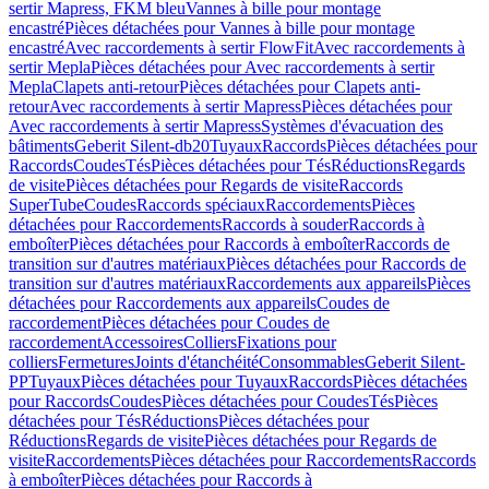
sertir Mapress, FKM bleu
Vannes à bille pour montage
encastré
Pièces détachées pour Vannes à bille pour montage
encastré
Avec raccordements à sertir FlowFit
Avec raccordements à
sertir Mepla
Pièces détachées pour Avec raccordements à sertir
Mepla
Clapets anti-retour
Pièces détachées pour Clapets anti-
retour
Avec raccordements à sertir Mapress
Pièces détachées pour
Avec raccordements à sertir Mapress
Systèmes d'évacuation des
bâtiments
Geberit Silent-db20
Tuyaux
Raccords
Pièces détachées pour
Raccords
Coudes
Tés
Pièces détachées pour Tés
Réductions
Regards
de visite
Pièces détachées pour Regards de visite
Raccords
SuperTube
Coudes
Raccords spéciaux
Raccordements
Pièces
détachées pour Raccordements
Raccords à souder
Raccords à
emboîter
Pièces détachées pour Raccords à emboîter
Raccords de
transition sur d'autres matériaux
Pièces détachées pour Raccords de
transition sur d'autres matériaux
Raccordements aux appareils
Pièces
détachées pour Raccordements aux appareils
Coudes de
raccordement
Pièces détachées pour Coudes de
raccordement
Accessoires
Colliers
Fixations pour
colliers
Fermetures
Joints d'étanchéité
Consommables
Geberit Silent-
PP
Tuyaux
Pièces détachées pour Tuyaux
Raccords
Pièces détachées
pour Raccords
Coudes
Pièces détachées pour Coudes
Tés
Pièces
détachées pour Tés
Réductions
Pièces détachées pour
Réductions
Regards de visite
Pièces détachées pour Regards de
visite
Raccordements
Pièces détachées pour Raccordements
Raccords
à emboîter
Pièces détachées pour Raccords à