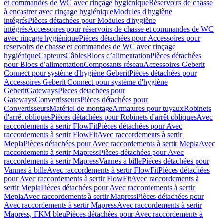
et commandes de WC avec rinçage hygiénique
Réservoirs de chasse
à encastrer avec rinçage hygiénique
Modules d'hygiène
intégrés
Pièces détachées pour Modules d'hygiène
intégrés
Accessoires pour réservoirs de chasse et commandes de WC
avec rinçage hygiénique
Pièces détachées pour Accessoires pour
réservoirs de chasse et commandes de WC avec rinçage
hygiénique
Capteurs
Câbles
Blocs d’alimentation
Pièces détachées
pour Blocs d’alimentation
Composants réseau
Accessoires Geberit
Connect pour système d'hygiène Geberit
Pièces détachées pour
Accessoires Geberit Connect pour système d'hygiène
Geberit
Gateways
Pièces détachées pour
Gateways
Convertisseurs
Pièces détachées pour
Convertisseurs
Matériel de montage
Armatures pour tuyaux
Robinets
d'arrêt obliques
Pièces détachées pour Robinets d'arrêt obliques
Avec
raccordements à sertir FlowFit
Pièces détachées pour Avec
raccordements à sertir FlowFit
Avec raccordements à sertir
Mepla
Pièces détachées pour Avec raccordements à sertir Mepla
Avec
raccordements à sertir Mapress
Pièces détachées pour Avec
raccordements à sertir Mapress
Vannes à bille
Pièces détachées pour
Vannes à bille
Avec raccordements à sertir FlowFit
Pièces détachées
pour Avec raccordements à sertir FlowFit
Avec raccordements à
sertir Mepla
Pièces détachées pour Avec raccordements à sertir
Mepla
Avec raccordements à sertir Mapress
Pièces détachées pour
Avec raccordements à sertir Mapress
Avec raccordements à sertir
Mapress, FKM bleu
Pièces détachées pour Avec raccordements à