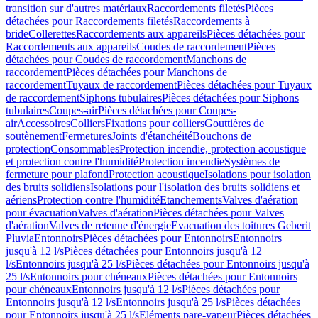
transition sur d'autres matériaux
Raccordements filetés
Pièces
détachées pour Raccordements filetés
Raccordements à
bride
Collerettes
Raccordements aux appareils
Pièces détachées pour
Raccordements aux appareils
Coudes de raccordement
Pièces
détachées pour Coudes de raccordement
Manchons de
raccordement
Pièces détachées pour Manchons de
raccordement
Tuyaux de raccordement
Pièces détachées pour Tuyaux
de raccordement
Siphons tubulaires
Pièces détachées pour Siphons
tubulaires
Coupes-air
Pièces détachées pour Coupes-
air
Accessoires
Colliers
Fixations pour colliers
Gouttières de
soutènement
Fermetures
Joints d'étanchéité
Bouchons de
protection
Consommables
Protection incendie, protection acoustique
et protection contre l'humidité
Protection incendie
Systèmes de
fermeture pour plafond
Protection acoustique
Isolations pour isolation
des bruits solidiens
Isolations pour l'isolation des bruits solidiens et
aériens
Protection contre l'humidité
Etanchements
Valves d'aération
pour évacuation
Valves d'aération
Pièces détachées pour Valves
d'aération
Valves de retenue d'énergie
Evacuation des toitures Geberit
Pluvia
Entonnoirs
Pièces détachées pour Entonnoirs
Entonnoirs
jusqu'à 12 l/s
Pièces détachées pour Entonnoirs jusqu'à 12
l/s
Entonnoirs jusqu'à 25 l/s
Pièces détachées pour Entonnoirs jusqu'à
25 l/s
Entonnoirs pour chéneaux
Pièces détachées pour Entonnoirs
pour chéneaux
Entonnoirs jusqu'à 12 l/s
Pièces détachées pour
Entonnoirs jusqu'à 12 l/s
Entonnoirs jusqu'à 25 l/s
Pièces détachées
pour Entonnoirs jusqu'à 25 l/s
Eléments pare-vapeur
Pièces détachées