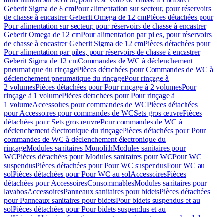
Geberit Sigma de 8 cm
Pour alimentation sur secteur, pour réservoirs
de chasse à encastrer Geberit Omega de 12 cm
Pièces détachées pour
Pour alimentation sur secteur, pour réservoirs de chasse à encastrer
Geberit Omega de 12 cm
Pour alimentation par piles, pour réservoirs
de chasse à encastrer Geberit Sigma de 12 cm
Pièces détachées pour
Pour alimentation par piles, pour réservoirs de chasse à encastrer
Geberit Sigma de 12 cm
Commandes de WC à déclenchement
pneumatique du rinçage
Pièces détachées pour Commandes de WC à
déclenchement pneumatique du rinçage
Pour rinçage à
2 volumes
Pièces détachées pour Pour rinçage à 2 volumes
Pour
rinçage à 1 volume
Pièces détachées pour Pour rinçage à
1 volume
Accessoires pour commandes de WC
Pièces détachées
pour Accessoires pour commandes de WC
Sets gros œuvre
Pièces
détachées pour Sets gros œuvre
Pour commandes de WC à
déclenchement électronique du rinçage
Pièces détachées pour Pour
commandes de WC à déclenchement électronique du
rinçage
Modules sanitaires Monolith
Modules sanitaires pour
WC
Pièces détachées pour Modules sanitaires pour WC
Pour WC
suspendus
Pièces détachées pour Pour WC suspendus
Pour WC au
sol
Pièces détachées pour Pour WC au sol
Accessoires
Pièces
détachées pour Accessoires
Consommables
Modules sanitaires pour
lavabos
Accessoires
Panneaux sanitaires pour bidets
Pièces détachées
pour Panneaux sanitaires pour bidets
Pour bidets suspendus et au
sol
Pièces détachées pour Pour bidets suspendus et au