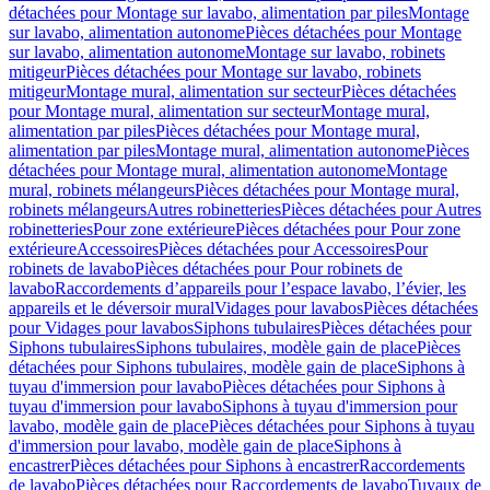
détachées pour Montage sur lavabo, alimentation par piles
Montage
sur lavabo, alimentation autonome
Pièces détachées pour Montage
sur lavabo, alimentation autonome
Montage sur lavabo, robinets
mitigeur
Pièces détachées pour Montage sur lavabo, robinets
mitigeur
Montage mural, alimentation sur secteur
Pièces détachées
pour Montage mural, alimentation sur secteur
Montage mural,
alimentation par piles
Pièces détachées pour Montage mural,
alimentation par piles
Montage mural, alimentation autonome
Pièces
détachées pour Montage mural, alimentation autonome
Montage
mural, robinets mélangeurs
Pièces détachées pour Montage mural,
robinets mélangeurs
Autres robinetteries
Pièces détachées pour Autres
robinetteries
Pour zone extérieure
Pièces détachées pour Pour zone
extérieure
Accessoires
Pièces détachées pour Accessoires
Pour
robinets de lavabo
Pièces détachées pour Pour robinets de
lavabo
Raccordements d’appareils pour l’espace lavabo, l’évier, les
appareils et le déversoir mural
Vidages pour lavabos
Pièces détachées
pour Vidages pour lavabos
Siphons tubulaires
Pièces détachées pour
Siphons tubulaires
Siphons tubulaires, modèle gain de place
Pièces
détachées pour Siphons tubulaires, modèle gain de place
Siphons à
tuyau d'immersion pour lavabo
Pièces détachées pour Siphons à
tuyau d'immersion pour lavabo
Siphons à tuyau d'immersion pour
lavabo, modèle gain de place
Pièces détachées pour Siphons à tuyau
d'immersion pour lavabo, modèle gain de place
Siphons à
encastrer
Pièces détachées pour Siphons à encastrer
Raccordements
de lavabo
Pièces détachées pour Raccordements de lavabo
Tuyaux de