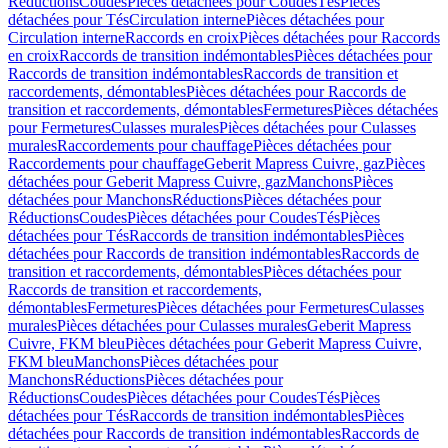
Réductions
Coudes
Pièces détachées pour Coudes
Tés
Pièces
détachées pour Tés
Circulation interne
Pièces détachées pour
Circulation interne
Raccords en croix
Pièces détachées pour Raccords
en croix
Raccords de transition indémontables
Pièces détachées pour
Raccords de transition indémontables
Raccords de transition et
raccordements, démontables
Pièces détachées pour Raccords de
transition et raccordements, démontables
Fermetures
Pièces détachées
pour Fermetures
Culasses murales
Pièces détachées pour Culasses
murales
Raccordements pour chauffage
Pièces détachées pour
Raccordements pour chauffage
Geberit Mapress Cuivre, gaz
Pièces
détachées pour Geberit Mapress Cuivre, gaz
Manchons
Pièces
détachées pour Manchons
Réductions
Pièces détachées pour
Réductions
Coudes
Pièces détachées pour Coudes
Tés
Pièces
détachées pour Tés
Raccords de transition indémontables
Pièces
détachées pour Raccords de transition indémontables
Raccords de
transition et raccordements, démontables
Pièces détachées pour
Raccords de transition et raccordements,
démontables
Fermetures
Pièces détachées pour Fermetures
Culasses
murales
Pièces détachées pour Culasses murales
Geberit Mapress
Cuivre, FKM bleu
Pièces détachées pour Geberit Mapress Cuivre,
FKM bleu
Manchons
Pièces détachées pour
Manchons
Réductions
Pièces détachées pour
Réductions
Coudes
Pièces détachées pour Coudes
Tés
Pièces
détachées pour Tés
Raccords de transition indémontables
Pièces
détachées pour Raccords de transition indémontables
Raccords de