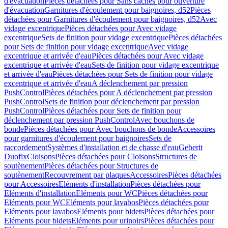
d'évacuation
Pièces détachées pour Sans caches pour ouverture
d'évacuation
Garnitures d'écoulement pour baignoires, d52
Pièces
détachées pour Garnitures d'écoulement pour baignoires, d52
Avec
vidage excentrique
Pièces détachées pour Avec vidage
excentrique
Sets de finition pour vidage excentrique
Pièces détachées
pour Sets de finition pour vidage excentrique
Avec vidage
excentrique et arrivée d'eau
Pièces détachées pour Avec vidage
excentrique et arrivée d'eau
Sets de finition pour vidage excentrique
et arrivée d'eau
Pièces détachées pour Sets de finition pour vidage
excentrique et arrivée d'eau
A déclenchement par pression
PushControl
Pièces détachées pour A déclenchement par pression
PushControl
Sets de finition pour déclenchement par pression
PushControl
Pièces détachées pour Sets de finition pour
déclenchement par pression PushControl
Avec bouchons de
bonde
Pièces détachées pour Avec bouchons de bonde
Accessoires
pour garnitures d'écoulement pour baignoires
Sets de
raccordement
Systèmes d'installation et de chasse d'eau
Geberit
Duofix
Cloisons
Pièces détachées pour Cloisons
Structures de
soutènement
Pièces détachées pour Structures de
soutènement
Recouvrement par plaques
Accessoires
Pièces détachées
pour Accessoires
Eléments d'installation
Pièces détachées pour
Eléments d'installation
Eléments pour WC
Pièces détachées pour
Eléments pour WC
Eléments pour lavabos
Pièces détachées pour
Eléments pour lavabos
Eléments pour bidets
Pièces détachées pour
Eléments pour bidets
Eléments pour urinoirs
Pièces détachées pour