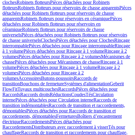
cloches
Robinets flotteurs
Pièces détachées pour Robinets
flotteurs
Robinets flotteurs pour réservoirs de chasse apparents
Pièces
détachées pour Robinets flotteurs pour réservoirs de chasse
apparents
Robinets flotteurs pour réservoirs en céramique
Pièces
détachées pour Robinets flotteurs pour réservoirs en
céramique
Robinets flotteurs pour réservoirs de chasse
universels
Pièces détachées pour Robinets flotteurs pour réservoirs
de chasse universels
Cloches
Pièces détachées pour Cloches
Rinçage
interrompable
Pièces détachées pour Rinçage interrompable
Rinçage
à 1 volume
Pièces détachées pour Rinçage à 1 volume
Rinçage à 2
volumes
Pièces détachées pour Rinçage à 2 volumes
Mécanismes de
chasse
Pièces détachées pour Mécanismes de chasse
Rinçage à 1
volume
Pièces détachées pour Rinçage à 1 volume
Rinçage à 2
volumes
Pièces détachées pour Rinçage à 2
volumes
Accessoires
Butons-poussoirs
Raccords de
transition
Bouchons de fermeture
Systèmes d'alimentation
Geberit
FlowFit
Tuyaux multicouches
Raccords
Pièces détachées pour
Raccords
Raccords droits
Réductions
Coudes
Tés
Circulation
interne
Pièces détachées pour Circulation interne
Raccords de
transition indémontables
Raccords de transition et raccordements,
démontables
Pièces détachées pour Raccords de transition et
raccordements, démontables
Fermetures
Boîtiers d’encastrement
électrique
Raccordements
Pièces détachées pour
Raccordements
Distributeurs avec raccordement à visser
Tés pour
chauffage
Raccords de transition et raccordements pour chauffage,