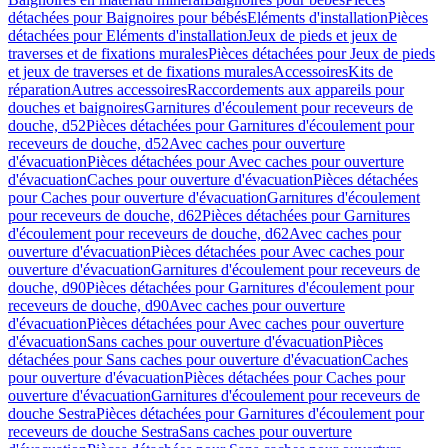
détachées pour Baignoires pour bébés
Eléments d'installation
Pièces
détachées pour Eléments d'installation
Jeux de pieds et jeux de
traverses et de fixations murales
Pièces détachées pour Jeux de pieds
et jeux de traverses et de fixations murales
Accessoires
Kits de
réparation
Autres accessoires
Raccordements aux appareils pour
douches et baignoires
Garnitures d'écoulement pour receveurs de
douche, d52
Pièces détachées pour Garnitures d'écoulement pour
receveurs de douche, d52
Avec caches pour ouverture
d'évacuation
Pièces détachées pour Avec caches pour ouverture
d'évacuation
Caches pour ouverture d'évacuation
Pièces détachées
pour Caches pour ouverture d'évacuation
Garnitures d'écoulement
pour receveurs de douche, d62
Pièces détachées pour Garnitures
d'écoulement pour receveurs de douche, d62
Avec caches pour
ouverture d'évacuation
Pièces détachées pour Avec caches pour
ouverture d'évacuation
Garnitures d'écoulement pour receveurs de
douche, d90
Pièces détachées pour Garnitures d'écoulement pour
receveurs de douche, d90
Avec caches pour ouverture
d'évacuation
Pièces détachées pour Avec caches pour ouverture
d'évacuation
Sans caches pour ouverture d'évacuation
Pièces
détachées pour Sans caches pour ouverture d'évacuation
Caches
pour ouverture d'évacuation
Pièces détachées pour Caches pour
ouverture d'évacuation
Garnitures d'écoulement pour receveurs de
douche Sestra
Pièces détachées pour Garnitures d'écoulement pour
receveurs de douche Sestra
Sans caches pour ouverture