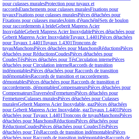
pour culasses murales
Protection pour tuyaux et
raccords
Etanchements pour culasses murales
Fixations pour
tuyaux
Fixations pour culasses murales
Pièces détachées pour
Fixations pour culasses murales
Joints d'étanchéité
Sets de boulon
pour raccordements à bride
Geberit Mapress Acier
Inoxydable
Geberit Mapress Acier Inoxydable
Pièces détachées pour
Geberit Mapress Acier Inoxydable
Tuyaux 1.4401
Pièces détachées
pour Tuyaux 1.4401
Tuyaux 1.4301
Tronçons de
tuyau
Manchons
Pièces détachées pour Manchons
Réductions
Pièces
détachées pour Réductions
Coudes
Pièces détachées pour
Coudes
Tés
Pièces détachées pour Tés
Circulation interne
Pièces
détachées pour Circulation interne
Raccords de transition
indémontables
Pièces détachées pour Raccords de transition
indémontables
Raccords de transition et raccordements,
démontables
Pièces détachées pour Raccords de transition et
raccordements, démontables
Compensateurs
Pièces détachées pour
Compensateurs
Traversées
Fermetures
Pièces détachées pour
Fermetures
Culasses murales
Pièces détachées pour Culasses
murales
Geberit Mapress Acier Inoxydable, gaz
Pièces détachées
pour Geberit Mapress Acier Inoxydable, gaz
Tuyaux 1.4401
Pièces
détachées pour Tuyaux 1.4401
Tronçons de tuyau
Manchons
Pièces
détachées pour Manchons
Réductions
Pièces détachées pour
Réductions
Coudes
Pièces détachées pour Coudes
Tés
Pièces
détachées pour Tés
Raccords de transition indémontables
Pièces
détachées pour Raccords de transition indémontables
Raccords de