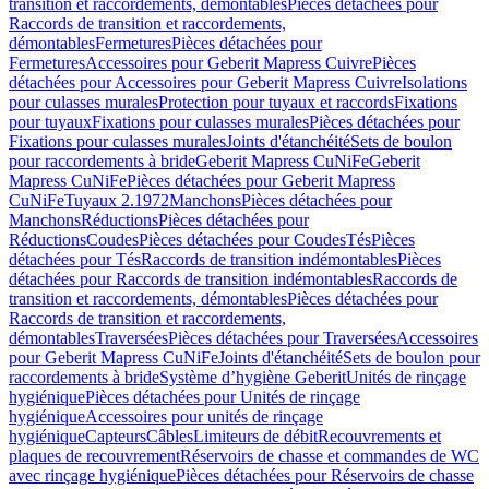
transition et raccordements, démontables
Pièces détachées pour
Raccords de transition et raccordements,
démontables
Fermetures
Pièces détachées pour
Fermetures
Accessoires pour Geberit Mapress Cuivre
Pièces
détachées pour Accessoires pour Geberit Mapress Cuivre
Isolations
pour culasses murales
Protection pour tuyaux et raccords
Fixations
pour tuyaux
Fixations pour culasses murales
Pièces détachées pour
Fixations pour culasses murales
Joints d'étanchéité
Sets de boulon
pour raccordements à bride
Geberit Mapress CuNiFe
Geberit
Mapress CuNiFe
Pièces détachées pour Geberit Mapress
CuNiFe
Tuyaux 2.1972
Manchons
Pièces détachées pour
Manchons
Réductions
Pièces détachées pour
Réductions
Coudes
Pièces détachées pour Coudes
Tés
Pièces
détachées pour Tés
Raccords de transition indémontables
Pièces
détachées pour Raccords de transition indémontables
Raccords de
transition et raccordements, démontables
Pièces détachées pour
Raccords de transition et raccordements,
démontables
Traversées
Pièces détachées pour Traversées
Accessoires
pour Geberit Mapress CuNiFe
Joints d'étanchéité
Sets de boulon pour
raccordements à bride
Système d’hygiène Geberit
Unités de rinçage
hygiénique
Pièces détachées pour Unités de rinçage
hygiénique
Accessoires pour unités de rinçage
hygiénique
Capteurs
Câbles
Limiteurs de débit
Recouvrements et
plaques de recouvrement
Réservoirs de chasse et commandes de WC
avec rinçage hygiénique
Pièces détachées pour Réservoirs de chasse