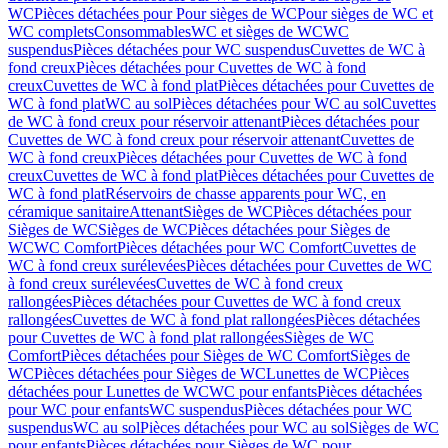
WC
Pièces détachées pour Pour sièges de WC
Pour sièges de WC et
WC complets
Consommables
WC et sièges de WC
WC
suspendus
Pièces détachées pour WC suspendus
Cuvettes de WC à
fond creux
Pièces détachées pour Cuvettes de WC à fond
creux
Cuvettes de WC à fond plat
Pièces détachées pour Cuvettes de
WC à fond plat
WC au sol
Pièces détachées pour WC au sol
Cuvettes
de WC à fond creux pour réservoir attenant
Pièces détachées pour
Cuvettes de WC à fond creux pour réservoir attenant
Cuvettes de
WC à fond creux
Pièces détachées pour Cuvettes de WC à fond
creux
Cuvettes de WC à fond plat
Pièces détachées pour Cuvettes de
WC à fond plat
Réservoirs de chasse apparents pour WC, en
céramique sanitaire
Attenant
Sièges de WC
Pièces détachées pour
Sièges de WC
Sièges de WC
Pièces détachées pour Sièges de
WC
WC Comfort
Pièces détachées pour WC Comfort
Cuvettes de
WC à fond creux surélevées
Pièces détachées pour Cuvettes de WC
à fond creux surélevées
Cuvettes de WC à fond creux
rallongées
Pièces détachées pour Cuvettes de WC à fond creux
rallongées
Cuvettes de WC à fond plat rallongées
Pièces détachées
pour Cuvettes de WC à fond plat rallongées
Sièges de WC
Comfort
Pièces détachées pour Sièges de WC Comfort
Sièges de
WC
Pièces détachées pour Sièges de WC
Lunettes de WC
Pièces
détachées pour Lunettes de WC
WC pour enfants
Pièces détachées
pour WC pour enfants
WC suspendus
Pièces détachées pour WC
suspendus
WC au sol
Pièces détachées pour WC au sol
Sièges de WC
pour enfants
Pièces détachées pour Sièges de WC pour