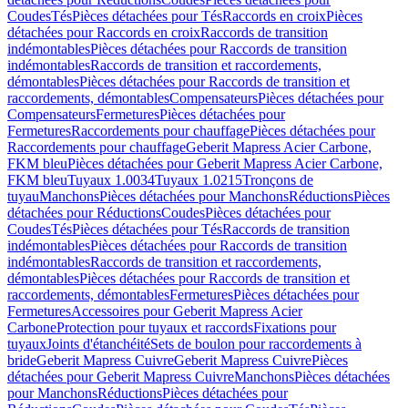
Coudes
Tés
Pièces détachées pour Tés
Raccords en croix
Pièces
détachées pour Raccords en croix
Raccords de transition
indémontables
Pièces détachées pour Raccords de transition
indémontables
Raccords de transition et raccordements,
démontables
Pièces détachées pour Raccords de transition et
raccordements, démontables
Compensateurs
Pièces détachées pour
Compensateurs
Fermetures
Pièces détachées pour
Fermetures
Raccordements pour chauffage
Pièces détachées pour
Raccordements pour chauffage
Geberit Mapress Acier Carbone,
FKM bleu
Pièces détachées pour Geberit Mapress Acier Carbone,
FKM bleu
Tuyaux 1.0034
Tuyaux 1.0215
Tronçons de
tuyau
Manchons
Pièces détachées pour Manchons
Réductions
Pièces
détachées pour Réductions
Coudes
Pièces détachées pour
Coudes
Tés
Pièces détachées pour Tés
Raccords de transition
indémontables
Pièces détachées pour Raccords de transition
indémontables
Raccords de transition et raccordements,
démontables
Pièces détachées pour Raccords de transition et
raccordements, démontables
Fermetures
Pièces détachées pour
Fermetures
Accessoires pour Geberit Mapress Acier
Carbone
Protection pour tuyaux et raccords
Fixations pour
tuyaux
Joints d'étanchéité
Sets de boulon pour raccordements à
bride
Geberit Mapress Cuivre
Geberit Mapress Cuivre
Pièces
détachées pour Geberit Mapress Cuivre
Manchons
Pièces détachées
pour Manchons
Réductions
Pièces détachées pour