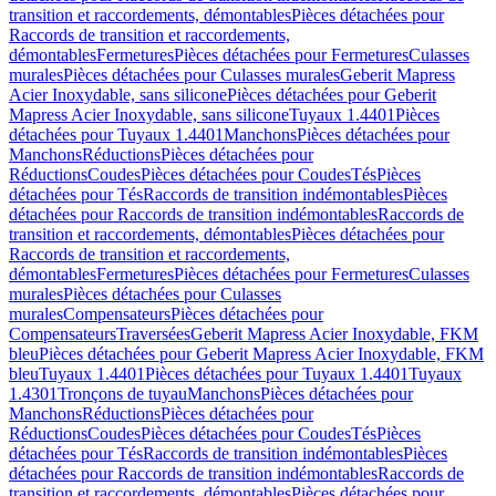
transition et raccordements, démontables
Pièces détachées pour
Raccords de transition et raccordements,
démontables
Fermetures
Pièces détachées pour Fermetures
Culasses
murales
Pièces détachées pour Culasses murales
Geberit Mapress
Acier Inoxydable, sans silicone
Pièces détachées pour Geberit
Mapress Acier Inoxydable, sans silicone
Tuyaux 1.4401
Pièces
détachées pour Tuyaux 1.4401
Manchons
Pièces détachées pour
Manchons
Réductions
Pièces détachées pour
Réductions
Coudes
Pièces détachées pour Coudes
Tés
Pièces
détachées pour Tés
Raccords de transition indémontables
Pièces
détachées pour Raccords de transition indémontables
Raccords de
transition et raccordements, démontables
Pièces détachées pour
Raccords de transition et raccordements,
démontables
Fermetures
Pièces détachées pour Fermetures
Culasses
murales
Pièces détachées pour Culasses
murales
Compensateurs
Pièces détachées pour
Compensateurs
Traversées
Geberit Mapress Acier Inoxydable, FKM
bleu
Pièces détachées pour Geberit Mapress Acier Inoxydable, FKM
bleu
Tuyaux 1.4401
Pièces détachées pour Tuyaux 1.4401
Tuyaux
1.4301
Tronçons de tuyau
Manchons
Pièces détachées pour
Manchons
Réductions
Pièces détachées pour
Réductions
Coudes
Pièces détachées pour Coudes
Tés
Pièces
détachées pour Tés
Raccords de transition indémontables
Pièces
détachées pour Raccords de transition indémontables
Raccords de
transition et raccordements, démontables
Pièces détachées pour