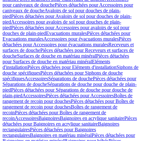
pour caniveaux de douche
Pièces détachées pour Accessoires pour
caniveaux de douche
Avaloirs de sol pour douches de plain-
pied
Pièces détachées pour Avaloirs de sol pour douches de plain-
pied
Accessoires pour avaloirs de sol pour douches de plain-
pied
Pièces détachées pour Accessoires pour avaloirs de sol pour
douches de plain-pied
Evacuations murales
Pièces détachées pour
Evacuations murales
Accessoires pour évacuations murales
Pièces
détachées pour Accessoires pour évacuations murales
Receveurs et
surfaces de douche
Pièces détachées pour Receveurs et surfaces de
douche
Surfaces de douche en matériau minéral
Pièces détachées
pour Surfaces de douche en matériau minéral
Eléments
d'installation
Pièces détachées pour Eléments d'installation
Siphons de
douche spécifiques
Pièces détachées pour Siphons de douche
spécifiques
Accessoires
Séparations de douche
Pièces détachées pour
Séparations de douche
Séparations de douche pour douche de plain-
pied
Pièces détachées pour Séparations de douche pour douche de
plain-pied
Accessoires
Pièces détachées pour Accessoires
Boîtes de
rangement de recoin pour douches
Pièces détachées pour Boîtes de
rangement de recoin pour douches
Boîtes de rangement de
recoin
Pièces détachées pour Boîtes de rangement de
recoin
Accessoires
Baignoires
Baignoires en acrylique sanitaire
Pièces
détachées pour Baignoires en acrylique sanitaire
Baignoires
rectangulaires
Pièces détachées pour Baignoires
rectangulaires
Baignoires en matériau minéral
Pièces détachées pour
Baignoires en matériau minéral
Baignoires pour bébés
Pièces