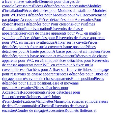
à laver et lave-vaisselle
Eléments pour charges de
console
Accessoires
Pièces détachées pour Accessoires
Modules
d'installation
Pièces détachées pour Modules d'installation
Modules
pour WC
Pièces détachées pour Modules pour WC
Recouvrement
par plaques
Accessoires
Pièces détachées pour Accessoires
Pour
cloisons
Pièces détachées pour Pour cloisons
Pour systèmes
d'alimentation
Pour évacuation
Réservoirs de chasse
apparents
Réservoirs de chasse apparents pour WC, en matière
synthétique
Pièces détachées pour Réservoirs de chasse apparents
pour WC, en matière synthétique
A fixer sur la cuvette
Pièces
détachées pour A fixer sur la cuvette
A haute position
Pièces
détachées pour A haute position
A basse position et mi-hauteur
Pièces
détachées pour A basse position et mi-hauteur
Réservoirs de chasse
apparents pour WC, en céramique
Pièces détachées pour Réservoirs
de chasse apparents pour WC, en céramique
A fixer sur la
cuvette
Pièces détachées pour A fixer sur la cuvette
Tubes de rinçage
pour réservoirs de chasse apparents
Pièces détachées pour Tubes de
rinçage pour réservoirs de chasse apparents
Haute position
Pièces
détachées pour Haute position
Basse et moyenne
position
Accessoires
Pièces détachées pour
Accessoires
Raccordements
Pièces détachées pour
Raccordements
Robinets d'arrêt
Joints
d'étanchéité
Fixations
Manchettes
Mamelons, rosaces et modérateurs
de débit
Consommables
Cloches
Réservoirs de chasse à
encastrer
Coudes de rinçage
Accessoires
Robinets flotteurs et