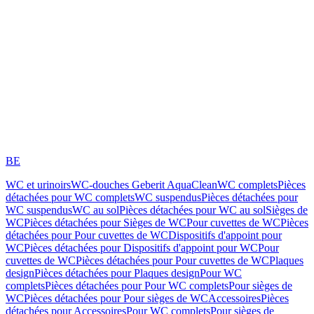
BE
WC et urinoirs
WC-douches Geberit AquaClean
WC complets
Pièces
détachées pour WC complets
WC suspendus
Pièces détachées pour
WC suspendus
WC au sol
Pièces détachées pour WC au sol
Sièges de
WC
Pièces détachées pour Sièges de WC
Pour cuvettes de WC
Pièces
détachées pour Pour cuvettes de WC
Dispositifs d'appoint pour
WC
Pièces détachées pour Dispositifs d'appoint pour WC
Pour
cuvettes de WC
Pièces détachées pour Pour cuvettes de WC
Plaques
design
Pièces détachées pour Plaques design
Pour WC
complets
Pièces détachées pour Pour WC complets
Pour sièges de
WC
Pièces détachées pour Pour sièges de WC
Accessoires
Pièces
détachées pour Accessoires
Pour WC complets
Pour sièges de