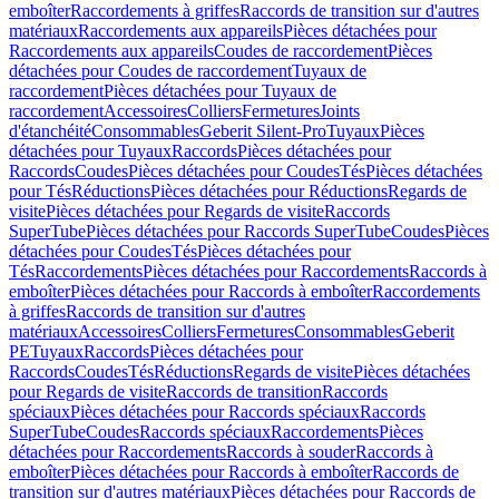
emboîter
Raccordements à griffes
Raccords de transition sur d'autres
matériaux
Raccordements aux appareils
Pièces détachées pour
Raccordements aux appareils
Coudes de raccordement
Pièces
détachées pour Coudes de raccordement
Tuyaux de
raccordement
Pièces détachées pour Tuyaux de
raccordement
Accessoires
Colliers
Fermetures
Joints
d'étanchéité
Consommables
Geberit Silent-Pro
Tuyaux
Pièces
détachées pour Tuyaux
Raccords
Pièces détachées pour
Raccords
Coudes
Pièces détachées pour Coudes
Tés
Pièces détachées
pour Tés
Réductions
Pièces détachées pour Réductions
Regards de
visite
Pièces détachées pour Regards de visite
Raccords
SuperTube
Pièces détachées pour Raccords SuperTube
Coudes
Pièces
détachées pour Coudes
Tés
Pièces détachées pour
Tés
Raccordements
Pièces détachées pour Raccordements
Raccords à
emboîter
Pièces détachées pour Raccords à emboîter
Raccordements
à griffes
Raccords de transition sur d'autres
matériaux
Accessoires
Colliers
Fermetures
Consommables
Geberit
PE
Tuyaux
Raccords
Pièces détachées pour
Raccords
Coudes
Tés
Réductions
Regards de visite
Pièces détachées
pour Regards de visite
Raccords de transition
Raccords
spéciaux
Pièces détachées pour Raccords spéciaux
Raccords
SuperTube
Coudes
Raccords spéciaux
Raccordements
Pièces
détachées pour Raccordements
Raccords à souder
Raccords à
emboîter
Pièces détachées pour Raccords à emboîter
Raccords de
transition sur d'autres matériaux
Pièces détachées pour Raccords de