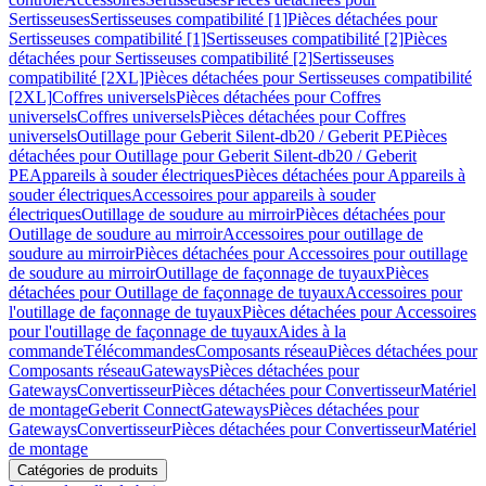
Sertisseuses
Sertisseuses compatibilité [1]
Pièces détachées pour
Sertisseuses compatibilité [1]
Sertisseuses compatibilité [2]
Pièces
détachées pour Sertisseuses compatibilité [2]
Sertisseuses
compatibilité [2XL]
Pièces détachées pour Sertisseuses compatibilité
[2XL]
Coffres universels
Pièces détachées pour Coffres
universels
Coffres universels
Pièces détachées pour Coffres
universels
Outillage pour Geberit Silent-db20 / Geberit PE
Pièces
détachées pour Outillage pour Geberit Silent-db20 / Geberit
PE
Appareils à souder électriques
Pièces détachées pour Appareils à
souder électriques
Accessoires pour appareils à souder
électriques
Outillage de soudure au mirroir
Pièces détachées pour
Outillage de soudure au mirroir
Accessoires pour outillage de
soudure au mirroir
Pièces détachées pour Accessoires pour outillage
de soudure au mirroir
Outillage de façonnage de tuyaux
Pièces
détachées pour Outillage de façonnage de tuyaux
Accessoires pour
l'outillage de façonnage de tuyaux
Pièces détachées pour Accessoires
pour l'outillage de façonnage de tuyaux
Aides à la
commande
Télécommandes
Composants réseau
Pièces détachées pour
Composants réseau
Gateways
Pièces détachées pour
Gateways
Convertisseur
Pièces détachées pour Convertisseur
Matériel
de montage
Geberit Connect
Gateways
Pièces détachées pour
Gateways
Convertisseur
Pièces détachées pour Convertisseur
Matériel
de montage
Catégories de produits