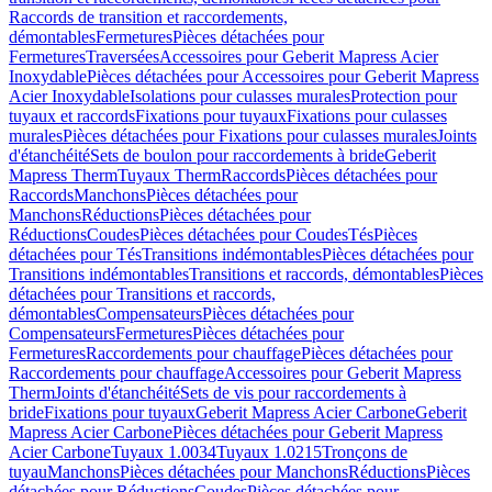
Raccords de transition et raccordements,
démontables
Fermetures
Pièces détachées pour
Fermetures
Traversées
Accessoires pour Geberit Mapress Acier
Inoxydable
Pièces détachées pour Accessoires pour Geberit Mapress
Acier Inoxydable
Isolations pour culasses murales
Protection pour
tuyaux et raccords
Fixations pour tuyaux
Fixations pour culasses
murales
Pièces détachées pour Fixations pour culasses murales
Joints
d'étanchéité
Sets de boulon pour raccordements à bride
Geberit
Mapress Therm
Tuyaux Therm
Raccords
Pièces détachées pour
Raccords
Manchons
Pièces détachées pour
Manchons
Réductions
Pièces détachées pour
Réductions
Coudes
Pièces détachées pour Coudes
Tés
Pièces
détachées pour Tés
Transitions indémontables
Pièces détachées pour
Transitions indémontables
Transitions et raccords, démontables
Pièces
détachées pour Transitions et raccords,
démontables
Compensateurs
Pièces détachées pour
Compensateurs
Fermetures
Pièces détachées pour
Fermetures
Raccordements pour chauffage
Pièces détachées pour
Raccordements pour chauffage
Accessoires pour Geberit Mapress
Therm
Joints d'étanchéité
Sets de vis pour raccordements à
bride
Fixations pour tuyaux
Geberit Mapress Acier Carbone
Geberit
Mapress Acier Carbone
Pièces détachées pour Geberit Mapress
Acier Carbone
Tuyaux 1.0034
Tuyaux 1.0215
Tronçons de
tuyau
Manchons
Pièces détachées pour Manchons
Réductions
Pièces
détachées pour Réductions
Coudes
Pièces détachées pour