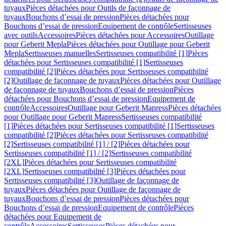
tuyaux
Pièces détachées pour Outils de façonnage de
tuyaux
Bouchons d’essai de pression
Pièces détachées pour
Bouchons d’essai de pression
Equipement de contrôle
Sertisseuses
avec outils
Accessoires
Pièces détachées pour Accessoires
Outillage
pour Geberit Mepla
Pièces détachées pour Outillage pour Geberit
Mepla
Sertisseuses manuelles
Sertisseuses compatibilité [1]
Pièces
détachées pour Sertisseuses compatibilité [1]
Sertisseuses
compatibilité [2]
Pièces détachées pour Sertisseuses compatibilité
[2]
Outillage de façonnage de tuyaux
Pièces détachées pour Outillage
de façonnage de tuyaux
Bouchons d’essai de pression
Pièces
détachées pour Bouchons d’essai de pression
Equipement de
contrôle
Accessoires
Outillage pour Geberit Mapress
Pièces détachées
pour Outillage pour Geberit Mapress
Sertisseuses compatibilité
[1]
Pièces détachées pour Sertisseuses compatibilité [1]
Sertisseuses
compatibilité [2]
Pièces détachées pour Sertisseuses compatibilité
[2]
Sertisseuses compatibilité [1] / [2]
Pièces détachées pour
Sertisseuses compatibilité [1] / [2]
Sertisseuses compatibilité
[2XL]
Pièces détachées pour Sertisseuses compatibilité
[2XL]
Sertisseuses compatibilité [3]
Pièces détachées pour
Sertisseuses compatibilité [3]
Outillage de façonnage de
tuyaux
Pièces détachées pour Outillage de façonnage de
tuyaux
Bouchons d’essai de pression
Pièces détachées pour
Bouchons d’essai de pression
Equipement de contrôle
Pièces
détachées pour Equipement de
contrôle
Accessoires
Sertisseuses
Pièces détachées pour