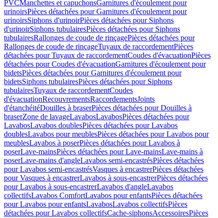
PVC
Manchettes et capuchons
Garnitures d'écoulement pour
urinoirs
Pièces détachées pour Garnitures d'écoulement pour
urinoirs
Siphons d'urinoir
Pièces détachées pour Siphons
d'urinoir
Siphons tubulaires
Pièces détachées pour Siphons
tubulaires
Rallonges de coude de rinçage
Pièces détachées pour
Rallonges de coude de rinçage
Tuyaux de raccordement
Pièces
détachées pour Tuyaux de raccordement
Coudes d'évacuation
Pièces
détachées pour Coudes d'évacuation
Garnitures d'écoulement pour
bidets
Pièces détachées pour Garnitures d'écoulement pour
bidets
Siphons tubulaires
Pièces détachées pour Siphons
tubulaires
Tuyaux de raccordement
Coudes
d'évacuation
Recouvrements
Raccordements
Joints
d'étanchéité
Douilles à braser
Pièces détachées pour Douilles à
braser
Zone de lavage
Lavabos
Lavabos
Pièces détachées pour
Lavabos
Lavabos doubles
Pièces détachées pour Lavabos
doubles
Lavabos pour meubles
Pièces détachées pour Lavabos pour
meubles
Lavabos à poser
Pièces détachées pour Lavabos à
poser
Lave-mains
Pièces détachées pour Lave-mains
Lave-mains à
poser
Lave-mains d'angle
Lavabos semi-encastrés
Pièces détachées
pour Lavabos semi-encastrés
Vasques à encastrer
Pièces détachées
pour Vasques à encastrer
Lavabos à sous-encastrer
Pièces détachées
pour Lavabos à sous-encastrer
Lavabos d'angle
Lavabos
collectifs
Lavabos Comfort
Lavabos pour enfants
Pièces détachées
pour Lavabos pour enfants
Lavabos
Lavabos collectifs
Pièces
détachées pour Lavabos collectifs
Cache-siphons
Accessoires
Pièces