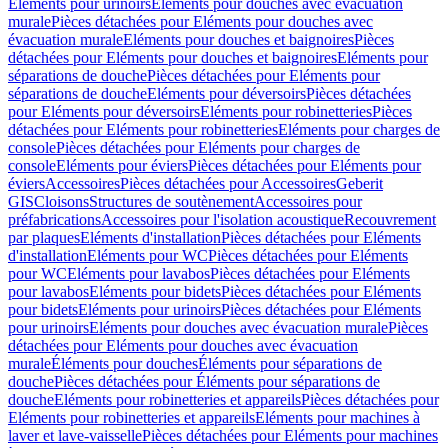
Eléments pour urinoirs
Eléments pour douches avec évacuation
murale
Pièces détachées pour Eléments pour douches avec
évacuation murale
Eléments pour douches et baignoires
Pièces
détachées pour Eléments pour douches et baignoires
Eléments pour
séparations de douche
Pièces détachées pour Eléments pour
séparations de douche
Eléments pour déversoirs
Pièces détachées
pour Eléments pour déversoirs
Eléments pour robinetteries
Pièces
détachées pour Eléments pour robinetteries
Eléments pour charges de
console
Pièces détachées pour Eléments pour charges de
console
Eléments pour éviers
Pièces détachées pour Eléments pour
éviers
Accessoires
Pièces détachées pour Accessoires
Geberit
GIS
Cloisons
Structures de soutènement
Accessoires pour
préfabrications
Accessoires pour l'isolation acoustique
Recouvrement
par plaques
Eléments d'installation
Pièces détachées pour Eléments
d'installation
Eléments pour WC
Pièces détachées pour Eléments
pour WC
Eléments pour lavabos
Pièces détachées pour Eléments
pour lavabos
Eléments pour bidets
Pièces détachées pour Eléments
pour bidets
Eléments pour urinoirs
Pièces détachées pour Eléments
pour urinoirs
Eléments pour douches avec évacuation murale
Pièces
détachées pour Eléments pour douches avec évacuation
murale
Éléments pour douches
Éléments pour séparations de
douche
Pièces détachées pour Éléments pour séparations de
douche
Eléments pour robinetteries et appareils
Pièces détachées pour
Eléments pour robinetteries et appareils
Eléments pour machines à
laver et lave-vaisselle
Pièces détachées pour Eléments pour machines