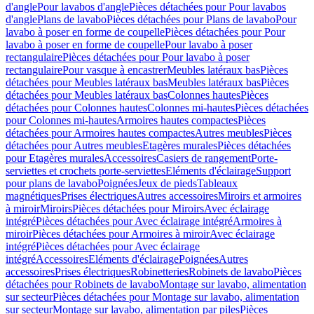
d'angle
Pour lavabos d'angle
Pièces détachées pour Pour lavabos
d'angle
Plans de lavabo
Pièces détachées pour Plans de lavabo
Pour
lavabo à poser en forme de coupelle
Pièces détachées pour Pour
lavabo à poser en forme de coupelle
Pour lavabo à poser
rectangulaire
Pièces détachées pour Pour lavabo à poser
rectangulaire
Pour vasque à encastrer
Meubles latéraux bas
Pièces
détachées pour Meubles latéraux bas
Meubles latéraux bas
Pièces
détachées pour Meubles latéraux bas
Colonnes hautes
Pièces
détachées pour Colonnes hautes
Colonnes mi-hautes
Pièces détachées
pour Colonnes mi-hautes
Armoires hautes compactes
Pièces
détachées pour Armoires hautes compactes
Autres meubles
Pièces
détachées pour Autres meubles
Etagères murales
Pièces détachées
pour Etagères murales
Accessoires
Casiers de rangement
Porte-
serviettes et crochets porte-serviettes
Eléments d'éclairage
Support
pour plans de lavabo
Poignées
Jeux de pieds
Tableaux
magnétiques
Prises électriques
Autres accessoires
Miroirs et armoires
à miroir
Miroirs
Pièces détachées pour Miroirs
Avec éclairage
intégré
Pièces détachées pour Avec éclairage intégré
Armoires à
miroir
Pièces détachées pour Armoires à miroir
Avec éclairage
intégré
Pièces détachées pour Avec éclairage
intégré
Accessoires
Eléments d'éclairage
Poignées
Autres
accessoires
Prises électriques
Robinetteries
Robinets de lavabo
Pièces
détachées pour Robinets de lavabo
Montage sur lavabo, alimentation
sur secteur
Pièces détachées pour Montage sur lavabo, alimentation
sur secteur
Montage sur lavabo, alimentation par piles
Pièces