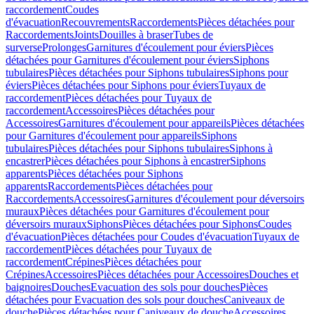
raccordement
Coudes
d'évacuation
Recouvrements
Raccordements
Pièces détachées pour
Raccordements
Joints
Douilles à braser
Tubes de
surverse
Prolonges
Garnitures d'écoulement pour éviers
Pièces
détachées pour Garnitures d'écoulement pour éviers
Siphons
tubulaires
Pièces détachées pour Siphons tubulaires
Siphons pour
éviers
Pièces détachées pour Siphons pour éviers
Tuyaux de
raccordement
Pièces détachées pour Tuyaux de
raccordement
Accessoires
Pièces détachées pour
Accessoires
Garnitures d'écoulement pour appareils
Pièces détachées
pour Garnitures d'écoulement pour appareils
Siphons
tubulaires
Pièces détachées pour Siphons tubulaires
Siphons à
encastrer
Pièces détachées pour Siphons à encastrer
Siphons
apparents
Pièces détachées pour Siphons
apparents
Raccordements
Pièces détachées pour
Raccordements
Accessoires
Garnitures d'écoulement pour déversoirs
muraux
Pièces détachées pour Garnitures d'écoulement pour
déversoirs muraux
Siphons
Pièces détachées pour Siphons
Coudes
d'évacuation
Pièces détachées pour Coudes d'évacuation
Tuyaux de
raccordement
Pièces détachées pour Tuyaux de
raccordement
Crépines
Pièces détachées pour
Crépines
Accessoires
Pièces détachées pour Accessoires
Douches et
baignoires
Douches
Evacuation des sols pour douches
Pièces
détachées pour Evacuation des sols pour douches
Caniveaux de
douche
Pièces détachées pour Caniveaux de douche
Accessoires