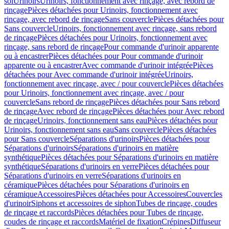
sol
Urinoirs
Urinoirs, fonctionnement avec rinçage, avec rebord de
rinçage
Pièces détachées pour Urinoirs, fonctionnement avec
rinçage, avec rebord de rinçage
Sans couvercle
Pièces détachées pour
Sans couvercle
Urinoirs, fonctionnement avec rinçage, sans rebord
de rinçage
Pièces détachées pour Urinoirs, fonctionnement avec
rinçage, sans rebord de rinçage
Pour commande d'urinoir apparente
ou à encastrer
Pièces détachées pour Pour commande d'urinoir
apparente ou à encastrer
Avec commande d'urinoir intégrée
Pièces
détachées pour Avec commande d'urinoir intégrée
Urinoirs,
fonctionnement avec rinçage, avec / pour couvercle
Pièces détachées
pour Urinoirs, fonctionnement avec rinçage, avec / pour
couvercle
Sans rebord de rinçage
Pièces détachées pour Sans rebord
de rinçage
Avec rebord de rinçage
Pièces détachées pour Avec rebord
de rinçage
Urinoirs, fonctionnement sans eau
Pièces détachées pour
Urinoirs, fonctionnement sans eau
Sans couvercle
Pièces détachées
pour Sans couvercle
Séparations d'urinoirs
Pièces détachées pour
Séparations d'urinoirs
Séparations d'urinoirs en matière
synthétique
Pièces détachées pour Séparations d'urinoirs en matière
synthétique
Séparations d'urinoirs en verre
Pièces détachées pour
Séparations d'urinoirs en verre
Séparations d'urinoirs en
céramique
Pièces détachées pour Séparations d'urinoirs en
céramique
Accessoires
Pièces détachées pour Accessoires
Couvercles
d'urinoir
Siphons et accessoires de siphon
Tubes de rinçage, coudes
de rinçage et raccords
Pièces détachées pour Tubes de rinçage,
coudes de rinçage et raccords
Matériel de fixation
Crépines
Diffuseur