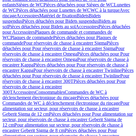
enfants
Sièges de WC
Pièces détachées pour Sièges de WC
Lunettes
de WC
Pièces détachées pour Lunettes de WC
WC à la turque
Avec
rinçage
Accessoires
Matériel de fixation
Bidets
Bidets
suspendus
Pièces détachées pour Bidets suspendus
Bidets au
sol
Pièces détachées pour Bidets au sol
Accessoires
Pièces détachées
pour Accessoires
Plaques de commande et commandes de
WC
Plaques de commande
Pièces détachées pour Plaques de
commande
Pour réservoirs de chasse à encastrer Sigma
Pièces
détachées pour Pour réservoirs de chasse à encastrer Sigma
Pour
réservoirs de chasse à encastrer Omega
Pièces détachées pour Pour
réservoirs de chasse à encastrer Omega
Pour réservoirs de chasse à
encastrer Kappa
Pièces détachées pour Pour réservoirs de chasse à
encastrer Kappa
Pour réservoirs de chasse à encastrer Twinline
Pièces
détachées pour Pour réservoirs de chasse à encastrer Twinline
Pour
réservoirs de chasse à encastrer 300T
Pièces détachées pour Pour
réservoirs de chasse à encastrer
300T
Accessoires
Consommables
Commandes de WC à
déclenchement électronique du rinçage
Pièces détachées pour
Commandes de WC à déclenchement électronique du rinçage
Pour
alimentation sur secteur, pour réservoirs de chasse à encastrer
Geberit Sigma de 12 cm
Pièces détachées pour Pour alimentation sur
secteur, pour réservoirs de chasse à encastrer Geberit Sigma de
12 cm
Pour alimentation sur secteur, pour réservoirs de chasse à
encastrer Geberit Sigma de 8 cm
Pièces détachées pour Pour
alimentation sur secteur, pour réservoirs de chasse à encastrer