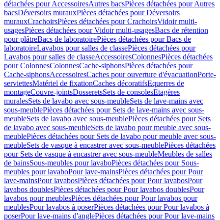
détachées pour Accessoires
Autres bacs
Pièces détachées pour Autres
bacs
Déversoirs muraux
Pièces détachées pour Déversoirs
muraux
Crachoirs
Pièces détachées pour Crachoirs
Vidoir multi-
usages
Pièces détachées pour Vidoir multi-usages
Bacs de rétention
pour plâtre
Bacs de laboratoire
Pièces détachées pour Bacs de
laboratoire
Lavabos pour salles de classe
Pièces détachées pour
Lavabos pour salles de classe
Accessoires
Colonnes
Pièces détachées
pour Colonnes
Colonnes
Cache-siphons
Pièces détachées pour
Cache-siphons
Accessoires
Caches pour ouverture d'évacuation
Porte-
serviettes
Matériel de fixation
Caches décoratifs
Equerres de
montage
Couvre-joints
Dosserets
Sets de consoles
Etagères
murales
Sets de lavabo avec sous-meuble
Sets de lave-mains avec
sous-meuble
Pièces détachées pour Sets de lave-mains avec sous-
meuble
Sets de lavabo avec sous-meuble
Pièces détachées pour Sets
de lavabo avec sous-meuble
Sets de lavabo pour meuble avec sous-
meuble
Pièces détachées pour Sets de lavabo pour meuble avec sous-
meuble
Sets de vasque à encastrer avec sous-meuble
Pièces détachées
pour Sets de vasque à encastrer avec sous-meuble
Meubles de salles
de bains
Sous-meubles pour lavabo
Pièces détachées pour Sous-
meubles pour lavabo
Pour lave-mains
Pièces détachées pour Pour
lave-mains
Pour lavabos
Pièces détachées pour Pour lavabos
Pour
lavabos doubles
Pièces détachées pour Pour lavabos doubles
Pour
lavabos pour meubles
Pièces détachées pour Pour lavabos pour
meubles
Pour lavabos à poser
Pièces détachées pour Pour lavabos à
poser
Pour lave-mains d'angle
Pièces détachées pour Pour lave-mains