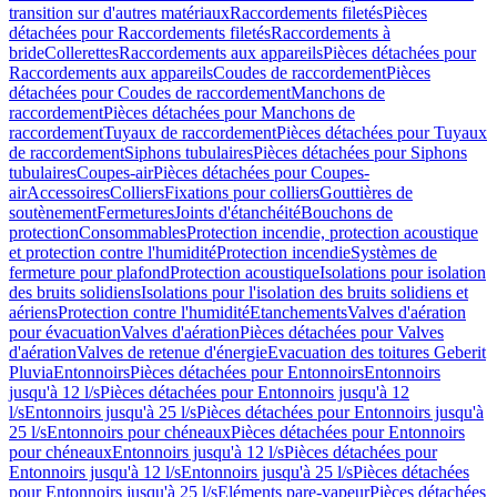
transition sur d'autres matériaux
Raccordements filetés
Pièces
détachées pour Raccordements filetés
Raccordements à
bride
Collerettes
Raccordements aux appareils
Pièces détachées pour
Raccordements aux appareils
Coudes de raccordement
Pièces
détachées pour Coudes de raccordement
Manchons de
raccordement
Pièces détachées pour Manchons de
raccordement
Tuyaux de raccordement
Pièces détachées pour Tuyaux
de raccordement
Siphons tubulaires
Pièces détachées pour Siphons
tubulaires
Coupes-air
Pièces détachées pour Coupes-
air
Accessoires
Colliers
Fixations pour colliers
Gouttières de
soutènement
Fermetures
Joints d'étanchéité
Bouchons de
protection
Consommables
Protection incendie, protection acoustique
et protection contre l'humidité
Protection incendie
Systèmes de
fermeture pour plafond
Protection acoustique
Isolations pour isolation
des bruits solidiens
Isolations pour l'isolation des bruits solidiens et
aériens
Protection contre l'humidité
Etanchements
Valves d'aération
pour évacuation
Valves d'aération
Pièces détachées pour Valves
d'aération
Valves de retenue d'énergie
Evacuation des toitures Geberit
Pluvia
Entonnoirs
Pièces détachées pour Entonnoirs
Entonnoirs
jusqu'à 12 l/s
Pièces détachées pour Entonnoirs jusqu'à 12
l/s
Entonnoirs jusqu'à 25 l/s
Pièces détachées pour Entonnoirs jusqu'à
25 l/s
Entonnoirs pour chéneaux
Pièces détachées pour Entonnoirs
pour chéneaux
Entonnoirs jusqu'à 12 l/s
Pièces détachées pour
Entonnoirs jusqu'à 12 l/s
Entonnoirs jusqu'à 25 l/s
Pièces détachées
pour Entonnoirs jusqu'à 25 l/s
Eléments pare-vapeur
Pièces détachées