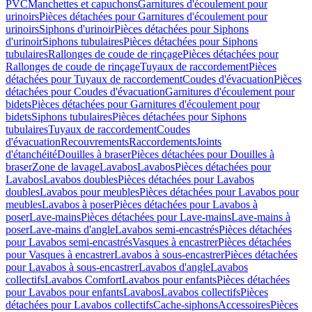
PVC
Manchettes et capuchons
Garnitures d'écoulement pour
urinoirs
Pièces détachées pour Garnitures d'écoulement pour
urinoirs
Siphons d'urinoir
Pièces détachées pour Siphons
d'urinoir
Siphons tubulaires
Pièces détachées pour Siphons
tubulaires
Rallonges de coude de rinçage
Pièces détachées pour
Rallonges de coude de rinçage
Tuyaux de raccordement
Pièces
détachées pour Tuyaux de raccordement
Coudes d'évacuation
Pièces
détachées pour Coudes d'évacuation
Garnitures d'écoulement pour
bidets
Pièces détachées pour Garnitures d'écoulement pour
bidets
Siphons tubulaires
Pièces détachées pour Siphons
tubulaires
Tuyaux de raccordement
Coudes
d'évacuation
Recouvrements
Raccordements
Joints
d'étanchéité
Douilles à braser
Pièces détachées pour Douilles à
braser
Zone de lavage
Lavabos
Lavabos
Pièces détachées pour
Lavabos
Lavabos doubles
Pièces détachées pour Lavabos
doubles
Lavabos pour meubles
Pièces détachées pour Lavabos pour
meubles
Lavabos à poser
Pièces détachées pour Lavabos à
poser
Lave-mains
Pièces détachées pour Lave-mains
Lave-mains à
poser
Lave-mains d'angle
Lavabos semi-encastrés
Pièces détachées
pour Lavabos semi-encastrés
Vasques à encastrer
Pièces détachées
pour Vasques à encastrer
Lavabos à sous-encastrer
Pièces détachées
pour Lavabos à sous-encastrer
Lavabos d'angle
Lavabos
collectifs
Lavabos Comfort
Lavabos pour enfants
Pièces détachées
pour Lavabos pour enfants
Lavabos
Lavabos collectifs
Pièces
détachées pour Lavabos collectifs
Cache-siphons
Accessoires
Pièces