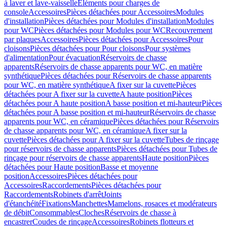
à laver et lave-vaisselle
Eléments pour charges de
console
Accessoires
Pièces détachées pour Accessoires
Modules
d'installation
Pièces détachées pour Modules d'installation
Modules
pour WC
Pièces détachées pour Modules pour WC
Recouvrement
par plaques
Accessoires
Pièces détachées pour Accessoires
Pour
cloisons
Pièces détachées pour Pour cloisons
Pour systèmes
d'alimentation
Pour évacuation
Réservoirs de chasse
apparents
Réservoirs de chasse apparents pour WC, en matière
synthétique
Pièces détachées pour Réservoirs de chasse apparents
pour WC, en matière synthétique
A fixer sur la cuvette
Pièces
détachées pour A fixer sur la cuvette
A haute position
Pièces
détachées pour A haute position
A basse position et mi-hauteur
Pièces
détachées pour A basse position et mi-hauteur
Réservoirs de chasse
apparents pour WC, en céramique
Pièces détachées pour Réservoirs
de chasse apparents pour WC, en céramique
A fixer sur la
cuvette
Pièces détachées pour A fixer sur la cuvette
Tubes de rinçage
pour réservoirs de chasse apparents
Pièces détachées pour Tubes de
rinçage pour réservoirs de chasse apparents
Haute position
Pièces
détachées pour Haute position
Basse et moyenne
position
Accessoires
Pièces détachées pour
Accessoires
Raccordements
Pièces détachées pour
Raccordements
Robinets d'arrêt
Joints
d'étanchéité
Fixations
Manchettes
Mamelons, rosaces et modérateurs
de débit
Consommables
Cloches
Réservoirs de chasse à
encastrer
Coudes de rinçage
Accessoires
Robinets flotteurs et