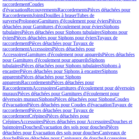
raccordement
Coudes
d'évacuation
Recouvrements
Raccordements
Pièces détachées pour
Raccordements
Joints
Douilles à braser
Tubes de
surverse
Prolonges
Garnitures d'écoulement pour éviers
Pièces
détachées pour Garnitures d'écoulement pour éviers
Siphons
tubulaires
Pièces détachées pour Siphons tubulaires
Siphons pour
éviers
Pièces détachées pour Siphons pour éviers
Tuyaux de
raccordement
Pièces détachées pour Tuyaux de
raccordement
Accessoires
Pièces détachées pour
Accessoires
Garnitures d'écoulement pour appareils
Pièces détachées
pour Garnitures d'écoulement pour appareils
Siphons
tubulaires
Pièces détachées pour Siphons tubulaires
Siphons à
encastrer
Pièces détachées pour Siphons à encastrer
Siphons
apparents
Pièces détachées pour Siphons
apparents
Raccordements
Pièces détachées pour
Raccordements
Accessoires
Garnitures d'écoulement pour déversoirs
muraux
Pièces détachées pour Garnitures d'écoulement pour
déversoirs muraux
Siphons
Pièces détachées pour Siphons
Coudes
d'évacuation
Pièces détachées pour Coudes d'évacuation
Tuyaux de
raccordement
Pièces détachées pour Tuyaux de
raccordement
Crépines
Pièces détachées pour
Crépines
Accessoires
Pièces détachées pour Accessoires
Douches et
baignoires
Douches
Evacuation des sols pour douches
Pièces
détachées pour Evacuation des sols pour douches
Caniveaux de
douche
Pièces détachées pour Caniveaux de douche
Accessoires