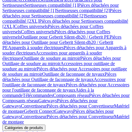
Sertisseuses
Sertisseuses compatibilité [1]
Pièces détachées pour
Sertisseuses compatibilité [1]
Sertisseuses compatibilité [2]
Pièces
détachées pour Sertisseuses compatibilité [2]
Sertisseuses
compatibilité [2XL]
Pièces détachées pour Sertisseuses compatibilité
[2XL]
Coffres universels
Pièces détachées pour Coffres
universels
Coffres universels
Pièces détachées pour Coffres
universels
Outillage pour Geberit Silent-db20 / Geberit PE
Pièces
détachées pour Outillage pour Geberit Silent-db20 / Geberit
PE
Appareils à souder électriques
Pièces détachées pour Appareils à
souder électriques
Accessoires pour appareils à souder
électriques
Outillage de soudure au mirroir
Pièces détachées pour
Outillage de soudure au mirroir
Accessoires pour outillage de
soudure au mirroir
Pièces détachées pour Accessoires pour outillage
de soudure au mirroir
Outillage de façonnage de tuyaux
Pièces
détachées pour Outillage de façonnage de tuyaux
Accessoires pour
l'outillage de façonnage de tuyaux
Pièces détachées pour Accessoires
pour l'outillage de façonnage de tuyaux
Aides à la
commande
Télécommandes
Composants réseau
Pièces détachées pour
Composants réseau
Gateways
Pièces détachées pour
Gateways
Convertisseur
Pièces détachées pour Convertisseur
Matériel
de montage
Geberit Connect
Gateways
Pièces détachées pour
Gateways
Convertisseur
Pièces détachées pour Convertisseur
Matériel
de montage
Catégories de produits