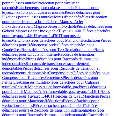
pour culasses murales
Protection pour tuyaux et
raccords
Etanchements pour culasses murales
Fixations pour
tuyaux
Fixations pour culasses murales
Pièces détachées pour
Fixations pour culasses murales
Joints d'étanchéité
Sets de boulon
pour raccordements à bride
Geberit Mapress Acier
Inoxydable
Geberit Mapress Acier Inoxydable
Pièces détachées pour
Geberit Mapress Acier Inoxydable
Tuyaux 1.4401
Pièces détachées
pour Tuyaux 1.4401
Tuyaux 1.4301
Tronçons de
tuyau
Manchons
Pièces détachées pour Manchons
Réductions
Pièces
détachées pour Réductions
Coudes
Pièces détachées pour
Coudes
Tés
Pièces détachées pour Tés
Circulation interne
Pièces
détachées pour Circulation interne
Raccords de transition
indémontables
Pièces détachées pour Raccords de transition
indémontables
Raccords de transition et raccordements,
démontables
Pièces détachées pour Raccords de transition et
raccordements, démontables
Compensateurs
Pièces détachées pour
Compensateurs
Traversées
Fermetures
Pièces détachées pour
Fermetures
Culasses murales
Pièces détachées pour Culasses
murales
Geberit Mapress Acier Inoxydable, gaz
Pièces détachées
pour Geberit Mapress Acier Inoxydable, gaz
Tuyaux 1.4401
Pièces
détachées pour Tuyaux 1.4401
Tronçons de tuyau
Manchons
Pièces
détachées pour Manchons
Réductions
Pièces détachées pour
Réductions
Coudes
Pièces détachées pour Coudes
Tés
Pièces
détachées pour Tés
Raccords de transition indémontables
Pièces
détachées pour Raccords de transition indémontables
Raccords de