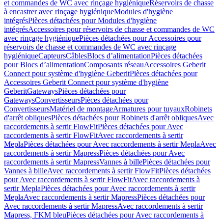
et commandes de WC avec rinçage hygiénique
Réservoirs de chasse
à encastrer avec rinçage hygiénique
Modules d'hygiène
intégrés
Pièces détachées pour Modules d'hygiène
intégrés
Accessoires pour réservoirs de chasse et commandes de WC
avec rinçage hygiénique
Pièces détachées pour Accessoires pour
réservoirs de chasse et commandes de WC avec rinçage
hygiénique
Capteurs
Câbles
Blocs d’alimentation
Pièces détachées
pour Blocs d’alimentation
Composants réseau
Accessoires Geberit
Connect pour système d'hygiène Geberit
Pièces détachées pour
Accessoires Geberit Connect pour système d'hygiène
Geberit
Gateways
Pièces détachées pour
Gateways
Convertisseurs
Pièces détachées pour
Convertisseurs
Matériel de montage
Armatures pour tuyaux
Robinets
d'arrêt obliques
Pièces détachées pour Robinets d'arrêt obliques
Avec
raccordements à sertir FlowFit
Pièces détachées pour Avec
raccordements à sertir FlowFit
Avec raccordements à sertir
Mepla
Pièces détachées pour Avec raccordements à sertir Mepla
Avec
raccordements à sertir Mapress
Pièces détachées pour Avec
raccordements à sertir Mapress
Vannes à bille
Pièces détachées pour
Vannes à bille
Avec raccordements à sertir FlowFit
Pièces détachées
pour Avec raccordements à sertir FlowFit
Avec raccordements à
sertir Mepla
Pièces détachées pour Avec raccordements à sertir
Mepla
Avec raccordements à sertir Mapress
Pièces détachées pour
Avec raccordements à sertir Mapress
Avec raccordements à sertir
Mapress, FKM bleu
Pièces détachées pour Avec raccordements à