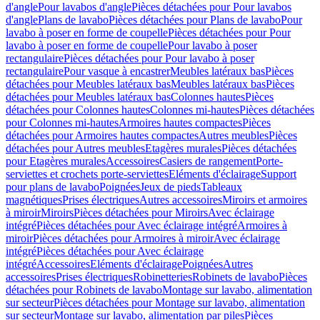
d'angle
Pour lavabos d'angle
Pièces détachées pour Pour lavabos
d'angle
Plans de lavabo
Pièces détachées pour Plans de lavabo
Pour
lavabo à poser en forme de coupelle
Pièces détachées pour Pour
lavabo à poser en forme de coupelle
Pour lavabo à poser
rectangulaire
Pièces détachées pour Pour lavabo à poser
rectangulaire
Pour vasque à encastrer
Meubles latéraux bas
Pièces
détachées pour Meubles latéraux bas
Meubles latéraux bas
Pièces
détachées pour Meubles latéraux bas
Colonnes hautes
Pièces
détachées pour Colonnes hautes
Colonnes mi-hautes
Pièces détachées
pour Colonnes mi-hautes
Armoires hautes compactes
Pièces
détachées pour Armoires hautes compactes
Autres meubles
Pièces
détachées pour Autres meubles
Etagères murales
Pièces détachées
pour Etagères murales
Accessoires
Casiers de rangement
Porte-
serviettes et crochets porte-serviettes
Eléments d'éclairage
Support
pour plans de lavabo
Poignées
Jeux de pieds
Tableaux
magnétiques
Prises électriques
Autres accessoires
Miroirs et armoires
à miroir
Miroirs
Pièces détachées pour Miroirs
Avec éclairage
intégré
Pièces détachées pour Avec éclairage intégré
Armoires à
miroir
Pièces détachées pour Armoires à miroir
Avec éclairage
intégré
Pièces détachées pour Avec éclairage
intégré
Accessoires
Eléments d'éclairage
Poignées
Autres
accessoires
Prises électriques
Robinetteries
Robinets de lavabo
Pièces
détachées pour Robinets de lavabo
Montage sur lavabo, alimentation
sur secteur
Pièces détachées pour Montage sur lavabo, alimentation
sur secteur
Montage sur lavabo, alimentation par piles
Pièces