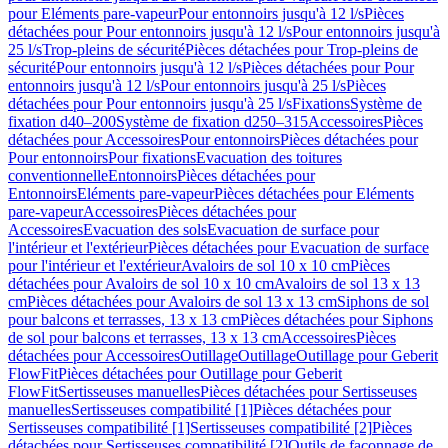
pour Eléments pare-vapeur
Pour entonnoirs jusqu'à 12 l/s
Pièces
détachées pour Pour entonnoirs jusqu'à 12 l/s
Pour entonnoirs jusqu'à
25 l/s
Trop-pleins de sécurité
Pièces détachées pour Trop-pleins de
sécurité
Pour entonnoirs jusqu'à 12 l/s
Pièces détachées pour Pour
entonnoirs jusqu'à 12 l/s
Pour entonnoirs jusqu'à 25 l/s
Pièces
détachées pour Pour entonnoirs jusqu'à 25 l/s
Fixations
Système de
fixation d40–200
Système de fixation d250–315
Accessoires
Pièces
détachées pour Accessoires
Pour entonnoirs
Pièces détachées pour
Pour entonnoirs
Pour fixations
Evacuation des toitures
conventionnelle
Entonnoirs
Pièces détachées pour
Entonnoirs
Eléments pare-vapeur
Pièces détachées pour Eléments
pare-vapeur
Accessoires
Pièces détachées pour
Accessoires
Evacuation des sols
Evacuation de surface pour
l'intérieur et l'extérieur
Pièces détachées pour Evacuation de surface
pour l'intérieur et l'extérieur
Avaloirs de sol 10 x 10 cm
Pièces
détachées pour Avaloirs de sol 10 x 10 cm
Avaloirs de sol 13 x 13
cm
Pièces détachées pour Avaloirs de sol 13 x 13 cm
Siphons de sol
pour balcons et terrasses, 13 x 13 cm
Pièces détachées pour Siphons
de sol pour balcons et terrasses, 13 x 13 cm
Accessoires
Pièces
détachées pour Accessoires
Outillage
Outillage
Outillage pour Geberit
FlowFit
Pièces détachées pour Outillage pour Geberit
FlowFit
Sertisseuses manuelles
Pièces détachées pour Sertisseuses
manuelles
Sertisseuses compatibilité [1]
Pièces détachées pour
Sertisseuses compatibilité [1]
Sertisseuses compatibilité [2]
Pièces
détachées pour Sertisseuses compatibilité [2]
Outils de façonnage de