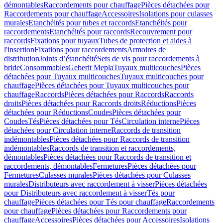
démontables
Raccordements pour chauffage
Pièces détachées pour
Raccordements pour chauffage
Accessoires
Isolations pour culasses
murales
Etanchéités pour tubes et raccords
Etanchéités pour
raccordements
Etanchéités pour raccords
Recouvrement pour
raccords
Fixations pour tuyaux
Tubes de protection et aides à
l'insertion
Fixations pour raccordements
Armoires de
distribution
Joints d’étanchéité
Sets de vis pour raccordements à
bride
Consommables
Geberit Mepla
Tuyaux multicouches
Pièces
détachées pour Tuyaux multicouches
Tuyaux multicouches pour
chauffage
Pièces détachées pour Tuyaux multicouches pour
chauffage
Raccords
Pièces détachées pour Raccords
Raccords
droits
Pièces détachées pour Raccords droits
Réductions
Pièces
détachées pour Réductions
Coudes
Pièces détachées pour
Coudes
Tés
Pièces détachées pour Tés
Circulation interne
Pièces
détachées pour Circulation interne
Raccords de transition
indémontables
Pièces détachées pour Raccords de transition
indémontables
Raccords de transition et raccordements,
démontables
Pièces détachées pour Raccords de transition et
raccordements, démontables
Fermetures
Pièces détachées pour
Fermetures
Culasses murales
Pièces détachées pour Culasses
murales
Distributeurs avec raccordement à visser
Pièces détachées
pour Distributeurs avec raccordement à visser
Tés pour
chauffage
Pièces détachées pour Tés pour chauffage
Raccordements
pour chauffage
Pièces détachées pour Raccordements pour
chauffage
Accessoires
Pièces détachées pour Accessoires
Isolations