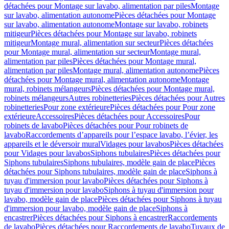
détachées pour Montage sur lavabo, alimentation par piles
Montage
sur lavabo, alimentation autonome
Pièces détachées pour Montage
sur lavabo, alimentation autonome
Montage sur lavabo, robinets
mitigeur
Pièces détachées pour Montage sur lavabo, robinets
mitigeur
Montage mural, alimentation sur secteur
Pièces détachées
pour Montage mural, alimentation sur secteur
Montage mural,
alimentation par piles
Pièces détachées pour Montage mural,
alimentation par piles
Montage mural, alimentation autonome
Pièces
détachées pour Montage mural, alimentation autonome
Montage
mural, robinets mélangeurs
Pièces détachées pour Montage mural,
robinets mélangeurs
Autres robinetteries
Pièces détachées pour Autres
robinetteries
Pour zone extérieure
Pièces détachées pour Pour zone
extérieure
Accessoires
Pièces détachées pour Accessoires
Pour
robinets de lavabo
Pièces détachées pour Pour robinets de
lavabo
Raccordements d’appareils pour l’espace lavabo, l’évier, les
appareils et le déversoir mural
Vidages pour lavabos
Pièces détachées
pour Vidages pour lavabos
Siphons tubulaires
Pièces détachées pour
Siphons tubulaires
Siphons tubulaires, modèle gain de place
Pièces
détachées pour Siphons tubulaires, modèle gain de place
Siphons à
tuyau d'immersion pour lavabo
Pièces détachées pour Siphons à
tuyau d'immersion pour lavabo
Siphons à tuyau d'immersion pour
lavabo, modèle gain de place
Pièces détachées pour Siphons à tuyau
d'immersion pour lavabo, modèle gain de place
Siphons à
encastrer
Pièces détachées pour Siphons à encastrer
Raccordements
de lavabo
Pièces détachées pour Raccordements de lavabo
Tuyaux de