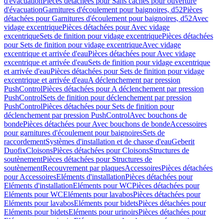
d'évacuation
Pièces détachées pour Sans caches pour ouverture
d'évacuation
Garnitures d'écoulement pour baignoires, d52
Pièces
détachées pour Garnitures d'écoulement pour baignoires, d52
Avec
vidage excentrique
Pièces détachées pour Avec vidage
excentrique
Sets de finition pour vidage excentrique
Pièces détachées
pour Sets de finition pour vidage excentrique
Avec vidage
excentrique et arrivée d'eau
Pièces détachées pour Avec vidage
excentrique et arrivée d'eau
Sets de finition pour vidage excentrique
et arrivée d'eau
Pièces détachées pour Sets de finition pour vidage
excentrique et arrivée d'eau
A déclenchement par pression
PushControl
Pièces détachées pour A déclenchement par pression
PushControl
Sets de finition pour déclenchement par pression
PushControl
Pièces détachées pour Sets de finition pour
déclenchement par pression PushControl
Avec bouchons de
bonde
Pièces détachées pour Avec bouchons de bonde
Accessoires
pour garnitures d'écoulement pour baignoires
Sets de
raccordement
Systèmes d'installation et de chasse d'eau
Geberit
Duofix
Cloisons
Pièces détachées pour Cloisons
Structures de
soutènement
Pièces détachées pour Structures de
soutènement
Recouvrement par plaques
Accessoires
Pièces détachées
pour Accessoires
Eléments d'installation
Pièces détachées pour
Eléments d'installation
Eléments pour WC
Pièces détachées pour
Eléments pour WC
Eléments pour lavabos
Pièces détachées pour
Eléments pour lavabos
Eléments pour bidets
Pièces détachées pour
Eléments pour bidets
Eléments pour urinoirs
Pièces détachées pour