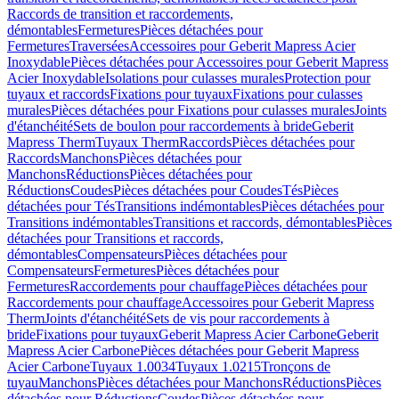
Raccords de transition et raccordements,
démontables
Fermetures
Pièces détachées pour
Fermetures
Traversées
Accessoires pour Geberit Mapress Acier
Inoxydable
Pièces détachées pour Accessoires pour Geberit Mapress
Acier Inoxydable
Isolations pour culasses murales
Protection pour
tuyaux et raccords
Fixations pour tuyaux
Fixations pour culasses
murales
Pièces détachées pour Fixations pour culasses murales
Joints
d'étanchéité
Sets de boulon pour raccordements à bride
Geberit
Mapress Therm
Tuyaux Therm
Raccords
Pièces détachées pour
Raccords
Manchons
Pièces détachées pour
Manchons
Réductions
Pièces détachées pour
Réductions
Coudes
Pièces détachées pour Coudes
Tés
Pièces
détachées pour Tés
Transitions indémontables
Pièces détachées pour
Transitions indémontables
Transitions et raccords, démontables
Pièces
détachées pour Transitions et raccords,
démontables
Compensateurs
Pièces détachées pour
Compensateurs
Fermetures
Pièces détachées pour
Fermetures
Raccordements pour chauffage
Pièces détachées pour
Raccordements pour chauffage
Accessoires pour Geberit Mapress
Therm
Joints d'étanchéité
Sets de vis pour raccordements à
bride
Fixations pour tuyaux
Geberit Mapress Acier Carbone
Geberit
Mapress Acier Carbone
Pièces détachées pour Geberit Mapress
Acier Carbone
Tuyaux 1.0034
Tuyaux 1.0215
Tronçons de
tuyau
Manchons
Pièces détachées pour Manchons
Réductions
Pièces
détachées pour Réductions
Coudes
Pièces détachées pour