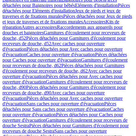
détachées pour Baignoires pour bébés
Eléments d'installation
Pièces
détachées pour Eléments d'installation
Jeux de pieds et jeux de
traverses et de fixations murales
Pièces détachées pour Jeux de pieds
et jeux de traverses et de fixations murales
Accessoires
Kits de
réparation
Autres accessoires
Raccordements aux appareils pour
douches et baignoires
Garnitures d'écoulement pour receveurs de
douche, d52
Pièces détachées pour Garnitures d'écoulement pour
receveurs de douche, d52
Avec caches pour ouverture
d'évacuation
Pièces détachées pour Avec caches pour ouverture
d'évacuation
Caches pour ouverture d'évacuation
Pièces détachées
pour Caches pour ouverture d'évacuation
Garnitures d'écoulement
pour receveurs de douche, d62
Pièces détachées pour Garnitures
d'écoulement pour receveurs de douche, d62
Avec caches pour
ouverture d'évacuation
Pièces détachées pour Avec caches pour
ouverture d'évacuation
Garnitures d'écoulement pour receveurs de
douche, d90
Pièces détachées pour Garnitures d'écoulement pour
receveurs de douche, d90
Avec caches pour ouverture
d'évacuation
Pièces détachées pour Avec caches pour ouverture
d'évacuation
Sans caches pour ouverture d'évacuation
Pièces
détachées pour Sans caches pour ouverture d'évacuation
Caches
pour ouverture d'évacuation
Pièces détachées pour Caches pour
ouverture d'évacuation
Garnitures d'écoulement pour receveurs de
douche Sestra
Pièces détachées pour Garnitures d'écoulement pour
receveurs de douche Sestra
Sans caches pour ouverture