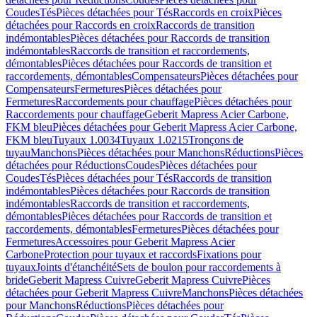
Coudes
Tés
Pièces détachées pour Tés
Raccords en croix
Pièces
détachées pour Raccords en croix
Raccords de transition
indémontables
Pièces détachées pour Raccords de transition
indémontables
Raccords de transition et raccordements,
démontables
Pièces détachées pour Raccords de transition et
raccordements, démontables
Compensateurs
Pièces détachées pour
Compensateurs
Fermetures
Pièces détachées pour
Fermetures
Raccordements pour chauffage
Pièces détachées pour
Raccordements pour chauffage
Geberit Mapress Acier Carbone,
FKM bleu
Pièces détachées pour Geberit Mapress Acier Carbone,
FKM bleu
Tuyaux 1.0034
Tuyaux 1.0215
Tronçons de
tuyau
Manchons
Pièces détachées pour Manchons
Réductions
Pièces
détachées pour Réductions
Coudes
Pièces détachées pour
Coudes
Tés
Pièces détachées pour Tés
Raccords de transition
indémontables
Pièces détachées pour Raccords de transition
indémontables
Raccords de transition et raccordements,
démontables
Pièces détachées pour Raccords de transition et
raccordements, démontables
Fermetures
Pièces détachées pour
Fermetures
Accessoires pour Geberit Mapress Acier
Carbone
Protection pour tuyaux et raccords
Fixations pour
tuyaux
Joints d'étanchéité
Sets de boulon pour raccordements à
bride
Geberit Mapress Cuivre
Geberit Mapress Cuivre
Pièces
détachées pour Geberit Mapress Cuivre
Manchons
Pièces détachées
pour Manchons
Réductions
Pièces détachées pour