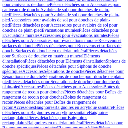
pour caniveaux de douche
Pièces détachées pour Accessoires pour
caniveaux de douche
Avaloirs de sol pour douches de plain-
pied
Pièces détachées pour Avaloirs de sol pour douches de plain-
pied
Accessoires pour avaloirs de sol pour douches de plain-
pied
Pièces détachées pour Accessoires pour avaloirs de sol pour
douches de plain-pied
Evacuations murales
Pièces détachées pour
Evacuations murales
Accessoires pour évacuations murales
Pièces
détachées pour Accessoires pour évacuations murales
Receveurs et
surfaces de douche
Pièces détachées pour Receveurs et surfaces de
douche
Surfaces de douche en matériau minéral
Pièces détachées
pour Surfaces de douche en matériau minéral
Eléments
d'installation
Pièces détachées pour Eléments d'installation
Siphons de
douche spécifiques
Pièces détachées pour Siphons de douche
spécifiques
Accessoires
Séparations de douche
Pièces détachées pour
Séparations de douche
Séparations de douche pour douche de plain-
pied
Pièces détachées pour Séparations de douche pour douche de
plain-pied
Accessoires
Pièces détachées pour Accessoires
Boîtes de
rangement de recoin pour douches
Pièces détachées pour Boîtes de
rangement de recoin pour douches
Boîtes de rangement de
recoin
Pièces détachées pour Boîtes de rangement de
recoin
Accessoires
Baignoires
Baignoires en acrylique sanitaire
Pièces
détachées pour Baignoires en acrylique sanitaire
Baignoires
rectangulaires
Pièces détachées pour Baignoires
rectangulaires
Baignoires en matériau minéral
Pièces détachées pour
Baignoires en matériau minéral
Baignoires pour bébés
Pièces