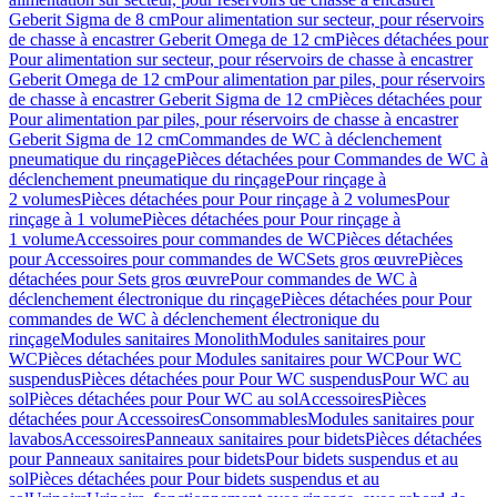
Geberit Sigma de 8 cm
Pour alimentation sur secteur, pour réservoirs
de chasse à encastrer Geberit Omega de 12 cm
Pièces détachées pour
Pour alimentation sur secteur, pour réservoirs de chasse à encastrer
Geberit Omega de 12 cm
Pour alimentation par piles, pour réservoirs
de chasse à encastrer Geberit Sigma de 12 cm
Pièces détachées pour
Pour alimentation par piles, pour réservoirs de chasse à encastrer
Geberit Sigma de 12 cm
Commandes de WC à déclenchement
pneumatique du rinçage
Pièces détachées pour Commandes de WC à
déclenchement pneumatique du rinçage
Pour rinçage à
2 volumes
Pièces détachées pour Pour rinçage à 2 volumes
Pour
rinçage à 1 volume
Pièces détachées pour Pour rinçage à
1 volume
Accessoires pour commandes de WC
Pièces détachées
pour Accessoires pour commandes de WC
Sets gros œuvre
Pièces
détachées pour Sets gros œuvre
Pour commandes de WC à
déclenchement électronique du rinçage
Pièces détachées pour Pour
commandes de WC à déclenchement électronique du
rinçage
Modules sanitaires Monolith
Modules sanitaires pour
WC
Pièces détachées pour Modules sanitaires pour WC
Pour WC
suspendus
Pièces détachées pour Pour WC suspendus
Pour WC au
sol
Pièces détachées pour Pour WC au sol
Accessoires
Pièces
détachées pour Accessoires
Consommables
Modules sanitaires pour
lavabos
Accessoires
Panneaux sanitaires pour bidets
Pièces détachées
pour Panneaux sanitaires pour bidets
Pour bidets suspendus et au
sol
Pièces détachées pour Pour bidets suspendus et au