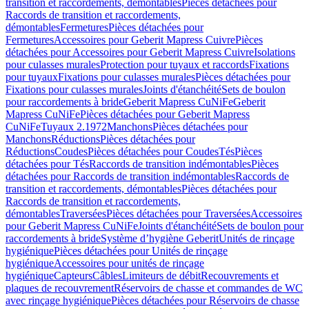
transition et raccordements, démontables
Pièces détachées pour
Raccords de transition et raccordements,
démontables
Fermetures
Pièces détachées pour
Fermetures
Accessoires pour Geberit Mapress Cuivre
Pièces
détachées pour Accessoires pour Geberit Mapress Cuivre
Isolations
pour culasses murales
Protection pour tuyaux et raccords
Fixations
pour tuyaux
Fixations pour culasses murales
Pièces détachées pour
Fixations pour culasses murales
Joints d'étanchéité
Sets de boulon
pour raccordements à bride
Geberit Mapress CuNiFe
Geberit
Mapress CuNiFe
Pièces détachées pour Geberit Mapress
CuNiFe
Tuyaux 2.1972
Manchons
Pièces détachées pour
Manchons
Réductions
Pièces détachées pour
Réductions
Coudes
Pièces détachées pour Coudes
Tés
Pièces
détachées pour Tés
Raccords de transition indémontables
Pièces
détachées pour Raccords de transition indémontables
Raccords de
transition et raccordements, démontables
Pièces détachées pour
Raccords de transition et raccordements,
démontables
Traversées
Pièces détachées pour Traversées
Accessoires
pour Geberit Mapress CuNiFe
Joints d'étanchéité
Sets de boulon pour
raccordements à bride
Système d’hygiène Geberit
Unités de rinçage
hygiénique
Pièces détachées pour Unités de rinçage
hygiénique
Accessoires pour unités de rinçage
hygiénique
Capteurs
Câbles
Limiteurs de débit
Recouvrements et
plaques de recouvrement
Réservoirs de chasse et commandes de WC
avec rinçage hygiénique
Pièces détachées pour Réservoirs de chasse