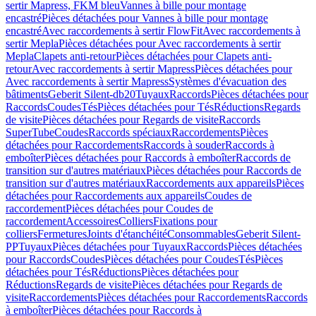
sertir Mapress, FKM bleu
Vannes à bille pour montage
encastré
Pièces détachées pour Vannes à bille pour montage
encastré
Avec raccordements à sertir FlowFit
Avec raccordements à
sertir Mepla
Pièces détachées pour Avec raccordements à sertir
Mepla
Clapets anti-retour
Pièces détachées pour Clapets anti-
retour
Avec raccordements à sertir Mapress
Pièces détachées pour
Avec raccordements à sertir Mapress
Systèmes d'évacuation des
bâtiments
Geberit Silent-db20
Tuyaux
Raccords
Pièces détachées pour
Raccords
Coudes
Tés
Pièces détachées pour Tés
Réductions
Regards
de visite
Pièces détachées pour Regards de visite
Raccords
SuperTube
Coudes
Raccords spéciaux
Raccordements
Pièces
détachées pour Raccordements
Raccords à souder
Raccords à
emboîter
Pièces détachées pour Raccords à emboîter
Raccords de
transition sur d'autres matériaux
Pièces détachées pour Raccords de
transition sur d'autres matériaux
Raccordements aux appareils
Pièces
détachées pour Raccordements aux appareils
Coudes de
raccordement
Pièces détachées pour Coudes de
raccordement
Accessoires
Colliers
Fixations pour
colliers
Fermetures
Joints d'étanchéité
Consommables
Geberit Silent-
PP
Tuyaux
Pièces détachées pour Tuyaux
Raccords
Pièces détachées
pour Raccords
Coudes
Pièces détachées pour Coudes
Tés
Pièces
détachées pour Tés
Réductions
Pièces détachées pour
Réductions
Regards de visite
Pièces détachées pour Regards de
visite
Raccordements
Pièces détachées pour Raccordements
Raccords
à emboîter
Pièces détachées pour Raccords à