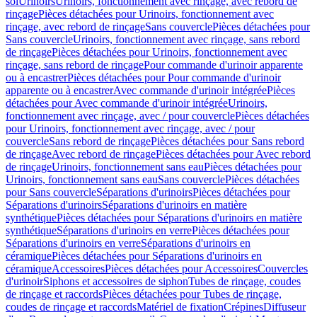
sol
Urinoirs
Urinoirs, fonctionnement avec rinçage, avec rebord de
rinçage
Pièces détachées pour Urinoirs, fonctionnement avec
rinçage, avec rebord de rinçage
Sans couvercle
Pièces détachées pour
Sans couvercle
Urinoirs, fonctionnement avec rinçage, sans rebord
de rinçage
Pièces détachées pour Urinoirs, fonctionnement avec
rinçage, sans rebord de rinçage
Pour commande d'urinoir apparente
ou à encastrer
Pièces détachées pour Pour commande d'urinoir
apparente ou à encastrer
Avec commande d'urinoir intégrée
Pièces
détachées pour Avec commande d'urinoir intégrée
Urinoirs,
fonctionnement avec rinçage, avec / pour couvercle
Pièces détachées
pour Urinoirs, fonctionnement avec rinçage, avec / pour
couvercle
Sans rebord de rinçage
Pièces détachées pour Sans rebord
de rinçage
Avec rebord de rinçage
Pièces détachées pour Avec rebord
de rinçage
Urinoirs, fonctionnement sans eau
Pièces détachées pour
Urinoirs, fonctionnement sans eau
Sans couvercle
Pièces détachées
pour Sans couvercle
Séparations d'urinoirs
Pièces détachées pour
Séparations d'urinoirs
Séparations d'urinoirs en matière
synthétique
Pièces détachées pour Séparations d'urinoirs en matière
synthétique
Séparations d'urinoirs en verre
Pièces détachées pour
Séparations d'urinoirs en verre
Séparations d'urinoirs en
céramique
Pièces détachées pour Séparations d'urinoirs en
céramique
Accessoires
Pièces détachées pour Accessoires
Couvercles
d'urinoir
Siphons et accessoires de siphon
Tubes de rinçage, coudes
de rinçage et raccords
Pièces détachées pour Tubes de rinçage,
coudes de rinçage et raccords
Matériel de fixation
Crépines
Diffuseur