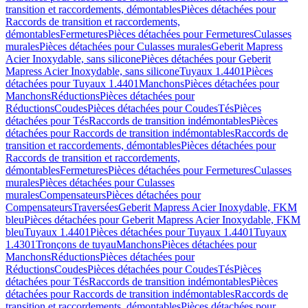
transition et raccordements, démontables
Pièces détachées pour
Raccords de transition et raccordements,
démontables
Fermetures
Pièces détachées pour Fermetures
Culasses
murales
Pièces détachées pour Culasses murales
Geberit Mapress
Acier Inoxydable, sans silicone
Pièces détachées pour Geberit
Mapress Acier Inoxydable, sans silicone
Tuyaux 1.4401
Pièces
détachées pour Tuyaux 1.4401
Manchons
Pièces détachées pour
Manchons
Réductions
Pièces détachées pour
Réductions
Coudes
Pièces détachées pour Coudes
Tés
Pièces
détachées pour Tés
Raccords de transition indémontables
Pièces
détachées pour Raccords de transition indémontables
Raccords de
transition et raccordements, démontables
Pièces détachées pour
Raccords de transition et raccordements,
démontables
Fermetures
Pièces détachées pour Fermetures
Culasses
murales
Pièces détachées pour Culasses
murales
Compensateurs
Pièces détachées pour
Compensateurs
Traversées
Geberit Mapress Acier Inoxydable, FKM
bleu
Pièces détachées pour Geberit Mapress Acier Inoxydable, FKM
bleu
Tuyaux 1.4401
Pièces détachées pour Tuyaux 1.4401
Tuyaux
1.4301
Tronçons de tuyau
Manchons
Pièces détachées pour
Manchons
Réductions
Pièces détachées pour
Réductions
Coudes
Pièces détachées pour Coudes
Tés
Pièces
détachées pour Tés
Raccords de transition indémontables
Pièces
détachées pour Raccords de transition indémontables
Raccords de
transition et raccordements, démontables
Pièces détachées pour