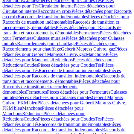
Réductions
Coudes
Pièces détachées pour Coudes
Tés
Pièces
détachées pour Tés
Circulation interne
Pièces détachées pour
Circulation interne
Raccords en croix
Pièces détachées pour Raccords
en croix
Raccords de transition indémontables
Pièces détachées pour
Raccords de transition indémontables
Raccords de transition et
raccordements, démontables
Pièces détachées pour Raccords de
transition et raccordements, démontables
Fermetures
Pièces détachées
pour Fermetures
Culasses murales
Pièces détachées pour Culasses
murales
Raccordements pour chauffage
Pièces détachées pour
Raccordements pour chauffage
Geberit Mapress Cuivre, gaz
Pièces
détachées pour Geberit Mapress Cuivre, gaz
Manchons
Pièces
détachées pour Manchons
Réductions
Pièces détachées pour
Réductions
Coudes
Pièces détachées pour Coudes
Tés
Pièces
détachées pour Tés
Raccords de transition indémontables
Pièces
détachées pour Raccords de transition indémontables
Raccords de
transition et raccordements, démontables
Pièces détachées pour
Raccords de transition et raccordements,
démontables
Fermetures
Pièces détachées pour Fermetures
Culasses
murales
Pièces détachées pour Culasses murales
Geberit Mapress
Cuivre, FKM bleu
Pièces détachées pour Geberit Mapress Cuivre,
FKM bleu
Manchons
Pièces détachées pour
Manchons
Réductions
Pièces détachées pour
Réductions
Coudes
Pièces détachées pour Coudes
Tés
Pièces
détachées pour Tés
Raccords de transition indémontables
Pièces
détachées pour Raccords de transition indémontables
Raccords de