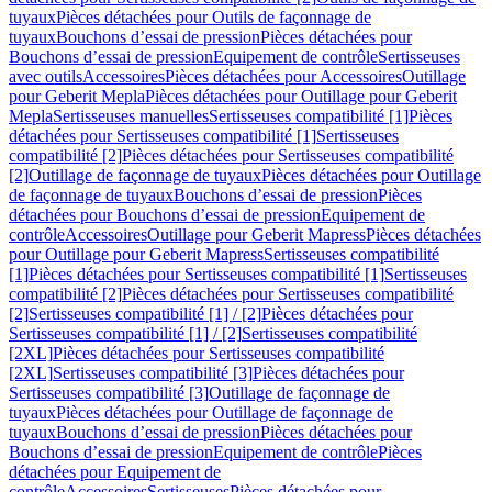
tuyaux
Pièces détachées pour Outils de façonnage de
tuyaux
Bouchons d’essai de pression
Pièces détachées pour
Bouchons d’essai de pression
Equipement de contrôle
Sertisseuses
avec outils
Accessoires
Pièces détachées pour Accessoires
Outillage
pour Geberit Mepla
Pièces détachées pour Outillage pour Geberit
Mepla
Sertisseuses manuelles
Sertisseuses compatibilité [1]
Pièces
détachées pour Sertisseuses compatibilité [1]
Sertisseuses
compatibilité [2]
Pièces détachées pour Sertisseuses compatibilité
[2]
Outillage de façonnage de tuyaux
Pièces détachées pour Outillage
de façonnage de tuyaux
Bouchons d’essai de pression
Pièces
détachées pour Bouchons d’essai de pression
Equipement de
contrôle
Accessoires
Outillage pour Geberit Mapress
Pièces détachées
pour Outillage pour Geberit Mapress
Sertisseuses compatibilité
[1]
Pièces détachées pour Sertisseuses compatibilité [1]
Sertisseuses
compatibilité [2]
Pièces détachées pour Sertisseuses compatibilité
[2]
Sertisseuses compatibilité [1] / [2]
Pièces détachées pour
Sertisseuses compatibilité [1] / [2]
Sertisseuses compatibilité
[2XL]
Pièces détachées pour Sertisseuses compatibilité
[2XL]
Sertisseuses compatibilité [3]
Pièces détachées pour
Sertisseuses compatibilité [3]
Outillage de façonnage de
tuyaux
Pièces détachées pour Outillage de façonnage de
tuyaux
Bouchons d’essai de pression
Pièces détachées pour
Bouchons d’essai de pression
Equipement de contrôle
Pièces
détachées pour Equipement de
contrôle
Accessoires
Sertisseuses
Pièces détachées pour