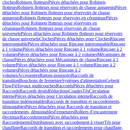
cloches
Robinets flotteurs
Pièces détachées pour Robinets
flotteurs
Robinets flotteurs pour réservoirs de chasse apparents
Pièces
détachées pour Robinets flotteurs pour réservoirs de chasse
apparents
Robinets flotteurs pour réservoirs en céramique
Pièces
détachées pour Robinets flotteurs pour réservoirs en
céramique
Robinets flotteurs pour réservoirs de chasse
universels
Pièces détachées pour Robinets flotteurs pour réservoirs
de chasse universels
Cloches
Pièces détachées pour Cloches
Rinçage
interrompable
Pièces détachées pour Rinçage interrompable
Rinçage
à 1 volume
Pièces détachées pour Rinçage à 1 volume
Rinçage à 2
volumes
Pièces détachées pour Rinçage à 2 volumes
Mécanismes de
chasse
Pièces détachées pour Mécanismes de chasse
Rinçage à 1
volume
Pièces détachées pour Rinçage à 1 volume
Rinçage à 2
volumes
Pièces détachées pour Rinçage à 2
volumes
Accessoires
Butons-poussoirs
Raccords de
transition
Bouchons de fermeture
Systèmes d'alimentation
Geberit
FlowFit
Tuyaux multicouches
Raccords
Pièces détachées pour
Raccords
Raccords droits
Réductions
Coudes
Tés
Circulation
interne
Pièces détachées pour Circulation interne
Raccords de
transition indémontables
Raccords de transition et raccordements,
démontables
Pièces détachées pour Raccords de transition et
raccordements, démontables
Fermetures
Boîtiers d’encastrement
électrique
Raccordements
Pièces détachées pour
Raccordements
Distributeurs avec raccordement à visser
Tés pour
chauffage
Raccords de transition et raccordements pour chauffage,