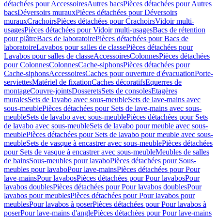
détachées pour Accessoires
Autres bacs
Pièces détachées pour Autres
bacs
Déversoirs muraux
Pièces détachées pour Déversoirs
muraux
Crachoirs
Pièces détachées pour Crachoirs
Vidoir multi-
usages
Pièces détachées pour Vidoir multi-usages
Bacs de rétention
pour plâtre
Bacs de laboratoire
Pièces détachées pour Bacs de
laboratoire
Lavabos pour salles de classe
Pièces détachées pour
Lavabos pour salles de classe
Accessoires
Colonnes
Pièces détachées
pour Colonnes
Colonnes
Cache-siphons
Pièces détachées pour
Cache-siphons
Accessoires
Caches pour ouverture d'évacuation
Porte-
serviettes
Matériel de fixation
Caches décoratifs
Equerres de
montage
Couvre-joints
Dosserets
Sets de consoles
Etagères
murales
Sets de lavabo avec sous-meuble
Sets de lave-mains avec
sous-meuble
Pièces détachées pour Sets de lave-mains avec sous-
meuble
Sets de lavabo avec sous-meuble
Pièces détachées pour Sets
de lavabo avec sous-meuble
Sets de lavabo pour meuble avec sous-
meuble
Pièces détachées pour Sets de lavabo pour meuble avec sous-
meuble
Sets de vasque à encastrer avec sous-meuble
Pièces détachées
pour Sets de vasque à encastrer avec sous-meuble
Meubles de salles
de bains
Sous-meubles pour lavabo
Pièces détachées pour Sous-
meubles pour lavabo
Pour lave-mains
Pièces détachées pour Pour
lave-mains
Pour lavabos
Pièces détachées pour Pour lavabos
Pour
lavabos doubles
Pièces détachées pour Pour lavabos doubles
Pour
lavabos pour meubles
Pièces détachées pour Pour lavabos pour
meubles
Pour lavabos à poser
Pièces détachées pour Pour lavabos à
poser
Pour lave-mains d'angle
Pièces détachées pour Pour lave-mains