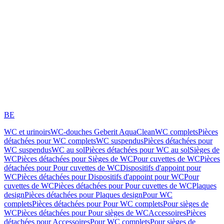
BE
WC et urinoirs
WC-douches Geberit AquaClean
WC complets
Pièces
détachées pour WC complets
WC suspendus
Pièces détachées pour
WC suspendus
WC au sol
Pièces détachées pour WC au sol
Sièges de
WC
Pièces détachées pour Sièges de WC
Pour cuvettes de WC
Pièces
détachées pour Pour cuvettes de WC
Dispositifs d'appoint pour
WC
Pièces détachées pour Dispositifs d'appoint pour WC
Pour
cuvettes de WC
Pièces détachées pour Pour cuvettes de WC
Plaques
design
Pièces détachées pour Plaques design
Pour WC
complets
Pièces détachées pour Pour WC complets
Pour sièges de
WC
Pièces détachées pour Pour sièges de WC
Accessoires
Pièces
détachées pour Accessoires
Pour WC complets
Pour sièges de