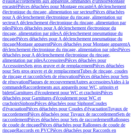
d'eau
Raccordements aux appareils
Commandes d'urinoir
Montage
encastré
Pièces détachées pour Montage encastré
A déclenchement
électronique du rinçage, alimentation sur secteur
Pièces détachées
pour A déclenchement électronique du rinçage, alimentation sur
secteur
A déclenchement électronique du rinçage, alimentation par
piles
Pièces détachées pour A déclenchement électronique du
rinçage, alimentation par piles
A déclenchement pneumatique du
rinçage
Pièces détachées pour A déclenchement pneumatique du
rinçage
Montage apparent
Pièces détachées pour Montage apparent
A
déclenchement électronique du rinçage, alimentation par piles
Pièces
détachées pour A déclenchement électronique du rinçage,
alimentation par piles
Accessoires
Pièces détachées pour
Accessoires
Sets gros œuvre et de remplacement
Pièces détachées
pour Sets gros œuvre et de remplacement
Tubes de rinçage, coudes
de rinçage et raccords
Sets de rénovation
Pièces détachées pour Sets
de rénovation
Plaques de recouvrement
Autres accessoires
Aides à la
commande
Raccordements aux appareils pour WC, urinoirs et
bidets
Garnitures d'écoulement pour WC et crachoirs
Pièces
détachées pour Garnitures d'écoulement pour WC et
crachoirs
Siphons
Pièces détachées pour Siphons
Coudes
d'évacuation
Pièces détachées pour Coudes d'évacuation
Tuyaux de
raccordement
Pièces détachées pour Tuyaux de raccordement
Sets de
raccordement
Pièces détachées pour Sets de raccordement
Rallonges
de coude de rinçage
Pièces détachées pour Rallonges de coude de
rinçage
Raccords en PVC
Pièces détachées pour Raccords en