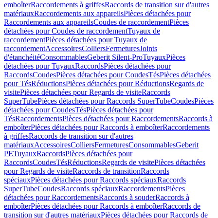
emboîter
Raccordements à griffes
Raccords de transition sur d'autres
matériaux
Raccordements aux appareils
Pièces détachées pour
Raccordements aux appareils
Coudes de raccordement
Pièces
détachées pour Coudes de raccordement
Tuyaux de
raccordement
Pièces détachées pour Tuyaux de
raccordement
Accessoires
Colliers
Fermetures
Joints
d'étanchéité
Consommables
Geberit Silent-Pro
Tuyaux
Pièces
détachées pour Tuyaux
Raccords
Pièces détachées pour
Raccords
Coudes
Pièces détachées pour Coudes
Tés
Pièces détachées
pour Tés
Réductions
Pièces détachées pour Réductions
Regards de
visite
Pièces détachées pour Regards de visite
Raccords
SuperTube
Pièces détachées pour Raccords SuperTube
Coudes
Pièces
détachées pour Coudes
Tés
Pièces détachées pour
Tés
Raccordements
Pièces détachées pour Raccordements
Raccords à
emboîter
Pièces détachées pour Raccords à emboîter
Raccordements
à griffes
Raccords de transition sur d'autres
matériaux
Accessoires
Colliers
Fermetures
Consommables
Geberit
PE
Tuyaux
Raccords
Pièces détachées pour
Raccords
Coudes
Tés
Réductions
Regards de visite
Pièces détachées
pour Regards de visite
Raccords de transition
Raccords
spéciaux
Pièces détachées pour Raccords spéciaux
Raccords
SuperTube
Coudes
Raccords spéciaux
Raccordements
Pièces
détachées pour Raccordements
Raccords à souder
Raccords à
emboîter
Pièces détachées pour Raccords à emboîter
Raccords de
transition sur d'autres matériaux
Pièces détachées pour Raccords de