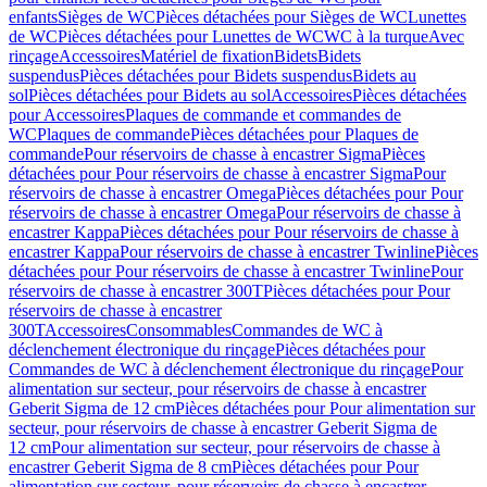
enfants
Sièges de WC
Pièces détachées pour Sièges de WC
Lunettes
de WC
Pièces détachées pour Lunettes de WC
WC à la turque
Avec
rinçage
Accessoires
Matériel de fixation
Bidets
Bidets
suspendus
Pièces détachées pour Bidets suspendus
Bidets au
sol
Pièces détachées pour Bidets au sol
Accessoires
Pièces détachées
pour Accessoires
Plaques de commande et commandes de
WC
Plaques de commande
Pièces détachées pour Plaques de
commande
Pour réservoirs de chasse à encastrer Sigma
Pièces
détachées pour Pour réservoirs de chasse à encastrer Sigma
Pour
réservoirs de chasse à encastrer Omega
Pièces détachées pour Pour
réservoirs de chasse à encastrer Omega
Pour réservoirs de chasse à
encastrer Kappa
Pièces détachées pour Pour réservoirs de chasse à
encastrer Kappa
Pour réservoirs de chasse à encastrer Twinline
Pièces
détachées pour Pour réservoirs de chasse à encastrer Twinline
Pour
réservoirs de chasse à encastrer 300T
Pièces détachées pour Pour
réservoirs de chasse à encastrer
300T
Accessoires
Consommables
Commandes de WC à
déclenchement électronique du rinçage
Pièces détachées pour
Commandes de WC à déclenchement électronique du rinçage
Pour
alimentation sur secteur, pour réservoirs de chasse à encastrer
Geberit Sigma de 12 cm
Pièces détachées pour Pour alimentation sur
secteur, pour réservoirs de chasse à encastrer Geberit Sigma de
12 cm
Pour alimentation sur secteur, pour réservoirs de chasse à
encastrer Geberit Sigma de 8 cm
Pièces détachées pour Pour
alimentation sur secteur, pour réservoirs de chasse à encastrer