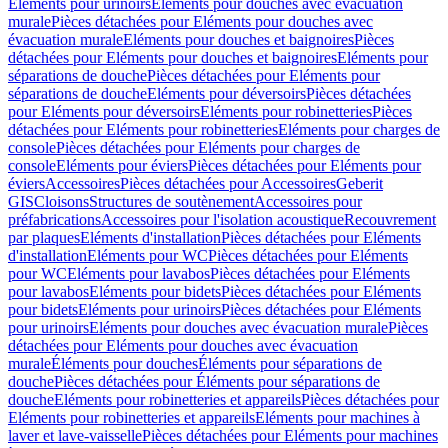
Eléments pour urinoirs
Eléments pour douches avec évacuation
murale
Pièces détachées pour Eléments pour douches avec
évacuation murale
Eléments pour douches et baignoires
Pièces
détachées pour Eléments pour douches et baignoires
Eléments pour
séparations de douche
Pièces détachées pour Eléments pour
séparations de douche
Eléments pour déversoirs
Pièces détachées
pour Eléments pour déversoirs
Eléments pour robinetteries
Pièces
détachées pour Eléments pour robinetteries
Eléments pour charges de
console
Pièces détachées pour Eléments pour charges de
console
Eléments pour éviers
Pièces détachées pour Eléments pour
éviers
Accessoires
Pièces détachées pour Accessoires
Geberit
GIS
Cloisons
Structures de soutènement
Accessoires pour
préfabrications
Accessoires pour l'isolation acoustique
Recouvrement
par plaques
Eléments d'installation
Pièces détachées pour Eléments
d'installation
Eléments pour WC
Pièces détachées pour Eléments
pour WC
Eléments pour lavabos
Pièces détachées pour Eléments
pour lavabos
Eléments pour bidets
Pièces détachées pour Eléments
pour bidets
Eléments pour urinoirs
Pièces détachées pour Eléments
pour urinoirs
Eléments pour douches avec évacuation murale
Pièces
détachées pour Eléments pour douches avec évacuation
murale
Éléments pour douches
Éléments pour séparations de
douche
Pièces détachées pour Éléments pour séparations de
douche
Eléments pour robinetteries et appareils
Pièces détachées pour
Eléments pour robinetteries et appareils
Eléments pour machines à
laver et lave-vaisselle
Pièces détachées pour Eléments pour machines