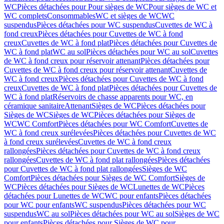
WC
Pièces détachées pour Pour sièges de WC
Pour sièges de WC et
WC complets
Consommables
WC et sièges de WC
WC
suspendus
Pièces détachées pour WC suspendus
Cuvettes de WC à
fond creux
Pièces détachées pour Cuvettes de WC à fond
creux
Cuvettes de WC à fond plat
Pièces détachées pour Cuvettes de
WC à fond plat
WC au sol
Pièces détachées pour WC au sol
Cuvettes
de WC à fond creux pour réservoir attenant
Pièces détachées pour
Cuvettes de WC à fond creux pour réservoir attenant
Cuvettes de
WC à fond creux
Pièces détachées pour Cuvettes de WC à fond
creux
Cuvettes de WC à fond plat
Pièces détachées pour Cuvettes de
WC à fond plat
Réservoirs de chasse apparents pour WC, en
céramique sanitaire
Attenant
Sièges de WC
Pièces détachées pour
Sièges de WC
Sièges de WC
Pièces détachées pour Sièges de
WC
WC Comfort
Pièces détachées pour WC Comfort
Cuvettes de
WC à fond creux surélevées
Pièces détachées pour Cuvettes de WC
à fond creux surélevées
Cuvettes de WC à fond creux
rallongées
Pièces détachées pour Cuvettes de WC à fond creux
rallongées
Cuvettes de WC à fond plat rallongées
Pièces détachées
pour Cuvettes de WC à fond plat rallongées
Sièges de WC
Comfort
Pièces détachées pour Sièges de WC Comfort
Sièges de
WC
Pièces détachées pour Sièges de WC
Lunettes de WC
Pièces
détachées pour Lunettes de WC
WC pour enfants
Pièces détachées
pour WC pour enfants
WC suspendus
Pièces détachées pour WC
suspendus
WC au sol
Pièces détachées pour WC au sol
Sièges de WC
pour enfants
Pièces détachées pour Sièges de WC pour