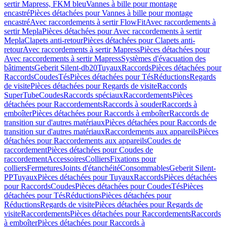
sertir Mapress, FKM bleu
Vannes à bille pour montage
encastré
Pièces détachées pour Vannes à bille pour montage
encastré
Avec raccordements à sertir FlowFit
Avec raccordements à
sertir Mepla
Pièces détachées pour Avec raccordements à sertir
Mepla
Clapets anti-retour
Pièces détachées pour Clapets anti-
retour
Avec raccordements à sertir Mapress
Pièces détachées pour
Avec raccordements à sertir Mapress
Systèmes d'évacuation des
bâtiments
Geberit Silent-db20
Tuyaux
Raccords
Pièces détachées pour
Raccords
Coudes
Tés
Pièces détachées pour Tés
Réductions
Regards
de visite
Pièces détachées pour Regards de visite
Raccords
SuperTube
Coudes
Raccords spéciaux
Raccordements
Pièces
détachées pour Raccordements
Raccords à souder
Raccords à
emboîter
Pièces détachées pour Raccords à emboîter
Raccords de
transition sur d'autres matériaux
Pièces détachées pour Raccords de
transition sur d'autres matériaux
Raccordements aux appareils
Pièces
détachées pour Raccordements aux appareils
Coudes de
raccordement
Pièces détachées pour Coudes de
raccordement
Accessoires
Colliers
Fixations pour
colliers
Fermetures
Joints d'étanchéité
Consommables
Geberit Silent-
PP
Tuyaux
Pièces détachées pour Tuyaux
Raccords
Pièces détachées
pour Raccords
Coudes
Pièces détachées pour Coudes
Tés
Pièces
détachées pour Tés
Réductions
Pièces détachées pour
Réductions
Regards de visite
Pièces détachées pour Regards de
visite
Raccordements
Pièces détachées pour Raccordements
Raccords
à emboîter
Pièces détachées pour Raccords à