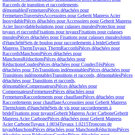
Raccords de transition et raccordements,
démontables
Fermetures
Pièces détachées pour
Fermetures
Traversées
Accessoires pour Geberit Mapress Acier
Inoxydable
Pièces détachées pour Accessoires pour Geberit Mapress
Acier Inoxydable
Isolations pour culasses murales
Protection pour
tuyaux et raccords
Fixations pour tuyaux
Fixations pour culasses
murales
Pièces détachées pour Fixations pour culasses murales
Joints
d'étanchéité
Sets de boulon pour raccordements à bride
Geberit
Mapress Therm
Tuyaux Therm
Raccords
Pièces détachées pour
Raccords
Manchons
Pièces détachées pour
Manchons
Réductions
Pièces détachées pour
Réductions
Coudes
Pièces détachées pour Coudes
Tés
Pièces
détachées pour Tés
Transitions indémontables
Pièces détachées pour
Transitions indémontables
Transitions et raccords, démontables
Pièces
détachées pour Transitions et raccords,
démontables
Compensateurs
Pièces détachées pour
Compensateurs
Fermetures
Pièces détachées pour
Fermetures
Raccordements pour chauffage
Pièces détachées pour
Raccordements pour chauffage
Accessoires pour Geberit Mapress
Therm
Joints d'étanchéité
Sets de vis pour raccordements à
bride
Fixations pour tuyaux
Geberit Mapress Acier Carbone
Geberit
Mapress Acier Carbone
Pièces détachées pour Geberit Mapress
Acier Carbone
Tuyaux 1.0034
Tuyaux 1.0215
Tronçons de
tuyau
Manchons
Pièces détachées pour Manchons
Réductions
Pièces
détachées pour Réductions
Coudes
Pièces détachées pour