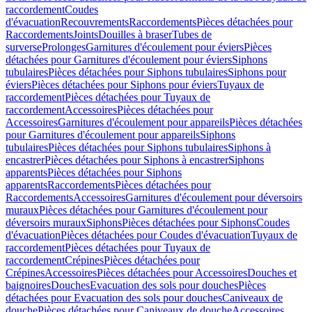
raccordement
Coudes
d'évacuation
Recouvrements
Raccordements
Pièces détachées pour
Raccordements
Joints
Douilles à braser
Tubes de
surverse
Prolonges
Garnitures d'écoulement pour éviers
Pièces
détachées pour Garnitures d'écoulement pour éviers
Siphons
tubulaires
Pièces détachées pour Siphons tubulaires
Siphons pour
éviers
Pièces détachées pour Siphons pour éviers
Tuyaux de
raccordement
Pièces détachées pour Tuyaux de
raccordement
Accessoires
Pièces détachées pour
Accessoires
Garnitures d'écoulement pour appareils
Pièces détachées
pour Garnitures d'écoulement pour appareils
Siphons
tubulaires
Pièces détachées pour Siphons tubulaires
Siphons à
encastrer
Pièces détachées pour Siphons à encastrer
Siphons
apparents
Pièces détachées pour Siphons
apparents
Raccordements
Pièces détachées pour
Raccordements
Accessoires
Garnitures d'écoulement pour déversoirs
muraux
Pièces détachées pour Garnitures d'écoulement pour
déversoirs muraux
Siphons
Pièces détachées pour Siphons
Coudes
d'évacuation
Pièces détachées pour Coudes d'évacuation
Tuyaux de
raccordement
Pièces détachées pour Tuyaux de
raccordement
Crépines
Pièces détachées pour
Crépines
Accessoires
Pièces détachées pour Accessoires
Douches et
baignoires
Douches
Evacuation des sols pour douches
Pièces
détachées pour Evacuation des sols pour douches
Caniveaux de
douche
Pièces détachées pour Caniveaux de douche
Accessoires