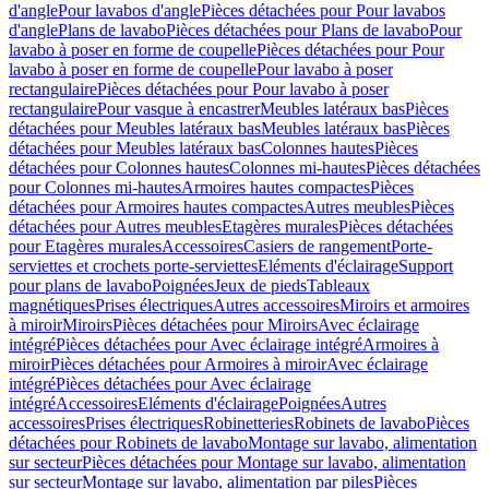
d'angle
Pour lavabos d'angle
Pièces détachées pour Pour lavabos
d'angle
Plans de lavabo
Pièces détachées pour Plans de lavabo
Pour
lavabo à poser en forme de coupelle
Pièces détachées pour Pour
lavabo à poser en forme de coupelle
Pour lavabo à poser
rectangulaire
Pièces détachées pour Pour lavabo à poser
rectangulaire
Pour vasque à encastrer
Meubles latéraux bas
Pièces
détachées pour Meubles latéraux bas
Meubles latéraux bas
Pièces
détachées pour Meubles latéraux bas
Colonnes hautes
Pièces
détachées pour Colonnes hautes
Colonnes mi-hautes
Pièces détachées
pour Colonnes mi-hautes
Armoires hautes compactes
Pièces
détachées pour Armoires hautes compactes
Autres meubles
Pièces
détachées pour Autres meubles
Etagères murales
Pièces détachées
pour Etagères murales
Accessoires
Casiers de rangement
Porte-
serviettes et crochets porte-serviettes
Eléments d'éclairage
Support
pour plans de lavabo
Poignées
Jeux de pieds
Tableaux
magnétiques
Prises électriques
Autres accessoires
Miroirs et armoires
à miroir
Miroirs
Pièces détachées pour Miroirs
Avec éclairage
intégré
Pièces détachées pour Avec éclairage intégré
Armoires à
miroir
Pièces détachées pour Armoires à miroir
Avec éclairage
intégré
Pièces détachées pour Avec éclairage
intégré
Accessoires
Eléments d'éclairage
Poignées
Autres
accessoires
Prises électriques
Robinetteries
Robinets de lavabo
Pièces
détachées pour Robinets de lavabo
Montage sur lavabo, alimentation
sur secteur
Pièces détachées pour Montage sur lavabo, alimentation
sur secteur
Montage sur lavabo, alimentation par piles
Pièces