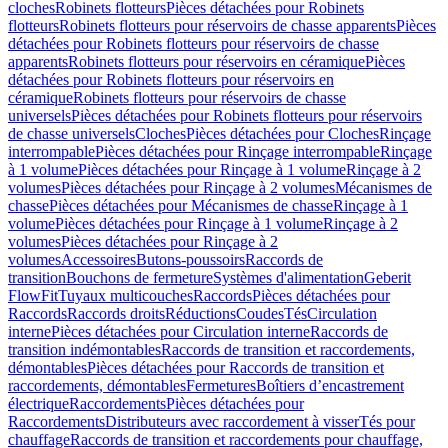
cloches
Robinets flotteurs
Pièces détachées pour Robinets
flotteurs
Robinets flotteurs pour réservoirs de chasse apparents
Pièces
détachées pour Robinets flotteurs pour réservoirs de chasse
apparents
Robinets flotteurs pour réservoirs en céramique
Pièces
détachées pour Robinets flotteurs pour réservoirs en
céramique
Robinets flotteurs pour réservoirs de chasse
universels
Pièces détachées pour Robinets flotteurs pour réservoirs
de chasse universels
Cloches
Pièces détachées pour Cloches
Rinçage
interrompable
Pièces détachées pour Rinçage interrompable
Rinçage
à 1 volume
Pièces détachées pour Rinçage à 1 volume
Rinçage à 2
volumes
Pièces détachées pour Rinçage à 2 volumes
Mécanismes de
chasse
Pièces détachées pour Mécanismes de chasse
Rinçage à 1
volume
Pièces détachées pour Rinçage à 1 volume
Rinçage à 2
volumes
Pièces détachées pour Rinçage à 2
volumes
Accessoires
Butons-poussoirs
Raccords de
transition
Bouchons de fermeture
Systèmes d'alimentation
Geberit
FlowFit
Tuyaux multicouches
Raccords
Pièces détachées pour
Raccords
Raccords droits
Réductions
Coudes
Tés
Circulation
interne
Pièces détachées pour Circulation interne
Raccords de
transition indémontables
Raccords de transition et raccordements,
démontables
Pièces détachées pour Raccords de transition et
raccordements, démontables
Fermetures
Boîtiers d’encastrement
électrique
Raccordements
Pièces détachées pour
Raccordements
Distributeurs avec raccordement à visser
Tés pour
chauffage
Raccords de transition et raccordements pour chauffage,