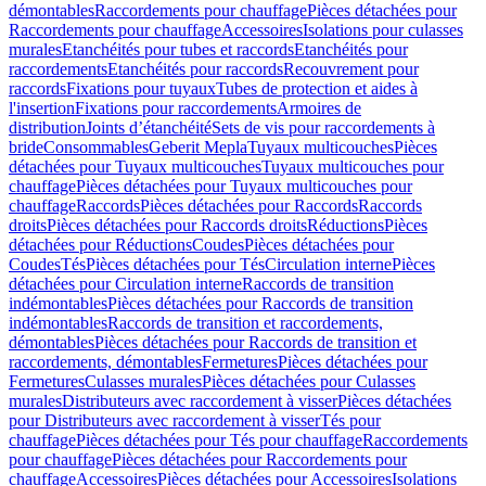
démontables
Raccordements pour chauffage
Pièces détachées pour
Raccordements pour chauffage
Accessoires
Isolations pour culasses
murales
Etanchéités pour tubes et raccords
Etanchéités pour
raccordements
Etanchéités pour raccords
Recouvrement pour
raccords
Fixations pour tuyaux
Tubes de protection et aides à
l'insertion
Fixations pour raccordements
Armoires de
distribution
Joints d’étanchéité
Sets de vis pour raccordements à
bride
Consommables
Geberit Mepla
Tuyaux multicouches
Pièces
détachées pour Tuyaux multicouches
Tuyaux multicouches pour
chauffage
Pièces détachées pour Tuyaux multicouches pour
chauffage
Raccords
Pièces détachées pour Raccords
Raccords
droits
Pièces détachées pour Raccords droits
Réductions
Pièces
détachées pour Réductions
Coudes
Pièces détachées pour
Coudes
Tés
Pièces détachées pour Tés
Circulation interne
Pièces
détachées pour Circulation interne
Raccords de transition
indémontables
Pièces détachées pour Raccords de transition
indémontables
Raccords de transition et raccordements,
démontables
Pièces détachées pour Raccords de transition et
raccordements, démontables
Fermetures
Pièces détachées pour
Fermetures
Culasses murales
Pièces détachées pour Culasses
murales
Distributeurs avec raccordement à visser
Pièces détachées
pour Distributeurs avec raccordement à visser
Tés pour
chauffage
Pièces détachées pour Tés pour chauffage
Raccordements
pour chauffage
Pièces détachées pour Raccordements pour
chauffage
Accessoires
Pièces détachées pour Accessoires
Isolations