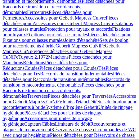
transition et raccordements, démontables
Pièces détachées pour
Raccords de transition et raccordements,
démontables
Fermetures
Pièces détachées pour
Fermetures
Accessoires pour Geberit Mapress Cuivre
Pièces
détachées pour Accessoires pour Geberit Mapress Cuivre
Isolations
pour culasses murales
Protection pour tuyaux et raccords
Fixations
pour tuyaux
Fixations pour culasses murales
Pièces détachées pour
Fixations pour culasses murales
Joints d'étanchéité
Sets de boulon
pour raccordements à bride
Geberit Mapress CuNiFe
Geberit
Mapress CuNiFe
Pièces détachées pour Geberit Mapress
CuNiFe
Tuyaux 2.1972
Manchons
Pièces détachées pour
Manchons
Réductions
Pièces détachées pour
Réductions
Coudes
Pièces détachées pour Coudes
Tés
Pièces
détachées pour Tés
Raccords de transition indémontables
Pièces
détachées pour Raccords de transition indémontables
Raccords de
transition et raccordements, démontables
Pièces détachées pour
Raccords de transition et raccordements,
démontables
Traversées
Pièces détachées pour Traversées
Accessoires
pour Geberit Mapress CuNiFe
Joints d'étanchéité
Sets de boulon pour
raccordements à bride
Système d’hygiène Geberit
Unités de rinçage
hygiénique
Pièces détachées pour Unités de rinçage
hygiénique
Accessoires pour unités de rinçage
hygiénique
Capteurs
Câbles
Limiteurs de débit
Recouvrements et
plaques de recouvrement
Réservoirs de chasse et commandes de WC
avec rinçage hygiénique
Pièces détachées pour Réservoirs de chasse