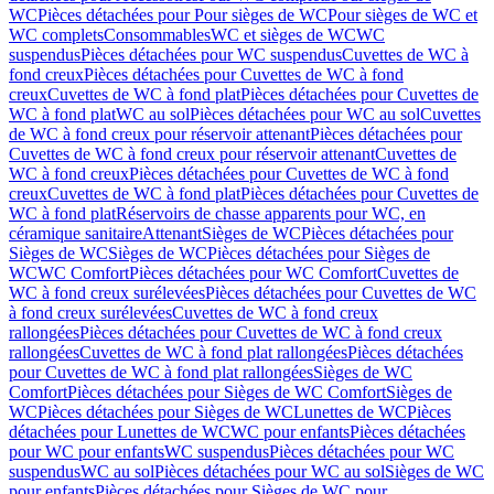
WC
Pièces détachées pour Pour sièges de WC
Pour sièges de WC et
WC complets
Consommables
WC et sièges de WC
WC
suspendus
Pièces détachées pour WC suspendus
Cuvettes de WC à
fond creux
Pièces détachées pour Cuvettes de WC à fond
creux
Cuvettes de WC à fond plat
Pièces détachées pour Cuvettes de
WC à fond plat
WC au sol
Pièces détachées pour WC au sol
Cuvettes
de WC à fond creux pour réservoir attenant
Pièces détachées pour
Cuvettes de WC à fond creux pour réservoir attenant
Cuvettes de
WC à fond creux
Pièces détachées pour Cuvettes de WC à fond
creux
Cuvettes de WC à fond plat
Pièces détachées pour Cuvettes de
WC à fond plat
Réservoirs de chasse apparents pour WC, en
céramique sanitaire
Attenant
Sièges de WC
Pièces détachées pour
Sièges de WC
Sièges de WC
Pièces détachées pour Sièges de
WC
WC Comfort
Pièces détachées pour WC Comfort
Cuvettes de
WC à fond creux surélevées
Pièces détachées pour Cuvettes de WC
à fond creux surélevées
Cuvettes de WC à fond creux
rallongées
Pièces détachées pour Cuvettes de WC à fond creux
rallongées
Cuvettes de WC à fond plat rallongées
Pièces détachées
pour Cuvettes de WC à fond plat rallongées
Sièges de WC
Comfort
Pièces détachées pour Sièges de WC Comfort
Sièges de
WC
Pièces détachées pour Sièges de WC
Lunettes de WC
Pièces
détachées pour Lunettes de WC
WC pour enfants
Pièces détachées
pour WC pour enfants
WC suspendus
Pièces détachées pour WC
suspendus
WC au sol
Pièces détachées pour WC au sol
Sièges de WC
pour enfants
Pièces détachées pour Sièges de WC pour