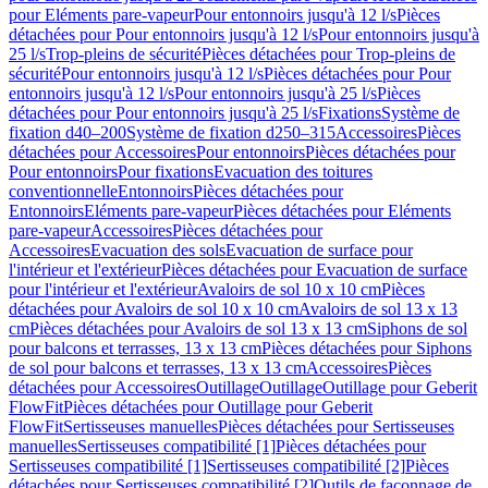
pour Eléments pare-vapeur
Pour entonnoirs jusqu'à 12 l/s
Pièces
détachées pour Pour entonnoirs jusqu'à 12 l/s
Pour entonnoirs jusqu'à
25 l/s
Trop-pleins de sécurité
Pièces détachées pour Trop-pleins de
sécurité
Pour entonnoirs jusqu'à 12 l/s
Pièces détachées pour Pour
entonnoirs jusqu'à 12 l/s
Pour entonnoirs jusqu'à 25 l/s
Pièces
détachées pour Pour entonnoirs jusqu'à 25 l/s
Fixations
Système de
fixation d40–200
Système de fixation d250–315
Accessoires
Pièces
détachées pour Accessoires
Pour entonnoirs
Pièces détachées pour
Pour entonnoirs
Pour fixations
Evacuation des toitures
conventionnelle
Entonnoirs
Pièces détachées pour
Entonnoirs
Eléments pare-vapeur
Pièces détachées pour Eléments
pare-vapeur
Accessoires
Pièces détachées pour
Accessoires
Evacuation des sols
Evacuation de surface pour
l'intérieur et l'extérieur
Pièces détachées pour Evacuation de surface
pour l'intérieur et l'extérieur
Avaloirs de sol 10 x 10 cm
Pièces
détachées pour Avaloirs de sol 10 x 10 cm
Avaloirs de sol 13 x 13
cm
Pièces détachées pour Avaloirs de sol 13 x 13 cm
Siphons de sol
pour balcons et terrasses, 13 x 13 cm
Pièces détachées pour Siphons
de sol pour balcons et terrasses, 13 x 13 cm
Accessoires
Pièces
détachées pour Accessoires
Outillage
Outillage
Outillage pour Geberit
FlowFit
Pièces détachées pour Outillage pour Geberit
FlowFit
Sertisseuses manuelles
Pièces détachées pour Sertisseuses
manuelles
Sertisseuses compatibilité [1]
Pièces détachées pour
Sertisseuses compatibilité [1]
Sertisseuses compatibilité [2]
Pièces
détachées pour Sertisseuses compatibilité [2]
Outils de façonnage de