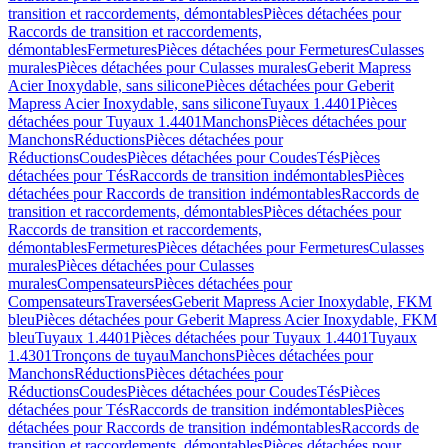
transition et raccordements, démontables
Pièces détachées pour
Raccords de transition et raccordements,
démontables
Fermetures
Pièces détachées pour Fermetures
Culasses
murales
Pièces détachées pour Culasses murales
Geberit Mapress
Acier Inoxydable, sans silicone
Pièces détachées pour Geberit
Mapress Acier Inoxydable, sans silicone
Tuyaux 1.4401
Pièces
détachées pour Tuyaux 1.4401
Manchons
Pièces détachées pour
Manchons
Réductions
Pièces détachées pour
Réductions
Coudes
Pièces détachées pour Coudes
Tés
Pièces
détachées pour Tés
Raccords de transition indémontables
Pièces
détachées pour Raccords de transition indémontables
Raccords de
transition et raccordements, démontables
Pièces détachées pour
Raccords de transition et raccordements,
démontables
Fermetures
Pièces détachées pour Fermetures
Culasses
murales
Pièces détachées pour Culasses
murales
Compensateurs
Pièces détachées pour
Compensateurs
Traversées
Geberit Mapress Acier Inoxydable, FKM
bleu
Pièces détachées pour Geberit Mapress Acier Inoxydable, FKM
bleu
Tuyaux 1.4401
Pièces détachées pour Tuyaux 1.4401
Tuyaux
1.4301
Tronçons de tuyau
Manchons
Pièces détachées pour
Manchons
Réductions
Pièces détachées pour
Réductions
Coudes
Pièces détachées pour Coudes
Tés
Pièces
détachées pour Tés
Raccords de transition indémontables
Pièces
détachées pour Raccords de transition indémontables
Raccords de
transition et raccordements, démontables
Pièces détachées pour