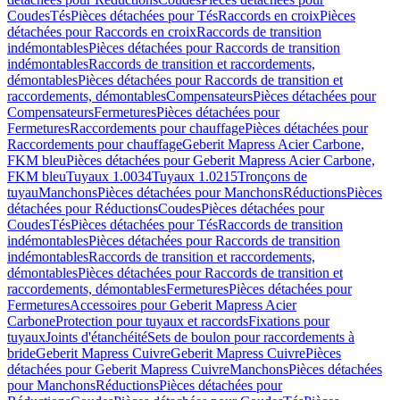
Coudes
Tés
Pièces détachées pour Tés
Raccords en croix
Pièces
détachées pour Raccords en croix
Raccords de transition
indémontables
Pièces détachées pour Raccords de transition
indémontables
Raccords de transition et raccordements,
démontables
Pièces détachées pour Raccords de transition et
raccordements, démontables
Compensateurs
Pièces détachées pour
Compensateurs
Fermetures
Pièces détachées pour
Fermetures
Raccordements pour chauffage
Pièces détachées pour
Raccordements pour chauffage
Geberit Mapress Acier Carbone,
FKM bleu
Pièces détachées pour Geberit Mapress Acier Carbone,
FKM bleu
Tuyaux 1.0034
Tuyaux 1.0215
Tronçons de
tuyau
Manchons
Pièces détachées pour Manchons
Réductions
Pièces
détachées pour Réductions
Coudes
Pièces détachées pour
Coudes
Tés
Pièces détachées pour Tés
Raccords de transition
indémontables
Pièces détachées pour Raccords de transition
indémontables
Raccords de transition et raccordements,
démontables
Pièces détachées pour Raccords de transition et
raccordements, démontables
Fermetures
Pièces détachées pour
Fermetures
Accessoires pour Geberit Mapress Acier
Carbone
Protection pour tuyaux et raccords
Fixations pour
tuyaux
Joints d'étanchéité
Sets de boulon pour raccordements à
bride
Geberit Mapress Cuivre
Geberit Mapress Cuivre
Pièces
détachées pour Geberit Mapress Cuivre
Manchons
Pièces détachées
pour Manchons
Réductions
Pièces détachées pour