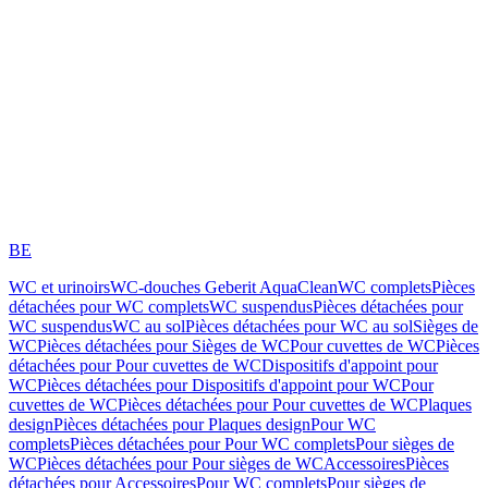
BE
WC et urinoirs
WC-douches Geberit AquaClean
WC complets
Pièces
détachées pour WC complets
WC suspendus
Pièces détachées pour
WC suspendus
WC au sol
Pièces détachées pour WC au sol
Sièges de
WC
Pièces détachées pour Sièges de WC
Pour cuvettes de WC
Pièces
détachées pour Pour cuvettes de WC
Dispositifs d'appoint pour
WC
Pièces détachées pour Dispositifs d'appoint pour WC
Pour
cuvettes de WC
Pièces détachées pour Pour cuvettes de WC
Plaques
design
Pièces détachées pour Plaques design
Pour WC
complets
Pièces détachées pour Pour WC complets
Pour sièges de
WC
Pièces détachées pour Pour sièges de WC
Accessoires
Pièces
détachées pour Accessoires
Pour WC complets
Pour sièges de