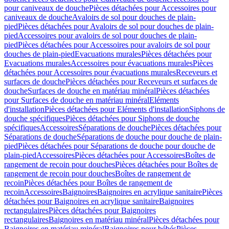
pour caniveaux de douche
Pièces détachées pour Accessoires pour
caniveaux de douche
Avaloirs de sol pour douches de plain-
pied
Pièces détachées pour Avaloirs de sol pour douches de plain-
pied
Accessoires pour avaloirs de sol pour douches de plain-
pied
Pièces détachées pour Accessoires pour avaloirs de sol pour
douches de plain-pied
Evacuations murales
Pièces détachées pour
Evacuations murales
Accessoires pour évacuations murales
Pièces
détachées pour Accessoires pour évacuations murales
Receveurs et
surfaces de douche
Pièces détachées pour Receveurs et surfaces de
douche
Surfaces de douche en matériau minéral
Pièces détachées
pour Surfaces de douche en matériau minéral
Eléments
d'installation
Pièces détachées pour Eléments d'installation
Siphons de
douche spécifiques
Pièces détachées pour Siphons de douche
spécifiques
Accessoires
Séparations de douche
Pièces détachées pour
Séparations de douche
Séparations de douche pour douche de plain-
pied
Pièces détachées pour Séparations de douche pour douche de
plain-pied
Accessoires
Pièces détachées pour Accessoires
Boîtes de
rangement de recoin pour douches
Pièces détachées pour Boîtes de
rangement de recoin pour douches
Boîtes de rangement de
recoin
Pièces détachées pour Boîtes de rangement de
recoin
Accessoires
Baignoires
Baignoires en acrylique sanitaire
Pièces
détachées pour Baignoires en acrylique sanitaire
Baignoires
rectangulaires
Pièces détachées pour Baignoires
rectangulaires
Baignoires en matériau minéral
Pièces détachées pour
Baignoires en matériau minéral
Baignoires pour bébés
Pièces