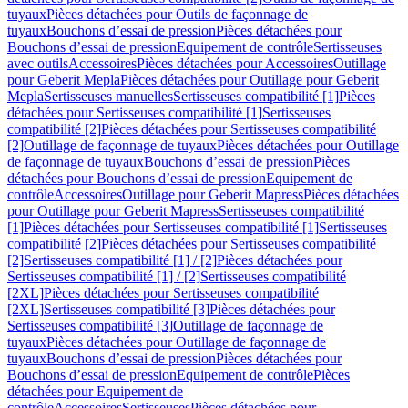
tuyaux
Pièces détachées pour Outils de façonnage de
tuyaux
Bouchons d’essai de pression
Pièces détachées pour
Bouchons d’essai de pression
Equipement de contrôle
Sertisseuses
avec outils
Accessoires
Pièces détachées pour Accessoires
Outillage
pour Geberit Mepla
Pièces détachées pour Outillage pour Geberit
Mepla
Sertisseuses manuelles
Sertisseuses compatibilité [1]
Pièces
détachées pour Sertisseuses compatibilité [1]
Sertisseuses
compatibilité [2]
Pièces détachées pour Sertisseuses compatibilité
[2]
Outillage de façonnage de tuyaux
Pièces détachées pour Outillage
de façonnage de tuyaux
Bouchons d’essai de pression
Pièces
détachées pour Bouchons d’essai de pression
Equipement de
contrôle
Accessoires
Outillage pour Geberit Mapress
Pièces détachées
pour Outillage pour Geberit Mapress
Sertisseuses compatibilité
[1]
Pièces détachées pour Sertisseuses compatibilité [1]
Sertisseuses
compatibilité [2]
Pièces détachées pour Sertisseuses compatibilité
[2]
Sertisseuses compatibilité [1] / [2]
Pièces détachées pour
Sertisseuses compatibilité [1] / [2]
Sertisseuses compatibilité
[2XL]
Pièces détachées pour Sertisseuses compatibilité
[2XL]
Sertisseuses compatibilité [3]
Pièces détachées pour
Sertisseuses compatibilité [3]
Outillage de façonnage de
tuyaux
Pièces détachées pour Outillage de façonnage de
tuyaux
Bouchons d’essai de pression
Pièces détachées pour
Bouchons d’essai de pression
Equipement de contrôle
Pièces
détachées pour Equipement de
contrôle
Accessoires
Sertisseuses
Pièces détachées pour