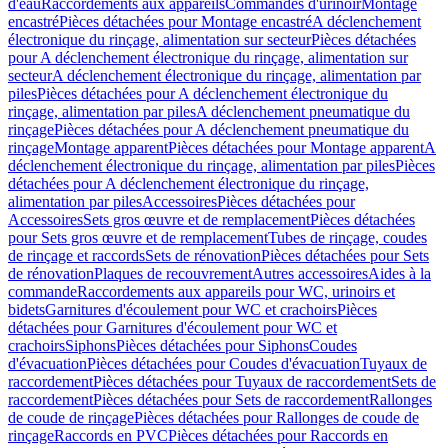
d'eau
Raccordements aux appareils
Commandes d'urinoir
Montage
encastré
Pièces détachées pour Montage encastré
A déclenchement
électronique du rinçage, alimentation sur secteur
Pièces détachées
pour A déclenchement électronique du rinçage, alimentation sur
secteur
A déclenchement électronique du rinçage, alimentation par
piles
Pièces détachées pour A déclenchement électronique du
rinçage, alimentation par piles
A déclenchement pneumatique du
rinçage
Pièces détachées pour A déclenchement pneumatique du
rinçage
Montage apparent
Pièces détachées pour Montage apparent
A
déclenchement électronique du rinçage, alimentation par piles
Pièces
détachées pour A déclenchement électronique du rinçage,
alimentation par piles
Accessoires
Pièces détachées pour
Accessoires
Sets gros œuvre et de remplacement
Pièces détachées
pour Sets gros œuvre et de remplacement
Tubes de rinçage, coudes
de rinçage et raccords
Sets de rénovation
Pièces détachées pour Sets
de rénovation
Plaques de recouvrement
Autres accessoires
Aides à la
commande
Raccordements aux appareils pour WC, urinoirs et
bidets
Garnitures d'écoulement pour WC et crachoirs
Pièces
détachées pour Garnitures d'écoulement pour WC et
crachoirs
Siphons
Pièces détachées pour Siphons
Coudes
d'évacuation
Pièces détachées pour Coudes d'évacuation
Tuyaux de
raccordement
Pièces détachées pour Tuyaux de raccordement
Sets de
raccordement
Pièces détachées pour Sets de raccordement
Rallonges
de coude de rinçage
Pièces détachées pour Rallonges de coude de
rinçage
Raccords en PVC
Pièces détachées pour Raccords en