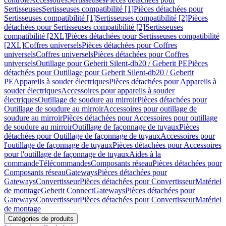
Sertisseuses
Sertisseuses compatibilité [1]
Pièces détachées pour
Sertisseuses compatibilité [1]
Sertisseuses compatibilité [2]
Pièces
détachées pour Sertisseuses compatibilité [2]
Sertisseuses
compatibilité [2XL]
Pièces détachées pour Sertisseuses compatibilité
[2XL]
Coffres universels
Pièces détachées pour Coffres
universels
Coffres universels
Pièces détachées pour Coffres
universels
Outillage pour Geberit Silent-db20 / Geberit PE
Pièces
détachées pour Outillage pour Geberit Silent-db20 / Geberit
PE
Appareils à souder électriques
Pièces détachées pour Appareils à
souder électriques
Accessoires pour appareils à souder
électriques
Outillage de soudure au mirroir
Pièces détachées pour
Outillage de soudure au mirroir
Accessoires pour outillage de
soudure au mirroir
Pièces détachées pour Accessoires pour outillage
de soudure au mirroir
Outillage de façonnage de tuyaux
Pièces
détachées pour Outillage de façonnage de tuyaux
Accessoires pour
l'outillage de façonnage de tuyaux
Pièces détachées pour Accessoires
pour l'outillage de façonnage de tuyaux
Aides à la
commande
Télécommandes
Composants réseau
Pièces détachées pour
Composants réseau
Gateways
Pièces détachées pour
Gateways
Convertisseur
Pièces détachées pour Convertisseur
Matériel
de montage
Geberit Connect
Gateways
Pièces détachées pour
Gateways
Convertisseur
Pièces détachées pour Convertisseur
Matériel
de montage
Catégories de produits