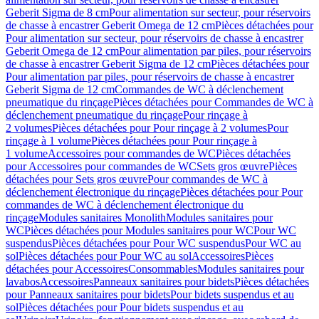
Geberit Sigma de 8 cm
Pour alimentation sur secteur, pour réservoirs
de chasse à encastrer Geberit Omega de 12 cm
Pièces détachées pour
Pour alimentation sur secteur, pour réservoirs de chasse à encastrer
Geberit Omega de 12 cm
Pour alimentation par piles, pour réservoirs
de chasse à encastrer Geberit Sigma de 12 cm
Pièces détachées pour
Pour alimentation par piles, pour réservoirs de chasse à encastrer
Geberit Sigma de 12 cm
Commandes de WC à déclenchement
pneumatique du rinçage
Pièces détachées pour Commandes de WC à
déclenchement pneumatique du rinçage
Pour rinçage à
2 volumes
Pièces détachées pour Pour rinçage à 2 volumes
Pour
rinçage à 1 volume
Pièces détachées pour Pour rinçage à
1 volume
Accessoires pour commandes de WC
Pièces détachées
pour Accessoires pour commandes de WC
Sets gros œuvre
Pièces
détachées pour Sets gros œuvre
Pour commandes de WC à
déclenchement électronique du rinçage
Pièces détachées pour Pour
commandes de WC à déclenchement électronique du
rinçage
Modules sanitaires Monolith
Modules sanitaires pour
WC
Pièces détachées pour Modules sanitaires pour WC
Pour WC
suspendus
Pièces détachées pour Pour WC suspendus
Pour WC au
sol
Pièces détachées pour Pour WC au sol
Accessoires
Pièces
détachées pour Accessoires
Consommables
Modules sanitaires pour
lavabos
Accessoires
Panneaux sanitaires pour bidets
Pièces détachées
pour Panneaux sanitaires pour bidets
Pour bidets suspendus et au
sol
Pièces détachées pour Pour bidets suspendus et au