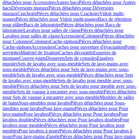
détachées pour Accessoires
Autres bacs
Pièces détachées pour Autres
bacs
Déversoirs muraux
Pièces détachées pour Déversoirs
muraux
Crachoirs
Pièces détachées pour Crachoirs
Vidoir multi-
usages
Pièces détachées pour Vidoir multi-usages
Bacs de rétention
pour plâtre
Bacs de laboratoire
Pièces détachées pour Bacs de
laboratoire
Lavabos pour salles de classe
Pièces détachées pour
Lavabos pour salles de classe
Accessoires
Colonnes
Pièces détachées
pour Colonnes
Colonnes
Cache-siphons
Pièces détachées pour
Cache-siphons
Accessoires
Caches pour ouverture d'évacuation
Porte-
serviettes
Matériel de fixation
Caches décoratifs
Equerres de
montage
Couvre-joints
Dosserets
Sets de consoles
Etagères
murales
Sets de lavabo avec sous-meuble
Sets de lave-mains avec
sous-meuble
Pièces détachées pour Sets de lave-mains avec sous-
meuble
Sets de lavabo avec sous-meuble
Pièces détachées pour Sets
de lavabo avec sous-meuble
Sets de lavabo pour meuble avec sous-
meuble
Pièces détachées pour Sets de lavabo pour meuble avec sous-
meuble
Sets de vasque à encastrer avec sous-meuble
Pièces détachées
pour Sets de vasque à encastrer avec sous-meuble
Meubles de salles
de bains
Sous-meubles pour lavabo
Pièces détachées pour Sous-
meubles pour lavabo
Pour lave-mains
Pièces détachées pour Pour
lave-mains
Pour lavabos
Pièces détachées pour Pour lavabos
Pour
lavabos doubles
Pièces détachées pour Pour lavabos doubles
Pour
lavabos pour meubles
Pièces détachées pour Pour lavabos pour
meubles
Pour lavabos à poser
Pièces détachées pour Pour lavabos à
poser
Pour lave-mains d'angle
Pièces détachées pour Pour lave-mains