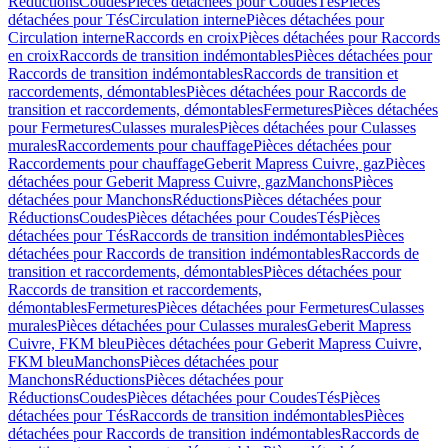
Réductions
Coudes
Pièces détachées pour Coudes
Tés
Pièces
détachées pour Tés
Circulation interne
Pièces détachées pour
Circulation interne
Raccords en croix
Pièces détachées pour Raccords
en croix
Raccords de transition indémontables
Pièces détachées pour
Raccords de transition indémontables
Raccords de transition et
raccordements, démontables
Pièces détachées pour Raccords de
transition et raccordements, démontables
Fermetures
Pièces détachées
pour Fermetures
Culasses murales
Pièces détachées pour Culasses
murales
Raccordements pour chauffage
Pièces détachées pour
Raccordements pour chauffage
Geberit Mapress Cuivre, gaz
Pièces
détachées pour Geberit Mapress Cuivre, gaz
Manchons
Pièces
détachées pour Manchons
Réductions
Pièces détachées pour
Réductions
Coudes
Pièces détachées pour Coudes
Tés
Pièces
détachées pour Tés
Raccords de transition indémontables
Pièces
détachées pour Raccords de transition indémontables
Raccords de
transition et raccordements, démontables
Pièces détachées pour
Raccords de transition et raccordements,
démontables
Fermetures
Pièces détachées pour Fermetures
Culasses
murales
Pièces détachées pour Culasses murales
Geberit Mapress
Cuivre, FKM bleu
Pièces détachées pour Geberit Mapress Cuivre,
FKM bleu
Manchons
Pièces détachées pour
Manchons
Réductions
Pièces détachées pour
Réductions
Coudes
Pièces détachées pour Coudes
Tés
Pièces
détachées pour Tés
Raccords de transition indémontables
Pièces
détachées pour Raccords de transition indémontables
Raccords de