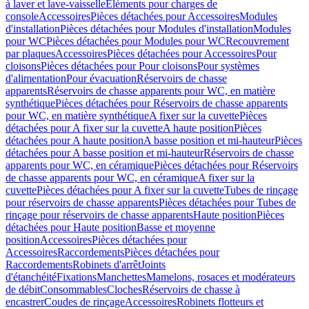
à laver et lave-vaisselle
Eléments pour charges de
console
Accessoires
Pièces détachées pour Accessoires
Modules
d'installation
Pièces détachées pour Modules d'installation
Modules
pour WC
Pièces détachées pour Modules pour WC
Recouvrement
par plaques
Accessoires
Pièces détachées pour Accessoires
Pour
cloisons
Pièces détachées pour Pour cloisons
Pour systèmes
d'alimentation
Pour évacuation
Réservoirs de chasse
apparents
Réservoirs de chasse apparents pour WC, en matière
synthétique
Pièces détachées pour Réservoirs de chasse apparents
pour WC, en matière synthétique
A fixer sur la cuvette
Pièces
détachées pour A fixer sur la cuvette
A haute position
Pièces
détachées pour A haute position
A basse position et mi-hauteur
Pièces
détachées pour A basse position et mi-hauteur
Réservoirs de chasse
apparents pour WC, en céramique
Pièces détachées pour Réservoirs
de chasse apparents pour WC, en céramique
A fixer sur la
cuvette
Pièces détachées pour A fixer sur la cuvette
Tubes de rinçage
pour réservoirs de chasse apparents
Pièces détachées pour Tubes de
rinçage pour réservoirs de chasse apparents
Haute position
Pièces
détachées pour Haute position
Basse et moyenne
position
Accessoires
Pièces détachées pour
Accessoires
Raccordements
Pièces détachées pour
Raccordements
Robinets d'arrêt
Joints
d'étanchéité
Fixations
Manchettes
Mamelons, rosaces et modérateurs
de débit
Consommables
Cloches
Réservoirs de chasse à
encastrer
Coudes de rinçage
Accessoires
Robinets flotteurs et