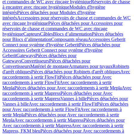
et commandes de WC avec rinçage hygiénique
Réservoirs de chasse
à encastrer avec rinçage hygiénique
Modules d'hygiène
intégrés
Pièces détachées pour Modules d'hygiène
intégrés
Accessoires pour réservoirs de chasse et commandes de WC
avec rinçage hygiénique
Pièces détachées pour Accessoires pour
réservoirs de chasse et commandes de WC avec rinçage
hygiénique
Capteurs
Câbles
Blocs d’alimentation
Pièces détachées
pour Blocs d’alimentation
Composants réseau
Accessoires Geberit
Connect pour système d'hygiène Geberit
Pièces détachées pour
Accessoires Geberit Connect pour système d'hygiène
Geberit
Gateways
Pièces détachées pour
Gateways
Convertisseurs
Pièces détachées pour
Convertisseurs
Matériel de montage
Armatures pour tuyaux
Robinets
d'arrêt obliques
Pièces détachées pour Robinets d'arrêt obliques
Avec
raccordements à sertir FlowFit
Pièces détachées pour Avec
raccordements à sertir FlowFit
Avec raccordements à sertir
Mepla
Pièces détachées pour Avec raccordements à sertir Mepla
Avec
raccordements à sertir Mapress
Pièces détachées pour Avec
raccordements à sertir Mapress
Vannes à bille
Pièces détachées pour
Vannes à bille
Avec raccordements à sertir FlowFit
Pièces détachées
pour Avec raccordements à sertir FlowFit
Avec raccordements à
sertir Mepla
Pièces détachées pour Avec raccordements à sertir
Mepla
Avec raccordements à sertir Mapress
Pièces détachées pour
Avec raccordements à sertir Mapress
Avec raccordements à sertir
Mapress, FKM bleu
Pièces détachées pour Avec raccordements à