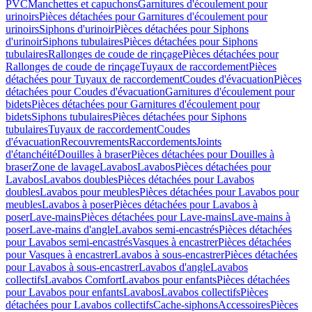
PVC
Manchettes et capuchons
Garnitures d'écoulement pour
urinoirs
Pièces détachées pour Garnitures d'écoulement pour
urinoirs
Siphons d'urinoir
Pièces détachées pour Siphons
d'urinoir
Siphons tubulaires
Pièces détachées pour Siphons
tubulaires
Rallonges de coude de rinçage
Pièces détachées pour
Rallonges de coude de rinçage
Tuyaux de raccordement
Pièces
détachées pour Tuyaux de raccordement
Coudes d'évacuation
Pièces
détachées pour Coudes d'évacuation
Garnitures d'écoulement pour
bidets
Pièces détachées pour Garnitures d'écoulement pour
bidets
Siphons tubulaires
Pièces détachées pour Siphons
tubulaires
Tuyaux de raccordement
Coudes
d'évacuation
Recouvrements
Raccordements
Joints
d'étanchéité
Douilles à braser
Pièces détachées pour Douilles à
braser
Zone de lavage
Lavabos
Lavabos
Pièces détachées pour
Lavabos
Lavabos doubles
Pièces détachées pour Lavabos
doubles
Lavabos pour meubles
Pièces détachées pour Lavabos pour
meubles
Lavabos à poser
Pièces détachées pour Lavabos à
poser
Lave-mains
Pièces détachées pour Lave-mains
Lave-mains à
poser
Lave-mains d'angle
Lavabos semi-encastrés
Pièces détachées
pour Lavabos semi-encastrés
Vasques à encastrer
Pièces détachées
pour Vasques à encastrer
Lavabos à sous-encastrer
Pièces détachées
pour Lavabos à sous-encastrer
Lavabos d'angle
Lavabos
collectifs
Lavabos Comfort
Lavabos pour enfants
Pièces détachées
pour Lavabos pour enfants
Lavabos
Lavabos collectifs
Pièces
détachées pour Lavabos collectifs
Cache-siphons
Accessoires
Pièces