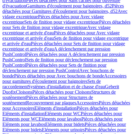
d'évacuation
Pièces détachées pour Sans caches pour ouverture
d'évacuation
Garnitures d'écoulement pour baignoires, d52
Pièces
détachées pour Garnitures d'écoulement pour baignoires, d52
Avec
vidage excentrique
Pièces détachées pour Avec vidage
excentrique
Sets de finition pour vidage excentrique
Pièces détachées
pour Sets de finition pour vidage excentrique
Avec vidage
excentrique et arrivée d'eau
Pièces détachées pour Avec vidage
excentrique et arrivée d'eau
Sets de finition pour vidage excentrique
et arrivée d'eau
Pièces détachées pour Sets de finition pour vidage
excentrique et arrivée d'eau
A déclenchement par pression
PushControl
Pièces détachées pour A déclenchement par pression
PushControl
Sets de finition pour déclenchement par pression
PushControl
Pièces détachées pour Sets de finition pour
déclenchement par pression PushControl
Avec bouchons de
bonde
Pièces détachées pour Avec bouchons de bonde
Accessoires
pour garnitures d'écoulement pour baignoires
Sets de
raccordement
Systèmes d'installation et de chasse d'eau
Geberit
Duofix
Cloisons
Pièces détachées pour Cloisons
Structures de
soutènement
Pièces détachées pour Structures de
soutènement
Recouvrement par plaques
Accessoires
Pièces détachées
pour Accessoires
Eléments d'installation
Pièces détachées pour
Eléments d'installation
Eléments pour WC
Pièces détachées pour
Eléments pour WC
Eléments pour lavabos
Pièces détachées pour
Eléments pour lavabos
Eléments pour bidets
Pièces détachées pour
Eléments pour bidets
Eléments pour urinoirs
Pièces détachées pour