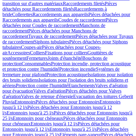
transition sur d'autres matériaux
Raccordements filetés
Pièces
détachées pour Raccordements filetés
Raccordements à
bride
Collerettes
Raccordements aux appareils
Pièces détachées pour
Raccordements aux appareils
Coudes de raccordement
Pièces
détachées pour Coudes de raccordement
Manchons de
raccordement
Pièces détachées pour Manchons de
raccordement
Tuyaux de raccordement
Pièces détachées pour Tuyaux
de raccordement
Siphons tubulaires
Pièces détachées pour Siphons
tubulaires
Coupes-air
Pièces détachées pour Coupes-
air
Accessoires
Colliers
Fixations pour colliers
Gouttières de
soutènement
Fermetures
Joints d'étanchéité
Bouchons de
protection
Consommables
Protection incendie, protection acoustique
et protection contre l'humidité
Protection incendie
Systèmes de
fermeture pour plafond
Protection acoustique
Isolations pour isolation
des bruits solidiens
Isolations pour l'isolation des bruits solidiens et
aériens
Protection contre l'humidité
Etanchements
Valves d'aération
pour évacuation
Valves d'aération
Pièces détachées pour Valves
d'aération
Valves de retenue d'énergie
Evacuation des toitures Geberit
Pluvia
Entonnoirs
Pièces détachées pour Entonnoirs
Entonnoirs
jusqu'à 12 l/s
Pièces détachées pour Entonnoirs jusqu'à 12
l/s
Entonnoirs jusqu'à 25 l/s
Pièces détachées pour Entonnoirs jusqu'à
25 l/s
Entonnoirs pour chéneaux
Pièces détachées pour Entonnoirs
pour chéneaux
Entonnoirs jusqu'à 12 l/s
Pièces détachées pour
Entonnoirs jusqu'à 12 l/s
Entonnoirs jusqu'à 25 l/s
Pièces détachées
pour Entonnoirs jusqu'à 25 l/s
Eléments pare-vapeur
Pièces détachées