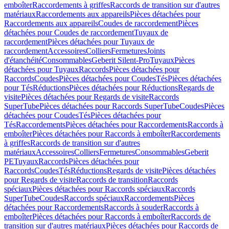
emboîter
Raccordements à griffes
Raccords de transition sur d'autres
matériaux
Raccordements aux appareils
Pièces détachées pour
Raccordements aux appareils
Coudes de raccordement
Pièces
détachées pour Coudes de raccordement
Tuyaux de
raccordement
Pièces détachées pour Tuyaux de
raccordement
Accessoires
Colliers
Fermetures
Joints
d'étanchéité
Consommables
Geberit Silent-Pro
Tuyaux
Pièces
détachées pour Tuyaux
Raccords
Pièces détachées pour
Raccords
Coudes
Pièces détachées pour Coudes
Tés
Pièces détachées
pour Tés
Réductions
Pièces détachées pour Réductions
Regards de
visite
Pièces détachées pour Regards de visite
Raccords
SuperTube
Pièces détachées pour Raccords SuperTube
Coudes
Pièces
détachées pour Coudes
Tés
Pièces détachées pour
Tés
Raccordements
Pièces détachées pour Raccordements
Raccords à
emboîter
Pièces détachées pour Raccords à emboîter
Raccordements
à griffes
Raccords de transition sur d'autres
matériaux
Accessoires
Colliers
Fermetures
Consommables
Geberit
PE
Tuyaux
Raccords
Pièces détachées pour
Raccords
Coudes
Tés
Réductions
Regards de visite
Pièces détachées
pour Regards de visite
Raccords de transition
Raccords
spéciaux
Pièces détachées pour Raccords spéciaux
Raccords
SuperTube
Coudes
Raccords spéciaux
Raccordements
Pièces
détachées pour Raccordements
Raccords à souder
Raccords à
emboîter
Pièces détachées pour Raccords à emboîter
Raccords de
transition sur d'autres matériaux
Pièces détachées pour Raccords de