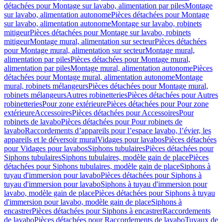
détachées pour Montage sur lavabo, alimentation par piles
Montage
sur lavabo, alimentation autonome
Pièces détachées pour Montage
sur lavabo, alimentation autonome
Montage sur lavabo, robinets
mitigeur
Pièces détachées pour Montage sur lavabo, robinets
mitigeur
Montage mural, alimentation sur secteur
Pièces détachées
pour Montage mural, alimentation sur secteur
Montage mural,
alimentation par piles
Pièces détachées pour Montage mural,
alimentation par piles
Montage mural, alimentation autonome
Pièces
détachées pour Montage mural, alimentation autonome
Montage
mural, robinets mélangeurs
Pièces détachées pour Montage mural,
robinets mélangeurs
Autres robinetteries
Pièces détachées pour Autres
robinetteries
Pour zone extérieure
Pièces détachées pour Pour zone
extérieure
Accessoires
Pièces détachées pour Accessoires
Pour
robinets de lavabo
Pièces détachées pour Pour robinets de
lavabo
Raccordements d’appareils pour l’espace lavabo, l’évier, les
appareils et le déversoir mural
Vidages pour lavabos
Pièces détachées
pour Vidages pour lavabos
Siphons tubulaires
Pièces détachées pour
Siphons tubulaires
Siphons tubulaires, modèle gain de place
Pièces
détachées pour Siphons tubulaires, modèle gain de place
Siphons à
tuyau d'immersion pour lavabo
Pièces détachées pour Siphons à
tuyau d'immersion pour lavabo
Siphons à tuyau d'immersion pour
lavabo, modèle gain de place
Pièces détachées pour Siphons à tuyau
d'immersion pour lavabo, modèle gain de place
Siphons à
encastrer
Pièces détachées pour Siphons à encastrer
Raccordements
de lavabo
Pièces détachées pour Raccordements de lavabo
Tuyaux de