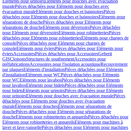
Eléments pour urinoirs
Eléments pour douches avec évacuation
murale
Pièces détachées pour Eléments pour douches avec
évacuation murale
Eléments pour douches et baignoires
Pièces
détachées pour Eléments pour douches et baignoires
Eléments pour
séparations de douche
Pièces détachées pour Eléments pour
séparations de douche
Eléments pour déversoirs
Pièces détachées
pour Eléments pour déversoirs
Eléments pour robinetteries
Pièces
détachées pour Eléments pour robinetteries
Eléments pour charges de
console
Pièces détachées pour Eléments pour charges de
console
Eléments pour éviers
Pièces détachées pour Eléments pour
éviers
Accessoires
Pièces détachées pour Accessoires
Geberit
GIS
Cloisons
Structures de soutènement
Accessoires pour
préfabrications
Accessoires pour l'isolation acoustique
Recouvrement
par plaques
Eléments d'installation
Pièces détachées pour Eléments
d'installation
Eléments pour WC
Pièces détachées pour Eléments
pour WC
Eléments pour lavabos
Pièces détachées pour Eléments
pour lavabos
Eléments pour bidets
Pièces détachées pour Eléments
pour bidets
Eléments pour urinoirs
Pièces détachées pour Eléments
pour urinoirs
Eléments pour douches avec évacuation murale
Pièces
détachées pour Eléments pour douches avec évacuation
murale
Éléments pour douches
Éléments pour séparations de
douche
Pièces détachées pour Éléments pour séparations de
douche
Eléments pour robinetteries et appareils
Pièces détachées pour
Eléments pour robinetteries et appareils
Eléments pour machines à
laver et lave-vaisselle
Pièces détachées pour Eléments pour machines