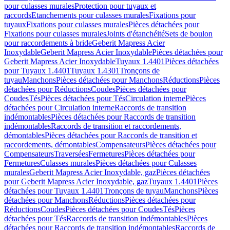
pour culasses murales
Protection pour tuyaux et
raccords
Etanchements pour culasses murales
Fixations pour
tuyaux
Fixations pour culasses murales
Pièces détachées pour
Fixations pour culasses murales
Joints d'étanchéité
Sets de boulon
pour raccordements à bride
Geberit Mapress Acier
Inoxydable
Geberit Mapress Acier Inoxydable
Pièces détachées pour
Geberit Mapress Acier Inoxydable
Tuyaux 1.4401
Pièces détachées
pour Tuyaux 1.4401
Tuyaux 1.4301
Tronçons de
tuyau
Manchons
Pièces détachées pour Manchons
Réductions
Pièces
détachées pour Réductions
Coudes
Pièces détachées pour
Coudes
Tés
Pièces détachées pour Tés
Circulation interne
Pièces
détachées pour Circulation interne
Raccords de transition
indémontables
Pièces détachées pour Raccords de transition
indémontables
Raccords de transition et raccordements,
démontables
Pièces détachées pour Raccords de transition et
raccordements, démontables
Compensateurs
Pièces détachées pour
Compensateurs
Traversées
Fermetures
Pièces détachées pour
Fermetures
Culasses murales
Pièces détachées pour Culasses
murales
Geberit Mapress Acier Inoxydable, gaz
Pièces détachées
pour Geberit Mapress Acier Inoxydable, gaz
Tuyaux 1.4401
Pièces
détachées pour Tuyaux 1.4401
Tronçons de tuyau
Manchons
Pièces
détachées pour Manchons
Réductions
Pièces détachées pour
Réductions
Coudes
Pièces détachées pour Coudes
Tés
Pièces
détachées pour Tés
Raccords de transition indémontables
Pièces
détachées pour Raccords de transition indémontables
Raccords de