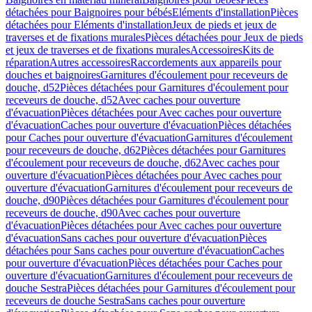
détachées pour Baignoires pour bébés
Eléments d'installation
Pièces
détachées pour Eléments d'installation
Jeux de pieds et jeux de
traverses et de fixations murales
Pièces détachées pour Jeux de pieds
et jeux de traverses et de fixations murales
Accessoires
Kits de
réparation
Autres accessoires
Raccordements aux appareils pour
douches et baignoires
Garnitures d'écoulement pour receveurs de
douche, d52
Pièces détachées pour Garnitures d'écoulement pour
receveurs de douche, d52
Avec caches pour ouverture
d'évacuation
Pièces détachées pour Avec caches pour ouverture
d'évacuation
Caches pour ouverture d'évacuation
Pièces détachées
pour Caches pour ouverture d'évacuation
Garnitures d'écoulement
pour receveurs de douche, d62
Pièces détachées pour Garnitures
d'écoulement pour receveurs de douche, d62
Avec caches pour
ouverture d'évacuation
Pièces détachées pour Avec caches pour
ouverture d'évacuation
Garnitures d'écoulement pour receveurs de
douche, d90
Pièces détachées pour Garnitures d'écoulement pour
receveurs de douche, d90
Avec caches pour ouverture
d'évacuation
Pièces détachées pour Avec caches pour ouverture
d'évacuation
Sans caches pour ouverture d'évacuation
Pièces
détachées pour Sans caches pour ouverture d'évacuation
Caches
pour ouverture d'évacuation
Pièces détachées pour Caches pour
ouverture d'évacuation
Garnitures d'écoulement pour receveurs de
douche Sestra
Pièces détachées pour Garnitures d'écoulement pour
receveurs de douche Sestra
Sans caches pour ouverture