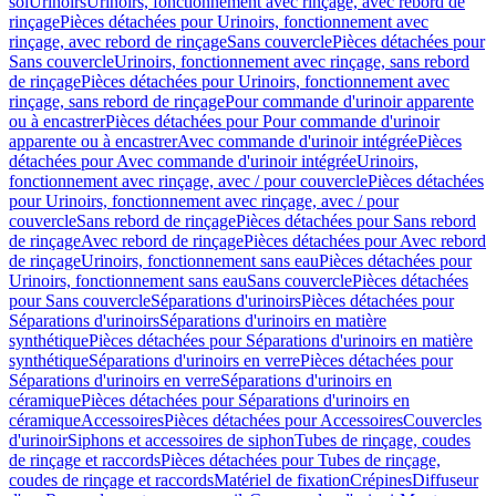
sol
Urinoirs
Urinoirs, fonctionnement avec rinçage, avec rebord de
rinçage
Pièces détachées pour Urinoirs, fonctionnement avec
rinçage, avec rebord de rinçage
Sans couvercle
Pièces détachées pour
Sans couvercle
Urinoirs, fonctionnement avec rinçage, sans rebord
de rinçage
Pièces détachées pour Urinoirs, fonctionnement avec
rinçage, sans rebord de rinçage
Pour commande d'urinoir apparente
ou à encastrer
Pièces détachées pour Pour commande d'urinoir
apparente ou à encastrer
Avec commande d'urinoir intégrée
Pièces
détachées pour Avec commande d'urinoir intégrée
Urinoirs,
fonctionnement avec rinçage, avec / pour couvercle
Pièces détachées
pour Urinoirs, fonctionnement avec rinçage, avec / pour
couvercle
Sans rebord de rinçage
Pièces détachées pour Sans rebord
de rinçage
Avec rebord de rinçage
Pièces détachées pour Avec rebord
de rinçage
Urinoirs, fonctionnement sans eau
Pièces détachées pour
Urinoirs, fonctionnement sans eau
Sans couvercle
Pièces détachées
pour Sans couvercle
Séparations d'urinoirs
Pièces détachées pour
Séparations d'urinoirs
Séparations d'urinoirs en matière
synthétique
Pièces détachées pour Séparations d'urinoirs en matière
synthétique
Séparations d'urinoirs en verre
Pièces détachées pour
Séparations d'urinoirs en verre
Séparations d'urinoirs en
céramique
Pièces détachées pour Séparations d'urinoirs en
céramique
Accessoires
Pièces détachées pour Accessoires
Couvercles
d'urinoir
Siphons et accessoires de siphon
Tubes de rinçage, coudes
de rinçage et raccords
Pièces détachées pour Tubes de rinçage,
coudes de rinçage et raccords
Matériel de fixation
Crépines
Diffuseur