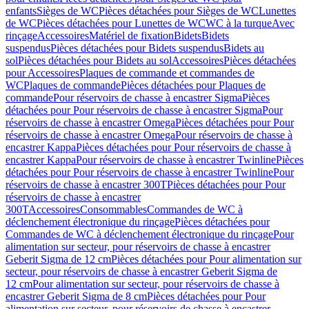
enfants
Sièges de WC
Pièces détachées pour Sièges de WC
Lunettes
de WC
Pièces détachées pour Lunettes de WC
WC à la turque
Avec
rinçage
Accessoires
Matériel de fixation
Bidets
Bidets
suspendus
Pièces détachées pour Bidets suspendus
Bidets au
sol
Pièces détachées pour Bidets au sol
Accessoires
Pièces détachées
pour Accessoires
Plaques de commande et commandes de
WC
Plaques de commande
Pièces détachées pour Plaques de
commande
Pour réservoirs de chasse à encastrer Sigma
Pièces
détachées pour Pour réservoirs de chasse à encastrer Sigma
Pour
réservoirs de chasse à encastrer Omega
Pièces détachées pour Pour
réservoirs de chasse à encastrer Omega
Pour réservoirs de chasse à
encastrer Kappa
Pièces détachées pour Pour réservoirs de chasse à
encastrer Kappa
Pour réservoirs de chasse à encastrer Twinline
Pièces
détachées pour Pour réservoirs de chasse à encastrer Twinline
Pour
réservoirs de chasse à encastrer 300T
Pièces détachées pour Pour
réservoirs de chasse à encastrer
300T
Accessoires
Consommables
Commandes de WC à
déclenchement électronique du rinçage
Pièces détachées pour
Commandes de WC à déclenchement électronique du rinçage
Pour
alimentation sur secteur, pour réservoirs de chasse à encastrer
Geberit Sigma de 12 cm
Pièces détachées pour Pour alimentation sur
secteur, pour réservoirs de chasse à encastrer Geberit Sigma de
12 cm
Pour alimentation sur secteur, pour réservoirs de chasse à
encastrer Geberit Sigma de 8 cm
Pièces détachées pour Pour
alimentation sur secteur, pour réservoirs de chasse à encastrer