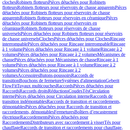
cloches
Robinets flotteurs
Pièces détachées pour Robinets
flotteurs
Robinets flotteurs pour réservoirs de chasse apparents
Pièces
détachées pour Robinets flotteurs pour réservoirs de chasse
apparents
Robinets flotteurs pour réservoirs en céramique
Pièces
détachées pour Robinets flotteurs pour réservoirs en
céramique
Robinets flotteurs pour réservoirs de chasse
universels
Pièces détachées pour Robinets flotteurs pour réservoirs
de chasse universels
Cloches
Pièces détachées pour Cloches
Rinçage
interrompable
Pièces détachées pour Rinçage interrompable
Rinçage
à 1 volume
Pièces détachées pour Rinçage à 1 volume
Rinçage à 2
volumes
Pièces détachées pour Rinçage à 2 volumes
Mécanismes de
chasse
Pièces détachées pour Mécanismes de chasse
Rinçage à 1
volume
Pièces détachées pour Rinçage à 1 volume
Rinçage à 2
volumes
Pièces détachées pour Rinçage à 2
volumes
Accessoires
Butons-poussoirs
Raccords de
transition
Bouchons de fermeture
Systèmes d'alimentation
Geberit
FlowFit
Tuyaux multicouches
Raccords
Pièces détachées pour
Raccords
Raccords droits
Réductions
Coudes
Tés
Circulation
interne
Pièces détachées pour Circulation interne
Raccords de
transition indémontables
Raccords de transition et raccordements,
démontables
Pièces détachées pour Raccords de transition et
raccordements, démontables
Fermetures
Boîtiers d’encastrement
électrique
Raccordements
Pièces détachées pour
Raccordements
Distributeurs avec raccordement à visser
Tés pour
chauffage
Raccords de transition et raccordements pour chauffage,