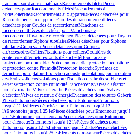
transition sur d'autres matériaux
Raccordements filetés
Pièces
détachées pour Raccordements filetés
Raccordements à
bride
Collerettes
Raccordements aux appareils
Pièces détachées pour
Raccordements aux appareils
Coudes de raccordement
Pièces
détachées pour Coudes de raccordement
Manchons de
raccordement
Pièces détachées pour Manchons de
raccordement
Tuyaux de raccordement
Pièces détachées pour Tuyaux
de raccordement
Siphons tubulaires
Pièces détachées pour Siphons
tubulaires
Coupes-air
Pièces détachées pour Coupes-
air
Accessoires
Colliers
Fixations pour colliers
Gouttières de
soutènement
Fermetures
Joints d'étanchéité
Bouchons de
protection
Consommables
Protection incendie, protection acoustique
et protection contre l'humidité
Protection incendie
Systèmes de
fermeture pour plafond
Protection acoustique
Isolations pour isolation
des bruits solidiens
Isolations pour l'isolation des bruits solidiens et
aériens
Protection contre l'humidité
Etanchements
Valves d'aération
pour évacuation
Valves d'aération
Pièces détachées pour Valves
d'aération
Valves de retenue d'énergie
Evacuation des toitures Geberit
Pluvia
Entonnoirs
Pièces détachées pour Entonnoirs
Entonnoirs
jusqu'à 12 l/s
Pièces détachées pour Entonnoirs jusqu'à 12
l/s
Entonnoirs jusqu'à 25 l/s
Pièces détachées pour Entonnoirs jusqu'à
25 l/s
Entonnoirs pour chéneaux
Pièces détachées pour Entonnoirs
pour chéneaux
Entonnoirs jusqu'à 12 l/s
Pièces détachées pour
Entonnoirs jusqu'à 12 l/s
Entonnoirs jusqu'à 25 l/s
Pièces détachées
pour Entonnoirs jusqu'à 25 l/s
Eléments pare-vapeur
Pièces détachées