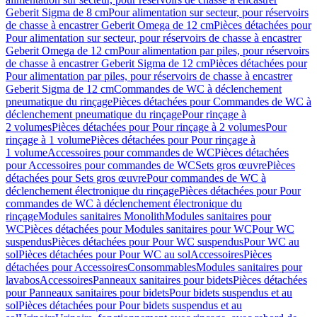
Geberit Sigma de 8 cm
Pour alimentation sur secteur, pour réservoirs
de chasse à encastrer Geberit Omega de 12 cm
Pièces détachées pour
Pour alimentation sur secteur, pour réservoirs de chasse à encastrer
Geberit Omega de 12 cm
Pour alimentation par piles, pour réservoirs
de chasse à encastrer Geberit Sigma de 12 cm
Pièces détachées pour
Pour alimentation par piles, pour réservoirs de chasse à encastrer
Geberit Sigma de 12 cm
Commandes de WC à déclenchement
pneumatique du rinçage
Pièces détachées pour Commandes de WC à
déclenchement pneumatique du rinçage
Pour rinçage à
2 volumes
Pièces détachées pour Pour rinçage à 2 volumes
Pour
rinçage à 1 volume
Pièces détachées pour Pour rinçage à
1 volume
Accessoires pour commandes de WC
Pièces détachées
pour Accessoires pour commandes de WC
Sets gros œuvre
Pièces
détachées pour Sets gros œuvre
Pour commandes de WC à
déclenchement électronique du rinçage
Pièces détachées pour Pour
commandes de WC à déclenchement électronique du
rinçage
Modules sanitaires Monolith
Modules sanitaires pour
WC
Pièces détachées pour Modules sanitaires pour WC
Pour WC
suspendus
Pièces détachées pour Pour WC suspendus
Pour WC au
sol
Pièces détachées pour Pour WC au sol
Accessoires
Pièces
détachées pour Accessoires
Consommables
Modules sanitaires pour
lavabos
Accessoires
Panneaux sanitaires pour bidets
Pièces détachées
pour Panneaux sanitaires pour bidets
Pour bidets suspendus et au
sol
Pièces détachées pour Pour bidets suspendus et au