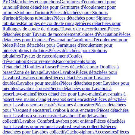
PVC
Manchettes et capuchons
Garnitures d'écoulement pour
urinoirs
Pièces détachées pour Garnitures d'écoulement pour
urinoirs
Siphons d'urinoir
Pièces détachées pour Siphons
d'urinoir
Siphons tubulaires
Pièces détachées pour Siphons
tubulaires
Rallonges de coude de rinçage
Pièces détachées pour
Rallonges de coude de rinçage
Tuyaux de raccordement
Pièces
détachées pour Tuyaux de raccordement
Coudes d'évacuation
Pièces
détachées pour Coudes d'évacuation
Garnitures d'écoulement pour
bidets
Pièces détachées pour Garnitures d'écoulement pour
bidets
Siphons tubulaires
Pièces détachées pour Siphons
tubulaires
Tuyaux de raccordement
Coudes
d'évacuation
Recouvrements
Raccordements
Joints
d'étanchéité
Douilles à braser
Pièces détachées pour Douilles à
braser
Zone de lavage
Lavabos
Lavabos
Pièces détachées pour
Lavabos
Lavabos doubles
Pièces détachées pour Lavabos
doubles
Lavabos pour meubles
Pièces détachées pour Lavabos pour
meubles
Lavabos à poser
Pièces détachées pour Lavabos à
poser
Lave-mains
Pièces détachées pour Lave-mains
Lave-mains à
poser
Lave-mains d'angle
Lavabos semi-encastrés
Pièces détachées
pour Lavabos semi-encastrés
Vasques à encastrer
Pièces détachées
pour Vasques à encastrer
Lavabos à sous-encastrer
Pièces détachées
pour Lavabos à sous-encastrer
Lavabos d'angle
Lavabos
collectifs
Lavabos Comfort
Lavabos pour enfants
Pièces détachées
pour Lavabos pour enfants
Lavabos
Lavabos collectifs
Pièces
détachées pour Lavabos collectifs
Cache-siphons
Accessoires
Pièces