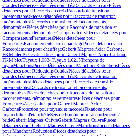
Coudes
Tés
Pièces détachées pour Tés
Raccords en croix
Pièces
détachées pour Raccords en croix
Raccords de transition
indémontables
Pièces détachées pour Raccords de transition
indémontables
Raccords de transition et raccordements,
démontables
Pièces détachées pour Raccords de transition et
raccordements, démontables
Compensateurs
Pièces détachées pour
Compensateurs
Fermetures
Pièces détachées pour
Fermetures
Raccordements pour chauffage
Pièces détachées pour
Raccordements pour chauffage
Geberit Mapress Acier Carbone,
FKM bleu
Pièces détachées pour Geberit Mapress Acier Carbone,
FKM bleu
Tuyaux 1.0034
Tuyaux 1.0215
Tronçons de
tuyau
Manchons
Pièces détachées pour Manchons
Réductions
Pièces
détachées pour Réductions
Coudes
Pièces détachées pour
Coudes
Tés
Pièces détachées pour Tés
Raccords de transition
indémontables
Pièces détachées pour Raccords de transition
indémontables
Raccords de transition et raccordements,
démontables
Pièces détachées pour Raccords de transition et
raccordements, démontables
Fermetures
Pièces détachées pour
Fermetures
Accessoires pour Geberit Mapress Acier
Carbone
Protection pour tuyaux et raccords
Fixations pour
tuyaux
Joints d'étanchéité
Sets de boulon pour raccordements à
bride
Geberit Mapress Cuivre
Geberit Mapress Cuivre
Pièces
détachées pour Geberit Mapress Cuivre
Manchons
Pièces détachées
pour Manchons
Réductions
Pièces détachées pour