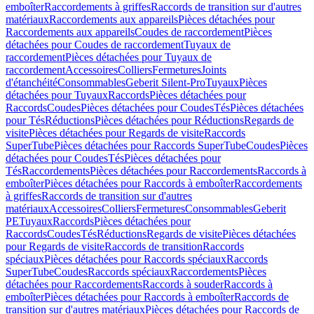
emboîter
Raccordements à griffes
Raccords de transition sur d'autres
matériaux
Raccordements aux appareils
Pièces détachées pour
Raccordements aux appareils
Coudes de raccordement
Pièces
détachées pour Coudes de raccordement
Tuyaux de
raccordement
Pièces détachées pour Tuyaux de
raccordement
Accessoires
Colliers
Fermetures
Joints
d'étanchéité
Consommables
Geberit Silent-Pro
Tuyaux
Pièces
détachées pour Tuyaux
Raccords
Pièces détachées pour
Raccords
Coudes
Pièces détachées pour Coudes
Tés
Pièces détachées
pour Tés
Réductions
Pièces détachées pour Réductions
Regards de
visite
Pièces détachées pour Regards de visite
Raccords
SuperTube
Pièces détachées pour Raccords SuperTube
Coudes
Pièces
détachées pour Coudes
Tés
Pièces détachées pour
Tés
Raccordements
Pièces détachées pour Raccordements
Raccords à
emboîter
Pièces détachées pour Raccords à emboîter
Raccordements
à griffes
Raccords de transition sur d'autres
matériaux
Accessoires
Colliers
Fermetures
Consommables
Geberit
PE
Tuyaux
Raccords
Pièces détachées pour
Raccords
Coudes
Tés
Réductions
Regards de visite
Pièces détachées
pour Regards de visite
Raccords de transition
Raccords
spéciaux
Pièces détachées pour Raccords spéciaux
Raccords
SuperTube
Coudes
Raccords spéciaux
Raccordements
Pièces
détachées pour Raccordements
Raccords à souder
Raccords à
emboîter
Pièces détachées pour Raccords à emboîter
Raccords de
transition sur d'autres matériaux
Pièces détachées pour Raccords de