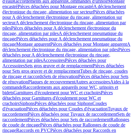
d'eau
Raccordements aux appareils
Commandes d'urinoir
Montage
encastré
Pièces détachées pour Montage encastré
A déclenchement
électronique du rinçage, alimentation sur secteur
Pièces détachées
pour A déclenchement électronique du rinçage, alimentation sur
secteur
A déclenchement électronique du rinçage, alimentation par
piles
Pièces détachées pour A déclenchement électronique du
rinçage, alimentation par piles
A déclenchement pneumatique du
rinçage
Pièces détachées pour A déclenchement pneumatique du
rinçage
Montage apparent
Pièces détachées pour Montage apparent
A
déclenchement électronique du rinçage, alimentation par piles
Pièces
détachées pour A déclenchement électronique du rinçage,
alimentation par piles
Accessoires
Pièces détachées pour
Accessoires
Sets gros œuvre et de remplacement
Pièces détachées
pour Sets gros œuvre et de remplacement
Tubes de rinçage, coudes
de rinçage et raccords
Sets de rénovation
Pièces détachées pour Sets
de rénovation
Plaques de recouvrement
Autres accessoires
Aides à la
commande
Raccordements aux appareils pour WC, urinoirs et
bidets
Garnitures d'écoulement pour WC et crachoirs
Pièces
détachées pour Garnitures d'écoulement pour WC et
crachoirs
Siphons
Pièces détachées pour Siphons
Coudes
d'évacuation
Pièces détachées pour Coudes d'évacuation
Tuyaux de
raccordement
Pièces détachées pour Tuyaux de raccordement
Sets de
raccordement
Pièces détachées pour Sets de raccordement
Rallonges
de coude de rinçage
Pièces détachées pour Rallonges de coude de
rinçage
Raccords en PVC
Pièces détachées pour Raccords en