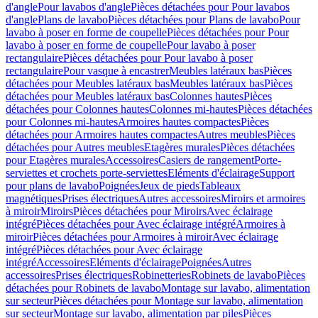
d'angle
Pour lavabos d'angle
Pièces détachées pour Pour lavabos
d'angle
Plans de lavabo
Pièces détachées pour Plans de lavabo
Pour
lavabo à poser en forme de coupelle
Pièces détachées pour Pour
lavabo à poser en forme de coupelle
Pour lavabo à poser
rectangulaire
Pièces détachées pour Pour lavabo à poser
rectangulaire
Pour vasque à encastrer
Meubles latéraux bas
Pièces
détachées pour Meubles latéraux bas
Meubles latéraux bas
Pièces
détachées pour Meubles latéraux bas
Colonnes hautes
Pièces
détachées pour Colonnes hautes
Colonnes mi-hautes
Pièces détachées
pour Colonnes mi-hautes
Armoires hautes compactes
Pièces
détachées pour Armoires hautes compactes
Autres meubles
Pièces
détachées pour Autres meubles
Etagères murales
Pièces détachées
pour Etagères murales
Accessoires
Casiers de rangement
Porte-
serviettes et crochets porte-serviettes
Eléments d'éclairage
Support
pour plans de lavabo
Poignées
Jeux de pieds
Tableaux
magnétiques
Prises électriques
Autres accessoires
Miroirs et armoires
à miroir
Miroirs
Pièces détachées pour Miroirs
Avec éclairage
intégré
Pièces détachées pour Avec éclairage intégré
Armoires à
miroir
Pièces détachées pour Armoires à miroir
Avec éclairage
intégré
Pièces détachées pour Avec éclairage
intégré
Accessoires
Eléments d'éclairage
Poignées
Autres
accessoires
Prises électriques
Robinetteries
Robinets de lavabo
Pièces
détachées pour Robinets de lavabo
Montage sur lavabo, alimentation
sur secteur
Pièces détachées pour Montage sur lavabo, alimentation
sur secteur
Montage sur lavabo, alimentation par piles
Pièces