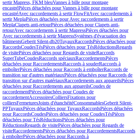
sertir Mapress, FKM bleu
Vannes à bille pour montage
encastré
Pièces détachées pour Vannes à bille pour montage
encastré
Avec raccordements à sertir FlowFit
Avec raccordements à
sertir Mepla
Pièces détachées pour Avec raccordements à sertir
Mepla
Clapets anti-retour
Pièces détachées pour Clapets anti-
retour
Avec raccordements à sertir Mapress
Pièces détachées pour
Avec raccordements à sertir Mapress
Systèmes d'évacuation des
bâtiments
Geberit Silent-db20
Tuyaux
Raccords
Pièces détachées pour
Raccords
Coudes
Tés
Pièces détachées pour Tés
Réductions
Regards
de visite
Pièces détachées pour Regards de visite
Raccords
SuperTube
Coudes
Raccords spéciaux
Raccordements
Pièces
détachées pour Raccordements
Raccords à souder
Raccords à
emboîter
Pièces détachées pour Raccords à emboîter
Raccords de
transition sur d'autres matériaux
Pièces détachées pour Raccords de
transition sur d'autres matériaux
Raccordements aux appareils
Pièces
détachées pour Raccordements aux appareils
Coudes de
raccordement
Pièces détachées pour Coudes de
raccordement
Accessoires
Colliers
Fixations pour
colliers
Fermetures
Joints d'étanchéité
Consommables
Geberit Silent-
PP
Tuyaux
Pièces détachées pour Tuyaux
Raccords
Pièces détachées
pour Raccords
Coudes
Pièces détachées pour Coudes
Tés
Pièces
détachées pour Tés
Réductions
Pièces détachées pour
Réductions
Regards de visite
Pièces détachées pour Regards de
visite
Raccordements
Pièces détachées pour Raccordements
Raccords
à emboîter
Pièces détachées pour Raccords à