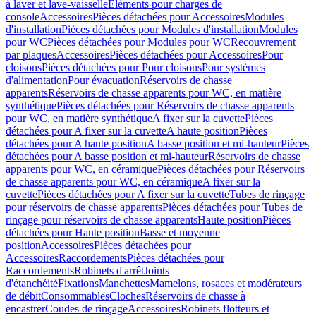
à laver et lave-vaisselle
Eléments pour charges de
console
Accessoires
Pièces détachées pour Accessoires
Modules
d'installation
Pièces détachées pour Modules d'installation
Modules
pour WC
Pièces détachées pour Modules pour WC
Recouvrement
par plaques
Accessoires
Pièces détachées pour Accessoires
Pour
cloisons
Pièces détachées pour Pour cloisons
Pour systèmes
d'alimentation
Pour évacuation
Réservoirs de chasse
apparents
Réservoirs de chasse apparents pour WC, en matière
synthétique
Pièces détachées pour Réservoirs de chasse apparents
pour WC, en matière synthétique
A fixer sur la cuvette
Pièces
détachées pour A fixer sur la cuvette
A haute position
Pièces
détachées pour A haute position
A basse position et mi-hauteur
Pièces
détachées pour A basse position et mi-hauteur
Réservoirs de chasse
apparents pour WC, en céramique
Pièces détachées pour Réservoirs
de chasse apparents pour WC, en céramique
A fixer sur la
cuvette
Pièces détachées pour A fixer sur la cuvette
Tubes de rinçage
pour réservoirs de chasse apparents
Pièces détachées pour Tubes de
rinçage pour réservoirs de chasse apparents
Haute position
Pièces
détachées pour Haute position
Basse et moyenne
position
Accessoires
Pièces détachées pour
Accessoires
Raccordements
Pièces détachées pour
Raccordements
Robinets d'arrêt
Joints
d'étanchéité
Fixations
Manchettes
Mamelons, rosaces et modérateurs
de débit
Consommables
Cloches
Réservoirs de chasse à
encastrer
Coudes de rinçage
Accessoires
Robinets flotteurs et