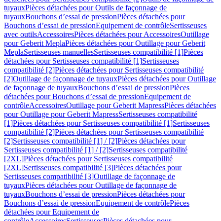
tuyaux
Pièces détachées pour Outils de façonnage de
tuyaux
Bouchons d’essai de pression
Pièces détachées pour
Bouchons d’essai de pression
Equipement de contrôle
Sertisseuses
avec outils
Accessoires
Pièces détachées pour Accessoires
Outillage
pour Geberit Mepla
Pièces détachées pour Outillage pour Geberit
Mepla
Sertisseuses manuelles
Sertisseuses compatibilité [1]
Pièces
détachées pour Sertisseuses compatibilité [1]
Sertisseuses
compatibilité [2]
Pièces détachées pour Sertisseuses compatibilité
[2]
Outillage de façonnage de tuyaux
Pièces détachées pour Outillage
de façonnage de tuyaux
Bouchons d’essai de pression
Pièces
détachées pour Bouchons d’essai de pression
Equipement de
contrôle
Accessoires
Outillage pour Geberit Mapress
Pièces détachées
pour Outillage pour Geberit Mapress
Sertisseuses compatibilité
[1]
Pièces détachées pour Sertisseuses compatibilité [1]
Sertisseuses
compatibilité [2]
Pièces détachées pour Sertisseuses compatibilité
[2]
Sertisseuses compatibilité [1] / [2]
Pièces détachées pour
Sertisseuses compatibilité [1] / [2]
Sertisseuses compatibilité
[2XL]
Pièces détachées pour Sertisseuses compatibilité
[2XL]
Sertisseuses compatibilité [3]
Pièces détachées pour
Sertisseuses compatibilité [3]
Outillage de façonnage de
tuyaux
Pièces détachées pour Outillage de façonnage de
tuyaux
Bouchons d’essai de pression
Pièces détachées pour
Bouchons d’essai de pression
Equipement de contrôle
Pièces
détachées pour Equipement de
contrôle
Accessoires
Sertisseuses
Pièces détachées pour