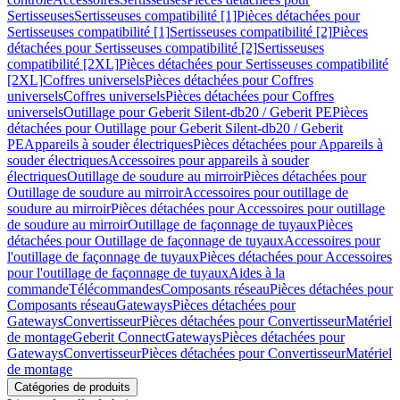
Sertisseuses
Sertisseuses compatibilité [1]
Pièces détachées pour
Sertisseuses compatibilité [1]
Sertisseuses compatibilité [2]
Pièces
détachées pour Sertisseuses compatibilité [2]
Sertisseuses
compatibilité [2XL]
Pièces détachées pour Sertisseuses compatibilité
[2XL]
Coffres universels
Pièces détachées pour Coffres
universels
Coffres universels
Pièces détachées pour Coffres
universels
Outillage pour Geberit Silent-db20 / Geberit PE
Pièces
détachées pour Outillage pour Geberit Silent-db20 / Geberit
PE
Appareils à souder électriques
Pièces détachées pour Appareils à
souder électriques
Accessoires pour appareils à souder
électriques
Outillage de soudure au mirroir
Pièces détachées pour
Outillage de soudure au mirroir
Accessoires pour outillage de
soudure au mirroir
Pièces détachées pour Accessoires pour outillage
de soudure au mirroir
Outillage de façonnage de tuyaux
Pièces
détachées pour Outillage de façonnage de tuyaux
Accessoires pour
l'outillage de façonnage de tuyaux
Pièces détachées pour Accessoires
pour l'outillage de façonnage de tuyaux
Aides à la
commande
Télécommandes
Composants réseau
Pièces détachées pour
Composants réseau
Gateways
Pièces détachées pour
Gateways
Convertisseur
Pièces détachées pour Convertisseur
Matériel
de montage
Geberit Connect
Gateways
Pièces détachées pour
Gateways
Convertisseur
Pièces détachées pour Convertisseur
Matériel
de montage
Catégories de produits