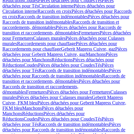
Réductions
Coudes
Pièces détachées pour Coudes
Tés
Pièces
détachées pour Tés
Circulation interne
Pièces détachées pour
Circulation interne
Raccords en croix
Pièces détachées pour Raccords
en croix
Raccords de transition indémontables
Pièces détachées pour
Raccords de transition indémontables
Raccords de transition et
raccordements, démontables
Pièces détachées pour Raccords de
transition et raccordements, démontables
Fermetures
Pièces détachées
pour Fermetures
Culasses murales
Pièces détachées pour Culasses
murales
Raccordements pour chauffage
Pièces détachées pour
Raccordements pour chauffage
Geberit Mapress Cuivre, gaz
Pièces
détachées pour Geberit Mapress Cuivre, gaz
Manchons
Pièces
détachées pour Manchons
Réductions
Pièces détachées pour
Réductions
Coudes
Pièces détachées pour Coudes
Tés
Pièces
détachées pour Tés
Raccords de transition indémontables
Pièces
détachées pour Raccords de transition indémontables
Raccords de
transition et raccordements, démontables
Pièces détachées pour
Raccords de transition et raccordements,
démontables
Fermetures
Pièces détachées pour Fermetures
Culasses
murales
Pièces détachées pour Culasses murales
Geberit Mapress
Cuivre, FKM bleu
Pièces détachées pour Geberit Mapress Cuivre,
FKM bleu
Manchons
Pièces détachées pour
Manchons
Réductions
Pièces détachées pour
Réductions
Coudes
Pièces détachées pour Coudes
Tés
Pièces
détachées pour Tés
Raccords de transition indémontables
Pièces
détachées pour Raccords de transition indémontables
Raccords de