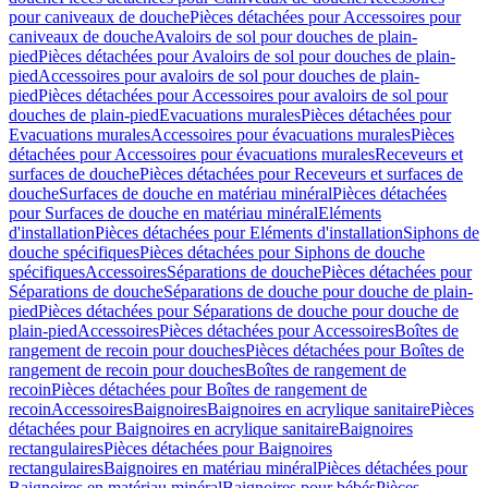
pour caniveaux de douche
Pièces détachées pour Accessoires pour
caniveaux de douche
Avaloirs de sol pour douches de plain-
pied
Pièces détachées pour Avaloirs de sol pour douches de plain-
pied
Accessoires pour avaloirs de sol pour douches de plain-
pied
Pièces détachées pour Accessoires pour avaloirs de sol pour
douches de plain-pied
Evacuations murales
Pièces détachées pour
Evacuations murales
Accessoires pour évacuations murales
Pièces
détachées pour Accessoires pour évacuations murales
Receveurs et
surfaces de douche
Pièces détachées pour Receveurs et surfaces de
douche
Surfaces de douche en matériau minéral
Pièces détachées
pour Surfaces de douche en matériau minéral
Eléments
d'installation
Pièces détachées pour Eléments d'installation
Siphons de
douche spécifiques
Pièces détachées pour Siphons de douche
spécifiques
Accessoires
Séparations de douche
Pièces détachées pour
Séparations de douche
Séparations de douche pour douche de plain-
pied
Pièces détachées pour Séparations de douche pour douche de
plain-pied
Accessoires
Pièces détachées pour Accessoires
Boîtes de
rangement de recoin pour douches
Pièces détachées pour Boîtes de
rangement de recoin pour douches
Boîtes de rangement de
recoin
Pièces détachées pour Boîtes de rangement de
recoin
Accessoires
Baignoires
Baignoires en acrylique sanitaire
Pièces
détachées pour Baignoires en acrylique sanitaire
Baignoires
rectangulaires
Pièces détachées pour Baignoires
rectangulaires
Baignoires en matériau minéral
Pièces détachées pour
Baignoires en matériau minéral
Baignoires pour bébés
Pièces