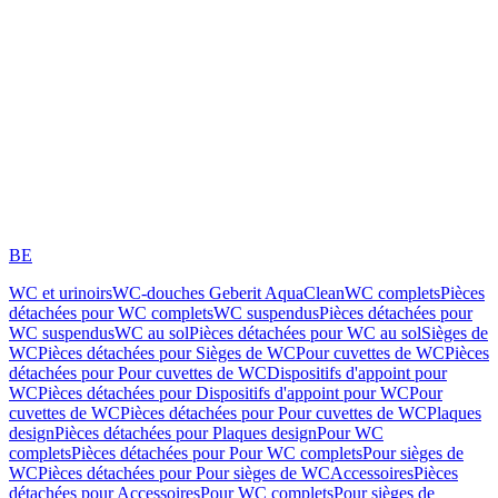
BE
WC et urinoirs
WC-douches Geberit AquaClean
WC complets
Pièces
détachées pour WC complets
WC suspendus
Pièces détachées pour
WC suspendus
WC au sol
Pièces détachées pour WC au sol
Sièges de
WC
Pièces détachées pour Sièges de WC
Pour cuvettes de WC
Pièces
détachées pour Pour cuvettes de WC
Dispositifs d'appoint pour
WC
Pièces détachées pour Dispositifs d'appoint pour WC
Pour
cuvettes de WC
Pièces détachées pour Pour cuvettes de WC
Plaques
design
Pièces détachées pour Plaques design
Pour WC
complets
Pièces détachées pour Pour WC complets
Pour sièges de
WC
Pièces détachées pour Pour sièges de WC
Accessoires
Pièces
détachées pour Accessoires
Pour WC complets
Pour sièges de