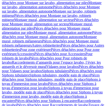
détachées pour Montage sur lavabo, alimentation par piles
Montage
sur lavabo, alimentation autonome
Pièces détachées pour Montage
sur lavabo, alimentation autonome
Montage sur lavabo, robinets
mitigeur
Pièces détachées pour Montage sur lavabo, robinets
mitigeur
Montage mural, alimentation sur secteur
Pièces détachées
pour Montage mural, alimentation sur secteur
Montage mural,
alimentation par piles
Pièces détachées pour Montage mural,
alimentation par piles
Montage mural, alimentation autonome
Pièces
détachées pour Montage mural, alimentation autonome
Montage
mural, robinets mélangeurs
Pièces détachées pour Montage mural,
robinets mélangeurs
Autres robinetteries
Pièces détachées pour Autres
robinetteries
Pour zone extérieure
Pièces détachées pour Pour zone
extérieure
Accessoires
Pièces détachées pour Accessoires
Pour
robinets de lavabo
Pièces détachées pour Pour robinets de
lavabo
Raccordements d’appareils pour l’espace lavabo, l’évier, les
appareils et le déversoir mural
Vidages pour lavabos
Pièces détachées
pour Vidages pour lavabos
Siphons tubulaires
Pièces détachées pour
Siphons tubulaires
Siphons tubulaires, modèle gain de place
Pièces
détachées pour Siphons tubulaires, modèle gain de place
Siphons à
tuyau d'immersion pour lavabo
Pièces détachées pour Siphons à
tuyau d'immersion pour lavabo
Siphons à tuyau d'immersion pour
lavabo, modèle gain de place
Pièces détachées pour Siphons à tuyau
d'immersion pour lavabo, modèle gain de place
Siphons à
encastrer
Pièces détachées pour Siphons à encastrer
Raccordements
de lavabo
Pièces détachées pour Raccordements de lavabo
Tuyaux de