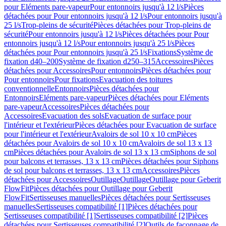
pour Eléments pare-vapeur
Pour entonnoirs jusqu'à 12 l/s
Pièces
détachées pour Pour entonnoirs jusqu'à 12 l/s
Pour entonnoirs jusqu'à
25 l/s
Trop-pleins de sécurité
Pièces détachées pour Trop-pleins de
sécurité
Pour entonnoirs jusqu'à 12 l/s
Pièces détachées pour Pour
entonnoirs jusqu'à 12 l/s
Pour entonnoirs jusqu'à 25 l/s
Pièces
détachées pour Pour entonnoirs jusqu'à 25 l/s
Fixations
Système de
fixation d40–200
Système de fixation d250–315
Accessoires
Pièces
détachées pour Accessoires
Pour entonnoirs
Pièces détachées pour
Pour entonnoirs
Pour fixations
Evacuation des toitures
conventionnelle
Entonnoirs
Pièces détachées pour
Entonnoirs
Eléments pare-vapeur
Pièces détachées pour Eléments
pare-vapeur
Accessoires
Pièces détachées pour
Accessoires
Evacuation des sols
Evacuation de surface pour
l'intérieur et l'extérieur
Pièces détachées pour Evacuation de surface
pour l'intérieur et l'extérieur
Avaloirs de sol 10 x 10 cm
Pièces
détachées pour Avaloirs de sol 10 x 10 cm
Avaloirs de sol 13 x 13
cm
Pièces détachées pour Avaloirs de sol 13 x 13 cm
Siphons de sol
pour balcons et terrasses, 13 x 13 cm
Pièces détachées pour Siphons
de sol pour balcons et terrasses, 13 x 13 cm
Accessoires
Pièces
détachées pour Accessoires
Outillage
Outillage
Outillage pour Geberit
FlowFit
Pièces détachées pour Outillage pour Geberit
FlowFit
Sertisseuses manuelles
Pièces détachées pour Sertisseuses
manuelles
Sertisseuses compatibilité [1]
Pièces détachées pour
Sertisseuses compatibilité [1]
Sertisseuses compatibilité [2]
Pièces
détachées pour Sertisseuses compatibilité [2]
Outils de façonnage de