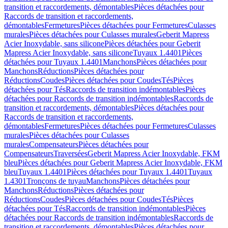
transition et raccordements, démontables
Pièces détachées pour
Raccords de transition et raccordements,
démontables
Fermetures
Pièces détachées pour Fermetures
Culasses
murales
Pièces détachées pour Culasses murales
Geberit Mapress
Acier Inoxydable, sans silicone
Pièces détachées pour Geberit
Mapress Acier Inoxydable, sans silicone
Tuyaux 1.4401
Pièces
détachées pour Tuyaux 1.4401
Manchons
Pièces détachées pour
Manchons
Réductions
Pièces détachées pour
Réductions
Coudes
Pièces détachées pour Coudes
Tés
Pièces
détachées pour Tés
Raccords de transition indémontables
Pièces
détachées pour Raccords de transition indémontables
Raccords de
transition et raccordements, démontables
Pièces détachées pour
Raccords de transition et raccordements,
démontables
Fermetures
Pièces détachées pour Fermetures
Culasses
murales
Pièces détachées pour Culasses
murales
Compensateurs
Pièces détachées pour
Compensateurs
Traversées
Geberit Mapress Acier Inoxydable, FKM
bleu
Pièces détachées pour Geberit Mapress Acier Inoxydable, FKM
bleu
Tuyaux 1.4401
Pièces détachées pour Tuyaux 1.4401
Tuyaux
1.4301
Tronçons de tuyau
Manchons
Pièces détachées pour
Manchons
Réductions
Pièces détachées pour
Réductions
Coudes
Pièces détachées pour Coudes
Tés
Pièces
détachées pour Tés
Raccords de transition indémontables
Pièces
détachées pour Raccords de transition indémontables
Raccords de
transition et raccordements, démontables
Pièces détachées pour