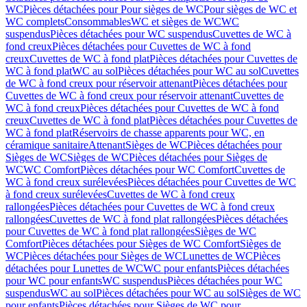
WC
Pièces détachées pour Pour sièges de WC
Pour sièges de WC et
WC complets
Consommables
WC et sièges de WC
WC
suspendus
Pièces détachées pour WC suspendus
Cuvettes de WC à
fond creux
Pièces détachées pour Cuvettes de WC à fond
creux
Cuvettes de WC à fond plat
Pièces détachées pour Cuvettes de
WC à fond plat
WC au sol
Pièces détachées pour WC au sol
Cuvettes
de WC à fond creux pour réservoir attenant
Pièces détachées pour
Cuvettes de WC à fond creux pour réservoir attenant
Cuvettes de
WC à fond creux
Pièces détachées pour Cuvettes de WC à fond
creux
Cuvettes de WC à fond plat
Pièces détachées pour Cuvettes de
WC à fond plat
Réservoirs de chasse apparents pour WC, en
céramique sanitaire
Attenant
Sièges de WC
Pièces détachées pour
Sièges de WC
Sièges de WC
Pièces détachées pour Sièges de
WC
WC Comfort
Pièces détachées pour WC Comfort
Cuvettes de
WC à fond creux surélevées
Pièces détachées pour Cuvettes de WC
à fond creux surélevées
Cuvettes de WC à fond creux
rallongées
Pièces détachées pour Cuvettes de WC à fond creux
rallongées
Cuvettes de WC à fond plat rallongées
Pièces détachées
pour Cuvettes de WC à fond plat rallongées
Sièges de WC
Comfort
Pièces détachées pour Sièges de WC Comfort
Sièges de
WC
Pièces détachées pour Sièges de WC
Lunettes de WC
Pièces
détachées pour Lunettes de WC
WC pour enfants
Pièces détachées
pour WC pour enfants
WC suspendus
Pièces détachées pour WC
suspendus
WC au sol
Pièces détachées pour WC au sol
Sièges de WC
pour enfants
Pièces détachées pour Sièges de WC pour