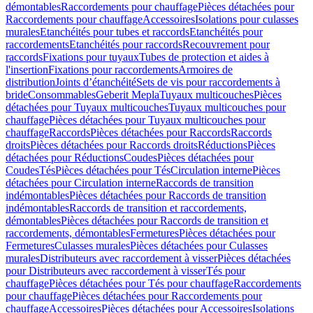
démontables
Raccordements pour chauffage
Pièces détachées pour
Raccordements pour chauffage
Accessoires
Isolations pour culasses
murales
Etanchéités pour tubes et raccords
Etanchéités pour
raccordements
Etanchéités pour raccords
Recouvrement pour
raccords
Fixations pour tuyaux
Tubes de protection et aides à
l'insertion
Fixations pour raccordements
Armoires de
distribution
Joints d’étanchéité
Sets de vis pour raccordements à
bride
Consommables
Geberit Mepla
Tuyaux multicouches
Pièces
détachées pour Tuyaux multicouches
Tuyaux multicouches pour
chauffage
Pièces détachées pour Tuyaux multicouches pour
chauffage
Raccords
Pièces détachées pour Raccords
Raccords
droits
Pièces détachées pour Raccords droits
Réductions
Pièces
détachées pour Réductions
Coudes
Pièces détachées pour
Coudes
Tés
Pièces détachées pour Tés
Circulation interne
Pièces
détachées pour Circulation interne
Raccords de transition
indémontables
Pièces détachées pour Raccords de transition
indémontables
Raccords de transition et raccordements,
démontables
Pièces détachées pour Raccords de transition et
raccordements, démontables
Fermetures
Pièces détachées pour
Fermetures
Culasses murales
Pièces détachées pour Culasses
murales
Distributeurs avec raccordement à visser
Pièces détachées
pour Distributeurs avec raccordement à visser
Tés pour
chauffage
Pièces détachées pour Tés pour chauffage
Raccordements
pour chauffage
Pièces détachées pour Raccordements pour
chauffage
Accessoires
Pièces détachées pour Accessoires
Isolations