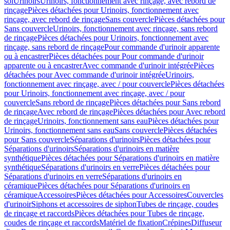
sol
Urinoirs
Urinoirs, fonctionnement avec rinçage, avec rebord de
rinçage
Pièces détachées pour Urinoirs, fonctionnement avec
rinçage, avec rebord de rinçage
Sans couvercle
Pièces détachées pour
Sans couvercle
Urinoirs, fonctionnement avec rinçage, sans rebord
de rinçage
Pièces détachées pour Urinoirs, fonctionnement avec
rinçage, sans rebord de rinçage
Pour commande d'urinoir apparente
ou à encastrer
Pièces détachées pour Pour commande d'urinoir
apparente ou à encastrer
Avec commande d'urinoir intégrée
Pièces
détachées pour Avec commande d'urinoir intégrée
Urinoirs,
fonctionnement avec rinçage, avec / pour couvercle
Pièces détachées
pour Urinoirs, fonctionnement avec rinçage, avec / pour
couvercle
Sans rebord de rinçage
Pièces détachées pour Sans rebord
de rinçage
Avec rebord de rinçage
Pièces détachées pour Avec rebord
de rinçage
Urinoirs, fonctionnement sans eau
Pièces détachées pour
Urinoirs, fonctionnement sans eau
Sans couvercle
Pièces détachées
pour Sans couvercle
Séparations d'urinoirs
Pièces détachées pour
Séparations d'urinoirs
Séparations d'urinoirs en matière
synthétique
Pièces détachées pour Séparations d'urinoirs en matière
synthétique
Séparations d'urinoirs en verre
Pièces détachées pour
Séparations d'urinoirs en verre
Séparations d'urinoirs en
céramique
Pièces détachées pour Séparations d'urinoirs en
céramique
Accessoires
Pièces détachées pour Accessoires
Couvercles
d'urinoir
Siphons et accessoires de siphon
Tubes de rinçage, coudes
de rinçage et raccords
Pièces détachées pour Tubes de rinçage,
coudes de rinçage et raccords
Matériel de fixation
Crépines
Diffuseur