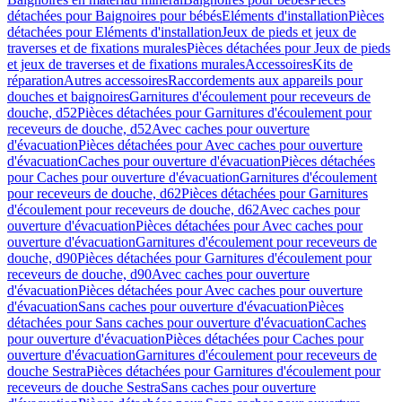
détachées pour Baignoires pour bébés
Eléments d'installation
Pièces
détachées pour Eléments d'installation
Jeux de pieds et jeux de
traverses et de fixations murales
Pièces détachées pour Jeux de pieds
et jeux de traverses et de fixations murales
Accessoires
Kits de
réparation
Autres accessoires
Raccordements aux appareils pour
douches et baignoires
Garnitures d'écoulement pour receveurs de
douche, d52
Pièces détachées pour Garnitures d'écoulement pour
receveurs de douche, d52
Avec caches pour ouverture
d'évacuation
Pièces détachées pour Avec caches pour ouverture
d'évacuation
Caches pour ouverture d'évacuation
Pièces détachées
pour Caches pour ouverture d'évacuation
Garnitures d'écoulement
pour receveurs de douche, d62
Pièces détachées pour Garnitures
d'écoulement pour receveurs de douche, d62
Avec caches pour
ouverture d'évacuation
Pièces détachées pour Avec caches pour
ouverture d'évacuation
Garnitures d'écoulement pour receveurs de
douche, d90
Pièces détachées pour Garnitures d'écoulement pour
receveurs de douche, d90
Avec caches pour ouverture
d'évacuation
Pièces détachées pour Avec caches pour ouverture
d'évacuation
Sans caches pour ouverture d'évacuation
Pièces
détachées pour Sans caches pour ouverture d'évacuation
Caches
pour ouverture d'évacuation
Pièces détachées pour Caches pour
ouverture d'évacuation
Garnitures d'écoulement pour receveurs de
douche Sestra
Pièces détachées pour Garnitures d'écoulement pour
receveurs de douche Sestra
Sans caches pour ouverture