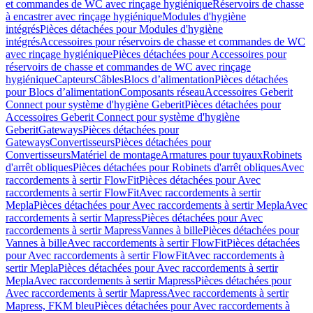
et commandes de WC avec rinçage hygiénique
Réservoirs de chasse
à encastrer avec rinçage hygiénique
Modules d'hygiène
intégrés
Pièces détachées pour Modules d'hygiène
intégrés
Accessoires pour réservoirs de chasse et commandes de WC
avec rinçage hygiénique
Pièces détachées pour Accessoires pour
réservoirs de chasse et commandes de WC avec rinçage
hygiénique
Capteurs
Câbles
Blocs d’alimentation
Pièces détachées
pour Blocs d’alimentation
Composants réseau
Accessoires Geberit
Connect pour système d'hygiène Geberit
Pièces détachées pour
Accessoires Geberit Connect pour système d'hygiène
Geberit
Gateways
Pièces détachées pour
Gateways
Convertisseurs
Pièces détachées pour
Convertisseurs
Matériel de montage
Armatures pour tuyaux
Robinets
d'arrêt obliques
Pièces détachées pour Robinets d'arrêt obliques
Avec
raccordements à sertir FlowFit
Pièces détachées pour Avec
raccordements à sertir FlowFit
Avec raccordements à sertir
Mepla
Pièces détachées pour Avec raccordements à sertir Mepla
Avec
raccordements à sertir Mapress
Pièces détachées pour Avec
raccordements à sertir Mapress
Vannes à bille
Pièces détachées pour
Vannes à bille
Avec raccordements à sertir FlowFit
Pièces détachées
pour Avec raccordements à sertir FlowFit
Avec raccordements à
sertir Mepla
Pièces détachées pour Avec raccordements à sertir
Mepla
Avec raccordements à sertir Mapress
Pièces détachées pour
Avec raccordements à sertir Mapress
Avec raccordements à sertir
Mapress, FKM bleu
Pièces détachées pour Avec raccordements à