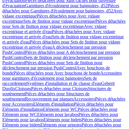
d'évacuation
Pièces détachées pour Sans caches pour ouverture
d'évacuation
Garnitures d'écoulement pour baignoires, d52
Pièces
détachées pour Garnitures d'écoulement pour baignoires, d52
Avec
vidage excentrique
Pièces détachées pour Avec vidage
excentrique
Sets de finition pour vidage excentrique
Pièces détachées
pour Sets de finition pour vidage excentrique
Avec vidage
excentrique et arrivée d'eau
Pièces détachées pour Avec vidage
excentrique et arrivée d'eau
Sets de finition pour vidage excentrique
et arrivée d'eau
Pièces détachées pour Sets de finition pour vidage
excentrique et arrivée d'eau
A déclenchement par pression
PushControl
Pièces détachées pour A déclenchement par pression
PushControl
Sets de finition pour déclenchement par pression
PushControl
Pièces détachées pour Sets de finition pour
déclenchement par pression PushControl
Avec bouchons de
bonde
Pièces détachées pour Avec bouchons de bonde
Accessoires
pour garnitures d'écoulement pour baignoires
Sets de
raccordement
Systèmes d'installation et de chasse d'eau
Geberit
Duofix
Cloisons
Pièces détachées pour Cloisons
Structures de
soutènement
Pièces détachées pour Structures de
soutènement
Recouvrement par plaques
Accessoires
Pièces détachées
pour Accessoires
Eléments d'installation
Pièces détachées pour
Eléments d'installation
Eléments pour WC
Pièces détachées pour
Eléments pour WC
Eléments pour lavabos
Pièces détachées pour
Eléments pour lavabos
Eléments pour bidets
Pièces détachées pour
Eléments pour bidets
Eléments pour urinoirs
Pièces détachées pour