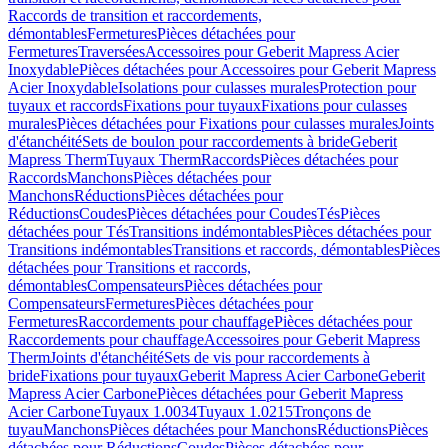
Raccords de transition et raccordements,
démontables
Fermetures
Pièces détachées pour
Fermetures
Traversées
Accessoires pour Geberit Mapress Acier
Inoxydable
Pièces détachées pour Accessoires pour Geberit Mapress
Acier Inoxydable
Isolations pour culasses murales
Protection pour
tuyaux et raccords
Fixations pour tuyaux
Fixations pour culasses
murales
Pièces détachées pour Fixations pour culasses murales
Joints
d'étanchéité
Sets de boulon pour raccordements à bride
Geberit
Mapress Therm
Tuyaux Therm
Raccords
Pièces détachées pour
Raccords
Manchons
Pièces détachées pour
Manchons
Réductions
Pièces détachées pour
Réductions
Coudes
Pièces détachées pour Coudes
Tés
Pièces
détachées pour Tés
Transitions indémontables
Pièces détachées pour
Transitions indémontables
Transitions et raccords, démontables
Pièces
détachées pour Transitions et raccords,
démontables
Compensateurs
Pièces détachées pour
Compensateurs
Fermetures
Pièces détachées pour
Fermetures
Raccordements pour chauffage
Pièces détachées pour
Raccordements pour chauffage
Accessoires pour Geberit Mapress
Therm
Joints d'étanchéité
Sets de vis pour raccordements à
bride
Fixations pour tuyaux
Geberit Mapress Acier Carbone
Geberit
Mapress Acier Carbone
Pièces détachées pour Geberit Mapress
Acier Carbone
Tuyaux 1.0034
Tuyaux 1.0215
Tronçons de
tuyau
Manchons
Pièces détachées pour Manchons
Réductions
Pièces
détachées pour Réductions
Coudes
Pièces détachées pour