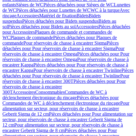
enfants
Sièges de WC
Pièces détachées pour Sièges de WC
Lunettes
de WC
Pièces détachées pour Lunettes de WC
WC à la turque
Avec
rinçage
Accessoires
Matériel de fixation
Bidets
Bidets
suspendus
Pièces détachées pour Bidets suspendus
Bidets au
sol
Pièces détachées pour Bidets au sol
Accessoires
Pièces détachées
pour Accessoires
Plaques de commande et commandes de
WC
Plaques de commande
Pièces détachées pour Plaques de
commande
Pour réservoirs de chasse à encastrer Sigma
Pièces
détachées pour Pour réservoirs de chasse à encastrer Sigma
Pour
réservoirs de chasse à encastrer Omega
Pièces détachées pour Pour
réservoirs de chasse à encastrer Omega
Pour réservoirs de chasse à
encastrer Kappa
Pièces détachées pour Pour réservoirs de chasse à
encastrer Kappa
Pour réservoirs de chasse à encastrer Twinline
Pièces
détachées pour Pour réservoirs de chasse à encastrer Twinline
Pour
réservoirs de chasse à encastrer 300T
Pièces détachées pour Pour
réservoirs de chasse à encastrer
300T
Accessoires
Consommables
Commandes de WC à
déclenchement électronique du rinçage
Pièces détachées pour
Commandes de WC à déclenchement électronique du rinçage
Pour
alimentation sur secteur, pour réservoirs de chasse à encastrer
Geberit Sigma de 12 cm
Pièces détachées pour Pour alimentation sur
secteur, pour réservoirs de chasse à encastrer Geberit Sigma de
12 cm
Pour alimentation sur secteur, pour réservoirs de chasse à
encastrer Geberit Sigma de 8 cm
Pièces détachées pour Pour
alimentation sur secteur, pour réservoirs de chasse à encastrer