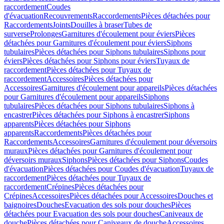
raccordement
Coudes
d'évacuation
Recouvrements
Raccordements
Pièces détachées pour
Raccordements
Joints
Douilles à braser
Tubes de
surverse
Prolonges
Garnitures d'écoulement pour éviers
Pièces
détachées pour Garnitures d'écoulement pour éviers
Siphons
tubulaires
Pièces détachées pour Siphons tubulaires
Siphons pour
éviers
Pièces détachées pour Siphons pour éviers
Tuyaux de
raccordement
Pièces détachées pour Tuyaux de
raccordement
Accessoires
Pièces détachées pour
Accessoires
Garnitures d'écoulement pour appareils
Pièces détachées
pour Garnitures d'écoulement pour appareils
Siphons
tubulaires
Pièces détachées pour Siphons tubulaires
Siphons à
encastrer
Pièces détachées pour Siphons à encastrer
Siphons
apparents
Pièces détachées pour Siphons
apparents
Raccordements
Pièces détachées pour
Raccordements
Accessoires
Garnitures d'écoulement pour déversoirs
muraux
Pièces détachées pour Garnitures d'écoulement pour
déversoirs muraux
Siphons
Pièces détachées pour Siphons
Coudes
d'évacuation
Pièces détachées pour Coudes d'évacuation
Tuyaux de
raccordement
Pièces détachées pour Tuyaux de
raccordement
Crépines
Pièces détachées pour
Crépines
Accessoires
Pièces détachées pour Accessoires
Douches et
baignoires
Douches
Evacuation des sols pour douches
Pièces
détachées pour Evacuation des sols pour douches
Caniveaux de
douche
Pièces détachées pour Caniveaux de douche
Accessoires