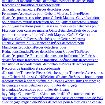
transition et raccordements, démontables
Pièces détachées pour
Raccords de transition et raccordements,
démontables
Fermetures
Pièces détachées pour
Fermetures
Accessoires pour Geberit Mapress Cuivre
Pièces
détachées pour Accessoires pour Geberit Mapress Cuivre
Isolations
pour culasses murales
Protection pour tuyaux et raccords
Fixations
pour tuyaux
Fixations pour culasses murales
Pièces détachées pour
Fixations pour culasses murales
Joints d'étanchéité
Sets de boulon
pour raccordements à bride
Geberit Mapress CuNiFe
Geberit
Mapress CuNiFe
Pièces détachées pour Geberit Mapress
CuNiFe
Tuyaux 2.1972
Manchons
Pièces détachées pour
Manchons
Réductions
Pièces détachées pour
Réductions
Coudes
Pièces détachées pour Coudes
Tés
Pièces
détachées pour Tés
Raccords de transition indémontables
Pièces
détachées pour Raccords de transition indémontables
Raccords de
transition et raccordements, démontables
Pièces détachées pour
Raccords de transition et raccordements,
démontables
Traversées
Pièces détachées pour Traversées
Accessoires
pour Geberit Mapress CuNiFe
Joints d'étanchéité
Sets de boulon pour
raccordements à bride
Système d’hygiène Geberit
Unités de rinçage
hygiénique
Pièces détachées pour Unités de rinçage
hygiénique
Accessoires pour unités de rinçage
hygiénique
Capteurs
Câbles
Limiteurs de débit
Recouvrements et
plaques de recouvrement
Réservoirs de chasse et commandes de WC
avec rinçage hygiénique
Pièces détachées pour Réservoirs de chasse