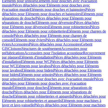
Eléments pour urinoirs
Eléments pour douches avec évacuation
murale
Pièces détachées pour Eléments pour douches avec
évacuation murale
Eléments pour douches et baignoires
Pièces
détachées pour Eléments pour douches et baignoires
Eléments pour
séparations de douche
Pièces détachées pour Eléments pour
séparations de douche
Eléments pour déversoirs
Pièces détachées
pour Eléments pour déversoirs
Eléments pour robinetteries
Pièces
détachées pour Eléments pour robinetteries
Eléments pour charges de
console
Pièces détachées pour Eléments pour charges de
console
Eléments pour éviers
Pièces détachées pour Eléments pour
éviers
Accessoires
Pièces détachées pour Accessoires
Geberit
GIS
Cloisons
Structures de soutènement
Accessoires pour
préfabrications
Accessoires pour l'isolation acoustique
Recouvrement
par plaques
Eléments d'installation
Pièces détachées pour Eléments
d'installation
Eléments pour WC
Pièces détachées pour Eléments
pour WC
Eléments pour lavabos
Pièces détachées pour Eléments
pour lavabos
Eléments pour bidets
Pièces détachées pour Eléments
pour bidets
Eléments pour urinoirs
Pièces détachées pour Eléments
pour urinoirs
Eléments pour douches avec évacuation murale
Pièces
détachées pour Eléments pour douches avec évacuation
murale
Éléments pour douches
Éléments pour séparations de
douche
Pièces détachées pour Éléments pour séparations de
douche
Eléments pour robinetteries et appareils
Pièces détachées pour
Eléments pour robinetteries et appareils
Eléments pour machines à
laver et lave-vaisselle
Pièces détachées pour Eléments pour machines