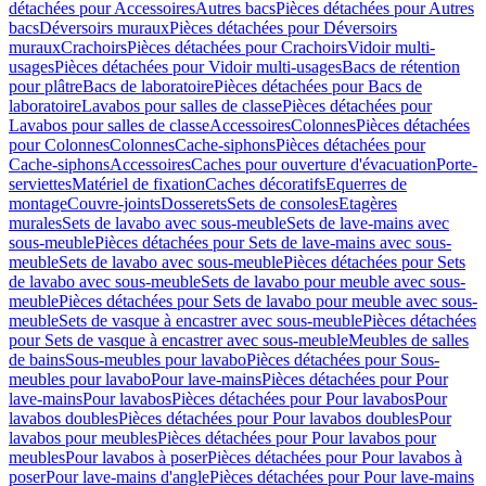
détachées pour Accessoires
Autres bacs
Pièces détachées pour Autres
bacs
Déversoirs muraux
Pièces détachées pour Déversoirs
muraux
Crachoirs
Pièces détachées pour Crachoirs
Vidoir multi-
usages
Pièces détachées pour Vidoir multi-usages
Bacs de rétention
pour plâtre
Bacs de laboratoire
Pièces détachées pour Bacs de
laboratoire
Lavabos pour salles de classe
Pièces détachées pour
Lavabos pour salles de classe
Accessoires
Colonnes
Pièces détachées
pour Colonnes
Colonnes
Cache-siphons
Pièces détachées pour
Cache-siphons
Accessoires
Caches pour ouverture d'évacuation
Porte-
serviettes
Matériel de fixation
Caches décoratifs
Equerres de
montage
Couvre-joints
Dosserets
Sets de consoles
Etagères
murales
Sets de lavabo avec sous-meuble
Sets de lave-mains avec
sous-meuble
Pièces détachées pour Sets de lave-mains avec sous-
meuble
Sets de lavabo avec sous-meuble
Pièces détachées pour Sets
de lavabo avec sous-meuble
Sets de lavabo pour meuble avec sous-
meuble
Pièces détachées pour Sets de lavabo pour meuble avec sous-
meuble
Sets de vasque à encastrer avec sous-meuble
Pièces détachées
pour Sets de vasque à encastrer avec sous-meuble
Meubles de salles
de bains
Sous-meubles pour lavabo
Pièces détachées pour Sous-
meubles pour lavabo
Pour lave-mains
Pièces détachées pour Pour
lave-mains
Pour lavabos
Pièces détachées pour Pour lavabos
Pour
lavabos doubles
Pièces détachées pour Pour lavabos doubles
Pour
lavabos pour meubles
Pièces détachées pour Pour lavabos pour
meubles
Pour lavabos à poser
Pièces détachées pour Pour lavabos à
poser
Pour lave-mains d'angle
Pièces détachées pour Pour lave-mains