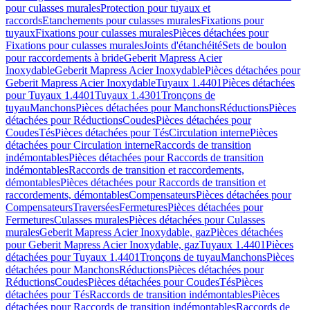
pour culasses murales
Protection pour tuyaux et
raccords
Etanchements pour culasses murales
Fixations pour
tuyaux
Fixations pour culasses murales
Pièces détachées pour
Fixations pour culasses murales
Joints d'étanchéité
Sets de boulon
pour raccordements à bride
Geberit Mapress Acier
Inoxydable
Geberit Mapress Acier Inoxydable
Pièces détachées pour
Geberit Mapress Acier Inoxydable
Tuyaux 1.4401
Pièces détachées
pour Tuyaux 1.4401
Tuyaux 1.4301
Tronçons de
tuyau
Manchons
Pièces détachées pour Manchons
Réductions
Pièces
détachées pour Réductions
Coudes
Pièces détachées pour
Coudes
Tés
Pièces détachées pour Tés
Circulation interne
Pièces
détachées pour Circulation interne
Raccords de transition
indémontables
Pièces détachées pour Raccords de transition
indémontables
Raccords de transition et raccordements,
démontables
Pièces détachées pour Raccords de transition et
raccordements, démontables
Compensateurs
Pièces détachées pour
Compensateurs
Traversées
Fermetures
Pièces détachées pour
Fermetures
Culasses murales
Pièces détachées pour Culasses
murales
Geberit Mapress Acier Inoxydable, gaz
Pièces détachées
pour Geberit Mapress Acier Inoxydable, gaz
Tuyaux 1.4401
Pièces
détachées pour Tuyaux 1.4401
Tronçons de tuyau
Manchons
Pièces
détachées pour Manchons
Réductions
Pièces détachées pour
Réductions
Coudes
Pièces détachées pour Coudes
Tés
Pièces
détachées pour Tés
Raccords de transition indémontables
Pièces
détachées pour Raccords de transition indémontables
Raccords de