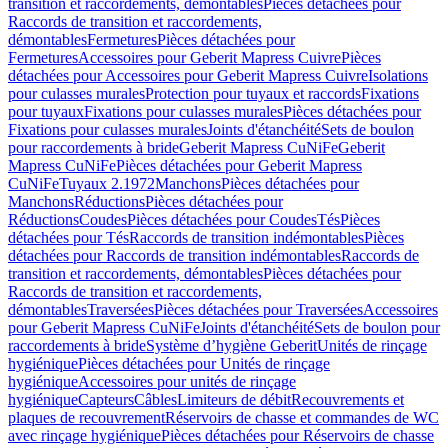
transition et raccordements, démontables
Pièces détachées pour
Raccords de transition et raccordements,
démontables
Fermetures
Pièces détachées pour
Fermetures
Accessoires pour Geberit Mapress Cuivre
Pièces
détachées pour Accessoires pour Geberit Mapress Cuivre
Isolations
pour culasses murales
Protection pour tuyaux et raccords
Fixations
pour tuyaux
Fixations pour culasses murales
Pièces détachées pour
Fixations pour culasses murales
Joints d'étanchéité
Sets de boulon
pour raccordements à bride
Geberit Mapress CuNiFe
Geberit
Mapress CuNiFe
Pièces détachées pour Geberit Mapress
CuNiFe
Tuyaux 2.1972
Manchons
Pièces détachées pour
Manchons
Réductions
Pièces détachées pour
Réductions
Coudes
Pièces détachées pour Coudes
Tés
Pièces
détachées pour Tés
Raccords de transition indémontables
Pièces
détachées pour Raccords de transition indémontables
Raccords de
transition et raccordements, démontables
Pièces détachées pour
Raccords de transition et raccordements,
démontables
Traversées
Pièces détachées pour Traversées
Accessoires
pour Geberit Mapress CuNiFe
Joints d'étanchéité
Sets de boulon pour
raccordements à bride
Système d’hygiène Geberit
Unités de rinçage
hygiénique
Pièces détachées pour Unités de rinçage
hygiénique
Accessoires pour unités de rinçage
hygiénique
Capteurs
Câbles
Limiteurs de débit
Recouvrements et
plaques de recouvrement
Réservoirs de chasse et commandes de WC
avec rinçage hygiénique
Pièces détachées pour Réservoirs de chasse