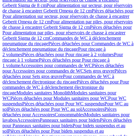
Geberit Sigma de 8 cm
Pour alimentation sur secteur, pour réservoirs
de chasse à encastrer Geberit Omega de 12 cm
Pièces détachées pour
Pour alimentation sur secteur, pour réservoirs de chasse à encastrer
Geberit Omega de 12 cm
Pour alimentation par piles, pour réservoirs
de chasse à encastrer Geberit Sigma de 12 cm
Pièces détachées pour
Pour alimentation par piles, pour réservoirs de chasse à encastrer
Geberit Sigma de 12 cm
Commandes de WC à déclenchement
pneumatique du rinçage
Pièces détachées pour Commandes de WC à
déclenchement pneumatique du rinçage
Pour rinçage à
2 volumes
Pièces détachées pour Pour rinçage à 2 volumes
Pour
rinçage à 1 volume
Pièces détachées pour Pour rinçage à
1 volume
Accessoires pour commandes de WC
Pièces détachées
pour Accessoires pour commandes de WC
Sets gros œuvre
Pièces
détachées pour Sets gros œuvre
Pour commandes de WC à
déclenchement électronique du rinçage
Pièces détachées pour Pour
commandes de WC à déclenchement électronique du
rinçage
Modules sanitaires Monolith
Modules sanitaires pour
WC
Pièces détachées pour Modules sanitaires pour WC
Pour WC
suspendus
Pièces détachées pour Pour WC suspendus
Pour WC au
sol
Pièces détachées pour Pour WC au sol
Accessoires
Pièces
détachées pour Accessoires
Consommables
Modules sanitaires pour
lavabos
Accessoires
Panneaux sanitaires pour bidets
Pièces détachées
pour Panneaux sanitaires pour bidets
Pour bidets suspendus et au
sol
Pièces détachées pour Pour bidets suspendus et au