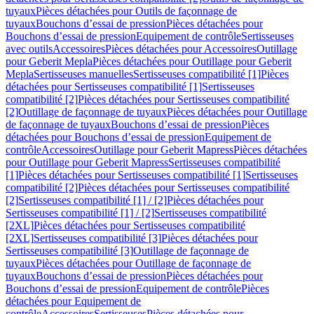
tuyaux
Pièces détachées pour Outils de façonnage de
tuyaux
Bouchons d’essai de pression
Pièces détachées pour
Bouchons d’essai de pression
Equipement de contrôle
Sertisseuses
avec outils
Accessoires
Pièces détachées pour Accessoires
Outillage
pour Geberit Mepla
Pièces détachées pour Outillage pour Geberit
Mepla
Sertisseuses manuelles
Sertisseuses compatibilité [1]
Pièces
détachées pour Sertisseuses compatibilité [1]
Sertisseuses
compatibilité [2]
Pièces détachées pour Sertisseuses compatibilité
[2]
Outillage de façonnage de tuyaux
Pièces détachées pour Outillage
de façonnage de tuyaux
Bouchons d’essai de pression
Pièces
détachées pour Bouchons d’essai de pression
Equipement de
contrôle
Accessoires
Outillage pour Geberit Mapress
Pièces détachées
pour Outillage pour Geberit Mapress
Sertisseuses compatibilité
[1]
Pièces détachées pour Sertisseuses compatibilité [1]
Sertisseuses
compatibilité [2]
Pièces détachées pour Sertisseuses compatibilité
[2]
Sertisseuses compatibilité [1] / [2]
Pièces détachées pour
Sertisseuses compatibilité [1] / [2]
Sertisseuses compatibilité
[2XL]
Pièces détachées pour Sertisseuses compatibilité
[2XL]
Sertisseuses compatibilité [3]
Pièces détachées pour
Sertisseuses compatibilité [3]
Outillage de façonnage de
tuyaux
Pièces détachées pour Outillage de façonnage de
tuyaux
Bouchons d’essai de pression
Pièces détachées pour
Bouchons d’essai de pression
Equipement de contrôle
Pièces
détachées pour Equipement de
contrôle
Accessoires
Sertisseuses
Pièces détachées pour