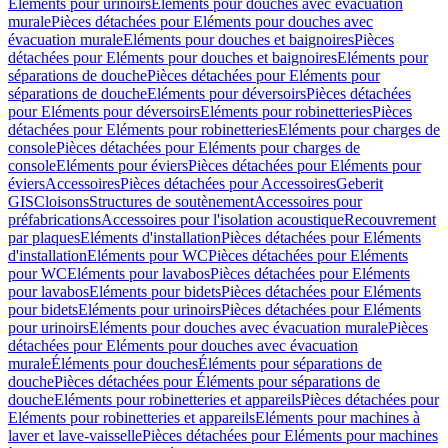
Eléments pour urinoirs
Eléments pour douches avec évacuation
murale
Pièces détachées pour Eléments pour douches avec
évacuation murale
Eléments pour douches et baignoires
Pièces
détachées pour Eléments pour douches et baignoires
Eléments pour
séparations de douche
Pièces détachées pour Eléments pour
séparations de douche
Eléments pour déversoirs
Pièces détachées
pour Eléments pour déversoirs
Eléments pour robinetteries
Pièces
détachées pour Eléments pour robinetteries
Eléments pour charges de
console
Pièces détachées pour Eléments pour charges de
console
Eléments pour éviers
Pièces détachées pour Eléments pour
éviers
Accessoires
Pièces détachées pour Accessoires
Geberit
GIS
Cloisons
Structures de soutènement
Accessoires pour
préfabrications
Accessoires pour l'isolation acoustique
Recouvrement
par plaques
Eléments d'installation
Pièces détachées pour Eléments
d'installation
Eléments pour WC
Pièces détachées pour Eléments
pour WC
Eléments pour lavabos
Pièces détachées pour Eléments
pour lavabos
Eléments pour bidets
Pièces détachées pour Eléments
pour bidets
Eléments pour urinoirs
Pièces détachées pour Eléments
pour urinoirs
Eléments pour douches avec évacuation murale
Pièces
détachées pour Eléments pour douches avec évacuation
murale
Éléments pour douches
Éléments pour séparations de
douche
Pièces détachées pour Éléments pour séparations de
douche
Eléments pour robinetteries et appareils
Pièces détachées pour
Eléments pour robinetteries et appareils
Eléments pour machines à
laver et lave-vaisselle
Pièces détachées pour Eléments pour machines