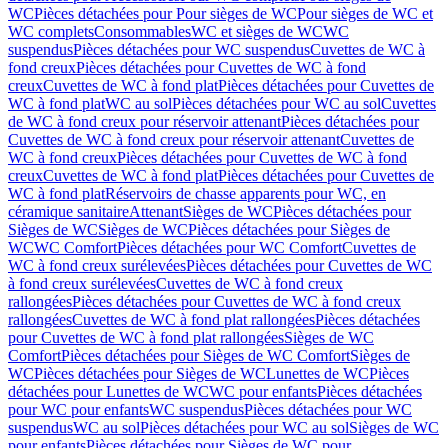
WC
Pièces détachées pour Pour sièges de WC
Pour sièges de WC et
WC complets
Consommables
WC et sièges de WC
WC
suspendus
Pièces détachées pour WC suspendus
Cuvettes de WC à
fond creux
Pièces détachées pour Cuvettes de WC à fond
creux
Cuvettes de WC à fond plat
Pièces détachées pour Cuvettes de
WC à fond plat
WC au sol
Pièces détachées pour WC au sol
Cuvettes
de WC à fond creux pour réservoir attenant
Pièces détachées pour
Cuvettes de WC à fond creux pour réservoir attenant
Cuvettes de
WC à fond creux
Pièces détachées pour Cuvettes de WC à fond
creux
Cuvettes de WC à fond plat
Pièces détachées pour Cuvettes de
WC à fond plat
Réservoirs de chasse apparents pour WC, en
céramique sanitaire
Attenant
Sièges de WC
Pièces détachées pour
Sièges de WC
Sièges de WC
Pièces détachées pour Sièges de
WC
WC Comfort
Pièces détachées pour WC Comfort
Cuvettes de
WC à fond creux surélevées
Pièces détachées pour Cuvettes de WC
à fond creux surélevées
Cuvettes de WC à fond creux
rallongées
Pièces détachées pour Cuvettes de WC à fond creux
rallongées
Cuvettes de WC à fond plat rallongées
Pièces détachées
pour Cuvettes de WC à fond plat rallongées
Sièges de WC
Comfort
Pièces détachées pour Sièges de WC Comfort
Sièges de
WC
Pièces détachées pour Sièges de WC
Lunettes de WC
Pièces
détachées pour Lunettes de WC
WC pour enfants
Pièces détachées
pour WC pour enfants
WC suspendus
Pièces détachées pour WC
suspendus
WC au sol
Pièces détachées pour WC au sol
Sièges de WC
pour enfants
Pièces détachées pour Sièges de WC pour