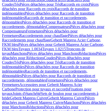
Coudes
Tés
Pièces détachées pour Tés
Raccords en croix
Pièces
détachées pour Raccords en croix
Raccords de transition
indémontables
Pièces détachées pour Raccords de transition
indémontables
Raccords de transition et raccordements,
démontables
Pièces détachées pour Raccords de transition et
raccordements, démontables
Compensateurs
Pièces détachées pour
Compensateurs
Fermetures
Pièces détachées pour
Fermetures
Raccordements pour chauffage
Pièces détachées pour
Raccordements pour chauffage
Geberit Mapress Acier Carbone,
FKM bleu
Pièces détachées pour Geberit Mapress Acier Carbone,
FKM bleu
Tuyaux 1.0034
Tuyaux 1.0215
Tronçons de
tuyau
Manchons
Pièces détachées pour Manchons
Réductions
Pièces
détachées pour Réductions
Coudes
Pièces détachées pour
Coudes
Tés
Pièces détachées pour Tés
Raccords de transition
indémontables
Pièces détachées pour Raccords de transition
indémontables
Raccords de transition et raccordements,
démontables
Pièces détachées pour Raccords de transition et
raccordements, démontables
Fermetures
Pièces détachées pour
Fermetures
Accessoires pour Geberit Mapress Acier
Carbone
Protection pour tuyaux et raccords
Fixations pour
tuyaux
Joints d'étanchéité
Sets de boulon pour raccordements à
bride
Geberit Mapress Cuivre
Geberit Mapress Cuivre
Pièces
détachées pour Geberit Mapress Cuivre
Manchons
Pièces détachées
pour Manchons
Réductions
Pièces détachées pour