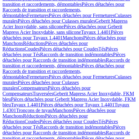
transition et raccordements, démontables
Pièces détachées pour
Raccords de transition et raccordements,
démontables
Fermetures
Pièces détachées pour Fermetures
Culasses
murales
Pièces détachées pour Culasses murales
Geberit Mapress
Acier Inoxydable, sans silicone
Pièces détachées pour Geberit
Mapress Acier Inoxydable, sans silicone
Tuyaux 1.4401
Pièces
détachées pour Tuyaux 1.4401
Manchons
Pièces détachées pour
Manchons
Réductions
Pièces détachées pour
Réductions
Coudes
Pièces détachées pour Coudes
Tés
Pièces
détachées pour Tés
Raccords de transition indémontables
Pièces
détachées pour Raccords de transition indémontables
Raccords de
transition et raccordements, démontables
Pièces détachées pour
Raccords de transition et raccordements,
démontables
Fermetures
Pièces détachées pour Fermetures
Culasses
murales
Pièces détachées pour Culasses
murales
Compensateurs
Pièces détachées pour
Compensateurs
Traversées
Geberit Mapress Acier Inoxydable, FKM
bleu
Pièces détachées pour Geberit Mapress Acier Inoxydable, FKM
bleu
Tuyaux 1.4401
Pièces détachées pour Tuyaux 1.4401
Tuyaux
1.4301
Tronçons de tuyau
Manchons
Pièces détachées pour
Manchons
Réductions
Pièces détachées pour
Réductions
Coudes
Pièces détachées pour Coudes
Tés
Pièces
détachées pour Tés
Raccords de transition indémontables
Pièces
détachées pour Raccords de transition indémontables
Raccords de
transition et raccordements, démontables
Pièces détachées pour