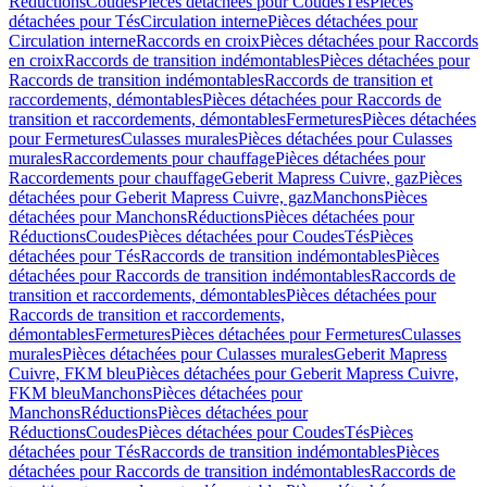
Réductions
Coudes
Pièces détachées pour Coudes
Tés
Pièces
détachées pour Tés
Circulation interne
Pièces détachées pour
Circulation interne
Raccords en croix
Pièces détachées pour Raccords
en croix
Raccords de transition indémontables
Pièces détachées pour
Raccords de transition indémontables
Raccords de transition et
raccordements, démontables
Pièces détachées pour Raccords de
transition et raccordements, démontables
Fermetures
Pièces détachées
pour Fermetures
Culasses murales
Pièces détachées pour Culasses
murales
Raccordements pour chauffage
Pièces détachées pour
Raccordements pour chauffage
Geberit Mapress Cuivre, gaz
Pièces
détachées pour Geberit Mapress Cuivre, gaz
Manchons
Pièces
détachées pour Manchons
Réductions
Pièces détachées pour
Réductions
Coudes
Pièces détachées pour Coudes
Tés
Pièces
détachées pour Tés
Raccords de transition indémontables
Pièces
détachées pour Raccords de transition indémontables
Raccords de
transition et raccordements, démontables
Pièces détachées pour
Raccords de transition et raccordements,
démontables
Fermetures
Pièces détachées pour Fermetures
Culasses
murales
Pièces détachées pour Culasses murales
Geberit Mapress
Cuivre, FKM bleu
Pièces détachées pour Geberit Mapress Cuivre,
FKM bleu
Manchons
Pièces détachées pour
Manchons
Réductions
Pièces détachées pour
Réductions
Coudes
Pièces détachées pour Coudes
Tés
Pièces
détachées pour Tés
Raccords de transition indémontables
Pièces
détachées pour Raccords de transition indémontables
Raccords de