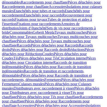
démontables
Raccordements pour chauffage
Pièces détachées pour
Raccordements pour chauffage
Accessoires
Isolations pour culasses
murales
Etanchéités pour tubes et raccords
Etanchéités pour
raccordements
Etanchéités pour raccords
Recouvrement pour
raccords
Fixations pour tuyaux
Tubes de protection et aides à
l'insertion
Fixations pour raccordements
Armoires de
distribution
Joints d’étanchéité
Sets de vis pour raccordements à
bride
Consommables
Geberit Mepla
Tuyaux multicouches
Pièces
détachées pour Tuyaux multicouches
Tuyaux multicouches pour
chauffage
Pièces détachées pour Tuyaux multicouches pour
chauffage
Raccords
Pièces détachées pour Raccords
Raccords
droits
Pièces détachées pour Raccords droits
Réductions
Pièces
détachées pour Réductions
Coudes
Pièces détachées pour
Coudes
Tés
Pièces détachées pour Tés
Circulation interne
Pièces
détachées pour Circulation interne
Raccords de transition
indémontables
Pièces détachées pour Raccords de transition
indémontables
Raccords de transition et raccordements,
démontables
Pièces détachées pour Raccords de transition et
raccordements, démontables
Fermetures
Pièces détachées pour
Fermetures
Culasses murales
Pièces détachées pour Culasses
murales
Distributeurs avec raccordement à visser
Pièces détachées
pour Distributeurs avec raccordement à visser
Tés pour
chauffage
Pièces détachées pour Tés pour chauffage
Raccordements
pour chauffage
Pièces détachées pour Raccordements pour
chauffage
Accessoires
Pièces détachées pour Accessoires
Isolations