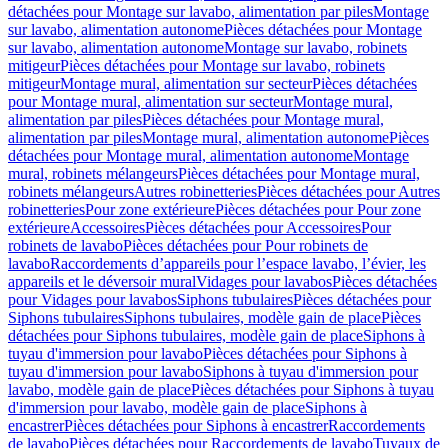
détachées pour Montage sur lavabo, alimentation par piles
Montage
sur lavabo, alimentation autonome
Pièces détachées pour Montage
sur lavabo, alimentation autonome
Montage sur lavabo, robinets
mitigeur
Pièces détachées pour Montage sur lavabo, robinets
mitigeur
Montage mural, alimentation sur secteur
Pièces détachées
pour Montage mural, alimentation sur secteur
Montage mural,
alimentation par piles
Pièces détachées pour Montage mural,
alimentation par piles
Montage mural, alimentation autonome
Pièces
détachées pour Montage mural, alimentation autonome
Montage
mural, robinets mélangeurs
Pièces détachées pour Montage mural,
robinets mélangeurs
Autres robinetteries
Pièces détachées pour Autres
robinetteries
Pour zone extérieure
Pièces détachées pour Pour zone
extérieure
Accessoires
Pièces détachées pour Accessoires
Pour
robinets de lavabo
Pièces détachées pour Pour robinets de
lavabo
Raccordements d’appareils pour l’espace lavabo, l’évier, les
appareils et le déversoir mural
Vidages pour lavabos
Pièces détachées
pour Vidages pour lavabos
Siphons tubulaires
Pièces détachées pour
Siphons tubulaires
Siphons tubulaires, modèle gain de place
Pièces
détachées pour Siphons tubulaires, modèle gain de place
Siphons à
tuyau d'immersion pour lavabo
Pièces détachées pour Siphons à
tuyau d'immersion pour lavabo
Siphons à tuyau d'immersion pour
lavabo, modèle gain de place
Pièces détachées pour Siphons à tuyau
d'immersion pour lavabo, modèle gain de place
Siphons à
encastrer
Pièces détachées pour Siphons à encastrer
Raccordements
de lavabo
Pièces détachées pour Raccordements de lavabo
Tuyaux de