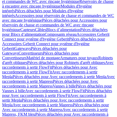
et commandes de WC avec rinçage hygiénique
Réservoirs de chasse
à encastrer avec rinçage hygiénique
Modules d'hygiène
intégrés
Pièces détachées pour Modules d'hygiène
intégrés
Accessoires pour réservoirs de chasse et commandes de WC
avec rinçage hygiénique
Pièces détachées pour Accessoires pour
réservoirs de chasse et commandes de WC avec rinçage
hygiénique
Capteurs
Câbles
Blocs d’alimentation
Pièces détachées
pour Blocs d’alimentation
Composants réseau
Accessoires Geberit
Connect pour système d'hygiène Geberit
Pièces détachées pour
Accessoires Geberit Connect pour système d'hygiène
Geberit
Gateways
Pièces détachées pour
Gateways
Convertisseurs
Pièces détachées pour
Convertisseurs
Matériel de montage
Armatures pour tuyaux
Robinets
d'arrêt obliques
Pièces détachées pour Robinets d'arrêt obliques
Avec
raccordements à sertir FlowFit
Pièces détachées pour Avec
raccordements à sertir FlowFit
Avec raccordements à sertir
Mepla
Pièces détachées pour Avec raccordements à sertir Mepla
Avec
raccordements à sertir Mapress
Pièces détachées pour Avec
raccordements à sertir Mapress
Vannes à bille
Pièces détachées pour
Vannes à bille
Avec raccordements à sertir FlowFit
Pièces détachées
pour Avec raccordements à sertir FlowFit
Avec raccordements à
sertir Mepla
Pièces détachées pour Avec raccordements à sertir
Mepla
Avec raccordements à sertir Mapress
Pièces détachées pour
Avec raccordements à sertir Mapress
Avec raccordements à sertir
Mapress, FKM bleu
Pièces détachées pour Avec raccordements à