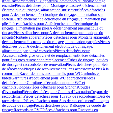
d'eau
Raccordements aux appareils
Commandes d'urinoir
Montage
encastré
Pièces détachées pour Montage encastré
A déclenchement
électronique du rinçage, alimentation sur secteur
Pièces détachées
pour A déclenchement électronique du rinçage, alimentation sur
secteur
A déclenchement électronique du rinçage, alimentation par
piles
Pièces détachées pour A déclenchement électronique du
rinçage, alimentation par piles
A déclenchement pneumatique du
rinçage
Pièces détachées pour A déclenchement pneumatique du
rinçage
Montage apparent
Pièces détachées pour Montage apparent
A
déclenchement électronique du rinçage, alimentation par piles
Pièces
détachées pour A déclenchement électronique du rinçage,
alimentation par piles
Accessoires
Pièces détachées pour
Accessoires
Sets gros œuvre et de remplacement
Pièces détachées
pour Sets gros œuvre et de remplacement
Tubes de rinçage, coudes
de rinçage et raccords
Sets de rénovation
Pièces détachées pour Sets
de rénovation
Plaques de recouvrement
Autres accessoires
Aides à la
commande
Raccordements aux appareils pour WC, urinoirs et
bidets
Garnitures d'écoulement pour WC et crachoirs
Pièces
détachées pour Garnitures d'écoulement pour WC et
crachoirs
Siphons
Pièces détachées pour Siphons
Coudes
d'évacuation
Pièces détachées pour Coudes d'évacuation
Tuyaux de
raccordement
Pièces détachées pour Tuyaux de raccordement
Sets de
raccordement
Pièces détachées pour Sets de raccordement
Rallonges
de coude de rinçage
Pièces détachées pour Rallonges de coude de
rinçage
Raccords en PVC
Pièces détachées pour Raccords en