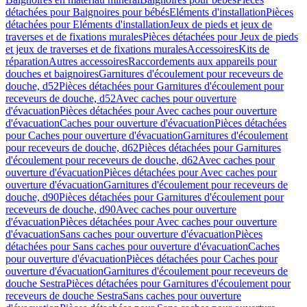
détachées pour Baignoires pour bébés
Eléments d'installation
Pièces
détachées pour Eléments d'installation
Jeux de pieds et jeux de
traverses et de fixations murales
Pièces détachées pour Jeux de pieds
et jeux de traverses et de fixations murales
Accessoires
Kits de
réparation
Autres accessoires
Raccordements aux appareils pour
douches et baignoires
Garnitures d'écoulement pour receveurs de
douche, d52
Pièces détachées pour Garnitures d'écoulement pour
receveurs de douche, d52
Avec caches pour ouverture
d'évacuation
Pièces détachées pour Avec caches pour ouverture
d'évacuation
Caches pour ouverture d'évacuation
Pièces détachées
pour Caches pour ouverture d'évacuation
Garnitures d'écoulement
pour receveurs de douche, d62
Pièces détachées pour Garnitures
d'écoulement pour receveurs de douche, d62
Avec caches pour
ouverture d'évacuation
Pièces détachées pour Avec caches pour
ouverture d'évacuation
Garnitures d'écoulement pour receveurs de
douche, d90
Pièces détachées pour Garnitures d'écoulement pour
receveurs de douche, d90
Avec caches pour ouverture
d'évacuation
Pièces détachées pour Avec caches pour ouverture
d'évacuation
Sans caches pour ouverture d'évacuation
Pièces
détachées pour Sans caches pour ouverture d'évacuation
Caches
pour ouverture d'évacuation
Pièces détachées pour Caches pour
ouverture d'évacuation
Garnitures d'écoulement pour receveurs de
douche Sestra
Pièces détachées pour Garnitures d'écoulement pour
receveurs de douche Sestra
Sans caches pour ouverture