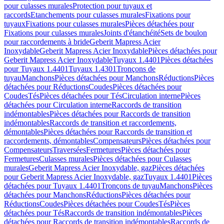
pour culasses murales
Protection pour tuyaux et
raccords
Etanchements pour culasses murales
Fixations pour
tuyaux
Fixations pour culasses murales
Pièces détachées pour
Fixations pour culasses murales
Joints d'étanchéité
Sets de boulon
pour raccordements à bride
Geberit Mapress Acier
Inoxydable
Geberit Mapress Acier Inoxydable
Pièces détachées pour
Geberit Mapress Acier Inoxydable
Tuyaux 1.4401
Pièces détachées
pour Tuyaux 1.4401
Tuyaux 1.4301
Tronçons de
tuyau
Manchons
Pièces détachées pour Manchons
Réductions
Pièces
détachées pour Réductions
Coudes
Pièces détachées pour
Coudes
Tés
Pièces détachées pour Tés
Circulation interne
Pièces
détachées pour Circulation interne
Raccords de transition
indémontables
Pièces détachées pour Raccords de transition
indémontables
Raccords de transition et raccordements,
démontables
Pièces détachées pour Raccords de transition et
raccordements, démontables
Compensateurs
Pièces détachées pour
Compensateurs
Traversées
Fermetures
Pièces détachées pour
Fermetures
Culasses murales
Pièces détachées pour Culasses
murales
Geberit Mapress Acier Inoxydable, gaz
Pièces détachées
pour Geberit Mapress Acier Inoxydable, gaz
Tuyaux 1.4401
Pièces
détachées pour Tuyaux 1.4401
Tronçons de tuyau
Manchons
Pièces
détachées pour Manchons
Réductions
Pièces détachées pour
Réductions
Coudes
Pièces détachées pour Coudes
Tés
Pièces
détachées pour Tés
Raccords de transition indémontables
Pièces
détachées pour Raccords de transition indémontables
Raccords de