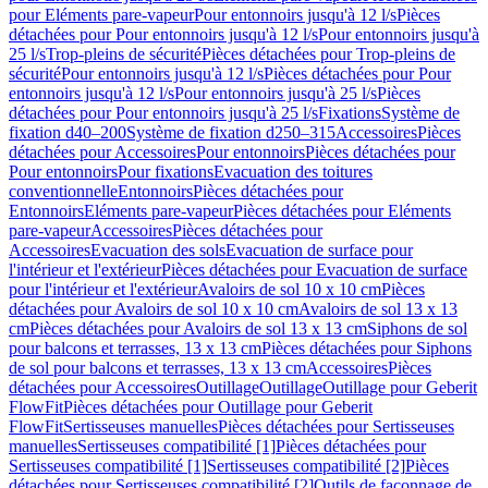
pour Eléments pare-vapeur
Pour entonnoirs jusqu'à 12 l/s
Pièces
détachées pour Pour entonnoirs jusqu'à 12 l/s
Pour entonnoirs jusqu'à
25 l/s
Trop-pleins de sécurité
Pièces détachées pour Trop-pleins de
sécurité
Pour entonnoirs jusqu'à 12 l/s
Pièces détachées pour Pour
entonnoirs jusqu'à 12 l/s
Pour entonnoirs jusqu'à 25 l/s
Pièces
détachées pour Pour entonnoirs jusqu'à 25 l/s
Fixations
Système de
fixation d40–200
Système de fixation d250–315
Accessoires
Pièces
détachées pour Accessoires
Pour entonnoirs
Pièces détachées pour
Pour entonnoirs
Pour fixations
Evacuation des toitures
conventionnelle
Entonnoirs
Pièces détachées pour
Entonnoirs
Eléments pare-vapeur
Pièces détachées pour Eléments
pare-vapeur
Accessoires
Pièces détachées pour
Accessoires
Evacuation des sols
Evacuation de surface pour
l'intérieur et l'extérieur
Pièces détachées pour Evacuation de surface
pour l'intérieur et l'extérieur
Avaloirs de sol 10 x 10 cm
Pièces
détachées pour Avaloirs de sol 10 x 10 cm
Avaloirs de sol 13 x 13
cm
Pièces détachées pour Avaloirs de sol 13 x 13 cm
Siphons de sol
pour balcons et terrasses, 13 x 13 cm
Pièces détachées pour Siphons
de sol pour balcons et terrasses, 13 x 13 cm
Accessoires
Pièces
détachées pour Accessoires
Outillage
Outillage
Outillage pour Geberit
FlowFit
Pièces détachées pour Outillage pour Geberit
FlowFit
Sertisseuses manuelles
Pièces détachées pour Sertisseuses
manuelles
Sertisseuses compatibilité [1]
Pièces détachées pour
Sertisseuses compatibilité [1]
Sertisseuses compatibilité [2]
Pièces
détachées pour Sertisseuses compatibilité [2]
Outils de façonnage de