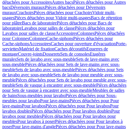
détachées pour Accessoires
Autres bacs
Pièces détachées pour Autres
bacs
Déversoirs muraux
Pièces détachées pour Déversoirs
muraux
Crachoirs
Pièces détachées pour Crachoirs
Vidoir multi-
usages
Pièces détachées pour Vidoir multi-usages
Bacs de rétention
pour plâtre
Bacs de laboratoire
Pièces détachées pour Bacs de
laboratoire
Lavabos pour salles de classe
Pièces détachées pour
Lavabos pour salles de classe
Accessoires
Colonnes
Pièces détachées
pour Colonnes
Colonnes
Cache-siphons
Pièces détachées pour
Cache-siphons
Accessoires
Caches pour ouverture d'évacuation
Porte-
serviettes
Matériel de fixation
Caches décoratifs
Equerres de
montage
Couvre-joints
Dosserets
Sets de consoles
Etagères
murales
Sets de lavabo avec sous-meuble
Sets de lave-mains avec
sous-meuble
Pièces détachées pour Sets de lave-mains avec sous-
meuble
Sets de lavabo avec sous-meuble
Pièces détachées pour Sets
de lavabo avec sous-meuble
Sets de lavabo pour meuble avec sous-
meuble
Pièces détachées pour Sets de lavabo pour meuble avec sous-
meuble
Sets de vasque à encastrer avec sous-meuble
Pièces détachées
pour Sets de vasque à encastrer avec sous-meuble
Meubles de salles
de bains
Sous-meubles pour lavabo
Pièces détachées pour Sous-
meubles pour lavabo
Pour lave-mains
Pièces détachées pour Pour
lave-mains
Pour lavabos
Pièces détachées pour Pour lavabos
Pour
lavabos doubles
Pièces détachées pour Pour lavabos doubles
Pour
lavabos pour meubles
Pièces détachées pour Pour lavabos pour
meubles
Pour lavabos à poser
Pièces détachées pour Pour lavabos à
poser
Pour lave-mains d'angle
Pièces détachées pour Pour lave-mains