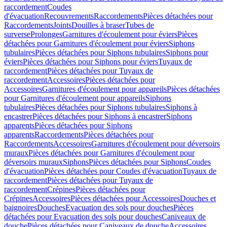
raccordement
Coudes
d'évacuation
Recouvrements
Raccordements
Pièces détachées pour
Raccordements
Joints
Douilles à braser
Tubes de
surverse
Prolonges
Garnitures d'écoulement pour éviers
Pièces
détachées pour Garnitures d'écoulement pour éviers
Siphons
tubulaires
Pièces détachées pour Siphons tubulaires
Siphons pour
éviers
Pièces détachées pour Siphons pour éviers
Tuyaux de
raccordement
Pièces détachées pour Tuyaux de
raccordement
Accessoires
Pièces détachées pour
Accessoires
Garnitures d'écoulement pour appareils
Pièces détachées
pour Garnitures d'écoulement pour appareils
Siphons
tubulaires
Pièces détachées pour Siphons tubulaires
Siphons à
encastrer
Pièces détachées pour Siphons à encastrer
Siphons
apparents
Pièces détachées pour Siphons
apparents
Raccordements
Pièces détachées pour
Raccordements
Accessoires
Garnitures d'écoulement pour déversoirs
muraux
Pièces détachées pour Garnitures d'écoulement pour
déversoirs muraux
Siphons
Pièces détachées pour Siphons
Coudes
d'évacuation
Pièces détachées pour Coudes d'évacuation
Tuyaux de
raccordement
Pièces détachées pour Tuyaux de
raccordement
Crépines
Pièces détachées pour
Crépines
Accessoires
Pièces détachées pour Accessoires
Douches et
baignoires
Douches
Evacuation des sols pour douches
Pièces
détachées pour Evacuation des sols pour douches
Caniveaux de
douche
Pièces détachées pour Caniveaux de douche
Accessoires