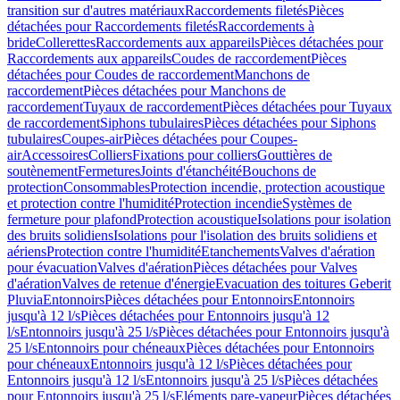
transition sur d'autres matériaux
Raccordements filetés
Pièces
détachées pour Raccordements filetés
Raccordements à
bride
Collerettes
Raccordements aux appareils
Pièces détachées pour
Raccordements aux appareils
Coudes de raccordement
Pièces
détachées pour Coudes de raccordement
Manchons de
raccordement
Pièces détachées pour Manchons de
raccordement
Tuyaux de raccordement
Pièces détachées pour Tuyaux
de raccordement
Siphons tubulaires
Pièces détachées pour Siphons
tubulaires
Coupes-air
Pièces détachées pour Coupes-
air
Accessoires
Colliers
Fixations pour colliers
Gouttières de
soutènement
Fermetures
Joints d'étanchéité
Bouchons de
protection
Consommables
Protection incendie, protection acoustique
et protection contre l'humidité
Protection incendie
Systèmes de
fermeture pour plafond
Protection acoustique
Isolations pour isolation
des bruits solidiens
Isolations pour l'isolation des bruits solidiens et
aériens
Protection contre l'humidité
Etanchements
Valves d'aération
pour évacuation
Valves d'aération
Pièces détachées pour Valves
d'aération
Valves de retenue d'énergie
Evacuation des toitures Geberit
Pluvia
Entonnoirs
Pièces détachées pour Entonnoirs
Entonnoirs
jusqu'à 12 l/s
Pièces détachées pour Entonnoirs jusqu'à 12
l/s
Entonnoirs jusqu'à 25 l/s
Pièces détachées pour Entonnoirs jusqu'à
25 l/s
Entonnoirs pour chéneaux
Pièces détachées pour Entonnoirs
pour chéneaux
Entonnoirs jusqu'à 12 l/s
Pièces détachées pour
Entonnoirs jusqu'à 12 l/s
Entonnoirs jusqu'à 25 l/s
Pièces détachées
pour Entonnoirs jusqu'à 25 l/s
Eléments pare-vapeur
Pièces détachées