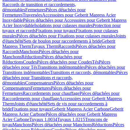
Raccords de transition et raccordements,
démontables
Fermetures
Pièces détachées pour
Fermetures
Traversées
Accessoires pour Geberit Mapress Acier
Inoxydable
Pièces détachées pour Accessoires pour Geberit Mapress
Acier Inoxydable
Isolations pour culasses murales
Protection pour
tuyaux et raccords
Fixations pour tuyaux
Fixations pour culasses
murales
Pièces détachées pour Fixations pour culasses murales
Joints
d'étanchéité
Sets de boulon pour raccordements à bride
Geberit
Mapress Therm
Tuyaux Therm
Raccords
Pièces détachées pour
Raccords
Manchons
Pièces détachées pour
Manchons
Réductions
Pièces détachées pour
Réductions
Coudes
Pièces détachées pour Coudes
Tés
Pièces
détachées pour Tés
Transitions indémontables
Pièces détachées pour
Transitions indémontables
Transitions et raccords, démontables
Pièces
détachées pour Transitions et raccords,
démontables
Compensateurs
Pièces détachées pour
Compensateurs
Fermetures
Pièces détachées pour
Fermetures
Raccordements pour chauffage
Pièces détachées pour
Raccordements pour chauffage
Accessoires pour Geberit Mapress
Therm
Joints d'étanchéité
Sets de vis pour raccordements à
bride
Fixations pour tuyaux
Geberit Mapress Acier Carbone
Geberit
Mapress Acier Carbone
Pièces détachées pour Geberit Mapress
Acier Carbone
Tuyaux 1.0034
Tuyaux 1.0215
Tronçons de
tuyau
Manchons
Pièces détachées pour Manchons
Réductions
Pièces
détachées pour Réductions
Coudes
Pièces détachées pour