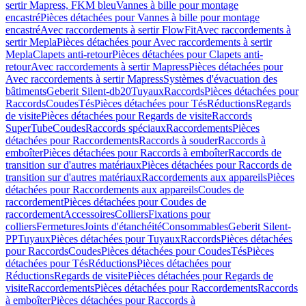
sertir Mapress, FKM bleu
Vannes à bille pour montage
encastré
Pièces détachées pour Vannes à bille pour montage
encastré
Avec raccordements à sertir FlowFit
Avec raccordements à
sertir Mepla
Pièces détachées pour Avec raccordements à sertir
Mepla
Clapets anti-retour
Pièces détachées pour Clapets anti-
retour
Avec raccordements à sertir Mapress
Pièces détachées pour
Avec raccordements à sertir Mapress
Systèmes d'évacuation des
bâtiments
Geberit Silent-db20
Tuyaux
Raccords
Pièces détachées pour
Raccords
Coudes
Tés
Pièces détachées pour Tés
Réductions
Regards
de visite
Pièces détachées pour Regards de visite
Raccords
SuperTube
Coudes
Raccords spéciaux
Raccordements
Pièces
détachées pour Raccordements
Raccords à souder
Raccords à
emboîter
Pièces détachées pour Raccords à emboîter
Raccords de
transition sur d'autres matériaux
Pièces détachées pour Raccords de
transition sur d'autres matériaux
Raccordements aux appareils
Pièces
détachées pour Raccordements aux appareils
Coudes de
raccordement
Pièces détachées pour Coudes de
raccordement
Accessoires
Colliers
Fixations pour
colliers
Fermetures
Joints d'étanchéité
Consommables
Geberit Silent-
PP
Tuyaux
Pièces détachées pour Tuyaux
Raccords
Pièces détachées
pour Raccords
Coudes
Pièces détachées pour Coudes
Tés
Pièces
détachées pour Tés
Réductions
Pièces détachées pour
Réductions
Regards de visite
Pièces détachées pour Regards de
visite
Raccordements
Pièces détachées pour Raccordements
Raccords
à emboîter
Pièces détachées pour Raccords à