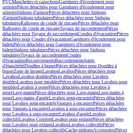
PVC
Manchettes et capuchons
Garnitures d'écoulement pour
urinoirs
Pièces détachées pour Garnitures d'écoulement pour
urinoirs
Siphons d'urinoir
Pièces détachées pour Siphons
d'urinoir
Siphons tubulaires
Pièces détachées pour Siphons
tubulaires
Rallonges de coude de rinçage
Pièces détachées pour
Rallonges de coude de rinçage
Tuyaux de raccordement
Pièces
détachées pour Tuyaux de raccordement
Coudes d'évacuation
Pièces
détachées pour Coudes d'évacuation
Garnitures d'écoulement pour
bidets
Pièces détachées pour Garnitures d'écoulement pour
bidets
Siphons tubulaires
Pièces détachées pour Siphons
tubulaires
Tuyaux de raccordement
Coudes
d'évacuation
Recouvrements
Raccordements
Joints
d'étanchéité
Douilles à braser
Pièces détachées pour Douilles à
braser
Zone de lavage
Lavabos
Lavabos
Pièces détachées pour
Lavabos
Lavabos doubles
Pièces détachées pour Lavabos
doubles
Lavabos pour meubles
Pièces détachées pour Lavabos pour
meubles
Lavabos à poser
Pièces détachées pour Lavabos à
poser
Lave-mains
Pièces détachées pour Lave-mains
Lave-mains à
poser
Lave-mains d'angle
Lavabos semi-encastrés
Pièces détachées
pour Lavabos semi-encastrés
Vasques à encastrer
Pièces détachées
pour Vasques à encastrer
Lavabos à sous-encastrer
Pièces détachées
pour Lavabos à sous-encastrer
Lavabos d'angle
Lavabos
collectifs
Lavabos Comfort
Lavabos pour enfants
Pièces détachées
pour Lavabos pour enfants
Lavabos
Lavabos collectifs
Pièces
détachées pour Lavabos collectifs
Cache-siphons
Accessoires
Pièces