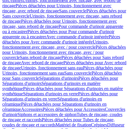
sol
Urinoirs
Urinoirs, fonctionnement avec rinçage, avec rebord de
rinçage
Pièces détachées pour Urinoirs, fonctionnement avec
rinçage, avec rebord de rinçage
Sans couvercle
Pièces détachées pour
Sans couvercle
Urinoirs, fonctionnement avec rinçage, sans rebord
de rinçage
Pièces détachées pour Urinoirs, fonctionnement avec
rinçage, sans rebord de rinçage
Pour commande d'urinoir apparente
ou à encastrer
Pièces détachées pour Pour commande d'urinoir
apparente ou à encastrer
Avec commande d'urinoir intégrée
Pièces
détachées pour Avec commande d'urinoir intégrée
Urinoirs,
fonctionnement avec rinçage, avec / pour couvercle
Pièces détachées
pour Urinoirs, fonctionnement avec rinçage, avec / pour
couvercle
Sans rebord de rinçage
Pièces détachées pour Sans rebord
de rinçage
Avec rebord de rinçage
Pièces détachées pour Avec rebord
de rinçage
Urinoirs, fonctionnement sans eau
Pièces détachées pour
Urinoirs, fonctionnement sans eau
Sans couvercle
Pièces détachées
pour Sans couvercle
Séparations d'urinoirs
Pièces détachées pour
Séparations d'urinoirs
Séparations d'urinoirs en matière
synthétique
Pièces détachées pour Séparations d'urinoirs en matière
synthétique
Séparations d'urinoirs en verre
Pièces détachées pour
Séparations d'urinoirs en verre
Séparations d'urinoirs en
céramique
Pièces détachées pour Séparations d'urinoirs en
céramique
Accessoires
Pièces détachées pour Accessoires
Couvercles
d'urinoir
Siphons et accessoires de siphon
Tubes de rinçage, coudes
de rinçage et raccords
Pièces détachées pour Tubes de rinçage,
coudes de rinçage et raccords
Matériel de fixation
Crépines
Diffuseur