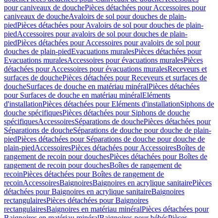
pour caniveaux de douche
Pièces détachées pour Accessoires pour
caniveaux de douche
Avaloirs de sol pour douches de plain-
pied
Pièces détachées pour Avaloirs de sol pour douches de plain-
pied
Accessoires pour avaloirs de sol pour douches de plain-
pied
Pièces détachées pour Accessoires pour avaloirs de sol pour
douches de plain-pied
Evacuations murales
Pièces détachées pour
Evacuations murales
Accessoires pour évacuations murales
Pièces
détachées pour Accessoires pour évacuations murales
Receveurs et
surfaces de douche
Pièces détachées pour Receveurs et surfaces de
douche
Surfaces de douche en matériau minéral
Pièces détachées
pour Surfaces de douche en matériau minéral
Eléments
d'installation
Pièces détachées pour Eléments d'installation
Siphons de
douche spécifiques
Pièces détachées pour Siphons de douche
spécifiques
Accessoires
Séparations de douche
Pièces détachées pour
Séparations de douche
Séparations de douche pour douche de plain-
pied
Pièces détachées pour Séparations de douche pour douche de
plain-pied
Accessoires
Pièces détachées pour Accessoires
Boîtes de
rangement de recoin pour douches
Pièces détachées pour Boîtes de
rangement de recoin pour douches
Boîtes de rangement de
recoin
Pièces détachées pour Boîtes de rangement de
recoin
Accessoires
Baignoires
Baignoires en acrylique sanitaire
Pièces
détachées pour Baignoires en acrylique sanitaire
Baignoires
rectangulaires
Pièces détachées pour Baignoires
rectangulaires
Baignoires en matériau minéral
Pièces détachées pour
Baignoires en matériau minéral
Baignoires pour bébés
Pièces