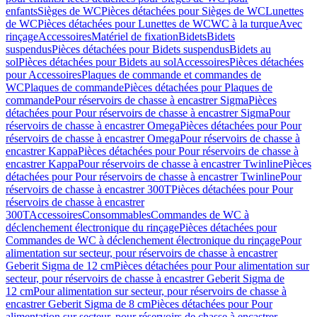
enfants
Sièges de WC
Pièces détachées pour Sièges de WC
Lunettes
de WC
Pièces détachées pour Lunettes de WC
WC à la turque
Avec
rinçage
Accessoires
Matériel de fixation
Bidets
Bidets
suspendus
Pièces détachées pour Bidets suspendus
Bidets au
sol
Pièces détachées pour Bidets au sol
Accessoires
Pièces détachées
pour Accessoires
Plaques de commande et commandes de
WC
Plaques de commande
Pièces détachées pour Plaques de
commande
Pour réservoirs de chasse à encastrer Sigma
Pièces
détachées pour Pour réservoirs de chasse à encastrer Sigma
Pour
réservoirs de chasse à encastrer Omega
Pièces détachées pour Pour
réservoirs de chasse à encastrer Omega
Pour réservoirs de chasse à
encastrer Kappa
Pièces détachées pour Pour réservoirs de chasse à
encastrer Kappa
Pour réservoirs de chasse à encastrer Twinline
Pièces
détachées pour Pour réservoirs de chasse à encastrer Twinline
Pour
réservoirs de chasse à encastrer 300T
Pièces détachées pour Pour
réservoirs de chasse à encastrer
300T
Accessoires
Consommables
Commandes de WC à
déclenchement électronique du rinçage
Pièces détachées pour
Commandes de WC à déclenchement électronique du rinçage
Pour
alimentation sur secteur, pour réservoirs de chasse à encastrer
Geberit Sigma de 12 cm
Pièces détachées pour Pour alimentation sur
secteur, pour réservoirs de chasse à encastrer Geberit Sigma de
12 cm
Pour alimentation sur secteur, pour réservoirs de chasse à
encastrer Geberit Sigma de 8 cm
Pièces détachées pour Pour
alimentation sur secteur, pour réservoirs de chasse à encastrer