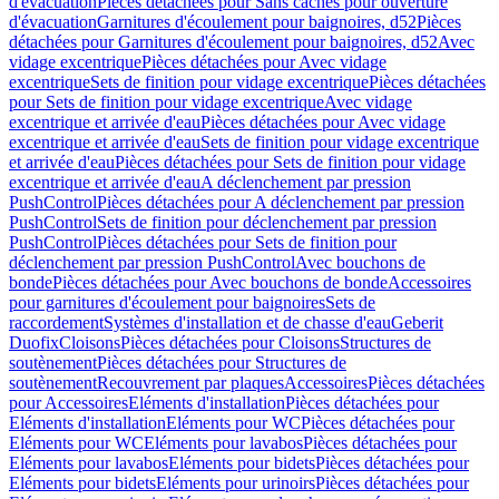
d'évacuation
Pièces détachées pour Sans caches pour ouverture
d'évacuation
Garnitures d'écoulement pour baignoires, d52
Pièces
détachées pour Garnitures d'écoulement pour baignoires, d52
Avec
vidage excentrique
Pièces détachées pour Avec vidage
excentrique
Sets de finition pour vidage excentrique
Pièces détachées
pour Sets de finition pour vidage excentrique
Avec vidage
excentrique et arrivée d'eau
Pièces détachées pour Avec vidage
excentrique et arrivée d'eau
Sets de finition pour vidage excentrique
et arrivée d'eau
Pièces détachées pour Sets de finition pour vidage
excentrique et arrivée d'eau
A déclenchement par pression
PushControl
Pièces détachées pour A déclenchement par pression
PushControl
Sets de finition pour déclenchement par pression
PushControl
Pièces détachées pour Sets de finition pour
déclenchement par pression PushControl
Avec bouchons de
bonde
Pièces détachées pour Avec bouchons de bonde
Accessoires
pour garnitures d'écoulement pour baignoires
Sets de
raccordement
Systèmes d'installation et de chasse d'eau
Geberit
Duofix
Cloisons
Pièces détachées pour Cloisons
Structures de
soutènement
Pièces détachées pour Structures de
soutènement
Recouvrement par plaques
Accessoires
Pièces détachées
pour Accessoires
Eléments d'installation
Pièces détachées pour
Eléments d'installation
Eléments pour WC
Pièces détachées pour
Eléments pour WC
Eléments pour lavabos
Pièces détachées pour
Eléments pour lavabos
Eléments pour bidets
Pièces détachées pour
Eléments pour bidets
Eléments pour urinoirs
Pièces détachées pour