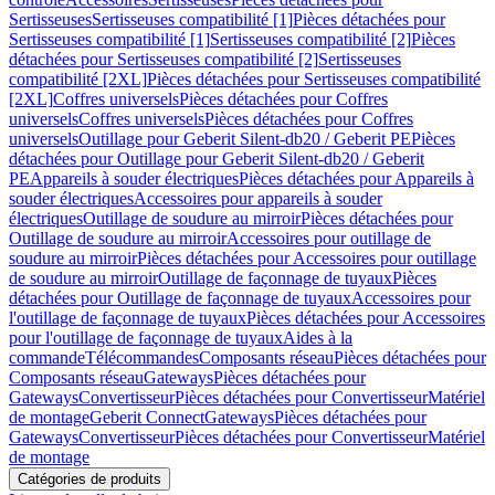
Sertisseuses
Sertisseuses compatibilité [1]
Pièces détachées pour
Sertisseuses compatibilité [1]
Sertisseuses compatibilité [2]
Pièces
détachées pour Sertisseuses compatibilité [2]
Sertisseuses
compatibilité [2XL]
Pièces détachées pour Sertisseuses compatibilité
[2XL]
Coffres universels
Pièces détachées pour Coffres
universels
Coffres universels
Pièces détachées pour Coffres
universels
Outillage pour Geberit Silent-db20 / Geberit PE
Pièces
détachées pour Outillage pour Geberit Silent-db20 / Geberit
PE
Appareils à souder électriques
Pièces détachées pour Appareils à
souder électriques
Accessoires pour appareils à souder
électriques
Outillage de soudure au mirroir
Pièces détachées pour
Outillage de soudure au mirroir
Accessoires pour outillage de
soudure au mirroir
Pièces détachées pour Accessoires pour outillage
de soudure au mirroir
Outillage de façonnage de tuyaux
Pièces
détachées pour Outillage de façonnage de tuyaux
Accessoires pour
l'outillage de façonnage de tuyaux
Pièces détachées pour Accessoires
pour l'outillage de façonnage de tuyaux
Aides à la
commande
Télécommandes
Composants réseau
Pièces détachées pour
Composants réseau
Gateways
Pièces détachées pour
Gateways
Convertisseur
Pièces détachées pour Convertisseur
Matériel
de montage
Geberit Connect
Gateways
Pièces détachées pour
Gateways
Convertisseur
Pièces détachées pour Convertisseur
Matériel
de montage
Catégories de produits