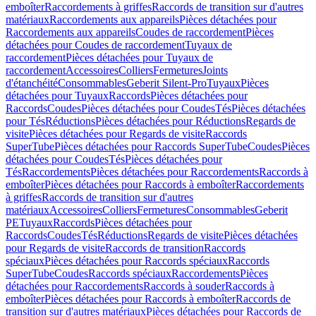
emboîter
Raccordements à griffes
Raccords de transition sur d'autres
matériaux
Raccordements aux appareils
Pièces détachées pour
Raccordements aux appareils
Coudes de raccordement
Pièces
détachées pour Coudes de raccordement
Tuyaux de
raccordement
Pièces détachées pour Tuyaux de
raccordement
Accessoires
Colliers
Fermetures
Joints
d'étanchéité
Consommables
Geberit Silent-Pro
Tuyaux
Pièces
détachées pour Tuyaux
Raccords
Pièces détachées pour
Raccords
Coudes
Pièces détachées pour Coudes
Tés
Pièces détachées
pour Tés
Réductions
Pièces détachées pour Réductions
Regards de
visite
Pièces détachées pour Regards de visite
Raccords
SuperTube
Pièces détachées pour Raccords SuperTube
Coudes
Pièces
détachées pour Coudes
Tés
Pièces détachées pour
Tés
Raccordements
Pièces détachées pour Raccordements
Raccords à
emboîter
Pièces détachées pour Raccords à emboîter
Raccordements
à griffes
Raccords de transition sur d'autres
matériaux
Accessoires
Colliers
Fermetures
Consommables
Geberit
PE
Tuyaux
Raccords
Pièces détachées pour
Raccords
Coudes
Tés
Réductions
Regards de visite
Pièces détachées
pour Regards de visite
Raccords de transition
Raccords
spéciaux
Pièces détachées pour Raccords spéciaux
Raccords
SuperTube
Coudes
Raccords spéciaux
Raccordements
Pièces
détachées pour Raccordements
Raccords à souder
Raccords à
emboîter
Pièces détachées pour Raccords à emboîter
Raccords de
transition sur d'autres matériaux
Pièces détachées pour Raccords de