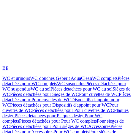
BE
WC et urinoirs
WC-douches Geberit AquaClean
WC complets
Pièces
détachées pour WC complets
WC suspendus
Pièces détachées pour
WC suspendus
WC au sol
Pièces détachées pour WC au sol
Sièges de
WC
Pièces détachées pour Sièges de WC
Pour cuvettes de WC
Pièces
détachées pour Pour cuvettes de WC
Dispositifs d'appoint pour
WC
Pièces détachées pour Dispositifs d'appoint pour WC
Pour
cuvettes de WC
Pièces détachées pour Pour cuvettes de WC
Plaques
design
Pièces détachées pour Plaques design
Pour WC
complets
Pièces détachées pour Pour WC complets
Pour sièges de
WC
Pièces détachées pour Pour sièges de WC
Accessoires
Pièces
détachées pour Accessoires
Pour WC complets
Pour sièges de