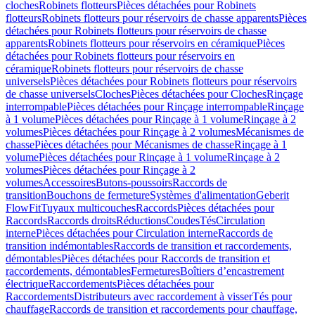
cloches
Robinets flotteurs
Pièces détachées pour Robinets
flotteurs
Robinets flotteurs pour réservoirs de chasse apparents
Pièces
détachées pour Robinets flotteurs pour réservoirs de chasse
apparents
Robinets flotteurs pour réservoirs en céramique
Pièces
détachées pour Robinets flotteurs pour réservoirs en
céramique
Robinets flotteurs pour réservoirs de chasse
universels
Pièces détachées pour Robinets flotteurs pour réservoirs
de chasse universels
Cloches
Pièces détachées pour Cloches
Rinçage
interrompable
Pièces détachées pour Rinçage interrompable
Rinçage
à 1 volume
Pièces détachées pour Rinçage à 1 volume
Rinçage à 2
volumes
Pièces détachées pour Rinçage à 2 volumes
Mécanismes de
chasse
Pièces détachées pour Mécanismes de chasse
Rinçage à 1
volume
Pièces détachées pour Rinçage à 1 volume
Rinçage à 2
volumes
Pièces détachées pour Rinçage à 2
volumes
Accessoires
Butons-poussoirs
Raccords de
transition
Bouchons de fermeture
Systèmes d'alimentation
Geberit
FlowFit
Tuyaux multicouches
Raccords
Pièces détachées pour
Raccords
Raccords droits
Réductions
Coudes
Tés
Circulation
interne
Pièces détachées pour Circulation interne
Raccords de
transition indémontables
Raccords de transition et raccordements,
démontables
Pièces détachées pour Raccords de transition et
raccordements, démontables
Fermetures
Boîtiers d’encastrement
électrique
Raccordements
Pièces détachées pour
Raccordements
Distributeurs avec raccordement à visser
Tés pour
chauffage
Raccords de transition et raccordements pour chauffage,