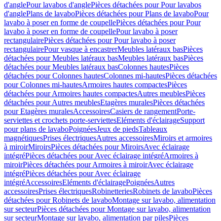
d'angle
Pour lavabos d'angle
Pièces détachées pour Pour lavabos
d'angle
Plans de lavabo
Pièces détachées pour Plans de lavabo
Pour
lavabo à poser en forme de coupelle
Pièces détachées pour Pour
lavabo à poser en forme de coupelle
Pour lavabo à poser
rectangulaire
Pièces détachées pour Pour lavabo à poser
rectangulaire
Pour vasque à encastrer
Meubles latéraux bas
Pièces
détachées pour Meubles latéraux bas
Meubles latéraux bas
Pièces
détachées pour Meubles latéraux bas
Colonnes hautes
Pièces
détachées pour Colonnes hautes
Colonnes mi-hautes
Pièces détachées
pour Colonnes mi-hautes
Armoires hautes compactes
Pièces
détachées pour Armoires hautes compactes
Autres meubles
Pièces
détachées pour Autres meubles
Etagères murales
Pièces détachées
pour Etagères murales
Accessoires
Casiers de rangement
Porte-
serviettes et crochets porte-serviettes
Eléments d'éclairage
Support
pour plans de lavabo
Poignées
Jeux de pieds
Tableaux
magnétiques
Prises électriques
Autres accessoires
Miroirs et armoires
à miroir
Miroirs
Pièces détachées pour Miroirs
Avec éclairage
intégré
Pièces détachées pour Avec éclairage intégré
Armoires à
miroir
Pièces détachées pour Armoires à miroir
Avec éclairage
intégré
Pièces détachées pour Avec éclairage
intégré
Accessoires
Eléments d'éclairage
Poignées
Autres
accessoires
Prises électriques
Robinetteries
Robinets de lavabo
Pièces
détachées pour Robinets de lavabo
Montage sur lavabo, alimentation
sur secteur
Pièces détachées pour Montage sur lavabo, alimentation
sur secteur
Montage sur lavabo, alimentation par piles
Pièces