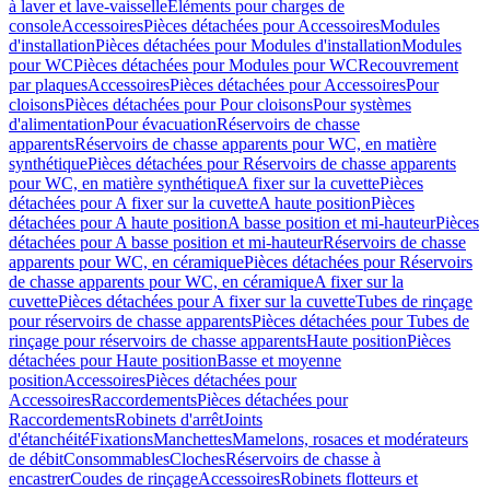
à laver et lave-vaisselle
Eléments pour charges de
console
Accessoires
Pièces détachées pour Accessoires
Modules
d'installation
Pièces détachées pour Modules d'installation
Modules
pour WC
Pièces détachées pour Modules pour WC
Recouvrement
par plaques
Accessoires
Pièces détachées pour Accessoires
Pour
cloisons
Pièces détachées pour Pour cloisons
Pour systèmes
d'alimentation
Pour évacuation
Réservoirs de chasse
apparents
Réservoirs de chasse apparents pour WC, en matière
synthétique
Pièces détachées pour Réservoirs de chasse apparents
pour WC, en matière synthétique
A fixer sur la cuvette
Pièces
détachées pour A fixer sur la cuvette
A haute position
Pièces
détachées pour A haute position
A basse position et mi-hauteur
Pièces
détachées pour A basse position et mi-hauteur
Réservoirs de chasse
apparents pour WC, en céramique
Pièces détachées pour Réservoirs
de chasse apparents pour WC, en céramique
A fixer sur la
cuvette
Pièces détachées pour A fixer sur la cuvette
Tubes de rinçage
pour réservoirs de chasse apparents
Pièces détachées pour Tubes de
rinçage pour réservoirs de chasse apparents
Haute position
Pièces
détachées pour Haute position
Basse et moyenne
position
Accessoires
Pièces détachées pour
Accessoires
Raccordements
Pièces détachées pour
Raccordements
Robinets d'arrêt
Joints
d'étanchéité
Fixations
Manchettes
Mamelons, rosaces et modérateurs
de débit
Consommables
Cloches
Réservoirs de chasse à
encastrer
Coudes de rinçage
Accessoires
Robinets flotteurs et