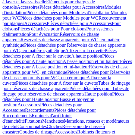
à laver et lave-vaisselle
Eléments pour charges de
console
Accessoires
Pièces détachées pour Accessoires
Modules
d'installation
Pièces détachées pour Modules d'installation
Modules
pour WC
Pièces détachées pour Modules pour WC
Recouvrement
par plaques
Accessoires
Pièces détachées pour Accessoires
Pour
cloisons
Pièces détachées pour Pour cloisons
Pour systèmes
d'alimentation
Pour évacuation
Réservoirs de chasse
apparents
Réservoirs de chasse apparents pour WC, en matière
synthétique
Pièces détachées pour Réservoirs de chasse apparents
pour WC, en matière synthétique
A fixer sur la cuvette
Pièces
détachées pour A fixer sur la cuvette
A haute position
Pièces
détachées pour A haute position
A basse position et mi-hauteur
Pièces
détachées pour A basse position et mi-hauteur
Réservoirs de chasse
apparents pour WC, en céramique
Pièces détachées pour Réservoirs
de chasse apparents pour WC, en céramique
A fixer sur la
cuvette
Pièces détachées pour A fixer sur la cuvette
Tubes de rinçage
pour réservoirs de chasse apparents
Pièces détachées pour Tubes de
rinçage pour réservoirs de chasse apparents
Haute position
Pièces
détachées pour Haute position
Basse et moyenne
position
Accessoires
Pièces détachées pour
Accessoires
Raccordements
Pièces détachées pour
Raccordements
Robinets d'arrêt
Joints
d'étanchéité
Fixations
Manchettes
Mamelons, rosaces et modérateurs
de débit
Consommables
Cloches
Réservoirs de chasse à
encastrer
Coudes de rinçage
Accessoires
Robinets flotteurs et