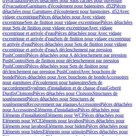
d'évacuation
Pièces détachées pour Sans caches pour ouverture
d'évacuation
Garnitures d'écoulement pour baignoires, d52
Pièces
détachées pour Garnitures d'écoulement pour baignoires, d52
Avec
vidage excentrique
Pièces détachées pour Avec vidage
excentrique
Sets de finition pour vidage excentrique
Pièces détachées
pour Sets de finition pour vidage excentrique
Avec vidage
excentrique et arrivée d'eau
Pièces détachées pour Avec vidage
excentrique et arrivée d'eau
Sets de finition pour vidage excentrique
et arrivée d'eau
Pièces détachées pour Sets de finition pour vidage
excentrique et arrivée d'eau
A déclenchement par pression
PushControl
Pièces détachées pour A déclenchement par pression
PushControl
Sets de finition pour déclenchement par pression
PushControl
Pièces détachées pour Sets de finition pour
déclenchement par pression PushControl
Avec bouchons de
bonde
Pièces détachées pour Avec bouchons de bonde
Accessoires
pour garnitures d'écoulement pour baignoires
Sets de
raccordement
Systèmes d'installation et de chasse d'eau
Geberit
Duofix
Cloisons
Pièces détachées pour Cloisons
Structures de
soutènement
Pièces détachées pour Structures de
soutènement
Recouvrement par plaques
Accessoires
Pièces détachées
pour Accessoires
Eléments d'installation
Pièces détachées pour
Eléments d'installation
Eléments pour WC
Pièces détachées pour
Eléments pour WC
Eléments pour lavabos
Pièces détachées pour
Eléments pour lavabos
Eléments pour bidets
Pièces détachées pour
Eléments pour bidets
Eléments pour urinoirs
Pièces détachées pour