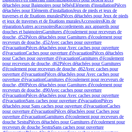
détachées pour Baignoires pour bébés
Eléments d'installation
Pièces
détachées pour Eléments d'installation
Jeux de pieds et jeux de
traverses et de fixations murales
Pièces détachées pour Jeux de pieds
et jeux de traverses et de fixations murales
Accessoires
Kits de
réparation
Autres accessoires
Raccordements aux appareils pour
douches et baignoires
Garnitures d'écoulement pour receveurs de
douche, d52
Pièces détachées pour Garnitures d'écoulement pour
receveurs de douche, d52
Avec caches pour ouverture
d'évacuation
Pièces détachées pour Avec caches pour ouverture
d'évacuation
Caches pour ouverture d'évacuation
Pièces détachées
pour Caches pour ouverture d'évacuation
Garnitures d'écoulement
pour receveurs de douche, d62
Pièces détachées pour Garnitures
d'écoulement pour receveurs de douche, d62
Avec caches pour
ouverture d'évacuation
Pièces détachées pour Avec caches pour
ouverture d'évacuation
Garnitures d'écoulement pour receveurs de
douche, d90
Pièces détachées pour Garnitures d'écoulement pour
receveurs de douche, d90
Avec caches pour ouverture
d'évacuation
Pièces détachées pour Avec caches pour ouverture
d'évacuation
Sans caches pour ouverture d'évacuation
Pièces
détachées pour Sans caches pour ouverture d'évacuation
Caches
pour ouverture d'évacuation
Pièces détachées pour Caches pour
ouverture d'évacuation
Garnitures d'écoulement pour receveurs de
douche Sestra
Pièces détachées pour Garnitures d'écoulement pour
receveurs de douche Sestra
Sans caches pour ouverture