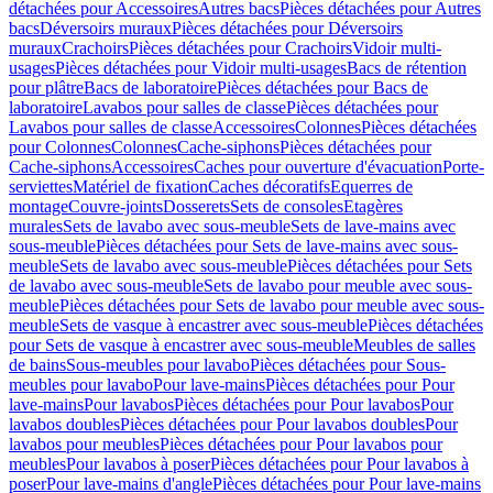
détachées pour Accessoires
Autres bacs
Pièces détachées pour Autres
bacs
Déversoirs muraux
Pièces détachées pour Déversoirs
muraux
Crachoirs
Pièces détachées pour Crachoirs
Vidoir multi-
usages
Pièces détachées pour Vidoir multi-usages
Bacs de rétention
pour plâtre
Bacs de laboratoire
Pièces détachées pour Bacs de
laboratoire
Lavabos pour salles de classe
Pièces détachées pour
Lavabos pour salles de classe
Accessoires
Colonnes
Pièces détachées
pour Colonnes
Colonnes
Cache-siphons
Pièces détachées pour
Cache-siphons
Accessoires
Caches pour ouverture d'évacuation
Porte-
serviettes
Matériel de fixation
Caches décoratifs
Equerres de
montage
Couvre-joints
Dosserets
Sets de consoles
Etagères
murales
Sets de lavabo avec sous-meuble
Sets de lave-mains avec
sous-meuble
Pièces détachées pour Sets de lave-mains avec sous-
meuble
Sets de lavabo avec sous-meuble
Pièces détachées pour Sets
de lavabo avec sous-meuble
Sets de lavabo pour meuble avec sous-
meuble
Pièces détachées pour Sets de lavabo pour meuble avec sous-
meuble
Sets de vasque à encastrer avec sous-meuble
Pièces détachées
pour Sets de vasque à encastrer avec sous-meuble
Meubles de salles
de bains
Sous-meubles pour lavabo
Pièces détachées pour Sous-
meubles pour lavabo
Pour lave-mains
Pièces détachées pour Pour
lave-mains
Pour lavabos
Pièces détachées pour Pour lavabos
Pour
lavabos doubles
Pièces détachées pour Pour lavabos doubles
Pour
lavabos pour meubles
Pièces détachées pour Pour lavabos pour
meubles
Pour lavabos à poser
Pièces détachées pour Pour lavabos à
poser
Pour lave-mains d'angle
Pièces détachées pour Pour lave-mains