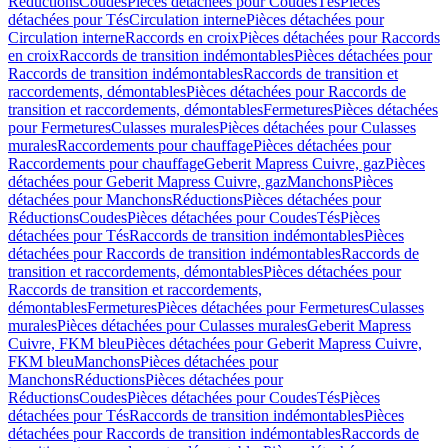
Réductions
Coudes
Pièces détachées pour Coudes
Tés
Pièces
détachées pour Tés
Circulation interne
Pièces détachées pour
Circulation interne
Raccords en croix
Pièces détachées pour Raccords
en croix
Raccords de transition indémontables
Pièces détachées pour
Raccords de transition indémontables
Raccords de transition et
raccordements, démontables
Pièces détachées pour Raccords de
transition et raccordements, démontables
Fermetures
Pièces détachées
pour Fermetures
Culasses murales
Pièces détachées pour Culasses
murales
Raccordements pour chauffage
Pièces détachées pour
Raccordements pour chauffage
Geberit Mapress Cuivre, gaz
Pièces
détachées pour Geberit Mapress Cuivre, gaz
Manchons
Pièces
détachées pour Manchons
Réductions
Pièces détachées pour
Réductions
Coudes
Pièces détachées pour Coudes
Tés
Pièces
détachées pour Tés
Raccords de transition indémontables
Pièces
détachées pour Raccords de transition indémontables
Raccords de
transition et raccordements, démontables
Pièces détachées pour
Raccords de transition et raccordements,
démontables
Fermetures
Pièces détachées pour Fermetures
Culasses
murales
Pièces détachées pour Culasses murales
Geberit Mapress
Cuivre, FKM bleu
Pièces détachées pour Geberit Mapress Cuivre,
FKM bleu
Manchons
Pièces détachées pour
Manchons
Réductions
Pièces détachées pour
Réductions
Coudes
Pièces détachées pour Coudes
Tés
Pièces
détachées pour Tés
Raccords de transition indémontables
Pièces
détachées pour Raccords de transition indémontables
Raccords de