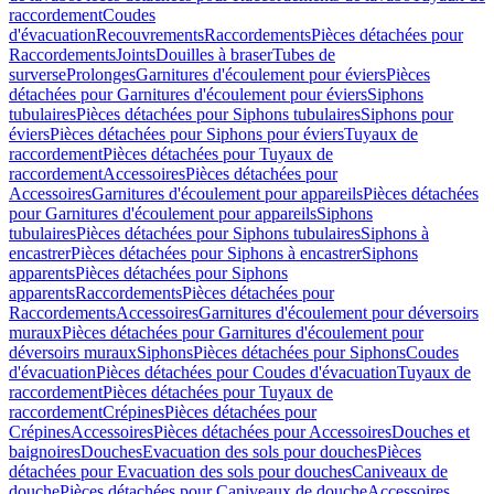
raccordement
Coudes
d'évacuation
Recouvrements
Raccordements
Pièces détachées pour
Raccordements
Joints
Douilles à braser
Tubes de
surverse
Prolonges
Garnitures d'écoulement pour éviers
Pièces
détachées pour Garnitures d'écoulement pour éviers
Siphons
tubulaires
Pièces détachées pour Siphons tubulaires
Siphons pour
éviers
Pièces détachées pour Siphons pour éviers
Tuyaux de
raccordement
Pièces détachées pour Tuyaux de
raccordement
Accessoires
Pièces détachées pour
Accessoires
Garnitures d'écoulement pour appareils
Pièces détachées
pour Garnitures d'écoulement pour appareils
Siphons
tubulaires
Pièces détachées pour Siphons tubulaires
Siphons à
encastrer
Pièces détachées pour Siphons à encastrer
Siphons
apparents
Pièces détachées pour Siphons
apparents
Raccordements
Pièces détachées pour
Raccordements
Accessoires
Garnitures d'écoulement pour déversoirs
muraux
Pièces détachées pour Garnitures d'écoulement pour
déversoirs muraux
Siphons
Pièces détachées pour Siphons
Coudes
d'évacuation
Pièces détachées pour Coudes d'évacuation
Tuyaux de
raccordement
Pièces détachées pour Tuyaux de
raccordement
Crépines
Pièces détachées pour
Crépines
Accessoires
Pièces détachées pour Accessoires
Douches et
baignoires
Douches
Evacuation des sols pour douches
Pièces
détachées pour Evacuation des sols pour douches
Caniveaux de
douche
Pièces détachées pour Caniveaux de douche
Accessoires