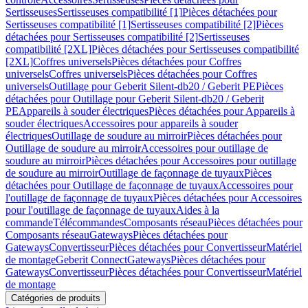
Sertisseuses
Sertisseuses compatibilité [1]
Pièces détachées pour
Sertisseuses compatibilité [1]
Sertisseuses compatibilité [2]
Pièces
détachées pour Sertisseuses compatibilité [2]
Sertisseuses
compatibilité [2XL]
Pièces détachées pour Sertisseuses compatibilité
[2XL]
Coffres universels
Pièces détachées pour Coffres
universels
Coffres universels
Pièces détachées pour Coffres
universels
Outillage pour Geberit Silent-db20 / Geberit PE
Pièces
détachées pour Outillage pour Geberit Silent-db20 / Geberit
PE
Appareils à souder électriques
Pièces détachées pour Appareils à
souder électriques
Accessoires pour appareils à souder
électriques
Outillage de soudure au mirroir
Pièces détachées pour
Outillage de soudure au mirroir
Accessoires pour outillage de
soudure au mirroir
Pièces détachées pour Accessoires pour outillage
de soudure au mirroir
Outillage de façonnage de tuyaux
Pièces
détachées pour Outillage de façonnage de tuyaux
Accessoires pour
l'outillage de façonnage de tuyaux
Pièces détachées pour Accessoires
pour l'outillage de façonnage de tuyaux
Aides à la
commande
Télécommandes
Composants réseau
Pièces détachées pour
Composants réseau
Gateways
Pièces détachées pour
Gateways
Convertisseur
Pièces détachées pour Convertisseur
Matériel
de montage
Geberit Connect
Gateways
Pièces détachées pour
Gateways
Convertisseur
Pièces détachées pour Convertisseur
Matériel
de montage
Catégories de produits