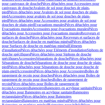
pour caniveaux de douche
Pièces détachées pour Accessoires pour
caniveaux de douche
Avaloirs de sol pour douches de plain-
pied
Pièces détachées pour Avaloirs de sol pour douches de plain-
pied
Accessoires pour avaloirs de sol pour douches de plain-
pied
Pièces détachées pour Accessoires pour avaloirs de sol pour
douches de plain-pied
Evacuations murales
Pièces détachées pour
Evacuations murales
Accessoires pour évacuations murales
Pièces
détachées pour Accessoires pour évacuations murales
Receveurs et
surfaces de douche
Pièces détachées pour Receveurs et surfaces de
douche
Surfaces de douche en matériau minéral
Pièces détachées
pour Surfaces de douche en matériau minéral
Eléments
d'installation
Pièces détachées pour Eléments d'installation
Siphons de
douche spécifiques
Pièces détachées pour Siphons de douche
spécifiques
Accessoires
Séparations de douche
Pièces détachées pour
Séparations de douche
Séparations de douche pour douche de plain-
pied
Pièces détachées pour Séparations de douche pour douche de
plain-pied
Accessoires
Pièces détachées pour Accessoires
Boîtes de
rangement de recoin pour douches
Pièces détachées pour Boîtes de
rangement de recoin pour douches
Boîtes de rangement de
recoin
Pièces détachées pour Boîtes de rangement de
recoin
Accessoires
Baignoires
Baignoires en acrylique sanitaire
Pièces
détachées pour Baignoires en acrylique sanitaire
Baignoires
rectangulaires
Pièces détachées pour Baignoires
rectangulaires
Baignoires en matériau minéral
Pièces détachées pour
Baignoires en matériau minéral
Baignoires pour bébés
Pièces