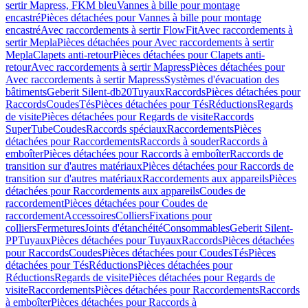
sertir Mapress, FKM bleu
Vannes à bille pour montage
encastré
Pièces détachées pour Vannes à bille pour montage
encastré
Avec raccordements à sertir FlowFit
Avec raccordements à
sertir Mepla
Pièces détachées pour Avec raccordements à sertir
Mepla
Clapets anti-retour
Pièces détachées pour Clapets anti-
retour
Avec raccordements à sertir Mapress
Pièces détachées pour
Avec raccordements à sertir Mapress
Systèmes d'évacuation des
bâtiments
Geberit Silent-db20
Tuyaux
Raccords
Pièces détachées pour
Raccords
Coudes
Tés
Pièces détachées pour Tés
Réductions
Regards
de visite
Pièces détachées pour Regards de visite
Raccords
SuperTube
Coudes
Raccords spéciaux
Raccordements
Pièces
détachées pour Raccordements
Raccords à souder
Raccords à
emboîter
Pièces détachées pour Raccords à emboîter
Raccords de
transition sur d'autres matériaux
Pièces détachées pour Raccords de
transition sur d'autres matériaux
Raccordements aux appareils
Pièces
détachées pour Raccordements aux appareils
Coudes de
raccordement
Pièces détachées pour Coudes de
raccordement
Accessoires
Colliers
Fixations pour
colliers
Fermetures
Joints d'étanchéité
Consommables
Geberit Silent-
PP
Tuyaux
Pièces détachées pour Tuyaux
Raccords
Pièces détachées
pour Raccords
Coudes
Pièces détachées pour Coudes
Tés
Pièces
détachées pour Tés
Réductions
Pièces détachées pour
Réductions
Regards de visite
Pièces détachées pour Regards de
visite
Raccordements
Pièces détachées pour Raccordements
Raccords
à emboîter
Pièces détachées pour Raccords à