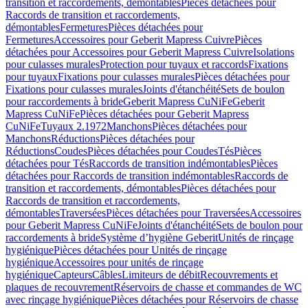
transition et raccordements, démontables
Pièces détachées pour
Raccords de transition et raccordements,
démontables
Fermetures
Pièces détachées pour
Fermetures
Accessoires pour Geberit Mapress Cuivre
Pièces
détachées pour Accessoires pour Geberit Mapress Cuivre
Isolations
pour culasses murales
Protection pour tuyaux et raccords
Fixations
pour tuyaux
Fixations pour culasses murales
Pièces détachées pour
Fixations pour culasses murales
Joints d'étanchéité
Sets de boulon
pour raccordements à bride
Geberit Mapress CuNiFe
Geberit
Mapress CuNiFe
Pièces détachées pour Geberit Mapress
CuNiFe
Tuyaux 2.1972
Manchons
Pièces détachées pour
Manchons
Réductions
Pièces détachées pour
Réductions
Coudes
Pièces détachées pour Coudes
Tés
Pièces
détachées pour Tés
Raccords de transition indémontables
Pièces
détachées pour Raccords de transition indémontables
Raccords de
transition et raccordements, démontables
Pièces détachées pour
Raccords de transition et raccordements,
démontables
Traversées
Pièces détachées pour Traversées
Accessoires
pour Geberit Mapress CuNiFe
Joints d'étanchéité
Sets de boulon pour
raccordements à bride
Système d’hygiène Geberit
Unités de rinçage
hygiénique
Pièces détachées pour Unités de rinçage
hygiénique
Accessoires pour unités de rinçage
hygiénique
Capteurs
Câbles
Limiteurs de débit
Recouvrements et
plaques de recouvrement
Réservoirs de chasse et commandes de WC
avec rinçage hygiénique
Pièces détachées pour Réservoirs de chasse