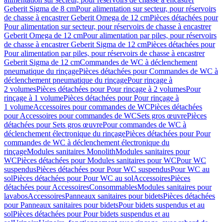
Geberit Sigma de 8 cm
Pour alimentation sur secteur, pour réservoirs
de chasse à encastrer Geberit Omega de 12 cm
Pièces détachées pour
Pour alimentation sur secteur, pour réservoirs de chasse à encastrer
Geberit Omega de 12 cm
Pour alimentation par piles, pour réservoirs
de chasse à encastrer Geberit Sigma de 12 cm
Pièces détachées pour
Pour alimentation par piles, pour réservoirs de chasse à encastrer
Geberit Sigma de 12 cm
Commandes de WC à déclenchement
pneumatique du rinçage
Pièces détachées pour Commandes de WC à
déclenchement pneumatique du rinçage
Pour rinçage à
2 volumes
Pièces détachées pour Pour rinçage à 2 volumes
Pour
rinçage à 1 volume
Pièces détachées pour Pour rinçage à
1 volume
Accessoires pour commandes de WC
Pièces détachées
pour Accessoires pour commandes de WC
Sets gros œuvre
Pièces
détachées pour Sets gros œuvre
Pour commandes de WC à
déclenchement électronique du rinçage
Pièces détachées pour Pour
commandes de WC à déclenchement électronique du
rinçage
Modules sanitaires Monolith
Modules sanitaires pour
WC
Pièces détachées pour Modules sanitaires pour WC
Pour WC
suspendus
Pièces détachées pour Pour WC suspendus
Pour WC au
sol
Pièces détachées pour Pour WC au sol
Accessoires
Pièces
détachées pour Accessoires
Consommables
Modules sanitaires pour
lavabos
Accessoires
Panneaux sanitaires pour bidets
Pièces détachées
pour Panneaux sanitaires pour bidets
Pour bidets suspendus et au
sol
Pièces détachées pour Pour bidets suspendus et au