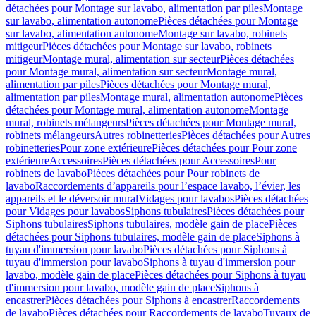
détachées pour Montage sur lavabo, alimentation par piles
Montage
sur lavabo, alimentation autonome
Pièces détachées pour Montage
sur lavabo, alimentation autonome
Montage sur lavabo, robinets
mitigeur
Pièces détachées pour Montage sur lavabo, robinets
mitigeur
Montage mural, alimentation sur secteur
Pièces détachées
pour Montage mural, alimentation sur secteur
Montage mural,
alimentation par piles
Pièces détachées pour Montage mural,
alimentation par piles
Montage mural, alimentation autonome
Pièces
détachées pour Montage mural, alimentation autonome
Montage
mural, robinets mélangeurs
Pièces détachées pour Montage mural,
robinets mélangeurs
Autres robinetteries
Pièces détachées pour Autres
robinetteries
Pour zone extérieure
Pièces détachées pour Pour zone
extérieure
Accessoires
Pièces détachées pour Accessoires
Pour
robinets de lavabo
Pièces détachées pour Pour robinets de
lavabo
Raccordements d’appareils pour l’espace lavabo, l’évier, les
appareils et le déversoir mural
Vidages pour lavabos
Pièces détachées
pour Vidages pour lavabos
Siphons tubulaires
Pièces détachées pour
Siphons tubulaires
Siphons tubulaires, modèle gain de place
Pièces
détachées pour Siphons tubulaires, modèle gain de place
Siphons à
tuyau d'immersion pour lavabo
Pièces détachées pour Siphons à
tuyau d'immersion pour lavabo
Siphons à tuyau d'immersion pour
lavabo, modèle gain de place
Pièces détachées pour Siphons à tuyau
d'immersion pour lavabo, modèle gain de place
Siphons à
encastrer
Pièces détachées pour Siphons à encastrer
Raccordements
de lavabo
Pièces détachées pour Raccordements de lavabo
Tuyaux de