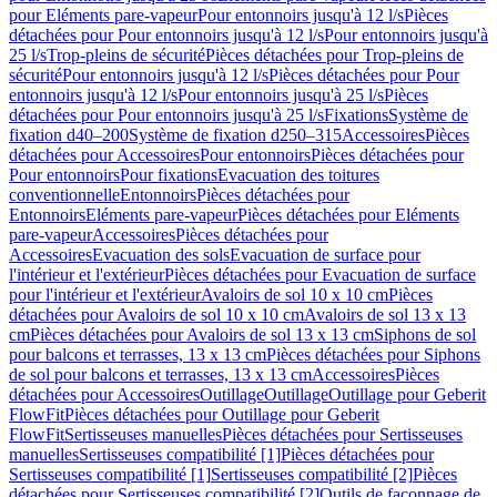
pour Eléments pare-vapeur
Pour entonnoirs jusqu'à 12 l/s
Pièces
détachées pour Pour entonnoirs jusqu'à 12 l/s
Pour entonnoirs jusqu'à
25 l/s
Trop-pleins de sécurité
Pièces détachées pour Trop-pleins de
sécurité
Pour entonnoirs jusqu'à 12 l/s
Pièces détachées pour Pour
entonnoirs jusqu'à 12 l/s
Pour entonnoirs jusqu'à 25 l/s
Pièces
détachées pour Pour entonnoirs jusqu'à 25 l/s
Fixations
Système de
fixation d40–200
Système de fixation d250–315
Accessoires
Pièces
détachées pour Accessoires
Pour entonnoirs
Pièces détachées pour
Pour entonnoirs
Pour fixations
Evacuation des toitures
conventionnelle
Entonnoirs
Pièces détachées pour
Entonnoirs
Eléments pare-vapeur
Pièces détachées pour Eléments
pare-vapeur
Accessoires
Pièces détachées pour
Accessoires
Evacuation des sols
Evacuation de surface pour
l'intérieur et l'extérieur
Pièces détachées pour Evacuation de surface
pour l'intérieur et l'extérieur
Avaloirs de sol 10 x 10 cm
Pièces
détachées pour Avaloirs de sol 10 x 10 cm
Avaloirs de sol 13 x 13
cm
Pièces détachées pour Avaloirs de sol 13 x 13 cm
Siphons de sol
pour balcons et terrasses, 13 x 13 cm
Pièces détachées pour Siphons
de sol pour balcons et terrasses, 13 x 13 cm
Accessoires
Pièces
détachées pour Accessoires
Outillage
Outillage
Outillage pour Geberit
FlowFit
Pièces détachées pour Outillage pour Geberit
FlowFit
Sertisseuses manuelles
Pièces détachées pour Sertisseuses
manuelles
Sertisseuses compatibilité [1]
Pièces détachées pour
Sertisseuses compatibilité [1]
Sertisseuses compatibilité [2]
Pièces
détachées pour Sertisseuses compatibilité [2]
Outils de façonnage de