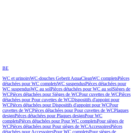
BE
WC et urinoirs
WC-douches Geberit AquaClean
WC complets
Pièces
détachées pour WC complets
WC suspendus
Pièces détachées pour
WC suspendus
WC au sol
Pièces détachées pour WC au sol
Sièges de
WC
Pièces détachées pour Sièges de WC
Pour cuvettes de WC
Pièces
détachées pour Pour cuvettes de WC
Dispositifs d'appoint pour
WC
Pièces détachées pour Dispositifs d'appoint pour WC
Pour
cuvettes de WC
Pièces détachées pour Pour cuvettes de WC
Plaques
design
Pièces détachées pour Plaques design
Pour WC
complets
Pièces détachées pour Pour WC complets
Pour sièges de
WC
Pièces détachées pour Pour sièges de WC
Accessoires
Pièces
détachées pour Accessoires
Pour WC complets
Pour sièges de