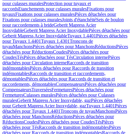
pour culasses murales
Protection pour tuyaux et
raccords
Etanchements pour culasses murales
Fixations pour
tuyaux
Fixations pour culasses murales
Pièces détachées pour
Fixations pour culasses murales
Joints d'étanchéité
Sets de boulon
pour raccordements à bride
Geberit Mapress Acier
Inoxydable
Geberit Mapress Acier Inoxydable
Pièces détachées pour
Geberit Mapress Acier Inoxydable
Tuyaux 1.4401
Pièces détachées
pour Tuyaux 1.4401
Tuyaux 1.4301
Tronçons de
tuyau
Manchons
Pièces détachées pour Manchons
Réductions
Pièces
détachées pour Réductions
Coudes
Pièces détachées pour
Coudes
Tés
Pièces détachées pour Tés
Circulation interne
Pièces
détachées pour Circulation interne
Raccords de transition
indémontables
Pièces détachées pour Raccords de transition
indémontables
Raccords de transition et raccordements,
démontables
Pièces détachées pour Raccords de transition et
raccordements, démontables
Compensateurs
Pièces détachées pour
Compensateurs
Traversées
Fermetures
Pièces détachées pour
Fermetures
Culasses murales
Pièces détachées pour Culasses
murales
Geberit Mapress Acier Inoxydable, gaz
Pièces détachées
pour Geberit Mapress Acier Inoxydable, gaz
Tuyaux 1.4401
Pièces
détachées pour Tuyaux 1.4401
Tronçons de tuyau
Manchons
Pièces
détachées pour Manchons
Réductions
Pièces détachées pour
Réductions
Coudes
Pièces détachées pour Coudes
Tés
Pièces
détachées pour Tés
Raccords de transition indémontables
Pièces
détachées pour Raccords de transition indémontables
Raccords de