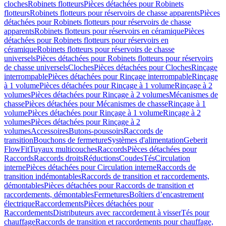
cloches
Robinets flotteurs
Pièces détachées pour Robinets
flotteurs
Robinets flotteurs pour réservoirs de chasse apparents
Pièces
détachées pour Robinets flotteurs pour réservoirs de chasse
apparents
Robinets flotteurs pour réservoirs en céramique
Pièces
détachées pour Robinets flotteurs pour réservoirs en
céramique
Robinets flotteurs pour réservoirs de chasse
universels
Pièces détachées pour Robinets flotteurs pour réservoirs
de chasse universels
Cloches
Pièces détachées pour Cloches
Rinçage
interrompable
Pièces détachées pour Rinçage interrompable
Rinçage
à 1 volume
Pièces détachées pour Rinçage à 1 volume
Rinçage à 2
volumes
Pièces détachées pour Rinçage à 2 volumes
Mécanismes de
chasse
Pièces détachées pour Mécanismes de chasse
Rinçage à 1
volume
Pièces détachées pour Rinçage à 1 volume
Rinçage à 2
volumes
Pièces détachées pour Rinçage à 2
volumes
Accessoires
Butons-poussoirs
Raccords de
transition
Bouchons de fermeture
Systèmes d'alimentation
Geberit
FlowFit
Tuyaux multicouches
Raccords
Pièces détachées pour
Raccords
Raccords droits
Réductions
Coudes
Tés
Circulation
interne
Pièces détachées pour Circulation interne
Raccords de
transition indémontables
Raccords de transition et raccordements,
démontables
Pièces détachées pour Raccords de transition et
raccordements, démontables
Fermetures
Boîtiers d’encastrement
électrique
Raccordements
Pièces détachées pour
Raccordements
Distributeurs avec raccordement à visser
Tés pour
chauffage
Raccords de transition et raccordements pour chauffage,