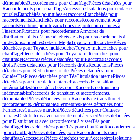
démontables
Raccordements pour chauffage
Pièces détachées pour
Raccordements pour chauffage
Accessoires
Isolations pour culasses
murales
Etanchéités pour tubes et raccords
Etanchéités pour
raccordements
Etanchéités pour raccords
Recouvrement pour
raccords
Fixations pour tuyaux
Tubes de protection et aides à
l'insertion
Fixations pour raccordements
Armoires de
distribution
Joints d’étanchéité
Sets de vis pour raccordements à
bride
Consommables
Geberit Mepla
Tuyaux multicouches
Pièces
détachées pour Tuyaux multicouches
Tuyaux multicouches pour
chauffage
Pièces détachées pour Tuyaux multicouches pour
chauffage
Raccords
Pièces détachées pour Raccords
Raccords
droits
Pièces détachées pour Raccords droits
Réductions
Pièces
détachées pour Réductions
Coudes
Pièces détachées pour
Coudes
Tés
Pièces détachées pour Tés
Circulation interne
Pièces
détachées pour Circulation interne
Raccords de transition
indémontables
Pièces détachées pour Raccords de transition
indémontables
Raccords de transition et raccordements,
démontables
Pièces détachées pour Raccords de transition et
raccordements, démontables
Fermetures
Pièces détachées pour
Fermetures
Culasses murales
Pièces détachées pour Culasses
murales
Distributeurs avec raccordement à visser
Pièces détachées
pour Distributeurs avec raccordement à visser
Tés pour
chauffage
Pièces détachées pour Tés pour chauffage
Raccordements
pour chauffage
Pièces détachées pour Raccordements pour
chauffage
Accessoires
Pièces détachées pour Accessoires
Isolations