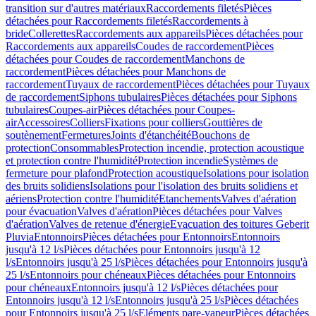
transition sur d'autres matériaux
Raccordements filetés
Pièces
détachées pour Raccordements filetés
Raccordements à
bride
Collerettes
Raccordements aux appareils
Pièces détachées pour
Raccordements aux appareils
Coudes de raccordement
Pièces
détachées pour Coudes de raccordement
Manchons de
raccordement
Pièces détachées pour Manchons de
raccordement
Tuyaux de raccordement
Pièces détachées pour Tuyaux
de raccordement
Siphons tubulaires
Pièces détachées pour Siphons
tubulaires
Coupes-air
Pièces détachées pour Coupes-
air
Accessoires
Colliers
Fixations pour colliers
Gouttières de
soutènement
Fermetures
Joints d'étanchéité
Bouchons de
protection
Consommables
Protection incendie, protection acoustique
et protection contre l'humidité
Protection incendie
Systèmes de
fermeture pour plafond
Protection acoustique
Isolations pour isolation
des bruits solidiens
Isolations pour l'isolation des bruits solidiens et
aériens
Protection contre l'humidité
Etanchements
Valves d'aération
pour évacuation
Valves d'aération
Pièces détachées pour Valves
d'aération
Valves de retenue d'énergie
Evacuation des toitures Geberit
Pluvia
Entonnoirs
Pièces détachées pour Entonnoirs
Entonnoirs
jusqu'à 12 l/s
Pièces détachées pour Entonnoirs jusqu'à 12
l/s
Entonnoirs jusqu'à 25 l/s
Pièces détachées pour Entonnoirs jusqu'à
25 l/s
Entonnoirs pour chéneaux
Pièces détachées pour Entonnoirs
pour chéneaux
Entonnoirs jusqu'à 12 l/s
Pièces détachées pour
Entonnoirs jusqu'à 12 l/s
Entonnoirs jusqu'à 25 l/s
Pièces détachées
pour Entonnoirs jusqu'à 25 l/s
Eléments pare-vapeur
Pièces détachées