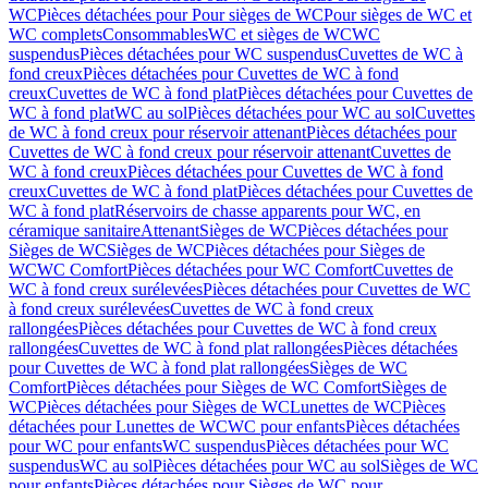
WC
Pièces détachées pour Pour sièges de WC
Pour sièges de WC et
WC complets
Consommables
WC et sièges de WC
WC
suspendus
Pièces détachées pour WC suspendus
Cuvettes de WC à
fond creux
Pièces détachées pour Cuvettes de WC à fond
creux
Cuvettes de WC à fond plat
Pièces détachées pour Cuvettes de
WC à fond plat
WC au sol
Pièces détachées pour WC au sol
Cuvettes
de WC à fond creux pour réservoir attenant
Pièces détachées pour
Cuvettes de WC à fond creux pour réservoir attenant
Cuvettes de
WC à fond creux
Pièces détachées pour Cuvettes de WC à fond
creux
Cuvettes de WC à fond plat
Pièces détachées pour Cuvettes de
WC à fond plat
Réservoirs de chasse apparents pour WC, en
céramique sanitaire
Attenant
Sièges de WC
Pièces détachées pour
Sièges de WC
Sièges de WC
Pièces détachées pour Sièges de
WC
WC Comfort
Pièces détachées pour WC Comfort
Cuvettes de
WC à fond creux surélevées
Pièces détachées pour Cuvettes de WC
à fond creux surélevées
Cuvettes de WC à fond creux
rallongées
Pièces détachées pour Cuvettes de WC à fond creux
rallongées
Cuvettes de WC à fond plat rallongées
Pièces détachées
pour Cuvettes de WC à fond plat rallongées
Sièges de WC
Comfort
Pièces détachées pour Sièges de WC Comfort
Sièges de
WC
Pièces détachées pour Sièges de WC
Lunettes de WC
Pièces
détachées pour Lunettes de WC
WC pour enfants
Pièces détachées
pour WC pour enfants
WC suspendus
Pièces détachées pour WC
suspendus
WC au sol
Pièces détachées pour WC au sol
Sièges de WC
pour enfants
Pièces détachées pour Sièges de WC pour