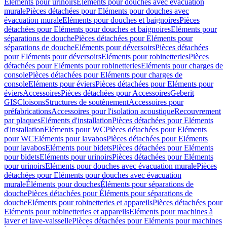
Eléments pour urinoirs
Eléments pour douches avec évacuation
murale
Pièces détachées pour Eléments pour douches avec
évacuation murale
Eléments pour douches et baignoires
Pièces
détachées pour Eléments pour douches et baignoires
Eléments pour
séparations de douche
Pièces détachées pour Eléments pour
séparations de douche
Eléments pour déversoirs
Pièces détachées
pour Eléments pour déversoirs
Eléments pour robinetteries
Pièces
détachées pour Eléments pour robinetteries
Eléments pour charges de
console
Pièces détachées pour Eléments pour charges de
console
Eléments pour éviers
Pièces détachées pour Eléments pour
éviers
Accessoires
Pièces détachées pour Accessoires
Geberit
GIS
Cloisons
Structures de soutènement
Accessoires pour
préfabrications
Accessoires pour l'isolation acoustique
Recouvrement
par plaques
Eléments d'installation
Pièces détachées pour Eléments
d'installation
Eléments pour WC
Pièces détachées pour Eléments
pour WC
Eléments pour lavabos
Pièces détachées pour Eléments
pour lavabos
Eléments pour bidets
Pièces détachées pour Eléments
pour bidets
Eléments pour urinoirs
Pièces détachées pour Eléments
pour urinoirs
Eléments pour douches avec évacuation murale
Pièces
détachées pour Eléments pour douches avec évacuation
murale
Éléments pour douches
Éléments pour séparations de
douche
Pièces détachées pour Éléments pour séparations de
douche
Eléments pour robinetteries et appareils
Pièces détachées pour
Eléments pour robinetteries et appareils
Eléments pour machines à
laver et lave-vaisselle
Pièces détachées pour Eléments pour machines