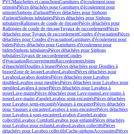
PVC
Manchettes et capuchons
Garnitures d'écoulement pour
urinoirs
Pièces détachées pour Garnitures d'écoulement pour
urinoirs
Siphons d'urinoir
Pièces détachées pour Siphons
d'urinoir
Siphons tubulaires
Pièces détachées pour Siphons
tubulaires
Rallonges de coude de rinçage
Pièces détachées pour
Rallonges de coude de rinçage
Tuyaux de raccordement
Pièces
détachées pour Tuyaux de raccordement
Coudes d'évacuation
Pièces
détachées pour Coudes d'évacuation
Garnitures d'écoulement pour
bidets
Pièces détachées pour Garnitures d'écoulement pour
bidets
Siphons tubulaires
Pièces détachées pour Siphons
tubulaires
Tuyaux de raccordement
Coudes
d'évacuation
Recouvrements
Raccordements
Joints
d'étanchéité
Douilles à braser
Pièces détachées pour Douilles à
braser
Zone de lavage
Lavabos
Lavabos
Pièces détachées pour
Lavabos
Lavabos doubles
Pièces détachées pour Lavabos
doubles
Lavabos pour meubles
Pièces détachées pour Lavabos pour
meubles
Lavabos à poser
Pièces détachées pour Lavabos à
poser
Lave-mains
Pièces détachées pour Lave-mains
Lave-mains à
poser
Lave-mains d'angle
Lavabos semi-encastrés
Pièces détachées
pour Lavabos semi-encastrés
Vasques à encastrer
Pièces détachées
pour Vasques à encastrer
Lavabos à sous-encastrer
Pièces détachées
pour Lavabos à sous-encastrer
Lavabos d'angle
Lavabos
collectifs
Lavabos Comfort
Lavabos pour enfants
Pièces détachées
pour Lavabos pour enfants
Lavabos
Lavabos collectifs
Pièces
détachées pour Lavabos collectifs
Cache-siphons
Accessoires
Pièces