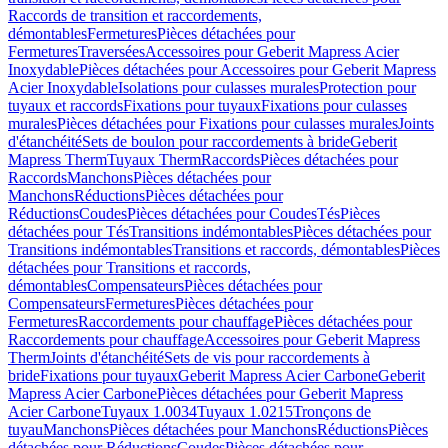
Raccords de transition et raccordements,
démontables
Fermetures
Pièces détachées pour
Fermetures
Traversées
Accessoires pour Geberit Mapress Acier
Inoxydable
Pièces détachées pour Accessoires pour Geberit Mapress
Acier Inoxydable
Isolations pour culasses murales
Protection pour
tuyaux et raccords
Fixations pour tuyaux
Fixations pour culasses
murales
Pièces détachées pour Fixations pour culasses murales
Joints
d'étanchéité
Sets de boulon pour raccordements à bride
Geberit
Mapress Therm
Tuyaux Therm
Raccords
Pièces détachées pour
Raccords
Manchons
Pièces détachées pour
Manchons
Réductions
Pièces détachées pour
Réductions
Coudes
Pièces détachées pour Coudes
Tés
Pièces
détachées pour Tés
Transitions indémontables
Pièces détachées pour
Transitions indémontables
Transitions et raccords, démontables
Pièces
détachées pour Transitions et raccords,
démontables
Compensateurs
Pièces détachées pour
Compensateurs
Fermetures
Pièces détachées pour
Fermetures
Raccordements pour chauffage
Pièces détachées pour
Raccordements pour chauffage
Accessoires pour Geberit Mapress
Therm
Joints d'étanchéité
Sets de vis pour raccordements à
bride
Fixations pour tuyaux
Geberit Mapress Acier Carbone
Geberit
Mapress Acier Carbone
Pièces détachées pour Geberit Mapress
Acier Carbone
Tuyaux 1.0034
Tuyaux 1.0215
Tronçons de
tuyau
Manchons
Pièces détachées pour Manchons
Réductions
Pièces
détachées pour Réductions
Coudes
Pièces détachées pour