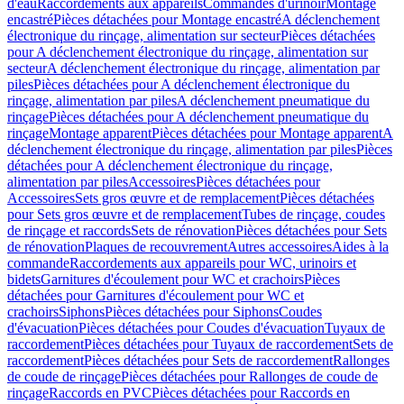
d'eau
Raccordements aux appareils
Commandes d'urinoir
Montage
encastré
Pièces détachées pour Montage encastré
A déclenchement
électronique du rinçage, alimentation sur secteur
Pièces détachées
pour A déclenchement électronique du rinçage, alimentation sur
secteur
A déclenchement électronique du rinçage, alimentation par
piles
Pièces détachées pour A déclenchement électronique du
rinçage, alimentation par piles
A déclenchement pneumatique du
rinçage
Pièces détachées pour A déclenchement pneumatique du
rinçage
Montage apparent
Pièces détachées pour Montage apparent
A
déclenchement électronique du rinçage, alimentation par piles
Pièces
détachées pour A déclenchement électronique du rinçage,
alimentation par piles
Accessoires
Pièces détachées pour
Accessoires
Sets gros œuvre et de remplacement
Pièces détachées
pour Sets gros œuvre et de remplacement
Tubes de rinçage, coudes
de rinçage et raccords
Sets de rénovation
Pièces détachées pour Sets
de rénovation
Plaques de recouvrement
Autres accessoires
Aides à la
commande
Raccordements aux appareils pour WC, urinoirs et
bidets
Garnitures d'écoulement pour WC et crachoirs
Pièces
détachées pour Garnitures d'écoulement pour WC et
crachoirs
Siphons
Pièces détachées pour Siphons
Coudes
d'évacuation
Pièces détachées pour Coudes d'évacuation
Tuyaux de
raccordement
Pièces détachées pour Tuyaux de raccordement
Sets de
raccordement
Pièces détachées pour Sets de raccordement
Rallonges
de coude de rinçage
Pièces détachées pour Rallonges de coude de
rinçage
Raccords en PVC
Pièces détachées pour Raccords en