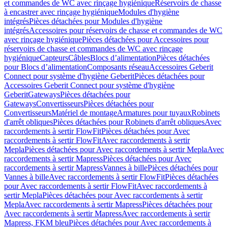
et commandes de WC avec rinçage hygiénique
Réservoirs de chasse
à encastrer avec rinçage hygiénique
Modules d'hygiène
intégrés
Pièces détachées pour Modules d'hygiène
intégrés
Accessoires pour réservoirs de chasse et commandes de WC
avec rinçage hygiénique
Pièces détachées pour Accessoires pour
réservoirs de chasse et commandes de WC avec rinçage
hygiénique
Capteurs
Câbles
Blocs d’alimentation
Pièces détachées
pour Blocs d’alimentation
Composants réseau
Accessoires Geberit
Connect pour système d'hygiène Geberit
Pièces détachées pour
Accessoires Geberit Connect pour système d'hygiène
Geberit
Gateways
Pièces détachées pour
Gateways
Convertisseurs
Pièces détachées pour
Convertisseurs
Matériel de montage
Armatures pour tuyaux
Robinets
d'arrêt obliques
Pièces détachées pour Robinets d'arrêt obliques
Avec
raccordements à sertir FlowFit
Pièces détachées pour Avec
raccordements à sertir FlowFit
Avec raccordements à sertir
Mepla
Pièces détachées pour Avec raccordements à sertir Mepla
Avec
raccordements à sertir Mapress
Pièces détachées pour Avec
raccordements à sertir Mapress
Vannes à bille
Pièces détachées pour
Vannes à bille
Avec raccordements à sertir FlowFit
Pièces détachées
pour Avec raccordements à sertir FlowFit
Avec raccordements à
sertir Mepla
Pièces détachées pour Avec raccordements à sertir
Mepla
Avec raccordements à sertir Mapress
Pièces détachées pour
Avec raccordements à sertir Mapress
Avec raccordements à sertir
Mapress, FKM bleu
Pièces détachées pour Avec raccordements à