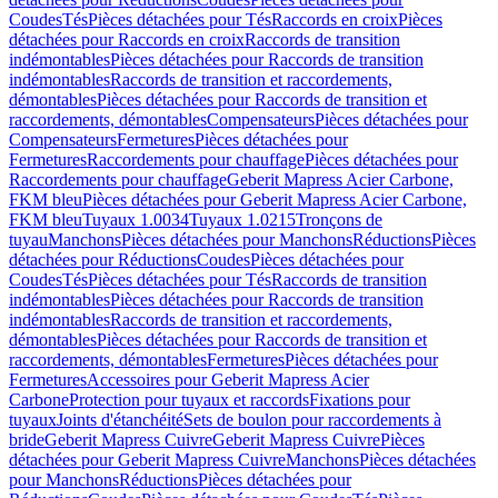
Coudes
Tés
Pièces détachées pour Tés
Raccords en croix
Pièces
détachées pour Raccords en croix
Raccords de transition
indémontables
Pièces détachées pour Raccords de transition
indémontables
Raccords de transition et raccordements,
démontables
Pièces détachées pour Raccords de transition et
raccordements, démontables
Compensateurs
Pièces détachées pour
Compensateurs
Fermetures
Pièces détachées pour
Fermetures
Raccordements pour chauffage
Pièces détachées pour
Raccordements pour chauffage
Geberit Mapress Acier Carbone,
FKM bleu
Pièces détachées pour Geberit Mapress Acier Carbone,
FKM bleu
Tuyaux 1.0034
Tuyaux 1.0215
Tronçons de
tuyau
Manchons
Pièces détachées pour Manchons
Réductions
Pièces
détachées pour Réductions
Coudes
Pièces détachées pour
Coudes
Tés
Pièces détachées pour Tés
Raccords de transition
indémontables
Pièces détachées pour Raccords de transition
indémontables
Raccords de transition et raccordements,
démontables
Pièces détachées pour Raccords de transition et
raccordements, démontables
Fermetures
Pièces détachées pour
Fermetures
Accessoires pour Geberit Mapress Acier
Carbone
Protection pour tuyaux et raccords
Fixations pour
tuyaux
Joints d'étanchéité
Sets de boulon pour raccordements à
bride
Geberit Mapress Cuivre
Geberit Mapress Cuivre
Pièces
détachées pour Geberit Mapress Cuivre
Manchons
Pièces détachées
pour Manchons
Réductions
Pièces détachées pour