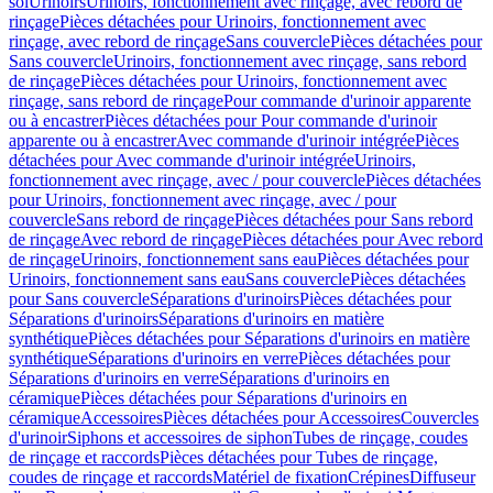
sol
Urinoirs
Urinoirs, fonctionnement avec rinçage, avec rebord de
rinçage
Pièces détachées pour Urinoirs, fonctionnement avec
rinçage, avec rebord de rinçage
Sans couvercle
Pièces détachées pour
Sans couvercle
Urinoirs, fonctionnement avec rinçage, sans rebord
de rinçage
Pièces détachées pour Urinoirs, fonctionnement avec
rinçage, sans rebord de rinçage
Pour commande d'urinoir apparente
ou à encastrer
Pièces détachées pour Pour commande d'urinoir
apparente ou à encastrer
Avec commande d'urinoir intégrée
Pièces
détachées pour Avec commande d'urinoir intégrée
Urinoirs,
fonctionnement avec rinçage, avec / pour couvercle
Pièces détachées
pour Urinoirs, fonctionnement avec rinçage, avec / pour
couvercle
Sans rebord de rinçage
Pièces détachées pour Sans rebord
de rinçage
Avec rebord de rinçage
Pièces détachées pour Avec rebord
de rinçage
Urinoirs, fonctionnement sans eau
Pièces détachées pour
Urinoirs, fonctionnement sans eau
Sans couvercle
Pièces détachées
pour Sans couvercle
Séparations d'urinoirs
Pièces détachées pour
Séparations d'urinoirs
Séparations d'urinoirs en matière
synthétique
Pièces détachées pour Séparations d'urinoirs en matière
synthétique
Séparations d'urinoirs en verre
Pièces détachées pour
Séparations d'urinoirs en verre
Séparations d'urinoirs en
céramique
Pièces détachées pour Séparations d'urinoirs en
céramique
Accessoires
Pièces détachées pour Accessoires
Couvercles
d'urinoir
Siphons et accessoires de siphon
Tubes de rinçage, coudes
de rinçage et raccords
Pièces détachées pour Tubes de rinçage,
coudes de rinçage et raccords
Matériel de fixation
Crépines
Diffuseur