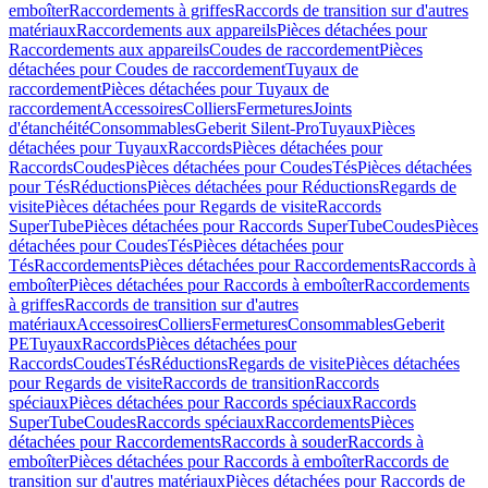
emboîter
Raccordements à griffes
Raccords de transition sur d'autres
matériaux
Raccordements aux appareils
Pièces détachées pour
Raccordements aux appareils
Coudes de raccordement
Pièces
détachées pour Coudes de raccordement
Tuyaux de
raccordement
Pièces détachées pour Tuyaux de
raccordement
Accessoires
Colliers
Fermetures
Joints
d'étanchéité
Consommables
Geberit Silent-Pro
Tuyaux
Pièces
détachées pour Tuyaux
Raccords
Pièces détachées pour
Raccords
Coudes
Pièces détachées pour Coudes
Tés
Pièces détachées
pour Tés
Réductions
Pièces détachées pour Réductions
Regards de
visite
Pièces détachées pour Regards de visite
Raccords
SuperTube
Pièces détachées pour Raccords SuperTube
Coudes
Pièces
détachées pour Coudes
Tés
Pièces détachées pour
Tés
Raccordements
Pièces détachées pour Raccordements
Raccords à
emboîter
Pièces détachées pour Raccords à emboîter
Raccordements
à griffes
Raccords de transition sur d'autres
matériaux
Accessoires
Colliers
Fermetures
Consommables
Geberit
PE
Tuyaux
Raccords
Pièces détachées pour
Raccords
Coudes
Tés
Réductions
Regards de visite
Pièces détachées
pour Regards de visite
Raccords de transition
Raccords
spéciaux
Pièces détachées pour Raccords spéciaux
Raccords
SuperTube
Coudes
Raccords spéciaux
Raccordements
Pièces
détachées pour Raccordements
Raccords à souder
Raccords à
emboîter
Pièces détachées pour Raccords à emboîter
Raccords de
transition sur d'autres matériaux
Pièces détachées pour Raccords de