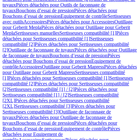
tuyaux
Pièces détachées pour Outils de façonnage de
tuyaux
Bouchons d’essai de pression
Pièces détachées pour
Bouchons d’essai de pression
Equipement de contrôle
Sertisseuses
avec outils
Accessoires
Pièces détachées pour Accessoires
Outillage
pour Geberit Mepla
Pièces détachées pour Outillage pour Geberit
Mepla
Sertisseuses manuelles
Sertisseuses compatibilité [1]
Pièces
détachées pour Sertisseuses compatibilité [1]
Sertisseuses
compatibilité [2]
Pièces détachées pour Sertisseuses compatibilité
[2]
Outillage de façonnage de tuyaux
Pièces détachées pour Outillage
de façonnage de tuyaux
Bouchons d’essai de pression
Pièces
détachées pour Bouchons d’essai de pression
Equipement de
contrôle
Accessoires
Outillage pour Geberit Mapress
Pièces détachées
pour Outillage pour Geberit Mapress
Sertisseuses compatibilité
[1]
Pièces détachées pour Sertisseuses compatibilité [1]
Sertisseuses
compatibilité [2]
Pièces détachées pour Sertisseuses compatibilité
[2]
Sertisseuses compatibilité [1] / [2]
Pièces détachées pour
Sertisseuses compatibilité [1] / [2]
Sertisseuses compatibilité
[2XL]
Pièces détachées pour Sertisseuses compatibilité
[2XL]
Sertisseuses compatibilité [3]
Pièces détachées pour
Sertisseuses compatibilité [3]
Outillage de façonnage de
tuyaux
Pièces détachées pour Outillage de façonnage de
tuyaux
Bouchons d’essai de pression
Pièces détachées pour
Bouchons d’essai de pression
Equipement de contrôle
Pièces
détachées pour Equipement de
contrôle
Accessoires
Sertisseuses
Pièces détachées pour