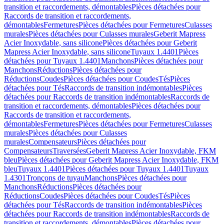
transition et raccordements, démontables
Pièces détachées pour
Raccords de transition et raccordements,
démontables
Fermetures
Pièces détachées pour Fermetures
Culasses
murales
Pièces détachées pour Culasses murales
Geberit Mapress
Acier Inoxydable, sans silicone
Pièces détachées pour Geberit
Mapress Acier Inoxydable, sans silicone
Tuyaux 1.4401
Pièces
détachées pour Tuyaux 1.4401
Manchons
Pièces détachées pour
Manchons
Réductions
Pièces détachées pour
Réductions
Coudes
Pièces détachées pour Coudes
Tés
Pièces
détachées pour Tés
Raccords de transition indémontables
Pièces
détachées pour Raccords de transition indémontables
Raccords de
transition et raccordements, démontables
Pièces détachées pour
Raccords de transition et raccordements,
démontables
Fermetures
Pièces détachées pour Fermetures
Culasses
murales
Pièces détachées pour Culasses
murales
Compensateurs
Pièces détachées pour
Compensateurs
Traversées
Geberit Mapress Acier Inoxydable, FKM
bleu
Pièces détachées pour Geberit Mapress Acier Inoxydable, FKM
bleu
Tuyaux 1.4401
Pièces détachées pour Tuyaux 1.4401
Tuyaux
1.4301
Tronçons de tuyau
Manchons
Pièces détachées pour
Manchons
Réductions
Pièces détachées pour
Réductions
Coudes
Pièces détachées pour Coudes
Tés
Pièces
détachées pour Tés
Raccords de transition indémontables
Pièces
détachées pour Raccords de transition indémontables
Raccords de
transition et raccordements, démontables
Pièces détachées pour