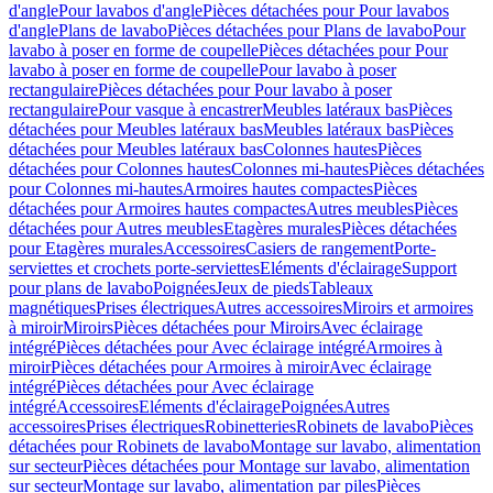
d'angle
Pour lavabos d'angle
Pièces détachées pour Pour lavabos
d'angle
Plans de lavabo
Pièces détachées pour Plans de lavabo
Pour
lavabo à poser en forme de coupelle
Pièces détachées pour Pour
lavabo à poser en forme de coupelle
Pour lavabo à poser
rectangulaire
Pièces détachées pour Pour lavabo à poser
rectangulaire
Pour vasque à encastrer
Meubles latéraux bas
Pièces
détachées pour Meubles latéraux bas
Meubles latéraux bas
Pièces
détachées pour Meubles latéraux bas
Colonnes hautes
Pièces
détachées pour Colonnes hautes
Colonnes mi-hautes
Pièces détachées
pour Colonnes mi-hautes
Armoires hautes compactes
Pièces
détachées pour Armoires hautes compactes
Autres meubles
Pièces
détachées pour Autres meubles
Etagères murales
Pièces détachées
pour Etagères murales
Accessoires
Casiers de rangement
Porte-
serviettes et crochets porte-serviettes
Eléments d'éclairage
Support
pour plans de lavabo
Poignées
Jeux de pieds
Tableaux
magnétiques
Prises électriques
Autres accessoires
Miroirs et armoires
à miroir
Miroirs
Pièces détachées pour Miroirs
Avec éclairage
intégré
Pièces détachées pour Avec éclairage intégré
Armoires à
miroir
Pièces détachées pour Armoires à miroir
Avec éclairage
intégré
Pièces détachées pour Avec éclairage
intégré
Accessoires
Eléments d'éclairage
Poignées
Autres
accessoires
Prises électriques
Robinetteries
Robinets de lavabo
Pièces
détachées pour Robinets de lavabo
Montage sur lavabo, alimentation
sur secteur
Pièces détachées pour Montage sur lavabo, alimentation
sur secteur
Montage sur lavabo, alimentation par piles
Pièces