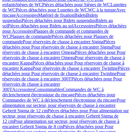
enfants
Sièges de WC
Pièces détachées pour Sièges de WC
Lunettes
de WC
Pièces détachées pour Lunettes de WC
WC à la turque
Avec
rinçage
Accessoires
Matériel de fixation
Bidets
Bidets
suspendus
Pièces détachées pour Bidets suspendus
Bidets au
sol
Pièces détachées pour Bidets au sol
Accessoires
Pièces détachées
pour Accessoires
Plaques de commande et commandes de
WC
Plaques de commande
Pièces détachées pour Plaques de
commande
Pour réservoirs de chasse à encastrer Sigma
Pièces
détachées pour Pour réservoirs de chasse à encastrer Sigma
Pour
réservoirs de chasse à encastrer Omega
Pièces détachées pour Pour
réservoirs de chasse à encastrer Omega
Pour réservoirs de chasse à
encastrer Kappa
Pièces détachées pour Pour réservoirs de chasse à
encastrer Kappa
Pour réservoirs de chasse à encastrer Twinline
Pièces
détachées pour Pour réservoirs de chasse à encastrer Twinline
Pour
réservoirs de chasse à encastrer 300T
Pièces détachées pour Pour
réservoirs de chasse à encastrer
300T
Accessoires
Consommables
Commandes de WC à
déclenchement électronique du rinçage
Pièces détachées pour
Commandes de WC à déclenchement électronique du rinçage
Pour
alimentation sur secteur, pour réservoirs de chasse à encastrer
Geberit Sigma de 12 cm
Pièces détachées pour Pour alimentation sur
secteur, pour réservoirs de chasse à encastrer Geberit Sigma de
12 cm
Pour alimentation sur secteur, pour réservoirs de chasse à
encastrer Geberit Sigma de 8 cm
Pièces détachées pour Pour
alimentation sur secteur, pour réservoirs de chasse à encastrer