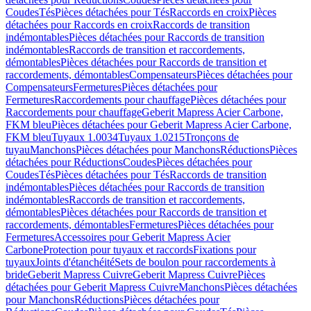
Coudes
Tés
Pièces détachées pour Tés
Raccords en croix
Pièces
détachées pour Raccords en croix
Raccords de transition
indémontables
Pièces détachées pour Raccords de transition
indémontables
Raccords de transition et raccordements,
démontables
Pièces détachées pour Raccords de transition et
raccordements, démontables
Compensateurs
Pièces détachées pour
Compensateurs
Fermetures
Pièces détachées pour
Fermetures
Raccordements pour chauffage
Pièces détachées pour
Raccordements pour chauffage
Geberit Mapress Acier Carbone,
FKM bleu
Pièces détachées pour Geberit Mapress Acier Carbone,
FKM bleu
Tuyaux 1.0034
Tuyaux 1.0215
Tronçons de
tuyau
Manchons
Pièces détachées pour Manchons
Réductions
Pièces
détachées pour Réductions
Coudes
Pièces détachées pour
Coudes
Tés
Pièces détachées pour Tés
Raccords de transition
indémontables
Pièces détachées pour Raccords de transition
indémontables
Raccords de transition et raccordements,
démontables
Pièces détachées pour Raccords de transition et
raccordements, démontables
Fermetures
Pièces détachées pour
Fermetures
Accessoires pour Geberit Mapress Acier
Carbone
Protection pour tuyaux et raccords
Fixations pour
tuyaux
Joints d'étanchéité
Sets de boulon pour raccordements à
bride
Geberit Mapress Cuivre
Geberit Mapress Cuivre
Pièces
détachées pour Geberit Mapress Cuivre
Manchons
Pièces détachées
pour Manchons
Réductions
Pièces détachées pour