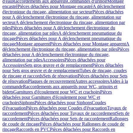
d'eau
Raccordements aux appareils
Commandes d'urinoir
Montage
encastré
Pièces détachées pour Montage encastré
A déclenchement
électronique du rinçage, alimentation sur secteur
Pièces détachées
pour A déclenchement électronique du rinçage, alimentation sur
secteur
A déclenchement électronique du rinçage, alimentation par
piles
Pièces détachées pour A déclenchement électronique du
rinçage, alimentation par piles
A déclenchement pneumatique du
rinçage
Pièces détachées pour A déclenchement pneumatique du
rinçage
Montage apparent
Pièces détachées pour Montage apparent
A
déclenchement électronique du rinçage, alimentation par piles
Pièces
détachées pour A déclenchement électronique du rinçage,
alimentation par piles
Accessoires
Pièces détachées pour
Accessoires
Sets gros œuvre et de remplacement
Pièces détachées
pour Sets gros œuvre et de remplacement
Tubes de rinçage, coudes
de rinçage et raccords
Sets de rénovation
Pièces détachées pour Sets
de rénovation
Plaques de recouvrement
Autres accessoires
Aides à la
commande
Raccordements aux appareils pour WC, urinoirs et
bidets
Garnitures d'écoulement pour WC et crachoirs
Pièces
détachées pour Garnitures d'écoulement pour WC et
crachoirs
Siphons
Pièces détachées pour Siphons
Coudes
d'évacuation
Pièces détachées pour Coudes d'évacuation
Tuyaux de
raccordement
Pièces détachées pour Tuyaux de raccordement
Sets de
raccordement
Pièces détachées pour Sets de raccordement
Rallonges
de coude de rinçage
Pièces détachées pour Rallonges de coude de
rinçage
Raccords en PVC
Pièces détachées pour Raccords en