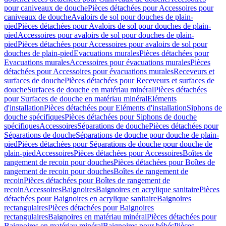
pour caniveaux de douche
Pièces détachées pour Accessoires pour
caniveaux de douche
Avaloirs de sol pour douches de plain-
pied
Pièces détachées pour Avaloirs de sol pour douches de plain-
pied
Accessoires pour avaloirs de sol pour douches de plain-
pied
Pièces détachées pour Accessoires pour avaloirs de sol pour
douches de plain-pied
Evacuations murales
Pièces détachées pour
Evacuations murales
Accessoires pour évacuations murales
Pièces
détachées pour Accessoires pour évacuations murales
Receveurs et
surfaces de douche
Pièces détachées pour Receveurs et surfaces de
douche
Surfaces de douche en matériau minéral
Pièces détachées
pour Surfaces de douche en matériau minéral
Eléments
d'installation
Pièces détachées pour Eléments d'installation
Siphons de
douche spécifiques
Pièces détachées pour Siphons de douche
spécifiques
Accessoires
Séparations de douche
Pièces détachées pour
Séparations de douche
Séparations de douche pour douche de plain-
pied
Pièces détachées pour Séparations de douche pour douche de
plain-pied
Accessoires
Pièces détachées pour Accessoires
Boîtes de
rangement de recoin pour douches
Pièces détachées pour Boîtes de
rangement de recoin pour douches
Boîtes de rangement de
recoin
Pièces détachées pour Boîtes de rangement de
recoin
Accessoires
Baignoires
Baignoires en acrylique sanitaire
Pièces
détachées pour Baignoires en acrylique sanitaire
Baignoires
rectangulaires
Pièces détachées pour Baignoires
rectangulaires
Baignoires en matériau minéral
Pièces détachées pour
Baignoires en matériau minéral
Baignoires pour bébés
Pièces