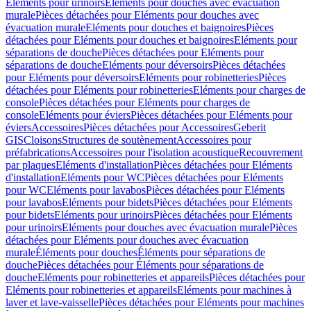
Eléments pour urinoirs
Eléments pour douches avec évacuation
murale
Pièces détachées pour Eléments pour douches avec
évacuation murale
Eléments pour douches et baignoires
Pièces
détachées pour Eléments pour douches et baignoires
Eléments pour
séparations de douche
Pièces détachées pour Eléments pour
séparations de douche
Eléments pour déversoirs
Pièces détachées
pour Eléments pour déversoirs
Eléments pour robinetteries
Pièces
détachées pour Eléments pour robinetteries
Eléments pour charges de
console
Pièces détachées pour Eléments pour charges de
console
Eléments pour éviers
Pièces détachées pour Eléments pour
éviers
Accessoires
Pièces détachées pour Accessoires
Geberit
GIS
Cloisons
Structures de soutènement
Accessoires pour
préfabrications
Accessoires pour l'isolation acoustique
Recouvrement
par plaques
Eléments d'installation
Pièces détachées pour Eléments
d'installation
Eléments pour WC
Pièces détachées pour Eléments
pour WC
Eléments pour lavabos
Pièces détachées pour Eléments
pour lavabos
Eléments pour bidets
Pièces détachées pour Eléments
pour bidets
Eléments pour urinoirs
Pièces détachées pour Eléments
pour urinoirs
Eléments pour douches avec évacuation murale
Pièces
détachées pour Eléments pour douches avec évacuation
murale
Éléments pour douches
Éléments pour séparations de
douche
Pièces détachées pour Éléments pour séparations de
douche
Eléments pour robinetteries et appareils
Pièces détachées pour
Eléments pour robinetteries et appareils
Eléments pour machines à
laver et lave-vaisselle
Pièces détachées pour Eléments pour machines