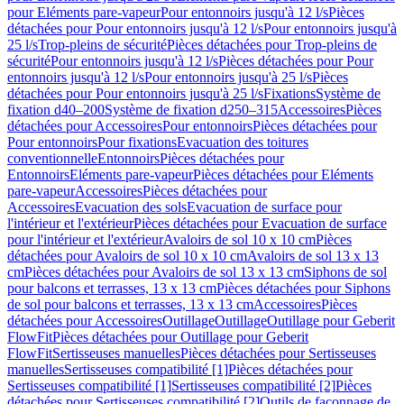
pour Eléments pare-vapeur
Pour entonnoirs jusqu'à 12 l/s
Pièces
détachées pour Pour entonnoirs jusqu'à 12 l/s
Pour entonnoirs jusqu'à
25 l/s
Trop-pleins de sécurité
Pièces détachées pour Trop-pleins de
sécurité
Pour entonnoirs jusqu'à 12 l/s
Pièces détachées pour Pour
entonnoirs jusqu'à 12 l/s
Pour entonnoirs jusqu'à 25 l/s
Pièces
détachées pour Pour entonnoirs jusqu'à 25 l/s
Fixations
Système de
fixation d40–200
Système de fixation d250–315
Accessoires
Pièces
détachées pour Accessoires
Pour entonnoirs
Pièces détachées pour
Pour entonnoirs
Pour fixations
Evacuation des toitures
conventionnelle
Entonnoirs
Pièces détachées pour
Entonnoirs
Eléments pare-vapeur
Pièces détachées pour Eléments
pare-vapeur
Accessoires
Pièces détachées pour
Accessoires
Evacuation des sols
Evacuation de surface pour
l'intérieur et l'extérieur
Pièces détachées pour Evacuation de surface
pour l'intérieur et l'extérieur
Avaloirs de sol 10 x 10 cm
Pièces
détachées pour Avaloirs de sol 10 x 10 cm
Avaloirs de sol 13 x 13
cm
Pièces détachées pour Avaloirs de sol 13 x 13 cm
Siphons de sol
pour balcons et terrasses, 13 x 13 cm
Pièces détachées pour Siphons
de sol pour balcons et terrasses, 13 x 13 cm
Accessoires
Pièces
détachées pour Accessoires
Outillage
Outillage
Outillage pour Geberit
FlowFit
Pièces détachées pour Outillage pour Geberit
FlowFit
Sertisseuses manuelles
Pièces détachées pour Sertisseuses
manuelles
Sertisseuses compatibilité [1]
Pièces détachées pour
Sertisseuses compatibilité [1]
Sertisseuses compatibilité [2]
Pièces
détachées pour Sertisseuses compatibilité [2]
Outils de façonnage de