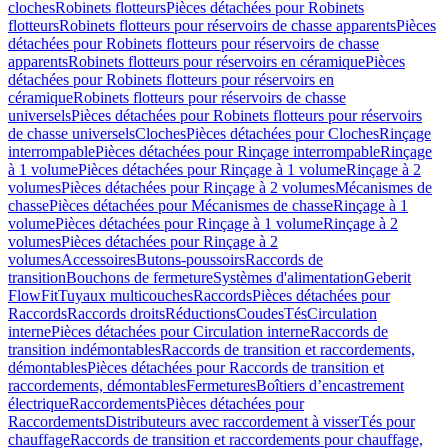
cloches
Robinets flotteurs
Pièces détachées pour Robinets
flotteurs
Robinets flotteurs pour réservoirs de chasse apparents
Pièces
détachées pour Robinets flotteurs pour réservoirs de chasse
apparents
Robinets flotteurs pour réservoirs en céramique
Pièces
détachées pour Robinets flotteurs pour réservoirs en
céramique
Robinets flotteurs pour réservoirs de chasse
universels
Pièces détachées pour Robinets flotteurs pour réservoirs
de chasse universels
Cloches
Pièces détachées pour Cloches
Rinçage
interrompable
Pièces détachées pour Rinçage interrompable
Rinçage
à 1 volume
Pièces détachées pour Rinçage à 1 volume
Rinçage à 2
volumes
Pièces détachées pour Rinçage à 2 volumes
Mécanismes de
chasse
Pièces détachées pour Mécanismes de chasse
Rinçage à 1
volume
Pièces détachées pour Rinçage à 1 volume
Rinçage à 2
volumes
Pièces détachées pour Rinçage à 2
volumes
Accessoires
Butons-poussoirs
Raccords de
transition
Bouchons de fermeture
Systèmes d'alimentation
Geberit
FlowFit
Tuyaux multicouches
Raccords
Pièces détachées pour
Raccords
Raccords droits
Réductions
Coudes
Tés
Circulation
interne
Pièces détachées pour Circulation interne
Raccords de
transition indémontables
Raccords de transition et raccordements,
démontables
Pièces détachées pour Raccords de transition et
raccordements, démontables
Fermetures
Boîtiers d’encastrement
électrique
Raccordements
Pièces détachées pour
Raccordements
Distributeurs avec raccordement à visser
Tés pour
chauffage
Raccords de transition et raccordements pour chauffage,