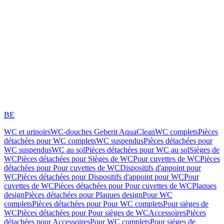
BE
WC et urinoirs
WC-douches Geberit AquaClean
WC complets
Pièces
détachées pour WC complets
WC suspendus
Pièces détachées pour
WC suspendus
WC au sol
Pièces détachées pour WC au sol
Sièges de
WC
Pièces détachées pour Sièges de WC
Pour cuvettes de WC
Pièces
détachées pour Pour cuvettes de WC
Dispositifs d'appoint pour
WC
Pièces détachées pour Dispositifs d'appoint pour WC
Pour
cuvettes de WC
Pièces détachées pour Pour cuvettes de WC
Plaques
design
Pièces détachées pour Plaques design
Pour WC
complets
Pièces détachées pour Pour WC complets
Pour sièges de
WC
Pièces détachées pour Pour sièges de WC
Accessoires
Pièces
détachées pour Accessoires
Pour WC complets
Pour sièges de