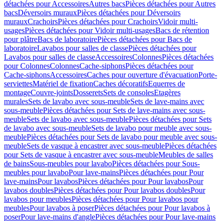
détachées pour Accessoires
Autres bacs
Pièces détachées pour Autres
bacs
Déversoirs muraux
Pièces détachées pour Déversoirs
muraux
Crachoirs
Pièces détachées pour Crachoirs
Vidoir multi-
usages
Pièces détachées pour Vidoir multi-usages
Bacs de rétention
pour plâtre
Bacs de laboratoire
Pièces détachées pour Bacs de
laboratoire
Lavabos pour salles de classe
Pièces détachées pour
Lavabos pour salles de classe
Accessoires
Colonnes
Pièces détachées
pour Colonnes
Colonnes
Cache-siphons
Pièces détachées pour
Cache-siphons
Accessoires
Caches pour ouverture d'évacuation
Porte-
serviettes
Matériel de fixation
Caches décoratifs
Equerres de
montage
Couvre-joints
Dosserets
Sets de consoles
Etagères
murales
Sets de lavabo avec sous-meuble
Sets de lave-mains avec
sous-meuble
Pièces détachées pour Sets de lave-mains avec sous-
meuble
Sets de lavabo avec sous-meuble
Pièces détachées pour Sets
de lavabo avec sous-meuble
Sets de lavabo pour meuble avec sous-
meuble
Pièces détachées pour Sets de lavabo pour meuble avec sous-
meuble
Sets de vasque à encastrer avec sous-meuble
Pièces détachées
pour Sets de vasque à encastrer avec sous-meuble
Meubles de salles
de bains
Sous-meubles pour lavabo
Pièces détachées pour Sous-
meubles pour lavabo
Pour lave-mains
Pièces détachées pour Pour
lave-mains
Pour lavabos
Pièces détachées pour Pour lavabos
Pour
lavabos doubles
Pièces détachées pour Pour lavabos doubles
Pour
lavabos pour meubles
Pièces détachées pour Pour lavabos pour
meubles
Pour lavabos à poser
Pièces détachées pour Pour lavabos à
poser
Pour lave-mains d'angle
Pièces détachées pour Pour lave-mains