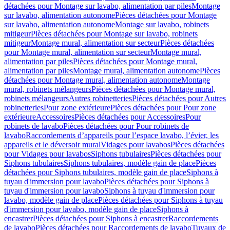
détachées pour Montage sur lavabo, alimentation par piles
Montage
sur lavabo, alimentation autonome
Pièces détachées pour Montage
sur lavabo, alimentation autonome
Montage sur lavabo, robinets
mitigeur
Pièces détachées pour Montage sur lavabo, robinets
mitigeur
Montage mural, alimentation sur secteur
Pièces détachées
pour Montage mural, alimentation sur secteur
Montage mural,
alimentation par piles
Pièces détachées pour Montage mural,
alimentation par piles
Montage mural, alimentation autonome
Pièces
détachées pour Montage mural, alimentation autonome
Montage
mural, robinets mélangeurs
Pièces détachées pour Montage mural,
robinets mélangeurs
Autres robinetteries
Pièces détachées pour Autres
robinetteries
Pour zone extérieure
Pièces détachées pour Pour zone
extérieure
Accessoires
Pièces détachées pour Accessoires
Pour
robinets de lavabo
Pièces détachées pour Pour robinets de
lavabo
Raccordements d’appareils pour l’espace lavabo, l’évier, les
appareils et le déversoir mural
Vidages pour lavabos
Pièces détachées
pour Vidages pour lavabos
Siphons tubulaires
Pièces détachées pour
Siphons tubulaires
Siphons tubulaires, modèle gain de place
Pièces
détachées pour Siphons tubulaires, modèle gain de place
Siphons à
tuyau d'immersion pour lavabo
Pièces détachées pour Siphons à
tuyau d'immersion pour lavabo
Siphons à tuyau d'immersion pour
lavabo, modèle gain de place
Pièces détachées pour Siphons à tuyau
d'immersion pour lavabo, modèle gain de place
Siphons à
encastrer
Pièces détachées pour Siphons à encastrer
Raccordements
de lavabo
Pièces détachées pour Raccordements de lavabo
Tuyaux de