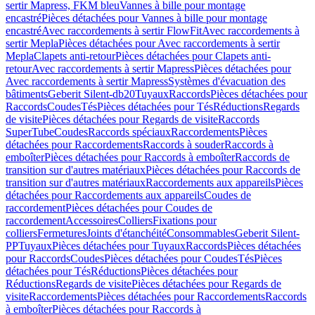
sertir Mapress, FKM bleu
Vannes à bille pour montage
encastré
Pièces détachées pour Vannes à bille pour montage
encastré
Avec raccordements à sertir FlowFit
Avec raccordements à
sertir Mepla
Pièces détachées pour Avec raccordements à sertir
Mepla
Clapets anti-retour
Pièces détachées pour Clapets anti-
retour
Avec raccordements à sertir Mapress
Pièces détachées pour
Avec raccordements à sertir Mapress
Systèmes d'évacuation des
bâtiments
Geberit Silent-db20
Tuyaux
Raccords
Pièces détachées pour
Raccords
Coudes
Tés
Pièces détachées pour Tés
Réductions
Regards
de visite
Pièces détachées pour Regards de visite
Raccords
SuperTube
Coudes
Raccords spéciaux
Raccordements
Pièces
détachées pour Raccordements
Raccords à souder
Raccords à
emboîter
Pièces détachées pour Raccords à emboîter
Raccords de
transition sur d'autres matériaux
Pièces détachées pour Raccords de
transition sur d'autres matériaux
Raccordements aux appareils
Pièces
détachées pour Raccordements aux appareils
Coudes de
raccordement
Pièces détachées pour Coudes de
raccordement
Accessoires
Colliers
Fixations pour
colliers
Fermetures
Joints d'étanchéité
Consommables
Geberit Silent-
PP
Tuyaux
Pièces détachées pour Tuyaux
Raccords
Pièces détachées
pour Raccords
Coudes
Pièces détachées pour Coudes
Tés
Pièces
détachées pour Tés
Réductions
Pièces détachées pour
Réductions
Regards de visite
Pièces détachées pour Regards de
visite
Raccordements
Pièces détachées pour Raccordements
Raccords
à emboîter
Pièces détachées pour Raccords à