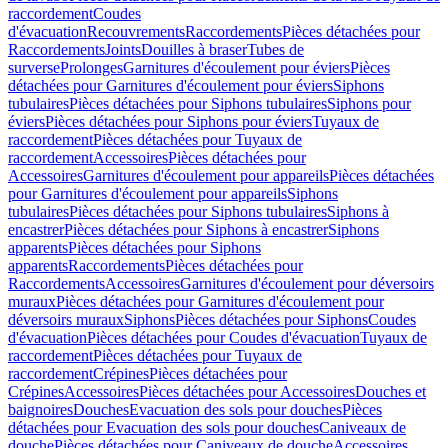
raccordement
Coudes
d'évacuation
Recouvrements
Raccordements
Pièces détachées pour
Raccordements
Joints
Douilles à braser
Tubes de
surverse
Prolonges
Garnitures d'écoulement pour éviers
Pièces
détachées pour Garnitures d'écoulement pour éviers
Siphons
tubulaires
Pièces détachées pour Siphons tubulaires
Siphons pour
éviers
Pièces détachées pour Siphons pour éviers
Tuyaux de
raccordement
Pièces détachées pour Tuyaux de
raccordement
Accessoires
Pièces détachées pour
Accessoires
Garnitures d'écoulement pour appareils
Pièces détachées
pour Garnitures d'écoulement pour appareils
Siphons
tubulaires
Pièces détachées pour Siphons tubulaires
Siphons à
encastrer
Pièces détachées pour Siphons à encastrer
Siphons
apparents
Pièces détachées pour Siphons
apparents
Raccordements
Pièces détachées pour
Raccordements
Accessoires
Garnitures d'écoulement pour déversoirs
muraux
Pièces détachées pour Garnitures d'écoulement pour
déversoirs muraux
Siphons
Pièces détachées pour Siphons
Coudes
d'évacuation
Pièces détachées pour Coudes d'évacuation
Tuyaux de
raccordement
Pièces détachées pour Tuyaux de
raccordement
Crépines
Pièces détachées pour
Crépines
Accessoires
Pièces détachées pour Accessoires
Douches et
baignoires
Douches
Evacuation des sols pour douches
Pièces
détachées pour Evacuation des sols pour douches
Caniveaux de
douche
Pièces détachées pour Caniveaux de douche
Accessoires