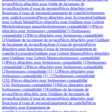
tuyaux
Pièces détachées pour Outils de façonnage de
tuyaux
Bouchons d’essai de pression
Pièces détachées pour
Bouchons d’essai de pression
Equipement de contrôle
Sertisseuses
avec outils
Accessoires
Pièces détachées pour Accessoires
Outillage
pour Geberit Mepla
Pièces détachées pour Outillage pour Geberit
Mepla
Sertisseuses manuelles
Sertisseuses compatibilité [1]
Pièces
détachées pour Sertisseuses compatibilité [1]
Sertisseuses
compatibilité [2]
Pièces détachées pour Sertisseuses compatibilité
[2]
Outillage de façonnage de tuyaux
Pièces détachées pour Outillage
de façonnage de tuyaux
Bouchons d’essai de pression
Pièces
détachées pour Bouchons d’essai de pression
Equipement de
contrôle
Accessoires
Outillage pour Geberit Mapress
Pièces détachées
pour Outillage pour Geberit Mapress
Sertisseuses compatibilité
[1]
Pièces détachées pour Sertisseuses compatibilité [1]
Sertisseuses
compatibilité [2]
Pièces détachées pour Sertisseuses compatibilité
[2]
Sertisseuses compatibilité [1] / [2]
Pièces détachées pour
Sertisseuses compatibilité [1] / [2]
Sertisseuses compatibilité
[2XL]
Pièces détachées pour Sertisseuses compatibilité
[2XL]
Sertisseuses compatibilité [3]
Pièces détachées pour
Sertisseuses compatibilité [3]
Outillage de façonnage de
tuyaux
Pièces détachées pour Outillage de façonnage de
tuyaux
Bouchons d’essai de pression
Pièces détachées pour
Bouchons d’essai de pression
Equipement de contrôle
Pièces
détachées pour Equipement de
contrôle
Accessoires
Sertisseuses
Pièces détachées pour