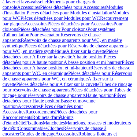
à laver et lave-vaisselle
Eléments pour charges de
console
Accessoires
Pièces détachées pour Accessoires
Modules
d'installation
Pièces détachées pour Modules d'installation
Modules
pour WC
Pièces détachées pour Modules pour WC
Recouvrement
par plaques
Accessoires
Pièces détachées pour Accessoires
Pour
cloisons
Pièces détachées pour Pour cloisons
Pour systèmes
d'alimentation
Pour évacuation
Réservoirs de chasse
apparents
Réservoirs de chasse apparents pour WC, en matière
synthétique
Pièces détachées pour Réservoirs de chasse apparents
pour WC, en matière synthétique
A fixer sur la cuvette
Pièces
détachées pour A fixer sur la cuvette
A haute position
Pièces
détachées pour A haute position
A basse position et mi-hauteur
Pièces
détachées pour A basse position et mi-hauteur
Réservoirs de chasse
apparents pour WC, en céramique
Pièces détachées pour Réservoirs
de chasse apparents pour WC, en céramique
A fixer sur la
cuvette
Pièces détachées pour A fixer sur la cuvette
Tubes de rinçage
pour réservoirs de chasse apparents
Pièces détachées pour Tubes de
rinçage pour réservoirs de chasse apparents
Haute position
Pièces
détachées pour Haute position
Basse et moyenne
position
Accessoires
Pièces détachées pour
Accessoires
Raccordements
Pièces détachées pour
Raccordements
Robinets d'arrêt
Joints
d'étanchéité
Fixations
Manchettes
Mamelons, rosaces et modérateurs
de débit
Consommables
Cloches
Réservoirs de chasse à
encastrer
Coudes de rinçage
Accessoires
Robinets flotteurs et