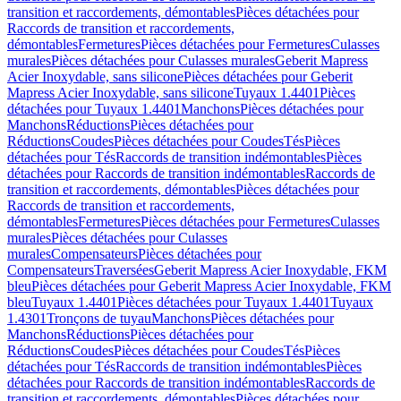
transition et raccordements, démontables
Pièces détachées pour
Raccords de transition et raccordements,
démontables
Fermetures
Pièces détachées pour Fermetures
Culasses
murales
Pièces détachées pour Culasses murales
Geberit Mapress
Acier Inoxydable, sans silicone
Pièces détachées pour Geberit
Mapress Acier Inoxydable, sans silicone
Tuyaux 1.4401
Pièces
détachées pour Tuyaux 1.4401
Manchons
Pièces détachées pour
Manchons
Réductions
Pièces détachées pour
Réductions
Coudes
Pièces détachées pour Coudes
Tés
Pièces
détachées pour Tés
Raccords de transition indémontables
Pièces
détachées pour Raccords de transition indémontables
Raccords de
transition et raccordements, démontables
Pièces détachées pour
Raccords de transition et raccordements,
démontables
Fermetures
Pièces détachées pour Fermetures
Culasses
murales
Pièces détachées pour Culasses
murales
Compensateurs
Pièces détachées pour
Compensateurs
Traversées
Geberit Mapress Acier Inoxydable, FKM
bleu
Pièces détachées pour Geberit Mapress Acier Inoxydable, FKM
bleu
Tuyaux 1.4401
Pièces détachées pour Tuyaux 1.4401
Tuyaux
1.4301
Tronçons de tuyau
Manchons
Pièces détachées pour
Manchons
Réductions
Pièces détachées pour
Réductions
Coudes
Pièces détachées pour Coudes
Tés
Pièces
détachées pour Tés
Raccords de transition indémontables
Pièces
détachées pour Raccords de transition indémontables
Raccords de
transition et raccordements, démontables
Pièces détachées pour