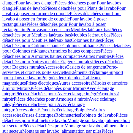
d'angle
Pour lavabos d'angle
Pièces détachées pour Pour lavabos
d'angle
Plans de lavabo
Pièces détachées pour Plans de lavabo
Pour
lavabo à poser en forme de coupelle
Pièces détachées pour Pour
lavabo à poser en forme de coupelle
Pour lavabo à poser
rectangulaire
Pièces détachées pour Pour lavabo à poser
rectangulaire
Pour vasque à encastrer
Meubles latéraux bas
Pièces
détachées pour Meubles latéraux bas
Meubles latéraux bas
Pièces
détachées pour Meubles latéraux bas
Colonnes hautes
Pièces
détachées pour Colonnes hautes
Colonnes mi-hautes
Pièces détachées
pour Colonnes mi-hautes
Armoires hautes compactes
Pièces
détachées pour Armoires hautes compactes
Autres meubles
Pièces
détachées pour Autres meubles
Etagères murales
Pièces détachées
pour Etagères murales
Accessoires
Casiers de rangement
Porte-
serviettes et crochets porte-serviettes
Eléments d'éclairage
Support
pour plans de lavabo
Poignées
Jeux de pieds
Tableaux
magnétiques
Prises électriques
Autres accessoires
Miroirs et armoires
à miroir
Miroirs
Pièces détachées pour Miroirs
Avec éclairage
intégré
Pièces détachées pour Avec éclairage intégré
Armoires à
miroir
Pièces détachées pour Armoires à miroir
Avec éclairage
intégré
Pièces détachées pour Avec éclairage
intégré
Accessoires
Eléments d'éclairage
Poignées
Autres
accessoires
Prises électriques
Robinetteries
Robinets de lavabo
Pièces
détachées pour Robinets de lavabo
Montage sur lavabo, alimentation
sur secteur
Pièces détachées pour Montage sur lavabo, alimentation
sur secteur
Montage sur lavabo, alimentation par piles
Pièces