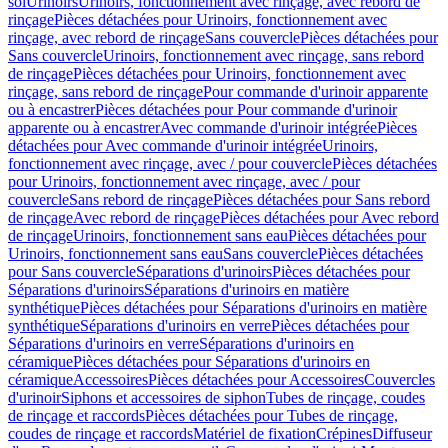
sol
Urinoirs
Urinoirs, fonctionnement avec rinçage, avec rebord de
rinçage
Pièces détachées pour Urinoirs, fonctionnement avec
rinçage, avec rebord de rinçage
Sans couvercle
Pièces détachées pour
Sans couvercle
Urinoirs, fonctionnement avec rinçage, sans rebord
de rinçage
Pièces détachées pour Urinoirs, fonctionnement avec
rinçage, sans rebord de rinçage
Pour commande d'urinoir apparente
ou à encastrer
Pièces détachées pour Pour commande d'urinoir
apparente ou à encastrer
Avec commande d'urinoir intégrée
Pièces
détachées pour Avec commande d'urinoir intégrée
Urinoirs,
fonctionnement avec rinçage, avec / pour couvercle
Pièces détachées
pour Urinoirs, fonctionnement avec rinçage, avec / pour
couvercle
Sans rebord de rinçage
Pièces détachées pour Sans rebord
de rinçage
Avec rebord de rinçage
Pièces détachées pour Avec rebord
de rinçage
Urinoirs, fonctionnement sans eau
Pièces détachées pour
Urinoirs, fonctionnement sans eau
Sans couvercle
Pièces détachées
pour Sans couvercle
Séparations d'urinoirs
Pièces détachées pour
Séparations d'urinoirs
Séparations d'urinoirs en matière
synthétique
Pièces détachées pour Séparations d'urinoirs en matière
synthétique
Séparations d'urinoirs en verre
Pièces détachées pour
Séparations d'urinoirs en verre
Séparations d'urinoirs en
céramique
Pièces détachées pour Séparations d'urinoirs en
céramique
Accessoires
Pièces détachées pour Accessoires
Couvercles
d'urinoir
Siphons et accessoires de siphon
Tubes de rinçage, coudes
de rinçage et raccords
Pièces détachées pour Tubes de rinçage,
coudes de rinçage et raccords
Matériel de fixation
Crépines
Diffuseur