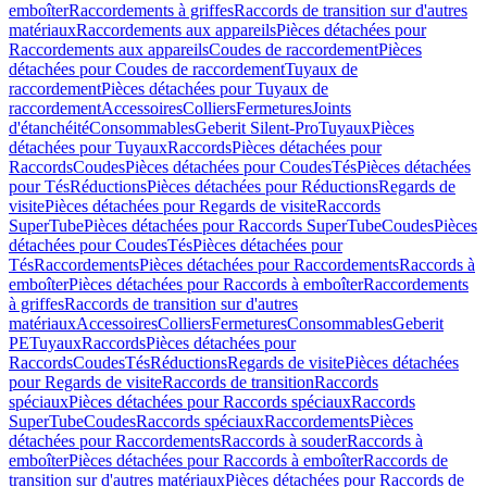
emboîter
Raccordements à griffes
Raccords de transition sur d'autres
matériaux
Raccordements aux appareils
Pièces détachées pour
Raccordements aux appareils
Coudes de raccordement
Pièces
détachées pour Coudes de raccordement
Tuyaux de
raccordement
Pièces détachées pour Tuyaux de
raccordement
Accessoires
Colliers
Fermetures
Joints
d'étanchéité
Consommables
Geberit Silent-Pro
Tuyaux
Pièces
détachées pour Tuyaux
Raccords
Pièces détachées pour
Raccords
Coudes
Pièces détachées pour Coudes
Tés
Pièces détachées
pour Tés
Réductions
Pièces détachées pour Réductions
Regards de
visite
Pièces détachées pour Regards de visite
Raccords
SuperTube
Pièces détachées pour Raccords SuperTube
Coudes
Pièces
détachées pour Coudes
Tés
Pièces détachées pour
Tés
Raccordements
Pièces détachées pour Raccordements
Raccords à
emboîter
Pièces détachées pour Raccords à emboîter
Raccordements
à griffes
Raccords de transition sur d'autres
matériaux
Accessoires
Colliers
Fermetures
Consommables
Geberit
PE
Tuyaux
Raccords
Pièces détachées pour
Raccords
Coudes
Tés
Réductions
Regards de visite
Pièces détachées
pour Regards de visite
Raccords de transition
Raccords
spéciaux
Pièces détachées pour Raccords spéciaux
Raccords
SuperTube
Coudes
Raccords spéciaux
Raccordements
Pièces
détachées pour Raccordements
Raccords à souder
Raccords à
emboîter
Pièces détachées pour Raccords à emboîter
Raccords de
transition sur d'autres matériaux
Pièces détachées pour Raccords de