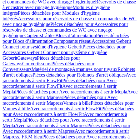
et commandes de WC avec rinçage hygiénique
Réservoirs de chasse
à encastrer avec rinçage hygiénique
Modules d'hygiène
intégrés
Pièces détachées pour Modules d'hygiène
intégrés
Accessoires pour réservoirs de chasse et commandes de WC
avec rinçage hygiénique
Pièces détachées pour Accessoires pour
réservoirs de chasse et commandes de WC avec rinçage
hygiénique
Capteurs
Câbles
Blocs d’alimentation
Pièces détachées
pour Blocs d’alimentation
Composants réseau
Accessoires Geberit
Connect pour système d'hygiène Geberit
Pièces détachées pour
Accessoires Geberit Connect pour système d'hygiène
Geberit
Gateways
Pièces détachées pour
Gateways
Convertisseurs
Pièces détachées pour
Convertisseurs
Matériel de montage
Armatures pour tuyaux
Robinets
d'arrêt obliques
Pièces détachées pour Robinets d'arrêt obliques
Avec
raccordements à sertir FlowFit
Pièces détachées pour Avec
raccordements à sertir FlowFit
Avec raccordements à sertir
Mepla
Pièces détachées pour Avec raccordements à sertir Mepla
Avec
raccordements à sertir Mapress
Pièces détachées pour Avec
raccordements à sertir Mapress
Vannes à bille
Pièces détachées pour
Vannes à bille
Avec raccordements à sertir FlowFit
Pièces détachées
pour Avec raccordements à sertir FlowFit
Avec raccordements à
sertir Mepla
Pièces détachées pour Avec raccordements à sertir
Mepla
Avec raccordements à sertir Mapress
Pièces détachées pour
Avec raccordements à sertir Mapress
Avec raccordements à sertir
Mapress, FKM bleu
Pièces détachées pour Avec raccordements à