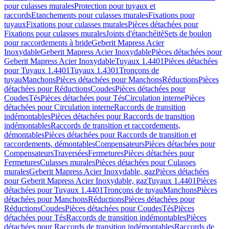
pour culasses murales
Protection pour tuyaux et
raccords
Etanchements pour culasses murales
Fixations pour
tuyaux
Fixations pour culasses murales
Pièces détachées pour
Fixations pour culasses murales
Joints d'étanchéité
Sets de boulon
pour raccordements à bride
Geberit Mapress Acier
Inoxydable
Geberit Mapress Acier Inoxydable
Pièces détachées pour
Geberit Mapress Acier Inoxydable
Tuyaux 1.4401
Pièces détachées
pour Tuyaux 1.4401
Tuyaux 1.4301
Tronçons de
tuyau
Manchons
Pièces détachées pour Manchons
Réductions
Pièces
détachées pour Réductions
Coudes
Pièces détachées pour
Coudes
Tés
Pièces détachées pour Tés
Circulation interne
Pièces
détachées pour Circulation interne
Raccords de transition
indémontables
Pièces détachées pour Raccords de transition
indémontables
Raccords de transition et raccordements,
démontables
Pièces détachées pour Raccords de transition et
raccordements, démontables
Compensateurs
Pièces détachées pour
Compensateurs
Traversées
Fermetures
Pièces détachées pour
Fermetures
Culasses murales
Pièces détachées pour Culasses
murales
Geberit Mapress Acier Inoxydable, gaz
Pièces détachées
pour Geberit Mapress Acier Inoxydable, gaz
Tuyaux 1.4401
Pièces
détachées pour Tuyaux 1.4401
Tronçons de tuyau
Manchons
Pièces
détachées pour Manchons
Réductions
Pièces détachées pour
Réductions
Coudes
Pièces détachées pour Coudes
Tés
Pièces
détachées pour Tés
Raccords de transition indémontables
Pièces
détachées pour Raccords de transition indémontables
Raccords de