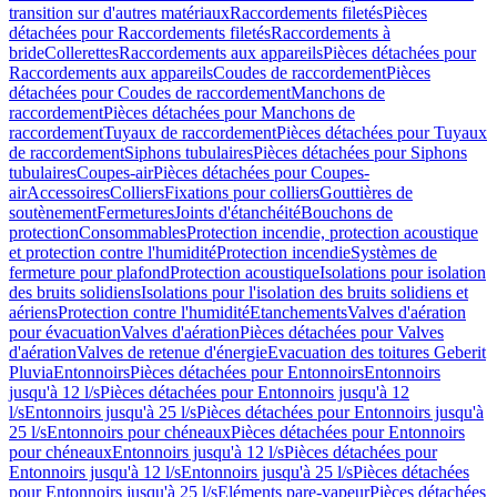
transition sur d'autres matériaux
Raccordements filetés
Pièces
détachées pour Raccordements filetés
Raccordements à
bride
Collerettes
Raccordements aux appareils
Pièces détachées pour
Raccordements aux appareils
Coudes de raccordement
Pièces
détachées pour Coudes de raccordement
Manchons de
raccordement
Pièces détachées pour Manchons de
raccordement
Tuyaux de raccordement
Pièces détachées pour Tuyaux
de raccordement
Siphons tubulaires
Pièces détachées pour Siphons
tubulaires
Coupes-air
Pièces détachées pour Coupes-
air
Accessoires
Colliers
Fixations pour colliers
Gouttières de
soutènement
Fermetures
Joints d'étanchéité
Bouchons de
protection
Consommables
Protection incendie, protection acoustique
et protection contre l'humidité
Protection incendie
Systèmes de
fermeture pour plafond
Protection acoustique
Isolations pour isolation
des bruits solidiens
Isolations pour l'isolation des bruits solidiens et
aériens
Protection contre l'humidité
Etanchements
Valves d'aération
pour évacuation
Valves d'aération
Pièces détachées pour Valves
d'aération
Valves de retenue d'énergie
Evacuation des toitures Geberit
Pluvia
Entonnoirs
Pièces détachées pour Entonnoirs
Entonnoirs
jusqu'à 12 l/s
Pièces détachées pour Entonnoirs jusqu'à 12
l/s
Entonnoirs jusqu'à 25 l/s
Pièces détachées pour Entonnoirs jusqu'à
25 l/s
Entonnoirs pour chéneaux
Pièces détachées pour Entonnoirs
pour chéneaux
Entonnoirs jusqu'à 12 l/s
Pièces détachées pour
Entonnoirs jusqu'à 12 l/s
Entonnoirs jusqu'à 25 l/s
Pièces détachées
pour Entonnoirs jusqu'à 25 l/s
Eléments pare-vapeur
Pièces détachées