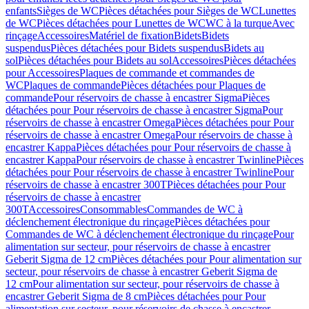
enfants
Sièges de WC
Pièces détachées pour Sièges de WC
Lunettes
de WC
Pièces détachées pour Lunettes de WC
WC à la turque
Avec
rinçage
Accessoires
Matériel de fixation
Bidets
Bidets
suspendus
Pièces détachées pour Bidets suspendus
Bidets au
sol
Pièces détachées pour Bidets au sol
Accessoires
Pièces détachées
pour Accessoires
Plaques de commande et commandes de
WC
Plaques de commande
Pièces détachées pour Plaques de
commande
Pour réservoirs de chasse à encastrer Sigma
Pièces
détachées pour Pour réservoirs de chasse à encastrer Sigma
Pour
réservoirs de chasse à encastrer Omega
Pièces détachées pour Pour
réservoirs de chasse à encastrer Omega
Pour réservoirs de chasse à
encastrer Kappa
Pièces détachées pour Pour réservoirs de chasse à
encastrer Kappa
Pour réservoirs de chasse à encastrer Twinline
Pièces
détachées pour Pour réservoirs de chasse à encastrer Twinline
Pour
réservoirs de chasse à encastrer 300T
Pièces détachées pour Pour
réservoirs de chasse à encastrer
300T
Accessoires
Consommables
Commandes de WC à
déclenchement électronique du rinçage
Pièces détachées pour
Commandes de WC à déclenchement électronique du rinçage
Pour
alimentation sur secteur, pour réservoirs de chasse à encastrer
Geberit Sigma de 12 cm
Pièces détachées pour Pour alimentation sur
secteur, pour réservoirs de chasse à encastrer Geberit Sigma de
12 cm
Pour alimentation sur secteur, pour réservoirs de chasse à
encastrer Geberit Sigma de 8 cm
Pièces détachées pour Pour
alimentation sur secteur, pour réservoirs de chasse à encastrer