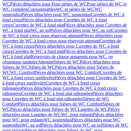
WC
Pièces détachées pour Pour sièges de WC
Pour sièges de WC et
WC complets
Consommables
WC et sièges de WC
WC
suspendus
Pièces détachées pour WC suspendus
Cuvettes de WC à
fond creux
Pièces détachées pour Cuvettes de WC à fond
creux
Cuvettes de WC à fond plat
Pièces détachées pour Cuvettes de
WC à fond plat
WC au sol
Pièces détachées pour WC au sol
Cuvettes
de WC à fond creux pour réservoir attenant
Pièces détachées pour
Cuvettes de WC à fond creux pour réservoir attenant
Cuvettes de
WC à fond creux
Pièces détachées pour Cuvettes de WC à fond
creux
Cuvettes de WC à fond plat
Pièces détachées pour Cuvettes de
WC à fond plat
Réservoirs de chasse apparents pour WC, en
céramique sanitaire
Attenant
Sièges de WC
Pièces détachées pour
Sièges de WC
Sièges de WC
Pièces détachées pour Sièges de
WC
WC Comfort
Pièces détachées pour WC Comfort
Cuvettes de
WC à fond creux surélevées
Pièces détachées pour Cuvettes de WC
à fond creux surélevées
Cuvettes de WC à fond creux
rallongées
Pièces détachées pour Cuvettes de WC à fond creux
rallongées
Cuvettes de WC à fond plat rallongées
Pièces détachées
pour Cuvettes de WC à fond plat rallongées
Sièges de WC
Comfort
Pièces détachées pour Sièges de WC Comfort
Sièges de
WC
Pièces détachées pour Sièges de WC
Lunettes de WC
Pièces
détachées pour Lunettes de WC
WC pour enfants
Pièces détachées
pour WC pour enfants
WC suspendus
Pièces détachées pour WC
suspendus
WC au sol
Pièces détachées pour WC au sol
Sièges de WC
pour enfants
Pièces détachées pour Sièges de WC pour