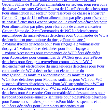
Geberit Sigma de 8 cm
Pour alimentation sur secteur, pour réservoirs
de chasse à encastrer Geberit Omega de 12 cm
Pièces détachées pour
Pour alimentation sur secteur, pour réservoirs de chasse à encastrer
Geberit Omega de 12 cm
Pour alimentation par piles, pour réservoirs
de chasse à encastrer Geberit Sigma de 12 cm
Pièces détachées pour
Pour alimentation par piles, pour réservoirs de chasse à encastrer
Geberit Sigma de 12 cm
Commandes de WC à déclenchement
pneumatique du rinçage
Pièces détachées pour Commandes de WC à
déclenchement pneumatique du rinçage
Pour rinçage à
2 volumes
Pièces détachées pour Pour rinçage à 2 volumes
Pour
rinçage à 1 volume
Pièces détachées pour Pour rinçage à
1 volume
Accessoires pour commandes de WC
Pièces détachées
pour Accessoires pour commandes de WC
Sets gros œuvre
Pièces
détachées pour Sets gros œuvre
Pour commandes de WC à
déclenchement électronique du rinçage
Pièces détachées pour Pour
commandes de WC à déclenchement électronique du
rinçage
Modules sanitaires Monolith
Modules sanitaires pour
WC
Pièces détachées pour Modules sanitaires pour WC
Pour WC
suspendus
Pièces détachées pour Pour WC suspendus
Pour WC au
sol
Pièces détachées pour Pour WC au sol
Accessoires
Pièces
détachées pour Accessoires
Consommables
Modules sanitaires pour
lavabos
Accessoires
Panneaux sanitaires pour bidets
Pièces détachées
pour Panneaux sanitaires pour bidets
Pour bidets suspendus et au
sol
Pièces détachées pour Pour bidets suspendus et au