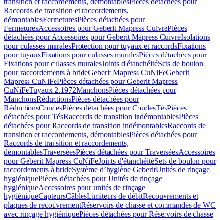
transition et raccordements, démontables
Pièces détachées pour
Raccords de transition et raccordements,
démontables
Fermetures
Pièces détachées pour
Fermetures
Accessoires pour Geberit Mapress Cuivre
Pièces
détachées pour Accessoires pour Geberit Mapress Cuivre
Isolations
pour culasses murales
Protection pour tuyaux et raccords
Fixations
pour tuyaux
Fixations pour culasses murales
Pièces détachées pour
Fixations pour culasses murales
Joints d'étanchéité
Sets de boulon
pour raccordements à bride
Geberit Mapress CuNiFe
Geberit
Mapress CuNiFe
Pièces détachées pour Geberit Mapress
CuNiFe
Tuyaux 2.1972
Manchons
Pièces détachées pour
Manchons
Réductions
Pièces détachées pour
Réductions
Coudes
Pièces détachées pour Coudes
Tés
Pièces
détachées pour Tés
Raccords de transition indémontables
Pièces
détachées pour Raccords de transition indémontables
Raccords de
transition et raccordements, démontables
Pièces détachées pour
Raccords de transition et raccordements,
démontables
Traversées
Pièces détachées pour Traversées
Accessoires
pour Geberit Mapress CuNiFe
Joints d'étanchéité
Sets de boulon pour
raccordements à bride
Système d’hygiène Geberit
Unités de rinçage
hygiénique
Pièces détachées pour Unités de rinçage
hygiénique
Accessoires pour unités de rinçage
hygiénique
Capteurs
Câbles
Limiteurs de débit
Recouvrements et
plaques de recouvrement
Réservoirs de chasse et commandes de WC
avec rinçage hygiénique
Pièces détachées pour Réservoirs de chasse