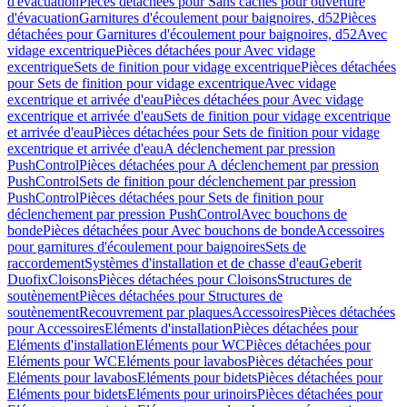
d'évacuation
Pièces détachées pour Sans caches pour ouverture
d'évacuation
Garnitures d'écoulement pour baignoires, d52
Pièces
détachées pour Garnitures d'écoulement pour baignoires, d52
Avec
vidage excentrique
Pièces détachées pour Avec vidage
excentrique
Sets de finition pour vidage excentrique
Pièces détachées
pour Sets de finition pour vidage excentrique
Avec vidage
excentrique et arrivée d'eau
Pièces détachées pour Avec vidage
excentrique et arrivée d'eau
Sets de finition pour vidage excentrique
et arrivée d'eau
Pièces détachées pour Sets de finition pour vidage
excentrique et arrivée d'eau
A déclenchement par pression
PushControl
Pièces détachées pour A déclenchement par pression
PushControl
Sets de finition pour déclenchement par pression
PushControl
Pièces détachées pour Sets de finition pour
déclenchement par pression PushControl
Avec bouchons de
bonde
Pièces détachées pour Avec bouchons de bonde
Accessoires
pour garnitures d'écoulement pour baignoires
Sets de
raccordement
Systèmes d'installation et de chasse d'eau
Geberit
Duofix
Cloisons
Pièces détachées pour Cloisons
Structures de
soutènement
Pièces détachées pour Structures de
soutènement
Recouvrement par plaques
Accessoires
Pièces détachées
pour Accessoires
Eléments d'installation
Pièces détachées pour
Eléments d'installation
Eléments pour WC
Pièces détachées pour
Eléments pour WC
Eléments pour lavabos
Pièces détachées pour
Eléments pour lavabos
Eléments pour bidets
Pièces détachées pour
Eléments pour bidets
Eléments pour urinoirs
Pièces détachées pour