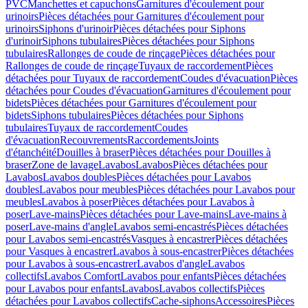
PVC
Manchettes et capuchons
Garnitures d'écoulement pour
urinoirs
Pièces détachées pour Garnitures d'écoulement pour
urinoirs
Siphons d'urinoir
Pièces détachées pour Siphons
d'urinoir
Siphons tubulaires
Pièces détachées pour Siphons
tubulaires
Rallonges de coude de rinçage
Pièces détachées pour
Rallonges de coude de rinçage
Tuyaux de raccordement
Pièces
détachées pour Tuyaux de raccordement
Coudes d'évacuation
Pièces
détachées pour Coudes d'évacuation
Garnitures d'écoulement pour
bidets
Pièces détachées pour Garnitures d'écoulement pour
bidets
Siphons tubulaires
Pièces détachées pour Siphons
tubulaires
Tuyaux de raccordement
Coudes
d'évacuation
Recouvrements
Raccordements
Joints
d'étanchéité
Douilles à braser
Pièces détachées pour Douilles à
braser
Zone de lavage
Lavabos
Lavabos
Pièces détachées pour
Lavabos
Lavabos doubles
Pièces détachées pour Lavabos
doubles
Lavabos pour meubles
Pièces détachées pour Lavabos pour
meubles
Lavabos à poser
Pièces détachées pour Lavabos à
poser
Lave-mains
Pièces détachées pour Lave-mains
Lave-mains à
poser
Lave-mains d'angle
Lavabos semi-encastrés
Pièces détachées
pour Lavabos semi-encastrés
Vasques à encastrer
Pièces détachées
pour Vasques à encastrer
Lavabos à sous-encastrer
Pièces détachées
pour Lavabos à sous-encastrer
Lavabos d'angle
Lavabos
collectifs
Lavabos Comfort
Lavabos pour enfants
Pièces détachées
pour Lavabos pour enfants
Lavabos
Lavabos collectifs
Pièces
détachées pour Lavabos collectifs
Cache-siphons
Accessoires
Pièces