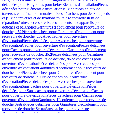
détachées pour Baignoires pour bébés
Eléments d'installation
Pièces
détachées pour Eléments d'installation
Jeux de pieds et jeux de
traverses et de fixations murales
Pièces détachées pour Jeux de pieds
et jeux de traverses et de fixations murales
Accessoires
Kits de
réparation
Autres accessoires
Raccordements aux appareils pour
douches et baignoires
Garnitures d'écoulement pour receveurs de
douche, d52
Pièces détachées pour Garnitures d'écoulement pour
receveurs de douche, d52
Avec caches pour ouverture
d'évacuation
Pièces détachées pour Avec caches pour ouverture
d'évacuation
Caches pour ouverture d'évacuation
Pièces détachées
pour Caches pour ouverture d'évacuation
Garnitures d'écoulement
pour receveurs de douche, d62
Pièces détachées pour Garnitures
d'écoulement pour receveurs de douche, d62
Avec caches pour
ouverture d'évacuation
Pièces détachées pour Avec caches pour
ouverture d'évacuation
Garnitures d'écoulement pour receveurs de
douche, d90
Pièces détachées pour Garnitures d'écoulement pour
receveurs de douche, d90
Avec caches pour ouverture
d'évacuation
Pièces détachées pour Avec caches pour ouverture
d'évacuation
Sans caches pour ouverture d'évacuation
Pièces
détachées pour Sans caches pour ouverture d'évacuation
Caches
pour ouverture d'évacuation
Pièces détachées pour Caches pour
ouverture d'évacuation
Garnitures d'écoulement pour receveurs de
douche Sestra
Pièces détachées pour Garnitures d'écoulement pour
receveurs de douche Sestra
Sans caches pour ouverture