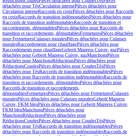
Réductions
Coudes
Pièces détachées pour Coudes
Tés
Pièces
détachées pour Tés
Circulation interne
Pièces détachées pour
Circulation interne
Raccords en croix
Pièces détachées pour Raccords
en croix
Raccords de transition indémontables
Pièces détachées pour
Raccords de transition indémontables
Raccords de transition et
raccordements, démontables
Pièces détachées pour Raccords de
transition et raccordements, démontables
Fermetures
Pièces détachées
pour Fermetures
Culasses murales
Pièces détachées pour Culasses
murales
Raccordements pour chauffage
Pièces détachées pour
Raccordements pour chauffage
Geberit Mapress Cuivre, gaz
Pièces
détachées pour Geberit Mapress Cuivre, gaz
Manchons
Pièces
détachées pour Manchons
Réductions
Pièces détachées pour
Réductions
Coudes
Pièces détachées pour Coudes
Tés
Pièces
détachées pour Tés
Raccords de transition indémontables
Pièces
détachées pour Raccords de transition indémontables
Raccords de
transition et raccordements, démontables
Pièces détachées pour
Raccords de transition et raccordements,
démontables
Fermetures
Pièces détachées pour Fermetures
Culasses
murales
Pièces détachées pour Culasses murales
Geberit Mapress
Cuivre, FKM bleu
Pièces détachées pour Geberit Mapress Cuivre,
FKM bleu
Manchons
Pièces détachées pour
Manchons
Réductions
Pièces détachées pour
Réductions
Coudes
Pièces détachées pour Coudes
Tés
Pièces
détachées pour Tés
Raccords de transition indémontables
Pièces
détachées pour Raccords de transition indémontables
Raccords de