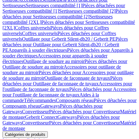
Sertisseuses
Sertisseuses compatibilité [1]
Pièces détachées pour
Sertisseuses compatibilité [1]
Sertisseuses compatibilité [2]
Pièces
détachées pour Sertisseuses compatibilité [2]
Sertisseuses
compatibilité [2XL]
Pièces détachées pour Sertisseuses compatibilité
[2XL]
Coffres universels
Pièces détachées pour Coffres
universels
Coffres universels
Pièces détachées pour Coffres
universels
Outillage pour Geberit Silent-db20 / Geberit PE
Pièces
détachées pour Outillage pour Geberit Silent-db20 / Geberit
PE
Appareils à souder électriques
Pièces détachées pour Appareils à
souder électriques
Accessoires pour appareils à souder
électriques
Outillage de soudure au mirroir
Pièces détachées pour
Outillage de soudure au mirroir
Accessoires pour outillage de
soudure au mirroir
Pièces détachées pour Accessoires pour outillage
de soudure au mirroir
Outillage de façonnage de tuyaux
Pièces
détachées pour Outillage de façonnage de tuyaux
Accessoires pour
l'outillage de façonnage de tuyaux
Pièces détachées pour Accessoires
pour l'outillage de façonnage de tuyaux
Aides à la
commande
Télécommandes
Composants réseau
Pièces détachées pour
Composants réseau
Gateways
Pièces détachées pour
Gateways
Convertisseur
Pièces détachées pour Convertisseur
Matériel
de montage
Geberit Connect
Gateways
Pièces détachées pour
Gateways
Convertisseur
Pièces détachées pour Convertisseur
Matériel
de montage
Catégories de produits