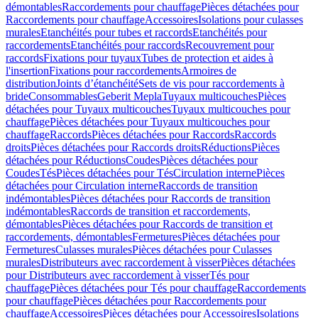
démontables
Raccordements pour chauffage
Pièces détachées pour
Raccordements pour chauffage
Accessoires
Isolations pour culasses
murales
Etanchéités pour tubes et raccords
Etanchéités pour
raccordements
Etanchéités pour raccords
Recouvrement pour
raccords
Fixations pour tuyaux
Tubes de protection et aides à
l'insertion
Fixations pour raccordements
Armoires de
distribution
Joints d’étanchéité
Sets de vis pour raccordements à
bride
Consommables
Geberit Mepla
Tuyaux multicouches
Pièces
détachées pour Tuyaux multicouches
Tuyaux multicouches pour
chauffage
Pièces détachées pour Tuyaux multicouches pour
chauffage
Raccords
Pièces détachées pour Raccords
Raccords
droits
Pièces détachées pour Raccords droits
Réductions
Pièces
détachées pour Réductions
Coudes
Pièces détachées pour
Coudes
Tés
Pièces détachées pour Tés
Circulation interne
Pièces
détachées pour Circulation interne
Raccords de transition
indémontables
Pièces détachées pour Raccords de transition
indémontables
Raccords de transition et raccordements,
démontables
Pièces détachées pour Raccords de transition et
raccordements, démontables
Fermetures
Pièces détachées pour
Fermetures
Culasses murales
Pièces détachées pour Culasses
murales
Distributeurs avec raccordement à visser
Pièces détachées
pour Distributeurs avec raccordement à visser
Tés pour
chauffage
Pièces détachées pour Tés pour chauffage
Raccordements
pour chauffage
Pièces détachées pour Raccordements pour
chauffage
Accessoires
Pièces détachées pour Accessoires
Isolations