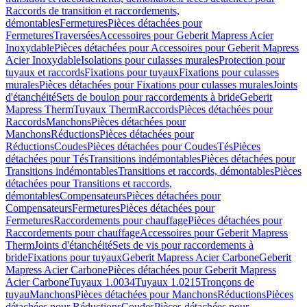
Raccords de transition et raccordements,
démontables
Fermetures
Pièces détachées pour
Fermetures
Traversées
Accessoires pour Geberit Mapress Acier
Inoxydable
Pièces détachées pour Accessoires pour Geberit Mapress
Acier Inoxydable
Isolations pour culasses murales
Protection pour
tuyaux et raccords
Fixations pour tuyaux
Fixations pour culasses
murales
Pièces détachées pour Fixations pour culasses murales
Joints
d'étanchéité
Sets de boulon pour raccordements à bride
Geberit
Mapress Therm
Tuyaux Therm
Raccords
Pièces détachées pour
Raccords
Manchons
Pièces détachées pour
Manchons
Réductions
Pièces détachées pour
Réductions
Coudes
Pièces détachées pour Coudes
Tés
Pièces
détachées pour Tés
Transitions indémontables
Pièces détachées pour
Transitions indémontables
Transitions et raccords, démontables
Pièces
détachées pour Transitions et raccords,
démontables
Compensateurs
Pièces détachées pour
Compensateurs
Fermetures
Pièces détachées pour
Fermetures
Raccordements pour chauffage
Pièces détachées pour
Raccordements pour chauffage
Accessoires pour Geberit Mapress
Therm
Joints d'étanchéité
Sets de vis pour raccordements à
bride
Fixations pour tuyaux
Geberit Mapress Acier Carbone
Geberit
Mapress Acier Carbone
Pièces détachées pour Geberit Mapress
Acier Carbone
Tuyaux 1.0034
Tuyaux 1.0215
Tronçons de
tuyau
Manchons
Pièces détachées pour Manchons
Réductions
Pièces
détachées pour Réductions
Coudes
Pièces détachées pour