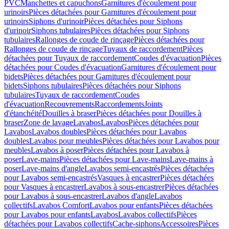
PVC
Manchettes et capuchons
Garnitures d'écoulement pour
urinoirs
Pièces détachées pour Garnitures d'écoulement pour
urinoirs
Siphons d'urinoir
Pièces détachées pour Siphons
d'urinoir
Siphons tubulaires
Pièces détachées pour Siphons
tubulaires
Rallonges de coude de rinçage
Pièces détachées pour
Rallonges de coude de rinçage
Tuyaux de raccordement
Pièces
détachées pour Tuyaux de raccordement
Coudes d'évacuation
Pièces
détachées pour Coudes d'évacuation
Garnitures d'écoulement pour
bidets
Pièces détachées pour Garnitures d'écoulement pour
bidets
Siphons tubulaires
Pièces détachées pour Siphons
tubulaires
Tuyaux de raccordement
Coudes
d'évacuation
Recouvrements
Raccordements
Joints
d'étanchéité
Douilles à braser
Pièces détachées pour Douilles à
braser
Zone de lavage
Lavabos
Lavabos
Pièces détachées pour
Lavabos
Lavabos doubles
Pièces détachées pour Lavabos
doubles
Lavabos pour meubles
Pièces détachées pour Lavabos pour
meubles
Lavabos à poser
Pièces détachées pour Lavabos à
poser
Lave-mains
Pièces détachées pour Lave-mains
Lave-mains à
poser
Lave-mains d'angle
Lavabos semi-encastrés
Pièces détachées
pour Lavabos semi-encastrés
Vasques à encastrer
Pièces détachées
pour Vasques à encastrer
Lavabos à sous-encastrer
Pièces détachées
pour Lavabos à sous-encastrer
Lavabos d'angle
Lavabos
collectifs
Lavabos Comfort
Lavabos pour enfants
Pièces détachées
pour Lavabos pour enfants
Lavabos
Lavabos collectifs
Pièces
détachées pour Lavabos collectifs
Cache-siphons
Accessoires
Pièces