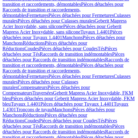
transition et raccordements, démontables
Pièces détachées pour
Raccords de transition et raccordements,
démontables
Fermetures
Pièces détachées pour Fermetures
Culasses
murales
Pièces détachées pour Culasses murales
Geberit Mapress
Acier Inoxydable, sans silicone
Pièces détachées pour Geberit
Mapress Acier Inoxydable, sans silicone
Tuyaux 1.4401
Pièces
détachées pour Tuyaux 1.4401
Manchons
Pièces détachées pour
Manchons
Réductions
Pièces détachées pour
Réductions
Coudes
Pièces détachées pour Coudes
Tés
Pièces
détachées pour Tés
Raccords de transition indémontables
Pièces
détachées pour Raccords de transition indémontables
Raccords de
transition et raccordements, démontables
Pièces détachées pour
Raccords de transition et raccordements,
démontables
Fermetures
Pièces détachées pour Fermetures
Culasses
murales
Pièces détachées pour Culasses
murales
Compensateurs
Pièces détachées pour
Compensateurs
Traversées
Geberit Mapress Acier Inoxydable, FKM
bleu
Pièces détachées pour Geberit Mapress Acier Inoxydable, FKM
bleu
Tuyaux 1.4401
Pièces détachées pour Tuyaux 1.4401
Tuyaux
1.4301
Tronçons de tuyau
Manchons
Pièces détachées pour
Manchons
Réductions
Pièces détachées pour
Réductions
Coudes
Pièces détachées pour Coudes
Tés
Pièces
détachées pour Tés
Raccords de transition indémontables
Pièces
détachées pour Raccords de transition indémontables
Raccords de
transition et raccordements, démontables
Pièces détachées pour