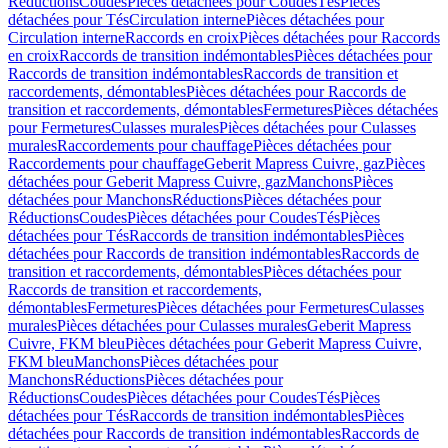
Réductions
Coudes
Pièces détachées pour Coudes
Tés
Pièces
détachées pour Tés
Circulation interne
Pièces détachées pour
Circulation interne
Raccords en croix
Pièces détachées pour Raccords
en croix
Raccords de transition indémontables
Pièces détachées pour
Raccords de transition indémontables
Raccords de transition et
raccordements, démontables
Pièces détachées pour Raccords de
transition et raccordements, démontables
Fermetures
Pièces détachées
pour Fermetures
Culasses murales
Pièces détachées pour Culasses
murales
Raccordements pour chauffage
Pièces détachées pour
Raccordements pour chauffage
Geberit Mapress Cuivre, gaz
Pièces
détachées pour Geberit Mapress Cuivre, gaz
Manchons
Pièces
détachées pour Manchons
Réductions
Pièces détachées pour
Réductions
Coudes
Pièces détachées pour Coudes
Tés
Pièces
détachées pour Tés
Raccords de transition indémontables
Pièces
détachées pour Raccords de transition indémontables
Raccords de
transition et raccordements, démontables
Pièces détachées pour
Raccords de transition et raccordements,
démontables
Fermetures
Pièces détachées pour Fermetures
Culasses
murales
Pièces détachées pour Culasses murales
Geberit Mapress
Cuivre, FKM bleu
Pièces détachées pour Geberit Mapress Cuivre,
FKM bleu
Manchons
Pièces détachées pour
Manchons
Réductions
Pièces détachées pour
Réductions
Coudes
Pièces détachées pour Coudes
Tés
Pièces
détachées pour Tés
Raccords de transition indémontables
Pièces
détachées pour Raccords de transition indémontables
Raccords de