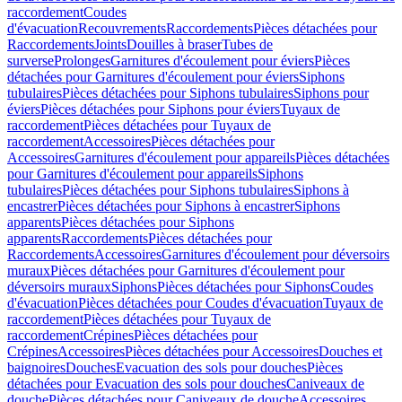
raccordement
Coudes
d'évacuation
Recouvrements
Raccordements
Pièces détachées pour
Raccordements
Joints
Douilles à braser
Tubes de
surverse
Prolonges
Garnitures d'écoulement pour éviers
Pièces
détachées pour Garnitures d'écoulement pour éviers
Siphons
tubulaires
Pièces détachées pour Siphons tubulaires
Siphons pour
éviers
Pièces détachées pour Siphons pour éviers
Tuyaux de
raccordement
Pièces détachées pour Tuyaux de
raccordement
Accessoires
Pièces détachées pour
Accessoires
Garnitures d'écoulement pour appareils
Pièces détachées
pour Garnitures d'écoulement pour appareils
Siphons
tubulaires
Pièces détachées pour Siphons tubulaires
Siphons à
encastrer
Pièces détachées pour Siphons à encastrer
Siphons
apparents
Pièces détachées pour Siphons
apparents
Raccordements
Pièces détachées pour
Raccordements
Accessoires
Garnitures d'écoulement pour déversoirs
muraux
Pièces détachées pour Garnitures d'écoulement pour
déversoirs muraux
Siphons
Pièces détachées pour Siphons
Coudes
d'évacuation
Pièces détachées pour Coudes d'évacuation
Tuyaux de
raccordement
Pièces détachées pour Tuyaux de
raccordement
Crépines
Pièces détachées pour
Crépines
Accessoires
Pièces détachées pour Accessoires
Douches et
baignoires
Douches
Evacuation des sols pour douches
Pièces
détachées pour Evacuation des sols pour douches
Caniveaux de
douche
Pièces détachées pour Caniveaux de douche
Accessoires