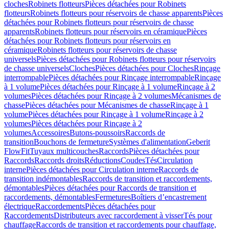
cloches
Robinets flotteurs
Pièces détachées pour Robinets
flotteurs
Robinets flotteurs pour réservoirs de chasse apparents
Pièces
détachées pour Robinets flotteurs pour réservoirs de chasse
apparents
Robinets flotteurs pour réservoirs en céramique
Pièces
détachées pour Robinets flotteurs pour réservoirs en
céramique
Robinets flotteurs pour réservoirs de chasse
universels
Pièces détachées pour Robinets flotteurs pour réservoirs
de chasse universels
Cloches
Pièces détachées pour Cloches
Rinçage
interrompable
Pièces détachées pour Rinçage interrompable
Rinçage
à 1 volume
Pièces détachées pour Rinçage à 1 volume
Rinçage à 2
volumes
Pièces détachées pour Rinçage à 2 volumes
Mécanismes de
chasse
Pièces détachées pour Mécanismes de chasse
Rinçage à 1
volume
Pièces détachées pour Rinçage à 1 volume
Rinçage à 2
volumes
Pièces détachées pour Rinçage à 2
volumes
Accessoires
Butons-poussoirs
Raccords de
transition
Bouchons de fermeture
Systèmes d'alimentation
Geberit
FlowFit
Tuyaux multicouches
Raccords
Pièces détachées pour
Raccords
Raccords droits
Réductions
Coudes
Tés
Circulation
interne
Pièces détachées pour Circulation interne
Raccords de
transition indémontables
Raccords de transition et raccordements,
démontables
Pièces détachées pour Raccords de transition et
raccordements, démontables
Fermetures
Boîtiers d’encastrement
électrique
Raccordements
Pièces détachées pour
Raccordements
Distributeurs avec raccordement à visser
Tés pour
chauffage
Raccords de transition et raccordements pour chauffage,