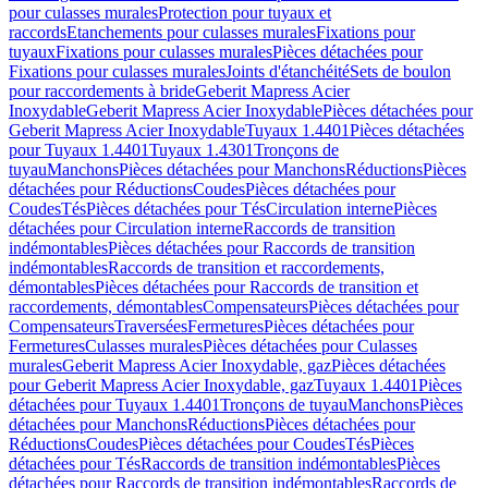
pour culasses murales
Protection pour tuyaux et
raccords
Etanchements pour culasses murales
Fixations pour
tuyaux
Fixations pour culasses murales
Pièces détachées pour
Fixations pour culasses murales
Joints d'étanchéité
Sets de boulon
pour raccordements à bride
Geberit Mapress Acier
Inoxydable
Geberit Mapress Acier Inoxydable
Pièces détachées pour
Geberit Mapress Acier Inoxydable
Tuyaux 1.4401
Pièces détachées
pour Tuyaux 1.4401
Tuyaux 1.4301
Tronçons de
tuyau
Manchons
Pièces détachées pour Manchons
Réductions
Pièces
détachées pour Réductions
Coudes
Pièces détachées pour
Coudes
Tés
Pièces détachées pour Tés
Circulation interne
Pièces
détachées pour Circulation interne
Raccords de transition
indémontables
Pièces détachées pour Raccords de transition
indémontables
Raccords de transition et raccordements,
démontables
Pièces détachées pour Raccords de transition et
raccordements, démontables
Compensateurs
Pièces détachées pour
Compensateurs
Traversées
Fermetures
Pièces détachées pour
Fermetures
Culasses murales
Pièces détachées pour Culasses
murales
Geberit Mapress Acier Inoxydable, gaz
Pièces détachées
pour Geberit Mapress Acier Inoxydable, gaz
Tuyaux 1.4401
Pièces
détachées pour Tuyaux 1.4401
Tronçons de tuyau
Manchons
Pièces
détachées pour Manchons
Réductions
Pièces détachées pour
Réductions
Coudes
Pièces détachées pour Coudes
Tés
Pièces
détachées pour Tés
Raccords de transition indémontables
Pièces
détachées pour Raccords de transition indémontables
Raccords de