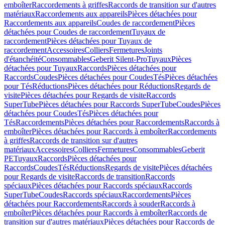
emboîter
Raccordements à griffes
Raccords de transition sur d'autres
matériaux
Raccordements aux appareils
Pièces détachées pour
Raccordements aux appareils
Coudes de raccordement
Pièces
détachées pour Coudes de raccordement
Tuyaux de
raccordement
Pièces détachées pour Tuyaux de
raccordement
Accessoires
Colliers
Fermetures
Joints
d'étanchéité
Consommables
Geberit Silent-Pro
Tuyaux
Pièces
détachées pour Tuyaux
Raccords
Pièces détachées pour
Raccords
Coudes
Pièces détachées pour Coudes
Tés
Pièces détachées
pour Tés
Réductions
Pièces détachées pour Réductions
Regards de
visite
Pièces détachées pour Regards de visite
Raccords
SuperTube
Pièces détachées pour Raccords SuperTube
Coudes
Pièces
détachées pour Coudes
Tés
Pièces détachées pour
Tés
Raccordements
Pièces détachées pour Raccordements
Raccords à
emboîter
Pièces détachées pour Raccords à emboîter
Raccordements
à griffes
Raccords de transition sur d'autres
matériaux
Accessoires
Colliers
Fermetures
Consommables
Geberit
PE
Tuyaux
Raccords
Pièces détachées pour
Raccords
Coudes
Tés
Réductions
Regards de visite
Pièces détachées
pour Regards de visite
Raccords de transition
Raccords
spéciaux
Pièces détachées pour Raccords spéciaux
Raccords
SuperTube
Coudes
Raccords spéciaux
Raccordements
Pièces
détachées pour Raccordements
Raccords à souder
Raccords à
emboîter
Pièces détachées pour Raccords à emboîter
Raccords de
transition sur d'autres matériaux
Pièces détachées pour Raccords de