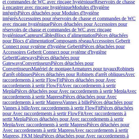
et commandes de WC avec rinçage hygiénique
Réservoirs de chasse
à encastrer avec rinçage hygiénique
Modules d'hygiène
intégrés
Pièces détachées pour Modules d'hygiène
intégrés
Accessoires pour réservoirs de chasse et commandes de WC
avec rinçage hygiénique
Pièces détachées pour Accessoires pour
réservoirs de chasse et commandes de WC avec rinçage
hygiénique
Capteurs
Câbles
Blocs d’alimentation
Pièces détachées
pour Blocs d’alimentation
Composants réseau
Accessoires Geberit
Connect pour système d'hygiène Geberit
Pièces détachées pour
Accessoires Geberit Connect pour système d'hygiène
Geberit
Gateways
Pièces détachées pour
Gateways
Convertisseurs
Pièces détachées pour
Convertisseurs
Matériel de montage
Armatures pour tuyaux
Robinets
d'arrêt obliques
Pièces détachées pour Robinets d'arrêt obliques
Avec
raccordements à sertir FlowFit
Pièces détachées pour Avec
raccordements à sertir FlowFit
Avec raccordements à sertir
Mepla
Pièces détachées pour Avec raccordements à sertir Mepla
Avec
raccordements à sertir Mapress
Pièces détachées pour Avec
raccordements à sertir Mapress
Vannes à bille
Pièces détachées pour
Vannes à bille
Avec raccordements à sertir FlowFit
Pièces détachées
pour Avec raccordements à sertir FlowFit
Avec raccordements à
sertir Mepla
Pièces détachées pour Avec raccordements à sertir
Mepla
Avec raccordements à sertir Mapress
Pièces détachées pour
Avec raccordements à sertir Mapress
Avec raccordements à sertir
Mapress, FKM bleu
Pièces détachées pour Avec raccordements à