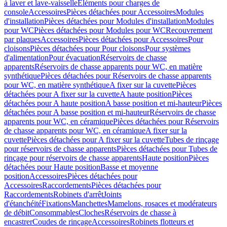
à laver et lave-vaisselle
Eléments pour charges de
console
Accessoires
Pièces détachées pour Accessoires
Modules
d'installation
Pièces détachées pour Modules d'installation
Modules
pour WC
Pièces détachées pour Modules pour WC
Recouvrement
par plaques
Accessoires
Pièces détachées pour Accessoires
Pour
cloisons
Pièces détachées pour Pour cloisons
Pour systèmes
d'alimentation
Pour évacuation
Réservoirs de chasse
apparents
Réservoirs de chasse apparents pour WC, en matière
synthétique
Pièces détachées pour Réservoirs de chasse apparents
pour WC, en matière synthétique
A fixer sur la cuvette
Pièces
détachées pour A fixer sur la cuvette
A haute position
Pièces
détachées pour A haute position
A basse position et mi-hauteur
Pièces
détachées pour A basse position et mi-hauteur
Réservoirs de chasse
apparents pour WC, en céramique
Pièces détachées pour Réservoirs
de chasse apparents pour WC, en céramique
A fixer sur la
cuvette
Pièces détachées pour A fixer sur la cuvette
Tubes de rinçage
pour réservoirs de chasse apparents
Pièces détachées pour Tubes de
rinçage pour réservoirs de chasse apparents
Haute position
Pièces
détachées pour Haute position
Basse et moyenne
position
Accessoires
Pièces détachées pour
Accessoires
Raccordements
Pièces détachées pour
Raccordements
Robinets d'arrêt
Joints
d'étanchéité
Fixations
Manchettes
Mamelons, rosaces et modérateurs
de débit
Consommables
Cloches
Réservoirs de chasse à
encastrer
Coudes de rinçage
Accessoires
Robinets flotteurs et