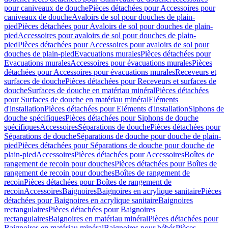
pour caniveaux de douche
Pièces détachées pour Accessoires pour
caniveaux de douche
Avaloirs de sol pour douches de plain-
pied
Pièces détachées pour Avaloirs de sol pour douches de plain-
pied
Accessoires pour avaloirs de sol pour douches de plain-
pied
Pièces détachées pour Accessoires pour avaloirs de sol pour
douches de plain-pied
Evacuations murales
Pièces détachées pour
Evacuations murales
Accessoires pour évacuations murales
Pièces
détachées pour Accessoires pour évacuations murales
Receveurs et
surfaces de douche
Pièces détachées pour Receveurs et surfaces de
douche
Surfaces de douche en matériau minéral
Pièces détachées
pour Surfaces de douche en matériau minéral
Eléments
d'installation
Pièces détachées pour Eléments d'installation
Siphons de
douche spécifiques
Pièces détachées pour Siphons de douche
spécifiques
Accessoires
Séparations de douche
Pièces détachées pour
Séparations de douche
Séparations de douche pour douche de plain-
pied
Pièces détachées pour Séparations de douche pour douche de
plain-pied
Accessoires
Pièces détachées pour Accessoires
Boîtes de
rangement de recoin pour douches
Pièces détachées pour Boîtes de
rangement de recoin pour douches
Boîtes de rangement de
recoin
Pièces détachées pour Boîtes de rangement de
recoin
Accessoires
Baignoires
Baignoires en acrylique sanitaire
Pièces
détachées pour Baignoires en acrylique sanitaire
Baignoires
rectangulaires
Pièces détachées pour Baignoires
rectangulaires
Baignoires en matériau minéral
Pièces détachées pour
Baignoires en matériau minéral
Baignoires pour bébés
Pièces