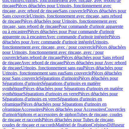
sol
Urinoirs
Urinoirs, fonctionnement avec rinçage, avec rebord de
rinçage
Pièces détachées pour Urinoirs, fonctionnement avec
rinçage, avec rebord de rinçage
Sans couvercle
Pièces détachées pour
Sans couvercle
Urinoirs, fonctionnement avec rinçage, sans rebord
de rinçage
Pièces détachées pour Urinoirs, fonctionnement avec
rinçage, sans rebord de rinçage
Pour commande d'urinoir apparente
ou à encastrer
Pièces détachées pour Pour commande d'urinoir
apparente ou à encastrer
Avec commande d'urinoir intégrée
Pièces
détachées pour Avec commande d'urinoir intégrée
Urinoirs,
fonctionnement avec rinçage, avec / pour couvercle
Pièces détachées
pour Urinoirs, fonctionnement avec rinçage, avec / pour
couvercle
Sans rebord de rinçage
Pièces détachées pour Sans rebord
de rinçage
Avec rebord de rinçage
Pièces détachées pour Avec rebord
de rinçage
Urinoirs, fonctionnement sans eau
Pièces détachées pour
Urinoirs, fonctionnement sans eau
Sans couvercle
Pièces détachées
pour Sans couvercle
Séparations d'urinoirs
Pièces détachées pour
Séparations d'urinoirs
Séparations d'urinoirs en matière
synthétique
Pièces détachées pour Séparations d'urinoirs en matière
synthétique
Séparations d'urinoirs en verre
Pièces détachées pour
Séparations d'urinoirs en verre
Séparations d'urinoirs en
céramique
Pièces détachées pour Séparations d'urinoirs en
céramique
Accessoires
Pièces détachées pour Accessoires
Couvercles
d'urinoir
Siphons et accessoires de siphon
Tubes de rinçage, coudes
de rinçage et raccords
Pièces détachées pour Tubes de rinçage,
coudes de rinçage et raccords
Matériel de fixation
Crépines
Diffuseur