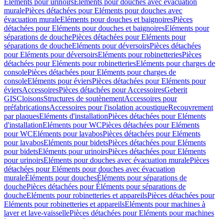
Eléments pour urinoirs
Eléments pour douches avec évacuation
murale
Pièces détachées pour Eléments pour douches avec
évacuation murale
Eléments pour douches et baignoires
Pièces
détachées pour Eléments pour douches et baignoires
Eléments pour
séparations de douche
Pièces détachées pour Eléments pour
séparations de douche
Eléments pour déversoirs
Pièces détachées
pour Eléments pour déversoirs
Eléments pour robinetteries
Pièces
détachées pour Eléments pour robinetteries
Eléments pour charges de
console
Pièces détachées pour Eléments pour charges de
console
Eléments pour éviers
Pièces détachées pour Eléments pour
éviers
Accessoires
Pièces détachées pour Accessoires
Geberit
GIS
Cloisons
Structures de soutènement
Accessoires pour
préfabrications
Accessoires pour l'isolation acoustique
Recouvrement
par plaques
Eléments d'installation
Pièces détachées pour Eléments
d'installation
Eléments pour WC
Pièces détachées pour Eléments
pour WC
Eléments pour lavabos
Pièces détachées pour Eléments
pour lavabos
Eléments pour bidets
Pièces détachées pour Eléments
pour bidets
Eléments pour urinoirs
Pièces détachées pour Eléments
pour urinoirs
Eléments pour douches avec évacuation murale
Pièces
détachées pour Eléments pour douches avec évacuation
murale
Éléments pour douches
Éléments pour séparations de
douche
Pièces détachées pour Éléments pour séparations de
douche
Eléments pour robinetteries et appareils
Pièces détachées pour
Eléments pour robinetteries et appareils
Eléments pour machines à
laver et lave-vaisselle
Pièces détachées pour Eléments pour machines