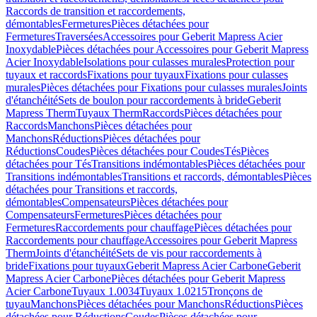
Raccords de transition et raccordements,
démontables
Fermetures
Pièces détachées pour
Fermetures
Traversées
Accessoires pour Geberit Mapress Acier
Inoxydable
Pièces détachées pour Accessoires pour Geberit Mapress
Acier Inoxydable
Isolations pour culasses murales
Protection pour
tuyaux et raccords
Fixations pour tuyaux
Fixations pour culasses
murales
Pièces détachées pour Fixations pour culasses murales
Joints
d'étanchéité
Sets de boulon pour raccordements à bride
Geberit
Mapress Therm
Tuyaux Therm
Raccords
Pièces détachées pour
Raccords
Manchons
Pièces détachées pour
Manchons
Réductions
Pièces détachées pour
Réductions
Coudes
Pièces détachées pour Coudes
Tés
Pièces
détachées pour Tés
Transitions indémontables
Pièces détachées pour
Transitions indémontables
Transitions et raccords, démontables
Pièces
détachées pour Transitions et raccords,
démontables
Compensateurs
Pièces détachées pour
Compensateurs
Fermetures
Pièces détachées pour
Fermetures
Raccordements pour chauffage
Pièces détachées pour
Raccordements pour chauffage
Accessoires pour Geberit Mapress
Therm
Joints d'étanchéité
Sets de vis pour raccordements à
bride
Fixations pour tuyaux
Geberit Mapress Acier Carbone
Geberit
Mapress Acier Carbone
Pièces détachées pour Geberit Mapress
Acier Carbone
Tuyaux 1.0034
Tuyaux 1.0215
Tronçons de
tuyau
Manchons
Pièces détachées pour Manchons
Réductions
Pièces
détachées pour Réductions
Coudes
Pièces détachées pour