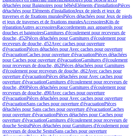
détachées pour Baignoires pour bébés
Eléments d'installation
Pièces
détachées pour Eléments d'installation
Jeux de pieds et jeux de
traverses et de fixations murales
Pièces détachées pour Jeux de pieds
et jeux de traverses et de fixations murales
Accessoires
Kits de
réparation
Autres accessoires
Raccordements aux appareils pour
douches et baignoires
Garnitures d'écoulement pour receveurs de
douche, d52
Pièces détachées pour Garnitures d'écoulement pour
receveurs de douche, d52
Avec caches pour ouverture
d'évacuation
Pièces détachées pour Avec caches pour ouverture
d'évacuation
Caches pour ouverture d'évacuation
Pièces détachées
pour Caches pour ouverture d'évacuation
Garnitures d'écoulement
pour receveurs de douche, d62
Pièces détachées pour Garnitures
d'écoulement pour receveurs de douche, d62
Avec caches pour
ouverture d'évacuation
Pièces détachées pour Avec caches pour
ouverture d'évacuation
Garnitures d'écoulement pour receveurs de
douche, d90
Pièces détachées pour Garnitures d'écoulement pour
receveurs de douche, d90
Avec caches pour ouverture
d'évacuation
Pièces détachées pour Avec caches pour ouverture
d'évacuation
Sans caches pour ouverture d'évacuation
Pièces
détachées pour Sans caches pour ouverture d'évacuation
Caches
pour ouverture d'évacuation
Pièces détachées pour Caches pour
ouverture d'évacuation
Garnitures d'écoulement pour receveurs de
douche Sestra
Pièces détachées pour Garnitures d'écoulement pour
receveurs de douche Sestra
Sans caches pour ouverture