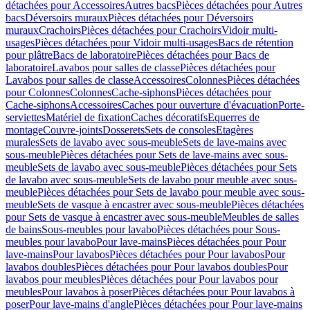
détachées pour Accessoires
Autres bacs
Pièces détachées pour Autres
bacs
Déversoirs muraux
Pièces détachées pour Déversoirs
muraux
Crachoirs
Pièces détachées pour Crachoirs
Vidoir multi-
usages
Pièces détachées pour Vidoir multi-usages
Bacs de rétention
pour plâtre
Bacs de laboratoire
Pièces détachées pour Bacs de
laboratoire
Lavabos pour salles de classe
Pièces détachées pour
Lavabos pour salles de classe
Accessoires
Colonnes
Pièces détachées
pour Colonnes
Colonnes
Cache-siphons
Pièces détachées pour
Cache-siphons
Accessoires
Caches pour ouverture d'évacuation
Porte-
serviettes
Matériel de fixation
Caches décoratifs
Equerres de
montage
Couvre-joints
Dosserets
Sets de consoles
Etagères
murales
Sets de lavabo avec sous-meuble
Sets de lave-mains avec
sous-meuble
Pièces détachées pour Sets de lave-mains avec sous-
meuble
Sets de lavabo avec sous-meuble
Pièces détachées pour Sets
de lavabo avec sous-meuble
Sets de lavabo pour meuble avec sous-
meuble
Pièces détachées pour Sets de lavabo pour meuble avec sous-
meuble
Sets de vasque à encastrer avec sous-meuble
Pièces détachées
pour Sets de vasque à encastrer avec sous-meuble
Meubles de salles
de bains
Sous-meubles pour lavabo
Pièces détachées pour Sous-
meubles pour lavabo
Pour lave-mains
Pièces détachées pour Pour
lave-mains
Pour lavabos
Pièces détachées pour Pour lavabos
Pour
lavabos doubles
Pièces détachées pour Pour lavabos doubles
Pour
lavabos pour meubles
Pièces détachées pour Pour lavabos pour
meubles
Pour lavabos à poser
Pièces détachées pour Pour lavabos à
poser
Pour lave-mains d'angle
Pièces détachées pour Pour lave-mains