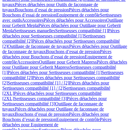
tuyaux
Pièces détachées pour Outils de façonnage de
tuyaux
Bouchons d’essai de pression
Pièces détachées pour
Bouchons d’essai de pression
Equipement de contrôle
Sertisseuses
avec outils
Accessoires
Pièces détachées pour Accessoires
Outillage
pour Geberit Mepla
Pièces détachées pour Outillage pour Geberit
Mepla
Sertisseuses manuelles
Sertisseuses compatibilité [1]
Pièces
détachées pour Sertisseuses compatibilité [1]
Sertisseuses
compatibilité [2]
Pièces détachées pour Sertisseuses compatibilité
[2]
Outillage de façonnage de tuyaux
Pièces détachées pour Outillage
de façonnage de tuyaux
Bouchons d’essai de pression
Pièces
détachées pour Bouchons d’essai de pression
Equipement de
contrôle
Accessoires
Outillage pour Geberit Mapress
Pièces détachées
pour Outillage pour Geberit Mapress
Sertisseuses compatibilité
[1]
Pièces détachées pour Sertisseuses compatibilité [1]
Sertisseuses
compatibilité [2]
Pièces détachées pour Sertisseuses compatibilité
[2]
Sertisseuses compatibilité [1] / [2]
Pièces détachées pour
Sertisseuses compatibilité [1] / [2]
Sertisseuses compatibilité
[2XL]
Pièces détachées pour Sertisseuses compatibilité
[2XL]
Sertisseuses compatibilité [3]
Pièces détachées pour
Sertisseuses compatibilité [3]
Outillage de façonnage de
tuyaux
Pièces détachées pour Outillage de façonnage de
tuyaux
Bouchons d’essai de pression
Pièces détachées pour
Bouchons d’essai de pression
Equipement de contrôle
Pièces
détachées pour Equipement de
contrôle
Accessoires
Sertisseuses
Pièces détachées pour