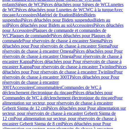
enfants
Sièges de WC
Pièces détachées pour Sièges de WC
Lunettes
de WC
Pièces détachées pour Lunettes de WC
WC à la turque
Avec
rinçage
Accessoires
Matériel de fixation
Bidets
Bidets
suspendus
Pièces détachées pour Bidets suspendus
Bidets au
sol
Pièces détachées pour Bidets au sol
Accessoires
Pièces détachées
pour Accessoires
Plaques de commande et commandes de
WC
Plaques de commande
Pièces détachées pour Plaques de
commande
Pour réservoirs de chasse à encastrer Sigma
Pièces
détachées pour Pour réservoirs de chasse à encastrer Sigma
Pour
réservoirs de chasse à encastrer Omega
Pièces détachées pour Pour
réservoirs de chasse à encastrer Omega
Pour réservoirs de chasse à
encastrer Kappa
Pièces détachées pour Pour réservoirs de chasse à
encastrer Kappa
Pour réservoirs de chasse à encastrer Twinline
Pièces
détachées pour Pour réservoirs de chasse à encastrer Twinline
Pour
réservoirs de chasse à encastrer 300T
Pièces détachées pour Pour
réservoirs de chasse à encastrer
300T
Accessoires
Consommables
Commandes de WC à
déclenchement électronique du rinçage
Pièces détachées pour
Commandes de WC à déclenchement électronique du rinçage
Pour
alimentation sur secteur, pour réservoirs de chasse à encastrer
Geberit Sigma de 12 cm
Pièces détachées pour Pour alimentation sur
secteur, pour réservoirs de chasse à encastrer Geberit Sigma de
12 cm
Pour alimentation sur secteur, pour réservoirs de chasse à
encastrer Geberit Sigma de 8 cm
Pièces détachées pour Pour
alimentation sur secteur, pour réservoirs de chasse à encastrer