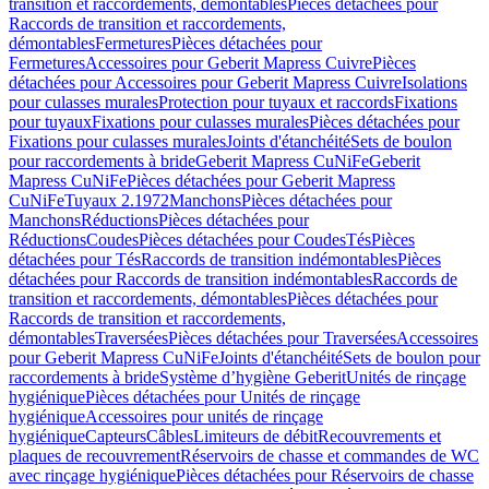
transition et raccordements, démontables
Pièces détachées pour
Raccords de transition et raccordements,
démontables
Fermetures
Pièces détachées pour
Fermetures
Accessoires pour Geberit Mapress Cuivre
Pièces
détachées pour Accessoires pour Geberit Mapress Cuivre
Isolations
pour culasses murales
Protection pour tuyaux et raccords
Fixations
pour tuyaux
Fixations pour culasses murales
Pièces détachées pour
Fixations pour culasses murales
Joints d'étanchéité
Sets de boulon
pour raccordements à bride
Geberit Mapress CuNiFe
Geberit
Mapress CuNiFe
Pièces détachées pour Geberit Mapress
CuNiFe
Tuyaux 2.1972
Manchons
Pièces détachées pour
Manchons
Réductions
Pièces détachées pour
Réductions
Coudes
Pièces détachées pour Coudes
Tés
Pièces
détachées pour Tés
Raccords de transition indémontables
Pièces
détachées pour Raccords de transition indémontables
Raccords de
transition et raccordements, démontables
Pièces détachées pour
Raccords de transition et raccordements,
démontables
Traversées
Pièces détachées pour Traversées
Accessoires
pour Geberit Mapress CuNiFe
Joints d'étanchéité
Sets de boulon pour
raccordements à bride
Système d’hygiène Geberit
Unités de rinçage
hygiénique
Pièces détachées pour Unités de rinçage
hygiénique
Accessoires pour unités de rinçage
hygiénique
Capteurs
Câbles
Limiteurs de débit
Recouvrements et
plaques de recouvrement
Réservoirs de chasse et commandes de WC
avec rinçage hygiénique
Pièces détachées pour Réservoirs de chasse