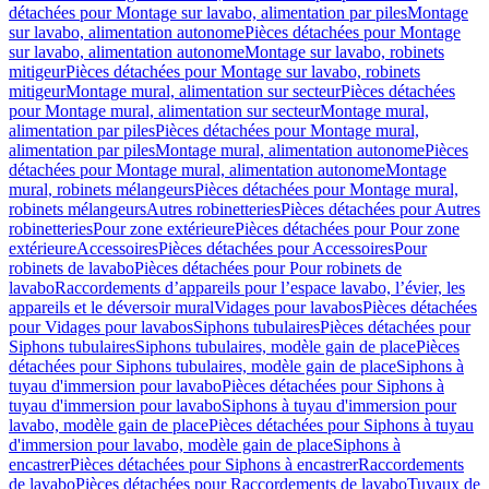
détachées pour Montage sur lavabo, alimentation par piles
Montage
sur lavabo, alimentation autonome
Pièces détachées pour Montage
sur lavabo, alimentation autonome
Montage sur lavabo, robinets
mitigeur
Pièces détachées pour Montage sur lavabo, robinets
mitigeur
Montage mural, alimentation sur secteur
Pièces détachées
pour Montage mural, alimentation sur secteur
Montage mural,
alimentation par piles
Pièces détachées pour Montage mural,
alimentation par piles
Montage mural, alimentation autonome
Pièces
détachées pour Montage mural, alimentation autonome
Montage
mural, robinets mélangeurs
Pièces détachées pour Montage mural,
robinets mélangeurs
Autres robinetteries
Pièces détachées pour Autres
robinetteries
Pour zone extérieure
Pièces détachées pour Pour zone
extérieure
Accessoires
Pièces détachées pour Accessoires
Pour
robinets de lavabo
Pièces détachées pour Pour robinets de
lavabo
Raccordements d’appareils pour l’espace lavabo, l’évier, les
appareils et le déversoir mural
Vidages pour lavabos
Pièces détachées
pour Vidages pour lavabos
Siphons tubulaires
Pièces détachées pour
Siphons tubulaires
Siphons tubulaires, modèle gain de place
Pièces
détachées pour Siphons tubulaires, modèle gain de place
Siphons à
tuyau d'immersion pour lavabo
Pièces détachées pour Siphons à
tuyau d'immersion pour lavabo
Siphons à tuyau d'immersion pour
lavabo, modèle gain de place
Pièces détachées pour Siphons à tuyau
d'immersion pour lavabo, modèle gain de place
Siphons à
encastrer
Pièces détachées pour Siphons à encastrer
Raccordements
de lavabo
Pièces détachées pour Raccordements de lavabo
Tuyaux de