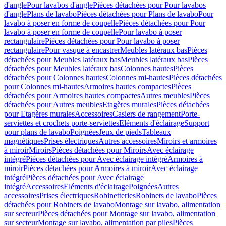
d'angle
Pour lavabos d'angle
Pièces détachées pour Pour lavabos
d'angle
Plans de lavabo
Pièces détachées pour Plans de lavabo
Pour
lavabo à poser en forme de coupelle
Pièces détachées pour Pour
lavabo à poser en forme de coupelle
Pour lavabo à poser
rectangulaire
Pièces détachées pour Pour lavabo à poser
rectangulaire
Pour vasque à encastrer
Meubles latéraux bas
Pièces
détachées pour Meubles latéraux bas
Meubles latéraux bas
Pièces
détachées pour Meubles latéraux bas
Colonnes hautes
Pièces
détachées pour Colonnes hautes
Colonnes mi-hautes
Pièces détachées
pour Colonnes mi-hautes
Armoires hautes compactes
Pièces
détachées pour Armoires hautes compactes
Autres meubles
Pièces
détachées pour Autres meubles
Etagères murales
Pièces détachées
pour Etagères murales
Accessoires
Casiers de rangement
Porte-
serviettes et crochets porte-serviettes
Eléments d'éclairage
Support
pour plans de lavabo
Poignées
Jeux de pieds
Tableaux
magnétiques
Prises électriques
Autres accessoires
Miroirs et armoires
à miroir
Miroirs
Pièces détachées pour Miroirs
Avec éclairage
intégré
Pièces détachées pour Avec éclairage intégré
Armoires à
miroir
Pièces détachées pour Armoires à miroir
Avec éclairage
intégré
Pièces détachées pour Avec éclairage
intégré
Accessoires
Eléments d'éclairage
Poignées
Autres
accessoires
Prises électriques
Robinetteries
Robinets de lavabo
Pièces
détachées pour Robinets de lavabo
Montage sur lavabo, alimentation
sur secteur
Pièces détachées pour Montage sur lavabo, alimentation
sur secteur
Montage sur lavabo, alimentation par piles
Pièces