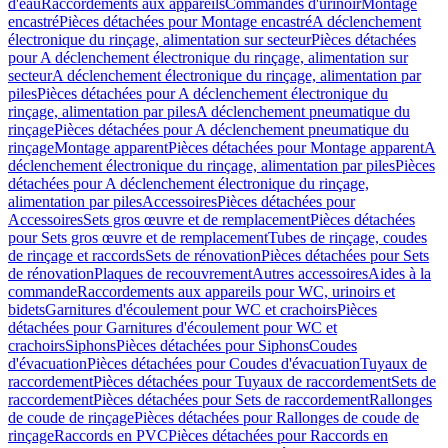
d'eau
Raccordements aux appareils
Commandes d'urinoir
Montage
encastré
Pièces détachées pour Montage encastré
A déclenchement
électronique du rinçage, alimentation sur secteur
Pièces détachées
pour A déclenchement électronique du rinçage, alimentation sur
secteur
A déclenchement électronique du rinçage, alimentation par
piles
Pièces détachées pour A déclenchement électronique du
rinçage, alimentation par piles
A déclenchement pneumatique du
rinçage
Pièces détachées pour A déclenchement pneumatique du
rinçage
Montage apparent
Pièces détachées pour Montage apparent
A
déclenchement électronique du rinçage, alimentation par piles
Pièces
détachées pour A déclenchement électronique du rinçage,
alimentation par piles
Accessoires
Pièces détachées pour
Accessoires
Sets gros œuvre et de remplacement
Pièces détachées
pour Sets gros œuvre et de remplacement
Tubes de rinçage, coudes
de rinçage et raccords
Sets de rénovation
Pièces détachées pour Sets
de rénovation
Plaques de recouvrement
Autres accessoires
Aides à la
commande
Raccordements aux appareils pour WC, urinoirs et
bidets
Garnitures d'écoulement pour WC et crachoirs
Pièces
détachées pour Garnitures d'écoulement pour WC et
crachoirs
Siphons
Pièces détachées pour Siphons
Coudes
d'évacuation
Pièces détachées pour Coudes d'évacuation
Tuyaux de
raccordement
Pièces détachées pour Tuyaux de raccordement
Sets de
raccordement
Pièces détachées pour Sets de raccordement
Rallonges
de coude de rinçage
Pièces détachées pour Rallonges de coude de
rinçage
Raccords en PVC
Pièces détachées pour Raccords en