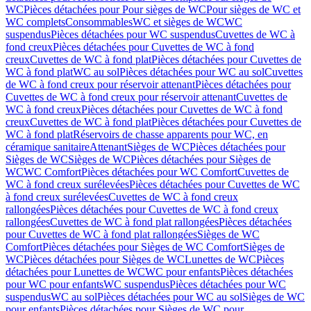
WC
Pièces détachées pour Pour sièges de WC
Pour sièges de WC et
WC complets
Consommables
WC et sièges de WC
WC
suspendus
Pièces détachées pour WC suspendus
Cuvettes de WC à
fond creux
Pièces détachées pour Cuvettes de WC à fond
creux
Cuvettes de WC à fond plat
Pièces détachées pour Cuvettes de
WC à fond plat
WC au sol
Pièces détachées pour WC au sol
Cuvettes
de WC à fond creux pour réservoir attenant
Pièces détachées pour
Cuvettes de WC à fond creux pour réservoir attenant
Cuvettes de
WC à fond creux
Pièces détachées pour Cuvettes de WC à fond
creux
Cuvettes de WC à fond plat
Pièces détachées pour Cuvettes de
WC à fond plat
Réservoirs de chasse apparents pour WC, en
céramique sanitaire
Attenant
Sièges de WC
Pièces détachées pour
Sièges de WC
Sièges de WC
Pièces détachées pour Sièges de
WC
WC Comfort
Pièces détachées pour WC Comfort
Cuvettes de
WC à fond creux surélevées
Pièces détachées pour Cuvettes de WC
à fond creux surélevées
Cuvettes de WC à fond creux
rallongées
Pièces détachées pour Cuvettes de WC à fond creux
rallongées
Cuvettes de WC à fond plat rallongées
Pièces détachées
pour Cuvettes de WC à fond plat rallongées
Sièges de WC
Comfort
Pièces détachées pour Sièges de WC Comfort
Sièges de
WC
Pièces détachées pour Sièges de WC
Lunettes de WC
Pièces
détachées pour Lunettes de WC
WC pour enfants
Pièces détachées
pour WC pour enfants
WC suspendus
Pièces détachées pour WC
suspendus
WC au sol
Pièces détachées pour WC au sol
Sièges de WC
pour enfants
Pièces détachées pour Sièges de WC pour