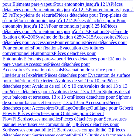
pour Eléments pare-vapeur
Pour entonnoirs jusqu'à 12 l/s
Pièces
détachées pour Pour entonnoirs jusqu'à 12 l/s
Pour entonnoirs jusqu'à
25 l/s
Trop-pleins de sécurité
Pièces détachées pour Trop-pleins de
sécurité
Pour entonnoirs jusqu'à 12 l/s
Pièces détachées pour Pour
entonnoirs jusqu'à 12 l/s
Pour entonnoirs jusqu'à 25 l/s
Pièces
détachées pour Pour entonnoirs jusqu'à 25 l/s
Fixations
Système de
fixation d40–200
Système de fixation d250–315
Accessoires
Pièces
détachées pour Accessoires
Pour entonnoirs
Pièces détachées pour
Pour entonnoirs
Pour fixations
Evacuation des toitures
conventionnelle
Entonnoirs
Pièces détachées pour
Entonnoirs
Eléments pare-vapeur
Pièces détachées pour Eléments
pare-vapeur
Accessoires
Pièces détachées pour
Accessoires
Evacuation des sols
Evacuation de surface pour
l'intérieur et l'extérieur
Pièces détachées pour Evacuation de surface
pour l'intérieur et l'extérieur
Avaloirs de sol 10 x 10 cm
Pièces
détachées pour Avaloirs de sol 10 x 10 cm
Avaloirs de sol 13 x 13
cm
Pièces détachées pour Avaloirs de sol 13 x 13 cm
Siphons de sol
pour balcons et terrasses, 13 x 13 cm
Pièces détachées pour Siphons
de sol pour balcons et terrasses, 13 x 13 cm
Accessoires
Pièces
détachées pour Accessoires
Outillage
Outillage
Outillage pour Geberit
FlowFit
Pièces détachées pour Outillage pour Geberit
FlowFit
Sertisseuses manuelles
Pièces détachées pour Sertisseuses
manuelles
Sertisseuses compatibilité [1]
Pièces détachées pour
Sertisseuses compatibilité [1]
Sertisseuses compatibilité [2]
Pièces
détachées pour Sertisseuses compatibilité [2]
Outils de façonnage de