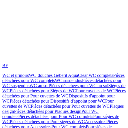
BE
WC et urinoirs
WC-douches Geberit AquaClean
WC complets
Pièces
détachées pour WC complets
WC suspendus
Pièces détachées pour
WC suspendus
WC au sol
Pièces détachées pour WC au sol
Sièges de
WC
Pièces détachées pour Sièges de WC
Pour cuvettes de WC
Pièces
détachées pour Pour cuvettes de WC
Dispositifs d'appoint pour
WC
Pièces détachées pour Dispositifs d'appoint pour WC
Pour
cuvettes de WC
Pièces détachées pour Pour cuvettes de WC
Plaques
design
Pièces détachées pour Plaques design
Pour WC
complets
Pièces détachées pour Pour WC complets
Pour sièges de
WC
Pièces détachées pour Pour sièges de WC
Accessoires
Pièces
détachées pour Accessoires
Pour WC complets
Pour sièges de