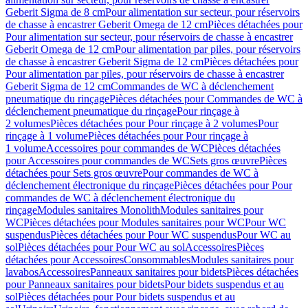
Geberit Sigma de 8 cm
Pour alimentation sur secteur, pour réservoirs
de chasse à encastrer Geberit Omega de 12 cm
Pièces détachées pour
Pour alimentation sur secteur, pour réservoirs de chasse à encastrer
Geberit Omega de 12 cm
Pour alimentation par piles, pour réservoirs
de chasse à encastrer Geberit Sigma de 12 cm
Pièces détachées pour
Pour alimentation par piles, pour réservoirs de chasse à encastrer
Geberit Sigma de 12 cm
Commandes de WC à déclenchement
pneumatique du rinçage
Pièces détachées pour Commandes de WC à
déclenchement pneumatique du rinçage
Pour rinçage à
2 volumes
Pièces détachées pour Pour rinçage à 2 volumes
Pour
rinçage à 1 volume
Pièces détachées pour Pour rinçage à
1 volume
Accessoires pour commandes de WC
Pièces détachées
pour Accessoires pour commandes de WC
Sets gros œuvre
Pièces
détachées pour Sets gros œuvre
Pour commandes de WC à
déclenchement électronique du rinçage
Pièces détachées pour Pour
commandes de WC à déclenchement électronique du
rinçage
Modules sanitaires Monolith
Modules sanitaires pour
WC
Pièces détachées pour Modules sanitaires pour WC
Pour WC
suspendus
Pièces détachées pour Pour WC suspendus
Pour WC au
sol
Pièces détachées pour Pour WC au sol
Accessoires
Pièces
détachées pour Accessoires
Consommables
Modules sanitaires pour
lavabos
Accessoires
Panneaux sanitaires pour bidets
Pièces détachées
pour Panneaux sanitaires pour bidets
Pour bidets suspendus et au
sol
Pièces détachées pour Pour bidets suspendus et au