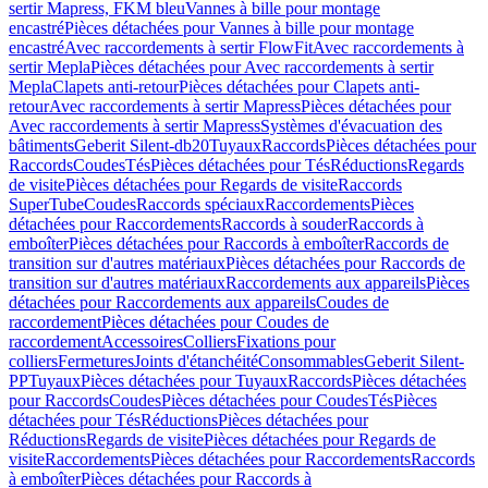
sertir Mapress, FKM bleu
Vannes à bille pour montage
encastré
Pièces détachées pour Vannes à bille pour montage
encastré
Avec raccordements à sertir FlowFit
Avec raccordements à
sertir Mepla
Pièces détachées pour Avec raccordements à sertir
Mepla
Clapets anti-retour
Pièces détachées pour Clapets anti-
retour
Avec raccordements à sertir Mapress
Pièces détachées pour
Avec raccordements à sertir Mapress
Systèmes d'évacuation des
bâtiments
Geberit Silent-db20
Tuyaux
Raccords
Pièces détachées pour
Raccords
Coudes
Tés
Pièces détachées pour Tés
Réductions
Regards
de visite
Pièces détachées pour Regards de visite
Raccords
SuperTube
Coudes
Raccords spéciaux
Raccordements
Pièces
détachées pour Raccordements
Raccords à souder
Raccords à
emboîter
Pièces détachées pour Raccords à emboîter
Raccords de
transition sur d'autres matériaux
Pièces détachées pour Raccords de
transition sur d'autres matériaux
Raccordements aux appareils
Pièces
détachées pour Raccordements aux appareils
Coudes de
raccordement
Pièces détachées pour Coudes de
raccordement
Accessoires
Colliers
Fixations pour
colliers
Fermetures
Joints d'étanchéité
Consommables
Geberit Silent-
PP
Tuyaux
Pièces détachées pour Tuyaux
Raccords
Pièces détachées
pour Raccords
Coudes
Pièces détachées pour Coudes
Tés
Pièces
détachées pour Tés
Réductions
Pièces détachées pour
Réductions
Regards de visite
Pièces détachées pour Regards de
visite
Raccordements
Pièces détachées pour Raccordements
Raccords
à emboîter
Pièces détachées pour Raccords à