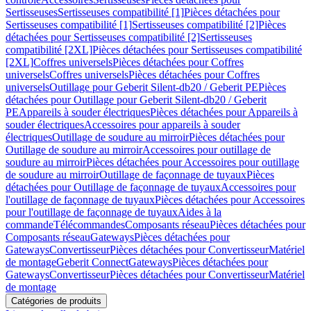
Sertisseuses
Sertisseuses compatibilité [1]
Pièces détachées pour
Sertisseuses compatibilité [1]
Sertisseuses compatibilité [2]
Pièces
détachées pour Sertisseuses compatibilité [2]
Sertisseuses
compatibilité [2XL]
Pièces détachées pour Sertisseuses compatibilité
[2XL]
Coffres universels
Pièces détachées pour Coffres
universels
Coffres universels
Pièces détachées pour Coffres
universels
Outillage pour Geberit Silent-db20 / Geberit PE
Pièces
détachées pour Outillage pour Geberit Silent-db20 / Geberit
PE
Appareils à souder électriques
Pièces détachées pour Appareils à
souder électriques
Accessoires pour appareils à souder
électriques
Outillage de soudure au mirroir
Pièces détachées pour
Outillage de soudure au mirroir
Accessoires pour outillage de
soudure au mirroir
Pièces détachées pour Accessoires pour outillage
de soudure au mirroir
Outillage de façonnage de tuyaux
Pièces
détachées pour Outillage de façonnage de tuyaux
Accessoires pour
l'outillage de façonnage de tuyaux
Pièces détachées pour Accessoires
pour l'outillage de façonnage de tuyaux
Aides à la
commande
Télécommandes
Composants réseau
Pièces détachées pour
Composants réseau
Gateways
Pièces détachées pour
Gateways
Convertisseur
Pièces détachées pour Convertisseur
Matériel
de montage
Geberit Connect
Gateways
Pièces détachées pour
Gateways
Convertisseur
Pièces détachées pour Convertisseur
Matériel
de montage
Catégories de produits