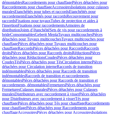
démontables
Raccordements pour chauffage
Pièces détachées pour
Raccordements pour chauffage
Accessoires
Isolations pour culasses
murales
Etanchéités pour tubes et raccords
Etanchéités pour
raccordements
Etanchéités pour raccords
Recouvrement pour
raccords
Fixations pour tuyaux
Tubes de protection et aides à
l'insertion
Fixations pour raccordements
Armoires de
distribution
Joints d’étanchéité
Sets de vis pour raccordements à
bride
Consommables
Geberit Mepla
Tuyaux multicouches
Pièces
détachées pour Tuyaux multicouches
Tuyaux multicouches pour
chauffage
Pièces détachées pour Tuyaux multicouches pour
chauffage
Raccords
Pièces détachées pour Raccords
Raccords
droits
Pièces détachées pour Raccords droits
Réductions
Pièces
détachées pour Réductions
Coudes
Pièces détachées pour
Coudes
Tés
Pièces détachées pour Tés
Circulation interne
Pièces
détachées pour Circulation interne
Raccords de transition
indémontables
Pièces détachées pour Raccords de transition
indémontables
Raccords de transition et raccordements,
démontables
Pièces détachées pour Raccords de transition et
raccordements, démontables
Fermetures
Pièces détachées pour
Fermetures
Culasses murales
Pièces détachées pour Culasses
murales
Distributeurs avec raccordement à visser
Pièces détachées
pour Distributeurs avec raccordement à visser
Tés pour
chauffage
Pièces détachées pour Tés pour chauffage
Raccordements
pour chauffage
Pièces détachées pour Raccordements pour
chauffage
Accessoires
Pièces détachées pour Accessoires
Isolations