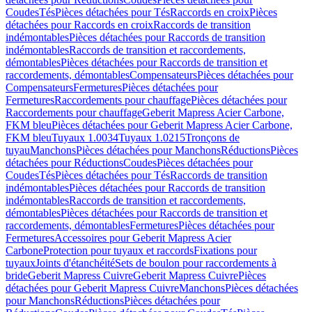
Coudes
Tés
Pièces détachées pour Tés
Raccords en croix
Pièces
détachées pour Raccords en croix
Raccords de transition
indémontables
Pièces détachées pour Raccords de transition
indémontables
Raccords de transition et raccordements,
démontables
Pièces détachées pour Raccords de transition et
raccordements, démontables
Compensateurs
Pièces détachées pour
Compensateurs
Fermetures
Pièces détachées pour
Fermetures
Raccordements pour chauffage
Pièces détachées pour
Raccordements pour chauffage
Geberit Mapress Acier Carbone,
FKM bleu
Pièces détachées pour Geberit Mapress Acier Carbone,
FKM bleu
Tuyaux 1.0034
Tuyaux 1.0215
Tronçons de
tuyau
Manchons
Pièces détachées pour Manchons
Réductions
Pièces
détachées pour Réductions
Coudes
Pièces détachées pour
Coudes
Tés
Pièces détachées pour Tés
Raccords de transition
indémontables
Pièces détachées pour Raccords de transition
indémontables
Raccords de transition et raccordements,
démontables
Pièces détachées pour Raccords de transition et
raccordements, démontables
Fermetures
Pièces détachées pour
Fermetures
Accessoires pour Geberit Mapress Acier
Carbone
Protection pour tuyaux et raccords
Fixations pour
tuyaux
Joints d'étanchéité
Sets de boulon pour raccordements à
bride
Geberit Mapress Cuivre
Geberit Mapress Cuivre
Pièces
détachées pour Geberit Mapress Cuivre
Manchons
Pièces détachées
pour Manchons
Réductions
Pièces détachées pour