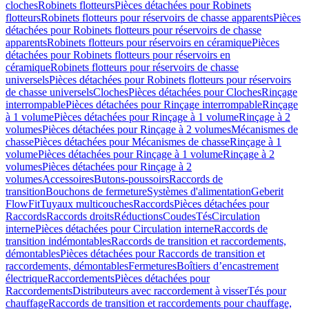
cloches
Robinets flotteurs
Pièces détachées pour Robinets
flotteurs
Robinets flotteurs pour réservoirs de chasse apparents
Pièces
détachées pour Robinets flotteurs pour réservoirs de chasse
apparents
Robinets flotteurs pour réservoirs en céramique
Pièces
détachées pour Robinets flotteurs pour réservoirs en
céramique
Robinets flotteurs pour réservoirs de chasse
universels
Pièces détachées pour Robinets flotteurs pour réservoirs
de chasse universels
Cloches
Pièces détachées pour Cloches
Rinçage
interrompable
Pièces détachées pour Rinçage interrompable
Rinçage
à 1 volume
Pièces détachées pour Rinçage à 1 volume
Rinçage à 2
volumes
Pièces détachées pour Rinçage à 2 volumes
Mécanismes de
chasse
Pièces détachées pour Mécanismes de chasse
Rinçage à 1
volume
Pièces détachées pour Rinçage à 1 volume
Rinçage à 2
volumes
Pièces détachées pour Rinçage à 2
volumes
Accessoires
Butons-poussoirs
Raccords de
transition
Bouchons de fermeture
Systèmes d'alimentation
Geberit
FlowFit
Tuyaux multicouches
Raccords
Pièces détachées pour
Raccords
Raccords droits
Réductions
Coudes
Tés
Circulation
interne
Pièces détachées pour Circulation interne
Raccords de
transition indémontables
Raccords de transition et raccordements,
démontables
Pièces détachées pour Raccords de transition et
raccordements, démontables
Fermetures
Boîtiers d’encastrement
électrique
Raccordements
Pièces détachées pour
Raccordements
Distributeurs avec raccordement à visser
Tés pour
chauffage
Raccords de transition et raccordements pour chauffage,