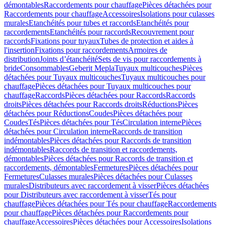
démontables
Raccordements pour chauffage
Pièces détachées pour
Raccordements pour chauffage
Accessoires
Isolations pour culasses
murales
Etanchéités pour tubes et raccords
Etanchéités pour
raccordements
Etanchéités pour raccords
Recouvrement pour
raccords
Fixations pour tuyaux
Tubes de protection et aides à
l'insertion
Fixations pour raccordements
Armoires de
distribution
Joints d’étanchéité
Sets de vis pour raccordements à
bride
Consommables
Geberit Mepla
Tuyaux multicouches
Pièces
détachées pour Tuyaux multicouches
Tuyaux multicouches pour
chauffage
Pièces détachées pour Tuyaux multicouches pour
chauffage
Raccords
Pièces détachées pour Raccords
Raccords
droits
Pièces détachées pour Raccords droits
Réductions
Pièces
détachées pour Réductions
Coudes
Pièces détachées pour
Coudes
Tés
Pièces détachées pour Tés
Circulation interne
Pièces
détachées pour Circulation interne
Raccords de transition
indémontables
Pièces détachées pour Raccords de transition
indémontables
Raccords de transition et raccordements,
démontables
Pièces détachées pour Raccords de transition et
raccordements, démontables
Fermetures
Pièces détachées pour
Fermetures
Culasses murales
Pièces détachées pour Culasses
murales
Distributeurs avec raccordement à visser
Pièces détachées
pour Distributeurs avec raccordement à visser
Tés pour
chauffage
Pièces détachées pour Tés pour chauffage
Raccordements
pour chauffage
Pièces détachées pour Raccordements pour
chauffage
Accessoires
Pièces détachées pour Accessoires
Isolations