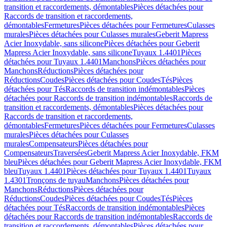
transition et raccordements, démontables
Pièces détachées pour
Raccords de transition et raccordements,
démontables
Fermetures
Pièces détachées pour Fermetures
Culasses
murales
Pièces détachées pour Culasses murales
Geberit Mapress
Acier Inoxydable, sans silicone
Pièces détachées pour Geberit
Mapress Acier Inoxydable, sans silicone
Tuyaux 1.4401
Pièces
détachées pour Tuyaux 1.4401
Manchons
Pièces détachées pour
Manchons
Réductions
Pièces détachées pour
Réductions
Coudes
Pièces détachées pour Coudes
Tés
Pièces
détachées pour Tés
Raccords de transition indémontables
Pièces
détachées pour Raccords de transition indémontables
Raccords de
transition et raccordements, démontables
Pièces détachées pour
Raccords de transition et raccordements,
démontables
Fermetures
Pièces détachées pour Fermetures
Culasses
murales
Pièces détachées pour Culasses
murales
Compensateurs
Pièces détachées pour
Compensateurs
Traversées
Geberit Mapress Acier Inoxydable, FKM
bleu
Pièces détachées pour Geberit Mapress Acier Inoxydable, FKM
bleu
Tuyaux 1.4401
Pièces détachées pour Tuyaux 1.4401
Tuyaux
1.4301
Tronçons de tuyau
Manchons
Pièces détachées pour
Manchons
Réductions
Pièces détachées pour
Réductions
Coudes
Pièces détachées pour Coudes
Tés
Pièces
détachées pour Tés
Raccords de transition indémontables
Pièces
détachées pour Raccords de transition indémontables
Raccords de
transition et raccordements, démontables
Pièces détachées pour