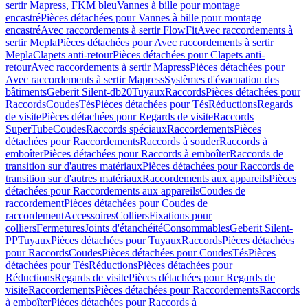
sertir Mapress, FKM bleu
Vannes à bille pour montage
encastré
Pièces détachées pour Vannes à bille pour montage
encastré
Avec raccordements à sertir FlowFit
Avec raccordements à
sertir Mepla
Pièces détachées pour Avec raccordements à sertir
Mepla
Clapets anti-retour
Pièces détachées pour Clapets anti-
retour
Avec raccordements à sertir Mapress
Pièces détachées pour
Avec raccordements à sertir Mapress
Systèmes d'évacuation des
bâtiments
Geberit Silent-db20
Tuyaux
Raccords
Pièces détachées pour
Raccords
Coudes
Tés
Pièces détachées pour Tés
Réductions
Regards
de visite
Pièces détachées pour Regards de visite
Raccords
SuperTube
Coudes
Raccords spéciaux
Raccordements
Pièces
détachées pour Raccordements
Raccords à souder
Raccords à
emboîter
Pièces détachées pour Raccords à emboîter
Raccords de
transition sur d'autres matériaux
Pièces détachées pour Raccords de
transition sur d'autres matériaux
Raccordements aux appareils
Pièces
détachées pour Raccordements aux appareils
Coudes de
raccordement
Pièces détachées pour Coudes de
raccordement
Accessoires
Colliers
Fixations pour
colliers
Fermetures
Joints d'étanchéité
Consommables
Geberit Silent-
PP
Tuyaux
Pièces détachées pour Tuyaux
Raccords
Pièces détachées
pour Raccords
Coudes
Pièces détachées pour Coudes
Tés
Pièces
détachées pour Tés
Réductions
Pièces détachées pour
Réductions
Regards de visite
Pièces détachées pour Regards de
visite
Raccordements
Pièces détachées pour Raccordements
Raccords
à emboîter
Pièces détachées pour Raccords à