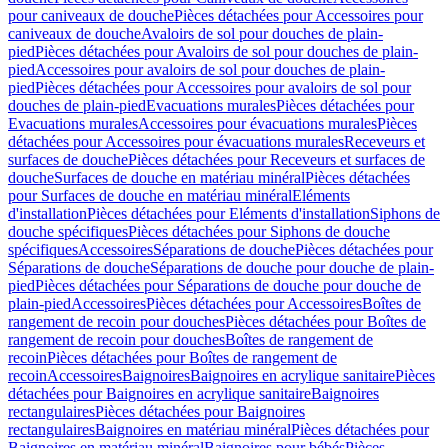
pour caniveaux de douche
Pièces détachées pour Accessoires pour
caniveaux de douche
Avaloirs de sol pour douches de plain-
pied
Pièces détachées pour Avaloirs de sol pour douches de plain-
pied
Accessoires pour avaloirs de sol pour douches de plain-
pied
Pièces détachées pour Accessoires pour avaloirs de sol pour
douches de plain-pied
Evacuations murales
Pièces détachées pour
Evacuations murales
Accessoires pour évacuations murales
Pièces
détachées pour Accessoires pour évacuations murales
Receveurs et
surfaces de douche
Pièces détachées pour Receveurs et surfaces de
douche
Surfaces de douche en matériau minéral
Pièces détachées
pour Surfaces de douche en matériau minéral
Eléments
d'installation
Pièces détachées pour Eléments d'installation
Siphons de
douche spécifiques
Pièces détachées pour Siphons de douche
spécifiques
Accessoires
Séparations de douche
Pièces détachées pour
Séparations de douche
Séparations de douche pour douche de plain-
pied
Pièces détachées pour Séparations de douche pour douche de
plain-pied
Accessoires
Pièces détachées pour Accessoires
Boîtes de
rangement de recoin pour douches
Pièces détachées pour Boîtes de
rangement de recoin pour douches
Boîtes de rangement de
recoin
Pièces détachées pour Boîtes de rangement de
recoin
Accessoires
Baignoires
Baignoires en acrylique sanitaire
Pièces
détachées pour Baignoires en acrylique sanitaire
Baignoires
rectangulaires
Pièces détachées pour Baignoires
rectangulaires
Baignoires en matériau minéral
Pièces détachées pour
Baignoires en matériau minéral
Baignoires pour bébés
Pièces