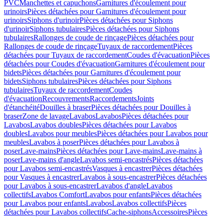
PVC
Manchettes et capuchons
Garnitures d'écoulement pour
urinoirs
Pièces détachées pour Garnitures d'écoulement pour
urinoirs
Siphons d'urinoir
Pièces détachées pour Siphons
d'urinoir
Siphons tubulaires
Pièces détachées pour Siphons
tubulaires
Rallonges de coude de rinçage
Pièces détachées pour
Rallonges de coude de rinçage
Tuyaux de raccordement
Pièces
détachées pour Tuyaux de raccordement
Coudes d'évacuation
Pièces
détachées pour Coudes d'évacuation
Garnitures d'écoulement pour
bidets
Pièces détachées pour Garnitures d'écoulement pour
bidets
Siphons tubulaires
Pièces détachées pour Siphons
tubulaires
Tuyaux de raccordement
Coudes
d'évacuation
Recouvrements
Raccordements
Joints
d'étanchéité
Douilles à braser
Pièces détachées pour Douilles à
braser
Zone de lavage
Lavabos
Lavabos
Pièces détachées pour
Lavabos
Lavabos doubles
Pièces détachées pour Lavabos
doubles
Lavabos pour meubles
Pièces détachées pour Lavabos pour
meubles
Lavabos à poser
Pièces détachées pour Lavabos à
poser
Lave-mains
Pièces détachées pour Lave-mains
Lave-mains à
poser
Lave-mains d'angle
Lavabos semi-encastrés
Pièces détachées
pour Lavabos semi-encastrés
Vasques à encastrer
Pièces détachées
pour Vasques à encastrer
Lavabos à sous-encastrer
Pièces détachées
pour Lavabos à sous-encastrer
Lavabos d'angle
Lavabos
collectifs
Lavabos Comfort
Lavabos pour enfants
Pièces détachées
pour Lavabos pour enfants
Lavabos
Lavabos collectifs
Pièces
détachées pour Lavabos collectifs
Cache-siphons
Accessoires
Pièces