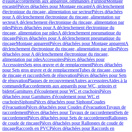
d'eau
Raccordements aux appareils
Commandes d'urinoir
Montage
encastré
Pièces détachées pour Montage encastré
A déclenchement
électronique du rinçage, alimentation sur secteur
Pièces détachées
pour A déclenchement électronique du rinçage, alimentation sur
secteur
A déclenchement électronique du rinçage, alimentation par
piles
Pièces détachées pour A déclenchement électronique du
rinçage, alimentation par piles
A déclenchement pneumatique du
rinçage
Pièces détachées pour A déclenchement pneumatique du
rinçage
Montage apparent
Pièces détachées pour Montage apparent
A
déclenchement électronique du rinçage, alimentation par piles
Pièces
détachées pour A déclenchement électronique du rinçage,
alimentation par piles
Accessoires
Pièces détachées pour
Accessoires
Sets gros œuvre et de remplacement
Pièces détachées
pour Sets gros œuvre et de remplacement
Tubes de rinçage, coudes
de rinçage et raccords
Sets de rénovation
Pièces détachées pour Sets
de rénovation
Plaques de recouvrement
Autres accessoires
Aides à la
commande
Raccordements aux appareils pour WC, urinoirs et
bidets
Garnitures d'écoulement pour WC et crachoirs
Pièces
détachées pour Garnitures d'écoulement pour WC et
crachoirs
Siphons
Pièces détachées pour Siphons
Coudes
d'évacuation
Pièces détachées pour Coudes d'évacuation
Tuyaux de
raccordement
Pièces détachées pour Tuyaux de raccordement
Sets de
raccordement
Pièces détachées pour Sets de raccordement
Rallonges
de coude de rinçage
Pièces détachées pour Rallonges de coude de
rinçage
Raccords en PVC
Pièces détachées pour Raccords en