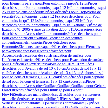
pour Eléments pare-vapeur
Pour entonnoirs jusqu'à 12 l/s
Pièces
détachées pour Pour entonnoirs jusqu'à 12 l/s
Pour entonnoirs jusqu'à
25 l/s
Trop-pleins de sécurité
Pièces détachées pour Trop-pleins de
sécurité
Pour entonnoirs jusqu'à 12 l/s
Pièces détachées pour Pour
entonnoirs jusqu'à 12 l/s
Pour entonnoirs jusqu'à 25 l/s
Pièces
détachées pour Pour entonnoirs jusqu'à 25 l/s
Fixations
Système de
fixation d40–200
Système de fixation d250–315
Accessoires
Pièces
détachées pour Accessoires
Pour entonnoirs
Pièces détachées pour
Pour entonnoirs
Pour fixations
Evacuation des toitures
conventionnelle
Entonnoirs
Pièces détachées pour
Entonnoirs
Eléments pare-vapeur
Pièces détachées pour Eléments
pare-vapeur
Accessoires
Pièces détachées pour
Accessoires
Evacuation des sols
Evacuation de surface pour
l'intérieur et l'extérieur
Pièces détachées pour Evacuation de surface
pour l'intérieur et l'extérieur
Avaloirs de sol 10 x 10 cm
Pièces
détachées pour Avaloirs de sol 10 x 10 cm
Avaloirs de sol 13 x 13
cm
Pièces détachées pour Avaloirs de sol 13 x 13 cm
Siphons de sol
pour balcons et terrasses, 13 x 13 cm
Pièces détachées pour Siphons
de sol pour balcons et terrasses, 13 x 13 cm
Accessoires
Pièces
détachées pour Accessoires
Outillage
Outillage
Outillage pour Geberit
FlowFit
Pièces détachées pour Outillage pour Geberit
FlowFit
Sertisseuses manuelles
Pièces détachées pour Sertisseuses
manuelles
Sertisseuses compatibilité [1]
Pièces détachées pour
Sertisseuses compatibilité [1]
Sertisseuses compatibilité [2]
Pièces
détachées pour Sertisseuses compatibilité [2]
Outils de façonnage de