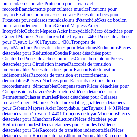
pour culasses murales
Protection pour tuyaux et
raccords
Etanchements pour culasses murales
Fixations pour
tuyaux
Fixations pour culasses murales
Pièces détachées pour
Fixations pour culasses murales
Joints d'étanchéité
Sets de boulon
pour raccordements à bride
Geberit Mapress Acier
Inoxydable
Geberit Mapress Acier Inoxydable
Pièces détachées pour
Geberit Mapress Acier Inoxydable
Tuyaux 1.4401
Pièces détachées
pour Tuyaux 1.4401
Tuyaux 1.4301
Tronçons de
tuyau
Manchons
Pièces détachées pour Manchons
Réductions
Pièces
détachées pour Réductions
Coudes
Pièces détachées pour
Coudes
Tés
Pièces détachées pour Tés
Circulation interne
Pièces
détachées pour Circulation interne
Raccords de transition
indémontables
Pièces détachées pour Raccords de transition
indémontables
Raccords de transition et raccordements,
démontables
Pièces détachées pour Raccords de transition et
raccordements, démontables
Compensateurs
Pièces détachées pour
Compensateurs
Traversées
Fermetures
Pièces détachées pour
Fermetures
Culasses murales
Pièces détachées pour Culasses
murales
Geberit Mapress Acier Inoxydable, gaz
Pièces détachées
pour Geberit Mapress Acier Inoxydable, gaz
Tuyaux 1.4401
Pièces
détachées pour Tuyaux 1.4401
Tronçons de tuyau
Manchons
Pièces
détachées pour Manchons
Réductions
Pièces détachées pour
Réductions
Coudes
Pièces détachées pour Coudes
Tés
Pièces
détachées pour Tés
Raccords de transition indémontables
Pièces
détachées pour Raccords de transition indémontables
Raccords de