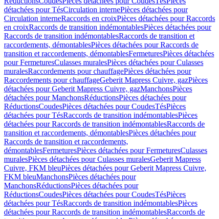
Réductions
Coudes
Pièces détachées pour Coudes
Tés
Pièces
détachées pour Tés
Circulation interne
Pièces détachées pour
Circulation interne
Raccords en croix
Pièces détachées pour Raccords
en croix
Raccords de transition indémontables
Pièces détachées pour
Raccords de transition indémontables
Raccords de transition et
raccordements, démontables
Pièces détachées pour Raccords de
transition et raccordements, démontables
Fermetures
Pièces détachées
pour Fermetures
Culasses murales
Pièces détachées pour Culasses
murales
Raccordements pour chauffage
Pièces détachées pour
Raccordements pour chauffage
Geberit Mapress Cuivre, gaz
Pièces
détachées pour Geberit Mapress Cuivre, gaz
Manchons
Pièces
détachées pour Manchons
Réductions
Pièces détachées pour
Réductions
Coudes
Pièces détachées pour Coudes
Tés
Pièces
détachées pour Tés
Raccords de transition indémontables
Pièces
détachées pour Raccords de transition indémontables
Raccords de
transition et raccordements, démontables
Pièces détachées pour
Raccords de transition et raccordements,
démontables
Fermetures
Pièces détachées pour Fermetures
Culasses
murales
Pièces détachées pour Culasses murales
Geberit Mapress
Cuivre, FKM bleu
Pièces détachées pour Geberit Mapress Cuivre,
FKM bleu
Manchons
Pièces détachées pour
Manchons
Réductions
Pièces détachées pour
Réductions
Coudes
Pièces détachées pour Coudes
Tés
Pièces
détachées pour Tés
Raccords de transition indémontables
Pièces
détachées pour Raccords de transition indémontables
Raccords de