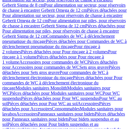
Geberit Sigma de 8 cm
Pour alimentation sur secteur, pour réservoirs
de chasse à encastrer Geberit Omega de 12 cm
Pièces détachées pour
Pour alimentation sur secteur, pour réservoirs de chasse à encastrer
Geberit Omega de 12 cm
Pour alimentation par piles, pour réservoirs
de chasse à encastrer Geberit Sigma de 12 cm
Pièces détachées pour
Pour alimentation par piles, pour réservoirs de chasse à encastrer
Geberit Sigma de 12 cm
Commandes de WC à déclenchement
pneumatique du rinçage
Pièces détachées pour Commandes de WC à
déclenchement pneumatique du rinçage
Pour rinçage à
2 volumes
Pièces détachées pour Pour rinçage à 2 volumes
Pour
rinçage à 1 volume
Pièces détachées pour Pour rinçage à
1 volume
Accessoires pour commandes de WC
Pièces détachées
pour Accessoires pour commandes de WC
Sets gros œuvre
Pièces
détachées pour Sets gros œuvre
Pour commandes de WC à
déclenchement électronique du rinçage
Pièces détachées pour Pour
commandes de WC à déclenchement électronique du
rinçage
Modules sanitaires Monolith
Modules sanitaires pour
WC
Pièces détachées pour Modules sanitaires pour WC
Pour WC
suspendus
Pièces détachées pour Pour WC suspendus
Pour WC au
sol
Pièces détachées pour Pour WC au sol
Accessoires
Pièces
détachées pour Accessoires
Consommables
Modules sanitaires pour
lavabos
Accessoires
Panneaux sanitaires pour bidets
Pièces détachées
pour Panneaux sanitaires pour bidets
Pour bidets suspendus et au
sol
Pièces détachées pour Pour bidets suspendus et au