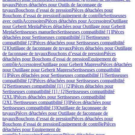
tuyaux
Pièces détachées pour Outils de façonnage de
tuyaux
Bouchons d’essai de pression
Pièces détachées pour
Bouchons d’essai de pression
Equipement de contrôle
Sertisseuses
avec outils
Accessoires
Pièces détachées pour Accessoires
Outillage
pour Geberit Mepla
Pièces détachées pour Outillage pour Geberit
Mepla
Sertisseuses manuelles
Sertisseuses compatibilité [1]
Pièces
détachées pour Sertisseuses compatibilité [1]
Sertisseuses
compatibilité [2]
Pièces détachées pour Sertisseuses compatibilité
[2]
Outillage de façonnage de tuyaux
Pièces détachées pour Outillage
de façonnage de tuyaux
Bouchons d’essai de pression
Pièces
détachées pour Bouchons d’essai de pression
Equipement de
contrôle
Accessoires
Outillage pour Geberit Mapress
Pièces détachées
pour Outillage pour Geberit Mapress
Sertisseuses compatibilité
[1]
Pièces détachées pour Sertisseuses compatibilité [1]
Sertisseuses
compatibilité [2]
Pièces détachées pour Sertisseuses compatibilité
[2]
Sertisseuses compatibilité [1] / [2]
Pièces détachées pour
Sertisseuses compatibilité [1] / [2]
Sertisseuses compatibilité
[2XL]
Pièces détachées pour Sertisseuses compatibilité
[2XL]
Sertisseuses compatibilité [3]
Pièces détachées pour
Sertisseuses compatibilité [3]
Outillage de façonnage de
tuyaux
Pièces détachées pour Outillage de façonnage de
tuyaux
Bouchons d’essai de pression
Pièces détachées pour
Bouchons d’essai de pression
Equipement de contrôle
Pièces
détachées pour Equipement de
contrôle
Accessoires
Sertisseuses
Pièces détachées pour