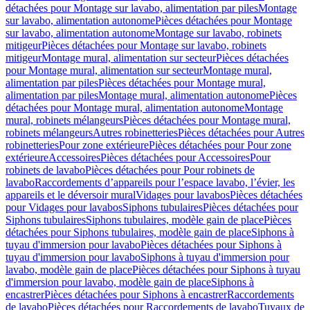
détachées pour Montage sur lavabo, alimentation par piles
Montage
sur lavabo, alimentation autonome
Pièces détachées pour Montage
sur lavabo, alimentation autonome
Montage sur lavabo, robinets
mitigeur
Pièces détachées pour Montage sur lavabo, robinets
mitigeur
Montage mural, alimentation sur secteur
Pièces détachées
pour Montage mural, alimentation sur secteur
Montage mural,
alimentation par piles
Pièces détachées pour Montage mural,
alimentation par piles
Montage mural, alimentation autonome
Pièces
détachées pour Montage mural, alimentation autonome
Montage
mural, robinets mélangeurs
Pièces détachées pour Montage mural,
robinets mélangeurs
Autres robinetteries
Pièces détachées pour Autres
robinetteries
Pour zone extérieure
Pièces détachées pour Pour zone
extérieure
Accessoires
Pièces détachées pour Accessoires
Pour
robinets de lavabo
Pièces détachées pour Pour robinets de
lavabo
Raccordements d’appareils pour l’espace lavabo, l’évier, les
appareils et le déversoir mural
Vidages pour lavabos
Pièces détachées
pour Vidages pour lavabos
Siphons tubulaires
Pièces détachées pour
Siphons tubulaires
Siphons tubulaires, modèle gain de place
Pièces
détachées pour Siphons tubulaires, modèle gain de place
Siphons à
tuyau d'immersion pour lavabo
Pièces détachées pour Siphons à
tuyau d'immersion pour lavabo
Siphons à tuyau d'immersion pour
lavabo, modèle gain de place
Pièces détachées pour Siphons à tuyau
d'immersion pour lavabo, modèle gain de place
Siphons à
encastrer
Pièces détachées pour Siphons à encastrer
Raccordements
de lavabo
Pièces détachées pour Raccordements de lavabo
Tuyaux de