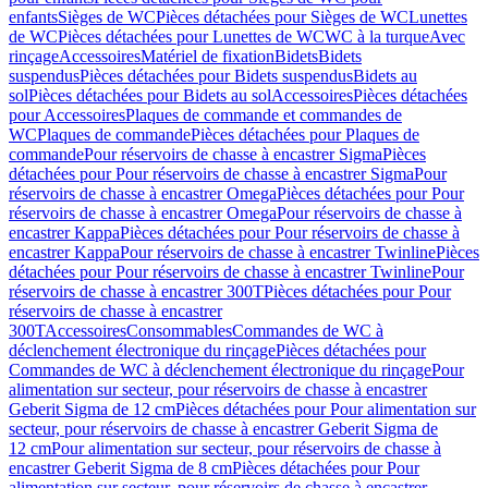
enfants
Sièges de WC
Pièces détachées pour Sièges de WC
Lunettes
de WC
Pièces détachées pour Lunettes de WC
WC à la turque
Avec
rinçage
Accessoires
Matériel de fixation
Bidets
Bidets
suspendus
Pièces détachées pour Bidets suspendus
Bidets au
sol
Pièces détachées pour Bidets au sol
Accessoires
Pièces détachées
pour Accessoires
Plaques de commande et commandes de
WC
Plaques de commande
Pièces détachées pour Plaques de
commande
Pour réservoirs de chasse à encastrer Sigma
Pièces
détachées pour Pour réservoirs de chasse à encastrer Sigma
Pour
réservoirs de chasse à encastrer Omega
Pièces détachées pour Pour
réservoirs de chasse à encastrer Omega
Pour réservoirs de chasse à
encastrer Kappa
Pièces détachées pour Pour réservoirs de chasse à
encastrer Kappa
Pour réservoirs de chasse à encastrer Twinline
Pièces
détachées pour Pour réservoirs de chasse à encastrer Twinline
Pour
réservoirs de chasse à encastrer 300T
Pièces détachées pour Pour
réservoirs de chasse à encastrer
300T
Accessoires
Consommables
Commandes de WC à
déclenchement électronique du rinçage
Pièces détachées pour
Commandes de WC à déclenchement électronique du rinçage
Pour
alimentation sur secteur, pour réservoirs de chasse à encastrer
Geberit Sigma de 12 cm
Pièces détachées pour Pour alimentation sur
secteur, pour réservoirs de chasse à encastrer Geberit Sigma de
12 cm
Pour alimentation sur secteur, pour réservoirs de chasse à
encastrer Geberit Sigma de 8 cm
Pièces détachées pour Pour
alimentation sur secteur, pour réservoirs de chasse à encastrer