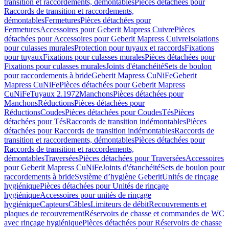
transition et raccordements, démontables
Pièces détachées pour
Raccords de transition et raccordements,
démontables
Fermetures
Pièces détachées pour
Fermetures
Accessoires pour Geberit Mapress Cuivre
Pièces
détachées pour Accessoires pour Geberit Mapress Cuivre
Isolations
pour culasses murales
Protection pour tuyaux et raccords
Fixations
pour tuyaux
Fixations pour culasses murales
Pièces détachées pour
Fixations pour culasses murales
Joints d'étanchéité
Sets de boulon
pour raccordements à bride
Geberit Mapress CuNiFe
Geberit
Mapress CuNiFe
Pièces détachées pour Geberit Mapress
CuNiFe
Tuyaux 2.1972
Manchons
Pièces détachées pour
Manchons
Réductions
Pièces détachées pour
Réductions
Coudes
Pièces détachées pour Coudes
Tés
Pièces
détachées pour Tés
Raccords de transition indémontables
Pièces
détachées pour Raccords de transition indémontables
Raccords de
transition et raccordements, démontables
Pièces détachées pour
Raccords de transition et raccordements,
démontables
Traversées
Pièces détachées pour Traversées
Accessoires
pour Geberit Mapress CuNiFe
Joints d'étanchéité
Sets de boulon pour
raccordements à bride
Système d’hygiène Geberit
Unités de rinçage
hygiénique
Pièces détachées pour Unités de rinçage
hygiénique
Accessoires pour unités de rinçage
hygiénique
Capteurs
Câbles
Limiteurs de débit
Recouvrements et
plaques de recouvrement
Réservoirs de chasse et commandes de WC
avec rinçage hygiénique
Pièces détachées pour Réservoirs de chasse