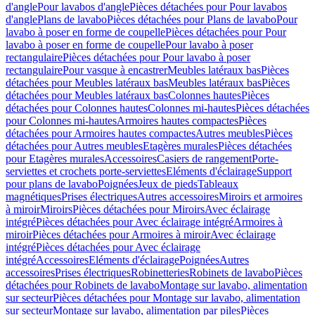
d'angle
Pour lavabos d'angle
Pièces détachées pour Pour lavabos
d'angle
Plans de lavabo
Pièces détachées pour Plans de lavabo
Pour
lavabo à poser en forme de coupelle
Pièces détachées pour Pour
lavabo à poser en forme de coupelle
Pour lavabo à poser
rectangulaire
Pièces détachées pour Pour lavabo à poser
rectangulaire
Pour vasque à encastrer
Meubles latéraux bas
Pièces
détachées pour Meubles latéraux bas
Meubles latéraux bas
Pièces
détachées pour Meubles latéraux bas
Colonnes hautes
Pièces
détachées pour Colonnes hautes
Colonnes mi-hautes
Pièces détachées
pour Colonnes mi-hautes
Armoires hautes compactes
Pièces
détachées pour Armoires hautes compactes
Autres meubles
Pièces
détachées pour Autres meubles
Etagères murales
Pièces détachées
pour Etagères murales
Accessoires
Casiers de rangement
Porte-
serviettes et crochets porte-serviettes
Eléments d'éclairage
Support
pour plans de lavabo
Poignées
Jeux de pieds
Tableaux
magnétiques
Prises électriques
Autres accessoires
Miroirs et armoires
à miroir
Miroirs
Pièces détachées pour Miroirs
Avec éclairage
intégré
Pièces détachées pour Avec éclairage intégré
Armoires à
miroir
Pièces détachées pour Armoires à miroir
Avec éclairage
intégré
Pièces détachées pour Avec éclairage
intégré
Accessoires
Eléments d'éclairage
Poignées
Autres
accessoires
Prises électriques
Robinetteries
Robinets de lavabo
Pièces
détachées pour Robinets de lavabo
Montage sur lavabo, alimentation
sur secteur
Pièces détachées pour Montage sur lavabo, alimentation
sur secteur
Montage sur lavabo, alimentation par piles
Pièces