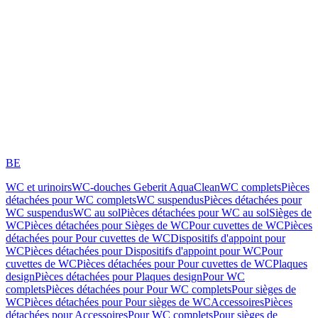
BE
WC et urinoirs
WC-douches Geberit AquaClean
WC complets
Pièces
détachées pour WC complets
WC suspendus
Pièces détachées pour
WC suspendus
WC au sol
Pièces détachées pour WC au sol
Sièges de
WC
Pièces détachées pour Sièges de WC
Pour cuvettes de WC
Pièces
détachées pour Pour cuvettes de WC
Dispositifs d'appoint pour
WC
Pièces détachées pour Dispositifs d'appoint pour WC
Pour
cuvettes de WC
Pièces détachées pour Pour cuvettes de WC
Plaques
design
Pièces détachées pour Plaques design
Pour WC
complets
Pièces détachées pour Pour WC complets
Pour sièges de
WC
Pièces détachées pour Pour sièges de WC
Accessoires
Pièces
détachées pour Accessoires
Pour WC complets
Pour sièges de