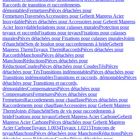
Raccords de transition et raccordements,
démontables
Fermetures
Pièces détachées pour
Fermetures
Traversées
Accessoires pour Geberit Mapress Acier
Inoxydable
Pièces détachées pour Accessoires pour Geberit Mapress
Acier Inoxydable
Isolations pour culasses murales
Protection pour
tuyaux et raccords
Fixations pour tuyaux
Fixations pour culasses
murales
Pièces détachées pour Fixations pour culasses murales
Joints
d'étanchéité
Sets de boulon pour raccordements à bride
Geberit
Mapress Therm
Tuyaux Therm
Raccords
Pièces détachées pour
Raccords
Manchons
Pièces détachées pour
Manchons
Réductions
Pièces détachées pour
Réductions
Coudes
Pièces détachées pour Coudes
Tés
Pièces
détachées pour Tés
Transitions indémontables
Pièces détachées pour
Transitions indémontables
Transitions et raccords, démontables
Pièces
détachées pour Transitions et raccords,
démontables
Compensateurs
Pièces détachées pour
Compensateurs
Fermetures
Pièces détachées pour
Fermetures
Raccordements pour chauffage
Pièces détachées pour
Raccordements pour chauffage
Accessoires pour Geberit Mapress
Therm
Joints d'étanchéité
Sets de vis pour raccordements à
bride
Fixations pour tuyaux
Geberit Mapress Acier Carbone
Geberit
Mapress Acier Carbone
Pièces détachées pour Geberit Mapress
Acier Carbone
Tuyaux 1.0034
Tuyaux 1.0215
Tronçons de
tuyau
Manchons
Pièces détachées pour Manchons
Réductions
Pièces
détachées pour Réductions
Coudes
Pièces détachées pour