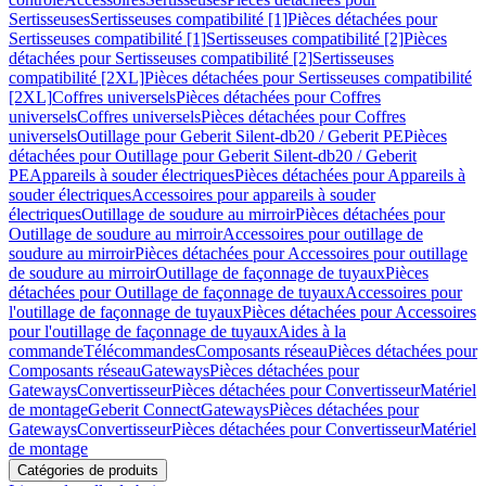
Sertisseuses
Sertisseuses compatibilité [1]
Pièces détachées pour
Sertisseuses compatibilité [1]
Sertisseuses compatibilité [2]
Pièces
détachées pour Sertisseuses compatibilité [2]
Sertisseuses
compatibilité [2XL]
Pièces détachées pour Sertisseuses compatibilité
[2XL]
Coffres universels
Pièces détachées pour Coffres
universels
Coffres universels
Pièces détachées pour Coffres
universels
Outillage pour Geberit Silent-db20 / Geberit PE
Pièces
détachées pour Outillage pour Geberit Silent-db20 / Geberit
PE
Appareils à souder électriques
Pièces détachées pour Appareils à
souder électriques
Accessoires pour appareils à souder
électriques
Outillage de soudure au mirroir
Pièces détachées pour
Outillage de soudure au mirroir
Accessoires pour outillage de
soudure au mirroir
Pièces détachées pour Accessoires pour outillage
de soudure au mirroir
Outillage de façonnage de tuyaux
Pièces
détachées pour Outillage de façonnage de tuyaux
Accessoires pour
l'outillage de façonnage de tuyaux
Pièces détachées pour Accessoires
pour l'outillage de façonnage de tuyaux
Aides à la
commande
Télécommandes
Composants réseau
Pièces détachées pour
Composants réseau
Gateways
Pièces détachées pour
Gateways
Convertisseur
Pièces détachées pour Convertisseur
Matériel
de montage
Geberit Connect
Gateways
Pièces détachées pour
Gateways
Convertisseur
Pièces détachées pour Convertisseur
Matériel
de montage
Catégories de produits