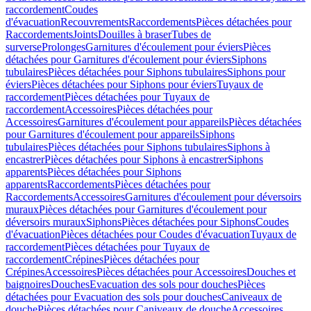
raccordement
Coudes
d'évacuation
Recouvrements
Raccordements
Pièces détachées pour
Raccordements
Joints
Douilles à braser
Tubes de
surverse
Prolonges
Garnitures d'écoulement pour éviers
Pièces
détachées pour Garnitures d'écoulement pour éviers
Siphons
tubulaires
Pièces détachées pour Siphons tubulaires
Siphons pour
éviers
Pièces détachées pour Siphons pour éviers
Tuyaux de
raccordement
Pièces détachées pour Tuyaux de
raccordement
Accessoires
Pièces détachées pour
Accessoires
Garnitures d'écoulement pour appareils
Pièces détachées
pour Garnitures d'écoulement pour appareils
Siphons
tubulaires
Pièces détachées pour Siphons tubulaires
Siphons à
encastrer
Pièces détachées pour Siphons à encastrer
Siphons
apparents
Pièces détachées pour Siphons
apparents
Raccordements
Pièces détachées pour
Raccordements
Accessoires
Garnitures d'écoulement pour déversoirs
muraux
Pièces détachées pour Garnitures d'écoulement pour
déversoirs muraux
Siphons
Pièces détachées pour Siphons
Coudes
d'évacuation
Pièces détachées pour Coudes d'évacuation
Tuyaux de
raccordement
Pièces détachées pour Tuyaux de
raccordement
Crépines
Pièces détachées pour
Crépines
Accessoires
Pièces détachées pour Accessoires
Douches et
baignoires
Douches
Evacuation des sols pour douches
Pièces
détachées pour Evacuation des sols pour douches
Caniveaux de
douche
Pièces détachées pour Caniveaux de douche
Accessoires