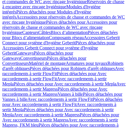
et commandes de WC avec rinçage hygiénique
Réservoirs de chasse
à encastrer avec rinçage hygiénique
Modules d'hygiène
intégrés
Pièces détachées pour Modules d'hygiène
intégrés
Accessoires pour réservoirs de chasse et commandes de WC
avec rinçage hygiénique
Pièces détachées pour Accessoires pour
réservoirs de chasse et commandes de WC avec rinçage
hygiénique
Capteurs
Câbles
Blocs d’alimentation
Pièces détachées
pour Blocs d’alimentation
Composants réseau
Accessoires Geberit
Connect pour système d'hygiène Geberit
Pièces détachées pour
Accessoires Geberit Connect pour système d'hygiène
Geberit
Gateways
Pièces détachées pour
Gateways
Convertisseurs
Pièces détachées pour
Convertisseurs
Matériel de montage
Armatures pour tuyaux
Robinets
d'arrêt obliques
Pièces détachées pour Robinets d'arrêt obliques
Avec
raccordements à sertir FlowFit
Pièces détachées pour Avec
raccordements à sertir FlowFit
Avec raccordements à sertir
Mepla
Pièces détachées pour Avec raccordements à sertir Mepla
Avec
raccordements à sertir Mapress
Pièces détachées pour Avec
raccordements à sertir Mapress
Vannes à bille
Pièces détachées pour
Vannes à bille
Avec raccordements à sertir FlowFit
Pièces détachées
pour Avec raccordements à sertir FlowFit
Avec raccordements à
sertir Mepla
Pièces détachées pour Avec raccordements à sertir
Mepla
Avec raccordements à sertir Mapress
Pièces détachées pour
Avec raccordements à sertir Mapress
Avec raccordements à sertir
Mapress, FKM bleu
Pièces détachées pour Avec raccordements à