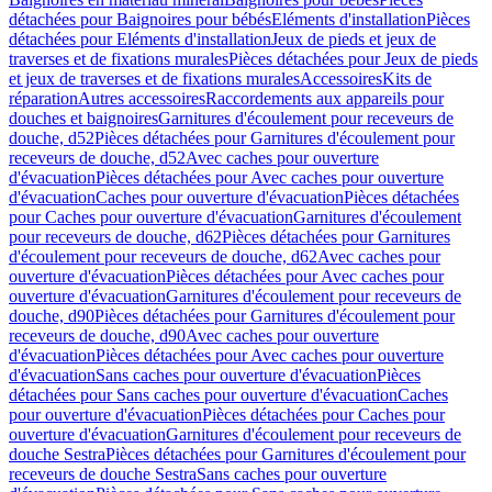
détachées pour Baignoires pour bébés
Eléments d'installation
Pièces
détachées pour Eléments d'installation
Jeux de pieds et jeux de
traverses et de fixations murales
Pièces détachées pour Jeux de pieds
et jeux de traverses et de fixations murales
Accessoires
Kits de
réparation
Autres accessoires
Raccordements aux appareils pour
douches et baignoires
Garnitures d'écoulement pour receveurs de
douche, d52
Pièces détachées pour Garnitures d'écoulement pour
receveurs de douche, d52
Avec caches pour ouverture
d'évacuation
Pièces détachées pour Avec caches pour ouverture
d'évacuation
Caches pour ouverture d'évacuation
Pièces détachées
pour Caches pour ouverture d'évacuation
Garnitures d'écoulement
pour receveurs de douche, d62
Pièces détachées pour Garnitures
d'écoulement pour receveurs de douche, d62
Avec caches pour
ouverture d'évacuation
Pièces détachées pour Avec caches pour
ouverture d'évacuation
Garnitures d'écoulement pour receveurs de
douche, d90
Pièces détachées pour Garnitures d'écoulement pour
receveurs de douche, d90
Avec caches pour ouverture
d'évacuation
Pièces détachées pour Avec caches pour ouverture
d'évacuation
Sans caches pour ouverture d'évacuation
Pièces
détachées pour Sans caches pour ouverture d'évacuation
Caches
pour ouverture d'évacuation
Pièces détachées pour Caches pour
ouverture d'évacuation
Garnitures d'écoulement pour receveurs de
douche Sestra
Pièces détachées pour Garnitures d'écoulement pour
receveurs de douche Sestra
Sans caches pour ouverture