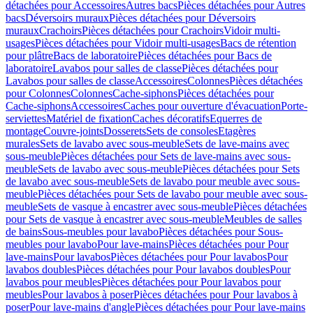
détachées pour Accessoires
Autres bacs
Pièces détachées pour Autres
bacs
Déversoirs muraux
Pièces détachées pour Déversoirs
muraux
Crachoirs
Pièces détachées pour Crachoirs
Vidoir multi-
usages
Pièces détachées pour Vidoir multi-usages
Bacs de rétention
pour plâtre
Bacs de laboratoire
Pièces détachées pour Bacs de
laboratoire
Lavabos pour salles de classe
Pièces détachées pour
Lavabos pour salles de classe
Accessoires
Colonnes
Pièces détachées
pour Colonnes
Colonnes
Cache-siphons
Pièces détachées pour
Cache-siphons
Accessoires
Caches pour ouverture d'évacuation
Porte-
serviettes
Matériel de fixation
Caches décoratifs
Equerres de
montage
Couvre-joints
Dosserets
Sets de consoles
Etagères
murales
Sets de lavabo avec sous-meuble
Sets de lave-mains avec
sous-meuble
Pièces détachées pour Sets de lave-mains avec sous-
meuble
Sets de lavabo avec sous-meuble
Pièces détachées pour Sets
de lavabo avec sous-meuble
Sets de lavabo pour meuble avec sous-
meuble
Pièces détachées pour Sets de lavabo pour meuble avec sous-
meuble
Sets de vasque à encastrer avec sous-meuble
Pièces détachées
pour Sets de vasque à encastrer avec sous-meuble
Meubles de salles
de bains
Sous-meubles pour lavabo
Pièces détachées pour Sous-
meubles pour lavabo
Pour lave-mains
Pièces détachées pour Pour
lave-mains
Pour lavabos
Pièces détachées pour Pour lavabos
Pour
lavabos doubles
Pièces détachées pour Pour lavabos doubles
Pour
lavabos pour meubles
Pièces détachées pour Pour lavabos pour
meubles
Pour lavabos à poser
Pièces détachées pour Pour lavabos à
poser
Pour lave-mains d'angle
Pièces détachées pour Pour lave-mains