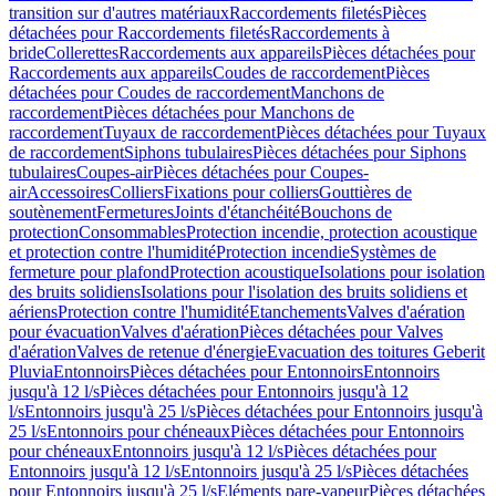
transition sur d'autres matériaux
Raccordements filetés
Pièces
détachées pour Raccordements filetés
Raccordements à
bride
Collerettes
Raccordements aux appareils
Pièces détachées pour
Raccordements aux appareils
Coudes de raccordement
Pièces
détachées pour Coudes de raccordement
Manchons de
raccordement
Pièces détachées pour Manchons de
raccordement
Tuyaux de raccordement
Pièces détachées pour Tuyaux
de raccordement
Siphons tubulaires
Pièces détachées pour Siphons
tubulaires
Coupes-air
Pièces détachées pour Coupes-
air
Accessoires
Colliers
Fixations pour colliers
Gouttières de
soutènement
Fermetures
Joints d'étanchéité
Bouchons de
protection
Consommables
Protection incendie, protection acoustique
et protection contre l'humidité
Protection incendie
Systèmes de
fermeture pour plafond
Protection acoustique
Isolations pour isolation
des bruits solidiens
Isolations pour l'isolation des bruits solidiens et
aériens
Protection contre l'humidité
Etanchements
Valves d'aération
pour évacuation
Valves d'aération
Pièces détachées pour Valves
d'aération
Valves de retenue d'énergie
Evacuation des toitures Geberit
Pluvia
Entonnoirs
Pièces détachées pour Entonnoirs
Entonnoirs
jusqu'à 12 l/s
Pièces détachées pour Entonnoirs jusqu'à 12
l/s
Entonnoirs jusqu'à 25 l/s
Pièces détachées pour Entonnoirs jusqu'à
25 l/s
Entonnoirs pour chéneaux
Pièces détachées pour Entonnoirs
pour chéneaux
Entonnoirs jusqu'à 12 l/s
Pièces détachées pour
Entonnoirs jusqu'à 12 l/s
Entonnoirs jusqu'à 25 l/s
Pièces détachées
pour Entonnoirs jusqu'à 25 l/s
Eléments pare-vapeur
Pièces détachées