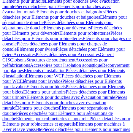
Eléments pour urinoirs
Eléments pour douches avec évacuation
murale
Pièces détachées pour Eléments pour douches avec
évacuation murale
Eléments pour douches et baignoires
Pièces
détachées pour Eléments pour douches et baignoires
Eléments pour
séparations de douche
Pièces détachées pour Eléments pour
séparations de douche
Eléments pour déversoirs
Pièces détachées
pour Eléments pour déversoirs
Eléments pour robinetteries
Pièces
détachées pour Eléments pour robinetteries
Eléments pour charges de
console
Pièces détachées pour Eléments pour charges de
console
Eléments pour éviers
Pièces détachées pour Eléments pour
éviers
Accessoires
Pièces détachées pour Accessoires
Geberit
GIS
Cloisons
Structures de soutènement
Accessoires pour
préfabrications
Accessoires pour l'isolation acoustique
Recouvrement
par plaques
Eléments d'installation
Pièces détachées pour Eléments
d'installation
Eléments pour WC
Pièces détachées pour Eléments
pour WC
Eléments pour lavabos
Pièces détachées pour Eléments
pour lavabos
Eléments pour bidets
Pièces détachées pour Eléments
pour bidets
Eléments pour urinoirs
Pièces détachées pour Eléments
pour urinoirs
Eléments pour douches avec évacuation murale
Pièces
détachées pour Eléments pour douches avec évacuation
murale
Éléments pour douches
Éléments pour séparations de
douche
Pièces détachées pour Éléments pour séparations de
douche
Eléments pour robinetteries et appareils
Pièces détachées pour
Eléments pour robinetteries et appareils
Eléments pour machines à
laver et lave-vaisselle
Pièces détachées pour Eléments pour machines