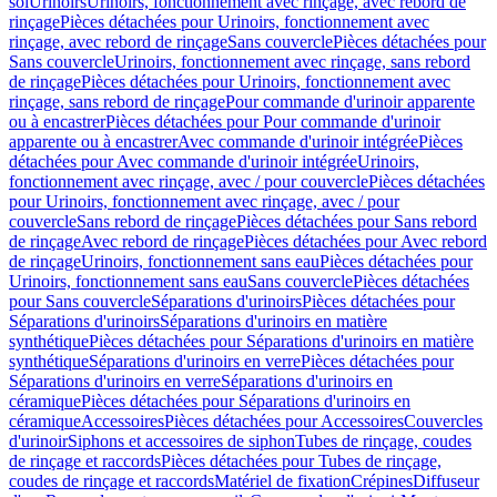
sol
Urinoirs
Urinoirs, fonctionnement avec rinçage, avec rebord de
rinçage
Pièces détachées pour Urinoirs, fonctionnement avec
rinçage, avec rebord de rinçage
Sans couvercle
Pièces détachées pour
Sans couvercle
Urinoirs, fonctionnement avec rinçage, sans rebord
de rinçage
Pièces détachées pour Urinoirs, fonctionnement avec
rinçage, sans rebord de rinçage
Pour commande d'urinoir apparente
ou à encastrer
Pièces détachées pour Pour commande d'urinoir
apparente ou à encastrer
Avec commande d'urinoir intégrée
Pièces
détachées pour Avec commande d'urinoir intégrée
Urinoirs,
fonctionnement avec rinçage, avec / pour couvercle
Pièces détachées
pour Urinoirs, fonctionnement avec rinçage, avec / pour
couvercle
Sans rebord de rinçage
Pièces détachées pour Sans rebord
de rinçage
Avec rebord de rinçage
Pièces détachées pour Avec rebord
de rinçage
Urinoirs, fonctionnement sans eau
Pièces détachées pour
Urinoirs, fonctionnement sans eau
Sans couvercle
Pièces détachées
pour Sans couvercle
Séparations d'urinoirs
Pièces détachées pour
Séparations d'urinoirs
Séparations d'urinoirs en matière
synthétique
Pièces détachées pour Séparations d'urinoirs en matière
synthétique
Séparations d'urinoirs en verre
Pièces détachées pour
Séparations d'urinoirs en verre
Séparations d'urinoirs en
céramique
Pièces détachées pour Séparations d'urinoirs en
céramique
Accessoires
Pièces détachées pour Accessoires
Couvercles
d'urinoir
Siphons et accessoires de siphon
Tubes de rinçage, coudes
de rinçage et raccords
Pièces détachées pour Tubes de rinçage,
coudes de rinçage et raccords
Matériel de fixation
Crépines
Diffuseur