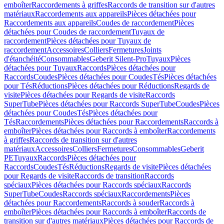
emboîter
Raccordements à griffes
Raccords de transition sur d'autres
matériaux
Raccordements aux appareils
Pièces détachées pour
Raccordements aux appareils
Coudes de raccordement
Pièces
détachées pour Coudes de raccordement
Tuyaux de
raccordement
Pièces détachées pour Tuyaux de
raccordement
Accessoires
Colliers
Fermetures
Joints
d'étanchéité
Consommables
Geberit Silent-Pro
Tuyaux
Pièces
détachées pour Tuyaux
Raccords
Pièces détachées pour
Raccords
Coudes
Pièces détachées pour Coudes
Tés
Pièces détachées
pour Tés
Réductions
Pièces détachées pour Réductions
Regards de
visite
Pièces détachées pour Regards de visite
Raccords
SuperTube
Pièces détachées pour Raccords SuperTube
Coudes
Pièces
détachées pour Coudes
Tés
Pièces détachées pour
Tés
Raccordements
Pièces détachées pour Raccordements
Raccords à
emboîter
Pièces détachées pour Raccords à emboîter
Raccordements
à griffes
Raccords de transition sur d'autres
matériaux
Accessoires
Colliers
Fermetures
Consommables
Geberit
PE
Tuyaux
Raccords
Pièces détachées pour
Raccords
Coudes
Tés
Réductions
Regards de visite
Pièces détachées
pour Regards de visite
Raccords de transition
Raccords
spéciaux
Pièces détachées pour Raccords spéciaux
Raccords
SuperTube
Coudes
Raccords spéciaux
Raccordements
Pièces
détachées pour Raccordements
Raccords à souder
Raccords à
emboîter
Pièces détachées pour Raccords à emboîter
Raccords de
transition sur d'autres matériaux
Pièces détachées pour Raccords de