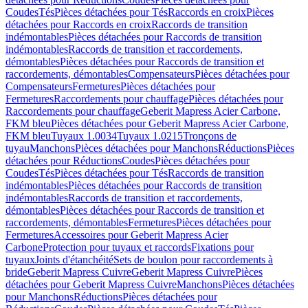
Coudes
Tés
Pièces détachées pour Tés
Raccords en croix
Pièces
détachées pour Raccords en croix
Raccords de transition
indémontables
Pièces détachées pour Raccords de transition
indémontables
Raccords de transition et raccordements,
démontables
Pièces détachées pour Raccords de transition et
raccordements, démontables
Compensateurs
Pièces détachées pour
Compensateurs
Fermetures
Pièces détachées pour
Fermetures
Raccordements pour chauffage
Pièces détachées pour
Raccordements pour chauffage
Geberit Mapress Acier Carbone,
FKM bleu
Pièces détachées pour Geberit Mapress Acier Carbone,
FKM bleu
Tuyaux 1.0034
Tuyaux 1.0215
Tronçons de
tuyau
Manchons
Pièces détachées pour Manchons
Réductions
Pièces
détachées pour Réductions
Coudes
Pièces détachées pour
Coudes
Tés
Pièces détachées pour Tés
Raccords de transition
indémontables
Pièces détachées pour Raccords de transition
indémontables
Raccords de transition et raccordements,
démontables
Pièces détachées pour Raccords de transition et
raccordements, démontables
Fermetures
Pièces détachées pour
Fermetures
Accessoires pour Geberit Mapress Acier
Carbone
Protection pour tuyaux et raccords
Fixations pour
tuyaux
Joints d'étanchéité
Sets de boulon pour raccordements à
bride
Geberit Mapress Cuivre
Geberit Mapress Cuivre
Pièces
détachées pour Geberit Mapress Cuivre
Manchons
Pièces détachées
pour Manchons
Réductions
Pièces détachées pour