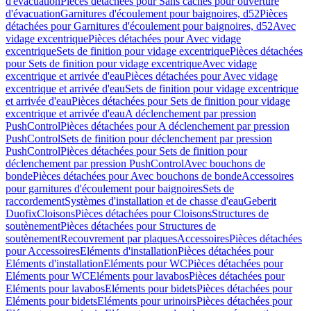
d'évacuation
Pièces détachées pour Sans caches pour ouverture
d'évacuation
Garnitures d'écoulement pour baignoires, d52
Pièces
détachées pour Garnitures d'écoulement pour baignoires, d52
Avec
vidage excentrique
Pièces détachées pour Avec vidage
excentrique
Sets de finition pour vidage excentrique
Pièces détachées
pour Sets de finition pour vidage excentrique
Avec vidage
excentrique et arrivée d'eau
Pièces détachées pour Avec vidage
excentrique et arrivée d'eau
Sets de finition pour vidage excentrique
et arrivée d'eau
Pièces détachées pour Sets de finition pour vidage
excentrique et arrivée d'eau
A déclenchement par pression
PushControl
Pièces détachées pour A déclenchement par pression
PushControl
Sets de finition pour déclenchement par pression
PushControl
Pièces détachées pour Sets de finition pour
déclenchement par pression PushControl
Avec bouchons de
bonde
Pièces détachées pour Avec bouchons de bonde
Accessoires
pour garnitures d'écoulement pour baignoires
Sets de
raccordement
Systèmes d'installation et de chasse d'eau
Geberit
Duofix
Cloisons
Pièces détachées pour Cloisons
Structures de
soutènement
Pièces détachées pour Structures de
soutènement
Recouvrement par plaques
Accessoires
Pièces détachées
pour Accessoires
Eléments d'installation
Pièces détachées pour
Eléments d'installation
Eléments pour WC
Pièces détachées pour
Eléments pour WC
Eléments pour lavabos
Pièces détachées pour
Eléments pour lavabos
Eléments pour bidets
Pièces détachées pour
Eléments pour bidets
Eléments pour urinoirs
Pièces détachées pour