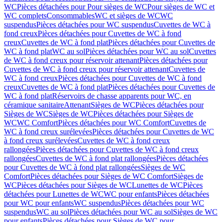
WC
Pièces détachées pour Pour sièges de WC
Pour sièges de WC et
WC complets
Consommables
WC et sièges de WC
WC
suspendus
Pièces détachées pour WC suspendus
Cuvettes de WC à
fond creux
Pièces détachées pour Cuvettes de WC à fond
creux
Cuvettes de WC à fond plat
Pièces détachées pour Cuvettes de
WC à fond plat
WC au sol
Pièces détachées pour WC au sol
Cuvettes
de WC à fond creux pour réservoir attenant
Pièces détachées pour
Cuvettes de WC à fond creux pour réservoir attenant
Cuvettes de
WC à fond creux
Pièces détachées pour Cuvettes de WC à fond
creux
Cuvettes de WC à fond plat
Pièces détachées pour Cuvettes de
WC à fond plat
Réservoirs de chasse apparents pour WC, en
céramique sanitaire
Attenant
Sièges de WC
Pièces détachées pour
Sièges de WC
Sièges de WC
Pièces détachées pour Sièges de
WC
WC Comfort
Pièces détachées pour WC Comfort
Cuvettes de
WC à fond creux surélevées
Pièces détachées pour Cuvettes de WC
à fond creux surélevées
Cuvettes de WC à fond creux
rallongées
Pièces détachées pour Cuvettes de WC à fond creux
rallongées
Cuvettes de WC à fond plat rallongées
Pièces détachées
pour Cuvettes de WC à fond plat rallongées
Sièges de WC
Comfort
Pièces détachées pour Sièges de WC Comfort
Sièges de
WC
Pièces détachées pour Sièges de WC
Lunettes de WC
Pièces
détachées pour Lunettes de WC
WC pour enfants
Pièces détachées
pour WC pour enfants
WC suspendus
Pièces détachées pour WC
suspendus
WC au sol
Pièces détachées pour WC au sol
Sièges de WC
pour enfants
Pièces détachées pour Sièges de WC pour