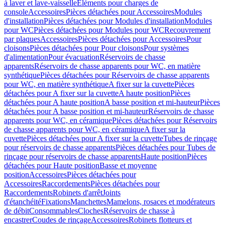
à laver et lave-vaisselle
Eléments pour charges de
console
Accessoires
Pièces détachées pour Accessoires
Modules
d'installation
Pièces détachées pour Modules d'installation
Modules
pour WC
Pièces détachées pour Modules pour WC
Recouvrement
par plaques
Accessoires
Pièces détachées pour Accessoires
Pour
cloisons
Pièces détachées pour Pour cloisons
Pour systèmes
d'alimentation
Pour évacuation
Réservoirs de chasse
apparents
Réservoirs de chasse apparents pour WC, en matière
synthétique
Pièces détachées pour Réservoirs de chasse apparents
pour WC, en matière synthétique
A fixer sur la cuvette
Pièces
détachées pour A fixer sur la cuvette
A haute position
Pièces
détachées pour A haute position
A basse position et mi-hauteur
Pièces
détachées pour A basse position et mi-hauteur
Réservoirs de chasse
apparents pour WC, en céramique
Pièces détachées pour Réservoirs
de chasse apparents pour WC, en céramique
A fixer sur la
cuvette
Pièces détachées pour A fixer sur la cuvette
Tubes de rinçage
pour réservoirs de chasse apparents
Pièces détachées pour Tubes de
rinçage pour réservoirs de chasse apparents
Haute position
Pièces
détachées pour Haute position
Basse et moyenne
position
Accessoires
Pièces détachées pour
Accessoires
Raccordements
Pièces détachées pour
Raccordements
Robinets d'arrêt
Joints
d'étanchéité
Fixations
Manchettes
Mamelons, rosaces et modérateurs
de débit
Consommables
Cloches
Réservoirs de chasse à
encastrer
Coudes de rinçage
Accessoires
Robinets flotteurs et