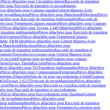
e
Pièces détachées pour Circulation interne
Raccords de transition
hées pour Raccords de transition et raccordements,
èces détachées pour Culasses murales
Geberit Mapress Acier
de tuyau
Manchons
Pièces détachées pour Manchons
Réductions
Pièces
étachées pour Raccords de transition indémontables
Raccords de
hées pour Fermetures
Culasses murales
Pièces détachées pour Culasses
1
Pièces détachées pour Tuyaux 1.4401
Manchons
Pièces détachées
transition indémontables
Pièces détachées pour Raccords de transition
les
Fermetures
Pièces détachées pour Fermetures
Culasses
ydable, FKM bleu
Pièces détachées pour Geberit Mapress Acier
our Manchons
Réductions
Pièces détachées pour
ccords de transition indémontables
Raccords de transition et
rmetures
Traversées
Accessoires pour Geberit Mapress Acier
 et raccords
Fixations pour tuyaux
Fixations pour culasses
Therm
Tuyaux Therm
Raccords
Pièces détachées pour
ièces détachées pour Tés
Transitions indémontables
Pièces détachées
s
Pièces détachées pour Compensateurs
Fermetures
Pièces détachées
rm
Joints d'étanchéité
Sets de vis pour raccordements à bride
Fixations
0034
Tuyaux 1.0215
Tronçons de tuyau
Manchons
Pièces détachées
 croix
Pièces détachées pour Raccords en croix
Raccords de transition
hées pour Raccords de transition et raccordements,
e
Pièces détachées pour Raccordements pour chauffage
Geberit
 de tuyau
Manchons
Pièces détachées pour
ition indémontables
Pièces détachées pour Raccords de transition
les
Fermetures
Pièces détachées pour Fermetures
Accessoires pour