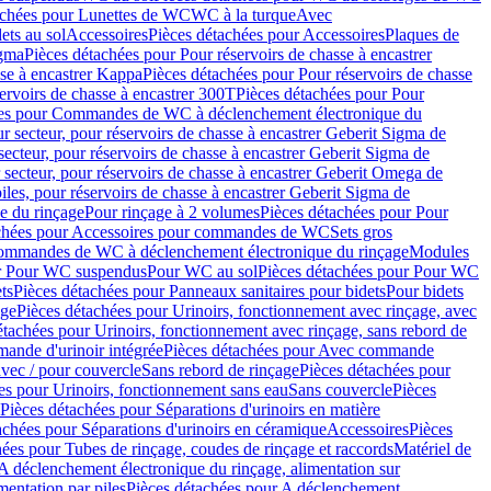
achées pour Lunettes de WC
WC à la turque
Avec
ets au sol
Accessoires
Pièces détachées pour Accessoires
Plaques de
igma
Pièces détachées pour Pour réservoirs de chasse à encastrer
sse à encastrer Kappa
Pièces détachées pour Pour réservoirs de chasse
ervoirs de chasse à encastrer 300T
Pièces détachées pour Pour
ées pour Commandes de WC à déclenchement électronique du
r secteur, pour réservoirs de chasse à encastrer Geberit Sigma de
secteur, pour réservoirs de chasse à encastrer Geberit Sigma de
 secteur, pour réservoirs de chasse à encastrer Geberit Omega de
iles, pour réservoirs de chasse à encastrer Geberit Sigma de
 du rinçage
Pour rinçage à 2 volumes
Pièces détachées pour Pour
achées pour Accessoires pour commandes de WC
Sets gros
commandes de WC à déclenchement électronique du rinçage
Modules
ur Pour WC suspendus
Pour WC au sol
Pièces détachées pour Pour WC
ts
Pièces détachées pour Panneaux sanitaires pour bidets
Pour bidets
age
Pièces détachées pour Urinoirs, fonctionnement avec rinçage, avec
étachées pour Urinoirs, fonctionnement avec rinçage, sans rebord de
nde d'urinoir intégrée
Pièces détachées pour Avec commande
avec / pour couvercle
Sans rebord de rinçage
Pièces détachées pour
es pour Urinoirs, fonctionnement sans eau
Sans couvercle
Pièces
Pièces détachées pour Séparations d'urinoirs en matière
achées pour Séparations d'urinoirs en céramique
Accessoires
Pièces
hées pour Tubes de rinçage, coudes de rinçage et raccords
Matériel de
A déclenchement électronique du rinçage, alimentation sur
mentation par piles
Pièces détachées pour A déclenchement