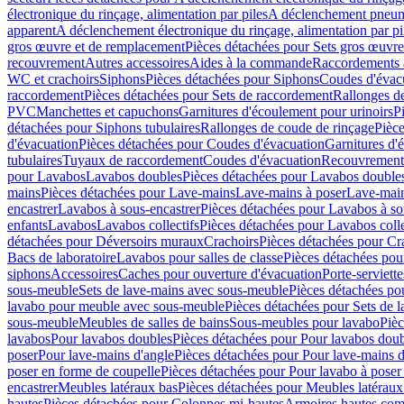
électronique du rinçage, alimentation par piles
A déclenchement pneum
apparent
A déclenchement électronique du rinçage, alimentation par pi
gros œuvre et de remplacement
Pièces détachées pour Sets gros œuvr
recouvrement
Autres accessoires
Aides à la commande
Raccordements a
WC et crachoirs
Siphons
Pièces détachées pour Siphons
Coudes d'évac
raccordement
Pièces détachées pour Sets de raccordement
Rallonges d
PVC
Manchettes et capuchons
Garnitures d'écoulement pour urinoirs
P
détachées pour Siphons tubulaires
Rallonges de coude de rinçage
Pièce
d'évacuation
Pièces détachées pour Coudes d'évacuation
Garnitures d'
tubulaires
Tuyaux de raccordement
Coudes d'évacuation
Recouvrement
pour Lavabos
Lavabos doubles
Pièces détachées pour Lavabos double
mains
Pièces détachées pour Lave-mains
Lave-mains à poser
Lave-main
encastrer
Lavabos à sous-encastrer
Pièces détachées pour Lavabos à so
enfants
Lavabos
Lavabos collectifs
Pièces détachées pour Lavabos colle
détachées pour Déversoirs muraux
Crachoirs
Pièces détachées pour Cr
Bacs de laboratoire
Lavabos pour salles de classe
Pièces détachées pou
siphons
Accessoires
Caches pour ouverture d'évacuation
Porte-serviette
sous-meuble
Sets de lave-mains avec sous-meuble
Pièces détachées po
lavabo pour meuble avec sous-meuble
Pièces détachées pour Sets de
sous-meuble
Meubles de salles de bains
Sous-meubles pour lavabo
Pièc
lavabos
Pour lavabos doubles
Pièces détachées pour Pour lavabos dou
poser
Pour lave-mains d'angle
Pièces détachées pour Pour lave-mains d
poser en forme de coupelle
Pièces détachées pour Pour lavabo à poser
encastrer
Meubles latéraux bas
Pièces détachées pour Meubles latéraux
hautes
Pièces détachées pour Colonnes mi-hautes
Armoires hautes com