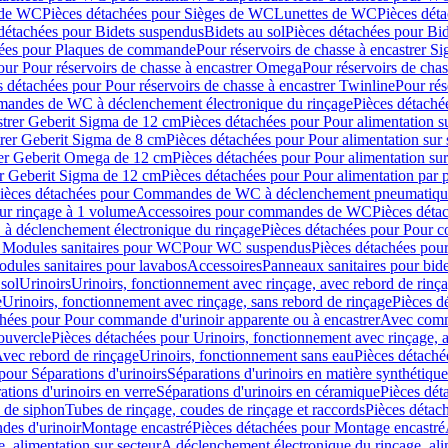
 de WC
Pièces détachées pour Sièges de WC
Lunettes de WC
Pièces dét
détachées pour Bidets suspendus
Bidets au sol
Pièces détachées pour Bid
hées pour Plaques de commande
Pour réservoirs de chasse à encastrer S
our Pour réservoirs de chasse à encastrer Omega
Pour réservoirs de cha
s détachées pour Pour réservoirs de chasse à encastrer Twinline
Pour rés
andes de WC à déclenchement électronique du rinçage
Pièces détach
astrer Geberit Sigma de 12 cm
Pièces détachées pour Pour alimentation su
strer Geberit Sigma de 8 cm
Pièces détachées pour Pour alimentation sur 
trer Geberit Omega de 12 cm
Pièces détachées pour Pour alimentation sur
rer Geberit Sigma de 12 cm
Pièces détachées pour Pour alimentation par p
ièces détachées pour Commandes de WC à déclenchement pneumatique
ur rinçage à 1 volume
Accessoires pour commandes de WC
Pièces dét
 déclenchement électronique du rinçage
Pièces détachées pour Pour 
r Modules sanitaires pour WC
Pour WC suspendus
Pièces détachées po
dules sanitaires pour lavabos
Accessoires
Panneaux sanitaires pour bide
sol
Urinoirs
Urinoirs, fonctionnement avec rinçage, avec rebord de rinç
e
Urinoirs, fonctionnement avec rinçage, sans rebord de rinçage
Pièces d
chées pour Pour commande d'urinoir apparente ou à encastrer
Avec comma
ouvercle
Pièces détachées pour Urinoirs, fonctionnement avec rinçage, 
Avec rebord de rinçage
Urinoirs, fonctionnement sans eau
Pièces détaché
pour Séparations d'urinoirs
Séparations d'urinoirs en matière synthétique
tions d'urinoirs en verre
Séparations d'urinoirs en céramique
Pièces dét
s de siphon
Tubes de rinçage, coudes de rinçage et raccords
Pièces détac
es d'urinoir
Montage encastré
Pièces détachées pour Montage encastré
, alimentation sur secteur
A déclenchement électronique du rinçage, ali