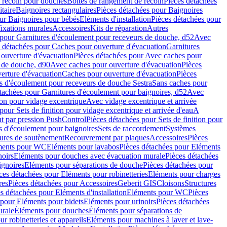
e recoin pour douches
Boîtes de rangement de recoin
Pièces détachées
taire
Baignoires rectangulaires
Pièces détachées pour Baignoires
ur Baignoires pour bébés
Eléments d'installation
Pièces détachées pour
fixations murales
Accessoires
Kits de réparation
Autres
 pour Garnitures d'écoulement pour receveurs de douche, d52
Avec
 détachées pour Caches pour ouverture d'évacuation
Garnitures
ouverture d'évacuation
Pièces détachées pour Avec caches pour
s de douche, d90
Avec caches pour ouverture d'évacuation
Pièces
erture d'évacuation
Caches pour ouverture d'évacuation
Pièces
s d'écoulement pour receveurs de douche Sestra
Sans caches pour
tachées pour Garnitures d'écoulement pour baignoires, d52
Avec
ion pour vidage excentrique
Avec vidage excentrique et arrivée
pour Sets de finition pour vidage excentrique et arrivée d'eau
A
nt par pression PushControl
Pièces détachées pour Sets de finition pour
s d'écoulement pour baignoires
Sets de raccordement
Systèmes
tures de soutènement
Recouvrement par plaques
Accessoires
Pièces
éments pour WC
Eléments pour lavabos
Pièces détachées pour Eléments
noirs
Eléments pour douches avec évacuation murale
Pièces détachées
ignoires
Eléments pour séparations de douche
Pièces détachées pour
ces détachées pour Eléments pour robinetteries
Eléments pour charges
res
Pièces détachées pour Accessoires
Geberit GIS
Cloisons
Structures
s détachées pour Eléments d'installation
Eléments pour WC
Pièces
 pour Eléments pour bidets
Eléments pour urinoirs
Pièces détachées
urale
Éléments pour douches
Éléments pour séparations de
r robinetteries et appareils
Eléments pour machines à laver et lave-