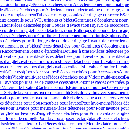
atique du rinçage
Pièces détachées pour A déclenchement pneumatique
les
Pièces détachées pour A déclenchement électronique du rinçage, alim
e et de remplacement
Tubes de rinçage, coudes de rinçage et raccords
Set
ux appareils pour WC, urinoirs et bidets
Garnitures d'écoulement pour
uation
Pièces détachées pour Coudes d'évacuation
Tuyaux de raccordem
e coude de rinçage
Pièces détachées pour Rallonges de coude de rinçag
ièces détachées pour Garnitures d'écoulement pour urinoirs
Siphons d'ur
s détachées pour Rallonges de coude de rinçage
Tuyaux de raccordeme
écoulement pour bidets
Pièces détachées pour Garnitures d'écoulement p
s
Raccordements
Joints d'étanchéité
Douilles à braser
Pièces détachées po
s
Lavabos pour meubles
Pièces détachées pour Lavabos pour meubles
La
s d'angle
Lavabos semi-encastrés
Pièces détachées pour Lavabos semi-e
us-encastrer
Lavabos d'angle
Lavabos collectifs
Lavabos Comfort
Lavabo
ctifs
Cache-siphons
Accessoires
Pièces détachées pour Accessoires
Autre
achoirs
Vidoir multi-usages
Pièces détachées pour Vidoir multi-usages
Ba
r Lavabos pour salles de classe
Accessoires
Colonnes
Pièces détachées 
s
Matériel de fixation
Caches décoratifs
Equerres de montage
Couvre-join
ur Sets de lave-mains avec sous-meuble
Sets de lavabo avec sous-meubl
 lavabo pour meuble avec sous-meuble
Sets de vasque à encastrer avec s
es détachées pour Sous-meubles pour lavabo
Pour lave-mains
Pièces dé
bles
Pour lavabos pour meubles
Pièces détachées pour Pour lavabos pou
'angle
Pour lavabos d'angle
Pièces détachées pour Pour lavabos d'angle
 en forme de coupelle
Pour lavabo à poser rectangulaire
Pièces détachées
 bas
Meubles latéraux bas
Pièces détachées pour Meubles latéraux bas
Co
pactes
Pièces détachées pour Armoires hautes compactes
Autres meuble