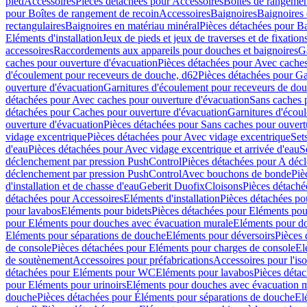
pied
Accessoires
Pièces détachées pour Accessoires
Boîtes de rangemen
pour Boîtes de rangement de recoin
Accessoires
Baignoires
Baignoires 
rectangulaires
Baignoires en matériau minéral
Pièces détachées pour Ba
Eléments d'installation
Jeux de pieds et jeux de traverses et de fixatio
accessoires
Raccordements aux appareils pour douches et baignoires
G
caches pour ouverture d'évacuation
Pièces détachées pour Avec caches
d'écoulement pour receveurs de douche, d62
Pièces détachées pour Ga
ouverture d'évacuation
Garnitures d'écoulement pour receveurs de do
détachées pour Avec caches pour ouverture d'évacuation
Sans caches 
détachées pour Caches pour ouverture d'évacuation
Garnitures d'écou
ouverture d'évacuation
Pièces détachées pour Sans caches pour ouvert
vidage excentrique
Pièces détachées pour Avec vidage excentrique
Set
d'eau
Pièces détachées pour Avec vidage excentrique et arrivée d'eau
S
déclenchement par pression PushControl
Pièces détachées pour A déc
déclenchement par pression PushControl
Avec bouchons de bonde
Piè
d'installation et de chasse d'eau
Geberit Duofix
Cloisons
Pièces détaché
détachées pour Accessoires
Eléments d'installation
Pièces détachées pou
pour lavabos
Eléments pour bidets
Pièces détachées pour Eléments pou
pour Eléments pour douches avec évacuation murale
Eléments pour do
Eléments pour séparations de douche
Eléments pour déversoirs
Pièces 
de console
Pièces détachées pour Eléments pour charges de console
El
de soutènement
Accessoires pour préfabrications
Accessoires pour l'is
détachées pour Eléments pour WC
Eléments pour lavabos
Pièces déta
pour Eléments pour urinoirs
Eléments pour douches avec évacuation 
douche
Pièces détachées pour Éléments pour séparations de douche
El