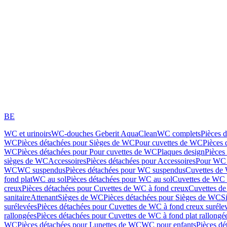
BE
WC et urinoirs
WC-douches Geberit AquaClean
WC complets
Pièces 
WC
Pièces détachées pour Sièges de WC
Pour cuvettes de WC
Pièces 
WC
Pièces détachées pour Pour cuvettes de WC
Plaques design
Pièces
sièges de WC
Accessoires
Pièces détachées pour Accessoires
Pour WC 
WC
WC suspendus
Pièces détachées pour WC suspendus
Cuvettes de
fond plat
WC au sol
Pièces détachées pour WC au sol
Cuvettes de WC à
creux
Pièces détachées pour Cuvettes de WC à fond creux
Cuvettes de
sanitaire
Attenant
Sièges de WC
Pièces détachées pour Sièges de WC
S
surélevées
Pièces détachées pour Cuvettes de WC à fond creux suréle
rallongées
Pièces détachées pour Cuvettes de WC à fond plat rallongé
WC
Pièces détachées pour Lunettes de WC
WC pour enfants
Pièces dé