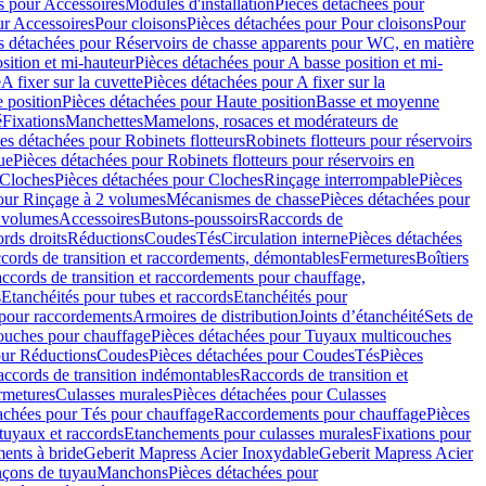
s pour Accessoires
Modules d'installation
Pièces détachées pour
ur Accessoires
Pour cloisons
Pièces détachées pour Pour cloisons
Pour
s détachées pour Réservoirs de chasse apparents pour WC, en matière
sition et mi-hauteur
Pièces détachées pour A basse position et mi-
e
A fixer sur la cuvette
Pièces détachées pour A fixer sur la
 position
Pièces détachées pour Haute position
Basse et moyenne
é
Fixations
Manchettes
Mamelons, rosaces et modérateurs de
es détachées pour Robinets flotteurs
Robinets flotteurs pour réservoirs
ue
Pièces détachées pour Robinets flotteurs pour réservoirs en
Cloches
Pièces détachées pour Cloches
Rinçage interrompable
Pièces
our Rinçage à 2 volumes
Mécanismes de chasse
Pièces détachées pour
2 volumes
Accessoires
Butons-poussoirs
Raccords de
rds droits
Réductions
Coudes
Tés
Circulation interne
Pièces détachées
cords de transition et raccordements, démontables
Fermetures
Boîtiers
ccords de transition et raccordements pour chauffage,
s
Etanchéités pour tubes et raccords
Etanchéités pour
 pour raccordements
Armoires de distribution
Joints d’étanchéité
Sets de
ouches pour chauffage
Pièces détachées pour Tuyaux multicouches
our Réductions
Coudes
Pièces détachées pour Coudes
Tés
Pièces
ccords de transition indémontables
Raccords de transition et
rmetures
Culasses murales
Pièces détachées pour Culasses
achées pour Tés pour chauffage
Raccordements pour chauffage
Pièces
tuyaux et raccords
Etanchements pour culasses murales
Fixations pour
ents à bride
Geberit Mapress Acier Inoxydable
Geberit Mapress Acier
çons de tuyau
Manchons
Pièces détachées pour