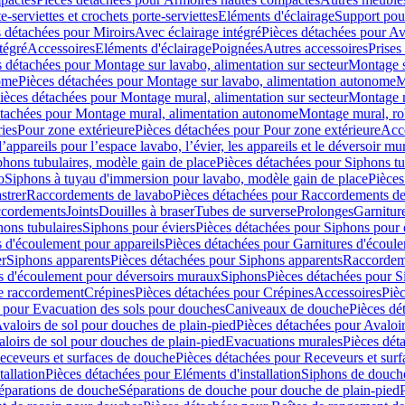
e-serviettes et crochets porte-serviettes
Eléments d'éclairage
Support pou
 détachées pour Miroirs
Avec éclairage intégré
Pièces détachées pour Av
tégré
Accessoires
Eléments d'éclairage
Poignées
Autres accessoires
Prises
s détachées pour Montage sur lavabo, alimentation sur secteur
Montage s
ome
Pièces détachées pour Montage sur lavabo, alimentation autonome
M
ièces détachées pour Montage mural, alimentation sur secteur
Montage m
étachées pour Montage mural, alimentation autonome
Montage mural, ro
ries
Pour zone extérieure
Pièces détachées pour Pour zone extérieure
Acc
ppareils pour l’espace lavabo, l’évier, les appareils et le déversoir mu
phons tubulaires, modèle gain de place
Pièces détachées pour Siphons tu
o
Siphons à tuyau d'immersion pour lavabo, modèle gain de place
Pièces
strer
Raccordements de lavabo
Pièces détachées pour Raccordements de
ccordements
Joints
Douilles à braser
Tubes de surverse
Prolonges
Garnitur
hons tubulaires
Siphons pour éviers
Pièces détachées pour Siphons pour 
s d'écoulement pour appareils
Pièces détachées pour Garnitures d'écoule
er
Siphons apparents
Pièces détachées pour Siphons apparents
Raccordem
es d'écoulement pour déversoirs muraux
Siphons
Pièces détachées pour 
e raccordement
Crépines
Pièces détachées pour Crépines
Accessoires
Piè
 pour Evacuation des sols pour douches
Caniveaux de douche
Pièces dé
valoirs de sol pour douches de plain-pied
Pièces détachées pour Avaloir
loirs de sol pour douches de plain-pied
Evacuations murales
Pièces dét
eceveurs et surfaces de douche
Pièces détachées pour Receveurs et sur
tallation
Pièces détachées pour Eléments d'installation
Siphons de douche
éparations de douche
Séparations de douche pour douche de plain-pied