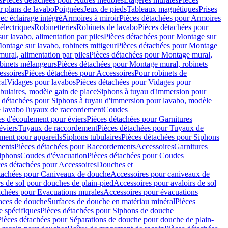
r plans de lavabo
Poignées
Jeux de pieds
Tableaux magnétiques
Prises
ec éclairage intégré
Armoires à miroir
Pièces détachées pour Armoires
 électriques
Robinetteries
Robinets de lavabo
Pièces détachées pour
ur lavabo, alimentation par piles
Pièces détachées pour Montage sur
ontage sur lavabo, robinets mitigeur
Pièces détachées pour Montage
ural, alimentation par piles
Pièces détachées pour Montage mural,
binets mélangeurs
Pièces détachées pour Montage mural, robinets
essoires
Pièces détachées pour Accessoires
Pour robinets de
ral
Vidages pour lavabos
Pièces détachées pour Vidages pour
bulaires, modèle gain de place
Siphons à tuyau d'immersion pour
 détachées pour Siphons à tuyau d'immersion pour lavabo, modèle
 lavabo
Tuyaux de raccordement
Coudes
es d'écoulement pour éviers
Pièces détachées pour Garnitures
éviers
Tuyaux de raccordement
Pièces détachées pour Tuyaux de
ment pour appareils
Siphons tubulaires
Pièces détachées pour Siphons
ents
Pièces détachées pour Raccordements
Accessoires
Garnitures
Siphons
Coudes d'évacuation
Pièces détachées pour Coudes
ces détachées pour Accessoires
Douches et
tachées pour Caniveaux de douche
Accessoires pour caniveaux de
s de sol pour douches de plain-pied
Accessoires pour avaloirs de sol
achées pour Evacuations murales
Accessoires pour évacuations
faces de douche
Surfaces de douche en matériau minéral
Pièces
 spécifiques
Pièces détachées pour Siphons de douche
Pièces détachées pour Séparations de douche pour douche de plain-