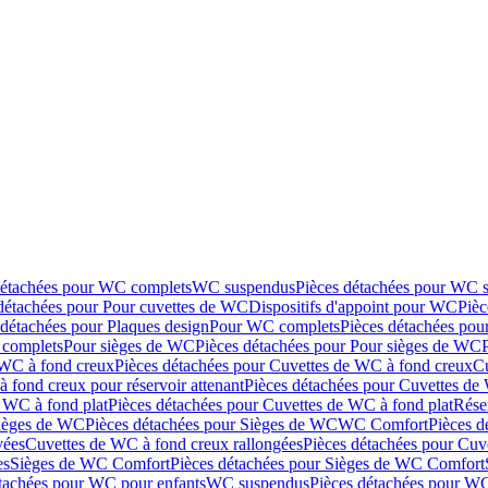
détachées pour WC complets
WC suspendus
Pièces détachées pour WC 
détachées pour Pour cuvettes de WC
Dispositifs d'appoint pour WC
Pièc
 détachées pour Plaques design
Pour WC complets
Pièces détachées po
complets
Pour sièges de WC
Pièces détachées pour Pour sièges de WC
 WC à fond creux
Pièces détachées pour Cuvettes de WC à fond creux
Cu
 fond creux pour réservoir attenant
Pièces détachées pour Cuvettes de 
 WC à fond plat
Pièces détachées pour Cuvettes de WC à fond plat
Rése
ièges de WC
Pièces détachées pour Sièges de WC
WC Comfort
Pièces 
vées
Cuvettes de WC à fond creux rallongées
Pièces détachées pour Cuv
es
Sièges de WC Comfort
Pièces détachées pour Sièges de WC Comfort
tachées pour WC pour enfants
WC suspendus
Pièces détachées pour W