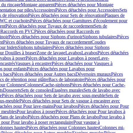
 du rinçage
Montage apparent
Pièces détachées pour Montage
entation par piles
Accessoires
Pièces détachées pour Accessoires
Sets
s de rénovation
Pièces détachées pour Sets de rénovation
Plaques de
 WC et crachoirs
Pièces détachées pour Garnitures d'écoulement pour
ent
Pièces détachées pour Tuyaux de raccordement
Sets de
e
Raccords en PVC
Pièces détachées pour Raccords en
inoir
Pièces détachées pour Siphons d'urinoir
Siphons tubulaires
Pièces
nt
Pièces détachées pour Tuyaux de raccordement
Coudes
our bidets
Siphons tubulaires
Pièces détachées pour Siphons
ur Douilles à braser
Zone de lavage
Lavabos
Lavabos
Pièces détachées
vabos à poser
Pièces détachées pour Lavabos à poser
Lave-
ncastrés
Vasques à encastrer
Pièces détachées pour Vasques à
s pour enfants
Pièces détachées pour Lavabos pour
s bacs
Pièces détachées pour Autres bacs
Déversoirs muraux
Pièces
cs de rétention pour plâtre
Bacs de laboratoire
Pièces détachées pour
pour Colonnes
Colonnes
Cache-siphons
Pièces détachées pour Cache-
ts
Dosserets
Sets de consoles
Etagères murales
Sets de lavabo avec
e
Pièces détachées pour Sets de lavabo avec sous-meuble
Sets de
ous-meuble
Pièces détachées pour Sets de vasque à encastrer avec
tachées pour Pour lave-mains
Pour lavabos
Pièces détachées pour Pour
r meubles
Pour lavabos à poser
Pièces détachées pour Pour lavabos à
Plans de lavabo
Pièces détachées pour Plans de lavabo
Pour lavabo à
 pour Pour lavabo à poser rectangulaire
Pour vasque à
lonnes hautes
Pièces détachées pour Colonnes hautes
Colonnes mi-
s
Pièces détachées pour Autres meubles
Etagères murales
Pièces