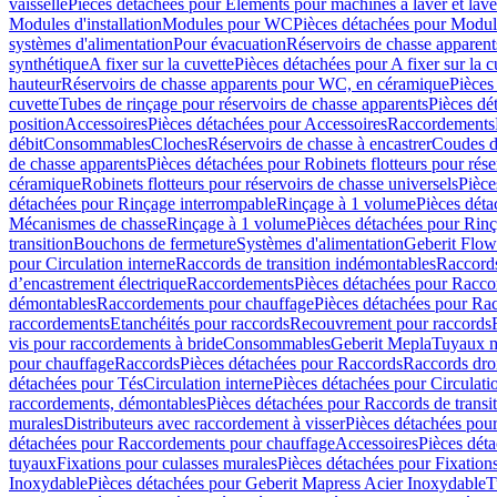
vaisselle
Pièces détachées pour Eléments pour machines à laver et lave
Modules d'installation
Modules pour WC
Pièces détachées pour Modu
systèmes d'alimentation
Pour évacuation
Réservoirs de chasse apparent
synthétique
A fixer sur la cuvette
Pièces détachées pour A fixer sur la c
hauteur
Réservoirs de chasse apparents pour WC, en céramique
Pièces
cuvette
Tubes de rinçage pour réservoirs de chasse apparents
Pièces dé
position
Accessoires
Pièces détachées pour Accessoires
Raccordements
débit
Consommables
Cloches
Réservoirs de chasse à encastrer
Coudes d
de chasse apparents
Pièces détachées pour Robinets flotteurs pour rése
céramique
Robinets flotteurs pour réservoirs de chasse universels
Pièce
détachées pour Rinçage interrompable
Rinçage à 1 volume
Pièces dét
Mécanismes de chasse
Rinçage à 1 volume
Pièces détachées pour Rin
transition
Bouchons de fermeture
Systèmes d'alimentation
Geberit Flow
pour Circulation interne
Raccords de transition indémontables
Raccords
d’encastrement électrique
Raccordements
Pièces détachées pour Racc
démontables
Raccordements pour chauffage
Pièces détachées pour Ra
raccordements
Etanchéités pour raccords
Recouvrement pour raccords
vis pour raccordements à bride
Consommables
Geberit Mepla
Tuyaux m
pour chauffage
Raccords
Pièces détachées pour Raccords
Raccords droi
détachées pour Tés
Circulation interne
Pièces détachées pour Circulati
raccordements, démontables
Pièces détachées pour Raccords de transi
murales
Distributeurs avec raccordement à visser
Pièces détachées pour
détachées pour Raccordements pour chauffage
Accessoires
Pièces dét
tuyaux
Fixations pour culasses murales
Pièces détachées pour Fixation
Inoxydable
Pièces détachées pour Geberit Mapress Acier Inoxydable
T