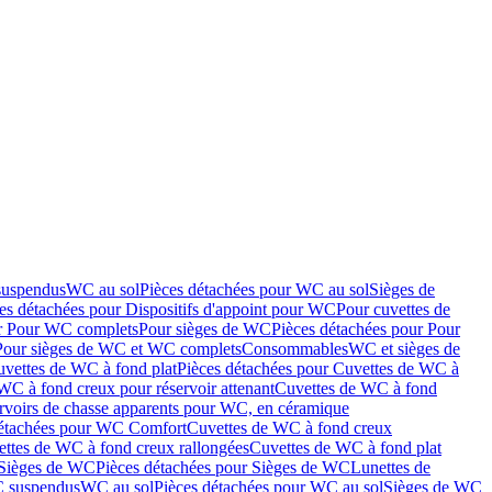
suspendus
WC au sol
Pièces détachées pour WC au sol
Sièges de
es détachées pour Dispositifs d'appoint pour WC
Pour cuvettes de
ur Pour WC complets
Pour sièges de WC
Pièces détachées pour Pour
Pour sièges de WC et WC complets
Consommables
WC et sièges de
vettes de WC à fond plat
Pièces détachées pour Cuvettes de WC à
WC à fond creux pour réservoir attenant
Cuvettes de WC à fond
rvoirs de chasse apparents pour WC, en céramique
détachées pour WC Comfort
Cuvettes de WC à fond creux
ettes de WC à fond creux rallongées
Cuvettes de WC à fond plat
Sièges de WC
Pièces détachées pour Sièges de WC
Lunettes de
C suspendus
WC au sol
Pièces détachées pour WC au sol
Sièges de WC