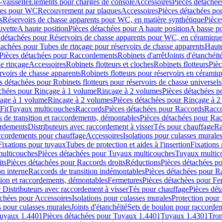
-vaisselle
Eléments pour charges de console
Accessoires
Pièces détachée
les pour WC
Recouvrement par plaques
Accessoires
Pièces détachées po
s
Réservoirs de chasse apparents pour WC, en matière synthétique
Pièce
uvette
A haute position
Pièces détachées pour A haute position
A basse po
 détachées pour Réservoirs de chasse apparents pour WC, en céramiqu
tachées pour Tubes de rinçage pour réservoirs de chasse apparents
Haute
Pièces détachées pour Raccordements
Robinets d'arrêt
Joints d'étanchéit
e rinçage
Accessoires
Robinets flotteurs et cloches
Robinets flotteurs
Pièc
rvoirs de chasse apparents
Robinets flotteurs pour réservoirs en céramiq
s détachées pour Robinets flotteurs pour réservoirs de chasse universels
achées pour Rinçage à 1 volume
Rinçage à 2 volumes
Pièces détachées p
çage à 1 volume
Rinçage à 2 volumes
Pièces détachées pour Rinçage à 
Fit
Tuyaux multicouches
Raccords
Pièces détachées pour Raccords
Racco
 de transition et raccordements, démontables
Pièces détachées pour Rac
ordements
Distributeurs avec raccordement à visser
Tés pour chauffage
Ra
ccordements pour chauffage
Accessoires
Isolations pour culasses murale
Fixations pour tuyaux
Tubes de protection et aides à l'insertion
Fixations
ulticouches
Pièces détachées pour Tuyaux multicouches
Tuyaux multic
ts
Pièces détachées pour Raccords droits
Réductions
Pièces détachées p
on interne
Raccords de transition indémontables
Pièces détachées pour Ra
tion et raccordements, démontables
Fermetures
Pièces détachées pour Fe
 Distributeurs avec raccordement à visser
Tés pour chauffage
Pièces dét
achées pour Accessoires
Isolations pour culasses murales
Protection pour 
s pour culasses murales
Joints d'étanchéité
Sets de boulon pour raccordem
uyaux 1.4401
Pièces détachées pour Tuyaux 1.4401
Tuyaux 1.4301
Tron