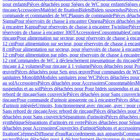
pour enfants
Pièces détachées pour Sièges de WC pour enfants
Sièges
rinçage
Accessoires
Matériel de fixation
Bidets
Bidets suspendus
Pièces 
commande et commandes de WC
Plaques de commande
Pièces détac
Sigma
Pour réservoirs de chasse à encastrer Omega
Pièces détachées p
à encastrer Kappa
Pour réservoirs de chasse à encastrer Twinline
Pièce
réservoirs de chasse à encastrer 300T
Accessoires
Consommables
Comm
rinçage
Pour alimentation sur secteur, pour réservoirs de chasse à enc
12 cm
Pour alimentation sur secteur, pour réservoirs de chasse à enca
8 cm
Pour alimentation sur secteur, pour réservoirs de chasse à encas
12 cm
Pour alimentation par piles, pour réservoirs de chasse à encast
12 cm
Commandes de WC à déclenchement pneumatique du rinçage
P
rinçage à 2 volumes
Pour rinçage à 1 volume
Pièces détachées pour Po
œuvre
Pièces détachées pour Sets gros œuvre
Pour commandes de WC à
sanitaires Monolith
Modules sanitaires pour WC
Pièces détachées pou
au sol
Accessoires
Pièces détachées pour Accessoires
Consommables
Mo
suspendus et au sol
Pièces détachées pour Pour bidets suspendus et au 
rebord de rinçage
Sans couvercle
Pièces détachées pour Sans couvercl
rinçage
Pour commande d'urinoir apparente ou à encastrer
Pièces déta
d'urinoir intégrée
Urinoirs, fonctionnement avec rinçage, avec / pour c
Sans rebord de rinçage
Avec rebord de rinçage
Pièces détachées pour 
détachées pour Sans couvercle
Séparations d'urinoirs
Pièces détachées 
synthétique
Séparations d'urinoirs en verre
Pièces détachées pour Sépara
détachées pour Accessoires
Couvercles d'urinoir
Siphons et accessoire
fixation
Crépines
Diffuseur d'eau
Raccordements aux appareils
Command
secteur
Pièces détachées pour A déclenchement électronique du rinçage