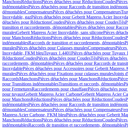
Manchons
Réductions
Pièces détachées pour Réductions
Coudes
Pièces
indémontables
Pièces détachées pour Raccords de transition indémont
démontables
Compensateurs
Pièces détachées pour Compensateurs
Tra
Inoxydable, gaz
Pièces détachées pour Geberit Mapress Acier Inoxyda
détachées pour Réductions
Coudes
Pièces détachées pour Coudes
Tés
P
transition et raccordements, démontables
Pièces détachées pour Raccor
murales
Geberit Mapress Acier Inoxydable, sans silicone
Pièces détach
pour Manchons
Réductions
Pièces détachées pour Réductions
Coudes
P
indémontables
Raccords de transition et raccordements, démontables
P
murales
Pièces détachées pour Culasses murales
Compensateurs
Pièces
Inoxydable, FKM bleu
Tuyaux 1.4401
Pièces détachées pour Tuyaux 
Réductions
Coudes
Pièces détachées pour Coudes
Tés
Pièces détachées
raccordements, démontables
Pièces détachées pour Raccords de transi
Inoxydable
Pièces détachées pour Accessoires pour Geberit Mapress 
murales
Pièces détachées pour Fixations pour culasses murales
Joints d
Raccords
Manchons
Pièces détachées pour Manchons
Réductions
Pièce
pour Transitions indémontables
Transitions et raccords, démontables
Pi
pour Fermetures
Raccordements pour chauffage
Pièces détachées pou
pour tuyaux
Geberit Mapress Acier Carbone
Geberit Mapress Acier C
pour Manchons
Réductions
Pièces détachées pour Réductions
Coudes
P
indémontables
Pièces détachées pour Raccords de transition indémont
démontables
Compensateurs
Pièces détachées pour Compensateurs
Fer
Mapress Acier Carbone, FKM bleu
Pièces détachées pour Geberit M
Manchons
Réductions
Pièces détachées pour Réductions
Coudes
Pièces
indémontables
Raccords de transition et raccordements, démontables
P