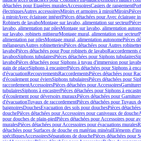
détachées pour Etagères murales
Accessoires
Casiers de rangement
Port
électriques
Autres accessoires
Miroirs et armoires à miroir
Miroirs
Pièces
à miroir
Avec éclairage intégré
Pièces détachées pour Avec éclairage in
Robinets de lavabo
Montage sur lavabo, alimentation sur secteur
Pièce
lavabo, alimentation par piles
Montage sur lavabo, alimentation auton
sur lavabo, robinets mitigeur
Montage mural, alimentation sur secteur
P
alimentation par piles
Montage mural, alimentation autonome
Pièces d
mélangeurs
Autres robinetteries
Pièces détachées pour Autres robinette
lavabo
Pièces détachées pour Pour robinets de lavabo
Raccordements d’a
lavabos
Siphons tubulaires
Pièces détachées pour Siphons tubulaires
Si
lavabo
Pièces détachées pour Siphons à tuyau d'immersion pour lavab
gain de place
Siphons à encastrer
Pièces détachées pour Siphons à enca
d'évacuation
Recouvrements
Raccordements
Pièces détachées pour Ra
d'écoulement pour éviers
Siphons tubulaires
Pièces détachées pour Sip
raccordement
Accessoires
Pièces détachées pour Accessoires
Garniture
tubulaires
Siphons à encastrer
Pièces détachées pour Siphons à encastr
d'écoulement pour déversoirs muraux
Pièces détachées pour Garnitur
d'évacuation
Tuyaux de raccordement
Pièces détachées pour Tuyaux d
baignoires
Douches
Evacuation des sols pour douches
Pièces détachées
douche
Pièces détachées pour Accessoires pour caniveaux de douche
A
pour douches de plain-pied
Pièces détachées pour Accessoires pour ava
murales
Pièces détachées pour Accessoires pour évacuations murales
R
détachées pour Surfaces de douche en matériau minéral
Eléments d'ins
spécifiques
Accessoires
Séparations de douche
Pièces détachées pour S