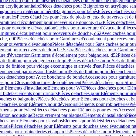
t de recoin pour douches
Pièces détachées pour Boîtes de rangement d
en acrylique sanitaire
Pièces détachées pour Baignoires en acrylique sani
ignoires en matériau minéral
Baignoires pour bébés
Pièces détachées po
ns murales
Pièces détachées pour Jeux de pieds et jeux de traverses et de 
arnitures d'écoulement pour receveurs de douche, d52
Pièces détachées
 pour ouverture d'évacuation
Caches pour ouverture d'évacuation
Pièces
rnitures d'écoulement pour receveurs de douche, d62
Avec caches pour 
uche, d90
Pièces détachées pour Garnitures d'écoulement pour receveur
pour ouverture d'évacuation
Pièces détachées pour Sans caches pour ouv
lement pour receveurs de douche Sestra
Pièces détachées pour Garniture
ure d'évacuation
Garnitures d'écoulement pour baignoires, d52
Pièces dé
s de finition pour vidage excentrique
Pièces détachées pour Sets de finit
ets de finition pour vidage excentrique et arrivée d'eau
Pièces détachées 
lenchement par pression PushControl
Sets de finition pour déclencheme
ces détachées pour Avec bouchons de bonde
Accessoires pour garniture
es pour Cloisons
Structures de soutènement
Pièces détachées pour Struc
r Eléments d'installation
Eléments pour WC
Pièces détachées pour El
r bidets
Eléments pour urinoirs
Pièces détachées pour Eléments pour uri
uches et baignoires
Pièces détachées pour Eléments pour douches et ba
détachées pour Eléments pour déversoirs
Eléments pour robinetteries
Piè
éments pour éviers
Pièces détachées pour Eléments pour éviers
Accessoi
olation acoustique
Recouvrement par plaques
Eléments d'installation
Pièce
chées pour Eléments pour lavabos
Eléments pour bidets
Pièces détachées
murale
Pièces détachées pour Eléments pour douches avec évacuation m
éments pour robinetteries et appareils
Pièces détachées pour Eléments pou