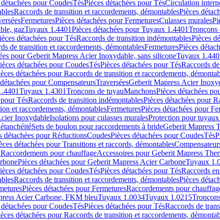
 détachées pour Coudes
Tés
Pièces détachées pour Tés
Circulation intern
ables
Raccords de transition et raccordements, démontables
Pièces détac
versées
Fermetures
Pièces détachées pour Fermetures
Culasses murales
Pi
ble, gaz
Tuyaux 1.4401
Pièces détachées pour Tuyaux 1.4401
Tronçons 
ièces détachées pour Tés
Raccords de transition indémontables
Pièces d
ds de transition et raccordements, démontables
Fermetures
Pièces détac
ées pour Geberit Mapress Acier Inoxydable, sans silicone
Tuyaux 1.440
ièces détachées pour Coudes
Tés
Pièces détachées pour Tés
Raccords de 
ièces détachées pour Raccords de transition et raccordements, démontab
 détachées pour Compensateurs
Traversées
Geberit Mapress Acier Inox
1.4401
Tuyaux 1.4301
Tronçons de tuyau
Manchons
Pièces détachées p
 pour Tés
Raccords de transition indémontables
Pièces détachées pour Ra
tion et raccordements, démontables
Fermetures
Pièces détachées pour Fe
Acier Inoxydable
Isolations pour culasses murales
Protection pour tuyaux
'étanchéité
Sets de boulon pour raccordements à bride
Geberit Mapress 
s détachées pour Réductions
Coudes
Pièces détachées pour Coudes
Tés
P
èces détachées pour Transitions et raccords, démontables
Compensateur
r Raccordements pour chauffage
Accessoires pour Geberit Mapress The
arbone
Pièces détachées pour Geberit Mapress Acier Carbone
Tuyaux 1.
ièces détachées pour Coudes
Tés
Pièces détachées pour Tés
Raccords en
ables
Raccords de transition et raccordements, démontables
Pièces détac
metures
Pièces détachées pour Fermetures
Raccordements pour chauffag
apress Acier Carbone, FKM bleu
Tuyaux 1.0034
Tuyaux 1.0215
Tronçons
 détachées pour Coudes
Tés
Pièces détachées pour Tés
Raccords de trans
ièces détachées pour Raccords de transition et raccordements, démontab