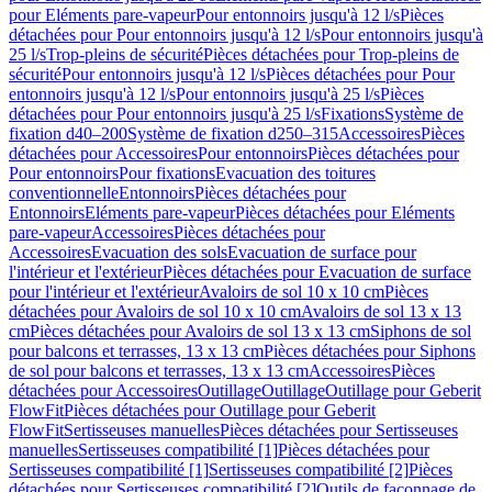
pour Eléments pare-vapeur
Pour entonnoirs jusqu'à 12 l/s
Pièces
détachées pour Pour entonnoirs jusqu'à 12 l/s
Pour entonnoirs jusqu'à
25 l/s
Trop-pleins de sécurité
Pièces détachées pour Trop-pleins de
sécurité
Pour entonnoirs jusqu'à 12 l/s
Pièces détachées pour Pour
entonnoirs jusqu'à 12 l/s
Pour entonnoirs jusqu'à 25 l/s
Pièces
détachées pour Pour entonnoirs jusqu'à 25 l/s
Fixations
Système de
fixation d40–200
Système de fixation d250–315
Accessoires
Pièces
détachées pour Accessoires
Pour entonnoirs
Pièces détachées pour
Pour entonnoirs
Pour fixations
Evacuation des toitures
conventionnelle
Entonnoirs
Pièces détachées pour
Entonnoirs
Eléments pare-vapeur
Pièces détachées pour Eléments
pare-vapeur
Accessoires
Pièces détachées pour
Accessoires
Evacuation des sols
Evacuation de surface pour
l'intérieur et l'extérieur
Pièces détachées pour Evacuation de surface
pour l'intérieur et l'extérieur
Avaloirs de sol 10 x 10 cm
Pièces
détachées pour Avaloirs de sol 10 x 10 cm
Avaloirs de sol 13 x 13
cm
Pièces détachées pour Avaloirs de sol 13 x 13 cm
Siphons de sol
pour balcons et terrasses, 13 x 13 cm
Pièces détachées pour Siphons
de sol pour balcons et terrasses, 13 x 13 cm
Accessoires
Pièces
détachées pour Accessoires
Outillage
Outillage
Outillage pour Geberit
FlowFit
Pièces détachées pour Outillage pour Geberit
FlowFit
Sertisseuses manuelles
Pièces détachées pour Sertisseuses
manuelles
Sertisseuses compatibilité [1]
Pièces détachées pour
Sertisseuses compatibilité [1]
Sertisseuses compatibilité [2]
Pièces
détachées pour Sertisseuses compatibilité [2]
Outils de façonnage de