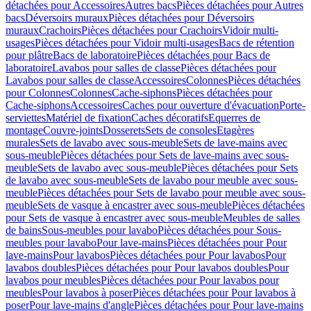
détachées pour Accessoires
Autres bacs
Pièces détachées pour Autres
bacs
Déversoirs muraux
Pièces détachées pour Déversoirs
muraux
Crachoirs
Pièces détachées pour Crachoirs
Vidoir multi-
usages
Pièces détachées pour Vidoir multi-usages
Bacs de rétention
pour plâtre
Bacs de laboratoire
Pièces détachées pour Bacs de
laboratoire
Lavabos pour salles de classe
Pièces détachées pour
Lavabos pour salles de classe
Accessoires
Colonnes
Pièces détachées
pour Colonnes
Colonnes
Cache-siphons
Pièces détachées pour
Cache-siphons
Accessoires
Caches pour ouverture d'évacuation
Porte-
serviettes
Matériel de fixation
Caches décoratifs
Equerres de
montage
Couvre-joints
Dosserets
Sets de consoles
Etagères
murales
Sets de lavabo avec sous-meuble
Sets de lave-mains avec
sous-meuble
Pièces détachées pour Sets de lave-mains avec sous-
meuble
Sets de lavabo avec sous-meuble
Pièces détachées pour Sets
de lavabo avec sous-meuble
Sets de lavabo pour meuble avec sous-
meuble
Pièces détachées pour Sets de lavabo pour meuble avec sous-
meuble
Sets de vasque à encastrer avec sous-meuble
Pièces détachées
pour Sets de vasque à encastrer avec sous-meuble
Meubles de salles
de bains
Sous-meubles pour lavabo
Pièces détachées pour Sous-
meubles pour lavabo
Pour lave-mains
Pièces détachées pour Pour
lave-mains
Pour lavabos
Pièces détachées pour Pour lavabos
Pour
lavabos doubles
Pièces détachées pour Pour lavabos doubles
Pour
lavabos pour meubles
Pièces détachées pour Pour lavabos pour
meubles
Pour lavabos à poser
Pièces détachées pour Pour lavabos à
poser
Pour lave-mains d'angle
Pièces détachées pour Pour lave-mains