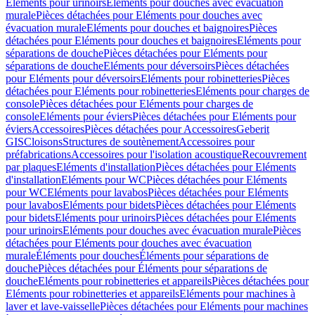
Eléments pour urinoirs
Eléments pour douches avec évacuation
murale
Pièces détachées pour Eléments pour douches avec
évacuation murale
Eléments pour douches et baignoires
Pièces
détachées pour Eléments pour douches et baignoires
Eléments pour
séparations de douche
Pièces détachées pour Eléments pour
séparations de douche
Eléments pour déversoirs
Pièces détachées
pour Eléments pour déversoirs
Eléments pour robinetteries
Pièces
détachées pour Eléments pour robinetteries
Eléments pour charges de
console
Pièces détachées pour Eléments pour charges de
console
Eléments pour éviers
Pièces détachées pour Eléments pour
éviers
Accessoires
Pièces détachées pour Accessoires
Geberit
GIS
Cloisons
Structures de soutènement
Accessoires pour
préfabrications
Accessoires pour l'isolation acoustique
Recouvrement
par plaques
Eléments d'installation
Pièces détachées pour Eléments
d'installation
Eléments pour WC
Pièces détachées pour Eléments
pour WC
Eléments pour lavabos
Pièces détachées pour Eléments
pour lavabos
Eléments pour bidets
Pièces détachées pour Eléments
pour bidets
Eléments pour urinoirs
Pièces détachées pour Eléments
pour urinoirs
Eléments pour douches avec évacuation murale
Pièces
détachées pour Eléments pour douches avec évacuation
murale
Éléments pour douches
Éléments pour séparations de
douche
Pièces détachées pour Éléments pour séparations de
douche
Eléments pour robinetteries et appareils
Pièces détachées pour
Eléments pour robinetteries et appareils
Eléments pour machines à
laver et lave-vaisselle
Pièces détachées pour Eléments pour machines