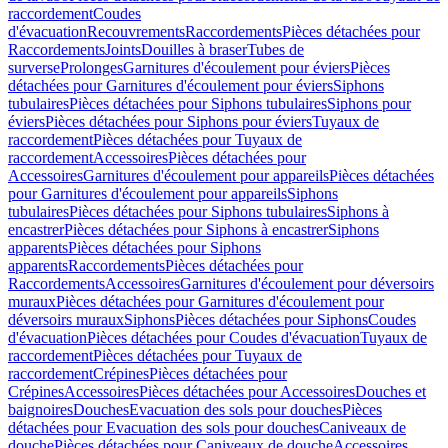
raccordement
Coudes
d'évacuation
Recouvrements
Raccordements
Pièces détachées pour
Raccordements
Joints
Douilles à braser
Tubes de
surverse
Prolonges
Garnitures d'écoulement pour éviers
Pièces
détachées pour Garnitures d'écoulement pour éviers
Siphons
tubulaires
Pièces détachées pour Siphons tubulaires
Siphons pour
éviers
Pièces détachées pour Siphons pour éviers
Tuyaux de
raccordement
Pièces détachées pour Tuyaux de
raccordement
Accessoires
Pièces détachées pour
Accessoires
Garnitures d'écoulement pour appareils
Pièces détachées
pour Garnitures d'écoulement pour appareils
Siphons
tubulaires
Pièces détachées pour Siphons tubulaires
Siphons à
encastrer
Pièces détachées pour Siphons à encastrer
Siphons
apparents
Pièces détachées pour Siphons
apparents
Raccordements
Pièces détachées pour
Raccordements
Accessoires
Garnitures d'écoulement pour déversoirs
muraux
Pièces détachées pour Garnitures d'écoulement pour
déversoirs muraux
Siphons
Pièces détachées pour Siphons
Coudes
d'évacuation
Pièces détachées pour Coudes d'évacuation
Tuyaux de
raccordement
Pièces détachées pour Tuyaux de
raccordement
Crépines
Pièces détachées pour
Crépines
Accessoires
Pièces détachées pour Accessoires
Douches et
baignoires
Douches
Evacuation des sols pour douches
Pièces
détachées pour Evacuation des sols pour douches
Caniveaux de
douche
Pièces détachées pour Caniveaux de douche
Accessoires