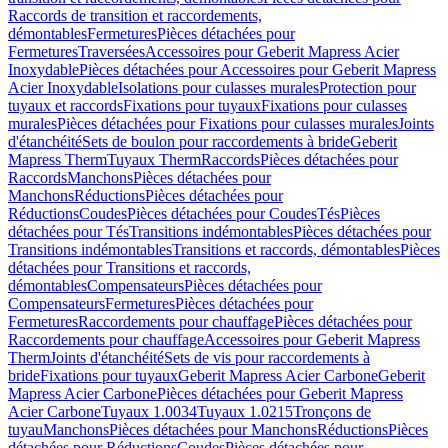
Raccords de transition et raccordements,
démontables
Fermetures
Pièces détachées pour
Fermetures
Traversées
Accessoires pour Geberit Mapress Acier
Inoxydable
Pièces détachées pour Accessoires pour Geberit Mapress
Acier Inoxydable
Isolations pour culasses murales
Protection pour
tuyaux et raccords
Fixations pour tuyaux
Fixations pour culasses
murales
Pièces détachées pour Fixations pour culasses murales
Joints
d'étanchéité
Sets de boulon pour raccordements à bride
Geberit
Mapress Therm
Tuyaux Therm
Raccords
Pièces détachées pour
Raccords
Manchons
Pièces détachées pour
Manchons
Réductions
Pièces détachées pour
Réductions
Coudes
Pièces détachées pour Coudes
Tés
Pièces
détachées pour Tés
Transitions indémontables
Pièces détachées pour
Transitions indémontables
Transitions et raccords, démontables
Pièces
détachées pour Transitions et raccords,
démontables
Compensateurs
Pièces détachées pour
Compensateurs
Fermetures
Pièces détachées pour
Fermetures
Raccordements pour chauffage
Pièces détachées pour
Raccordements pour chauffage
Accessoires pour Geberit Mapress
Therm
Joints d'étanchéité
Sets de vis pour raccordements à
bride
Fixations pour tuyaux
Geberit Mapress Acier Carbone
Geberit
Mapress Acier Carbone
Pièces détachées pour Geberit Mapress
Acier Carbone
Tuyaux 1.0034
Tuyaux 1.0215
Tronçons de
tuyau
Manchons
Pièces détachées pour Manchons
Réductions
Pièces
détachées pour Réductions
Coudes
Pièces détachées pour