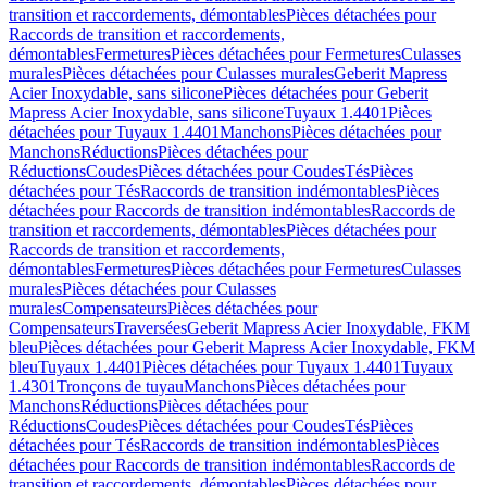
transition et raccordements, démontables
Pièces détachées pour
Raccords de transition et raccordements,
démontables
Fermetures
Pièces détachées pour Fermetures
Culasses
murales
Pièces détachées pour Culasses murales
Geberit Mapress
Acier Inoxydable, sans silicone
Pièces détachées pour Geberit
Mapress Acier Inoxydable, sans silicone
Tuyaux 1.4401
Pièces
détachées pour Tuyaux 1.4401
Manchons
Pièces détachées pour
Manchons
Réductions
Pièces détachées pour
Réductions
Coudes
Pièces détachées pour Coudes
Tés
Pièces
détachées pour Tés
Raccords de transition indémontables
Pièces
détachées pour Raccords de transition indémontables
Raccords de
transition et raccordements, démontables
Pièces détachées pour
Raccords de transition et raccordements,
démontables
Fermetures
Pièces détachées pour Fermetures
Culasses
murales
Pièces détachées pour Culasses
murales
Compensateurs
Pièces détachées pour
Compensateurs
Traversées
Geberit Mapress Acier Inoxydable, FKM
bleu
Pièces détachées pour Geberit Mapress Acier Inoxydable, FKM
bleu
Tuyaux 1.4401
Pièces détachées pour Tuyaux 1.4401
Tuyaux
1.4301
Tronçons de tuyau
Manchons
Pièces détachées pour
Manchons
Réductions
Pièces détachées pour
Réductions
Coudes
Pièces détachées pour Coudes
Tés
Pièces
détachées pour Tés
Raccords de transition indémontables
Pièces
détachées pour Raccords de transition indémontables
Raccords de
transition et raccordements, démontables
Pièces détachées pour