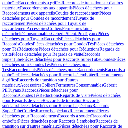
emboîter
Raccordements à griffes
Raccords de transition sur d'autres
matériaux
Raccordements aux appareils
Pièces détachées pour
Raccordements aux appareils
Coudes de raccordement
Pièces
détachées pour Coudes de raccordement
Tuyaux de
raccordement
Pièces détachées pour Tuyaux de
raccordement
Accessoires
Colliers
Fermetures
Joints
d'étanchéité
Consommables
Geberit Silent-Pro
Tuyaux
Pièces
détachées pour Tuyaux
Raccords
Pièces détachées pour
Raccords
Coudes
Pièces détachées pour Coudes
Tés
Pièces détachées
pour Tés
Réductions
Pièces détachées pour Réductions
Regards de
visite
Pièces détachées pour Regards de visite
Raccords
SuperTube
Pièces détachées pour Raccords SuperTube
Coudes
Pièces
détachées pour Coudes
Tés
Pièces détachées pour
Tés
Raccordements
Pièces détachées pour Raccordements
Raccords à
emboîter
Pièces détachées pour Raccords à emboîter
Raccordements
à griffes
Raccords de transition sur d'autres
matériaux
Accessoires
Colliers
Fermetures
Consommables
Geberit
PE
Tuyaux
Raccords
Pièces détachées pour
Raccords
Coudes
Tés
Réductions
Regards de visite
Pièces détachées
pour Regards de visite
Raccords de transition
Raccords
spéciaux
Pièces détachées pour Raccords spéciaux
Raccords
SuperTube
Coudes
Raccords spéciaux
Raccordements
Pièces
détachées pour Raccordements
Raccords à souder
Raccords à
emboîter
Pièces détachées pour Raccords à emboîter
Raccords de
transition sur d'autres matériaux
Pièces détachées pour Raccords de