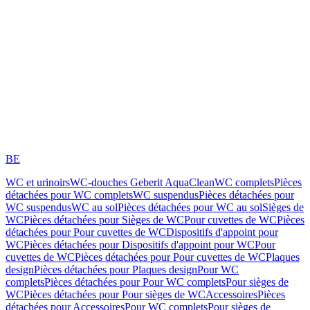
BE
WC et urinoirs
WC-douches Geberit AquaClean
WC complets
Pièces
détachées pour WC complets
WC suspendus
Pièces détachées pour
WC suspendus
WC au sol
Pièces détachées pour WC au sol
Sièges de
WC
Pièces détachées pour Sièges de WC
Pour cuvettes de WC
Pièces
détachées pour Pour cuvettes de WC
Dispositifs d'appoint pour
WC
Pièces détachées pour Dispositifs d'appoint pour WC
Pour
cuvettes de WC
Pièces détachées pour Pour cuvettes de WC
Plaques
design
Pièces détachées pour Plaques design
Pour WC
complets
Pièces détachées pour Pour WC complets
Pour sièges de
WC
Pièces détachées pour Pour sièges de WC
Accessoires
Pièces
détachées pour Accessoires
Pour WC complets
Pour sièges de