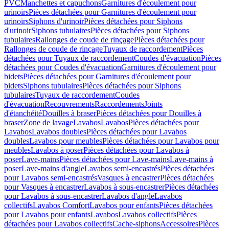
PVC
Manchettes et capuchons
Garnitures d'écoulement pour
urinoirs
Pièces détachées pour Garnitures d'écoulement pour
urinoirs
Siphons d'urinoir
Pièces détachées pour Siphons
d'urinoir
Siphons tubulaires
Pièces détachées pour Siphons
tubulaires
Rallonges de coude de rinçage
Pièces détachées pour
Rallonges de coude de rinçage
Tuyaux de raccordement
Pièces
détachées pour Tuyaux de raccordement
Coudes d'évacuation
Pièces
détachées pour Coudes d'évacuation
Garnitures d'écoulement pour
bidets
Pièces détachées pour Garnitures d'écoulement pour
bidets
Siphons tubulaires
Pièces détachées pour Siphons
tubulaires
Tuyaux de raccordement
Coudes
d'évacuation
Recouvrements
Raccordements
Joints
d'étanchéité
Douilles à braser
Pièces détachées pour Douilles à
braser
Zone de lavage
Lavabos
Lavabos
Pièces détachées pour
Lavabos
Lavabos doubles
Pièces détachées pour Lavabos
doubles
Lavabos pour meubles
Pièces détachées pour Lavabos pour
meubles
Lavabos à poser
Pièces détachées pour Lavabos à
poser
Lave-mains
Pièces détachées pour Lave-mains
Lave-mains à
poser
Lave-mains d'angle
Lavabos semi-encastrés
Pièces détachées
pour Lavabos semi-encastrés
Vasques à encastrer
Pièces détachées
pour Vasques à encastrer
Lavabos à sous-encastrer
Pièces détachées
pour Lavabos à sous-encastrer
Lavabos d'angle
Lavabos
collectifs
Lavabos Comfort
Lavabos pour enfants
Pièces détachées
pour Lavabos pour enfants
Lavabos
Lavabos collectifs
Pièces
détachées pour Lavabos collectifs
Cache-siphons
Accessoires
Pièces