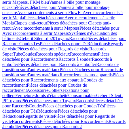
sertir Mapress, FKM bleu
Vannes à bille pour montage
encastré
Pièces détachées pour Vannes à bille pour montage
encastré
Avec raccordements à sertir FlowFit
Avec raccordements à
sertir Mepla
Pièces détachées pour Avec raccordements à sertir
Mepla
Clapets anti-retour
Pièces détachées pour Clapets anti-
retour
Avec raccordements à sertir Mapress
Pièces détachées pour
Avec raccordements à sertir Mapress
Systèmes d'évacuation des
bâtiments
Geberit Silent-db20
Tuyaux
Raccords
Pièces détachées pour
Raccords
Coudes
Tés
Pièces détachées pour Tés
Réductions
Regards
de visite
Pièces détachées pour Regards de visite
Raccords
SuperTube
Coudes
Raccords spéciaux
Raccordements
Pièces
détachées pour Raccordements
Raccords à souder
Raccords à
emboîter
Pièces détachées pour Raccords à emboîter
Raccords de
transition sur d'autres matériaux
Pièces détachées pour Raccords de
transition sur d'autres matériaux
Raccordements aux appareils
Pièces
détachées pour Raccordements aux appareils
Coudes de
raccordement
Pièces détachées pour Coudes de
raccordement
Accessoires
Colliers
Fixations pour
colliers
Fermetures
Joints d'étanchéité
Consommables
Geberit Silent-
PP
Tuyaux
Pièces détachées pour Tuyaux
Raccords
Pièces détachées
pour Raccords
Coudes
Pièces détachées pour Coudes
Tés
Pièces
détachées pour Tés
Réductions
Pièces détachées pour
Réductions
Regards de visite
Pièces détachées pour Regards de
visite
Raccordements
Pièces détachées pour Raccordements
Raccords
à emboîter
Pièces détachées pour Raccords à