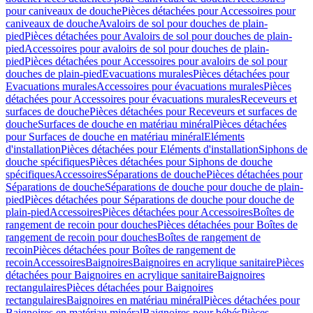
pour caniveaux de douche
Pièces détachées pour Accessoires pour
caniveaux de douche
Avaloirs de sol pour douches de plain-
pied
Pièces détachées pour Avaloirs de sol pour douches de plain-
pied
Accessoires pour avaloirs de sol pour douches de plain-
pied
Pièces détachées pour Accessoires pour avaloirs de sol pour
douches de plain-pied
Evacuations murales
Pièces détachées pour
Evacuations murales
Accessoires pour évacuations murales
Pièces
détachées pour Accessoires pour évacuations murales
Receveurs et
surfaces de douche
Pièces détachées pour Receveurs et surfaces de
douche
Surfaces de douche en matériau minéral
Pièces détachées
pour Surfaces de douche en matériau minéral
Eléments
d'installation
Pièces détachées pour Eléments d'installation
Siphons de
douche spécifiques
Pièces détachées pour Siphons de douche
spécifiques
Accessoires
Séparations de douche
Pièces détachées pour
Séparations de douche
Séparations de douche pour douche de plain-
pied
Pièces détachées pour Séparations de douche pour douche de
plain-pied
Accessoires
Pièces détachées pour Accessoires
Boîtes de
rangement de recoin pour douches
Pièces détachées pour Boîtes de
rangement de recoin pour douches
Boîtes de rangement de
recoin
Pièces détachées pour Boîtes de rangement de
recoin
Accessoires
Baignoires
Baignoires en acrylique sanitaire
Pièces
détachées pour Baignoires en acrylique sanitaire
Baignoires
rectangulaires
Pièces détachées pour Baignoires
rectangulaires
Baignoires en matériau minéral
Pièces détachées pour
Baignoires en matériau minéral
Baignoires pour bébés
Pièces