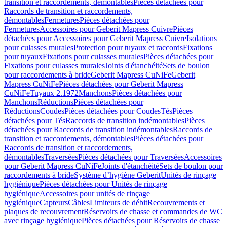
transition et raccordements, démontables
Pièces détachées pour
Raccords de transition et raccordements,
démontables
Fermetures
Pièces détachées pour
Fermetures
Accessoires pour Geberit Mapress Cuivre
Pièces
détachées pour Accessoires pour Geberit Mapress Cuivre
Isolations
pour culasses murales
Protection pour tuyaux et raccords
Fixations
pour tuyaux
Fixations pour culasses murales
Pièces détachées pour
Fixations pour culasses murales
Joints d'étanchéité
Sets de boulon
pour raccordements à bride
Geberit Mapress CuNiFe
Geberit
Mapress CuNiFe
Pièces détachées pour Geberit Mapress
CuNiFe
Tuyaux 2.1972
Manchons
Pièces détachées pour
Manchons
Réductions
Pièces détachées pour
Réductions
Coudes
Pièces détachées pour Coudes
Tés
Pièces
détachées pour Tés
Raccords de transition indémontables
Pièces
détachées pour Raccords de transition indémontables
Raccords de
transition et raccordements, démontables
Pièces détachées pour
Raccords de transition et raccordements,
démontables
Traversées
Pièces détachées pour Traversées
Accessoires
pour Geberit Mapress CuNiFe
Joints d'étanchéité
Sets de boulon pour
raccordements à bride
Système d’hygiène Geberit
Unités de rinçage
hygiénique
Pièces détachées pour Unités de rinçage
hygiénique
Accessoires pour unités de rinçage
hygiénique
Capteurs
Câbles
Limiteurs de débit
Recouvrements et
plaques de recouvrement
Réservoirs de chasse et commandes de WC
avec rinçage hygiénique
Pièces détachées pour Réservoirs de chasse