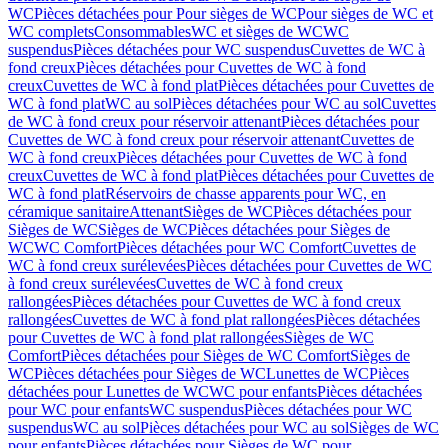
WC
Pièces détachées pour Pour sièges de WC
Pour sièges de WC et
WC complets
Consommables
WC et sièges de WC
WC
suspendus
Pièces détachées pour WC suspendus
Cuvettes de WC à
fond creux
Pièces détachées pour Cuvettes de WC à fond
creux
Cuvettes de WC à fond plat
Pièces détachées pour Cuvettes de
WC à fond plat
WC au sol
Pièces détachées pour WC au sol
Cuvettes
de WC à fond creux pour réservoir attenant
Pièces détachées pour
Cuvettes de WC à fond creux pour réservoir attenant
Cuvettes de
WC à fond creux
Pièces détachées pour Cuvettes de WC à fond
creux
Cuvettes de WC à fond plat
Pièces détachées pour Cuvettes de
WC à fond plat
Réservoirs de chasse apparents pour WC, en
céramique sanitaire
Attenant
Sièges de WC
Pièces détachées pour
Sièges de WC
Sièges de WC
Pièces détachées pour Sièges de
WC
WC Comfort
Pièces détachées pour WC Comfort
Cuvettes de
WC à fond creux surélevées
Pièces détachées pour Cuvettes de WC
à fond creux surélevées
Cuvettes de WC à fond creux
rallongées
Pièces détachées pour Cuvettes de WC à fond creux
rallongées
Cuvettes de WC à fond plat rallongées
Pièces détachées
pour Cuvettes de WC à fond plat rallongées
Sièges de WC
Comfort
Pièces détachées pour Sièges de WC Comfort
Sièges de
WC
Pièces détachées pour Sièges de WC
Lunettes de WC
Pièces
détachées pour Lunettes de WC
WC pour enfants
Pièces détachées
pour WC pour enfants
WC suspendus
Pièces détachées pour WC
suspendus
WC au sol
Pièces détachées pour WC au sol
Sièges de WC
pour enfants
Pièces détachées pour Sièges de WC pour