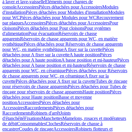
à laver et lave-vaisselle
Eléments pour charges de
console
Accessoires
Pièces détachées pour Accessoires
Modules
d'installation
Pièces détachées pour Modules d'installation
Modules
pour WC
Pièces détachées pour Modules pour WC
Recouvrement
par plaques
Accessoires
Pièces détachées pour Accessoires
Pour
cloisons
Pièces détachées pour Pour cloisons
Pour systèmes
d'alimentation
Pour évacuation
Réservoirs de chasse
apparents
Réservoirs de chasse apparents pour WC, en matière
synthétique
Pièces détachées pour Réservoirs de chasse apparents
pour WC, en matière synthétique
A fixer sur la cuvette
Pièces
détachées pour A fixer sur la cuvette
A haute position
Pièces
détachées pour A haute position
A basse position et mi-hauteur
Pièces
détachées pour A basse position et mi-hauteur
Réservoirs de chasse
apparents pour WC, en céramique
Pièces détachées pour Réservoirs
de chasse apparents pour WC, en céramique
A fixer sur la
cuvette
Pièces détachées pour A fixer sur la cuvette
Tubes de rinçage
pour réservoirs de chasse apparents
Pièces détachées pour Tubes de
rinçage pour réservoirs de chasse apparents
Haute position
Pièces
détachées pour Haute position
Basse et moyenne
position
Accessoires
Pièces détachées pour
Accessoires
Raccordements
Pièces détachées pour
Raccordements
Robinets d'arrêt
Joints
d'étanchéité
Fixations
Manchettes
Mamelons, rosaces et modérateurs
de débit
Consommables
Cloches
Réservoirs de chasse à
encastrer
Coudes de rinçage
Accessoires
Robinets flotteurs et