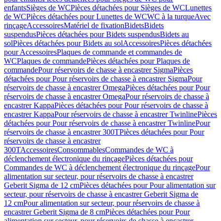
enfants
Sièges de WC
Pièces détachées pour Sièges de WC
Lunettes
de WC
Pièces détachées pour Lunettes de WC
WC à la turque
Avec
rinçage
Accessoires
Matériel de fixation
Bidets
Bidets
suspendus
Pièces détachées pour Bidets suspendus
Bidets au
sol
Pièces détachées pour Bidets au sol
Accessoires
Pièces détachées
pour Accessoires
Plaques de commande et commandes de
WC
Plaques de commande
Pièces détachées pour Plaques de
commande
Pour réservoirs de chasse à encastrer Sigma
Pièces
détachées pour Pour réservoirs de chasse à encastrer Sigma
Pour
réservoirs de chasse à encastrer Omega
Pièces détachées pour Pour
réservoirs de chasse à encastrer Omega
Pour réservoirs de chasse à
encastrer Kappa
Pièces détachées pour Pour réservoirs de chasse à
encastrer Kappa
Pour réservoirs de chasse à encastrer Twinline
Pièces
détachées pour Pour réservoirs de chasse à encastrer Twinline
Pour
réservoirs de chasse à encastrer 300T
Pièces détachées pour Pour
réservoirs de chasse à encastrer
300T
Accessoires
Consommables
Commandes de WC à
déclenchement électronique du rinçage
Pièces détachées pour
Commandes de WC à déclenchement électronique du rinçage
Pour
alimentation sur secteur, pour réservoirs de chasse à encastrer
Geberit Sigma de 12 cm
Pièces détachées pour Pour alimentation sur
secteur, pour réservoirs de chasse à encastrer Geberit Sigma de
12 cm
Pour alimentation sur secteur, pour réservoirs de chasse à
encastrer Geberit Sigma de 8 cm
Pièces détachées pour Pour
alimentation sur secteur, pour réservoirs de chasse à encastrer