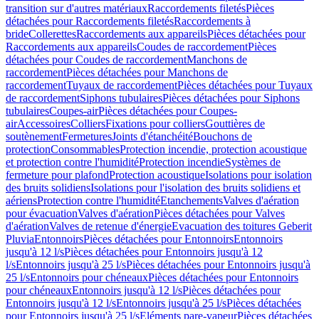
transition sur d'autres matériaux
Raccordements filetés
Pièces
détachées pour Raccordements filetés
Raccordements à
bride
Collerettes
Raccordements aux appareils
Pièces détachées pour
Raccordements aux appareils
Coudes de raccordement
Pièces
détachées pour Coudes de raccordement
Manchons de
raccordement
Pièces détachées pour Manchons de
raccordement
Tuyaux de raccordement
Pièces détachées pour Tuyaux
de raccordement
Siphons tubulaires
Pièces détachées pour Siphons
tubulaires
Coupes-air
Pièces détachées pour Coupes-
air
Accessoires
Colliers
Fixations pour colliers
Gouttières de
soutènement
Fermetures
Joints d'étanchéité
Bouchons de
protection
Consommables
Protection incendie, protection acoustique
et protection contre l'humidité
Protection incendie
Systèmes de
fermeture pour plafond
Protection acoustique
Isolations pour isolation
des bruits solidiens
Isolations pour l'isolation des bruits solidiens et
aériens
Protection contre l'humidité
Etanchements
Valves d'aération
pour évacuation
Valves d'aération
Pièces détachées pour Valves
d'aération
Valves de retenue d'énergie
Evacuation des toitures Geberit
Pluvia
Entonnoirs
Pièces détachées pour Entonnoirs
Entonnoirs
jusqu'à 12 l/s
Pièces détachées pour Entonnoirs jusqu'à 12
l/s
Entonnoirs jusqu'à 25 l/s
Pièces détachées pour Entonnoirs jusqu'à
25 l/s
Entonnoirs pour chéneaux
Pièces détachées pour Entonnoirs
pour chéneaux
Entonnoirs jusqu'à 12 l/s
Pièces détachées pour
Entonnoirs jusqu'à 12 l/s
Entonnoirs jusqu'à 25 l/s
Pièces détachées
pour Entonnoirs jusqu'à 25 l/s
Eléments pare-vapeur
Pièces détachées