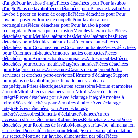
d'angle
Pour lavabos d'angle
Pièces détachées pour Pour lavabos
d'angle
Plans de lavabo
Pièces détachées pour Plans de lavabo
Pour
lavabo à poser en forme de coupelle
Pièces détachées pour Pour
lavabo à poser en forme de coupelle
Pour lavabo à poser
rectangulaire
Pièces détachées pour Pour lavabo à poser
rectangulaire
Pour vasque à encastrer
Meubles latéraux bas
Pièces
détachées pour Meubles latéraux bas
Meubles latéraux bas
Pièces
détachées pour Meubles latéraux bas
Colonnes hautes
Pièces
détachées pour Colonnes hautes
Colonnes mi-hautes
Pièces détachées
pour Colonnes mi-hautes
Armoires hautes compactes
Pièces
détachées pour Armoires hautes compactes
Autres meubles
Pièces
détachées pour Autres meubles
Etagères murales
Pièces détachées
pour Etagères murales
Accessoires
Casiers de rangement
Porte-
serviettes et crochets porte-serviettes
Eléments d'éclairage
Support
pour plans de lavabo
Poignées
Jeux de pieds
Tableaux
magnétiques
Prises électriques
Autres accessoires
Miroirs et armoires
à miroir
Miroirs
Pièces détachées pour Miroirs
Avec éclairage
intégré
Pièces détachées pour Avec éclairage intégré
Armoires à
miroir
Pièces détachées pour Armoires à miroir
Avec éclairage
intégré
Pièces détachées pour Avec éclairage
intégré
Accessoires
Eléments d'éclairage
Poignées
Autres
accessoires
Prises électriques
Robinetteries
Robinets de lavabo
Pièces
détachées pour Robinets de lavabo
Montage sur lavabo, alimentation
sur secteur
Pièces détachées pour Montage sur lavabo, alimentation
sur secteur
Montage sur lavabo, alimentation par piles
Pièces