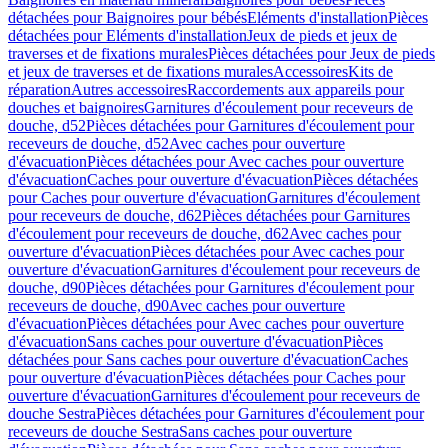
détachées pour Baignoires pour bébés
Eléments d'installation
Pièces
détachées pour Eléments d'installation
Jeux de pieds et jeux de
traverses et de fixations murales
Pièces détachées pour Jeux de pieds
et jeux de traverses et de fixations murales
Accessoires
Kits de
réparation
Autres accessoires
Raccordements aux appareils pour
douches et baignoires
Garnitures d'écoulement pour receveurs de
douche, d52
Pièces détachées pour Garnitures d'écoulement pour
receveurs de douche, d52
Avec caches pour ouverture
d'évacuation
Pièces détachées pour Avec caches pour ouverture
d'évacuation
Caches pour ouverture d'évacuation
Pièces détachées
pour Caches pour ouverture d'évacuation
Garnitures d'écoulement
pour receveurs de douche, d62
Pièces détachées pour Garnitures
d'écoulement pour receveurs de douche, d62
Avec caches pour
ouverture d'évacuation
Pièces détachées pour Avec caches pour
ouverture d'évacuation
Garnitures d'écoulement pour receveurs de
douche, d90
Pièces détachées pour Garnitures d'écoulement pour
receveurs de douche, d90
Avec caches pour ouverture
d'évacuation
Pièces détachées pour Avec caches pour ouverture
d'évacuation
Sans caches pour ouverture d'évacuation
Pièces
détachées pour Sans caches pour ouverture d'évacuation
Caches
pour ouverture d'évacuation
Pièces détachées pour Caches pour
ouverture d'évacuation
Garnitures d'écoulement pour receveurs de
douche Sestra
Pièces détachées pour Garnitures d'écoulement pour
receveurs de douche Sestra
Sans caches pour ouverture