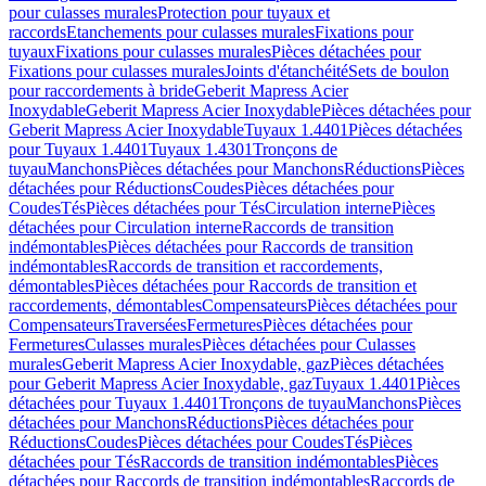
pour culasses murales
Protection pour tuyaux et
raccords
Etanchements pour culasses murales
Fixations pour
tuyaux
Fixations pour culasses murales
Pièces détachées pour
Fixations pour culasses murales
Joints d'étanchéité
Sets de boulon
pour raccordements à bride
Geberit Mapress Acier
Inoxydable
Geberit Mapress Acier Inoxydable
Pièces détachées pour
Geberit Mapress Acier Inoxydable
Tuyaux 1.4401
Pièces détachées
pour Tuyaux 1.4401
Tuyaux 1.4301
Tronçons de
tuyau
Manchons
Pièces détachées pour Manchons
Réductions
Pièces
détachées pour Réductions
Coudes
Pièces détachées pour
Coudes
Tés
Pièces détachées pour Tés
Circulation interne
Pièces
détachées pour Circulation interne
Raccords de transition
indémontables
Pièces détachées pour Raccords de transition
indémontables
Raccords de transition et raccordements,
démontables
Pièces détachées pour Raccords de transition et
raccordements, démontables
Compensateurs
Pièces détachées pour
Compensateurs
Traversées
Fermetures
Pièces détachées pour
Fermetures
Culasses murales
Pièces détachées pour Culasses
murales
Geberit Mapress Acier Inoxydable, gaz
Pièces détachées
pour Geberit Mapress Acier Inoxydable, gaz
Tuyaux 1.4401
Pièces
détachées pour Tuyaux 1.4401
Tronçons de tuyau
Manchons
Pièces
détachées pour Manchons
Réductions
Pièces détachées pour
Réductions
Coudes
Pièces détachées pour Coudes
Tés
Pièces
détachées pour Tés
Raccords de transition indémontables
Pièces
détachées pour Raccords de transition indémontables
Raccords de