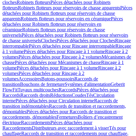
cloches
Robinets flotteurs
Pièces détachées pour Robinets
flotteurs
Robinets flotteurs pour réservoirs de chasse apparents
Pièces
détachées pour Robinets flotteurs pour réservoirs de chasse
apparents
Robinets flotteurs pour réservoirs en céramique
Pièces
détachées pour Robinets flotteurs pour réservoirs en
céramique
Robinets flotteurs pour réservoirs de chasse
universels
Pièces détachées pour Robinets flotteurs pour réservoirs
de chasse universels
Cloches
Pièces détachées pour Cloches
Rinçage
interrompable
Pièces détachées pour Rinçage interrompable
Rinçage
à 1 volume
Pièces détachées pour Rinçage à 1 volume
Rinçage à 2
volumes
Pièces détachées pour Rinçage à 2 volumes
Mécanismes de
chasse
Pièces détachées pour Mécanismes de chasse
Rinçage à 1
volume
Pièces détachées pour Rinçage à 1 volume
Rinçage à 2
volumes
Pièces détachées pour Rinçage à 2
volumes
Accessoires
Butons-poussoirs
Raccords de
transition
Bouchons de fermeture
Systèmes d'alimentation
Geberit
FlowFit
Tuyaux multicouches
Raccords
Pièces détachées pour
Raccords
Raccords droits
Réductions
Coudes
Tés
Circulation
interne
Pièces détachées pour Circulation interne
Raccords de
transition indémontables
Raccords de transition et raccordements,
démontables
Pièces détachées pour Raccords de transition et
raccordements, démontables
Fermetures
Boîtiers d’encastrement
électrique
Raccordements
Pièces détachées pour
Raccordements
Distributeurs avec raccordement à visser
Tés pour
chauffage
Raccords de transition et raccordements pour chauffage,