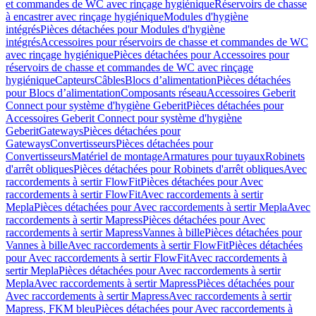
et commandes de WC avec rinçage hygiénique
Réservoirs de chasse
à encastrer avec rinçage hygiénique
Modules d'hygiène
intégrés
Pièces détachées pour Modules d'hygiène
intégrés
Accessoires pour réservoirs de chasse et commandes de WC
avec rinçage hygiénique
Pièces détachées pour Accessoires pour
réservoirs de chasse et commandes de WC avec rinçage
hygiénique
Capteurs
Câbles
Blocs d’alimentation
Pièces détachées
pour Blocs d’alimentation
Composants réseau
Accessoires Geberit
Connect pour système d'hygiène Geberit
Pièces détachées pour
Accessoires Geberit Connect pour système d'hygiène
Geberit
Gateways
Pièces détachées pour
Gateways
Convertisseurs
Pièces détachées pour
Convertisseurs
Matériel de montage
Armatures pour tuyaux
Robinets
d'arrêt obliques
Pièces détachées pour Robinets d'arrêt obliques
Avec
raccordements à sertir FlowFit
Pièces détachées pour Avec
raccordements à sertir FlowFit
Avec raccordements à sertir
Mepla
Pièces détachées pour Avec raccordements à sertir Mepla
Avec
raccordements à sertir Mapress
Pièces détachées pour Avec
raccordements à sertir Mapress
Vannes à bille
Pièces détachées pour
Vannes à bille
Avec raccordements à sertir FlowFit
Pièces détachées
pour Avec raccordements à sertir FlowFit
Avec raccordements à
sertir Mepla
Pièces détachées pour Avec raccordements à sertir
Mepla
Avec raccordements à sertir Mapress
Pièces détachées pour
Avec raccordements à sertir Mapress
Avec raccordements à sertir
Mapress, FKM bleu
Pièces détachées pour Avec raccordements à