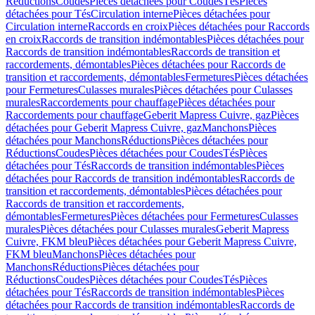
Réductions
Coudes
Pièces détachées pour Coudes
Tés
Pièces
détachées pour Tés
Circulation interne
Pièces détachées pour
Circulation interne
Raccords en croix
Pièces détachées pour Raccords
en croix
Raccords de transition indémontables
Pièces détachées pour
Raccords de transition indémontables
Raccords de transition et
raccordements, démontables
Pièces détachées pour Raccords de
transition et raccordements, démontables
Fermetures
Pièces détachées
pour Fermetures
Culasses murales
Pièces détachées pour Culasses
murales
Raccordements pour chauffage
Pièces détachées pour
Raccordements pour chauffage
Geberit Mapress Cuivre, gaz
Pièces
détachées pour Geberit Mapress Cuivre, gaz
Manchons
Pièces
détachées pour Manchons
Réductions
Pièces détachées pour
Réductions
Coudes
Pièces détachées pour Coudes
Tés
Pièces
détachées pour Tés
Raccords de transition indémontables
Pièces
détachées pour Raccords de transition indémontables
Raccords de
transition et raccordements, démontables
Pièces détachées pour
Raccords de transition et raccordements,
démontables
Fermetures
Pièces détachées pour Fermetures
Culasses
murales
Pièces détachées pour Culasses murales
Geberit Mapress
Cuivre, FKM bleu
Pièces détachées pour Geberit Mapress Cuivre,
FKM bleu
Manchons
Pièces détachées pour
Manchons
Réductions
Pièces détachées pour
Réductions
Coudes
Pièces détachées pour Coudes
Tés
Pièces
détachées pour Tés
Raccords de transition indémontables
Pièces
détachées pour Raccords de transition indémontables
Raccords de