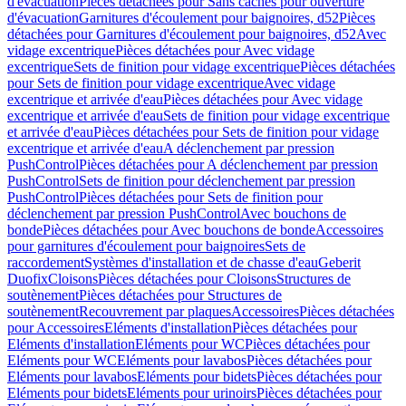
d'évacuation
Pièces détachées pour Sans caches pour ouverture
d'évacuation
Garnitures d'écoulement pour baignoires, d52
Pièces
détachées pour Garnitures d'écoulement pour baignoires, d52
Avec
vidage excentrique
Pièces détachées pour Avec vidage
excentrique
Sets de finition pour vidage excentrique
Pièces détachées
pour Sets de finition pour vidage excentrique
Avec vidage
excentrique et arrivée d'eau
Pièces détachées pour Avec vidage
excentrique et arrivée d'eau
Sets de finition pour vidage excentrique
et arrivée d'eau
Pièces détachées pour Sets de finition pour vidage
excentrique et arrivée d'eau
A déclenchement par pression
PushControl
Pièces détachées pour A déclenchement par pression
PushControl
Sets de finition pour déclenchement par pression
PushControl
Pièces détachées pour Sets de finition pour
déclenchement par pression PushControl
Avec bouchons de
bonde
Pièces détachées pour Avec bouchons de bonde
Accessoires
pour garnitures d'écoulement pour baignoires
Sets de
raccordement
Systèmes d'installation et de chasse d'eau
Geberit
Duofix
Cloisons
Pièces détachées pour Cloisons
Structures de
soutènement
Pièces détachées pour Structures de
soutènement
Recouvrement par plaques
Accessoires
Pièces détachées
pour Accessoires
Eléments d'installation
Pièces détachées pour
Eléments d'installation
Eléments pour WC
Pièces détachées pour
Eléments pour WC
Eléments pour lavabos
Pièces détachées pour
Eléments pour lavabos
Eléments pour bidets
Pièces détachées pour
Eléments pour bidets
Eléments pour urinoirs
Pièces détachées pour