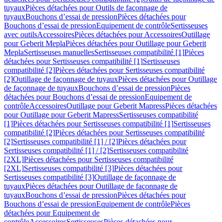
tuyaux
Pièces détachées pour Outils de façonnage de
tuyaux
Bouchons d’essai de pression
Pièces détachées pour
Bouchons d’essai de pression
Equipement de contrôle
Sertisseuses
avec outils
Accessoires
Pièces détachées pour Accessoires
Outillage
pour Geberit Mepla
Pièces détachées pour Outillage pour Geberit
Mepla
Sertisseuses manuelles
Sertisseuses compatibilité [1]
Pièces
détachées pour Sertisseuses compatibilité [1]
Sertisseuses
compatibilité [2]
Pièces détachées pour Sertisseuses compatibilité
[2]
Outillage de façonnage de tuyaux
Pièces détachées pour Outillage
de façonnage de tuyaux
Bouchons d’essai de pression
Pièces
détachées pour Bouchons d’essai de pression
Equipement de
contrôle
Accessoires
Outillage pour Geberit Mapress
Pièces détachées
pour Outillage pour Geberit Mapress
Sertisseuses compatibilité
[1]
Pièces détachées pour Sertisseuses compatibilité [1]
Sertisseuses
compatibilité [2]
Pièces détachées pour Sertisseuses compatibilité
[2]
Sertisseuses compatibilité [1] / [2]
Pièces détachées pour
Sertisseuses compatibilité [1] / [2]
Sertisseuses compatibilité
[2XL]
Pièces détachées pour Sertisseuses compatibilité
[2XL]
Sertisseuses compatibilité [3]
Pièces détachées pour
Sertisseuses compatibilité [3]
Outillage de façonnage de
tuyaux
Pièces détachées pour Outillage de façonnage de
tuyaux
Bouchons d’essai de pression
Pièces détachées pour
Bouchons d’essai de pression
Equipement de contrôle
Pièces
détachées pour Equipement de
contrôle
Accessoires
Sertisseuses
Pièces détachées pour