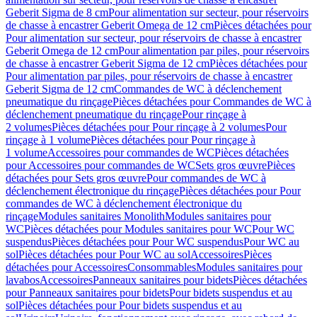
Geberit Sigma de 8 cm
Pour alimentation sur secteur, pour réservoirs
de chasse à encastrer Geberit Omega de 12 cm
Pièces détachées pour
Pour alimentation sur secteur, pour réservoirs de chasse à encastrer
Geberit Omega de 12 cm
Pour alimentation par piles, pour réservoirs
de chasse à encastrer Geberit Sigma de 12 cm
Pièces détachées pour
Pour alimentation par piles, pour réservoirs de chasse à encastrer
Geberit Sigma de 12 cm
Commandes de WC à déclenchement
pneumatique du rinçage
Pièces détachées pour Commandes de WC à
déclenchement pneumatique du rinçage
Pour rinçage à
2 volumes
Pièces détachées pour Pour rinçage à 2 volumes
Pour
rinçage à 1 volume
Pièces détachées pour Pour rinçage à
1 volume
Accessoires pour commandes de WC
Pièces détachées
pour Accessoires pour commandes de WC
Sets gros œuvre
Pièces
détachées pour Sets gros œuvre
Pour commandes de WC à
déclenchement électronique du rinçage
Pièces détachées pour Pour
commandes de WC à déclenchement électronique du
rinçage
Modules sanitaires Monolith
Modules sanitaires pour
WC
Pièces détachées pour Modules sanitaires pour WC
Pour WC
suspendus
Pièces détachées pour Pour WC suspendus
Pour WC au
sol
Pièces détachées pour Pour WC au sol
Accessoires
Pièces
détachées pour Accessoires
Consommables
Modules sanitaires pour
lavabos
Accessoires
Panneaux sanitaires pour bidets
Pièces détachées
pour Panneaux sanitaires pour bidets
Pour bidets suspendus et au
sol
Pièces détachées pour Pour bidets suspendus et au