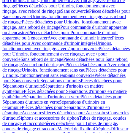
sol
Urinoirs
Urinoirs, fonctionnement avec rinçage, avec rebord de
rinçage
Pièces détachées pour Urinoirs, fonctionnement avec
rinçage, avec rebord de rinçage
Sans couvercle
Pièces détachées pour
Sans couvercle
Urinoirs, fonctionnement avec rinçage, sans rebord
de rinçage
Pièces détachées pour Urinoirs, fonctionnement avec
rinçage, sans rebord de rinçage
Pour commande d'urinoir apparente
ou à encastrer
Pièces détachées pour Pour commande d'urinoir
apparente ou à encastrer
Avec commande d'urinoir intégrée
Pièces
détachées pour Avec commande d'urinoir intégrée
Urinoirs,
fonctionnement avec rinçage, avec / pour couvercle
Pièces détachées
pour Urinoirs, fonctionnement avec rinçage, avec / pour
couvercle
Sans rebord de rinçage
Pièces détachées pour Sans rebord
de rinçage
Avec rebord de rinçage
Pièces détachées pour Avec rebord
de rinçage
Urinoirs, fonctionnement sans eau
Pièces détachées pour
Urinoirs, fonctionnement sans eau
Sans couvercle
Pièces détachées
pour Sans couvercle
Séparations d'urinoirs
Pièces détachées pour
Séparations d'urinoirs
Séparations d'urinoirs en matière
synthétique
Pièces détachées pour Séparations d'urinoirs en matière
synthétique
Séparations d'urinoirs en verre
Pièces détachées pour
Séparations d'urinoirs en verre
Séparations d'urinoirs en
céramique
Pièces détachées pour Séparations d'urinoirs en
céramique
Accessoires
Pièces détachées pour Accessoires
Couvercles
d'urinoir
Siphons et accessoires de siphon
Tubes de rinçage, coudes
de rinçage et raccords
Pièces détachées pour Tubes de rinçage,
coudes de rinçage et raccords
Matériel de fixation
Crépines
Diffuseur