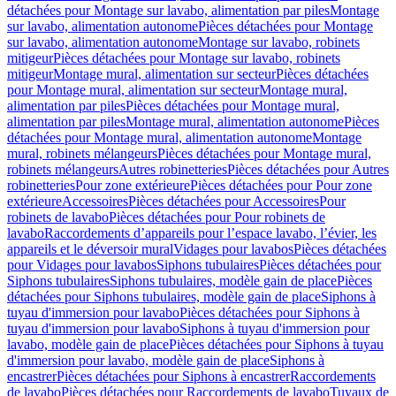
détachées pour Montage sur lavabo, alimentation par piles
Montage
sur lavabo, alimentation autonome
Pièces détachées pour Montage
sur lavabo, alimentation autonome
Montage sur lavabo, robinets
mitigeur
Pièces détachées pour Montage sur lavabo, robinets
mitigeur
Montage mural, alimentation sur secteur
Pièces détachées
pour Montage mural, alimentation sur secteur
Montage mural,
alimentation par piles
Pièces détachées pour Montage mural,
alimentation par piles
Montage mural, alimentation autonome
Pièces
détachées pour Montage mural, alimentation autonome
Montage
mural, robinets mélangeurs
Pièces détachées pour Montage mural,
robinets mélangeurs
Autres robinetteries
Pièces détachées pour Autres
robinetteries
Pour zone extérieure
Pièces détachées pour Pour zone
extérieure
Accessoires
Pièces détachées pour Accessoires
Pour
robinets de lavabo
Pièces détachées pour Pour robinets de
lavabo
Raccordements d’appareils pour l’espace lavabo, l’évier, les
appareils et le déversoir mural
Vidages pour lavabos
Pièces détachées
pour Vidages pour lavabos
Siphons tubulaires
Pièces détachées pour
Siphons tubulaires
Siphons tubulaires, modèle gain de place
Pièces
détachées pour Siphons tubulaires, modèle gain de place
Siphons à
tuyau d'immersion pour lavabo
Pièces détachées pour Siphons à
tuyau d'immersion pour lavabo
Siphons à tuyau d'immersion pour
lavabo, modèle gain de place
Pièces détachées pour Siphons à tuyau
d'immersion pour lavabo, modèle gain de place
Siphons à
encastrer
Pièces détachées pour Siphons à encastrer
Raccordements
de lavabo
Pièces détachées pour Raccordements de lavabo
Tuyaux de