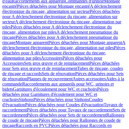
d'eau
Raccordements aux appareils
Commandes d'urinoir
Montage
encastré
Pièces détachées pour Montage encastré
A déclenchement
électronique du rinçage, alimentation sur secteur
Pièces détachées
pour A déclenchement électronique du rinçage, alimentation sur
secteur
A déclenchement électronique du rinçage, alimentation par
piles
Pièces détachées pour A déclenchement électronique du
rinçage, alimentation par piles
A déclenchement pneumatique du
rinçage
Pièces détachées pour A déclenchement pneumatique du
rinçage
Montage apparent
Pièces détachées pour Montage apparent
A
déclenchement électronique du rinçage, alimentation par piles
Pièces
détachées pour A déclenchement électronique du rinçage,
alimentation par piles
Accessoires
Pièces détachées pour
Accessoires
Sets gros œuvre et de remplacement
Pièces détachées
pour Sets gros œuvre et de remplacement
Tubes de rinçage, coudes
de rinçage et raccords
Sets de rénovation
Pièces détachées pour Sets
de rénovation
Plaques de recouvrement
Autres accessoires
Aides à la
commande
Raccordements aux appareils pour WC, urinoirs et
bidets
Garnitures d'écoulement pour WC et crachoirs
Pièces
détachées pour Garnitures d'écoulement pour WC et
crachoirs
Siphons
Pièces détachées pour Siphons
Coudes
d'évacuation
Pièces détachées pour Coudes d'évacuation
Tuyaux de
raccordement
Pièces détachées pour Tuyaux de raccordement
Sets de
raccordement
Pièces détachées pour Sets de raccordement
Rallonges
de coude de rinçage
Pièces détachées pour Rallonges de coude de
rinçage
Raccords en PVC
Pièces détachées pour Raccords en