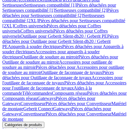
Sertisseuses
Sertisseuses compatibilité [1]
Pièces détachées pour
Sertisseuses compatibilité [1]
Sertisseuses compatibilité [2]
Pièces
détachées pour Sertisseuses compatibilité [2]
Sertisseuses
compatibilité [2XL]
Pièces détachées pour Sertisseuses compatibilité
[2XL]
Coffres universels
Pièces détachées pour Coffres
universels
Coffres universels
Pièces détachées pour Coffres
universels
Outillage pour Geberit Silent-db20 / Geberit PE
Pièces
détachées pour Outillage pour Geberit Silent-db20 / Geberit
PE
Appareils à souder électriques
Pièces détachées pour Appareils à
souder électriques
Accessoires pour appareils à souder
électriques
Outillage de soudure au mirroir
Pièces détachées pour
Outillage de soudure au mirroir
Accessoires pour outillage de
soudure au mirroir
Pièces détachées pour Accessoires pour outillage
de soudure au mirroir
Outillage de façonnage de tuyaux
Pièces
détachées pour Outillage de façonnage de tuyaux
Accessoires pour
l'outillage de façonnage de tuyaux
Pièces détachées pour Accessoires
pour l'outillage de façonnage de tuyaux
Aides à la
commande
Télécommandes
Composants réseau
Pièces détachées pour
Composants réseau
Gateways
Pièces détachées pour
Gateways
Convertisseur
Pièces détachées pour Convertisseur
Matériel
de montage
Geberit Connect
Gateways
Pièces détachées pour
Gateways
Convertisseur
Pièces détachées pour Convertisseur
Matériel
de montage
Catégories de produits