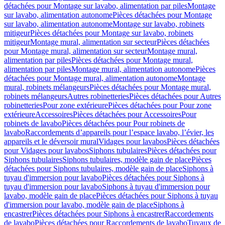
détachées pour Montage sur lavabo, alimentation par piles
Montage
sur lavabo, alimentation autonome
Pièces détachées pour Montage
sur lavabo, alimentation autonome
Montage sur lavabo, robinets
mitigeur
Pièces détachées pour Montage sur lavabo, robinets
mitigeur
Montage mural, alimentation sur secteur
Pièces détachées
pour Montage mural, alimentation sur secteur
Montage mural,
alimentation par piles
Pièces détachées pour Montage mural,
alimentation par piles
Montage mural, alimentation autonome
Pièces
détachées pour Montage mural, alimentation autonome
Montage
mural, robinets mélangeurs
Pièces détachées pour Montage mural,
robinets mélangeurs
Autres robinetteries
Pièces détachées pour Autres
robinetteries
Pour zone extérieure
Pièces détachées pour Pour zone
extérieure
Accessoires
Pièces détachées pour Accessoires
Pour
robinets de lavabo
Pièces détachées pour Pour robinets de
lavabo
Raccordements d’appareils pour l’espace lavabo, l’évier, les
appareils et le déversoir mural
Vidages pour lavabos
Pièces détachées
pour Vidages pour lavabos
Siphons tubulaires
Pièces détachées pour
Siphons tubulaires
Siphons tubulaires, modèle gain de place
Pièces
détachées pour Siphons tubulaires, modèle gain de place
Siphons à
tuyau d'immersion pour lavabo
Pièces détachées pour Siphons à
tuyau d'immersion pour lavabo
Siphons à tuyau d'immersion pour
lavabo, modèle gain de place
Pièces détachées pour Siphons à tuyau
d'immersion pour lavabo, modèle gain de place
Siphons à
encastrer
Pièces détachées pour Siphons à encastrer
Raccordements
de lavabo
Pièces détachées pour Raccordements de lavabo
Tuyaux de