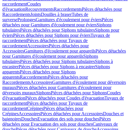
raccordement
Coudes
d'évacuation
Recouvrements
Raccordements
Pièces détachées pour
Raccordements
Joints
Douilles à braser
Tubes de
surverse
Prolonges
Garnitures d'écoulement pour éviers
Pièces
détachées pour Garnitures d'écoulement pour éviers
Siphons
tubulaires
Pièces détachées pour Siphons tubulaires
Siphons pour
éviers
Pièces détachées pour Siphons pour éviers
Tuyaux de
raccordement
Pièces détachées pour Tuyaux de
raccordement
Accessoires
Pièces détachées pour
Accessoires
Garnitures d'écoulement pour appareils
Pièces détachées
pour Garnitures d'écoulement pour appareils
Siphons
tubulaires
Pièces détachées pour Siphons tubulaires
Siphons à
encastrer
Pièces détachées pour Siphons à encastrer
Siphons
apparents
Pièces détachées pour Siphons
apparents
Raccordements
Pièces détachées pour
Raccordements
Accessoires
Garnitures d'écoulement pour déversoirs
muraux
Pièces détachées pour Garnitures d'écoulement pour
déversoirs muraux
Siphons
Pièces détachées pour Siphons
Coudes
d'évacuation
Pièces détachées pour Coudes d'évacuation
Tuyaux de
raccordement
Pièces détachées pour Tuyaux de
raccordement
Crépines
Pièces détachées pour
Crépines
Accessoires
Pièces détachées pour Accessoires
Douches et
baignoires
Douches
Evacuation des sols pour douches
Pièces
détachées pour Evacuation des sols pour douches
Caniveaux de
douche
Pièces détachées pour Caniveaux de douche
Accessoires