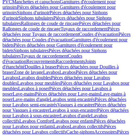
PVC
Manchettes et capuchons
Garnitures d'écoulement pour
urinoirs
Pièces détachées pour Garnitures d'écoulement pour
urinoirs
Siphons d'urinoir
Pièces détachées pour Siphons
d'urinoir
Siphons tubulaires
Pièces détachées pour Siphons
tubulaires
Rallonges de coude de rinçage
Pièces détachées pour
Rallonges de coude de rinçage
Tuyaux de raccordement
Pièces
détachées pour Tuyaux de raccordement
Coudes d'évacuation
Pièces
détachées pour Coudes d'évacuation
Garnitures d'écoulement pour
bidets
Pièces détachées pour Garnitures d'écoulement pour
bidets
Siphons tubulaires
Pièces détachées pour Siphons
tubulaires
Tuyaux de raccordement
Coudes
d'évacuation
Recouvrements
Raccordements
Joints
d'étanchéité
Douilles à braser
Pièces détachées pour Douilles à
braser
Zone de lavage
Lavabos
Lavabos
Pièces détachées pour
Lavabos
Lavabos doubles
Pièces détachées pour Lavabos
doubles
Lavabos pour meubles
Pièces détachées pour Lavabos pour
meubles
Lavabos à poser
Pièces détachées pour Lavabos à
poser
Lave-mains
Pièces détachées pour Lave-mains
Lave-mains à
poser
Lave-mains d'angle
Lavabos semi-encastrés
Pièces détachées
pour Lavabos semi-encastrés
Vasques à encastrer
Pièces détachées
pour Vasques à encastrer
Lavabos à sous-encastrer
Pièces détachées
pour Lavabos à sous-encastrer
Lavabos d'angle
Lavabos
collectifs
Lavabos Comfort
Lavabos pour enfants
Pièces détachées
pour Lavabos pour enfants
Lavabos
Lavabos collectifs
Pièces
détachées pour Lavabos collectifs
Cache-siphons
Accessoires
Pièces