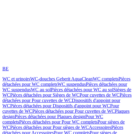
BE
WC et urinoirs
WC-douches Geberit AquaClean
WC complets
Pièces
détachées pour WC complets
WC suspendus
Pièces détachées pour
WC suspendus
WC au sol
Pièces détachées pour WC au sol
Sièges de
WC
Pièces détachées pour Sièges de WC
Pour cuvettes de WC
Pièces
détachées pour Pour cuvettes de WC
Dispositifs d'appoint pour
WC
Pièces détachées pour Dispositifs d'appoint pour WC
Pour
cuvettes de WC
Pièces détachées pour Pour cuvettes de WC
Plaques
design
Pièces détachées pour Plaques design
Pour WC
complets
Pièces détachées pour Pour WC complets
Pour sièges de
WC
Pièces détachées pour Pour sièges de WC
Accessoires
Pièces
détachées pour Accessoires
Pour WC complets
Pour sièges de