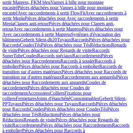
sertir Mapress, FKM bleu
Vannes à bille pour montage
encastré
Pièces détachées pour Vannes à bille pour montage
encastré
Avec raccordements à sertir FlowFit
Avec raccordements à
sertir Mepla
Pièces détachées pour Avec raccordements à sertir
Mepla
Clapets anti-retour
Pièces détachées pour Clapets anti-
retour
Avec raccordements à sertir Mapress
Pièces détachées pour
Avec raccordements à sertir Mapress
Systèmes d'évacuation des
bâtiments
Geberit Silent-db20
Tuyaux
Raccords
Pièces détachées pour
Raccords
Coudes
Tés
Pièces détachées pour Tés
Réductions
Regards
de visite
Pièces détachées pour Regards de visite
Raccords
SuperTube
Coudes
Raccords spéciaux
Raccordements
Pièces
détachées pour Raccordements
Raccords à souder
Raccords à
emboîter
Pièces détachées pour Raccords à emboîter
Raccords de
transition sur d'autres matériaux
Pièces détachées pour Raccords de
transition sur d'autres matériaux
Raccordements aux appareils
Pièces
détachées pour Raccordements aux appareils
Coudes de
raccordement
Pièces détachées pour Coudes de
raccordement
Accessoires
Colliers
Fixations pour
colliers
Fermetures
Joints d'étanchéité
Consommables
Geberit Silent-
PP
Tuyaux
Pièces détachées pour Tuyaux
Raccords
Pièces détachées
pour Raccords
Coudes
Pièces détachées pour Coudes
Tés
Pièces
détachées pour Tés
Réductions
Pièces détachées pour
Réductions
Regards de visite
Pièces détachées pour Regards de
visite
Raccordements
Pièces détachées pour Raccordements
Raccords
à emboîter
Pièces détachées pour Raccords à