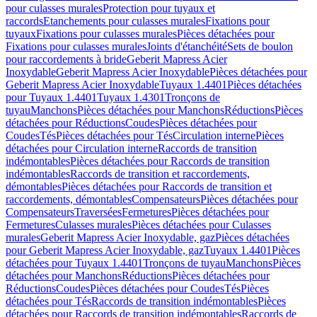
pour culasses murales
Protection pour tuyaux et
raccords
Etanchements pour culasses murales
Fixations pour
tuyaux
Fixations pour culasses murales
Pièces détachées pour
Fixations pour culasses murales
Joints d'étanchéité
Sets de boulon
pour raccordements à bride
Geberit Mapress Acier
Inoxydable
Geberit Mapress Acier Inoxydable
Pièces détachées pour
Geberit Mapress Acier Inoxydable
Tuyaux 1.4401
Pièces détachées
pour Tuyaux 1.4401
Tuyaux 1.4301
Tronçons de
tuyau
Manchons
Pièces détachées pour Manchons
Réductions
Pièces
détachées pour Réductions
Coudes
Pièces détachées pour
Coudes
Tés
Pièces détachées pour Tés
Circulation interne
Pièces
détachées pour Circulation interne
Raccords de transition
indémontables
Pièces détachées pour Raccords de transition
indémontables
Raccords de transition et raccordements,
démontables
Pièces détachées pour Raccords de transition et
raccordements, démontables
Compensateurs
Pièces détachées pour
Compensateurs
Traversées
Fermetures
Pièces détachées pour
Fermetures
Culasses murales
Pièces détachées pour Culasses
murales
Geberit Mapress Acier Inoxydable, gaz
Pièces détachées
pour Geberit Mapress Acier Inoxydable, gaz
Tuyaux 1.4401
Pièces
détachées pour Tuyaux 1.4401
Tronçons de tuyau
Manchons
Pièces
détachées pour Manchons
Réductions
Pièces détachées pour
Réductions
Coudes
Pièces détachées pour Coudes
Tés
Pièces
détachées pour Tés
Raccords de transition indémontables
Pièces
détachées pour Raccords de transition indémontables
Raccords de