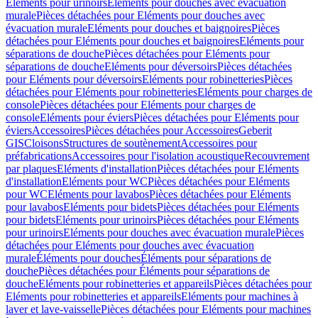
Eléments pour urinoirs
Eléments pour douches avec évacuation
murale
Pièces détachées pour Eléments pour douches avec
évacuation murale
Eléments pour douches et baignoires
Pièces
détachées pour Eléments pour douches et baignoires
Eléments pour
séparations de douche
Pièces détachées pour Eléments pour
séparations de douche
Eléments pour déversoirs
Pièces détachées
pour Eléments pour déversoirs
Eléments pour robinetteries
Pièces
détachées pour Eléments pour robinetteries
Eléments pour charges de
console
Pièces détachées pour Eléments pour charges de
console
Eléments pour éviers
Pièces détachées pour Eléments pour
éviers
Accessoires
Pièces détachées pour Accessoires
Geberit
GIS
Cloisons
Structures de soutènement
Accessoires pour
préfabrications
Accessoires pour l'isolation acoustique
Recouvrement
par plaques
Eléments d'installation
Pièces détachées pour Eléments
d'installation
Eléments pour WC
Pièces détachées pour Eléments
pour WC
Eléments pour lavabos
Pièces détachées pour Eléments
pour lavabos
Eléments pour bidets
Pièces détachées pour Eléments
pour bidets
Eléments pour urinoirs
Pièces détachées pour Eléments
pour urinoirs
Eléments pour douches avec évacuation murale
Pièces
détachées pour Eléments pour douches avec évacuation
murale
Éléments pour douches
Éléments pour séparations de
douche
Pièces détachées pour Éléments pour séparations de
douche
Eléments pour robinetteries et appareils
Pièces détachées pour
Eléments pour robinetteries et appareils
Eléments pour machines à
laver et lave-vaisselle
Pièces détachées pour Eléments pour machines