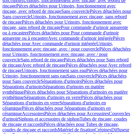
sol
Urinoirs
Urinoirs, fonctionnement avec rinçage, avec rebord de
rinçage
Pièces détachées pour Urinoirs, fonctionnement avec
rinçage, avec rebord de rinçage
Sans couvercle
Pièces détachées pour
Sans couvercle
Urinoirs, fonctionnement avec rinçage, sans rebord
de rinçage
Pièces détachées pour Urinoirs, fonctionnement avec
rinçage, sans rebord de rinçage
Pour commande d'urinoir apparente
ou à encastrer
Pièces détachées pour Pour commande d'urinoir
apparente ou à encastrer
Avec commande d'urinoir intégrée
Pièces
détachées pour Avec commande d'urinoir intégrée
Urinoirs,
fonctionnement avec rinçage, avec / pour couvercle
Pièces détachées
pour Urinoirs, fonctionnement avec rinçage, avec / pour
couvercle
Sans rebord de rinçage
Pièces détachées pour Sans rebord
de rinçage
Avec rebord de rinçage
Pièces détachées pour Avec rebord
de rinçage
Urinoirs, fonctionnement sans eau
Pièces détachées pour
Urinoirs, fonctionnement sans eau
Sans couvercle
Pièces détachées
pour Sans couvercle
Séparations d'urinoirs
Pièces détachées pour
Séparations d'urinoirs
Séparations d'urinoirs en matière
synthétique
Pièces détachées pour Séparations d'urinoirs en matière
synthétique
Séparations d'urinoirs en verre
Pièces détachées pour
Séparations d'urinoirs en verre
Séparations d'urinoirs en
céramique
Pièces détachées pour Séparations d'urinoirs en
céramique
Accessoires
Pièces détachées pour Accessoires
Couvercles
d'urinoir
Siphons et accessoires de siphon
Tubes de rinçage, coudes
de rinçage et raccords
Pièces détachées pour Tubes de rinçage,
coudes de rinçage et raccords
Matériel de fixation
Crépines
Diffuseur