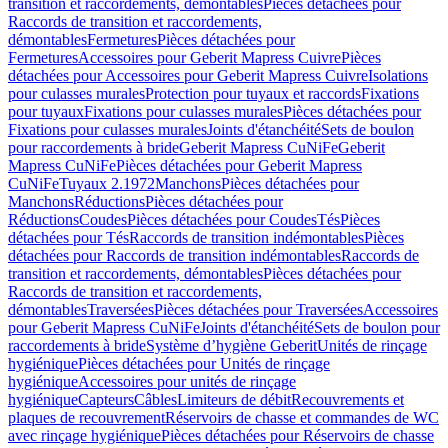
transition et raccordements, démontables
Pièces détachées pour
Raccords de transition et raccordements,
démontables
Fermetures
Pièces détachées pour
Fermetures
Accessoires pour Geberit Mapress Cuivre
Pièces
détachées pour Accessoires pour Geberit Mapress Cuivre
Isolations
pour culasses murales
Protection pour tuyaux et raccords
Fixations
pour tuyaux
Fixations pour culasses murales
Pièces détachées pour
Fixations pour culasses murales
Joints d'étanchéité
Sets de boulon
pour raccordements à bride
Geberit Mapress CuNiFe
Geberit
Mapress CuNiFe
Pièces détachées pour Geberit Mapress
CuNiFe
Tuyaux 2.1972
Manchons
Pièces détachées pour
Manchons
Réductions
Pièces détachées pour
Réductions
Coudes
Pièces détachées pour Coudes
Tés
Pièces
détachées pour Tés
Raccords de transition indémontables
Pièces
détachées pour Raccords de transition indémontables
Raccords de
transition et raccordements, démontables
Pièces détachées pour
Raccords de transition et raccordements,
démontables
Traversées
Pièces détachées pour Traversées
Accessoires
pour Geberit Mapress CuNiFe
Joints d'étanchéité
Sets de boulon pour
raccordements à bride
Système d’hygiène Geberit
Unités de rinçage
hygiénique
Pièces détachées pour Unités de rinçage
hygiénique
Accessoires pour unités de rinçage
hygiénique
Capteurs
Câbles
Limiteurs de débit
Recouvrements et
plaques de recouvrement
Réservoirs de chasse et commandes de WC
avec rinçage hygiénique
Pièces détachées pour Réservoirs de chasse