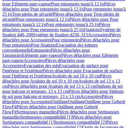
pour Eléments pare-vapeur
Pour entonnoirs jusqu'à 12 l/s
Pièces
détachées pour Pour entonnoirs jusqu'à 12 l/s
Pour entonnoirs jusqu'à
25 l/s
Trop-pleins de sécurité
Pièces détachées pour Trop-pleins de
sécurité
Pour entonnoirs jusqu'à 12 l/s
Pièces détachées pour Pour
entonnoirs jusqu'à 12 l/s
Pour entonnoirs jusqu'à 25 l/s
Pièces
détachées pour Pour entonnoirs jusqu'à 25 l/s
Fixations
Système de
fixation d40–200
Système de fixation d250–315
Accessoires
Pièces
détachées pour Accessoires
Pour entonnoirs
Pièces détachées pour
Pour entonnoirs
Pour fixations
Evacuation des toitures
conventionnelle
Entonnoirs
Pièces détachées pour
Entonnoirs
Eléments pare-vapeur
Pièces détachées pour Eléments
pare-vapeur
Accessoires
Pièces détachées pour
Accessoires
Evacuation des sols
Evacuation de surface pour
l'intérieur et l'extérieur
Pièces détachées pour Evacuation de surface
pour l'intérieur et l'extérieur
Avaloirs de sol 10 x 10 cm
Pièces
détachées pour Avaloirs de sol 10 x 10 cm
Avaloirs de sol 13 x 13
cm
Pièces détachées pour Avaloirs de sol 13 x 13 cm
Siphons de sol
pour balcons et terrasses, 13 x 13 cm
Pièces détachées pour Siphons
de sol pour balcons et terrasses, 13 x 13 cm
Accessoires
Pièces
détachées pour Accessoires
Outillage
Outillage
Outillage pour Geberit
FlowFit
Pièces détachées pour Outillage pour Geberit
FlowFit
Sertisseuses manuelles
Pièces détachées pour Sertisseuses
manuelles
Sertisseuses compatibilité [1]
Pièces détachées pour
Sertisseuses compatibilité [1]
Sertisseuses compatibilité [2]
Pièces
détachées pour Sertisseuses compatibilité [2]
Outils de façonnage de