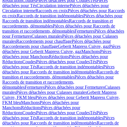
Réductions
Coudes
Pièces détachées pour Coudes
Tés
Pièces
détachées pour Tés
Circulation interne
Pièces détachées pour
Circulation interne
Raccords en croix
Pièces détachées pour Raccords
en croix
Raccords de transition indémontables
Pièces détachées pour
Raccords de transition indémontables
Raccords de transition et
raccordements, démontables
Pièces détachées pour Raccords de
transition et raccordements, démontables
Fermetures
Pièces détachées
pour Fermetures
Culasses murales
Pièces détachées pour Culasses
murales
Raccordements pour chauffage
Pièces détachées pour
Raccordements pour chauffage
Geberit Mapress Cuivre, gaz
Pièces
détachées pour Geberit Mapress Cuivre, gaz
Manchons
Pièces
détachées pour Manchons
Réductions
Pièces détachées pour
Réductions
Coudes
Pièces détachées pour Coudes
Tés
Pièces
détachées pour Tés
Raccords de transition indémontables
Pièces
détachées pour Raccords de transition indémontables
Raccords de
transition et raccordements, démontables
Pièces détachées pour
Raccords de transition et raccordements,
démontables
Fermetures
Pièces détachées pour Fermetures
Culasses
murales
Pièces détachées pour Culasses murales
Geberit Mapress
Cuivre, FKM bleu
Pièces détachées pour Geberit Mapress Cuivre,
FKM bleu
Manchons
Pièces détachées pour
Manchons
Réductions
Pièces détachées pour
Réductions
Coudes
Pièces détachées pour Coudes
Tés
Pièces
détachées pour Tés
Raccords de transition indémontables
Pièces
détachées pour Raccords de transition indémontables
Raccords de