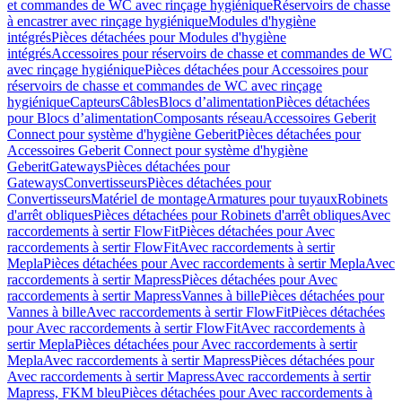
et commandes de WC avec rinçage hygiénique
Réservoirs de chasse
à encastrer avec rinçage hygiénique
Modules d'hygiène
intégrés
Pièces détachées pour Modules d'hygiène
intégrés
Accessoires pour réservoirs de chasse et commandes de WC
avec rinçage hygiénique
Pièces détachées pour Accessoires pour
réservoirs de chasse et commandes de WC avec rinçage
hygiénique
Capteurs
Câbles
Blocs d’alimentation
Pièces détachées
pour Blocs d’alimentation
Composants réseau
Accessoires Geberit
Connect pour système d'hygiène Geberit
Pièces détachées pour
Accessoires Geberit Connect pour système d'hygiène
Geberit
Gateways
Pièces détachées pour
Gateways
Convertisseurs
Pièces détachées pour
Convertisseurs
Matériel de montage
Armatures pour tuyaux
Robinets
d'arrêt obliques
Pièces détachées pour Robinets d'arrêt obliques
Avec
raccordements à sertir FlowFit
Pièces détachées pour Avec
raccordements à sertir FlowFit
Avec raccordements à sertir
Mepla
Pièces détachées pour Avec raccordements à sertir Mepla
Avec
raccordements à sertir Mapress
Pièces détachées pour Avec
raccordements à sertir Mapress
Vannes à bille
Pièces détachées pour
Vannes à bille
Avec raccordements à sertir FlowFit
Pièces détachées
pour Avec raccordements à sertir FlowFit
Avec raccordements à
sertir Mepla
Pièces détachées pour Avec raccordements à sertir
Mepla
Avec raccordements à sertir Mapress
Pièces détachées pour
Avec raccordements à sertir Mapress
Avec raccordements à sertir
Mapress, FKM bleu
Pièces détachées pour Avec raccordements à