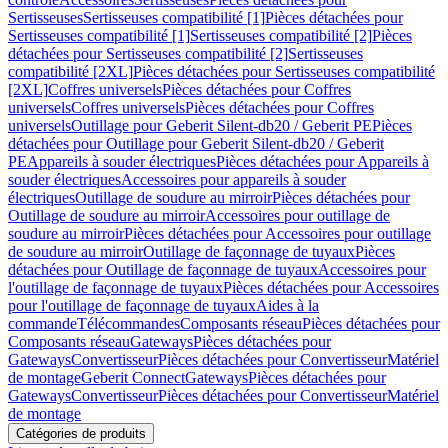
Sertisseuses
Sertisseuses compatibilité [1]
Pièces détachées pour
Sertisseuses compatibilité [1]
Sertisseuses compatibilité [2]
Pièces
détachées pour Sertisseuses compatibilité [2]
Sertisseuses
compatibilité [2XL]
Pièces détachées pour Sertisseuses compatibilité
[2XL]
Coffres universels
Pièces détachées pour Coffres
universels
Coffres universels
Pièces détachées pour Coffres
universels
Outillage pour Geberit Silent-db20 / Geberit PE
Pièces
détachées pour Outillage pour Geberit Silent-db20 / Geberit
PE
Appareils à souder électriques
Pièces détachées pour Appareils à
souder électriques
Accessoires pour appareils à souder
électriques
Outillage de soudure au mirroir
Pièces détachées pour
Outillage de soudure au mirroir
Accessoires pour outillage de
soudure au mirroir
Pièces détachées pour Accessoires pour outillage
de soudure au mirroir
Outillage de façonnage de tuyaux
Pièces
détachées pour Outillage de façonnage de tuyaux
Accessoires pour
l'outillage de façonnage de tuyaux
Pièces détachées pour Accessoires
pour l'outillage de façonnage de tuyaux
Aides à la
commande
Télécommandes
Composants réseau
Pièces détachées pour
Composants réseau
Gateways
Pièces détachées pour
Gateways
Convertisseur
Pièces détachées pour Convertisseur
Matériel
de montage
Geberit Connect
Gateways
Pièces détachées pour
Gateways
Convertisseur
Pièces détachées pour Convertisseur
Matériel
de montage
Catégories de produits