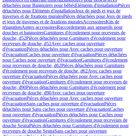
détachées pour Baignoires pour bébés
Eléments d'installation
Pièces
détachées pour Eléments d'installation
Jeux de pieds et jeux de
traverses et de fixations murales
Pièces détachées pour Jeux de pieds
et jeux de traverses et de fixations murales
Accessoires
Kits de
réparation
Autres accessoires
Raccordements aux appareils pour
douches et baignoires
Garnitures d'écoulement pour receveurs de
douche, d52
Pièces détachées pour Garnitures d'écoulement pour
receveurs de douche, d52
Avec caches pour ouverture
d'évacuation
Pièces détachées pour Avec caches pour ouverture
d'évacuation
Caches pour ouverture d'évacuation
Pièces détachées
pour Caches pour ouverture d'évacuation
Garnitures d'écoulement
pour receveurs de douche, d62
Pièces détachées pour Garnitures
d'écoulement pour receveurs de douche, d62
Avec caches pour
ouverture d'évacuation
Pièces détachées pour Avec caches pour
ouverture d'évacuation
Garnitures d'écoulement pour receveurs de
douche, d90
Pièces détachées pour Garnitures d'écoulement pour
receveurs de douche, d90
Avec caches pour ouverture
d'évacuation
Pièces détachées pour Avec caches pour ouverture
d'évacuation
Sans caches pour ouverture d'évacuation
Pièces
détachées pour Sans caches pour ouverture d'évacuation
Caches
pour ouverture d'évacuation
Pièces détachées pour Caches pour
ouverture d'évacuation
Garnitures d'écoulement pour receveurs de
douche Sestra
Pièces détachées pour Garnitures d'écoulement pour
receveurs de douche Sestra
Sans caches pour ouverture