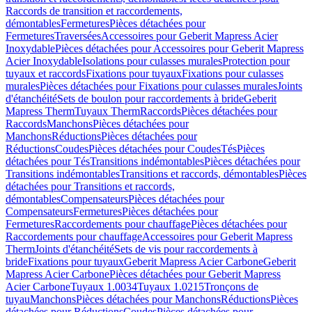
Raccords de transition et raccordements,
démontables
Fermetures
Pièces détachées pour
Fermetures
Traversées
Accessoires pour Geberit Mapress Acier
Inoxydable
Pièces détachées pour Accessoires pour Geberit Mapress
Acier Inoxydable
Isolations pour culasses murales
Protection pour
tuyaux et raccords
Fixations pour tuyaux
Fixations pour culasses
murales
Pièces détachées pour Fixations pour culasses murales
Joints
d'étanchéité
Sets de boulon pour raccordements à bride
Geberit
Mapress Therm
Tuyaux Therm
Raccords
Pièces détachées pour
Raccords
Manchons
Pièces détachées pour
Manchons
Réductions
Pièces détachées pour
Réductions
Coudes
Pièces détachées pour Coudes
Tés
Pièces
détachées pour Tés
Transitions indémontables
Pièces détachées pour
Transitions indémontables
Transitions et raccords, démontables
Pièces
détachées pour Transitions et raccords,
démontables
Compensateurs
Pièces détachées pour
Compensateurs
Fermetures
Pièces détachées pour
Fermetures
Raccordements pour chauffage
Pièces détachées pour
Raccordements pour chauffage
Accessoires pour Geberit Mapress
Therm
Joints d'étanchéité
Sets de vis pour raccordements à
bride
Fixations pour tuyaux
Geberit Mapress Acier Carbone
Geberit
Mapress Acier Carbone
Pièces détachées pour Geberit Mapress
Acier Carbone
Tuyaux 1.0034
Tuyaux 1.0215
Tronçons de
tuyau
Manchons
Pièces détachées pour Manchons
Réductions
Pièces
détachées pour Réductions
Coudes
Pièces détachées pour