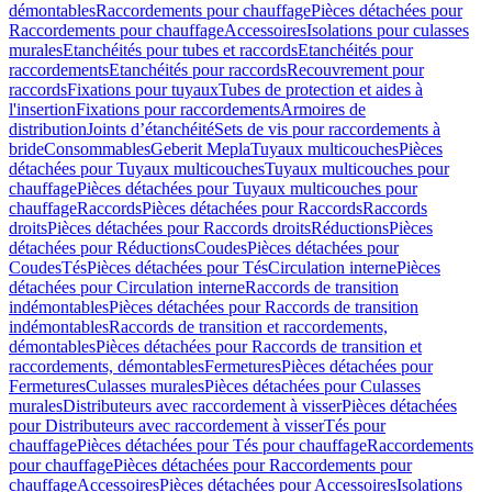
démontables
Raccordements pour chauffage
Pièces détachées pour
Raccordements pour chauffage
Accessoires
Isolations pour culasses
murales
Etanchéités pour tubes et raccords
Etanchéités pour
raccordements
Etanchéités pour raccords
Recouvrement pour
raccords
Fixations pour tuyaux
Tubes de protection et aides à
l'insertion
Fixations pour raccordements
Armoires de
distribution
Joints d’étanchéité
Sets de vis pour raccordements à
bride
Consommables
Geberit Mepla
Tuyaux multicouches
Pièces
détachées pour Tuyaux multicouches
Tuyaux multicouches pour
chauffage
Pièces détachées pour Tuyaux multicouches pour
chauffage
Raccords
Pièces détachées pour Raccords
Raccords
droits
Pièces détachées pour Raccords droits
Réductions
Pièces
détachées pour Réductions
Coudes
Pièces détachées pour
Coudes
Tés
Pièces détachées pour Tés
Circulation interne
Pièces
détachées pour Circulation interne
Raccords de transition
indémontables
Pièces détachées pour Raccords de transition
indémontables
Raccords de transition et raccordements,
démontables
Pièces détachées pour Raccords de transition et
raccordements, démontables
Fermetures
Pièces détachées pour
Fermetures
Culasses murales
Pièces détachées pour Culasses
murales
Distributeurs avec raccordement à visser
Pièces détachées
pour Distributeurs avec raccordement à visser
Tés pour
chauffage
Pièces détachées pour Tés pour chauffage
Raccordements
pour chauffage
Pièces détachées pour Raccordements pour
chauffage
Accessoires
Pièces détachées pour Accessoires
Isolations