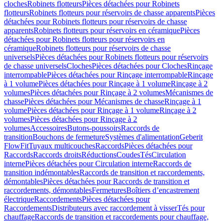
cloches
Robinets flotteurs
Pièces détachées pour Robinets
flotteurs
Robinets flotteurs pour réservoirs de chasse apparents
Pièces
détachées pour Robinets flotteurs pour réservoirs de chasse
apparents
Robinets flotteurs pour réservoirs en céramique
Pièces
détachées pour Robinets flotteurs pour réservoirs en
céramique
Robinets flotteurs pour réservoirs de chasse
universels
Pièces détachées pour Robinets flotteurs pour réservoirs
de chasse universels
Cloches
Pièces détachées pour Cloches
Rinçage
interrompable
Pièces détachées pour Rinçage interrompable
Rinçage
à 1 volume
Pièces détachées pour Rinçage à 1 volume
Rinçage à 2
volumes
Pièces détachées pour Rinçage à 2 volumes
Mécanismes de
chasse
Pièces détachées pour Mécanismes de chasse
Rinçage à 1
volume
Pièces détachées pour Rinçage à 1 volume
Rinçage à 2
volumes
Pièces détachées pour Rinçage à 2
volumes
Accessoires
Butons-poussoirs
Raccords de
transition
Bouchons de fermeture
Systèmes d'alimentation
Geberit
FlowFit
Tuyaux multicouches
Raccords
Pièces détachées pour
Raccords
Raccords droits
Réductions
Coudes
Tés
Circulation
interne
Pièces détachées pour Circulation interne
Raccords de
transition indémontables
Raccords de transition et raccordements,
démontables
Pièces détachées pour Raccords de transition et
raccordements, démontables
Fermetures
Boîtiers d’encastrement
électrique
Raccordements
Pièces détachées pour
Raccordements
Distributeurs avec raccordement à visser
Tés pour
chauffage
Raccords de transition et raccordements pour chauffage,