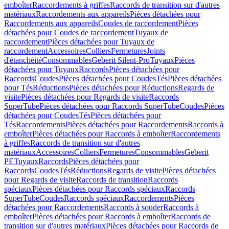
emboîter
Raccordements à griffes
Raccords de transition sur d'autres
matériaux
Raccordements aux appareils
Pièces détachées pour
Raccordements aux appareils
Coudes de raccordement
Pièces
détachées pour Coudes de raccordement
Tuyaux de
raccordement
Pièces détachées pour Tuyaux de
raccordement
Accessoires
Colliers
Fermetures
Joints
d'étanchéité
Consommables
Geberit Silent-Pro
Tuyaux
Pièces
détachées pour Tuyaux
Raccords
Pièces détachées pour
Raccords
Coudes
Pièces détachées pour Coudes
Tés
Pièces détachées
pour Tés
Réductions
Pièces détachées pour Réductions
Regards de
visite
Pièces détachées pour Regards de visite
Raccords
SuperTube
Pièces détachées pour Raccords SuperTube
Coudes
Pièces
détachées pour Coudes
Tés
Pièces détachées pour
Tés
Raccordements
Pièces détachées pour Raccordements
Raccords à
emboîter
Pièces détachées pour Raccords à emboîter
Raccordements
à griffes
Raccords de transition sur d'autres
matériaux
Accessoires
Colliers
Fermetures
Consommables
Geberit
PE
Tuyaux
Raccords
Pièces détachées pour
Raccords
Coudes
Tés
Réductions
Regards de visite
Pièces détachées
pour Regards de visite
Raccords de transition
Raccords
spéciaux
Pièces détachées pour Raccords spéciaux
Raccords
SuperTube
Coudes
Raccords spéciaux
Raccordements
Pièces
détachées pour Raccordements
Raccords à souder
Raccords à
emboîter
Pièces détachées pour Raccords à emboîter
Raccords de
transition sur d'autres matériaux
Pièces détachées pour Raccords de