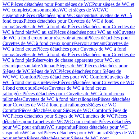
WC
Pièces détachées pour Pour sièges de WC
Pour sièges de WC et
WC complets
Consommables
WC et sièges de WC
WC
suspendus
Pièces détachées pour WC suspendus
Cuvettes de WC à
fond creux
Pièces détachées pour Cuvettes de WC à fond
creux
Cuvettes de WC à fond plat
Pièces détachées pour Cuvettes de
WC à fond plat
WC au sol
Pièces détachées pour WC au sol
Cuvettes
de WC à fond creux pour réservoir attenant
Pièces détachées pour
Cuvettes de WC à fond creux pour réservoir attenant
Cuvettes de
WC à fond creux
Pièces détachées pour Cuvettes de WC à fond
creux
Cuvettes de WC à fond plat
Pièces détachées pour Cuvettes de
WC à fond plat
Réservoirs de chasse apparents pour WC, en
céramique sanitaire
Attenant
Sièges de WC
Pièces détachées pour
Sièges de WC
Sièges de WC
Pièces détachées pour Sièges de
WC
WC Comfort
Pièces détachées pour WC Comfort
Cuvettes de
WC à fond creux surélevées
Pièces détachées pour Cuvettes de WC
à fond creux surélevées
Cuvettes de WC à fond creux
rallongées
Pièces détachées pour Cuvettes de WC à fond creux
rallongées
Cuvettes de WC à fond plat rallongées
Pièces détachées
pour Cuvettes de WC à fond plat rallongées
Sièges de WC
Comfort
Pièces détachées pour Sièges de WC Comfort
Sièges de
WC
Pièces détachées pour Sièges de WC
Lunettes de WC
Pièces
détachées pour Lunettes de WC
WC pour enfants
Pièces détachées
pour WC pour enfants
WC suspendus
Pièces détachées pour WC
suspendus
WC au sol
Pièces détachées pour WC au sol
Sièges de WC
pour enfants
Pièces détachées pour Sièges de WC pour