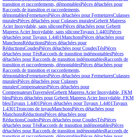
transition et raccordements, démontables
Pièces détachées pour
Raccords de transition et raccordements,
démontables
Fermetures
Pièces détachées pour Fermetures
Culasses
murales
Pièces détachées pour Culasses murales
Geberit Mapress
Acier Inoxydable, sans silicone
Pièces détachées pour Geberit
Mapress Acier Inoxydable, sans silicone
Tuyaux 1.4401
Pièces
détachées pour Tuyaux 1.4401
Manchons
Pièces détachées pour
Manchons
Réductions
Pièces détachées pour
Réductions
Coudes
Pièces détachées pour Coudes
Tés
Pièces
détachées pour Tés
Raccords de transition indémontables
Pièces
détachées pour Raccords de transition indémontables
Raccords de
transition et raccordements, démontables
Pièces détachées pour
Raccords de transition et raccordements,
démontables
Fermetures
Pièces détachées pour Fermetures
Culasses
murales
Pièces détachées pour Culasses
murales
Compensateurs
Pièces détachées pour
Compensateurs
Traversées
Geberit Mapress Acier Inoxydable, FKM
bleu
Pièces détachées pour Geberit Mapress Acier Inoxydable, FKM
bleu
Tuyaux 1.4401
Pièces détachées pour Tuyaux 1.4401
Tuyaux
1.4301
Tronçons de tuyau
Manchons
Pièces détachées pour
Manchons
Réductions
Pièces détachées pour
Réductions
Coudes
Pièces détachées pour Coudes
Tés
Pièces
détachées pour Tés
Raccords de transition indémontables
Pièces
détachées pour Raccords de transition indémontables
Raccords de
transition et raccordements, démontables
Pièces détachées pour