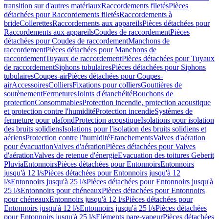
transition sur d'autres matériaux
Raccordements filetés
Pièces
détachées pour Raccordements filetés
Raccordements à
bride
Collerettes
Raccordements aux appareils
Pièces détachées pour
Raccordements aux appareils
Coudes de raccordement
Pièces
détachées pour Coudes de raccordement
Manchons de
raccordement
Pièces détachées pour Manchons de
raccordement
Tuyaux de raccordement
Pièces détachées pour Tuyaux
de raccordement
Siphons tubulaires
Pièces détachées pour Siphons
tubulaires
Coupes-air
Pièces détachées pour Coupes-
air
Accessoires
Colliers
Fixations pour colliers
Gouttières de
soutènement
Fermetures
Joints d'étanchéité
Bouchons de
protection
Consommables
Protection incendie, protection acoustique
et protection contre l'humidité
Protection incendie
Systèmes de
fermeture pour plafond
Protection acoustique
Isolations pour isolation
des bruits solidiens
Isolations pour l'isolation des bruits solidiens et
aériens
Protection contre l'humidité
Etanchements
Valves d'aération
pour évacuation
Valves d'aération
Pièces détachées pour Valves
d'aération
Valves de retenue d'énergie
Evacuation des toitures Geberit
Pluvia
Entonnoirs
Pièces détachées pour Entonnoirs
Entonnoirs
jusqu'à 12 l/s
Pièces détachées pour Entonnoirs jusqu'à 12
l/s
Entonnoirs jusqu'à 25 l/s
Pièces détachées pour Entonnoirs jusqu'à
25 l/s
Entonnoirs pour chéneaux
Pièces détachées pour Entonnoirs
pour chéneaux
Entonnoirs jusqu'à 12 l/s
Pièces détachées pour
Entonnoirs jusqu'à 12 l/s
Entonnoirs jusqu'à 25 l/s
Pièces détachées
pour Entonnoirs jusqu'à 25 l/s
Eléments pare-vapeur
Pièces détachées