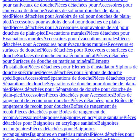
pour caniveaux de douche
Pièces détachées pour Accessoires pour
caniveaux de douche
Avaloirs de sol pour douches de plain-
pied
Pièces détachées pour Avaloirs de sol pour douches de plain-
pied
Accessoires pour avaloirs de sol pour douches de plain-
pied
Pièces détachées pour Accessoires pour avaloirs de sol pour
douches de plain-pied
Evacuations murales
Pièces détachées pour
Evacuations murales
Accessoires pour évacuations murales
Pièces
détachées pour Accessoires pour évacuations murales
Receveurs et
surfaces de douche
Pièces détachées pour Receveurs et surfaces de
douche
Surfaces de douche en matériau minéral
Pièces détachées
pour Surfaces de douche en matériau minéral
Eléments
d'installation
Pièces détachées pour Eléments d'installation
Siphons de
douche spécifiques
Pièces détachées pour Siphons de douche
spécifiques
Accessoires
Séparations de douche
Pièces détachées pour
Séparations de douche
Séparations de douche pour douche de plain-
pied
Pièces détachées pour Séparations de douche pour douche de
plain-pied
Accessoires
Pièces détachées pour Accessoires
Boîtes de
rangement de recoin pour douches
Pièces détachées pour Boîtes de
rangement de recoin pour douches
Boîtes de rangement de
recoin
Pièces détachées pour Boîtes de rangement de
recoin
Accessoires
Baignoires
Baignoires en acrylique sanitaire
Pièces
détachées pour Baignoires en acrylique sanitaire
Baignoires
rectangulaires
Pièces détachées pour Baignoires
rectangulaires
Baignoires en matériau minéral
Pièces détachées pour
Baignoires en matériau minéral
Baignoires pour bébés
Pièces