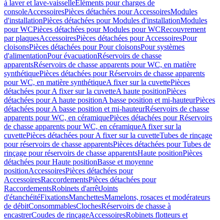
à laver et lave-vaisselle
Eléments pour charges de
console
Accessoires
Pièces détachées pour Accessoires
Modules
d'installation
Pièces détachées pour Modules d'installation
Modules
pour WC
Pièces détachées pour Modules pour WC
Recouvrement
par plaques
Accessoires
Pièces détachées pour Accessoires
Pour
cloisons
Pièces détachées pour Pour cloisons
Pour systèmes
d'alimentation
Pour évacuation
Réservoirs de chasse
apparents
Réservoirs de chasse apparents pour WC, en matière
synthétique
Pièces détachées pour Réservoirs de chasse apparents
pour WC, en matière synthétique
A fixer sur la cuvette
Pièces
détachées pour A fixer sur la cuvette
A haute position
Pièces
détachées pour A haute position
A basse position et mi-hauteur
Pièces
détachées pour A basse position et mi-hauteur
Réservoirs de chasse
apparents pour WC, en céramique
Pièces détachées pour Réservoirs
de chasse apparents pour WC, en céramique
A fixer sur la
cuvette
Pièces détachées pour A fixer sur la cuvette
Tubes de rinçage
pour réservoirs de chasse apparents
Pièces détachées pour Tubes de
rinçage pour réservoirs de chasse apparents
Haute position
Pièces
détachées pour Haute position
Basse et moyenne
position
Accessoires
Pièces détachées pour
Accessoires
Raccordements
Pièces détachées pour
Raccordements
Robinets d'arrêt
Joints
d'étanchéité
Fixations
Manchettes
Mamelons, rosaces et modérateurs
de débit
Consommables
Cloches
Réservoirs de chasse à
encastrer
Coudes de rinçage
Accessoires
Robinets flotteurs et