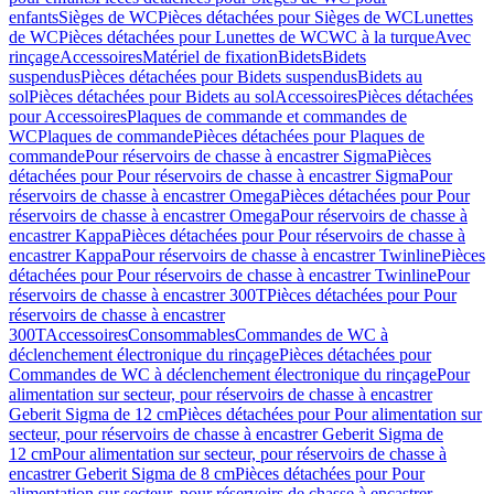
enfants
Sièges de WC
Pièces détachées pour Sièges de WC
Lunettes
de WC
Pièces détachées pour Lunettes de WC
WC à la turque
Avec
rinçage
Accessoires
Matériel de fixation
Bidets
Bidets
suspendus
Pièces détachées pour Bidets suspendus
Bidets au
sol
Pièces détachées pour Bidets au sol
Accessoires
Pièces détachées
pour Accessoires
Plaques de commande et commandes de
WC
Plaques de commande
Pièces détachées pour Plaques de
commande
Pour réservoirs de chasse à encastrer Sigma
Pièces
détachées pour Pour réservoirs de chasse à encastrer Sigma
Pour
réservoirs de chasse à encastrer Omega
Pièces détachées pour Pour
réservoirs de chasse à encastrer Omega
Pour réservoirs de chasse à
encastrer Kappa
Pièces détachées pour Pour réservoirs de chasse à
encastrer Kappa
Pour réservoirs de chasse à encastrer Twinline
Pièces
détachées pour Pour réservoirs de chasse à encastrer Twinline
Pour
réservoirs de chasse à encastrer 300T
Pièces détachées pour Pour
réservoirs de chasse à encastrer
300T
Accessoires
Consommables
Commandes de WC à
déclenchement électronique du rinçage
Pièces détachées pour
Commandes de WC à déclenchement électronique du rinçage
Pour
alimentation sur secteur, pour réservoirs de chasse à encastrer
Geberit Sigma de 12 cm
Pièces détachées pour Pour alimentation sur
secteur, pour réservoirs de chasse à encastrer Geberit Sigma de
12 cm
Pour alimentation sur secteur, pour réservoirs de chasse à
encastrer Geberit Sigma de 8 cm
Pièces détachées pour Pour
alimentation sur secteur, pour réservoirs de chasse à encastrer