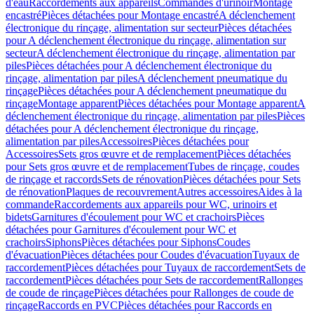
d'eau
Raccordements aux appareils
Commandes d'urinoir
Montage
encastré
Pièces détachées pour Montage encastré
A déclenchement
électronique du rinçage, alimentation sur secteur
Pièces détachées
pour A déclenchement électronique du rinçage, alimentation sur
secteur
A déclenchement électronique du rinçage, alimentation par
piles
Pièces détachées pour A déclenchement électronique du
rinçage, alimentation par piles
A déclenchement pneumatique du
rinçage
Pièces détachées pour A déclenchement pneumatique du
rinçage
Montage apparent
Pièces détachées pour Montage apparent
A
déclenchement électronique du rinçage, alimentation par piles
Pièces
détachées pour A déclenchement électronique du rinçage,
alimentation par piles
Accessoires
Pièces détachées pour
Accessoires
Sets gros œuvre et de remplacement
Pièces détachées
pour Sets gros œuvre et de remplacement
Tubes de rinçage, coudes
de rinçage et raccords
Sets de rénovation
Pièces détachées pour Sets
de rénovation
Plaques de recouvrement
Autres accessoires
Aides à la
commande
Raccordements aux appareils pour WC, urinoirs et
bidets
Garnitures d'écoulement pour WC et crachoirs
Pièces
détachées pour Garnitures d'écoulement pour WC et
crachoirs
Siphons
Pièces détachées pour Siphons
Coudes
d'évacuation
Pièces détachées pour Coudes d'évacuation
Tuyaux de
raccordement
Pièces détachées pour Tuyaux de raccordement
Sets de
raccordement
Pièces détachées pour Sets de raccordement
Rallonges
de coude de rinçage
Pièces détachées pour Rallonges de coude de
rinçage
Raccords en PVC
Pièces détachées pour Raccords en