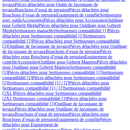
tuyaux
Pièces détachées pour Outils de façonnage de
tuyaux
Bouchons d’essai de pression
Pièces détachées pour
Bouchons d’essai de pression
Equipement de contrôle
Sertisseuses
avec outils
Accessoires
Pièces détachées pour Accessoires
Outillage
pour Geberit Mepla
Pièces détachées pour Outillage pour Geberit
Mepla
Sertisseuses manuelles
Sertisseuses compatibilité [1]
Pièces
détachées pour Sertisseuses compatibilité [1]
Sertisseuses
compatibilité [2]
Pièces détachées pour Sertisseuses compatibilité
[2]
Outillage de façonnage de tuyaux
Pièces détachées pour Outillage
de façonnage de tuyaux
Bouchons d’essai de pression
Pièces
détachées pour Bouchons d’essai de pression
Equipement de
contrôle
Accessoires
Outillage pour Geberit Mapress
Pièces détachées
pour Outillage pour Geberit Mapress
Sertisseuses compatibilité
[1]
Pièces détachées pour Sertisseuses compatibilité [1]
Sertisseuses
compatibilité [2]
Pièces détachées pour Sertisseuses compatibilité
[2]
Sertisseuses compatibilité [1] / [2]
Pièces détachées pour
Sertisseuses compatibilité [1] / [2]
Sertisseuses compatibilité
[2XL]
Pièces détachées pour Sertisseuses compatibilité
[2XL]
Sertisseuses compatibilité [3]
Pièces détachées pour
Sertisseuses compatibilité [3]
Outillage de façonnage de
tuyaux
Pièces détachées pour Outillage de façonnage de
tuyaux
Bouchons d’essai de pression
Pièces détachées pour
Bouchons d’essai de pression
Equipement de contrôle
Pièces
détachées pour Equipement de
contrôle
Accessoires
Sertisseuses
Pièces détachées pour