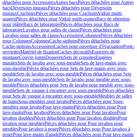
détachées pour Accessoires
Autres bacs
Pièces détachées pour Autres
bacs
Déversoirs muraux
Pièces détachées pour Déversoirs
muraux
Crachoirs
Pièces détachées pour Crachoirs
Vidoir multi-
usages
Pièces détachées pour Vidoir multi-usages
Bacs de rétention
pour plâtre
Bacs de laboratoire
Pièces détachées pour Bacs de
laboratoire
Lavabos pour salles de classe
Pièces détachées pour
Lavabos pour salles de classe
Accessoires
Colonnes
Pièces détachées
pour Colonnes
Colonnes
Cache-siphons
Pièces détachées pour
Cache-siphons
Accessoires
Caches pour ouverture d'évacuation
Porte-
serviettes
Matériel de fixation
Caches décoratifs
Equerres de
montage
Couvre-joints
Dosserets
Sets de consoles
Etagères
murales
Sets de lavabo avec sous-meuble
Sets de lave-mains avec
sous-meuble
Pièces détachées pour Sets de lave-mains avec sous-
meuble
Sets de lavabo avec sous-meuble
Pièces détachées pour Sets
de lavabo avec sous-meuble
Sets de lavabo pour meuble avec sous-
meuble
Pièces détachées pour Sets de lavabo pour meuble avec sous-
meuble
Sets de vasque à encastrer avec sous-meuble
Pièces détachées
pour Sets de vasque à encastrer avec sous-meuble
Meubles de salles
de bains
Sous-meubles pour lavabo
Pièces détachées pour Sous-
meubles pour lavabo
Pour lave-mains
Pièces détachées pour Pour
lave-mains
Pour lavabos
Pièces détachées pour Pour lavabos
Pour
lavabos doubles
Pièces détachées pour Pour lavabos doubles
Pour
lavabos pour meubles
Pièces détachées pour Pour lavabos pour
meubles
Pour lavabos à poser
Pièces détachées pour Pour lavabos à
poser
Pour lave-mains d'angle
Pièces détachées pour Pour lave-mains