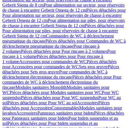
Geberit Sigma de 8 cm
Pour alimentation sur secteur, pour réservoirs
de chasse à encastrer Geberit Omega de 12 cm
Pièces détachées pour
Pour alimentation sur secteur, pour réservoirs de chasse à encastrer
Geberit Omega de 12 cm
Pour alimentation par piles, pour réservoirs
de chasse à encastrer Geberit Sigma de 12 cm
Pièces détachées pour
Pour alimentation par piles, pour réservoirs de chasse à encastrer
Geberit Sigma de 12 cm
Commandes de WC à déclenchement
pneumatique du rinçage
Pièces détachées pour Commandes de WC à
déclenchement pneumatique du rinçage
Pour rinçage à
2 volumes
Pièces détachées pour Pour rinçage à 2 volumes
Pour
rinçage à 1 volume
Pièces détachées pour Pour rinçage à
1 volume
Accessoires pour commandes de WC
Pièces détachées
pour Accessoires pour commandes de WC
Sets gros œuvre
Pièces
détachées pour Sets gros œuvre
Pour commandes de WC à
déclenchement électronique du rinçage
Pièces détachées pour Pour
commandes de WC à déclenchement électronique du
rinçage
Modules sanitaires Monolith
Modules sanitaires pour
WC
Pièces détachées pour Modules sanitaires pour WC
Pour WC
suspendus
Pièces détachées pour Pour WC suspendus
Pour WC au
sol
Pièces détachées pour Pour WC au sol
Accessoires
Pièces
détachées pour Accessoires
Consommables
Modules sanitaires pour
lavabos
Accessoires
Panneaux sanitaires pour bidets
Pièces détachées
pour Panneaux sanitaires pour bidets
Pour bidets suspendus et au
sol
Pièces détachées pour Pour bidets suspendus et au