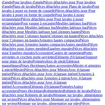
d'angle
Pour lavabos d'angle
Pièces détachées pour Pour lavabos
d'angle
Plans de lavabo
Pièces détachées pour Plans de lavabo
Pour
lavabo à poser en forme de coupelle
Pièces détachées pour Pour
lavabo à poser en forme de coupelle
Pour lavabo à poser
rectangulaire
Pièces détachées pour Pour lavabo à poser
rectangulaire
Pour vasque à encastrer
Meubles latéraux bas
Pièces
détachées pour Meubles latéraux bas
Meubles latéraux bas
Pièces
détachées pour Meubles latéraux bas
Colonnes hautes
Pièces
détachées pour Colonnes hautes
Colonnes mi-hautes
Pièces détachées
pour Colonnes mi-hautes
Armoires hautes compactes
Pièces
détachées pour Armoires hautes compactes
Autres meubles
Pièces
détachées pour Autres meubles
Etagères murales
Pièces détachées
pour Etagères murales
Accessoires
Casiers de rangement
Porte-
serviettes et crochets porte-serviettes
Eléments d'éclairage
Support
pour plans de lavabo
Poignées
Jeux de pieds
Tableaux
magnétiques
Prises électriques
Autres accessoires
Miroirs et armoires
à miroir
Miroirs
Pièces détachées pour Miroirs
Avec éclairage
intégré
Pièces détachées pour Avec éclairage intégré
Armoires à
miroir
Pièces détachées pour Armoires à miroir
Avec éclairage
intégré
Pièces détachées pour Avec éclairage
intégré
Accessoires
Eléments d'éclairage
Poignées
Autres
accessoires
Prises électriques
Robinetteries
Robinets de lavabo
Pièces
détachées pour Robinets de lavabo
Montage sur lavabo, alimentation
sur secteur
Pièces détachées pour Montage sur lavabo, alimentation
sur secteur
Montage sur lavabo, alimentation par piles
Pièces