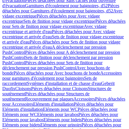
d'évacuation
Pièces détachées pour Sans caches pour ouverture
d'évacuation
Garnitures d'écoulement pour baignoires, d52
Pièces
détachées pour Garnitures d'écoulement pour baignoires, d52
Avec
vidage excentrique
Pièces détachées pour Avec vidage
excentrique
Sets de finition pour vidage excentrique
Pièces détachées
pour Sets de finition pour vidage excentrique
Avec vidage
excentrique et arrivée d'eau
Pièces détachées pour Avec vidage
excentrique et arrivée d'eau
Sets de finition pour vidage excentrique
et arrivée d'eau
Pièces détachées pour Sets de finition pour vidage
excentrique et arrivée d'eau
A déclenchement par pression
PushControl
Pièces détachées pour A déclenchement par pression
PushControl
Sets de finition pour déclenchement par pression
PushControl
Pièces détachées pour Sets de finition pour
déclenchement par pression PushControl
Avec bouchons de
bonde
Pièces détachées pour Avec bouchons de bonde
Accessoires
pour garnitures d'écoulement pour baignoires
Sets de
raccordement
Systèmes d'installation et de chasse d'eau
Geberit
Duofix
Cloisons
Pièces détachées pour Cloisons
Structures de
soutènement
Pièces détachées pour Structures de
soutènement
Recouvrement par plaques
Accessoires
Pièces détachées
pour Accessoires
Eléments d'installation
Pièces détachées pour
Eléments d'installation
Eléments pour WC
Pièces détachées pour
Eléments pour WC
Eléments pour lavabos
Pièces détachées pour
Eléments pour lavabos
Eléments pour bidets
Pièces détachées pour
Eléments pour bidets
Eléments pour urinoirs
Pièces détachées pour