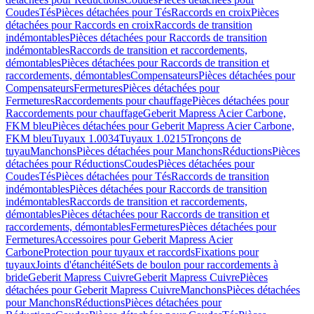
Coudes
Tés
Pièces détachées pour Tés
Raccords en croix
Pièces
détachées pour Raccords en croix
Raccords de transition
indémontables
Pièces détachées pour Raccords de transition
indémontables
Raccords de transition et raccordements,
démontables
Pièces détachées pour Raccords de transition et
raccordements, démontables
Compensateurs
Pièces détachées pour
Compensateurs
Fermetures
Pièces détachées pour
Fermetures
Raccordements pour chauffage
Pièces détachées pour
Raccordements pour chauffage
Geberit Mapress Acier Carbone,
FKM bleu
Pièces détachées pour Geberit Mapress Acier Carbone,
FKM bleu
Tuyaux 1.0034
Tuyaux 1.0215
Tronçons de
tuyau
Manchons
Pièces détachées pour Manchons
Réductions
Pièces
détachées pour Réductions
Coudes
Pièces détachées pour
Coudes
Tés
Pièces détachées pour Tés
Raccords de transition
indémontables
Pièces détachées pour Raccords de transition
indémontables
Raccords de transition et raccordements,
démontables
Pièces détachées pour Raccords de transition et
raccordements, démontables
Fermetures
Pièces détachées pour
Fermetures
Accessoires pour Geberit Mapress Acier
Carbone
Protection pour tuyaux et raccords
Fixations pour
tuyaux
Joints d'étanchéité
Sets de boulon pour raccordements à
bride
Geberit Mapress Cuivre
Geberit Mapress Cuivre
Pièces
détachées pour Geberit Mapress Cuivre
Manchons
Pièces détachées
pour Manchons
Réductions
Pièces détachées pour