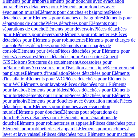
Eléments pour urinoirs
Eléments pour douches avec évacuation
murale
Pièces détachées pour Eléments pour douches avec
évacuation murale
Eléments pour douches et baignoires
Pièces
détachées pour Eléments pour douches et baignoires
Eléments pour
séparations de douche
Pièces détachées pour Eléments pour
séparations de douche
Eléments pour déversoirs
Pièces détachées
pour Eléments pour déversoirs
Eléments pour robinetteries
Pièces
détachées pour Eléments pour robinetteries
Eléments pour charges de
console
Pièces détachées pour Eléments pour charges de
console
Eléments pour éviers
Pièces détachées pour Eléments pour
éviers
Accessoires
Pièces détachées pour Accessoires
Geberit
GIS
Cloisons
Structures de soutènement
Accessoires pour
préfabrications
Accessoires pour l'isolation acoustique
Recouvrement
par plaques
Eléments d'installation
Pièces détachées pour Eléments
d'installation
Eléments pour WC
Pièces détachées pour Eléments
pour WC
Eléments pour lavabos
Pièces détachées pour Eléments
pour lavabos
Eléments pour bidets
Pièces détachées pour Eléments
pour bidets
Eléments pour urinoirs
Pièces détachées pour Eléments
pour urinoirs
Eléments pour douches avec évacuation murale
Pièces
détachées pour Eléments pour douches avec évacuation
murale
Éléments pour douches
Éléments pour séparations de
douche
Pièces détachées pour Éléments pour séparations de
douche
Eléments pour robinetteries et appareils
Pièces détachées pour
Eléments pour robinetteries et appareils
Eléments pour machines à
laver et lave-vaisselle
Pièces détachées pour Eléments pour machines