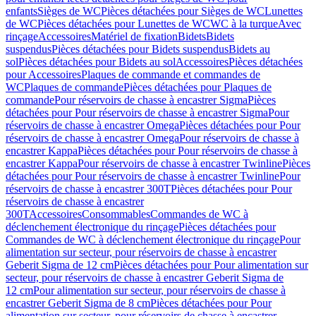
enfants
Sièges de WC
Pièces détachées pour Sièges de WC
Lunettes
de WC
Pièces détachées pour Lunettes de WC
WC à la turque
Avec
rinçage
Accessoires
Matériel de fixation
Bidets
Bidets
suspendus
Pièces détachées pour Bidets suspendus
Bidets au
sol
Pièces détachées pour Bidets au sol
Accessoires
Pièces détachées
pour Accessoires
Plaques de commande et commandes de
WC
Plaques de commande
Pièces détachées pour Plaques de
commande
Pour réservoirs de chasse à encastrer Sigma
Pièces
détachées pour Pour réservoirs de chasse à encastrer Sigma
Pour
réservoirs de chasse à encastrer Omega
Pièces détachées pour Pour
réservoirs de chasse à encastrer Omega
Pour réservoirs de chasse à
encastrer Kappa
Pièces détachées pour Pour réservoirs de chasse à
encastrer Kappa
Pour réservoirs de chasse à encastrer Twinline
Pièces
détachées pour Pour réservoirs de chasse à encastrer Twinline
Pour
réservoirs de chasse à encastrer 300T
Pièces détachées pour Pour
réservoirs de chasse à encastrer
300T
Accessoires
Consommables
Commandes de WC à
déclenchement électronique du rinçage
Pièces détachées pour
Commandes de WC à déclenchement électronique du rinçage
Pour
alimentation sur secteur, pour réservoirs de chasse à encastrer
Geberit Sigma de 12 cm
Pièces détachées pour Pour alimentation sur
secteur, pour réservoirs de chasse à encastrer Geberit Sigma de
12 cm
Pour alimentation sur secteur, pour réservoirs de chasse à
encastrer Geberit Sigma de 8 cm
Pièces détachées pour Pour
alimentation sur secteur, pour réservoirs de chasse à encastrer