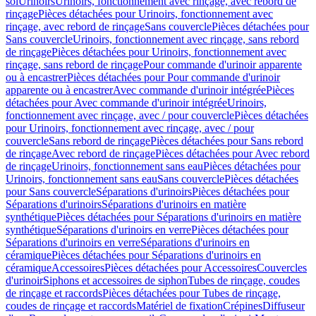
sol
Urinoirs
Urinoirs, fonctionnement avec rinçage, avec rebord de
rinçage
Pièces détachées pour Urinoirs, fonctionnement avec
rinçage, avec rebord de rinçage
Sans couvercle
Pièces détachées pour
Sans couvercle
Urinoirs, fonctionnement avec rinçage, sans rebord
de rinçage
Pièces détachées pour Urinoirs, fonctionnement avec
rinçage, sans rebord de rinçage
Pour commande d'urinoir apparente
ou à encastrer
Pièces détachées pour Pour commande d'urinoir
apparente ou à encastrer
Avec commande d'urinoir intégrée
Pièces
détachées pour Avec commande d'urinoir intégrée
Urinoirs,
fonctionnement avec rinçage, avec / pour couvercle
Pièces détachées
pour Urinoirs, fonctionnement avec rinçage, avec / pour
couvercle
Sans rebord de rinçage
Pièces détachées pour Sans rebord
de rinçage
Avec rebord de rinçage
Pièces détachées pour Avec rebord
de rinçage
Urinoirs, fonctionnement sans eau
Pièces détachées pour
Urinoirs, fonctionnement sans eau
Sans couvercle
Pièces détachées
pour Sans couvercle
Séparations d'urinoirs
Pièces détachées pour
Séparations d'urinoirs
Séparations d'urinoirs en matière
synthétique
Pièces détachées pour Séparations d'urinoirs en matière
synthétique
Séparations d'urinoirs en verre
Pièces détachées pour
Séparations d'urinoirs en verre
Séparations d'urinoirs en
céramique
Pièces détachées pour Séparations d'urinoirs en
céramique
Accessoires
Pièces détachées pour Accessoires
Couvercles
d'urinoir
Siphons et accessoires de siphon
Tubes de rinçage, coudes
de rinçage et raccords
Pièces détachées pour Tubes de rinçage,
coudes de rinçage et raccords
Matériel de fixation
Crépines
Diffuseur