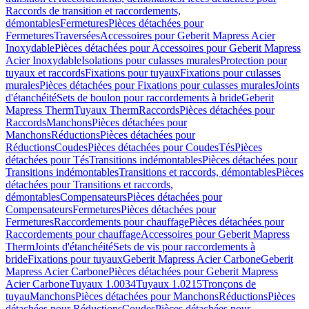
Raccords de transition et raccordements,
démontables
Fermetures
Pièces détachées pour
Fermetures
Traversées
Accessoires pour Geberit Mapress Acier
Inoxydable
Pièces détachées pour Accessoires pour Geberit Mapress
Acier Inoxydable
Isolations pour culasses murales
Protection pour
tuyaux et raccords
Fixations pour tuyaux
Fixations pour culasses
murales
Pièces détachées pour Fixations pour culasses murales
Joints
d'étanchéité
Sets de boulon pour raccordements à bride
Geberit
Mapress Therm
Tuyaux Therm
Raccords
Pièces détachées pour
Raccords
Manchons
Pièces détachées pour
Manchons
Réductions
Pièces détachées pour
Réductions
Coudes
Pièces détachées pour Coudes
Tés
Pièces
détachées pour Tés
Transitions indémontables
Pièces détachées pour
Transitions indémontables
Transitions et raccords, démontables
Pièces
détachées pour Transitions et raccords,
démontables
Compensateurs
Pièces détachées pour
Compensateurs
Fermetures
Pièces détachées pour
Fermetures
Raccordements pour chauffage
Pièces détachées pour
Raccordements pour chauffage
Accessoires pour Geberit Mapress
Therm
Joints d'étanchéité
Sets de vis pour raccordements à
bride
Fixations pour tuyaux
Geberit Mapress Acier Carbone
Geberit
Mapress Acier Carbone
Pièces détachées pour Geberit Mapress
Acier Carbone
Tuyaux 1.0034
Tuyaux 1.0215
Tronçons de
tuyau
Manchons
Pièces détachées pour Manchons
Réductions
Pièces
détachées pour Réductions
Coudes
Pièces détachées pour