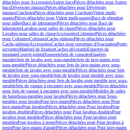
détachées pour Accessoires
Autres bacs
Pièces détachées pour Autres
bacs
Déversoirs muraux
Pièces détachées pour Déversoirs
muraux
Crachoirs
Pièces détachées pour Crachoirs
Vidoir multi-
usages
Pièces détachées pour Vidoir multi-usages
Bacs de rétention
pour plâtre
Bacs de laboratoire
Pièces détachées pour Bacs de
laboratoire
Lavabos pour salles de classe
Pièces détachées pour
Lavabos pour salles de classe
Accessoires
Colonnes
Pièces détachées
pour Colonnes
Colonnes
Cache-siphons
Pièces détachées pour
Cache-siphons
Accessoires
Caches pour ouverture d'évacuation
Porte-
serviettes
Matériel de fixation
Caches décoratifs
Equerres de
montage
Couvre-joints
Dosserets
Sets de consoles
Etagères
murales
Sets de lavabo avec sous-meuble
Sets de lave-mains avec
sous-meuble
Pièces détachées pour Sets de lave-mains avec sous-
meuble
Sets de lavabo avec sous-meuble
Pièces détachées pour Sets
de lavabo avec sous-meuble
Sets de lavabo pour meuble avec sous-
meuble
Pièces détachées pour Sets de lavabo pour meuble avec sous-
meuble
Sets de vasque à encastrer avec sous-meuble
Pièces détachées
pour Sets de vasque à encastrer avec sous-meuble
Meubles de salles
de bains
Sous-meubles pour lavabo
Pièces détachées pour Sous-
meubles pour lavabo
Pour lave-mains
Pièces détachées pour Pour
lave-mains
Pour lavabos
Pièces détachées pour Pour lavabos
Pour
lavabos doubles
Pièces détachées pour Pour lavabos doubles
Pour
lavabos pour meubles
Pièces détachées pour Pour lavabos pour
meubles
Pour lavabos à poser
Pièces détachées pour Pour lavabos à
poser
Pour lave-mains d'angle
Pièces détachées pour Pour lave-mains