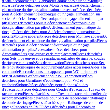
d'eau
Raccordements aux appareils
Commandes d'urinoir
Montage
encastré
Pièces détachées pour Montage encastré
A déclenchement
électronique du rinçage, alimentation sur secteur
Pièces détachées
pour A déclenchement électronique du rinçage, alimentation sur
secteur
A déclenchement électronique du rinçage, alimentation par
piles
Pièces détachées pour A déclenchement électronique du
rinçage, alimentation par piles
A déclenchement pneumatique du
rinçage
Pièces détachées pour A déclenchement pneumatique du
rinçage
Montage apparent
Pièces détachées pour Montage apparent
A
déclenchement électronique du rinçage, alimentation par piles
Pièces
détachées pour A déclenchement électronique du rinçage,
alimentation par piles
Accessoires
Pièces détachées pour
Accessoires
Sets gros œuvre et de remplacement
Pièces détachées
pour Sets gros œuvre et de remplacement
Tubes de rinçage, coudes
de rinçage et raccords
Sets de rénovation
Pièces détachées pour Sets
de rénovation
Plaques de recouvrement
Autres accessoires
Aides à la
commande
Raccordements aux appareils pour WC, urinoirs et
bidets
Garnitures d'écoulement pour WC et crachoirs
Pièces
détachées pour Garnitures d'écoulement pour WC et
crachoirs
Siphons
Pièces détachées pour Siphons
Coudes
d'évacuation
Pièces détachées pour Coudes d'évacuation
Tuyaux de
raccordement
Pièces détachées pour Tuyaux de raccordement
Sets de
raccordement
Pièces détachées pour Sets de raccordement
Rallonges
de coude de rinçage
Pièces détachées pour Rallonges de coude de
rinçage
Raccords en PVC
Pièces détachées pour Raccords en