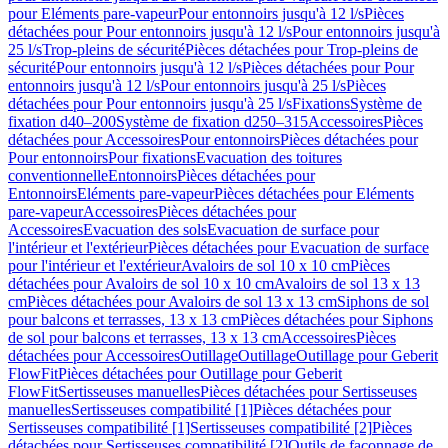
pour Eléments pare-vapeur
Pour entonnoirs jusqu'à 12 l/s
Pièces
détachées pour Pour entonnoirs jusqu'à 12 l/s
Pour entonnoirs jusqu'à
25 l/s
Trop-pleins de sécurité
Pièces détachées pour Trop-pleins de
sécurité
Pour entonnoirs jusqu'à 12 l/s
Pièces détachées pour Pour
entonnoirs jusqu'à 12 l/s
Pour entonnoirs jusqu'à 25 l/s
Pièces
détachées pour Pour entonnoirs jusqu'à 25 l/s
Fixations
Système de
fixation d40–200
Système de fixation d250–315
Accessoires
Pièces
détachées pour Accessoires
Pour entonnoirs
Pièces détachées pour
Pour entonnoirs
Pour fixations
Evacuation des toitures
conventionnelle
Entonnoirs
Pièces détachées pour
Entonnoirs
Eléments pare-vapeur
Pièces détachées pour Eléments
pare-vapeur
Accessoires
Pièces détachées pour
Accessoires
Evacuation des sols
Evacuation de surface pour
l'intérieur et l'extérieur
Pièces détachées pour Evacuation de surface
pour l'intérieur et l'extérieur
Avaloirs de sol 10 x 10 cm
Pièces
détachées pour Avaloirs de sol 10 x 10 cm
Avaloirs de sol 13 x 13
cm
Pièces détachées pour Avaloirs de sol 13 x 13 cm
Siphons de sol
pour balcons et terrasses, 13 x 13 cm
Pièces détachées pour Siphons
de sol pour balcons et terrasses, 13 x 13 cm
Accessoires
Pièces
détachées pour Accessoires
Outillage
Outillage
Outillage pour Geberit
FlowFit
Pièces détachées pour Outillage pour Geberit
FlowFit
Sertisseuses manuelles
Pièces détachées pour Sertisseuses
manuelles
Sertisseuses compatibilité [1]
Pièces détachées pour
Sertisseuses compatibilité [1]
Sertisseuses compatibilité [2]
Pièces
détachées pour Sertisseuses compatibilité [2]
Outils de façonnage de