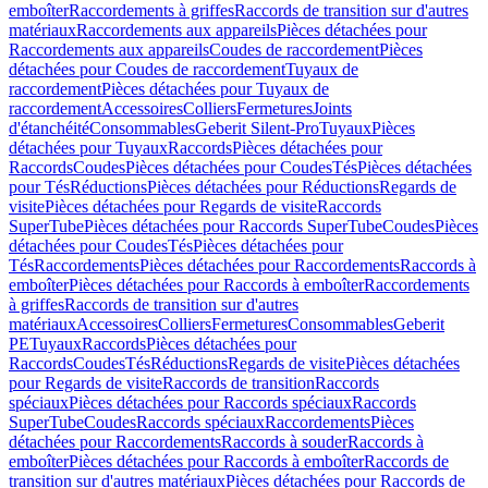
emboîter
Raccordements à griffes
Raccords de transition sur d'autres
matériaux
Raccordements aux appareils
Pièces détachées pour
Raccordements aux appareils
Coudes de raccordement
Pièces
détachées pour Coudes de raccordement
Tuyaux de
raccordement
Pièces détachées pour Tuyaux de
raccordement
Accessoires
Colliers
Fermetures
Joints
d'étanchéité
Consommables
Geberit Silent-Pro
Tuyaux
Pièces
détachées pour Tuyaux
Raccords
Pièces détachées pour
Raccords
Coudes
Pièces détachées pour Coudes
Tés
Pièces détachées
pour Tés
Réductions
Pièces détachées pour Réductions
Regards de
visite
Pièces détachées pour Regards de visite
Raccords
SuperTube
Pièces détachées pour Raccords SuperTube
Coudes
Pièces
détachées pour Coudes
Tés
Pièces détachées pour
Tés
Raccordements
Pièces détachées pour Raccordements
Raccords à
emboîter
Pièces détachées pour Raccords à emboîter
Raccordements
à griffes
Raccords de transition sur d'autres
matériaux
Accessoires
Colliers
Fermetures
Consommables
Geberit
PE
Tuyaux
Raccords
Pièces détachées pour
Raccords
Coudes
Tés
Réductions
Regards de visite
Pièces détachées
pour Regards de visite
Raccords de transition
Raccords
spéciaux
Pièces détachées pour Raccords spéciaux
Raccords
SuperTube
Coudes
Raccords spéciaux
Raccordements
Pièces
détachées pour Raccordements
Raccords à souder
Raccords à
emboîter
Pièces détachées pour Raccords à emboîter
Raccords de
transition sur d'autres matériaux
Pièces détachées pour Raccords de