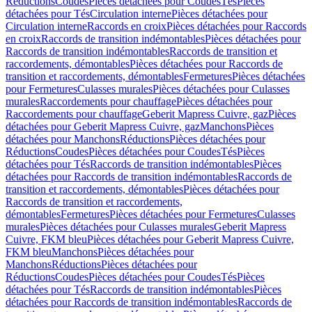
Réductions
Coudes
Pièces détachées pour Coudes
Tés
Pièces
détachées pour Tés
Circulation interne
Pièces détachées pour
Circulation interne
Raccords en croix
Pièces détachées pour Raccords
en croix
Raccords de transition indémontables
Pièces détachées pour
Raccords de transition indémontables
Raccords de transition et
raccordements, démontables
Pièces détachées pour Raccords de
transition et raccordements, démontables
Fermetures
Pièces détachées
pour Fermetures
Culasses murales
Pièces détachées pour Culasses
murales
Raccordements pour chauffage
Pièces détachées pour
Raccordements pour chauffage
Geberit Mapress Cuivre, gaz
Pièces
détachées pour Geberit Mapress Cuivre, gaz
Manchons
Pièces
détachées pour Manchons
Réductions
Pièces détachées pour
Réductions
Coudes
Pièces détachées pour Coudes
Tés
Pièces
détachées pour Tés
Raccords de transition indémontables
Pièces
détachées pour Raccords de transition indémontables
Raccords de
transition et raccordements, démontables
Pièces détachées pour
Raccords de transition et raccordements,
démontables
Fermetures
Pièces détachées pour Fermetures
Culasses
murales
Pièces détachées pour Culasses murales
Geberit Mapress
Cuivre, FKM bleu
Pièces détachées pour Geberit Mapress Cuivre,
FKM bleu
Manchons
Pièces détachées pour
Manchons
Réductions
Pièces détachées pour
Réductions
Coudes
Pièces détachées pour Coudes
Tés
Pièces
détachées pour Tés
Raccords de transition indémontables
Pièces
détachées pour Raccords de transition indémontables
Raccords de