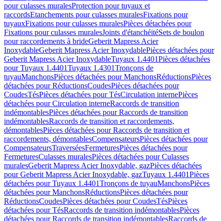
pour culasses murales
Protection pour tuyaux et
raccords
Etanchements pour culasses murales
Fixations pour
tuyaux
Fixations pour culasses murales
Pièces détachées pour
Fixations pour culasses murales
Joints d'étanchéité
Sets de boulon
pour raccordements à bride
Geberit Mapress Acier
Inoxydable
Geberit Mapress Acier Inoxydable
Pièces détachées pour
Geberit Mapress Acier Inoxydable
Tuyaux 1.4401
Pièces détachées
pour Tuyaux 1.4401
Tuyaux 1.4301
Tronçons de
tuyau
Manchons
Pièces détachées pour Manchons
Réductions
Pièces
détachées pour Réductions
Coudes
Pièces détachées pour
Coudes
Tés
Pièces détachées pour Tés
Circulation interne
Pièces
détachées pour Circulation interne
Raccords de transition
indémontables
Pièces détachées pour Raccords de transition
indémontables
Raccords de transition et raccordements,
démontables
Pièces détachées pour Raccords de transition et
raccordements, démontables
Compensateurs
Pièces détachées pour
Compensateurs
Traversées
Fermetures
Pièces détachées pour
Fermetures
Culasses murales
Pièces détachées pour Culasses
murales
Geberit Mapress Acier Inoxydable, gaz
Pièces détachées
pour Geberit Mapress Acier Inoxydable, gaz
Tuyaux 1.4401
Pièces
détachées pour Tuyaux 1.4401
Tronçons de tuyau
Manchons
Pièces
détachées pour Manchons
Réductions
Pièces détachées pour
Réductions
Coudes
Pièces détachées pour Coudes
Tés
Pièces
détachées pour Tés
Raccords de transition indémontables
Pièces
détachées pour Raccords de transition indémontables
Raccords de