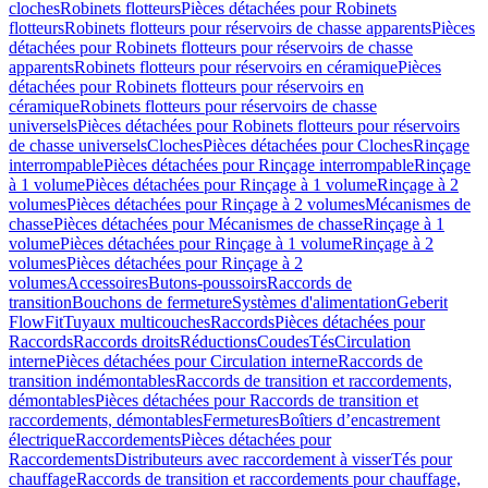
cloches
Robinets flotteurs
Pièces détachées pour Robinets
flotteurs
Robinets flotteurs pour réservoirs de chasse apparents
Pièces
détachées pour Robinets flotteurs pour réservoirs de chasse
apparents
Robinets flotteurs pour réservoirs en céramique
Pièces
détachées pour Robinets flotteurs pour réservoirs en
céramique
Robinets flotteurs pour réservoirs de chasse
universels
Pièces détachées pour Robinets flotteurs pour réservoirs
de chasse universels
Cloches
Pièces détachées pour Cloches
Rinçage
interrompable
Pièces détachées pour Rinçage interrompable
Rinçage
à 1 volume
Pièces détachées pour Rinçage à 1 volume
Rinçage à 2
volumes
Pièces détachées pour Rinçage à 2 volumes
Mécanismes de
chasse
Pièces détachées pour Mécanismes de chasse
Rinçage à 1
volume
Pièces détachées pour Rinçage à 1 volume
Rinçage à 2
volumes
Pièces détachées pour Rinçage à 2
volumes
Accessoires
Butons-poussoirs
Raccords de
transition
Bouchons de fermeture
Systèmes d'alimentation
Geberit
FlowFit
Tuyaux multicouches
Raccords
Pièces détachées pour
Raccords
Raccords droits
Réductions
Coudes
Tés
Circulation
interne
Pièces détachées pour Circulation interne
Raccords de
transition indémontables
Raccords de transition et raccordements,
démontables
Pièces détachées pour Raccords de transition et
raccordements, démontables
Fermetures
Boîtiers d’encastrement
électrique
Raccordements
Pièces détachées pour
Raccordements
Distributeurs avec raccordement à visser
Tés pour
chauffage
Raccords de transition et raccordements pour chauffage,