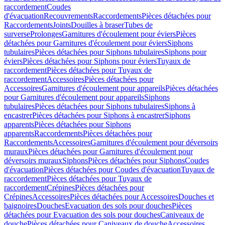
raccordement
Coudes
d'évacuation
Recouvrements
Raccordements
Pièces détachées pour
Raccordements
Joints
Douilles à braser
Tubes de
surverse
Prolonges
Garnitures d'écoulement pour éviers
Pièces
détachées pour Garnitures d'écoulement pour éviers
Siphons
tubulaires
Pièces détachées pour Siphons tubulaires
Siphons pour
éviers
Pièces détachées pour Siphons pour éviers
Tuyaux de
raccordement
Pièces détachées pour Tuyaux de
raccordement
Accessoires
Pièces détachées pour
Accessoires
Garnitures d'écoulement pour appareils
Pièces détachées
pour Garnitures d'écoulement pour appareils
Siphons
tubulaires
Pièces détachées pour Siphons tubulaires
Siphons à
encastrer
Pièces détachées pour Siphons à encastrer
Siphons
apparents
Pièces détachées pour Siphons
apparents
Raccordements
Pièces détachées pour
Raccordements
Accessoires
Garnitures d'écoulement pour déversoirs
muraux
Pièces détachées pour Garnitures d'écoulement pour
déversoirs muraux
Siphons
Pièces détachées pour Siphons
Coudes
d'évacuation
Pièces détachées pour Coudes d'évacuation
Tuyaux de
raccordement
Pièces détachées pour Tuyaux de
raccordement
Crépines
Pièces détachées pour
Crépines
Accessoires
Pièces détachées pour Accessoires
Douches et
baignoires
Douches
Evacuation des sols pour douches
Pièces
détachées pour Evacuation des sols pour douches
Caniveaux de
douche
Pièces détachées pour Caniveaux de douche
Accessoires