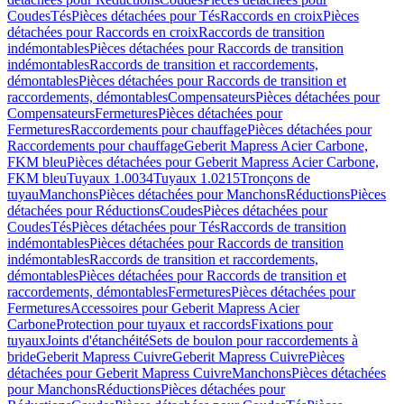
Coudes
Tés
Pièces détachées pour Tés
Raccords en croix
Pièces
détachées pour Raccords en croix
Raccords de transition
indémontables
Pièces détachées pour Raccords de transition
indémontables
Raccords de transition et raccordements,
démontables
Pièces détachées pour Raccords de transition et
raccordements, démontables
Compensateurs
Pièces détachées pour
Compensateurs
Fermetures
Pièces détachées pour
Fermetures
Raccordements pour chauffage
Pièces détachées pour
Raccordements pour chauffage
Geberit Mapress Acier Carbone,
FKM bleu
Pièces détachées pour Geberit Mapress Acier Carbone,
FKM bleu
Tuyaux 1.0034
Tuyaux 1.0215
Tronçons de
tuyau
Manchons
Pièces détachées pour Manchons
Réductions
Pièces
détachées pour Réductions
Coudes
Pièces détachées pour
Coudes
Tés
Pièces détachées pour Tés
Raccords de transition
indémontables
Pièces détachées pour Raccords de transition
indémontables
Raccords de transition et raccordements,
démontables
Pièces détachées pour Raccords de transition et
raccordements, démontables
Fermetures
Pièces détachées pour
Fermetures
Accessoires pour Geberit Mapress Acier
Carbone
Protection pour tuyaux et raccords
Fixations pour
tuyaux
Joints d'étanchéité
Sets de boulon pour raccordements à
bride
Geberit Mapress Cuivre
Geberit Mapress Cuivre
Pièces
détachées pour Geberit Mapress Cuivre
Manchons
Pièces détachées
pour Manchons
Réductions
Pièces détachées pour