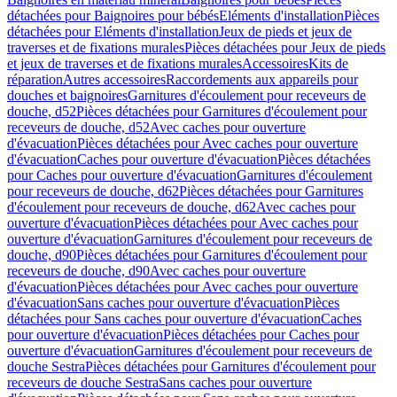
détachées pour Baignoires pour bébés
Eléments d'installation
Pièces
détachées pour Eléments d'installation
Jeux de pieds et jeux de
traverses et de fixations murales
Pièces détachées pour Jeux de pieds
et jeux de traverses et de fixations murales
Accessoires
Kits de
réparation
Autres accessoires
Raccordements aux appareils pour
douches et baignoires
Garnitures d'écoulement pour receveurs de
douche, d52
Pièces détachées pour Garnitures d'écoulement pour
receveurs de douche, d52
Avec caches pour ouverture
d'évacuation
Pièces détachées pour Avec caches pour ouverture
d'évacuation
Caches pour ouverture d'évacuation
Pièces détachées
pour Caches pour ouverture d'évacuation
Garnitures d'écoulement
pour receveurs de douche, d62
Pièces détachées pour Garnitures
d'écoulement pour receveurs de douche, d62
Avec caches pour
ouverture d'évacuation
Pièces détachées pour Avec caches pour
ouverture d'évacuation
Garnitures d'écoulement pour receveurs de
douche, d90
Pièces détachées pour Garnitures d'écoulement pour
receveurs de douche, d90
Avec caches pour ouverture
d'évacuation
Pièces détachées pour Avec caches pour ouverture
d'évacuation
Sans caches pour ouverture d'évacuation
Pièces
détachées pour Sans caches pour ouverture d'évacuation
Caches
pour ouverture d'évacuation
Pièces détachées pour Caches pour
ouverture d'évacuation
Garnitures d'écoulement pour receveurs de
douche Sestra
Pièces détachées pour Garnitures d'écoulement pour
receveurs de douche Sestra
Sans caches pour ouverture