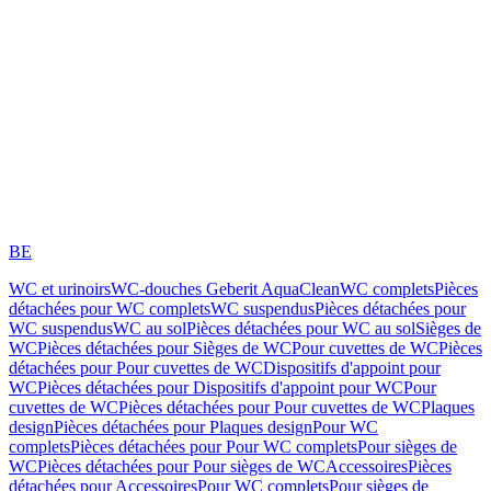
BE
WC et urinoirs
WC-douches Geberit AquaClean
WC complets
Pièces
détachées pour WC complets
WC suspendus
Pièces détachées pour
WC suspendus
WC au sol
Pièces détachées pour WC au sol
Sièges de
WC
Pièces détachées pour Sièges de WC
Pour cuvettes de WC
Pièces
détachées pour Pour cuvettes de WC
Dispositifs d'appoint pour
WC
Pièces détachées pour Dispositifs d'appoint pour WC
Pour
cuvettes de WC
Pièces détachées pour Pour cuvettes de WC
Plaques
design
Pièces détachées pour Plaques design
Pour WC
complets
Pièces détachées pour Pour WC complets
Pour sièges de
WC
Pièces détachées pour Pour sièges de WC
Accessoires
Pièces
détachées pour Accessoires
Pour WC complets
Pour sièges de