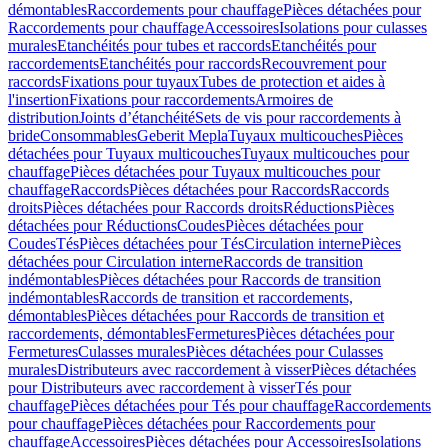
démontables
Raccordements pour chauffage
Pièces détachées pour
Raccordements pour chauffage
Accessoires
Isolations pour culasses
murales
Etanchéités pour tubes et raccords
Etanchéités pour
raccordements
Etanchéités pour raccords
Recouvrement pour
raccords
Fixations pour tuyaux
Tubes de protection et aides à
l'insertion
Fixations pour raccordements
Armoires de
distribution
Joints d’étanchéité
Sets de vis pour raccordements à
bride
Consommables
Geberit Mepla
Tuyaux multicouches
Pièces
détachées pour Tuyaux multicouches
Tuyaux multicouches pour
chauffage
Pièces détachées pour Tuyaux multicouches pour
chauffage
Raccords
Pièces détachées pour Raccords
Raccords
droits
Pièces détachées pour Raccords droits
Réductions
Pièces
détachées pour Réductions
Coudes
Pièces détachées pour
Coudes
Tés
Pièces détachées pour Tés
Circulation interne
Pièces
détachées pour Circulation interne
Raccords de transition
indémontables
Pièces détachées pour Raccords de transition
indémontables
Raccords de transition et raccordements,
démontables
Pièces détachées pour Raccords de transition et
raccordements, démontables
Fermetures
Pièces détachées pour
Fermetures
Culasses murales
Pièces détachées pour Culasses
murales
Distributeurs avec raccordement à visser
Pièces détachées
pour Distributeurs avec raccordement à visser
Tés pour
chauffage
Pièces détachées pour Tés pour chauffage
Raccordements
pour chauffage
Pièces détachées pour Raccordements pour
chauffage
Accessoires
Pièces détachées pour Accessoires
Isolations