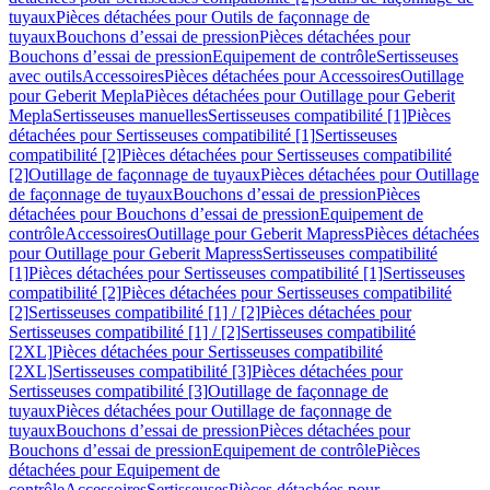
tuyaux
Pièces détachées pour Outils de façonnage de
tuyaux
Bouchons d’essai de pression
Pièces détachées pour
Bouchons d’essai de pression
Equipement de contrôle
Sertisseuses
avec outils
Accessoires
Pièces détachées pour Accessoires
Outillage
pour Geberit Mepla
Pièces détachées pour Outillage pour Geberit
Mepla
Sertisseuses manuelles
Sertisseuses compatibilité [1]
Pièces
détachées pour Sertisseuses compatibilité [1]
Sertisseuses
compatibilité [2]
Pièces détachées pour Sertisseuses compatibilité
[2]
Outillage de façonnage de tuyaux
Pièces détachées pour Outillage
de façonnage de tuyaux
Bouchons d’essai de pression
Pièces
détachées pour Bouchons d’essai de pression
Equipement de
contrôle
Accessoires
Outillage pour Geberit Mapress
Pièces détachées
pour Outillage pour Geberit Mapress
Sertisseuses compatibilité
[1]
Pièces détachées pour Sertisseuses compatibilité [1]
Sertisseuses
compatibilité [2]
Pièces détachées pour Sertisseuses compatibilité
[2]
Sertisseuses compatibilité [1] / [2]
Pièces détachées pour
Sertisseuses compatibilité [1] / [2]
Sertisseuses compatibilité
[2XL]
Pièces détachées pour Sertisseuses compatibilité
[2XL]
Sertisseuses compatibilité [3]
Pièces détachées pour
Sertisseuses compatibilité [3]
Outillage de façonnage de
tuyaux
Pièces détachées pour Outillage de façonnage de
tuyaux
Bouchons d’essai de pression
Pièces détachées pour
Bouchons d’essai de pression
Equipement de contrôle
Pièces
détachées pour Equipement de
contrôle
Accessoires
Sertisseuses
Pièces détachées pour