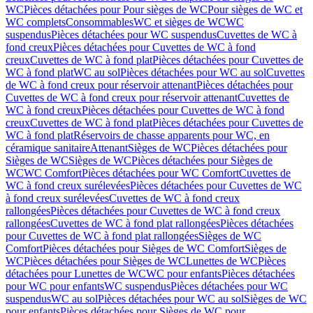
WC
Pièces détachées pour Pour sièges de WC
Pour sièges de WC et
WC complets
Consommables
WC et sièges de WC
WC
suspendus
Pièces détachées pour WC suspendus
Cuvettes de WC à
fond creux
Pièces détachées pour Cuvettes de WC à fond
creux
Cuvettes de WC à fond plat
Pièces détachées pour Cuvettes de
WC à fond plat
WC au sol
Pièces détachées pour WC au sol
Cuvettes
de WC à fond creux pour réservoir attenant
Pièces détachées pour
Cuvettes de WC à fond creux pour réservoir attenant
Cuvettes de
WC à fond creux
Pièces détachées pour Cuvettes de WC à fond
creux
Cuvettes de WC à fond plat
Pièces détachées pour Cuvettes de
WC à fond plat
Réservoirs de chasse apparents pour WC, en
céramique sanitaire
Attenant
Sièges de WC
Pièces détachées pour
Sièges de WC
Sièges de WC
Pièces détachées pour Sièges de
WC
WC Comfort
Pièces détachées pour WC Comfort
Cuvettes de
WC à fond creux surélevées
Pièces détachées pour Cuvettes de WC
à fond creux surélevées
Cuvettes de WC à fond creux
rallongées
Pièces détachées pour Cuvettes de WC à fond creux
rallongées
Cuvettes de WC à fond plat rallongées
Pièces détachées
pour Cuvettes de WC à fond plat rallongées
Sièges de WC
Comfort
Pièces détachées pour Sièges de WC Comfort
Sièges de
WC
Pièces détachées pour Sièges de WC
Lunettes de WC
Pièces
détachées pour Lunettes de WC
WC pour enfants
Pièces détachées
pour WC pour enfants
WC suspendus
Pièces détachées pour WC
suspendus
WC au sol
Pièces détachées pour WC au sol
Sièges de WC
pour enfants
Pièces détachées pour Sièges de WC pour