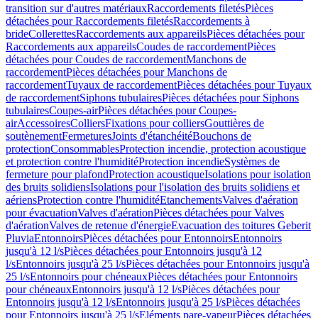
transition sur d'autres matériaux
Raccordements filetés
Pièces
détachées pour Raccordements filetés
Raccordements à
bride
Collerettes
Raccordements aux appareils
Pièces détachées pour
Raccordements aux appareils
Coudes de raccordement
Pièces
détachées pour Coudes de raccordement
Manchons de
raccordement
Pièces détachées pour Manchons de
raccordement
Tuyaux de raccordement
Pièces détachées pour Tuyaux
de raccordement
Siphons tubulaires
Pièces détachées pour Siphons
tubulaires
Coupes-air
Pièces détachées pour Coupes-
air
Accessoires
Colliers
Fixations pour colliers
Gouttières de
soutènement
Fermetures
Joints d'étanchéité
Bouchons de
protection
Consommables
Protection incendie, protection acoustique
et protection contre l'humidité
Protection incendie
Systèmes de
fermeture pour plafond
Protection acoustique
Isolations pour isolation
des bruits solidiens
Isolations pour l'isolation des bruits solidiens et
aériens
Protection contre l'humidité
Etanchements
Valves d'aération
pour évacuation
Valves d'aération
Pièces détachées pour Valves
d'aération
Valves de retenue d'énergie
Evacuation des toitures Geberit
Pluvia
Entonnoirs
Pièces détachées pour Entonnoirs
Entonnoirs
jusqu'à 12 l/s
Pièces détachées pour Entonnoirs jusqu'à 12
l/s
Entonnoirs jusqu'à 25 l/s
Pièces détachées pour Entonnoirs jusqu'à
25 l/s
Entonnoirs pour chéneaux
Pièces détachées pour Entonnoirs
pour chéneaux
Entonnoirs jusqu'à 12 l/s
Pièces détachées pour
Entonnoirs jusqu'à 12 l/s
Entonnoirs jusqu'à 25 l/s
Pièces détachées
pour Entonnoirs jusqu'à 25 l/s
Eléments pare-vapeur
Pièces détachées