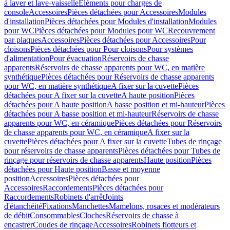
à laver et lave-vaisselle
Eléments pour charges de
console
Accessoires
Pièces détachées pour Accessoires
Modules
d'installation
Pièces détachées pour Modules d'installation
Modules
pour WC
Pièces détachées pour Modules pour WC
Recouvrement
par plaques
Accessoires
Pièces détachées pour Accessoires
Pour
cloisons
Pièces détachées pour Pour cloisons
Pour systèmes
d'alimentation
Pour évacuation
Réservoirs de chasse
apparents
Réservoirs de chasse apparents pour WC, en matière
synthétique
Pièces détachées pour Réservoirs de chasse apparents
pour WC, en matière synthétique
A fixer sur la cuvette
Pièces
détachées pour A fixer sur la cuvette
A haute position
Pièces
détachées pour A haute position
A basse position et mi-hauteur
Pièces
détachées pour A basse position et mi-hauteur
Réservoirs de chasse
apparents pour WC, en céramique
Pièces détachées pour Réservoirs
de chasse apparents pour WC, en céramique
A fixer sur la
cuvette
Pièces détachées pour A fixer sur la cuvette
Tubes de rinçage
pour réservoirs de chasse apparents
Pièces détachées pour Tubes de
rinçage pour réservoirs de chasse apparents
Haute position
Pièces
détachées pour Haute position
Basse et moyenne
position
Accessoires
Pièces détachées pour
Accessoires
Raccordements
Pièces détachées pour
Raccordements
Robinets d'arrêt
Joints
d'étanchéité
Fixations
Manchettes
Mamelons, rosaces et modérateurs
de débit
Consommables
Cloches
Réservoirs de chasse à
encastrer
Coudes de rinçage
Accessoires
Robinets flotteurs et