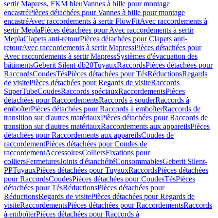
sertir Mapress, FKM bleu
Vannes à bille pour montage
encastré
Pièces détachées pour Vannes à bille pour montage
encastré
Avec raccordements à sertir FlowFit
Avec raccordements à
sertir Mepla
Pièces détachées pour Avec raccordements à sertir
Mepla
Clapets anti-retour
Pièces détachées pour Clapets anti-
retour
Avec raccordements à sertir Mapress
Pièces détachées pour
Avec raccordements à sertir Mapress
Systèmes d'évacuation des
bâtiments
Geberit Silent-db20
Tuyaux
Raccords
Pièces détachées pour
Raccords
Coudes
Tés
Pièces détachées pour Tés
Réductions
Regards
de visite
Pièces détachées pour Regards de visite
Raccords
SuperTube
Coudes
Raccords spéciaux
Raccordements
Pièces
détachées pour Raccordements
Raccords à souder
Raccords à
emboîter
Pièces détachées pour Raccords à emboîter
Raccords de
transition sur d'autres matériaux
Pièces détachées pour Raccords de
transition sur d'autres matériaux
Raccordements aux appareils
Pièces
détachées pour Raccordements aux appareils
Coudes de
raccordement
Pièces détachées pour Coudes de
raccordement
Accessoires
Colliers
Fixations pour
colliers
Fermetures
Joints d'étanchéité
Consommables
Geberit Silent-
PP
Tuyaux
Pièces détachées pour Tuyaux
Raccords
Pièces détachées
pour Raccords
Coudes
Pièces détachées pour Coudes
Tés
Pièces
détachées pour Tés
Réductions
Pièces détachées pour
Réductions
Regards de visite
Pièces détachées pour Regards de
visite
Raccordements
Pièces détachées pour Raccordements
Raccords
à emboîter
Pièces détachées pour Raccords à