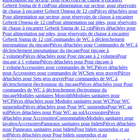
Geberit Sigma de 8 cm
Pour alimentation sur secteur, pour réservoirs
de chasse à encastrer Geberit Omega de 12 cm
Pièces détachées pour
Pour alimentation sur secteur, pour réservoirs de chasse à encastrer
Geberit Omega de 12 cm
Pour alimentation par piles, pour réservoirs
de chasse à encastrer Geberit Sigma de 12 cm
Pièces détachées pour
Pour alimentation par piles, pour réservoirs de chasse à encastrer
Geberit Sigma de 12 cm
Commandes de WC à déclenchement
pneumatique du rinçage
Pièces détachées pour Commandes de WC à
déclenchement pneumatique du rinçage
Pour rinçage à
2 volumes
Pièces détachées pour Pour rinçage à 2 volumes
Pour
rinçage à 1 volume
Pièces détachées pour Pour rinçage à
1 volume
Accessoires pour commandes de WC
Pièces détachées
pour Accessoires pour commandes de WC
Sets gros œuvre
Pièces
détachées pour Sets gros œuvre
Pour commandes de WC à
déclenchement électronique du rinçage
Pièces détachées pour Pour
commandes de WC à déclenchement électronique du
rinçage
Modules sanitaires Monolith
Modules sanitaires pour
WC
Pièces détachées pour Modules sanitaires pour WC
Pour WC
suspendus
Pièces détachées pour Pour WC suspendus
Pour WC au
sol
Pièces détachées pour Pour WC au sol
Accessoires
Pièces
détachées pour Accessoires
Consommables
Modules sanitaires pour
lavabos
Accessoires
Panneaux sanitaires pour bidets
Pièces détachées
pour Panneaux sanitaires pour bidets
Pour bidets suspendus et au
sol
Pièces détachées pour Pour bidets suspendus et au