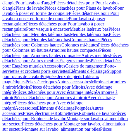
d'angle
Pour lavabos d'angle
Pièces détachées pour Pour lavabos
d'angle
Plans de lavabo
Pièces détachées pour Plans de lavabo
Pour
lavabo à poser en forme de coupelle
Pièces détachées pour Pour
lavabo à poser en forme de coupelle
Pour lavabo à poser
rectangulaire
Pièces détachées pour Pour lavabo à poser
rectangulaire
Pour vasque à encastrer
Meubles latéraux bas
Pièces
détachées pour Meubles latéraux bas
Meubles latéraux bas
Pièces
détachées pour Meubles latéraux bas
Colonnes hautes
Pièces
détachées pour Colonnes hautes
Colonnes mi-hautes
Pièces détachées
pour Colonnes mi-hautes
Armoires hautes compactes
Pièces
détachées pour Armoires hautes compactes
Autres meubles
Pièces
détachées pour Autres meubles
Etagères murales
Pièces détachées
pour Etagères murales
Accessoires
Casiers de rangement
Porte-
serviettes et crochets porte-serviettes
Eléments d'éclairage
Support
pour plans de lavabo
Poignées
Jeux de pieds
Tableaux
magnétiques
Prises électriques
Autres accessoires
Miroirs et armoires
à miroir
Miroirs
Pièces détachées pour Miroirs
Avec éclairage
intégré
Pièces détachées pour Avec éclairage intégré
Armoires à
miroir
Pièces détachées pour Armoires à miroir
Avec éclairage
intégré
Pièces détachées pour Avec éclairage
intégré
Accessoires
Eléments d'éclairage
Poignées
Autres
accessoires
Prises électriques
Robinetteries
Robinets de lavabo
Pièces
détachées pour Robinets de lavabo
Montage sur lavabo, alimentation
sur secteur
Pièces détachées pour Montage sur lavabo, alimentation
sur secteur
Montage sur lavabo, alimentation par piles
Pièces