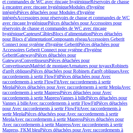
et commandes de WC avec rinçage hygiénique
Réservoirs de chasse
à encastrer avec rinçage hygiénique
Modules d'hygiène
intégrés
Pièces détachées pour Modules d'hygiène
intégrés
Accessoires pour réservoirs de chasse et commandes de WC
avec rinçage hygiénique
Pièces détachées pour Accessoires pour
réservoirs de chasse et commandes de WC avec rinçage
hygiénique
Capteurs
Câbles
Blocs d’alimentation
Pièces détachées
pour Blocs d’alimentation
Composants réseau
Accessoires Geberit
Connect pour système d'hygiène Geberit
Pièces détachées pour
Accessoires Geberit Connect pour système d'hygiène
Geberit
Gateways
Pièces détachées pour
Gateways
Convertisseurs
Pièces détachées pour
Convertisseurs
Matériel de montage
Armatures pour tuyaux
Robinets
d'arrêt obliques
Pièces détachées pour Robinets d'arrêt obliques
Avec
raccordements à sertir FlowFit
Pièces détachées pour Avec
raccordements à sertir FlowFit
Avec raccordements à sertir
Mepla
Pièces détachées pour Avec raccordements à sertir Mepla
Avec
raccordements à sertir Mapress
Pièces détachées pour Avec
raccordements à sertir Mapress
Vannes à bille
Pièces détachées pour
Vannes à bille
Avec raccordements à sertir FlowFit
Pièces détachées
pour Avec raccordements à sertir FlowFit
Avec raccordements à
sertir Mepla
Pièces détachées pour Avec raccordements à sertir
Mepla
Avec raccordements à sertir Mapress
Pièces détachées pour
Avec raccordements à sertir Mapress
Avec raccordements à sertir
Mapress, FKM bleu
Pièces détachées pour Avec raccordements à