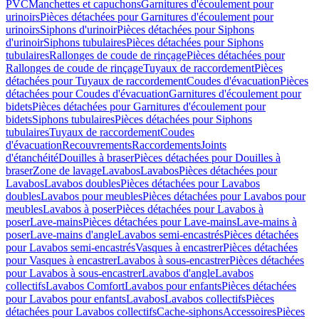
PVC
Manchettes et capuchons
Garnitures d'écoulement pour
urinoirs
Pièces détachées pour Garnitures d'écoulement pour
urinoirs
Siphons d'urinoir
Pièces détachées pour Siphons
d'urinoir
Siphons tubulaires
Pièces détachées pour Siphons
tubulaires
Rallonges de coude de rinçage
Pièces détachées pour
Rallonges de coude de rinçage
Tuyaux de raccordement
Pièces
détachées pour Tuyaux de raccordement
Coudes d'évacuation
Pièces
détachées pour Coudes d'évacuation
Garnitures d'écoulement pour
bidets
Pièces détachées pour Garnitures d'écoulement pour
bidets
Siphons tubulaires
Pièces détachées pour Siphons
tubulaires
Tuyaux de raccordement
Coudes
d'évacuation
Recouvrements
Raccordements
Joints
d'étanchéité
Douilles à braser
Pièces détachées pour Douilles à
braser
Zone de lavage
Lavabos
Lavabos
Pièces détachées pour
Lavabos
Lavabos doubles
Pièces détachées pour Lavabos
doubles
Lavabos pour meubles
Pièces détachées pour Lavabos pour
meubles
Lavabos à poser
Pièces détachées pour Lavabos à
poser
Lave-mains
Pièces détachées pour Lave-mains
Lave-mains à
poser
Lave-mains d'angle
Lavabos semi-encastrés
Pièces détachées
pour Lavabos semi-encastrés
Vasques à encastrer
Pièces détachées
pour Vasques à encastrer
Lavabos à sous-encastrer
Pièces détachées
pour Lavabos à sous-encastrer
Lavabos d'angle
Lavabos
collectifs
Lavabos Comfort
Lavabos pour enfants
Pièces détachées
pour Lavabos pour enfants
Lavabos
Lavabos collectifs
Pièces
détachées pour Lavabos collectifs
Cache-siphons
Accessoires
Pièces