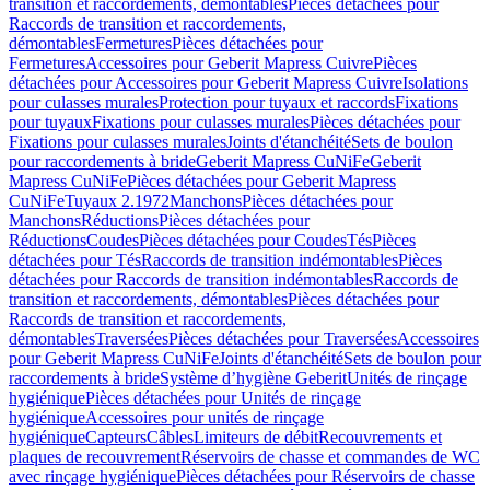
transition et raccordements, démontables
Pièces détachées pour
Raccords de transition et raccordements,
démontables
Fermetures
Pièces détachées pour
Fermetures
Accessoires pour Geberit Mapress Cuivre
Pièces
détachées pour Accessoires pour Geberit Mapress Cuivre
Isolations
pour culasses murales
Protection pour tuyaux et raccords
Fixations
pour tuyaux
Fixations pour culasses murales
Pièces détachées pour
Fixations pour culasses murales
Joints d'étanchéité
Sets de boulon
pour raccordements à bride
Geberit Mapress CuNiFe
Geberit
Mapress CuNiFe
Pièces détachées pour Geberit Mapress
CuNiFe
Tuyaux 2.1972
Manchons
Pièces détachées pour
Manchons
Réductions
Pièces détachées pour
Réductions
Coudes
Pièces détachées pour Coudes
Tés
Pièces
détachées pour Tés
Raccords de transition indémontables
Pièces
détachées pour Raccords de transition indémontables
Raccords de
transition et raccordements, démontables
Pièces détachées pour
Raccords de transition et raccordements,
démontables
Traversées
Pièces détachées pour Traversées
Accessoires
pour Geberit Mapress CuNiFe
Joints d'étanchéité
Sets de boulon pour
raccordements à bride
Système d’hygiène Geberit
Unités de rinçage
hygiénique
Pièces détachées pour Unités de rinçage
hygiénique
Accessoires pour unités de rinçage
hygiénique
Capteurs
Câbles
Limiteurs de débit
Recouvrements et
plaques de recouvrement
Réservoirs de chasse et commandes de WC
avec rinçage hygiénique
Pièces détachées pour Réservoirs de chasse