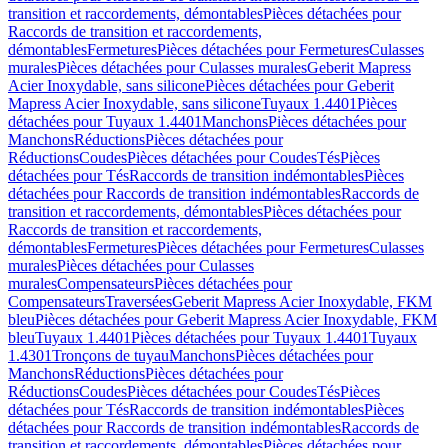
transition et raccordements, démontables
Pièces détachées pour
Raccords de transition et raccordements,
démontables
Fermetures
Pièces détachées pour Fermetures
Culasses
murales
Pièces détachées pour Culasses murales
Geberit Mapress
Acier Inoxydable, sans silicone
Pièces détachées pour Geberit
Mapress Acier Inoxydable, sans silicone
Tuyaux 1.4401
Pièces
détachées pour Tuyaux 1.4401
Manchons
Pièces détachées pour
Manchons
Réductions
Pièces détachées pour
Réductions
Coudes
Pièces détachées pour Coudes
Tés
Pièces
détachées pour Tés
Raccords de transition indémontables
Pièces
détachées pour Raccords de transition indémontables
Raccords de
transition et raccordements, démontables
Pièces détachées pour
Raccords de transition et raccordements,
démontables
Fermetures
Pièces détachées pour Fermetures
Culasses
murales
Pièces détachées pour Culasses
murales
Compensateurs
Pièces détachées pour
Compensateurs
Traversées
Geberit Mapress Acier Inoxydable, FKM
bleu
Pièces détachées pour Geberit Mapress Acier Inoxydable, FKM
bleu
Tuyaux 1.4401
Pièces détachées pour Tuyaux 1.4401
Tuyaux
1.4301
Tronçons de tuyau
Manchons
Pièces détachées pour
Manchons
Réductions
Pièces détachées pour
Réductions
Coudes
Pièces détachées pour Coudes
Tés
Pièces
détachées pour Tés
Raccords de transition indémontables
Pièces
détachées pour Raccords de transition indémontables
Raccords de
transition et raccordements, démontables
Pièces détachées pour