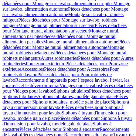
détachées pour Montage sur lavabo, alimentation par piles
Montage
sur lavabo, alimentation autonome
Pièces détachées pour Montage
sur lavabo, alimentation autonome
Montage sur lavabo, robinets
mitigeur
Pièces détachées pour Montage sur lavabo, robinets
mitigeur
Montage mural, alimentation sur secteur
Pièces détachées
pour Montage mural, alimentation sur secteur
Montage mural,
alimentation par piles
Pièces détachées pour Montage mural,
alimentation par piles
Montage mural, alimentation autonome
Pièces
détachées pour Montage mural, alimentation autonome
Montage
mural, robinets mélangeurs
Pièces détachées pour Montage mural,
robinets mélangeurs
Autres robinetteries
Pièces détachées pour Autres
robinetteries
Pour zone extérieure
Pièces détachées pour Pour zone
extérieure
Accessoires
Pièces détachées pour Accessoires
Pour
robinets de lavabo
Pièces détachées pour Pour robinets de
lavabo
Raccordements d’appareils pour l’espace lavabo, l’évier, les
appareils et le déversoir mural
Vidages pour lavabos
Pièces détachées
pour Vidages pour lavabos
Siphons tubulaires
Pièces détachées pour
Siphons tubulaires
Siphons tubulaires, modèle gain de place
Pièces
détachées pour Siphons tubulaires, modèle gain de place
Siphons à
tuyau d'immersion pour lavabo
Pièces détachées pour Siphons à
tuyau d'immersion pour lavabo
Siphons à tuyau d'immersion pour
lavabo, modèle gain de place
Pièces détachées pour Siphons à tuyau
d'immersion pour lavabo, modèle gain de place
Siphons à
encastrer
Pièces détachées pour Siphons à encastrer
Raccordements
de lavabo
Pièces détachées pour Raccordements de lavabo
Tuyaux de