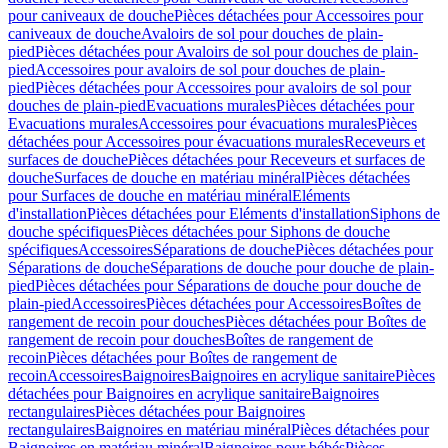
pour caniveaux de douche
Pièces détachées pour Accessoires pour
caniveaux de douche
Avaloirs de sol pour douches de plain-
pied
Pièces détachées pour Avaloirs de sol pour douches de plain-
pied
Accessoires pour avaloirs de sol pour douches de plain-
pied
Pièces détachées pour Accessoires pour avaloirs de sol pour
douches de plain-pied
Evacuations murales
Pièces détachées pour
Evacuations murales
Accessoires pour évacuations murales
Pièces
détachées pour Accessoires pour évacuations murales
Receveurs et
surfaces de douche
Pièces détachées pour Receveurs et surfaces de
douche
Surfaces de douche en matériau minéral
Pièces détachées
pour Surfaces de douche en matériau minéral
Eléments
d'installation
Pièces détachées pour Eléments d'installation
Siphons de
douche spécifiques
Pièces détachées pour Siphons de douche
spécifiques
Accessoires
Séparations de douche
Pièces détachées pour
Séparations de douche
Séparations de douche pour douche de plain-
pied
Pièces détachées pour Séparations de douche pour douche de
plain-pied
Accessoires
Pièces détachées pour Accessoires
Boîtes de
rangement de recoin pour douches
Pièces détachées pour Boîtes de
rangement de recoin pour douches
Boîtes de rangement de
recoin
Pièces détachées pour Boîtes de rangement de
recoin
Accessoires
Baignoires
Baignoires en acrylique sanitaire
Pièces
détachées pour Baignoires en acrylique sanitaire
Baignoires
rectangulaires
Pièces détachées pour Baignoires
rectangulaires
Baignoires en matériau minéral
Pièces détachées pour
Baignoires en matériau minéral
Baignoires pour bébés
Pièces