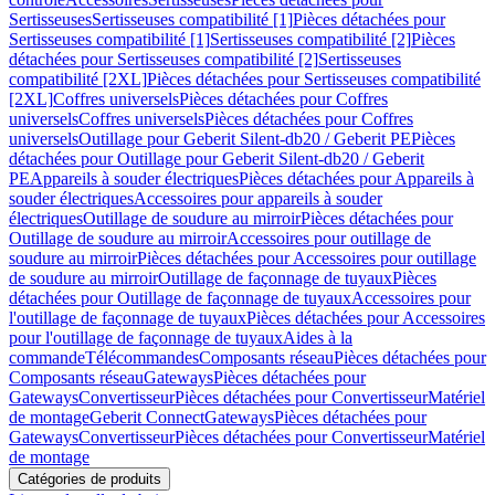
Sertisseuses
Sertisseuses compatibilité [1]
Pièces détachées pour
Sertisseuses compatibilité [1]
Sertisseuses compatibilité [2]
Pièces
détachées pour Sertisseuses compatibilité [2]
Sertisseuses
compatibilité [2XL]
Pièces détachées pour Sertisseuses compatibilité
[2XL]
Coffres universels
Pièces détachées pour Coffres
universels
Coffres universels
Pièces détachées pour Coffres
universels
Outillage pour Geberit Silent-db20 / Geberit PE
Pièces
détachées pour Outillage pour Geberit Silent-db20 / Geberit
PE
Appareils à souder électriques
Pièces détachées pour Appareils à
souder électriques
Accessoires pour appareils à souder
électriques
Outillage de soudure au mirroir
Pièces détachées pour
Outillage de soudure au mirroir
Accessoires pour outillage de
soudure au mirroir
Pièces détachées pour Accessoires pour outillage
de soudure au mirroir
Outillage de façonnage de tuyaux
Pièces
détachées pour Outillage de façonnage de tuyaux
Accessoires pour
l'outillage de façonnage de tuyaux
Pièces détachées pour Accessoires
pour l'outillage de façonnage de tuyaux
Aides à la
commande
Télécommandes
Composants réseau
Pièces détachées pour
Composants réseau
Gateways
Pièces détachées pour
Gateways
Convertisseur
Pièces détachées pour Convertisseur
Matériel
de montage
Geberit Connect
Gateways
Pièces détachées pour
Gateways
Convertisseur
Pièces détachées pour Convertisseur
Matériel
de montage
Catégories de produits