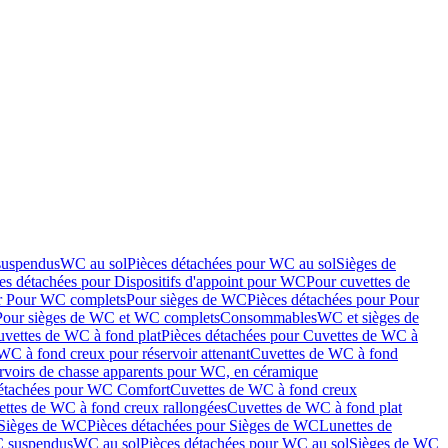
suspendus
WC au sol
Pièces détachées pour WC au sol
Sièges de
es détachées pour Dispositifs d'appoint pour WC
Pour cuvettes de
ur Pour WC complets
Pour sièges de WC
Pièces détachées pour Pour
Pour sièges de WC et WC complets
Consommables
WC et sièges de
vettes de WC à fond plat
Pièces détachées pour Cuvettes de WC à
WC à fond creux pour réservoir attenant
Cuvettes de WC à fond
rvoirs de chasse apparents pour WC, en céramique
détachées pour WC Comfort
Cuvettes de WC à fond creux
ettes de WC à fond creux rallongées
Cuvettes de WC à fond plat
Sièges de WC
Pièces détachées pour Sièges de WC
Lunettes de
C suspendus
WC au sol
Pièces détachées pour WC au sol
Sièges de WC