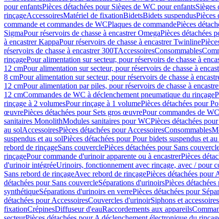
pour enfants
Pièces détachées pour Sièges de WC pour enfants
Sièges
rinçage
Accessoires
Matériel de fixation
Bidets
Bidets suspendus
Pièces 
commande et commandes de WC
Plaques de commande
Pièces détac
Sigma
Pour réservoirs de chasse à encastrer Omega
Pièces détachées p
à encastrer Kappa
Pour réservoirs de chasse à encastrer Twinline
Pièce
réservoirs de chasse à encastrer 300T
Accessoires
Consommables
Comm
rinçage
Pour alimentation sur secteur, pour réservoirs de chasse à enc
12 cm
Pour alimentation sur secteur, pour réservoirs de chasse à enca
8 cm
Pour alimentation sur secteur, pour réservoirs de chasse à encas
12 cm
Pour alimentation par piles, pour réservoirs de chasse à encast
12 cm
Commandes de WC à déclenchement pneumatique du rinçage
P
rinçage à 2 volumes
Pour rinçage à 1 volume
Pièces détachées pour Po
œuvre
Pièces détachées pour Sets gros œuvre
Pour commandes de WC à
sanitaires Monolith
Modules sanitaires pour WC
Pièces détachées pou
au sol
Accessoires
Pièces détachées pour Accessoires
Consommables
Mo
suspendus et au sol
Pièces détachées pour Pour bidets suspendus et au 
rebord de rinçage
Sans couvercle
Pièces détachées pour Sans couvercl
rinçage
Pour commande d'urinoir apparente ou à encastrer
Pièces déta
d'urinoir intégrée
Urinoirs, fonctionnement avec rinçage, avec / pour c
Sans rebord de rinçage
Avec rebord de rinçage
Pièces détachées pour 
détachées pour Sans couvercle
Séparations d'urinoirs
Pièces détachées 
synthétique
Séparations d'urinoirs en verre
Pièces détachées pour Sépara
détachées pour Accessoires
Couvercles d'urinoir
Siphons et accessoire
fixation
Crépines
Diffuseur d'eau
Raccordements aux appareils
Command
secteur
Pièces détachées pour A déclenchement électronique du rinçage