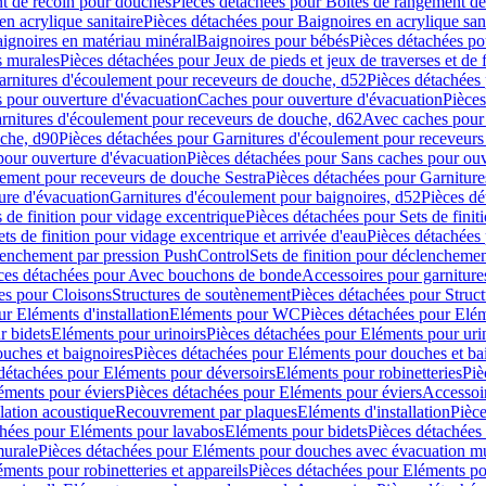
t de recoin pour douches
Pièces détachées pour Boîtes de rangement d
en acrylique sanitaire
Pièces détachées pour Baignoires en acrylique sani
ignoires en matériau minéral
Baignoires pour bébés
Pièces détachées po
ns murales
Pièces détachées pour Jeux de pieds et jeux de traverses et de 
arnitures d'écoulement pour receveurs de douche, d52
Pièces détachées
 pour ouverture d'évacuation
Caches pour ouverture d'évacuation
Pièces
rnitures d'écoulement pour receveurs de douche, d62
Avec caches pour 
uche, d90
Pièces détachées pour Garnitures d'écoulement pour receveur
pour ouverture d'évacuation
Pièces détachées pour Sans caches pour ouv
lement pour receveurs de douche Sestra
Pièces détachées pour Garniture
ure d'évacuation
Garnitures d'écoulement pour baignoires, d52
Pièces dé
s de finition pour vidage excentrique
Pièces détachées pour Sets de finit
ets de finition pour vidage excentrique et arrivée d'eau
Pièces détachées 
lenchement par pression PushControl
Sets de finition pour déclencheme
ces détachées pour Avec bouchons de bonde
Accessoires pour garniture
es pour Cloisons
Structures de soutènement
Pièces détachées pour Struc
r Eléments d'installation
Eléments pour WC
Pièces détachées pour El
r bidets
Eléments pour urinoirs
Pièces détachées pour Eléments pour uri
uches et baignoires
Pièces détachées pour Eléments pour douches et ba
détachées pour Eléments pour déversoirs
Eléments pour robinetteries
Piè
éments pour éviers
Pièces détachées pour Eléments pour éviers
Accessoi
olation acoustique
Recouvrement par plaques
Eléments d'installation
Pièce
chées pour Eléments pour lavabos
Eléments pour bidets
Pièces détachées
murale
Pièces détachées pour Eléments pour douches avec évacuation m
éments pour robinetteries et appareils
Pièces détachées pour Eléments pou