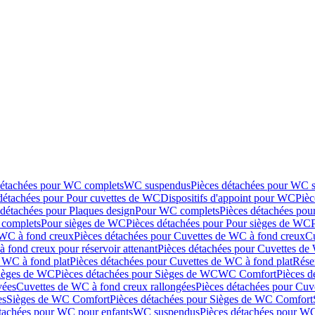
détachées pour WC complets
WC suspendus
Pièces détachées pour WC 
détachées pour Pour cuvettes de WC
Dispositifs d'appoint pour WC
Pièc
 détachées pour Plaques design
Pour WC complets
Pièces détachées po
complets
Pour sièges de WC
Pièces détachées pour Pour sièges de WC
 WC à fond creux
Pièces détachées pour Cuvettes de WC à fond creux
Cu
 fond creux pour réservoir attenant
Pièces détachées pour Cuvettes de 
 WC à fond plat
Pièces détachées pour Cuvettes de WC à fond plat
Rése
ièges de WC
Pièces détachées pour Sièges de WC
WC Comfort
Pièces 
vées
Cuvettes de WC à fond creux rallongées
Pièces détachées pour Cuv
es
Sièges de WC Comfort
Pièces détachées pour Sièges de WC Comfort
tachées pour WC pour enfants
WC suspendus
Pièces détachées pour W