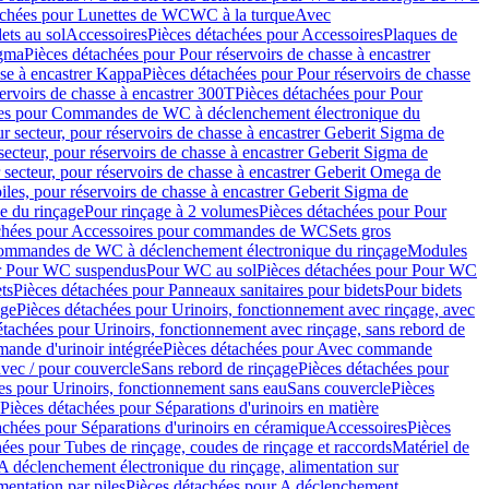
achées pour Lunettes de WC
WC à la turque
Avec
ets au sol
Accessoires
Pièces détachées pour Accessoires
Plaques de
igma
Pièces détachées pour Pour réservoirs de chasse à encastrer
sse à encastrer Kappa
Pièces détachées pour Pour réservoirs de chasse
ervoirs de chasse à encastrer 300T
Pièces détachées pour Pour
ées pour Commandes de WC à déclenchement électronique du
r secteur, pour réservoirs de chasse à encastrer Geberit Sigma de
secteur, pour réservoirs de chasse à encastrer Geberit Sigma de
 secteur, pour réservoirs de chasse à encastrer Geberit Omega de
iles, pour réservoirs de chasse à encastrer Geberit Sigma de
 du rinçage
Pour rinçage à 2 volumes
Pièces détachées pour Pour
achées pour Accessoires pour commandes de WC
Sets gros
commandes de WC à déclenchement électronique du rinçage
Modules
ur Pour WC suspendus
Pour WC au sol
Pièces détachées pour Pour WC
ts
Pièces détachées pour Panneaux sanitaires pour bidets
Pour bidets
age
Pièces détachées pour Urinoirs, fonctionnement avec rinçage, avec
étachées pour Urinoirs, fonctionnement avec rinçage, sans rebord de
nde d'urinoir intégrée
Pièces détachées pour Avec commande
avec / pour couvercle
Sans rebord de rinçage
Pièces détachées pour
es pour Urinoirs, fonctionnement sans eau
Sans couvercle
Pièces
Pièces détachées pour Séparations d'urinoirs en matière
achées pour Séparations d'urinoirs en céramique
Accessoires
Pièces
hées pour Tubes de rinçage, coudes de rinçage et raccords
Matériel de
A déclenchement électronique du rinçage, alimentation sur
mentation par piles
Pièces détachées pour A déclenchement