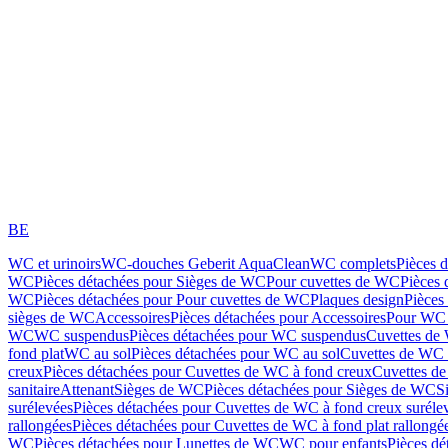
BE
WC et urinoirs
WC-douches Geberit AquaClean
WC complets
Pièces 
WC
Pièces détachées pour Sièges de WC
Pour cuvettes de WC
Pièces 
WC
Pièces détachées pour Pour cuvettes de WC
Plaques design
Pièces
sièges de WC
Accessoires
Pièces détachées pour Accessoires
Pour WC 
WC
WC suspendus
Pièces détachées pour WC suspendus
Cuvettes de
fond plat
WC au sol
Pièces détachées pour WC au sol
Cuvettes de WC à
creux
Pièces détachées pour Cuvettes de WC à fond creux
Cuvettes de
sanitaire
Attenant
Sièges de WC
Pièces détachées pour Sièges de WC
S
surélevées
Pièces détachées pour Cuvettes de WC à fond creux suréle
rallongées
Pièces détachées pour Cuvettes de WC à fond plat rallongé
WC
Pièces détachées pour Lunettes de WC
WC pour enfants
Pièces dé