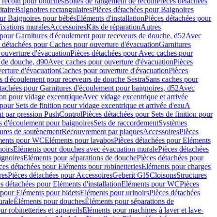
e recoin pour douches
Boîtes de rangement de recoin
Pièces détachées
taire
Baignoires rectangulaires
Pièces détachées pour Baignoires
ur Baignoires pour bébés
Eléments d'installation
Pièces détachées pour
fixations murales
Accessoires
Kits de réparation
Autres
 pour Garnitures d'écoulement pour receveurs de douche, d52
Avec
 détachées pour Caches pour ouverture d'évacuation
Garnitures
ouverture d'évacuation
Pièces détachées pour Avec caches pour
s de douche, d90
Avec caches pour ouverture d'évacuation
Pièces
erture d'évacuation
Caches pour ouverture d'évacuation
Pièces
s d'écoulement pour receveurs de douche Sestra
Sans caches pour
tachées pour Garnitures d'écoulement pour baignoires, d52
Avec
ion pour vidage excentrique
Avec vidage excentrique et arrivée
pour Sets de finition pour vidage excentrique et arrivée d'eau
A
nt par pression PushControl
Pièces détachées pour Sets de finition pour
s d'écoulement pour baignoires
Sets de raccordement
Systèmes
tures de soutènement
Recouvrement par plaques
Accessoires
Pièces
éments pour WC
Eléments pour lavabos
Pièces détachées pour Eléments
noirs
Eléments pour douches avec évacuation murale
Pièces détachées
ignoires
Eléments pour séparations de douche
Pièces détachées pour
ces détachées pour Eléments pour robinetteries
Eléments pour charges
res
Pièces détachées pour Accessoires
Geberit GIS
Cloisons
Structures
s détachées pour Eléments d'installation
Eléments pour WC
Pièces
 pour Eléments pour bidets
Eléments pour urinoirs
Pièces détachées
urale
Éléments pour douches
Éléments pour séparations de
r robinetteries et appareils
Eléments pour machines à laver et lave-