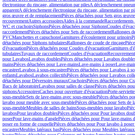
électronique du rinçage, alimentation par piles
A déclenchement pneum
apparent
A déclenchement électronique du rinçage, alimentation par pi
gros œuvre et de remplacement
Pièces détachées pour Sets gros œuvr
recouvrement
Autres accessoires
Aides à la commande
Raccordements a
WC et crachoirs
Siphons
Pièces détachées pour Siphons
Coudes d'évac
raccordement
Pièces détachées pour Sets de raccordement
Rallonges d
PVC
Manchettes et capuchons
Garnitures d'écoulement pour urinoirs
P
détachées pour Siphons tubulaires
Rallonges de coude de rinçage
Pièce
d'évacuation
Pièces détachées pour Coudes d'évacuation
Garnitures d'
tubulaires
Tuyaux de raccordement
Coudes d'évacuation
Recouvrement
pour Lavabos
Lavabos doubles
Pièces détachées pour Lavabos double
mains
Pièces détachées pour Lave-mains
Lave-mains à poser
Lave-main
encastrer
Lavabos à sous-encastrer
Pièces détachées pour Lavabos à so
enfants
Lavabos
Lavabos collectifs
Pièces détachées pour Lavabos colle
détachées pour Déversoirs muraux
Crachoirs
Pièces détachées pour Cr
Bacs de laboratoire
Lavabos pour salles de classe
Pièces détachées pou
siphons
Accessoires
Caches pour ouverture d'évacuation
Porte-serviette
sous-meuble
Sets de lave-mains avec sous-meuble
Pièces détachées po
lavabo pour meuble avec sous-meuble
Pièces détachées pour Sets de
sous-meuble
Meubles de salles de bains
Sous-meubles pour lavabo
Pièc
lavabos
Pour lavabos doubles
Pièces détachées pour Pour lavabos dou
poser
Pour lave-mains d'angle
Pièces détachées pour Pour lave-mains d
poser en forme de coupelle
Pièces détachées pour Pour lavabo à poser
encastrer
Meubles latéraux bas
Pièces détachées pour Meubles latéraux
hautes
Pièces détachées pour Colonnes mi-hautes
Armoires hautes com