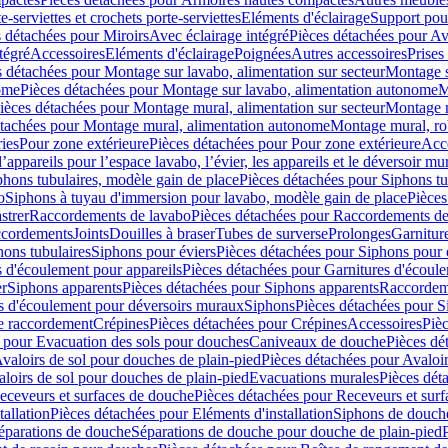
e-serviettes et crochets porte-serviettes
Eléments d'éclairage
Support pou
 détachées pour Miroirs
Avec éclairage intégré
Pièces détachées pour Av
tégré
Accessoires
Eléments d'éclairage
Poignées
Autres accessoires
Prises
s détachées pour Montage sur lavabo, alimentation sur secteur
Montage s
ome
Pièces détachées pour Montage sur lavabo, alimentation autonome
M
ièces détachées pour Montage mural, alimentation sur secteur
Montage m
étachées pour Montage mural, alimentation autonome
Montage mural, ro
ries
Pour zone extérieure
Pièces détachées pour Pour zone extérieure
Acc
ppareils pour l’espace lavabo, l’évier, les appareils et le déversoir mu
phons tubulaires, modèle gain de place
Pièces détachées pour Siphons tu
o
Siphons à tuyau d'immersion pour lavabo, modèle gain de place
Pièces
strer
Raccordements de lavabo
Pièces détachées pour Raccordements de
ccordements
Joints
Douilles à braser
Tubes de surverse
Prolonges
Garnitur
hons tubulaires
Siphons pour éviers
Pièces détachées pour Siphons pour 
s d'écoulement pour appareils
Pièces détachées pour Garnitures d'écoule
er
Siphons apparents
Pièces détachées pour Siphons apparents
Raccordem
es d'écoulement pour déversoirs muraux
Siphons
Pièces détachées pour 
e raccordement
Crépines
Pièces détachées pour Crépines
Accessoires
Piè
 pour Evacuation des sols pour douches
Caniveaux de douche
Pièces dé
valoirs de sol pour douches de plain-pied
Pièces détachées pour Avaloir
loirs de sol pour douches de plain-pied
Evacuations murales
Pièces dét
eceveurs et surfaces de douche
Pièces détachées pour Receveurs et sur
tallation
Pièces détachées pour Eléments d'installation
Siphons de douche
éparations de douche
Séparations de douche pour douche de plain-pied