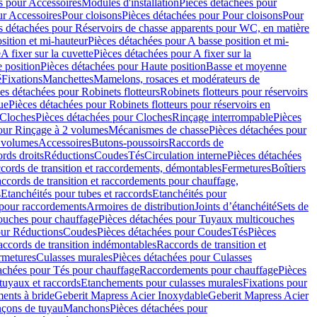
s pour Accessoires
Modules d'installation
Pièces détachées pour
ur Accessoires
Pour cloisons
Pièces détachées pour Pour cloisons
Pour
s détachées pour Réservoirs de chasse apparents pour WC, en matière
sition et mi-hauteur
Pièces détachées pour A basse position et mi-
e
A fixer sur la cuvette
Pièces détachées pour A fixer sur la
 position
Pièces détachées pour Haute position
Basse et moyenne
é
Fixations
Manchettes
Mamelons, rosaces et modérateurs de
es détachées pour Robinets flotteurs
Robinets flotteurs pour réservoirs
ue
Pièces détachées pour Robinets flotteurs pour réservoirs en
Cloches
Pièces détachées pour Cloches
Rinçage interrompable
Pièces
our Rinçage à 2 volumes
Mécanismes de chasse
Pièces détachées pour
2 volumes
Accessoires
Butons-poussoirs
Raccords de
rds droits
Réductions
Coudes
Tés
Circulation interne
Pièces détachées
cords de transition et raccordements, démontables
Fermetures
Boîtiers
ccords de transition et raccordements pour chauffage,
s
Etanchéités pour tubes et raccords
Etanchéités pour
 pour raccordements
Armoires de distribution
Joints d’étanchéité
Sets de
ouches pour chauffage
Pièces détachées pour Tuyaux multicouches
our Réductions
Coudes
Pièces détachées pour Coudes
Tés
Pièces
ccords de transition indémontables
Raccords de transition et
rmetures
Culasses murales
Pièces détachées pour Culasses
achées pour Tés pour chauffage
Raccordements pour chauffage
Pièces
tuyaux et raccords
Etanchements pour culasses murales
Fixations pour
ents à bride
Geberit Mapress Acier Inoxydable
Geberit Mapress Acier
çons de tuyau
Manchons
Pièces détachées pour