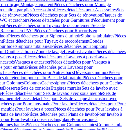
 du rinçage
Montage apparent
Pièces détachées pour Montage
entation par piles
Accessoires
Pièces détachées pour Accessoires
Sets
s de rénovation
Pièces détachées pour Sets de rénovation
Plaques de
 WC et crachoirs
Pièces détachées pour Garnitures d'écoulement pour
ent
Pièces détachées pour Tuyaux de raccordement
Sets de
e
Raccords en PVC
Pièces détachées pour Raccords en
inoir
Pièces détachées pour Siphons d'urinoir
Siphons tubulaires
Pièces
nt
Pièces détachées pour Tuyaux de raccordement
Coudes
our bidets
Siphons tubulaires
Pièces détachées pour Siphons
ur Douilles à braser
Zone de lavage
Lavabos
Lavabos
Pièces détachées
vabos à poser
Pièces détachées pour Lavabos à poser
Lave-
ncastrés
Vasques à encastrer
Pièces détachées pour Vasques à
s pour enfants
Pièces détachées pour Lavabos pour
s bacs
Pièces détachées pour Autres bacs
Déversoirs muraux
Pièces
cs de rétention pour plâtre
Bacs de laboratoire
Pièces détachées pour
pour Colonnes
Colonnes
Cache-siphons
Pièces détachées pour Cache-
ts
Dosserets
Sets de consoles
Etagères murales
Sets de lavabo avec
e
Pièces détachées pour Sets de lavabo avec sous-meuble
Sets de
ous-meuble
Pièces détachées pour Sets de vasque à encastrer avec
tachées pour Pour lave-mains
Pour lavabos
Pièces détachées pour Pour
r meubles
Pour lavabos à poser
Pièces détachées pour Pour lavabos à
Plans de lavabo
Pièces détachées pour Plans de lavabo
Pour lavabo à
 pour Pour lavabo à poser rectangulaire
Pour vasque à
lonnes hautes
Pièces détachées pour Colonnes hautes
Colonnes mi-
s
Pièces détachées pour Autres meubles
Etagères murales
Pièces