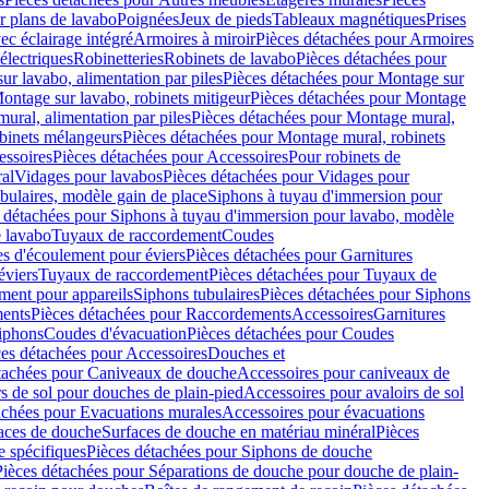
r plans de lavabo
Poignées
Jeux de pieds
Tableaux magnétiques
Prises
ec éclairage intégré
Armoires à miroir
Pièces détachées pour Armoires
 électriques
Robinetteries
Robinets de lavabo
Pièces détachées pour
ur lavabo, alimentation par piles
Pièces détachées pour Montage sur
ontage sur lavabo, robinets mitigeur
Pièces détachées pour Montage
ural, alimentation par piles
Pièces détachées pour Montage mural,
binets mélangeurs
Pièces détachées pour Montage mural, robinets
essoires
Pièces détachées pour Accessoires
Pour robinets de
ral
Vidages pour lavabos
Pièces détachées pour Vidages pour
bulaires, modèle gain de place
Siphons à tuyau d'immersion pour
 détachées pour Siphons à tuyau d'immersion pour lavabo, modèle
 lavabo
Tuyaux de raccordement
Coudes
es d'écoulement pour éviers
Pièces détachées pour Garnitures
éviers
Tuyaux de raccordement
Pièces détachées pour Tuyaux de
ment pour appareils
Siphons tubulaires
Pièces détachées pour Siphons
ents
Pièces détachées pour Raccordements
Accessoires
Garnitures
Siphons
Coudes d'évacuation
Pièces détachées pour Coudes
ces détachées pour Accessoires
Douches et
tachées pour Caniveaux de douche
Accessoires pour caniveaux de
s de sol pour douches de plain-pied
Accessoires pour avaloirs de sol
achées pour Evacuations murales
Accessoires pour évacuations
faces de douche
Surfaces de douche en matériau minéral
Pièces
 spécifiques
Pièces détachées pour Siphons de douche
Pièces détachées pour Séparations de douche pour douche de plain-