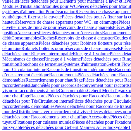
vaisselle
Pièces détachées pour Eléments pour machines à laver et lave
Modules d'installation
Modules pour WC
Pièces détachées pour Modu
systèmes d'alimentation
Pour évacuation
Réservoirs de chasse apparent
synthétique
A fixer sur la cuvette
Pièces détachées pour A fixer sur la c
hauteur
Réservoirs de chasse apparents pour WC, en céramique
Pièces
cuvette
Tubes de rinçage pour réservoirs de chasse apparents
Pièces dé
position
Accessoires
Pièces détachées pour Accessoires
Raccordements
débit
Consommables
Cloches
Réservoirs de chasse à encastrer
Coudes d
de chasse apparents
Pièces détachées pour Robinets flotteurs pour rése
céramique
Robinets flotteurs pour réservoirs de chasse universels
Pièce
détachées pour Rinçage interrompable
Rinçage à 1 volume
Pièces dét
Mécanismes de chasse
Rinçage à 1 volume
Pièces détachées pour Rin
transition
Bouchons de fermeture
Systèmes d'alimentation
Geberit Flow
pour Circulation interne
Raccords de transition indémontables
Raccords
d’encastrement électrique
Raccordements
Pièces détachées pour Racc
démontables
Raccordements pour chauffage
Pièces détachées pour Ra
raccordements
Etanchéités pour raccords
Recouvrement pour raccords
vis pour raccordements à bride
Consommables
Geberit Mepla
Tuyaux m
pour chauffage
Raccords
Pièces détachées pour Raccords
Raccords droi
détachées pour Tés
Circulation interne
Pièces détachées pour Circulati
raccordements, démontables
Pièces détachées pour Raccords de transi
murales
Distributeurs avec raccordement à visser
Pièces détachées pour
détachées pour Raccordements pour chauffage
Accessoires
Pièces dét
tuyaux
Fixations pour culasses murales
Pièces détachées pour Fixation
Inoxydable
Pièces détachées pour Geberit Mapress Acier Inoxydable
T