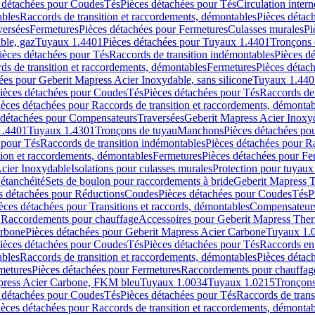
 détachées pour Coudes
Tés
Pièces détachées pour Tés
Circulation intern
ables
Raccords de transition et raccordements, démontables
Pièces détac
versées
Fermetures
Pièces détachées pour Fermetures
Culasses murales
Pi
ble, gaz
Tuyaux 1.4401
Pièces détachées pour Tuyaux 1.4401
Tronçons 
ièces détachées pour Tés
Raccords de transition indémontables
Pièces d
ds de transition et raccordements, démontables
Fermetures
Pièces détac
ées pour Geberit Mapress Acier Inoxydable, sans silicone
Tuyaux 1.440
ièces détachées pour Coudes
Tés
Pièces détachées pour Tés
Raccords de 
ièces détachées pour Raccords de transition et raccordements, démontab
 détachées pour Compensateurs
Traversées
Geberit Mapress Acier Inox
1.4401
Tuyaux 1.4301
Tronçons de tuyau
Manchons
Pièces détachées p
 pour Tés
Raccords de transition indémontables
Pièces détachées pour Ra
tion et raccordements, démontables
Fermetures
Pièces détachées pour Fe
Acier Inoxydable
Isolations pour culasses murales
Protection pour tuyaux
'étanchéité
Sets de boulon pour raccordements à bride
Geberit Mapress 
s détachées pour Réductions
Coudes
Pièces détachées pour Coudes
Tés
P
èces détachées pour Transitions et raccords, démontables
Compensateur
r Raccordements pour chauffage
Accessoires pour Geberit Mapress The
arbone
Pièces détachées pour Geberit Mapress Acier Carbone
Tuyaux 1.
ièces détachées pour Coudes
Tés
Pièces détachées pour Tés
Raccords en
ables
Raccords de transition et raccordements, démontables
Pièces détac
metures
Pièces détachées pour Fermetures
Raccordements pour chauffag
apress Acier Carbone, FKM bleu
Tuyaux 1.0034
Tuyaux 1.0215
Tronçons
 détachées pour Coudes
Tés
Pièces détachées pour Tés
Raccords de trans
ièces détachées pour Raccords de transition et raccordements, démontab