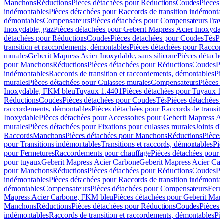
Manchons
Réductions
Pièces détachées pour Réductions
Coudes
Pièces
indémontables
Pièces détachées pour Raccords de transition indémont
démontables
Compensateurs
Pièces détachées pour Compensateurs
Tra
Inoxydable, gaz
Pièces détachées pour Geberit Mapress Acier Inoxyda
détachées pour Réductions
Coudes
Pièces détachées pour Coudes
Tés
P
transition et raccordements, démontables
Pièces détachées pour Raccor
murales
Geberit Mapress Acier Inoxydable, sans silicone
Pièces détach
pour Manchons
Réductions
Pièces détachées pour Réductions
Coudes
P
indémontables
Raccords de transition et raccordements, démontables
P
murales
Pièces détachées pour Culasses murales
Compensateurs
Pièces
Inoxydable, FKM bleu
Tuyaux 1.4401
Pièces détachées pour Tuyaux 
Réductions
Coudes
Pièces détachées pour Coudes
Tés
Pièces détachées
raccordements, démontables
Pièces détachées pour Raccords de transi
Inoxydable
Pièces détachées pour Accessoires pour Geberit Mapress 
murales
Pièces détachées pour Fixations pour culasses murales
Joints d
Raccords
Manchons
Pièces détachées pour Manchons
Réductions
Pièce
pour Transitions indémontables
Transitions et raccords, démontables
Pi
pour Fermetures
Raccordements pour chauffage
Pièces détachées pou
pour tuyaux
Geberit Mapress Acier Carbone
Geberit Mapress Acier C
pour Manchons
Réductions
Pièces détachées pour Réductions
Coudes
P
indémontables
Pièces détachées pour Raccords de transition indémont
démontables
Compensateurs
Pièces détachées pour Compensateurs
Fer
Mapress Acier Carbone, FKM bleu
Pièces détachées pour Geberit M
Manchons
Réductions
Pièces détachées pour Réductions
Coudes
Pièces
indémontables
Raccords de transition et raccordements, démontables
P