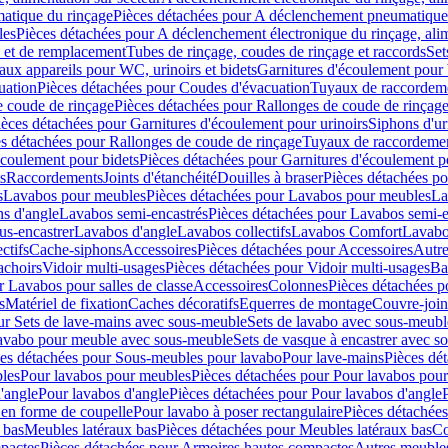
atique du rinçage
Pièces détachées pour A déclenchement pneumatique
les
Pièces détachées pour A déclenchement électronique du rinçage, alim
e et de remplacement
Tubes de rinçage, coudes de rinçage et raccords
Set
ux appareils pour WC, urinoirs et bidets
Garnitures d'écoulement pour
uation
Pièces détachées pour Coudes d'évacuation
Tuyaux de raccordem
e coude de rinçage
Pièces détachées pour Rallonges de coude de rinçag
ièces détachées pour Garnitures d'écoulement pour urinoirs
Siphons d'ur
s détachées pour Rallonges de coude de rinçage
Tuyaux de raccordeme
écoulement pour bidets
Pièces détachées pour Garnitures d'écoulement p
s
Raccordements
Joints d'étanchéité
Douilles à braser
Pièces détachées po
s
Lavabos pour meubles
Pièces détachées pour Lavabos pour meubles
La
s d'angle
Lavabos semi-encastrés
Pièces détachées pour Lavabos semi-e
us-encastrer
Lavabos d'angle
Lavabos collectifs
Lavabos Comfort
Lavabo
ctifs
Cache-siphons
Accessoires
Pièces détachées pour Accessoires
Autre
achoirs
Vidoir multi-usages
Pièces détachées pour Vidoir multi-usages
Ba
r Lavabos pour salles de classe
Accessoires
Colonnes
Pièces détachées 
s
Matériel de fixation
Caches décoratifs
Equerres de montage
Couvre-join
ur Sets de lave-mains avec sous-meuble
Sets de lavabo avec sous-meubl
 lavabo pour meuble avec sous-meuble
Sets de vasque à encastrer avec s
es détachées pour Sous-meubles pour lavabo
Pour lave-mains
Pièces dé
bles
Pour lavabos pour meubles
Pièces détachées pour Pour lavabos pou
'angle
Pour lavabos d'angle
Pièces détachées pour Pour lavabos d'angle
 en forme de coupelle
Pour lavabo à poser rectangulaire
Pièces détachées
 bas
Meubles latéraux bas
Pièces détachées pour Meubles latéraux bas
Co
pactes
Pièces détachées pour Armoires hautes compactes
Autres meuble