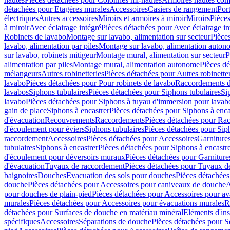
détachées pour Etagères murales
Accessoires
Casiers de rangement
Port
électriques
Autres accessoires
Miroirs et armoires à miroir
Miroirs
Pièces
à miroir
Avec éclairage intégré
Pièces détachées pour Avec éclairage in
Robinets de lavabo
Montage sur lavabo, alimentation sur secteur
Pièce
lavabo, alimentation par piles
Montage sur lavabo, alimentation auton
sur lavabo, robinets mitigeur
Montage mural, alimentation sur secteur
P
alimentation par piles
Montage mural, alimentation autonome
Pièces d
mélangeurs
Autres robinetteries
Pièces détachées pour Autres robinette
lavabo
Pièces détachées pour Pour robinets de lavabo
Raccordements d’a
lavabos
Siphons tubulaires
Pièces détachées pour Siphons tubulaires
Si
lavabo
Pièces détachées pour Siphons à tuyau d'immersion pour lavab
gain de place
Siphons à encastrer
Pièces détachées pour Siphons à enca
d'évacuation
Recouvrements
Raccordements
Pièces détachées pour Ra
d'écoulement pour éviers
Siphons tubulaires
Pièces détachées pour Sip
raccordement
Accessoires
Pièces détachées pour Accessoires
Garniture
tubulaires
Siphons à encastrer
Pièces détachées pour Siphons à encastr
d'écoulement pour déversoirs muraux
Pièces détachées pour Garnitur
d'évacuation
Tuyaux de raccordement
Pièces détachées pour Tuyaux d
baignoires
Douches
Evacuation des sols pour douches
Pièces détachées
douche
Pièces détachées pour Accessoires pour caniveaux de douche
A
pour douches de plain-pied
Pièces détachées pour Accessoires pour ava
murales
Pièces détachées pour Accessoires pour évacuations murales
R
détachées pour Surfaces de douche en matériau minéral
Eléments d'ins
spécifiques
Accessoires
Séparations de douche
Pièces détachées pour S