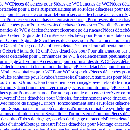
 de WC
Pièces détachées pour Sièges de WC
Lunettes de WC
Pièces dét
détachées pour Bidets suspendus
Bidets au sol
Pièces détachées pour Bid
hées pour Plaques de commande
Pour réservoirs de chasse à encastrer S
our Pour réservoirs de chasse à encastrer Omega
Pour réservoirs de cha
s détachées pour Pour réservoirs de chasse à encastrer Twinline
Pour rés
andes de WC à déclenchement électronique du rinçage
Pièces détach
astrer Geberit Sigma de 12 cm
Pièces détachées pour Pour alimentation su
strer Geberit Sigma de 8 cm
Pièces détachées pour Pour alimentation sur 
trer Geberit Omega de 12 cm
Pièces détachées pour Pour alimentation sur
rer Geberit Sigma de 12 cm
Pièces détachées pour Pour alimentation par p
ièces détachées pour Commandes de WC à déclenchement pneumatique
ur rinçage à 1 volume
Accessoires pour commandes de WC
Pièces dét
 déclenchement électronique du rinçage
Pièces détachées pour Pour 
r Modules sanitaires pour WC
Pour WC suspendus
Pièces détachées po
dules sanitaires pour lavabos
Accessoires
Panneaux sanitaires pour bide
sol
Urinoirs
Urinoirs, fonctionnement avec rinçage, avec rebord de rinç
e
Urinoirs, fonctionnement avec rinçage, sans rebord de rinçage
Pièces d
chées pour Pour commande d'urinoir apparente ou à encastrer
Avec comma
ouvercle
Pièces détachées pour Urinoirs, fonctionnement avec rinçage, 
Avec rebord de rinçage
Urinoirs, fonctionnement sans eau
Pièces détaché
pour Séparations d'urinoirs
Séparations d'urinoirs en matière synthétique
tions d'urinoirs en verre
Séparations d'urinoirs en céramique
Pièces dét
s de siphon
Tubes de rinçage, coudes de rinçage et raccords
Pièces détac
es d'urinoir
Montage encastré
Pièces détachées pour Montage encastré
, alimentation sur secteur
A déclenchement électronique du rinçage, ali