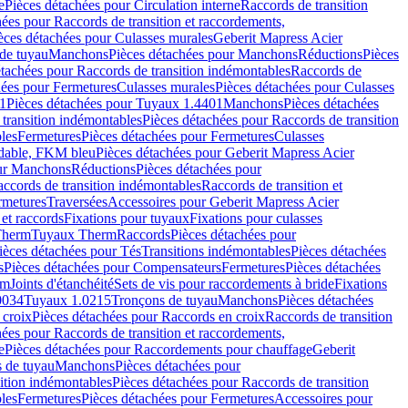
e
Pièces détachées pour Circulation interne
Raccords de transition
hées pour Raccords de transition et raccordements,
èces détachées pour Culasses murales
Geberit Mapress Acier
de tuyau
Manchons
Pièces détachées pour Manchons
Réductions
Pièces
étachées pour Raccords de transition indémontables
Raccords de
hées pour Fermetures
Culasses murales
Pièces détachées pour Culasses
1
Pièces détachées pour Tuyaux 1.4401
Manchons
Pièces détachées
transition indémontables
Pièces détachées pour Raccords de transition
les
Fermetures
Pièces détachées pour Fermetures
Culasses
ydable, FKM bleu
Pièces détachées pour Geberit Mapress Acier
our Manchons
Réductions
Pièces détachées pour
ccords de transition indémontables
Raccords de transition et
rmetures
Traversées
Accessoires pour Geberit Mapress Acier
 et raccords
Fixations pour tuyaux
Fixations pour culasses
Therm
Tuyaux Therm
Raccords
Pièces détachées pour
ièces détachées pour Tés
Transitions indémontables
Pièces détachées
s
Pièces détachées pour Compensateurs
Fermetures
Pièces détachées
rm
Joints d'étanchéité
Sets de vis pour raccordements à bride
Fixations
0034
Tuyaux 1.0215
Tronçons de tuyau
Manchons
Pièces détachées
 croix
Pièces détachées pour Raccords en croix
Raccords de transition
hées pour Raccords de transition et raccordements,
e
Pièces détachées pour Raccordements pour chauffage
Geberit
 de tuyau
Manchons
Pièces détachées pour
ition indémontables
Pièces détachées pour Raccords de transition
les
Fermetures
Pièces détachées pour Fermetures
Accessoires pour