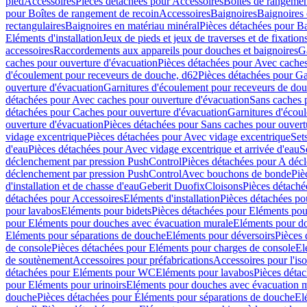
pied
Accessoires
Pièces détachées pour Accessoires
Boîtes de rangemen
pour Boîtes de rangement de recoin
Accessoires
Baignoires
Baignoires 
rectangulaires
Baignoires en matériau minéral
Pièces détachées pour Ba
Eléments d'installation
Jeux de pieds et jeux de traverses et de fixatio
accessoires
Raccordements aux appareils pour douches et baignoires
G
caches pour ouverture d'évacuation
Pièces détachées pour Avec caches
d'écoulement pour receveurs de douche, d62
Pièces détachées pour Ga
ouverture d'évacuation
Garnitures d'écoulement pour receveurs de do
détachées pour Avec caches pour ouverture d'évacuation
Sans caches 
détachées pour Caches pour ouverture d'évacuation
Garnitures d'écou
ouverture d'évacuation
Pièces détachées pour Sans caches pour ouvert
vidage excentrique
Pièces détachées pour Avec vidage excentrique
Set
d'eau
Pièces détachées pour Avec vidage excentrique et arrivée d'eau
S
déclenchement par pression PushControl
Pièces détachées pour A déc
déclenchement par pression PushControl
Avec bouchons de bonde
Piè
d'installation et de chasse d'eau
Geberit Duofix
Cloisons
Pièces détaché
détachées pour Accessoires
Eléments d'installation
Pièces détachées pou
pour lavabos
Eléments pour bidets
Pièces détachées pour Eléments pou
pour Eléments pour douches avec évacuation murale
Eléments pour do
Eléments pour séparations de douche
Eléments pour déversoirs
Pièces 
de console
Pièces détachées pour Eléments pour charges de console
El
de soutènement
Accessoires pour préfabrications
Accessoires pour l'is
détachées pour Eléments pour WC
Eléments pour lavabos
Pièces déta
pour Eléments pour urinoirs
Eléments pour douches avec évacuation 
douche
Pièces détachées pour Éléments pour séparations de douche
El