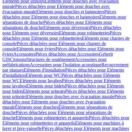
Eléments pour urinoirs
Eléments pour douches avec évacuation
murale
Pièces détachées pour Eléments pour douches avec
évacuation murale
Eléments pour douches et baignoires
Pièces
détachées pour Eléments pour douches et baignoires
Eléments pour
séparations de douche
Pièces détachées pour Eléments pour
séparations de douche
Eléments pour déversoirs
Pièces détachées
pour Eléments pour déversoirs
Eléments pour robinetteries
Pièces
détachées pour Eléments pour robinetteries
Eléments pour charges de
console
Pièces détachées pour Eléments pour charges de
console
Eléments pour éviers
Pièces détachées pour Eléments pour
éviers
Accessoires
Pièces détachées pour Accessoires
Geberit
GIS
Cloisons
Structures de soutènement
Accessoires pour
préfabrications
Accessoires pour l'isolation acoustique
Recouvrement
par plaques
Eléments d'installation
Pièces détachées pour Eléments
d'installation
Eléments pour WC
Pièces détachées pour Eléments
pour WC
Eléments pour lavabos
Pièces détachées pour Eléments
pour lavabos
Eléments pour bidets
Pièces détachées pour Eléments
pour bidets
Eléments pour urinoirs
Pièces détachées pour Eléments
pour urinoirs
Eléments pour douches avec évacuation murale
Pièces
détachées pour Eléments pour douches avec évacuation
murale
Éléments pour douches
Éléments pour séparations de
douche
Pièces détachées pour Éléments pour séparations de
douche
Eléments pour robinetteries et appareils
Pièces détachées pour
Eléments pour robinetteries et appareils
Eléments pour machines à
laver et lave-vaisselle
Pièces détachées pour Eléments pour machines