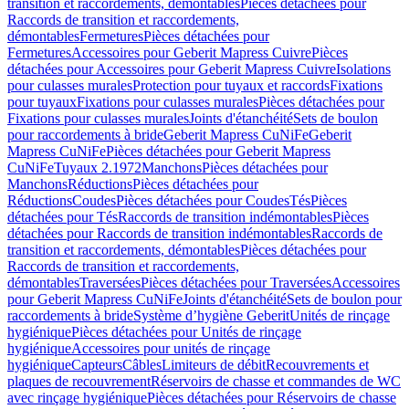
transition et raccordements, démontables
Pièces détachées pour
Raccords de transition et raccordements,
démontables
Fermetures
Pièces détachées pour
Fermetures
Accessoires pour Geberit Mapress Cuivre
Pièces
détachées pour Accessoires pour Geberit Mapress Cuivre
Isolations
pour culasses murales
Protection pour tuyaux et raccords
Fixations
pour tuyaux
Fixations pour culasses murales
Pièces détachées pour
Fixations pour culasses murales
Joints d'étanchéité
Sets de boulon
pour raccordements à bride
Geberit Mapress CuNiFe
Geberit
Mapress CuNiFe
Pièces détachées pour Geberit Mapress
CuNiFe
Tuyaux 2.1972
Manchons
Pièces détachées pour
Manchons
Réductions
Pièces détachées pour
Réductions
Coudes
Pièces détachées pour Coudes
Tés
Pièces
détachées pour Tés
Raccords de transition indémontables
Pièces
détachées pour Raccords de transition indémontables
Raccords de
transition et raccordements, démontables
Pièces détachées pour
Raccords de transition et raccordements,
démontables
Traversées
Pièces détachées pour Traversées
Accessoires
pour Geberit Mapress CuNiFe
Joints d'étanchéité
Sets de boulon pour
raccordements à bride
Système d’hygiène Geberit
Unités de rinçage
hygiénique
Pièces détachées pour Unités de rinçage
hygiénique
Accessoires pour unités de rinçage
hygiénique
Capteurs
Câbles
Limiteurs de débit
Recouvrements et
plaques de recouvrement
Réservoirs de chasse et commandes de WC
avec rinçage hygiénique
Pièces détachées pour Réservoirs de chasse