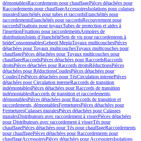
démontables
Raccordements pour chauffage
Pièces détachées pour
Raccordements pour chauffage
Accessoires
Isolations pour culasses
murales
Etanchéités pour tubes et raccords
Etanchéités pour
raccordements
Etanchéités pour raccords
Recouvrement pour
raccords
Fixations pour tuyaux
Tubes de protection et aides à
l'insertion
Fixations pour raccordements
Armoires de
distribution
Joints d’étanchéité
Sets de vis pour raccordements à
bride
Consommables
Geberit Mepla
Tuyaux multicouches
Pièces
détachées pour Tuyaux multicouches
Tuyaux multicouches pour
chauffage
Pièces détachées pour Tuyaux multicouches pour
chauffage
Raccords
Pièces détachées pour Raccords
Raccords
droits
Pièces détachées pour Raccords droits
Réductions
Pièces
détachées pour Réductions
Coudes
Pièces détachées pour
Coudes
Tés
Pièces détachées pour Tés
Circulation interne
Pièces
détachées pour Circulation interne
Raccords de transition
indémontables
Pièces détachées pour Raccords de transition
indémontables
Raccords de transition et raccordements,
démontables
Pièces détachées pour Raccords de transition et
raccordements, démontables
Fermetures
Pièces détachées pour
Fermetures
Culasses murales
Pièces détachées pour Culasses
murales
Distributeurs avec raccordement à visser
Pièces détachées
pour Distributeurs avec raccordement à visser
Tés pour
chauffage
Pièces détachées pour Tés pour chauffage
Raccordements
pour chauffage
Pièces détachées pour Raccordements pour
chauffage
Accessoires
Pièces détachées pour Accessoires
Isolations