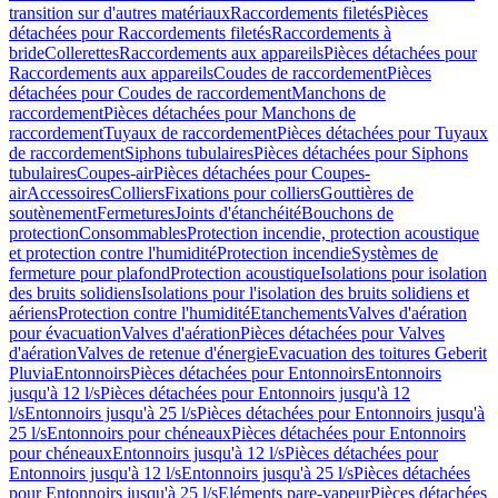
transition sur d'autres matériaux
Raccordements filetés
Pièces
détachées pour Raccordements filetés
Raccordements à
bride
Collerettes
Raccordements aux appareils
Pièces détachées pour
Raccordements aux appareils
Coudes de raccordement
Pièces
détachées pour Coudes de raccordement
Manchons de
raccordement
Pièces détachées pour Manchons de
raccordement
Tuyaux de raccordement
Pièces détachées pour Tuyaux
de raccordement
Siphons tubulaires
Pièces détachées pour Siphons
tubulaires
Coupes-air
Pièces détachées pour Coupes-
air
Accessoires
Colliers
Fixations pour colliers
Gouttières de
soutènement
Fermetures
Joints d'étanchéité
Bouchons de
protection
Consommables
Protection incendie, protection acoustique
et protection contre l'humidité
Protection incendie
Systèmes de
fermeture pour plafond
Protection acoustique
Isolations pour isolation
des bruits solidiens
Isolations pour l'isolation des bruits solidiens et
aériens
Protection contre l'humidité
Etanchements
Valves d'aération
pour évacuation
Valves d'aération
Pièces détachées pour Valves
d'aération
Valves de retenue d'énergie
Evacuation des toitures Geberit
Pluvia
Entonnoirs
Pièces détachées pour Entonnoirs
Entonnoirs
jusqu'à 12 l/s
Pièces détachées pour Entonnoirs jusqu'à 12
l/s
Entonnoirs jusqu'à 25 l/s
Pièces détachées pour Entonnoirs jusqu'à
25 l/s
Entonnoirs pour chéneaux
Pièces détachées pour Entonnoirs
pour chéneaux
Entonnoirs jusqu'à 12 l/s
Pièces détachées pour
Entonnoirs jusqu'à 12 l/s
Entonnoirs jusqu'à 25 l/s
Pièces détachées
pour Entonnoirs jusqu'à 25 l/s
Eléments pare-vapeur
Pièces détachées