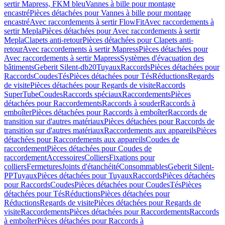
sertir Mapress, FKM bleu
Vannes à bille pour montage
encastré
Pièces détachées pour Vannes à bille pour montage
encastré
Avec raccordements à sertir FlowFit
Avec raccordements à
sertir Mepla
Pièces détachées pour Avec raccordements à sertir
Mepla
Clapets anti-retour
Pièces détachées pour Clapets anti-
retour
Avec raccordements à sertir Mapress
Pièces détachées pour
Avec raccordements à sertir Mapress
Systèmes d'évacuation des
bâtiments
Geberit Silent-db20
Tuyaux
Raccords
Pièces détachées pour
Raccords
Coudes
Tés
Pièces détachées pour Tés
Réductions
Regards
de visite
Pièces détachées pour Regards de visite
Raccords
SuperTube
Coudes
Raccords spéciaux
Raccordements
Pièces
détachées pour Raccordements
Raccords à souder
Raccords à
emboîter
Pièces détachées pour Raccords à emboîter
Raccords de
transition sur d'autres matériaux
Pièces détachées pour Raccords de
transition sur d'autres matériaux
Raccordements aux appareils
Pièces
détachées pour Raccordements aux appareils
Coudes de
raccordement
Pièces détachées pour Coudes de
raccordement
Accessoires
Colliers
Fixations pour
colliers
Fermetures
Joints d'étanchéité
Consommables
Geberit Silent-
PP
Tuyaux
Pièces détachées pour Tuyaux
Raccords
Pièces détachées
pour Raccords
Coudes
Pièces détachées pour Coudes
Tés
Pièces
détachées pour Tés
Réductions
Pièces détachées pour
Réductions
Regards de visite
Pièces détachées pour Regards de
visite
Raccordements
Pièces détachées pour Raccordements
Raccords
à emboîter
Pièces détachées pour Raccords à