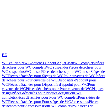
BE
WC et urinoirs
WC-douches Geberit AquaClean
WC complets
Pièces
détachées pour WC complets
WC suspendus
Pièces détachées pour
WC suspendus
WC au sol
Pièces détachées pour WC au sol
Sièges de
WC
Pièces détachées pour Sièges de WC
Pour cuvettes de WC
Pièces
détachées pour Pour cuvettes de WC
Dispositifs d'appoint pour
WC
Pièces détachées pour Dispositifs d'appoint pour WC
Pour
cuvettes de WC
Pièces détachées pour Pour cuvettes de WC
Plaques
design
Pièces détachées pour Plaques design
Pour WC
complets
Pièces détachées pour Pour WC complets
Pour sièges de
WC
Pièces détachées pour Pour sièges de WC
Accessoires
Pièces
détachées pour Accessoires
Pour WC complets
Pour sièges de