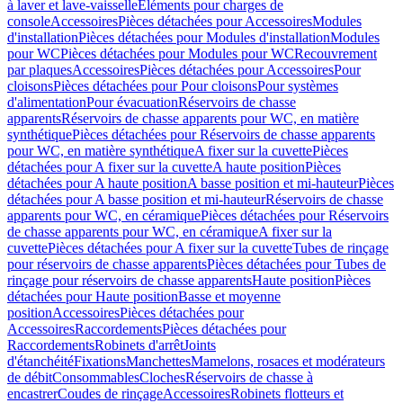
à laver et lave-vaisselle
Eléments pour charges de
console
Accessoires
Pièces détachées pour Accessoires
Modules
d'installation
Pièces détachées pour Modules d'installation
Modules
pour WC
Pièces détachées pour Modules pour WC
Recouvrement
par plaques
Accessoires
Pièces détachées pour Accessoires
Pour
cloisons
Pièces détachées pour Pour cloisons
Pour systèmes
d'alimentation
Pour évacuation
Réservoirs de chasse
apparents
Réservoirs de chasse apparents pour WC, en matière
synthétique
Pièces détachées pour Réservoirs de chasse apparents
pour WC, en matière synthétique
A fixer sur la cuvette
Pièces
détachées pour A fixer sur la cuvette
A haute position
Pièces
détachées pour A haute position
A basse position et mi-hauteur
Pièces
détachées pour A basse position et mi-hauteur
Réservoirs de chasse
apparents pour WC, en céramique
Pièces détachées pour Réservoirs
de chasse apparents pour WC, en céramique
A fixer sur la
cuvette
Pièces détachées pour A fixer sur la cuvette
Tubes de rinçage
pour réservoirs de chasse apparents
Pièces détachées pour Tubes de
rinçage pour réservoirs de chasse apparents
Haute position
Pièces
détachées pour Haute position
Basse et moyenne
position
Accessoires
Pièces détachées pour
Accessoires
Raccordements
Pièces détachées pour
Raccordements
Robinets d'arrêt
Joints
d'étanchéité
Fixations
Manchettes
Mamelons, rosaces et modérateurs
de débit
Consommables
Cloches
Réservoirs de chasse à
encastrer
Coudes de rinçage
Accessoires
Robinets flotteurs et