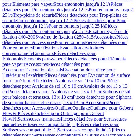
pour Eléments pare-vapeur
Pour entonnoirs jusqu'à 12 l/s
Pièces
détachées pour Pour entonnoirs jusqu'à 12 l/s
Pour entonnoirs jusqu'à
25 l/s
Trop-pleins de sécurité
Pièces détachées pour Trop-pleins de
sécurité
Pour entonnoirs jusqu'à 12 l/s
Pièces détachées pour Pour
entonnoirs jusqu'à 12 l/s
Pour entonnoirs jusqu'à 25 l/s
Pièces
détachées pour Pour entonnoirs jusqu'à 25 l/s
Fixations
Système de
fixation d40–200
Système de fixation d250–315
Accessoires
Pièces
détachées pour Accessoires
Pour entonnoirs
Pièces détachées pour
Pour entonnoirs
Pour fixations
Evacuation des toitures
conventionnelle
Entonnoirs
Pièces détachées pour
Entonnoirs
Eléments pare-vapeur
Pièces détachées pour Eléments
pare-vapeur
Accessoires
Pièces détachées pour
Accessoires
Evacuation des sols
Evacuation de surface pour
l'intérieur et l'extérieur
Pièces détachées pour Evacuation de surface
pour l'intérieur et l'extérieur
Avaloirs de sol 10 x 10 cm
Pièces
détachées pour Avaloirs de sol 10 x 10 cm
Avaloirs de sol 13 x 13
cm
Pièces détachées pour Avaloirs de sol 13 x 13 cm
Siphons de sol
pour balcons et terrasses, 13 x 13 cm
Pièces détachées pour Siphons
de sol pour balcons et terrasses, 13 x 13 cm
Accessoires
Pièces
détachées pour Accessoires
Outillage
Outillage
Outillage pour Geberit
FlowFit
Pièces détachées pour Outillage pour Geberit
FlowFit
Sertisseuses manuelles
Pièces détachées pour Sertisseuses
manuelles
Sertisseuses compatibilité [1]
Pièces détachées pour
Sertisseuses compatibilité [1]
Sertisseuses compatibilité [2]
Pièces
détachées pour Sertisseuses compatibilité [2]
Outils de façonnage de