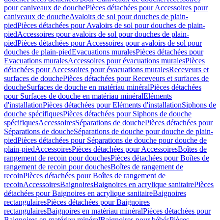
pour caniveaux de douche
Pièces détachées pour Accessoires pour
caniveaux de douche
Avaloirs de sol pour douches de plain-
pied
Pièces détachées pour Avaloirs de sol pour douches de plain-
pied
Accessoires pour avaloirs de sol pour douches de plain-
pied
Pièces détachées pour Accessoires pour avaloirs de sol pour
douches de plain-pied
Evacuations murales
Pièces détachées pour
Evacuations murales
Accessoires pour évacuations murales
Pièces
détachées pour Accessoires pour évacuations murales
Receveurs et
surfaces de douche
Pièces détachées pour Receveurs et surfaces de
douche
Surfaces de douche en matériau minéral
Pièces détachées
pour Surfaces de douche en matériau minéral
Eléments
d'installation
Pièces détachées pour Eléments d'installation
Siphons de
douche spécifiques
Pièces détachées pour Siphons de douche
spécifiques
Accessoires
Séparations de douche
Pièces détachées pour
Séparations de douche
Séparations de douche pour douche de plain-
pied
Pièces détachées pour Séparations de douche pour douche de
plain-pied
Accessoires
Pièces détachées pour Accessoires
Boîtes de
rangement de recoin pour douches
Pièces détachées pour Boîtes de
rangement de recoin pour douches
Boîtes de rangement de
recoin
Pièces détachées pour Boîtes de rangement de
recoin
Accessoires
Baignoires
Baignoires en acrylique sanitaire
Pièces
détachées pour Baignoires en acrylique sanitaire
Baignoires
rectangulaires
Pièces détachées pour Baignoires
rectangulaires
Baignoires en matériau minéral
Pièces détachées pour
Baignoires en matériau minéral
Baignoires pour bébés
Pièces