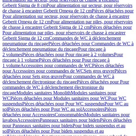
Geberit Sigma de 8 cm
Pour alimentation sur secteur, pour réservoirs
de chasse à encastrer Geberit Omega de 12 cm
Pièces détachées pour
Pour alimentation sur secteur, pour réservoirs de chasse à encastrer
Geberit Omega de 12 cm
Pour alimentation par piles, pour réservoirs
de chasse à encastrer Geberit Sigma de 12 cm
Pièces détachées pour
Pour alimentation par piles, pour réservoirs de chasse à encastrer
Geberit Sigma de 12 cm
Commandes de WC à déclenchement
pneumatique du rinçage
Pièces détachées pour Commandes de WC à
déclenchement pneumatique du rinçage
Pour rinçage à
2 volumes
Pièces détachées pour Pour rinçage à 2 volumes
Pour
rinçage à 1 volume
Pièces détachées pour Pour rinçage à
1 volume
Accessoires pour commandes de WC
Pièces détachées
pour Accessoires pour commandes de WC
Sets gros œuvre
Pièces
détachées pour Sets gros œuvre
Pour commandes de WC à
déclenchement électronique du rinçage
Pièces détachées pour Pour
commandes de WC à déclenchement électronique du
rinçage
Modules sanitaires Monolith
Modules sanitaires pour
WC
Pièces détachées pour Modules sanitaires pour WC
Pour WC
suspendus
Pièces détachées pour Pour WC suspendus
Pour WC au
sol
Pièces détachées pour Pour WC au sol
Accessoires
Pièces
détachées pour Accessoires
Consommables
Modules sanitaires pour
lavabos
Accessoires
Panneaux sanitaires pour bidets
Pièces détachées
pour Panneaux sanitaires pour bidets
Pour bidets suspendus et au
sol
Pièces détachées pour Pour bidets suspendus et au