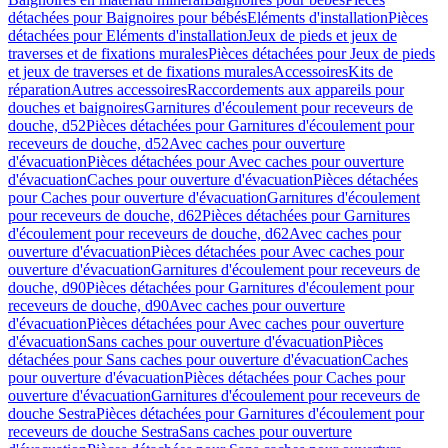
détachées pour Baignoires pour bébés
Eléments d'installation
Pièces
détachées pour Eléments d'installation
Jeux de pieds et jeux de
traverses et de fixations murales
Pièces détachées pour Jeux de pieds
et jeux de traverses et de fixations murales
Accessoires
Kits de
réparation
Autres accessoires
Raccordements aux appareils pour
douches et baignoires
Garnitures d'écoulement pour receveurs de
douche, d52
Pièces détachées pour Garnitures d'écoulement pour
receveurs de douche, d52
Avec caches pour ouverture
d'évacuation
Pièces détachées pour Avec caches pour ouverture
d'évacuation
Caches pour ouverture d'évacuation
Pièces détachées
pour Caches pour ouverture d'évacuation
Garnitures d'écoulement
pour receveurs de douche, d62
Pièces détachées pour Garnitures
d'écoulement pour receveurs de douche, d62
Avec caches pour
ouverture d'évacuation
Pièces détachées pour Avec caches pour
ouverture d'évacuation
Garnitures d'écoulement pour receveurs de
douche, d90
Pièces détachées pour Garnitures d'écoulement pour
receveurs de douche, d90
Avec caches pour ouverture
d'évacuation
Pièces détachées pour Avec caches pour ouverture
d'évacuation
Sans caches pour ouverture d'évacuation
Pièces
détachées pour Sans caches pour ouverture d'évacuation
Caches
pour ouverture d'évacuation
Pièces détachées pour Caches pour
ouverture d'évacuation
Garnitures d'écoulement pour receveurs de
douche Sestra
Pièces détachées pour Garnitures d'écoulement pour
receveurs de douche Sestra
Sans caches pour ouverture