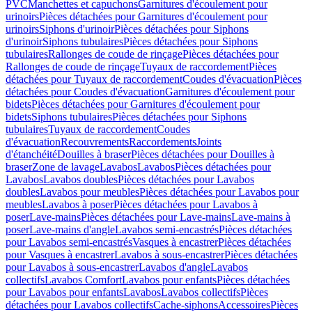
PVC
Manchettes et capuchons
Garnitures d'écoulement pour
urinoirs
Pièces détachées pour Garnitures d'écoulement pour
urinoirs
Siphons d'urinoir
Pièces détachées pour Siphons
d'urinoir
Siphons tubulaires
Pièces détachées pour Siphons
tubulaires
Rallonges de coude de rinçage
Pièces détachées pour
Rallonges de coude de rinçage
Tuyaux de raccordement
Pièces
détachées pour Tuyaux de raccordement
Coudes d'évacuation
Pièces
détachées pour Coudes d'évacuation
Garnitures d'écoulement pour
bidets
Pièces détachées pour Garnitures d'écoulement pour
bidets
Siphons tubulaires
Pièces détachées pour Siphons
tubulaires
Tuyaux de raccordement
Coudes
d'évacuation
Recouvrements
Raccordements
Joints
d'étanchéité
Douilles à braser
Pièces détachées pour Douilles à
braser
Zone de lavage
Lavabos
Lavabos
Pièces détachées pour
Lavabos
Lavabos doubles
Pièces détachées pour Lavabos
doubles
Lavabos pour meubles
Pièces détachées pour Lavabos pour
meubles
Lavabos à poser
Pièces détachées pour Lavabos à
poser
Lave-mains
Pièces détachées pour Lave-mains
Lave-mains à
poser
Lave-mains d'angle
Lavabos semi-encastrés
Pièces détachées
pour Lavabos semi-encastrés
Vasques à encastrer
Pièces détachées
pour Vasques à encastrer
Lavabos à sous-encastrer
Pièces détachées
pour Lavabos à sous-encastrer
Lavabos d'angle
Lavabos
collectifs
Lavabos Comfort
Lavabos pour enfants
Pièces détachées
pour Lavabos pour enfants
Lavabos
Lavabos collectifs
Pièces
détachées pour Lavabos collectifs
Cache-siphons
Accessoires
Pièces