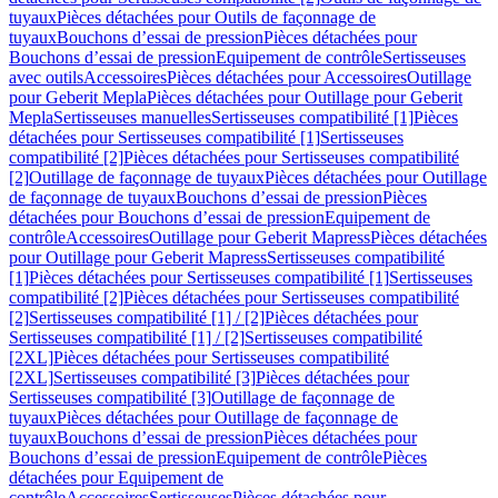
tuyaux
Pièces détachées pour Outils de façonnage de
tuyaux
Bouchons d’essai de pression
Pièces détachées pour
Bouchons d’essai de pression
Equipement de contrôle
Sertisseuses
avec outils
Accessoires
Pièces détachées pour Accessoires
Outillage
pour Geberit Mepla
Pièces détachées pour Outillage pour Geberit
Mepla
Sertisseuses manuelles
Sertisseuses compatibilité [1]
Pièces
détachées pour Sertisseuses compatibilité [1]
Sertisseuses
compatibilité [2]
Pièces détachées pour Sertisseuses compatibilité
[2]
Outillage de façonnage de tuyaux
Pièces détachées pour Outillage
de façonnage de tuyaux
Bouchons d’essai de pression
Pièces
détachées pour Bouchons d’essai de pression
Equipement de
contrôle
Accessoires
Outillage pour Geberit Mapress
Pièces détachées
pour Outillage pour Geberit Mapress
Sertisseuses compatibilité
[1]
Pièces détachées pour Sertisseuses compatibilité [1]
Sertisseuses
compatibilité [2]
Pièces détachées pour Sertisseuses compatibilité
[2]
Sertisseuses compatibilité [1] / [2]
Pièces détachées pour
Sertisseuses compatibilité [1] / [2]
Sertisseuses compatibilité
[2XL]
Pièces détachées pour Sertisseuses compatibilité
[2XL]
Sertisseuses compatibilité [3]
Pièces détachées pour
Sertisseuses compatibilité [3]
Outillage de façonnage de
tuyaux
Pièces détachées pour Outillage de façonnage de
tuyaux
Bouchons d’essai de pression
Pièces détachées pour
Bouchons d’essai de pression
Equipement de contrôle
Pièces
détachées pour Equipement de
contrôle
Accessoires
Sertisseuses
Pièces détachées pour