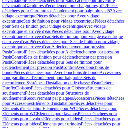
d'évacuation
Pièces détachées pour Sans caches pour ouverture
d'évacuation
Garnitures d'écoulement pour baignoires, d52
Pièces
détachées pour Garnitures d'écoulement pour baignoires, d52
Avec
vidage excentrique
Pièces détachées pour Avec vidage
excentrique
Sets de finition pour vidage excentrique
Pièces détachées
pour Sets de finition pour vidage excentrique
Avec vidage
excentrique et arrivée d'eau
Pièces détachées pour Avec vidage
excentrique et arrivée d'eau
Sets de finition pour vidage excentrique
et arrivée d'eau
Pièces détachées pour Sets de finition pour vidage
excentrique et arrivée d'eau
A déclenchement par pression
PushControl
Pièces détachées pour A déclenchement par pression
PushControl
Sets de finition pour déclenchement par pression
PushControl
Pièces détachées pour Sets de finition pour
déclenchement par pression PushControl
Avec bouchons de
bonde
Pièces détachées pour Avec bouchons de bonde
Accessoires
pour garnitures d'écoulement pour baignoires
Sets de
raccordement
Systèmes d'installation et de chasse d'eau
Geberit
Duofix
Cloisons
Pièces détachées pour Cloisons
Structures de
soutènement
Pièces détachées pour Structures de
soutènement
Recouvrement par plaques
Accessoires
Pièces détachées
pour Accessoires
Eléments d'installation
Pièces détachées pour
Eléments d'installation
Eléments pour WC
Pièces détachées pour
Eléments pour WC
Eléments pour lavabos
Pièces détachées pour
Eléments pour lavabos
Eléments pour bidets
Pièces détachées pour
Eléments pour bidets
Eléments pour urinoirs
Pièces détachées pour