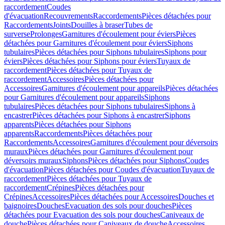
raccordement
Coudes
d'évacuation
Recouvrements
Raccordements
Pièces détachées pour
Raccordements
Joints
Douilles à braser
Tubes de
surverse
Prolonges
Garnitures d'écoulement pour éviers
Pièces
détachées pour Garnitures d'écoulement pour éviers
Siphons
tubulaires
Pièces détachées pour Siphons tubulaires
Siphons pour
éviers
Pièces détachées pour Siphons pour éviers
Tuyaux de
raccordement
Pièces détachées pour Tuyaux de
raccordement
Accessoires
Pièces détachées pour
Accessoires
Garnitures d'écoulement pour appareils
Pièces détachées
pour Garnitures d'écoulement pour appareils
Siphons
tubulaires
Pièces détachées pour Siphons tubulaires
Siphons à
encastrer
Pièces détachées pour Siphons à encastrer
Siphons
apparents
Pièces détachées pour Siphons
apparents
Raccordements
Pièces détachées pour
Raccordements
Accessoires
Garnitures d'écoulement pour déversoirs
muraux
Pièces détachées pour Garnitures d'écoulement pour
déversoirs muraux
Siphons
Pièces détachées pour Siphons
Coudes
d'évacuation
Pièces détachées pour Coudes d'évacuation
Tuyaux de
raccordement
Pièces détachées pour Tuyaux de
raccordement
Crépines
Pièces détachées pour
Crépines
Accessoires
Pièces détachées pour Accessoires
Douches et
baignoires
Douches
Evacuation des sols pour douches
Pièces
détachées pour Evacuation des sols pour douches
Caniveaux de
douche
Pièces détachées pour Caniveaux de douche
Accessoires