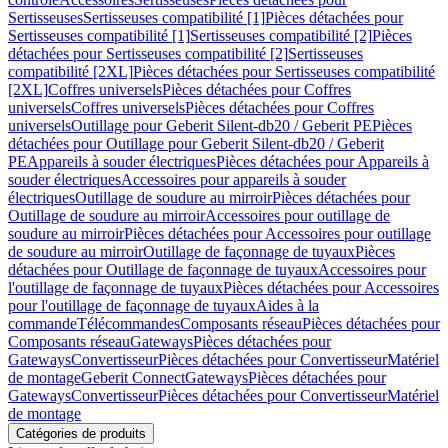
Sertisseuses
Sertisseuses compatibilité [1]
Pièces détachées pour
Sertisseuses compatibilité [1]
Sertisseuses compatibilité [2]
Pièces
détachées pour Sertisseuses compatibilité [2]
Sertisseuses
compatibilité [2XL]
Pièces détachées pour Sertisseuses compatibilité
[2XL]
Coffres universels
Pièces détachées pour Coffres
universels
Coffres universels
Pièces détachées pour Coffres
universels
Outillage pour Geberit Silent-db20 / Geberit PE
Pièces
détachées pour Outillage pour Geberit Silent-db20 / Geberit
PE
Appareils à souder électriques
Pièces détachées pour Appareils à
souder électriques
Accessoires pour appareils à souder
électriques
Outillage de soudure au mirroir
Pièces détachées pour
Outillage de soudure au mirroir
Accessoires pour outillage de
soudure au mirroir
Pièces détachées pour Accessoires pour outillage
de soudure au mirroir
Outillage de façonnage de tuyaux
Pièces
détachées pour Outillage de façonnage de tuyaux
Accessoires pour
l'outillage de façonnage de tuyaux
Pièces détachées pour Accessoires
pour l'outillage de façonnage de tuyaux
Aides à la
commande
Télécommandes
Composants réseau
Pièces détachées pour
Composants réseau
Gateways
Pièces détachées pour
Gateways
Convertisseur
Pièces détachées pour Convertisseur
Matériel
de montage
Geberit Connect
Gateways
Pièces détachées pour
Gateways
Convertisseur
Pièces détachées pour Convertisseur
Matériel
de montage
Catégories de produits