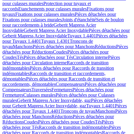
pour culasses murales
Protection pour tuyaux et
raccords
Etanchements pour culasses murales
Fixations pour
tuyaux
Fixations pour culasses murales
Pièces détachées pour
Fixations pour culasses murales
Joints d'étanchéité
Sets de boulon
pour raccordements à bride
Geberit Mapress Acier
Inoxydable
Geberit Mapress Acier Inoxydable
Pièces détachées pour
Geberit Mapress Acier Inoxydable
Tuyaux 1.4401
Pièces détachées
pour Tuyaux 1.4401
Tuyaux 1.4301
Tronçons de
tuyau
Manchons
Pièces détachées pour Manchons
Réductions
Pièces
détachées pour Réductions
Coudes
Pièces détachées pour
Coudes
Tés
Pièces détachées pour Tés
Circulation interne
Pièces
détachées pour Circulation interne
Raccords de transition
indémontables
Pièces détachées pour Raccords de transition
indémontables
Raccords de transition et raccordements,
démontables
Pièces détachées pour Raccords de transition et
raccordements, démontables
Compensateurs
Pièces détachées pour
Compensateurs
Traversées
Fermetures
Pièces détachées pour
Fermetures
Culasses murales
Pièces détachées pour Culasses
murales
Geberit Mapress Acier Inoxydable, gaz
Pièces détachées
pour Geberit Mapress Acier Inoxydable, gaz
Tuyaux 1.4401
Pièces
détachées pour Tuyaux 1.4401
Tronçons de tuyau
Manchons
Pièces
détachées pour Manchons
Réductions
Pièces détachées pour
Réductions
Coudes
Pièces détachées pour Coudes
Tés
Pièces
détachées pour Tés
Raccords de transition indémontables
Pièces
détachées pour Raccords de transition indémontables
Raccords de