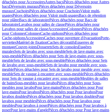
détachées pour Accessoires
Autres bacs
Pièces détachées pour Autres
bacs
Déversoirs muraux
Pièces détachées pour Déversoirs
muraux
Crachoirs
Pièces détachées pour Crachoirs
Vidoir multi-
usages
Pièces détachées pour Vidoir multi-usages
Bacs de rétention
pour plâtre
Bacs de laboratoire
Pièces détachées pour Bacs de
laboratoire
Lavabos pour salles de classe
Pièces détachées pour
Lavabos pour salles de classe
Accessoires
Colonnes
Pièces détachées
pour Colonnes
Colonnes
Cache-siphons
Pièces détachées pour
Cache-siphons
Accessoires
Caches pour ouverture d'évacuation
Porte-
serviettes
Matériel de fixation
Caches décoratifs
Equerres de
montage
Couvre-joints
Dosserets
Sets de consoles
Etagères
murales
Sets de lavabo avec sous-meuble
Sets de lave-mains avec
sous-meuble
Pièces détachées pour Sets de lave-mains avec sous-
meuble
Sets de lavabo avec sous-meuble
Pièces détachées pour Sets
de lavabo avec sous-meuble
Sets de lavabo pour meuble avec sous-
meuble
Pièces détachées pour Sets de lavabo pour meuble avec sous-
meuble
Sets de vasque à encastrer avec sous-meuble
Pièces détachées
pour Sets de vasque à encastrer avec sous-meuble
Meubles de salles
de bains
Sous-meubles pour lavabo
Pièces détachées pour Sous-
meubles pour lavabo
Pour lave-mains
Pièces détachées pour Pour
lave-mains
Pour lavabos
Pièces détachées pour Pour lavabos
Pour
lavabos doubles
Pièces détachées pour Pour lavabos doubles
Pour
lavabos pour meubles
Pièces détachées pour Pour lavabos pour
meubles
Pour lavabos à poser
Pièces détachées pour Pour lavabos à
poser
Pour lave-mains d'angle
Pièces détachées pour Pour lave-mains