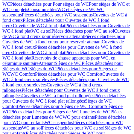
WC
Pièces détachées pour Pour sièges de WC
Pour sièges de WC et
WC complets
Consommables
WC et sièges de WC
WC
suspendus
Pièces détachées pour WC suspendus
Cuvettes de WC à
fond creux
Pièces détachées pour Cuvettes de WC à fond
creux
Cuvettes de WC à fond plat
Pièces détachées pour Cuvettes de
WC à fond plat
WC au sol
Pièces détachées pour WC au sol
Cuvettes
de WC à fond creux pour réservoir attenant
Pièces détachées pour
Cuvettes de WC à fond creux pour réservoir attenant
Cuvettes de
WC à fond creux
Pièces détachées pour Cuvettes de WC à fond
creux
Cuvettes de WC à fond plat
Pièces détachées pour Cuvettes de
WC à fond plat
Réservoirs de chasse apparents pour WC, en
céramique sanitaire
Attenant
Sièges de WC
Pièces détachées pour
Sièges de WC
Sièges de WC
Pièces détachées pour Sièges de
WC
WC Comfort
Pièces détachées pour WC Comfort
Cuvettes de
WC à fond creux surélevées
Pièces détachées pour Cuvettes de WC
à fond creux surélevées
Cuvettes de WC à fond creux
rallongées
Pièces détachées pour Cuvettes de WC à fond creux
rallongées
Cuvettes de WC à fond plat rallongées
Pièces détachées
pour Cuvettes de WC à fond plat rallongées
Sièges de WC
Comfort
Pièces détachées pour Sièges de WC Comfort
Sièges de
WC
Pièces détachées pour Sièges de WC
Lunettes de WC
Pièces
détachées pour Lunettes de WC
WC pour enfants
Pièces détachées
pour WC pour enfants
WC suspendus
Pièces détachées pour WC
suspendus
WC au sol
Pièces détachées pour WC au sol
Sièges de WC
pour enfants
Pièces détachées pour Sièges de WC pour