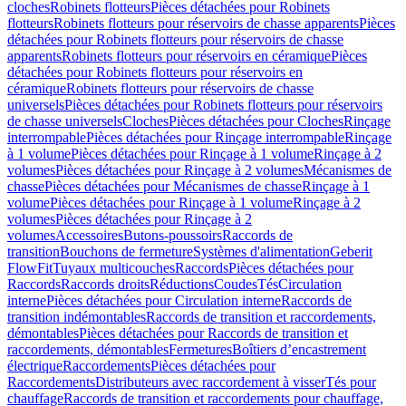
cloches
Robinets flotteurs
Pièces détachées pour Robinets
flotteurs
Robinets flotteurs pour réservoirs de chasse apparents
Pièces
détachées pour Robinets flotteurs pour réservoirs de chasse
apparents
Robinets flotteurs pour réservoirs en céramique
Pièces
détachées pour Robinets flotteurs pour réservoirs en
céramique
Robinets flotteurs pour réservoirs de chasse
universels
Pièces détachées pour Robinets flotteurs pour réservoirs
de chasse universels
Cloches
Pièces détachées pour Cloches
Rinçage
interrompable
Pièces détachées pour Rinçage interrompable
Rinçage
à 1 volume
Pièces détachées pour Rinçage à 1 volume
Rinçage à 2
volumes
Pièces détachées pour Rinçage à 2 volumes
Mécanismes de
chasse
Pièces détachées pour Mécanismes de chasse
Rinçage à 1
volume
Pièces détachées pour Rinçage à 1 volume
Rinçage à 2
volumes
Pièces détachées pour Rinçage à 2
volumes
Accessoires
Butons-poussoirs
Raccords de
transition
Bouchons de fermeture
Systèmes d'alimentation
Geberit
FlowFit
Tuyaux multicouches
Raccords
Pièces détachées pour
Raccords
Raccords droits
Réductions
Coudes
Tés
Circulation
interne
Pièces détachées pour Circulation interne
Raccords de
transition indémontables
Raccords de transition et raccordements,
démontables
Pièces détachées pour Raccords de transition et
raccordements, démontables
Fermetures
Boîtiers d’encastrement
électrique
Raccordements
Pièces détachées pour
Raccordements
Distributeurs avec raccordement à visser
Tés pour
chauffage
Raccords de transition et raccordements pour chauffage,