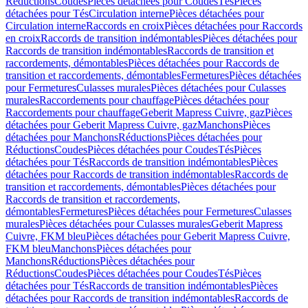
Réductions
Coudes
Pièces détachées pour Coudes
Tés
Pièces
détachées pour Tés
Circulation interne
Pièces détachées pour
Circulation interne
Raccords en croix
Pièces détachées pour Raccords
en croix
Raccords de transition indémontables
Pièces détachées pour
Raccords de transition indémontables
Raccords de transition et
raccordements, démontables
Pièces détachées pour Raccords de
transition et raccordements, démontables
Fermetures
Pièces détachées
pour Fermetures
Culasses murales
Pièces détachées pour Culasses
murales
Raccordements pour chauffage
Pièces détachées pour
Raccordements pour chauffage
Geberit Mapress Cuivre, gaz
Pièces
détachées pour Geberit Mapress Cuivre, gaz
Manchons
Pièces
détachées pour Manchons
Réductions
Pièces détachées pour
Réductions
Coudes
Pièces détachées pour Coudes
Tés
Pièces
détachées pour Tés
Raccords de transition indémontables
Pièces
détachées pour Raccords de transition indémontables
Raccords de
transition et raccordements, démontables
Pièces détachées pour
Raccords de transition et raccordements,
démontables
Fermetures
Pièces détachées pour Fermetures
Culasses
murales
Pièces détachées pour Culasses murales
Geberit Mapress
Cuivre, FKM bleu
Pièces détachées pour Geberit Mapress Cuivre,
FKM bleu
Manchons
Pièces détachées pour
Manchons
Réductions
Pièces détachées pour
Réductions
Coudes
Pièces détachées pour Coudes
Tés
Pièces
détachées pour Tés
Raccords de transition indémontables
Pièces
détachées pour Raccords de transition indémontables
Raccords de