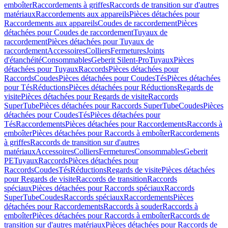
emboîter
Raccordements à griffes
Raccords de transition sur d'autres
matériaux
Raccordements aux appareils
Pièces détachées pour
Raccordements aux appareils
Coudes de raccordement
Pièces
détachées pour Coudes de raccordement
Tuyaux de
raccordement
Pièces détachées pour Tuyaux de
raccordement
Accessoires
Colliers
Fermetures
Joints
d'étanchéité
Consommables
Geberit Silent-Pro
Tuyaux
Pièces
détachées pour Tuyaux
Raccords
Pièces détachées pour
Raccords
Coudes
Pièces détachées pour Coudes
Tés
Pièces détachées
pour Tés
Réductions
Pièces détachées pour Réductions
Regards de
visite
Pièces détachées pour Regards de visite
Raccords
SuperTube
Pièces détachées pour Raccords SuperTube
Coudes
Pièces
détachées pour Coudes
Tés
Pièces détachées pour
Tés
Raccordements
Pièces détachées pour Raccordements
Raccords à
emboîter
Pièces détachées pour Raccords à emboîter
Raccordements
à griffes
Raccords de transition sur d'autres
matériaux
Accessoires
Colliers
Fermetures
Consommables
Geberit
PE
Tuyaux
Raccords
Pièces détachées pour
Raccords
Coudes
Tés
Réductions
Regards de visite
Pièces détachées
pour Regards de visite
Raccords de transition
Raccords
spéciaux
Pièces détachées pour Raccords spéciaux
Raccords
SuperTube
Coudes
Raccords spéciaux
Raccordements
Pièces
détachées pour Raccordements
Raccords à souder
Raccords à
emboîter
Pièces détachées pour Raccords à emboîter
Raccords de
transition sur d'autres matériaux
Pièces détachées pour Raccords de