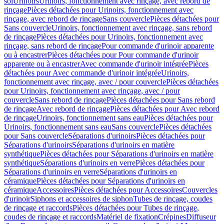
sol
Urinoirs
Urinoirs, fonctionnement avec rinçage, avec rebord de
rinçage
Pièces détachées pour Urinoirs, fonctionnement avec
rinçage, avec rebord de rinçage
Sans couvercle
Pièces détachées pour
Sans couvercle
Urinoirs, fonctionnement avec rinçage, sans rebord
de rinçage
Pièces détachées pour Urinoirs, fonctionnement avec
rinçage, sans rebord de rinçage
Pour commande d'urinoir apparente
ou à encastrer
Pièces détachées pour Pour commande d'urinoir
apparente ou à encastrer
Avec commande d'urinoir intégrée
Pièces
détachées pour Avec commande d'urinoir intégrée
Urinoirs,
fonctionnement avec rinçage, avec / pour couvercle
Pièces détachées
pour Urinoirs, fonctionnement avec rinçage, avec / pour
couvercle
Sans rebord de rinçage
Pièces détachées pour Sans rebord
de rinçage
Avec rebord de rinçage
Pièces détachées pour Avec rebord
de rinçage
Urinoirs, fonctionnement sans eau
Pièces détachées pour
Urinoirs, fonctionnement sans eau
Sans couvercle
Pièces détachées
pour Sans couvercle
Séparations d'urinoirs
Pièces détachées pour
Séparations d'urinoirs
Séparations d'urinoirs en matière
synthétique
Pièces détachées pour Séparations d'urinoirs en matière
synthétique
Séparations d'urinoirs en verre
Pièces détachées pour
Séparations d'urinoirs en verre
Séparations d'urinoirs en
céramique
Pièces détachées pour Séparations d'urinoirs en
céramique
Accessoires
Pièces détachées pour Accessoires
Couvercles
d'urinoir
Siphons et accessoires de siphon
Tubes de rinçage, coudes
de rinçage et raccords
Pièces détachées pour Tubes de rinçage,
coudes de rinçage et raccords
Matériel de fixation
Crépines
Diffuseur