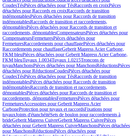
Coudes
Tés
Pièces détachées pour Tés
Raccords en croix
Pièces
détachées pour Raccords en croix
Raccords de transition
indémontables
Pièces détachées pour Raccords de transition
indémontables
Raccords de transition et raccordements,
démontables
Pièces détachées pour Raccords de transition et
raccordements, démontables
Compensateurs
Pièces détachées pour
Compensateurs
Fermetures
Pièces détachées pour
Fermetures
Raccordements pour chauffage
Pièces détachées pour
Raccordements pour chauffage
Geberit Mapress Acier Carbone,
FKM bleu
Pièces détachées pour Geberit Mapress Acier Carbone,
FKM bleu
Tuyaux 1.0034
Tuyaux 1.0215
Tronçons de
tuyau
Manchons
Pièces détachées pour Manchons
Réductions
Pièces
détachées pour Réductions
Coudes
Pièces détachées pour
Coudes
Tés
Pièces détachées pour Tés
Raccords de transition
indémontables
Pièces détachées pour Raccords de transition
indémontables
Raccords de transition et raccordements,
démontables
Pièces détachées pour Raccords de transition et
raccordements, démontables
Fermetures
Pièces détachées pour
Fermetures
Accessoires pour Geberit Mapress Acier
Carbone
Protection pour tuyaux et raccords
Fixations pour
tuyaux
Joints d'étanchéité
Sets de boulon pour raccordements à
bride
Geberit Mapress Cuivre
Geberit Mapress Cuivre
Pièces
détachées pour Geberit Mapress Cuivre
Manchons
Pièces détachées
pour Manchons
Réductions
Pièces détachées pour