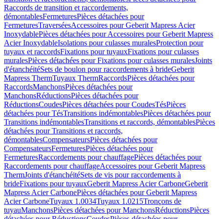
Raccords de transition et raccordements,
démontables
Fermetures
Pièces détachées pour
Fermetures
Traversées
Accessoires pour Geberit Mapress Acier
Inoxydable
Pièces détachées pour Accessoires pour Geberit Mapress
Acier Inoxydable
Isolations pour culasses murales
Protection pour
tuyaux et raccords
Fixations pour tuyaux
Fixations pour culasses
murales
Pièces détachées pour Fixations pour culasses murales
Joints
d'étanchéité
Sets de boulon pour raccordements à bride
Geberit
Mapress Therm
Tuyaux Therm
Raccords
Pièces détachées pour
Raccords
Manchons
Pièces détachées pour
Manchons
Réductions
Pièces détachées pour
Réductions
Coudes
Pièces détachées pour Coudes
Tés
Pièces
détachées pour Tés
Transitions indémontables
Pièces détachées pour
Transitions indémontables
Transitions et raccords, démontables
Pièces
détachées pour Transitions et raccords,
démontables
Compensateurs
Pièces détachées pour
Compensateurs
Fermetures
Pièces détachées pour
Fermetures
Raccordements pour chauffage
Pièces détachées pour
Raccordements pour chauffage
Accessoires pour Geberit Mapress
Therm
Joints d'étanchéité
Sets de vis pour raccordements à
bride
Fixations pour tuyaux
Geberit Mapress Acier Carbone
Geberit
Mapress Acier Carbone
Pièces détachées pour Geberit Mapress
Acier Carbone
Tuyaux 1.0034
Tuyaux 1.0215
Tronçons de
tuyau
Manchons
Pièces détachées pour Manchons
Réductions
Pièces
détachées pour Réductions
Coudes
Pièces détachées pour