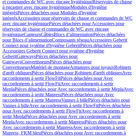
et commandes de WC avec rinçage hygiénique
Réservoirs de chasse
à encastrer avec rinçage hygiénique
Modules d'hygiène
intégrés
Pièces détachées pour Modules d'hygiène
intégrés
Accessoires pour réservoirs de chasse et commandes de WC
avec rinçage hygiénique
Pièces détachées pour Accessoires pour
réservoirs de chasse et commandes de WC avec rinçage
hygiénique
Capteurs
Câbles
Blocs d’alimentation
Pièces détachées
pour Blocs d’alimentation
Composants réseau
Accessoires Geberit
Connect pour système d'hygiène Geberit
Pièces détachées pour
Accessoires Geberit Connect pour système d'hygiène
Geberit
Gateways
Pièces détachées pour
Gateways
Convertisseurs
Pièces détachées pour
Convertisseurs
Matériel de montage
Armatures pour tuyaux
Robinets
d'arrêt obliques
Pièces détachées pour Robinets d'arrêt obliques
Avec
raccordements à sertir FlowFit
Pièces détachées pour Avec
raccordements à sertir FlowFit
Avec raccordements à sertir
Mepla
Pièces détachées pour Avec raccordements à sertir Mepla
Avec
raccordements à sertir Mapress
Pièces détachées pour Avec
raccordements à sertir Mapress
Vannes à bille
Pièces détachées pour
Vannes à bille
Avec raccordements à sertir FlowFit
Pièces détachées
pour Avec raccordements à sertir FlowFit
Avec raccordements à
sertir Mepla
Pièces détachées pour Avec raccordements à sertir
Mepla
Avec raccordements à sertir Mapress
Pièces détachées pour
Avec raccordements à sertir Mapress
Avec raccordements à sertir
Mapress, FKM bleu
Pièces détachées pour Avec raccordements à