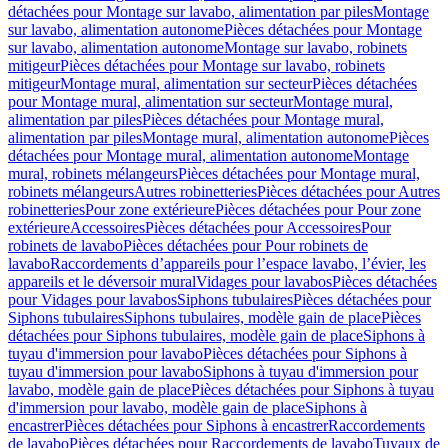
détachées pour Montage sur lavabo, alimentation par piles
Montage
sur lavabo, alimentation autonome
Pièces détachées pour Montage
sur lavabo, alimentation autonome
Montage sur lavabo, robinets
mitigeur
Pièces détachées pour Montage sur lavabo, robinets
mitigeur
Montage mural, alimentation sur secteur
Pièces détachées
pour Montage mural, alimentation sur secteur
Montage mural,
alimentation par piles
Pièces détachées pour Montage mural,
alimentation par piles
Montage mural, alimentation autonome
Pièces
détachées pour Montage mural, alimentation autonome
Montage
mural, robinets mélangeurs
Pièces détachées pour Montage mural,
robinets mélangeurs
Autres robinetteries
Pièces détachées pour Autres
robinetteries
Pour zone extérieure
Pièces détachées pour Pour zone
extérieure
Accessoires
Pièces détachées pour Accessoires
Pour
robinets de lavabo
Pièces détachées pour Pour robinets de
lavabo
Raccordements d’appareils pour l’espace lavabo, l’évier, les
appareils et le déversoir mural
Vidages pour lavabos
Pièces détachées
pour Vidages pour lavabos
Siphons tubulaires
Pièces détachées pour
Siphons tubulaires
Siphons tubulaires, modèle gain de place
Pièces
détachées pour Siphons tubulaires, modèle gain de place
Siphons à
tuyau d'immersion pour lavabo
Pièces détachées pour Siphons à
tuyau d'immersion pour lavabo
Siphons à tuyau d'immersion pour
lavabo, modèle gain de place
Pièces détachées pour Siphons à tuyau
d'immersion pour lavabo, modèle gain de place
Siphons à
encastrer
Pièces détachées pour Siphons à encastrer
Raccordements
de lavabo
Pièces détachées pour Raccordements de lavabo
Tuyaux de