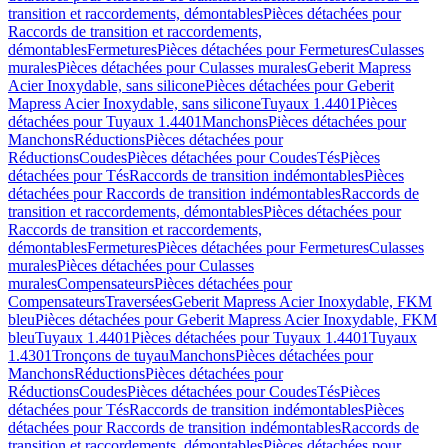
transition et raccordements, démontables
Pièces détachées pour
Raccords de transition et raccordements,
démontables
Fermetures
Pièces détachées pour Fermetures
Culasses
murales
Pièces détachées pour Culasses murales
Geberit Mapress
Acier Inoxydable, sans silicone
Pièces détachées pour Geberit
Mapress Acier Inoxydable, sans silicone
Tuyaux 1.4401
Pièces
détachées pour Tuyaux 1.4401
Manchons
Pièces détachées pour
Manchons
Réductions
Pièces détachées pour
Réductions
Coudes
Pièces détachées pour Coudes
Tés
Pièces
détachées pour Tés
Raccords de transition indémontables
Pièces
détachées pour Raccords de transition indémontables
Raccords de
transition et raccordements, démontables
Pièces détachées pour
Raccords de transition et raccordements,
démontables
Fermetures
Pièces détachées pour Fermetures
Culasses
murales
Pièces détachées pour Culasses
murales
Compensateurs
Pièces détachées pour
Compensateurs
Traversées
Geberit Mapress Acier Inoxydable, FKM
bleu
Pièces détachées pour Geberit Mapress Acier Inoxydable, FKM
bleu
Tuyaux 1.4401
Pièces détachées pour Tuyaux 1.4401
Tuyaux
1.4301
Tronçons de tuyau
Manchons
Pièces détachées pour
Manchons
Réductions
Pièces détachées pour
Réductions
Coudes
Pièces détachées pour Coudes
Tés
Pièces
détachées pour Tés
Raccords de transition indémontables
Pièces
détachées pour Raccords de transition indémontables
Raccords de
transition et raccordements, démontables
Pièces détachées pour