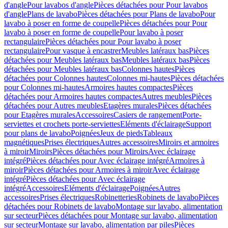
d'angle
Pour lavabos d'angle
Pièces détachées pour Pour lavabos
d'angle
Plans de lavabo
Pièces détachées pour Plans de lavabo
Pour
lavabo à poser en forme de coupelle
Pièces détachées pour Pour
lavabo à poser en forme de coupelle
Pour lavabo à poser
rectangulaire
Pièces détachées pour Pour lavabo à poser
rectangulaire
Pour vasque à encastrer
Meubles latéraux bas
Pièces
détachées pour Meubles latéraux bas
Meubles latéraux bas
Pièces
détachées pour Meubles latéraux bas
Colonnes hautes
Pièces
détachées pour Colonnes hautes
Colonnes mi-hautes
Pièces détachées
pour Colonnes mi-hautes
Armoires hautes compactes
Pièces
détachées pour Armoires hautes compactes
Autres meubles
Pièces
détachées pour Autres meubles
Etagères murales
Pièces détachées
pour Etagères murales
Accessoires
Casiers de rangement
Porte-
serviettes et crochets porte-serviettes
Eléments d'éclairage
Support
pour plans de lavabo
Poignées
Jeux de pieds
Tableaux
magnétiques
Prises électriques
Autres accessoires
Miroirs et armoires
à miroir
Miroirs
Pièces détachées pour Miroirs
Avec éclairage
intégré
Pièces détachées pour Avec éclairage intégré
Armoires à
miroir
Pièces détachées pour Armoires à miroir
Avec éclairage
intégré
Pièces détachées pour Avec éclairage
intégré
Accessoires
Eléments d'éclairage
Poignées
Autres
accessoires
Prises électriques
Robinetteries
Robinets de lavabo
Pièces
détachées pour Robinets de lavabo
Montage sur lavabo, alimentation
sur secteur
Pièces détachées pour Montage sur lavabo, alimentation
sur secteur
Montage sur lavabo, alimentation par piles
Pièces