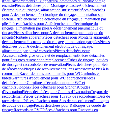
d'eau
Raccordements aux appareils
Commandes d'urinoir
Montage
encastré
Pièces détachées pour Montage encastré
A déclenchement
électronique du rinçage, alimentation sur secteur
Pièces détachées
pour A déclenchement électronique du rinçage, alimentation sur
secteur
A déclenchement électronique du rinçage, alimentation par
piles
Pièces détachées pour A déclenchement électronique du
rinçage, alimentation par piles
A déclenchement pneumatique du
rinçage
Pièces détachées pour A déclenchement pneumatique du
rinçage
Montage apparent
Pièces détachées pour Montage apparent
A
déclenchement électronique du rinçage, alimentation par piles
Pièces
détachées pour A déclenchement électronique du rinçage,
alimentation par piles
Accessoires
Pièces détachées pour
Accessoires
Sets gros œuvre et de remplacement
Pièces détachées
pour Sets gros œuvre et de remplacement
Tubes de rinçage, coudes
de rinçage et raccords
Sets de rénovation
Pièces détachées pour Sets
de rénovation
Plaques de recouvrement
Autres accessoires
Aides à la
commande
Raccordements aux appareils pour WC, urinoirs et
bidets
Garnitures d'écoulement pour WC et crachoirs
Pièces
détachées pour Garnitures d'écoulement pour WC et
crachoirs
Siphons
Pièces détachées pour Siphons
Coudes
d'évacuation
Pièces détachées pour Coudes d'évacuation
Tuyaux de
raccordement
Pièces détachées pour Tuyaux de raccordement
Sets de
raccordement
Pièces détachées pour Sets de raccordement
Rallonges
de coude de rinçage
Pièces détachées pour Rallonges de coude de
rinçage
Raccords en PVC
Pièces détachées pour Raccords en