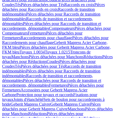
Coudes
Tés
Pièces détachées pour Tés
Raccords en croix
Pièces
détachées pour Raccords en croix
Raccords de transition
indémontables
Pièces détachées pour Raccords de transition
indémontables
Raccords de transition et raccordements,
démontables
Pièces détachées pour Raccords de transition et
raccordements, démontables
Compensateurs
Pièces détachées pour
Compensateurs
Fermetures
Pièces détachées pour
Fermetures
Raccordements pour chauffage
Pièces détachées pour
Raccordements pour chauffage
Geberit Mapress Acier Carbone,
FKM bleu
Pièces détachées pour Geberit Mapress Acier Carbone,
FKM bleu
Tuyaux 1.0034
Tuyaux 1.0215
Tronçons de
tuyau
Manchons
Pièces détachées pour Manchons
Réductions
Pièces
détachées pour Réductions
Coudes
Pièces détachées pour
Coudes
Tés
Pièces détachées pour Tés
Raccords de transition
indémontables
Pièces détachées pour Raccords de transition
indémontables
Raccords de transition et raccordements,
démontables
Pièces détachées pour Raccords de transition et
raccordements, démontables
Fermetures
Pièces détachées pour
Fermetures
Accessoires pour Geberit Mapress Acier
Carbone
Protection pour tuyaux et raccords
Fixations pour
tuyaux
Joints d'étanchéité
Sets de boulon pour raccordements à
bride
Geberit Mapress Cuivre
Geberit Mapress Cuivre
Pièces
détachées pour Geberit Mapress Cuivre
Manchons
Pièces détachées
pour Manchons
Réductions
Pièces détachées pour