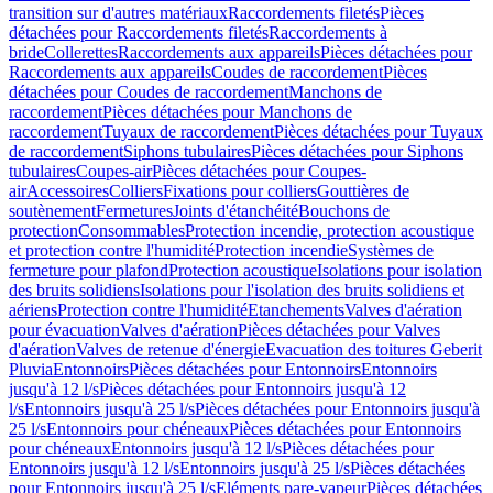
transition sur d'autres matériaux
Raccordements filetés
Pièces
détachées pour Raccordements filetés
Raccordements à
bride
Collerettes
Raccordements aux appareils
Pièces détachées pour
Raccordements aux appareils
Coudes de raccordement
Pièces
détachées pour Coudes de raccordement
Manchons de
raccordement
Pièces détachées pour Manchons de
raccordement
Tuyaux de raccordement
Pièces détachées pour Tuyaux
de raccordement
Siphons tubulaires
Pièces détachées pour Siphons
tubulaires
Coupes-air
Pièces détachées pour Coupes-
air
Accessoires
Colliers
Fixations pour colliers
Gouttières de
soutènement
Fermetures
Joints d'étanchéité
Bouchons de
protection
Consommables
Protection incendie, protection acoustique
et protection contre l'humidité
Protection incendie
Systèmes de
fermeture pour plafond
Protection acoustique
Isolations pour isolation
des bruits solidiens
Isolations pour l'isolation des bruits solidiens et
aériens
Protection contre l'humidité
Etanchements
Valves d'aération
pour évacuation
Valves d'aération
Pièces détachées pour Valves
d'aération
Valves de retenue d'énergie
Evacuation des toitures Geberit
Pluvia
Entonnoirs
Pièces détachées pour Entonnoirs
Entonnoirs
jusqu'à 12 l/s
Pièces détachées pour Entonnoirs jusqu'à 12
l/s
Entonnoirs jusqu'à 25 l/s
Pièces détachées pour Entonnoirs jusqu'à
25 l/s
Entonnoirs pour chéneaux
Pièces détachées pour Entonnoirs
pour chéneaux
Entonnoirs jusqu'à 12 l/s
Pièces détachées pour
Entonnoirs jusqu'à 12 l/s
Entonnoirs jusqu'à 25 l/s
Pièces détachées
pour Entonnoirs jusqu'à 25 l/s
Eléments pare-vapeur
Pièces détachées