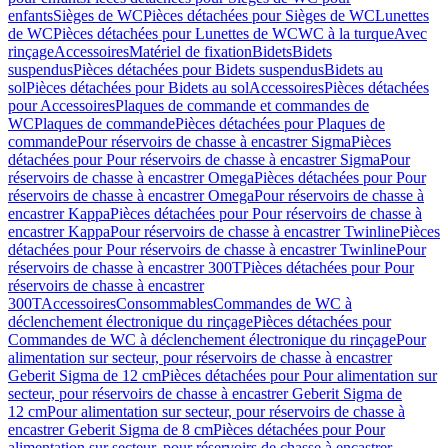
enfants
Sièges de WC
Pièces détachées pour Sièges de WC
Lunettes
de WC
Pièces détachées pour Lunettes de WC
WC à la turque
Avec
rinçage
Accessoires
Matériel de fixation
Bidets
Bidets
suspendus
Pièces détachées pour Bidets suspendus
Bidets au
sol
Pièces détachées pour Bidets au sol
Accessoires
Pièces détachées
pour Accessoires
Plaques de commande et commandes de
WC
Plaques de commande
Pièces détachées pour Plaques de
commande
Pour réservoirs de chasse à encastrer Sigma
Pièces
détachées pour Pour réservoirs de chasse à encastrer Sigma
Pour
réservoirs de chasse à encastrer Omega
Pièces détachées pour Pour
réservoirs de chasse à encastrer Omega
Pour réservoirs de chasse à
encastrer Kappa
Pièces détachées pour Pour réservoirs de chasse à
encastrer Kappa
Pour réservoirs de chasse à encastrer Twinline
Pièces
détachées pour Pour réservoirs de chasse à encastrer Twinline
Pour
réservoirs de chasse à encastrer 300T
Pièces détachées pour Pour
réservoirs de chasse à encastrer
300T
Accessoires
Consommables
Commandes de WC à
déclenchement électronique du rinçage
Pièces détachées pour
Commandes de WC à déclenchement électronique du rinçage
Pour
alimentation sur secteur, pour réservoirs de chasse à encastrer
Geberit Sigma de 12 cm
Pièces détachées pour Pour alimentation sur
secteur, pour réservoirs de chasse à encastrer Geberit Sigma de
12 cm
Pour alimentation sur secteur, pour réservoirs de chasse à
encastrer Geberit Sigma de 8 cm
Pièces détachées pour Pour
alimentation sur secteur, pour réservoirs de chasse à encastrer