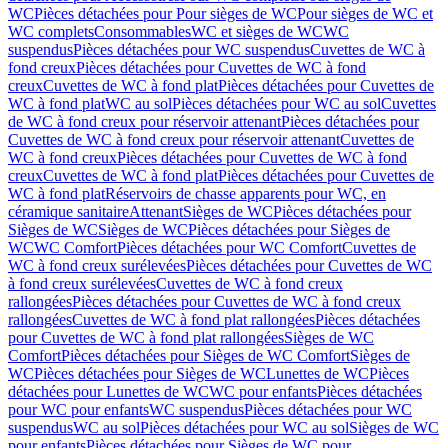
WC
Pièces détachées pour Pour sièges de WC
Pour sièges de WC et
WC complets
Consommables
WC et sièges de WC
WC
suspendus
Pièces détachées pour WC suspendus
Cuvettes de WC à
fond creux
Pièces détachées pour Cuvettes de WC à fond
creux
Cuvettes de WC à fond plat
Pièces détachées pour Cuvettes de
WC à fond plat
WC au sol
Pièces détachées pour WC au sol
Cuvettes
de WC à fond creux pour réservoir attenant
Pièces détachées pour
Cuvettes de WC à fond creux pour réservoir attenant
Cuvettes de
WC à fond creux
Pièces détachées pour Cuvettes de WC à fond
creux
Cuvettes de WC à fond plat
Pièces détachées pour Cuvettes de
WC à fond plat
Réservoirs de chasse apparents pour WC, en
céramique sanitaire
Attenant
Sièges de WC
Pièces détachées pour
Sièges de WC
Sièges de WC
Pièces détachées pour Sièges de
WC
WC Comfort
Pièces détachées pour WC Comfort
Cuvettes de
WC à fond creux surélevées
Pièces détachées pour Cuvettes de WC
à fond creux surélevées
Cuvettes de WC à fond creux
rallongées
Pièces détachées pour Cuvettes de WC à fond creux
rallongées
Cuvettes de WC à fond plat rallongées
Pièces détachées
pour Cuvettes de WC à fond plat rallongées
Sièges de WC
Comfort
Pièces détachées pour Sièges de WC Comfort
Sièges de
WC
Pièces détachées pour Sièges de WC
Lunettes de WC
Pièces
détachées pour Lunettes de WC
WC pour enfants
Pièces détachées
pour WC pour enfants
WC suspendus
Pièces détachées pour WC
suspendus
WC au sol
Pièces détachées pour WC au sol
Sièges de WC
pour enfants
Pièces détachées pour Sièges de WC pour