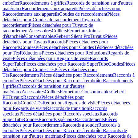
emboîter
Raccordements à griffes
Raccords de transition sur d'autres
matériaux
Raccordements aux appareils
Pièces détachées pour
Raccordements aux appareils
Coudes de raccordement
Pièces
détachées pour Coudes de raccordement
Tuyaux de
raccordement
Pièces détachées pour Tuyaux de
raccordement
Accessoires
Colliers
Fermetures
Joints
d'étanchéité
Consommables
Geberit Silent-Pro
Tuyaux
Pièces
détachées pour Tuyaux
Raccords
Pièces détachées pour
Raccords
Coudes
Pièces détachées pour Coudes
Tés
Pièces détachées
pour Tés
Réductions
Pièces détachées pour Réductions
Regards de
visite
Pièces détachées pour Regards de visite
Raccords
SuperTube
Pièces détachées pour Raccords SuperTube
Coudes
Pièces
détachées pour Coudes
Tés
Pièces détachées pour
Tés
Raccordements
Pièces détachées pour Raccordements
Raccords à
emboîter
Pièces détachées pour Raccords à emboîter
Raccordements
à griffes
Raccords de transition sur d'autres
matériaux
Accessoires
Colliers
Fermetures
Consommables
Geberit
PE
Tuyaux
Raccords
Pièces détachées pour
Raccords
Coudes
Tés
Réductions
Regards de visite
Pièces détachées
pour Regards de visite
Raccords de transition
Raccords
spéciaux
Pièces détachées pour Raccords spéciaux
Raccords
SuperTube
Coudes
Raccords spéciaux
Raccordements
Pièces
détachées pour Raccordements
Raccords à souder
Raccords à
emboîter
Pièces détachées pour Raccords à emboîter
Raccords de
transition sur d'autres matériaux
Pièces détachées pour Raccords de