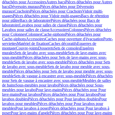
détachées pour Accessoires
Autres bacs
Pièces détachées pour Autres
bacs
Déversoirs muraux
Pièces détachées pour Déversoirs
muraux
Crachoirs
Pièces détachées pour Crachoirs
Vidoir multi-
usages
Pièces détachées pour Vidoir multi-usages
Bacs de rétention
pour plâtre
Bacs de laboratoire
Pièces détachées pour Bacs de
laboratoire
Lavabos pour salles de classe
Pièces détachées pour
Lavabos pour salles de classe
Accessoires
Colonnes
Pièces détachées
pour Colonnes
Colonnes
Cache-siphons
Pièces détachées pour
Cache-siphons
Accessoires
Caches pour ouverture d'évacuation
Porte-
serviettes
Matériel de fixation
Caches décoratifs
Equerres de
montage
Couvre-joints
Dosserets
Sets de consoles
Etagères
murales
Sets de lavabo avec sous-meuble
Sets de lave-mains avec
sous-meuble
Pièces détachées pour Sets de lave-mains avec sous-
meuble
Sets de lavabo avec sous-meuble
Pièces détachées pour Sets
de lavabo avec sous-meuble
Sets de lavabo pour meuble avec sous-
meuble
Pièces détachées pour Sets de lavabo pour meuble avec sous-
meuble
Sets de vasque à encastrer avec sous-meuble
Pièces détachées
pour Sets de vasque à encastrer avec sous-meuble
Meubles de salles
de bains
Sous-meubles pour lavabo
Pièces détachées pour Sous-
meubles pour lavabo
Pour lave-mains
Pièces détachées pour Pour
lave-mains
Pour lavabos
Pièces détachées pour Pour lavabos
Pour
lavabos doubles
Pièces détachées pour Pour lavabos doubles
Pour
lavabos pour meubles
Pièces détachées pour Pour lavabos pour
meubles
Pour lavabos à poser
Pièces détachées pour Pour lavabos à
poser
Pour lave-mains d'angle
Pièces détachées pour Pour lave-mains