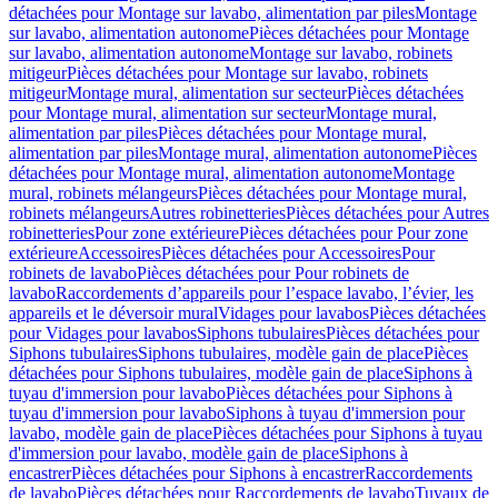
détachées pour Montage sur lavabo, alimentation par piles
Montage
sur lavabo, alimentation autonome
Pièces détachées pour Montage
sur lavabo, alimentation autonome
Montage sur lavabo, robinets
mitigeur
Pièces détachées pour Montage sur lavabo, robinets
mitigeur
Montage mural, alimentation sur secteur
Pièces détachées
pour Montage mural, alimentation sur secteur
Montage mural,
alimentation par piles
Pièces détachées pour Montage mural,
alimentation par piles
Montage mural, alimentation autonome
Pièces
détachées pour Montage mural, alimentation autonome
Montage
mural, robinets mélangeurs
Pièces détachées pour Montage mural,
robinets mélangeurs
Autres robinetteries
Pièces détachées pour Autres
robinetteries
Pour zone extérieure
Pièces détachées pour Pour zone
extérieure
Accessoires
Pièces détachées pour Accessoires
Pour
robinets de lavabo
Pièces détachées pour Pour robinets de
lavabo
Raccordements d’appareils pour l’espace lavabo, l’évier, les
appareils et le déversoir mural
Vidages pour lavabos
Pièces détachées
pour Vidages pour lavabos
Siphons tubulaires
Pièces détachées pour
Siphons tubulaires
Siphons tubulaires, modèle gain de place
Pièces
détachées pour Siphons tubulaires, modèle gain de place
Siphons à
tuyau d'immersion pour lavabo
Pièces détachées pour Siphons à
tuyau d'immersion pour lavabo
Siphons à tuyau d'immersion pour
lavabo, modèle gain de place
Pièces détachées pour Siphons à tuyau
d'immersion pour lavabo, modèle gain de place
Siphons à
encastrer
Pièces détachées pour Siphons à encastrer
Raccordements
de lavabo
Pièces détachées pour Raccordements de lavabo
Tuyaux de