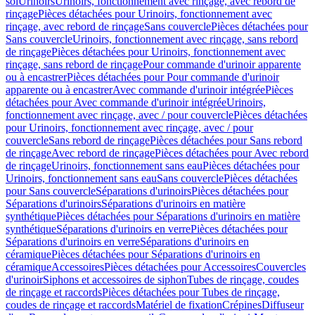
sol
Urinoirs
Urinoirs, fonctionnement avec rinçage, avec rebord de
rinçage
Pièces détachées pour Urinoirs, fonctionnement avec
rinçage, avec rebord de rinçage
Sans couvercle
Pièces détachées pour
Sans couvercle
Urinoirs, fonctionnement avec rinçage, sans rebord
de rinçage
Pièces détachées pour Urinoirs, fonctionnement avec
rinçage, sans rebord de rinçage
Pour commande d'urinoir apparente
ou à encastrer
Pièces détachées pour Pour commande d'urinoir
apparente ou à encastrer
Avec commande d'urinoir intégrée
Pièces
détachées pour Avec commande d'urinoir intégrée
Urinoirs,
fonctionnement avec rinçage, avec / pour couvercle
Pièces détachées
pour Urinoirs, fonctionnement avec rinçage, avec / pour
couvercle
Sans rebord de rinçage
Pièces détachées pour Sans rebord
de rinçage
Avec rebord de rinçage
Pièces détachées pour Avec rebord
de rinçage
Urinoirs, fonctionnement sans eau
Pièces détachées pour
Urinoirs, fonctionnement sans eau
Sans couvercle
Pièces détachées
pour Sans couvercle
Séparations d'urinoirs
Pièces détachées pour
Séparations d'urinoirs
Séparations d'urinoirs en matière
synthétique
Pièces détachées pour Séparations d'urinoirs en matière
synthétique
Séparations d'urinoirs en verre
Pièces détachées pour
Séparations d'urinoirs en verre
Séparations d'urinoirs en
céramique
Pièces détachées pour Séparations d'urinoirs en
céramique
Accessoires
Pièces détachées pour Accessoires
Couvercles
d'urinoir
Siphons et accessoires de siphon
Tubes de rinçage, coudes
de rinçage et raccords
Pièces détachées pour Tubes de rinçage,
coudes de rinçage et raccords
Matériel de fixation
Crépines
Diffuseur