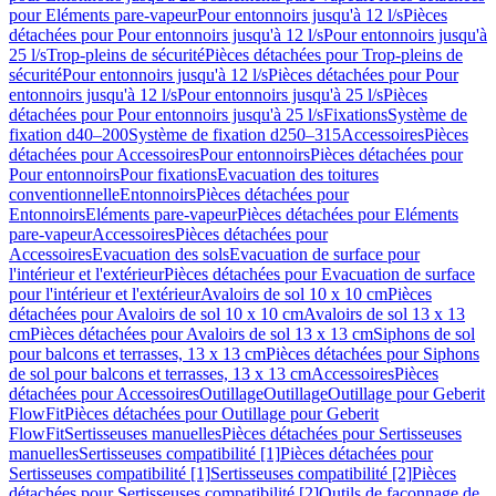
pour Eléments pare-vapeur
Pour entonnoirs jusqu'à 12 l/s
Pièces
détachées pour Pour entonnoirs jusqu'à 12 l/s
Pour entonnoirs jusqu'à
25 l/s
Trop-pleins de sécurité
Pièces détachées pour Trop-pleins de
sécurité
Pour entonnoirs jusqu'à 12 l/s
Pièces détachées pour Pour
entonnoirs jusqu'à 12 l/s
Pour entonnoirs jusqu'à 25 l/s
Pièces
détachées pour Pour entonnoirs jusqu'à 25 l/s
Fixations
Système de
fixation d40–200
Système de fixation d250–315
Accessoires
Pièces
détachées pour Accessoires
Pour entonnoirs
Pièces détachées pour
Pour entonnoirs
Pour fixations
Evacuation des toitures
conventionnelle
Entonnoirs
Pièces détachées pour
Entonnoirs
Eléments pare-vapeur
Pièces détachées pour Eléments
pare-vapeur
Accessoires
Pièces détachées pour
Accessoires
Evacuation des sols
Evacuation de surface pour
l'intérieur et l'extérieur
Pièces détachées pour Evacuation de surface
pour l'intérieur et l'extérieur
Avaloirs de sol 10 x 10 cm
Pièces
détachées pour Avaloirs de sol 10 x 10 cm
Avaloirs de sol 13 x 13
cm
Pièces détachées pour Avaloirs de sol 13 x 13 cm
Siphons de sol
pour balcons et terrasses, 13 x 13 cm
Pièces détachées pour Siphons
de sol pour balcons et terrasses, 13 x 13 cm
Accessoires
Pièces
détachées pour Accessoires
Outillage
Outillage
Outillage pour Geberit
FlowFit
Pièces détachées pour Outillage pour Geberit
FlowFit
Sertisseuses manuelles
Pièces détachées pour Sertisseuses
manuelles
Sertisseuses compatibilité [1]
Pièces détachées pour
Sertisseuses compatibilité [1]
Sertisseuses compatibilité [2]
Pièces
détachées pour Sertisseuses compatibilité [2]
Outils de façonnage de