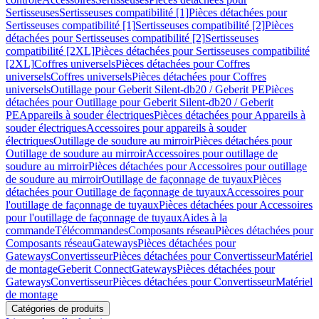
Sertisseuses
Sertisseuses compatibilité [1]
Pièces détachées pour
Sertisseuses compatibilité [1]
Sertisseuses compatibilité [2]
Pièces
détachées pour Sertisseuses compatibilité [2]
Sertisseuses
compatibilité [2XL]
Pièces détachées pour Sertisseuses compatibilité
[2XL]
Coffres universels
Pièces détachées pour Coffres
universels
Coffres universels
Pièces détachées pour Coffres
universels
Outillage pour Geberit Silent-db20 / Geberit PE
Pièces
détachées pour Outillage pour Geberit Silent-db20 / Geberit
PE
Appareils à souder électriques
Pièces détachées pour Appareils à
souder électriques
Accessoires pour appareils à souder
électriques
Outillage de soudure au mirroir
Pièces détachées pour
Outillage de soudure au mirroir
Accessoires pour outillage de
soudure au mirroir
Pièces détachées pour Accessoires pour outillage
de soudure au mirroir
Outillage de façonnage de tuyaux
Pièces
détachées pour Outillage de façonnage de tuyaux
Accessoires pour
l'outillage de façonnage de tuyaux
Pièces détachées pour Accessoires
pour l'outillage de façonnage de tuyaux
Aides à la
commande
Télécommandes
Composants réseau
Pièces détachées pour
Composants réseau
Gateways
Pièces détachées pour
Gateways
Convertisseur
Pièces détachées pour Convertisseur
Matériel
de montage
Geberit Connect
Gateways
Pièces détachées pour
Gateways
Convertisseur
Pièces détachées pour Convertisseur
Matériel
de montage
Catégories de produits