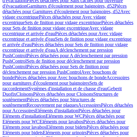
d'évacuation
Pièces détachées pour Sans caches pour ouverture
d'évacuation
Garnitures d'écoulement pour baignoires, d52
Pièces
détachées pour Garnitures d'écoulement pour baignoires, d52
Avec
vidage excentrique
Pièces détachées pour Avec vidage
excentrique
Sets de finition pour vidage excentrique
Pièces détachées
pour Sets de finition pour vidage excentrique
Avec vidage
excentrique et arrivée d'eau
Pièces détachées pour Avec vidage
excentrique et arrivée d'eau
Sets de finition pour vidage excentrique
et arrivée d'eau
Pièces détachées pour Sets de finition pour vidage
excentrique et arrivée d'eau
A déclenchement par pression
PushControl
Pièces détachées pour A déclenchement par pression
PushControl
Sets de finition pour déclenchement par pression
PushControl
Pièces détachées pour Sets de finition pour
déclenchement par pression PushControl
Avec bouchons de
bonde
Pièces détachées pour Avec bouchons de bonde
Accessoires
pour garnitures d'écoulement pour baignoires
Sets de
raccordement
Systèmes d'installation et de chasse d'eau
Geberit
Duofix
Cloisons
Pièces détachées pour Cloisons
Structures de
soutènement
Pièces détachées pour Structures de
soutènement
Recouvrement par plaques
Accessoires
Pièces détachées
pour Accessoires
Eléments d'installation
Pièces détachées pour
Eléments d'installation
Eléments pour WC
Pièces détachées pour
Eléments pour WC
Eléments pour lavabos
Pièces détachées pour
Eléments pour lavabos
Eléments pour bidets
Pièces détachées pour
Eléments pour bidets
Eléments pour urinoirs
Pièces détachées pour