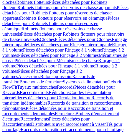
cloches
Robinets flotteurs
Pièces détachées pour Robinets
flotteurs
Robinets flotteurs pour réservoirs de chasse apparents
Pièces
détachées pour Robinets flotteurs pour réservoirs de chasse
apparents
Robinets flotteurs pour réservoirs en céramique
Pièces
détachées pour Robinets flotteurs pour réservoirs en
céramique
Robinets flotteurs pour réservoirs de chasse
universels
Pièces détachées pour Robinets flotteurs pour réservoirs
de chasse universels
Cloches
Pièces détachées pour Cloches
Rinçage
interrompable
Pièces détachées pour Rinçage interrompable
Rinçage
à 1 volume
Pièces détachées pour Rinçage à 1 volume
Rinçage à 2
volumes
Pièces détachées pour Rinçage à 2 volumes
Mécanismes de
chasse
Pièces détachées pour Mécanismes de chasse
Rinçage à 1
volume
Pièces détachées pour Rinçage à 1 volume
Rinçage à 2
volumes
Pièces détachées pour Rinçage à 2
volumes
Accessoires
Butons-poussoirs
Raccords de
transition
Bouchons de fermeture
Systèmes d'alimentation
Geberit
FlowFit
Tuyaux multicouches
Raccords
Pièces détachées pour
Raccords
Raccords droits
Réductions
Coudes
Tés
Circulation
interne
Pièces détachées pour Circulation interne
Raccords de
transition indémontables
Raccords de transition et raccordements,
démontables
Pièces détachées pour Raccords de transition et
raccordements, démontables
Fermetures
Boîtiers d’encastrement
électrique
Raccordements
Pièces détachées pour
Raccordements
Distributeurs avec raccordement à visser
Tés pour
chauffage
Raccords de transition et raccordements pour chauffage,