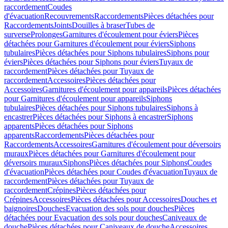
raccordement
Coudes
d'évacuation
Recouvrements
Raccordements
Pièces détachées pour
Raccordements
Joints
Douilles à braser
Tubes de
surverse
Prolonges
Garnitures d'écoulement pour éviers
Pièces
détachées pour Garnitures d'écoulement pour éviers
Siphons
tubulaires
Pièces détachées pour Siphons tubulaires
Siphons pour
éviers
Pièces détachées pour Siphons pour éviers
Tuyaux de
raccordement
Pièces détachées pour Tuyaux de
raccordement
Accessoires
Pièces détachées pour
Accessoires
Garnitures d'écoulement pour appareils
Pièces détachées
pour Garnitures d'écoulement pour appareils
Siphons
tubulaires
Pièces détachées pour Siphons tubulaires
Siphons à
encastrer
Pièces détachées pour Siphons à encastrer
Siphons
apparents
Pièces détachées pour Siphons
apparents
Raccordements
Pièces détachées pour
Raccordements
Accessoires
Garnitures d'écoulement pour déversoirs
muraux
Pièces détachées pour Garnitures d'écoulement pour
déversoirs muraux
Siphons
Pièces détachées pour Siphons
Coudes
d'évacuation
Pièces détachées pour Coudes d'évacuation
Tuyaux de
raccordement
Pièces détachées pour Tuyaux de
raccordement
Crépines
Pièces détachées pour
Crépines
Accessoires
Pièces détachées pour Accessoires
Douches et
baignoires
Douches
Evacuation des sols pour douches
Pièces
détachées pour Evacuation des sols pour douches
Caniveaux de
douche
Pièces détachées pour Caniveaux de douche
Accessoires