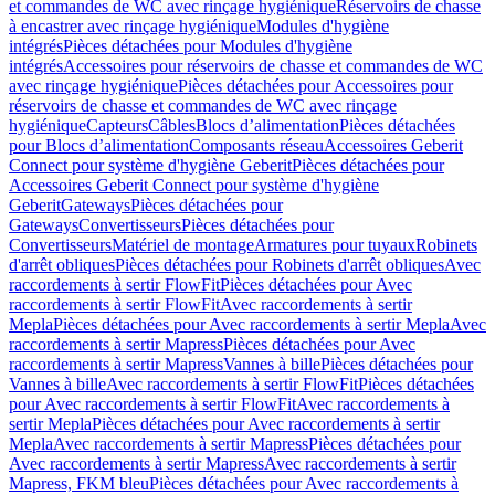
et commandes de WC avec rinçage hygiénique
Réservoirs de chasse
à encastrer avec rinçage hygiénique
Modules d'hygiène
intégrés
Pièces détachées pour Modules d'hygiène
intégrés
Accessoires pour réservoirs de chasse et commandes de WC
avec rinçage hygiénique
Pièces détachées pour Accessoires pour
réservoirs de chasse et commandes de WC avec rinçage
hygiénique
Capteurs
Câbles
Blocs d’alimentation
Pièces détachées
pour Blocs d’alimentation
Composants réseau
Accessoires Geberit
Connect pour système d'hygiène Geberit
Pièces détachées pour
Accessoires Geberit Connect pour système d'hygiène
Geberit
Gateways
Pièces détachées pour
Gateways
Convertisseurs
Pièces détachées pour
Convertisseurs
Matériel de montage
Armatures pour tuyaux
Robinets
d'arrêt obliques
Pièces détachées pour Robinets d'arrêt obliques
Avec
raccordements à sertir FlowFit
Pièces détachées pour Avec
raccordements à sertir FlowFit
Avec raccordements à sertir
Mepla
Pièces détachées pour Avec raccordements à sertir Mepla
Avec
raccordements à sertir Mapress
Pièces détachées pour Avec
raccordements à sertir Mapress
Vannes à bille
Pièces détachées pour
Vannes à bille
Avec raccordements à sertir FlowFit
Pièces détachées
pour Avec raccordements à sertir FlowFit
Avec raccordements à
sertir Mepla
Pièces détachées pour Avec raccordements à sertir
Mepla
Avec raccordements à sertir Mapress
Pièces détachées pour
Avec raccordements à sertir Mapress
Avec raccordements à sertir
Mapress, FKM bleu
Pièces détachées pour Avec raccordements à