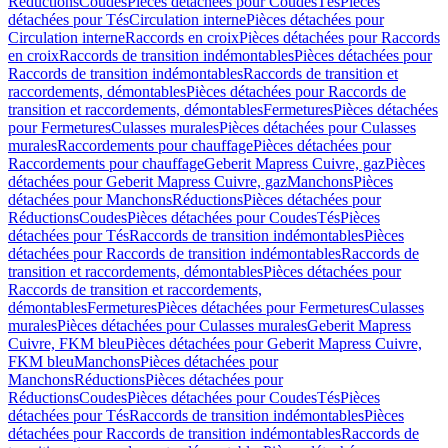
Réductions
Coudes
Pièces détachées pour Coudes
Tés
Pièces
détachées pour Tés
Circulation interne
Pièces détachées pour
Circulation interne
Raccords en croix
Pièces détachées pour Raccords
en croix
Raccords de transition indémontables
Pièces détachées pour
Raccords de transition indémontables
Raccords de transition et
raccordements, démontables
Pièces détachées pour Raccords de
transition et raccordements, démontables
Fermetures
Pièces détachées
pour Fermetures
Culasses murales
Pièces détachées pour Culasses
murales
Raccordements pour chauffage
Pièces détachées pour
Raccordements pour chauffage
Geberit Mapress Cuivre, gaz
Pièces
détachées pour Geberit Mapress Cuivre, gaz
Manchons
Pièces
détachées pour Manchons
Réductions
Pièces détachées pour
Réductions
Coudes
Pièces détachées pour Coudes
Tés
Pièces
détachées pour Tés
Raccords de transition indémontables
Pièces
détachées pour Raccords de transition indémontables
Raccords de
transition et raccordements, démontables
Pièces détachées pour
Raccords de transition et raccordements,
démontables
Fermetures
Pièces détachées pour Fermetures
Culasses
murales
Pièces détachées pour Culasses murales
Geberit Mapress
Cuivre, FKM bleu
Pièces détachées pour Geberit Mapress Cuivre,
FKM bleu
Manchons
Pièces détachées pour
Manchons
Réductions
Pièces détachées pour
Réductions
Coudes
Pièces détachées pour Coudes
Tés
Pièces
détachées pour Tés
Raccords de transition indémontables
Pièces
détachées pour Raccords de transition indémontables
Raccords de