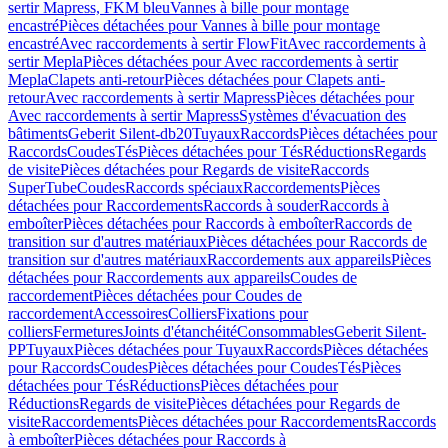
sertir Mapress, FKM bleu
Vannes à bille pour montage
encastré
Pièces détachées pour Vannes à bille pour montage
encastré
Avec raccordements à sertir FlowFit
Avec raccordements à
sertir Mepla
Pièces détachées pour Avec raccordements à sertir
Mepla
Clapets anti-retour
Pièces détachées pour Clapets anti-
retour
Avec raccordements à sertir Mapress
Pièces détachées pour
Avec raccordements à sertir Mapress
Systèmes d'évacuation des
bâtiments
Geberit Silent-db20
Tuyaux
Raccords
Pièces détachées pour
Raccords
Coudes
Tés
Pièces détachées pour Tés
Réductions
Regards
de visite
Pièces détachées pour Regards de visite
Raccords
SuperTube
Coudes
Raccords spéciaux
Raccordements
Pièces
détachées pour Raccordements
Raccords à souder
Raccords à
emboîter
Pièces détachées pour Raccords à emboîter
Raccords de
transition sur d'autres matériaux
Pièces détachées pour Raccords de
transition sur d'autres matériaux
Raccordements aux appareils
Pièces
détachées pour Raccordements aux appareils
Coudes de
raccordement
Pièces détachées pour Coudes de
raccordement
Accessoires
Colliers
Fixations pour
colliers
Fermetures
Joints d'étanchéité
Consommables
Geberit Silent-
PP
Tuyaux
Pièces détachées pour Tuyaux
Raccords
Pièces détachées
pour Raccords
Coudes
Pièces détachées pour Coudes
Tés
Pièces
détachées pour Tés
Réductions
Pièces détachées pour
Réductions
Regards de visite
Pièces détachées pour Regards de
visite
Raccordements
Pièces détachées pour Raccordements
Raccords
à emboîter
Pièces détachées pour Raccords à