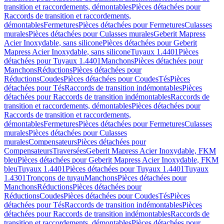
transition et raccordements, démontables
Pièces détachées pour
Raccords de transition et raccordements,
démontables
Fermetures
Pièces détachées pour Fermetures
Culasses
murales
Pièces détachées pour Culasses murales
Geberit Mapress
Acier Inoxydable, sans silicone
Pièces détachées pour Geberit
Mapress Acier Inoxydable, sans silicone
Tuyaux 1.4401
Pièces
détachées pour Tuyaux 1.4401
Manchons
Pièces détachées pour
Manchons
Réductions
Pièces détachées pour
Réductions
Coudes
Pièces détachées pour Coudes
Tés
Pièces
détachées pour Tés
Raccords de transition indémontables
Pièces
détachées pour Raccords de transition indémontables
Raccords de
transition et raccordements, démontables
Pièces détachées pour
Raccords de transition et raccordements,
démontables
Fermetures
Pièces détachées pour Fermetures
Culasses
murales
Pièces détachées pour Culasses
murales
Compensateurs
Pièces détachées pour
Compensateurs
Traversées
Geberit Mapress Acier Inoxydable, FKM
bleu
Pièces détachées pour Geberit Mapress Acier Inoxydable, FKM
bleu
Tuyaux 1.4401
Pièces détachées pour Tuyaux 1.4401
Tuyaux
1.4301
Tronçons de tuyau
Manchons
Pièces détachées pour
Manchons
Réductions
Pièces détachées pour
Réductions
Coudes
Pièces détachées pour Coudes
Tés
Pièces
détachées pour Tés
Raccords de transition indémontables
Pièces
détachées pour Raccords de transition indémontables
Raccords de
transition et raccordements, démontables
Pièces détachées pour