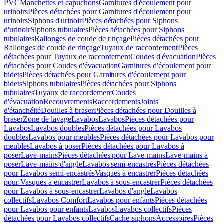
PVC
Manchettes et capuchons
Garnitures d'écoulement pour
urinoirs
Pièces détachées pour Garnitures d'écoulement pour
urinoirs
Siphons d'urinoir
Pièces détachées pour Siphons
d'urinoir
Siphons tubulaires
Pièces détachées pour Siphons
tubulaires
Rallonges de coude de rinçage
Pièces détachées pour
Rallonges de coude de rinçage
Tuyaux de raccordement
Pièces
détachées pour Tuyaux de raccordement
Coudes d'évacuation
Pièces
détachées pour Coudes d'évacuation
Garnitures d'écoulement pour
bidets
Pièces détachées pour Garnitures d'écoulement pour
bidets
Siphons tubulaires
Pièces détachées pour Siphons
tubulaires
Tuyaux de raccordement
Coudes
d'évacuation
Recouvrements
Raccordements
Joints
d'étanchéité
Douilles à braser
Pièces détachées pour Douilles à
braser
Zone de lavage
Lavabos
Lavabos
Pièces détachées pour
Lavabos
Lavabos doubles
Pièces détachées pour Lavabos
doubles
Lavabos pour meubles
Pièces détachées pour Lavabos pour
meubles
Lavabos à poser
Pièces détachées pour Lavabos à
poser
Lave-mains
Pièces détachées pour Lave-mains
Lave-mains à
poser
Lave-mains d'angle
Lavabos semi-encastrés
Pièces détachées
pour Lavabos semi-encastrés
Vasques à encastrer
Pièces détachées
pour Vasques à encastrer
Lavabos à sous-encastrer
Pièces détachées
pour Lavabos à sous-encastrer
Lavabos d'angle
Lavabos
collectifs
Lavabos Comfort
Lavabos pour enfants
Pièces détachées
pour Lavabos pour enfants
Lavabos
Lavabos collectifs
Pièces
détachées pour Lavabos collectifs
Cache-siphons
Accessoires
Pièces