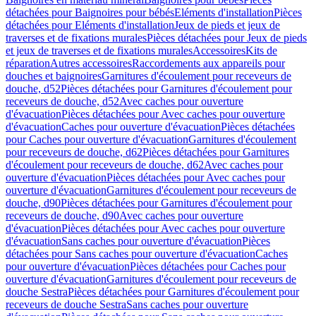
détachées pour Baignoires pour bébés
Eléments d'installation
Pièces
détachées pour Eléments d'installation
Jeux de pieds et jeux de
traverses et de fixations murales
Pièces détachées pour Jeux de pieds
et jeux de traverses et de fixations murales
Accessoires
Kits de
réparation
Autres accessoires
Raccordements aux appareils pour
douches et baignoires
Garnitures d'écoulement pour receveurs de
douche, d52
Pièces détachées pour Garnitures d'écoulement pour
receveurs de douche, d52
Avec caches pour ouverture
d'évacuation
Pièces détachées pour Avec caches pour ouverture
d'évacuation
Caches pour ouverture d'évacuation
Pièces détachées
pour Caches pour ouverture d'évacuation
Garnitures d'écoulement
pour receveurs de douche, d62
Pièces détachées pour Garnitures
d'écoulement pour receveurs de douche, d62
Avec caches pour
ouverture d'évacuation
Pièces détachées pour Avec caches pour
ouverture d'évacuation
Garnitures d'écoulement pour receveurs de
douche, d90
Pièces détachées pour Garnitures d'écoulement pour
receveurs de douche, d90
Avec caches pour ouverture
d'évacuation
Pièces détachées pour Avec caches pour ouverture
d'évacuation
Sans caches pour ouverture d'évacuation
Pièces
détachées pour Sans caches pour ouverture d'évacuation
Caches
pour ouverture d'évacuation
Pièces détachées pour Caches pour
ouverture d'évacuation
Garnitures d'écoulement pour receveurs de
douche Sestra
Pièces détachées pour Garnitures d'écoulement pour
receveurs de douche Sestra
Sans caches pour ouverture