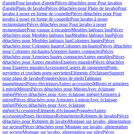
d'angle
Pour lavabos d'angle
Pièces détachées pour Pour lavabos
d'angle
Plans de lavabo
Pièces détachées pour Plans de lavabo
Pour
lavabo à poser en forme de coupelle
Pièces détachées pour Pour
lavabo à poser en forme de coupelle
Pour lavabo à poser
rectangulaire
Pièces détachées pour Pour lavabo à poser
rectangulaire
Pour vasque à encastrer
Meubles latéraux bas
Pièces
détachées pour Meubles latéraux bas
Meubles latéraux bas
Pièces
détachées pour Meubles latéraux bas
Colonnes hautes
Pièces
détachées pour Colonnes hautes
Colonnes mi-hautes
Pièces détachées
pour Colonnes mi-hautes
Armoires hautes compactes
Pièces
détachées pour Armoires hautes compactes
Autres meubles
Pièces
détachées pour Autres meubles
Etagères murales
Pièces détachées
pour Etagères murales
Accessoires
Casiers de rangement
Porte-
serviettes et crochets porte-serviettes
Eléments d'éclairage
Support
pour plans de lavabo
Poignées
Jeux de pieds
Tableaux
magnétiques
Prises électriques
Autres accessoires
Miroirs et armoires
à miroir
Miroirs
Pièces détachées pour Miroirs
Avec éclairage
intégré
Pièces détachées pour Avec éclairage intégré
Armoires à
miroir
Pièces détachées pour Armoires à miroir
Avec éclairage
intégré
Pièces détachées pour Avec éclairage
intégré
Accessoires
Eléments d'éclairage
Poignées
Autres
accessoires
Prises électriques
Robinetteries
Robinets de lavabo
Pièces
détachées pour Robinets de lavabo
Montage sur lavabo, alimentation
sur secteur
Pièces détachées pour Montage sur lavabo, alimentation
sur secteur
Montage sur lavabo, alimentation par piles
Pièces