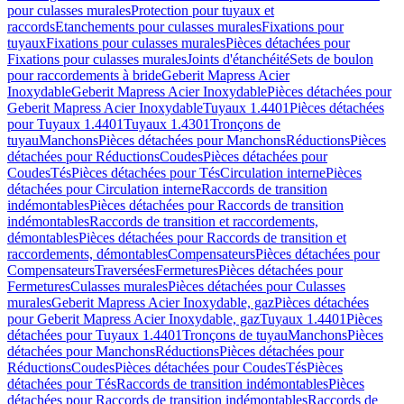
pour culasses murales
Protection pour tuyaux et
raccords
Etanchements pour culasses murales
Fixations pour
tuyaux
Fixations pour culasses murales
Pièces détachées pour
Fixations pour culasses murales
Joints d'étanchéité
Sets de boulon
pour raccordements à bride
Geberit Mapress Acier
Inoxydable
Geberit Mapress Acier Inoxydable
Pièces détachées pour
Geberit Mapress Acier Inoxydable
Tuyaux 1.4401
Pièces détachées
pour Tuyaux 1.4401
Tuyaux 1.4301
Tronçons de
tuyau
Manchons
Pièces détachées pour Manchons
Réductions
Pièces
détachées pour Réductions
Coudes
Pièces détachées pour
Coudes
Tés
Pièces détachées pour Tés
Circulation interne
Pièces
détachées pour Circulation interne
Raccords de transition
indémontables
Pièces détachées pour Raccords de transition
indémontables
Raccords de transition et raccordements,
démontables
Pièces détachées pour Raccords de transition et
raccordements, démontables
Compensateurs
Pièces détachées pour
Compensateurs
Traversées
Fermetures
Pièces détachées pour
Fermetures
Culasses murales
Pièces détachées pour Culasses
murales
Geberit Mapress Acier Inoxydable, gaz
Pièces détachées
pour Geberit Mapress Acier Inoxydable, gaz
Tuyaux 1.4401
Pièces
détachées pour Tuyaux 1.4401
Tronçons de tuyau
Manchons
Pièces
détachées pour Manchons
Réductions
Pièces détachées pour
Réductions
Coudes
Pièces détachées pour Coudes
Tés
Pièces
détachées pour Tés
Raccords de transition indémontables
Pièces
détachées pour Raccords de transition indémontables
Raccords de