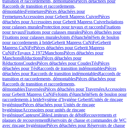
transition et raccordements, démontables
Pièces détachées pour
Raccords de transition et raccordements,
démontables
Fermetures
Pièces détachées pour
Fermetures
Accessoires pour Geberit Mapress Cuivre
Pièces
détachées pour Accessoires pour Geberit Mapress Cuivre
Isolations
pour culasses murales
Protection pour tuyaux et raccords
Fixations
pour tuyaux
Fixations pour culasses murales
Pièces détachées pour
Fixations pour culasses murales
Joints d'étanchéité
Sets de boulon
pour raccordements à bride
Geberit Mapress CuNiFe
Geberit
Mapress CuNiFe
Pièces détachées pour Geberit Mapress
CuNiFe
Tuyaux 2.1972
Manchons
Pièces détachées pour
Manchons
Réductions
Pièces détachées pour
Réductions
Coudes
Pièces détachées pour Coudes
Tés
Pièces
détachées pour Tés
Raccords de transition indémontables
Pièces
détachées pour Raccords de transition indémontables
Raccords de
transition et raccordements, démontables
Pièces détachées pour
Raccords de transition et raccordements,
démontables
Traversées
Pièces détachées pour Traversées
Accessoires
pour Geberit Mapress CuNiFe
Joints d'étanchéité
Sets de boulon pour
raccordements à bride
Système d’hygiène Geberit
Unités de rinçage
hygiénique
Pièces détachées pour Unités de rinçage
hygiénique
Accessoires pour unités de rinçage
hygiénique
Capteurs
Câbles
Limiteurs de débit
Recouvrements et
plaques de recouvrement
Réservoirs de chasse et commandes de WC
avec rinçage hygiénique
Pièces détachées pour Réservoirs de chasse