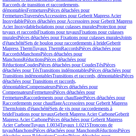
Raccords de transition et raccordements,
démontables
Fermetures
Pièces détachées pour
Fermetures
Traversées
Accessoires pour Geberit Mapress Acier
Inoxydable
Pièces détachées pour Accessoires pour Geberit Mapress
Acier Inoxydable
Isolations pour culasses murales
Protection pour
tuyaux et raccords
Fixations pour tuyaux
Fixations pour culasses
murales
Pièces détachées pour Fixations pour culasses murales
Joints
d'étanchéité
Sets de boulon pour raccordements à bride
Geberit
Mapress Therm
Tuyaux Therm
Raccords
Pièces détachées pour
Raccords
Manchons
Pièces détachées pour
Manchons
Réductions
Pièces détachées pour
Réductions
Coudes
Pièces détachées pour Coudes
Tés
Pièces
détachées pour Tés
Transitions indémontables
Pièces détachées pour
Transitions indémontables
Transitions et raccords, démontables
Pièces
détachées pour Transitions et raccords,
démontables
Compensateurs
Pièces détachées pour
Compensateurs
Fermetures
Pièces détachées pour
Fermetures
Raccordements pour chauffage
Pièces détachées pour
Raccordements pour chauffage
Accessoires pour Geberit Mapress
Therm
Joints d'étanchéité
Sets de vis pour raccordements à
bride
Fixations pour tuyaux
Geberit Mapress Acier Carbone
Geberit
Mapress Acier Carbone
Pièces détachées pour Geberit Mapress
Acier Carbone
Tuyaux 1.0034
Tuyaux 1.0215
Tronçons de
tuyau
Manchons
Pièces détachées pour Manchons
Réductions
Pièces
détachées pour Réductions
Coudes
Pièces détachées pour