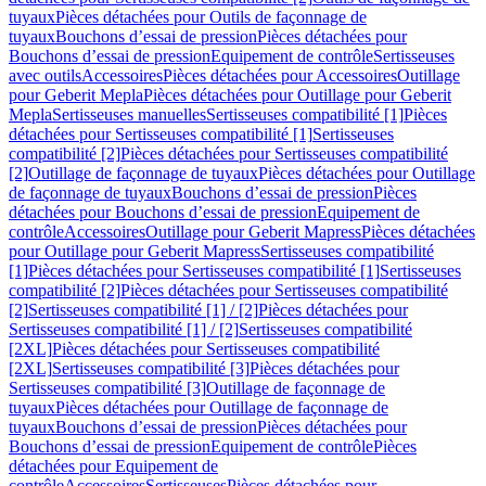
tuyaux
Pièces détachées pour Outils de façonnage de
tuyaux
Bouchons d’essai de pression
Pièces détachées pour
Bouchons d’essai de pression
Equipement de contrôle
Sertisseuses
avec outils
Accessoires
Pièces détachées pour Accessoires
Outillage
pour Geberit Mepla
Pièces détachées pour Outillage pour Geberit
Mepla
Sertisseuses manuelles
Sertisseuses compatibilité [1]
Pièces
détachées pour Sertisseuses compatibilité [1]
Sertisseuses
compatibilité [2]
Pièces détachées pour Sertisseuses compatibilité
[2]
Outillage de façonnage de tuyaux
Pièces détachées pour Outillage
de façonnage de tuyaux
Bouchons d’essai de pression
Pièces
détachées pour Bouchons d’essai de pression
Equipement de
contrôle
Accessoires
Outillage pour Geberit Mapress
Pièces détachées
pour Outillage pour Geberit Mapress
Sertisseuses compatibilité
[1]
Pièces détachées pour Sertisseuses compatibilité [1]
Sertisseuses
compatibilité [2]
Pièces détachées pour Sertisseuses compatibilité
[2]
Sertisseuses compatibilité [1] / [2]
Pièces détachées pour
Sertisseuses compatibilité [1] / [2]
Sertisseuses compatibilité
[2XL]
Pièces détachées pour Sertisseuses compatibilité
[2XL]
Sertisseuses compatibilité [3]
Pièces détachées pour
Sertisseuses compatibilité [3]
Outillage de façonnage de
tuyaux
Pièces détachées pour Outillage de façonnage de
tuyaux
Bouchons d’essai de pression
Pièces détachées pour
Bouchons d’essai de pression
Equipement de contrôle
Pièces
détachées pour Equipement de
contrôle
Accessoires
Sertisseuses
Pièces détachées pour