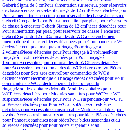
Geberit Sigma de 8 cm
Pour alimentation sur secteur, pour réservoirs
de chasse à encastrer Geberit Omega de 12 cm
Pièces détachées pour
Pour alimentation sur secteur, pour réservoirs de chasse à encastrer
Geberit Omega de 12 cm
Pour alimentation par piles, pour réservoirs
de chasse à encastrer Geberit Sigma de 12 cm
Pièces détachées pour
Pour alimentation par piles, pour réservoirs de chasse à encastrer
Geberit Sigma de 12 cm
Commandes de WC à déclenchement
pneumatique du rinçage
Pièces détachées pour Commandes de WC à
déclenchement pneumatique du rinçage
Pour rinçage à
2 volumes
Pièces détachées pour Pour rinçage à 2 volumes
Pour
rinçage à 1 volume
Pièces détachées pour Pour rinçage à
1 volume
Accessoires pour commandes de WC
Pièces détachées
pour Accessoires pour commandes de WC
Sets gros œuvre
Pièces
détachées pour Sets gros œuvre
Pour commandes de WC à
déclenchement électronique du rinçage
Pièces détachées pour Pour
commandes de WC à déclenchement électronique du
rinçage
Modules sanitaires Monolith
Modules sanitaires pour
WC
Pièces détachées pour Modules sanitaires pour WC
Pour WC
suspendus
Pièces détachées pour Pour WC suspendus
Pour WC au
sol
Pièces détachées pour Pour WC au sol
Accessoires
Pièces
détachées pour Accessoires
Consommables
Modules sanitaires pour
lavabos
Accessoires
Panneaux sanitaires pour bidets
Pièces détachées
pour Panneaux sanitaires pour bidets
Pour bidets suspendus et au
sol
Pièces détachées pour Pour bidets suspendus et au