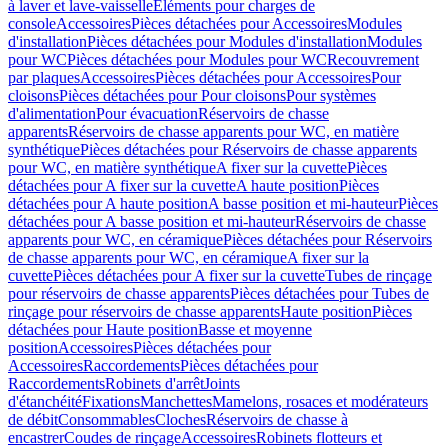
à laver et lave-vaisselle
Eléments pour charges de
console
Accessoires
Pièces détachées pour Accessoires
Modules
d'installation
Pièces détachées pour Modules d'installation
Modules
pour WC
Pièces détachées pour Modules pour WC
Recouvrement
par plaques
Accessoires
Pièces détachées pour Accessoires
Pour
cloisons
Pièces détachées pour Pour cloisons
Pour systèmes
d'alimentation
Pour évacuation
Réservoirs de chasse
apparents
Réservoirs de chasse apparents pour WC, en matière
synthétique
Pièces détachées pour Réservoirs de chasse apparents
pour WC, en matière synthétique
A fixer sur la cuvette
Pièces
détachées pour A fixer sur la cuvette
A haute position
Pièces
détachées pour A haute position
A basse position et mi-hauteur
Pièces
détachées pour A basse position et mi-hauteur
Réservoirs de chasse
apparents pour WC, en céramique
Pièces détachées pour Réservoirs
de chasse apparents pour WC, en céramique
A fixer sur la
cuvette
Pièces détachées pour A fixer sur la cuvette
Tubes de rinçage
pour réservoirs de chasse apparents
Pièces détachées pour Tubes de
rinçage pour réservoirs de chasse apparents
Haute position
Pièces
détachées pour Haute position
Basse et moyenne
position
Accessoires
Pièces détachées pour
Accessoires
Raccordements
Pièces détachées pour
Raccordements
Robinets d'arrêt
Joints
d'étanchéité
Fixations
Manchettes
Mamelons, rosaces et modérateurs
de débit
Consommables
Cloches
Réservoirs de chasse à
encastrer
Coudes de rinçage
Accessoires
Robinets flotteurs et