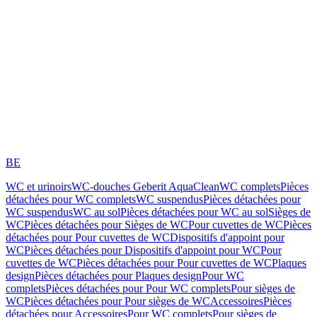
BE
WC et urinoirs
WC-douches Geberit AquaClean
WC complets
Pièces
détachées pour WC complets
WC suspendus
Pièces détachées pour
WC suspendus
WC au sol
Pièces détachées pour WC au sol
Sièges de
WC
Pièces détachées pour Sièges de WC
Pour cuvettes de WC
Pièces
détachées pour Pour cuvettes de WC
Dispositifs d'appoint pour
WC
Pièces détachées pour Dispositifs d'appoint pour WC
Pour
cuvettes de WC
Pièces détachées pour Pour cuvettes de WC
Plaques
design
Pièces détachées pour Plaques design
Pour WC
complets
Pièces détachées pour Pour WC complets
Pour sièges de
WC
Pièces détachées pour Pour sièges de WC
Accessoires
Pièces
détachées pour Accessoires
Pour WC complets
Pour sièges de