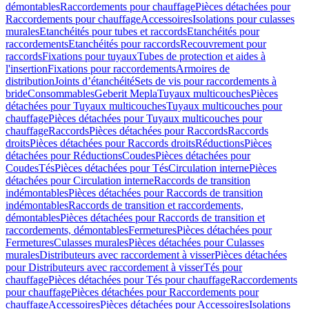
démontables
Raccordements pour chauffage
Pièces détachées pour
Raccordements pour chauffage
Accessoires
Isolations pour culasses
murales
Etanchéités pour tubes et raccords
Etanchéités pour
raccordements
Etanchéités pour raccords
Recouvrement pour
raccords
Fixations pour tuyaux
Tubes de protection et aides à
l'insertion
Fixations pour raccordements
Armoires de
distribution
Joints d’étanchéité
Sets de vis pour raccordements à
bride
Consommables
Geberit Mepla
Tuyaux multicouches
Pièces
détachées pour Tuyaux multicouches
Tuyaux multicouches pour
chauffage
Pièces détachées pour Tuyaux multicouches pour
chauffage
Raccords
Pièces détachées pour Raccords
Raccords
droits
Pièces détachées pour Raccords droits
Réductions
Pièces
détachées pour Réductions
Coudes
Pièces détachées pour
Coudes
Tés
Pièces détachées pour Tés
Circulation interne
Pièces
détachées pour Circulation interne
Raccords de transition
indémontables
Pièces détachées pour Raccords de transition
indémontables
Raccords de transition et raccordements,
démontables
Pièces détachées pour Raccords de transition et
raccordements, démontables
Fermetures
Pièces détachées pour
Fermetures
Culasses murales
Pièces détachées pour Culasses
murales
Distributeurs avec raccordement à visser
Pièces détachées
pour Distributeurs avec raccordement à visser
Tés pour
chauffage
Pièces détachées pour Tés pour chauffage
Raccordements
pour chauffage
Pièces détachées pour Raccordements pour
chauffage
Accessoires
Pièces détachées pour Accessoires
Isolations