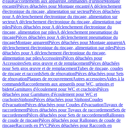
d'eau
Raccordements aux appareils
Commandes d'urinoir
Montage
encastré
Pièces détachées pour Montage encastré
A déclenchement
électronique du rinçage, alimentation sur secteur
Pièces détachées
pour A déclenchement électronique du rinçage, alimentation sur
secteur
A déclenchement électronique du rinçage, alimentation par
piles
Pièces détachées pour A déclenchement électronique du
rinçage, alimentation par piles
A déclenchement pneumatique du
rinçage
Pièces détachées pour A déclenchement pneumatique du
rinçage
Montage apparent
Pièces détachées pour Montage apparent
A
déclenchement électronique du rinçage, alimentation par piles
Pièces
détachées pour A déclenchement électronique du rinçage,
alimentation par piles
Accessoires
Pièces détachées pour
Accessoires
Sets gros œuvre et de remplacement
Pièces détachées
pour Sets gros œuvre et de remplacement
Tubes de rinçage, coudes
de rinçage et raccords
Sets de rénovation
Pièces détachées pour Sets
de rénovation
Plaques de recouvrement
Autres accessoires
Aides à la
commande
Raccordements aux appareils pour WC, urinoirs et
bidets
Garnitures d'écoulement pour WC et crachoirs
Pièces
détachées pour Garnitures d'écoulement pour WC et
crachoirs
Siphons
Pièces détachées pour Siphons
Coudes
d'évacuation
Pièces détachées pour Coudes d'évacuation
Tuyaux de
raccordement
Pièces détachées pour Tuyaux de raccordement
Sets de
raccordement
Pièces détachées pour Sets de raccordement
Rallonges
de coude de rinçage
Pièces détachées pour Rallonges de coude de
rinçage
Raccords en PVC
Pièces détachées pour Raccords en