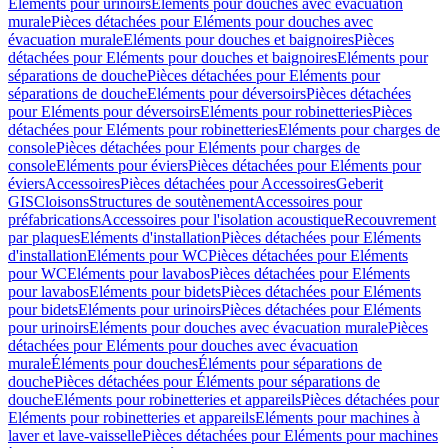
Eléments pour urinoirs
Eléments pour douches avec évacuation
murale
Pièces détachées pour Eléments pour douches avec
évacuation murale
Eléments pour douches et baignoires
Pièces
détachées pour Eléments pour douches et baignoires
Eléments pour
séparations de douche
Pièces détachées pour Eléments pour
séparations de douche
Eléments pour déversoirs
Pièces détachées
pour Eléments pour déversoirs
Eléments pour robinetteries
Pièces
détachées pour Eléments pour robinetteries
Eléments pour charges de
console
Pièces détachées pour Eléments pour charges de
console
Eléments pour éviers
Pièces détachées pour Eléments pour
éviers
Accessoires
Pièces détachées pour Accessoires
Geberit
GIS
Cloisons
Structures de soutènement
Accessoires pour
préfabrications
Accessoires pour l'isolation acoustique
Recouvrement
par plaques
Eléments d'installation
Pièces détachées pour Eléments
d'installation
Eléments pour WC
Pièces détachées pour Eléments
pour WC
Eléments pour lavabos
Pièces détachées pour Eléments
pour lavabos
Eléments pour bidets
Pièces détachées pour Eléments
pour bidets
Eléments pour urinoirs
Pièces détachées pour Eléments
pour urinoirs
Eléments pour douches avec évacuation murale
Pièces
détachées pour Eléments pour douches avec évacuation
murale
Éléments pour douches
Éléments pour séparations de
douche
Pièces détachées pour Éléments pour séparations de
douche
Eléments pour robinetteries et appareils
Pièces détachées pour
Eléments pour robinetteries et appareils
Eléments pour machines à
laver et lave-vaisselle
Pièces détachées pour Eléments pour machines