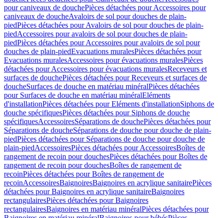
pour caniveaux de douche
Pièces détachées pour Accessoires pour
caniveaux de douche
Avaloirs de sol pour douches de plain-
pied
Pièces détachées pour Avaloirs de sol pour douches de plain-
pied
Accessoires pour avaloirs de sol pour douches de plain-
pied
Pièces détachées pour Accessoires pour avaloirs de sol pour
douches de plain-pied
Evacuations murales
Pièces détachées pour
Evacuations murales
Accessoires pour évacuations murales
Pièces
détachées pour Accessoires pour évacuations murales
Receveurs et
surfaces de douche
Pièces détachées pour Receveurs et surfaces de
douche
Surfaces de douche en matériau minéral
Pièces détachées
pour Surfaces de douche en matériau minéral
Eléments
d'installation
Pièces détachées pour Eléments d'installation
Siphons de
douche spécifiques
Pièces détachées pour Siphons de douche
spécifiques
Accessoires
Séparations de douche
Pièces détachées pour
Séparations de douche
Séparations de douche pour douche de plain-
pied
Pièces détachées pour Séparations de douche pour douche de
plain-pied
Accessoires
Pièces détachées pour Accessoires
Boîtes de
rangement de recoin pour douches
Pièces détachées pour Boîtes de
rangement de recoin pour douches
Boîtes de rangement de
recoin
Pièces détachées pour Boîtes de rangement de
recoin
Accessoires
Baignoires
Baignoires en acrylique sanitaire
Pièces
détachées pour Baignoires en acrylique sanitaire
Baignoires
rectangulaires
Pièces détachées pour Baignoires
rectangulaires
Baignoires en matériau minéral
Pièces détachées pour
Baignoires en matériau minéral
Baignoires pour bébés
Pièces