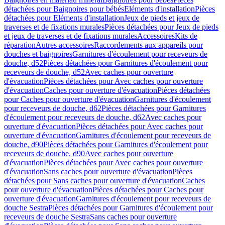
détachées pour Baignoires pour bébés
Eléments d'installation
Pièces
détachées pour Eléments d'installation
Jeux de pieds et jeux de
traverses et de fixations murales
Pièces détachées pour Jeux de pieds
et jeux de traverses et de fixations murales
Accessoires
Kits de
réparation
Autres accessoires
Raccordements aux appareils pour
douches et baignoires
Garnitures d'écoulement pour receveurs de
douche, d52
Pièces détachées pour Garnitures d'écoulement pour
receveurs de douche, d52
Avec caches pour ouverture
d'évacuation
Pièces détachées pour Avec caches pour ouverture
d'évacuation
Caches pour ouverture d'évacuation
Pièces détachées
pour Caches pour ouverture d'évacuation
Garnitures d'écoulement
pour receveurs de douche, d62
Pièces détachées pour Garnitures
d'écoulement pour receveurs de douche, d62
Avec caches pour
ouverture d'évacuation
Pièces détachées pour Avec caches pour
ouverture d'évacuation
Garnitures d'écoulement pour receveurs de
douche, d90
Pièces détachées pour Garnitures d'écoulement pour
receveurs de douche, d90
Avec caches pour ouverture
d'évacuation
Pièces détachées pour Avec caches pour ouverture
d'évacuation
Sans caches pour ouverture d'évacuation
Pièces
détachées pour Sans caches pour ouverture d'évacuation
Caches
pour ouverture d'évacuation
Pièces détachées pour Caches pour
ouverture d'évacuation
Garnitures d'écoulement pour receveurs de
douche Sestra
Pièces détachées pour Garnitures d'écoulement pour
receveurs de douche Sestra
Sans caches pour ouverture