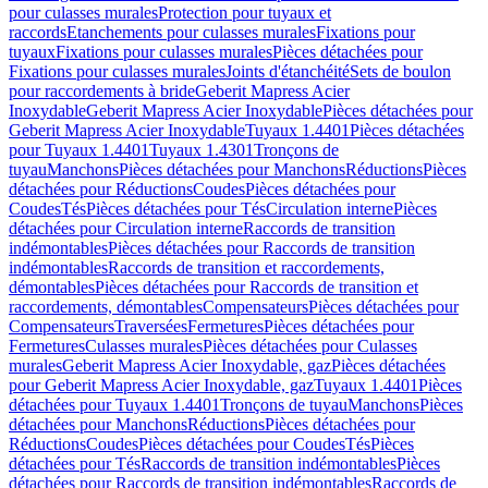
pour culasses murales
Protection pour tuyaux et
raccords
Etanchements pour culasses murales
Fixations pour
tuyaux
Fixations pour culasses murales
Pièces détachées pour
Fixations pour culasses murales
Joints d'étanchéité
Sets de boulon
pour raccordements à bride
Geberit Mapress Acier
Inoxydable
Geberit Mapress Acier Inoxydable
Pièces détachées pour
Geberit Mapress Acier Inoxydable
Tuyaux 1.4401
Pièces détachées
pour Tuyaux 1.4401
Tuyaux 1.4301
Tronçons de
tuyau
Manchons
Pièces détachées pour Manchons
Réductions
Pièces
détachées pour Réductions
Coudes
Pièces détachées pour
Coudes
Tés
Pièces détachées pour Tés
Circulation interne
Pièces
détachées pour Circulation interne
Raccords de transition
indémontables
Pièces détachées pour Raccords de transition
indémontables
Raccords de transition et raccordements,
démontables
Pièces détachées pour Raccords de transition et
raccordements, démontables
Compensateurs
Pièces détachées pour
Compensateurs
Traversées
Fermetures
Pièces détachées pour
Fermetures
Culasses murales
Pièces détachées pour Culasses
murales
Geberit Mapress Acier Inoxydable, gaz
Pièces détachées
pour Geberit Mapress Acier Inoxydable, gaz
Tuyaux 1.4401
Pièces
détachées pour Tuyaux 1.4401
Tronçons de tuyau
Manchons
Pièces
détachées pour Manchons
Réductions
Pièces détachées pour
Réductions
Coudes
Pièces détachées pour Coudes
Tés
Pièces
détachées pour Tés
Raccords de transition indémontables
Pièces
détachées pour Raccords de transition indémontables
Raccords de