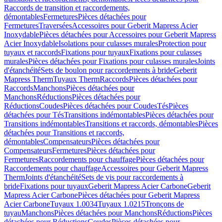
Raccords de transition et raccordements,
démontables
Fermetures
Pièces détachées pour
Fermetures
Traversées
Accessoires pour Geberit Mapress Acier
Inoxydable
Pièces détachées pour Accessoires pour Geberit Mapress
Acier Inoxydable
Isolations pour culasses murales
Protection pour
tuyaux et raccords
Fixations pour tuyaux
Fixations pour culasses
murales
Pièces détachées pour Fixations pour culasses murales
Joints
d'étanchéité
Sets de boulon pour raccordements à bride
Geberit
Mapress Therm
Tuyaux Therm
Raccords
Pièces détachées pour
Raccords
Manchons
Pièces détachées pour
Manchons
Réductions
Pièces détachées pour
Réductions
Coudes
Pièces détachées pour Coudes
Tés
Pièces
détachées pour Tés
Transitions indémontables
Pièces détachées pour
Transitions indémontables
Transitions et raccords, démontables
Pièces
détachées pour Transitions et raccords,
démontables
Compensateurs
Pièces détachées pour
Compensateurs
Fermetures
Pièces détachées pour
Fermetures
Raccordements pour chauffage
Pièces détachées pour
Raccordements pour chauffage
Accessoires pour Geberit Mapress
Therm
Joints d'étanchéité
Sets de vis pour raccordements à
bride
Fixations pour tuyaux
Geberit Mapress Acier Carbone
Geberit
Mapress Acier Carbone
Pièces détachées pour Geberit Mapress
Acier Carbone
Tuyaux 1.0034
Tuyaux 1.0215
Tronçons de
tuyau
Manchons
Pièces détachées pour Manchons
Réductions
Pièces
détachées pour Réductions
Coudes
Pièces détachées pour