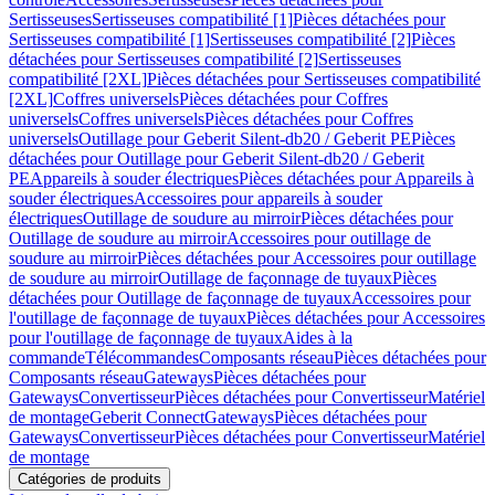
Sertisseuses
Sertisseuses compatibilité [1]
Pièces détachées pour
Sertisseuses compatibilité [1]
Sertisseuses compatibilité [2]
Pièces
détachées pour Sertisseuses compatibilité [2]
Sertisseuses
compatibilité [2XL]
Pièces détachées pour Sertisseuses compatibilité
[2XL]
Coffres universels
Pièces détachées pour Coffres
universels
Coffres universels
Pièces détachées pour Coffres
universels
Outillage pour Geberit Silent-db20 / Geberit PE
Pièces
détachées pour Outillage pour Geberit Silent-db20 / Geberit
PE
Appareils à souder électriques
Pièces détachées pour Appareils à
souder électriques
Accessoires pour appareils à souder
électriques
Outillage de soudure au mirroir
Pièces détachées pour
Outillage de soudure au mirroir
Accessoires pour outillage de
soudure au mirroir
Pièces détachées pour Accessoires pour outillage
de soudure au mirroir
Outillage de façonnage de tuyaux
Pièces
détachées pour Outillage de façonnage de tuyaux
Accessoires pour
l'outillage de façonnage de tuyaux
Pièces détachées pour Accessoires
pour l'outillage de façonnage de tuyaux
Aides à la
commande
Télécommandes
Composants réseau
Pièces détachées pour
Composants réseau
Gateways
Pièces détachées pour
Gateways
Convertisseur
Pièces détachées pour Convertisseur
Matériel
de montage
Geberit Connect
Gateways
Pièces détachées pour
Gateways
Convertisseur
Pièces détachées pour Convertisseur
Matériel
de montage
Catégories de produits