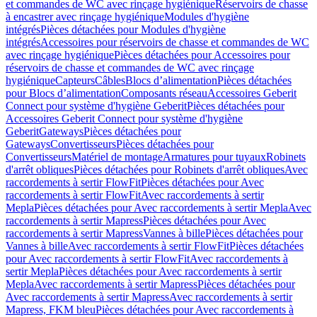
et commandes de WC avec rinçage hygiénique
Réservoirs de chasse
à encastrer avec rinçage hygiénique
Modules d'hygiène
intégrés
Pièces détachées pour Modules d'hygiène
intégrés
Accessoires pour réservoirs de chasse et commandes de WC
avec rinçage hygiénique
Pièces détachées pour Accessoires pour
réservoirs de chasse et commandes de WC avec rinçage
hygiénique
Capteurs
Câbles
Blocs d’alimentation
Pièces détachées
pour Blocs d’alimentation
Composants réseau
Accessoires Geberit
Connect pour système d'hygiène Geberit
Pièces détachées pour
Accessoires Geberit Connect pour système d'hygiène
Geberit
Gateways
Pièces détachées pour
Gateways
Convertisseurs
Pièces détachées pour
Convertisseurs
Matériel de montage
Armatures pour tuyaux
Robinets
d'arrêt obliques
Pièces détachées pour Robinets d'arrêt obliques
Avec
raccordements à sertir FlowFit
Pièces détachées pour Avec
raccordements à sertir FlowFit
Avec raccordements à sertir
Mepla
Pièces détachées pour Avec raccordements à sertir Mepla
Avec
raccordements à sertir Mapress
Pièces détachées pour Avec
raccordements à sertir Mapress
Vannes à bille
Pièces détachées pour
Vannes à bille
Avec raccordements à sertir FlowFit
Pièces détachées
pour Avec raccordements à sertir FlowFit
Avec raccordements à
sertir Mepla
Pièces détachées pour Avec raccordements à sertir
Mepla
Avec raccordements à sertir Mapress
Pièces détachées pour
Avec raccordements à sertir Mapress
Avec raccordements à sertir
Mapress, FKM bleu
Pièces détachées pour Avec raccordements à