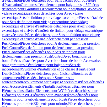
d'évacuation
Pièces détachées pour Sans caches pour ouverture
d'évacuation
Garnitures d'écoulement pour baignoires, d52
Pièces
détachées pour Garnitures d'écoulement pour baignoires, d52
Avec
vidage excentrique
Pièces détachées pour Avec vidage
excentrique
Sets de finition pour vidage excentrique
Pièces détachées
pour Sets de finition pour vidage excentrique
Avec vidage
excentrique et arrivée d'eau
Pièces détachées pour Avec vidage
excentrique et arrivée d'eau
Sets de finition pour vidage excentrique
et arrivée d'eau
Pièces détachées pour Sets de finition pour vidage
excentrique et arrivée d'eau
A déclenchement par pression
PushControl
Pièces détachées pour A déclenchement par pression
PushControl
Sets de finition pour déclenchement par pression
PushControl
Pièces détachées pour Sets de finition pour
déclenchement par pression PushControl
Avec bouchons de
bonde
Pièces détachées pour Avec bouchons de bonde
Accessoires
pour garnitures d'écoulement pour baignoires
Sets de
raccordement
Systèmes d'installation et de chasse d'eau
Geberit
Duofix
Cloisons
Pièces détachées pour Cloisons
Structures de
soutènement
Pièces détachées pour Structures de
soutènement
Recouvrement par plaques
Accessoires
Pièces détachées
pour Accessoires
Eléments d'installation
Pièces détachées pour
Eléments d'installation
Eléments pour WC
Pièces détachées pour
Eléments pour WC
Eléments pour lavabos
Pièces détachées pour
Eléments pour lavabos
Eléments pour bidets
Pièces détachées pour
Eléments pour bidets
Eléments pour urinoirs
Pièces détachées pour