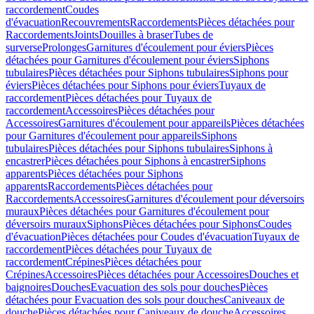
raccordement
Coudes
d'évacuation
Recouvrements
Raccordements
Pièces détachées pour
Raccordements
Joints
Douilles à braser
Tubes de
surverse
Prolonges
Garnitures d'écoulement pour éviers
Pièces
détachées pour Garnitures d'écoulement pour éviers
Siphons
tubulaires
Pièces détachées pour Siphons tubulaires
Siphons pour
éviers
Pièces détachées pour Siphons pour éviers
Tuyaux de
raccordement
Pièces détachées pour Tuyaux de
raccordement
Accessoires
Pièces détachées pour
Accessoires
Garnitures d'écoulement pour appareils
Pièces détachées
pour Garnitures d'écoulement pour appareils
Siphons
tubulaires
Pièces détachées pour Siphons tubulaires
Siphons à
encastrer
Pièces détachées pour Siphons à encastrer
Siphons
apparents
Pièces détachées pour Siphons
apparents
Raccordements
Pièces détachées pour
Raccordements
Accessoires
Garnitures d'écoulement pour déversoirs
muraux
Pièces détachées pour Garnitures d'écoulement pour
déversoirs muraux
Siphons
Pièces détachées pour Siphons
Coudes
d'évacuation
Pièces détachées pour Coudes d'évacuation
Tuyaux de
raccordement
Pièces détachées pour Tuyaux de
raccordement
Crépines
Pièces détachées pour
Crépines
Accessoires
Pièces détachées pour Accessoires
Douches et
baignoires
Douches
Evacuation des sols pour douches
Pièces
détachées pour Evacuation des sols pour douches
Caniveaux de
douche
Pièces détachées pour Caniveaux de douche
Accessoires