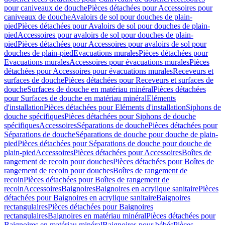
pour caniveaux de douche
Pièces détachées pour Accessoires pour
caniveaux de douche
Avaloirs de sol pour douches de plain-
pied
Pièces détachées pour Avaloirs de sol pour douches de plain-
pied
Accessoires pour avaloirs de sol pour douches de plain-
pied
Pièces détachées pour Accessoires pour avaloirs de sol pour
douches de plain-pied
Evacuations murales
Pièces détachées pour
Evacuations murales
Accessoires pour évacuations murales
Pièces
détachées pour Accessoires pour évacuations murales
Receveurs et
surfaces de douche
Pièces détachées pour Receveurs et surfaces de
douche
Surfaces de douche en matériau minéral
Pièces détachées
pour Surfaces de douche en matériau minéral
Eléments
d'installation
Pièces détachées pour Eléments d'installation
Siphons de
douche spécifiques
Pièces détachées pour Siphons de douche
spécifiques
Accessoires
Séparations de douche
Pièces détachées pour
Séparations de douche
Séparations de douche pour douche de plain-
pied
Pièces détachées pour Séparations de douche pour douche de
plain-pied
Accessoires
Pièces détachées pour Accessoires
Boîtes de
rangement de recoin pour douches
Pièces détachées pour Boîtes de
rangement de recoin pour douches
Boîtes de rangement de
recoin
Pièces détachées pour Boîtes de rangement de
recoin
Accessoires
Baignoires
Baignoires en acrylique sanitaire
Pièces
détachées pour Baignoires en acrylique sanitaire
Baignoires
rectangulaires
Pièces détachées pour Baignoires
rectangulaires
Baignoires en matériau minéral
Pièces détachées pour
Baignoires en matériau minéral
Baignoires pour bébés
Pièces