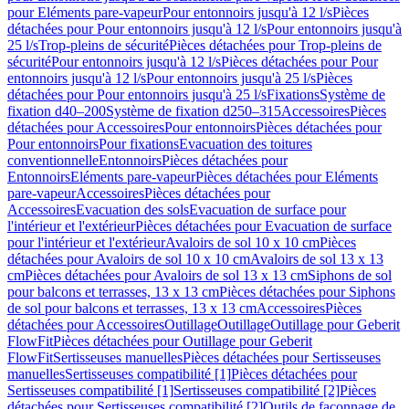
pour Eléments pare-vapeur
Pour entonnoirs jusqu'à 12 l/s
Pièces
détachées pour Pour entonnoirs jusqu'à 12 l/s
Pour entonnoirs jusqu'à
25 l/s
Trop-pleins de sécurité
Pièces détachées pour Trop-pleins de
sécurité
Pour entonnoirs jusqu'à 12 l/s
Pièces détachées pour Pour
entonnoirs jusqu'à 12 l/s
Pour entonnoirs jusqu'à 25 l/s
Pièces
détachées pour Pour entonnoirs jusqu'à 25 l/s
Fixations
Système de
fixation d40–200
Système de fixation d250–315
Accessoires
Pièces
détachées pour Accessoires
Pour entonnoirs
Pièces détachées pour
Pour entonnoirs
Pour fixations
Evacuation des toitures
conventionnelle
Entonnoirs
Pièces détachées pour
Entonnoirs
Eléments pare-vapeur
Pièces détachées pour Eléments
pare-vapeur
Accessoires
Pièces détachées pour
Accessoires
Evacuation des sols
Evacuation de surface pour
l'intérieur et l'extérieur
Pièces détachées pour Evacuation de surface
pour l'intérieur et l'extérieur
Avaloirs de sol 10 x 10 cm
Pièces
détachées pour Avaloirs de sol 10 x 10 cm
Avaloirs de sol 13 x 13
cm
Pièces détachées pour Avaloirs de sol 13 x 13 cm
Siphons de sol
pour balcons et terrasses, 13 x 13 cm
Pièces détachées pour Siphons
de sol pour balcons et terrasses, 13 x 13 cm
Accessoires
Pièces
détachées pour Accessoires
Outillage
Outillage
Outillage pour Geberit
FlowFit
Pièces détachées pour Outillage pour Geberit
FlowFit
Sertisseuses manuelles
Pièces détachées pour Sertisseuses
manuelles
Sertisseuses compatibilité [1]
Pièces détachées pour
Sertisseuses compatibilité [1]
Sertisseuses compatibilité [2]
Pièces
détachées pour Sertisseuses compatibilité [2]
Outils de façonnage de