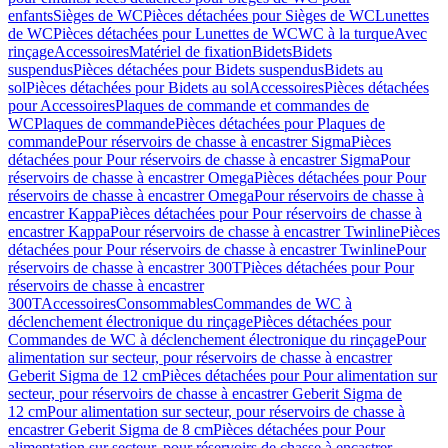
enfants
Sièges de WC
Pièces détachées pour Sièges de WC
Lunettes
de WC
Pièces détachées pour Lunettes de WC
WC à la turque
Avec
rinçage
Accessoires
Matériel de fixation
Bidets
Bidets
suspendus
Pièces détachées pour Bidets suspendus
Bidets au
sol
Pièces détachées pour Bidets au sol
Accessoires
Pièces détachées
pour Accessoires
Plaques de commande et commandes de
WC
Plaques de commande
Pièces détachées pour Plaques de
commande
Pour réservoirs de chasse à encastrer Sigma
Pièces
détachées pour Pour réservoirs de chasse à encastrer Sigma
Pour
réservoirs de chasse à encastrer Omega
Pièces détachées pour Pour
réservoirs de chasse à encastrer Omega
Pour réservoirs de chasse à
encastrer Kappa
Pièces détachées pour Pour réservoirs de chasse à
encastrer Kappa
Pour réservoirs de chasse à encastrer Twinline
Pièces
détachées pour Pour réservoirs de chasse à encastrer Twinline
Pour
réservoirs de chasse à encastrer 300T
Pièces détachées pour Pour
réservoirs de chasse à encastrer
300T
Accessoires
Consommables
Commandes de WC à
déclenchement électronique du rinçage
Pièces détachées pour
Commandes de WC à déclenchement électronique du rinçage
Pour
alimentation sur secteur, pour réservoirs de chasse à encastrer
Geberit Sigma de 12 cm
Pièces détachées pour Pour alimentation sur
secteur, pour réservoirs de chasse à encastrer Geberit Sigma de
12 cm
Pour alimentation sur secteur, pour réservoirs de chasse à
encastrer Geberit Sigma de 8 cm
Pièces détachées pour Pour
alimentation sur secteur, pour réservoirs de chasse à encastrer