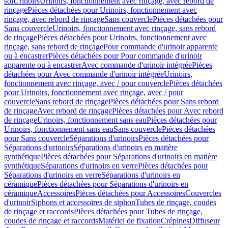
sol
Urinoirs
Urinoirs, fonctionnement avec rinçage, avec rebord de
rinçage
Pièces détachées pour Urinoirs, fonctionnement avec
rinçage, avec rebord de rinçage
Sans couvercle
Pièces détachées pour
Sans couvercle
Urinoirs, fonctionnement avec rinçage, sans rebord
de rinçage
Pièces détachées pour Urinoirs, fonctionnement avec
rinçage, sans rebord de rinçage
Pour commande d'urinoir apparente
ou à encastrer
Pièces détachées pour Pour commande d'urinoir
apparente ou à encastrer
Avec commande d'urinoir intégrée
Pièces
détachées pour Avec commande d'urinoir intégrée
Urinoirs,
fonctionnement avec rinçage, avec / pour couvercle
Pièces détachées
pour Urinoirs, fonctionnement avec rinçage, avec / pour
couvercle
Sans rebord de rinçage
Pièces détachées pour Sans rebord
de rinçage
Avec rebord de rinçage
Pièces détachées pour Avec rebord
de rinçage
Urinoirs, fonctionnement sans eau
Pièces détachées pour
Urinoirs, fonctionnement sans eau
Sans couvercle
Pièces détachées
pour Sans couvercle
Séparations d'urinoirs
Pièces détachées pour
Séparations d'urinoirs
Séparations d'urinoirs en matière
synthétique
Pièces détachées pour Séparations d'urinoirs en matière
synthétique
Séparations d'urinoirs en verre
Pièces détachées pour
Séparations d'urinoirs en verre
Séparations d'urinoirs en
céramique
Pièces détachées pour Séparations d'urinoirs en
céramique
Accessoires
Pièces détachées pour Accessoires
Couvercles
d'urinoir
Siphons et accessoires de siphon
Tubes de rinçage, coudes
de rinçage et raccords
Pièces détachées pour Tubes de rinçage,
coudes de rinçage et raccords
Matériel de fixation
Crépines
Diffuseur