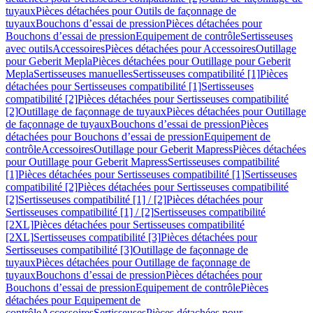
tuyaux
Pièces détachées pour Outils de façonnage de
tuyaux
Bouchons d’essai de pression
Pièces détachées pour
Bouchons d’essai de pression
Equipement de contrôle
Sertisseuses
avec outils
Accessoires
Pièces détachées pour Accessoires
Outillage
pour Geberit Mepla
Pièces détachées pour Outillage pour Geberit
Mepla
Sertisseuses manuelles
Sertisseuses compatibilité [1]
Pièces
détachées pour Sertisseuses compatibilité [1]
Sertisseuses
compatibilité [2]
Pièces détachées pour Sertisseuses compatibilité
[2]
Outillage de façonnage de tuyaux
Pièces détachées pour Outillage
de façonnage de tuyaux
Bouchons d’essai de pression
Pièces
détachées pour Bouchons d’essai de pression
Equipement de
contrôle
Accessoires
Outillage pour Geberit Mapress
Pièces détachées
pour Outillage pour Geberit Mapress
Sertisseuses compatibilité
[1]
Pièces détachées pour Sertisseuses compatibilité [1]
Sertisseuses
compatibilité [2]
Pièces détachées pour Sertisseuses compatibilité
[2]
Sertisseuses compatibilité [1] / [2]
Pièces détachées pour
Sertisseuses compatibilité [1] / [2]
Sertisseuses compatibilité
[2XL]
Pièces détachées pour Sertisseuses compatibilité
[2XL]
Sertisseuses compatibilité [3]
Pièces détachées pour
Sertisseuses compatibilité [3]
Outillage de façonnage de
tuyaux
Pièces détachées pour Outillage de façonnage de
tuyaux
Bouchons d’essai de pression
Pièces détachées pour
Bouchons d’essai de pression
Equipement de contrôle
Pièces
détachées pour Equipement de
contrôle
Accessoires
Sertisseuses
Pièces détachées pour