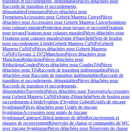
transition et raccordements, démontables
Pièces détachées pour
Raccords de transition et raccordements,
démontables
Fermetures
Pièces détachées pour
Fermetures
Accessoires pour Geberit Mapress Cuivre
Pièces
détachées pour Accessoires pour Geberit Mapress Cuivre
Isolations
pour culasses murales
Protection pour tuyaux et raccords
Fixations
pour tuyaux
Fixations pour culasses murales
Pièces détachées pour
Fixations pour culasses murales
Joints d'étanchéité
Sets de boulon
pour raccordements à bride
Geberit Mapress CuNiFe
Geberit
Mapress CuNiFe
Pièces détachées pour Geberit Mapress
CuNiFe
Tuyaux 2.1972
Manchons
Pièces détachées pour
Manchons
Réductions
Pièces détachées pour
Réductions
Coudes
Pièces détachées pour Coudes
Tés
Pièces
détachées pour Tés
Raccords de transition indémontables
Pièces
détachées pour Raccords de transition indémontables
Raccords de
transition et raccordements, démontables
Pièces détachées pour
Raccords de transition et raccordements,
démontables
Traversées
Pièces détachées pour Traversées
Accessoires
pour Geberit Mapress CuNiFe
Joints d'étanchéité
Sets de boulon pour
raccordements à bride
Système d’hygiène Geberit
Unités de rinçage
hygiénique
Pièces détachées pour Unités de rinçage
hygiénique
Accessoires pour unités de rinçage
hygiénique
Capteurs
Câbles
Limiteurs de débit
Recouvrements et
plaques de recouvrement
Réservoirs de chasse et commandes de WC
avec rinçage hygiénique
Pièces détachées pour Réservoirs de chasse