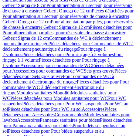
Geberit Sigma de 8 cm
Pour alimentation sur secteur, pour réservoirs
de chasse à encastrer Geberit Omega de 12 cm
Pièces détachées pour
Pour alimentation sur secteur, pour réservoirs de chasse à encastrer
Geberit Omega de 12 cm
Pour alimentation par piles, pour réservoirs
de chasse à encastrer Geberit Sigma de 12 cm
Pièces détachées pour
Pour alimentation par piles, pour réservoirs de chasse à encastrer
Geberit Sigma de 12 cm
Commandes de WC à déclenchement
pneumatique du rinçage
Pièces détachées pour Commandes de WC à
déclenchement pneumatique du rinçage
Pour rinçage à
2 volumes
Pièces détachées pour Pour rinçage à 2 volumes
Pour
rinçage à 1 volume
Pièces détachées pour Pour rinçage à
1 volume
Accessoires pour commandes de WC
Pièces détachées
pour Accessoires pour commandes de WC
Sets gros œuvre
Pièces
détachées pour Sets gros œuvre
Pour commandes de WC à
déclenchement électronique du rinçage
Pièces détachées pour Pour
commandes de WC à déclenchement électronique du
rinçage
Modules sanitaires Monolith
Modules sanitaires pour
WC
Pièces détachées pour Modules sanitaires pour WC
Pour WC
suspendus
Pièces détachées pour Pour WC suspendus
Pour WC au
sol
Pièces détachées pour Pour WC au sol
Accessoires
Pièces
détachées pour Accessoires
Consommables
Modules sanitaires pour
lavabos
Accessoires
Panneaux sanitaires pour bidets
Pièces détachées
pour Panneaux sanitaires pour bidets
Pour bidets suspendus et au
sol
Pièces détachées pour Pour bidets suspendus et au