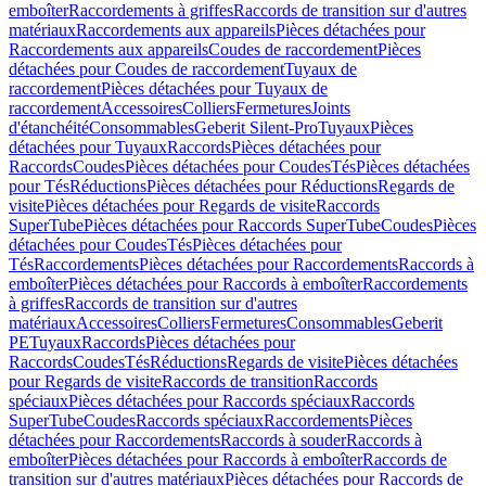
emboîter
Raccordements à griffes
Raccords de transition sur d'autres
matériaux
Raccordements aux appareils
Pièces détachées pour
Raccordements aux appareils
Coudes de raccordement
Pièces
détachées pour Coudes de raccordement
Tuyaux de
raccordement
Pièces détachées pour Tuyaux de
raccordement
Accessoires
Colliers
Fermetures
Joints
d'étanchéité
Consommables
Geberit Silent-Pro
Tuyaux
Pièces
détachées pour Tuyaux
Raccords
Pièces détachées pour
Raccords
Coudes
Pièces détachées pour Coudes
Tés
Pièces détachées
pour Tés
Réductions
Pièces détachées pour Réductions
Regards de
visite
Pièces détachées pour Regards de visite
Raccords
SuperTube
Pièces détachées pour Raccords SuperTube
Coudes
Pièces
détachées pour Coudes
Tés
Pièces détachées pour
Tés
Raccordements
Pièces détachées pour Raccordements
Raccords à
emboîter
Pièces détachées pour Raccords à emboîter
Raccordements
à griffes
Raccords de transition sur d'autres
matériaux
Accessoires
Colliers
Fermetures
Consommables
Geberit
PE
Tuyaux
Raccords
Pièces détachées pour
Raccords
Coudes
Tés
Réductions
Regards de visite
Pièces détachées
pour Regards de visite
Raccords de transition
Raccords
spéciaux
Pièces détachées pour Raccords spéciaux
Raccords
SuperTube
Coudes
Raccords spéciaux
Raccordements
Pièces
détachées pour Raccordements
Raccords à souder
Raccords à
emboîter
Pièces détachées pour Raccords à emboîter
Raccords de
transition sur d'autres matériaux
Pièces détachées pour Raccords de