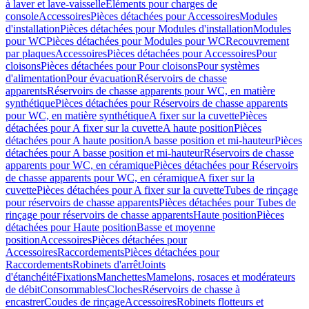
à laver et lave-vaisselle
Eléments pour charges de
console
Accessoires
Pièces détachées pour Accessoires
Modules
d'installation
Pièces détachées pour Modules d'installation
Modules
pour WC
Pièces détachées pour Modules pour WC
Recouvrement
par plaques
Accessoires
Pièces détachées pour Accessoires
Pour
cloisons
Pièces détachées pour Pour cloisons
Pour systèmes
d'alimentation
Pour évacuation
Réservoirs de chasse
apparents
Réservoirs de chasse apparents pour WC, en matière
synthétique
Pièces détachées pour Réservoirs de chasse apparents
pour WC, en matière synthétique
A fixer sur la cuvette
Pièces
détachées pour A fixer sur la cuvette
A haute position
Pièces
détachées pour A haute position
A basse position et mi-hauteur
Pièces
détachées pour A basse position et mi-hauteur
Réservoirs de chasse
apparents pour WC, en céramique
Pièces détachées pour Réservoirs
de chasse apparents pour WC, en céramique
A fixer sur la
cuvette
Pièces détachées pour A fixer sur la cuvette
Tubes de rinçage
pour réservoirs de chasse apparents
Pièces détachées pour Tubes de
rinçage pour réservoirs de chasse apparents
Haute position
Pièces
détachées pour Haute position
Basse et moyenne
position
Accessoires
Pièces détachées pour
Accessoires
Raccordements
Pièces détachées pour
Raccordements
Robinets d'arrêt
Joints
d'étanchéité
Fixations
Manchettes
Mamelons, rosaces et modérateurs
de débit
Consommables
Cloches
Réservoirs de chasse à
encastrer
Coudes de rinçage
Accessoires
Robinets flotteurs et