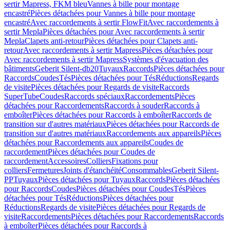
sertir Mapress, FKM bleu
Vannes à bille pour montage
encastré
Pièces détachées pour Vannes à bille pour montage
encastré
Avec raccordements à sertir FlowFit
Avec raccordements à
sertir Mepla
Pièces détachées pour Avec raccordements à sertir
Mepla
Clapets anti-retour
Pièces détachées pour Clapets anti-
retour
Avec raccordements à sertir Mapress
Pièces détachées pour
Avec raccordements à sertir Mapress
Systèmes d'évacuation des
bâtiments
Geberit Silent-db20
Tuyaux
Raccords
Pièces détachées pour
Raccords
Coudes
Tés
Pièces détachées pour Tés
Réductions
Regards
de visite
Pièces détachées pour Regards de visite
Raccords
SuperTube
Coudes
Raccords spéciaux
Raccordements
Pièces
détachées pour Raccordements
Raccords à souder
Raccords à
emboîter
Pièces détachées pour Raccords à emboîter
Raccords de
transition sur d'autres matériaux
Pièces détachées pour Raccords de
transition sur d'autres matériaux
Raccordements aux appareils
Pièces
détachées pour Raccordements aux appareils
Coudes de
raccordement
Pièces détachées pour Coudes de
raccordement
Accessoires
Colliers
Fixations pour
colliers
Fermetures
Joints d'étanchéité
Consommables
Geberit Silent-
PP
Tuyaux
Pièces détachées pour Tuyaux
Raccords
Pièces détachées
pour Raccords
Coudes
Pièces détachées pour Coudes
Tés
Pièces
détachées pour Tés
Réductions
Pièces détachées pour
Réductions
Regards de visite
Pièces détachées pour Regards de
visite
Raccordements
Pièces détachées pour Raccordements
Raccords
à emboîter
Pièces détachées pour Raccords à