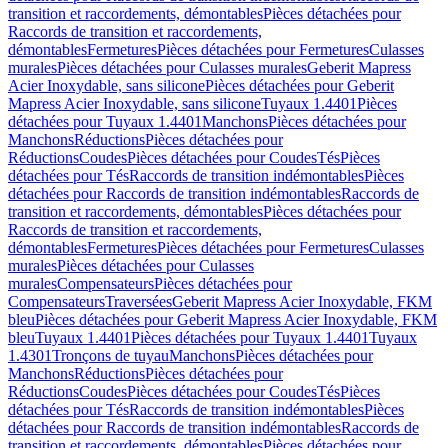
transition et raccordements, démontables
Pièces détachées pour
Raccords de transition et raccordements,
démontables
Fermetures
Pièces détachées pour Fermetures
Culasses
murales
Pièces détachées pour Culasses murales
Geberit Mapress
Acier Inoxydable, sans silicone
Pièces détachées pour Geberit
Mapress Acier Inoxydable, sans silicone
Tuyaux 1.4401
Pièces
détachées pour Tuyaux 1.4401
Manchons
Pièces détachées pour
Manchons
Réductions
Pièces détachées pour
Réductions
Coudes
Pièces détachées pour Coudes
Tés
Pièces
détachées pour Tés
Raccords de transition indémontables
Pièces
détachées pour Raccords de transition indémontables
Raccords de
transition et raccordements, démontables
Pièces détachées pour
Raccords de transition et raccordements,
démontables
Fermetures
Pièces détachées pour Fermetures
Culasses
murales
Pièces détachées pour Culasses
murales
Compensateurs
Pièces détachées pour
Compensateurs
Traversées
Geberit Mapress Acier Inoxydable, FKM
bleu
Pièces détachées pour Geberit Mapress Acier Inoxydable, FKM
bleu
Tuyaux 1.4401
Pièces détachées pour Tuyaux 1.4401
Tuyaux
1.4301
Tronçons de tuyau
Manchons
Pièces détachées pour
Manchons
Réductions
Pièces détachées pour
Réductions
Coudes
Pièces détachées pour Coudes
Tés
Pièces
détachées pour Tés
Raccords de transition indémontables
Pièces
détachées pour Raccords de transition indémontables
Raccords de
transition et raccordements, démontables
Pièces détachées pour