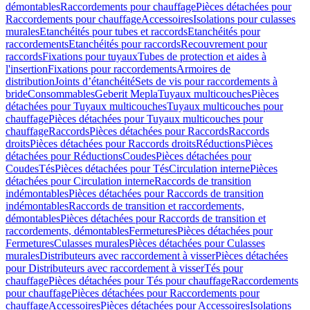
démontables
Raccordements pour chauffage
Pièces détachées pour
Raccordements pour chauffage
Accessoires
Isolations pour culasses
murales
Etanchéités pour tubes et raccords
Etanchéités pour
raccordements
Etanchéités pour raccords
Recouvrement pour
raccords
Fixations pour tuyaux
Tubes de protection et aides à
l'insertion
Fixations pour raccordements
Armoires de
distribution
Joints d’étanchéité
Sets de vis pour raccordements à
bride
Consommables
Geberit Mepla
Tuyaux multicouches
Pièces
détachées pour Tuyaux multicouches
Tuyaux multicouches pour
chauffage
Pièces détachées pour Tuyaux multicouches pour
chauffage
Raccords
Pièces détachées pour Raccords
Raccords
droits
Pièces détachées pour Raccords droits
Réductions
Pièces
détachées pour Réductions
Coudes
Pièces détachées pour
Coudes
Tés
Pièces détachées pour Tés
Circulation interne
Pièces
détachées pour Circulation interne
Raccords de transition
indémontables
Pièces détachées pour Raccords de transition
indémontables
Raccords de transition et raccordements,
démontables
Pièces détachées pour Raccords de transition et
raccordements, démontables
Fermetures
Pièces détachées pour
Fermetures
Culasses murales
Pièces détachées pour Culasses
murales
Distributeurs avec raccordement à visser
Pièces détachées
pour Distributeurs avec raccordement à visser
Tés pour
chauffage
Pièces détachées pour Tés pour chauffage
Raccordements
pour chauffage
Pièces détachées pour Raccordements pour
chauffage
Accessoires
Pièces détachées pour Accessoires
Isolations