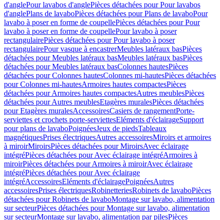
d'angle
Pour lavabos d'angle
Pièces détachées pour Pour lavabos
d'angle
Plans de lavabo
Pièces détachées pour Plans de lavabo
Pour
lavabo à poser en forme de coupelle
Pièces détachées pour Pour
lavabo à poser en forme de coupelle
Pour lavabo à poser
rectangulaire
Pièces détachées pour Pour lavabo à poser
rectangulaire
Pour vasque à encastrer
Meubles latéraux bas
Pièces
détachées pour Meubles latéraux bas
Meubles latéraux bas
Pièces
détachées pour Meubles latéraux bas
Colonnes hautes
Pièces
détachées pour Colonnes hautes
Colonnes mi-hautes
Pièces détachées
pour Colonnes mi-hautes
Armoires hautes compactes
Pièces
détachées pour Armoires hautes compactes
Autres meubles
Pièces
détachées pour Autres meubles
Etagères murales
Pièces détachées
pour Etagères murales
Accessoires
Casiers de rangement
Porte-
serviettes et crochets porte-serviettes
Eléments d'éclairage
Support
pour plans de lavabo
Poignées
Jeux de pieds
Tableaux
magnétiques
Prises électriques
Autres accessoires
Miroirs et armoires
à miroir
Miroirs
Pièces détachées pour Miroirs
Avec éclairage
intégré
Pièces détachées pour Avec éclairage intégré
Armoires à
miroir
Pièces détachées pour Armoires à miroir
Avec éclairage
intégré
Pièces détachées pour Avec éclairage
intégré
Accessoires
Eléments d'éclairage
Poignées
Autres
accessoires
Prises électriques
Robinetteries
Robinets de lavabo
Pièces
détachées pour Robinets de lavabo
Montage sur lavabo, alimentation
sur secteur
Pièces détachées pour Montage sur lavabo, alimentation
sur secteur
Montage sur lavabo, alimentation par piles
Pièces