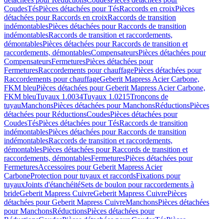
Coudes
Tés
Pièces détachées pour Tés
Raccords en croix
Pièces
détachées pour Raccords en croix
Raccords de transition
indémontables
Pièces détachées pour Raccords de transition
indémontables
Raccords de transition et raccordements,
démontables
Pièces détachées pour Raccords de transition et
raccordements, démontables
Compensateurs
Pièces détachées pour
Compensateurs
Fermetures
Pièces détachées pour
Fermetures
Raccordements pour chauffage
Pièces détachées pour
Raccordements pour chauffage
Geberit Mapress Acier Carbone,
FKM bleu
Pièces détachées pour Geberit Mapress Acier Carbone,
FKM bleu
Tuyaux 1.0034
Tuyaux 1.0215
Tronçons de
tuyau
Manchons
Pièces détachées pour Manchons
Réductions
Pièces
détachées pour Réductions
Coudes
Pièces détachées pour
Coudes
Tés
Pièces détachées pour Tés
Raccords de transition
indémontables
Pièces détachées pour Raccords de transition
indémontables
Raccords de transition et raccordements,
démontables
Pièces détachées pour Raccords de transition et
raccordements, démontables
Fermetures
Pièces détachées pour
Fermetures
Accessoires pour Geberit Mapress Acier
Carbone
Protection pour tuyaux et raccords
Fixations pour
tuyaux
Joints d'étanchéité
Sets de boulon pour raccordements à
bride
Geberit Mapress Cuivre
Geberit Mapress Cuivre
Pièces
détachées pour Geberit Mapress Cuivre
Manchons
Pièces détachées
pour Manchons
Réductions
Pièces détachées pour