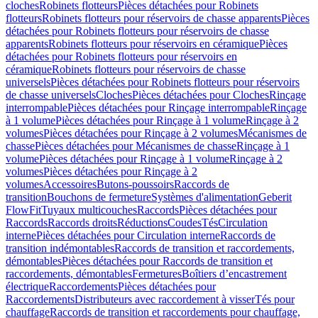
cloches
Robinets flotteurs
Pièces détachées pour Robinets
flotteurs
Robinets flotteurs pour réservoirs de chasse apparents
Pièces
détachées pour Robinets flotteurs pour réservoirs de chasse
apparents
Robinets flotteurs pour réservoirs en céramique
Pièces
détachées pour Robinets flotteurs pour réservoirs en
céramique
Robinets flotteurs pour réservoirs de chasse
universels
Pièces détachées pour Robinets flotteurs pour réservoirs
de chasse universels
Cloches
Pièces détachées pour Cloches
Rinçage
interrompable
Pièces détachées pour Rinçage interrompable
Rinçage
à 1 volume
Pièces détachées pour Rinçage à 1 volume
Rinçage à 2
volumes
Pièces détachées pour Rinçage à 2 volumes
Mécanismes de
chasse
Pièces détachées pour Mécanismes de chasse
Rinçage à 1
volume
Pièces détachées pour Rinçage à 1 volume
Rinçage à 2
volumes
Pièces détachées pour Rinçage à 2
volumes
Accessoires
Butons-poussoirs
Raccords de
transition
Bouchons de fermeture
Systèmes d'alimentation
Geberit
FlowFit
Tuyaux multicouches
Raccords
Pièces détachées pour
Raccords
Raccords droits
Réductions
Coudes
Tés
Circulation
interne
Pièces détachées pour Circulation interne
Raccords de
transition indémontables
Raccords de transition et raccordements,
démontables
Pièces détachées pour Raccords de transition et
raccordements, démontables
Fermetures
Boîtiers d’encastrement
électrique
Raccordements
Pièces détachées pour
Raccordements
Distributeurs avec raccordement à visser
Tés pour
chauffage
Raccords de transition et raccordements pour chauffage,