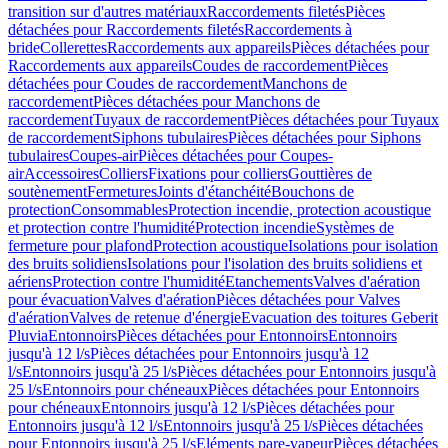
transition sur d'autres matériaux
Raccordements filetés
Pièces
détachées pour Raccordements filetés
Raccordements à
bride
Collerettes
Raccordements aux appareils
Pièces détachées pour
Raccordements aux appareils
Coudes de raccordement
Pièces
détachées pour Coudes de raccordement
Manchons de
raccordement
Pièces détachées pour Manchons de
raccordement
Tuyaux de raccordement
Pièces détachées pour Tuyaux
de raccordement
Siphons tubulaires
Pièces détachées pour Siphons
tubulaires
Coupes-air
Pièces détachées pour Coupes-
air
Accessoires
Colliers
Fixations pour colliers
Gouttières de
soutènement
Fermetures
Joints d'étanchéité
Bouchons de
protection
Consommables
Protection incendie, protection acoustique
et protection contre l'humidité
Protection incendie
Systèmes de
fermeture pour plafond
Protection acoustique
Isolations pour isolation
des bruits solidiens
Isolations pour l'isolation des bruits solidiens et
aériens
Protection contre l'humidité
Etanchements
Valves d'aération
pour évacuation
Valves d'aération
Pièces détachées pour Valves
d'aération
Valves de retenue d'énergie
Evacuation des toitures Geberit
Pluvia
Entonnoirs
Pièces détachées pour Entonnoirs
Entonnoirs
jusqu'à 12 l/s
Pièces détachées pour Entonnoirs jusqu'à 12
l/s
Entonnoirs jusqu'à 25 l/s
Pièces détachées pour Entonnoirs jusqu'à
25 l/s
Entonnoirs pour chéneaux
Pièces détachées pour Entonnoirs
pour chéneaux
Entonnoirs jusqu'à 12 l/s
Pièces détachées pour
Entonnoirs jusqu'à 12 l/s
Entonnoirs jusqu'à 25 l/s
Pièces détachées
pour Entonnoirs jusqu'à 25 l/s
Eléments pare-vapeur
Pièces détachées