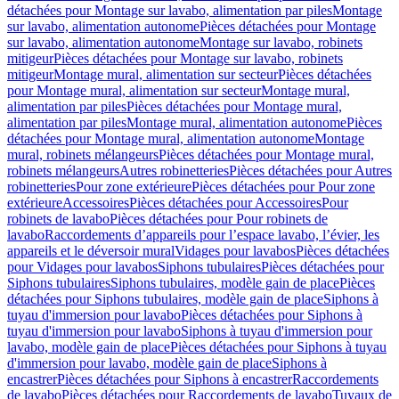
détachées pour Montage sur lavabo, alimentation par piles
Montage
sur lavabo, alimentation autonome
Pièces détachées pour Montage
sur lavabo, alimentation autonome
Montage sur lavabo, robinets
mitigeur
Pièces détachées pour Montage sur lavabo, robinets
mitigeur
Montage mural, alimentation sur secteur
Pièces détachées
pour Montage mural, alimentation sur secteur
Montage mural,
alimentation par piles
Pièces détachées pour Montage mural,
alimentation par piles
Montage mural, alimentation autonome
Pièces
détachées pour Montage mural, alimentation autonome
Montage
mural, robinets mélangeurs
Pièces détachées pour Montage mural,
robinets mélangeurs
Autres robinetteries
Pièces détachées pour Autres
robinetteries
Pour zone extérieure
Pièces détachées pour Pour zone
extérieure
Accessoires
Pièces détachées pour Accessoires
Pour
robinets de lavabo
Pièces détachées pour Pour robinets de
lavabo
Raccordements d’appareils pour l’espace lavabo, l’évier, les
appareils et le déversoir mural
Vidages pour lavabos
Pièces détachées
pour Vidages pour lavabos
Siphons tubulaires
Pièces détachées pour
Siphons tubulaires
Siphons tubulaires, modèle gain de place
Pièces
détachées pour Siphons tubulaires, modèle gain de place
Siphons à
tuyau d'immersion pour lavabo
Pièces détachées pour Siphons à
tuyau d'immersion pour lavabo
Siphons à tuyau d'immersion pour
lavabo, modèle gain de place
Pièces détachées pour Siphons à tuyau
d'immersion pour lavabo, modèle gain de place
Siphons à
encastrer
Pièces détachées pour Siphons à encastrer
Raccordements
de lavabo
Pièces détachées pour Raccordements de lavabo
Tuyaux de