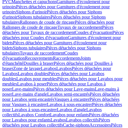
PVC
Manchettes et capuchons
Garnitures d'écoulement pour
urinoirs
Pièces détachées pour Garnitures d'écoulement pour
urinoirs
Siphons d'urinoir
Pièces détachées pour Siphons
d'urinoir
Siphons tubulaires
Pièces détachées pour Siphons
tubulaires
Rallonges de coude de rinçage
Pièces détachées pour
Rallonges de coude de rinçage
Tuyaux de raccordement
Pièces
détachées pour Tuyaux de raccordement
Coudes d'évacuation
Pièces
détachées pour Coudes d'évacuation
Garnitures d'écoulement pour
bidets
Pièces détachées pour Garnitures d'écoulement pour
bidets
Siphons tubulaires
Pièces détachées pour Siphons
tubulaires
Tuyaux de raccordement
Coudes
d'évacuation
Recouvrements
Raccordements
Joints
d'étanchéité
Douilles à braser
Pièces détachées pour Douilles à
braser
Zone de lavage
Lavabos
Lavabos
Pièces détachées pour
Lavabos
Lavabos doubles
Pièces détachées pour Lavabos
doubles
Lavabos pour meubles
Pièces détachées pour Lavabos pour
meubles
Lavabos à poser
Pièces détachées pour Lavabos à
poser
Lave-mains
Pièces détachées pour Lave-mains
Lave-mains à
poser
Lave-mains d'angle
Lavabos semi-encastrés
Pièces détachées
pour Lavabos semi-encastrés
Vasques à encastrer
Pièces détachées
pour Vasques à encastrer
Lavabos à sous-encastrer
Pièces détachées
pour Lavabos à sous-encastrer
Lavabos d'angle
Lavabos
collectifs
Lavabos Comfort
Lavabos pour enfants
Pièces détachées
pour Lavabos pour enfants
Lavabos
Lavabos collectifs
Pièces
détachées pour Lavabos collectifs
Cache-siphons
Accessoires
Pièces