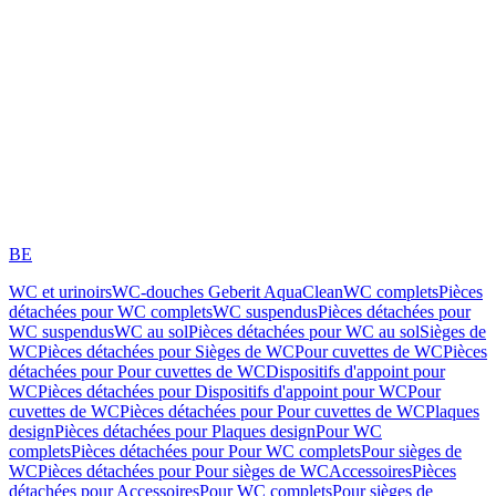
BE
WC et urinoirs
WC-douches Geberit AquaClean
WC complets
Pièces
détachées pour WC complets
WC suspendus
Pièces détachées pour
WC suspendus
WC au sol
Pièces détachées pour WC au sol
Sièges de
WC
Pièces détachées pour Sièges de WC
Pour cuvettes de WC
Pièces
détachées pour Pour cuvettes de WC
Dispositifs d'appoint pour
WC
Pièces détachées pour Dispositifs d'appoint pour WC
Pour
cuvettes de WC
Pièces détachées pour Pour cuvettes de WC
Plaques
design
Pièces détachées pour Plaques design
Pour WC
complets
Pièces détachées pour Pour WC complets
Pour sièges de
WC
Pièces détachées pour Pour sièges de WC
Accessoires
Pièces
détachées pour Accessoires
Pour WC complets
Pour sièges de