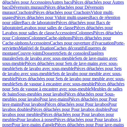
détachées pour Accessoires
Autres bacs
Pièces détachées pour Autres
bacs
Déversoirs muraux
Pièces détachées pour Déversoirs
muraux
Crachoirs
Pièces détachées pour Crachoirs
Vidoir multi-
usages
Pièces détachées pour Vidoir multi-usages
Bacs de rétention
pour plâtre
Bacs de laboratoire
Pièces détachées pour Bacs de
laboratoire
Lavabos pour salles de classe
Pièces détachées pour
Lavabos pour salles de classe
Accessoires
Colonnes
Pièces détachées
pour Colonnes
Colonnes
Cache-siphons
Pièces détachées pour
Cache-siphons
Accessoires
Caches pour ouverture d'évacuation
Porte-
serviettes
Matériel de fixation
Caches décoratifs
Equerres de
montage
Couvre-joints
Dosserets
Sets de consoles
Etagères
murales
Sets de lavabo avec sous-meuble
Sets de lave-mains avec
sous-meuble
Pièces détachées pour Sets de lave-mains avec sous-
meuble
Sets de lavabo avec sous-meuble
Pièces détachées pour Sets
de lavabo avec sous-meuble
Sets de lavabo pour meuble avec sous-
meuble
Pièces détachées pour Sets de lavabo pour meuble avec sous-
meuble
Sets de vasque à encastrer avec sous-meuble
Pièces détachées
pour Sets de vasque à encastrer avec sous-meuble
Meubles de salles
de bains
Sous-meubles pour lavabo
Pièces détachées pour Sous-
meubles pour lavabo
Pour lave-mains
Pièces détachées pour Pour
lave-mains
Pour lavabos
Pièces détachées pour Pour lavabos
Pour
lavabos doubles
Pièces détachées pour Pour lavabos doubles
Pour
lavabos pour meubles
Pièces détachées pour Pour lavabos pour
meubles
Pour lavabos à poser
Pièces détachées pour Pour lavabos à
poser
Pour lave-mains d'angle
Pièces détachées pour Pour lave-mains