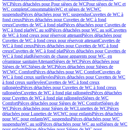
WC
Pièces détachées pour Pour sièges de WC
Pour sièges de WC et
WC complets
Consommables
WC et sièges de WC
WC
suspendus
Pièces détachées pour WC suspendus
Cuvettes de WC à
fond creux
Pièces détachées pour Cuvettes de WC à fond
creux
Cuvettes de WC à fond plat
Pièces détachées pour Cuvettes de
WC à fond plat
WC au sol
Pièces détachées pour WC au sol
Cuvettes
de WC à fond creux pour réservoir attenant
Pièces détachées pour
Cuvettes de WC à fond creux pour réservoir attenant
Cuvettes de
WC à fond creux
Pièces détachées pour Cuvettes de WC à fond
creux
Cuvettes de WC à fond plat
Pièces détachées pour Cuvettes de
WC à fond plat
Réservoirs de chasse apparents pour WC, en
céramique sanitaire
Attenant
Sièges de WC
Pièces détachées pour
Sièges de WC
Sièges de WC
Pièces détachées pour Sièges de
WC
WC Comfort
Pièces détachées pour WC Comfort
Cuvettes de
WC à fond creux surélevées
Pièces détachées pour Cuvettes de WC
à fond creux surélevées
Cuvettes de WC à fond creux
rallongées
Pièces détachées pour Cuvettes de WC à fond creux
rallongées
Cuvettes de WC à fond plat rallongées
Pièces détachées
pour Cuvettes de WC à fond plat rallongées
Sièges de WC
Comfort
Pièces détachées pour Sièges de WC Comfort
Sièges de
WC
Pièces détachées pour Sièges de WC
Lunettes de WC
Pièces
détachées pour Lunettes de WC
WC pour enfants
Pièces détachées
pour WC pour enfants
WC suspendus
Pièces détachées pour WC
suspendus
WC au sol
Pièces détachées pour WC au sol
Sièges de WC
pour enfants
Pièces détachées pour Sièges de WC pour