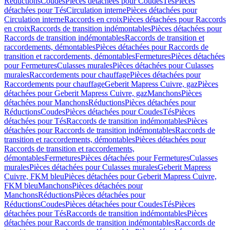
Réductions
Coudes
Pièces détachées pour Coudes
Tés
Pièces
détachées pour Tés
Circulation interne
Pièces détachées pour
Circulation interne
Raccords en croix
Pièces détachées pour Raccords
en croix
Raccords de transition indémontables
Pièces détachées pour
Raccords de transition indémontables
Raccords de transition et
raccordements, démontables
Pièces détachées pour Raccords de
transition et raccordements, démontables
Fermetures
Pièces détachées
pour Fermetures
Culasses murales
Pièces détachées pour Culasses
murales
Raccordements pour chauffage
Pièces détachées pour
Raccordements pour chauffage
Geberit Mapress Cuivre, gaz
Pièces
détachées pour Geberit Mapress Cuivre, gaz
Manchons
Pièces
détachées pour Manchons
Réductions
Pièces détachées pour
Réductions
Coudes
Pièces détachées pour Coudes
Tés
Pièces
détachées pour Tés
Raccords de transition indémontables
Pièces
détachées pour Raccords de transition indémontables
Raccords de
transition et raccordements, démontables
Pièces détachées pour
Raccords de transition et raccordements,
démontables
Fermetures
Pièces détachées pour Fermetures
Culasses
murales
Pièces détachées pour Culasses murales
Geberit Mapress
Cuivre, FKM bleu
Pièces détachées pour Geberit Mapress Cuivre,
FKM bleu
Manchons
Pièces détachées pour
Manchons
Réductions
Pièces détachées pour
Réductions
Coudes
Pièces détachées pour Coudes
Tés
Pièces
détachées pour Tés
Raccords de transition indémontables
Pièces
détachées pour Raccords de transition indémontables
Raccords de