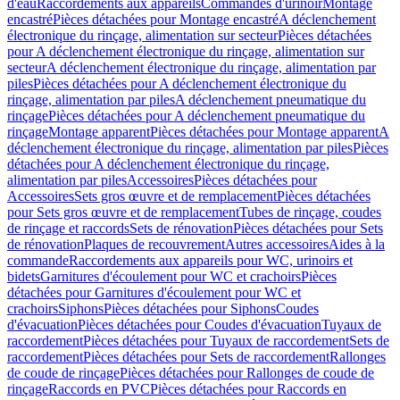
d'eau
Raccordements aux appareils
Commandes d'urinoir
Montage
encastré
Pièces détachées pour Montage encastré
A déclenchement
électronique du rinçage, alimentation sur secteur
Pièces détachées
pour A déclenchement électronique du rinçage, alimentation sur
secteur
A déclenchement électronique du rinçage, alimentation par
piles
Pièces détachées pour A déclenchement électronique du
rinçage, alimentation par piles
A déclenchement pneumatique du
rinçage
Pièces détachées pour A déclenchement pneumatique du
rinçage
Montage apparent
Pièces détachées pour Montage apparent
A
déclenchement électronique du rinçage, alimentation par piles
Pièces
détachées pour A déclenchement électronique du rinçage,
alimentation par piles
Accessoires
Pièces détachées pour
Accessoires
Sets gros œuvre et de remplacement
Pièces détachées
pour Sets gros œuvre et de remplacement
Tubes de rinçage, coudes
de rinçage et raccords
Sets de rénovation
Pièces détachées pour Sets
de rénovation
Plaques de recouvrement
Autres accessoires
Aides à la
commande
Raccordements aux appareils pour WC, urinoirs et
bidets
Garnitures d'écoulement pour WC et crachoirs
Pièces
détachées pour Garnitures d'écoulement pour WC et
crachoirs
Siphons
Pièces détachées pour Siphons
Coudes
d'évacuation
Pièces détachées pour Coudes d'évacuation
Tuyaux de
raccordement
Pièces détachées pour Tuyaux de raccordement
Sets de
raccordement
Pièces détachées pour Sets de raccordement
Rallonges
de coude de rinçage
Pièces détachées pour Rallonges de coude de
rinçage
Raccords en PVC
Pièces détachées pour Raccords en