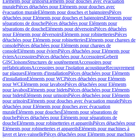
Eléments pour urinoirs
Eléments pour douches avec évacuation
murale
Pièces détachées pour Eléments pour douches avec
évacuation murale
Eléments pour douches et baignoires
Pièces
détachées pour Eléments pour douches et baignoires
Eléments pour
séparations de douche
Pièces détachées pour Eléments pour
séparations de douche
Eléments pour déversoirs
Pièces détachées
pour Eléments pour déversoirs
Eléments pour robinetteries
Pièces
détachées pour Eléments pour robinetteries
Eléments pour charges de
console
Pièces détachées pour Eléments pour charges de
console
Eléments pour éviers
Pièces détachées pour Eléments pour
éviers
Accessoires
Pièces détachées pour Accessoires
Geberit
GIS
Cloisons
Structures de soutènement
Accessoires pour
préfabrications
Accessoires pour l'isolation acoustique
Recouvrement
par plaques
Eléments d'installation
Pièces détachées pour Eléments
d'installation
Eléments pour WC
Pièces détachées pour Eléments
pour WC
Eléments pour lavabos
Pièces détachées pour Eléments
pour lavabos
Eléments pour bidets
Pièces détachées pour Eléments
pour bidets
Eléments pour urinoirs
Pièces détachées pour Eléments
pour urinoirs
Eléments pour douches avec évacuation murale
Pièces
détachées pour Eléments pour douches avec évacuation
murale
Éléments pour douches
Éléments pour séparations de
douche
Pièces détachées pour Éléments pour séparations de
douche
Eléments pour robinetteries et appareils
Pièces détachées pour
Eléments pour robinetteries et appareils
Eléments pour machines à
laver et lave-vaisselle
Pièces détachées pour Eléments pour machines