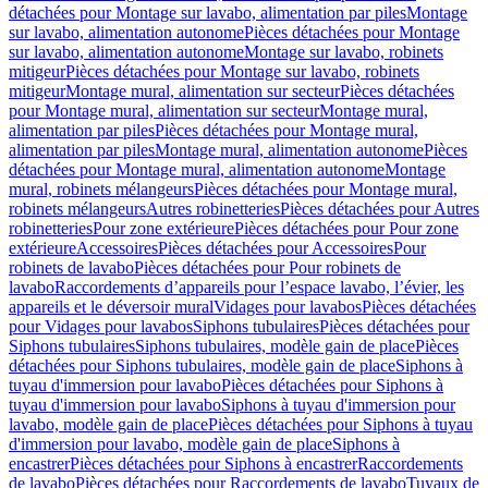
détachées pour Montage sur lavabo, alimentation par piles
Montage
sur lavabo, alimentation autonome
Pièces détachées pour Montage
sur lavabo, alimentation autonome
Montage sur lavabo, robinets
mitigeur
Pièces détachées pour Montage sur lavabo, robinets
mitigeur
Montage mural, alimentation sur secteur
Pièces détachées
pour Montage mural, alimentation sur secteur
Montage mural,
alimentation par piles
Pièces détachées pour Montage mural,
alimentation par piles
Montage mural, alimentation autonome
Pièces
détachées pour Montage mural, alimentation autonome
Montage
mural, robinets mélangeurs
Pièces détachées pour Montage mural,
robinets mélangeurs
Autres robinetteries
Pièces détachées pour Autres
robinetteries
Pour zone extérieure
Pièces détachées pour Pour zone
extérieure
Accessoires
Pièces détachées pour Accessoires
Pour
robinets de lavabo
Pièces détachées pour Pour robinets de
lavabo
Raccordements d’appareils pour l’espace lavabo, l’évier, les
appareils et le déversoir mural
Vidages pour lavabos
Pièces détachées
pour Vidages pour lavabos
Siphons tubulaires
Pièces détachées pour
Siphons tubulaires
Siphons tubulaires, modèle gain de place
Pièces
détachées pour Siphons tubulaires, modèle gain de place
Siphons à
tuyau d'immersion pour lavabo
Pièces détachées pour Siphons à
tuyau d'immersion pour lavabo
Siphons à tuyau d'immersion pour
lavabo, modèle gain de place
Pièces détachées pour Siphons à tuyau
d'immersion pour lavabo, modèle gain de place
Siphons à
encastrer
Pièces détachées pour Siphons à encastrer
Raccordements
de lavabo
Pièces détachées pour Raccordements de lavabo
Tuyaux de