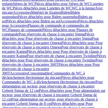
enfants
Sièges de WC
Pièces détachées pour Sièges de WC
Lunettes
de WC
Pièces détachées pour Lunettes de WC
WC à la turque
Avec
rinçage
Accessoires
Matériel de fixation
Bidets
Bidets
suspendus
Pièces détachées pour Bidets suspendus
Bidets au
sol
Pièces détachées pour Bidets au sol
Accessoires
Pièces détachées
pour Accessoires
Plaques de commande et commandes de
WC
Plaques de commande
Pièces détachées pour Plaques de
commande
Pour réservoirs de chasse à encastrer Sigma
Pièces
détachées pour Pour réservoirs de chasse à encastrer Sigma
Pour
réservoirs de chasse à encastrer Omega
Pièces détachées pour Pour
réservoirs de chasse à encastrer Omega
Pour réservoirs de chasse à
encastrer Kappa
Pièces détachées pour Pour réservoirs de chasse à
encastrer Kappa
Pour réservoirs de chasse à encastrer Twinline
Pièces
détachées pour Pour réservoirs de chasse à encastrer Twinline
Pour
réservoirs de chasse à encastrer 300T
Pièces détachées pour Pour
réservoirs de chasse à encastrer
300T
Accessoires
Consommables
Commandes de WC à
déclenchement électronique du rinçage
Pièces détachées pour
Commandes de WC à déclenchement électronique du rinçage
Pour
alimentation sur secteur, pour réservoirs de chasse à encastrer
Geberit Sigma de 12 cm
Pièces détachées pour Pour alimentation sur
secteur, pour réservoirs de chasse à encastrer Geberit Sigma de
12 cm
Pour alimentation sur secteur, pour réservoirs de chasse à
encastrer Geberit Sigma de 8 cm
Pièces détachées pour Pour
alimentation sur secteur, pour réservoirs de chasse à encastrer