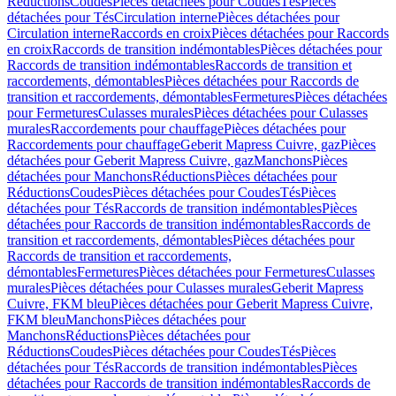
Réductions
Coudes
Pièces détachées pour Coudes
Tés
Pièces
détachées pour Tés
Circulation interne
Pièces détachées pour
Circulation interne
Raccords en croix
Pièces détachées pour Raccords
en croix
Raccords de transition indémontables
Pièces détachées pour
Raccords de transition indémontables
Raccords de transition et
raccordements, démontables
Pièces détachées pour Raccords de
transition et raccordements, démontables
Fermetures
Pièces détachées
pour Fermetures
Culasses murales
Pièces détachées pour Culasses
murales
Raccordements pour chauffage
Pièces détachées pour
Raccordements pour chauffage
Geberit Mapress Cuivre, gaz
Pièces
détachées pour Geberit Mapress Cuivre, gaz
Manchons
Pièces
détachées pour Manchons
Réductions
Pièces détachées pour
Réductions
Coudes
Pièces détachées pour Coudes
Tés
Pièces
détachées pour Tés
Raccords de transition indémontables
Pièces
détachées pour Raccords de transition indémontables
Raccords de
transition et raccordements, démontables
Pièces détachées pour
Raccords de transition et raccordements,
démontables
Fermetures
Pièces détachées pour Fermetures
Culasses
murales
Pièces détachées pour Culasses murales
Geberit Mapress
Cuivre, FKM bleu
Pièces détachées pour Geberit Mapress Cuivre,
FKM bleu
Manchons
Pièces détachées pour
Manchons
Réductions
Pièces détachées pour
Réductions
Coudes
Pièces détachées pour Coudes
Tés
Pièces
détachées pour Tés
Raccords de transition indémontables
Pièces
détachées pour Raccords de transition indémontables
Raccords de