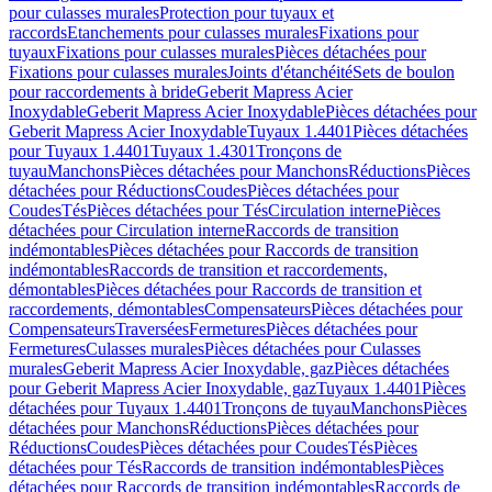
pour culasses murales
Protection pour tuyaux et
raccords
Etanchements pour culasses murales
Fixations pour
tuyaux
Fixations pour culasses murales
Pièces détachées pour
Fixations pour culasses murales
Joints d'étanchéité
Sets de boulon
pour raccordements à bride
Geberit Mapress Acier
Inoxydable
Geberit Mapress Acier Inoxydable
Pièces détachées pour
Geberit Mapress Acier Inoxydable
Tuyaux 1.4401
Pièces détachées
pour Tuyaux 1.4401
Tuyaux 1.4301
Tronçons de
tuyau
Manchons
Pièces détachées pour Manchons
Réductions
Pièces
détachées pour Réductions
Coudes
Pièces détachées pour
Coudes
Tés
Pièces détachées pour Tés
Circulation interne
Pièces
détachées pour Circulation interne
Raccords de transition
indémontables
Pièces détachées pour Raccords de transition
indémontables
Raccords de transition et raccordements,
démontables
Pièces détachées pour Raccords de transition et
raccordements, démontables
Compensateurs
Pièces détachées pour
Compensateurs
Traversées
Fermetures
Pièces détachées pour
Fermetures
Culasses murales
Pièces détachées pour Culasses
murales
Geberit Mapress Acier Inoxydable, gaz
Pièces détachées
pour Geberit Mapress Acier Inoxydable, gaz
Tuyaux 1.4401
Pièces
détachées pour Tuyaux 1.4401
Tronçons de tuyau
Manchons
Pièces
détachées pour Manchons
Réductions
Pièces détachées pour
Réductions
Coudes
Pièces détachées pour Coudes
Tés
Pièces
détachées pour Tés
Raccords de transition indémontables
Pièces
détachées pour Raccords de transition indémontables
Raccords de