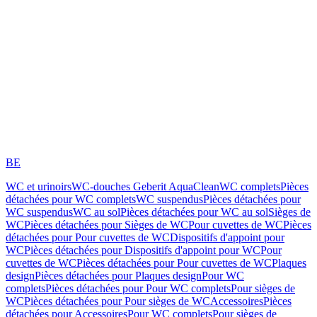
BE
WC et urinoirs
WC-douches Geberit AquaClean
WC complets
Pièces
détachées pour WC complets
WC suspendus
Pièces détachées pour
WC suspendus
WC au sol
Pièces détachées pour WC au sol
Sièges de
WC
Pièces détachées pour Sièges de WC
Pour cuvettes de WC
Pièces
détachées pour Pour cuvettes de WC
Dispositifs d'appoint pour
WC
Pièces détachées pour Dispositifs d'appoint pour WC
Pour
cuvettes de WC
Pièces détachées pour Pour cuvettes de WC
Plaques
design
Pièces détachées pour Plaques design
Pour WC
complets
Pièces détachées pour Pour WC complets
Pour sièges de
WC
Pièces détachées pour Pour sièges de WC
Accessoires
Pièces
détachées pour Accessoires
Pour WC complets
Pour sièges de