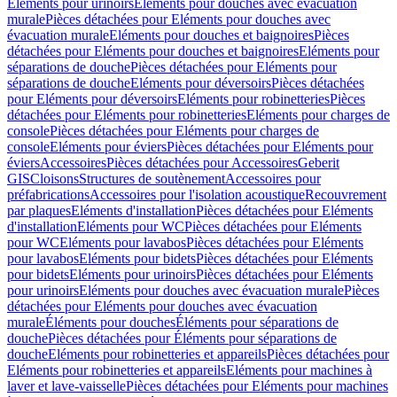
Eléments pour urinoirs
Eléments pour douches avec évacuation
murale
Pièces détachées pour Eléments pour douches avec
évacuation murale
Eléments pour douches et baignoires
Pièces
détachées pour Eléments pour douches et baignoires
Eléments pour
séparations de douche
Pièces détachées pour Eléments pour
séparations de douche
Eléments pour déversoirs
Pièces détachées
pour Eléments pour déversoirs
Eléments pour robinetteries
Pièces
détachées pour Eléments pour robinetteries
Eléments pour charges de
console
Pièces détachées pour Eléments pour charges de
console
Eléments pour éviers
Pièces détachées pour Eléments pour
éviers
Accessoires
Pièces détachées pour Accessoires
Geberit
GIS
Cloisons
Structures de soutènement
Accessoires pour
préfabrications
Accessoires pour l'isolation acoustique
Recouvrement
par plaques
Eléments d'installation
Pièces détachées pour Eléments
d'installation
Eléments pour WC
Pièces détachées pour Eléments
pour WC
Eléments pour lavabos
Pièces détachées pour Eléments
pour lavabos
Eléments pour bidets
Pièces détachées pour Eléments
pour bidets
Eléments pour urinoirs
Pièces détachées pour Eléments
pour urinoirs
Eléments pour douches avec évacuation murale
Pièces
détachées pour Eléments pour douches avec évacuation
murale
Éléments pour douches
Éléments pour séparations de
douche
Pièces détachées pour Éléments pour séparations de
douche
Eléments pour robinetteries et appareils
Pièces détachées pour
Eléments pour robinetteries et appareils
Eléments pour machines à
laver et lave-vaisselle
Pièces détachées pour Eléments pour machines