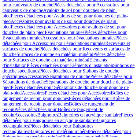
pour caniveaux de douche
Pièces détachées pour Accessoires pour
caniveaux de douche
Avaloirs de sol pour douches de plain-
pied
Pièces détachées pour Avaloirs de sol pour douches de plain-
pied
Accessoires pour avaloirs de sol pour douches de plain-
pied
Pièces détachées pour Accessoires pour avaloirs de sol pour
douches de plain-pied
Evacuations murales
Pièces détachées pour
Evacuations murales
Accessoires pour évacuations murales
Pièces
détachées pour Accessoires pour évacuations murales
Receveurs et
surfaces de douche
Pièces détachées pour Receveurs et surfaces de
douche
Surfaces de douche en matériau minéral
Pièces détachées
pour Surfaces de douche en matériau minéral
Eléments
d'installation
Pièces détachées pour Eléments d'installation
Siphons de
douche spécifiques
Pièces détachées pour Siphons de douche
spécifiques
Accessoires
Séparations de douche
Pièces détachées pour
Séparations de douche
Séparations de douche pour douche de plain-
pied
Pièces détachées pour Séparations de douche pour douche de
plain-pied
Accessoires
Pièces détachées pour Accessoires
Boîtes de
rangement de recoin pour douches
Pièces détachées pour Boîtes de
rangement de recoin pour douches
Boîtes de rangement de
recoin
Pièces détachées pour Boîtes de rangement de
recoin
Accessoires
Baignoires
Baignoires en acrylique sanitaire
Pièces
détachées pour Baignoires en acrylique sanitaire
Baignoires
rectangulaires
Pièces détachées pour Baignoires
rectangulaires
Baignoires en matériau minéral
Pièces détachées pour
Baignoires en matériau minéral
Baignoires pour bébés
Pièces