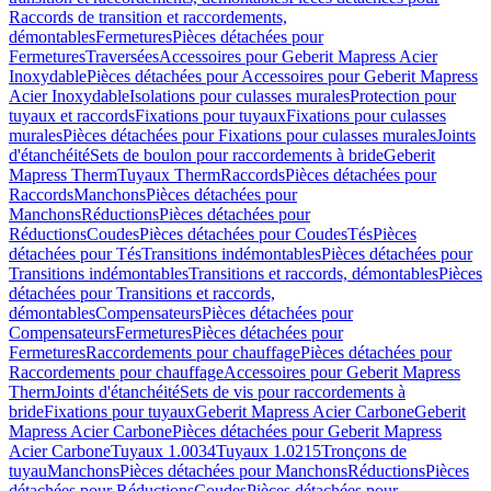
Raccords de transition et raccordements,
démontables
Fermetures
Pièces détachées pour
Fermetures
Traversées
Accessoires pour Geberit Mapress Acier
Inoxydable
Pièces détachées pour Accessoires pour Geberit Mapress
Acier Inoxydable
Isolations pour culasses murales
Protection pour
tuyaux et raccords
Fixations pour tuyaux
Fixations pour culasses
murales
Pièces détachées pour Fixations pour culasses murales
Joints
d'étanchéité
Sets de boulon pour raccordements à bride
Geberit
Mapress Therm
Tuyaux Therm
Raccords
Pièces détachées pour
Raccords
Manchons
Pièces détachées pour
Manchons
Réductions
Pièces détachées pour
Réductions
Coudes
Pièces détachées pour Coudes
Tés
Pièces
détachées pour Tés
Transitions indémontables
Pièces détachées pour
Transitions indémontables
Transitions et raccords, démontables
Pièces
détachées pour Transitions et raccords,
démontables
Compensateurs
Pièces détachées pour
Compensateurs
Fermetures
Pièces détachées pour
Fermetures
Raccordements pour chauffage
Pièces détachées pour
Raccordements pour chauffage
Accessoires pour Geberit Mapress
Therm
Joints d'étanchéité
Sets de vis pour raccordements à
bride
Fixations pour tuyaux
Geberit Mapress Acier Carbone
Geberit
Mapress Acier Carbone
Pièces détachées pour Geberit Mapress
Acier Carbone
Tuyaux 1.0034
Tuyaux 1.0215
Tronçons de
tuyau
Manchons
Pièces détachées pour Manchons
Réductions
Pièces
détachées pour Réductions
Coudes
Pièces détachées pour