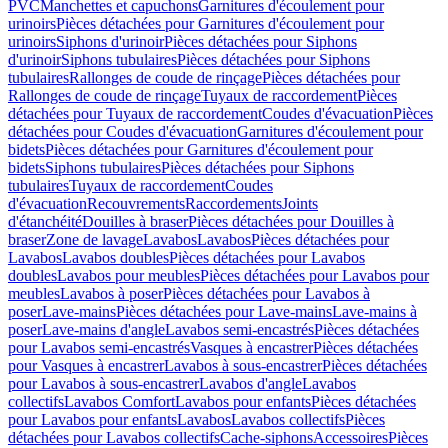
PVC
Manchettes et capuchons
Garnitures d'écoulement pour
urinoirs
Pièces détachées pour Garnitures d'écoulement pour
urinoirs
Siphons d'urinoir
Pièces détachées pour Siphons
d'urinoir
Siphons tubulaires
Pièces détachées pour Siphons
tubulaires
Rallonges de coude de rinçage
Pièces détachées pour
Rallonges de coude de rinçage
Tuyaux de raccordement
Pièces
détachées pour Tuyaux de raccordement
Coudes d'évacuation
Pièces
détachées pour Coudes d'évacuation
Garnitures d'écoulement pour
bidets
Pièces détachées pour Garnitures d'écoulement pour
bidets
Siphons tubulaires
Pièces détachées pour Siphons
tubulaires
Tuyaux de raccordement
Coudes
d'évacuation
Recouvrements
Raccordements
Joints
d'étanchéité
Douilles à braser
Pièces détachées pour Douilles à
braser
Zone de lavage
Lavabos
Lavabos
Pièces détachées pour
Lavabos
Lavabos doubles
Pièces détachées pour Lavabos
doubles
Lavabos pour meubles
Pièces détachées pour Lavabos pour
meubles
Lavabos à poser
Pièces détachées pour Lavabos à
poser
Lave-mains
Pièces détachées pour Lave-mains
Lave-mains à
poser
Lave-mains d'angle
Lavabos semi-encastrés
Pièces détachées
pour Lavabos semi-encastrés
Vasques à encastrer
Pièces détachées
pour Vasques à encastrer
Lavabos à sous-encastrer
Pièces détachées
pour Lavabos à sous-encastrer
Lavabos d'angle
Lavabos
collectifs
Lavabos Comfort
Lavabos pour enfants
Pièces détachées
pour Lavabos pour enfants
Lavabos
Lavabos collectifs
Pièces
détachées pour Lavabos collectifs
Cache-siphons
Accessoires
Pièces