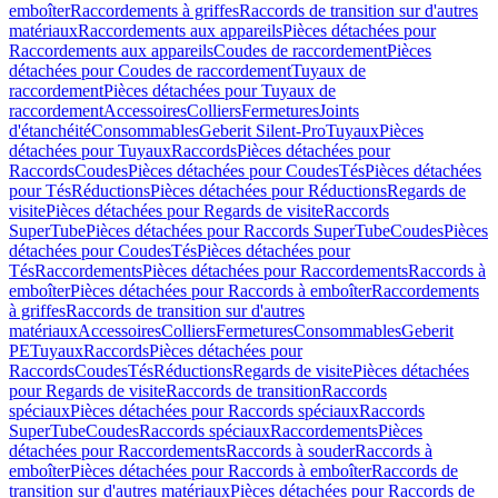
emboîter
Raccordements à griffes
Raccords de transition sur d'autres
matériaux
Raccordements aux appareils
Pièces détachées pour
Raccordements aux appareils
Coudes de raccordement
Pièces
détachées pour Coudes de raccordement
Tuyaux de
raccordement
Pièces détachées pour Tuyaux de
raccordement
Accessoires
Colliers
Fermetures
Joints
d'étanchéité
Consommables
Geberit Silent-Pro
Tuyaux
Pièces
détachées pour Tuyaux
Raccords
Pièces détachées pour
Raccords
Coudes
Pièces détachées pour Coudes
Tés
Pièces détachées
pour Tés
Réductions
Pièces détachées pour Réductions
Regards de
visite
Pièces détachées pour Regards de visite
Raccords
SuperTube
Pièces détachées pour Raccords SuperTube
Coudes
Pièces
détachées pour Coudes
Tés
Pièces détachées pour
Tés
Raccordements
Pièces détachées pour Raccordements
Raccords à
emboîter
Pièces détachées pour Raccords à emboîter
Raccordements
à griffes
Raccords de transition sur d'autres
matériaux
Accessoires
Colliers
Fermetures
Consommables
Geberit
PE
Tuyaux
Raccords
Pièces détachées pour
Raccords
Coudes
Tés
Réductions
Regards de visite
Pièces détachées
pour Regards de visite
Raccords de transition
Raccords
spéciaux
Pièces détachées pour Raccords spéciaux
Raccords
SuperTube
Coudes
Raccords spéciaux
Raccordements
Pièces
détachées pour Raccordements
Raccords à souder
Raccords à
emboîter
Pièces détachées pour Raccords à emboîter
Raccords de
transition sur d'autres matériaux
Pièces détachées pour Raccords de