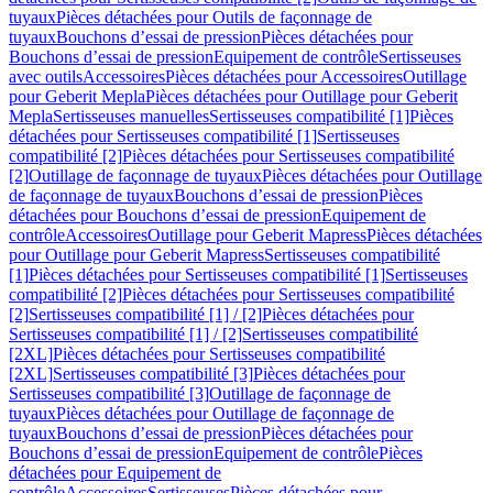
tuyaux
Pièces détachées pour Outils de façonnage de
tuyaux
Bouchons d’essai de pression
Pièces détachées pour
Bouchons d’essai de pression
Equipement de contrôle
Sertisseuses
avec outils
Accessoires
Pièces détachées pour Accessoires
Outillage
pour Geberit Mepla
Pièces détachées pour Outillage pour Geberit
Mepla
Sertisseuses manuelles
Sertisseuses compatibilité [1]
Pièces
détachées pour Sertisseuses compatibilité [1]
Sertisseuses
compatibilité [2]
Pièces détachées pour Sertisseuses compatibilité
[2]
Outillage de façonnage de tuyaux
Pièces détachées pour Outillage
de façonnage de tuyaux
Bouchons d’essai de pression
Pièces
détachées pour Bouchons d’essai de pression
Equipement de
contrôle
Accessoires
Outillage pour Geberit Mapress
Pièces détachées
pour Outillage pour Geberit Mapress
Sertisseuses compatibilité
[1]
Pièces détachées pour Sertisseuses compatibilité [1]
Sertisseuses
compatibilité [2]
Pièces détachées pour Sertisseuses compatibilité
[2]
Sertisseuses compatibilité [1] / [2]
Pièces détachées pour
Sertisseuses compatibilité [1] / [2]
Sertisseuses compatibilité
[2XL]
Pièces détachées pour Sertisseuses compatibilité
[2XL]
Sertisseuses compatibilité [3]
Pièces détachées pour
Sertisseuses compatibilité [3]
Outillage de façonnage de
tuyaux
Pièces détachées pour Outillage de façonnage de
tuyaux
Bouchons d’essai de pression
Pièces détachées pour
Bouchons d’essai de pression
Equipement de contrôle
Pièces
détachées pour Equipement de
contrôle
Accessoires
Sertisseuses
Pièces détachées pour