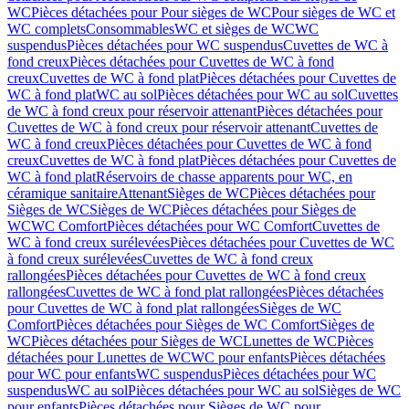
WC
Pièces détachées pour Pour sièges de WC
Pour sièges de WC et
WC complets
Consommables
WC et sièges de WC
WC
suspendus
Pièces détachées pour WC suspendus
Cuvettes de WC à
fond creux
Pièces détachées pour Cuvettes de WC à fond
creux
Cuvettes de WC à fond plat
Pièces détachées pour Cuvettes de
WC à fond plat
WC au sol
Pièces détachées pour WC au sol
Cuvettes
de WC à fond creux pour réservoir attenant
Pièces détachées pour
Cuvettes de WC à fond creux pour réservoir attenant
Cuvettes de
WC à fond creux
Pièces détachées pour Cuvettes de WC à fond
creux
Cuvettes de WC à fond plat
Pièces détachées pour Cuvettes de
WC à fond plat
Réservoirs de chasse apparents pour WC, en
céramique sanitaire
Attenant
Sièges de WC
Pièces détachées pour
Sièges de WC
Sièges de WC
Pièces détachées pour Sièges de
WC
WC Comfort
Pièces détachées pour WC Comfort
Cuvettes de
WC à fond creux surélevées
Pièces détachées pour Cuvettes de WC
à fond creux surélevées
Cuvettes de WC à fond creux
rallongées
Pièces détachées pour Cuvettes de WC à fond creux
rallongées
Cuvettes de WC à fond plat rallongées
Pièces détachées
pour Cuvettes de WC à fond plat rallongées
Sièges de WC
Comfort
Pièces détachées pour Sièges de WC Comfort
Sièges de
WC
Pièces détachées pour Sièges de WC
Lunettes de WC
Pièces
détachées pour Lunettes de WC
WC pour enfants
Pièces détachées
pour WC pour enfants
WC suspendus
Pièces détachées pour WC
suspendus
WC au sol
Pièces détachées pour WC au sol
Sièges de WC
pour enfants
Pièces détachées pour Sièges de WC pour