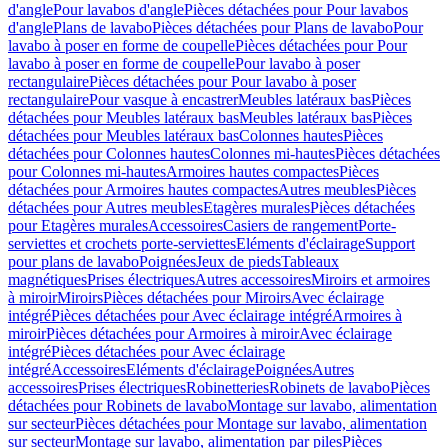
d'angle
Pour lavabos d'angle
Pièces détachées pour Pour lavabos
d'angle
Plans de lavabo
Pièces détachées pour Plans de lavabo
Pour
lavabo à poser en forme de coupelle
Pièces détachées pour Pour
lavabo à poser en forme de coupelle
Pour lavabo à poser
rectangulaire
Pièces détachées pour Pour lavabo à poser
rectangulaire
Pour vasque à encastrer
Meubles latéraux bas
Pièces
détachées pour Meubles latéraux bas
Meubles latéraux bas
Pièces
détachées pour Meubles latéraux bas
Colonnes hautes
Pièces
détachées pour Colonnes hautes
Colonnes mi-hautes
Pièces détachées
pour Colonnes mi-hautes
Armoires hautes compactes
Pièces
détachées pour Armoires hautes compactes
Autres meubles
Pièces
détachées pour Autres meubles
Etagères murales
Pièces détachées
pour Etagères murales
Accessoires
Casiers de rangement
Porte-
serviettes et crochets porte-serviettes
Eléments d'éclairage
Support
pour plans de lavabo
Poignées
Jeux de pieds
Tableaux
magnétiques
Prises électriques
Autres accessoires
Miroirs et armoires
à miroir
Miroirs
Pièces détachées pour Miroirs
Avec éclairage
intégré
Pièces détachées pour Avec éclairage intégré
Armoires à
miroir
Pièces détachées pour Armoires à miroir
Avec éclairage
intégré
Pièces détachées pour Avec éclairage
intégré
Accessoires
Eléments d'éclairage
Poignées
Autres
accessoires
Prises électriques
Robinetteries
Robinets de lavabo
Pièces
détachées pour Robinets de lavabo
Montage sur lavabo, alimentation
sur secteur
Pièces détachées pour Montage sur lavabo, alimentation
sur secteur
Montage sur lavabo, alimentation par piles
Pièces