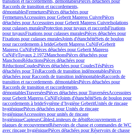
transition et raccordements, démontables
Pièces détachées pour
Raccords de transition et raccordements,
démontables
Fermetures
Pièces détachées pour
Fermetures
Accessoires pour Geberit Mapress Cuivre
Pièces
détachées pour Accessoires pour Geberit Mapress Cuivre
Isolations
pour culasses murales
Protection pour tuyaux et raccords
Fixations
pour tuyaux
Fixations pour culasses murales
Pièces détachées pour
Fixations pour culasses murales
Joints d'étanchéité
Sets de boulon
pour raccordements à bride
Geberit Mapress CuNiFe
Geberit
Mapress CuNiFe
Pièces détachées pour Geberit Mapress
CuNiFe
Tuyaux 2.1972
Manchons
Pièces détachées pour
Manchons
Réductions
Pièces détachées pour
Réductions
Coudes
Pièces détachées pour Coudes
Tés
Pièces
détachées pour Tés
Raccords de transition indémontables
Pièces
détachées pour Raccords de transition indémontables
Raccords de
transition et raccordements, démontables
Pièces détachées pour
Raccords de transition et raccordements,
démontables
Traversées
Pièces détachées pour Traversées
Accessoires
pour Geberit Mapress CuNiFe
Joints d'étanchéité
Sets de boulon pour
raccordements à bride
Système d’hygiène Geberit
Unités de rinçage
hygiénique
Pièces détachées pour Unités de rinçage
hygiénique
Accessoires pour unités de rinçage
hygiénique
Capteurs
Câbles
Limiteurs de débit
Recouvrements et
plaques de recouvrement
Réservoirs de chasse et commandes de WC
avec rinçage hygiénique
Pièces détachées pour Réservoirs de chasse