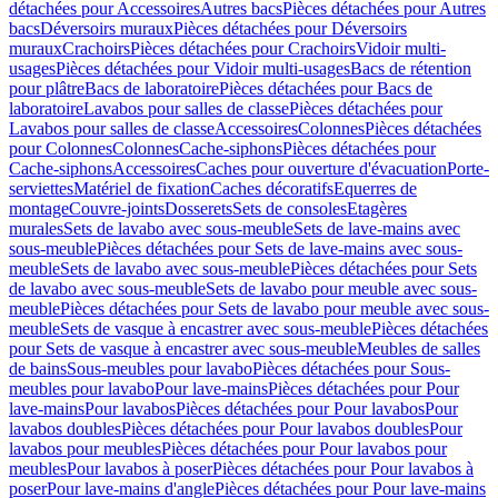
détachées pour Accessoires
Autres bacs
Pièces détachées pour Autres
bacs
Déversoirs muraux
Pièces détachées pour Déversoirs
muraux
Crachoirs
Pièces détachées pour Crachoirs
Vidoir multi-
usages
Pièces détachées pour Vidoir multi-usages
Bacs de rétention
pour plâtre
Bacs de laboratoire
Pièces détachées pour Bacs de
laboratoire
Lavabos pour salles de classe
Pièces détachées pour
Lavabos pour salles de classe
Accessoires
Colonnes
Pièces détachées
pour Colonnes
Colonnes
Cache-siphons
Pièces détachées pour
Cache-siphons
Accessoires
Caches pour ouverture d'évacuation
Porte-
serviettes
Matériel de fixation
Caches décoratifs
Equerres de
montage
Couvre-joints
Dosserets
Sets de consoles
Etagères
murales
Sets de lavabo avec sous-meuble
Sets de lave-mains avec
sous-meuble
Pièces détachées pour Sets de lave-mains avec sous-
meuble
Sets de lavabo avec sous-meuble
Pièces détachées pour Sets
de lavabo avec sous-meuble
Sets de lavabo pour meuble avec sous-
meuble
Pièces détachées pour Sets de lavabo pour meuble avec sous-
meuble
Sets de vasque à encastrer avec sous-meuble
Pièces détachées
pour Sets de vasque à encastrer avec sous-meuble
Meubles de salles
de bains
Sous-meubles pour lavabo
Pièces détachées pour Sous-
meubles pour lavabo
Pour lave-mains
Pièces détachées pour Pour
lave-mains
Pour lavabos
Pièces détachées pour Pour lavabos
Pour
lavabos doubles
Pièces détachées pour Pour lavabos doubles
Pour
lavabos pour meubles
Pièces détachées pour Pour lavabos pour
meubles
Pour lavabos à poser
Pièces détachées pour Pour lavabos à
poser
Pour lave-mains d'angle
Pièces détachées pour Pour lave-mains