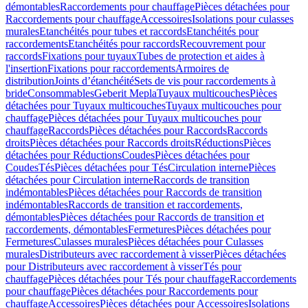
démontables
Raccordements pour chauffage
Pièces détachées pour
Raccordements pour chauffage
Accessoires
Isolations pour culasses
murales
Etanchéités pour tubes et raccords
Etanchéités pour
raccordements
Etanchéités pour raccords
Recouvrement pour
raccords
Fixations pour tuyaux
Tubes de protection et aides à
l'insertion
Fixations pour raccordements
Armoires de
distribution
Joints d’étanchéité
Sets de vis pour raccordements à
bride
Consommables
Geberit Mepla
Tuyaux multicouches
Pièces
détachées pour Tuyaux multicouches
Tuyaux multicouches pour
chauffage
Pièces détachées pour Tuyaux multicouches pour
chauffage
Raccords
Pièces détachées pour Raccords
Raccords
droits
Pièces détachées pour Raccords droits
Réductions
Pièces
détachées pour Réductions
Coudes
Pièces détachées pour
Coudes
Tés
Pièces détachées pour Tés
Circulation interne
Pièces
détachées pour Circulation interne
Raccords de transition
indémontables
Pièces détachées pour Raccords de transition
indémontables
Raccords de transition et raccordements,
démontables
Pièces détachées pour Raccords de transition et
raccordements, démontables
Fermetures
Pièces détachées pour
Fermetures
Culasses murales
Pièces détachées pour Culasses
murales
Distributeurs avec raccordement à visser
Pièces détachées
pour Distributeurs avec raccordement à visser
Tés pour
chauffage
Pièces détachées pour Tés pour chauffage
Raccordements
pour chauffage
Pièces détachées pour Raccordements pour
chauffage
Accessoires
Pièces détachées pour Accessoires
Isolations