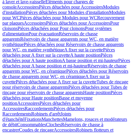
à laver et lave-vaisselle
Eléments pour charges de
console
Accessoires
Pièces détachées pour Accessoires
Modules
d'installation
Pièces détachées pour Modules d'installation
Modules
pour WC
Pièces détachées pour Modules pour WC
Recouvrement
par plaques
Accessoires
Pièces détachées pour Accessoires
Pour
cloisons
Pièces détachées pour Pour cloisons
Pour systèmes
d'alimentation
Pour évacuation
Réservoirs de chasse
apparents
Réservoirs de chasse apparents pour WC, en matière
synthétique
Pièces détachées pour Réservoirs de chasse apparents
pour WC, en matière synthétique
A fixer sur la cuvette
Pièces
détachées pour A fixer sur la cuvette
A haute position
Pièces
détachées pour A haute position
A basse position et mi-hauteur
Pièces
détachées pour A basse position et mi-hauteur
Réservoirs de chasse
apparents pour WC, en céramique
Pièces détachées pour Réservoirs
de chasse apparents pour WC, en céramique
A fixer sur la
cuvette
Pièces détachées pour A fixer sur la cuvette
Tubes de rinçage
pour réservoirs de chasse apparents
Pièces détachées pour Tubes de
rinçage pour réservoirs de chasse apparents
Haute position
Pièces
détachées pour Haute position
Basse et moyenne
position
Accessoires
Pièces détachées pour
Accessoires
Raccordements
Pièces détachées pour
Raccordements
Robinets d'arrêt
Joints
d'étanchéité
Fixations
Manchettes
Mamelons, rosaces et modérateurs
de débit
Consommables
Cloches
Réservoirs de chasse à
encastrer
Coudes de rinçage
Accessoires
Robinets flotteurs et