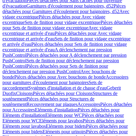
d'évacuation
Pièces détachées pour Sans caches pour ouverture
d'évacuation
Garnitures d'écoulement pour baignoires, d52
Pièces
détachées pour Garnitures d'écoulement pour baignoires, d52
Avec
vidage excentrique
Pièces détachées pour Avec vidage
excentrique
Sets de finition pour vidage excentrique
Pièces détachées
pour Sets de finition pour vidage excentrique
Avec vidage
excentrique et arrivée d'eau
Pièces détachées pour Avec vidage
excentrique et arrivée d'eau
Sets de finition pour vidage excentrique
et arrivée d'eau
Pièces détachées pour Sets de finition pour vidage
excentrique et arrivée d'eau
A déclenchement par pression
PushControl
Pièces détachées pour A déclenchement par pression
PushControl
Sets de finition pour déclenchement par pression
PushControl
Pièces détachées pour Sets de finition pour
déclenchement par pression PushControl
Avec bouchons de
bonde
Pièces détachées pour Avec bouchons de bonde
Accessoires
pour garnitures d'écoulement pour baignoires
Sets de
raccordement
Systèmes d'installation et de chasse d'eau
Geberit
Duofix
Cloisons
Pièces détachées pour Cloisons
Structures de
soutènement
Pièces détachées pour Structures de
soutènement
Recouvrement par plaques
Accessoires
Pièces détachées
pour Accessoires
Eléments d'installation
Pièces détachées pour
Eléments d'installation
Eléments pour WC
Pièces détachées pour
Eléments pour WC
Eléments pour lavabos
Pièces détachées pour
Eléments pour lavabos
Eléments pour bidets
Pièces détachées pour
Eléments pour bidets
Eléments pour urinoirs
Pièces détachées pour