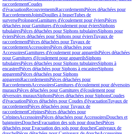
raccordement
Coudes
d'évacuation
Recouvrements
Raccordements
Pièces détachées pour
Raccordements
Joints
Douilles à braser
Tubes de
surverse
Prolonges
Garnitures d'écoulement pour éviers
Pièces
détachées pour Garnitures d'écoulement pour éviers
Siphons
tubulaires
Pièces détachées pour Siphons tubulaires
Siphons pour
éviers
Pièces détachées pour Siphons pour éviers
Tuyaux de
raccordement
Pièces détachées pour Tuyaux de
raccordement
Accessoires
Pièces détachées pour
Accessoires
Garnitures d'écoulement pour appareils
Pièces détachées
pour Garnitures d'écoulement pour appareils
Siphons
tubulaires
Pièces détachées pour Siphons tubulaires
Siphons à
encastrer
Pièces détachées pour Siphons à encastrer
Siphons
apparents
Pièces détachées pour Siphons
apparents
Raccordements
Pièces détachées pour
Raccordements
Accessoires
Garnitures d'écoulement pour déversoirs
muraux
Pièces détachées pour Garnitures d'écoulement pour
déversoirs muraux
Siphons
Pièces détachées pour Siphons
Coudes
d'évacuation
Pièces détachées pour Coudes d'évacuation
Tuyaux de
raccordement
Pièces détachées pour Tuyaux de
raccordement
Crépines
Pièces détachées pour
Crépines
Accessoires
Pièces détachées pour Accessoires
Douches et
baignoires
Douches
Evacuation des sols pour douches
Pièces
détachées pour Evacuation des sols pour douches
Caniveaux de
douche
Pièces détachées pour Caniveaux de douche
Accessoires