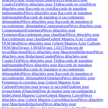
Coudes
Tés
Pièces détachées pour Tés
Raccords en croix
Pièces
détachées pour Raccords en croix
Raccords de transition
indémontables
Pièces détachées pour Raccords de transition
indémontables
Raccords de transition et raccordements,
démontables
Pièces détachées pour Raccords de transition et
raccordements, démontables
Compensateurs
Pièces détachées pour
Compensateurs
Fermetures
Pièces détachées pour
Fermetures
Raccordements pour chauffage
Pièces détachées pour
Raccordements pour chauffage
Geberit Mapress Acier Carbone,
FKM bleu
Pièces détachées pour Geberit Mapress Acier Carbone,
FKM bleu
Tuyaux 1.0034
Tuyaux 1.0215
Tronçons de
tuyau
Manchons
Pièces détachées pour Manchons
Réductions
Pièces
détachées pour Réductions
Coudes
Pièces détachées pour
Coudes
Tés
Pièces détachées pour Tés
Raccords de transition
indémontables
Pièces détachées pour Raccords de transition
indémontables
Raccords de transition et raccordements,
démontables
Pièces détachées pour Raccords de transition et
raccordements, démontables
Fermetures
Pièces détachées pour
Fermetures
Accessoires pour Geberit Mapress Acier
Carbone
Protection pour tuyaux et raccords
Fixations pour
tuyaux
Joints d'étanchéité
Sets de boulon pour raccordements à
bride
Geberit Mapress Cuivre
Geberit Mapress Cuivre
Pièces
détachées pour Geberit Mapress Cuivre
Manchons
Pièces détachées
pour Manchons
Réductions
Pièces détachées pour