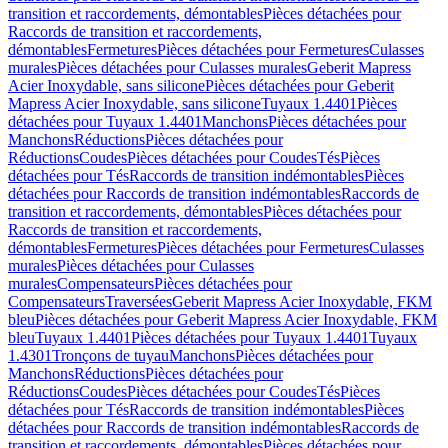
transition et raccordements, démontables
Pièces détachées pour
Raccords de transition et raccordements,
démontables
Fermetures
Pièces détachées pour Fermetures
Culasses
murales
Pièces détachées pour Culasses murales
Geberit Mapress
Acier Inoxydable, sans silicone
Pièces détachées pour Geberit
Mapress Acier Inoxydable, sans silicone
Tuyaux 1.4401
Pièces
détachées pour Tuyaux 1.4401
Manchons
Pièces détachées pour
Manchons
Réductions
Pièces détachées pour
Réductions
Coudes
Pièces détachées pour Coudes
Tés
Pièces
détachées pour Tés
Raccords de transition indémontables
Pièces
détachées pour Raccords de transition indémontables
Raccords de
transition et raccordements, démontables
Pièces détachées pour
Raccords de transition et raccordements,
démontables
Fermetures
Pièces détachées pour Fermetures
Culasses
murales
Pièces détachées pour Culasses
murales
Compensateurs
Pièces détachées pour
Compensateurs
Traversées
Geberit Mapress Acier Inoxydable, FKM
bleu
Pièces détachées pour Geberit Mapress Acier Inoxydable, FKM
bleu
Tuyaux 1.4401
Pièces détachées pour Tuyaux 1.4401
Tuyaux
1.4301
Tronçons de tuyau
Manchons
Pièces détachées pour
Manchons
Réductions
Pièces détachées pour
Réductions
Coudes
Pièces détachées pour Coudes
Tés
Pièces
détachées pour Tés
Raccords de transition indémontables
Pièces
détachées pour Raccords de transition indémontables
Raccords de
transition et raccordements, démontables
Pièces détachées pour