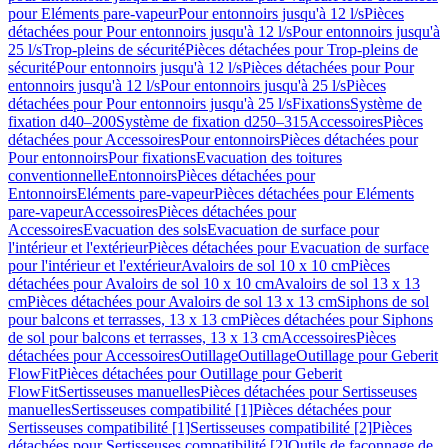
pour Eléments pare-vapeur
Pour entonnoirs jusqu'à 12 l/s
Pièces
détachées pour Pour entonnoirs jusqu'à 12 l/s
Pour entonnoirs jusqu'à
25 l/s
Trop-pleins de sécurité
Pièces détachées pour Trop-pleins de
sécurité
Pour entonnoirs jusqu'à 12 l/s
Pièces détachées pour Pour
entonnoirs jusqu'à 12 l/s
Pour entonnoirs jusqu'à 25 l/s
Pièces
détachées pour Pour entonnoirs jusqu'à 25 l/s
Fixations
Système de
fixation d40–200
Système de fixation d250–315
Accessoires
Pièces
détachées pour Accessoires
Pour entonnoirs
Pièces détachées pour
Pour entonnoirs
Pour fixations
Evacuation des toitures
conventionnelle
Entonnoirs
Pièces détachées pour
Entonnoirs
Eléments pare-vapeur
Pièces détachées pour Eléments
pare-vapeur
Accessoires
Pièces détachées pour
Accessoires
Evacuation des sols
Evacuation de surface pour
l'intérieur et l'extérieur
Pièces détachées pour Evacuation de surface
pour l'intérieur et l'extérieur
Avaloirs de sol 10 x 10 cm
Pièces
détachées pour Avaloirs de sol 10 x 10 cm
Avaloirs de sol 13 x 13
cm
Pièces détachées pour Avaloirs de sol 13 x 13 cm
Siphons de sol
pour balcons et terrasses, 13 x 13 cm
Pièces détachées pour Siphons
de sol pour balcons et terrasses, 13 x 13 cm
Accessoires
Pièces
détachées pour Accessoires
Outillage
Outillage
Outillage pour Geberit
FlowFit
Pièces détachées pour Outillage pour Geberit
FlowFit
Sertisseuses manuelles
Pièces détachées pour Sertisseuses
manuelles
Sertisseuses compatibilité [1]
Pièces détachées pour
Sertisseuses compatibilité [1]
Sertisseuses compatibilité [2]
Pièces
détachées pour Sertisseuses compatibilité [2]
Outils de façonnage de