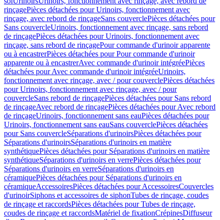
sol
Urinoirs
Urinoirs, fonctionnement avec rinçage, avec rebord de
rinçage
Pièces détachées pour Urinoirs, fonctionnement avec
rinçage, avec rebord de rinçage
Sans couvercle
Pièces détachées pour
Sans couvercle
Urinoirs, fonctionnement avec rinçage, sans rebord
de rinçage
Pièces détachées pour Urinoirs, fonctionnement avec
rinçage, sans rebord de rinçage
Pour commande d'urinoir apparente
ou à encastrer
Pièces détachées pour Pour commande d'urinoir
apparente ou à encastrer
Avec commande d'urinoir intégrée
Pièces
détachées pour Avec commande d'urinoir intégrée
Urinoirs,
fonctionnement avec rinçage, avec / pour couvercle
Pièces détachées
pour Urinoirs, fonctionnement avec rinçage, avec / pour
couvercle
Sans rebord de rinçage
Pièces détachées pour Sans rebord
de rinçage
Avec rebord de rinçage
Pièces détachées pour Avec rebord
de rinçage
Urinoirs, fonctionnement sans eau
Pièces détachées pour
Urinoirs, fonctionnement sans eau
Sans couvercle
Pièces détachées
pour Sans couvercle
Séparations d'urinoirs
Pièces détachées pour
Séparations d'urinoirs
Séparations d'urinoirs en matière
synthétique
Pièces détachées pour Séparations d'urinoirs en matière
synthétique
Séparations d'urinoirs en verre
Pièces détachées pour
Séparations d'urinoirs en verre
Séparations d'urinoirs en
céramique
Pièces détachées pour Séparations d'urinoirs en
céramique
Accessoires
Pièces détachées pour Accessoires
Couvercles
d'urinoir
Siphons et accessoires de siphon
Tubes de rinçage, coudes
de rinçage et raccords
Pièces détachées pour Tubes de rinçage,
coudes de rinçage et raccords
Matériel de fixation
Crépines
Diffuseur