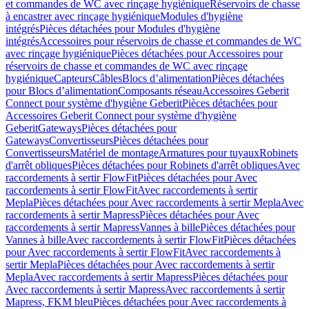
et commandes de WC avec rinçage hygiénique
Réservoirs de chasse
à encastrer avec rinçage hygiénique
Modules d'hygiène
intégrés
Pièces détachées pour Modules d'hygiène
intégrés
Accessoires pour réservoirs de chasse et commandes de WC
avec rinçage hygiénique
Pièces détachées pour Accessoires pour
réservoirs de chasse et commandes de WC avec rinçage
hygiénique
Capteurs
Câbles
Blocs d’alimentation
Pièces détachées
pour Blocs d’alimentation
Composants réseau
Accessoires Geberit
Connect pour système d'hygiène Geberit
Pièces détachées pour
Accessoires Geberit Connect pour système d'hygiène
Geberit
Gateways
Pièces détachées pour
Gateways
Convertisseurs
Pièces détachées pour
Convertisseurs
Matériel de montage
Armatures pour tuyaux
Robinets
d'arrêt obliques
Pièces détachées pour Robinets d'arrêt obliques
Avec
raccordements à sertir FlowFit
Pièces détachées pour Avec
raccordements à sertir FlowFit
Avec raccordements à sertir
Mepla
Pièces détachées pour Avec raccordements à sertir Mepla
Avec
raccordements à sertir Mapress
Pièces détachées pour Avec
raccordements à sertir Mapress
Vannes à bille
Pièces détachées pour
Vannes à bille
Avec raccordements à sertir FlowFit
Pièces détachées
pour Avec raccordements à sertir FlowFit
Avec raccordements à
sertir Mepla
Pièces détachées pour Avec raccordements à sertir
Mepla
Avec raccordements à sertir Mapress
Pièces détachées pour
Avec raccordements à sertir Mapress
Avec raccordements à sertir
Mapress, FKM bleu
Pièces détachées pour Avec raccordements à