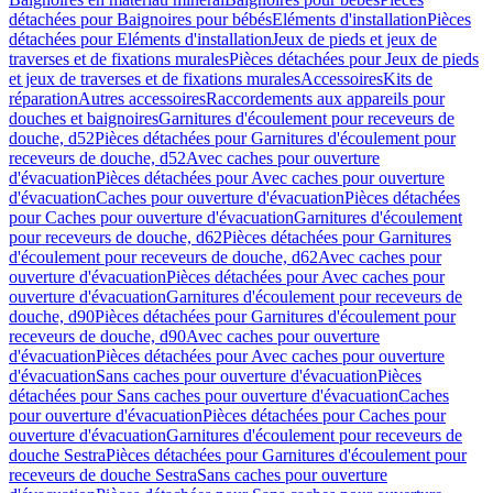
détachées pour Baignoires pour bébés
Eléments d'installation
Pièces
détachées pour Eléments d'installation
Jeux de pieds et jeux de
traverses et de fixations murales
Pièces détachées pour Jeux de pieds
et jeux de traverses et de fixations murales
Accessoires
Kits de
réparation
Autres accessoires
Raccordements aux appareils pour
douches et baignoires
Garnitures d'écoulement pour receveurs de
douche, d52
Pièces détachées pour Garnitures d'écoulement pour
receveurs de douche, d52
Avec caches pour ouverture
d'évacuation
Pièces détachées pour Avec caches pour ouverture
d'évacuation
Caches pour ouverture d'évacuation
Pièces détachées
pour Caches pour ouverture d'évacuation
Garnitures d'écoulement
pour receveurs de douche, d62
Pièces détachées pour Garnitures
d'écoulement pour receveurs de douche, d62
Avec caches pour
ouverture d'évacuation
Pièces détachées pour Avec caches pour
ouverture d'évacuation
Garnitures d'écoulement pour receveurs de
douche, d90
Pièces détachées pour Garnitures d'écoulement pour
receveurs de douche, d90
Avec caches pour ouverture
d'évacuation
Pièces détachées pour Avec caches pour ouverture
d'évacuation
Sans caches pour ouverture d'évacuation
Pièces
détachées pour Sans caches pour ouverture d'évacuation
Caches
pour ouverture d'évacuation
Pièces détachées pour Caches pour
ouverture d'évacuation
Garnitures d'écoulement pour receveurs de
douche Sestra
Pièces détachées pour Garnitures d'écoulement pour
receveurs de douche Sestra
Sans caches pour ouverture