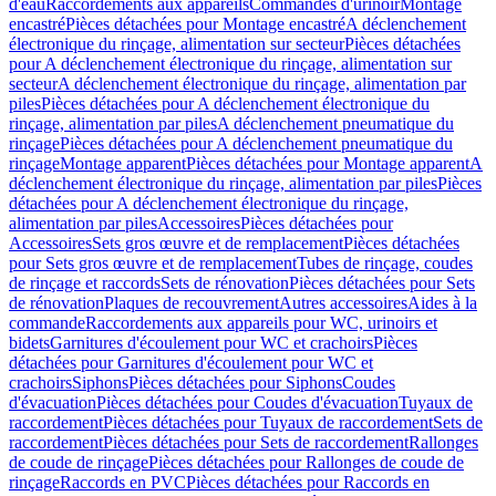
d'eau
Raccordements aux appareils
Commandes d'urinoir
Montage
encastré
Pièces détachées pour Montage encastré
A déclenchement
électronique du rinçage, alimentation sur secteur
Pièces détachées
pour A déclenchement électronique du rinçage, alimentation sur
secteur
A déclenchement électronique du rinçage, alimentation par
piles
Pièces détachées pour A déclenchement électronique du
rinçage, alimentation par piles
A déclenchement pneumatique du
rinçage
Pièces détachées pour A déclenchement pneumatique du
rinçage
Montage apparent
Pièces détachées pour Montage apparent
A
déclenchement électronique du rinçage, alimentation par piles
Pièces
détachées pour A déclenchement électronique du rinçage,
alimentation par piles
Accessoires
Pièces détachées pour
Accessoires
Sets gros œuvre et de remplacement
Pièces détachées
pour Sets gros œuvre et de remplacement
Tubes de rinçage, coudes
de rinçage et raccords
Sets de rénovation
Pièces détachées pour Sets
de rénovation
Plaques de recouvrement
Autres accessoires
Aides à la
commande
Raccordements aux appareils pour WC, urinoirs et
bidets
Garnitures d'écoulement pour WC et crachoirs
Pièces
détachées pour Garnitures d'écoulement pour WC et
crachoirs
Siphons
Pièces détachées pour Siphons
Coudes
d'évacuation
Pièces détachées pour Coudes d'évacuation
Tuyaux de
raccordement
Pièces détachées pour Tuyaux de raccordement
Sets de
raccordement
Pièces détachées pour Sets de raccordement
Rallonges
de coude de rinçage
Pièces détachées pour Rallonges de coude de
rinçage
Raccords en PVC
Pièces détachées pour Raccords en