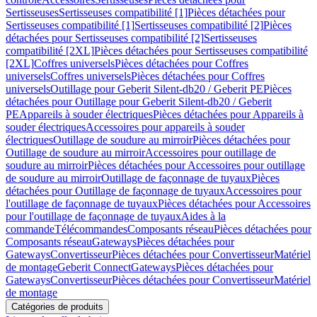
Sertisseuses
Sertisseuses compatibilité [1]
Pièces détachées pour
Sertisseuses compatibilité [1]
Sertisseuses compatibilité [2]
Pièces
détachées pour Sertisseuses compatibilité [2]
Sertisseuses
compatibilité [2XL]
Pièces détachées pour Sertisseuses compatibilité
[2XL]
Coffres universels
Pièces détachées pour Coffres
universels
Coffres universels
Pièces détachées pour Coffres
universels
Outillage pour Geberit Silent-db20 / Geberit PE
Pièces
détachées pour Outillage pour Geberit Silent-db20 / Geberit
PE
Appareils à souder électriques
Pièces détachées pour Appareils à
souder électriques
Accessoires pour appareils à souder
électriques
Outillage de soudure au mirroir
Pièces détachées pour
Outillage de soudure au mirroir
Accessoires pour outillage de
soudure au mirroir
Pièces détachées pour Accessoires pour outillage
de soudure au mirroir
Outillage de façonnage de tuyaux
Pièces
détachées pour Outillage de façonnage de tuyaux
Accessoires pour
l'outillage de façonnage de tuyaux
Pièces détachées pour Accessoires
pour l'outillage de façonnage de tuyaux
Aides à la
commande
Télécommandes
Composants réseau
Pièces détachées pour
Composants réseau
Gateways
Pièces détachées pour
Gateways
Convertisseur
Pièces détachées pour Convertisseur
Matériel
de montage
Geberit Connect
Gateways
Pièces détachées pour
Gateways
Convertisseur
Pièces détachées pour Convertisseur
Matériel
de montage
Catégories de produits