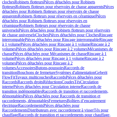
cloches
Robinets flotteurs
Pièces détachées pour Robinets
flotteurs
Robinets flotteurs pour réservoirs de chasse apparents
Pièces
détachées pour Robinets flotteurs pour réservoirs de chasse
apparents
Robinets flotteurs pour réservoirs en céramique
Pièces
détachées pour Robinets flotteurs pour réservoirs en
céramique
Robinets flotteurs pour réservoirs de chasse
universels
Pièces détachées pour Robinets flotteurs pour réservoirs
de chasse universels
Cloches
Pièces détachées pour Cloches
Rinçage
interrompable
Pièces détachées pour Rinçage interrompable
Rinçage
à 1 volume
Pièces détachées pour Rinçage à 1 volume
Rinçage à 2
volumes
Pièces détachées pour Rinçage à 2 volumes
Mécanismes de
chasse
Pièces détachées pour Mécanismes de chasse
Rinçage à 1
volume
Pièces détachées pour Rinçage à 1 volume
Rinçage à 2
volumes
Pièces détachées pour Rinçage à 2
volumes
Accessoires
Butons-poussoirs
Raccords de
transition
Bouchons de fermeture
Systèmes d'alimentation
Geberit
FlowFit
Tuyaux multicouches
Raccords
Pièces détachées pour
Raccords
Raccords droits
Réductions
Coudes
Tés
Circulation
interne
Pièces détachées pour Circulation interne
Raccords de
transition indémontables
Raccords de transition et raccordements,
démontables
Pièces détachées pour Raccords de transition et
raccordements, démontables
Fermetures
Boîtiers d’encastrement
électrique
Raccordements
Pièces détachées pour
Raccordements
Distributeurs avec raccordement à visser
Tés pour
chauffage
Raccords de transition et raccordements pour chauffage,