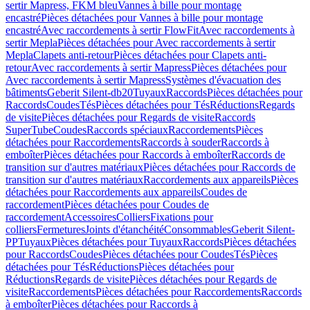
sertir Mapress, FKM bleu
Vannes à bille pour montage
encastré
Pièces détachées pour Vannes à bille pour montage
encastré
Avec raccordements à sertir FlowFit
Avec raccordements à
sertir Mepla
Pièces détachées pour Avec raccordements à sertir
Mepla
Clapets anti-retour
Pièces détachées pour Clapets anti-
retour
Avec raccordements à sertir Mapress
Pièces détachées pour
Avec raccordements à sertir Mapress
Systèmes d'évacuation des
bâtiments
Geberit Silent-db20
Tuyaux
Raccords
Pièces détachées pour
Raccords
Coudes
Tés
Pièces détachées pour Tés
Réductions
Regards
de visite
Pièces détachées pour Regards de visite
Raccords
SuperTube
Coudes
Raccords spéciaux
Raccordements
Pièces
détachées pour Raccordements
Raccords à souder
Raccords à
emboîter
Pièces détachées pour Raccords à emboîter
Raccords de
transition sur d'autres matériaux
Pièces détachées pour Raccords de
transition sur d'autres matériaux
Raccordements aux appareils
Pièces
détachées pour Raccordements aux appareils
Coudes de
raccordement
Pièces détachées pour Coudes de
raccordement
Accessoires
Colliers
Fixations pour
colliers
Fermetures
Joints d'étanchéité
Consommables
Geberit Silent-
PP
Tuyaux
Pièces détachées pour Tuyaux
Raccords
Pièces détachées
pour Raccords
Coudes
Pièces détachées pour Coudes
Tés
Pièces
détachées pour Tés
Réductions
Pièces détachées pour
Réductions
Regards de visite
Pièces détachées pour Regards de
visite
Raccordements
Pièces détachées pour Raccordements
Raccords
à emboîter
Pièces détachées pour Raccords à