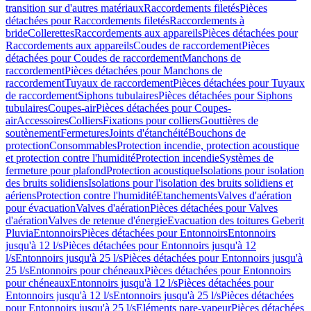
transition sur d'autres matériaux
Raccordements filetés
Pièces
détachées pour Raccordements filetés
Raccordements à
bride
Collerettes
Raccordements aux appareils
Pièces détachées pour
Raccordements aux appareils
Coudes de raccordement
Pièces
détachées pour Coudes de raccordement
Manchons de
raccordement
Pièces détachées pour Manchons de
raccordement
Tuyaux de raccordement
Pièces détachées pour Tuyaux
de raccordement
Siphons tubulaires
Pièces détachées pour Siphons
tubulaires
Coupes-air
Pièces détachées pour Coupes-
air
Accessoires
Colliers
Fixations pour colliers
Gouttières de
soutènement
Fermetures
Joints d'étanchéité
Bouchons de
protection
Consommables
Protection incendie, protection acoustique
et protection contre l'humidité
Protection incendie
Systèmes de
fermeture pour plafond
Protection acoustique
Isolations pour isolation
des bruits solidiens
Isolations pour l'isolation des bruits solidiens et
aériens
Protection contre l'humidité
Etanchements
Valves d'aération
pour évacuation
Valves d'aération
Pièces détachées pour Valves
d'aération
Valves de retenue d'énergie
Evacuation des toitures Geberit
Pluvia
Entonnoirs
Pièces détachées pour Entonnoirs
Entonnoirs
jusqu'à 12 l/s
Pièces détachées pour Entonnoirs jusqu'à 12
l/s
Entonnoirs jusqu'à 25 l/s
Pièces détachées pour Entonnoirs jusqu'à
25 l/s
Entonnoirs pour chéneaux
Pièces détachées pour Entonnoirs
pour chéneaux
Entonnoirs jusqu'à 12 l/s
Pièces détachées pour
Entonnoirs jusqu'à 12 l/s
Entonnoirs jusqu'à 25 l/s
Pièces détachées
pour Entonnoirs jusqu'à 25 l/s
Eléments pare-vapeur
Pièces détachées