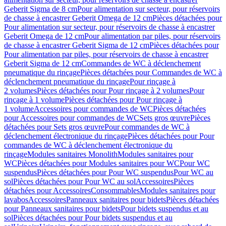
Geberit Sigma de 8 cm
Pour alimentation sur secteur, pour réservoirs
de chasse à encastrer Geberit Omega de 12 cm
Pièces détachées pour
Pour alimentation sur secteur, pour réservoirs de chasse à encastrer
Geberit Omega de 12 cm
Pour alimentation par piles, pour réservoirs
de chasse à encastrer Geberit Sigma de 12 cm
Pièces détachées pour
Pour alimentation par piles, pour réservoirs de chasse à encastrer
Geberit Sigma de 12 cm
Commandes de WC à déclenchement
pneumatique du rinçage
Pièces détachées pour Commandes de WC à
déclenchement pneumatique du rinçage
Pour rinçage à
2 volumes
Pièces détachées pour Pour rinçage à 2 volumes
Pour
rinçage à 1 volume
Pièces détachées pour Pour rinçage à
1 volume
Accessoires pour commandes de WC
Pièces détachées
pour Accessoires pour commandes de WC
Sets gros œuvre
Pièces
détachées pour Sets gros œuvre
Pour commandes de WC à
déclenchement électronique du rinçage
Pièces détachées pour Pour
commandes de WC à déclenchement électronique du
rinçage
Modules sanitaires Monolith
Modules sanitaires pour
WC
Pièces détachées pour Modules sanitaires pour WC
Pour WC
suspendus
Pièces détachées pour Pour WC suspendus
Pour WC au
sol
Pièces détachées pour Pour WC au sol
Accessoires
Pièces
détachées pour Accessoires
Consommables
Modules sanitaires pour
lavabos
Accessoires
Panneaux sanitaires pour bidets
Pièces détachées
pour Panneaux sanitaires pour bidets
Pour bidets suspendus et au
sol
Pièces détachées pour Pour bidets suspendus et au