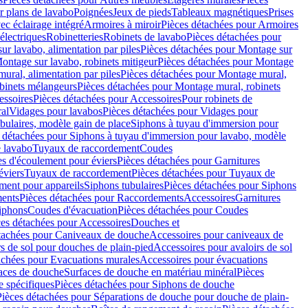
r plans de lavabo
Poignées
Jeux de pieds
Tableaux magnétiques
Prises
ec éclairage intégré
Armoires à miroir
Pièces détachées pour Armoires
 électriques
Robinetteries
Robinets de lavabo
Pièces détachées pour
ur lavabo, alimentation par piles
Pièces détachées pour Montage sur
ontage sur lavabo, robinets mitigeur
Pièces détachées pour Montage
ural, alimentation par piles
Pièces détachées pour Montage mural,
binets mélangeurs
Pièces détachées pour Montage mural, robinets
essoires
Pièces détachées pour Accessoires
Pour robinets de
ral
Vidages pour lavabos
Pièces détachées pour Vidages pour
bulaires, modèle gain de place
Siphons à tuyau d'immersion pour
 détachées pour Siphons à tuyau d'immersion pour lavabo, modèle
 lavabo
Tuyaux de raccordement
Coudes
es d'écoulement pour éviers
Pièces détachées pour Garnitures
éviers
Tuyaux de raccordement
Pièces détachées pour Tuyaux de
ment pour appareils
Siphons tubulaires
Pièces détachées pour Siphons
ents
Pièces détachées pour Raccordements
Accessoires
Garnitures
Siphons
Coudes d'évacuation
Pièces détachées pour Coudes
ces détachées pour Accessoires
Douches et
tachées pour Caniveaux de douche
Accessoires pour caniveaux de
s de sol pour douches de plain-pied
Accessoires pour avaloirs de sol
achées pour Evacuations murales
Accessoires pour évacuations
faces de douche
Surfaces de douche en matériau minéral
Pièces
 spécifiques
Pièces détachées pour Siphons de douche
Pièces détachées pour Séparations de douche pour douche de plain-