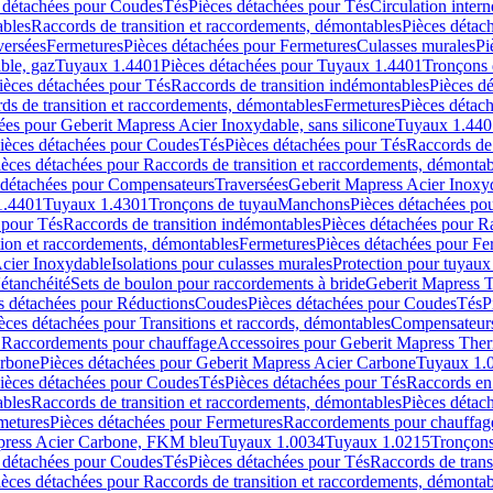
 détachées pour Coudes
Tés
Pièces détachées pour Tés
Circulation intern
ables
Raccords de transition et raccordements, démontables
Pièces détac
versées
Fermetures
Pièces détachées pour Fermetures
Culasses murales
Pi
ble, gaz
Tuyaux 1.4401
Pièces détachées pour Tuyaux 1.4401
Tronçons 
ièces détachées pour Tés
Raccords de transition indémontables
Pièces d
ds de transition et raccordements, démontables
Fermetures
Pièces détac
ées pour Geberit Mapress Acier Inoxydable, sans silicone
Tuyaux 1.440
ièces détachées pour Coudes
Tés
Pièces détachées pour Tés
Raccords de 
ièces détachées pour Raccords de transition et raccordements, démontab
 détachées pour Compensateurs
Traversées
Geberit Mapress Acier Inox
1.4401
Tuyaux 1.4301
Tronçons de tuyau
Manchons
Pièces détachées p
 pour Tés
Raccords de transition indémontables
Pièces détachées pour Ra
tion et raccordements, démontables
Fermetures
Pièces détachées pour Fe
Acier Inoxydable
Isolations pour culasses murales
Protection pour tuyaux
'étanchéité
Sets de boulon pour raccordements à bride
Geberit Mapress 
s détachées pour Réductions
Coudes
Pièces détachées pour Coudes
Tés
P
èces détachées pour Transitions et raccords, démontables
Compensateur
r Raccordements pour chauffage
Accessoires pour Geberit Mapress The
arbone
Pièces détachées pour Geberit Mapress Acier Carbone
Tuyaux 1.
ièces détachées pour Coudes
Tés
Pièces détachées pour Tés
Raccords en
ables
Raccords de transition et raccordements, démontables
Pièces détac
metures
Pièces détachées pour Fermetures
Raccordements pour chauffag
apress Acier Carbone, FKM bleu
Tuyaux 1.0034
Tuyaux 1.0215
Tronçons
 détachées pour Coudes
Tés
Pièces détachées pour Tés
Raccords de trans
ièces détachées pour Raccords de transition et raccordements, démontab