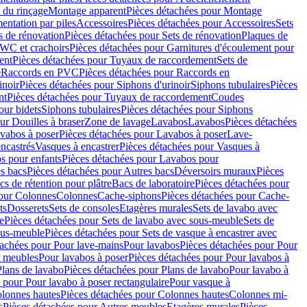
 du rinçage
Montage apparent
Pièces détachées pour Montage
entation par piles
Accessoires
Pièces détachées pour Accessoires
Sets
s de rénovation
Pièces détachées pour Sets de rénovation
Plaques de
 WC et crachoirs
Pièces détachées pour Garnitures d'écoulement pour
ent
Pièces détachées pour Tuyaux de raccordement
Sets de
e
Raccords en PVC
Pièces détachées pour Raccords en
inoir
Pièces détachées pour Siphons d'urinoir
Siphons tubulaires
Pièces
nt
Pièces détachées pour Tuyaux de raccordement
Coudes
our bidets
Siphons tubulaires
Pièces détachées pour Siphons
ur Douilles à braser
Zone de lavage
Lavabos
Lavabos
Pièces détachées
vabos à poser
Pièces détachées pour Lavabos à poser
Lave-
ncastrés
Vasques à encastrer
Pièces détachées pour Vasques à
s pour enfants
Pièces détachées pour Lavabos pour
s bacs
Pièces détachées pour Autres bacs
Déversoirs muraux
Pièces
cs de rétention pour plâtre
Bacs de laboratoire
Pièces détachées pour
pour Colonnes
Colonnes
Cache-siphons
Pièces détachées pour Cache-
ts
Dosserets
Sets de consoles
Etagères murales
Sets de lavabo avec
e
Pièces détachées pour Sets de lavabo avec sous-meuble
Sets de
ous-meuble
Pièces détachées pour Sets de vasque à encastrer avec
tachées pour Pour lave-mains
Pour lavabos
Pièces détachées pour Pour
r meubles
Pour lavabos à poser
Pièces détachées pour Pour lavabos à
Plans de lavabo
Pièces détachées pour Plans de lavabo
Pour lavabo à
 pour Pour lavabo à poser rectangulaire
Pour vasque à
lonnes hautes
Pièces détachées pour Colonnes hautes
Colonnes mi-
s
Pièces détachées pour Autres meubles
Etagères murales
Pièces