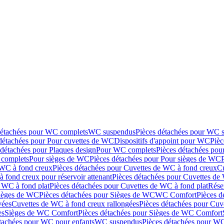
détachées pour WC complets
WC suspendus
Pièces détachées pour WC 
détachées pour Pour cuvettes de WC
Dispositifs d'appoint pour WC
Pièc
 détachées pour Plaques design
Pour WC complets
Pièces détachées po
complets
Pour sièges de WC
Pièces détachées pour Pour sièges de WC
 WC à fond creux
Pièces détachées pour Cuvettes de WC à fond creux
Cu
 fond creux pour réservoir attenant
Pièces détachées pour Cuvettes de 
 WC à fond plat
Pièces détachées pour Cuvettes de WC à fond plat
Rése
ièges de WC
Pièces détachées pour Sièges de WC
WC Comfort
Pièces 
vées
Cuvettes de WC à fond creux rallongées
Pièces détachées pour Cuv
es
Sièges de WC Comfort
Pièces détachées pour Sièges de WC Comfort
tachées pour WC pour enfants
WC suspendus
Pièces détachées pour W