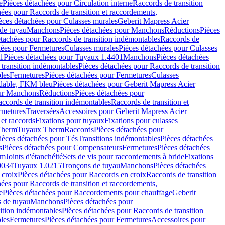
e
Pièces détachées pour Circulation interne
Raccords de transition
hées pour Raccords de transition et raccordements,
èces détachées pour Culasses murales
Geberit Mapress Acier
de tuyau
Manchons
Pièces détachées pour Manchons
Réductions
Pièces
étachées pour Raccords de transition indémontables
Raccords de
hées pour Fermetures
Culasses murales
Pièces détachées pour Culasses
1
Pièces détachées pour Tuyaux 1.4401
Manchons
Pièces détachées
transition indémontables
Pièces détachées pour Raccords de transition
les
Fermetures
Pièces détachées pour Fermetures
Culasses
ydable, FKM bleu
Pièces détachées pour Geberit Mapress Acier
our Manchons
Réductions
Pièces détachées pour
ccords de transition indémontables
Raccords de transition et
rmetures
Traversées
Accessoires pour Geberit Mapress Acier
 et raccords
Fixations pour tuyaux
Fixations pour culasses
Therm
Tuyaux Therm
Raccords
Pièces détachées pour
ièces détachées pour Tés
Transitions indémontables
Pièces détachées
s
Pièces détachées pour Compensateurs
Fermetures
Pièces détachées
rm
Joints d'étanchéité
Sets de vis pour raccordements à bride
Fixations
0034
Tuyaux 1.0215
Tronçons de tuyau
Manchons
Pièces détachées
 croix
Pièces détachées pour Raccords en croix
Raccords de transition
hées pour Raccords de transition et raccordements,
e
Pièces détachées pour Raccordements pour chauffage
Geberit
 de tuyau
Manchons
Pièces détachées pour
ition indémontables
Pièces détachées pour Raccords de transition
les
Fermetures
Pièces détachées pour Fermetures
Accessoires pour