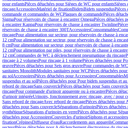
pour enfants
Pièces détachées pour Sièges de WC pour enfants
Sièges
rinçage
Accessoires
Matériel de fixation
Bidets
Bidets suspendus
Pièces 
commande et commandes de WC
Plaques de commande
Pièces détac
Sigma
Pour réservoirs de chasse à encastrer Omega
Pièces détachées p
à encastrer Kappa
Pour réservoirs de chasse à encastrer Twinline
Pièce
réservoirs de chasse à encastrer 300T
Accessoires
Consommables
Comm
rinçage
Pour alimentation sur secteur, pour réservoirs de chasse à enc
12 cm
Pour alimentation sur secteur, pour réservoirs de chasse à enca
8 cm
Pour alimentation sur secteur, pour réservoirs de chasse à encas
12 cm
Pour alimentation par piles, pour réservoirs de chasse à encast
12 cm
Commandes de WC à déclenchement pneumatique du rinçage
P
rinçage à 2 volumes
Pour rinçage à 1 volume
Pièces détachées pour Po
œuvre
Pièces détachées pour Sets gros œuvre
Pour commandes de WC à
sanitaires Monolith
Modules sanitaires pour WC
Pièces détachées pou
au sol
Accessoires
Pièces détachées pour Accessoires
Consommables
Mo
suspendus et au sol
Pièces détachées pour Pour bidets suspendus et au 
rebord de rinçage
Sans couvercle
Pièces détachées pour Sans couvercl
rinçage
Pour commande d'urinoir apparente ou à encastrer
Pièces déta
d'urinoir intégrée
Urinoirs, fonctionnement avec rinçage, avec / pour c
Sans rebord de rinçage
Avec rebord de rinçage
Pièces détachées pour 
détachées pour Sans couvercle
Séparations d'urinoirs
Pièces détachées 
synthétique
Séparations d'urinoirs en verre
Pièces détachées pour Sépara
détachées pour Accessoires
Couvercles d'urinoir
Siphons et accessoire
fixation
Crépines
Diffuseur d'eau
Raccordements aux appareils
Command
secteur
Pièces détachées pour A déclenchement électronique du rinçage