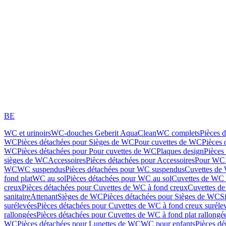
BE
WC et urinoirs
WC-douches Geberit AquaClean
WC complets
Pièces 
WC
Pièces détachées pour Sièges de WC
Pour cuvettes de WC
Pièces 
WC
Pièces détachées pour Pour cuvettes de WC
Plaques design
Pièces
sièges de WC
Accessoires
Pièces détachées pour Accessoires
Pour WC 
WC
WC suspendus
Pièces détachées pour WC suspendus
Cuvettes de
fond plat
WC au sol
Pièces détachées pour WC au sol
Cuvettes de WC à
creux
Pièces détachées pour Cuvettes de WC à fond creux
Cuvettes de
sanitaire
Attenant
Sièges de WC
Pièces détachées pour Sièges de WC
S
surélevées
Pièces détachées pour Cuvettes de WC à fond creux suréle
rallongées
Pièces détachées pour Cuvettes de WC à fond plat rallongé
WC
Pièces détachées pour Lunettes de WC
WC pour enfants
Pièces dé