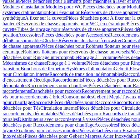
vaisselle
Pièces détachées pour Eléments pour machines à laver et lave
Modules d'installation
Modules pour WC
Pièces détachées pour Modu
systèmes d'alimentation
Pour évacuation
Réservoirs de chasse apparent
synthétique
A fixer sur la cuvette
Pièces détachées pour A fixer sur la c
hauteur
Réservoirs de chasse apparents pour WC, en céramique
Pièces
cuvette
Tubes de rinçage pour réservoirs de chasse apparents
Pièces dé
position
Accessoires
Pièces détachées pour Accessoires
Raccordements
débit
Consommables
Cloches
Réservoirs de chasse à encastrer
Coudes d
de chasse apparents
Pièces détachées pour Robinets flotteurs pour rése
céramique
Robinets flotteurs pour réservoirs de chasse universels
Pièce
détachées pour Rinçage interrompable
Rinçage à 1 volume
Pièces dét
Mécanismes de chasse
Rinçage à 1 volume
Pièces détachées pour Rin
transition
Bouchons de fermeture
Systèmes d'alimentation
Geberit Flow
pour Circulation interne
Raccords de transition indémontables
Raccords
d’encastrement électrique
Raccordements
Pièces détachées pour Racc
démontables
Raccordements pour chauffage
Pièces détachées pour Ra
raccordements
Etanchéités pour raccords
Recouvrement pour raccords
vis pour raccordements à bride
Consommables
Geberit Mepla
Tuyaux m
pour chauffage
Raccords
Pièces détachées pour Raccords
Raccords droi
détachées pour Tés
Circulation interne
Pièces détachées pour Circulati
raccordements, démontables
Pièces détachées pour Raccords de transi
murales
Distributeurs avec raccordement à visser
Pièces détachées pour
détachées pour Raccordements pour chauffage
Accessoires
Pièces dét
tuyaux
Fixations pour culasses murales
Pièces détachées pour Fixation
Inoxydable
Pièces détachées pour Geberit Mapress Acier Inoxydable
T