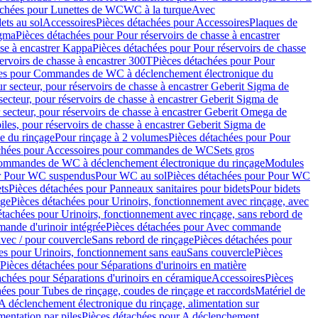
achées pour Lunettes de WC
WC à la turque
Avec
ets au sol
Accessoires
Pièces détachées pour Accessoires
Plaques de
igma
Pièces détachées pour Pour réservoirs de chasse à encastrer
sse à encastrer Kappa
Pièces détachées pour Pour réservoirs de chasse
ervoirs de chasse à encastrer 300T
Pièces détachées pour Pour
ées pour Commandes de WC à déclenchement électronique du
r secteur, pour réservoirs de chasse à encastrer Geberit Sigma de
secteur, pour réservoirs de chasse à encastrer Geberit Sigma de
 secteur, pour réservoirs de chasse à encastrer Geberit Omega de
iles, pour réservoirs de chasse à encastrer Geberit Sigma de
 du rinçage
Pour rinçage à 2 volumes
Pièces détachées pour Pour
achées pour Accessoires pour commandes de WC
Sets gros
commandes de WC à déclenchement électronique du rinçage
Modules
ur Pour WC suspendus
Pour WC au sol
Pièces détachées pour Pour WC
ts
Pièces détachées pour Panneaux sanitaires pour bidets
Pour bidets
age
Pièces détachées pour Urinoirs, fonctionnement avec rinçage, avec
étachées pour Urinoirs, fonctionnement avec rinçage, sans rebord de
nde d'urinoir intégrée
Pièces détachées pour Avec commande
avec / pour couvercle
Sans rebord de rinçage
Pièces détachées pour
es pour Urinoirs, fonctionnement sans eau
Sans couvercle
Pièces
Pièces détachées pour Séparations d'urinoirs en matière
achées pour Séparations d'urinoirs en céramique
Accessoires
Pièces
hées pour Tubes de rinçage, coudes de rinçage et raccords
Matériel de
A déclenchement électronique du rinçage, alimentation sur
mentation par piles
Pièces détachées pour A déclenchement