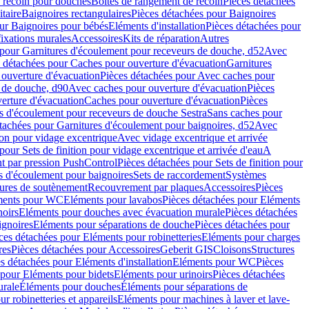
e recoin pour douches
Boîtes de rangement de recoin
Pièces détachées
taire
Baignoires rectangulaires
Pièces détachées pour Baignoires
ur Baignoires pour bébés
Eléments d'installation
Pièces détachées pour
fixations murales
Accessoires
Kits de réparation
Autres
 pour Garnitures d'écoulement pour receveurs de douche, d52
Avec
 détachées pour Caches pour ouverture d'évacuation
Garnitures
ouverture d'évacuation
Pièces détachées pour Avec caches pour
s de douche, d90
Avec caches pour ouverture d'évacuation
Pièces
erture d'évacuation
Caches pour ouverture d'évacuation
Pièces
s d'écoulement pour receveurs de douche Sestra
Sans caches pour
tachées pour Garnitures d'écoulement pour baignoires, d52
Avec
ion pour vidage excentrique
Avec vidage excentrique et arrivée
pour Sets de finition pour vidage excentrique et arrivée d'eau
A
nt par pression PushControl
Pièces détachées pour Sets de finition pour
s d'écoulement pour baignoires
Sets de raccordement
Systèmes
tures de soutènement
Recouvrement par plaques
Accessoires
Pièces
éments pour WC
Eléments pour lavabos
Pièces détachées pour Eléments
noirs
Eléments pour douches avec évacuation murale
Pièces détachées
ignoires
Eléments pour séparations de douche
Pièces détachées pour
ces détachées pour Eléments pour robinetteries
Eléments pour charges
res
Pièces détachées pour Accessoires
Geberit GIS
Cloisons
Structures
s détachées pour Eléments d'installation
Eléments pour WC
Pièces
 pour Eléments pour bidets
Eléments pour urinoirs
Pièces détachées
urale
Éléments pour douches
Éléments pour séparations de
r robinetteries et appareils
Eléments pour machines à laver et lave-