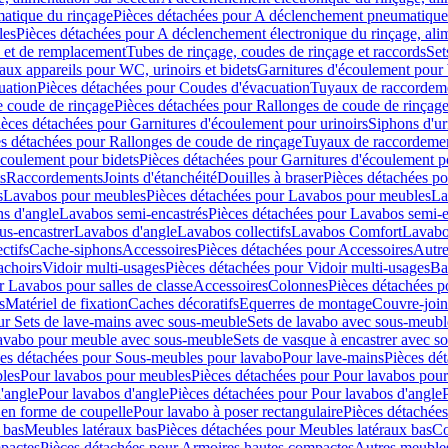
atique du rinçage
Pièces détachées pour A déclenchement pneumatique
les
Pièces détachées pour A déclenchement électronique du rinçage, alim
e et de remplacement
Tubes de rinçage, coudes de rinçage et raccords
Set
ux appareils pour WC, urinoirs et bidets
Garnitures d'écoulement pour
uation
Pièces détachées pour Coudes d'évacuation
Tuyaux de raccordem
e coude de rinçage
Pièces détachées pour Rallonges de coude de rinçag
ièces détachées pour Garnitures d'écoulement pour urinoirs
Siphons d'ur
s détachées pour Rallonges de coude de rinçage
Tuyaux de raccordeme
écoulement pour bidets
Pièces détachées pour Garnitures d'écoulement p
s
Raccordements
Joints d'étanchéité
Douilles à braser
Pièces détachées po
s
Lavabos pour meubles
Pièces détachées pour Lavabos pour meubles
La
s d'angle
Lavabos semi-encastrés
Pièces détachées pour Lavabos semi-e
us-encastrer
Lavabos d'angle
Lavabos collectifs
Lavabos Comfort
Lavabo
ctifs
Cache-siphons
Accessoires
Pièces détachées pour Accessoires
Autre
achoirs
Vidoir multi-usages
Pièces détachées pour Vidoir multi-usages
Ba
r Lavabos pour salles de classe
Accessoires
Colonnes
Pièces détachées 
s
Matériel de fixation
Caches décoratifs
Equerres de montage
Couvre-join
ur Sets de lave-mains avec sous-meuble
Sets de lavabo avec sous-meubl
 lavabo pour meuble avec sous-meuble
Sets de vasque à encastrer avec s
es détachées pour Sous-meubles pour lavabo
Pour lave-mains
Pièces dé
bles
Pour lavabos pour meubles
Pièces détachées pour Pour lavabos pou
'angle
Pour lavabos d'angle
Pièces détachées pour Pour lavabos d'angle
 en forme de coupelle
Pour lavabo à poser rectangulaire
Pièces détachées
 bas
Meubles latéraux bas
Pièces détachées pour Meubles latéraux bas
Co
pactes
Pièces détachées pour Armoires hautes compactes
Autres meuble