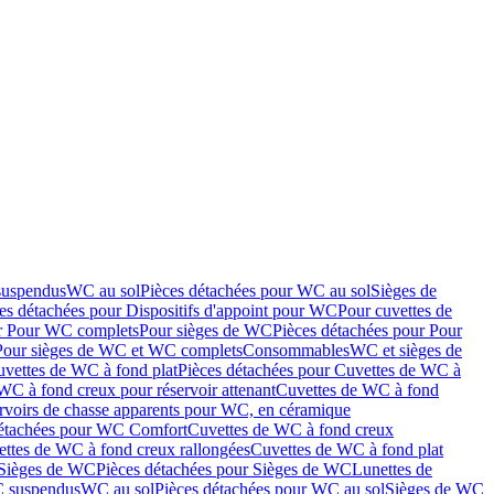
suspendus
WC au sol
Pièces détachées pour WC au sol
Sièges de
es détachées pour Dispositifs d'appoint pour WC
Pour cuvettes de
ur Pour WC complets
Pour sièges de WC
Pièces détachées pour Pour
Pour sièges de WC et WC complets
Consommables
WC et sièges de
vettes de WC à fond plat
Pièces détachées pour Cuvettes de WC à
WC à fond creux pour réservoir attenant
Cuvettes de WC à fond
rvoirs de chasse apparents pour WC, en céramique
détachées pour WC Comfort
Cuvettes de WC à fond creux
ettes de WC à fond creux rallongées
Cuvettes de WC à fond plat
Sièges de WC
Pièces détachées pour Sièges de WC
Lunettes de
C suspendus
WC au sol
Pièces détachées pour WC au sol
Sièges de WC