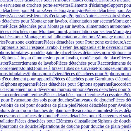
e-serviettes et crochets porte-serviettes
Eléments d'éclairage
Support pou
 détachées pour Miroirs
Avec éclairage intégré
Pièces détachées pour Av
tégré
Accessoires
Eléments d'éclairage
Poignées
Autres accessoires
Prises
s détachées pour Montage sur lavabo, alimentation sur secteur
Montage s
ome
Pièces détachées pour Montage sur lavabo, alimentation autonome
M
ièces détachées pour Montage mural, alimentation sur secteur
Montage m
étachées pour Montage mural, alimentation autonome
Montage mural, ro
ries
Pour zone extérieure
Pièces détachées pour Pour zone extérieure
Acc
ppareils pour l’espace lavabo, l’évier, les appareils et le déversoir mu
phons tubulaires, modèle gain de place
Pièces détachées pour Siphons tu
o
Siphons à tuyau d'immersion pour lavabo, modèle gain de place
Pièces
strer
Raccordements de lavabo
Pièces détachées pour Raccordements de
ccordements
Joints
Douilles à braser
Tubes de surverse
Prolonges
Garnitur
hons tubulaires
Siphons pour éviers
Pièces détachées pour Siphons pour 
s d'écoulement pour appareils
Pièces détachées pour Garnitures d'écoule
er
Siphons apparents
Pièces détachées pour Siphons apparents
Raccordem
es d'écoulement pour déversoirs muraux
Siphons
Pièces détachées pour 
e raccordement
Crépines
Pièces détachées pour Crépines
Accessoires
Piè
 pour Evacuation des sols pour douches
Caniveaux de douche
Pièces dé
valoirs de sol pour douches de plain-pied
Pièces détachées pour Avaloir
loirs de sol pour douches de plain-pied
Evacuations murales
Pièces dét
eceveurs et surfaces de douche
Pièces détachées pour Receveurs et sur
tallation
Pièces détachées pour Eléments d'installation
Siphons de douche
éparations de douche
Séparations de douche pour douche de plain-pied