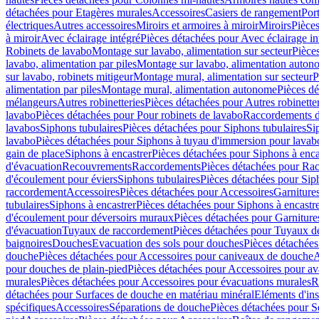
détachées pour Etagères murales
Accessoires
Casiers de rangement
Port
électriques
Autres accessoires
Miroirs et armoires à miroir
Miroirs
Pièces
à miroir
Avec éclairage intégré
Pièces détachées pour Avec éclairage in
Robinets de lavabo
Montage sur lavabo, alimentation sur secteur
Pièce
lavabo, alimentation par piles
Montage sur lavabo, alimentation auton
sur lavabo, robinets mitigeur
Montage mural, alimentation sur secteur
P
alimentation par piles
Montage mural, alimentation autonome
Pièces d
mélangeurs
Autres robinetteries
Pièces détachées pour Autres robinette
lavabo
Pièces détachées pour Pour robinets de lavabo
Raccordements d’a
lavabos
Siphons tubulaires
Pièces détachées pour Siphons tubulaires
Si
lavabo
Pièces détachées pour Siphons à tuyau d'immersion pour lavab
gain de place
Siphons à encastrer
Pièces détachées pour Siphons à enca
d'évacuation
Recouvrements
Raccordements
Pièces détachées pour Ra
d'écoulement pour éviers
Siphons tubulaires
Pièces détachées pour Sip
raccordement
Accessoires
Pièces détachées pour Accessoires
Garniture
tubulaires
Siphons à encastrer
Pièces détachées pour Siphons à encastr
d'écoulement pour déversoirs muraux
Pièces détachées pour Garnitur
d'évacuation
Tuyaux de raccordement
Pièces détachées pour Tuyaux d
baignoires
Douches
Evacuation des sols pour douches
Pièces détachées
douche
Pièces détachées pour Accessoires pour caniveaux de douche
A
pour douches de plain-pied
Pièces détachées pour Accessoires pour ava
murales
Pièces détachées pour Accessoires pour évacuations murales
R
détachées pour Surfaces de douche en matériau minéral
Eléments d'ins
spécifiques
Accessoires
Séparations de douche
Pièces détachées pour S