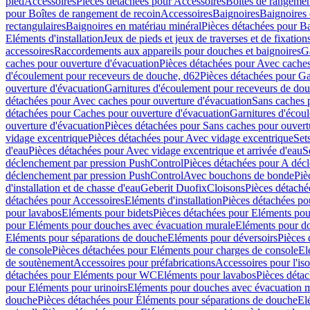
pied
Accessoires
Pièces détachées pour Accessoires
Boîtes de rangemen
pour Boîtes de rangement de recoin
Accessoires
Baignoires
Baignoires 
rectangulaires
Baignoires en matériau minéral
Pièces détachées pour Ba
Eléments d'installation
Jeux de pieds et jeux de traverses et de fixatio
accessoires
Raccordements aux appareils pour douches et baignoires
G
caches pour ouverture d'évacuation
Pièces détachées pour Avec caches
d'écoulement pour receveurs de douche, d62
Pièces détachées pour Ga
ouverture d'évacuation
Garnitures d'écoulement pour receveurs de do
détachées pour Avec caches pour ouverture d'évacuation
Sans caches 
détachées pour Caches pour ouverture d'évacuation
Garnitures d'écou
ouverture d'évacuation
Pièces détachées pour Sans caches pour ouvert
vidage excentrique
Pièces détachées pour Avec vidage excentrique
Set
d'eau
Pièces détachées pour Avec vidage excentrique et arrivée d'eau
S
déclenchement par pression PushControl
Pièces détachées pour A déc
déclenchement par pression PushControl
Avec bouchons de bonde
Piè
d'installation et de chasse d'eau
Geberit Duofix
Cloisons
Pièces détaché
détachées pour Accessoires
Eléments d'installation
Pièces détachées pou
pour lavabos
Eléments pour bidets
Pièces détachées pour Eléments pou
pour Eléments pour douches avec évacuation murale
Eléments pour do
Eléments pour séparations de douche
Eléments pour déversoirs
Pièces 
de console
Pièces détachées pour Eléments pour charges de console
El
de soutènement
Accessoires pour préfabrications
Accessoires pour l'is
détachées pour Eléments pour WC
Eléments pour lavabos
Pièces déta
pour Eléments pour urinoirs
Eléments pour douches avec évacuation 
douche
Pièces détachées pour Éléments pour séparations de douche
El