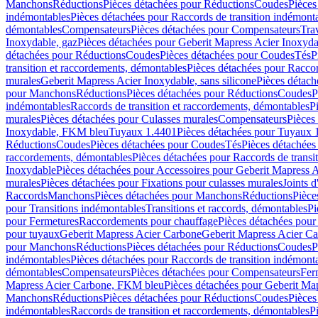
Manchons
Réductions
Pièces détachées pour Réductions
Coudes
Pièces
indémontables
Pièces détachées pour Raccords de transition indémont
démontables
Compensateurs
Pièces détachées pour Compensateurs
Tra
Inoxydable, gaz
Pièces détachées pour Geberit Mapress Acier Inoxyda
détachées pour Réductions
Coudes
Pièces détachées pour Coudes
Tés
P
transition et raccordements, démontables
Pièces détachées pour Raccor
murales
Geberit Mapress Acier Inoxydable, sans silicone
Pièces détach
pour Manchons
Réductions
Pièces détachées pour Réductions
Coudes
P
indémontables
Raccords de transition et raccordements, démontables
P
murales
Pièces détachées pour Culasses murales
Compensateurs
Pièces
Inoxydable, FKM bleu
Tuyaux 1.4401
Pièces détachées pour Tuyaux 
Réductions
Coudes
Pièces détachées pour Coudes
Tés
Pièces détachées
raccordements, démontables
Pièces détachées pour Raccords de transi
Inoxydable
Pièces détachées pour Accessoires pour Geberit Mapress 
murales
Pièces détachées pour Fixations pour culasses murales
Joints d
Raccords
Manchons
Pièces détachées pour Manchons
Réductions
Pièce
pour Transitions indémontables
Transitions et raccords, démontables
Pi
pour Fermetures
Raccordements pour chauffage
Pièces détachées pou
pour tuyaux
Geberit Mapress Acier Carbone
Geberit Mapress Acier C
pour Manchons
Réductions
Pièces détachées pour Réductions
Coudes
P
indémontables
Pièces détachées pour Raccords de transition indémont
démontables
Compensateurs
Pièces détachées pour Compensateurs
Fer
Mapress Acier Carbone, FKM bleu
Pièces détachées pour Geberit M
Manchons
Réductions
Pièces détachées pour Réductions
Coudes
Pièces
indémontables
Raccords de transition et raccordements, démontables
P