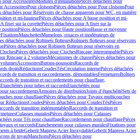
s pour Accessoires
Modules d'installation
Pièces détachées pour
ur Accessoires
Pour cloisons
Pièces détachées pour Pour cloisons
Pour
s détachées pour Réservoirs de chasse apparents pour WC, en matière
sition et mi-hauteur
Pièces détachées pour A basse position et mi-
e
A fixer sur la cuvette
Pièces détachées pour A fixer sur la
 position
Pièces détachées pour Haute position
Basse et moyenne
é
Fixations
Manchettes
Mamelons, rosaces et modérateurs de
es détachées pour Robinets flotteurs
Robinets flotteurs pour réservoirs
ue
Pièces détachées pour Robinets flotteurs pour réservoirs en
Cloches
Pièces détachées pour Cloches
Rinçage interrompable
Pièces
our Rinçage à 2 volumes
Mécanismes de chasse
Pièces détachées pour
2 volumes
Accessoires
Butons-poussoirs
Raccords de
rds droits
Réductions
Coudes
Tés
Circulation interne
Pièces détachées
cords de transition et raccordements, démontables
Fermetures
Boîtiers
ccords de transition et raccordements pour chauffage,
s
Etanchéités pour tubes et raccords
Etanchéités pour
 pour raccordements
Armoires de distribution
Joints d’étanchéité
Sets de
ouches pour chauffage
Pièces détachées pour Tuyaux multicouches
our Réductions
Coudes
Pièces détachées pour Coudes
Tés
Pièces
ccords de transition indémontables
Raccords de transition et
rmetures
Culasses murales
Pièces détachées pour Culasses
achées pour Tés pour chauffage
Raccordements pour chauffage
Pièces
tuyaux et raccords
Etanchements pour culasses murales
Fixations pour
ents à bride
Geberit Mapress Acier Inoxydable
Geberit Mapress Acier
çons de tuyau
Manchons
Pièces détachées pour