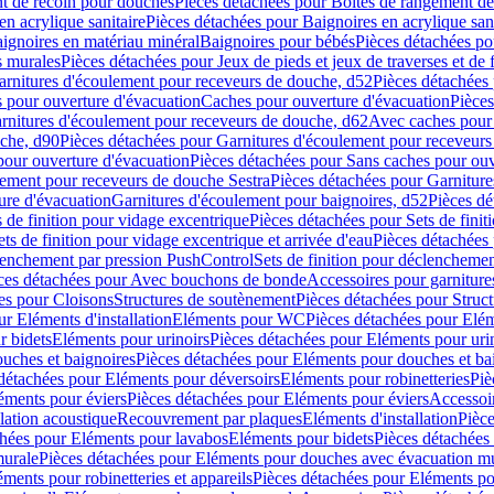
t de recoin pour douches
Pièces détachées pour Boîtes de rangement d
en acrylique sanitaire
Pièces détachées pour Baignoires en acrylique sani
ignoires en matériau minéral
Baignoires pour bébés
Pièces détachées po
ns murales
Pièces détachées pour Jeux de pieds et jeux de traverses et de 
arnitures d'écoulement pour receveurs de douche, d52
Pièces détachées
 pour ouverture d'évacuation
Caches pour ouverture d'évacuation
Pièces
rnitures d'écoulement pour receveurs de douche, d62
Avec caches pour 
uche, d90
Pièces détachées pour Garnitures d'écoulement pour receveur
pour ouverture d'évacuation
Pièces détachées pour Sans caches pour ouv
lement pour receveurs de douche Sestra
Pièces détachées pour Garniture
ure d'évacuation
Garnitures d'écoulement pour baignoires, d52
Pièces dé
s de finition pour vidage excentrique
Pièces détachées pour Sets de finit
ets de finition pour vidage excentrique et arrivée d'eau
Pièces détachées 
lenchement par pression PushControl
Sets de finition pour déclencheme
ces détachées pour Avec bouchons de bonde
Accessoires pour garniture
es pour Cloisons
Structures de soutènement
Pièces détachées pour Struc
r Eléments d'installation
Eléments pour WC
Pièces détachées pour El
r bidets
Eléments pour urinoirs
Pièces détachées pour Eléments pour uri
uches et baignoires
Pièces détachées pour Eléments pour douches et ba
détachées pour Eléments pour déversoirs
Eléments pour robinetteries
Piè
éments pour éviers
Pièces détachées pour Eléments pour éviers
Accessoi
olation acoustique
Recouvrement par plaques
Eléments d'installation
Pièce
chées pour Eléments pour lavabos
Eléments pour bidets
Pièces détachées
murale
Pièces détachées pour Eléments pour douches avec évacuation m
éments pour robinetteries et appareils
Pièces détachées pour Eléments pou