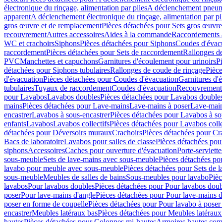
électronique du rinçage, alimentation par piles
A déclenchement pneum
apparent
A déclenchement électronique du rinçage, alimentation par pi
gros œuvre et de remplacement
Pièces détachées pour Sets gros œuvr
recouvrement
Autres accessoires
Aides à la commande
Raccordements a
WC et crachoirs
Siphons
Pièces détachées pour Siphons
Coudes d'évac
raccordement
Pièces détachées pour Sets de raccordement
Rallonges d
PVC
Manchettes et capuchons
Garnitures d'écoulement pour urinoirs
P
détachées pour Siphons tubulaires
Rallonges de coude de rinçage
Pièce
d'évacuation
Pièces détachées pour Coudes d'évacuation
Garnitures d'
tubulaires
Tuyaux de raccordement
Coudes d'évacuation
Recouvrement
pour Lavabos
Lavabos doubles
Pièces détachées pour Lavabos double
mains
Pièces détachées pour Lave-mains
Lave-mains à poser
Lave-main
encastrer
Lavabos à sous-encastrer
Pièces détachées pour Lavabos à so
enfants
Lavabos
Lavabos collectifs
Pièces détachées pour Lavabos colle
détachées pour Déversoirs muraux
Crachoirs
Pièces détachées pour Cr
Bacs de laboratoire
Lavabos pour salles de classe
Pièces détachées pou
siphons
Accessoires
Caches pour ouverture d'évacuation
Porte-serviette
sous-meuble
Sets de lave-mains avec sous-meuble
Pièces détachées po
lavabo pour meuble avec sous-meuble
Pièces détachées pour Sets de
sous-meuble
Meubles de salles de bains
Sous-meubles pour lavabo
Pièc
lavabos
Pour lavabos doubles
Pièces détachées pour Pour lavabos dou
poser
Pour lave-mains d'angle
Pièces détachées pour Pour lave-mains d
poser en forme de coupelle
Pièces détachées pour Pour lavabo à poser
encastrer
Meubles latéraux bas
Pièces détachées pour Meubles latéraux
hautes
Pièces détachées pour Colonnes mi-hautes
Armoires hautes com