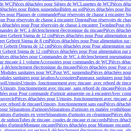
 de WC
Pièces détachées pour Sièges de WC
Lunettes de WC
Pièces dét
détachées pour Bidets suspendus
Bidets au sol
Pièces détachées pour Bid
hées pour Plaques de commande
Pour réservoirs de chasse à encastrer S
our Pour réservoirs de chasse à encastrer Omega
Pour réservoirs de cha
s détachées pour Pour réservoirs de chasse à encastrer Twinline
Pour rés
andes de WC à déclenchement électronique du rinçage
Pièces détach
astrer Geberit Sigma de 12 cm
Pièces détachées pour Pour alimentation su
strer Geberit Sigma de 8 cm
Pièces détachées pour Pour alimentation sur 
trer Geberit Omega de 12 cm
Pièces détachées pour Pour alimentation sur
rer Geberit Sigma de 12 cm
Pièces détachées pour Pour alimentation par p
ièces détachées pour Commandes de WC à déclenchement pneumatique
ur rinçage à 1 volume
Accessoires pour commandes de WC
Pièces dét
 déclenchement électronique du rinçage
Pièces détachées pour Pour 
r Modules sanitaires pour WC
Pour WC suspendus
Pièces détachées po
dules sanitaires pour lavabos
Accessoires
Panneaux sanitaires pour bide
sol
Urinoirs
Urinoirs, fonctionnement avec rinçage, avec rebord de rinç
e
Urinoirs, fonctionnement avec rinçage, sans rebord de rinçage
Pièces d
chées pour Pour commande d'urinoir apparente ou à encastrer
Avec comma
ouvercle
Pièces détachées pour Urinoirs, fonctionnement avec rinçage, 
Avec rebord de rinçage
Urinoirs, fonctionnement sans eau
Pièces détaché
pour Séparations d'urinoirs
Séparations d'urinoirs en matière synthétique
tions d'urinoirs en verre
Séparations d'urinoirs en céramique
Pièces dét
s de siphon
Tubes de rinçage, coudes de rinçage et raccords
Pièces détac
es d'urinoir
Montage encastré
Pièces détachées pour Montage encastré
, alimentation sur secteur
A déclenchement électronique du rinçage, ali