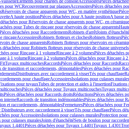
-vaisselle
Eléments pour charges de console
Accessoires
Pièces détachée
les pour WC
Recouvrement par plaques
Accessoires
Pièces détachées po
s
Réservoirs de chasse apparents pour WC, en matière synthétique
Pièce
uvette
A haute position
Pièces détachées pour A haute position
A basse po
 détachées pour Réservoirs de chasse apparents pour WC, en céramiqu
tachées pour Tubes de rinçage pour réservoirs de chasse apparents
Haute
Pièces détachées pour Raccordements
Robinets d'arrêt
Joints d'étanchéit
e rinçage
Accessoires
Robinets flotteurs et cloches
Robinets flotteurs
Pièc
rvoirs de chasse apparents
Robinets flotteurs pour réservoirs en céramiq
s détachées pour Robinets flotteurs pour réservoirs de chasse universels
achées pour Rinçage à 1 volume
Rinçage à 2 volumes
Pièces détachées p
çage à 1 volume
Rinçage à 2 volumes
Pièces détachées pour Rinçage à 
Fit
Tuyaux multicouches
Raccords
Pièces détachées pour Raccords
Racco
 de transition et raccordements, démontables
Pièces détachées pour Rac
ordements
Distributeurs avec raccordement à visser
Tés pour chauffage
Ra
ccordements pour chauffage
Accessoires
Isolations pour culasses murale
Fixations pour tuyaux
Tubes de protection et aides à l'insertion
Fixations
ulticouches
Pièces détachées pour Tuyaux multicouches
Tuyaux multic
ts
Pièces détachées pour Raccords droits
Réductions
Pièces détachées p
on interne
Raccords de transition indémontables
Pièces détachées pour Ra
tion et raccordements, démontables
Fermetures
Pièces détachées pour Fe
 Distributeurs avec raccordement à visser
Tés pour chauffage
Pièces dét
achées pour Accessoires
Isolations pour culasses murales
Protection pour 
s pour culasses murales
Joints d'étanchéité
Sets de boulon pour raccordem
uyaux 1.4401
Pièces détachées pour Tuyaux 1.4401
Tuyaux 1.4301
Tron