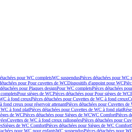
détachées pour WC complets
WC suspendus
Pièces détachées pour WC 
détachées pour Pour cuvettes de WC
Dispositifs d'appoint pour WC
Pièc
 détachées pour Plaques design
Pour WC complets
Pièces détachées po
complets
Pour sièges de WC
Pièces détachées pour Pour sièges de WC
 WC à fond creux
Pièces détachées pour Cuvettes de WC à fond creux
Cu
 fond creux pour réservoir attenant
Pièces détachées pour Cuvettes de 
 WC à fond plat
Pièces détachées pour Cuvettes de WC à fond plat
Rése
ièges de WC
Pièces détachées pour Sièges de WC
WC Comfort
Pièces 
vées
Cuvettes de WC à fond creux rallongées
Pièces détachées pour Cuv
es
Sièges de WC Comfort
Pièces détachées pour Sièges de WC Comfort
tachées pour WC pour enfants
WC suspendus
Pièces détachées pour W