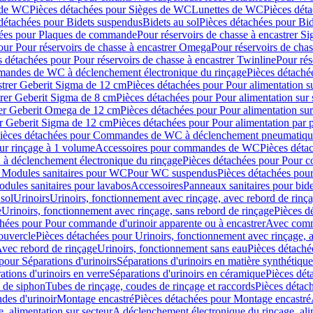
 de WC
Pièces détachées pour Sièges de WC
Lunettes de WC
Pièces dét
détachées pour Bidets suspendus
Bidets au sol
Pièces détachées pour Bid
hées pour Plaques de commande
Pour réservoirs de chasse à encastrer S
our Pour réservoirs de chasse à encastrer Omega
Pour réservoirs de cha
s détachées pour Pour réservoirs de chasse à encastrer Twinline
Pour rés
andes de WC à déclenchement électronique du rinçage
Pièces détach
astrer Geberit Sigma de 12 cm
Pièces détachées pour Pour alimentation su
strer Geberit Sigma de 8 cm
Pièces détachées pour Pour alimentation sur 
trer Geberit Omega de 12 cm
Pièces détachées pour Pour alimentation sur
rer Geberit Sigma de 12 cm
Pièces détachées pour Pour alimentation par p
ièces détachées pour Commandes de WC à déclenchement pneumatique
ur rinçage à 1 volume
Accessoires pour commandes de WC
Pièces dét
 déclenchement électronique du rinçage
Pièces détachées pour Pour 
r Modules sanitaires pour WC
Pour WC suspendus
Pièces détachées po
dules sanitaires pour lavabos
Accessoires
Panneaux sanitaires pour bide
sol
Urinoirs
Urinoirs, fonctionnement avec rinçage, avec rebord de rinç
e
Urinoirs, fonctionnement avec rinçage, sans rebord de rinçage
Pièces d
chées pour Pour commande d'urinoir apparente ou à encastrer
Avec comma
ouvercle
Pièces détachées pour Urinoirs, fonctionnement avec rinçage, 
Avec rebord de rinçage
Urinoirs, fonctionnement sans eau
Pièces détaché
pour Séparations d'urinoirs
Séparations d'urinoirs en matière synthétique
tions d'urinoirs en verre
Séparations d'urinoirs en céramique
Pièces dét
s de siphon
Tubes de rinçage, coudes de rinçage et raccords
Pièces détac
es d'urinoir
Montage encastré
Pièces détachées pour Montage encastré
, alimentation sur secteur
A déclenchement électronique du rinçage, ali