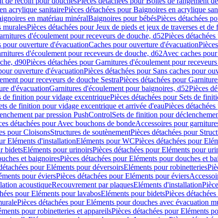
t de recoin pour douches
Pièces détachées pour Boîtes de rangement d
en acrylique sanitaire
Pièces détachées pour Baignoires en acrylique sani
ignoires en matériau minéral
Baignoires pour bébés
Pièces détachées po
ns murales
Pièces détachées pour Jeux de pieds et jeux de traverses et de 
arnitures d'écoulement pour receveurs de douche, d52
Pièces détachées
 pour ouverture d'évacuation
Caches pour ouverture d'évacuation
Pièces
rnitures d'écoulement pour receveurs de douche, d62
Avec caches pour 
uche, d90
Pièces détachées pour Garnitures d'écoulement pour receveur
pour ouverture d'évacuation
Pièces détachées pour Sans caches pour ouv
lement pour receveurs de douche Sestra
Pièces détachées pour Garniture
ure d'évacuation
Garnitures d'écoulement pour baignoires, d52
Pièces dé
s de finition pour vidage excentrique
Pièces détachées pour Sets de finit
ets de finition pour vidage excentrique et arrivée d'eau
Pièces détachées 
lenchement par pression PushControl
Sets de finition pour déclencheme
ces détachées pour Avec bouchons de bonde
Accessoires pour garniture
es pour Cloisons
Structures de soutènement
Pièces détachées pour Struc
r Eléments d'installation
Eléments pour WC
Pièces détachées pour El
r bidets
Eléments pour urinoirs
Pièces détachées pour Eléments pour uri
uches et baignoires
Pièces détachées pour Eléments pour douches et ba
détachées pour Eléments pour déversoirs
Eléments pour robinetteries
Piè
éments pour éviers
Pièces détachées pour Eléments pour éviers
Accessoi
olation acoustique
Recouvrement par plaques
Eléments d'installation
Pièce
chées pour Eléments pour lavabos
Eléments pour bidets
Pièces détachées
murale
Pièces détachées pour Eléments pour douches avec évacuation m
éments pour robinetteries et appareils
Pièces détachées pour Eléments pou