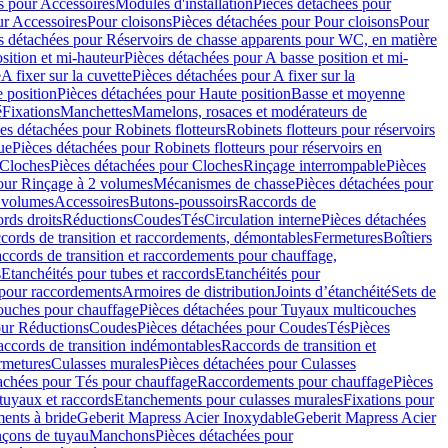
s pour Accessoires
Modules d'installation
Pièces détachées pour
ur Accessoires
Pour cloisons
Pièces détachées pour Pour cloisons
Pour
s détachées pour Réservoirs de chasse apparents pour WC, en matière
sition et mi-hauteur
Pièces détachées pour A basse position et mi-
e
A fixer sur la cuvette
Pièces détachées pour A fixer sur la
 position
Pièces détachées pour Haute position
Basse et moyenne
é
Fixations
Manchettes
Mamelons, rosaces et modérateurs de
es détachées pour Robinets flotteurs
Robinets flotteurs pour réservoirs
ue
Pièces détachées pour Robinets flotteurs pour réservoirs en
Cloches
Pièces détachées pour Cloches
Rinçage interrompable
Pièces
our Rinçage à 2 volumes
Mécanismes de chasse
Pièces détachées pour
2 volumes
Accessoires
Butons-poussoirs
Raccords de
rds droits
Réductions
Coudes
Tés
Circulation interne
Pièces détachées
cords de transition et raccordements, démontables
Fermetures
Boîtiers
ccords de transition et raccordements pour chauffage,
s
Etanchéités pour tubes et raccords
Etanchéités pour
 pour raccordements
Armoires de distribution
Joints d’étanchéité
Sets de
ouches pour chauffage
Pièces détachées pour Tuyaux multicouches
our Réductions
Coudes
Pièces détachées pour Coudes
Tés
Pièces
ccords de transition indémontables
Raccords de transition et
rmetures
Culasses murales
Pièces détachées pour Culasses
achées pour Tés pour chauffage
Raccordements pour chauffage
Pièces
tuyaux et raccords
Etanchements pour culasses murales
Fixations pour
ents à bride
Geberit Mapress Acier Inoxydable
Geberit Mapress Acier
çons de tuyau
Manchons
Pièces détachées pour