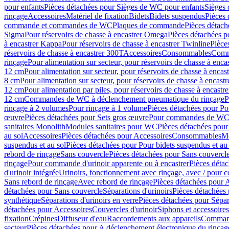
pour enfants
Pièces détachées pour Sièges de WC pour enfants
Sièges
rinçage
Accessoires
Matériel de fixation
Bidets
Bidets suspendus
Pièces 
commande et commandes de WC
Plaques de commande
Pièces détac
Sigma
Pour réservoirs de chasse à encastrer Omega
Pièces détachées p
à encastrer Kappa
Pour réservoirs de chasse à encastrer Twinline
Pièce
réservoirs de chasse à encastrer 300T
Accessoires
Consommables
Comm
rinçage
Pour alimentation sur secteur, pour réservoirs de chasse à enc
12 cm
Pour alimentation sur secteur, pour réservoirs de chasse à enca
8 cm
Pour alimentation sur secteur, pour réservoirs de chasse à encas
12 cm
Pour alimentation par piles, pour réservoirs de chasse à encast
12 cm
Commandes de WC à déclenchement pneumatique du rinçage
P
rinçage à 2 volumes
Pour rinçage à 1 volume
Pièces détachées pour Po
œuvre
Pièces détachées pour Sets gros œuvre
Pour commandes de WC à
sanitaires Monolith
Modules sanitaires pour WC
Pièces détachées pou
au sol
Accessoires
Pièces détachées pour Accessoires
Consommables
Mo
suspendus et au sol
Pièces détachées pour Pour bidets suspendus et au 
rebord de rinçage
Sans couvercle
Pièces détachées pour Sans couvercl
rinçage
Pour commande d'urinoir apparente ou à encastrer
Pièces déta
d'urinoir intégrée
Urinoirs, fonctionnement avec rinçage, avec / pour c
Sans rebord de rinçage
Avec rebord de rinçage
Pièces détachées pour 
détachées pour Sans couvercle
Séparations d'urinoirs
Pièces détachées 
synthétique
Séparations d'urinoirs en verre
Pièces détachées pour Sépara
détachées pour Accessoires
Couvercles d'urinoir
Siphons et accessoire
fixation
Crépines
Diffuseur d'eau
Raccordements aux appareils
Command
secteur
Pièces détachées pour A déclenchement électronique du rinçage