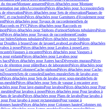
 du rinçage
Montage apparent
Pièces détachées pour Montage
entation par piles
Accessoires
Pièces détachées pour Accessoires
Sets
s de rénovation
Pièces détachées pour Sets de rénovation
Plaques de
 WC et crachoirs
Pièces détachées pour Garnitures d'écoulement pour
ent
Pièces détachées pour Tuyaux de raccordement
Sets de
e
Raccords en PVC
Pièces détachées pour Raccords en
inoir
Pièces détachées pour Siphons d'urinoir
Siphons tubulaires
Pièces
nt
Pièces détachées pour Tuyaux de raccordement
Coudes
our bidets
Siphons tubulaires
Pièces détachées pour Siphons
ur Douilles à braser
Zone de lavage
Lavabos
Lavabos
Pièces détachées
vabos à poser
Pièces détachées pour Lavabos à poser
Lave-
ncastrés
Vasques à encastrer
Pièces détachées pour Vasques à
s pour enfants
Pièces détachées pour Lavabos pour
s bacs
Pièces détachées pour Autres bacs
Déversoirs muraux
Pièces
cs de rétention pour plâtre
Bacs de laboratoire
Pièces détachées pour
pour Colonnes
Colonnes
Cache-siphons
Pièces détachées pour Cache-
ts
Dosserets
Sets de consoles
Etagères murales
Sets de lavabo avec
e
Pièces détachées pour Sets de lavabo avec sous-meuble
Sets de
ous-meuble
Pièces détachées pour Sets de vasque à encastrer avec
tachées pour Pour lave-mains
Pour lavabos
Pièces détachées pour Pour
r meubles
Pour lavabos à poser
Pièces détachées pour Pour lavabos à
Plans de lavabo
Pièces détachées pour Plans de lavabo
Pour lavabo à
 pour Pour lavabo à poser rectangulaire
Pour vasque à
lonnes hautes
Pièces détachées pour Colonnes hautes
Colonnes mi-
s
Pièces détachées pour Autres meubles
Etagères murales
Pièces