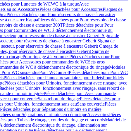
achées pour Lunettes de WC
WC à la turque
Avec
ets au sol
Accessoires
Pièces détachées pour Accessoires
Plaques de
igma
Pièces détachées pour Pour réservoirs de chasse à encastrer
sse à encastrer Kappa
Pièces détachées pour Pour réservoirs de chasse
ervoirs de chasse à encastrer 300T
Pièces détachées pour Pour
ées pour Commandes de WC à déclenchement électronique du
r secteur, pour réservoirs de chasse à encastrer Geberit Sigma de
secteur, pour réservoirs de chasse à encastrer Geberit Sigma de
 secteur, pour réservoirs de chasse à encastrer Geberit Omega de
iles, pour réservoirs de chasse à encastrer Geberit Sigma de
 du rinçage
Pour rinçage à 2 volumes
Pièces détachées pour Pour
achées pour Accessoires pour commandes de WC
Sets gros
commandes de WC à déclenchement électronique du rinçage
Modules
ur Pour WC suspendus
Pour WC au sol
Pièces détachées pour Pour WC
ts
Pièces détachées pour Panneaux sanitaires pour bidets
Pour bidets
age
Pièces détachées pour Urinoirs, fonctionnement avec rinçage, avec
étachées pour Urinoirs, fonctionnement avec rinçage, sans rebord de
nde d'urinoir intégrée
Pièces détachées pour Avec commande
avec / pour couvercle
Sans rebord de rinçage
Pièces détachées pour
es pour Urinoirs, fonctionnement sans eau
Sans couvercle
Pièces
Pièces détachées pour Séparations d'urinoirs en matière
achées pour Séparations d'urinoirs en céramique
Accessoires
Pièces
hées pour Tubes de rinçage, coudes de rinçage et raccords
Matériel de
A déclenchement électronique du rinçage, alimentation sur
mentation par piles
Pièces détachées pour A déclenchement