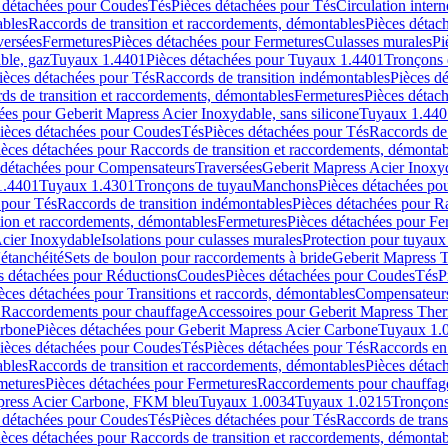
 détachées pour Coudes
Tés
Pièces détachées pour Tés
Circulation intern
ables
Raccords de transition et raccordements, démontables
Pièces détac
versées
Fermetures
Pièces détachées pour Fermetures
Culasses murales
Pi
ble, gaz
Tuyaux 1.4401
Pièces détachées pour Tuyaux 1.4401
Tronçons 
ièces détachées pour Tés
Raccords de transition indémontables
Pièces d
ds de transition et raccordements, démontables
Fermetures
Pièces détac
ées pour Geberit Mapress Acier Inoxydable, sans silicone
Tuyaux 1.440
ièces détachées pour Coudes
Tés
Pièces détachées pour Tés
Raccords de 
ièces détachées pour Raccords de transition et raccordements, démontab
 détachées pour Compensateurs
Traversées
Geberit Mapress Acier Inox
1.4401
Tuyaux 1.4301
Tronçons de tuyau
Manchons
Pièces détachées p
 pour Tés
Raccords de transition indémontables
Pièces détachées pour Ra
tion et raccordements, démontables
Fermetures
Pièces détachées pour Fe
Acier Inoxydable
Isolations pour culasses murales
Protection pour tuyaux
'étanchéité
Sets de boulon pour raccordements à bride
Geberit Mapress 
s détachées pour Réductions
Coudes
Pièces détachées pour Coudes
Tés
P
èces détachées pour Transitions et raccords, démontables
Compensateur
r Raccordements pour chauffage
Accessoires pour Geberit Mapress The
arbone
Pièces détachées pour Geberit Mapress Acier Carbone
Tuyaux 1.
ièces détachées pour Coudes
Tés
Pièces détachées pour Tés
Raccords en
ables
Raccords de transition et raccordements, démontables
Pièces détac
metures
Pièces détachées pour Fermetures
Raccordements pour chauffag
apress Acier Carbone, FKM bleu
Tuyaux 1.0034
Tuyaux 1.0215
Tronçons
 détachées pour Coudes
Tés
Pièces détachées pour Tés
Raccords de trans
ièces détachées pour Raccords de transition et raccordements, démontab