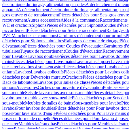
électronique du rinçage, alimentation par piles
A déclenchement pneum
apparent
A déclenchement électronique du rinçage, alimentation par pi
gros œuvre et de remplacement
Pièces détachées pour Sets gros œuvr
recouvrement
Autres accessoires
Aides à la commande
Raccordements a
WC et crachoirs
Siphons
Pièces détachées pour Siphons
Coudes d'évac
raccordement
Pièces détachées pour Sets de raccordement
Rallonges d
PVC
Manchettes et capuchons
Garnitures d'écoulement pour urinoirs
P
détachées pour Siphons tubulaires
Rallonges de coude de rinçage
Pièce
d'évacuation
Pièces détachées pour Coudes d'évacuation
Garnitures d'
tubulaires
Tuyaux de raccordement
Coudes d'évacuation
Recouvrement
pour Lavabos
Lavabos doubles
Pièces détachées pour Lavabos double
mains
Pièces détachées pour Lave-mains
Lave-mains à poser
Lave-main
encastrer
Lavabos à sous-encastrer
Pièces détachées pour Lavabos à so
enfants
Lavabos
Lavabos collectifs
Pièces détachées pour Lavabos colle
détachées pour Déversoirs muraux
Crachoirs
Pièces détachées pour Cr
Bacs de laboratoire
Lavabos pour salles de classe
Pièces détachées pou
siphons
Accessoires
Caches pour ouverture d'évacuation
Porte-serviette
sous-meuble
Sets de lave-mains avec sous-meuble
Pièces détachées po
lavabo pour meuble avec sous-meuble
Pièces détachées pour Sets de
sous-meuble
Meubles de salles de bains
Sous-meubles pour lavabo
Pièc
lavabos
Pour lavabos doubles
Pièces détachées pour Pour lavabos dou
poser
Pour lave-mains d'angle
Pièces détachées pour Pour lave-mains d
poser en forme de coupelle
Pièces détachées pour Pour lavabo à poser
encastrer
Meubles latéraux bas
Pièces détachées pour Meubles latéraux
hautes
Pièces détachées pour Colonnes mi-hautes
Armoires hautes com