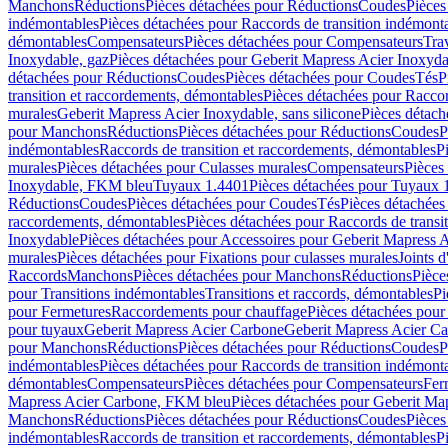
Manchons
Réductions
Pièces détachées pour Réductions
Coudes
Pièces
indémontables
Pièces détachées pour Raccords de transition indémont
démontables
Compensateurs
Pièces détachées pour Compensateurs
Tra
Inoxydable, gaz
Pièces détachées pour Geberit Mapress Acier Inoxyda
détachées pour Réductions
Coudes
Pièces détachées pour Coudes
Tés
P
transition et raccordements, démontables
Pièces détachées pour Raccor
murales
Geberit Mapress Acier Inoxydable, sans silicone
Pièces détach
pour Manchons
Réductions
Pièces détachées pour Réductions
Coudes
P
indémontables
Raccords de transition et raccordements, démontables
P
murales
Pièces détachées pour Culasses murales
Compensateurs
Pièces
Inoxydable, FKM bleu
Tuyaux 1.4401
Pièces détachées pour Tuyaux 
Réductions
Coudes
Pièces détachées pour Coudes
Tés
Pièces détachées
raccordements, démontables
Pièces détachées pour Raccords de transi
Inoxydable
Pièces détachées pour Accessoires pour Geberit Mapress 
murales
Pièces détachées pour Fixations pour culasses murales
Joints d
Raccords
Manchons
Pièces détachées pour Manchons
Réductions
Pièce
pour Transitions indémontables
Transitions et raccords, démontables
Pi
pour Fermetures
Raccordements pour chauffage
Pièces détachées pou
pour tuyaux
Geberit Mapress Acier Carbone
Geberit Mapress Acier C
pour Manchons
Réductions
Pièces détachées pour Réductions
Coudes
P
indémontables
Pièces détachées pour Raccords de transition indémont
démontables
Compensateurs
Pièces détachées pour Compensateurs
Fer
Mapress Acier Carbone, FKM bleu
Pièces détachées pour Geberit M
Manchons
Réductions
Pièces détachées pour Réductions
Coudes
Pièces
indémontables
Raccords de transition et raccordements, démontables
P