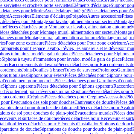
e-serviettes et crochets porte-serviettes
Eléments d'éclairage
Support pou
 détachées pour Miroirs
Avec éclairage intégré
Pièces détachées pour Av
tégré
Accessoires
Eléments d'éclairage
Poignées
Autres accessoires
Prises
s détachées pour Montage sur lavabo, alimentation sur secteur
Montage s
ome
Pièces détachées pour Montage sur lavabo, alimentation autonome
M
ièces détachées pour Montage mural, alimentation sur secteur
Montage m
étachées pour Montage mural, alimentation autonome
Montage mural, ro
ries
Pour zone extérieure
Pièces détachées pour Pour zone extérieure
Acc
ppareils pour l’espace lavabo, l’évier, les appareils et le déversoir mu
phons tubulaires, modèle gain de place
Pièces détachées pour Siphons tu
o
Siphons à tuyau d'immersion pour lavabo, modèle gain de place
Pièces
strer
Raccordements de lavabo
Pièces détachées pour Raccordements de
ccordements
Joints
Douilles à braser
Tubes de surverse
Prolonges
Garnitur
hons tubulaires
Siphons pour éviers
Pièces détachées pour Siphons pour 
s d'écoulement pour appareils
Pièces détachées pour Garnitures d'écoule
er
Siphons apparents
Pièces détachées pour Siphons apparents
Raccordem
es d'écoulement pour déversoirs muraux
Siphons
Pièces détachées pour 
e raccordement
Crépines
Pièces détachées pour Crépines
Accessoires
Piè
 pour Evacuation des sols pour douches
Caniveaux de douche
Pièces dé
valoirs de sol pour douches de plain-pied
Pièces détachées pour Avaloir
loirs de sol pour douches de plain-pied
Evacuations murales
Pièces dét
eceveurs et surfaces de douche
Pièces détachées pour Receveurs et sur
tallation
Pièces détachées pour Eléments d'installation
Siphons de douche
éparations de douche
Séparations de douche pour douche de plain-pied