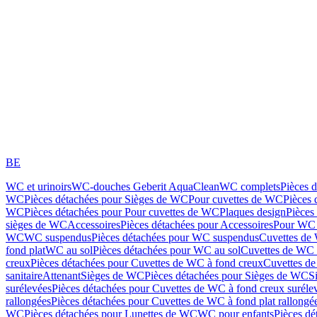
BE
WC et urinoirs
WC-douches Geberit AquaClean
WC complets
Pièces 
WC
Pièces détachées pour Sièges de WC
Pour cuvettes de WC
Pièces 
WC
Pièces détachées pour Pour cuvettes de WC
Plaques design
Pièces
sièges de WC
Accessoires
Pièces détachées pour Accessoires
Pour WC 
WC
WC suspendus
Pièces détachées pour WC suspendus
Cuvettes de
fond plat
WC au sol
Pièces détachées pour WC au sol
Cuvettes de WC à
creux
Pièces détachées pour Cuvettes de WC à fond creux
Cuvettes de
sanitaire
Attenant
Sièges de WC
Pièces détachées pour Sièges de WC
S
surélevées
Pièces détachées pour Cuvettes de WC à fond creux suréle
rallongées
Pièces détachées pour Cuvettes de WC à fond plat rallongé
WC
Pièces détachées pour Lunettes de WC
WC pour enfants
Pièces dé