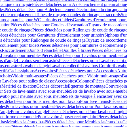
atique du rinçage
Pièces détachées pour A déclenchement pneumatique
les
Pièces détachées pour A déclenchement électronique du rinçage, alim
e et de remplacement
Tubes de rinçage, coudes de rinçage et raccords
Set
ux appareils pour WC, urinoirs et bidets
Garnitures d'écoulement pour
uation
Pièces détachées pour Coudes d'évacuation
Tuyaux de raccordem
e coude de rinçage
Pièces détachées pour Rallonges de coude de rinçag
ièces détachées pour Garnitures d'écoulement pour urinoirs
Siphons d'ur
s détachées pour Rallonges de coude de rinçage
Tuyaux de raccordeme
écoulement pour bidets
Pièces détachées pour Garnitures d'écoulement p
s
Raccordements
Joints d'étanchéité
Douilles à braser
Pièces détachées po
s
Lavabos pour meubles
Pièces détachées pour Lavabos pour meubles
La
s d'angle
Lavabos semi-encastrés
Pièces détachées pour Lavabos semi-e
us-encastrer
Lavabos d'angle
Lavabos collectifs
Lavabos Comfort
Lavabo
ctifs
Cache-siphons
Accessoires
Pièces détachées pour Accessoires
Autre
achoirs
Vidoir multi-usages
Pièces détachées pour Vidoir multi-usages
Ba
r Lavabos pour salles de classe
Accessoires
Colonnes
Pièces détachées 
s
Matériel de fixation
Caches décoratifs
Equerres de montage
Couvre-join
ur Sets de lave-mains avec sous-meuble
Sets de lavabo avec sous-meubl
 lavabo pour meuble avec sous-meuble
Sets de vasque à encastrer avec s
es détachées pour Sous-meubles pour lavabo
Pour lave-mains
Pièces dé
bles
Pour lavabos pour meubles
Pièces détachées pour Pour lavabos pou
'angle
Pour lavabos d'angle
Pièces détachées pour Pour lavabos d'angle
 en forme de coupelle
Pour lavabo à poser rectangulaire
Pièces détachées
 bas
Meubles latéraux bas
Pièces détachées pour Meubles latéraux bas
Co
pactes
Pièces détachées pour Armoires hautes compactes
Autres meuble