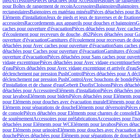
pied
Accessoires
Pièces détachées pour Accessoires
Boîtes de rangemen
pour Boîtes de rangement de recoin
Accessoires
Baignoires
Baignoires 
rectangulaires
Baignoires en matériau minéral
Pièces détachées pour Ba
Eléments d'installation
Jeux de pieds et jeux de traverses et de fixatio
accessoires
Raccordements aux appareils pour douches et baignoires
G
caches pour ouverture d'évacuation
Pièces détachées pour Avec caches
d'écoulement pour receveurs de douche, d62
Pièces détachées pour Ga
ouverture d'évacuation
Garnitures d'écoulement pour receveurs de do
détachées pour Avec caches pour ouverture d'évacuation
Sans caches 
détachées pour Caches pour ouverture d'évacuation
Garnitures d'écou
ouverture d'évacuation
Pièces détachées pour Sans caches pour ouvert
vidage excentrique
Pièces détachées pour Avec vidage excentrique
Set
d'eau
Pièces détachées pour Avec vidage excentrique et arrivée d'eau
S
déclenchement par pression PushControl
Pièces détachées pour A déc
déclenchement par pression PushControl
Avec bouchons de bonde
Piè
d'installation et de chasse d'eau
Geberit Duofix
Cloisons
Pièces détaché
détachées pour Accessoires
Eléments d'installation
Pièces détachées pou
pour lavabos
Eléments pour bidets
Pièces détachées pour Eléments pou
pour Eléments pour douches avec évacuation murale
Eléments pour do
Eléments pour séparations de douche
Eléments pour déversoirs
Pièces 
de console
Pièces détachées pour Eléments pour charges de console
El
de soutènement
Accessoires pour préfabrications
Accessoires pour l'is
détachées pour Eléments pour WC
Eléments pour lavabos
Pièces déta
pour Eléments pour urinoirs
Eléments pour douches avec évacuation 
douche
Pièces détachées pour Éléments pour séparations de douche
El