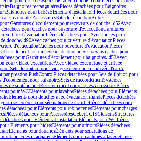
e recoin pour douches
Boîtes de rangement de recoin
Pièces détachées
taire
Baignoires rectangulaires
Pièces détachées pour Baignoires
ur Baignoires pour bébés
Eléments d'installation
Pièces détachées pour
fixations murales
Accessoires
Kits de réparation
Autres
 pour Garnitures d'écoulement pour receveurs de douche, d52
Avec
 détachées pour Caches pour ouverture d'évacuation
Garnitures
ouverture d'évacuation
Pièces détachées pour Avec caches pour
s de douche, d90
Avec caches pour ouverture d'évacuation
Pièces
erture d'évacuation
Caches pour ouverture d'évacuation
Pièces
s d'écoulement pour receveurs de douche Sestra
Sans caches pour
tachées pour Garnitures d'écoulement pour baignoires, d52
Avec
ion pour vidage excentrique
Avec vidage excentrique et arrivée
pour Sets de finition pour vidage excentrique et arrivée d'eau
A
nt par pression PushControl
Pièces détachées pour Sets de finition pour
s d'écoulement pour baignoires
Sets de raccordement
Systèmes
tures de soutènement
Recouvrement par plaques
Accessoires
Pièces
éments pour WC
Eléments pour lavabos
Pièces détachées pour Eléments
noirs
Eléments pour douches avec évacuation murale
Pièces détachées
ignoires
Eléments pour séparations de douche
Pièces détachées pour
ces détachées pour Eléments pour robinetteries
Eléments pour charges
res
Pièces détachées pour Accessoires
Geberit GIS
Cloisons
Structures
s détachées pour Eléments d'installation
Eléments pour WC
Pièces
 pour Eléments pour bidets
Eléments pour urinoirs
Pièces détachées
urale
Éléments pour douches
Éléments pour séparations de
r robinetteries et appareils
Eléments pour machines à laver et lave-