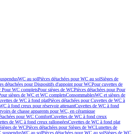
suspendus
WC au sol
Pièces détachées pour WC au sol
Sièges de
es détachées pour Dispositifs d'appoint pour WC
Pour cuvettes de
ur Pour WC complets
Pour sièges de WC
Pièces détachées pour Pour
Pour sièges de WC et WC complets
Consommables
WC et sièges de
vettes de WC à fond plat
Pièces détachées pour Cuvettes de WC à
WC à fond creux pour réservoir attenant
Cuvettes de WC à fond
rvoirs de chasse apparents pour WC, en céramique
détachées pour WC Comfort
Cuvettes de WC à fond creux
ettes de WC à fond creux rallongées
Cuvettes de WC à fond plat
Sièges de WC
Pièces détachées pour Sièges de WC
Lunettes de
C suspendus
WC au sol
Pièces détachées pour WC au sol
Sièges de WC