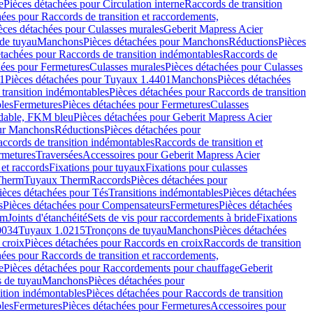
e
Pièces détachées pour Circulation interne
Raccords de transition
hées pour Raccords de transition et raccordements,
èces détachées pour Culasses murales
Geberit Mapress Acier
de tuyau
Manchons
Pièces détachées pour Manchons
Réductions
Pièces
étachées pour Raccords de transition indémontables
Raccords de
hées pour Fermetures
Culasses murales
Pièces détachées pour Culasses
1
Pièces détachées pour Tuyaux 1.4401
Manchons
Pièces détachées
transition indémontables
Pièces détachées pour Raccords de transition
les
Fermetures
Pièces détachées pour Fermetures
Culasses
ydable, FKM bleu
Pièces détachées pour Geberit Mapress Acier
our Manchons
Réductions
Pièces détachées pour
ccords de transition indémontables
Raccords de transition et
rmetures
Traversées
Accessoires pour Geberit Mapress Acier
 et raccords
Fixations pour tuyaux
Fixations pour culasses
Therm
Tuyaux Therm
Raccords
Pièces détachées pour
ièces détachées pour Tés
Transitions indémontables
Pièces détachées
s
Pièces détachées pour Compensateurs
Fermetures
Pièces détachées
rm
Joints d'étanchéité
Sets de vis pour raccordements à bride
Fixations
0034
Tuyaux 1.0215
Tronçons de tuyau
Manchons
Pièces détachées
 croix
Pièces détachées pour Raccords en croix
Raccords de transition
hées pour Raccords de transition et raccordements,
e
Pièces détachées pour Raccordements pour chauffage
Geberit
 de tuyau
Manchons
Pièces détachées pour
ition indémontables
Pièces détachées pour Raccords de transition
les
Fermetures
Pièces détachées pour Fermetures
Accessoires pour