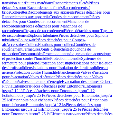
transition sur d'autres matériaux
Raccordements filetés
Pièces
détachées pour Raccordements filetés
Raccordements à
bride
Collerettes
Raccordements aux appareils
Pièces détachées pour
Raccordements aux appareils
Coudes de raccordement
Pièces
détachées pour Coudes de raccordement
Manchons de
raccordement
Pièces détachées pour Manchons de
raccordement
Tuyaux de raccordement
Pièces détachées pour Tuyaux
de raccordement
Siphons tubulaires
Pièces détachées pour Siphons
tubulaires
Coupes-air
Pièces détachées pour Coupes-
air
Accessoires
Colliers
Fixations pour colliers
Gouttières de
soutènement
Fermetures
Joints d'étanchéité
Bouchons de
protection
Consommables
Protection incendie, protection acoustique
et protection contre l'humidité
Protection incendie
Systèmes de
fermeture pour plafond
Protection acoustique
Isolations pour isolation
des bruits solidiens
Isolations pour l'isolation des bruits solidiens et
aériens
Protection contre l'humidité
Etanchements
Valves d'aération
pour évacuation
Valves d'aération
Pièces détachées pour Valves
d'aération
Valves de retenue d'énergie
Evacuation des toitures Geberit
Pluvia
Entonnoirs
Pièces détachées pour Entonnoirs
Entonnoirs
jusqu'à 12 l/s
Pièces détachées pour Entonnoirs jusqu'à 12
l/s
Entonnoirs jusqu'à 25 l/s
Pièces détachées pour Entonnoirs jusqu'à
25 l/s
Entonnoirs pour chéneaux
Pièces détachées pour Entonnoirs
pour chéneaux
Entonnoirs jusqu'à 12 l/s
Pièces détachées pour
Entonnoirs jusqu'à 12 l/s
Entonnoirs jusqu'à 25 l/s
Pièces détachées
pour Entonnoirs jusqu'à 25 l/s
Eléments pare-vapeur
Pièces détachées