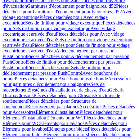
d'évacuation
Pièces détachées pour Sans caches pour ouverture
d'évacuation
Garnitures d'écoulement pour baignoires, d52
Pièces
détachées pour Garnitures d'écoulement pour baignoires, d52
Avec
vidage excentrique
Pièces détachées pour Avec vidage
excentrique
Sets de finition pour vidage excentrique
Pièces détachées
pour Sets de finition pour vidage excentrique
Avec vidage
excentrique et arrivée d'eau
Pièces détachées pour Avec vidage
excentrique et arrivée d'eau
Sets de finition pour vidage excentrique
et arrivée d'eau
Pièces détachées pour Sets de finition pour vidage
excentrique et arrivée d'eau
A déclenchement par pression
PushControl
Pièces détachées pour A déclenchement par pression
PushControl
Sets de finition pour déclenchement par pression
PushControl
Pièces détachées pour Sets de finition pour
déclenchement par pression PushControl
Avec bouchons de
bonde
Pièces détachées pour Avec bouchons de bonde
Accessoires
pour garnitures d'écoulement pour baignoires
Sets de
raccordement
Systèmes d'installation et de chasse d'eau
Geberit
Duofix
Cloisons
Pièces détachées pour Cloisons
Structures de
soutènement
Pièces détachées pour Structures de
soutènement
Recouvrement par plaques
Accessoires
Pièces détachées
pour Accessoires
Eléments d'installation
Pièces détachées pour
Eléments d'installation
Eléments pour WC
Pièces détachées pour
Eléments pour WC
Eléments pour lavabos
Pièces détachées pour
Eléments pour lavabos
Eléments pour bidets
Pièces détachées pour
Eléments pour bidets
Eléments pour urinoirs
Pièces détachées pour