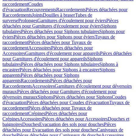
raccordement
Coudes
d'évacuation
Recouvrements
Raccordements
Pièces détachées pour
Raccordements
Joints
Douilles à braser
Tubes de
surverse
Prolonges
Garnitures d'écoulement pour éviers
Pièces
détachées pour Garnitures d'écoulement pour éviers
Siphons
tubulaires
Pièces détachées pour Siphons tubulaires
Siphons pour
éviers
Pièces détachées pour Siphons pour éviers
Tuyaux de
raccordement
Pièces détachées pour Tuyaux de
raccordement
Accessoires
Pièces détachées pour
Accessoires
Garnitures d'écoulement pour appareils
Pièces détachées
pour Garnitures d'écoulement pour appareils
Siphons
tubulaires
Pièces détachées pour Siphons tubulaires
Siphons à
encastrer
Pièces détachées pour Siphons à encastrer
Siphons
apparents
Pièces détachées pour Siphons
apparents
Raccordements
Pièces détachées pour
Raccordements
Accessoires
Garnitures d'écoulement pour déversoirs
muraux
Pièces détachées pour Garnitures d'écoulement pour
déversoirs muraux
Siphons
Pièces détachées pour Siphons
Coudes
d'évacuation
Pièces détachées pour Coudes d'évacuation
Tuyaux de
raccordement
Pièces détachées pour Tuyaux de
raccordement
Crépines
Pièces détachées pour
Crépines
Accessoires
Pièces détachées pour Accessoires
Douches et
baignoires
Douches
Evacuation des sols pour douches
Pièces
détachées pour Evacuation des sols pour douches
Caniveaux de
douche
Pièces détachées pour Caniveaux de douche
Accessoires