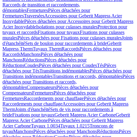
Raccords de transition et raccordements,
démontables
Fermetures
Pièces détachées pour
Fermetures
Traversées
Accessoires pour Geberit Mapress Acier
Inoxydable
Pièces détachées pour Accessoires pour Geberit Mapress
Acier Inoxydable
Isolations pour culasses murales
Protection pour
tuyaux et raccords
Fixations pour tuyaux
Fixations pour culasses
murales
Pièces détachées pour Fixations pour culasses murales
Joints
d'étanchéité
Sets de boulon pour raccordements à bride
Geberit
Mapress Therm
Tuyaux Therm
Raccords
Pièces détachées pour
Raccords
Manchons
Pièces détachées pour
Manchons
Réductions
Pièces détachées pour
Réductions
Coudes
Pièces détachées pour Coudes
Tés
Pièces
détachées pour Tés
Transitions indémontables
Pièces détachées pour
Transitions indémontables
Transitions et raccords, démontables
Pièces
détachées pour Transitions et raccords,
démontables
Compensateurs
Pièces détachées pour
Compensateurs
Fermetures
Pièces détachées pour
Fermetures
Raccordements pour chauffage
Pièces détachées pour
Raccordements pour chauffage
Accessoires pour Geberit Mapress
Therm
Joints d'étanchéité
Sets de vis pour raccordements à
bride
Fixations pour tuyaux
Geberit Mapress Acier Carbone
Geberit
Mapress Acier Carbone
Pièces détachées pour Geberit Mapress
Acier Carbone
Tuyaux 1.0034
Tuyaux 1.0215
Tronçons de
tuyau
Manchons
Pièces détachées pour Manchons
Réductions
Pièces
détachées pour Réductions
Coudes
Pièces détachées pour