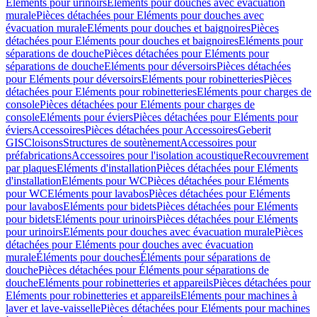
Eléments pour urinoirs
Eléments pour douches avec évacuation
murale
Pièces détachées pour Eléments pour douches avec
évacuation murale
Eléments pour douches et baignoires
Pièces
détachées pour Eléments pour douches et baignoires
Eléments pour
séparations de douche
Pièces détachées pour Eléments pour
séparations de douche
Eléments pour déversoirs
Pièces détachées
pour Eléments pour déversoirs
Eléments pour robinetteries
Pièces
détachées pour Eléments pour robinetteries
Eléments pour charges de
console
Pièces détachées pour Eléments pour charges de
console
Eléments pour éviers
Pièces détachées pour Eléments pour
éviers
Accessoires
Pièces détachées pour Accessoires
Geberit
GIS
Cloisons
Structures de soutènement
Accessoires pour
préfabrications
Accessoires pour l'isolation acoustique
Recouvrement
par plaques
Eléments d'installation
Pièces détachées pour Eléments
d'installation
Eléments pour WC
Pièces détachées pour Eléments
pour WC
Eléments pour lavabos
Pièces détachées pour Eléments
pour lavabos
Eléments pour bidets
Pièces détachées pour Eléments
pour bidets
Eléments pour urinoirs
Pièces détachées pour Eléments
pour urinoirs
Eléments pour douches avec évacuation murale
Pièces
détachées pour Eléments pour douches avec évacuation
murale
Éléments pour douches
Éléments pour séparations de
douche
Pièces détachées pour Éléments pour séparations de
douche
Eléments pour robinetteries et appareils
Pièces détachées pour
Eléments pour robinetteries et appareils
Eléments pour machines à
laver et lave-vaisselle
Pièces détachées pour Eléments pour machines