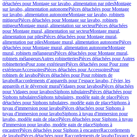
détachées pour Montage sur lavabo, alimentation par piles
Montage
sur lavabo, alimentation autonome
Pièces détachées pour Montage
sur lavabo, alimentation autonome
Montage sur lavabo, robinets
mitigeur
Pièces détachées pour Montage sur lavabo, robinets
mitigeur
Montage mural, alimentation sur secteur
Pièces détachées
pour Montage mural, alimentation sur secteur
Montage mural,
alimentation par piles
Pièces détachées pour Montage mural,
alimentation par piles
Montage mural, alimentation autonome
Pièces
détachées pour Montage mural, alimentation autonome
Montage
mural, robinets mélangeurs
Pièces détachées pour Montage mural,
robinets mélangeurs
Autres robinetteries
Pièces détachées pour Autres
robinetteries
Pour zone extérieure
Pièces détachées pour Pour zone
extérieure
Accessoires
Pièces détachées pour Accessoires
Pour
robinets de lavabo
Pièces détachées pour Pour robinets de
lavabo
Raccordements d’appareils pour l’espace lavabo, l’évier, les
appareils et le déversoir mural
Vidages pour lavabos
Pièces détachées
pour Vidages pour lavabos
Siphons tubulaires
Pièces détachées pour
Siphons tubulaires
Siphons tubulaires, modèle gain de place
Pièces
détachées pour Siphons tubulaires, modèle gain de place
Siphons à
tuyau d'immersion pour lavabo
Pièces détachées pour Siphons à
tuyau d'immersion pour lavabo
Siphons à tuyau d'immersion pour
lavabo, modèle gain de place
Pièces détachées pour Siphons à tuyau
d'immersion pour lavabo, modèle gain de place
Siphons à
encastrer
Pièces détachées pour Siphons à encastrer
Raccordements
de lavabo
Pièces détachées pour Raccordements de lavabo
Tuyaux de