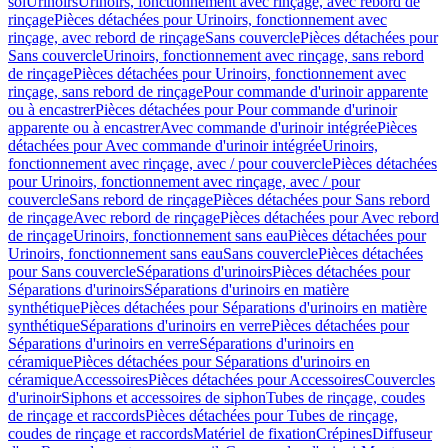
sol
Urinoirs
Urinoirs, fonctionnement avec rinçage, avec rebord de
rinçage
Pièces détachées pour Urinoirs, fonctionnement avec
rinçage, avec rebord de rinçage
Sans couvercle
Pièces détachées pour
Sans couvercle
Urinoirs, fonctionnement avec rinçage, sans rebord
de rinçage
Pièces détachées pour Urinoirs, fonctionnement avec
rinçage, sans rebord de rinçage
Pour commande d'urinoir apparente
ou à encastrer
Pièces détachées pour Pour commande d'urinoir
apparente ou à encastrer
Avec commande d'urinoir intégrée
Pièces
détachées pour Avec commande d'urinoir intégrée
Urinoirs,
fonctionnement avec rinçage, avec / pour couvercle
Pièces détachées
pour Urinoirs, fonctionnement avec rinçage, avec / pour
couvercle
Sans rebord de rinçage
Pièces détachées pour Sans rebord
de rinçage
Avec rebord de rinçage
Pièces détachées pour Avec rebord
de rinçage
Urinoirs, fonctionnement sans eau
Pièces détachées pour
Urinoirs, fonctionnement sans eau
Sans couvercle
Pièces détachées
pour Sans couvercle
Séparations d'urinoirs
Pièces détachées pour
Séparations d'urinoirs
Séparations d'urinoirs en matière
synthétique
Pièces détachées pour Séparations d'urinoirs en matière
synthétique
Séparations d'urinoirs en verre
Pièces détachées pour
Séparations d'urinoirs en verre
Séparations d'urinoirs en
céramique
Pièces détachées pour Séparations d'urinoirs en
céramique
Accessoires
Pièces détachées pour Accessoires
Couvercles
d'urinoir
Siphons et accessoires de siphon
Tubes de rinçage, coudes
de rinçage et raccords
Pièces détachées pour Tubes de rinçage,
coudes de rinçage et raccords
Matériel de fixation
Crépines
Diffuseur