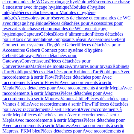
et commandes de WC avec rinçage hygiénique
Réservoirs de chasse
à encastrer avec rinçage hygiénique
Modules d'hygiène
intégrés
Pièces détachées pour Modules d'hygiène
intégrés
Accessoires pour réservoirs de chasse et commandes de WC
avec rinçage hygiénique
Pièces détachées pour Accessoires pour
réservoirs de chasse et commandes de WC avec rinçage
hygiénique
Capteurs
Câbles
Blocs d’alimentation
Pièces détachées
pour Blocs d’alimentation
Composants réseau
Accessoires Geberit
Connect pour système d'hygiène Geberit
Pièces détachées pour
Accessoires Geberit Connect pour système d'hygiène
Geberit
Gateways
Pièces détachées pour
Gateways
Convertisseurs
Pièces détachées pour
Convertisseurs
Matériel de montage
Armatures pour tuyaux
Robinets
d'arrêt obliques
Pièces détachées pour Robinets d'arrêt obliques
Avec
raccordements à sertir FlowFit
Pièces détachées pour Avec
raccordements à sertir FlowFit
Avec raccordements à sertir
Mepla
Pièces détachées pour Avec raccordements à sertir Mepla
Avec
raccordements à sertir Mapress
Pièces détachées pour Avec
raccordements à sertir Mapress
Vannes à bille
Pièces détachées pour
Vannes à bille
Avec raccordements à sertir FlowFit
Pièces détachées
pour Avec raccordements à sertir FlowFit
Avec raccordements à
sertir Mepla
Pièces détachées pour Avec raccordements à sertir
Mepla
Avec raccordements à sertir Mapress
Pièces détachées pour
Avec raccordements à sertir Mapress
Avec raccordements à sertir
Mapress, FKM bleu
Pièces détachées pour Avec raccordements à