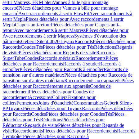
sertir Mapress, FKM bleu
Vannes à bille pour montage
encastré
Pièces détachées pour Vannes à bille pour montage
encastré
Avec raccordements à sertir FlowFit
Avec raccordements à
sertir Mepla
Pièces détachées pour Avec raccordements à sertir
Mepla
Clapets anti-retour
Pièces détachées pour Clapets anti-
retour
Avec raccordements à sertir Mapress
Pièces détachées pour
Avec raccordements à sertir Mapress
Systèmes d'évacuation des
bâtiments
Geberit Silent-db20
Tuyaux
Raccords
Pièces détachées pour
Raccords
Coudes
Tés
Pièces détachées pour Tés
Réductions
Regards
de visite
Pièces détachées pour Regards de visite
Raccords
SuperTube
Coudes
Raccords spéciaux
Raccordements
Pièces
détachées pour Raccordements
Raccords à souder
Raccords à
emboîter
Pièces détachées pour Raccords à emboîter
Raccords de
transition sur d'autres matériaux
Pièces détachées pour Raccords de
transition sur d'autres matériaux
Raccordements aux appareils
Pièces
détachées pour Raccordements aux appareils
Coudes de
raccordement
Pièces détachées pour Coudes de
raccordement
Accessoires
Colliers
Fixations pour
colliers
Fermetures
Joints d'étanchéité
Consommables
Geberit Silent-
PP
Tuyaux
Pièces détachées pour Tuyaux
Raccords
Pièces détachées
pour Raccords
Coudes
Pièces détachées pour Coudes
Tés
Pièces
détachées pour Tés
Réductions
Pièces détachées pour
Réductions
Regards de visite
Pièces détachées pour Regards de
visite
Raccordements
Pièces détachées pour Raccordements
Raccords
à emboîter
Pièces détachées pour Raccords à