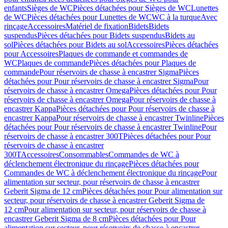
enfants
Sièges de WC
Pièces détachées pour Sièges de WC
Lunettes
de WC
Pièces détachées pour Lunettes de WC
WC à la turque
Avec
rinçage
Accessoires
Matériel de fixation
Bidets
Bidets
suspendus
Pièces détachées pour Bidets suspendus
Bidets au
sol
Pièces détachées pour Bidets au sol
Accessoires
Pièces détachées
pour Accessoires
Plaques de commande et commandes de
WC
Plaques de commande
Pièces détachées pour Plaques de
commande
Pour réservoirs de chasse à encastrer Sigma
Pièces
détachées pour Pour réservoirs de chasse à encastrer Sigma
Pour
réservoirs de chasse à encastrer Omega
Pièces détachées pour Pour
réservoirs de chasse à encastrer Omega
Pour réservoirs de chasse à
encastrer Kappa
Pièces détachées pour Pour réservoirs de chasse à
encastrer Kappa
Pour réservoirs de chasse à encastrer Twinline
Pièces
détachées pour Pour réservoirs de chasse à encastrer Twinline
Pour
réservoirs de chasse à encastrer 300T
Pièces détachées pour Pour
réservoirs de chasse à encastrer
300T
Accessoires
Consommables
Commandes de WC à
déclenchement électronique du rinçage
Pièces détachées pour
Commandes de WC à déclenchement électronique du rinçage
Pour
alimentation sur secteur, pour réservoirs de chasse à encastrer
Geberit Sigma de 12 cm
Pièces détachées pour Pour alimentation sur
secteur, pour réservoirs de chasse à encastrer Geberit Sigma de
12 cm
Pour alimentation sur secteur, pour réservoirs de chasse à
encastrer Geberit Sigma de 8 cm
Pièces détachées pour Pour
alimentation sur secteur, pour réservoirs de chasse à encastrer