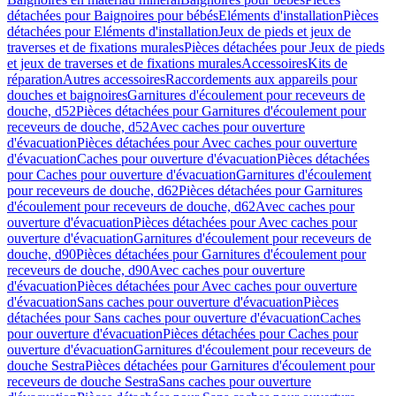
détachées pour Baignoires pour bébés
Eléments d'installation
Pièces
détachées pour Eléments d'installation
Jeux de pieds et jeux de
traverses et de fixations murales
Pièces détachées pour Jeux de pieds
et jeux de traverses et de fixations murales
Accessoires
Kits de
réparation
Autres accessoires
Raccordements aux appareils pour
douches et baignoires
Garnitures d'écoulement pour receveurs de
douche, d52
Pièces détachées pour Garnitures d'écoulement pour
receveurs de douche, d52
Avec caches pour ouverture
d'évacuation
Pièces détachées pour Avec caches pour ouverture
d'évacuation
Caches pour ouverture d'évacuation
Pièces détachées
pour Caches pour ouverture d'évacuation
Garnitures d'écoulement
pour receveurs de douche, d62
Pièces détachées pour Garnitures
d'écoulement pour receveurs de douche, d62
Avec caches pour
ouverture d'évacuation
Pièces détachées pour Avec caches pour
ouverture d'évacuation
Garnitures d'écoulement pour receveurs de
douche, d90
Pièces détachées pour Garnitures d'écoulement pour
receveurs de douche, d90
Avec caches pour ouverture
d'évacuation
Pièces détachées pour Avec caches pour ouverture
d'évacuation
Sans caches pour ouverture d'évacuation
Pièces
détachées pour Sans caches pour ouverture d'évacuation
Caches
pour ouverture d'évacuation
Pièces détachées pour Caches pour
ouverture d'évacuation
Garnitures d'écoulement pour receveurs de
douche Sestra
Pièces détachées pour Garnitures d'écoulement pour
receveurs de douche Sestra
Sans caches pour ouverture