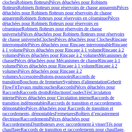
cloches
Robinets flotteurs
Pièces détachées pour Robinets
flotteurs
Robinets flotteurs pour réservoirs de chasse apparents
Pièces
détachées pour Robinets flotteurs pour réservoirs de chasse
apparents
Robinets flotteurs pour réservoirs en céramique
Pièces
détachées pour Robinets flotteurs pour réservoirs en
céramique
Robinets flotteurs pour réservoirs de chasse
universels
Pièces détachées pour Robinets flotteurs pour réservoirs
de chasse universels
Cloches
Pièces détachées pour Cloches
Rinçage
interrompable
Pièces détachées pour Rinçage interrompable
Rinçage
à 1 volume
Pièces détachées pour Rinçage à 1 volume
Rinçage à 2
volumes
Pièces détachées pour Rinçage à 2 volumes
Mécanismes de
chasse
Pièces détachées pour Mécanismes de chasse
Rinçage à 1
volume
Pièces détachées pour Rinçage à 1 volume
Rinçage à 2
volumes
Pièces détachées pour Rinçage à 2
volumes
Accessoires
Butons-poussoirs
Raccords de
transition
Bouchons de fermeture
Systèmes d'alimentation
Geberit
FlowFit
Tuyaux multicouches
Raccords
Pièces détachées pour
Raccords
Raccords droits
Réductions
Coudes
Tés
Circulation
interne
Pièces détachées pour Circulation interne
Raccords de
transition indémontables
Raccords de transition et raccordements,
démontables
Pièces détachées pour Raccords de transition et
raccordements, démontables
Fermetures
Boîtiers d’encastrement
électrique
Raccordements
Pièces détachées pour
Raccordements
Distributeurs avec raccordement à visser
Tés pour
chauffage
Raccords de transition et raccordements pour chauffage,