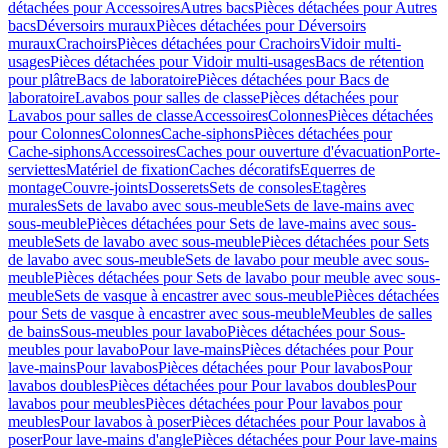
détachées pour Accessoires
Autres bacs
Pièces détachées pour Autres
bacs
Déversoirs muraux
Pièces détachées pour Déversoirs
muraux
Crachoirs
Pièces détachées pour Crachoirs
Vidoir multi-
usages
Pièces détachées pour Vidoir multi-usages
Bacs de rétention
pour plâtre
Bacs de laboratoire
Pièces détachées pour Bacs de
laboratoire
Lavabos pour salles de classe
Pièces détachées pour
Lavabos pour salles de classe
Accessoires
Colonnes
Pièces détachées
pour Colonnes
Colonnes
Cache-siphons
Pièces détachées pour
Cache-siphons
Accessoires
Caches pour ouverture d'évacuation
Porte-
serviettes
Matériel de fixation
Caches décoratifs
Equerres de
montage
Couvre-joints
Dosserets
Sets de consoles
Etagères
murales
Sets de lavabo avec sous-meuble
Sets de lave-mains avec
sous-meuble
Pièces détachées pour Sets de lave-mains avec sous-
meuble
Sets de lavabo avec sous-meuble
Pièces détachées pour Sets
de lavabo avec sous-meuble
Sets de lavabo pour meuble avec sous-
meuble
Pièces détachées pour Sets de lavabo pour meuble avec sous-
meuble
Sets de vasque à encastrer avec sous-meuble
Pièces détachées
pour Sets de vasque à encastrer avec sous-meuble
Meubles de salles
de bains
Sous-meubles pour lavabo
Pièces détachées pour Sous-
meubles pour lavabo
Pour lave-mains
Pièces détachées pour Pour
lave-mains
Pour lavabos
Pièces détachées pour Pour lavabos
Pour
lavabos doubles
Pièces détachées pour Pour lavabos doubles
Pour
lavabos pour meubles
Pièces détachées pour Pour lavabos pour
meubles
Pour lavabos à poser
Pièces détachées pour Pour lavabos à
poser
Pour lave-mains d'angle
Pièces détachées pour Pour lave-mains