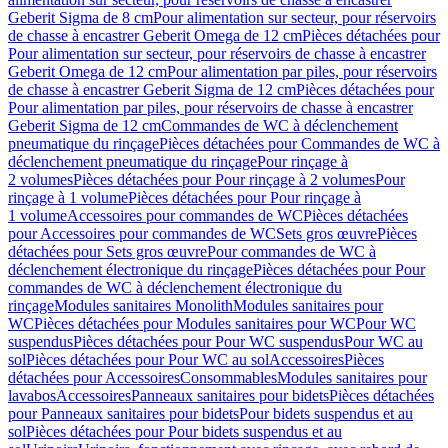
Geberit Sigma de 8 cm
Pour alimentation sur secteur, pour réservoirs
de chasse à encastrer Geberit Omega de 12 cm
Pièces détachées pour
Pour alimentation sur secteur, pour réservoirs de chasse à encastrer
Geberit Omega de 12 cm
Pour alimentation par piles, pour réservoirs
de chasse à encastrer Geberit Sigma de 12 cm
Pièces détachées pour
Pour alimentation par piles, pour réservoirs de chasse à encastrer
Geberit Sigma de 12 cm
Commandes de WC à déclenchement
pneumatique du rinçage
Pièces détachées pour Commandes de WC à
déclenchement pneumatique du rinçage
Pour rinçage à
2 volumes
Pièces détachées pour Pour rinçage à 2 volumes
Pour
rinçage à 1 volume
Pièces détachées pour Pour rinçage à
1 volume
Accessoires pour commandes de WC
Pièces détachées
pour Accessoires pour commandes de WC
Sets gros œuvre
Pièces
détachées pour Sets gros œuvre
Pour commandes de WC à
déclenchement électronique du rinçage
Pièces détachées pour Pour
commandes de WC à déclenchement électronique du
rinçage
Modules sanitaires Monolith
Modules sanitaires pour
WC
Pièces détachées pour Modules sanitaires pour WC
Pour WC
suspendus
Pièces détachées pour Pour WC suspendus
Pour WC au
sol
Pièces détachées pour Pour WC au sol
Accessoires
Pièces
détachées pour Accessoires
Consommables
Modules sanitaires pour
lavabos
Accessoires
Panneaux sanitaires pour bidets
Pièces détachées
pour Panneaux sanitaires pour bidets
Pour bidets suspendus et au
sol
Pièces détachées pour Pour bidets suspendus et au