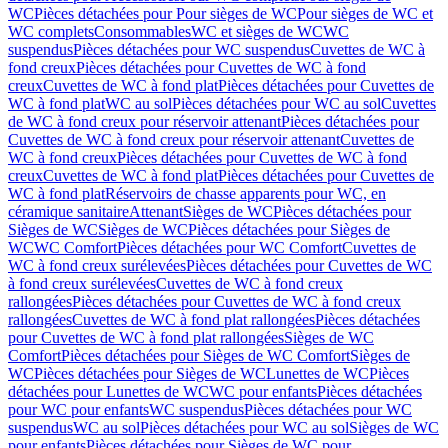
WC
Pièces détachées pour Pour sièges de WC
Pour sièges de WC et
WC complets
Consommables
WC et sièges de WC
WC
suspendus
Pièces détachées pour WC suspendus
Cuvettes de WC à
fond creux
Pièces détachées pour Cuvettes de WC à fond
creux
Cuvettes de WC à fond plat
Pièces détachées pour Cuvettes de
WC à fond plat
WC au sol
Pièces détachées pour WC au sol
Cuvettes
de WC à fond creux pour réservoir attenant
Pièces détachées pour
Cuvettes de WC à fond creux pour réservoir attenant
Cuvettes de
WC à fond creux
Pièces détachées pour Cuvettes de WC à fond
creux
Cuvettes de WC à fond plat
Pièces détachées pour Cuvettes de
WC à fond plat
Réservoirs de chasse apparents pour WC, en
céramique sanitaire
Attenant
Sièges de WC
Pièces détachées pour
Sièges de WC
Sièges de WC
Pièces détachées pour Sièges de
WC
WC Comfort
Pièces détachées pour WC Comfort
Cuvettes de
WC à fond creux surélevées
Pièces détachées pour Cuvettes de WC
à fond creux surélevées
Cuvettes de WC à fond creux
rallongées
Pièces détachées pour Cuvettes de WC à fond creux
rallongées
Cuvettes de WC à fond plat rallongées
Pièces détachées
pour Cuvettes de WC à fond plat rallongées
Sièges de WC
Comfort
Pièces détachées pour Sièges de WC Comfort
Sièges de
WC
Pièces détachées pour Sièges de WC
Lunettes de WC
Pièces
détachées pour Lunettes de WC
WC pour enfants
Pièces détachées
pour WC pour enfants
WC suspendus
Pièces détachées pour WC
suspendus
WC au sol
Pièces détachées pour WC au sol
Sièges de WC
pour enfants
Pièces détachées pour Sièges de WC pour