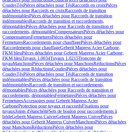
Coudes
Tés
Pièces détachées pour Tés
Raccords en croix
Pièces
détachées pour Raccords en croix
Raccords de transition
indémontables
Pièces détachées pour Raccords de transition
indémontables
Raccords de transition et raccordements,
démontables
Pièces détachées pour Raccords de transition et
raccordements, démontables
Compensateurs
Pièces détachées pour
Compensateurs
Fermetures
Pièces détachées pour
Fermetures
Raccordements pour chauffage
Pièces détachées pour
Raccordements pour chauffage
Geberit Mapress Acier Carbone,
FKM bleu
Pièces détachées pour Geberit Mapress Acier Carbone,
FKM bleu
Tuyaux 1.0034
Tuyaux 1.0215
Tronçons de
tuyau
Manchons
Pièces détachées pour Manchons
Réductions
Pièces
détachées pour Réductions
Coudes
Pièces détachées pour
Coudes
Tés
Pièces détachées pour Tés
Raccords de transition
indémontables
Pièces détachées pour Raccords de transition
indémontables
Raccords de transition et raccordements,
démontables
Pièces détachées pour Raccords de transition et
raccordements, démontables
Fermetures
Pièces détachées pour
Fermetures
Accessoires pour Geberit Mapress Acier
Carbone
Protection pour tuyaux et raccords
Fixations pour
tuyaux
Joints d'étanchéité
Sets de boulon pour raccordements à
bride
Geberit Mapress Cuivre
Geberit Mapress Cuivre
Pièces
détachées pour Geberit Mapress Cuivre
Manchons
Pièces détachées
pour Manchons
Réductions
Pièces détachées pour