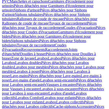
PVC
Manchettes et capuchons
Garnitures d'écoulement pour
urinoirs
Pièces détachées pour Garnitures d'écoulement pour
urinoirs
Siphons d'urinoir
Pièces détachées pour Siphons
d'urinoir
Siphons tubulaires
Pièces détachées pour Siphons
tubulaires
Rallonges de coude de rinçage
Pièces détachées pour
Rallonges de coude de rinçage
Tuyaux de raccordement
Pièces
détachées pour Tuyaux de raccordement
Coudes d'évacuation
Pièces
détachées pour Coudes d'évacuation
Garnitures d'écoulement pour
bidets
Pièces détachées pour Garnitures d'écoulement pour
bidets
Siphons tubulaires
Pièces détachées pour Siphons
tubulaires
Tuyaux de raccordement
Coudes
d'évacuation
Recouvrements
Raccordements
Joints
d'étanchéité
Douilles à braser
Pièces détachées pour Douilles à
braser
Zone de lavage
Lavabos
Lavabos
Pièces détachées pour
Lavabos
Lavabos doubles
Pièces détachées pour Lavabos
doubles
Lavabos pour meubles
Pièces détachées pour Lavabos pour
meubles
Lavabos à poser
Pièces détachées pour Lavabos à
poser
Lave-mains
Pièces détachées pour Lave-mains
Lave-mains à
poser
Lave-mains d'angle
Lavabos semi-encastrés
Pièces détachées
pour Lavabos semi-encastrés
Vasques à encastrer
Pièces détachées
pour Vasques à encastrer
Lavabos à sous-encastrer
Pièces détachées
pour Lavabos à sous-encastrer
Lavabos d'angle
Lavabos
collectifs
Lavabos Comfort
Lavabos pour enfants
Pièces détachées
pour Lavabos pour enfants
Lavabos
Lavabos collectifs
Pièces
détachées pour Lavabos collectifs
Cache-siphons
Accessoires
Pièces