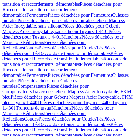
transition et raccordements, démontables
Pièces détachées pour
Raccords de transition et raccordements,
démontables
Fermetures
Pièces détachées pour Fermetures
Culasses
murales
Pièces détachées pour Culasses murales
Geberit Mapress
Acier Inoxydable, sans silicone
Pièces détachées pour Geberit
Mapress Acier Inoxydable, sans silicone
Tuyaux 1.4401
Pièces
détachées pour Tuyaux 1.4401
Manchons
Pièces détachées pour
Manchons
Réductions
Pièces détachées pour
Réductions
Coudes
Pièces détachées pour Coudes
Tés
Pièces
détachées pour Tés
Raccords de transition indémontables
Pièces
détachées pour Raccords de transition indémontables
Raccords de
transition et raccordements, démontables
Pièces détachées pour
Raccords de transition et raccordements,
démontables
Fermetures
Pièces détachées pour Fermetures
Culasses
murales
Pièces détachées pour Culasses
murales
Compensateurs
Pièces détachées pour
Compensateurs
Traversées
Geberit Mapress Acier Inoxydable, FKM
bleu
Pièces détachées pour Geberit Mapress Acier Inoxydable, FKM
bleu
Tuyaux 1.4401
Pièces détachées pour Tuyaux 1.4401
Tuyaux
1.4301
Tronçons de tuyau
Manchons
Pièces détachées pour
Manchons
Réductions
Pièces détachées pour
Réductions
Coudes
Pièces détachées pour Coudes
Tés
Pièces
détachées pour Tés
Raccords de transition indémontables
Pièces
détachées pour Raccords de transition indémontables
Raccords de
transition et raccordements, démontables
Pièces détachées pour