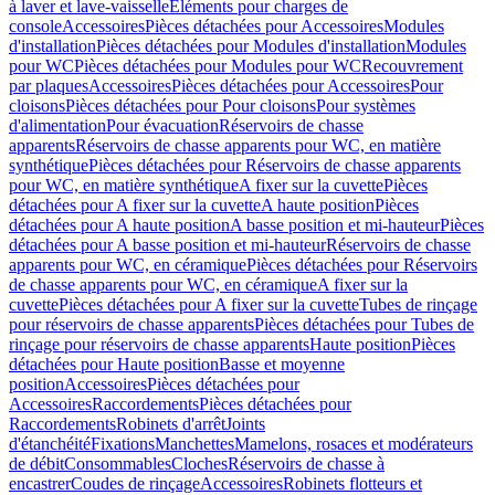
à laver et lave-vaisselle
Eléments pour charges de
console
Accessoires
Pièces détachées pour Accessoires
Modules
d'installation
Pièces détachées pour Modules d'installation
Modules
pour WC
Pièces détachées pour Modules pour WC
Recouvrement
par plaques
Accessoires
Pièces détachées pour Accessoires
Pour
cloisons
Pièces détachées pour Pour cloisons
Pour systèmes
d'alimentation
Pour évacuation
Réservoirs de chasse
apparents
Réservoirs de chasse apparents pour WC, en matière
synthétique
Pièces détachées pour Réservoirs de chasse apparents
pour WC, en matière synthétique
A fixer sur la cuvette
Pièces
détachées pour A fixer sur la cuvette
A haute position
Pièces
détachées pour A haute position
A basse position et mi-hauteur
Pièces
détachées pour A basse position et mi-hauteur
Réservoirs de chasse
apparents pour WC, en céramique
Pièces détachées pour Réservoirs
de chasse apparents pour WC, en céramique
A fixer sur la
cuvette
Pièces détachées pour A fixer sur la cuvette
Tubes de rinçage
pour réservoirs de chasse apparents
Pièces détachées pour Tubes de
rinçage pour réservoirs de chasse apparents
Haute position
Pièces
détachées pour Haute position
Basse et moyenne
position
Accessoires
Pièces détachées pour
Accessoires
Raccordements
Pièces détachées pour
Raccordements
Robinets d'arrêt
Joints
d'étanchéité
Fixations
Manchettes
Mamelons, rosaces et modérateurs
de débit
Consommables
Cloches
Réservoirs de chasse à
encastrer
Coudes de rinçage
Accessoires
Robinets flotteurs et