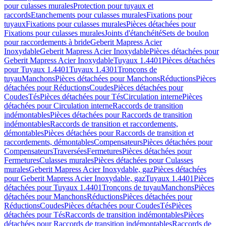
pour culasses murales
Protection pour tuyaux et
raccords
Etanchements pour culasses murales
Fixations pour
tuyaux
Fixations pour culasses murales
Pièces détachées pour
Fixations pour culasses murales
Joints d'étanchéité
Sets de boulon
pour raccordements à bride
Geberit Mapress Acier
Inoxydable
Geberit Mapress Acier Inoxydable
Pièces détachées pour
Geberit Mapress Acier Inoxydable
Tuyaux 1.4401
Pièces détachées
pour Tuyaux 1.4401
Tuyaux 1.4301
Tronçons de
tuyau
Manchons
Pièces détachées pour Manchons
Réductions
Pièces
détachées pour Réductions
Coudes
Pièces détachées pour
Coudes
Tés
Pièces détachées pour Tés
Circulation interne
Pièces
détachées pour Circulation interne
Raccords de transition
indémontables
Pièces détachées pour Raccords de transition
indémontables
Raccords de transition et raccordements,
démontables
Pièces détachées pour Raccords de transition et
raccordements, démontables
Compensateurs
Pièces détachées pour
Compensateurs
Traversées
Fermetures
Pièces détachées pour
Fermetures
Culasses murales
Pièces détachées pour Culasses
murales
Geberit Mapress Acier Inoxydable, gaz
Pièces détachées
pour Geberit Mapress Acier Inoxydable, gaz
Tuyaux 1.4401
Pièces
détachées pour Tuyaux 1.4401
Tronçons de tuyau
Manchons
Pièces
détachées pour Manchons
Réductions
Pièces détachées pour
Réductions
Coudes
Pièces détachées pour Coudes
Tés
Pièces
détachées pour Tés
Raccords de transition indémontables
Pièces
détachées pour Raccords de transition indémontables
Raccords de