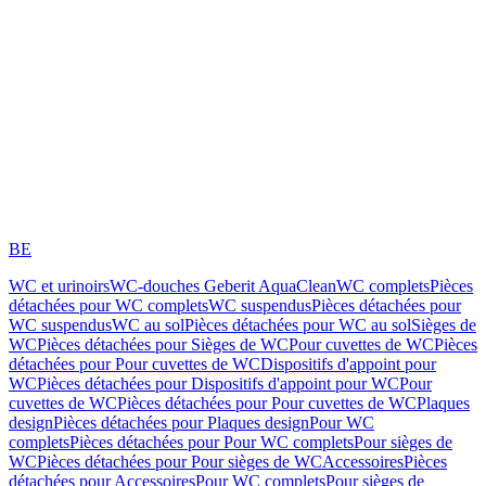
BE
WC et urinoirs
WC-douches Geberit AquaClean
WC complets
Pièces
détachées pour WC complets
WC suspendus
Pièces détachées pour
WC suspendus
WC au sol
Pièces détachées pour WC au sol
Sièges de
WC
Pièces détachées pour Sièges de WC
Pour cuvettes de WC
Pièces
détachées pour Pour cuvettes de WC
Dispositifs d'appoint pour
WC
Pièces détachées pour Dispositifs d'appoint pour WC
Pour
cuvettes de WC
Pièces détachées pour Pour cuvettes de WC
Plaques
design
Pièces détachées pour Plaques design
Pour WC
complets
Pièces détachées pour Pour WC complets
Pour sièges de
WC
Pièces détachées pour Pour sièges de WC
Accessoires
Pièces
détachées pour Accessoires
Pour WC complets
Pour sièges de