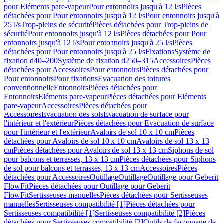
pour Eléments pare-vapeur
Pour entonnoirs jusqu'à 12 l/s
Pièces
détachées pour Pour entonnoirs jusqu'à 12 l/s
Pour entonnoirs jusqu'à
25 l/s
Trop-pleins de sécurité
Pièces détachées pour Trop-pleins de
sécurité
Pour entonnoirs jusqu'à 12 l/s
Pièces détachées pour Pour
entonnoirs jusqu'à 12 l/s
Pour entonnoirs jusqu'à 25 l/s
Pièces
détachées pour Pour entonnoirs jusqu'à 25 l/s
Fixations
Système de
fixation d40–200
Système de fixation d250–315
Accessoires
Pièces
détachées pour Accessoires
Pour entonnoirs
Pièces détachées pour
Pour entonnoirs
Pour fixations
Evacuation des toitures
conventionnelle
Entonnoirs
Pièces détachées pour
Entonnoirs
Eléments pare-vapeur
Pièces détachées pour Eléments
pare-vapeur
Accessoires
Pièces détachées pour
Accessoires
Evacuation des sols
Evacuation de surface pour
l'intérieur et l'extérieur
Pièces détachées pour Evacuation de surface
pour l'intérieur et l'extérieur
Avaloirs de sol 10 x 10 cm
Pièces
détachées pour Avaloirs de sol 10 x 10 cm
Avaloirs de sol 13 x 13
cm
Pièces détachées pour Avaloirs de sol 13 x 13 cm
Siphons de sol
pour balcons et terrasses, 13 x 13 cm
Pièces détachées pour Siphons
de sol pour balcons et terrasses, 13 x 13 cm
Accessoires
Pièces
détachées pour Accessoires
Outillage
Outillage
Outillage pour Geberit
FlowFit
Pièces détachées pour Outillage pour Geberit
FlowFit
Sertisseuses manuelles
Pièces détachées pour Sertisseuses
manuelles
Sertisseuses compatibilité [1]
Pièces détachées pour
Sertisseuses compatibilité [1]
Sertisseuses compatibilité [2]
Pièces
détachées pour Sertisseuses compatibilité [2]
Outils de façonnage de