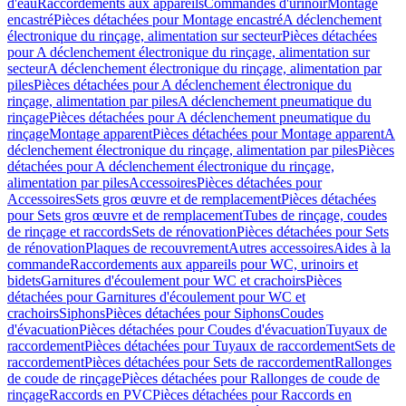
d'eau
Raccordements aux appareils
Commandes d'urinoir
Montage
encastré
Pièces détachées pour Montage encastré
A déclenchement
électronique du rinçage, alimentation sur secteur
Pièces détachées
pour A déclenchement électronique du rinçage, alimentation sur
secteur
A déclenchement électronique du rinçage, alimentation par
piles
Pièces détachées pour A déclenchement électronique du
rinçage, alimentation par piles
A déclenchement pneumatique du
rinçage
Pièces détachées pour A déclenchement pneumatique du
rinçage
Montage apparent
Pièces détachées pour Montage apparent
A
déclenchement électronique du rinçage, alimentation par piles
Pièces
détachées pour A déclenchement électronique du rinçage,
alimentation par piles
Accessoires
Pièces détachées pour
Accessoires
Sets gros œuvre et de remplacement
Pièces détachées
pour Sets gros œuvre et de remplacement
Tubes de rinçage, coudes
de rinçage et raccords
Sets de rénovation
Pièces détachées pour Sets
de rénovation
Plaques de recouvrement
Autres accessoires
Aides à la
commande
Raccordements aux appareils pour WC, urinoirs et
bidets
Garnitures d'écoulement pour WC et crachoirs
Pièces
détachées pour Garnitures d'écoulement pour WC et
crachoirs
Siphons
Pièces détachées pour Siphons
Coudes
d'évacuation
Pièces détachées pour Coudes d'évacuation
Tuyaux de
raccordement
Pièces détachées pour Tuyaux de raccordement
Sets de
raccordement
Pièces détachées pour Sets de raccordement
Rallonges
de coude de rinçage
Pièces détachées pour Rallonges de coude de
rinçage
Raccords en PVC
Pièces détachées pour Raccords en