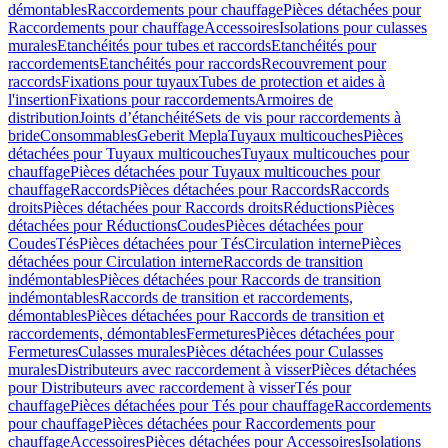
démontables
Raccordements pour chauffage
Pièces détachées pour
Raccordements pour chauffage
Accessoires
Isolations pour culasses
murales
Etanchéités pour tubes et raccords
Etanchéités pour
raccordements
Etanchéités pour raccords
Recouvrement pour
raccords
Fixations pour tuyaux
Tubes de protection et aides à
l'insertion
Fixations pour raccordements
Armoires de
distribution
Joints d’étanchéité
Sets de vis pour raccordements à
bride
Consommables
Geberit Mepla
Tuyaux multicouches
Pièces
détachées pour Tuyaux multicouches
Tuyaux multicouches pour
chauffage
Pièces détachées pour Tuyaux multicouches pour
chauffage
Raccords
Pièces détachées pour Raccords
Raccords
droits
Pièces détachées pour Raccords droits
Réductions
Pièces
détachées pour Réductions
Coudes
Pièces détachées pour
Coudes
Tés
Pièces détachées pour Tés
Circulation interne
Pièces
détachées pour Circulation interne
Raccords de transition
indémontables
Pièces détachées pour Raccords de transition
indémontables
Raccords de transition et raccordements,
démontables
Pièces détachées pour Raccords de transition et
raccordements, démontables
Fermetures
Pièces détachées pour
Fermetures
Culasses murales
Pièces détachées pour Culasses
murales
Distributeurs avec raccordement à visser
Pièces détachées
pour Distributeurs avec raccordement à visser
Tés pour
chauffage
Pièces détachées pour Tés pour chauffage
Raccordements
pour chauffage
Pièces détachées pour Raccordements pour
chauffage
Accessoires
Pièces détachées pour Accessoires
Isolations