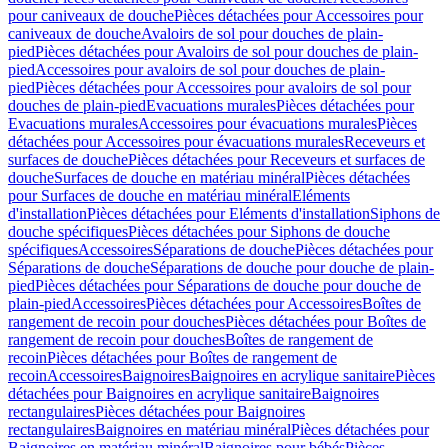
pour caniveaux de douche
Pièces détachées pour Accessoires pour
caniveaux de douche
Avaloirs de sol pour douches de plain-
pied
Pièces détachées pour Avaloirs de sol pour douches de plain-
pied
Accessoires pour avaloirs de sol pour douches de plain-
pied
Pièces détachées pour Accessoires pour avaloirs de sol pour
douches de plain-pied
Evacuations murales
Pièces détachées pour
Evacuations murales
Accessoires pour évacuations murales
Pièces
détachées pour Accessoires pour évacuations murales
Receveurs et
surfaces de douche
Pièces détachées pour Receveurs et surfaces de
douche
Surfaces de douche en matériau minéral
Pièces détachées
pour Surfaces de douche en matériau minéral
Eléments
d'installation
Pièces détachées pour Eléments d'installation
Siphons de
douche spécifiques
Pièces détachées pour Siphons de douche
spécifiques
Accessoires
Séparations de douche
Pièces détachées pour
Séparations de douche
Séparations de douche pour douche de plain-
pied
Pièces détachées pour Séparations de douche pour douche de
plain-pied
Accessoires
Pièces détachées pour Accessoires
Boîtes de
rangement de recoin pour douches
Pièces détachées pour Boîtes de
rangement de recoin pour douches
Boîtes de rangement de
recoin
Pièces détachées pour Boîtes de rangement de
recoin
Accessoires
Baignoires
Baignoires en acrylique sanitaire
Pièces
détachées pour Baignoires en acrylique sanitaire
Baignoires
rectangulaires
Pièces détachées pour Baignoires
rectangulaires
Baignoires en matériau minéral
Pièces détachées pour
Baignoires en matériau minéral
Baignoires pour bébés
Pièces