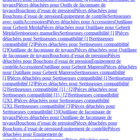
tuyaux
Pièces détachées pour Outils de façonnage de
tuyaux
Bouchons d’essai de pression
Pièces détachées pour
Bouchons d’essai de pression
Equipement de contrôle
Sertisseuses
avec outils
Accessoires
Pièces détachées pour Accessoires
Outillage
pour Geberit Mepla
Pièces détachées pour Outillage pour Geberit
Mepla
Sertisseuses manuelles
Sertisseuses compatibilité [1]
Pièces
détachées pour Sertisseuses compatibilité [1]
Sertisseuses
compatibilité [2]
Pièces détachées pour Sertisseuses compatibilité
[2]
Outillage de façonnage de tuyaux
Pièces détachées pour Outillage
de façonnage de tuyaux
Bouchons d’essai de pression
Pièces
détachées pour Bouchons d’essai de pression
Equipement de
contrôle
Accessoires
Outillage pour Geberit Mapress
Pièces détachées
pour Outillage pour Geberit Mapress
Sertisseuses compatibilité
[1]
Pièces détachées pour Sertisseuses compatibilité [1]
Sertisseuses
compatibilité [2]
Pièces détachées pour Sertisseuses compatibilité
[2]
Sertisseuses compatibilité [1] / [2]
Pièces détachées pour
Sertisseuses compatibilité [1] / [2]
Sertisseuses compatibilité
[2XL]
Pièces détachées pour Sertisseuses compatibilité
[2XL]
Sertisseuses compatibilité [3]
Pièces détachées pour
Sertisseuses compatibilité [3]
Outillage de façonnage de
tuyaux
Pièces détachées pour Outillage de façonnage de
tuyaux
Bouchons d’essai de pression
Pièces détachées pour
Bouchons d’essai de pression
Equipement de contrôle
Pièces
détachées pour Equipement de
contrôle
Accessoires
Sertisseuses
Pièces détachées pour