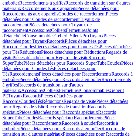
emboîter
Raccordements à griffes
Raccords de transition sur d'autres
matériaux
Raccordements aux appareils
Pièces détachées pour
Raccordements aux appareils
Coudes de raccordement
Pièces
détachées pour Coudes de raccordement
Tuyaux de
raccordement
Pièces détachées pour Tuyaux de
raccordement
Accessoires
Colliers
Fermetures
Joints
d'étanchéité
Consommables
Geberit Silent-Pro
Tuyaux
Pièces
détachées pour Tuyaux
Raccords
Pièces détachées pour
Raccords
Coudes
Pièces détachées pour Coudes
Tés
Pièces détachées
pour Tés
Réductions
Pièces détachées pour Réductions
Regards de
visite
Pièces détachées pour Regards de visite
Raccords
SuperTube
Pièces détachées pour Raccords SuperTube
Coudes
Pièces
détachées pour Coudes
Tés
Pièces détachées pour
Tés
Raccordements
Pièces détachées pour Raccordements
Raccords à
emboîter
Pièces détachées pour Raccords à emboîter
Raccordements
à griffes
Raccords de transition sur d'autres
matériaux
Accessoires
Colliers
Fermetures
Consommables
Geberit
PE
Tuyaux
Raccords
Pièces détachées pour
Raccords
Coudes
Tés
Réductions
Regards de visite
Pièces détachées
pour Regards de visite
Raccords de transition
Raccords
spéciaux
Pièces détachées pour Raccords spéciaux
Raccords
SuperTube
Coudes
Raccords spéciaux
Raccordements
Pièces
détachées pour Raccordements
Raccords à souder
Raccords à
emboîter
Pièces détachées pour Raccords à emboîter
Raccords de
transition sur d'autres matériaux
Pièces détachées pour Raccords de