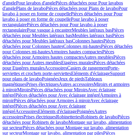
d'angle
Pour lavabos d'angle
Pièces détachées pour Pour lavabos
d'angle
Plans de lavabo
Pièces détachées pour Plans de lavabo
Pour
lavabo à poser en forme de coupelle
Pièces détachées pour Pour
lavabo à poser en forme de coupelle
Pour lavabo à poser
rectangulaire
Pièces détachées pour Pour lavabo à poser
rectangulaire
Pour vasque à encastrer
Meubles latéraux bas
Pièces
détachées pour Meubles latéraux bas
Meubles latéraux bas
Pièces
détachées pour Meubles latéraux bas
Colonnes hautes
Pièces
détachées pour Colonnes hautes
Colonnes mi-hautes
Pièces détachées
pour Colonnes mi-hautes
Armoires hautes compactes
Pièces
détachées pour Armoires hautes compactes
Autres meubles
Pièces
détachées pour Autres meubles
Etagères murales
Pièces détachées
pour Etagères murales
Accessoires
Casiers de rangement
Porte-
serviettes et crochets porte-serviettes
Eléments d'éclairage
Support
pour plans de lavabo
Poignées
Jeux de pieds
Tableaux
magnétiques
Prises électriques
Autres accessoires
Miroirs et armoires
à miroir
Miroirs
Pièces détachées pour Miroirs
Avec éclairage
intégré
Pièces détachées pour Avec éclairage intégré
Armoires à
miroir
Pièces détachées pour Armoires à miroir
Avec éclairage
intégré
Pièces détachées pour Avec éclairage
intégré
Accessoires
Eléments d'éclairage
Poignées
Autres
accessoires
Prises électriques
Robinetteries
Robinets de lavabo
Pièces
détachées pour Robinets de lavabo
Montage sur lavabo, alimentation
sur secteur
Pièces détachées pour Montage sur lavabo, alimentation
sur secteur
Montage sur lavabo, alimentation par piles
Pièces