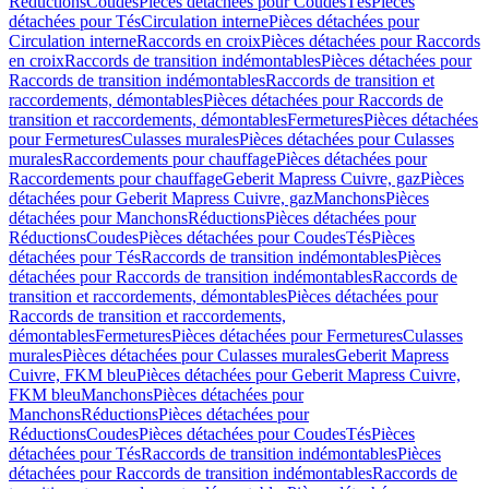
Réductions
Coudes
Pièces détachées pour Coudes
Tés
Pièces
détachées pour Tés
Circulation interne
Pièces détachées pour
Circulation interne
Raccords en croix
Pièces détachées pour Raccords
en croix
Raccords de transition indémontables
Pièces détachées pour
Raccords de transition indémontables
Raccords de transition et
raccordements, démontables
Pièces détachées pour Raccords de
transition et raccordements, démontables
Fermetures
Pièces détachées
pour Fermetures
Culasses murales
Pièces détachées pour Culasses
murales
Raccordements pour chauffage
Pièces détachées pour
Raccordements pour chauffage
Geberit Mapress Cuivre, gaz
Pièces
détachées pour Geberit Mapress Cuivre, gaz
Manchons
Pièces
détachées pour Manchons
Réductions
Pièces détachées pour
Réductions
Coudes
Pièces détachées pour Coudes
Tés
Pièces
détachées pour Tés
Raccords de transition indémontables
Pièces
détachées pour Raccords de transition indémontables
Raccords de
transition et raccordements, démontables
Pièces détachées pour
Raccords de transition et raccordements,
démontables
Fermetures
Pièces détachées pour Fermetures
Culasses
murales
Pièces détachées pour Culasses murales
Geberit Mapress
Cuivre, FKM bleu
Pièces détachées pour Geberit Mapress Cuivre,
FKM bleu
Manchons
Pièces détachées pour
Manchons
Réductions
Pièces détachées pour
Réductions
Coudes
Pièces détachées pour Coudes
Tés
Pièces
détachées pour Tés
Raccords de transition indémontables
Pièces
détachées pour Raccords de transition indémontables
Raccords de