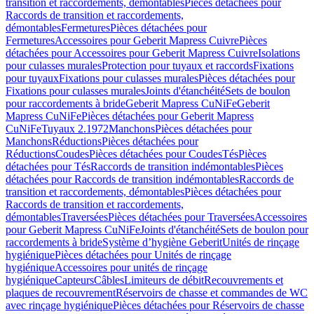
transition et raccordements, démontables
Pièces détachées pour
Raccords de transition et raccordements,
démontables
Fermetures
Pièces détachées pour
Fermetures
Accessoires pour Geberit Mapress Cuivre
Pièces
détachées pour Accessoires pour Geberit Mapress Cuivre
Isolations
pour culasses murales
Protection pour tuyaux et raccords
Fixations
pour tuyaux
Fixations pour culasses murales
Pièces détachées pour
Fixations pour culasses murales
Joints d'étanchéité
Sets de boulon
pour raccordements à bride
Geberit Mapress CuNiFe
Geberit
Mapress CuNiFe
Pièces détachées pour Geberit Mapress
CuNiFe
Tuyaux 2.1972
Manchons
Pièces détachées pour
Manchons
Réductions
Pièces détachées pour
Réductions
Coudes
Pièces détachées pour Coudes
Tés
Pièces
détachées pour Tés
Raccords de transition indémontables
Pièces
détachées pour Raccords de transition indémontables
Raccords de
transition et raccordements, démontables
Pièces détachées pour
Raccords de transition et raccordements,
démontables
Traversées
Pièces détachées pour Traversées
Accessoires
pour Geberit Mapress CuNiFe
Joints d'étanchéité
Sets de boulon pour
raccordements à bride
Système d’hygiène Geberit
Unités de rinçage
hygiénique
Pièces détachées pour Unités de rinçage
hygiénique
Accessoires pour unités de rinçage
hygiénique
Capteurs
Câbles
Limiteurs de débit
Recouvrements et
plaques de recouvrement
Réservoirs de chasse et commandes de WC
avec rinçage hygiénique
Pièces détachées pour Réservoirs de chasse