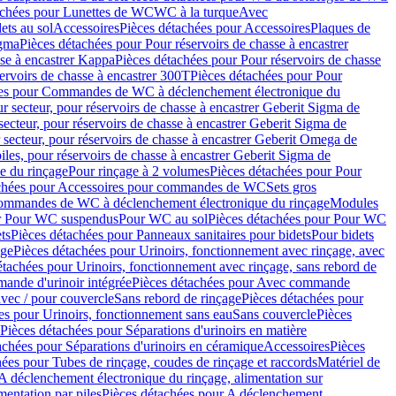
achées pour Lunettes de WC
WC à la turque
Avec
ets au sol
Accessoires
Pièces détachées pour Accessoires
Plaques de
igma
Pièces détachées pour Pour réservoirs de chasse à encastrer
sse à encastrer Kappa
Pièces détachées pour Pour réservoirs de chasse
ervoirs de chasse à encastrer 300T
Pièces détachées pour Pour
ées pour Commandes de WC à déclenchement électronique du
r secteur, pour réservoirs de chasse à encastrer Geberit Sigma de
secteur, pour réservoirs de chasse à encastrer Geberit Sigma de
 secteur, pour réservoirs de chasse à encastrer Geberit Omega de
iles, pour réservoirs de chasse à encastrer Geberit Sigma de
 du rinçage
Pour rinçage à 2 volumes
Pièces détachées pour Pour
achées pour Accessoires pour commandes de WC
Sets gros
commandes de WC à déclenchement électronique du rinçage
Modules
ur Pour WC suspendus
Pour WC au sol
Pièces détachées pour Pour WC
ts
Pièces détachées pour Panneaux sanitaires pour bidets
Pour bidets
age
Pièces détachées pour Urinoirs, fonctionnement avec rinçage, avec
étachées pour Urinoirs, fonctionnement avec rinçage, sans rebord de
nde d'urinoir intégrée
Pièces détachées pour Avec commande
avec / pour couvercle
Sans rebord de rinçage
Pièces détachées pour
es pour Urinoirs, fonctionnement sans eau
Sans couvercle
Pièces
Pièces détachées pour Séparations d'urinoirs en matière
achées pour Séparations d'urinoirs en céramique
Accessoires
Pièces
hées pour Tubes de rinçage, coudes de rinçage et raccords
Matériel de
A déclenchement électronique du rinçage, alimentation sur
mentation par piles
Pièces détachées pour A déclenchement