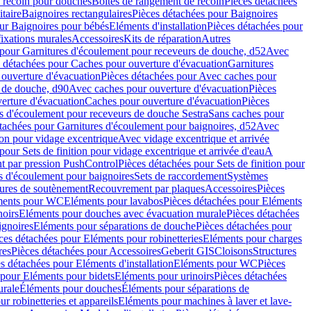
e recoin pour douches
Boîtes de rangement de recoin
Pièces détachées
taire
Baignoires rectangulaires
Pièces détachées pour Baignoires
ur Baignoires pour bébés
Eléments d'installation
Pièces détachées pour
fixations murales
Accessoires
Kits de réparation
Autres
 pour Garnitures d'écoulement pour receveurs de douche, d52
Avec
 détachées pour Caches pour ouverture d'évacuation
Garnitures
ouverture d'évacuation
Pièces détachées pour Avec caches pour
s de douche, d90
Avec caches pour ouverture d'évacuation
Pièces
erture d'évacuation
Caches pour ouverture d'évacuation
Pièces
s d'écoulement pour receveurs de douche Sestra
Sans caches pour
tachées pour Garnitures d'écoulement pour baignoires, d52
Avec
ion pour vidage excentrique
Avec vidage excentrique et arrivée
pour Sets de finition pour vidage excentrique et arrivée d'eau
A
nt par pression PushControl
Pièces détachées pour Sets de finition pour
s d'écoulement pour baignoires
Sets de raccordement
Systèmes
tures de soutènement
Recouvrement par plaques
Accessoires
Pièces
éments pour WC
Eléments pour lavabos
Pièces détachées pour Eléments
noirs
Eléments pour douches avec évacuation murale
Pièces détachées
ignoires
Eléments pour séparations de douche
Pièces détachées pour
ces détachées pour Eléments pour robinetteries
Eléments pour charges
res
Pièces détachées pour Accessoires
Geberit GIS
Cloisons
Structures
s détachées pour Eléments d'installation
Eléments pour WC
Pièces
 pour Eléments pour bidets
Eléments pour urinoirs
Pièces détachées
urale
Éléments pour douches
Éléments pour séparations de
r robinetteries et appareils
Eléments pour machines à laver et lave-