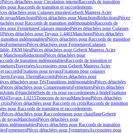
e
Pièces détachées pour Circulation interne
Raccords de transition
hées pour Raccords de transition et raccordements,
èces détachées pour Culasses murales
Geberit Mapress Acier
de tuyau
Manchons
Pièces détachées pour Manchons
Réductions
Pièces
étachées pour Raccords de transition indémontables
Raccords de
hées pour Fermetures
Culasses murales
Pièces détachées pour Culasses
1
Pièces détachées pour Tuyaux 1.4401
Manchons
Pièces détachées
transition indémontables
Pièces détachées pour Raccords de transition
les
Fermetures
Pièces détachées pour Fermetures
Culasses
ydable, FKM bleu
Pièces détachées pour Geberit Mapress Acier
our Manchons
Réductions
Pièces détachées pour
ccords de transition indémontables
Raccords de transition et
rmetures
Traversées
Accessoires pour Geberit Mapress Acier
 et raccords
Fixations pour tuyaux
Fixations pour culasses
Therm
Tuyaux Therm
Raccords
Pièces détachées pour
ièces détachées pour Tés
Transitions indémontables
Pièces détachées
s
Pièces détachées pour Compensateurs
Fermetures
Pièces détachées
rm
Joints d'étanchéité
Sets de vis pour raccordements à bride
Fixations
0034
Tuyaux 1.0215
Tronçons de tuyau
Manchons
Pièces détachées
 croix
Pièces détachées pour Raccords en croix
Raccords de transition
hées pour Raccords de transition et raccordements,
e
Pièces détachées pour Raccordements pour chauffage
Geberit
 de tuyau
Manchons
Pièces détachées pour
ition indémontables
Pièces détachées pour Raccords de transition
les
Fermetures
Pièces détachées pour Fermetures
Accessoires pour