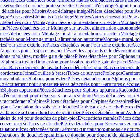
e-serviettes et crochets porte-serviettes
Eléments d'éclairage
Support pou
 détachées pour Miroirs
Avec éclairage intégré
Pièces détachées pour Av
tégré
Accessoires
Eléments d'éclairage
Poignées
Autres accessoires
Prises
s détachées pour Montage sur lavabo, alimentation sur secteur
Montage s
ome
Pièces détachées pour Montage sur lavabo, alimentation autonome
M
ièces détachées pour Montage mural, alimentation sur secteur
Montage m
étachées pour Montage mural, alimentation autonome
Montage mural, ro
ries
Pour zone extérieure
Pièces détachées pour Pour zone extérieure
Acc
ppareils pour l’espace lavabo, l’évier, les appareils et le déversoir mu
phons tubulaires, modèle gain de place
Pièces détachées pour Siphons tu
o
Siphons à tuyau d'immersion pour lavabo, modèle gain de place
Pièces
strer
Raccordements de lavabo
Pièces détachées pour Raccordements de
ccordements
Joints
Douilles à braser
Tubes de surverse
Prolonges
Garnitur
hons tubulaires
Siphons pour éviers
Pièces détachées pour Siphons pour 
s d'écoulement pour appareils
Pièces détachées pour Garnitures d'écoule
er
Siphons apparents
Pièces détachées pour Siphons apparents
Raccordem
es d'écoulement pour déversoirs muraux
Siphons
Pièces détachées pour 
e raccordement
Crépines
Pièces détachées pour Crépines
Accessoires
Piè
 pour Evacuation des sols pour douches
Caniveaux de douche
Pièces dé
valoirs de sol pour douches de plain-pied
Pièces détachées pour Avaloir
loirs de sol pour douches de plain-pied
Evacuations murales
Pièces dét
eceveurs et surfaces de douche
Pièces détachées pour Receveurs et sur
tallation
Pièces détachées pour Eléments d'installation
Siphons de douche
éparations de douche
Séparations de douche pour douche de plain-pied