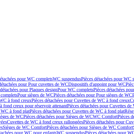
détachées pour WC complets
WC suspendus
Pièces détachées pour WC 
détachées pour Pour cuvettes de WC
Dispositifs d'appoint pour WC
Pièc
 détachées pour Plaques design
Pour WC complets
Pièces détachées po
complets
Pour sièges de WC
Pièces détachées pour Pour sièges de WC
 WC à fond creux
Pièces détachées pour Cuvettes de WC à fond creux
Cu
 fond creux pour réservoir attenant
Pièces détachées pour Cuvettes de 
 WC à fond plat
Pièces détachées pour Cuvettes de WC à fond plat
Rése
ièges de WC
Pièces détachées pour Sièges de WC
WC Comfort
Pièces 
vées
Cuvettes de WC à fond creux rallongées
Pièces détachées pour Cuv
es
Sièges de WC Comfort
Pièces détachées pour Sièges de WC Comfort
tachées pour WC pour enfants
WC suspendus
Pièces détachées pour W