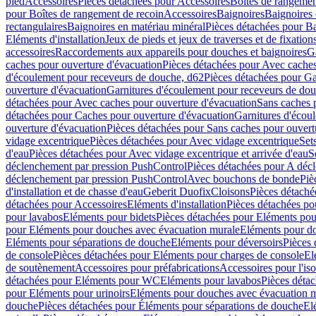
pied
Accessoires
Pièces détachées pour Accessoires
Boîtes de rangemen
pour Boîtes de rangement de recoin
Accessoires
Baignoires
Baignoires 
rectangulaires
Baignoires en matériau minéral
Pièces détachées pour Ba
Eléments d'installation
Jeux de pieds et jeux de traverses et de fixatio
accessoires
Raccordements aux appareils pour douches et baignoires
G
caches pour ouverture d'évacuation
Pièces détachées pour Avec caches
d'écoulement pour receveurs de douche, d62
Pièces détachées pour Ga
ouverture d'évacuation
Garnitures d'écoulement pour receveurs de do
détachées pour Avec caches pour ouverture d'évacuation
Sans caches 
détachées pour Caches pour ouverture d'évacuation
Garnitures d'écou
ouverture d'évacuation
Pièces détachées pour Sans caches pour ouvert
vidage excentrique
Pièces détachées pour Avec vidage excentrique
Set
d'eau
Pièces détachées pour Avec vidage excentrique et arrivée d'eau
S
déclenchement par pression PushControl
Pièces détachées pour A déc
déclenchement par pression PushControl
Avec bouchons de bonde
Piè
d'installation et de chasse d'eau
Geberit Duofix
Cloisons
Pièces détaché
détachées pour Accessoires
Eléments d'installation
Pièces détachées pou
pour lavabos
Eléments pour bidets
Pièces détachées pour Eléments pou
pour Eléments pour douches avec évacuation murale
Eléments pour do
Eléments pour séparations de douche
Eléments pour déversoirs
Pièces 
de console
Pièces détachées pour Eléments pour charges de console
El
de soutènement
Accessoires pour préfabrications
Accessoires pour l'is
détachées pour Eléments pour WC
Eléments pour lavabos
Pièces déta
pour Eléments pour urinoirs
Eléments pour douches avec évacuation 
douche
Pièces détachées pour Éléments pour séparations de douche
El