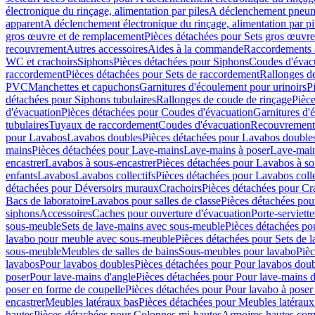
électronique du rinçage, alimentation par piles
A déclenchement pneum
apparent
A déclenchement électronique du rinçage, alimentation par pi
gros œuvre et de remplacement
Pièces détachées pour Sets gros œuvr
recouvrement
Autres accessoires
Aides à la commande
Raccordements a
WC et crachoirs
Siphons
Pièces détachées pour Siphons
Coudes d'évac
raccordement
Pièces détachées pour Sets de raccordement
Rallonges d
PVC
Manchettes et capuchons
Garnitures d'écoulement pour urinoirs
P
détachées pour Siphons tubulaires
Rallonges de coude de rinçage
Pièce
d'évacuation
Pièces détachées pour Coudes d'évacuation
Garnitures d'
tubulaires
Tuyaux de raccordement
Coudes d'évacuation
Recouvrement
pour Lavabos
Lavabos doubles
Pièces détachées pour Lavabos double
mains
Pièces détachées pour Lave-mains
Lave-mains à poser
Lave-main
encastrer
Lavabos à sous-encastrer
Pièces détachées pour Lavabos à so
enfants
Lavabos
Lavabos collectifs
Pièces détachées pour Lavabos colle
détachées pour Déversoirs muraux
Crachoirs
Pièces détachées pour Cr
Bacs de laboratoire
Lavabos pour salles de classe
Pièces détachées pou
siphons
Accessoires
Caches pour ouverture d'évacuation
Porte-serviette
sous-meuble
Sets de lave-mains avec sous-meuble
Pièces détachées po
lavabo pour meuble avec sous-meuble
Pièces détachées pour Sets de
sous-meuble
Meubles de salles de bains
Sous-meubles pour lavabo
Pièc
lavabos
Pour lavabos doubles
Pièces détachées pour Pour lavabos dou
poser
Pour lave-mains d'angle
Pièces détachées pour Pour lave-mains d
poser en forme de coupelle
Pièces détachées pour Pour lavabo à poser
encastrer
Meubles latéraux bas
Pièces détachées pour Meubles latéraux
hautes
Pièces détachées pour Colonnes mi-hautes
Armoires hautes com