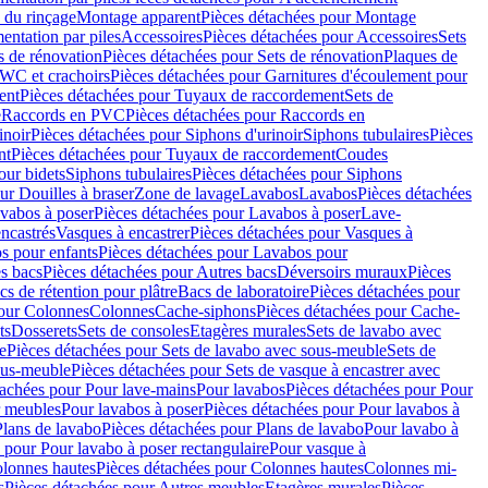
 du rinçage
Montage apparent
Pièces détachées pour Montage
entation par piles
Accessoires
Pièces détachées pour Accessoires
Sets
s de rénovation
Pièces détachées pour Sets de rénovation
Plaques de
 WC et crachoirs
Pièces détachées pour Garnitures d'écoulement pour
ent
Pièces détachées pour Tuyaux de raccordement
Sets de
e
Raccords en PVC
Pièces détachées pour Raccords en
inoir
Pièces détachées pour Siphons d'urinoir
Siphons tubulaires
Pièces
nt
Pièces détachées pour Tuyaux de raccordement
Coudes
our bidets
Siphons tubulaires
Pièces détachées pour Siphons
ur Douilles à braser
Zone de lavage
Lavabos
Lavabos
Pièces détachées
vabos à poser
Pièces détachées pour Lavabos à poser
Lave-
ncastrés
Vasques à encastrer
Pièces détachées pour Vasques à
s pour enfants
Pièces détachées pour Lavabos pour
s bacs
Pièces détachées pour Autres bacs
Déversoirs muraux
Pièces
cs de rétention pour plâtre
Bacs de laboratoire
Pièces détachées pour
pour Colonnes
Colonnes
Cache-siphons
Pièces détachées pour Cache-
ts
Dosserets
Sets de consoles
Etagères murales
Sets de lavabo avec
e
Pièces détachées pour Sets de lavabo avec sous-meuble
Sets de
ous-meuble
Pièces détachées pour Sets de vasque à encastrer avec
tachées pour Pour lave-mains
Pour lavabos
Pièces détachées pour Pour
r meubles
Pour lavabos à poser
Pièces détachées pour Pour lavabos à
Plans de lavabo
Pièces détachées pour Plans de lavabo
Pour lavabo à
 pour Pour lavabo à poser rectangulaire
Pour vasque à
lonnes hautes
Pièces détachées pour Colonnes hautes
Colonnes mi-
s
Pièces détachées pour Autres meubles
Etagères murales
Pièces