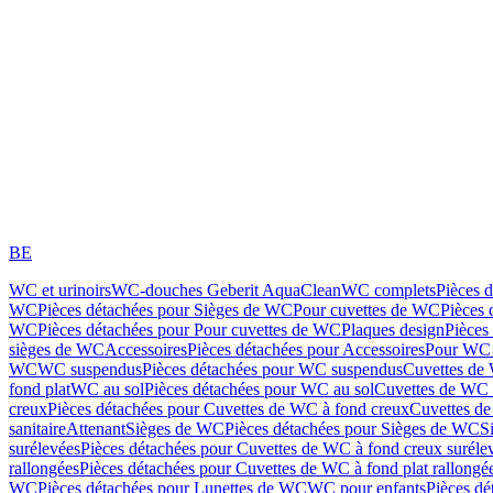
BE
WC et urinoirs
WC-douches Geberit AquaClean
WC complets
Pièces 
WC
Pièces détachées pour Sièges de WC
Pour cuvettes de WC
Pièces 
WC
Pièces détachées pour Pour cuvettes de WC
Plaques design
Pièces
sièges de WC
Accessoires
Pièces détachées pour Accessoires
Pour WC 
WC
WC suspendus
Pièces détachées pour WC suspendus
Cuvettes de
fond plat
WC au sol
Pièces détachées pour WC au sol
Cuvettes de WC à
creux
Pièces détachées pour Cuvettes de WC à fond creux
Cuvettes de
sanitaire
Attenant
Sièges de WC
Pièces détachées pour Sièges de WC
S
surélevées
Pièces détachées pour Cuvettes de WC à fond creux suréle
rallongées
Pièces détachées pour Cuvettes de WC à fond plat rallongé
WC
Pièces détachées pour Lunettes de WC
WC pour enfants
Pièces dé