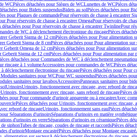
 de WC
Pièces détachées pour Sièges de WC
Lunettes de WC
Pièces dét
détachées pour Bidets suspendus
Bidets au sol
Pièces détachées pour Bid
hées pour Plaques de commande
Pour réservoirs de chasse à encastrer S
our Pour réservoirs de chasse à encastrer Omega
Pour réservoirs de cha
s détachées pour Pour réservoirs de chasse à encastrer Twinline
Pour rés
andes de WC à déclenchement électronique du rinçage
Pièces détach
astrer Geberit Sigma de 12 cm
Pièces détachées pour Pour alimentation su
strer Geberit Sigma de 8 cm
Pièces détachées pour Pour alimentation sur 
trer Geberit Omega de 12 cm
Pièces détachées pour Pour alimentation sur
rer Geberit Sigma de 12 cm
Pièces détachées pour Pour alimentation par p
ièces détachées pour Commandes de WC à déclenchement pneumatique
ur rinçage à 1 volume
Accessoires pour commandes de WC
Pièces dét
 déclenchement électronique du rinçage
Pièces détachées pour Pour 
r Modules sanitaires pour WC
Pour WC suspendus
Pièces détachées po
dules sanitaires pour lavabos
Accessoires
Panneaux sanitaires pour bide
sol
Urinoirs
Urinoirs, fonctionnement avec rinçage, avec rebord de rinç
e
Urinoirs, fonctionnement avec rinçage, sans rebord de rinçage
Pièces d
chées pour Pour commande d'urinoir apparente ou à encastrer
Avec comma
ouvercle
Pièces détachées pour Urinoirs, fonctionnement avec rinçage, 
Avec rebord de rinçage
Urinoirs, fonctionnement sans eau
Pièces détaché
pour Séparations d'urinoirs
Séparations d'urinoirs en matière synthétique
tions d'urinoirs en verre
Séparations d'urinoirs en céramique
Pièces dét
s de siphon
Tubes de rinçage, coudes de rinçage et raccords
Pièces détac
es d'urinoir
Montage encastré
Pièces détachées pour Montage encastré
, alimentation sur secteur
A déclenchement électronique du rinçage, ali