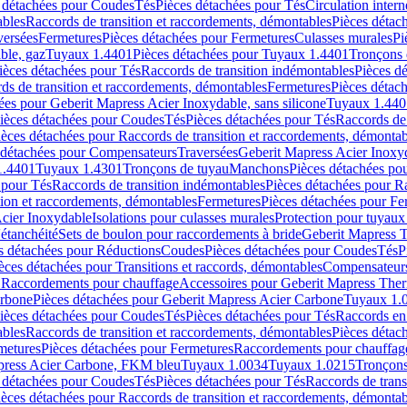
 détachées pour Coudes
Tés
Pièces détachées pour Tés
Circulation intern
ables
Raccords de transition et raccordements, démontables
Pièces détac
versées
Fermetures
Pièces détachées pour Fermetures
Culasses murales
Pi
ble, gaz
Tuyaux 1.4401
Pièces détachées pour Tuyaux 1.4401
Tronçons 
ièces détachées pour Tés
Raccords de transition indémontables
Pièces d
ds de transition et raccordements, démontables
Fermetures
Pièces détac
ées pour Geberit Mapress Acier Inoxydable, sans silicone
Tuyaux 1.440
ièces détachées pour Coudes
Tés
Pièces détachées pour Tés
Raccords de 
ièces détachées pour Raccords de transition et raccordements, démontab
 détachées pour Compensateurs
Traversées
Geberit Mapress Acier Inox
1.4401
Tuyaux 1.4301
Tronçons de tuyau
Manchons
Pièces détachées p
 pour Tés
Raccords de transition indémontables
Pièces détachées pour Ra
tion et raccordements, démontables
Fermetures
Pièces détachées pour Fe
Acier Inoxydable
Isolations pour culasses murales
Protection pour tuyaux
'étanchéité
Sets de boulon pour raccordements à bride
Geberit Mapress 
s détachées pour Réductions
Coudes
Pièces détachées pour Coudes
Tés
P
èces détachées pour Transitions et raccords, démontables
Compensateur
r Raccordements pour chauffage
Accessoires pour Geberit Mapress The
arbone
Pièces détachées pour Geberit Mapress Acier Carbone
Tuyaux 1.
ièces détachées pour Coudes
Tés
Pièces détachées pour Tés
Raccords en
ables
Raccords de transition et raccordements, démontables
Pièces détac
metures
Pièces détachées pour Fermetures
Raccordements pour chauffag
apress Acier Carbone, FKM bleu
Tuyaux 1.0034
Tuyaux 1.0215
Tronçons
 détachées pour Coudes
Tés
Pièces détachées pour Tés
Raccords de trans
ièces détachées pour Raccords de transition et raccordements, démontab