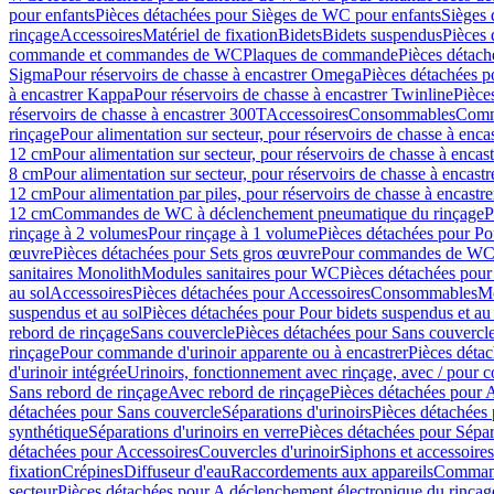
pour enfants
Pièces détachées pour Sièges de WC pour enfants
Sièges
rinçage
Accessoires
Matériel de fixation
Bidets
Bidets suspendus
Pièces 
commande et commandes de WC
Plaques de commande
Pièces détac
Sigma
Pour réservoirs de chasse à encastrer Omega
Pièces détachées p
à encastrer Kappa
Pour réservoirs de chasse à encastrer Twinline
Pièce
réservoirs de chasse à encastrer 300T
Accessoires
Consommables
Comm
rinçage
Pour alimentation sur secteur, pour réservoirs de chasse à enc
12 cm
Pour alimentation sur secteur, pour réservoirs de chasse à enca
8 cm
Pour alimentation sur secteur, pour réservoirs de chasse à encas
12 cm
Pour alimentation par piles, pour réservoirs de chasse à encast
12 cm
Commandes de WC à déclenchement pneumatique du rinçage
P
rinçage à 2 volumes
Pour rinçage à 1 volume
Pièces détachées pour Po
œuvre
Pièces détachées pour Sets gros œuvre
Pour commandes de WC à
sanitaires Monolith
Modules sanitaires pour WC
Pièces détachées pou
au sol
Accessoires
Pièces détachées pour Accessoires
Consommables
Mo
suspendus et au sol
Pièces détachées pour Pour bidets suspendus et au 
rebord de rinçage
Sans couvercle
Pièces détachées pour Sans couvercl
rinçage
Pour commande d'urinoir apparente ou à encastrer
Pièces déta
d'urinoir intégrée
Urinoirs, fonctionnement avec rinçage, avec / pour c
Sans rebord de rinçage
Avec rebord de rinçage
Pièces détachées pour 
détachées pour Sans couvercle
Séparations d'urinoirs
Pièces détachées 
synthétique
Séparations d'urinoirs en verre
Pièces détachées pour Sépara
détachées pour Accessoires
Couvercles d'urinoir
Siphons et accessoire
fixation
Crépines
Diffuseur d'eau
Raccordements aux appareils
Command
secteur
Pièces détachées pour A déclenchement électronique du rinçage