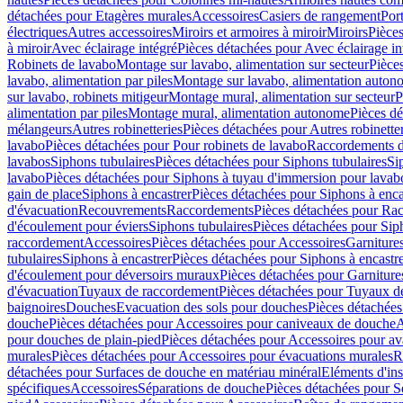
détachées pour Etagères murales
Accessoires
Casiers de rangement
Port
électriques
Autres accessoires
Miroirs et armoires à miroir
Miroirs
Pièces
à miroir
Avec éclairage intégré
Pièces détachées pour Avec éclairage in
Robinets de lavabo
Montage sur lavabo, alimentation sur secteur
Pièce
lavabo, alimentation par piles
Montage sur lavabo, alimentation auton
sur lavabo, robinets mitigeur
Montage mural, alimentation sur secteur
P
alimentation par piles
Montage mural, alimentation autonome
Pièces d
mélangeurs
Autres robinetteries
Pièces détachées pour Autres robinette
lavabo
Pièces détachées pour Pour robinets de lavabo
Raccordements d’a
lavabos
Siphons tubulaires
Pièces détachées pour Siphons tubulaires
Si
lavabo
Pièces détachées pour Siphons à tuyau d'immersion pour lavab
gain de place
Siphons à encastrer
Pièces détachées pour Siphons à enca
d'évacuation
Recouvrements
Raccordements
Pièces détachées pour Ra
d'écoulement pour éviers
Siphons tubulaires
Pièces détachées pour Sip
raccordement
Accessoires
Pièces détachées pour Accessoires
Garniture
tubulaires
Siphons à encastrer
Pièces détachées pour Siphons à encastr
d'écoulement pour déversoirs muraux
Pièces détachées pour Garnitur
d'évacuation
Tuyaux de raccordement
Pièces détachées pour Tuyaux d
baignoires
Douches
Evacuation des sols pour douches
Pièces détachées
douche
Pièces détachées pour Accessoires pour caniveaux de douche
A
pour douches de plain-pied
Pièces détachées pour Accessoires pour ava
murales
Pièces détachées pour Accessoires pour évacuations murales
R
détachées pour Surfaces de douche en matériau minéral
Eléments d'ins
spécifiques
Accessoires
Séparations de douche
Pièces détachées pour S