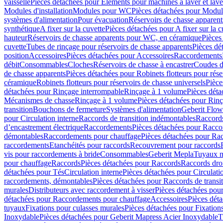
vaisselle
Pièces détachées pour Eléments pour machines à laver et lave
Modules d'installation
Modules pour WC
Pièces détachées pour Modu
systèmes d'alimentation
Pour évacuation
Réservoirs de chasse apparent
synthétique
A fixer sur la cuvette
Pièces détachées pour A fixer sur la c
hauteur
Réservoirs de chasse apparents pour WC, en céramique
Pièces
cuvette
Tubes de rinçage pour réservoirs de chasse apparents
Pièces dé
position
Accessoires
Pièces détachées pour Accessoires
Raccordements
débit
Consommables
Cloches
Réservoirs de chasse à encastrer
Coudes d
de chasse apparents
Pièces détachées pour Robinets flotteurs pour rése
céramique
Robinets flotteurs pour réservoirs de chasse universels
Pièce
détachées pour Rinçage interrompable
Rinçage à 1 volume
Pièces dét
Mécanismes de chasse
Rinçage à 1 volume
Pièces détachées pour Rin
transition
Bouchons de fermeture
Systèmes d'alimentation
Geberit Flow
pour Circulation interne
Raccords de transition indémontables
Raccords
d’encastrement électrique
Raccordements
Pièces détachées pour Racc
démontables
Raccordements pour chauffage
Pièces détachées pour Ra
raccordements
Etanchéités pour raccords
Recouvrement pour raccords
vis pour raccordements à bride
Consommables
Geberit Mepla
Tuyaux m
pour chauffage
Raccords
Pièces détachées pour Raccords
Raccords droi
détachées pour Tés
Circulation interne
Pièces détachées pour Circulati
raccordements, démontables
Pièces détachées pour Raccords de transi
murales
Distributeurs avec raccordement à visser
Pièces détachées pour
détachées pour Raccordements pour chauffage
Accessoires
Pièces dét
tuyaux
Fixations pour culasses murales
Pièces détachées pour Fixation
Inoxydable
Pièces détachées pour Geberit Mapress Acier Inoxydable
T