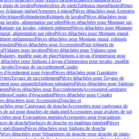
r plans de lavabo
Poignées
Jeux de pieds
Tableaux magnétiques
Prises
ec éclairage intégré
Armoires à miroir
Pièces détachées pour Armoires
 électriques
Robinetteries
Robinets de lavabo
Pièces détachées pour
ur lavabo, alimentation par piles
Pièces détachées pour Montage sur
ontage sur lavabo, robinets mitigeur
Pièces détachées pour Montage
ural, alimentation par piles
Pièces détachées pour Montage mural,
binets mélangeurs
Pièces détachées pour Montage mural, robinets
essoires
Pièces détachées pour Accessoires
Pour robinets de
ral
Vidages pour lavabos
Pièces détachées pour Vidages pour
bulaires, modèle gain de place
Siphons à tuyau d'immersion pour
 détachées pour Siphons à tuyau d'immersion pour lavabo, modèle
 lavabo
Tuyaux de raccordement
Coudes
es d'écoulement pour éviers
Pièces détachées pour Garnitures
éviers
Tuyaux de raccordement
Pièces détachées pour Tuyaux de
ment pour appareils
Siphons tubulaires
Pièces détachées pour Siphons
ents
Pièces détachées pour Raccordements
Accessoires
Garnitures
Siphons
Coudes d'évacuation
Pièces détachées pour Coudes
ces détachées pour Accessoires
Douches et
tachées pour Caniveaux de douche
Accessoires pour caniveaux de
s de sol pour douches de plain-pied
Accessoires pour avaloirs de sol
achées pour Evacuations murales
Accessoires pour évacuations
faces de douche
Surfaces de douche en matériau minéral
Pièces
 spécifiques
Pièces détachées pour Siphons de douche
Pièces détachées pour Séparations de douche pour douche de plain-