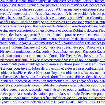
-vaisselle
Eléments pour charges de console
Accessoires
Pièces détachée
les pour WC
Recouvrement par plaques
Accessoires
Pièces détachées po
s
Réservoirs de chasse apparents pour WC, en matière synthétique
Pièce
uvette
A haute position
Pièces détachées pour A haute position
A basse po
 détachées pour Réservoirs de chasse apparents pour WC, en céramiqu
tachées pour Tubes de rinçage pour réservoirs de chasse apparents
Haute
Pièces détachées pour Raccordements
Robinets d'arrêt
Joints d'étanchéit
e rinçage
Accessoires
Robinets flotteurs et cloches
Robinets flotteurs
Pièc
rvoirs de chasse apparents
Robinets flotteurs pour réservoirs en céramiq
s détachées pour Robinets flotteurs pour réservoirs de chasse universels
achées pour Rinçage à 1 volume
Rinçage à 2 volumes
Pièces détachées p
çage à 1 volume
Rinçage à 2 volumes
Pièces détachées pour Rinçage à 
Fit
Tuyaux multicouches
Raccords
Pièces détachées pour Raccords
Racco
 de transition et raccordements, démontables
Pièces détachées pour Rac
ordements
Distributeurs avec raccordement à visser
Tés pour chauffage
Ra
ccordements pour chauffage
Accessoires
Isolations pour culasses murale
Fixations pour tuyaux
Tubes de protection et aides à l'insertion
Fixations
ulticouches
Pièces détachées pour Tuyaux multicouches
Tuyaux multic
ts
Pièces détachées pour Raccords droits
Réductions
Pièces détachées p
on interne
Raccords de transition indémontables
Pièces détachées pour Ra
tion et raccordements, démontables
Fermetures
Pièces détachées pour Fe
 Distributeurs avec raccordement à visser
Tés pour chauffage
Pièces dét
achées pour Accessoires
Isolations pour culasses murales
Protection pour 
s pour culasses murales
Joints d'étanchéité
Sets de boulon pour raccordem
uyaux 1.4401
Pièces détachées pour Tuyaux 1.4401
Tuyaux 1.4301
Tron