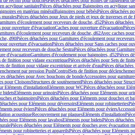
t de recoin pour douches
Pièces détachées pour Boîtes de rangement d
en acrylique sanitaire
Pièces détachées pour Baignoires en acrylique sani
ignoires en matériau minéral
Baignoires pour bébés
Pièces détachées po
ns murales
Pièces détachées pour Jeux de pieds et jeux de traverses et de 
arnitures d'écoulement pour receveurs de douche, d52
Pièces détachées
 pour ouverture d'évacuation
Caches pour ouverture d'évacuation
Pièces
rnitures d'écoulement pour receveurs de douche, d62
Avec caches pour 
uche, d90
Pièces détachées pour Garnitures d'écoulement pour receveur
pour ouverture d'évacuation
Pièces détachées pour Sans caches pour ouv
lement pour receveurs de douche Sestra
Pièces détachées pour Garniture
ure d'évacuation
Garnitures d'écoulement pour baignoires, d52
Pièces dé
s de finition pour vidage excentrique
Pièces détachées pour Sets de finit
ets de finition pour vidage excentrique et arrivée d'eau
Pièces détachées 
lenchement par pression PushControl
Sets de finition pour déclencheme
ces détachées pour Avec bouchons de bonde
Accessoires pour garniture
es pour Cloisons
Structures de soutènement
Pièces détachées pour Struc
r Eléments d'installation
Eléments pour WC
Pièces détachées pour El
r bidets
Eléments pour urinoirs
Pièces détachées pour Eléments pour uri
uches et baignoires
Pièces détachées pour Eléments pour douches et ba
détachées pour Eléments pour déversoirs
Eléments pour robinetteries
Piè
éments pour éviers
Pièces détachées pour Eléments pour éviers
Accessoi
olation acoustique
Recouvrement par plaques
Eléments d'installation
Pièce
chées pour Eléments pour lavabos
Eléments pour bidets
Pièces détachées
murale
Pièces détachées pour Eléments pour douches avec évacuation m
éments pour robinetteries et appareils
Pièces détachées pour Eléments pou