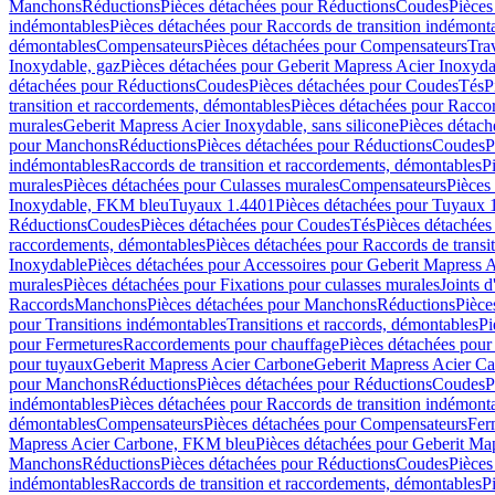
Manchons
Réductions
Pièces détachées pour Réductions
Coudes
Pièces
indémontables
Pièces détachées pour Raccords de transition indémont
démontables
Compensateurs
Pièces détachées pour Compensateurs
Tra
Inoxydable, gaz
Pièces détachées pour Geberit Mapress Acier Inoxyda
détachées pour Réductions
Coudes
Pièces détachées pour Coudes
Tés
P
transition et raccordements, démontables
Pièces détachées pour Raccor
murales
Geberit Mapress Acier Inoxydable, sans silicone
Pièces détach
pour Manchons
Réductions
Pièces détachées pour Réductions
Coudes
P
indémontables
Raccords de transition et raccordements, démontables
P
murales
Pièces détachées pour Culasses murales
Compensateurs
Pièces
Inoxydable, FKM bleu
Tuyaux 1.4401
Pièces détachées pour Tuyaux 
Réductions
Coudes
Pièces détachées pour Coudes
Tés
Pièces détachées
raccordements, démontables
Pièces détachées pour Raccords de transi
Inoxydable
Pièces détachées pour Accessoires pour Geberit Mapress 
murales
Pièces détachées pour Fixations pour culasses murales
Joints d
Raccords
Manchons
Pièces détachées pour Manchons
Réductions
Pièce
pour Transitions indémontables
Transitions et raccords, démontables
Pi
pour Fermetures
Raccordements pour chauffage
Pièces détachées pou
pour tuyaux
Geberit Mapress Acier Carbone
Geberit Mapress Acier C
pour Manchons
Réductions
Pièces détachées pour Réductions
Coudes
P
indémontables
Pièces détachées pour Raccords de transition indémont
démontables
Compensateurs
Pièces détachées pour Compensateurs
Fer
Mapress Acier Carbone, FKM bleu
Pièces détachées pour Geberit M
Manchons
Réductions
Pièces détachées pour Réductions
Coudes
Pièces
indémontables
Raccords de transition et raccordements, démontables
P