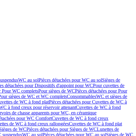
suspendus
WC au sol
Pièces détachées pour WC au sol
Sièges de
es détachées pour Dispositifs d'appoint pour WC
Pour cuvettes de
ur Pour WC complets
Pour sièges de WC
Pièces détachées pour Pour
Pour sièges de WC et WC complets
Consommables
WC et sièges de
vettes de WC à fond plat
Pièces détachées pour Cuvettes de WC à
WC à fond creux pour réservoir attenant
Cuvettes de WC à fond
rvoirs de chasse apparents pour WC, en céramique
détachées pour WC Comfort
Cuvettes de WC à fond creux
ettes de WC à fond creux rallongées
Cuvettes de WC à fond plat
Sièges de WC
Pièces détachées pour Sièges de WC
Lunettes de
C suspendus
WC au sol
Pièces détachées pour WC au sol
Sièges de WC