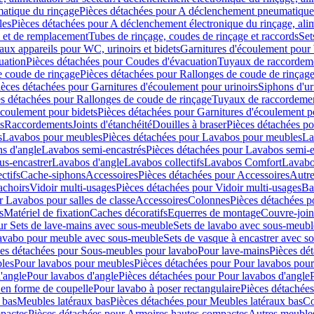
atique du rinçage
Pièces détachées pour A déclenchement pneumatique
les
Pièces détachées pour A déclenchement électronique du rinçage, alim
e et de remplacement
Tubes de rinçage, coudes de rinçage et raccords
Set
ux appareils pour WC, urinoirs et bidets
Garnitures d'écoulement pour
uation
Pièces détachées pour Coudes d'évacuation
Tuyaux de raccordem
e coude de rinçage
Pièces détachées pour Rallonges de coude de rinçag
ièces détachées pour Garnitures d'écoulement pour urinoirs
Siphons d'ur
s détachées pour Rallonges de coude de rinçage
Tuyaux de raccordeme
écoulement pour bidets
Pièces détachées pour Garnitures d'écoulement p
s
Raccordements
Joints d'étanchéité
Douilles à braser
Pièces détachées po
s
Lavabos pour meubles
Pièces détachées pour Lavabos pour meubles
La
s d'angle
Lavabos semi-encastrés
Pièces détachées pour Lavabos semi-e
us-encastrer
Lavabos d'angle
Lavabos collectifs
Lavabos Comfort
Lavabo
ctifs
Cache-siphons
Accessoires
Pièces détachées pour Accessoires
Autre
achoirs
Vidoir multi-usages
Pièces détachées pour Vidoir multi-usages
Ba
r Lavabos pour salles de classe
Accessoires
Colonnes
Pièces détachées 
s
Matériel de fixation
Caches décoratifs
Equerres de montage
Couvre-join
ur Sets de lave-mains avec sous-meuble
Sets de lavabo avec sous-meubl
 lavabo pour meuble avec sous-meuble
Sets de vasque à encastrer avec s
es détachées pour Sous-meubles pour lavabo
Pour lave-mains
Pièces dé
bles
Pour lavabos pour meubles
Pièces détachées pour Pour lavabos pou
'angle
Pour lavabos d'angle
Pièces détachées pour Pour lavabos d'angle
 en forme de coupelle
Pour lavabo à poser rectangulaire
Pièces détachées
 bas
Meubles latéraux bas
Pièces détachées pour Meubles latéraux bas
Co
pactes
Pièces détachées pour Armoires hautes compactes
Autres meuble