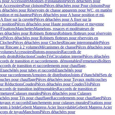
s pour Accessoires
Modules d'installation
Pièces détachées pour
ur Accessoires
Pour cloisons
Pièces détachées pour Pour cloisons
Pour
s détachées pour Réservoirs de chasse apparents pour WC, en matière
sition et mi-hauteur
Pièces détachées pour A basse position et mi-
e
A fixer sur la cuvette
Pièces détachées pour A fixer sur la
 position
Pièces détachées pour Haute position
Basse et moyenne
é
Fixations
Manchettes
Mamelons, rosaces et modérateurs de
es détachées pour Robinets flotteurs
Robinets flotteurs pour réservoirs
ue
Pièces détachées pour Robinets flotteurs pour réservoirs en
Cloches
Pièces détachées pour Cloches
Rinçage interrompable
Pièces
our Rinçage à 2 volumes
Mécanismes de chasse
Pièces détachées pour
2 volumes
Accessoires
Butons-poussoirs
Raccords de
rds droits
Réductions
Coudes
Tés
Circulation interne
Pièces détachées
cords de transition et raccordements, démontables
Fermetures
Boîtiers
ccords de transition et raccordements pour chauffage,
s
Etanchéités pour tubes et raccords
Etanchéités pour
 pour raccordements
Armoires de distribution
Joints d’étanchéité
Sets de
ouches pour chauffage
Pièces détachées pour Tuyaux multicouches
our Réductions
Coudes
Pièces détachées pour Coudes
Tés
Pièces
ccords de transition indémontables
Raccords de transition et
rmetures
Culasses murales
Pièces détachées pour Culasses
achées pour Tés pour chauffage
Raccordements pour chauffage
Pièces
tuyaux et raccords
Etanchements pour culasses murales
Fixations pour
ents à bride
Geberit Mapress Acier Inoxydable
Geberit Mapress Acier
çons de tuyau
Manchons
Pièces détachées pour