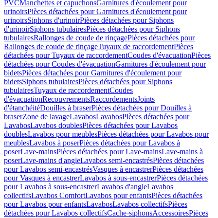
PVC
Manchettes et capuchons
Garnitures d'écoulement pour
urinoirs
Pièces détachées pour Garnitures d'écoulement pour
urinoirs
Siphons d'urinoir
Pièces détachées pour Siphons
d'urinoir
Siphons tubulaires
Pièces détachées pour Siphons
tubulaires
Rallonges de coude de rinçage
Pièces détachées pour
Rallonges de coude de rinçage
Tuyaux de raccordement
Pièces
détachées pour Tuyaux de raccordement
Coudes d'évacuation
Pièces
détachées pour Coudes d'évacuation
Garnitures d'écoulement pour
bidets
Pièces détachées pour Garnitures d'écoulement pour
bidets
Siphons tubulaires
Pièces détachées pour Siphons
tubulaires
Tuyaux de raccordement
Coudes
d'évacuation
Recouvrements
Raccordements
Joints
d'étanchéité
Douilles à braser
Pièces détachées pour Douilles à
braser
Zone de lavage
Lavabos
Lavabos
Pièces détachées pour
Lavabos
Lavabos doubles
Pièces détachées pour Lavabos
doubles
Lavabos pour meubles
Pièces détachées pour Lavabos pour
meubles
Lavabos à poser
Pièces détachées pour Lavabos à
poser
Lave-mains
Pièces détachées pour Lave-mains
Lave-mains à
poser
Lave-mains d'angle
Lavabos semi-encastrés
Pièces détachées
pour Lavabos semi-encastrés
Vasques à encastrer
Pièces détachées
pour Vasques à encastrer
Lavabos à sous-encastrer
Pièces détachées
pour Lavabos à sous-encastrer
Lavabos d'angle
Lavabos
collectifs
Lavabos Comfort
Lavabos pour enfants
Pièces détachées
pour Lavabos pour enfants
Lavabos
Lavabos collectifs
Pièces
détachées pour Lavabos collectifs
Cache-siphons
Accessoires
Pièces