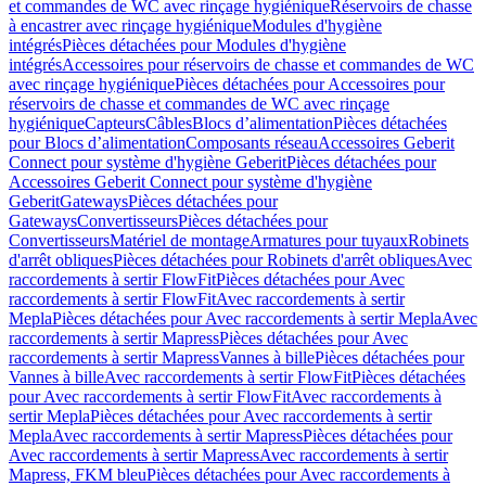
et commandes de WC avec rinçage hygiénique
Réservoirs de chasse
à encastrer avec rinçage hygiénique
Modules d'hygiène
intégrés
Pièces détachées pour Modules d'hygiène
intégrés
Accessoires pour réservoirs de chasse et commandes de WC
avec rinçage hygiénique
Pièces détachées pour Accessoires pour
réservoirs de chasse et commandes de WC avec rinçage
hygiénique
Capteurs
Câbles
Blocs d’alimentation
Pièces détachées
pour Blocs d’alimentation
Composants réseau
Accessoires Geberit
Connect pour système d'hygiène Geberit
Pièces détachées pour
Accessoires Geberit Connect pour système d'hygiène
Geberit
Gateways
Pièces détachées pour
Gateways
Convertisseurs
Pièces détachées pour
Convertisseurs
Matériel de montage
Armatures pour tuyaux
Robinets
d'arrêt obliques
Pièces détachées pour Robinets d'arrêt obliques
Avec
raccordements à sertir FlowFit
Pièces détachées pour Avec
raccordements à sertir FlowFit
Avec raccordements à sertir
Mepla
Pièces détachées pour Avec raccordements à sertir Mepla
Avec
raccordements à sertir Mapress
Pièces détachées pour Avec
raccordements à sertir Mapress
Vannes à bille
Pièces détachées pour
Vannes à bille
Avec raccordements à sertir FlowFit
Pièces détachées
pour Avec raccordements à sertir FlowFit
Avec raccordements à
sertir Mepla
Pièces détachées pour Avec raccordements à sertir
Mepla
Avec raccordements à sertir Mapress
Pièces détachées pour
Avec raccordements à sertir Mapress
Avec raccordements à sertir
Mapress, FKM bleu
Pièces détachées pour Avec raccordements à