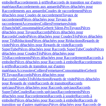
emboîter
Raccordements à griffes
Raccords de transition sur d'autres
matériaux
Raccordements aux appareils
Pièces détachées pour
Raccordements aux appareils
Coudes de raccordement
Pièces
détachées pour Coudes de raccordement
Tuyaux de
raccordement
Pièces détachées pour Tuyaux de
raccordement
Accessoires
Colliers
Fermetures
Joints
d'étanchéité
Consommables
Geberit Silent-Pro
Tuyaux
Pièces
détachées pour Tuyaux
Raccords
Pièces détachées pour
Raccords
Coudes
Pièces détachées pour Coudes
Tés
Pièces détachées
pour Tés
Réductions
Pièces détachées pour Réductions
Regards de
visite
Pièces détachées pour Regards de visite
Raccords
SuperTube
Pièces détachées pour Raccords SuperTube
Coudes
Pièces
détachées pour Coudes
Tés
Pièces détachées pour
Tés
Raccordements
Pièces détachées pour Raccordements
Raccords à
emboîter
Pièces détachées pour Raccords à emboîter
Raccordements
à griffes
Raccords de transition sur d'autres
matériaux
Accessoires
Colliers
Fermetures
Consommables
Geberit
PE
Tuyaux
Raccords
Pièces détachées pour
Raccords
Coudes
Tés
Réductions
Regards de visite
Pièces détachées
pour Regards de visite
Raccords de transition
Raccords
spéciaux
Pièces détachées pour Raccords spéciaux
Raccords
SuperTube
Coudes
Raccords spéciaux
Raccordements
Pièces
détachées pour Raccordements
Raccords à souder
Raccords à
emboîter
Pièces détachées pour Raccords à emboîter
Raccords de
transition sur d'autres matériaux
Pièces détachées pour Raccords de