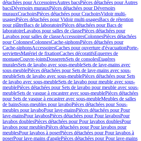
détachées pour Accessoires
Autres bacs
Pièces détachées pour Autres
bacs
Déversoirs muraux
Pièces détachées pour Déversoirs
muraux
Crachoirs
Pièces détachées pour Crachoirs
Vidoir multi-
usages
Pièces détachées pour Vidoir multi-usages
Bacs de rétention
pour plâtre
Bacs de laboratoire
Pièces détachées pour Bacs de
laboratoire
Lavabos pour salles de classe
Pièces détachées pour
Lavabos pour salles de classe
Accessoires
Colonnes
Pièces détachées
pour Colonnes
Colonnes
Cache-siphons
Pièces détachées pour
Cache-siphons
Accessoires
Caches pour ouverture d'évacuation
Porte-
serviettes
Matériel de fixation
Caches décoratifs
Equerres de
montage
Couvre-joints
Dosserets
Sets de consoles
Etagères
murales
Sets de lavabo avec sous-meuble
Sets de lave-mains avec
sous-meuble
Pièces détachées pour Sets de lave-mains avec sous-
meuble
Sets de lavabo avec sous-meuble
Pièces détachées pour Sets
de lavabo avec sous-meuble
Sets de lavabo pour meuble avec sous-
meuble
Pièces détachées pour Sets de lavabo pour meuble avec sous-
meuble
Sets de vasque à encastrer avec sous-meuble
Pièces détachées
pour Sets de vasque à encastrer avec sous-meuble
Meubles de salles
de bains
Sous-meubles pour lavabo
Pièces détachées pour Sous-
meubles pour lavabo
Pour lave-mains
Pièces détachées pour Pour
lave-mains
Pour lavabos
Pièces détachées pour Pour lavabos
Pour
lavabos doubles
Pièces détachées pour Pour lavabos doubles
Pour
lavabos pour meubles
Pièces détachées pour Pour lavabos pour
meubles
Pour lavabos à poser
Pièces détachées pour Pour lavabos à
poser
Pour lave-mains d'angle
Pièces détachées pour Pour lave-mains