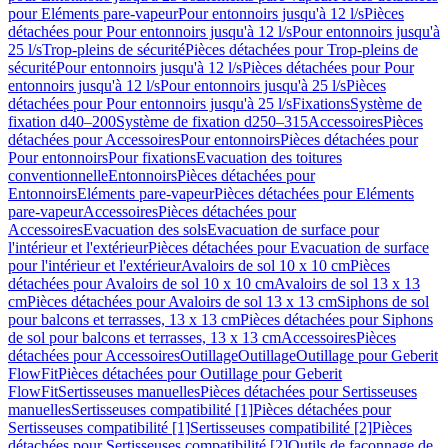
pour Eléments pare-vapeur
Pour entonnoirs jusqu'à 12 l/s
Pièces
détachées pour Pour entonnoirs jusqu'à 12 l/s
Pour entonnoirs jusqu'à
25 l/s
Trop-pleins de sécurité
Pièces détachées pour Trop-pleins de
sécurité
Pour entonnoirs jusqu'à 12 l/s
Pièces détachées pour Pour
entonnoirs jusqu'à 12 l/s
Pour entonnoirs jusqu'à 25 l/s
Pièces
détachées pour Pour entonnoirs jusqu'à 25 l/s
Fixations
Système de
fixation d40–200
Système de fixation d250–315
Accessoires
Pièces
détachées pour Accessoires
Pour entonnoirs
Pièces détachées pour
Pour entonnoirs
Pour fixations
Evacuation des toitures
conventionnelle
Entonnoirs
Pièces détachées pour
Entonnoirs
Eléments pare-vapeur
Pièces détachées pour Eléments
pare-vapeur
Accessoires
Pièces détachées pour
Accessoires
Evacuation des sols
Evacuation de surface pour
l'intérieur et l'extérieur
Pièces détachées pour Evacuation de surface
pour l'intérieur et l'extérieur
Avaloirs de sol 10 x 10 cm
Pièces
détachées pour Avaloirs de sol 10 x 10 cm
Avaloirs de sol 13 x 13
cm
Pièces détachées pour Avaloirs de sol 13 x 13 cm
Siphons de sol
pour balcons et terrasses, 13 x 13 cm
Pièces détachées pour Siphons
de sol pour balcons et terrasses, 13 x 13 cm
Accessoires
Pièces
détachées pour Accessoires
Outillage
Outillage
Outillage pour Geberit
FlowFit
Pièces détachées pour Outillage pour Geberit
FlowFit
Sertisseuses manuelles
Pièces détachées pour Sertisseuses
manuelles
Sertisseuses compatibilité [1]
Pièces détachées pour
Sertisseuses compatibilité [1]
Sertisseuses compatibilité [2]
Pièces
détachées pour Sertisseuses compatibilité [2]
Outils de façonnage de