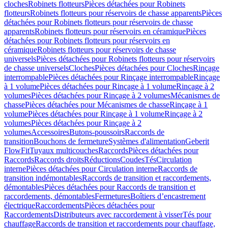
cloches
Robinets flotteurs
Pièces détachées pour Robinets
flotteurs
Robinets flotteurs pour réservoirs de chasse apparents
Pièces
détachées pour Robinets flotteurs pour réservoirs de chasse
apparents
Robinets flotteurs pour réservoirs en céramique
Pièces
détachées pour Robinets flotteurs pour réservoirs en
céramique
Robinets flotteurs pour réservoirs de chasse
universels
Pièces détachées pour Robinets flotteurs pour réservoirs
de chasse universels
Cloches
Pièces détachées pour Cloches
Rinçage
interrompable
Pièces détachées pour Rinçage interrompable
Rinçage
à 1 volume
Pièces détachées pour Rinçage à 1 volume
Rinçage à 2
volumes
Pièces détachées pour Rinçage à 2 volumes
Mécanismes de
chasse
Pièces détachées pour Mécanismes de chasse
Rinçage à 1
volume
Pièces détachées pour Rinçage à 1 volume
Rinçage à 2
volumes
Pièces détachées pour Rinçage à 2
volumes
Accessoires
Butons-poussoirs
Raccords de
transition
Bouchons de fermeture
Systèmes d'alimentation
Geberit
FlowFit
Tuyaux multicouches
Raccords
Pièces détachées pour
Raccords
Raccords droits
Réductions
Coudes
Tés
Circulation
interne
Pièces détachées pour Circulation interne
Raccords de
transition indémontables
Raccords de transition et raccordements,
démontables
Pièces détachées pour Raccords de transition et
raccordements, démontables
Fermetures
Boîtiers d’encastrement
électrique
Raccordements
Pièces détachées pour
Raccordements
Distributeurs avec raccordement à visser
Tés pour
chauffage
Raccords de transition et raccordements pour chauffage,