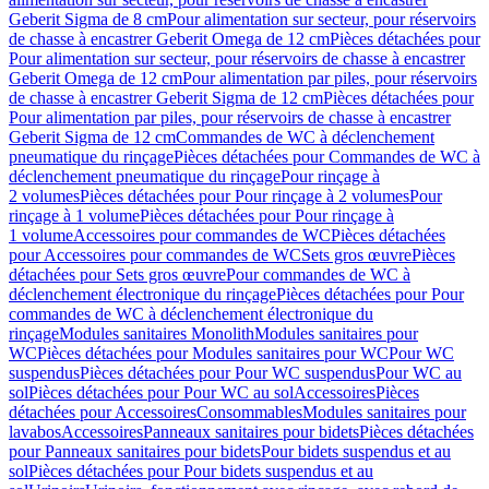
Geberit Sigma de 8 cm
Pour alimentation sur secteur, pour réservoirs
de chasse à encastrer Geberit Omega de 12 cm
Pièces détachées pour
Pour alimentation sur secteur, pour réservoirs de chasse à encastrer
Geberit Omega de 12 cm
Pour alimentation par piles, pour réservoirs
de chasse à encastrer Geberit Sigma de 12 cm
Pièces détachées pour
Pour alimentation par piles, pour réservoirs de chasse à encastrer
Geberit Sigma de 12 cm
Commandes de WC à déclenchement
pneumatique du rinçage
Pièces détachées pour Commandes de WC à
déclenchement pneumatique du rinçage
Pour rinçage à
2 volumes
Pièces détachées pour Pour rinçage à 2 volumes
Pour
rinçage à 1 volume
Pièces détachées pour Pour rinçage à
1 volume
Accessoires pour commandes de WC
Pièces détachées
pour Accessoires pour commandes de WC
Sets gros œuvre
Pièces
détachées pour Sets gros œuvre
Pour commandes de WC à
déclenchement électronique du rinçage
Pièces détachées pour Pour
commandes de WC à déclenchement électronique du
rinçage
Modules sanitaires Monolith
Modules sanitaires pour
WC
Pièces détachées pour Modules sanitaires pour WC
Pour WC
suspendus
Pièces détachées pour Pour WC suspendus
Pour WC au
sol
Pièces détachées pour Pour WC au sol
Accessoires
Pièces
détachées pour Accessoires
Consommables
Modules sanitaires pour
lavabos
Accessoires
Panneaux sanitaires pour bidets
Pièces détachées
pour Panneaux sanitaires pour bidets
Pour bidets suspendus et au
sol
Pièces détachées pour Pour bidets suspendus et au