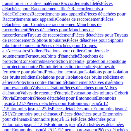
transition sur d'autres matériaux
Raccordements filetés
Pièces
détachées pour Raccordements filetés
Raccordements à
bride
Collerettes
Raccordements aux appareils
Pièces détachées pour
Raccordements aux appareils
Coudes de raccordement
Pièces
détachées pour Coudes de raccordement
Manchons de
raccordement
Pièces détachées pour Manchons de
raccordement
Tuyaux de raccordement
Pièces détachées pour Tuyaux
de raccordement
Siphons tubulaires
Pièces détachées pour Siphons
tubulaires
Coupes-air
Pièces détachées pour Coupes-
air
Accessoires
Colliers
Fixations pour colliers
Gouttières de
soutènement
Fermetures
Joints d'étanchéité
Bouchons de
protection
Consommables
Protection incendie, protection acoustique
et protection contre l'humidité
Protection incendie
Systèmes de
fermeture pour plafond
Protection acoustique
Isolations pour isolation
des bruits solidiens
Isolations pour l'isolation des bruits solidiens et
aériens
Protection contre l'humidité
Etanchements
Valves d'aération
pour évacuation
Valves d'aération
Pièces détachées pour Valves
d'aération
Valves de retenue d'énergie
Evacuation des toitures Geberit
Pluvia
Entonnoirs
Pièces détachées pour Entonnoirs
Entonnoirs
jusqu'à 12 l/s
Pièces détachées pour Entonnoirs jusqu'à 12
l/s
Entonnoirs jusqu'à 25 l/s
Pièces détachées pour Entonnoirs jusqu'à
25 l/s
Entonnoirs pour chéneaux
Pièces détachées pour Entonnoirs
pour chéneaux
Entonnoirs jusqu'à 12 l/s
Pièces détachées pour
Entonnoirs jusqu'à 12 l/s
Entonnoirs jusqu'à 25 l/s
Pièces détachées
pour Entonnoirs jusqu'à 25 l/s
Eléments pare-vapeur
Pièces détachées