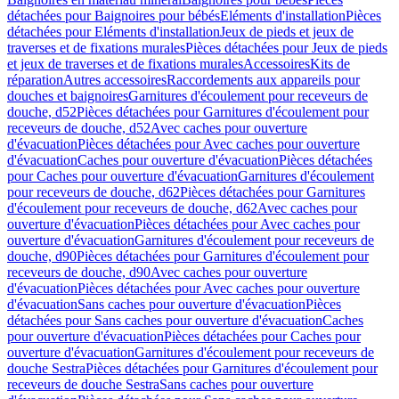
détachées pour Baignoires pour bébés
Eléments d'installation
Pièces
détachées pour Eléments d'installation
Jeux de pieds et jeux de
traverses et de fixations murales
Pièces détachées pour Jeux de pieds
et jeux de traverses et de fixations murales
Accessoires
Kits de
réparation
Autres accessoires
Raccordements aux appareils pour
douches et baignoires
Garnitures d'écoulement pour receveurs de
douche, d52
Pièces détachées pour Garnitures d'écoulement pour
receveurs de douche, d52
Avec caches pour ouverture
d'évacuation
Pièces détachées pour Avec caches pour ouverture
d'évacuation
Caches pour ouverture d'évacuation
Pièces détachées
pour Caches pour ouverture d'évacuation
Garnitures d'écoulement
pour receveurs de douche, d62
Pièces détachées pour Garnitures
d'écoulement pour receveurs de douche, d62
Avec caches pour
ouverture d'évacuation
Pièces détachées pour Avec caches pour
ouverture d'évacuation
Garnitures d'écoulement pour receveurs de
douche, d90
Pièces détachées pour Garnitures d'écoulement pour
receveurs de douche, d90
Avec caches pour ouverture
d'évacuation
Pièces détachées pour Avec caches pour ouverture
d'évacuation
Sans caches pour ouverture d'évacuation
Pièces
détachées pour Sans caches pour ouverture d'évacuation
Caches
pour ouverture d'évacuation
Pièces détachées pour Caches pour
ouverture d'évacuation
Garnitures d'écoulement pour receveurs de
douche Sestra
Pièces détachées pour Garnitures d'écoulement pour
receveurs de douche Sestra
Sans caches pour ouverture