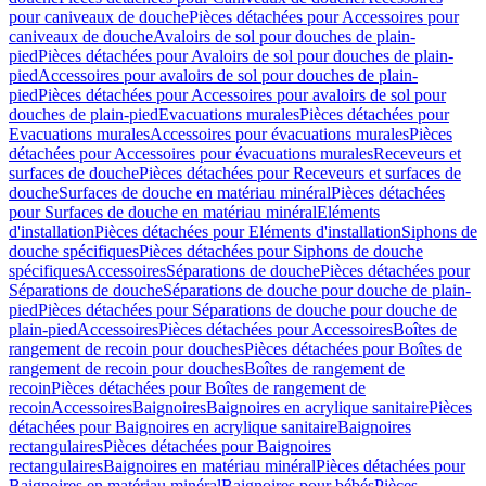
pour caniveaux de douche
Pièces détachées pour Accessoires pour
caniveaux de douche
Avaloirs de sol pour douches de plain-
pied
Pièces détachées pour Avaloirs de sol pour douches de plain-
pied
Accessoires pour avaloirs de sol pour douches de plain-
pied
Pièces détachées pour Accessoires pour avaloirs de sol pour
douches de plain-pied
Evacuations murales
Pièces détachées pour
Evacuations murales
Accessoires pour évacuations murales
Pièces
détachées pour Accessoires pour évacuations murales
Receveurs et
surfaces de douche
Pièces détachées pour Receveurs et surfaces de
douche
Surfaces de douche en matériau minéral
Pièces détachées
pour Surfaces de douche en matériau minéral
Eléments
d'installation
Pièces détachées pour Eléments d'installation
Siphons de
douche spécifiques
Pièces détachées pour Siphons de douche
spécifiques
Accessoires
Séparations de douche
Pièces détachées pour
Séparations de douche
Séparations de douche pour douche de plain-
pied
Pièces détachées pour Séparations de douche pour douche de
plain-pied
Accessoires
Pièces détachées pour Accessoires
Boîtes de
rangement de recoin pour douches
Pièces détachées pour Boîtes de
rangement de recoin pour douches
Boîtes de rangement de
recoin
Pièces détachées pour Boîtes de rangement de
recoin
Accessoires
Baignoires
Baignoires en acrylique sanitaire
Pièces
détachées pour Baignoires en acrylique sanitaire
Baignoires
rectangulaires
Pièces détachées pour Baignoires
rectangulaires
Baignoires en matériau minéral
Pièces détachées pour
Baignoires en matériau minéral
Baignoires pour bébés
Pièces