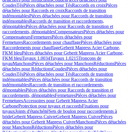
Coudes
Tés
Pièces détachées pour Tés
Raccords en croix
Pièces
détachées pour Raccords en croix
Raccords de transition
indémontables
Pièces détachées pour Raccords de transition
indémontables
Raccords de transition et raccordements,
démontables
Pièces détachées pour Raccords de transition et
raccordements, démontables
Compensateurs
Pièces détachées pour
Compensateurs
Fermetures
Pièces détachées pour
Fermetures
Raccordements pour chauffage
Pièces détachées pour
Raccordements pour chauffage
Geberit Mapress Acier Carbone,
FKM bleu
Pièces détachées pour Geberit Mapress Acier Carbone,
FKM bleu
Tuyaux 1.0034
Tuyaux 1.0215
Tronçons de
tuyau
Manchons
Pièces détachées pour Manchons
Réductions
Pièces
détachées pour Réductions
Coudes
Pièces détachées pour
Coudes
Tés
Pièces détachées pour Tés
Raccords de transition
indémontables
Pièces détachées pour Raccords de transition
indémontables
Raccords de transition et raccordements,
démontables
Pièces détachées pour Raccords de transition et
raccordements, démontables
Fermetures
Pièces détachées pour
Fermetures
Accessoires pour Geberit Mapress Acier
Carbone
Protection pour tuyaux et raccords
Fixations pour
tuyaux
Joints d'étanchéité
Sets de boulon pour raccordements à
bride
Geberit Mapress Cuivre
Geberit Mapress Cuivre
Pièces
détachées pour Geberit Mapress Cuivre
Manchons
Pièces détachées
pour Manchons
Réductions
Pièces détachées pour