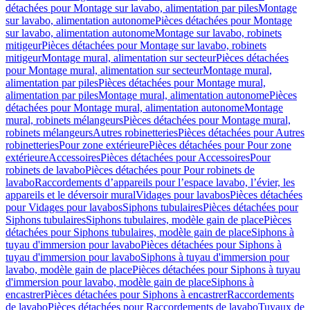
détachées pour Montage sur lavabo, alimentation par piles
Montage
sur lavabo, alimentation autonome
Pièces détachées pour Montage
sur lavabo, alimentation autonome
Montage sur lavabo, robinets
mitigeur
Pièces détachées pour Montage sur lavabo, robinets
mitigeur
Montage mural, alimentation sur secteur
Pièces détachées
pour Montage mural, alimentation sur secteur
Montage mural,
alimentation par piles
Pièces détachées pour Montage mural,
alimentation par piles
Montage mural, alimentation autonome
Pièces
détachées pour Montage mural, alimentation autonome
Montage
mural, robinets mélangeurs
Pièces détachées pour Montage mural,
robinets mélangeurs
Autres robinetteries
Pièces détachées pour Autres
robinetteries
Pour zone extérieure
Pièces détachées pour Pour zone
extérieure
Accessoires
Pièces détachées pour Accessoires
Pour
robinets de lavabo
Pièces détachées pour Pour robinets de
lavabo
Raccordements d’appareils pour l’espace lavabo, l’évier, les
appareils et le déversoir mural
Vidages pour lavabos
Pièces détachées
pour Vidages pour lavabos
Siphons tubulaires
Pièces détachées pour
Siphons tubulaires
Siphons tubulaires, modèle gain de place
Pièces
détachées pour Siphons tubulaires, modèle gain de place
Siphons à
tuyau d'immersion pour lavabo
Pièces détachées pour Siphons à
tuyau d'immersion pour lavabo
Siphons à tuyau d'immersion pour
lavabo, modèle gain de place
Pièces détachées pour Siphons à tuyau
d'immersion pour lavabo, modèle gain de place
Siphons à
encastrer
Pièces détachées pour Siphons à encastrer
Raccordements
de lavabo
Pièces détachées pour Raccordements de lavabo
Tuyaux de