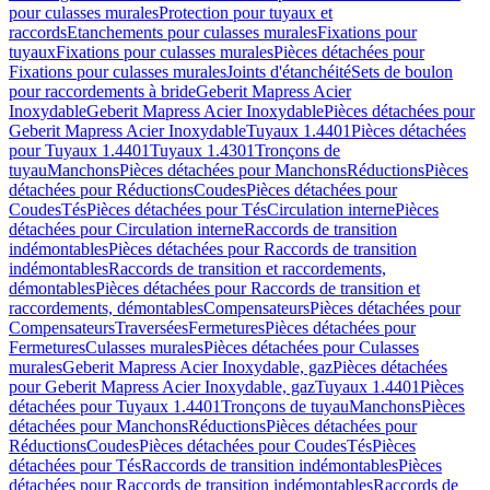
pour culasses murales
Protection pour tuyaux et
raccords
Etanchements pour culasses murales
Fixations pour
tuyaux
Fixations pour culasses murales
Pièces détachées pour
Fixations pour culasses murales
Joints d'étanchéité
Sets de boulon
pour raccordements à bride
Geberit Mapress Acier
Inoxydable
Geberit Mapress Acier Inoxydable
Pièces détachées pour
Geberit Mapress Acier Inoxydable
Tuyaux 1.4401
Pièces détachées
pour Tuyaux 1.4401
Tuyaux 1.4301
Tronçons de
tuyau
Manchons
Pièces détachées pour Manchons
Réductions
Pièces
détachées pour Réductions
Coudes
Pièces détachées pour
Coudes
Tés
Pièces détachées pour Tés
Circulation interne
Pièces
détachées pour Circulation interne
Raccords de transition
indémontables
Pièces détachées pour Raccords de transition
indémontables
Raccords de transition et raccordements,
démontables
Pièces détachées pour Raccords de transition et
raccordements, démontables
Compensateurs
Pièces détachées pour
Compensateurs
Traversées
Fermetures
Pièces détachées pour
Fermetures
Culasses murales
Pièces détachées pour Culasses
murales
Geberit Mapress Acier Inoxydable, gaz
Pièces détachées
pour Geberit Mapress Acier Inoxydable, gaz
Tuyaux 1.4401
Pièces
détachées pour Tuyaux 1.4401
Tronçons de tuyau
Manchons
Pièces
détachées pour Manchons
Réductions
Pièces détachées pour
Réductions
Coudes
Pièces détachées pour Coudes
Tés
Pièces
détachées pour Tés
Raccords de transition indémontables
Pièces
détachées pour Raccords de transition indémontables
Raccords de