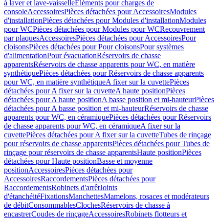
à laver et lave-vaisselle
Eléments pour charges de
console
Accessoires
Pièces détachées pour Accessoires
Modules
d'installation
Pièces détachées pour Modules d'installation
Modules
pour WC
Pièces détachées pour Modules pour WC
Recouvrement
par plaques
Accessoires
Pièces détachées pour Accessoires
Pour
cloisons
Pièces détachées pour Pour cloisons
Pour systèmes
d'alimentation
Pour évacuation
Réservoirs de chasse
apparents
Réservoirs de chasse apparents pour WC, en matière
synthétique
Pièces détachées pour Réservoirs de chasse apparents
pour WC, en matière synthétique
A fixer sur la cuvette
Pièces
détachées pour A fixer sur la cuvette
A haute position
Pièces
détachées pour A haute position
A basse position et mi-hauteur
Pièces
détachées pour A basse position et mi-hauteur
Réservoirs de chasse
apparents pour WC, en céramique
Pièces détachées pour Réservoirs
de chasse apparents pour WC, en céramique
A fixer sur la
cuvette
Pièces détachées pour A fixer sur la cuvette
Tubes de rinçage
pour réservoirs de chasse apparents
Pièces détachées pour Tubes de
rinçage pour réservoirs de chasse apparents
Haute position
Pièces
détachées pour Haute position
Basse et moyenne
position
Accessoires
Pièces détachées pour
Accessoires
Raccordements
Pièces détachées pour
Raccordements
Robinets d'arrêt
Joints
d'étanchéité
Fixations
Manchettes
Mamelons, rosaces et modérateurs
de débit
Consommables
Cloches
Réservoirs de chasse à
encastrer
Coudes de rinçage
Accessoires
Robinets flotteurs et