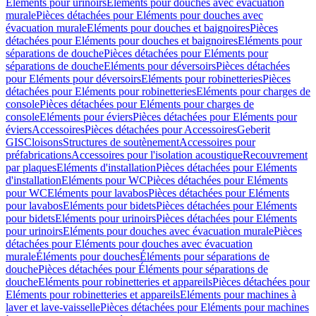
Eléments pour urinoirs
Eléments pour douches avec évacuation
murale
Pièces détachées pour Eléments pour douches avec
évacuation murale
Eléments pour douches et baignoires
Pièces
détachées pour Eléments pour douches et baignoires
Eléments pour
séparations de douche
Pièces détachées pour Eléments pour
séparations de douche
Eléments pour déversoirs
Pièces détachées
pour Eléments pour déversoirs
Eléments pour robinetteries
Pièces
détachées pour Eléments pour robinetteries
Eléments pour charges de
console
Pièces détachées pour Eléments pour charges de
console
Eléments pour éviers
Pièces détachées pour Eléments pour
éviers
Accessoires
Pièces détachées pour Accessoires
Geberit
GIS
Cloisons
Structures de soutènement
Accessoires pour
préfabrications
Accessoires pour l'isolation acoustique
Recouvrement
par plaques
Eléments d'installation
Pièces détachées pour Eléments
d'installation
Eléments pour WC
Pièces détachées pour Eléments
pour WC
Eléments pour lavabos
Pièces détachées pour Eléments
pour lavabos
Eléments pour bidets
Pièces détachées pour Eléments
pour bidets
Eléments pour urinoirs
Pièces détachées pour Eléments
pour urinoirs
Eléments pour douches avec évacuation murale
Pièces
détachées pour Eléments pour douches avec évacuation
murale
Éléments pour douches
Éléments pour séparations de
douche
Pièces détachées pour Éléments pour séparations de
douche
Eléments pour robinetteries et appareils
Pièces détachées pour
Eléments pour robinetteries et appareils
Eléments pour machines à
laver et lave-vaisselle
Pièces détachées pour Eléments pour machines