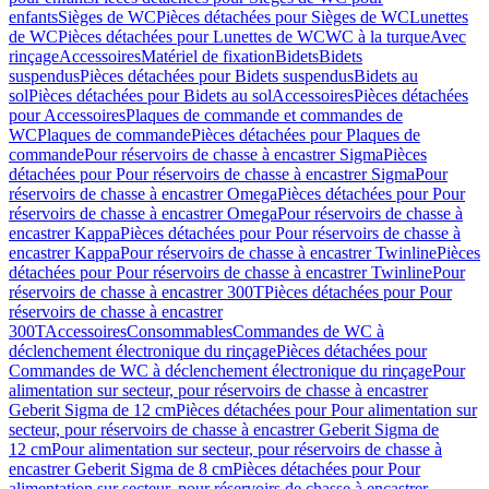
enfants
Sièges de WC
Pièces détachées pour Sièges de WC
Lunettes
de WC
Pièces détachées pour Lunettes de WC
WC à la turque
Avec
rinçage
Accessoires
Matériel de fixation
Bidets
Bidets
suspendus
Pièces détachées pour Bidets suspendus
Bidets au
sol
Pièces détachées pour Bidets au sol
Accessoires
Pièces détachées
pour Accessoires
Plaques de commande et commandes de
WC
Plaques de commande
Pièces détachées pour Plaques de
commande
Pour réservoirs de chasse à encastrer Sigma
Pièces
détachées pour Pour réservoirs de chasse à encastrer Sigma
Pour
réservoirs de chasse à encastrer Omega
Pièces détachées pour Pour
réservoirs de chasse à encastrer Omega
Pour réservoirs de chasse à
encastrer Kappa
Pièces détachées pour Pour réservoirs de chasse à
encastrer Kappa
Pour réservoirs de chasse à encastrer Twinline
Pièces
détachées pour Pour réservoirs de chasse à encastrer Twinline
Pour
réservoirs de chasse à encastrer 300T
Pièces détachées pour Pour
réservoirs de chasse à encastrer
300T
Accessoires
Consommables
Commandes de WC à
déclenchement électronique du rinçage
Pièces détachées pour
Commandes de WC à déclenchement électronique du rinçage
Pour
alimentation sur secteur, pour réservoirs de chasse à encastrer
Geberit Sigma de 12 cm
Pièces détachées pour Pour alimentation sur
secteur, pour réservoirs de chasse à encastrer Geberit Sigma de
12 cm
Pour alimentation sur secteur, pour réservoirs de chasse à
encastrer Geberit Sigma de 8 cm
Pièces détachées pour Pour
alimentation sur secteur, pour réservoirs de chasse à encastrer