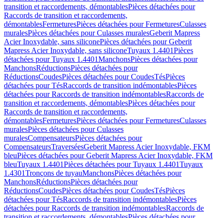
transition et raccordements, démontables
Pièces détachées pour
Raccords de transition et raccordements,
démontables
Fermetures
Pièces détachées pour Fermetures
Culasses
murales
Pièces détachées pour Culasses murales
Geberit Mapress
Acier Inoxydable, sans silicone
Pièces détachées pour Geberit
Mapress Acier Inoxydable, sans silicone
Tuyaux 1.4401
Pièces
détachées pour Tuyaux 1.4401
Manchons
Pièces détachées pour
Manchons
Réductions
Pièces détachées pour
Réductions
Coudes
Pièces détachées pour Coudes
Tés
Pièces
détachées pour Tés
Raccords de transition indémontables
Pièces
détachées pour Raccords de transition indémontables
Raccords de
transition et raccordements, démontables
Pièces détachées pour
Raccords de transition et raccordements,
démontables
Fermetures
Pièces détachées pour Fermetures
Culasses
murales
Pièces détachées pour Culasses
murales
Compensateurs
Pièces détachées pour
Compensateurs
Traversées
Geberit Mapress Acier Inoxydable, FKM
bleu
Pièces détachées pour Geberit Mapress Acier Inoxydable, FKM
bleu
Tuyaux 1.4401
Pièces détachées pour Tuyaux 1.4401
Tuyaux
1.4301
Tronçons de tuyau
Manchons
Pièces détachées pour
Manchons
Réductions
Pièces détachées pour
Réductions
Coudes
Pièces détachées pour Coudes
Tés
Pièces
détachées pour Tés
Raccords de transition indémontables
Pièces
détachées pour Raccords de transition indémontables
Raccords de
transition et raccordements, démontables
Pièces détachées pour