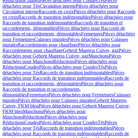
Réductions
Coudes
Pièces détachées pour Coudes
Tés
Pièces
détachées pour Tés
Circulation interne
Pièces détachées pour
Circulation interne
Raccords en croix
Pièces détachées pour Raccords
en croix
Raccords de transition indémontables
Pièces détachées pour
Raccords de transition indémontables
Raccords de transition et
raccordements, démontables
Pièces détachées pour Raccords de
transition et raccordements, démontables
Fermetures
Pièces détachées
pour Fermetures
Culasses murales
Pièces détachées pour Culasses
murales
Raccordements pour chauffage
Pièces détachées pour
Raccordements pour chauffage
Geberit Mapress Cuivre, gaz
Pièces
détachées pour Geberit Mapress Cuivre, gaz
Manchons
Pièces
détachées pour Manchons
Réductions
Pièces détachées pour
Réductions
Coudes
Pièces détachées pour Coudes
Tés
Pièces
détachées pour Tés
Raccords de transition indémontables
Pièces
détachées pour Raccords de transition indémontables
Raccords de
transition et raccordements, démontables
Pièces détachées pour
Raccords de transition et raccordements,
démontables
Fermetures
Pièces détachées pour Fermetures
Culasses
murales
Pièces détachées pour Culasses murales
Geberit Mapress
Cuivre, FKM bleu
Pièces détachées pour Geberit Mapress Cuivre,
FKM bleu
Manchons
Pièces détachées pour
Manchons
Réductions
Pièces détachées pour
Réductions
Coudes
Pièces détachées pour Coudes
Tés
Pièces
détachées pour Tés
Raccords de transition indémontables
Pièces
détachées pour Raccords de transition indémontables
Raccords de