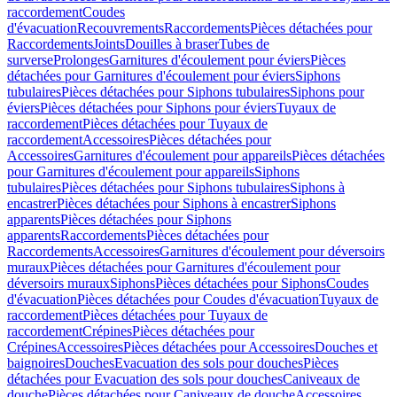
raccordement
Coudes
d'évacuation
Recouvrements
Raccordements
Pièces détachées pour
Raccordements
Joints
Douilles à braser
Tubes de
surverse
Prolonges
Garnitures d'écoulement pour éviers
Pièces
détachées pour Garnitures d'écoulement pour éviers
Siphons
tubulaires
Pièces détachées pour Siphons tubulaires
Siphons pour
éviers
Pièces détachées pour Siphons pour éviers
Tuyaux de
raccordement
Pièces détachées pour Tuyaux de
raccordement
Accessoires
Pièces détachées pour
Accessoires
Garnitures d'écoulement pour appareils
Pièces détachées
pour Garnitures d'écoulement pour appareils
Siphons
tubulaires
Pièces détachées pour Siphons tubulaires
Siphons à
encastrer
Pièces détachées pour Siphons à encastrer
Siphons
apparents
Pièces détachées pour Siphons
apparents
Raccordements
Pièces détachées pour
Raccordements
Accessoires
Garnitures d'écoulement pour déversoirs
muraux
Pièces détachées pour Garnitures d'écoulement pour
déversoirs muraux
Siphons
Pièces détachées pour Siphons
Coudes
d'évacuation
Pièces détachées pour Coudes d'évacuation
Tuyaux de
raccordement
Pièces détachées pour Tuyaux de
raccordement
Crépines
Pièces détachées pour
Crépines
Accessoires
Pièces détachées pour Accessoires
Douches et
baignoires
Douches
Evacuation des sols pour douches
Pièces
détachées pour Evacuation des sols pour douches
Caniveaux de
douche
Pièces détachées pour Caniveaux de douche
Accessoires