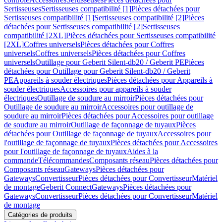
Sertisseuses
Sertisseuses compatibilité [1]
Pièces détachées pour
Sertisseuses compatibilité [1]
Sertisseuses compatibilité [2]
Pièces
détachées pour Sertisseuses compatibilité [2]
Sertisseuses
compatibilité [2XL]
Pièces détachées pour Sertisseuses compatibilité
[2XL]
Coffres universels
Pièces détachées pour Coffres
universels
Coffres universels
Pièces détachées pour Coffres
universels
Outillage pour Geberit Silent-db20 / Geberit PE
Pièces
détachées pour Outillage pour Geberit Silent-db20 / Geberit
PE
Appareils à souder électriques
Pièces détachées pour Appareils à
souder électriques
Accessoires pour appareils à souder
électriques
Outillage de soudure au mirroir
Pièces détachées pour
Outillage de soudure au mirroir
Accessoires pour outillage de
soudure au mirroir
Pièces détachées pour Accessoires pour outillage
de soudure au mirroir
Outillage de façonnage de tuyaux
Pièces
détachées pour Outillage de façonnage de tuyaux
Accessoires pour
l'outillage de façonnage de tuyaux
Pièces détachées pour Accessoires
pour l'outillage de façonnage de tuyaux
Aides à la
commande
Télécommandes
Composants réseau
Pièces détachées pour
Composants réseau
Gateways
Pièces détachées pour
Gateways
Convertisseur
Pièces détachées pour Convertisseur
Matériel
de montage
Geberit Connect
Gateways
Pièces détachées pour
Gateways
Convertisseur
Pièces détachées pour Convertisseur
Matériel
de montage
Catégories de produits