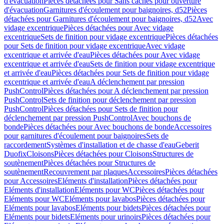
d'évacuation
Pièces détachées pour Sans caches pour ouverture
d'évacuation
Garnitures d'écoulement pour baignoires, d52
Pièces
détachées pour Garnitures d'écoulement pour baignoires, d52
Avec
vidage excentrique
Pièces détachées pour Avec vidage
excentrique
Sets de finition pour vidage excentrique
Pièces détachées
pour Sets de finition pour vidage excentrique
Avec vidage
excentrique et arrivée d'eau
Pièces détachées pour Avec vidage
excentrique et arrivée d'eau
Sets de finition pour vidage excentrique
et arrivée d'eau
Pièces détachées pour Sets de finition pour vidage
excentrique et arrivée d'eau
A déclenchement par pression
PushControl
Pièces détachées pour A déclenchement par pression
PushControl
Sets de finition pour déclenchement par pression
PushControl
Pièces détachées pour Sets de finition pour
déclenchement par pression PushControl
Avec bouchons de
bonde
Pièces détachées pour Avec bouchons de bonde
Accessoires
pour garnitures d'écoulement pour baignoires
Sets de
raccordement
Systèmes d'installation et de chasse d'eau
Geberit
Duofix
Cloisons
Pièces détachées pour Cloisons
Structures de
soutènement
Pièces détachées pour Structures de
soutènement
Recouvrement par plaques
Accessoires
Pièces détachées
pour Accessoires
Eléments d'installation
Pièces détachées pour
Eléments d'installation
Eléments pour WC
Pièces détachées pour
Eléments pour WC
Eléments pour lavabos
Pièces détachées pour
Eléments pour lavabos
Eléments pour bidets
Pièces détachées pour
Eléments pour bidets
Eléments pour urinoirs
Pièces détachées pour