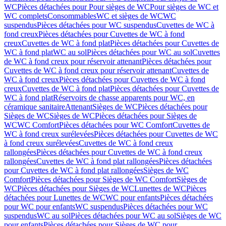
WC
Pièces détachées pour Pour sièges de WC
Pour sièges de WC et
WC complets
Consommables
WC et sièges de WC
WC
suspendus
Pièces détachées pour WC suspendus
Cuvettes de WC à
fond creux
Pièces détachées pour Cuvettes de WC à fond
creux
Cuvettes de WC à fond plat
Pièces détachées pour Cuvettes de
WC à fond plat
WC au sol
Pièces détachées pour WC au sol
Cuvettes
de WC à fond creux pour réservoir attenant
Pièces détachées pour
Cuvettes de WC à fond creux pour réservoir attenant
Cuvettes de
WC à fond creux
Pièces détachées pour Cuvettes de WC à fond
creux
Cuvettes de WC à fond plat
Pièces détachées pour Cuvettes de
WC à fond plat
Réservoirs de chasse apparents pour WC, en
céramique sanitaire
Attenant
Sièges de WC
Pièces détachées pour
Sièges de WC
Sièges de WC
Pièces détachées pour Sièges de
WC
WC Comfort
Pièces détachées pour WC Comfort
Cuvettes de
WC à fond creux surélevées
Pièces détachées pour Cuvettes de WC
à fond creux surélevées
Cuvettes de WC à fond creux
rallongées
Pièces détachées pour Cuvettes de WC à fond creux
rallongées
Cuvettes de WC à fond plat rallongées
Pièces détachées
pour Cuvettes de WC à fond plat rallongées
Sièges de WC
Comfort
Pièces détachées pour Sièges de WC Comfort
Sièges de
WC
Pièces détachées pour Sièges de WC
Lunettes de WC
Pièces
détachées pour Lunettes de WC
WC pour enfants
Pièces détachées
pour WC pour enfants
WC suspendus
Pièces détachées pour WC
suspendus
WC au sol
Pièces détachées pour WC au sol
Sièges de WC
pour enfants
Pièces détachées pour Sièges de WC pour