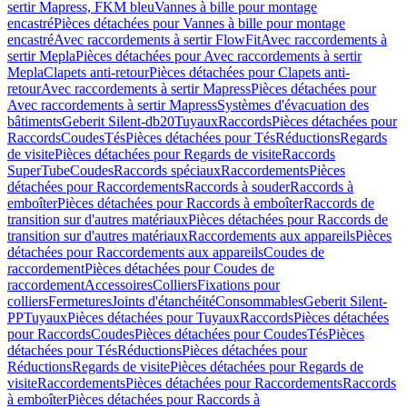
sertir Mapress, FKM bleu
Vannes à bille pour montage
encastré
Pièces détachées pour Vannes à bille pour montage
encastré
Avec raccordements à sertir FlowFit
Avec raccordements à
sertir Mepla
Pièces détachées pour Avec raccordements à sertir
Mepla
Clapets anti-retour
Pièces détachées pour Clapets anti-
retour
Avec raccordements à sertir Mapress
Pièces détachées pour
Avec raccordements à sertir Mapress
Systèmes d'évacuation des
bâtiments
Geberit Silent-db20
Tuyaux
Raccords
Pièces détachées pour
Raccords
Coudes
Tés
Pièces détachées pour Tés
Réductions
Regards
de visite
Pièces détachées pour Regards de visite
Raccords
SuperTube
Coudes
Raccords spéciaux
Raccordements
Pièces
détachées pour Raccordements
Raccords à souder
Raccords à
emboîter
Pièces détachées pour Raccords à emboîter
Raccords de
transition sur d'autres matériaux
Pièces détachées pour Raccords de
transition sur d'autres matériaux
Raccordements aux appareils
Pièces
détachées pour Raccordements aux appareils
Coudes de
raccordement
Pièces détachées pour Coudes de
raccordement
Accessoires
Colliers
Fixations pour
colliers
Fermetures
Joints d'étanchéité
Consommables
Geberit Silent-
PP
Tuyaux
Pièces détachées pour Tuyaux
Raccords
Pièces détachées
pour Raccords
Coudes
Pièces détachées pour Coudes
Tés
Pièces
détachées pour Tés
Réductions
Pièces détachées pour
Réductions
Regards de visite
Pièces détachées pour Regards de
visite
Raccordements
Pièces détachées pour Raccordements
Raccords
à emboîter
Pièces détachées pour Raccords à