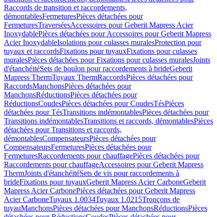
Raccords de transition et raccordements,
démontables
Fermetures
Pièces détachées pour
Fermetures
Traversées
Accessoires pour Geberit Mapress Acier
Inoxydable
Pièces détachées pour Accessoires pour Geberit Mapress
Acier Inoxydable
Isolations pour culasses murales
Protection pour
tuyaux et raccords
Fixations pour tuyaux
Fixations pour culasses
murales
Pièces détachées pour Fixations pour culasses murales
Joints
d'étanchéité
Sets de boulon pour raccordements à bride
Geberit
Mapress Therm
Tuyaux Therm
Raccords
Pièces détachées pour
Raccords
Manchons
Pièces détachées pour
Manchons
Réductions
Pièces détachées pour
Réductions
Coudes
Pièces détachées pour Coudes
Tés
Pièces
détachées pour Tés
Transitions indémontables
Pièces détachées pour
Transitions indémontables
Transitions et raccords, démontables
Pièces
détachées pour Transitions et raccords,
démontables
Compensateurs
Pièces détachées pour
Compensateurs
Fermetures
Pièces détachées pour
Fermetures
Raccordements pour chauffage
Pièces détachées pour
Raccordements pour chauffage
Accessoires pour Geberit Mapress
Therm
Joints d'étanchéité
Sets de vis pour raccordements à
bride
Fixations pour tuyaux
Geberit Mapress Acier Carbone
Geberit
Mapress Acier Carbone
Pièces détachées pour Geberit Mapress
Acier Carbone
Tuyaux 1.0034
Tuyaux 1.0215
Tronçons de
tuyau
Manchons
Pièces détachées pour Manchons
Réductions
Pièces
détachées pour Réductions
Coudes
Pièces détachées pour