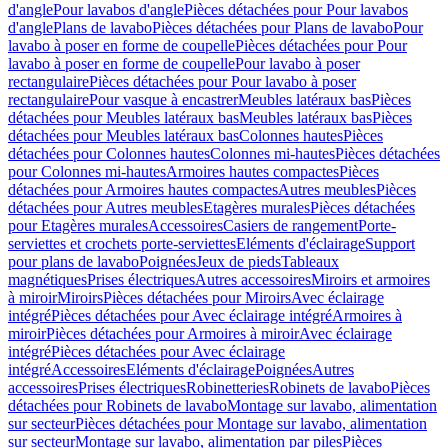
d'angle
Pour lavabos d'angle
Pièces détachées pour Pour lavabos
d'angle
Plans de lavabo
Pièces détachées pour Plans de lavabo
Pour
lavabo à poser en forme de coupelle
Pièces détachées pour Pour
lavabo à poser en forme de coupelle
Pour lavabo à poser
rectangulaire
Pièces détachées pour Pour lavabo à poser
rectangulaire
Pour vasque à encastrer
Meubles latéraux bas
Pièces
détachées pour Meubles latéraux bas
Meubles latéraux bas
Pièces
détachées pour Meubles latéraux bas
Colonnes hautes
Pièces
détachées pour Colonnes hautes
Colonnes mi-hautes
Pièces détachées
pour Colonnes mi-hautes
Armoires hautes compactes
Pièces
détachées pour Armoires hautes compactes
Autres meubles
Pièces
détachées pour Autres meubles
Etagères murales
Pièces détachées
pour Etagères murales
Accessoires
Casiers de rangement
Porte-
serviettes et crochets porte-serviettes
Eléments d'éclairage
Support
pour plans de lavabo
Poignées
Jeux de pieds
Tableaux
magnétiques
Prises électriques
Autres accessoires
Miroirs et armoires
à miroir
Miroirs
Pièces détachées pour Miroirs
Avec éclairage
intégré
Pièces détachées pour Avec éclairage intégré
Armoires à
miroir
Pièces détachées pour Armoires à miroir
Avec éclairage
intégré
Pièces détachées pour Avec éclairage
intégré
Accessoires
Eléments d'éclairage
Poignées
Autres
accessoires
Prises électriques
Robinetteries
Robinets de lavabo
Pièces
détachées pour Robinets de lavabo
Montage sur lavabo, alimentation
sur secteur
Pièces détachées pour Montage sur lavabo, alimentation
sur secteur
Montage sur lavabo, alimentation par piles
Pièces