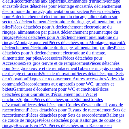
d'eau
Raccordements aux appareils
Commandes d'urinoir
Montage
encastré
Pièces détachées pour Montage encastré
A déclenchement
électronique du rinçage, alimentation sur secteur
Pièces détachées
pour A déclenchement électronique du rinçage, alimentation sur
secteur
A déclenchement électronique du rinçage, alimentation par
piles
Pièces détachées pour A déclenchement électronique du
rinçage, alimentation par piles
A déclenchement pneumatique du
rinçage
Pièces détachées pour A déclenchement pneumatique du
rinçage
Montage apparent
Pièces détachées pour Montage apparent
A
déclenchement électronique du rinçage, alimentation par piles
Pièces
détachées pour A déclenchement électronique du rinçage,
alimentation par piles
Accessoires
Pièces détachées pour
Accessoires
Sets gros œuvre et de remplacement
Pièces détachées
pour Sets gros œuvre et de remplacement
Tubes de rinçage, coudes
de rinçage et raccords
Sets de rénovation
Pièces détachées pour Sets
de rénovation
Plaques de recouvrement
Autres accessoires
Aides à la
commande
Raccordements aux appareils pour WC, urinoirs et
bidets
Garnitures d'écoulement pour WC et crachoirs
Pièces
détachées pour Garnitures d'écoulement pour WC et
crachoirs
Siphons
Pièces détachées pour Siphons
Coudes
d'évacuation
Pièces détachées pour Coudes d'évacuation
Tuyaux de
raccordement
Pièces détachées pour Tuyaux de raccordement
Sets de
raccordement
Pièces détachées pour Sets de raccordement
Rallonges
de coude de rinçage
Pièces détachées pour Rallonges de coude de
rinçage
Raccords en PVC
Pièces détachées pour Raccords en