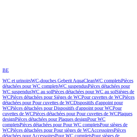
BE
WC et urinoirs
WC-douches Geberit AquaClean
WC complets
Pièces
détachées pour WC complets
WC suspendus
Pièces détachées pour
WC suspendus
WC au sol
Pièces détachées pour WC au sol
Sièges de
WC
Pièces détachées pour Sièges de WC
Pour cuvettes de WC
Pièces
détachées pour Pour cuvettes de WC
Dispositifs d'appoint pour
WC
Pièces détachées pour Dispositifs d'appoint pour WC
Pour
cuvettes de WC
Pièces détachées pour Pour cuvettes de WC
Plaques
design
Pièces détachées pour Plaques design
Pour WC
complets
Pièces détachées pour Pour WC complets
Pour sièges de
WC
Pièces détachées pour Pour sièges de WC
Accessoires
Pièces
détachées pour Accessoires
Pour WC complets
Pour sièges de