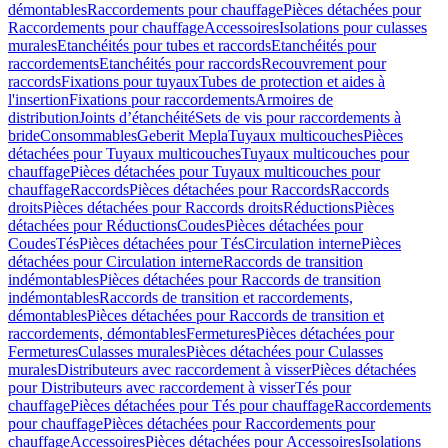
démontables
Raccordements pour chauffage
Pièces détachées pour
Raccordements pour chauffage
Accessoires
Isolations pour culasses
murales
Etanchéités pour tubes et raccords
Etanchéités pour
raccordements
Etanchéités pour raccords
Recouvrement pour
raccords
Fixations pour tuyaux
Tubes de protection et aides à
l'insertion
Fixations pour raccordements
Armoires de
distribution
Joints d’étanchéité
Sets de vis pour raccordements à
bride
Consommables
Geberit Mepla
Tuyaux multicouches
Pièces
détachées pour Tuyaux multicouches
Tuyaux multicouches pour
chauffage
Pièces détachées pour Tuyaux multicouches pour
chauffage
Raccords
Pièces détachées pour Raccords
Raccords
droits
Pièces détachées pour Raccords droits
Réductions
Pièces
détachées pour Réductions
Coudes
Pièces détachées pour
Coudes
Tés
Pièces détachées pour Tés
Circulation interne
Pièces
détachées pour Circulation interne
Raccords de transition
indémontables
Pièces détachées pour Raccords de transition
indémontables
Raccords de transition et raccordements,
démontables
Pièces détachées pour Raccords de transition et
raccordements, démontables
Fermetures
Pièces détachées pour
Fermetures
Culasses murales
Pièces détachées pour Culasses
murales
Distributeurs avec raccordement à visser
Pièces détachées
pour Distributeurs avec raccordement à visser
Tés pour
chauffage
Pièces détachées pour Tés pour chauffage
Raccordements
pour chauffage
Pièces détachées pour Raccordements pour
chauffage
Accessoires
Pièces détachées pour Accessoires
Isolations