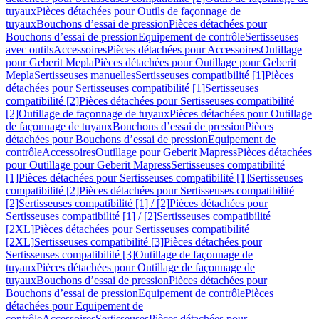
tuyaux
Pièces détachées pour Outils de façonnage de
tuyaux
Bouchons d’essai de pression
Pièces détachées pour
Bouchons d’essai de pression
Equipement de contrôle
Sertisseuses
avec outils
Accessoires
Pièces détachées pour Accessoires
Outillage
pour Geberit Mepla
Pièces détachées pour Outillage pour Geberit
Mepla
Sertisseuses manuelles
Sertisseuses compatibilité [1]
Pièces
détachées pour Sertisseuses compatibilité [1]
Sertisseuses
compatibilité [2]
Pièces détachées pour Sertisseuses compatibilité
[2]
Outillage de façonnage de tuyaux
Pièces détachées pour Outillage
de façonnage de tuyaux
Bouchons d’essai de pression
Pièces
détachées pour Bouchons d’essai de pression
Equipement de
contrôle
Accessoires
Outillage pour Geberit Mapress
Pièces détachées
pour Outillage pour Geberit Mapress
Sertisseuses compatibilité
[1]
Pièces détachées pour Sertisseuses compatibilité [1]
Sertisseuses
compatibilité [2]
Pièces détachées pour Sertisseuses compatibilité
[2]
Sertisseuses compatibilité [1] / [2]
Pièces détachées pour
Sertisseuses compatibilité [1] / [2]
Sertisseuses compatibilité
[2XL]
Pièces détachées pour Sertisseuses compatibilité
[2XL]
Sertisseuses compatibilité [3]
Pièces détachées pour
Sertisseuses compatibilité [3]
Outillage de façonnage de
tuyaux
Pièces détachées pour Outillage de façonnage de
tuyaux
Bouchons d’essai de pression
Pièces détachées pour
Bouchons d’essai de pression
Equipement de contrôle
Pièces
détachées pour Equipement de
contrôle
Accessoires
Sertisseuses
Pièces détachées pour