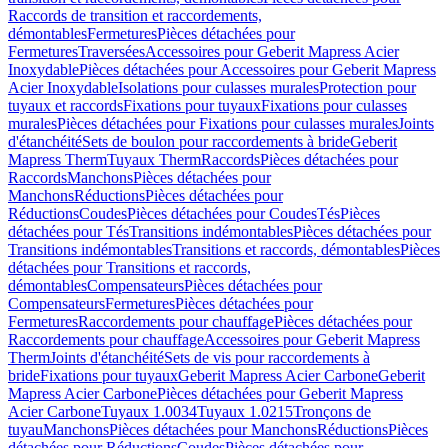
Raccords de transition et raccordements,
démontables
Fermetures
Pièces détachées pour
Fermetures
Traversées
Accessoires pour Geberit Mapress Acier
Inoxydable
Pièces détachées pour Accessoires pour Geberit Mapress
Acier Inoxydable
Isolations pour culasses murales
Protection pour
tuyaux et raccords
Fixations pour tuyaux
Fixations pour culasses
murales
Pièces détachées pour Fixations pour culasses murales
Joints
d'étanchéité
Sets de boulon pour raccordements à bride
Geberit
Mapress Therm
Tuyaux Therm
Raccords
Pièces détachées pour
Raccords
Manchons
Pièces détachées pour
Manchons
Réductions
Pièces détachées pour
Réductions
Coudes
Pièces détachées pour Coudes
Tés
Pièces
détachées pour Tés
Transitions indémontables
Pièces détachées pour
Transitions indémontables
Transitions et raccords, démontables
Pièces
détachées pour Transitions et raccords,
démontables
Compensateurs
Pièces détachées pour
Compensateurs
Fermetures
Pièces détachées pour
Fermetures
Raccordements pour chauffage
Pièces détachées pour
Raccordements pour chauffage
Accessoires pour Geberit Mapress
Therm
Joints d'étanchéité
Sets de vis pour raccordements à
bride
Fixations pour tuyaux
Geberit Mapress Acier Carbone
Geberit
Mapress Acier Carbone
Pièces détachées pour Geberit Mapress
Acier Carbone
Tuyaux 1.0034
Tuyaux 1.0215
Tronçons de
tuyau
Manchons
Pièces détachées pour Manchons
Réductions
Pièces
détachées pour Réductions
Coudes
Pièces détachées pour