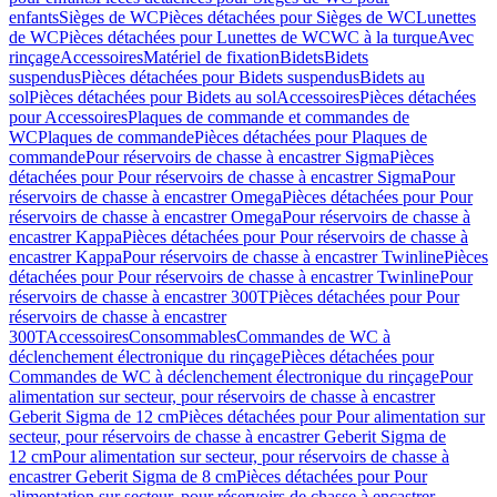
enfants
Sièges de WC
Pièces détachées pour Sièges de WC
Lunettes
de WC
Pièces détachées pour Lunettes de WC
WC à la turque
Avec
rinçage
Accessoires
Matériel de fixation
Bidets
Bidets
suspendus
Pièces détachées pour Bidets suspendus
Bidets au
sol
Pièces détachées pour Bidets au sol
Accessoires
Pièces détachées
pour Accessoires
Plaques de commande et commandes de
WC
Plaques de commande
Pièces détachées pour Plaques de
commande
Pour réservoirs de chasse à encastrer Sigma
Pièces
détachées pour Pour réservoirs de chasse à encastrer Sigma
Pour
réservoirs de chasse à encastrer Omega
Pièces détachées pour Pour
réservoirs de chasse à encastrer Omega
Pour réservoirs de chasse à
encastrer Kappa
Pièces détachées pour Pour réservoirs de chasse à
encastrer Kappa
Pour réservoirs de chasse à encastrer Twinline
Pièces
détachées pour Pour réservoirs de chasse à encastrer Twinline
Pour
réservoirs de chasse à encastrer 300T
Pièces détachées pour Pour
réservoirs de chasse à encastrer
300T
Accessoires
Consommables
Commandes de WC à
déclenchement électronique du rinçage
Pièces détachées pour
Commandes de WC à déclenchement électronique du rinçage
Pour
alimentation sur secteur, pour réservoirs de chasse à encastrer
Geberit Sigma de 12 cm
Pièces détachées pour Pour alimentation sur
secteur, pour réservoirs de chasse à encastrer Geberit Sigma de
12 cm
Pour alimentation sur secteur, pour réservoirs de chasse à
encastrer Geberit Sigma de 8 cm
Pièces détachées pour Pour
alimentation sur secteur, pour réservoirs de chasse à encastrer