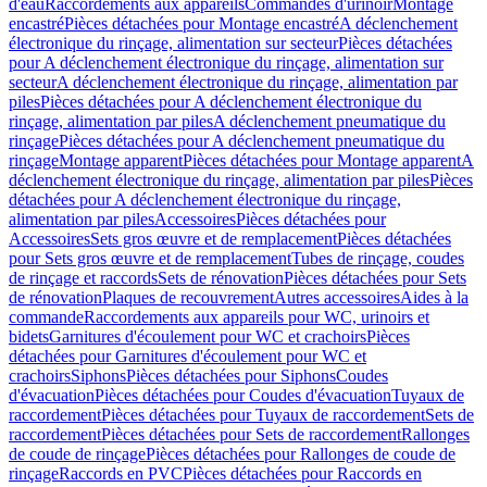
d'eau
Raccordements aux appareils
Commandes d'urinoir
Montage
encastré
Pièces détachées pour Montage encastré
A déclenchement
électronique du rinçage, alimentation sur secteur
Pièces détachées
pour A déclenchement électronique du rinçage, alimentation sur
secteur
A déclenchement électronique du rinçage, alimentation par
piles
Pièces détachées pour A déclenchement électronique du
rinçage, alimentation par piles
A déclenchement pneumatique du
rinçage
Pièces détachées pour A déclenchement pneumatique du
rinçage
Montage apparent
Pièces détachées pour Montage apparent
A
déclenchement électronique du rinçage, alimentation par piles
Pièces
détachées pour A déclenchement électronique du rinçage,
alimentation par piles
Accessoires
Pièces détachées pour
Accessoires
Sets gros œuvre et de remplacement
Pièces détachées
pour Sets gros œuvre et de remplacement
Tubes de rinçage, coudes
de rinçage et raccords
Sets de rénovation
Pièces détachées pour Sets
de rénovation
Plaques de recouvrement
Autres accessoires
Aides à la
commande
Raccordements aux appareils pour WC, urinoirs et
bidets
Garnitures d'écoulement pour WC et crachoirs
Pièces
détachées pour Garnitures d'écoulement pour WC et
crachoirs
Siphons
Pièces détachées pour Siphons
Coudes
d'évacuation
Pièces détachées pour Coudes d'évacuation
Tuyaux de
raccordement
Pièces détachées pour Tuyaux de raccordement
Sets de
raccordement
Pièces détachées pour Sets de raccordement
Rallonges
de coude de rinçage
Pièces détachées pour Rallonges de coude de
rinçage
Raccords en PVC
Pièces détachées pour Raccords en