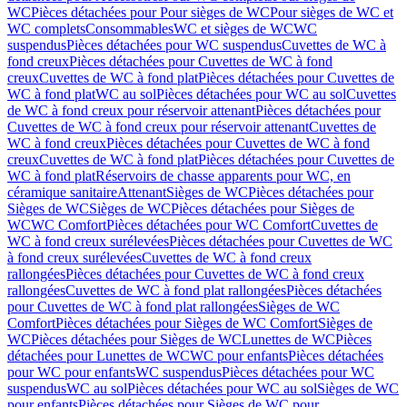
WC
Pièces détachées pour Pour sièges de WC
Pour sièges de WC et
WC complets
Consommables
WC et sièges de WC
WC
suspendus
Pièces détachées pour WC suspendus
Cuvettes de WC à
fond creux
Pièces détachées pour Cuvettes de WC à fond
creux
Cuvettes de WC à fond plat
Pièces détachées pour Cuvettes de
WC à fond plat
WC au sol
Pièces détachées pour WC au sol
Cuvettes
de WC à fond creux pour réservoir attenant
Pièces détachées pour
Cuvettes de WC à fond creux pour réservoir attenant
Cuvettes de
WC à fond creux
Pièces détachées pour Cuvettes de WC à fond
creux
Cuvettes de WC à fond plat
Pièces détachées pour Cuvettes de
WC à fond plat
Réservoirs de chasse apparents pour WC, en
céramique sanitaire
Attenant
Sièges de WC
Pièces détachées pour
Sièges de WC
Sièges de WC
Pièces détachées pour Sièges de
WC
WC Comfort
Pièces détachées pour WC Comfort
Cuvettes de
WC à fond creux surélevées
Pièces détachées pour Cuvettes de WC
à fond creux surélevées
Cuvettes de WC à fond creux
rallongées
Pièces détachées pour Cuvettes de WC à fond creux
rallongées
Cuvettes de WC à fond plat rallongées
Pièces détachées
pour Cuvettes de WC à fond plat rallongées
Sièges de WC
Comfort
Pièces détachées pour Sièges de WC Comfort
Sièges de
WC
Pièces détachées pour Sièges de WC
Lunettes de WC
Pièces
détachées pour Lunettes de WC
WC pour enfants
Pièces détachées
pour WC pour enfants
WC suspendus
Pièces détachées pour WC
suspendus
WC au sol
Pièces détachées pour WC au sol
Sièges de WC
pour enfants
Pièces détachées pour Sièges de WC pour