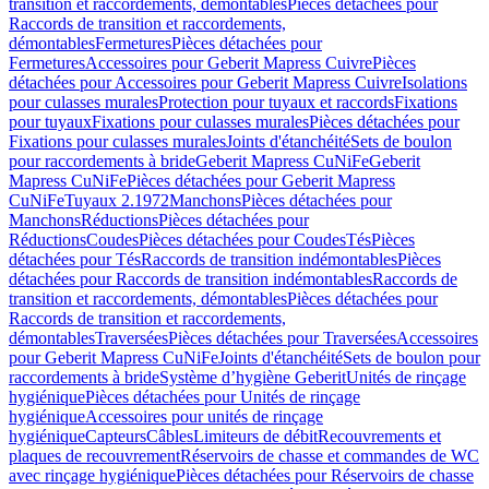
transition et raccordements, démontables
Pièces détachées pour
Raccords de transition et raccordements,
démontables
Fermetures
Pièces détachées pour
Fermetures
Accessoires pour Geberit Mapress Cuivre
Pièces
détachées pour Accessoires pour Geberit Mapress Cuivre
Isolations
pour culasses murales
Protection pour tuyaux et raccords
Fixations
pour tuyaux
Fixations pour culasses murales
Pièces détachées pour
Fixations pour culasses murales
Joints d'étanchéité
Sets de boulon
pour raccordements à bride
Geberit Mapress CuNiFe
Geberit
Mapress CuNiFe
Pièces détachées pour Geberit Mapress
CuNiFe
Tuyaux 2.1972
Manchons
Pièces détachées pour
Manchons
Réductions
Pièces détachées pour
Réductions
Coudes
Pièces détachées pour Coudes
Tés
Pièces
détachées pour Tés
Raccords de transition indémontables
Pièces
détachées pour Raccords de transition indémontables
Raccords de
transition et raccordements, démontables
Pièces détachées pour
Raccords de transition et raccordements,
démontables
Traversées
Pièces détachées pour Traversées
Accessoires
pour Geberit Mapress CuNiFe
Joints d'étanchéité
Sets de boulon pour
raccordements à bride
Système d’hygiène Geberit
Unités de rinçage
hygiénique
Pièces détachées pour Unités de rinçage
hygiénique
Accessoires pour unités de rinçage
hygiénique
Capteurs
Câbles
Limiteurs de débit
Recouvrements et
plaques de recouvrement
Réservoirs de chasse et commandes de WC
avec rinçage hygiénique
Pièces détachées pour Réservoirs de chasse