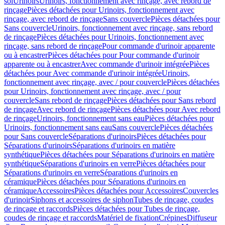
sol
Urinoirs
Urinoirs, fonctionnement avec rinçage, avec rebord de
rinçage
Pièces détachées pour Urinoirs, fonctionnement avec
rinçage, avec rebord de rinçage
Sans couvercle
Pièces détachées pour
Sans couvercle
Urinoirs, fonctionnement avec rinçage, sans rebord
de rinçage
Pièces détachées pour Urinoirs, fonctionnement avec
rinçage, sans rebord de rinçage
Pour commande d'urinoir apparente
ou à encastrer
Pièces détachées pour Pour commande d'urinoir
apparente ou à encastrer
Avec commande d'urinoir intégrée
Pièces
détachées pour Avec commande d'urinoir intégrée
Urinoirs,
fonctionnement avec rinçage, avec / pour couvercle
Pièces détachées
pour Urinoirs, fonctionnement avec rinçage, avec / pour
couvercle
Sans rebord de rinçage
Pièces détachées pour Sans rebord
de rinçage
Avec rebord de rinçage
Pièces détachées pour Avec rebord
de rinçage
Urinoirs, fonctionnement sans eau
Pièces détachées pour
Urinoirs, fonctionnement sans eau
Sans couvercle
Pièces détachées
pour Sans couvercle
Séparations d'urinoirs
Pièces détachées pour
Séparations d'urinoirs
Séparations d'urinoirs en matière
synthétique
Pièces détachées pour Séparations d'urinoirs en matière
synthétique
Séparations d'urinoirs en verre
Pièces détachées pour
Séparations d'urinoirs en verre
Séparations d'urinoirs en
céramique
Pièces détachées pour Séparations d'urinoirs en
céramique
Accessoires
Pièces détachées pour Accessoires
Couvercles
d'urinoir
Siphons et accessoires de siphon
Tubes de rinçage, coudes
de rinçage et raccords
Pièces détachées pour Tubes de rinçage,
coudes de rinçage et raccords
Matériel de fixation
Crépines
Diffuseur