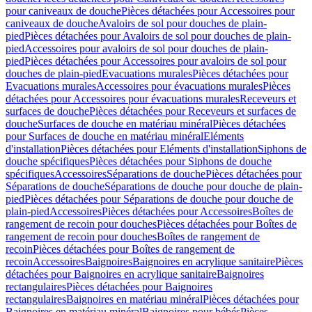
pour caniveaux de douche
Pièces détachées pour Accessoires pour
caniveaux de douche
Avaloirs de sol pour douches de plain-
pied
Pièces détachées pour Avaloirs de sol pour douches de plain-
pied
Accessoires pour avaloirs de sol pour douches de plain-
pied
Pièces détachées pour Accessoires pour avaloirs de sol pour
douches de plain-pied
Evacuations murales
Pièces détachées pour
Evacuations murales
Accessoires pour évacuations murales
Pièces
détachées pour Accessoires pour évacuations murales
Receveurs et
surfaces de douche
Pièces détachées pour Receveurs et surfaces de
douche
Surfaces de douche en matériau minéral
Pièces détachées
pour Surfaces de douche en matériau minéral
Eléments
d'installation
Pièces détachées pour Eléments d'installation
Siphons de
douche spécifiques
Pièces détachées pour Siphons de douche
spécifiques
Accessoires
Séparations de douche
Pièces détachées pour
Séparations de douche
Séparations de douche pour douche de plain-
pied
Pièces détachées pour Séparations de douche pour douche de
plain-pied
Accessoires
Pièces détachées pour Accessoires
Boîtes de
rangement de recoin pour douches
Pièces détachées pour Boîtes de
rangement de recoin pour douches
Boîtes de rangement de
recoin
Pièces détachées pour Boîtes de rangement de
recoin
Accessoires
Baignoires
Baignoires en acrylique sanitaire
Pièces
détachées pour Baignoires en acrylique sanitaire
Baignoires
rectangulaires
Pièces détachées pour Baignoires
rectangulaires
Baignoires en matériau minéral
Pièces détachées pour
Baignoires en matériau minéral
Baignoires pour bébés
Pièces