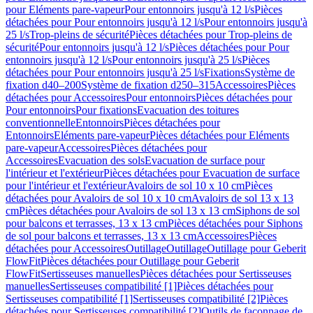
pour Eléments pare-vapeur
Pour entonnoirs jusqu'à 12 l/s
Pièces
détachées pour Pour entonnoirs jusqu'à 12 l/s
Pour entonnoirs jusqu'à
25 l/s
Trop-pleins de sécurité
Pièces détachées pour Trop-pleins de
sécurité
Pour entonnoirs jusqu'à 12 l/s
Pièces détachées pour Pour
entonnoirs jusqu'à 12 l/s
Pour entonnoirs jusqu'à 25 l/s
Pièces
détachées pour Pour entonnoirs jusqu'à 25 l/s
Fixations
Système de
fixation d40–200
Système de fixation d250–315
Accessoires
Pièces
détachées pour Accessoires
Pour entonnoirs
Pièces détachées pour
Pour entonnoirs
Pour fixations
Evacuation des toitures
conventionnelle
Entonnoirs
Pièces détachées pour
Entonnoirs
Eléments pare-vapeur
Pièces détachées pour Eléments
pare-vapeur
Accessoires
Pièces détachées pour
Accessoires
Evacuation des sols
Evacuation de surface pour
l'intérieur et l'extérieur
Pièces détachées pour Evacuation de surface
pour l'intérieur et l'extérieur
Avaloirs de sol 10 x 10 cm
Pièces
détachées pour Avaloirs de sol 10 x 10 cm
Avaloirs de sol 13 x 13
cm
Pièces détachées pour Avaloirs de sol 13 x 13 cm
Siphons de sol
pour balcons et terrasses, 13 x 13 cm
Pièces détachées pour Siphons
de sol pour balcons et terrasses, 13 x 13 cm
Accessoires
Pièces
détachées pour Accessoires
Outillage
Outillage
Outillage pour Geberit
FlowFit
Pièces détachées pour Outillage pour Geberit
FlowFit
Sertisseuses manuelles
Pièces détachées pour Sertisseuses
manuelles
Sertisseuses compatibilité [1]
Pièces détachées pour
Sertisseuses compatibilité [1]
Sertisseuses compatibilité [2]
Pièces
détachées pour Sertisseuses compatibilité [2]
Outils de façonnage de