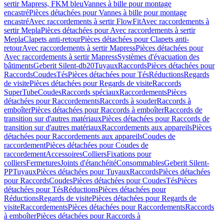
sertir Mapress, FKM bleu
Vannes à bille pour montage
encastré
Pièces détachées pour Vannes à bille pour montage
encastré
Avec raccordements à sertir FlowFit
Avec raccordements à
sertir Mepla
Pièces détachées pour Avec raccordements à sertir
Mepla
Clapets anti-retour
Pièces détachées pour Clapets anti-
retour
Avec raccordements à sertir Mapress
Pièces détachées pour
Avec raccordements à sertir Mapress
Systèmes d'évacuation des
bâtiments
Geberit Silent-db20
Tuyaux
Raccords
Pièces détachées pour
Raccords
Coudes
Tés
Pièces détachées pour Tés
Réductions
Regards
de visite
Pièces détachées pour Regards de visite
Raccords
SuperTube
Coudes
Raccords spéciaux
Raccordements
Pièces
détachées pour Raccordements
Raccords à souder
Raccords à
emboîter
Pièces détachées pour Raccords à emboîter
Raccords de
transition sur d'autres matériaux
Pièces détachées pour Raccords de
transition sur d'autres matériaux
Raccordements aux appareils
Pièces
détachées pour Raccordements aux appareils
Coudes de
raccordement
Pièces détachées pour Coudes de
raccordement
Accessoires
Colliers
Fixations pour
colliers
Fermetures
Joints d'étanchéité
Consommables
Geberit Silent-
PP
Tuyaux
Pièces détachées pour Tuyaux
Raccords
Pièces détachées
pour Raccords
Coudes
Pièces détachées pour Coudes
Tés
Pièces
détachées pour Tés
Réductions
Pièces détachées pour
Réductions
Regards de visite
Pièces détachées pour Regards de
visite
Raccordements
Pièces détachées pour Raccordements
Raccords
à emboîter
Pièces détachées pour Raccords à