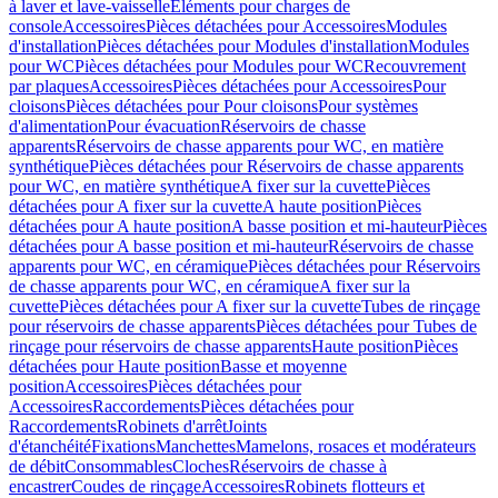
à laver et lave-vaisselle
Eléments pour charges de
console
Accessoires
Pièces détachées pour Accessoires
Modules
d'installation
Pièces détachées pour Modules d'installation
Modules
pour WC
Pièces détachées pour Modules pour WC
Recouvrement
par plaques
Accessoires
Pièces détachées pour Accessoires
Pour
cloisons
Pièces détachées pour Pour cloisons
Pour systèmes
d'alimentation
Pour évacuation
Réservoirs de chasse
apparents
Réservoirs de chasse apparents pour WC, en matière
synthétique
Pièces détachées pour Réservoirs de chasse apparents
pour WC, en matière synthétique
A fixer sur la cuvette
Pièces
détachées pour A fixer sur la cuvette
A haute position
Pièces
détachées pour A haute position
A basse position et mi-hauteur
Pièces
détachées pour A basse position et mi-hauteur
Réservoirs de chasse
apparents pour WC, en céramique
Pièces détachées pour Réservoirs
de chasse apparents pour WC, en céramique
A fixer sur la
cuvette
Pièces détachées pour A fixer sur la cuvette
Tubes de rinçage
pour réservoirs de chasse apparents
Pièces détachées pour Tubes de
rinçage pour réservoirs de chasse apparents
Haute position
Pièces
détachées pour Haute position
Basse et moyenne
position
Accessoires
Pièces détachées pour
Accessoires
Raccordements
Pièces détachées pour
Raccordements
Robinets d'arrêt
Joints
d'étanchéité
Fixations
Manchettes
Mamelons, rosaces et modérateurs
de débit
Consommables
Cloches
Réservoirs de chasse à
encastrer
Coudes de rinçage
Accessoires
Robinets flotteurs et