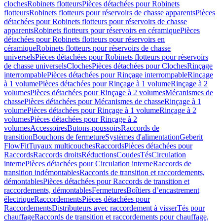
cloches
Robinets flotteurs
Pièces détachées pour Robinets
flotteurs
Robinets flotteurs pour réservoirs de chasse apparents
Pièces
détachées pour Robinets flotteurs pour réservoirs de chasse
apparents
Robinets flotteurs pour réservoirs en céramique
Pièces
détachées pour Robinets flotteurs pour réservoirs en
céramique
Robinets flotteurs pour réservoirs de chasse
universels
Pièces détachées pour Robinets flotteurs pour réservoirs
de chasse universels
Cloches
Pièces détachées pour Cloches
Rinçage
interrompable
Pièces détachées pour Rinçage interrompable
Rinçage
à 1 volume
Pièces détachées pour Rinçage à 1 volume
Rinçage à 2
volumes
Pièces détachées pour Rinçage à 2 volumes
Mécanismes de
chasse
Pièces détachées pour Mécanismes de chasse
Rinçage à 1
volume
Pièces détachées pour Rinçage à 1 volume
Rinçage à 2
volumes
Pièces détachées pour Rinçage à 2
volumes
Accessoires
Butons-poussoirs
Raccords de
transition
Bouchons de fermeture
Systèmes d'alimentation
Geberit
FlowFit
Tuyaux multicouches
Raccords
Pièces détachées pour
Raccords
Raccords droits
Réductions
Coudes
Tés
Circulation
interne
Pièces détachées pour Circulation interne
Raccords de
transition indémontables
Raccords de transition et raccordements,
démontables
Pièces détachées pour Raccords de transition et
raccordements, démontables
Fermetures
Boîtiers d’encastrement
électrique
Raccordements
Pièces détachées pour
Raccordements
Distributeurs avec raccordement à visser
Tés pour
chauffage
Raccords de transition et raccordements pour chauffage,