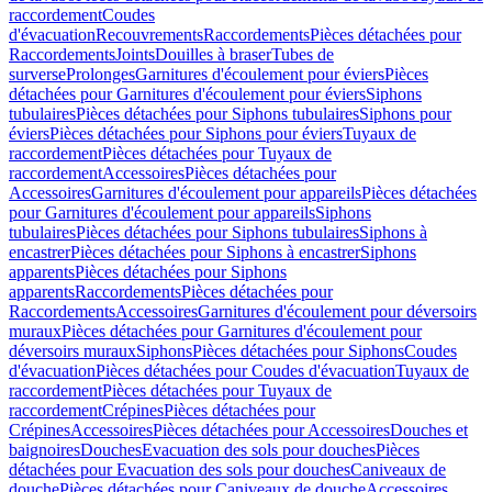
raccordement
Coudes
d'évacuation
Recouvrements
Raccordements
Pièces détachées pour
Raccordements
Joints
Douilles à braser
Tubes de
surverse
Prolonges
Garnitures d'écoulement pour éviers
Pièces
détachées pour Garnitures d'écoulement pour éviers
Siphons
tubulaires
Pièces détachées pour Siphons tubulaires
Siphons pour
éviers
Pièces détachées pour Siphons pour éviers
Tuyaux de
raccordement
Pièces détachées pour Tuyaux de
raccordement
Accessoires
Pièces détachées pour
Accessoires
Garnitures d'écoulement pour appareils
Pièces détachées
pour Garnitures d'écoulement pour appareils
Siphons
tubulaires
Pièces détachées pour Siphons tubulaires
Siphons à
encastrer
Pièces détachées pour Siphons à encastrer
Siphons
apparents
Pièces détachées pour Siphons
apparents
Raccordements
Pièces détachées pour
Raccordements
Accessoires
Garnitures d'écoulement pour déversoirs
muraux
Pièces détachées pour Garnitures d'écoulement pour
déversoirs muraux
Siphons
Pièces détachées pour Siphons
Coudes
d'évacuation
Pièces détachées pour Coudes d'évacuation
Tuyaux de
raccordement
Pièces détachées pour Tuyaux de
raccordement
Crépines
Pièces détachées pour
Crépines
Accessoires
Pièces détachées pour Accessoires
Douches et
baignoires
Douches
Evacuation des sols pour douches
Pièces
détachées pour Evacuation des sols pour douches
Caniveaux de
douche
Pièces détachées pour Caniveaux de douche
Accessoires