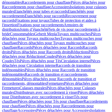
démontables
Raccordements pour chauffage
Pièces détachées pour
Raccordements pour chauffage
Accessoires
Isolations pour culasses
murales
Etanchéités pour tubes et raccords
Etanchéités pour
raccordements
Etanchéités pour raccords
Recouvrement pour
raccords
Fixations pour tuyaux
Tubes de protection et aides à
l'insertion
Fixations pour raccordements
Armoires de
distribution
Joints d’étanchéité
Sets de vis pour raccordements à
bride
Consommables
Geberit Mepla
Tuyaux multicouches
Pièces
détachées pour Tuyaux multicouches
Tuyaux multicouches pour
chauffage
Pièces détachées pour Tuyaux multicouches pour
chauffage
Raccords
Pièces détachées pour Raccords
Raccords
droits
Pièces détachées pour Raccords droits
Réductions
Pièces
détachées pour Réductions
Coudes
Pièces détachées pour
Coudes
Tés
Pièces détachées pour Tés
Circulation interne
Pièces
détachées pour Circulation interne
Raccords de transition
indémontables
Pièces détachées pour Raccords de transition
indémontables
Raccords de transition et raccordements,
démontables
Pièces détachées pour Raccords de transition et
raccordements, démontables
Fermetures
Pièces détachées pour
Fermetures
Culasses murales
Pièces détachées pour Culasses
murales
Distributeurs avec raccordement à visser
Pièces détachées
pour Distributeurs avec raccordement à visser
Tés pour
chauffage
Pièces détachées pour Tés pour chauffage
Raccordements
pour chauffage
Pièces détachées pour Raccordements pour
chauffage
Accessoires
Pièces détachées pour Accessoires
Isolations