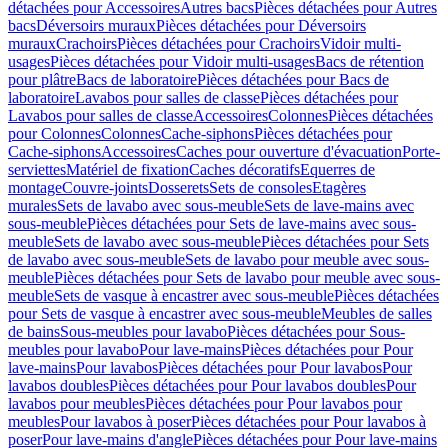
détachées pour Accessoires
Autres bacs
Pièces détachées pour Autres
bacs
Déversoirs muraux
Pièces détachées pour Déversoirs
muraux
Crachoirs
Pièces détachées pour Crachoirs
Vidoir multi-
usages
Pièces détachées pour Vidoir multi-usages
Bacs de rétention
pour plâtre
Bacs de laboratoire
Pièces détachées pour Bacs de
laboratoire
Lavabos pour salles de classe
Pièces détachées pour
Lavabos pour salles de classe
Accessoires
Colonnes
Pièces détachées
pour Colonnes
Colonnes
Cache-siphons
Pièces détachées pour
Cache-siphons
Accessoires
Caches pour ouverture d'évacuation
Porte-
serviettes
Matériel de fixation
Caches décoratifs
Equerres de
montage
Couvre-joints
Dosserets
Sets de consoles
Etagères
murales
Sets de lavabo avec sous-meuble
Sets de lave-mains avec
sous-meuble
Pièces détachées pour Sets de lave-mains avec sous-
meuble
Sets de lavabo avec sous-meuble
Pièces détachées pour Sets
de lavabo avec sous-meuble
Sets de lavabo pour meuble avec sous-
meuble
Pièces détachées pour Sets de lavabo pour meuble avec sous-
meuble
Sets de vasque à encastrer avec sous-meuble
Pièces détachées
pour Sets de vasque à encastrer avec sous-meuble
Meubles de salles
de bains
Sous-meubles pour lavabo
Pièces détachées pour Sous-
meubles pour lavabo
Pour lave-mains
Pièces détachées pour Pour
lave-mains
Pour lavabos
Pièces détachées pour Pour lavabos
Pour
lavabos doubles
Pièces détachées pour Pour lavabos doubles
Pour
lavabos pour meubles
Pièces détachées pour Pour lavabos pour
meubles
Pour lavabos à poser
Pièces détachées pour Pour lavabos à
poser
Pour lave-mains d'angle
Pièces détachées pour Pour lave-mains