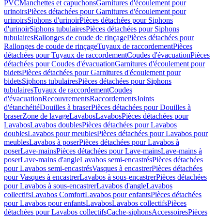
PVC
Manchettes et capuchons
Garnitures d'écoulement pour
urinoirs
Pièces détachées pour Garnitures d'écoulement pour
urinoirs
Siphons d'urinoir
Pièces détachées pour Siphons
d'urinoir
Siphons tubulaires
Pièces détachées pour Siphons
tubulaires
Rallonges de coude de rinçage
Pièces détachées pour
Rallonges de coude de rinçage
Tuyaux de raccordement
Pièces
détachées pour Tuyaux de raccordement
Coudes d'évacuation
Pièces
détachées pour Coudes d'évacuation
Garnitures d'écoulement pour
bidets
Pièces détachées pour Garnitures d'écoulement pour
bidets
Siphons tubulaires
Pièces détachées pour Siphons
tubulaires
Tuyaux de raccordement
Coudes
d'évacuation
Recouvrements
Raccordements
Joints
d'étanchéité
Douilles à braser
Pièces détachées pour Douilles à
braser
Zone de lavage
Lavabos
Lavabos
Pièces détachées pour
Lavabos
Lavabos doubles
Pièces détachées pour Lavabos
doubles
Lavabos pour meubles
Pièces détachées pour Lavabos pour
meubles
Lavabos à poser
Pièces détachées pour Lavabos à
poser
Lave-mains
Pièces détachées pour Lave-mains
Lave-mains à
poser
Lave-mains d'angle
Lavabos semi-encastrés
Pièces détachées
pour Lavabos semi-encastrés
Vasques à encastrer
Pièces détachées
pour Vasques à encastrer
Lavabos à sous-encastrer
Pièces détachées
pour Lavabos à sous-encastrer
Lavabos d'angle
Lavabos
collectifs
Lavabos Comfort
Lavabos pour enfants
Pièces détachées
pour Lavabos pour enfants
Lavabos
Lavabos collectifs
Pièces
détachées pour Lavabos collectifs
Cache-siphons
Accessoires
Pièces