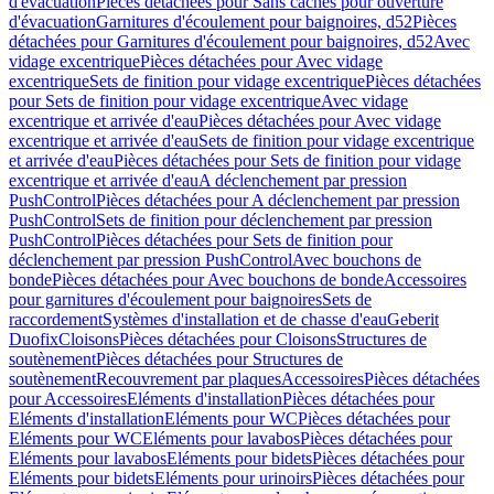
d'évacuation
Pièces détachées pour Sans caches pour ouverture
d'évacuation
Garnitures d'écoulement pour baignoires, d52
Pièces
détachées pour Garnitures d'écoulement pour baignoires, d52
Avec
vidage excentrique
Pièces détachées pour Avec vidage
excentrique
Sets de finition pour vidage excentrique
Pièces détachées
pour Sets de finition pour vidage excentrique
Avec vidage
excentrique et arrivée d'eau
Pièces détachées pour Avec vidage
excentrique et arrivée d'eau
Sets de finition pour vidage excentrique
et arrivée d'eau
Pièces détachées pour Sets de finition pour vidage
excentrique et arrivée d'eau
A déclenchement par pression
PushControl
Pièces détachées pour A déclenchement par pression
PushControl
Sets de finition pour déclenchement par pression
PushControl
Pièces détachées pour Sets de finition pour
déclenchement par pression PushControl
Avec bouchons de
bonde
Pièces détachées pour Avec bouchons de bonde
Accessoires
pour garnitures d'écoulement pour baignoires
Sets de
raccordement
Systèmes d'installation et de chasse d'eau
Geberit
Duofix
Cloisons
Pièces détachées pour Cloisons
Structures de
soutènement
Pièces détachées pour Structures de
soutènement
Recouvrement par plaques
Accessoires
Pièces détachées
pour Accessoires
Eléments d'installation
Pièces détachées pour
Eléments d'installation
Eléments pour WC
Pièces détachées pour
Eléments pour WC
Eléments pour lavabos
Pièces détachées pour
Eléments pour lavabos
Eléments pour bidets
Pièces détachées pour
Eléments pour bidets
Eléments pour urinoirs
Pièces détachées pour