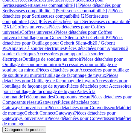
Sertisseuses
Sertisseuses compatibilité [1]
Pièces détachées pour
Sertisseuses compatibilité [1]
Sertisseuses compatibilité [2]
Pièces
détachées pour Sertisseuses compatibilité [2]
Sertisseuses
compatibilité [2XL]
Pièces détachées pour Sertisseuses compatibilité
[2XL]
Coffres universels
Pièces détachées pour Coffres
universels
Coffres universels
Pièces détachées pour Coffres
universels
Outillage pour Geberit Silent-db20 / Geberit PE
Pièces
détachées pour Outillage pour Geberit Silent-db20 / Geberit
PE
Appareils à souder électriques
Pièces détachées pour Appareils à
souder électriques
Accessoires pour appareils à souder
électriques
Outillage de soudure au mirroir
Pièces détachées pour
Outillage de soudure au mirroir
Accessoires pour outillage de
soudure au mirroir
Pièces détachées pour Accessoires pour outillage
de soudure au mirroir
Outillage de façonnage de tuyaux
Pièces
détachées pour Outillage de façonnage de tuyaux
Accessoires pour
l'outillage de façonnage de tuyaux
Pièces détachées pour Accessoires
pour l'outillage de façonnage de tuyaux
Aides à la
commande
Télécommandes
Composants réseau
Pièces détachées pour
Composants réseau
Gateways
Pièces détachées pour
Gateways
Convertisseur
Pièces détachées pour Convertisseur
Matériel
de montage
Geberit Connect
Gateways
Pièces détachées pour
Gateways
Convertisseur
Pièces détachées pour Convertisseur
Matériel
de montage
Catégories de produits