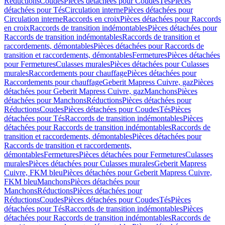
Réductions
Coudes
Pièces détachées pour Coudes
Tés
Pièces
détachées pour Tés
Circulation interne
Pièces détachées pour
Circulation interne
Raccords en croix
Pièces détachées pour Raccords
en croix
Raccords de transition indémontables
Pièces détachées pour
Raccords de transition indémontables
Raccords de transition et
raccordements, démontables
Pièces détachées pour Raccords de
transition et raccordements, démontables
Fermetures
Pièces détachées
pour Fermetures
Culasses murales
Pièces détachées pour Culasses
murales
Raccordements pour chauffage
Pièces détachées pour
Raccordements pour chauffage
Geberit Mapress Cuivre, gaz
Pièces
détachées pour Geberit Mapress Cuivre, gaz
Manchons
Pièces
détachées pour Manchons
Réductions
Pièces détachées pour
Réductions
Coudes
Pièces détachées pour Coudes
Tés
Pièces
détachées pour Tés
Raccords de transition indémontables
Pièces
détachées pour Raccords de transition indémontables
Raccords de
transition et raccordements, démontables
Pièces détachées pour
Raccords de transition et raccordements,
démontables
Fermetures
Pièces détachées pour Fermetures
Culasses
murales
Pièces détachées pour Culasses murales
Geberit Mapress
Cuivre, FKM bleu
Pièces détachées pour Geberit Mapress Cuivre,
FKM bleu
Manchons
Pièces détachées pour
Manchons
Réductions
Pièces détachées pour
Réductions
Coudes
Pièces détachées pour Coudes
Tés
Pièces
détachées pour Tés
Raccords de transition indémontables
Pièces
détachées pour Raccords de transition indémontables
Raccords de