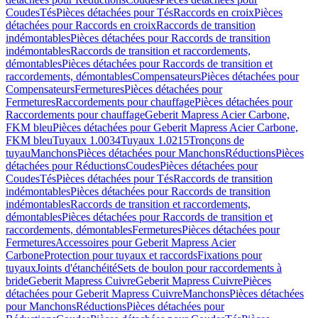
Coudes
Tés
Pièces détachées pour Tés
Raccords en croix
Pièces
détachées pour Raccords en croix
Raccords de transition
indémontables
Pièces détachées pour Raccords de transition
indémontables
Raccords de transition et raccordements,
démontables
Pièces détachées pour Raccords de transition et
raccordements, démontables
Compensateurs
Pièces détachées pour
Compensateurs
Fermetures
Pièces détachées pour
Fermetures
Raccordements pour chauffage
Pièces détachées pour
Raccordements pour chauffage
Geberit Mapress Acier Carbone,
FKM bleu
Pièces détachées pour Geberit Mapress Acier Carbone,
FKM bleu
Tuyaux 1.0034
Tuyaux 1.0215
Tronçons de
tuyau
Manchons
Pièces détachées pour Manchons
Réductions
Pièces
détachées pour Réductions
Coudes
Pièces détachées pour
Coudes
Tés
Pièces détachées pour Tés
Raccords de transition
indémontables
Pièces détachées pour Raccords de transition
indémontables
Raccords de transition et raccordements,
démontables
Pièces détachées pour Raccords de transition et
raccordements, démontables
Fermetures
Pièces détachées pour
Fermetures
Accessoires pour Geberit Mapress Acier
Carbone
Protection pour tuyaux et raccords
Fixations pour
tuyaux
Joints d'étanchéité
Sets de boulon pour raccordements à
bride
Geberit Mapress Cuivre
Geberit Mapress Cuivre
Pièces
détachées pour Geberit Mapress Cuivre
Manchons
Pièces détachées
pour Manchons
Réductions
Pièces détachées pour