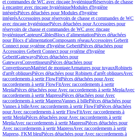
et commandes de WC avec rinçage hygiénique
Réservoirs de chasse
à encastrer avec rinçage hygiénique
Modules d'hygiène
intégrés
Pièces détachées pour Modules d'hygiène
intégrés
Accessoires pour réservoirs de chasse et commandes de WC
avec rinçage hygiénique
Pièces détachées pour Accessoires pour
réservoirs de chasse et commandes de WC avec rinçage
hygiénique
Capteurs
Câbles
Blocs d’alimentation
Pièces détachées
pour Blocs d’alimentation
Composants réseau
Accessoires Geberit
Connect pour système d'hygiène Geberit
Pièces détachées pour
Accessoires Geberit Connect pour système d'hygiène
Geberit
Gateways
Pièces détachées pour
Gateways
Convertisseurs
Pièces détachées pour
Convertisseurs
Matériel de montage
Armatures pour tuyaux
Robinets
d'arrêt obliques
Pièces détachées pour Robinets d'arrêt obliques
Avec
raccordements à sertir FlowFit
Pièces détachées pour Avec
raccordements à sertir FlowFit
Avec raccordements à sertir
Mepla
Pièces détachées pour Avec raccordements à sertir Mepla
Avec
raccordements à sertir Mapress
Pièces détachées pour Avec
raccordements à sertir Mapress
Vannes à bille
Pièces détachées pour
Vannes à bille
Avec raccordements à sertir FlowFit
Pièces détachées
pour Avec raccordements à sertir FlowFit
Avec raccordements à
sertir Mepla
Pièces détachées pour Avec raccordements à sertir
Mepla
Avec raccordements à sertir Mapress
Pièces détachées pour
Avec raccordements à sertir Mapress
Avec raccordements à sertir
Mapress, FKM bleu
Pièces détachées pour Avec raccordements à