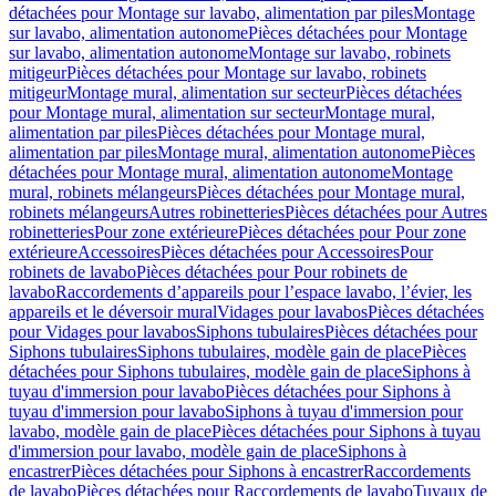
détachées pour Montage sur lavabo, alimentation par piles
Montage
sur lavabo, alimentation autonome
Pièces détachées pour Montage
sur lavabo, alimentation autonome
Montage sur lavabo, robinets
mitigeur
Pièces détachées pour Montage sur lavabo, robinets
mitigeur
Montage mural, alimentation sur secteur
Pièces détachées
pour Montage mural, alimentation sur secteur
Montage mural,
alimentation par piles
Pièces détachées pour Montage mural,
alimentation par piles
Montage mural, alimentation autonome
Pièces
détachées pour Montage mural, alimentation autonome
Montage
mural, robinets mélangeurs
Pièces détachées pour Montage mural,
robinets mélangeurs
Autres robinetteries
Pièces détachées pour Autres
robinetteries
Pour zone extérieure
Pièces détachées pour Pour zone
extérieure
Accessoires
Pièces détachées pour Accessoires
Pour
robinets de lavabo
Pièces détachées pour Pour robinets de
lavabo
Raccordements d’appareils pour l’espace lavabo, l’évier, les
appareils et le déversoir mural
Vidages pour lavabos
Pièces détachées
pour Vidages pour lavabos
Siphons tubulaires
Pièces détachées pour
Siphons tubulaires
Siphons tubulaires, modèle gain de place
Pièces
détachées pour Siphons tubulaires, modèle gain de place
Siphons à
tuyau d'immersion pour lavabo
Pièces détachées pour Siphons à
tuyau d'immersion pour lavabo
Siphons à tuyau d'immersion pour
lavabo, modèle gain de place
Pièces détachées pour Siphons à tuyau
d'immersion pour lavabo, modèle gain de place
Siphons à
encastrer
Pièces détachées pour Siphons à encastrer
Raccordements
de lavabo
Pièces détachées pour Raccordements de lavabo
Tuyaux de