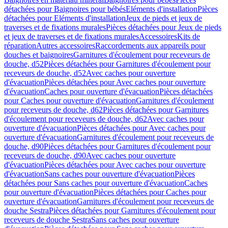
détachées pour Baignoires pour bébés
Eléments d'installation
Pièces
détachées pour Eléments d'installation
Jeux de pieds et jeux de
traverses et de fixations murales
Pièces détachées pour Jeux de pieds
et jeux de traverses et de fixations murales
Accessoires
Kits de
réparation
Autres accessoires
Raccordements aux appareils pour
douches et baignoires
Garnitures d'écoulement pour receveurs de
douche, d52
Pièces détachées pour Garnitures d'écoulement pour
receveurs de douche, d52
Avec caches pour ouverture
d'évacuation
Pièces détachées pour Avec caches pour ouverture
d'évacuation
Caches pour ouverture d'évacuation
Pièces détachées
pour Caches pour ouverture d'évacuation
Garnitures d'écoulement
pour receveurs de douche, d62
Pièces détachées pour Garnitures
d'écoulement pour receveurs de douche, d62
Avec caches pour
ouverture d'évacuation
Pièces détachées pour Avec caches pour
ouverture d'évacuation
Garnitures d'écoulement pour receveurs de
douche, d90
Pièces détachées pour Garnitures d'écoulement pour
receveurs de douche, d90
Avec caches pour ouverture
d'évacuation
Pièces détachées pour Avec caches pour ouverture
d'évacuation
Sans caches pour ouverture d'évacuation
Pièces
détachées pour Sans caches pour ouverture d'évacuation
Caches
pour ouverture d'évacuation
Pièces détachées pour Caches pour
ouverture d'évacuation
Garnitures d'écoulement pour receveurs de
douche Sestra
Pièces détachées pour Garnitures d'écoulement pour
receveurs de douche Sestra
Sans caches pour ouverture