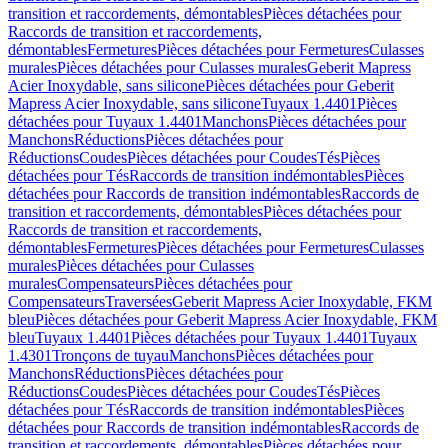
transition et raccordements, démontables
Pièces détachées pour
Raccords de transition et raccordements,
démontables
Fermetures
Pièces détachées pour Fermetures
Culasses
murales
Pièces détachées pour Culasses murales
Geberit Mapress
Acier Inoxydable, sans silicone
Pièces détachées pour Geberit
Mapress Acier Inoxydable, sans silicone
Tuyaux 1.4401
Pièces
détachées pour Tuyaux 1.4401
Manchons
Pièces détachées pour
Manchons
Réductions
Pièces détachées pour
Réductions
Coudes
Pièces détachées pour Coudes
Tés
Pièces
détachées pour Tés
Raccords de transition indémontables
Pièces
détachées pour Raccords de transition indémontables
Raccords de
transition et raccordements, démontables
Pièces détachées pour
Raccords de transition et raccordements,
démontables
Fermetures
Pièces détachées pour Fermetures
Culasses
murales
Pièces détachées pour Culasses
murales
Compensateurs
Pièces détachées pour
Compensateurs
Traversées
Geberit Mapress Acier Inoxydable, FKM
bleu
Pièces détachées pour Geberit Mapress Acier Inoxydable, FKM
bleu
Tuyaux 1.4401
Pièces détachées pour Tuyaux 1.4401
Tuyaux
1.4301
Tronçons de tuyau
Manchons
Pièces détachées pour
Manchons
Réductions
Pièces détachées pour
Réductions
Coudes
Pièces détachées pour Coudes
Tés
Pièces
détachées pour Tés
Raccords de transition indémontables
Pièces
détachées pour Raccords de transition indémontables
Raccords de
transition et raccordements, démontables
Pièces détachées pour