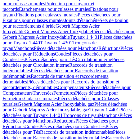
pour culasses murales
Protection pour tuyaux et
raccords
Etanchements pour culasses murales
Fixations pour
tuyaux
Fixations pour culasses murales
Pièces détachées pour
Fixations pour culasses murales
Joints d'étanchéité
Sets de boulon
pour raccordements à bride
Geberit Mapress Acier
Inoxydable
Geberit Mapress Acier Inoxydable
Pièces détachées pour
Geberit Mapress Acier Inoxydable
Tuyaux 1.4401
Pièces détachées
pour Tuyaux 1.4401
Tuyaux 1.4301
Tronçons de
tuyau
Manchons
Pièces détachées pour Manchons
Réductions
Pièces
détachées pour Réductions
Coudes
Pièces détachées pour
Coudes
Tés
Pièces détachées pour Tés
Circulation interne
Pièces
détachées pour Circulation interne
Raccords de transition
indémontables
Pièces détachées pour Raccords de transition
indémontables
Raccords de transition et raccordements,
démontables
Pièces détachées pour Raccords de transition et
raccordements, démontables
Compensateurs
Pièces détachées pour
Compensateurs
Traversées
Fermetures
Pièces détachées pour
Fermetures
Culasses murales
Pièces détachées pour Culasses
murales
Geberit Mapress Acier Inoxydable, gaz
Pièces détachées
pour Geberit Mapress Acier Inoxydable, gaz
Tuyaux 1.4401
Pièces
détachées pour Tuyaux 1.4401
Tronçons de tuyau
Manchons
Pièces
détachées pour Manchons
Réductions
Pièces détachées pour
Réductions
Coudes
Pièces détachées pour Coudes
Tés
Pièces
détachées pour Tés
Raccords de transition indémontables
Pièces
détachées pour Raccords de transition indémontables
Raccords de