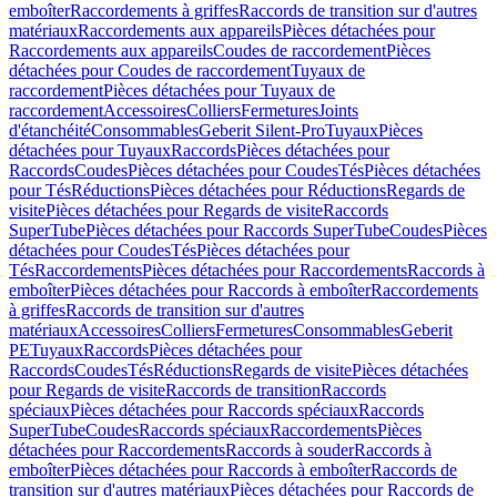
emboîter
Raccordements à griffes
Raccords de transition sur d'autres
matériaux
Raccordements aux appareils
Pièces détachées pour
Raccordements aux appareils
Coudes de raccordement
Pièces
détachées pour Coudes de raccordement
Tuyaux de
raccordement
Pièces détachées pour Tuyaux de
raccordement
Accessoires
Colliers
Fermetures
Joints
d'étanchéité
Consommables
Geberit Silent-Pro
Tuyaux
Pièces
détachées pour Tuyaux
Raccords
Pièces détachées pour
Raccords
Coudes
Pièces détachées pour Coudes
Tés
Pièces détachées
pour Tés
Réductions
Pièces détachées pour Réductions
Regards de
visite
Pièces détachées pour Regards de visite
Raccords
SuperTube
Pièces détachées pour Raccords SuperTube
Coudes
Pièces
détachées pour Coudes
Tés
Pièces détachées pour
Tés
Raccordements
Pièces détachées pour Raccordements
Raccords à
emboîter
Pièces détachées pour Raccords à emboîter
Raccordements
à griffes
Raccords de transition sur d'autres
matériaux
Accessoires
Colliers
Fermetures
Consommables
Geberit
PE
Tuyaux
Raccords
Pièces détachées pour
Raccords
Coudes
Tés
Réductions
Regards de visite
Pièces détachées
pour Regards de visite
Raccords de transition
Raccords
spéciaux
Pièces détachées pour Raccords spéciaux
Raccords
SuperTube
Coudes
Raccords spéciaux
Raccordements
Pièces
détachées pour Raccordements
Raccords à souder
Raccords à
emboîter
Pièces détachées pour Raccords à emboîter
Raccords de
transition sur d'autres matériaux
Pièces détachées pour Raccords de