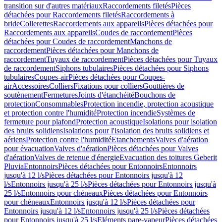
transition sur d'autres matériaux
Raccordements filetés
Pièces
détachées pour Raccordements filetés
Raccordements à
bride
Collerettes
Raccordements aux appareils
Pièces détachées pour
Raccordements aux appareils
Coudes de raccordement
Pièces
détachées pour Coudes de raccordement
Manchons de
raccordement
Pièces détachées pour Manchons de
raccordement
Tuyaux de raccordement
Pièces détachées pour Tuyaux
de raccordement
Siphons tubulaires
Pièces détachées pour Siphons
tubulaires
Coupes-air
Pièces détachées pour Coupes-
air
Accessoires
Colliers
Fixations pour colliers
Gouttières de
soutènement
Fermetures
Joints d'étanchéité
Bouchons de
protection
Consommables
Protection incendie, protection acoustique
et protection contre l'humidité
Protection incendie
Systèmes de
fermeture pour plafond
Protection acoustique
Isolations pour isolation
des bruits solidiens
Isolations pour l'isolation des bruits solidiens et
aériens
Protection contre l'humidité
Etanchements
Valves d'aération
pour évacuation
Valves d'aération
Pièces détachées pour Valves
d'aération
Valves de retenue d'énergie
Evacuation des toitures Geberit
Pluvia
Entonnoirs
Pièces détachées pour Entonnoirs
Entonnoirs
jusqu'à 12 l/s
Pièces détachées pour Entonnoirs jusqu'à 12
l/s
Entonnoirs jusqu'à 25 l/s
Pièces détachées pour Entonnoirs jusqu'à
25 l/s
Entonnoirs pour chéneaux
Pièces détachées pour Entonnoirs
pour chéneaux
Entonnoirs jusqu'à 12 l/s
Pièces détachées pour
Entonnoirs jusqu'à 12 l/s
Entonnoirs jusqu'à 25 l/s
Pièces détachées
pour Entonnoirs jusqu'à 25 l/s
Eléments pare-vapeur
Pièces détachées