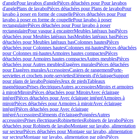
d'angle
Pour lavabos d'angle
Pièces détachées pour Pour lavabos
d'angle
Plans de lavabo
Pièces détachées pour Plans de lavabo
Pour
lavabo à poser en forme de coupelle
Pièces détachées pour Pour
lavabo à poser en forme de coupelle
Pour lavabo à poser
rectangulaire
Pièces détachées pour Pour lavabo à poser
rectangulaire
Pour vasque à encastrer
Meubles latéraux bas
Pièces
détachées pour Meubles latéraux bas
Meubles latéraux bas
Pièces
détachées pour Meubles latéraux bas
Colonnes hautes
Pièces
détachées pour Colonnes hautes
Colonnes mi-hautes
Pièces détachées
pour Colonnes mi-hautes
Armoires hautes compactes
Pièces
détachées pour Armoires hautes compactes
Autres meubles
Pièces
détachées pour Autres meubles
Etagères murales
Pièces détachées
pour Etagères murales
Accessoires
Casiers de rangement
Porte-
serviettes et crochets porte-serviettes
Eléments d'éclairage
Support
pour plans de lavabo
Poignées
Jeux de pieds
Tableaux
magnétiques
Prises électriques
Autres accessoires
Miroirs et armoires
à miroir
Miroirs
Pièces détachées pour Miroirs
Avec éclairage
intégré
Pièces détachées pour Avec éclairage intégré
Armoires à
miroir
Pièces détachées pour Armoires à miroir
Avec éclairage
intégré
Pièces détachées pour Avec éclairage
intégré
Accessoires
Eléments d'éclairage
Poignées
Autres
accessoires
Prises électriques
Robinetteries
Robinets de lavabo
Pièces
détachées pour Robinets de lavabo
Montage sur lavabo, alimentation
sur secteur
Pièces détachées pour Montage sur lavabo, alimentation
sur secteur
Montage sur lavabo, alimentation par piles
Pièces