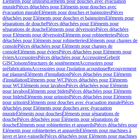
Eléments pour urinoirs
Eléments pour douches avec évacuation
murale
Pièces détachées pour Eléments pour douches avec
évacuation murale
Eléments pour douches et baignoires
Pièces
détachées pour Eléments pour douches et baignoires
Eléments pour
séparations de douche
Pièces détachées pour Eléments pour
séparations de douche
Eléments pour déversoirs
Pièces détachées
pour Eléments pour déversoirs
Eléments pour robinetteries
Pièces
détachées pour Eléments pour robinetteries
Eléments pour charges de
console
Pièces détachées pour Eléments pour charges de
console
Eléments pour éviers
Pièces détachées pour Eléments pour
éviers
Accessoires
Pièces détachées pour Accessoires
Geberit
GIS
Cloisons
Structures de soutènement
Accessoires pour
préfabrications
Accessoires pour l'isolation acoustique
Recouvrement
par plaques
Eléments d'installation
Pièces détachées pour Eléments
d'installation
Eléments pour WC
Pièces détachées pour Eléments
pour WC
Eléments pour lavabos
Pièces détachées pour Eléments
pour lavabos
Eléments pour bidets
Pièces détachées pour Eléments
pour bidets
Eléments pour urinoirs
Pièces détachées pour Eléments
pour urinoirs
Eléments pour douches avec évacuation murale
Pièces
détachées pour Eléments pour douches avec évacuation
murale
Éléments pour douches
Éléments pour séparations de
douche
Pièces détachées pour Éléments pour séparations de
douche
Eléments pour robinetteries et appareils
Pièces détachées pour
Eléments pour robinetteries et appareils
Eléments pour machines à
laver et lave-vaisselle
Pièces détachées pour Eléments pour machines