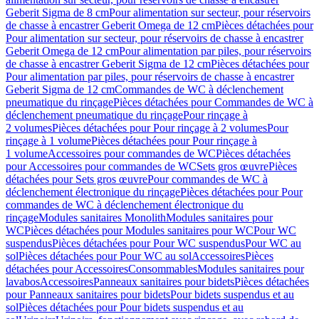
Geberit Sigma de 8 cm
Pour alimentation sur secteur, pour réservoirs
de chasse à encastrer Geberit Omega de 12 cm
Pièces détachées pour
Pour alimentation sur secteur, pour réservoirs de chasse à encastrer
Geberit Omega de 12 cm
Pour alimentation par piles, pour réservoirs
de chasse à encastrer Geberit Sigma de 12 cm
Pièces détachées pour
Pour alimentation par piles, pour réservoirs de chasse à encastrer
Geberit Sigma de 12 cm
Commandes de WC à déclenchement
pneumatique du rinçage
Pièces détachées pour Commandes de WC à
déclenchement pneumatique du rinçage
Pour rinçage à
2 volumes
Pièces détachées pour Pour rinçage à 2 volumes
Pour
rinçage à 1 volume
Pièces détachées pour Pour rinçage à
1 volume
Accessoires pour commandes de WC
Pièces détachées
pour Accessoires pour commandes de WC
Sets gros œuvre
Pièces
détachées pour Sets gros œuvre
Pour commandes de WC à
déclenchement électronique du rinçage
Pièces détachées pour Pour
commandes de WC à déclenchement électronique du
rinçage
Modules sanitaires Monolith
Modules sanitaires pour
WC
Pièces détachées pour Modules sanitaires pour WC
Pour WC
suspendus
Pièces détachées pour Pour WC suspendus
Pour WC au
sol
Pièces détachées pour Pour WC au sol
Accessoires
Pièces
détachées pour Accessoires
Consommables
Modules sanitaires pour
lavabos
Accessoires
Panneaux sanitaires pour bidets
Pièces détachées
pour Panneaux sanitaires pour bidets
Pour bidets suspendus et au
sol
Pièces détachées pour Pour bidets suspendus et au