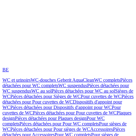
BE
WC et urinoirs
WC-douches Geberit AquaClean
WC complets
Pièces
détachées pour WC complets
WC suspendus
Pièces détachées pour
WC suspendus
WC au sol
Pièces détachées pour WC au sol
Sièges de
WC
Pièces détachées pour Sièges de WC
Pour cuvettes de WC
Pièces
détachées pour Pour cuvettes de WC
Dispositifs d'appoint pour
WC
Pièces détachées pour Dispositifs d'appoint pour WC
Pour
cuvettes de WC
Pièces détachées pour Pour cuvettes de WC
Plaques
design
Pièces détachées pour Plaques design
Pour WC
complets
Pièces détachées pour Pour WC complets
Pour sièges de
WC
Pièces détachées pour Pour sièges de WC
Accessoires
Pièces
détachées pour Accessoires
Pour WC complets
Pour sièges de