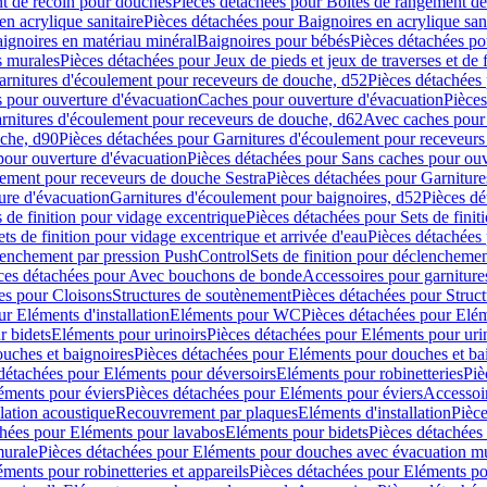
t de recoin pour douches
Pièces détachées pour Boîtes de rangement d
en acrylique sanitaire
Pièces détachées pour Baignoires en acrylique sani
ignoires en matériau minéral
Baignoires pour bébés
Pièces détachées po
ns murales
Pièces détachées pour Jeux de pieds et jeux de traverses et de 
arnitures d'écoulement pour receveurs de douche, d52
Pièces détachées
 pour ouverture d'évacuation
Caches pour ouverture d'évacuation
Pièces
rnitures d'écoulement pour receveurs de douche, d62
Avec caches pour 
uche, d90
Pièces détachées pour Garnitures d'écoulement pour receveur
pour ouverture d'évacuation
Pièces détachées pour Sans caches pour ouv
lement pour receveurs de douche Sestra
Pièces détachées pour Garniture
ure d'évacuation
Garnitures d'écoulement pour baignoires, d52
Pièces dé
s de finition pour vidage excentrique
Pièces détachées pour Sets de finit
ets de finition pour vidage excentrique et arrivée d'eau
Pièces détachées 
lenchement par pression PushControl
Sets de finition pour déclencheme
ces détachées pour Avec bouchons de bonde
Accessoires pour garniture
es pour Cloisons
Structures de soutènement
Pièces détachées pour Struc
r Eléments d'installation
Eléments pour WC
Pièces détachées pour El
r bidets
Eléments pour urinoirs
Pièces détachées pour Eléments pour uri
uches et baignoires
Pièces détachées pour Eléments pour douches et ba
détachées pour Eléments pour déversoirs
Eléments pour robinetteries
Piè
éments pour éviers
Pièces détachées pour Eléments pour éviers
Accessoi
olation acoustique
Recouvrement par plaques
Eléments d'installation
Pièce
chées pour Eléments pour lavabos
Eléments pour bidets
Pièces détachées
murale
Pièces détachées pour Eléments pour douches avec évacuation m
éments pour robinetteries et appareils
Pièces détachées pour Eléments pou