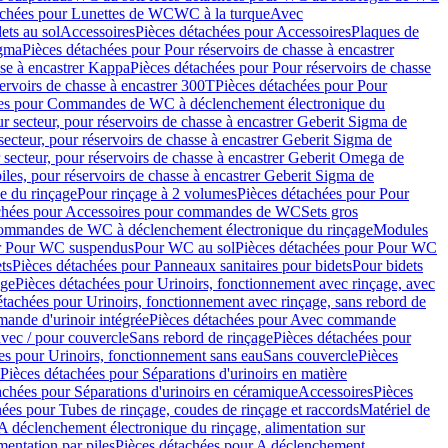
achées pour Lunettes de WC
WC à la turque
Avec
ets au sol
Accessoires
Pièces détachées pour Accessoires
Plaques de
igma
Pièces détachées pour Pour réservoirs de chasse à encastrer
sse à encastrer Kappa
Pièces détachées pour Pour réservoirs de chasse
ervoirs de chasse à encastrer 300T
Pièces détachées pour Pour
ées pour Commandes de WC à déclenchement électronique du
r secteur, pour réservoirs de chasse à encastrer Geberit Sigma de
secteur, pour réservoirs de chasse à encastrer Geberit Sigma de
 secteur, pour réservoirs de chasse à encastrer Geberit Omega de
iles, pour réservoirs de chasse à encastrer Geberit Sigma de
 du rinçage
Pour rinçage à 2 volumes
Pièces détachées pour Pour
achées pour Accessoires pour commandes de WC
Sets gros
commandes de WC à déclenchement électronique du rinçage
Modules
ur Pour WC suspendus
Pour WC au sol
Pièces détachées pour Pour WC
ts
Pièces détachées pour Panneaux sanitaires pour bidets
Pour bidets
age
Pièces détachées pour Urinoirs, fonctionnement avec rinçage, avec
étachées pour Urinoirs, fonctionnement avec rinçage, sans rebord de
nde d'urinoir intégrée
Pièces détachées pour Avec commande
avec / pour couvercle
Sans rebord de rinçage
Pièces détachées pour
es pour Urinoirs, fonctionnement sans eau
Sans couvercle
Pièces
Pièces détachées pour Séparations d'urinoirs en matière
achées pour Séparations d'urinoirs en céramique
Accessoires
Pièces
hées pour Tubes de rinçage, coudes de rinçage et raccords
Matériel de
A déclenchement électronique du rinçage, alimentation sur
mentation par piles
Pièces détachées pour A déclenchement