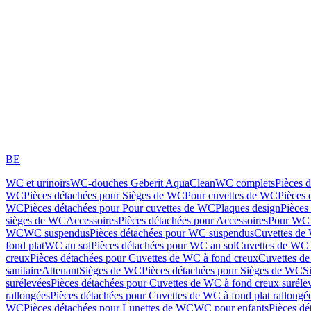
BE
WC et urinoirs
WC-douches Geberit AquaClean
WC complets
Pièces 
WC
Pièces détachées pour Sièges de WC
Pour cuvettes de WC
Pièces 
WC
Pièces détachées pour Pour cuvettes de WC
Plaques design
Pièces
sièges de WC
Accessoires
Pièces détachées pour Accessoires
Pour WC 
WC
WC suspendus
Pièces détachées pour WC suspendus
Cuvettes de
fond plat
WC au sol
Pièces détachées pour WC au sol
Cuvettes de WC à
creux
Pièces détachées pour Cuvettes de WC à fond creux
Cuvettes de
sanitaire
Attenant
Sièges de WC
Pièces détachées pour Sièges de WC
S
surélevées
Pièces détachées pour Cuvettes de WC à fond creux suréle
rallongées
Pièces détachées pour Cuvettes de WC à fond plat rallongé
WC
Pièces détachées pour Lunettes de WC
WC pour enfants
Pièces dé