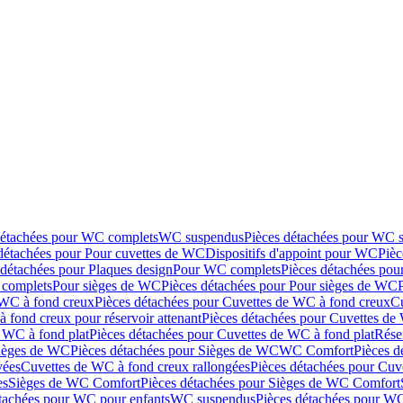
détachées pour WC complets
WC suspendus
Pièces détachées pour WC 
détachées pour Pour cuvettes de WC
Dispositifs d'appoint pour WC
Pièc
 détachées pour Plaques design
Pour WC complets
Pièces détachées po
complets
Pour sièges de WC
Pièces détachées pour Pour sièges de WC
 WC à fond creux
Pièces détachées pour Cuvettes de WC à fond creux
Cu
 fond creux pour réservoir attenant
Pièces détachées pour Cuvettes de 
 WC à fond plat
Pièces détachées pour Cuvettes de WC à fond plat
Rése
ièges de WC
Pièces détachées pour Sièges de WC
WC Comfort
Pièces 
vées
Cuvettes de WC à fond creux rallongées
Pièces détachées pour Cuv
es
Sièges de WC Comfort
Pièces détachées pour Sièges de WC Comfort
tachées pour WC pour enfants
WC suspendus
Pièces détachées pour W