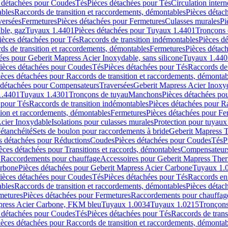
 détachées pour Coudes
Tés
Pièces détachées pour Tés
Circulation intern
ables
Raccords de transition et raccordements, démontables
Pièces détac
versées
Fermetures
Pièces détachées pour Fermetures
Culasses murales
Pi
ble, gaz
Tuyaux 1.4401
Pièces détachées pour Tuyaux 1.4401
Tronçons 
ièces détachées pour Tés
Raccords de transition indémontables
Pièces d
ds de transition et raccordements, démontables
Fermetures
Pièces détac
ées pour Geberit Mapress Acier Inoxydable, sans silicone
Tuyaux 1.440
ièces détachées pour Coudes
Tés
Pièces détachées pour Tés
Raccords de 
ièces détachées pour Raccords de transition et raccordements, démontab
 détachées pour Compensateurs
Traversées
Geberit Mapress Acier Inox
1.4401
Tuyaux 1.4301
Tronçons de tuyau
Manchons
Pièces détachées p
 pour Tés
Raccords de transition indémontables
Pièces détachées pour Ra
tion et raccordements, démontables
Fermetures
Pièces détachées pour Fe
Acier Inoxydable
Isolations pour culasses murales
Protection pour tuyaux
'étanchéité
Sets de boulon pour raccordements à bride
Geberit Mapress 
s détachées pour Réductions
Coudes
Pièces détachées pour Coudes
Tés
P
èces détachées pour Transitions et raccords, démontables
Compensateur
r Raccordements pour chauffage
Accessoires pour Geberit Mapress The
arbone
Pièces détachées pour Geberit Mapress Acier Carbone
Tuyaux 1.
ièces détachées pour Coudes
Tés
Pièces détachées pour Tés
Raccords en
ables
Raccords de transition et raccordements, démontables
Pièces détac
metures
Pièces détachées pour Fermetures
Raccordements pour chauffag
apress Acier Carbone, FKM bleu
Tuyaux 1.0034
Tuyaux 1.0215
Tronçons
 détachées pour Coudes
Tés
Pièces détachées pour Tés
Raccords de trans
ièces détachées pour Raccords de transition et raccordements, démontab