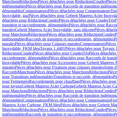
Manchons
Réductions
Pièces détachées pour Réductions
Coudes
Pièces
indémontables
Pièces détachées pour Raccords de transition indémont
démontables
Compensateurs
Pièces détachées pour Compensateurs
Tra
Inoxydable, gaz
Pièces détachées pour Geberit Mapress Acier Inoxyda
détachées pour Réductions
Coudes
Pièces détachées pour Coudes
Tés
P
transition et raccordements, démontables
Pièces détachées pour Raccor
murales
Geberit Mapress Acier Inoxydable, sans silicone
Pièces détach
pour Manchons
Réductions
Pièces détachées pour Réductions
Coudes
P
indémontables
Raccords de transition et raccordements, démontables
P
murales
Pièces détachées pour Culasses murales
Compensateurs
Pièces
Inoxydable, FKM bleu
Tuyaux 1.4401
Pièces détachées pour Tuyaux 
Réductions
Coudes
Pièces détachées pour Coudes
Tés
Pièces détachées
raccordements, démontables
Pièces détachées pour Raccords de transi
Inoxydable
Pièces détachées pour Accessoires pour Geberit Mapress 
murales
Pièces détachées pour Fixations pour culasses murales
Joints d
Raccords
Manchons
Pièces détachées pour Manchons
Réductions
Pièce
pour Transitions indémontables
Transitions et raccords, démontables
Pi
pour Fermetures
Raccordements pour chauffage
Pièces détachées pou
pour tuyaux
Geberit Mapress Acier Carbone
Geberit Mapress Acier C
pour Manchons
Réductions
Pièces détachées pour Réductions
Coudes
P
indémontables
Pièces détachées pour Raccords de transition indémont
démontables
Compensateurs
Pièces détachées pour Compensateurs
Fer
Mapress Acier Carbone, FKM bleu
Pièces détachées pour Geberit M
Manchons
Réductions
Pièces détachées pour Réductions
Coudes
Pièces
indémontables
Raccords de transition et raccordements, démontables
P