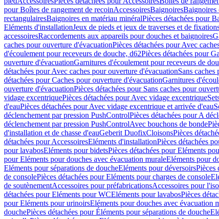
pied
Accessoires
Pièces détachées pour Accessoires
Boîtes de rangemen
pour Boîtes de rangement de recoin
Accessoires
Baignoires
Baignoires 
rectangulaires
Baignoires en matériau minéral
Pièces détachées pour Ba
Eléments d'installation
Jeux de pieds et jeux de traverses et de fixatio
accessoires
Raccordements aux appareils pour douches et baignoires
G
caches pour ouverture d'évacuation
Pièces détachées pour Avec caches
d'écoulement pour receveurs de douche, d62
Pièces détachées pour Ga
ouverture d'évacuation
Garnitures d'écoulement pour receveurs de do
détachées pour Avec caches pour ouverture d'évacuation
Sans caches 
détachées pour Caches pour ouverture d'évacuation
Garnitures d'écou
ouverture d'évacuation
Pièces détachées pour Sans caches pour ouvert
vidage excentrique
Pièces détachées pour Avec vidage excentrique
Set
d'eau
Pièces détachées pour Avec vidage excentrique et arrivée d'eau
S
déclenchement par pression PushControl
Pièces détachées pour A déc
déclenchement par pression PushControl
Avec bouchons de bonde
Piè
d'installation et de chasse d'eau
Geberit Duofix
Cloisons
Pièces détaché
détachées pour Accessoires
Eléments d'installation
Pièces détachées pou
pour lavabos
Eléments pour bidets
Pièces détachées pour Eléments pou
pour Eléments pour douches avec évacuation murale
Eléments pour do
Eléments pour séparations de douche
Eléments pour déversoirs
Pièces 
de console
Pièces détachées pour Eléments pour charges de console
El
de soutènement
Accessoires pour préfabrications
Accessoires pour l'is
détachées pour Eléments pour WC
Eléments pour lavabos
Pièces déta
pour Eléments pour urinoirs
Eléments pour douches avec évacuation 
douche
Pièces détachées pour Éléments pour séparations de douche
El