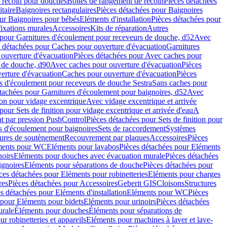
e recoin pour douches
Boîtes de rangement de recoin
Pièces détachées
taire
Baignoires rectangulaires
Pièces détachées pour Baignoires
ur Baignoires pour bébés
Eléments d'installation
Pièces détachées pour
fixations murales
Accessoires
Kits de réparation
Autres
 pour Garnitures d'écoulement pour receveurs de douche, d52
Avec
 détachées pour Caches pour ouverture d'évacuation
Garnitures
ouverture d'évacuation
Pièces détachées pour Avec caches pour
s de douche, d90
Avec caches pour ouverture d'évacuation
Pièces
erture d'évacuation
Caches pour ouverture d'évacuation
Pièces
s d'écoulement pour receveurs de douche Sestra
Sans caches pour
tachées pour Garnitures d'écoulement pour baignoires, d52
Avec
ion pour vidage excentrique
Avec vidage excentrique et arrivée
pour Sets de finition pour vidage excentrique et arrivée d'eau
A
nt par pression PushControl
Pièces détachées pour Sets de finition pour
s d'écoulement pour baignoires
Sets de raccordement
Systèmes
tures de soutènement
Recouvrement par plaques
Accessoires
Pièces
éments pour WC
Eléments pour lavabos
Pièces détachées pour Eléments
noirs
Eléments pour douches avec évacuation murale
Pièces détachées
ignoires
Eléments pour séparations de douche
Pièces détachées pour
ces détachées pour Eléments pour robinetteries
Eléments pour charges
res
Pièces détachées pour Accessoires
Geberit GIS
Cloisons
Structures
s détachées pour Eléments d'installation
Eléments pour WC
Pièces
 pour Eléments pour bidets
Eléments pour urinoirs
Pièces détachées
urale
Éléments pour douches
Éléments pour séparations de
r robinetteries et appareils
Eléments pour machines à laver et lave-