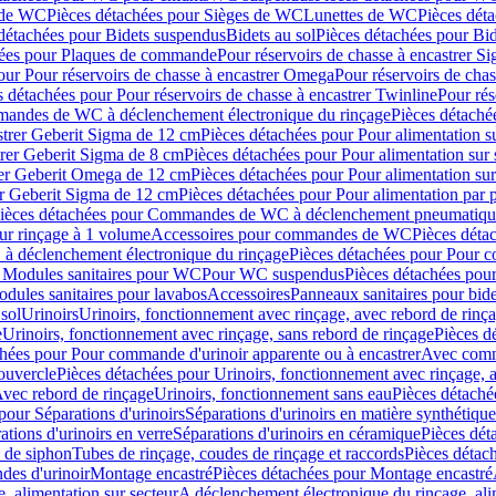
 de WC
Pièces détachées pour Sièges de WC
Lunettes de WC
Pièces dét
détachées pour Bidets suspendus
Bidets au sol
Pièces détachées pour Bid
hées pour Plaques de commande
Pour réservoirs de chasse à encastrer S
our Pour réservoirs de chasse à encastrer Omega
Pour réservoirs de cha
s détachées pour Pour réservoirs de chasse à encastrer Twinline
Pour rés
andes de WC à déclenchement électronique du rinçage
Pièces détach
astrer Geberit Sigma de 12 cm
Pièces détachées pour Pour alimentation su
strer Geberit Sigma de 8 cm
Pièces détachées pour Pour alimentation sur 
trer Geberit Omega de 12 cm
Pièces détachées pour Pour alimentation sur
rer Geberit Sigma de 12 cm
Pièces détachées pour Pour alimentation par p
ièces détachées pour Commandes de WC à déclenchement pneumatique
ur rinçage à 1 volume
Accessoires pour commandes de WC
Pièces dét
 déclenchement électronique du rinçage
Pièces détachées pour Pour 
r Modules sanitaires pour WC
Pour WC suspendus
Pièces détachées po
dules sanitaires pour lavabos
Accessoires
Panneaux sanitaires pour bide
sol
Urinoirs
Urinoirs, fonctionnement avec rinçage, avec rebord de rinç
e
Urinoirs, fonctionnement avec rinçage, sans rebord de rinçage
Pièces d
chées pour Pour commande d'urinoir apparente ou à encastrer
Avec comma
ouvercle
Pièces détachées pour Urinoirs, fonctionnement avec rinçage, 
Avec rebord de rinçage
Urinoirs, fonctionnement sans eau
Pièces détaché
pour Séparations d'urinoirs
Séparations d'urinoirs en matière synthétique
tions d'urinoirs en verre
Séparations d'urinoirs en céramique
Pièces dét
s de siphon
Tubes de rinçage, coudes de rinçage et raccords
Pièces détac
es d'urinoir
Montage encastré
Pièces détachées pour Montage encastré
, alimentation sur secteur
A déclenchement électronique du rinçage, ali