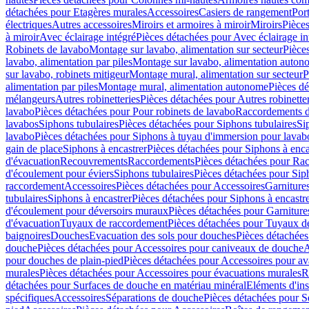
détachées pour Etagères murales
Accessoires
Casiers de rangement
Port
électriques
Autres accessoires
Miroirs et armoires à miroir
Miroirs
Pièces
à miroir
Avec éclairage intégré
Pièces détachées pour Avec éclairage in
Robinets de lavabo
Montage sur lavabo, alimentation sur secteur
Pièce
lavabo, alimentation par piles
Montage sur lavabo, alimentation auton
sur lavabo, robinets mitigeur
Montage mural, alimentation sur secteur
P
alimentation par piles
Montage mural, alimentation autonome
Pièces d
mélangeurs
Autres robinetteries
Pièces détachées pour Autres robinette
lavabo
Pièces détachées pour Pour robinets de lavabo
Raccordements d’a
lavabos
Siphons tubulaires
Pièces détachées pour Siphons tubulaires
Si
lavabo
Pièces détachées pour Siphons à tuyau d'immersion pour lavab
gain de place
Siphons à encastrer
Pièces détachées pour Siphons à enca
d'évacuation
Recouvrements
Raccordements
Pièces détachées pour Ra
d'écoulement pour éviers
Siphons tubulaires
Pièces détachées pour Sip
raccordement
Accessoires
Pièces détachées pour Accessoires
Garniture
tubulaires
Siphons à encastrer
Pièces détachées pour Siphons à encastr
d'écoulement pour déversoirs muraux
Pièces détachées pour Garnitur
d'évacuation
Tuyaux de raccordement
Pièces détachées pour Tuyaux d
baignoires
Douches
Evacuation des sols pour douches
Pièces détachées
douche
Pièces détachées pour Accessoires pour caniveaux de douche
A
pour douches de plain-pied
Pièces détachées pour Accessoires pour ava
murales
Pièces détachées pour Accessoires pour évacuations murales
R
détachées pour Surfaces de douche en matériau minéral
Eléments d'ins
spécifiques
Accessoires
Séparations de douche
Pièces détachées pour S