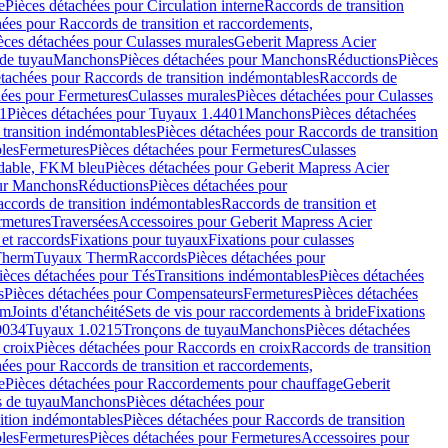
e
Pièces détachées pour Circulation interne
Raccords de transition
hées pour Raccords de transition et raccordements,
èces détachées pour Culasses murales
Geberit Mapress Acier
de tuyau
Manchons
Pièces détachées pour Manchons
Réductions
Pièces
étachées pour Raccords de transition indémontables
Raccords de
hées pour Fermetures
Culasses murales
Pièces détachées pour Culasses
1
Pièces détachées pour Tuyaux 1.4401
Manchons
Pièces détachées
transition indémontables
Pièces détachées pour Raccords de transition
les
Fermetures
Pièces détachées pour Fermetures
Culasses
ydable, FKM bleu
Pièces détachées pour Geberit Mapress Acier
our Manchons
Réductions
Pièces détachées pour
ccords de transition indémontables
Raccords de transition et
rmetures
Traversées
Accessoires pour Geberit Mapress Acier
 et raccords
Fixations pour tuyaux
Fixations pour culasses
Therm
Tuyaux Therm
Raccords
Pièces détachées pour
ièces détachées pour Tés
Transitions indémontables
Pièces détachées
s
Pièces détachées pour Compensateurs
Fermetures
Pièces détachées
rm
Joints d'étanchéité
Sets de vis pour raccordements à bride
Fixations
0034
Tuyaux 1.0215
Tronçons de tuyau
Manchons
Pièces détachées
 croix
Pièces détachées pour Raccords en croix
Raccords de transition
hées pour Raccords de transition et raccordements,
e
Pièces détachées pour Raccordements pour chauffage
Geberit
 de tuyau
Manchons
Pièces détachées pour
ition indémontables
Pièces détachées pour Raccords de transition
les
Fermetures
Pièces détachées pour Fermetures
Accessoires pour