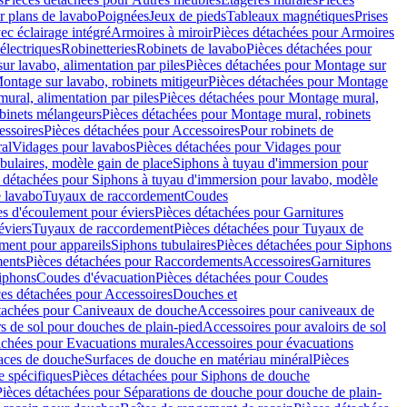
r plans de lavabo
Poignées
Jeux de pieds
Tableaux magnétiques
Prises
ec éclairage intégré
Armoires à miroir
Pièces détachées pour Armoires
 électriques
Robinetteries
Robinets de lavabo
Pièces détachées pour
ur lavabo, alimentation par piles
Pièces détachées pour Montage sur
ontage sur lavabo, robinets mitigeur
Pièces détachées pour Montage
ural, alimentation par piles
Pièces détachées pour Montage mural,
binets mélangeurs
Pièces détachées pour Montage mural, robinets
essoires
Pièces détachées pour Accessoires
Pour robinets de
ral
Vidages pour lavabos
Pièces détachées pour Vidages pour
bulaires, modèle gain de place
Siphons à tuyau d'immersion pour
 détachées pour Siphons à tuyau d'immersion pour lavabo, modèle
 lavabo
Tuyaux de raccordement
Coudes
es d'écoulement pour éviers
Pièces détachées pour Garnitures
éviers
Tuyaux de raccordement
Pièces détachées pour Tuyaux de
ment pour appareils
Siphons tubulaires
Pièces détachées pour Siphons
ents
Pièces détachées pour Raccordements
Accessoires
Garnitures
Siphons
Coudes d'évacuation
Pièces détachées pour Coudes
ces détachées pour Accessoires
Douches et
tachées pour Caniveaux de douche
Accessoires pour caniveaux de
s de sol pour douches de plain-pied
Accessoires pour avaloirs de sol
achées pour Evacuations murales
Accessoires pour évacuations
faces de douche
Surfaces de douche en matériau minéral
Pièces
 spécifiques
Pièces détachées pour Siphons de douche
Pièces détachées pour Séparations de douche pour douche de plain-