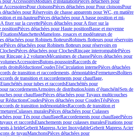
s pour Accessoires
Modules d'installation
Pièces détachées pour
ur Accessoires
Pour cloisons
Pièces détachées pour Pour cloisons
Pour
s détachées pour Réservoirs de chasse apparents pour WC, en matière
sition et mi-hauteur
Pièces détachées pour A basse position et mi-
e
A fixer sur la cuvette
Pièces détachées pour A fixer sur la
 position
Pièces détachées pour Haute position
Basse et moyenne
é
Fixations
Manchettes
Mamelons, rosaces et modérateurs de
es détachées pour Robinets flotteurs
Robinets flotteurs pour réservoirs
ue
Pièces détachées pour Robinets flotteurs pour réservoirs en
Cloches
Pièces détachées pour Cloches
Rinçage interrompable
Pièces
our Rinçage à 2 volumes
Mécanismes de chasse
Pièces détachées pour
2 volumes
Accessoires
Butons-poussoirs
Raccords de
rds droits
Réductions
Coudes
Tés
Circulation interne
Pièces détachées
cords de transition et raccordements, démontables
Fermetures
Boîtiers
ccords de transition et raccordements pour chauffage,
s
Etanchéités pour tubes et raccords
Etanchéités pour
 pour raccordements
Armoires de distribution
Joints d’étanchéité
Sets de
ouches pour chauffage
Pièces détachées pour Tuyaux multicouches
our Réductions
Coudes
Pièces détachées pour Coudes
Tés
Pièces
ccords de transition indémontables
Raccords de transition et
rmetures
Culasses murales
Pièces détachées pour Culasses
achées pour Tés pour chauffage
Raccordements pour chauffage
Pièces
tuyaux et raccords
Etanchements pour culasses murales
Fixations pour
ents à bride
Geberit Mapress Acier Inoxydable
Geberit Mapress Acier
çons de tuyau
Manchons
Pièces détachées pour