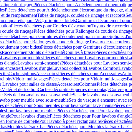
atique du rinçage
Pièces détachées pour A déclenchement pneumatique
les
Pièces détachées pour A déclenchement électronique du rinçage, alim
e et de remplacement
Tubes de rinçage, coudes de rinçage et raccords
Set
ux appareils pour WC, urinoirs et bidets
Garnitures d'écoulement pour
uation
Pièces détachées pour Coudes d'évacuation
Tuyaux de raccordem
e coude de rinçage
Pièces détachées pour Rallonges de coude de rinçag
ièces détachées pour Garnitures d'écoulement pour urinoirs
Siphons d'ur
s détachées pour Rallonges de coude de rinçage
Tuyaux de raccordeme
écoulement pour bidets
Pièces détachées pour Garnitures d'écoulement p
s
Raccordements
Joints d'étanchéité
Douilles à braser
Pièces détachées po
s
Lavabos pour meubles
Pièces détachées pour Lavabos pour meubles
La
s d'angle
Lavabos semi-encastrés
Pièces détachées pour Lavabos semi-e
us-encastrer
Lavabos d'angle
Lavabos collectifs
Lavabos Comfort
Lavabo
ctifs
Cache-siphons
Accessoires
Pièces détachées pour Accessoires
Autre
achoirs
Vidoir multi-usages
Pièces détachées pour Vidoir multi-usages
Ba
r Lavabos pour salles de classe
Accessoires
Colonnes
Pièces détachées 
s
Matériel de fixation
Caches décoratifs
Equerres de montage
Couvre-join
ur Sets de lave-mains avec sous-meuble
Sets de lavabo avec sous-meubl
 lavabo pour meuble avec sous-meuble
Sets de vasque à encastrer avec s
es détachées pour Sous-meubles pour lavabo
Pour lave-mains
Pièces dé
bles
Pour lavabos pour meubles
Pièces détachées pour Pour lavabos pou
'angle
Pour lavabos d'angle
Pièces détachées pour Pour lavabos d'angle
 en forme de coupelle
Pour lavabo à poser rectangulaire
Pièces détachées
 bas
Meubles latéraux bas
Pièces détachées pour Meubles latéraux bas
Co
pactes
Pièces détachées pour Armoires hautes compactes
Autres meuble