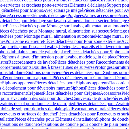
e-serviettes et crochets porte-serviettes
Eléments d'éclairage
Support pou
 détachées pour Miroirs
Avec éclairage intégré
Pièces détachées pour Av
tégré
Accessoires
Eléments d'éclairage
Poignées
Autres accessoires
Prises
s détachées pour Montage sur lavabo, alimentation sur secteur
Montage s
ome
Pièces détachées pour Montage sur lavabo, alimentation autonome
M
ièces détachées pour Montage mural, alimentation sur secteur
Montage m
étachées pour Montage mural, alimentation autonome
Montage mural, ro
ries
Pour zone extérieure
Pièces détachées pour Pour zone extérieure
Acc
ppareils pour l’espace lavabo, l’évier, les appareils et le déversoir mu
phons tubulaires, modèle gain de place
Pièces détachées pour Siphons tu
o
Siphons à tuyau d'immersion pour lavabo, modèle gain de place
Pièces
strer
Raccordements de lavabo
Pièces détachées pour Raccordements de
ccordements
Joints
Douilles à braser
Tubes de surverse
Prolonges
Garnitur
hons tubulaires
Siphons pour éviers
Pièces détachées pour Siphons pour 
s d'écoulement pour appareils
Pièces détachées pour Garnitures d'écoule
er
Siphons apparents
Pièces détachées pour Siphons apparents
Raccordem
es d'écoulement pour déversoirs muraux
Siphons
Pièces détachées pour 
e raccordement
Crépines
Pièces détachées pour Crépines
Accessoires
Piè
 pour Evacuation des sols pour douches
Caniveaux de douche
Pièces dé
valoirs de sol pour douches de plain-pied
Pièces détachées pour Avaloir
loirs de sol pour douches de plain-pied
Evacuations murales
Pièces dét
eceveurs et surfaces de douche
Pièces détachées pour Receveurs et sur
tallation
Pièces détachées pour Eléments d'installation
Siphons de douche
éparations de douche
Séparations de douche pour douche de plain-pied