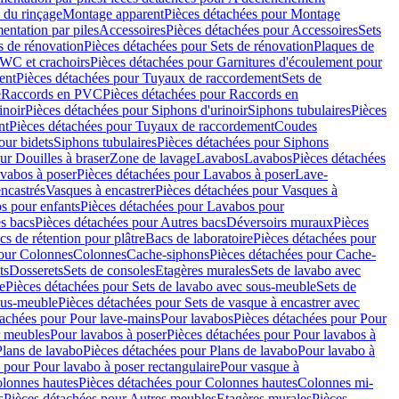
 du rinçage
Montage apparent
Pièces détachées pour Montage
entation par piles
Accessoires
Pièces détachées pour Accessoires
Sets
s de rénovation
Pièces détachées pour Sets de rénovation
Plaques de
 WC et crachoirs
Pièces détachées pour Garnitures d'écoulement pour
ent
Pièces détachées pour Tuyaux de raccordement
Sets de
e
Raccords en PVC
Pièces détachées pour Raccords en
inoir
Pièces détachées pour Siphons d'urinoir
Siphons tubulaires
Pièces
nt
Pièces détachées pour Tuyaux de raccordement
Coudes
our bidets
Siphons tubulaires
Pièces détachées pour Siphons
ur Douilles à braser
Zone de lavage
Lavabos
Lavabos
Pièces détachées
vabos à poser
Pièces détachées pour Lavabos à poser
Lave-
ncastrés
Vasques à encastrer
Pièces détachées pour Vasques à
s pour enfants
Pièces détachées pour Lavabos pour
s bacs
Pièces détachées pour Autres bacs
Déversoirs muraux
Pièces
cs de rétention pour plâtre
Bacs de laboratoire
Pièces détachées pour
pour Colonnes
Colonnes
Cache-siphons
Pièces détachées pour Cache-
ts
Dosserets
Sets de consoles
Etagères murales
Sets de lavabo avec
e
Pièces détachées pour Sets de lavabo avec sous-meuble
Sets de
ous-meuble
Pièces détachées pour Sets de vasque à encastrer avec
tachées pour Pour lave-mains
Pour lavabos
Pièces détachées pour Pour
r meubles
Pour lavabos à poser
Pièces détachées pour Pour lavabos à
Plans de lavabo
Pièces détachées pour Plans de lavabo
Pour lavabo à
 pour Pour lavabo à poser rectangulaire
Pour vasque à
lonnes hautes
Pièces détachées pour Colonnes hautes
Colonnes mi-
s
Pièces détachées pour Autres meubles
Etagères murales
Pièces