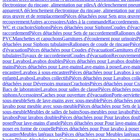
électronique du rinçage, alimentation par piles
A déclenchement pneum
apparent
A déclenchement électronique du rinçage, alimentation par pi
gros œuvre et de remplacement
Pièces détachées pour Sets gros œuvr
recouvrement
Autres accessoires
Aides à la commande
Raccordements a
WC et crachoirs
Siphons
Pièces détachées pour Siphons
Coudes d'évac
raccordement
Pièces détachées pour Sets de raccordement
Rallonges d
PVC
Manchettes et capuchons
Garnitures d'écoulement pour urinoirs
P
détachées pour Siphons tubulaires
Rallonges de coude de rinçage
Pièce
d'évacuation
Pièces détachées pour Coudes d'évacuation
Garnitures d'
tubulaires
Tuyaux de raccordement
Coudes d'évacuation
Recouvrement
pour Lavabos
Lavabos doubles
Pièces détachées pour Lavabos double
mains
Pièces détachées pour Lave-mains
Lave-mains à poser
Lave-main
encastrer
Lavabos à sous-encastrer
Pièces détachées pour Lavabos à so
enfants
Lavabos
Lavabos collectifs
Pièces détachées pour Lavabos colle
détachées pour Déversoirs muraux
Crachoirs
Pièces détachées pour Cr
Bacs de laboratoire
Lavabos pour salles de classe
Pièces détachées pou
siphons
Accessoires
Caches pour ouverture d'évacuation
Porte-serviette
sous-meuble
Sets de lave-mains avec sous-meuble
Pièces détachées po
lavabo pour meuble avec sous-meuble
Pièces détachées pour Sets de
sous-meuble
Meubles de salles de bains
Sous-meubles pour lavabo
Pièc
lavabos
Pour lavabos doubles
Pièces détachées pour Pour lavabos dou
poser
Pour lave-mains d'angle
Pièces détachées pour Pour lave-mains d
poser en forme de coupelle
Pièces détachées pour Pour lavabo à poser
encastrer
Meubles latéraux bas
Pièces détachées pour Meubles latéraux
hautes
Pièces détachées pour Colonnes mi-hautes
Armoires hautes com