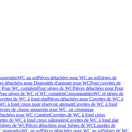
suspendus
WC au sol
Pièces détachées pour WC au sol
Sièges de
es détachées pour Dispositifs d'appoint pour WC
Pour cuvettes de
ur Pour WC complets
Pour sièges de WC
Pièces détachées pour Pour
Pour sièges de WC et WC complets
Consommables
WC et sièges de
vettes de WC à fond plat
Pièces détachées pour Cuvettes de WC à
WC à fond creux pour réservoir attenant
Cuvettes de WC à fond
rvoirs de chasse apparents pour WC, en céramique
détachées pour WC Comfort
Cuvettes de WC à fond creux
ettes de WC à fond creux rallongées
Cuvettes de WC à fond plat
Sièges de WC
Pièces détachées pour Sièges de WC
Lunettes de
C suspendus
WC au sol
Pièces détachées pour WC au sol
Sièges de WC