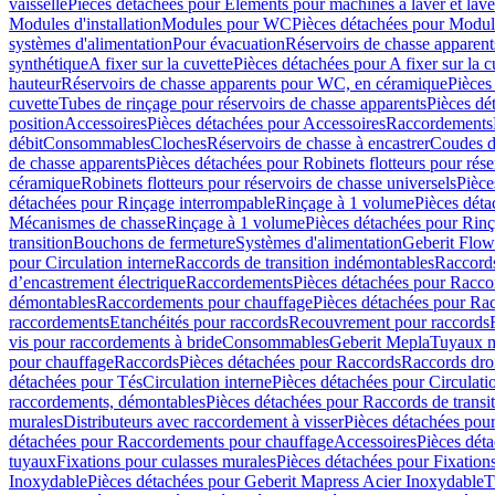
vaisselle
Pièces détachées pour Eléments pour machines à laver et lave
Modules d'installation
Modules pour WC
Pièces détachées pour Modu
systèmes d'alimentation
Pour évacuation
Réservoirs de chasse apparent
synthétique
A fixer sur la cuvette
Pièces détachées pour A fixer sur la c
hauteur
Réservoirs de chasse apparents pour WC, en céramique
Pièces
cuvette
Tubes de rinçage pour réservoirs de chasse apparents
Pièces dé
position
Accessoires
Pièces détachées pour Accessoires
Raccordements
débit
Consommables
Cloches
Réservoirs de chasse à encastrer
Coudes d
de chasse apparents
Pièces détachées pour Robinets flotteurs pour rése
céramique
Robinets flotteurs pour réservoirs de chasse universels
Pièce
détachées pour Rinçage interrompable
Rinçage à 1 volume
Pièces dét
Mécanismes de chasse
Rinçage à 1 volume
Pièces détachées pour Rin
transition
Bouchons de fermeture
Systèmes d'alimentation
Geberit Flow
pour Circulation interne
Raccords de transition indémontables
Raccords
d’encastrement électrique
Raccordements
Pièces détachées pour Racc
démontables
Raccordements pour chauffage
Pièces détachées pour Ra
raccordements
Etanchéités pour raccords
Recouvrement pour raccords
vis pour raccordements à bride
Consommables
Geberit Mepla
Tuyaux m
pour chauffage
Raccords
Pièces détachées pour Raccords
Raccords droi
détachées pour Tés
Circulation interne
Pièces détachées pour Circulati
raccordements, démontables
Pièces détachées pour Raccords de transi
murales
Distributeurs avec raccordement à visser
Pièces détachées pour
détachées pour Raccordements pour chauffage
Accessoires
Pièces dét
tuyaux
Fixations pour culasses murales
Pièces détachées pour Fixation
Inoxydable
Pièces détachées pour Geberit Mapress Acier Inoxydable
T