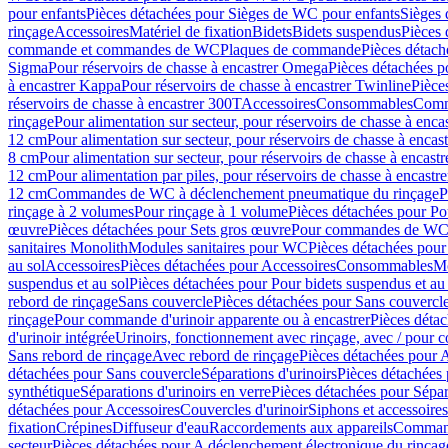
pour enfants
Pièces détachées pour Sièges de WC pour enfants
Sièges
rinçage
Accessoires
Matériel de fixation
Bidets
Bidets suspendus
Pièces 
commande et commandes de WC
Plaques de commande
Pièces détac
Sigma
Pour réservoirs de chasse à encastrer Omega
Pièces détachées p
à encastrer Kappa
Pour réservoirs de chasse à encastrer Twinline
Pièce
réservoirs de chasse à encastrer 300T
Accessoires
Consommables
Comm
rinçage
Pour alimentation sur secteur, pour réservoirs de chasse à enc
12 cm
Pour alimentation sur secteur, pour réservoirs de chasse à enca
8 cm
Pour alimentation sur secteur, pour réservoirs de chasse à encas
12 cm
Pour alimentation par piles, pour réservoirs de chasse à encast
12 cm
Commandes de WC à déclenchement pneumatique du rinçage
P
rinçage à 2 volumes
Pour rinçage à 1 volume
Pièces détachées pour Po
œuvre
Pièces détachées pour Sets gros œuvre
Pour commandes de WC à
sanitaires Monolith
Modules sanitaires pour WC
Pièces détachées pou
au sol
Accessoires
Pièces détachées pour Accessoires
Consommables
Mo
suspendus et au sol
Pièces détachées pour Pour bidets suspendus et au 
rebord de rinçage
Sans couvercle
Pièces détachées pour Sans couvercl
rinçage
Pour commande d'urinoir apparente ou à encastrer
Pièces déta
d'urinoir intégrée
Urinoirs, fonctionnement avec rinçage, avec / pour c
Sans rebord de rinçage
Avec rebord de rinçage
Pièces détachées pour 
détachées pour Sans couvercle
Séparations d'urinoirs
Pièces détachées 
synthétique
Séparations d'urinoirs en verre
Pièces détachées pour Sépara
détachées pour Accessoires
Couvercles d'urinoir
Siphons et accessoire
fixation
Crépines
Diffuseur d'eau
Raccordements aux appareils
Command
secteur
Pièces détachées pour A déclenchement électronique du rinçage