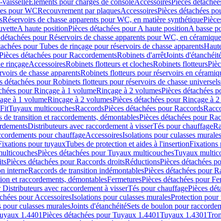
-vaisselle
Eléments pour charges de console
Accessoires
Pièces détachée
les pour WC
Recouvrement par plaques
Accessoires
Pièces détachées po
s
Réservoirs de chasse apparents pour WC, en matière synthétique
Pièce
uvette
A haute position
Pièces détachées pour A haute position
A basse po
 détachées pour Réservoirs de chasse apparents pour WC, en céramiqu
tachées pour Tubes de rinçage pour réservoirs de chasse apparents
Haute
Pièces détachées pour Raccordements
Robinets d'arrêt
Joints d'étanchéit
e rinçage
Accessoires
Robinets flotteurs et cloches
Robinets flotteurs
Pièc
rvoirs de chasse apparents
Robinets flotteurs pour réservoirs en céramiq
s détachées pour Robinets flotteurs pour réservoirs de chasse universels
achées pour Rinçage à 1 volume
Rinçage à 2 volumes
Pièces détachées p
çage à 1 volume
Rinçage à 2 volumes
Pièces détachées pour Rinçage à 
Fit
Tuyaux multicouches
Raccords
Pièces détachées pour Raccords
Racco
 de transition et raccordements, démontables
Pièces détachées pour Rac
ordements
Distributeurs avec raccordement à visser
Tés pour chauffage
Ra
ccordements pour chauffage
Accessoires
Isolations pour culasses murale
Fixations pour tuyaux
Tubes de protection et aides à l'insertion
Fixations
ulticouches
Pièces détachées pour Tuyaux multicouches
Tuyaux multic
ts
Pièces détachées pour Raccords droits
Réductions
Pièces détachées p
on interne
Raccords de transition indémontables
Pièces détachées pour Ra
tion et raccordements, démontables
Fermetures
Pièces détachées pour Fe
 Distributeurs avec raccordement à visser
Tés pour chauffage
Pièces dét
achées pour Accessoires
Isolations pour culasses murales
Protection pour 
s pour culasses murales
Joints d'étanchéité
Sets de boulon pour raccordem
uyaux 1.4401
Pièces détachées pour Tuyaux 1.4401
Tuyaux 1.4301
Tron