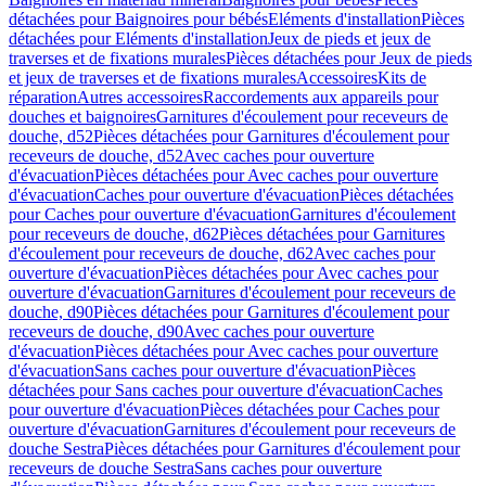
détachées pour Baignoires pour bébés
Eléments d'installation
Pièces
détachées pour Eléments d'installation
Jeux de pieds et jeux de
traverses et de fixations murales
Pièces détachées pour Jeux de pieds
et jeux de traverses et de fixations murales
Accessoires
Kits de
réparation
Autres accessoires
Raccordements aux appareils pour
douches et baignoires
Garnitures d'écoulement pour receveurs de
douche, d52
Pièces détachées pour Garnitures d'écoulement pour
receveurs de douche, d52
Avec caches pour ouverture
d'évacuation
Pièces détachées pour Avec caches pour ouverture
d'évacuation
Caches pour ouverture d'évacuation
Pièces détachées
pour Caches pour ouverture d'évacuation
Garnitures d'écoulement
pour receveurs de douche, d62
Pièces détachées pour Garnitures
d'écoulement pour receveurs de douche, d62
Avec caches pour
ouverture d'évacuation
Pièces détachées pour Avec caches pour
ouverture d'évacuation
Garnitures d'écoulement pour receveurs de
douche, d90
Pièces détachées pour Garnitures d'écoulement pour
receveurs de douche, d90
Avec caches pour ouverture
d'évacuation
Pièces détachées pour Avec caches pour ouverture
d'évacuation
Sans caches pour ouverture d'évacuation
Pièces
détachées pour Sans caches pour ouverture d'évacuation
Caches
pour ouverture d'évacuation
Pièces détachées pour Caches pour
ouverture d'évacuation
Garnitures d'écoulement pour receveurs de
douche Sestra
Pièces détachées pour Garnitures d'écoulement pour
receveurs de douche Sestra
Sans caches pour ouverture