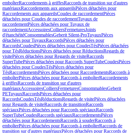
emboîter
Raccordements à griffes
Raccords de transition sur d'autres
matériaux
Raccordements aux appareils
Pièces détachées pour
Raccordements aux appareils
Coudes de raccordement
Pièces
détachées pour Coudes de raccordement
Tuyaux de
raccordement
Pièces détachées pour Tuyaux de
raccordement
Accessoires
Colliers
Fermetures
Joints
d'étanchéité
Consommables
Geberit Silent-Pro
Tuyaux
Pièces
détachées pour Tuyaux
Raccords
Pièces détachées pour
Raccords
Coudes
Pièces détachées pour Coudes
Tés
Pièces détachées
pour Tés
Réductions
Pièces détachées pour Réductions
Regards de
visite
Pièces détachées pour Regards de visite
Raccords
SuperTube
Pièces détachées pour Raccords SuperTube
Coudes
Pièces
détachées pour Coudes
Tés
Pièces détachées pour
Tés
Raccordements
Pièces détachées pour Raccordements
Raccords à
emboîter
Pièces détachées pour Raccords à emboîter
Raccordements
à griffes
Raccords de transition sur d'autres
matériaux
Accessoires
Colliers
Fermetures
Consommables
Geberit
PE
Tuyaux
Raccords
Pièces détachées pour
Raccords
Coudes
Tés
Réductions
Regards de visite
Pièces détachées
pour Regards de visite
Raccords de transition
Raccords
spéciaux
Pièces détachées pour Raccords spéciaux
Raccords
SuperTube
Coudes
Raccords spéciaux
Raccordements
Pièces
détachées pour Raccordements
Raccords à souder
Raccords à
emboîter
Pièces détachées pour Raccords à emboîter
Raccords de
transition sur d'autres matériaux
Pièces détachées pour Raccords de