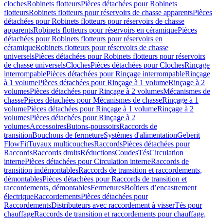
cloches
Robinets flotteurs
Pièces détachées pour Robinets
flotteurs
Robinets flotteurs pour réservoirs de chasse apparents
Pièces
détachées pour Robinets flotteurs pour réservoirs de chasse
apparents
Robinets flotteurs pour réservoirs en céramique
Pièces
détachées pour Robinets flotteurs pour réservoirs en
céramique
Robinets flotteurs pour réservoirs de chasse
universels
Pièces détachées pour Robinets flotteurs pour réservoirs
de chasse universels
Cloches
Pièces détachées pour Cloches
Rinçage
interrompable
Pièces détachées pour Rinçage interrompable
Rinçage
à 1 volume
Pièces détachées pour Rinçage à 1 volume
Rinçage à 2
volumes
Pièces détachées pour Rinçage à 2 volumes
Mécanismes de
chasse
Pièces détachées pour Mécanismes de chasse
Rinçage à 1
volume
Pièces détachées pour Rinçage à 1 volume
Rinçage à 2
volumes
Pièces détachées pour Rinçage à 2
volumes
Accessoires
Butons-poussoirs
Raccords de
transition
Bouchons de fermeture
Systèmes d'alimentation
Geberit
FlowFit
Tuyaux multicouches
Raccords
Pièces détachées pour
Raccords
Raccords droits
Réductions
Coudes
Tés
Circulation
interne
Pièces détachées pour Circulation interne
Raccords de
transition indémontables
Raccords de transition et raccordements,
démontables
Pièces détachées pour Raccords de transition et
raccordements, démontables
Fermetures
Boîtiers d’encastrement
électrique
Raccordements
Pièces détachées pour
Raccordements
Distributeurs avec raccordement à visser
Tés pour
chauffage
Raccords de transition et raccordements pour chauffage,