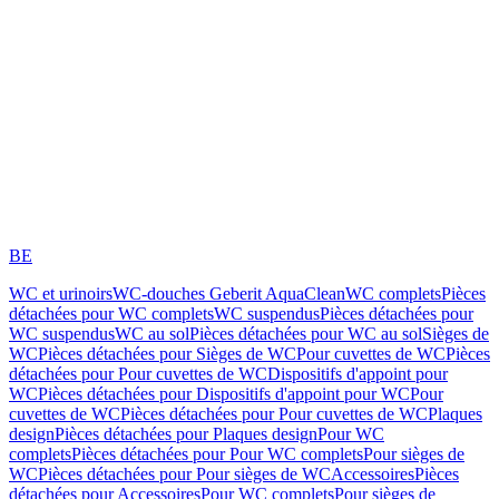
BE
WC et urinoirs
WC-douches Geberit AquaClean
WC complets
Pièces
détachées pour WC complets
WC suspendus
Pièces détachées pour
WC suspendus
WC au sol
Pièces détachées pour WC au sol
Sièges de
WC
Pièces détachées pour Sièges de WC
Pour cuvettes de WC
Pièces
détachées pour Pour cuvettes de WC
Dispositifs d'appoint pour
WC
Pièces détachées pour Dispositifs d'appoint pour WC
Pour
cuvettes de WC
Pièces détachées pour Pour cuvettes de WC
Plaques
design
Pièces détachées pour Plaques design
Pour WC
complets
Pièces détachées pour Pour WC complets
Pour sièges de
WC
Pièces détachées pour Pour sièges de WC
Accessoires
Pièces
détachées pour Accessoires
Pour WC complets
Pour sièges de