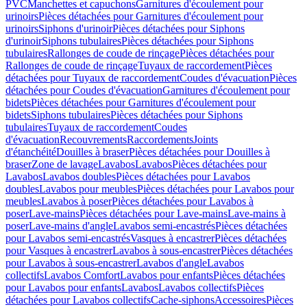
PVC
Manchettes et capuchons
Garnitures d'écoulement pour
urinoirs
Pièces détachées pour Garnitures d'écoulement pour
urinoirs
Siphons d'urinoir
Pièces détachées pour Siphons
d'urinoir
Siphons tubulaires
Pièces détachées pour Siphons
tubulaires
Rallonges de coude de rinçage
Pièces détachées pour
Rallonges de coude de rinçage
Tuyaux de raccordement
Pièces
détachées pour Tuyaux de raccordement
Coudes d'évacuation
Pièces
détachées pour Coudes d'évacuation
Garnitures d'écoulement pour
bidets
Pièces détachées pour Garnitures d'écoulement pour
bidets
Siphons tubulaires
Pièces détachées pour Siphons
tubulaires
Tuyaux de raccordement
Coudes
d'évacuation
Recouvrements
Raccordements
Joints
d'étanchéité
Douilles à braser
Pièces détachées pour Douilles à
braser
Zone de lavage
Lavabos
Lavabos
Pièces détachées pour
Lavabos
Lavabos doubles
Pièces détachées pour Lavabos
doubles
Lavabos pour meubles
Pièces détachées pour Lavabos pour
meubles
Lavabos à poser
Pièces détachées pour Lavabos à
poser
Lave-mains
Pièces détachées pour Lave-mains
Lave-mains à
poser
Lave-mains d'angle
Lavabos semi-encastrés
Pièces détachées
pour Lavabos semi-encastrés
Vasques à encastrer
Pièces détachées
pour Vasques à encastrer
Lavabos à sous-encastrer
Pièces détachées
pour Lavabos à sous-encastrer
Lavabos d'angle
Lavabos
collectifs
Lavabos Comfort
Lavabos pour enfants
Pièces détachées
pour Lavabos pour enfants
Lavabos
Lavabos collectifs
Pièces
détachées pour Lavabos collectifs
Cache-siphons
Accessoires
Pièces