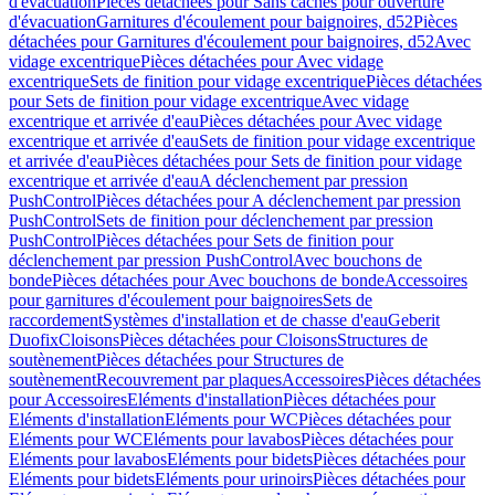
d'évacuation
Pièces détachées pour Sans caches pour ouverture
d'évacuation
Garnitures d'écoulement pour baignoires, d52
Pièces
détachées pour Garnitures d'écoulement pour baignoires, d52
Avec
vidage excentrique
Pièces détachées pour Avec vidage
excentrique
Sets de finition pour vidage excentrique
Pièces détachées
pour Sets de finition pour vidage excentrique
Avec vidage
excentrique et arrivée d'eau
Pièces détachées pour Avec vidage
excentrique et arrivée d'eau
Sets de finition pour vidage excentrique
et arrivée d'eau
Pièces détachées pour Sets de finition pour vidage
excentrique et arrivée d'eau
A déclenchement par pression
PushControl
Pièces détachées pour A déclenchement par pression
PushControl
Sets de finition pour déclenchement par pression
PushControl
Pièces détachées pour Sets de finition pour
déclenchement par pression PushControl
Avec bouchons de
bonde
Pièces détachées pour Avec bouchons de bonde
Accessoires
pour garnitures d'écoulement pour baignoires
Sets de
raccordement
Systèmes d'installation et de chasse d'eau
Geberit
Duofix
Cloisons
Pièces détachées pour Cloisons
Structures de
soutènement
Pièces détachées pour Structures de
soutènement
Recouvrement par plaques
Accessoires
Pièces détachées
pour Accessoires
Eléments d'installation
Pièces détachées pour
Eléments d'installation
Eléments pour WC
Pièces détachées pour
Eléments pour WC
Eléments pour lavabos
Pièces détachées pour
Eléments pour lavabos
Eléments pour bidets
Pièces détachées pour
Eléments pour bidets
Eléments pour urinoirs
Pièces détachées pour