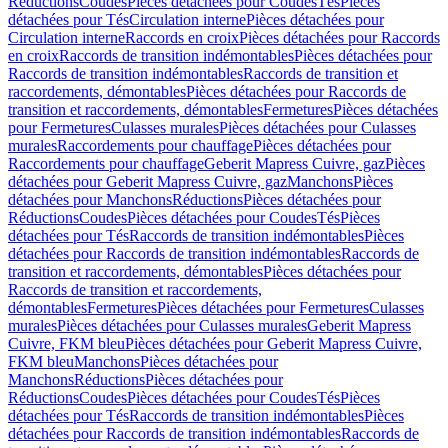
Réductions
Coudes
Pièces détachées pour Coudes
Tés
Pièces
détachées pour Tés
Circulation interne
Pièces détachées pour
Circulation interne
Raccords en croix
Pièces détachées pour Raccords
en croix
Raccords de transition indémontables
Pièces détachées pour
Raccords de transition indémontables
Raccords de transition et
raccordements, démontables
Pièces détachées pour Raccords de
transition et raccordements, démontables
Fermetures
Pièces détachées
pour Fermetures
Culasses murales
Pièces détachées pour Culasses
murales
Raccordements pour chauffage
Pièces détachées pour
Raccordements pour chauffage
Geberit Mapress Cuivre, gaz
Pièces
détachées pour Geberit Mapress Cuivre, gaz
Manchons
Pièces
détachées pour Manchons
Réductions
Pièces détachées pour
Réductions
Coudes
Pièces détachées pour Coudes
Tés
Pièces
détachées pour Tés
Raccords de transition indémontables
Pièces
détachées pour Raccords de transition indémontables
Raccords de
transition et raccordements, démontables
Pièces détachées pour
Raccords de transition et raccordements,
démontables
Fermetures
Pièces détachées pour Fermetures
Culasses
murales
Pièces détachées pour Culasses murales
Geberit Mapress
Cuivre, FKM bleu
Pièces détachées pour Geberit Mapress Cuivre,
FKM bleu
Manchons
Pièces détachées pour
Manchons
Réductions
Pièces détachées pour
Réductions
Coudes
Pièces détachées pour Coudes
Tés
Pièces
détachées pour Tés
Raccords de transition indémontables
Pièces
détachées pour Raccords de transition indémontables
Raccords de