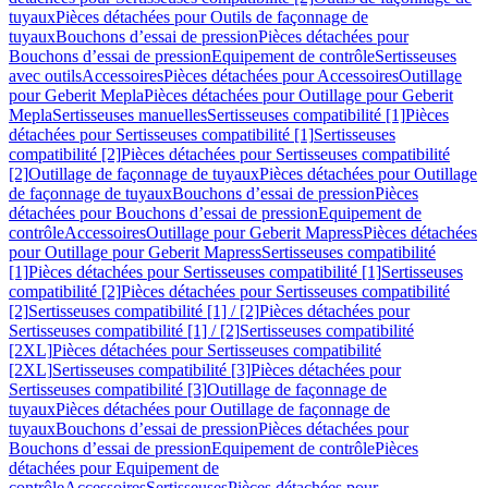
tuyaux
Pièces détachées pour Outils de façonnage de
tuyaux
Bouchons d’essai de pression
Pièces détachées pour
Bouchons d’essai de pression
Equipement de contrôle
Sertisseuses
avec outils
Accessoires
Pièces détachées pour Accessoires
Outillage
pour Geberit Mepla
Pièces détachées pour Outillage pour Geberit
Mepla
Sertisseuses manuelles
Sertisseuses compatibilité [1]
Pièces
détachées pour Sertisseuses compatibilité [1]
Sertisseuses
compatibilité [2]
Pièces détachées pour Sertisseuses compatibilité
[2]
Outillage de façonnage de tuyaux
Pièces détachées pour Outillage
de façonnage de tuyaux
Bouchons d’essai de pression
Pièces
détachées pour Bouchons d’essai de pression
Equipement de
contrôle
Accessoires
Outillage pour Geberit Mapress
Pièces détachées
pour Outillage pour Geberit Mapress
Sertisseuses compatibilité
[1]
Pièces détachées pour Sertisseuses compatibilité [1]
Sertisseuses
compatibilité [2]
Pièces détachées pour Sertisseuses compatibilité
[2]
Sertisseuses compatibilité [1] / [2]
Pièces détachées pour
Sertisseuses compatibilité [1] / [2]
Sertisseuses compatibilité
[2XL]
Pièces détachées pour Sertisseuses compatibilité
[2XL]
Sertisseuses compatibilité [3]
Pièces détachées pour
Sertisseuses compatibilité [3]
Outillage de façonnage de
tuyaux
Pièces détachées pour Outillage de façonnage de
tuyaux
Bouchons d’essai de pression
Pièces détachées pour
Bouchons d’essai de pression
Equipement de contrôle
Pièces
détachées pour Equipement de
contrôle
Accessoires
Sertisseuses
Pièces détachées pour