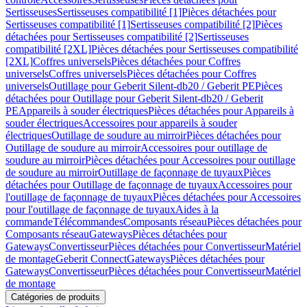
Sertisseuses
Sertisseuses compatibilité [1]
Pièces détachées pour
Sertisseuses compatibilité [1]
Sertisseuses compatibilité [2]
Pièces
détachées pour Sertisseuses compatibilité [2]
Sertisseuses
compatibilité [2XL]
Pièces détachées pour Sertisseuses compatibilité
[2XL]
Coffres universels
Pièces détachées pour Coffres
universels
Coffres universels
Pièces détachées pour Coffres
universels
Outillage pour Geberit Silent-db20 / Geberit PE
Pièces
détachées pour Outillage pour Geberit Silent-db20 / Geberit
PE
Appareils à souder électriques
Pièces détachées pour Appareils à
souder électriques
Accessoires pour appareils à souder
électriques
Outillage de soudure au mirroir
Pièces détachées pour
Outillage de soudure au mirroir
Accessoires pour outillage de
soudure au mirroir
Pièces détachées pour Accessoires pour outillage
de soudure au mirroir
Outillage de façonnage de tuyaux
Pièces
détachées pour Outillage de façonnage de tuyaux
Accessoires pour
l'outillage de façonnage de tuyaux
Pièces détachées pour Accessoires
pour l'outillage de façonnage de tuyaux
Aides à la
commande
Télécommandes
Composants réseau
Pièces détachées pour
Composants réseau
Gateways
Pièces détachées pour
Gateways
Convertisseur
Pièces détachées pour Convertisseur
Matériel
de montage
Geberit Connect
Gateways
Pièces détachées pour
Gateways
Convertisseur
Pièces détachées pour Convertisseur
Matériel
de montage
Catégories de produits