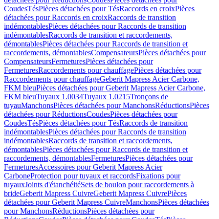
Coudes
Tés
Pièces détachées pour Tés
Raccords en croix
Pièces
détachées pour Raccords en croix
Raccords de transition
indémontables
Pièces détachées pour Raccords de transition
indémontables
Raccords de transition et raccordements,
démontables
Pièces détachées pour Raccords de transition et
raccordements, démontables
Compensateurs
Pièces détachées pour
Compensateurs
Fermetures
Pièces détachées pour
Fermetures
Raccordements pour chauffage
Pièces détachées pour
Raccordements pour chauffage
Geberit Mapress Acier Carbone,
FKM bleu
Pièces détachées pour Geberit Mapress Acier Carbone,
FKM bleu
Tuyaux 1.0034
Tuyaux 1.0215
Tronçons de
tuyau
Manchons
Pièces détachées pour Manchons
Réductions
Pièces
détachées pour Réductions
Coudes
Pièces détachées pour
Coudes
Tés
Pièces détachées pour Tés
Raccords de transition
indémontables
Pièces détachées pour Raccords de transition
indémontables
Raccords de transition et raccordements,
démontables
Pièces détachées pour Raccords de transition et
raccordements, démontables
Fermetures
Pièces détachées pour
Fermetures
Accessoires pour Geberit Mapress Acier
Carbone
Protection pour tuyaux et raccords
Fixations pour
tuyaux
Joints d'étanchéité
Sets de boulon pour raccordements à
bride
Geberit Mapress Cuivre
Geberit Mapress Cuivre
Pièces
détachées pour Geberit Mapress Cuivre
Manchons
Pièces détachées
pour Manchons
Réductions
Pièces détachées pour