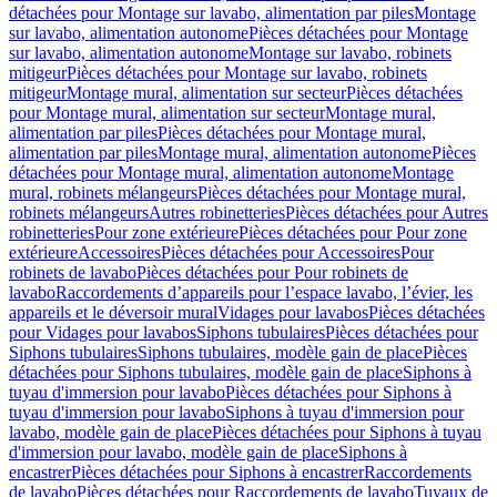
détachées pour Montage sur lavabo, alimentation par piles
Montage
sur lavabo, alimentation autonome
Pièces détachées pour Montage
sur lavabo, alimentation autonome
Montage sur lavabo, robinets
mitigeur
Pièces détachées pour Montage sur lavabo, robinets
mitigeur
Montage mural, alimentation sur secteur
Pièces détachées
pour Montage mural, alimentation sur secteur
Montage mural,
alimentation par piles
Pièces détachées pour Montage mural,
alimentation par piles
Montage mural, alimentation autonome
Pièces
détachées pour Montage mural, alimentation autonome
Montage
mural, robinets mélangeurs
Pièces détachées pour Montage mural,
robinets mélangeurs
Autres robinetteries
Pièces détachées pour Autres
robinetteries
Pour zone extérieure
Pièces détachées pour Pour zone
extérieure
Accessoires
Pièces détachées pour Accessoires
Pour
robinets de lavabo
Pièces détachées pour Pour robinets de
lavabo
Raccordements d’appareils pour l’espace lavabo, l’évier, les
appareils et le déversoir mural
Vidages pour lavabos
Pièces détachées
pour Vidages pour lavabos
Siphons tubulaires
Pièces détachées pour
Siphons tubulaires
Siphons tubulaires, modèle gain de place
Pièces
détachées pour Siphons tubulaires, modèle gain de place
Siphons à
tuyau d'immersion pour lavabo
Pièces détachées pour Siphons à
tuyau d'immersion pour lavabo
Siphons à tuyau d'immersion pour
lavabo, modèle gain de place
Pièces détachées pour Siphons à tuyau
d'immersion pour lavabo, modèle gain de place
Siphons à
encastrer
Pièces détachées pour Siphons à encastrer
Raccordements
de lavabo
Pièces détachées pour Raccordements de lavabo
Tuyaux de