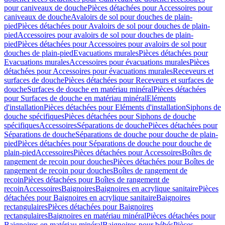
pour caniveaux de douche
Pièces détachées pour Accessoires pour
caniveaux de douche
Avaloirs de sol pour douches de plain-
pied
Pièces détachées pour Avaloirs de sol pour douches de plain-
pied
Accessoires pour avaloirs de sol pour douches de plain-
pied
Pièces détachées pour Accessoires pour avaloirs de sol pour
douches de plain-pied
Evacuations murales
Pièces détachées pour
Evacuations murales
Accessoires pour évacuations murales
Pièces
détachées pour Accessoires pour évacuations murales
Receveurs et
surfaces de douche
Pièces détachées pour Receveurs et surfaces de
douche
Surfaces de douche en matériau minéral
Pièces détachées
pour Surfaces de douche en matériau minéral
Eléments
d'installation
Pièces détachées pour Eléments d'installation
Siphons de
douche spécifiques
Pièces détachées pour Siphons de douche
spécifiques
Accessoires
Séparations de douche
Pièces détachées pour
Séparations de douche
Séparations de douche pour douche de plain-
pied
Pièces détachées pour Séparations de douche pour douche de
plain-pied
Accessoires
Pièces détachées pour Accessoires
Boîtes de
rangement de recoin pour douches
Pièces détachées pour Boîtes de
rangement de recoin pour douches
Boîtes de rangement de
recoin
Pièces détachées pour Boîtes de rangement de
recoin
Accessoires
Baignoires
Baignoires en acrylique sanitaire
Pièces
détachées pour Baignoires en acrylique sanitaire
Baignoires
rectangulaires
Pièces détachées pour Baignoires
rectangulaires
Baignoires en matériau minéral
Pièces détachées pour
Baignoires en matériau minéral
Baignoires pour bébés
Pièces