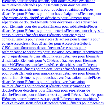
Eléments pour urinoirs
Eléments pour douches avec évacuation
murale
Pièces détachées pour Eléments pour douches avec
évacuation murale
Eléments pour douches et baignoires
Pièces
détachées pour Eléments pour douches et baignoires
Eléments pour
séparations de douche
Pièces détachées pour Eléments pour
séparations de douche
Eléments pour déversoirs
Pièces détachées
pour Eléments pour déversoirs
Eléments pour robinetteries
Pièces
détachées pour Eléments pour robinetteries
Eléments pour charges de
console
Pièces détachées pour Eléments pour charges de
console
Eléments pour éviers
Pièces détachées pour Eléments pour
éviers
Accessoires
Pièces détachées pour Accessoires
Geberit
GIS
Cloisons
Structures de soutènement
Accessoires pour
préfabrications
Accessoires pour l'isolation acoustique
Recouvrement
par plaques
Eléments d'installation
Pièces détachées pour Eléments
d'installation
Eléments pour WC
Pièces détachées pour Eléments
pour WC
Eléments pour lavabos
Pièces détachées pour Eléments
pour lavabos
Eléments pour bidets
Pièces détachées pour Eléments
pour bidets
Eléments pour urinoirs
Pièces détachées pour Eléments
pour urinoirs
Eléments pour douches avec évacuation murale
Pièces
détachées pour Eléments pour douches avec évacuation
murale
Éléments pour douches
Éléments pour séparations de
douche
Pièces détachées pour Éléments pour séparations de
douche
Eléments pour robinetteries et appareils
Pièces détachées pour
Eléments pour robinetteries et appareils
Eléments pour machines à
laver et lave-vaisselle
Pièces détachées pour Eléments pour machines