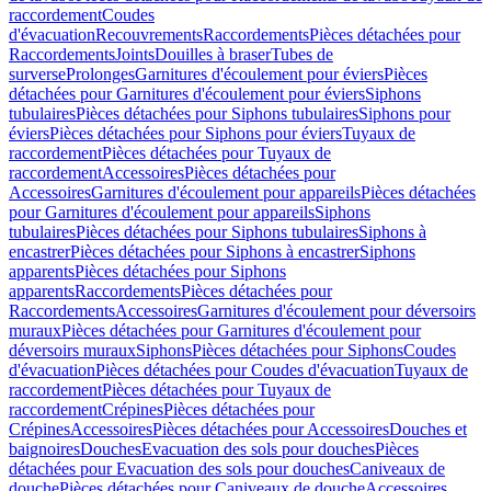
raccordement
Coudes
d'évacuation
Recouvrements
Raccordements
Pièces détachées pour
Raccordements
Joints
Douilles à braser
Tubes de
surverse
Prolonges
Garnitures d'écoulement pour éviers
Pièces
détachées pour Garnitures d'écoulement pour éviers
Siphons
tubulaires
Pièces détachées pour Siphons tubulaires
Siphons pour
éviers
Pièces détachées pour Siphons pour éviers
Tuyaux de
raccordement
Pièces détachées pour Tuyaux de
raccordement
Accessoires
Pièces détachées pour
Accessoires
Garnitures d'écoulement pour appareils
Pièces détachées
pour Garnitures d'écoulement pour appareils
Siphons
tubulaires
Pièces détachées pour Siphons tubulaires
Siphons à
encastrer
Pièces détachées pour Siphons à encastrer
Siphons
apparents
Pièces détachées pour Siphons
apparents
Raccordements
Pièces détachées pour
Raccordements
Accessoires
Garnitures d'écoulement pour déversoirs
muraux
Pièces détachées pour Garnitures d'écoulement pour
déversoirs muraux
Siphons
Pièces détachées pour Siphons
Coudes
d'évacuation
Pièces détachées pour Coudes d'évacuation
Tuyaux de
raccordement
Pièces détachées pour Tuyaux de
raccordement
Crépines
Pièces détachées pour
Crépines
Accessoires
Pièces détachées pour Accessoires
Douches et
baignoires
Douches
Evacuation des sols pour douches
Pièces
détachées pour Evacuation des sols pour douches
Caniveaux de
douche
Pièces détachées pour Caniveaux de douche
Accessoires