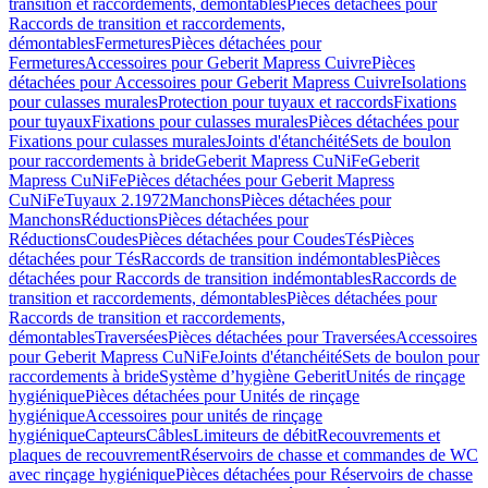
transition et raccordements, démontables
Pièces détachées pour
Raccords de transition et raccordements,
démontables
Fermetures
Pièces détachées pour
Fermetures
Accessoires pour Geberit Mapress Cuivre
Pièces
détachées pour Accessoires pour Geberit Mapress Cuivre
Isolations
pour culasses murales
Protection pour tuyaux et raccords
Fixations
pour tuyaux
Fixations pour culasses murales
Pièces détachées pour
Fixations pour culasses murales
Joints d'étanchéité
Sets de boulon
pour raccordements à bride
Geberit Mapress CuNiFe
Geberit
Mapress CuNiFe
Pièces détachées pour Geberit Mapress
CuNiFe
Tuyaux 2.1972
Manchons
Pièces détachées pour
Manchons
Réductions
Pièces détachées pour
Réductions
Coudes
Pièces détachées pour Coudes
Tés
Pièces
détachées pour Tés
Raccords de transition indémontables
Pièces
détachées pour Raccords de transition indémontables
Raccords de
transition et raccordements, démontables
Pièces détachées pour
Raccords de transition et raccordements,
démontables
Traversées
Pièces détachées pour Traversées
Accessoires
pour Geberit Mapress CuNiFe
Joints d'étanchéité
Sets de boulon pour
raccordements à bride
Système d’hygiène Geberit
Unités de rinçage
hygiénique
Pièces détachées pour Unités de rinçage
hygiénique
Accessoires pour unités de rinçage
hygiénique
Capteurs
Câbles
Limiteurs de débit
Recouvrements et
plaques de recouvrement
Réservoirs de chasse et commandes de WC
avec rinçage hygiénique
Pièces détachées pour Réservoirs de chasse