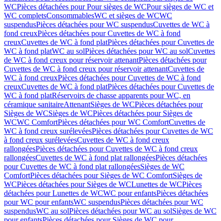
WC
Pièces détachées pour Pour sièges de WC
Pour sièges de WC et
WC complets
Consommables
WC et sièges de WC
WC
suspendus
Pièces détachées pour WC suspendus
Cuvettes de WC à
fond creux
Pièces détachées pour Cuvettes de WC à fond
creux
Cuvettes de WC à fond plat
Pièces détachées pour Cuvettes de
WC à fond plat
WC au sol
Pièces détachées pour WC au sol
Cuvettes
de WC à fond creux pour réservoir attenant
Pièces détachées pour
Cuvettes de WC à fond creux pour réservoir attenant
Cuvettes de
WC à fond creux
Pièces détachées pour Cuvettes de WC à fond
creux
Cuvettes de WC à fond plat
Pièces détachées pour Cuvettes de
WC à fond plat
Réservoirs de chasse apparents pour WC, en
céramique sanitaire
Attenant
Sièges de WC
Pièces détachées pour
Sièges de WC
Sièges de WC
Pièces détachées pour Sièges de
WC
WC Comfort
Pièces détachées pour WC Comfort
Cuvettes de
WC à fond creux surélevées
Pièces détachées pour Cuvettes de WC
à fond creux surélevées
Cuvettes de WC à fond creux
rallongées
Pièces détachées pour Cuvettes de WC à fond creux
rallongées
Cuvettes de WC à fond plat rallongées
Pièces détachées
pour Cuvettes de WC à fond plat rallongées
Sièges de WC
Comfort
Pièces détachées pour Sièges de WC Comfort
Sièges de
WC
Pièces détachées pour Sièges de WC
Lunettes de WC
Pièces
détachées pour Lunettes de WC
WC pour enfants
Pièces détachées
pour WC pour enfants
WC suspendus
Pièces détachées pour WC
suspendus
WC au sol
Pièces détachées pour WC au sol
Sièges de WC
pour enfants
Pièces détachées pour Sièges de WC pour