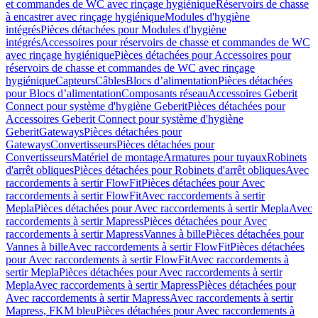
et commandes de WC avec rinçage hygiénique
Réservoirs de chasse
à encastrer avec rinçage hygiénique
Modules d'hygiène
intégrés
Pièces détachées pour Modules d'hygiène
intégrés
Accessoires pour réservoirs de chasse et commandes de WC
avec rinçage hygiénique
Pièces détachées pour Accessoires pour
réservoirs de chasse et commandes de WC avec rinçage
hygiénique
Capteurs
Câbles
Blocs d’alimentation
Pièces détachées
pour Blocs d’alimentation
Composants réseau
Accessoires Geberit
Connect pour système d'hygiène Geberit
Pièces détachées pour
Accessoires Geberit Connect pour système d'hygiène
Geberit
Gateways
Pièces détachées pour
Gateways
Convertisseurs
Pièces détachées pour
Convertisseurs
Matériel de montage
Armatures pour tuyaux
Robinets
d'arrêt obliques
Pièces détachées pour Robinets d'arrêt obliques
Avec
raccordements à sertir FlowFit
Pièces détachées pour Avec
raccordements à sertir FlowFit
Avec raccordements à sertir
Mepla
Pièces détachées pour Avec raccordements à sertir Mepla
Avec
raccordements à sertir Mapress
Pièces détachées pour Avec
raccordements à sertir Mapress
Vannes à bille
Pièces détachées pour
Vannes à bille
Avec raccordements à sertir FlowFit
Pièces détachées
pour Avec raccordements à sertir FlowFit
Avec raccordements à
sertir Mepla
Pièces détachées pour Avec raccordements à sertir
Mepla
Avec raccordements à sertir Mapress
Pièces détachées pour
Avec raccordements à sertir Mapress
Avec raccordements à sertir
Mapress, FKM bleu
Pièces détachées pour Avec raccordements à