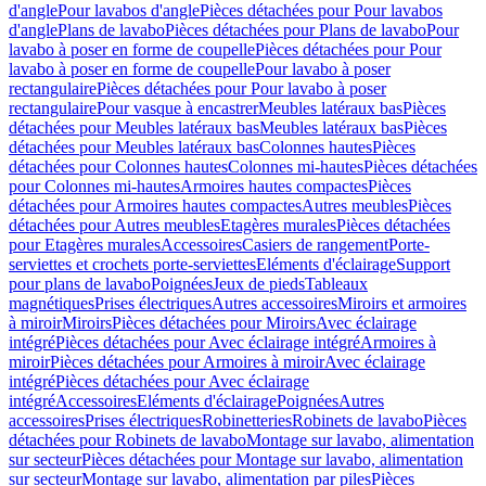
d'angle
Pour lavabos d'angle
Pièces détachées pour Pour lavabos
d'angle
Plans de lavabo
Pièces détachées pour Plans de lavabo
Pour
lavabo à poser en forme de coupelle
Pièces détachées pour Pour
lavabo à poser en forme de coupelle
Pour lavabo à poser
rectangulaire
Pièces détachées pour Pour lavabo à poser
rectangulaire
Pour vasque à encastrer
Meubles latéraux bas
Pièces
détachées pour Meubles latéraux bas
Meubles latéraux bas
Pièces
détachées pour Meubles latéraux bas
Colonnes hautes
Pièces
détachées pour Colonnes hautes
Colonnes mi-hautes
Pièces détachées
pour Colonnes mi-hautes
Armoires hautes compactes
Pièces
détachées pour Armoires hautes compactes
Autres meubles
Pièces
détachées pour Autres meubles
Etagères murales
Pièces détachées
pour Etagères murales
Accessoires
Casiers de rangement
Porte-
serviettes et crochets porte-serviettes
Eléments d'éclairage
Support
pour plans de lavabo
Poignées
Jeux de pieds
Tableaux
magnétiques
Prises électriques
Autres accessoires
Miroirs et armoires
à miroir
Miroirs
Pièces détachées pour Miroirs
Avec éclairage
intégré
Pièces détachées pour Avec éclairage intégré
Armoires à
miroir
Pièces détachées pour Armoires à miroir
Avec éclairage
intégré
Pièces détachées pour Avec éclairage
intégré
Accessoires
Eléments d'éclairage
Poignées
Autres
accessoires
Prises électriques
Robinetteries
Robinets de lavabo
Pièces
détachées pour Robinets de lavabo
Montage sur lavabo, alimentation
sur secteur
Pièces détachées pour Montage sur lavabo, alimentation
sur secteur
Montage sur lavabo, alimentation par piles
Pièces