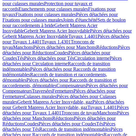
pour culasses murales
Protection pour tuyaux et
raccords
Etanchements pour culasses murales
Fixations pour
tuyaux
Fixations pour culasses murales
Pièces détachées pour
Fixations pour culasses murales
Joints d'étanchéité
Sets de boulon
pour raccordements à bride
Geberit Mapress Acier
Inoxydable
Geberit Mapress Acier Inoxydable
Pièces détachées pour
Geberit Mapress Acier Inoxydable
Tuyaux 1.4401
Pièces détachées
pour Tuyaux 1.4401
Tuyaux 1.4301
Tronçons de
tuyau
Manchons
Pièces détachées pour Manchons
Réductions
Pièces
détachées pour Réductions
Coudes
Pièces détachées pour
Coudes
Tés
Pièces détachées pour Tés
Circulation interne
Pièces
détachées pour Circulation interne
Raccords de transition
indémontables
Pièces détachées pour Raccords de transition
indémontables
Raccords de transition et raccordements,
démontables
Pièces détachées pour Raccords de transition et
raccordements, démontables
Compensateurs
Pièces détachées pour
Compensateurs
Traversées
Fermetures
Pièces détachées pour
Fermetures
Culasses murales
Pièces détachées pour Culasses
murales
Geberit Mapress Acier Inoxydable, gaz
Pièces détachées
pour Geberit Mapress Acier Inoxydable, gaz
Tuyaux 1.4401
Pièces
détachées pour Tuyaux 1.4401
Tronçons de tuyau
Manchons
Pièces
détachées pour Manchons
Réductions
Pièces détachées pour
Réductions
Coudes
Pièces détachées pour Coudes
Tés
Pièces
détachées pour Tés
Raccords de transition indémontables
Pièces
détachées pour Raccords de transition indémontables
Raccords de