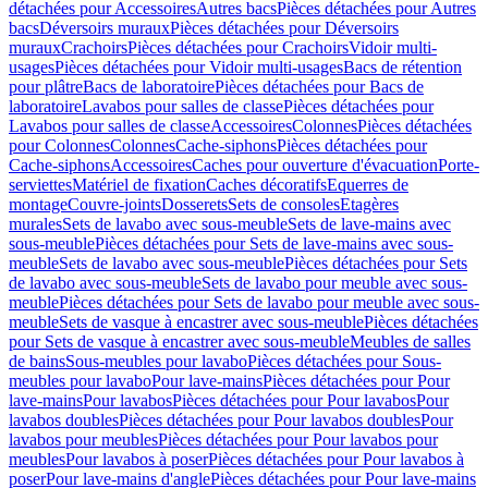
détachées pour Accessoires
Autres bacs
Pièces détachées pour Autres
bacs
Déversoirs muraux
Pièces détachées pour Déversoirs
muraux
Crachoirs
Pièces détachées pour Crachoirs
Vidoir multi-
usages
Pièces détachées pour Vidoir multi-usages
Bacs de rétention
pour plâtre
Bacs de laboratoire
Pièces détachées pour Bacs de
laboratoire
Lavabos pour salles de classe
Pièces détachées pour
Lavabos pour salles de classe
Accessoires
Colonnes
Pièces détachées
pour Colonnes
Colonnes
Cache-siphons
Pièces détachées pour
Cache-siphons
Accessoires
Caches pour ouverture d'évacuation
Porte-
serviettes
Matériel de fixation
Caches décoratifs
Equerres de
montage
Couvre-joints
Dosserets
Sets de consoles
Etagères
murales
Sets de lavabo avec sous-meuble
Sets de lave-mains avec
sous-meuble
Pièces détachées pour Sets de lave-mains avec sous-
meuble
Sets de lavabo avec sous-meuble
Pièces détachées pour Sets
de lavabo avec sous-meuble
Sets de lavabo pour meuble avec sous-
meuble
Pièces détachées pour Sets de lavabo pour meuble avec sous-
meuble
Sets de vasque à encastrer avec sous-meuble
Pièces détachées
pour Sets de vasque à encastrer avec sous-meuble
Meubles de salles
de bains
Sous-meubles pour lavabo
Pièces détachées pour Sous-
meubles pour lavabo
Pour lave-mains
Pièces détachées pour Pour
lave-mains
Pour lavabos
Pièces détachées pour Pour lavabos
Pour
lavabos doubles
Pièces détachées pour Pour lavabos doubles
Pour
lavabos pour meubles
Pièces détachées pour Pour lavabos pour
meubles
Pour lavabos à poser
Pièces détachées pour Pour lavabos à
poser
Pour lave-mains d'angle
Pièces détachées pour Pour lave-mains