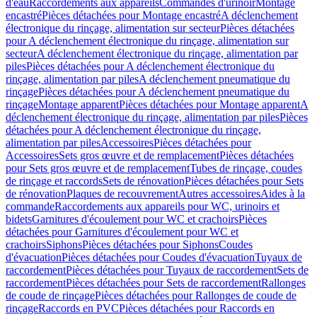
d'eau
Raccordements aux appareils
Commandes d'urinoir
Montage
encastré
Pièces détachées pour Montage encastré
A déclenchement
électronique du rinçage, alimentation sur secteur
Pièces détachées
pour A déclenchement électronique du rinçage, alimentation sur
secteur
A déclenchement électronique du rinçage, alimentation par
piles
Pièces détachées pour A déclenchement électronique du
rinçage, alimentation par piles
A déclenchement pneumatique du
rinçage
Pièces détachées pour A déclenchement pneumatique du
rinçage
Montage apparent
Pièces détachées pour Montage apparent
A
déclenchement électronique du rinçage, alimentation par piles
Pièces
détachées pour A déclenchement électronique du rinçage,
alimentation par piles
Accessoires
Pièces détachées pour
Accessoires
Sets gros œuvre et de remplacement
Pièces détachées
pour Sets gros œuvre et de remplacement
Tubes de rinçage, coudes
de rinçage et raccords
Sets de rénovation
Pièces détachées pour Sets
de rénovation
Plaques de recouvrement
Autres accessoires
Aides à la
commande
Raccordements aux appareils pour WC, urinoirs et
bidets
Garnitures d'écoulement pour WC et crachoirs
Pièces
détachées pour Garnitures d'écoulement pour WC et
crachoirs
Siphons
Pièces détachées pour Siphons
Coudes
d'évacuation
Pièces détachées pour Coudes d'évacuation
Tuyaux de
raccordement
Pièces détachées pour Tuyaux de raccordement
Sets de
raccordement
Pièces détachées pour Sets de raccordement
Rallonges
de coude de rinçage
Pièces détachées pour Rallonges de coude de
rinçage
Raccords en PVC
Pièces détachées pour Raccords en