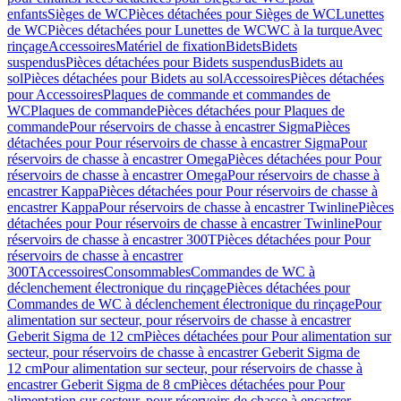
enfants
Sièges de WC
Pièces détachées pour Sièges de WC
Lunettes
de WC
Pièces détachées pour Lunettes de WC
WC à la turque
Avec
rinçage
Accessoires
Matériel de fixation
Bidets
Bidets
suspendus
Pièces détachées pour Bidets suspendus
Bidets au
sol
Pièces détachées pour Bidets au sol
Accessoires
Pièces détachées
pour Accessoires
Plaques de commande et commandes de
WC
Plaques de commande
Pièces détachées pour Plaques de
commande
Pour réservoirs de chasse à encastrer Sigma
Pièces
détachées pour Pour réservoirs de chasse à encastrer Sigma
Pour
réservoirs de chasse à encastrer Omega
Pièces détachées pour Pour
réservoirs de chasse à encastrer Omega
Pour réservoirs de chasse à
encastrer Kappa
Pièces détachées pour Pour réservoirs de chasse à
encastrer Kappa
Pour réservoirs de chasse à encastrer Twinline
Pièces
détachées pour Pour réservoirs de chasse à encastrer Twinline
Pour
réservoirs de chasse à encastrer 300T
Pièces détachées pour Pour
réservoirs de chasse à encastrer
300T
Accessoires
Consommables
Commandes de WC à
déclenchement électronique du rinçage
Pièces détachées pour
Commandes de WC à déclenchement électronique du rinçage
Pour
alimentation sur secteur, pour réservoirs de chasse à encastrer
Geberit Sigma de 12 cm
Pièces détachées pour Pour alimentation sur
secteur, pour réservoirs de chasse à encastrer Geberit Sigma de
12 cm
Pour alimentation sur secteur, pour réservoirs de chasse à
encastrer Geberit Sigma de 8 cm
Pièces détachées pour Pour
alimentation sur secteur, pour réservoirs de chasse à encastrer