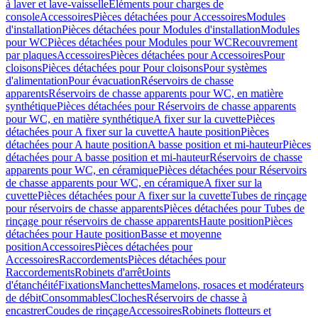
à laver et lave-vaisselle
Eléments pour charges de
console
Accessoires
Pièces détachées pour Accessoires
Modules
d'installation
Pièces détachées pour Modules d'installation
Modules
pour WC
Pièces détachées pour Modules pour WC
Recouvrement
par plaques
Accessoires
Pièces détachées pour Accessoires
Pour
cloisons
Pièces détachées pour Pour cloisons
Pour systèmes
d'alimentation
Pour évacuation
Réservoirs de chasse
apparents
Réservoirs de chasse apparents pour WC, en matière
synthétique
Pièces détachées pour Réservoirs de chasse apparents
pour WC, en matière synthétique
A fixer sur la cuvette
Pièces
détachées pour A fixer sur la cuvette
A haute position
Pièces
détachées pour A haute position
A basse position et mi-hauteur
Pièces
détachées pour A basse position et mi-hauteur
Réservoirs de chasse
apparents pour WC, en céramique
Pièces détachées pour Réservoirs
de chasse apparents pour WC, en céramique
A fixer sur la
cuvette
Pièces détachées pour A fixer sur la cuvette
Tubes de rinçage
pour réservoirs de chasse apparents
Pièces détachées pour Tubes de
rinçage pour réservoirs de chasse apparents
Haute position
Pièces
détachées pour Haute position
Basse et moyenne
position
Accessoires
Pièces détachées pour
Accessoires
Raccordements
Pièces détachées pour
Raccordements
Robinets d'arrêt
Joints
d'étanchéité
Fixations
Manchettes
Mamelons, rosaces et modérateurs
de débit
Consommables
Cloches
Réservoirs de chasse à
encastrer
Coudes de rinçage
Accessoires
Robinets flotteurs et