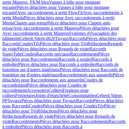
sertir Mapress, FKM bleu
Vannes à bille pour montage
encastré
Pièces détachées pour Vannes à bille pour montage
encastré
Avec raccordements à sertir FlowFit
Avec raccordements à
sertir Mepla
Pièces détachées pour Avec raccordements à sertir
Mepla
Clapets anti-retour
Pièces détachées pour Clapets anti-
retour
Avec raccordements à sertir Mapress
Pièces détachées pour
Avec raccordements à sertir Mapress
Systèmes d'évacuation des
bâtiments
Geberit Silent-db20
Tuyaux
Raccords
Pièces détachées pour
Raccords
Coudes
Tés
Pièces détachées pour Tés
Réductions
Regards
de visite
Pièces détachées pour Regards de visite
Raccords
SuperTube
Coudes
Raccords spéciaux
Raccordements
Pièces
détachées pour Raccordements
Raccords à souder
Raccords à
emboîter
Pièces détachées pour Raccords à emboîter
Raccords de
transition sur d'autres matériaux
Pièces détachées pour Raccords de
transition sur d'autres matériaux
Raccordements aux appareils
Pièces
détachées pour Raccordements aux appareils
Coudes de
raccordement
Pièces détachées pour Coudes de
raccordement
Accessoires
Colliers
Fixations pour
colliers
Fermetures
Joints d'étanchéité
Consommables
Geberit Silent-
PP
Tuyaux
Pièces détachées pour Tuyaux
Raccords
Pièces détachées
pour Raccords
Coudes
Pièces détachées pour Coudes
Tés
Pièces
détachées pour Tés
Réductions
Pièces détachées pour
Réductions
Regards de visite
Pièces détachées pour Regards de
visite
Raccordements
Pièces détachées pour Raccordements
Raccords
à emboîter
Pièces détachées pour Raccords à