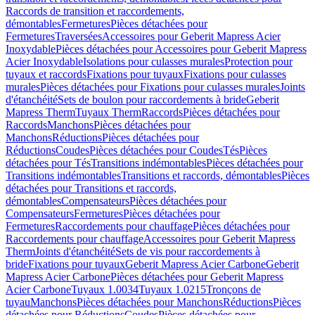
Raccords de transition et raccordements,
démontables
Fermetures
Pièces détachées pour
Fermetures
Traversées
Accessoires pour Geberit Mapress Acier
Inoxydable
Pièces détachées pour Accessoires pour Geberit Mapress
Acier Inoxydable
Isolations pour culasses murales
Protection pour
tuyaux et raccords
Fixations pour tuyaux
Fixations pour culasses
murales
Pièces détachées pour Fixations pour culasses murales
Joints
d'étanchéité
Sets de boulon pour raccordements à bride
Geberit
Mapress Therm
Tuyaux Therm
Raccords
Pièces détachées pour
Raccords
Manchons
Pièces détachées pour
Manchons
Réductions
Pièces détachées pour
Réductions
Coudes
Pièces détachées pour Coudes
Tés
Pièces
détachées pour Tés
Transitions indémontables
Pièces détachées pour
Transitions indémontables
Transitions et raccords, démontables
Pièces
détachées pour Transitions et raccords,
démontables
Compensateurs
Pièces détachées pour
Compensateurs
Fermetures
Pièces détachées pour
Fermetures
Raccordements pour chauffage
Pièces détachées pour
Raccordements pour chauffage
Accessoires pour Geberit Mapress
Therm
Joints d'étanchéité
Sets de vis pour raccordements à
bride
Fixations pour tuyaux
Geberit Mapress Acier Carbone
Geberit
Mapress Acier Carbone
Pièces détachées pour Geberit Mapress
Acier Carbone
Tuyaux 1.0034
Tuyaux 1.0215
Tronçons de
tuyau
Manchons
Pièces détachées pour Manchons
Réductions
Pièces
détachées pour Réductions
Coudes
Pièces détachées pour