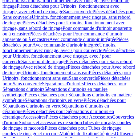
sol
Urinoirs
Urinoirs, fonctionnement avec rinçage, avec rebord de
rinçage
Pièces détachées pour Urinoirs, fonctionnement avec
rinçage, avec rebord de rinçage
Sans couvercle
Pièces détachées pour
Sans couvercle
Urinoirs, fonctionnement avec rinçage, sans rebord
de rinçage
Pièces détachées pour Urinoirs, fonctionnement avec
rinçage, sans rebord de rinçage
Pour commande d'urinoir apparente
ou à encastrer
Pièces détachées pour Pour commande d'urinoir
apparente ou à encastrer
Avec commande d'urinoir intégrée
Pièces
détachées pour Avec commande d'urinoir intégrée
Urinoirs,
fonctionnement avec rinçage, avec / pour couvercle
Pièces détachées
pour Urinoirs, fonctionnement avec rinçage, avec / pour
couvercle
Sans rebord de rinçage
Pièces détachées pour Sans rebord
de rinçage
Avec rebord de rinçage
Pièces détachées pour Avec rebord
de rinçage
Urinoirs, fonctionnement sans eau
Pièces détachées pour
Urinoirs, fonctionnement sans eau
Sans couvercle
Pièces détachées
pour Sans couvercle
Séparations d'urinoirs
Pièces détachées pour
Séparations d'urinoirs
Séparations d'urinoirs en matière
synthétique
Pièces détachées pour Séparations d'urinoirs en matière
synthétique
Séparations d'urinoirs en verre
Pièces détachées pour
Séparations d'urinoirs en verre
Séparations d'urinoirs en
céramique
Pièces détachées pour Séparations d'urinoirs en
céramique
Accessoires
Pièces détachées pour Accessoires
Couvercles
d'urinoir
Siphons et accessoires de siphon
Tubes de rinçage, coudes
de rinçage et raccords
Pièces détachées pour Tubes de rinçage,
coudes de rinçage et raccords
Matériel de fixation
Crépines
Diffuseur