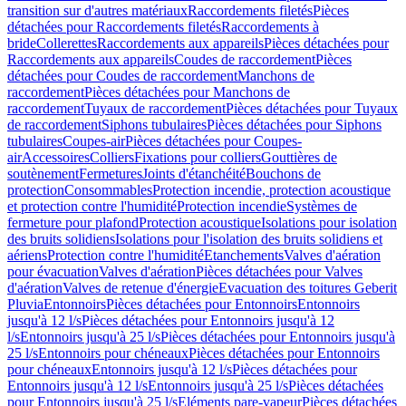
transition sur d'autres matériaux
Raccordements filetés
Pièces
détachées pour Raccordements filetés
Raccordements à
bride
Collerettes
Raccordements aux appareils
Pièces détachées pour
Raccordements aux appareils
Coudes de raccordement
Pièces
détachées pour Coudes de raccordement
Manchons de
raccordement
Pièces détachées pour Manchons de
raccordement
Tuyaux de raccordement
Pièces détachées pour Tuyaux
de raccordement
Siphons tubulaires
Pièces détachées pour Siphons
tubulaires
Coupes-air
Pièces détachées pour Coupes-
air
Accessoires
Colliers
Fixations pour colliers
Gouttières de
soutènement
Fermetures
Joints d'étanchéité
Bouchons de
protection
Consommables
Protection incendie, protection acoustique
et protection contre l'humidité
Protection incendie
Systèmes de
fermeture pour plafond
Protection acoustique
Isolations pour isolation
des bruits solidiens
Isolations pour l'isolation des bruits solidiens et
aériens
Protection contre l'humidité
Etanchements
Valves d'aération
pour évacuation
Valves d'aération
Pièces détachées pour Valves
d'aération
Valves de retenue d'énergie
Evacuation des toitures Geberit
Pluvia
Entonnoirs
Pièces détachées pour Entonnoirs
Entonnoirs
jusqu'à 12 l/s
Pièces détachées pour Entonnoirs jusqu'à 12
l/s
Entonnoirs jusqu'à 25 l/s
Pièces détachées pour Entonnoirs jusqu'à
25 l/s
Entonnoirs pour chéneaux
Pièces détachées pour Entonnoirs
pour chéneaux
Entonnoirs jusqu'à 12 l/s
Pièces détachées pour
Entonnoirs jusqu'à 12 l/s
Entonnoirs jusqu'à 25 l/s
Pièces détachées
pour Entonnoirs jusqu'à 25 l/s
Eléments pare-vapeur
Pièces détachées