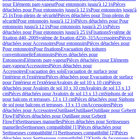
pour Eléments pare-vapeur
Pour entonnoirs jusqu'à 12 l/s
Pièces
détachées pour Pour entonnoirs jusqu'à 12 l/s
Pour entonnoirs jusqu'à
25 l/s
Trop-pleins de sécurité
Pièces détachées pour Trop-pleins de
sécurité
Pour entonnoirs jusqu'à 12 l/s
Pièces détachées pour Pour
entonnoirs jusqu'à 12 l/s
Pour entonnoirs jusqu'à 25 l/s
Pièces
détachées pour Pour entonnoirs jusqu'à 25 l/s
Fixations
Système de
fixation d40–200
Système de fixation d250–315
Accessoires
Pièces
détachées pour Accessoires
Pour entonnoirs
Pièces détachées pour
Pour entonnoirs
Pour fixations
Evacuation des toitures
conventionnelle
Entonnoirs
Pièces détachées pour
Entonnoirs
Eléments pare-vapeur
Pièces détachées pour Eléments
pare-vapeur
Accessoires
Pièces détachées pour
Accessoires
Evacuation des sols
Evacuation de surface pour
l'intérieur et l'extérieur
Pièces détachées pour Evacuation de surface
pour l'intérieur et l'extérieur
Avaloirs de sol 10 x 10 cm
Pièces
détachées pour Avaloirs de sol 10 x 10 cm
Avaloirs de sol 13 x 13
cm
Pièces détachées pour Avaloirs de sol 13 x 13 cm
Siphons de sol
pour balcons et terrasses, 13 x 13 cm
Pièces détachées pour Siphons
de sol pour balcons et terrasses, 13 x 13 cm
Accessoires
Pièces
détachées pour Accessoires
Outillage
Outillage
Outillage pour Geberit
FlowFit
Pièces détachées pour Outillage pour Geberit
FlowFit
Sertisseuses manuelles
Pièces détachées pour Sertisseuses
manuelles
Sertisseuses compatibilité [1]
Pièces détachées pour
Sertisseuses compatibilité [1]
Sertisseuses compatibilité [2]
Pièces
détachées pour Sertisseuses compatibilité [2]
Outils de façonnage de