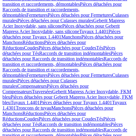
transition et raccordements, démontables
Pièces détachées pour
Raccords de transition et raccordements,
démontables
Fermetures
Pièces détachées pour Fermetures
Culasses
murales
Pièces détachées pour Culasses murales
Geberit Mapress
Acier Inoxydable, sans silicone
Pièces détachées pour Geberit
Mapress Acier Inoxydable, sans silicone
Tuyaux 1.4401
Pièces
détachées pour Tuyaux 1.4401
Manchons
Pièces détachées pour
Manchons
Réductions
Pièces détachées pour
Réductions
Coudes
Pièces détachées pour Coudes
Tés
Pièces
détachées pour Tés
Raccords de transition indémontables
Pièces
détachées pour Raccords de transition indémontables
Raccords de
transition et raccordements, démontables
Pièces détachées pour
Raccords de transition et raccordements,
démontables
Fermetures
Pièces détachées pour Fermetures
Culasses
murales
Pièces détachées pour Culasses
murales
Compensateurs
Pièces détachées pour
Compensateurs
Traversées
Geberit Mapress Acier Inoxydable, FKM
bleu
Pièces détachées pour Geberit Mapress Acier Inoxydable, FKM
bleu
Tuyaux 1.4401
Pièces détachées pour Tuyaux 1.4401
Tuyaux
1.4301
Tronçons de tuyau
Manchons
Pièces détachées pour
Manchons
Réductions
Pièces détachées pour
Réductions
Coudes
Pièces détachées pour Coudes
Tés
Pièces
détachées pour Tés
Raccords de transition indémontables
Pièces
détachées pour Raccords de transition indémontables
Raccords de
transition et raccordements, démontables
Pièces détachées pour