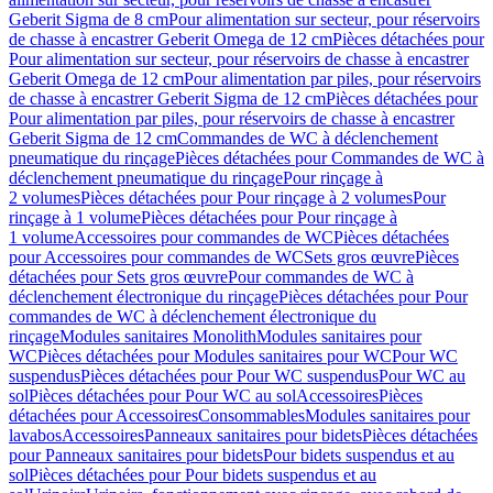
Geberit Sigma de 8 cm
Pour alimentation sur secteur, pour réservoirs
de chasse à encastrer Geberit Omega de 12 cm
Pièces détachées pour
Pour alimentation sur secteur, pour réservoirs de chasse à encastrer
Geberit Omega de 12 cm
Pour alimentation par piles, pour réservoirs
de chasse à encastrer Geberit Sigma de 12 cm
Pièces détachées pour
Pour alimentation par piles, pour réservoirs de chasse à encastrer
Geberit Sigma de 12 cm
Commandes de WC à déclenchement
pneumatique du rinçage
Pièces détachées pour Commandes de WC à
déclenchement pneumatique du rinçage
Pour rinçage à
2 volumes
Pièces détachées pour Pour rinçage à 2 volumes
Pour
rinçage à 1 volume
Pièces détachées pour Pour rinçage à
1 volume
Accessoires pour commandes de WC
Pièces détachées
pour Accessoires pour commandes de WC
Sets gros œuvre
Pièces
détachées pour Sets gros œuvre
Pour commandes de WC à
déclenchement électronique du rinçage
Pièces détachées pour Pour
commandes de WC à déclenchement électronique du
rinçage
Modules sanitaires Monolith
Modules sanitaires pour
WC
Pièces détachées pour Modules sanitaires pour WC
Pour WC
suspendus
Pièces détachées pour Pour WC suspendus
Pour WC au
sol
Pièces détachées pour Pour WC au sol
Accessoires
Pièces
détachées pour Accessoires
Consommables
Modules sanitaires pour
lavabos
Accessoires
Panneaux sanitaires pour bidets
Pièces détachées
pour Panneaux sanitaires pour bidets
Pour bidets suspendus et au
sol
Pièces détachées pour Pour bidets suspendus et au