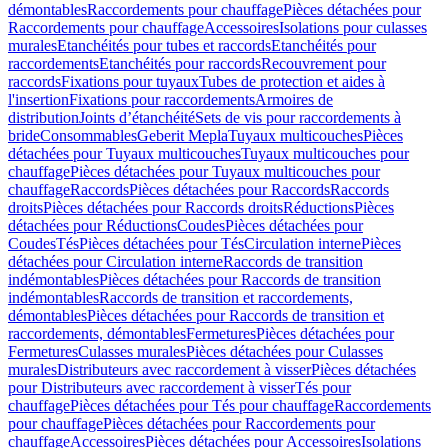
démontables
Raccordements pour chauffage
Pièces détachées pour
Raccordements pour chauffage
Accessoires
Isolations pour culasses
murales
Etanchéités pour tubes et raccords
Etanchéités pour
raccordements
Etanchéités pour raccords
Recouvrement pour
raccords
Fixations pour tuyaux
Tubes de protection et aides à
l'insertion
Fixations pour raccordements
Armoires de
distribution
Joints d’étanchéité
Sets de vis pour raccordements à
bride
Consommables
Geberit Mepla
Tuyaux multicouches
Pièces
détachées pour Tuyaux multicouches
Tuyaux multicouches pour
chauffage
Pièces détachées pour Tuyaux multicouches pour
chauffage
Raccords
Pièces détachées pour Raccords
Raccords
droits
Pièces détachées pour Raccords droits
Réductions
Pièces
détachées pour Réductions
Coudes
Pièces détachées pour
Coudes
Tés
Pièces détachées pour Tés
Circulation interne
Pièces
détachées pour Circulation interne
Raccords de transition
indémontables
Pièces détachées pour Raccords de transition
indémontables
Raccords de transition et raccordements,
démontables
Pièces détachées pour Raccords de transition et
raccordements, démontables
Fermetures
Pièces détachées pour
Fermetures
Culasses murales
Pièces détachées pour Culasses
murales
Distributeurs avec raccordement à visser
Pièces détachées
pour Distributeurs avec raccordement à visser
Tés pour
chauffage
Pièces détachées pour Tés pour chauffage
Raccordements
pour chauffage
Pièces détachées pour Raccordements pour
chauffage
Accessoires
Pièces détachées pour Accessoires
Isolations