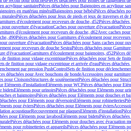
t de recoin pour douches
Pièces détachées pour Boîtes de rangement d
en acrylique sanitaire
Pièces détachées pour Baignoires en acrylique sani
ignoires en matériau minéral
Baignoires pour bébés
Pièces détachées po
ns murales
Pièces détachées pour Jeux de pieds et jeux de traverses et de 
arnitures d'écoulement pour receveurs de douche, d52
Pièces détachées
 pour ouverture d'évacuation
Caches pour ouverture d'évacuation
Pièces
rnitures d'écoulement pour receveurs de douche, d62
Avec caches pour 
uche, d90
Pièces détachées pour Garnitures d'écoulement pour receveur
pour ouverture d'évacuation
Pièces détachées pour Sans caches pour ouv
lement pour receveurs de douche Sestra
Pièces détachées pour Garniture
ure d'évacuation
Garnitures d'écoulement pour baignoires, d52
Pièces dé
s de finition pour vidage excentrique
Pièces détachées pour Sets de finit
ets de finition pour vidage excentrique et arrivée d'eau
Pièces détachées 
lenchement par pression PushControl
Sets de finition pour déclencheme
ces détachées pour Avec bouchons de bonde
Accessoires pour garniture
es pour Cloisons
Structures de soutènement
Pièces détachées pour Struc
r Eléments d'installation
Eléments pour WC
Pièces détachées pour El
r bidets
Eléments pour urinoirs
Pièces détachées pour Eléments pour uri
uches et baignoires
Pièces détachées pour Eléments pour douches et ba
détachées pour Eléments pour déversoirs
Eléments pour robinetteries
Piè
éments pour éviers
Pièces détachées pour Eléments pour éviers
Accessoi
olation acoustique
Recouvrement par plaques
Eléments d'installation
Pièce
chées pour Eléments pour lavabos
Eléments pour bidets
Pièces détachées
murale
Pièces détachées pour Eléments pour douches avec évacuation m
éments pour robinetteries et appareils
Pièces détachées pour Eléments pou