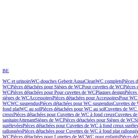
BE
WC et urinoirs
WC-douches Geberit AquaClean
WC complets
Pièces 
WC
Pièces détachées pour Sièges de WC
Pour cuvettes de WC
Pièces 
WC
Pièces détachées pour Pour cuvettes de WC
Plaques design
Pièces
sièges de WC
Accessoires
Pièces détachées pour Accessoires
Pour WC 
WC
WC suspendus
Pièces détachées pour WC suspendus
Cuvettes de
fond plat
WC au sol
Pièces détachées pour WC au sol
Cuvettes de WC à
creux
Pièces détachées pour Cuvettes de WC à fond creux
Cuvettes de
sanitaire
Attenant
Sièges de WC
Pièces détachées pour Sièges de WC
S
surélevées
Pièces détachées pour Cuvettes de WC à fond creux suréle
rallongées
Pièces détachées pour Cuvettes de WC à fond plat rallongé
WC
Pièces détachées pour Lunettes de WC
WC pour enfants
Pièces dé