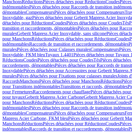
Manchons
Réductions
Pièces détachées pour Réductions
Coudes
Pièces
indémontables
Pièces détachées pour Raccords de transition indémont
démontables
Compensateurs
Pièces détachées pour Compensateurs
Tra
Inoxydable, gaz
Pièces détachées pour Geberit Mapress Acier Inoxyda
détachées pour Réductions
Coudes
Pièces détachées pour Coudes
Tés
P
transition et raccordements, démontables
Pièces détachées pour Raccor
murales
Geberit Mapress Acier Inoxydable, sans silicone
Pièces détach
pour Manchons
Réductions
Pièces détachées pour Réductions
Coudes
P
indémontables
Raccords de transition et raccordements, démontables
P
murales
Pièces détachées pour Culasses murales
Compensateurs
Pièces
Inoxydable, FKM bleu
Tuyaux 1.4401
Pièces détachées pour Tuyaux 
Réductions
Coudes
Pièces détachées pour Coudes
Tés
Pièces détachées
raccordements, démontables
Pièces détachées pour Raccords de transi
Inoxydable
Pièces détachées pour Accessoires pour Geberit Mapress 
murales
Pièces détachées pour Fixations pour culasses murales
Joints d
Raccords
Manchons
Pièces détachées pour Manchons
Réductions
Pièce
pour Transitions indémontables
Transitions et raccords, démontables
Pi
pour Fermetures
Raccordements pour chauffage
Pièces détachées pou
pour tuyaux
Geberit Mapress Acier Carbone
Geberit Mapress Acier C
pour Manchons
Réductions
Pièces détachées pour Réductions
Coudes
P
indémontables
Pièces détachées pour Raccords de transition indémont
démontables
Compensateurs
Pièces détachées pour Compensateurs
Fer
Mapress Acier Carbone, FKM bleu
Pièces détachées pour Geberit M
Manchons
Réductions
Pièces détachées pour Réductions
Coudes
Pièces
indémontables
Raccords de transition et raccordements, démontables
P