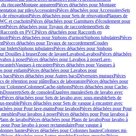
 du rinçage
Montage apparent
Pièces détachées pour Montage
entation par piles
Accessoires
Pièces détachées pour Accessoires
Sets
s de rénovation
Pièces détachées pour Sets de rénovation
Plaques de
 WC et crachoirs
Pièces détachées pour Garnitures d'écoulement pour
ent
Pièces détachées pour Tuyaux de raccordement
Sets de
e
Raccords en PVC
Pièces détachées pour Raccords en
inoir
Pièces détachées pour Siphons d'urinoir
Siphons tubulaires
Pièces
nt
Pièces détachées pour Tuyaux de raccordement
Coudes
our bidets
Siphons tubulaires
Pièces détachées pour Siphons
ur Douilles à braser
Zone de lavage
Lavabos
Lavabos
Pièces détachées
vabos à poser
Pièces détachées pour Lavabos à poser
Lave-
ncastrés
Vasques à encastrer
Pièces détachées pour Vasques à
s pour enfants
Pièces détachées pour Lavabos pour
s bacs
Pièces détachées pour Autres bacs
Déversoirs muraux
Pièces
cs de rétention pour plâtre
Bacs de laboratoire
Pièces détachées pour
pour Colonnes
Colonnes
Cache-siphons
Pièces détachées pour Cache-
ts
Dosserets
Sets de consoles
Etagères murales
Sets de lavabo avec
e
Pièces détachées pour Sets de lavabo avec sous-meuble
Sets de
ous-meuble
Pièces détachées pour Sets de vasque à encastrer avec
tachées pour Pour lave-mains
Pour lavabos
Pièces détachées pour Pour
r meubles
Pour lavabos à poser
Pièces détachées pour Pour lavabos à
Plans de lavabo
Pièces détachées pour Plans de lavabo
Pour lavabo à
 pour Pour lavabo à poser rectangulaire
Pour vasque à
lonnes hautes
Pièces détachées pour Colonnes hautes
Colonnes mi-
s
Pièces détachées pour Autres meubles
Etagères murales
Pièces