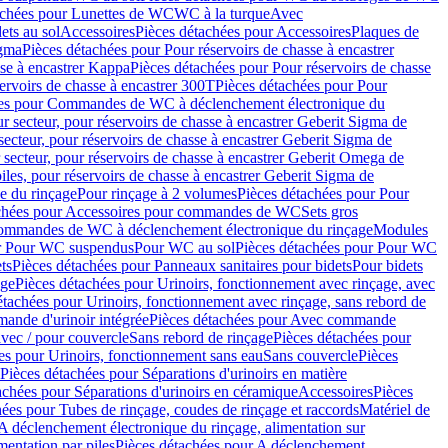
achées pour Lunettes de WC
WC à la turque
Avec
ets au sol
Accessoires
Pièces détachées pour Accessoires
Plaques de
igma
Pièces détachées pour Pour réservoirs de chasse à encastrer
sse à encastrer Kappa
Pièces détachées pour Pour réservoirs de chasse
ervoirs de chasse à encastrer 300T
Pièces détachées pour Pour
ées pour Commandes de WC à déclenchement électronique du
r secteur, pour réservoirs de chasse à encastrer Geberit Sigma de
secteur, pour réservoirs de chasse à encastrer Geberit Sigma de
 secteur, pour réservoirs de chasse à encastrer Geberit Omega de
iles, pour réservoirs de chasse à encastrer Geberit Sigma de
 du rinçage
Pour rinçage à 2 volumes
Pièces détachées pour Pour
achées pour Accessoires pour commandes de WC
Sets gros
commandes de WC à déclenchement électronique du rinçage
Modules
ur Pour WC suspendus
Pour WC au sol
Pièces détachées pour Pour WC
ts
Pièces détachées pour Panneaux sanitaires pour bidets
Pour bidets
age
Pièces détachées pour Urinoirs, fonctionnement avec rinçage, avec
étachées pour Urinoirs, fonctionnement avec rinçage, sans rebord de
nde d'urinoir intégrée
Pièces détachées pour Avec commande
avec / pour couvercle
Sans rebord de rinçage
Pièces détachées pour
es pour Urinoirs, fonctionnement sans eau
Sans couvercle
Pièces
Pièces détachées pour Séparations d'urinoirs en matière
achées pour Séparations d'urinoirs en céramique
Accessoires
Pièces
hées pour Tubes de rinçage, coudes de rinçage et raccords
Matériel de
A déclenchement électronique du rinçage, alimentation sur
mentation par piles
Pièces détachées pour A déclenchement