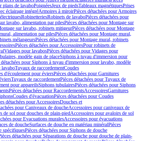
r plans de lavabo
Poignées
Jeux de pieds
Tableaux magnétiques
Prises
ec éclairage intégré
Armoires à miroir
Pièces détachées pour Armoires
 électriques
Robinetteries
Robinets de lavabo
Pièces détachées pour
ur lavabo, alimentation par piles
Pièces détachées pour Montage sur
ontage sur lavabo, robinets mitigeur
Pièces détachées pour Montage
ural, alimentation par piles
Pièces détachées pour Montage mural,
binets mélangeurs
Pièces détachées pour Montage mural, robinets
essoires
Pièces détachées pour Accessoires
Pour robinets de
ral
Vidages pour lavabos
Pièces détachées pour Vidages pour
bulaires, modèle gain de place
Siphons à tuyau d'immersion pour
 détachées pour Siphons à tuyau d'immersion pour lavabo, modèle
 lavabo
Tuyaux de raccordement
Coudes
es d'écoulement pour éviers
Pièces détachées pour Garnitures
éviers
Tuyaux de raccordement
Pièces détachées pour Tuyaux de
ment pour appareils
Siphons tubulaires
Pièces détachées pour Siphons
ents
Pièces détachées pour Raccordements
Accessoires
Garnitures
Siphons
Coudes d'évacuation
Pièces détachées pour Coudes
ces détachées pour Accessoires
Douches et
tachées pour Caniveaux de douche
Accessoires pour caniveaux de
s de sol pour douches de plain-pied
Accessoires pour avaloirs de sol
achées pour Evacuations murales
Accessoires pour évacuations
faces de douche
Surfaces de douche en matériau minéral
Pièces
 spécifiques
Pièces détachées pour Siphons de douche
Pièces détachées pour Séparations de douche pour douche de plain-