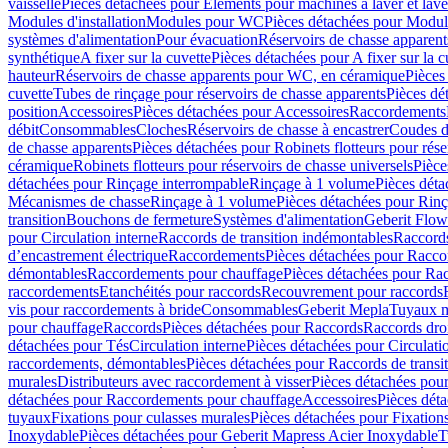
vaisselle
Pièces détachées pour Eléments pour machines à laver et lave
Modules d'installation
Modules pour WC
Pièces détachées pour Modu
systèmes d'alimentation
Pour évacuation
Réservoirs de chasse apparent
synthétique
A fixer sur la cuvette
Pièces détachées pour A fixer sur la c
hauteur
Réservoirs de chasse apparents pour WC, en céramique
Pièces
cuvette
Tubes de rinçage pour réservoirs de chasse apparents
Pièces dé
position
Accessoires
Pièces détachées pour Accessoires
Raccordements
débit
Consommables
Cloches
Réservoirs de chasse à encastrer
Coudes d
de chasse apparents
Pièces détachées pour Robinets flotteurs pour rése
céramique
Robinets flotteurs pour réservoirs de chasse universels
Pièce
détachées pour Rinçage interrompable
Rinçage à 1 volume
Pièces dét
Mécanismes de chasse
Rinçage à 1 volume
Pièces détachées pour Rin
transition
Bouchons de fermeture
Systèmes d'alimentation
Geberit Flow
pour Circulation interne
Raccords de transition indémontables
Raccords
d’encastrement électrique
Raccordements
Pièces détachées pour Racc
démontables
Raccordements pour chauffage
Pièces détachées pour Ra
raccordements
Etanchéités pour raccords
Recouvrement pour raccords
vis pour raccordements à bride
Consommables
Geberit Mepla
Tuyaux m
pour chauffage
Raccords
Pièces détachées pour Raccords
Raccords droi
détachées pour Tés
Circulation interne
Pièces détachées pour Circulati
raccordements, démontables
Pièces détachées pour Raccords de transi
murales
Distributeurs avec raccordement à visser
Pièces détachées pour
détachées pour Raccordements pour chauffage
Accessoires
Pièces dét
tuyaux
Fixations pour culasses murales
Pièces détachées pour Fixation
Inoxydable
Pièces détachées pour Geberit Mapress Acier Inoxydable
T