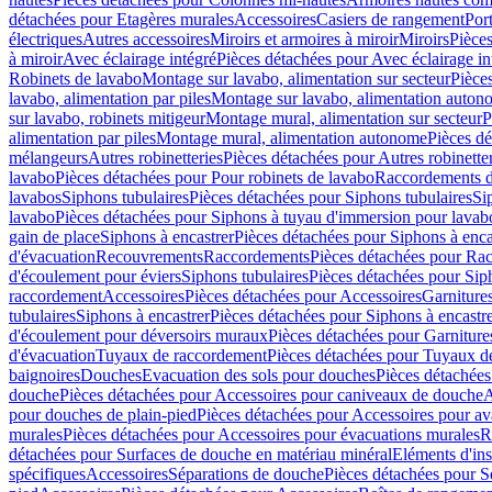
détachées pour Etagères murales
Accessoires
Casiers de rangement
Port
électriques
Autres accessoires
Miroirs et armoires à miroir
Miroirs
Pièces
à miroir
Avec éclairage intégré
Pièces détachées pour Avec éclairage in
Robinets de lavabo
Montage sur lavabo, alimentation sur secteur
Pièce
lavabo, alimentation par piles
Montage sur lavabo, alimentation auton
sur lavabo, robinets mitigeur
Montage mural, alimentation sur secteur
P
alimentation par piles
Montage mural, alimentation autonome
Pièces d
mélangeurs
Autres robinetteries
Pièces détachées pour Autres robinette
lavabo
Pièces détachées pour Pour robinets de lavabo
Raccordements d’a
lavabos
Siphons tubulaires
Pièces détachées pour Siphons tubulaires
Si
lavabo
Pièces détachées pour Siphons à tuyau d'immersion pour lavab
gain de place
Siphons à encastrer
Pièces détachées pour Siphons à enca
d'évacuation
Recouvrements
Raccordements
Pièces détachées pour Ra
d'écoulement pour éviers
Siphons tubulaires
Pièces détachées pour Sip
raccordement
Accessoires
Pièces détachées pour Accessoires
Garniture
tubulaires
Siphons à encastrer
Pièces détachées pour Siphons à encastr
d'écoulement pour déversoirs muraux
Pièces détachées pour Garnitur
d'évacuation
Tuyaux de raccordement
Pièces détachées pour Tuyaux d
baignoires
Douches
Evacuation des sols pour douches
Pièces détachées
douche
Pièces détachées pour Accessoires pour caniveaux de douche
A
pour douches de plain-pied
Pièces détachées pour Accessoires pour ava
murales
Pièces détachées pour Accessoires pour évacuations murales
R
détachées pour Surfaces de douche en matériau minéral
Eléments d'ins
spécifiques
Accessoires
Séparations de douche
Pièces détachées pour S