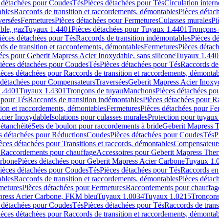
 détachées pour Coudes
Tés
Pièces détachées pour Tés
Circulation intern
ables
Raccords de transition et raccordements, démontables
Pièces détac
versées
Fermetures
Pièces détachées pour Fermetures
Culasses murales
Pi
ble, gaz
Tuyaux 1.4401
Pièces détachées pour Tuyaux 1.4401
Tronçons 
ièces détachées pour Tés
Raccords de transition indémontables
Pièces d
ds de transition et raccordements, démontables
Fermetures
Pièces détac
ées pour Geberit Mapress Acier Inoxydable, sans silicone
Tuyaux 1.440
ièces détachées pour Coudes
Tés
Pièces détachées pour Tés
Raccords de 
ièces détachées pour Raccords de transition et raccordements, démontab
 détachées pour Compensateurs
Traversées
Geberit Mapress Acier Inox
1.4401
Tuyaux 1.4301
Tronçons de tuyau
Manchons
Pièces détachées p
 pour Tés
Raccords de transition indémontables
Pièces détachées pour Ra
tion et raccordements, démontables
Fermetures
Pièces détachées pour Fe
Acier Inoxydable
Isolations pour culasses murales
Protection pour tuyaux
'étanchéité
Sets de boulon pour raccordements à bride
Geberit Mapress 
s détachées pour Réductions
Coudes
Pièces détachées pour Coudes
Tés
P
èces détachées pour Transitions et raccords, démontables
Compensateur
r Raccordements pour chauffage
Accessoires pour Geberit Mapress The
arbone
Pièces détachées pour Geberit Mapress Acier Carbone
Tuyaux 1.
ièces détachées pour Coudes
Tés
Pièces détachées pour Tés
Raccords en
ables
Raccords de transition et raccordements, démontables
Pièces détac
metures
Pièces détachées pour Fermetures
Raccordements pour chauffag
apress Acier Carbone, FKM bleu
Tuyaux 1.0034
Tuyaux 1.0215
Tronçons
 détachées pour Coudes
Tés
Pièces détachées pour Tés
Raccords de trans
ièces détachées pour Raccords de transition et raccordements, démontab