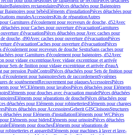
e recoin pour douches
Boîtes de rangement de recoin
Pièces détachées
taire
Baignoires rectangulaires
Pièces détachées pour Baignoires
ur Baignoires pour bébés
Eléments d'installation
Pièces détachées pour
fixations murales
Accessoires
Kits de réparation
Autres
 pour Garnitures d'écoulement pour receveurs de douche, d52
Avec
 détachées pour Caches pour ouverture d'évacuation
Garnitures
ouverture d'évacuation
Pièces détachées pour Avec caches pour
s de douche, d90
Avec caches pour ouverture d'évacuation
Pièces
erture d'évacuation
Caches pour ouverture d'évacuation
Pièces
s d'écoulement pour receveurs de douche Sestra
Sans caches pour
tachées pour Garnitures d'écoulement pour baignoires, d52
Avec
ion pour vidage excentrique
Avec vidage excentrique et arrivée
pour Sets de finition pour vidage excentrique et arrivée d'eau
A
nt par pression PushControl
Pièces détachées pour Sets de finition pour
s d'écoulement pour baignoires
Sets de raccordement
Systèmes
tures de soutènement
Recouvrement par plaques
Accessoires
Pièces
éments pour WC
Eléments pour lavabos
Pièces détachées pour Eléments
noirs
Eléments pour douches avec évacuation murale
Pièces détachées
ignoires
Eléments pour séparations de douche
Pièces détachées pour
ces détachées pour Eléments pour robinetteries
Eléments pour charges
res
Pièces détachées pour Accessoires
Geberit GIS
Cloisons
Structures
s détachées pour Eléments d'installation
Eléments pour WC
Pièces
 pour Eléments pour bidets
Eléments pour urinoirs
Pièces détachées
urale
Éléments pour douches
Éléments pour séparations de
r robinetteries et appareils
Eléments pour machines à laver et lave-