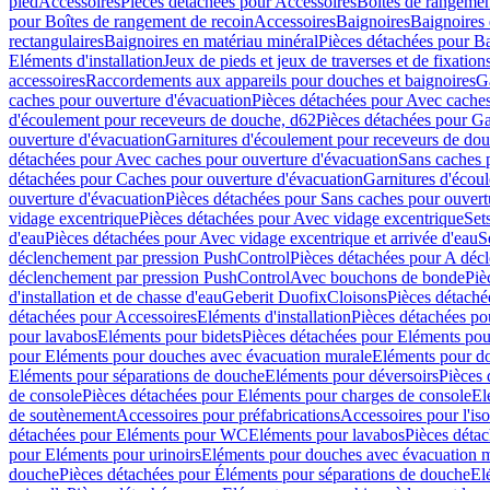
pied
Accessoires
Pièces détachées pour Accessoires
Boîtes de rangemen
pour Boîtes de rangement de recoin
Accessoires
Baignoires
Baignoires 
rectangulaires
Baignoires en matériau minéral
Pièces détachées pour Ba
Eléments d'installation
Jeux de pieds et jeux de traverses et de fixatio
accessoires
Raccordements aux appareils pour douches et baignoires
G
caches pour ouverture d'évacuation
Pièces détachées pour Avec caches
d'écoulement pour receveurs de douche, d62
Pièces détachées pour Ga
ouverture d'évacuation
Garnitures d'écoulement pour receveurs de do
détachées pour Avec caches pour ouverture d'évacuation
Sans caches 
détachées pour Caches pour ouverture d'évacuation
Garnitures d'écou
ouverture d'évacuation
Pièces détachées pour Sans caches pour ouvert
vidage excentrique
Pièces détachées pour Avec vidage excentrique
Set
d'eau
Pièces détachées pour Avec vidage excentrique et arrivée d'eau
S
déclenchement par pression PushControl
Pièces détachées pour A déc
déclenchement par pression PushControl
Avec bouchons de bonde
Piè
d'installation et de chasse d'eau
Geberit Duofix
Cloisons
Pièces détaché
détachées pour Accessoires
Eléments d'installation
Pièces détachées pou
pour lavabos
Eléments pour bidets
Pièces détachées pour Eléments pou
pour Eléments pour douches avec évacuation murale
Eléments pour do
Eléments pour séparations de douche
Eléments pour déversoirs
Pièces 
de console
Pièces détachées pour Eléments pour charges de console
El
de soutènement
Accessoires pour préfabrications
Accessoires pour l'is
détachées pour Eléments pour WC
Eléments pour lavabos
Pièces déta
pour Eléments pour urinoirs
Eléments pour douches avec évacuation 
douche
Pièces détachées pour Éléments pour séparations de douche
El