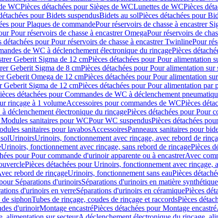
 de WC
Pièces détachées pour Sièges de WC
Lunettes de WC
Pièces dét
détachées pour Bidets suspendus
Bidets au sol
Pièces détachées pour Bid
hées pour Plaques de commande
Pour réservoirs de chasse à encastrer S
our Pour réservoirs de chasse à encastrer Omega
Pour réservoirs de cha
s détachées pour Pour réservoirs de chasse à encastrer Twinline
Pour rés
andes de WC à déclenchement électronique du rinçage
Pièces détach
astrer Geberit Sigma de 12 cm
Pièces détachées pour Pour alimentation su
strer Geberit Sigma de 8 cm
Pièces détachées pour Pour alimentation sur 
trer Geberit Omega de 12 cm
Pièces détachées pour Pour alimentation sur
rer Geberit Sigma de 12 cm
Pièces détachées pour Pour alimentation par p
ièces détachées pour Commandes de WC à déclenchement pneumatique
ur rinçage à 1 volume
Accessoires pour commandes de WC
Pièces dét
 déclenchement électronique du rinçage
Pièces détachées pour Pour 
r Modules sanitaires pour WC
Pour WC suspendus
Pièces détachées po
dules sanitaires pour lavabos
Accessoires
Panneaux sanitaires pour bide
sol
Urinoirs
Urinoirs, fonctionnement avec rinçage, avec rebord de rinç
e
Urinoirs, fonctionnement avec rinçage, sans rebord de rinçage
Pièces d
chées pour Pour commande d'urinoir apparente ou à encastrer
Avec comma
ouvercle
Pièces détachées pour Urinoirs, fonctionnement avec rinçage, 
Avec rebord de rinçage
Urinoirs, fonctionnement sans eau
Pièces détaché
pour Séparations d'urinoirs
Séparations d'urinoirs en matière synthétique
tions d'urinoirs en verre
Séparations d'urinoirs en céramique
Pièces dét
s de siphon
Tubes de rinçage, coudes de rinçage et raccords
Pièces détac
es d'urinoir
Montage encastré
Pièces détachées pour Montage encastré
, alimentation sur secteur
A déclenchement électronique du rinçage, ali