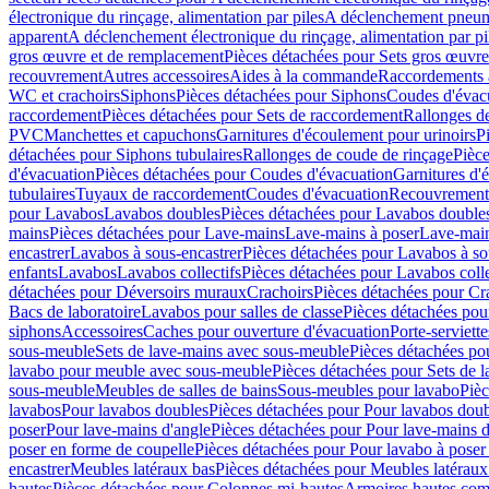
électronique du rinçage, alimentation par piles
A déclenchement pneum
apparent
A déclenchement électronique du rinçage, alimentation par pi
gros œuvre et de remplacement
Pièces détachées pour Sets gros œuvr
recouvrement
Autres accessoires
Aides à la commande
Raccordements a
WC et crachoirs
Siphons
Pièces détachées pour Siphons
Coudes d'évac
raccordement
Pièces détachées pour Sets de raccordement
Rallonges d
PVC
Manchettes et capuchons
Garnitures d'écoulement pour urinoirs
P
détachées pour Siphons tubulaires
Rallonges de coude de rinçage
Pièce
d'évacuation
Pièces détachées pour Coudes d'évacuation
Garnitures d'
tubulaires
Tuyaux de raccordement
Coudes d'évacuation
Recouvrement
pour Lavabos
Lavabos doubles
Pièces détachées pour Lavabos double
mains
Pièces détachées pour Lave-mains
Lave-mains à poser
Lave-main
encastrer
Lavabos à sous-encastrer
Pièces détachées pour Lavabos à so
enfants
Lavabos
Lavabos collectifs
Pièces détachées pour Lavabos colle
détachées pour Déversoirs muraux
Crachoirs
Pièces détachées pour Cr
Bacs de laboratoire
Lavabos pour salles de classe
Pièces détachées pou
siphons
Accessoires
Caches pour ouverture d'évacuation
Porte-serviette
sous-meuble
Sets de lave-mains avec sous-meuble
Pièces détachées po
lavabo pour meuble avec sous-meuble
Pièces détachées pour Sets de
sous-meuble
Meubles de salles de bains
Sous-meubles pour lavabo
Pièc
lavabos
Pour lavabos doubles
Pièces détachées pour Pour lavabos dou
poser
Pour lave-mains d'angle
Pièces détachées pour Pour lave-mains d
poser en forme de coupelle
Pièces détachées pour Pour lavabo à poser
encastrer
Meubles latéraux bas
Pièces détachées pour Meubles latéraux
hautes
Pièces détachées pour Colonnes mi-hautes
Armoires hautes com