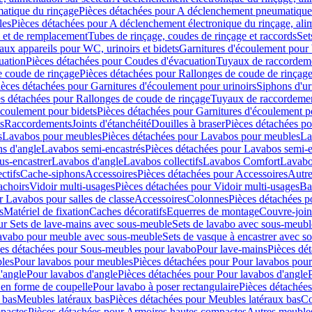
atique du rinçage
Pièces détachées pour A déclenchement pneumatique
les
Pièces détachées pour A déclenchement électronique du rinçage, alim
e et de remplacement
Tubes de rinçage, coudes de rinçage et raccords
Set
ux appareils pour WC, urinoirs et bidets
Garnitures d'écoulement pour
uation
Pièces détachées pour Coudes d'évacuation
Tuyaux de raccordem
e coude de rinçage
Pièces détachées pour Rallonges de coude de rinçag
ièces détachées pour Garnitures d'écoulement pour urinoirs
Siphons d'ur
s détachées pour Rallonges de coude de rinçage
Tuyaux de raccordeme
écoulement pour bidets
Pièces détachées pour Garnitures d'écoulement p
s
Raccordements
Joints d'étanchéité
Douilles à braser
Pièces détachées po
s
Lavabos pour meubles
Pièces détachées pour Lavabos pour meubles
La
s d'angle
Lavabos semi-encastrés
Pièces détachées pour Lavabos semi-e
us-encastrer
Lavabos d'angle
Lavabos collectifs
Lavabos Comfort
Lavabo
ctifs
Cache-siphons
Accessoires
Pièces détachées pour Accessoires
Autre
achoirs
Vidoir multi-usages
Pièces détachées pour Vidoir multi-usages
Ba
r Lavabos pour salles de classe
Accessoires
Colonnes
Pièces détachées 
s
Matériel de fixation
Caches décoratifs
Equerres de montage
Couvre-join
ur Sets de lave-mains avec sous-meuble
Sets de lavabo avec sous-meubl
 lavabo pour meuble avec sous-meuble
Sets de vasque à encastrer avec s
es détachées pour Sous-meubles pour lavabo
Pour lave-mains
Pièces dé
bles
Pour lavabos pour meubles
Pièces détachées pour Pour lavabos pou
'angle
Pour lavabos d'angle
Pièces détachées pour Pour lavabos d'angle
 en forme de coupelle
Pour lavabo à poser rectangulaire
Pièces détachées
 bas
Meubles latéraux bas
Pièces détachées pour Meubles latéraux bas
Co
pactes
Pièces détachées pour Armoires hautes compactes
Autres meuble