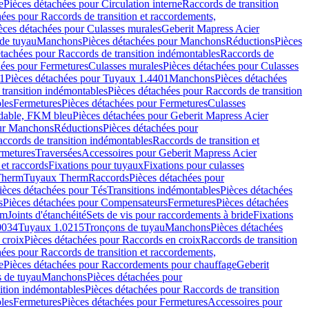
e
Pièces détachées pour Circulation interne
Raccords de transition
hées pour Raccords de transition et raccordements,
èces détachées pour Culasses murales
Geberit Mapress Acier
de tuyau
Manchons
Pièces détachées pour Manchons
Réductions
Pièces
étachées pour Raccords de transition indémontables
Raccords de
hées pour Fermetures
Culasses murales
Pièces détachées pour Culasses
1
Pièces détachées pour Tuyaux 1.4401
Manchons
Pièces détachées
transition indémontables
Pièces détachées pour Raccords de transition
les
Fermetures
Pièces détachées pour Fermetures
Culasses
ydable, FKM bleu
Pièces détachées pour Geberit Mapress Acier
our Manchons
Réductions
Pièces détachées pour
ccords de transition indémontables
Raccords de transition et
rmetures
Traversées
Accessoires pour Geberit Mapress Acier
 et raccords
Fixations pour tuyaux
Fixations pour culasses
Therm
Tuyaux Therm
Raccords
Pièces détachées pour
ièces détachées pour Tés
Transitions indémontables
Pièces détachées
s
Pièces détachées pour Compensateurs
Fermetures
Pièces détachées
rm
Joints d'étanchéité
Sets de vis pour raccordements à bride
Fixations
0034
Tuyaux 1.0215
Tronçons de tuyau
Manchons
Pièces détachées
 croix
Pièces détachées pour Raccords en croix
Raccords de transition
hées pour Raccords de transition et raccordements,
e
Pièces détachées pour Raccordements pour chauffage
Geberit
 de tuyau
Manchons
Pièces détachées pour
ition indémontables
Pièces détachées pour Raccords de transition
les
Fermetures
Pièces détachées pour Fermetures
Accessoires pour