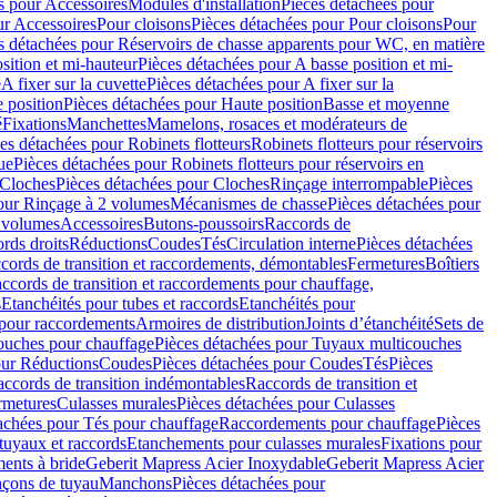
s pour Accessoires
Modules d'installation
Pièces détachées pour
ur Accessoires
Pour cloisons
Pièces détachées pour Pour cloisons
Pour
s détachées pour Réservoirs de chasse apparents pour WC, en matière
sition et mi-hauteur
Pièces détachées pour A basse position et mi-
e
A fixer sur la cuvette
Pièces détachées pour A fixer sur la
 position
Pièces détachées pour Haute position
Basse et moyenne
é
Fixations
Manchettes
Mamelons, rosaces et modérateurs de
es détachées pour Robinets flotteurs
Robinets flotteurs pour réservoirs
ue
Pièces détachées pour Robinets flotteurs pour réservoirs en
Cloches
Pièces détachées pour Cloches
Rinçage interrompable
Pièces
our Rinçage à 2 volumes
Mécanismes de chasse
Pièces détachées pour
2 volumes
Accessoires
Butons-poussoirs
Raccords de
rds droits
Réductions
Coudes
Tés
Circulation interne
Pièces détachées
cords de transition et raccordements, démontables
Fermetures
Boîtiers
ccords de transition et raccordements pour chauffage,
s
Etanchéités pour tubes et raccords
Etanchéités pour
 pour raccordements
Armoires de distribution
Joints d’étanchéité
Sets de
ouches pour chauffage
Pièces détachées pour Tuyaux multicouches
our Réductions
Coudes
Pièces détachées pour Coudes
Tés
Pièces
ccords de transition indémontables
Raccords de transition et
rmetures
Culasses murales
Pièces détachées pour Culasses
achées pour Tés pour chauffage
Raccordements pour chauffage
Pièces
tuyaux et raccords
Etanchements pour culasses murales
Fixations pour
ents à bride
Geberit Mapress Acier Inoxydable
Geberit Mapress Acier
çons de tuyau
Manchons
Pièces détachées pour