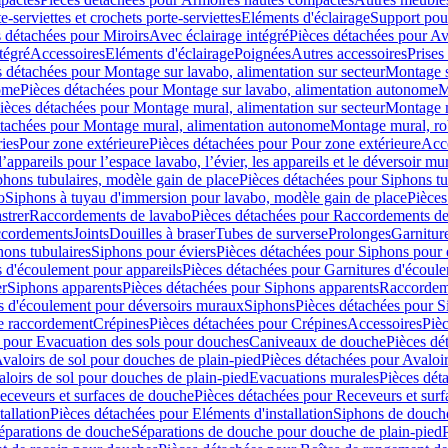
e-serviettes et crochets porte-serviettes
Eléments d'éclairage
Support pou
 détachées pour Miroirs
Avec éclairage intégré
Pièces détachées pour Av
tégré
Accessoires
Eléments d'éclairage
Poignées
Autres accessoires
Prises
s détachées pour Montage sur lavabo, alimentation sur secteur
Montage s
ome
Pièces détachées pour Montage sur lavabo, alimentation autonome
M
ièces détachées pour Montage mural, alimentation sur secteur
Montage m
étachées pour Montage mural, alimentation autonome
Montage mural, ro
ries
Pour zone extérieure
Pièces détachées pour Pour zone extérieure
Acc
ppareils pour l’espace lavabo, l’évier, les appareils et le déversoir mu
phons tubulaires, modèle gain de place
Pièces détachées pour Siphons tu
o
Siphons à tuyau d'immersion pour lavabo, modèle gain de place
Pièces
strer
Raccordements de lavabo
Pièces détachées pour Raccordements de
ccordements
Joints
Douilles à braser
Tubes de surverse
Prolonges
Garnitur
hons tubulaires
Siphons pour éviers
Pièces détachées pour Siphons pour 
s d'écoulement pour appareils
Pièces détachées pour Garnitures d'écoule
er
Siphons apparents
Pièces détachées pour Siphons apparents
Raccordem
es d'écoulement pour déversoirs muraux
Siphons
Pièces détachées pour 
e raccordement
Crépines
Pièces détachées pour Crépines
Accessoires
Piè
 pour Evacuation des sols pour douches
Caniveaux de douche
Pièces dé
valoirs de sol pour douches de plain-pied
Pièces détachées pour Avaloir
loirs de sol pour douches de plain-pied
Evacuations murales
Pièces dét
eceveurs et surfaces de douche
Pièces détachées pour Receveurs et sur
tallation
Pièces détachées pour Eléments d'installation
Siphons de douche
éparations de douche
Séparations de douche pour douche de plain-pied