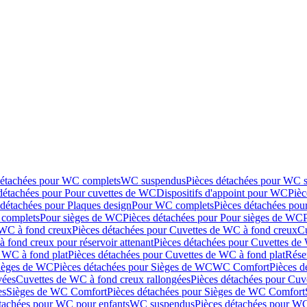
détachées pour WC complets
WC suspendus
Pièces détachées pour WC 
détachées pour Pour cuvettes de WC
Dispositifs d'appoint pour WC
Pièc
 détachées pour Plaques design
Pour WC complets
Pièces détachées po
complets
Pour sièges de WC
Pièces détachées pour Pour sièges de WC
 WC à fond creux
Pièces détachées pour Cuvettes de WC à fond creux
Cu
 fond creux pour réservoir attenant
Pièces détachées pour Cuvettes de 
 WC à fond plat
Pièces détachées pour Cuvettes de WC à fond plat
Rése
ièges de WC
Pièces détachées pour Sièges de WC
WC Comfort
Pièces 
vées
Cuvettes de WC à fond creux rallongées
Pièces détachées pour Cuv
es
Sièges de WC Comfort
Pièces détachées pour Sièges de WC Comfort
tachées pour WC pour enfants
WC suspendus
Pièces détachées pour W