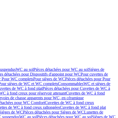
suspendus
WC au sol
Pièces détachées pour WC au sol
Sièges de
es détachées pour Dispositifs d'appoint pour WC
Pour cuvettes de
ur Pour WC complets
Pour sièges de WC
Pièces détachées pour Pour
Pour sièges de WC et WC complets
Consommables
WC et sièges de
vettes de WC à fond plat
Pièces détachées pour Cuvettes de WC à
WC à fond creux pour réservoir attenant
Cuvettes de WC à fond
rvoirs de chasse apparents pour WC, en céramique
détachées pour WC Comfort
Cuvettes de WC à fond creux
ettes de WC à fond creux rallongées
Cuvettes de WC à fond plat
Sièges de WC
Pièces détachées pour Sièges de WC
Lunettes de
C suspendus
WC au sol
Pièces détachées pour WC au sol
Sièges de WC