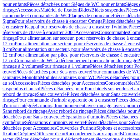
pour enfants
Pièces détachées pour Sièges de WC pour enfants
Sièges
rinçage
Accessoires
Matériel de fixation
Bidets
Bidets suspendus
Pièces 
commande et commandes de WC
Plaques de commande
Pièces détac
Sigma
Pour réservoirs de chasse à encastrer Omega
Pièces détachées p
à encastrer Kappa
Pour réservoirs de chasse à encastrer Twinline
Pièce
réservoirs de chasse à encastrer 300T
Accessoires
Consommables
Comm
rinçage
Pour alimentation sur secteur, pour réservoirs de chasse à enc
12 cm
Pour alimentation sur secteur, pour réservoirs de chasse à enca
8 cm
Pour alimentation sur secteur, pour réservoirs de chasse à encas
12 cm
Pour alimentation par piles, pour réservoirs de chasse à encast
12 cm
Commandes de WC à déclenchement pneumatique du rinçage
P
rinçage à 2 volumes
Pour rinçage à 1 volume
Pièces détachées pour Po
œuvre
Pièces détachées pour Sets gros œuvre
Pour commandes de WC à
sanitaires Monolith
Modules sanitaires pour WC
Pièces détachées pou
au sol
Accessoires
Pièces détachées pour Accessoires
Consommables
Mo
suspendus et au sol
Pièces détachées pour Pour bidets suspendus et au 
rebord de rinçage
Sans couvercle
Pièces détachées pour Sans couvercl
rinçage
Pour commande d'urinoir apparente ou à encastrer
Pièces déta
d'urinoir intégrée
Urinoirs, fonctionnement avec rinçage, avec / pour c
Sans rebord de rinçage
Avec rebord de rinçage
Pièces détachées pour 
détachées pour Sans couvercle
Séparations d'urinoirs
Pièces détachées 
synthétique
Séparations d'urinoirs en verre
Pièces détachées pour Sépara
détachées pour Accessoires
Couvercles d'urinoir
Siphons et accessoire
fixation
Crépines
Diffuseur d'eau
Raccordements aux appareils
Command
secteur
Pièces détachées pour A déclenchement électronique du rinçage