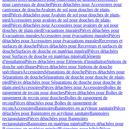
pour caniveaux de douche
Pièces détachées pour Accessoires pour
caniveaux de douche
Avaloirs de sol pour douches de plain-
pied
Pièces détachées pour Avaloirs de sol pour douches de plain-
pied
Accessoires pour avaloirs de sol pour douches de plain-
pied
Pièces détachées pour Accessoires pour avaloirs de sol pour
douches de plain-pied
Evacuations murales
Pièces détachées pour
Evacuations murales
Accessoires pour évacuations murales
Pièces
détachées pour Accessoires pour évacuations murales
Receveurs et
surfaces de douche
Pièces détachées pour Receveurs et surfaces de
douche
Surfaces de douche en matériau minéral
Pièces détachées
pour Surfaces de douche en matériau minéral
Eléments
d'installation
Pièces détachées pour Eléments d'installation
Siphons de
douche spécifiques
Pièces détachées pour Siphons de douche
spécifiques
Accessoires
Séparations de douche
Pièces détachées pour
Séparations de douche
Séparations de douche pour douche de plain-
pied
Pièces détachées pour Séparations de douche pour douche de
plain-pied
Accessoires
Pièces détachées pour Accessoires
Boîtes de
rangement de recoin pour douches
Pièces détachées pour Boîtes de
rangement de recoin pour douches
Boîtes de rangement de
recoin
Pièces détachées pour Boîtes de rangement de
recoin
Accessoires
Baignoires
Baignoires en acrylique sanitaire
Pièces
détachées pour Baignoires en acrylique sanitaire
Baignoires
rectangulaires
Pièces détachées pour Baignoires
rectangulaires
Baignoires en matériau minéral
Pièces détachées pour
Baignoires en matériau minéral
Baignoires pour bébés
Pièces