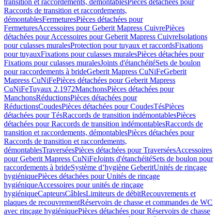
transition et raccordements, démontables
Pièces détachées pour
Raccords de transition et raccordements,
démontables
Fermetures
Pièces détachées pour
Fermetures
Accessoires pour Geberit Mapress Cuivre
Pièces
détachées pour Accessoires pour Geberit Mapress Cuivre
Isolations
pour culasses murales
Protection pour tuyaux et raccords
Fixations
pour tuyaux
Fixations pour culasses murales
Pièces détachées pour
Fixations pour culasses murales
Joints d'étanchéité
Sets de boulon
pour raccordements à bride
Geberit Mapress CuNiFe
Geberit
Mapress CuNiFe
Pièces détachées pour Geberit Mapress
CuNiFe
Tuyaux 2.1972
Manchons
Pièces détachées pour
Manchons
Réductions
Pièces détachées pour
Réductions
Coudes
Pièces détachées pour Coudes
Tés
Pièces
détachées pour Tés
Raccords de transition indémontables
Pièces
détachées pour Raccords de transition indémontables
Raccords de
transition et raccordements, démontables
Pièces détachées pour
Raccords de transition et raccordements,
démontables
Traversées
Pièces détachées pour Traversées
Accessoires
pour Geberit Mapress CuNiFe
Joints d'étanchéité
Sets de boulon pour
raccordements à bride
Système d’hygiène Geberit
Unités de rinçage
hygiénique
Pièces détachées pour Unités de rinçage
hygiénique
Accessoires pour unités de rinçage
hygiénique
Capteurs
Câbles
Limiteurs de débit
Recouvrements et
plaques de recouvrement
Réservoirs de chasse et commandes de WC
avec rinçage hygiénique
Pièces détachées pour Réservoirs de chasse