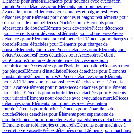
Eléments pour urinoirs
Eléments pour douches avec évacuation
murale
Pièces détachées pour Eléments pour douches avec
évacuation murale
Eléments pour douches et baignoires
Pièces
détachées pour Eléments pour douches et baignoires
Eléments pour
séparations de douche
Pièces détachées pour Eléments pour
séparations de douche
Eléments pour déversoirs
Pièces détachées
pour Eléments pour déversoirs
Eléments pour robinetteries
Pièces
détachées pour Eléments pour robinetteries
Eléments pour charges de
console
Pièces détachées pour Eléments pour charges de
console
Eléments pour éviers
Pièces détachées pour Eléments pour
éviers
Accessoires
Pièces détachées pour Accessoires
Geberit
GIS
Cloisons
Structures de soutènement
Accessoires pour
préfabrications
Accessoires pour l'isolation acoustique
Recouvrement
par plaques
Eléments d'installation
Pièces détachées pour Eléments
d'installation
Eléments pour WC
Pièces détachées pour Eléments
pour WC
Eléments pour lavabos
Pièces détachées pour Eléments
pour lavabos
Eléments pour bidets
Pièces détachées pour Eléments
pour bidets
Eléments pour urinoirs
Pièces détachées pour Eléments
pour urinoirs
Eléments pour douches avec évacuation murale
Pièces
détachées pour Eléments pour douches avec évacuation
murale
Éléments pour douches
Éléments pour séparations de
douche
Pièces détachées pour Éléments pour séparations de
douche
Eléments pour robinetteries et appareils
Pièces détachées pour
Eléments pour robinetteries et appareils
Eléments pour machines à
laver et lave-vaisselle
Pièces détachées pour Eléments pour machines