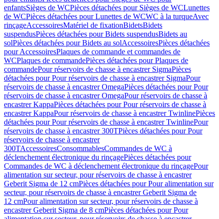
enfants
Sièges de WC
Pièces détachées pour Sièges de WC
Lunettes
de WC
Pièces détachées pour Lunettes de WC
WC à la turque
Avec
rinçage
Accessoires
Matériel de fixation
Bidets
Bidets
suspendus
Pièces détachées pour Bidets suspendus
Bidets au
sol
Pièces détachées pour Bidets au sol
Accessoires
Pièces détachées
pour Accessoires
Plaques de commande et commandes de
WC
Plaques de commande
Pièces détachées pour Plaques de
commande
Pour réservoirs de chasse à encastrer Sigma
Pièces
détachées pour Pour réservoirs de chasse à encastrer Sigma
Pour
réservoirs de chasse à encastrer Omega
Pièces détachées pour Pour
réservoirs de chasse à encastrer Omega
Pour réservoirs de chasse à
encastrer Kappa
Pièces détachées pour Pour réservoirs de chasse à
encastrer Kappa
Pour réservoirs de chasse à encastrer Twinline
Pièces
détachées pour Pour réservoirs de chasse à encastrer Twinline
Pour
réservoirs de chasse à encastrer 300T
Pièces détachées pour Pour
réservoirs de chasse à encastrer
300T
Accessoires
Consommables
Commandes de WC à
déclenchement électronique du rinçage
Pièces détachées pour
Commandes de WC à déclenchement électronique du rinçage
Pour
alimentation sur secteur, pour réservoirs de chasse à encastrer
Geberit Sigma de 12 cm
Pièces détachées pour Pour alimentation sur
secteur, pour réservoirs de chasse à encastrer Geberit Sigma de
12 cm
Pour alimentation sur secteur, pour réservoirs de chasse à
encastrer Geberit Sigma de 8 cm
Pièces détachées pour Pour
alimentation sur secteur, pour réservoirs de chasse à encastrer