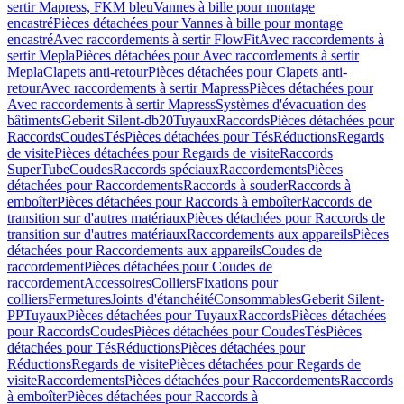
sertir Mapress, FKM bleu
Vannes à bille pour montage
encastré
Pièces détachées pour Vannes à bille pour montage
encastré
Avec raccordements à sertir FlowFit
Avec raccordements à
sertir Mepla
Pièces détachées pour Avec raccordements à sertir
Mepla
Clapets anti-retour
Pièces détachées pour Clapets anti-
retour
Avec raccordements à sertir Mapress
Pièces détachées pour
Avec raccordements à sertir Mapress
Systèmes d'évacuation des
bâtiments
Geberit Silent-db20
Tuyaux
Raccords
Pièces détachées pour
Raccords
Coudes
Tés
Pièces détachées pour Tés
Réductions
Regards
de visite
Pièces détachées pour Regards de visite
Raccords
SuperTube
Coudes
Raccords spéciaux
Raccordements
Pièces
détachées pour Raccordements
Raccords à souder
Raccords à
emboîter
Pièces détachées pour Raccords à emboîter
Raccords de
transition sur d'autres matériaux
Pièces détachées pour Raccords de
transition sur d'autres matériaux
Raccordements aux appareils
Pièces
détachées pour Raccordements aux appareils
Coudes de
raccordement
Pièces détachées pour Coudes de
raccordement
Accessoires
Colliers
Fixations pour
colliers
Fermetures
Joints d'étanchéité
Consommables
Geberit Silent-
PP
Tuyaux
Pièces détachées pour Tuyaux
Raccords
Pièces détachées
pour Raccords
Coudes
Pièces détachées pour Coudes
Tés
Pièces
détachées pour Tés
Réductions
Pièces détachées pour
Réductions
Regards de visite
Pièces détachées pour Regards de
visite
Raccordements
Pièces détachées pour Raccordements
Raccords
à emboîter
Pièces détachées pour Raccords à