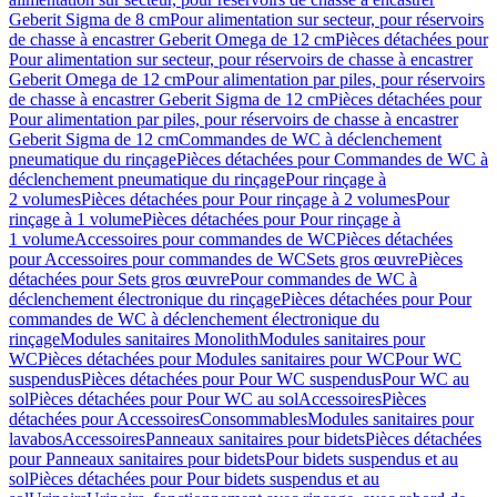
Geberit Sigma de 8 cm
Pour alimentation sur secteur, pour réservoirs
de chasse à encastrer Geberit Omega de 12 cm
Pièces détachées pour
Pour alimentation sur secteur, pour réservoirs de chasse à encastrer
Geberit Omega de 12 cm
Pour alimentation par piles, pour réservoirs
de chasse à encastrer Geberit Sigma de 12 cm
Pièces détachées pour
Pour alimentation par piles, pour réservoirs de chasse à encastrer
Geberit Sigma de 12 cm
Commandes de WC à déclenchement
pneumatique du rinçage
Pièces détachées pour Commandes de WC à
déclenchement pneumatique du rinçage
Pour rinçage à
2 volumes
Pièces détachées pour Pour rinçage à 2 volumes
Pour
rinçage à 1 volume
Pièces détachées pour Pour rinçage à
1 volume
Accessoires pour commandes de WC
Pièces détachées
pour Accessoires pour commandes de WC
Sets gros œuvre
Pièces
détachées pour Sets gros œuvre
Pour commandes de WC à
déclenchement électronique du rinçage
Pièces détachées pour Pour
commandes de WC à déclenchement électronique du
rinçage
Modules sanitaires Monolith
Modules sanitaires pour
WC
Pièces détachées pour Modules sanitaires pour WC
Pour WC
suspendus
Pièces détachées pour Pour WC suspendus
Pour WC au
sol
Pièces détachées pour Pour WC au sol
Accessoires
Pièces
détachées pour Accessoires
Consommables
Modules sanitaires pour
lavabos
Accessoires
Panneaux sanitaires pour bidets
Pièces détachées
pour Panneaux sanitaires pour bidets
Pour bidets suspendus et au
sol
Pièces détachées pour Pour bidets suspendus et au