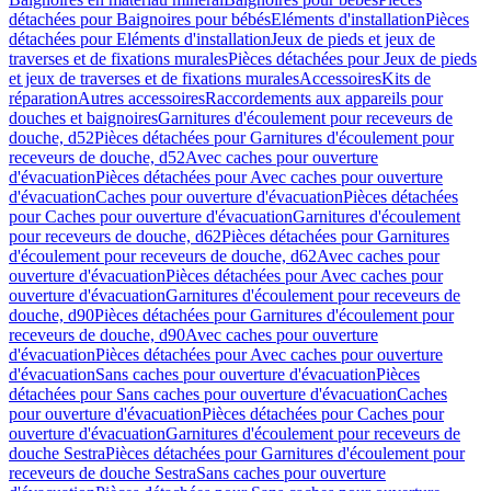
détachées pour Baignoires pour bébés
Eléments d'installation
Pièces
détachées pour Eléments d'installation
Jeux de pieds et jeux de
traverses et de fixations murales
Pièces détachées pour Jeux de pieds
et jeux de traverses et de fixations murales
Accessoires
Kits de
réparation
Autres accessoires
Raccordements aux appareils pour
douches et baignoires
Garnitures d'écoulement pour receveurs de
douche, d52
Pièces détachées pour Garnitures d'écoulement pour
receveurs de douche, d52
Avec caches pour ouverture
d'évacuation
Pièces détachées pour Avec caches pour ouverture
d'évacuation
Caches pour ouverture d'évacuation
Pièces détachées
pour Caches pour ouverture d'évacuation
Garnitures d'écoulement
pour receveurs de douche, d62
Pièces détachées pour Garnitures
d'écoulement pour receveurs de douche, d62
Avec caches pour
ouverture d'évacuation
Pièces détachées pour Avec caches pour
ouverture d'évacuation
Garnitures d'écoulement pour receveurs de
douche, d90
Pièces détachées pour Garnitures d'écoulement pour
receveurs de douche, d90
Avec caches pour ouverture
d'évacuation
Pièces détachées pour Avec caches pour ouverture
d'évacuation
Sans caches pour ouverture d'évacuation
Pièces
détachées pour Sans caches pour ouverture d'évacuation
Caches
pour ouverture d'évacuation
Pièces détachées pour Caches pour
ouverture d'évacuation
Garnitures d'écoulement pour receveurs de
douche Sestra
Pièces détachées pour Garnitures d'écoulement pour
receveurs de douche Sestra
Sans caches pour ouverture