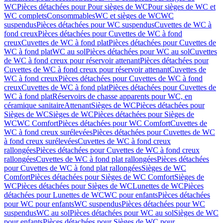
WC
Pièces détachées pour Pour sièges de WC
Pour sièges de WC et
WC complets
Consommables
WC et sièges de WC
WC
suspendus
Pièces détachées pour WC suspendus
Cuvettes de WC à
fond creux
Pièces détachées pour Cuvettes de WC à fond
creux
Cuvettes de WC à fond plat
Pièces détachées pour Cuvettes de
WC à fond plat
WC au sol
Pièces détachées pour WC au sol
Cuvettes
de WC à fond creux pour réservoir attenant
Pièces détachées pour
Cuvettes de WC à fond creux pour réservoir attenant
Cuvettes de
WC à fond creux
Pièces détachées pour Cuvettes de WC à fond
creux
Cuvettes de WC à fond plat
Pièces détachées pour Cuvettes de
WC à fond plat
Réservoirs de chasse apparents pour WC, en
céramique sanitaire
Attenant
Sièges de WC
Pièces détachées pour
Sièges de WC
Sièges de WC
Pièces détachées pour Sièges de
WC
WC Comfort
Pièces détachées pour WC Comfort
Cuvettes de
WC à fond creux surélevées
Pièces détachées pour Cuvettes de WC
à fond creux surélevées
Cuvettes de WC à fond creux
rallongées
Pièces détachées pour Cuvettes de WC à fond creux
rallongées
Cuvettes de WC à fond plat rallongées
Pièces détachées
pour Cuvettes de WC à fond plat rallongées
Sièges de WC
Comfort
Pièces détachées pour Sièges de WC Comfort
Sièges de
WC
Pièces détachées pour Sièges de WC
Lunettes de WC
Pièces
détachées pour Lunettes de WC
WC pour enfants
Pièces détachées
pour WC pour enfants
WC suspendus
Pièces détachées pour WC
suspendus
WC au sol
Pièces détachées pour WC au sol
Sièges de WC
pour enfants
Pièces détachées pour Sièges de WC pour