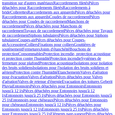
transition sur d'autres matériaux
Raccordements filetés
Pièces
détachées pour Raccordements filetés
Raccordements à
bride
Collerettes
Raccordements aux appareils
Pièces détachées pour
Raccordements aux appareils
Coudes de raccordement
Pièces
détachées pour Coudes de raccordement
Manchons de
raccordement
Pièces détachées pour Manchons de
raccordement
Tuyaux de raccordement
Pièces détachées pour Tuyaux
de raccordement
Siphons tubulaires
Pièces détachées pour Siphons
tubulaires
Coupes-air
Pièces détachées pour Coupes-
air
Accessoires
Colliers
Fixations pour colliers
Gouttières de
soutènement
Fermetures
Joints d'étanchéité
Bouchons de
protection
Consommables
Protection incendie, protection acoustique
et protection contre l'humidité
Protection incendie
Systèmes de
fermeture pour plafond
Protection acoustique
Isolations pour isolation
des bruits solidiens
Isolations pour l'isolation des bruits solidiens et
aériens
Protection contre l'humidité
Etanchements
Valves d'aération
pour évacuation
Valves d'aération
Pièces détachées pour Valves
d'aération
Valves de retenue d'énergie
Evacuation des toitures Geberit
Pluvia
Entonnoirs
Pièces détachées pour Entonnoirs
Entonnoirs
jusqu'à 12 l/s
Pièces détachées pour Entonnoirs jusqu'à 12
l/s
Entonnoirs jusqu'à 25 l/s
Pièces détachées pour Entonnoirs jusqu'à
25 l/s
Entonnoirs pour chéneaux
Pièces détachées pour Entonnoirs
pour chéneaux
Entonnoirs jusqu'à 12 l/s
Pièces détachées pour
Entonnoirs jusqu'à 12 l/s
Entonnoirs jusqu'à 25 l/s
Pièces détachées
pour Entonnoirs jusqu'à 25 l/s
Eléments pare-vapeur
Pièces détachées