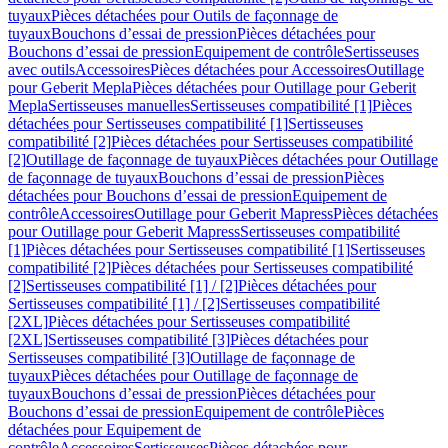
tuyaux
Pièces détachées pour Outils de façonnage de
tuyaux
Bouchons d’essai de pression
Pièces détachées pour
Bouchons d’essai de pression
Equipement de contrôle
Sertisseuses
avec outils
Accessoires
Pièces détachées pour Accessoires
Outillage
pour Geberit Mepla
Pièces détachées pour Outillage pour Geberit
Mepla
Sertisseuses manuelles
Sertisseuses compatibilité [1]
Pièces
détachées pour Sertisseuses compatibilité [1]
Sertisseuses
compatibilité [2]
Pièces détachées pour Sertisseuses compatibilité
[2]
Outillage de façonnage de tuyaux
Pièces détachées pour Outillage
de façonnage de tuyaux
Bouchons d’essai de pression
Pièces
détachées pour Bouchons d’essai de pression
Equipement de
contrôle
Accessoires
Outillage pour Geberit Mapress
Pièces détachées
pour Outillage pour Geberit Mapress
Sertisseuses compatibilité
[1]
Pièces détachées pour Sertisseuses compatibilité [1]
Sertisseuses
compatibilité [2]
Pièces détachées pour Sertisseuses compatibilité
[2]
Sertisseuses compatibilité [1] / [2]
Pièces détachées pour
Sertisseuses compatibilité [1] / [2]
Sertisseuses compatibilité
[2XL]
Pièces détachées pour Sertisseuses compatibilité
[2XL]
Sertisseuses compatibilité [3]
Pièces détachées pour
Sertisseuses compatibilité [3]
Outillage de façonnage de
tuyaux
Pièces détachées pour Outillage de façonnage de
tuyaux
Bouchons d’essai de pression
Pièces détachées pour
Bouchons d’essai de pression
Equipement de contrôle
Pièces
détachées pour Equipement de
contrôle
Accessoires
Sertisseuses
Pièces détachées pour