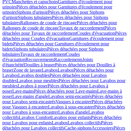
PVC
Manchettes et capuchons
Garnitures d'écoulement pour
urinoirs
Pièces détachées pour Garnitures d'écoulement pour
urinoirs
Siphons d'urinoir
Pièces détachées pour Siphons
d'urinoir
Siphons tubulaires
Pièces détachées pour Siphons
tubulaires
Rallonges de coude de rinçage
Pièces détachées pour
Rallonges de coude de rinçage
Tuyaux de raccordement
Pièces
détachées pour Tuyaux de raccordement
Coudes d'évacuation
Pièces
détachées pour Coudes d'évacuation
Garnitures d'écoulement pour
bidets
Pièces détachées pour Garnitures d'écoulement pour
bidets
Siphons tubulaires
Pièces détachées pour Siphons
tubulaires
Tuyaux de raccordement
Coudes
d'évacuation
Recouvrements
Raccordements
Joints
d'étanchéité
Douilles à braser
Pièces détachées pour Douilles à
braser
Zone de lavage
Lavabos
Lavabos
Pièces détachées pour
Lavabos
Lavabos doubles
Pièces détachées pour Lavabos
doubles
Lavabos pour meubles
Pièces détachées pour Lavabos pour
meubles
Lavabos à poser
Pièces détachées pour Lavabos à
poser
Lave-mains
Pièces détachées pour Lave-mains
Lave-mains à
poser
Lave-mains d'angle
Lavabos semi-encastrés
Pièces détachées
pour Lavabos semi-encastrés
Vasques à encastrer
Pièces détachées
pour Vasques à encastrer
Lavabos à sous-encastrer
Pièces détachées
pour Lavabos à sous-encastrer
Lavabos d'angle
Lavabos
collectifs
Lavabos Comfort
Lavabos pour enfants
Pièces détachées
pour Lavabos pour enfants
Lavabos
Lavabos collectifs
Pièces
détachées pour Lavabos collectifs
Cache-siphons
Accessoires
Pièces