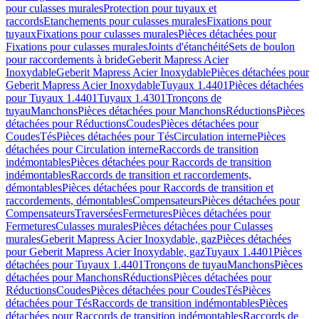
pour culasses murales
Protection pour tuyaux et
raccords
Etanchements pour culasses murales
Fixations pour
tuyaux
Fixations pour culasses murales
Pièces détachées pour
Fixations pour culasses murales
Joints d'étanchéité
Sets de boulon
pour raccordements à bride
Geberit Mapress Acier
Inoxydable
Geberit Mapress Acier Inoxydable
Pièces détachées pour
Geberit Mapress Acier Inoxydable
Tuyaux 1.4401
Pièces détachées
pour Tuyaux 1.4401
Tuyaux 1.4301
Tronçons de
tuyau
Manchons
Pièces détachées pour Manchons
Réductions
Pièces
détachées pour Réductions
Coudes
Pièces détachées pour
Coudes
Tés
Pièces détachées pour Tés
Circulation interne
Pièces
détachées pour Circulation interne
Raccords de transition
indémontables
Pièces détachées pour Raccords de transition
indémontables
Raccords de transition et raccordements,
démontables
Pièces détachées pour Raccords de transition et
raccordements, démontables
Compensateurs
Pièces détachées pour
Compensateurs
Traversées
Fermetures
Pièces détachées pour
Fermetures
Culasses murales
Pièces détachées pour Culasses
murales
Geberit Mapress Acier Inoxydable, gaz
Pièces détachées
pour Geberit Mapress Acier Inoxydable, gaz
Tuyaux 1.4401
Pièces
détachées pour Tuyaux 1.4401
Tronçons de tuyau
Manchons
Pièces
détachées pour Manchons
Réductions
Pièces détachées pour
Réductions
Coudes
Pièces détachées pour Coudes
Tés
Pièces
détachées pour Tés
Raccords de transition indémontables
Pièces
détachées pour Raccords de transition indémontables
Raccords de