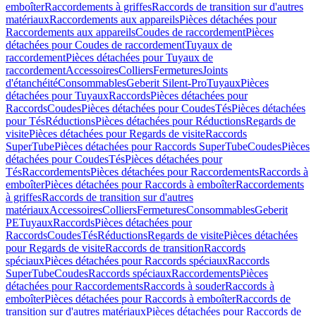
emboîter
Raccordements à griffes
Raccords de transition sur d'autres
matériaux
Raccordements aux appareils
Pièces détachées pour
Raccordements aux appareils
Coudes de raccordement
Pièces
détachées pour Coudes de raccordement
Tuyaux de
raccordement
Pièces détachées pour Tuyaux de
raccordement
Accessoires
Colliers
Fermetures
Joints
d'étanchéité
Consommables
Geberit Silent-Pro
Tuyaux
Pièces
détachées pour Tuyaux
Raccords
Pièces détachées pour
Raccords
Coudes
Pièces détachées pour Coudes
Tés
Pièces détachées
pour Tés
Réductions
Pièces détachées pour Réductions
Regards de
visite
Pièces détachées pour Regards de visite
Raccords
SuperTube
Pièces détachées pour Raccords SuperTube
Coudes
Pièces
détachées pour Coudes
Tés
Pièces détachées pour
Tés
Raccordements
Pièces détachées pour Raccordements
Raccords à
emboîter
Pièces détachées pour Raccords à emboîter
Raccordements
à griffes
Raccords de transition sur d'autres
matériaux
Accessoires
Colliers
Fermetures
Consommables
Geberit
PE
Tuyaux
Raccords
Pièces détachées pour
Raccords
Coudes
Tés
Réductions
Regards de visite
Pièces détachées
pour Regards de visite
Raccords de transition
Raccords
spéciaux
Pièces détachées pour Raccords spéciaux
Raccords
SuperTube
Coudes
Raccords spéciaux
Raccordements
Pièces
détachées pour Raccordements
Raccords à souder
Raccords à
emboîter
Pièces détachées pour Raccords à emboîter
Raccords de
transition sur d'autres matériaux
Pièces détachées pour Raccords de