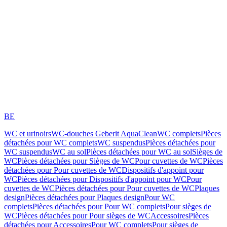
BE
WC et urinoirs
WC-douches Geberit AquaClean
WC complets
Pièces
détachées pour WC complets
WC suspendus
Pièces détachées pour
WC suspendus
WC au sol
Pièces détachées pour WC au sol
Sièges de
WC
Pièces détachées pour Sièges de WC
Pour cuvettes de WC
Pièces
détachées pour Pour cuvettes de WC
Dispositifs d'appoint pour
WC
Pièces détachées pour Dispositifs d'appoint pour WC
Pour
cuvettes de WC
Pièces détachées pour Pour cuvettes de WC
Plaques
design
Pièces détachées pour Plaques design
Pour WC
complets
Pièces détachées pour Pour WC complets
Pour sièges de
WC
Pièces détachées pour Pour sièges de WC
Accessoires
Pièces
détachées pour Accessoires
Pour WC complets
Pour sièges de