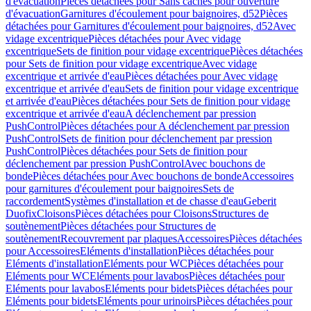
d'évacuation
Pièces détachées pour Sans caches pour ouverture
d'évacuation
Garnitures d'écoulement pour baignoires, d52
Pièces
détachées pour Garnitures d'écoulement pour baignoires, d52
Avec
vidage excentrique
Pièces détachées pour Avec vidage
excentrique
Sets de finition pour vidage excentrique
Pièces détachées
pour Sets de finition pour vidage excentrique
Avec vidage
excentrique et arrivée d'eau
Pièces détachées pour Avec vidage
excentrique et arrivée d'eau
Sets de finition pour vidage excentrique
et arrivée d'eau
Pièces détachées pour Sets de finition pour vidage
excentrique et arrivée d'eau
A déclenchement par pression
PushControl
Pièces détachées pour A déclenchement par pression
PushControl
Sets de finition pour déclenchement par pression
PushControl
Pièces détachées pour Sets de finition pour
déclenchement par pression PushControl
Avec bouchons de
bonde
Pièces détachées pour Avec bouchons de bonde
Accessoires
pour garnitures d'écoulement pour baignoires
Sets de
raccordement
Systèmes d'installation et de chasse d'eau
Geberit
Duofix
Cloisons
Pièces détachées pour Cloisons
Structures de
soutènement
Pièces détachées pour Structures de
soutènement
Recouvrement par plaques
Accessoires
Pièces détachées
pour Accessoires
Eléments d'installation
Pièces détachées pour
Eléments d'installation
Eléments pour WC
Pièces détachées pour
Eléments pour WC
Eléments pour lavabos
Pièces détachées pour
Eléments pour lavabos
Eléments pour bidets
Pièces détachées pour
Eléments pour bidets
Eléments pour urinoirs
Pièces détachées pour