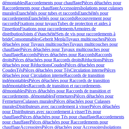
démontables
Raccordements pour chauffage
Pièces détachées pour
Raccordements pour chauffage
Accessoires
Isolations pour culasses
murales
Etanchéités pour tubes et raccords
Etanchéités pour
raccordements
Etanchéités pour raccords
Recouvrement pour
raccords
Fixations pour tuyaux
Tubes de protection et aides à
l'insertion
Fixations pour raccordements
Armoires de
distribution
Joints d’étanchéité
Sets de vis pour raccordements à
bride
Consommables
Geberit Mepla
Tuyaux multicouches
Pièces
détachées pour Tuyaux multicouches
Tuyaux multicouches pour
chauffage
Pièces détachées pour Tuyaux multicouches pour
chauffage
Raccords
Pièces détachées pour Raccords
Raccords
droits
Pièces détachées pour Raccords droits
Réductions
Pièces
détachées pour Réductions
Coudes
Pièces détachées pour
Coudes
Tés
Pièces détachées pour Tés
Circulation interne
Pièces
détachées pour Circulation interne
Raccords de transition
indémontables
Pièces détachées pour Raccords de transition
indémontables
Raccords de transition et raccordements,
démontables
Pièces détachées pour Raccords de transition et
raccordements, démontables
Fermetures
Pièces détachées pour
Fermetures
Culasses murales
Pièces détachées pour Culasses
murales
Distributeurs avec raccordement à visser
Pièces détachées
pour Distributeurs avec raccordement à visser
Tés pour
chauffage
Pièces détachées pour Tés pour chauffage
Raccordements
pour chauffage
Pièces détachées pour Raccordements pour
chauffage
Accessoires
Pièces détachées pour Accessoires
Isolations