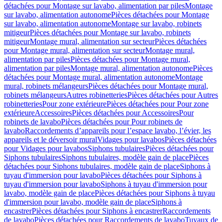
détachées pour Montage sur lavabo, alimentation par piles
Montage
sur lavabo, alimentation autonome
Pièces détachées pour Montage
sur lavabo, alimentation autonome
Montage sur lavabo, robinets
mitigeur
Pièces détachées pour Montage sur lavabo, robinets
mitigeur
Montage mural, alimentation sur secteur
Pièces détachées
pour Montage mural, alimentation sur secteur
Montage mural,
alimentation par piles
Pièces détachées pour Montage mural,
alimentation par piles
Montage mural, alimentation autonome
Pièces
détachées pour Montage mural, alimentation autonome
Montage
mural, robinets mélangeurs
Pièces détachées pour Montage mural,
robinets mélangeurs
Autres robinetteries
Pièces détachées pour Autres
robinetteries
Pour zone extérieure
Pièces détachées pour Pour zone
extérieure
Accessoires
Pièces détachées pour Accessoires
Pour
robinets de lavabo
Pièces détachées pour Pour robinets de
lavabo
Raccordements d’appareils pour l’espace lavabo, l’évier, les
appareils et le déversoir mural
Vidages pour lavabos
Pièces détachées
pour Vidages pour lavabos
Siphons tubulaires
Pièces détachées pour
Siphons tubulaires
Siphons tubulaires, modèle gain de place
Pièces
détachées pour Siphons tubulaires, modèle gain de place
Siphons à
tuyau d'immersion pour lavabo
Pièces détachées pour Siphons à
tuyau d'immersion pour lavabo
Siphons à tuyau d'immersion pour
lavabo, modèle gain de place
Pièces détachées pour Siphons à tuyau
d'immersion pour lavabo, modèle gain de place
Siphons à
encastrer
Pièces détachées pour Siphons à encastrer
Raccordements
de lavabo
Pièces détachées pour Raccordements de lavabo
Tuyaux de