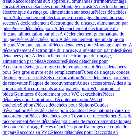
d'eau
Raccordements aux appareils
Commandes d'urinoir
Montage
encastré
Pièces détachées pour Montage encastré
A déclenchement
électronique du rinçage, alimentation sur secteur
Pièces détachées
pour A déclenchement électronique du rinçage, alimentation sur
secteur
A déclenchement électronique du rinçage, alimentation par
piles
Pièces détachées pour A déclenchement électronique du
rinçage, alimentation par piles
A déclenchement pneumatique du
rinçage
Pièces détachées pour A déclenchement pneumatique du
rinçage
Montage apparent
Pièces détachées pour Montage apparent
A
déclenchement électronique du rinçage, alimentation par piles
Pièces
détachées pour A déclenchement électronique du rinçage,
alimentation par piles
Accessoires
Pièces détachées pour
Accessoires
Sets gros œuvre et de remplacement
Pièces détachées
pour Sets gros œuvre et de remplacement
Tubes de rinçage, coudes
de rinçage et raccords
Sets de rénovation
Pièces détachées pour Sets
de rénovation
Plaques de recouvrement
Autres accessoires
Aides à la
commande
Raccordements aux appareils pour WC, urinoirs et
bidets
Garnitures d'écoulement pour WC et crachoirs
Pièces
détachées pour Garnitures d'écoulement pour WC et
crachoirs
Siphons
Pièces détachées pour Siphons
Coudes
d'évacuation
Pièces détachées pour Coudes d'évacuation
Tuyaux de
raccordement
Pièces détachées pour Tuyaux de raccordement
Sets de
raccordement
Pièces détachées pour Sets de raccordement
Rallonges
de coude de rinçage
Pièces détachées pour Rallonges de coude de
rinçage
Raccords en PVC
Pièces détachées pour Raccords en