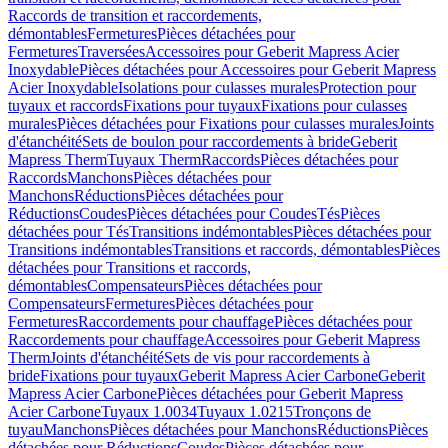
Raccords de transition et raccordements,
démontables
Fermetures
Pièces détachées pour
Fermetures
Traversées
Accessoires pour Geberit Mapress Acier
Inoxydable
Pièces détachées pour Accessoires pour Geberit Mapress
Acier Inoxydable
Isolations pour culasses murales
Protection pour
tuyaux et raccords
Fixations pour tuyaux
Fixations pour culasses
murales
Pièces détachées pour Fixations pour culasses murales
Joints
d'étanchéité
Sets de boulon pour raccordements à bride
Geberit
Mapress Therm
Tuyaux Therm
Raccords
Pièces détachées pour
Raccords
Manchons
Pièces détachées pour
Manchons
Réductions
Pièces détachées pour
Réductions
Coudes
Pièces détachées pour Coudes
Tés
Pièces
détachées pour Tés
Transitions indémontables
Pièces détachées pour
Transitions indémontables
Transitions et raccords, démontables
Pièces
détachées pour Transitions et raccords,
démontables
Compensateurs
Pièces détachées pour
Compensateurs
Fermetures
Pièces détachées pour
Fermetures
Raccordements pour chauffage
Pièces détachées pour
Raccordements pour chauffage
Accessoires pour Geberit Mapress
Therm
Joints d'étanchéité
Sets de vis pour raccordements à
bride
Fixations pour tuyaux
Geberit Mapress Acier Carbone
Geberit
Mapress Acier Carbone
Pièces détachées pour Geberit Mapress
Acier Carbone
Tuyaux 1.0034
Tuyaux 1.0215
Tronçons de
tuyau
Manchons
Pièces détachées pour Manchons
Réductions
Pièces
détachées pour Réductions
Coudes
Pièces détachées pour