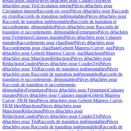
Réductions
Coudes
Pièces détachées pour Coudes
Tés
Pièces
détachées pour Tés
Circulation interne
Pièces détachées pour
Circulation interne
Raccords en croix
Pièces détachées pour Raccords
en croix
Raccords de transition indémontables
Pièces détachées pour
Raccords de transition indémontables
Raccords de transition et
raccordements, démontables
Pièces détachées pour Raccords de
transition et raccordements, démontables
Fermetures
Pièces détachées
pour Fermetures
Culasses murales
Pièces détachées pour Culasses
murales
Raccordements pour chauffage
Pièces détachées pour
Raccordements pour chauffage
Geberit Mapress Cuivre, gaz
Pièces
détachées pour Geberit Mapress Cuivre, gaz
Manchons
Pièces
détachées pour Manchons
Réductions
Pièces détachées pour
Réductions
Coudes
Pièces détachées pour Coudes
Tés
Pièces
détachées pour Tés
Raccords de transition indémontables
Pièces
détachées pour Raccords de transition indémontables
Raccords de
transition et raccordements, démontables
Pièces détachées pour
Raccords de transition et raccordements,
démontables
Fermetures
Pièces détachées pour Fermetures
Culasses
murales
Pièces détachées pour Culasses murales
Geberit Mapress
Cuivre, FKM bleu
Pièces détachées pour Geberit Mapress Cuivre,
FKM bleu
Manchons
Pièces détachées pour
Manchons
Réductions
Pièces détachées pour
Réductions
Coudes
Pièces détachées pour Coudes
Tés
Pièces
détachées pour Tés
Raccords de transition indémontables
Pièces
détachées pour Raccords de transition indémontables
Raccords de