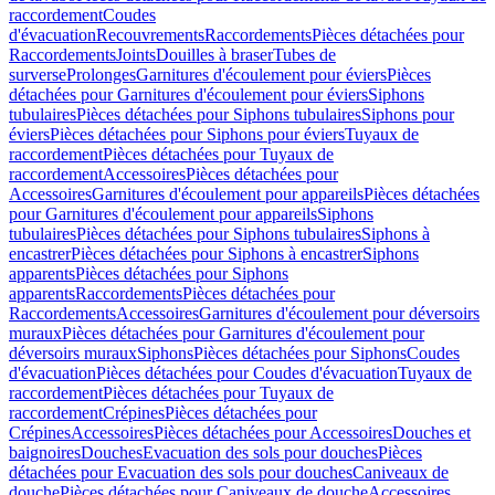
raccordement
Coudes
d'évacuation
Recouvrements
Raccordements
Pièces détachées pour
Raccordements
Joints
Douilles à braser
Tubes de
surverse
Prolonges
Garnitures d'écoulement pour éviers
Pièces
détachées pour Garnitures d'écoulement pour éviers
Siphons
tubulaires
Pièces détachées pour Siphons tubulaires
Siphons pour
éviers
Pièces détachées pour Siphons pour éviers
Tuyaux de
raccordement
Pièces détachées pour Tuyaux de
raccordement
Accessoires
Pièces détachées pour
Accessoires
Garnitures d'écoulement pour appareils
Pièces détachées
pour Garnitures d'écoulement pour appareils
Siphons
tubulaires
Pièces détachées pour Siphons tubulaires
Siphons à
encastrer
Pièces détachées pour Siphons à encastrer
Siphons
apparents
Pièces détachées pour Siphons
apparents
Raccordements
Pièces détachées pour
Raccordements
Accessoires
Garnitures d'écoulement pour déversoirs
muraux
Pièces détachées pour Garnitures d'écoulement pour
déversoirs muraux
Siphons
Pièces détachées pour Siphons
Coudes
d'évacuation
Pièces détachées pour Coudes d'évacuation
Tuyaux de
raccordement
Pièces détachées pour Tuyaux de
raccordement
Crépines
Pièces détachées pour
Crépines
Accessoires
Pièces détachées pour Accessoires
Douches et
baignoires
Douches
Evacuation des sols pour douches
Pièces
détachées pour Evacuation des sols pour douches
Caniveaux de
douche
Pièces détachées pour Caniveaux de douche
Accessoires