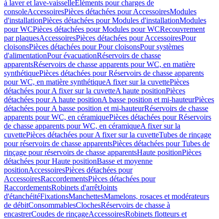
à laver et lave-vaisselle
Eléments pour charges de
console
Accessoires
Pièces détachées pour Accessoires
Modules
d'installation
Pièces détachées pour Modules d'installation
Modules
pour WC
Pièces détachées pour Modules pour WC
Recouvrement
par plaques
Accessoires
Pièces détachées pour Accessoires
Pour
cloisons
Pièces détachées pour Pour cloisons
Pour systèmes
d'alimentation
Pour évacuation
Réservoirs de chasse
apparents
Réservoirs de chasse apparents pour WC, en matière
synthétique
Pièces détachées pour Réservoirs de chasse apparents
pour WC, en matière synthétique
A fixer sur la cuvette
Pièces
détachées pour A fixer sur la cuvette
A haute position
Pièces
détachées pour A haute position
A basse position et mi-hauteur
Pièces
détachées pour A basse position et mi-hauteur
Réservoirs de chasse
apparents pour WC, en céramique
Pièces détachées pour Réservoirs
de chasse apparents pour WC, en céramique
A fixer sur la
cuvette
Pièces détachées pour A fixer sur la cuvette
Tubes de rinçage
pour réservoirs de chasse apparents
Pièces détachées pour Tubes de
rinçage pour réservoirs de chasse apparents
Haute position
Pièces
détachées pour Haute position
Basse et moyenne
position
Accessoires
Pièces détachées pour
Accessoires
Raccordements
Pièces détachées pour
Raccordements
Robinets d'arrêt
Joints
d'étanchéité
Fixations
Manchettes
Mamelons, rosaces et modérateurs
de débit
Consommables
Cloches
Réservoirs de chasse à
encastrer
Coudes de rinçage
Accessoires
Robinets flotteurs et