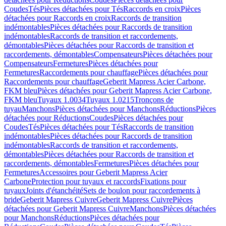
Coudes
Tés
Pièces détachées pour Tés
Raccords en croix
Pièces
détachées pour Raccords en croix
Raccords de transition
indémontables
Pièces détachées pour Raccords de transition
indémontables
Raccords de transition et raccordements,
démontables
Pièces détachées pour Raccords de transition et
raccordements, démontables
Compensateurs
Pièces détachées pour
Compensateurs
Fermetures
Pièces détachées pour
Fermetures
Raccordements pour chauffage
Pièces détachées pour
Raccordements pour chauffage
Geberit Mapress Acier Carbone,
FKM bleu
Pièces détachées pour Geberit Mapress Acier Carbone,
FKM bleu
Tuyaux 1.0034
Tuyaux 1.0215
Tronçons de
tuyau
Manchons
Pièces détachées pour Manchons
Réductions
Pièces
détachées pour Réductions
Coudes
Pièces détachées pour
Coudes
Tés
Pièces détachées pour Tés
Raccords de transition
indémontables
Pièces détachées pour Raccords de transition
indémontables
Raccords de transition et raccordements,
démontables
Pièces détachées pour Raccords de transition et
raccordements, démontables
Fermetures
Pièces détachées pour
Fermetures
Accessoires pour Geberit Mapress Acier
Carbone
Protection pour tuyaux et raccords
Fixations pour
tuyaux
Joints d'étanchéité
Sets de boulon pour raccordements à
bride
Geberit Mapress Cuivre
Geberit Mapress Cuivre
Pièces
détachées pour Geberit Mapress Cuivre
Manchons
Pièces détachées
pour Manchons
Réductions
Pièces détachées pour