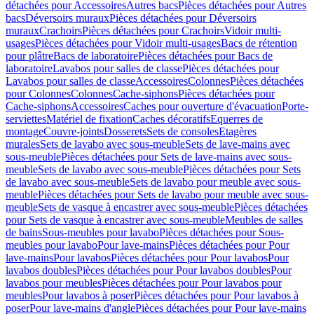
détachées pour Accessoires
Autres bacs
Pièces détachées pour Autres
bacs
Déversoirs muraux
Pièces détachées pour Déversoirs
muraux
Crachoirs
Pièces détachées pour Crachoirs
Vidoir multi-
usages
Pièces détachées pour Vidoir multi-usages
Bacs de rétention
pour plâtre
Bacs de laboratoire
Pièces détachées pour Bacs de
laboratoire
Lavabos pour salles de classe
Pièces détachées pour
Lavabos pour salles de classe
Accessoires
Colonnes
Pièces détachées
pour Colonnes
Colonnes
Cache-siphons
Pièces détachées pour
Cache-siphons
Accessoires
Caches pour ouverture d'évacuation
Porte-
serviettes
Matériel de fixation
Caches décoratifs
Equerres de
montage
Couvre-joints
Dosserets
Sets de consoles
Etagères
murales
Sets de lavabo avec sous-meuble
Sets de lave-mains avec
sous-meuble
Pièces détachées pour Sets de lave-mains avec sous-
meuble
Sets de lavabo avec sous-meuble
Pièces détachées pour Sets
de lavabo avec sous-meuble
Sets de lavabo pour meuble avec sous-
meuble
Pièces détachées pour Sets de lavabo pour meuble avec sous-
meuble
Sets de vasque à encastrer avec sous-meuble
Pièces détachées
pour Sets de vasque à encastrer avec sous-meuble
Meubles de salles
de bains
Sous-meubles pour lavabo
Pièces détachées pour Sous-
meubles pour lavabo
Pour lave-mains
Pièces détachées pour Pour
lave-mains
Pour lavabos
Pièces détachées pour Pour lavabos
Pour
lavabos doubles
Pièces détachées pour Pour lavabos doubles
Pour
lavabos pour meubles
Pièces détachées pour Pour lavabos pour
meubles
Pour lavabos à poser
Pièces détachées pour Pour lavabos à
poser
Pour lave-mains d'angle
Pièces détachées pour Pour lave-mains