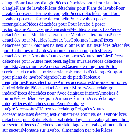
d'angle
Pour lavabos d'angle
Pièces détachées pour Pour lavabos
d'angle
Plans de lavabo
Pièces détachées pour Plans de lavabo
Pour
lavabo à poser en forme de coupelle
Pièces détachées pour Pour
lavabo à poser en forme de coupelle
Pour lavabo à poser
rectangulaire
Pièces détachées pour Pour lavabo à poser
rectangulaire
Pour vasque à encastrer
Meubles latéraux bas
Pièces
détachées pour Meubles latéraux bas
Meubles latéraux bas
Pièces
détachées pour Meubles latéraux bas
Colonnes hautes
Pièces
détachées pour Colonnes hautes
Colonnes mi-hautes
Pièces détachées
pour Colonnes mi-hautes
Armoires hautes compactes
Pièces
détachées pour Armoires hautes compactes
Autres meubles
Pièces
détachées pour Autres meubles
Etagères murales
Pièces détachées
pour Etagères murales
Accessoires
Casiers de rangement
Porte-
serviettes et crochets porte-serviettes
Eléments d'éclairage
Support
pour plans de lavabo
Poignées
Jeux de pieds
Tableaux
magnétiques
Prises électriques
Autres accessoires
Miroirs et armoires
à miroir
Miroirs
Pièces détachées pour Miroirs
Avec éclairage
intégré
Pièces détachées pour Avec éclairage intégré
Armoires à
miroir
Pièces détachées pour Armoires à miroir
Avec éclairage
intégré
Pièces détachées pour Avec éclairage
intégré
Accessoires
Eléments d'éclairage
Poignées
Autres
accessoires
Prises électriques
Robinetteries
Robinets de lavabo
Pièces
détachées pour Robinets de lavabo
Montage sur lavabo, alimentation
sur secteur
Pièces détachées pour Montage sur lavabo, alimentation
sur secteur
Montage sur lavabo, alimentation par piles
Pièces