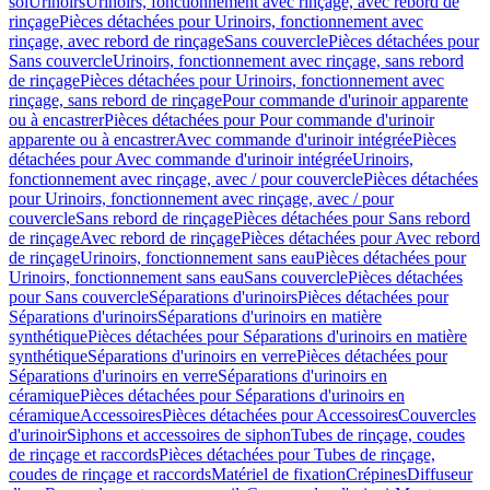
sol
Urinoirs
Urinoirs, fonctionnement avec rinçage, avec rebord de
rinçage
Pièces détachées pour Urinoirs, fonctionnement avec
rinçage, avec rebord de rinçage
Sans couvercle
Pièces détachées pour
Sans couvercle
Urinoirs, fonctionnement avec rinçage, sans rebord
de rinçage
Pièces détachées pour Urinoirs, fonctionnement avec
rinçage, sans rebord de rinçage
Pour commande d'urinoir apparente
ou à encastrer
Pièces détachées pour Pour commande d'urinoir
apparente ou à encastrer
Avec commande d'urinoir intégrée
Pièces
détachées pour Avec commande d'urinoir intégrée
Urinoirs,
fonctionnement avec rinçage, avec / pour couvercle
Pièces détachées
pour Urinoirs, fonctionnement avec rinçage, avec / pour
couvercle
Sans rebord de rinçage
Pièces détachées pour Sans rebord
de rinçage
Avec rebord de rinçage
Pièces détachées pour Avec rebord
de rinçage
Urinoirs, fonctionnement sans eau
Pièces détachées pour
Urinoirs, fonctionnement sans eau
Sans couvercle
Pièces détachées
pour Sans couvercle
Séparations d'urinoirs
Pièces détachées pour
Séparations d'urinoirs
Séparations d'urinoirs en matière
synthétique
Pièces détachées pour Séparations d'urinoirs en matière
synthétique
Séparations d'urinoirs en verre
Pièces détachées pour
Séparations d'urinoirs en verre
Séparations d'urinoirs en
céramique
Pièces détachées pour Séparations d'urinoirs en
céramique
Accessoires
Pièces détachées pour Accessoires
Couvercles
d'urinoir
Siphons et accessoires de siphon
Tubes de rinçage, coudes
de rinçage et raccords
Pièces détachées pour Tubes de rinçage,
coudes de rinçage et raccords
Matériel de fixation
Crépines
Diffuseur