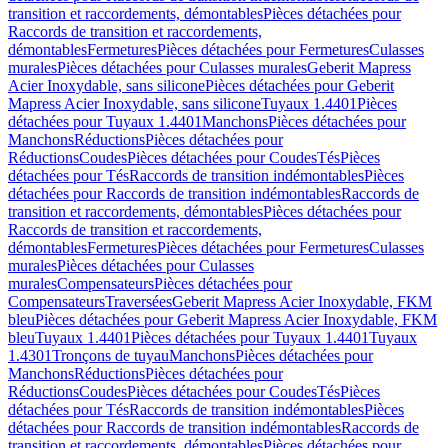
transition et raccordements, démontables
Pièces détachées pour
Raccords de transition et raccordements,
démontables
Fermetures
Pièces détachées pour Fermetures
Culasses
murales
Pièces détachées pour Culasses murales
Geberit Mapress
Acier Inoxydable, sans silicone
Pièces détachées pour Geberit
Mapress Acier Inoxydable, sans silicone
Tuyaux 1.4401
Pièces
détachées pour Tuyaux 1.4401
Manchons
Pièces détachées pour
Manchons
Réductions
Pièces détachées pour
Réductions
Coudes
Pièces détachées pour Coudes
Tés
Pièces
détachées pour Tés
Raccords de transition indémontables
Pièces
détachées pour Raccords de transition indémontables
Raccords de
transition et raccordements, démontables
Pièces détachées pour
Raccords de transition et raccordements,
démontables
Fermetures
Pièces détachées pour Fermetures
Culasses
murales
Pièces détachées pour Culasses
murales
Compensateurs
Pièces détachées pour
Compensateurs
Traversées
Geberit Mapress Acier Inoxydable, FKM
bleu
Pièces détachées pour Geberit Mapress Acier Inoxydable, FKM
bleu
Tuyaux 1.4401
Pièces détachées pour Tuyaux 1.4401
Tuyaux
1.4301
Tronçons de tuyau
Manchons
Pièces détachées pour
Manchons
Réductions
Pièces détachées pour
Réductions
Coudes
Pièces détachées pour Coudes
Tés
Pièces
détachées pour Tés
Raccords de transition indémontables
Pièces
détachées pour Raccords de transition indémontables
Raccords de
transition et raccordements, démontables
Pièces détachées pour