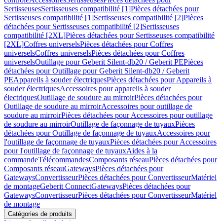
Sertisseuses
Sertisseuses compatibilité [1]
Pièces détachées pour
Sertisseuses compatibilité [1]
Sertisseuses compatibilité [2]
Pièces
détachées pour Sertisseuses compatibilité [2]
Sertisseuses
compatibilité [2XL]
Pièces détachées pour Sertisseuses compatibilité
[2XL]
Coffres universels
Pièces détachées pour Coffres
universels
Coffres universels
Pièces détachées pour Coffres
universels
Outillage pour Geberit Silent-db20 / Geberit PE
Pièces
détachées pour Outillage pour Geberit Silent-db20 / Geberit
PE
Appareils à souder électriques
Pièces détachées pour Appareils à
souder électriques
Accessoires pour appareils à souder
électriques
Outillage de soudure au mirroir
Pièces détachées pour
Outillage de soudure au mirroir
Accessoires pour outillage de
soudure au mirroir
Pièces détachées pour Accessoires pour outillage
de soudure au mirroir
Outillage de façonnage de tuyaux
Pièces
détachées pour Outillage de façonnage de tuyaux
Accessoires pour
l'outillage de façonnage de tuyaux
Pièces détachées pour Accessoires
pour l'outillage de façonnage de tuyaux
Aides à la
commande
Télécommandes
Composants réseau
Pièces détachées pour
Composants réseau
Gateways
Pièces détachées pour
Gateways
Convertisseur
Pièces détachées pour Convertisseur
Matériel
de montage
Geberit Connect
Gateways
Pièces détachées pour
Gateways
Convertisseur
Pièces détachées pour Convertisseur
Matériel
de montage
Catégories de produits