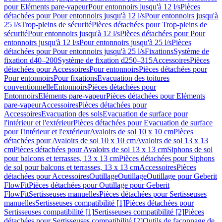
pour Eléments pare-vapeur
Pour entonnoirs jusqu'à 12 l/s
Pièces
détachées pour Pour entonnoirs jusqu'à 12 l/s
Pour entonnoirs jusqu'à
25 l/s
Trop-pleins de sécurité
Pièces détachées pour Trop-pleins de
sécurité
Pour entonnoirs jusqu'à 12 l/s
Pièces détachées pour Pour
entonnoirs jusqu'à 12 l/s
Pour entonnoirs jusqu'à 25 l/s
Pièces
détachées pour Pour entonnoirs jusqu'à 25 l/s
Fixations
Système de
fixation d40–200
Système de fixation d250–315
Accessoires
Pièces
détachées pour Accessoires
Pour entonnoirs
Pièces détachées pour
Pour entonnoirs
Pour fixations
Evacuation des toitures
conventionnelle
Entonnoirs
Pièces détachées pour
Entonnoirs
Eléments pare-vapeur
Pièces détachées pour Eléments
pare-vapeur
Accessoires
Pièces détachées pour
Accessoires
Evacuation des sols
Evacuation de surface pour
l'intérieur et l'extérieur
Pièces détachées pour Evacuation de surface
pour l'intérieur et l'extérieur
Avaloirs de sol 10 x 10 cm
Pièces
détachées pour Avaloirs de sol 10 x 10 cm
Avaloirs de sol 13 x 13
cm
Pièces détachées pour Avaloirs de sol 13 x 13 cm
Siphons de sol
pour balcons et terrasses, 13 x 13 cm
Pièces détachées pour Siphons
de sol pour balcons et terrasses, 13 x 13 cm
Accessoires
Pièces
détachées pour Accessoires
Outillage
Outillage
Outillage pour Geberit
FlowFit
Pièces détachées pour Outillage pour Geberit
FlowFit
Sertisseuses manuelles
Pièces détachées pour Sertisseuses
manuelles
Sertisseuses compatibilité [1]
Pièces détachées pour
Sertisseuses compatibilité [1]
Sertisseuses compatibilité [2]
Pièces
détachées pour Sertisseuses compatibilité [2]
Outils de façonnage de