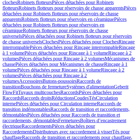
cloches
Robinets flotteurs
Pièces détachées pour Robinets
flotteurs
Robinets flotteurs pour réservoirs de chasse apparents
Pièces
détachées pour Robinets flotteurs pour réservoirs de chasse
apparents
Robinets flotteurs pour réservoirs en céramique
Pièces
détachées pour Robinets flotteurs pour réservoirs en
céramique
Robinets flotteurs pour réservoirs de chasse
universels
Pièces détachées pour Robinets flotteurs pour réservoirs
de chasse universels
Cloches
Pièces détachées pour Cloches
Rinçage
interrompable
Pièces détachées pour Rinçage interrompable
Rinçage
à 1 volume
Pièces détachées pour Rinçage à 1 volume
Rinçage à 2
volumes
Pièces détachées pour Rinçage à 2 volumes
Mécanismes de
chasse
Pièces détachées pour Mécanismes de chasse
Rinçage à 1
volume
Pièces détachées pour Rinçage à 1 volume
Rinçage à 2
volumes
Pièces détachées pour Rinçage à 2
volumes
Accessoires
Butons-poussoirs
Raccords de
transition
Bouchons de fermeture
Systèmes d'alimentation
Geberit
FlowFit
Tuyaux multicouches
Raccords
Pièces détachées pour
Raccords
Raccords droits
Réductions
Coudes
Tés
Circulation
interne
Pièces détachées pour Circulation interne
Raccords de
transition indémontables
Raccords de transition et raccordements,
démontables
Pièces détachées pour Raccords de transition et
raccordements, démontables
Fermetures
Boîtiers d’encastrement
électrique
Raccordements
Pièces détachées pour
Raccordements
Distributeurs avec raccordement à visser
Tés pour
chauffage
Raccords de transition et raccordements pour chauffage,