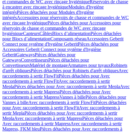
et commandes de WC avec rinçage hygiénique
Réservoirs de chasse
à encastrer avec rinçage hygiénique
Modules d'hygiène
intégrés
Pièces détachées pour Modules d'hygiène
intégrés
Accessoires pour réservoirs de chasse et commandes de WC
avec rinçage hygiénique
Pièces détachées pour Accessoires pour
réservoirs de chasse et commandes de WC avec rinçage
hygiénique
Capteurs
Câbles
Blocs d’alimentation
Pièces détachées
pour Blocs d’alimentation
Composants réseau
Accessoires Geberit
Connect pour système d'hygiène Geberit
Pièces détachées pour
Accessoires Geberit Connect pour système d'hygiène
Geberit
Gateways
Pièces détachées pour
Gateways
Convertisseurs
Pièces détachées pour
Convertisseurs
Matériel de montage
Armatures pour tuyaux
Robinets
d'arrêt obliques
Pièces détachées pour Robinets d'arrêt obliques
Avec
raccordements à sertir FlowFit
Pièces détachées pour Avec
raccordements à sertir FlowFit
Avec raccordements à sertir
Mepla
Pièces détachées pour Avec raccordements à sertir Mepla
Avec
raccordements à sertir Mapress
Pièces détachées pour Avec
raccordements à sertir Mapress
Vannes à bille
Pièces détachées pour
Vannes à bille
Avec raccordements à sertir FlowFit
Pièces détachées
pour Avec raccordements à sertir FlowFit
Avec raccordements à
sertir Mepla
Pièces détachées pour Avec raccordements à sertir
Mepla
Avec raccordements à sertir Mapress
Pièces détachées pour
Avec raccordements à sertir Mapress
Avec raccordements à sertir
Mapress, FKM bleu
Pièces détachées pour Avec raccordements à